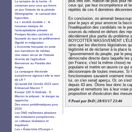
plus très loin. Raison de plus pour ne
La semaine de la honte - A
ceux qui, par leur incompétence et l
conserver pour ceux qui feront
répétés de ces 4 dernières décennies
un jour l'histoire de la période
Démographie : le carnaval des
hypocrites
En conclusion, on aimerait beaucoup p
La « société durable » : le
pour le pays et pour amorcer la fasc
nouveau masque de
l'inadéquation des candidats ne le per
l’anticapitalisme primaire
sources du rebond en dehors des repré
Pompes fiscales cachées et
décidément plus partie du problème qu
fausseté du taux de prélèvement
BOYCOTTER MASSIVEMENT L'ÉLE
Dignité et indignation
ainsi que les élections législatives qu
L'économie française en proie
légitimité et de réclamer à la place l
aux harceleurs de médias
"gouvernement du peuple, par le peuple
Une vision vécue de l’histoire
démocratie directe dans laquelle les p
récente de l’agriculture
(en France, c'est la même chose) ne 
Bienvenue au Paradis des
populaire et mettre en œuvre ce qui e
Anges
décisionnaire de toutes mesures. Si l
La campagne électorale
fonctionnaires savaient vraiment mie
européenne signera-t-elle la mort
de LR ?
lui, on s'en serait aperçu. Or, on s'
Qu’aurait été l’année 2023 sans
depuis 43 ans. Ôtons leur donc la cap
Emmanuel Macron ?
peuple et remettons les à leur vraie p
Europe 100 % fédérale : E.
proposition et d'exécution des mesu
Macron la prépare ; le danger se
rapproche
#
Posté par DvD | 28/03/17 23:46
Des voeux problématiques pour
2024
Les ONG maîtresses absolues
des institutions européennes :
un colloque révélateur et
inquiétant
Les « États-Unis d’Europe »