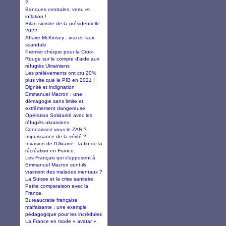
?
Banques centrales, vertu et
inflation !
Bilan sinistre de la présidentielle
2022
Affaire McKinsey : vrai et faux
scandale
Premier chèque pour la Croix-
Rouge sur le compte d'aide aux
réfugiés Ukrainiens
Les prélèvements ont cru 20%
plus vite que le PIB en 2021 !
Dignité et indignation
Emmanuel Macron : une
démagogie sans limite et
extrêmement dangereuse
Opération Solidarité avec les
réfugiés ukrainiens
Connaissez vous le ZAN ?
Impuissance de la vérité ?
Invasion de l’Ukraine : la fin de la
récréation en France.
Les Français qui s'opposent à
Emmanuel Macron sont-ils
vraiment des malades mentaux ?
La Suisse et la crise sanitaire.
Petite comparaison avec la
France.
Bureaucratie française
malfaisante : une exemple
pédagogique pour les incrédules
La France en mode « avatar ».