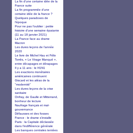
La fin d'une certaine idée de la
France suite
La fin programmée d'une
certaine idée de la france ?
Quelques paradoxes de
l'époque
Pour ne pas l'oublier : petite
histoire d'une semaine épatante
(11 au 18 janvier 2021)
La France face au drame
Macron
Les dures leçons de l’année
2020
Le livre de Michel Hau et Félix
Torrès, « Le Virage Manqué »,
entre décapages et dérapages
Il y a 11 ans : le H1N1
Les exactions monétaires
américaines continuent
Giscard et les aléas de la
"modernité"
Les dures leçons de la crise
sanitaire
Onfray, de Gaulle et Mitterrand,
bonheur de lecture
Naufrage français et mal-
gouvernance
Défausses et des fosses
France : le drame s'installe
Paris : la Capitale déclassée
dans l'indifférence générale
Les banques centrales tentées