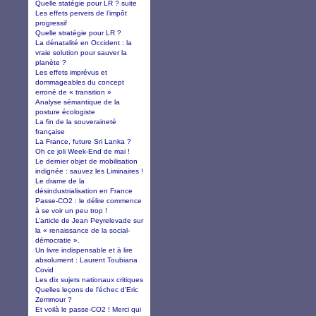
Quelle statégie pour LR ? suite
Les effets pervers de l’impôt
progressif
Quelle stratégie pour LR ?
La dénatalité en Occident : la
vraie solution pour sauver la
planète ?
Les effets imprévus et
dommageables du concept
erroné de « transition »
Analyse sémantique de la
posture écologiste
La fin de la souveraineté
française
La France, future Sri Lanka ?
Oh ce joli Week-End de mai !
Le dernier objet de mobilisation
indignée : sauvez les Liminaires !
Le drame de la
désindustrialisation en France
Passe-CO2 : le délire commence
à se voir un peu trop !
L’article de Jean Peyrelevade sur
la « renaissance de la social-
démocratie ».
Un livre indispensable et à lire
absolument : Laurent Toubiana
Covid
Les dix sujets nationaux critiques
Quelles leçons de l'échec d'Eric
Zemmour ?
Et voilà le passe-CO2 ! Merci qui