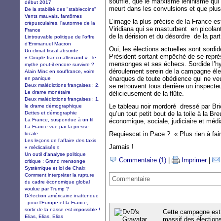
souffle, que le marxisme léninisme qui a
début 2017
meurt dans les convulsions et que plus
De la stabilité des "stablecoins"
Vents mauvais, fantômes
L’image la plus précise de la France es
crépusculaires, l’automne de la
Viridiana qui se masturbent en picolan
France
de la dérision et du désordre de la p
Lintrouvable politique de l'offre
d'Emmanuel Macron
Oui, les élections actuelles sont sord
Un climat fiscal absurde
Président sortant empêché de se représ
« Couple franco-allemand » : le
mensonges et ses échecs. Sordide l’hys
mythe peut-il encore survivre ?
déroulement serein de la campagne éle
Alain Minc en souffrance, voire
énarques de toute obédience qui ne veu
en panique
Deux malédictions françaises : 2.
se retrouvent tous derrière un inspecte
Le drame monétaire
délicieusement de la flûte.
Deux malédictions françaises : 1.
Le tableau noir mordoré dressé par Bri
le drame démographique
Dettes et démographie
qu’un tout petit bout de la toile à la B
La France, suspendue à un fil
économique, sociale, judiciaire et médi
La France vue par la presse
Requiescat in Pace ? « Plus rien à faire
locale
Les leçons de l’affaire des taxis
Jamais !
« médicalisés »
Un outil d'analyse politique
Commentaire (1)
|
Imprimer
|
critique : Grand mensonge
Systémique et loi de Chaix
Comment interpréter la rupture
Commentaire
du cadre économique global
voulue par Trump ?
Défection américaine inattendue
: pour l’Europe et la France,
sortir de la nasse est impossible !
Cette campagne est 
Elias, Elias, Elias
massif des élections 