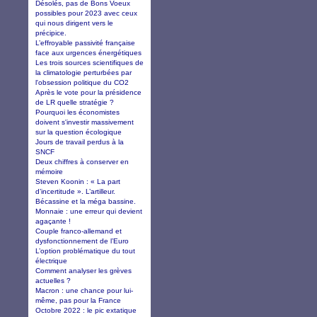
Désolés, pas de Bons Voeux
possibles pour 2023 avec ceux
qui nous dirigent vers le
précipice.
L’effroyable passivité française
face aux urgences énergétiques
Les trois sources scientifiques de
la climatologie perturbées par
l'obsession politique du CO2
Après le vote pour la présidence
de LR quelle stratégie ?
Pourquoi les économistes
doivent s'investir massivement
sur la question écologique
Jours de travail perdus à la
SNCF
Deux chiffres à conserver en
mémoire
Steven Koonin : « La part
d’incertitude ». L’artilleur.
Bécassine et la méga bassine.
Monnaie : une erreur qui devient
agaçante !
Couple franco-allemand et
dysfonctionnement de l’Euro
L’option problématique du tout
électrique
Comment analyser les grèves
actuelles ?
Macron : une chance pour lui-
même, pas pour la France
Octobre 2022 : le pic extatique