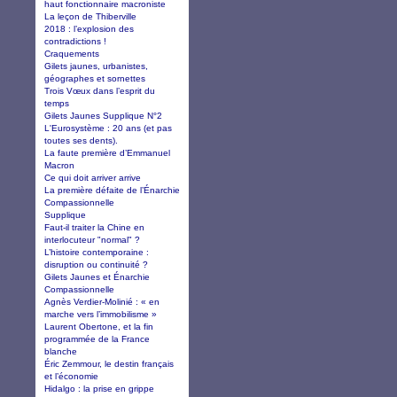
haut fonctionnaire macroniste
La leçon de Thiberville
2018 : l’explosion des
contradictions !
Craquements
Gilets jaunes, urbanistes,
géographes et sornettes
Trois Vœux dans l’esprit du
temps
Gilets Jaunes Supplique N°2
L'Eurosystème : 20 ans (et pas
toutes ses dents).
La faute première d’Emmanuel
Macron
Ce qui doit arriver arrive
La première défaite de l’Énarchie
Compassionnelle
Supplique
Faut-il traiter la Chine en
interlocuteur "normal" ?
L’histoire contemporaine :
disruption ou continuité ?
Gilets Jaunes et Énarchie
Compassionnelle
Agnès Verdier-Molinié : « en
marche vers l’immobilisme »
Laurent Obertone, et la fin
programmée de la France
blanche
Éric Zemmour, le destin français
et l’économie
Hidalgo : la prise en grippe