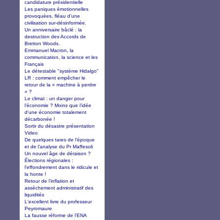
candidature présidentielle
Les paniques émotionnelles
provoquées, fléau d’une
civilisation sur-désinformée.
Un anniversaire bâclé : la
destruction des Accords de
Bretton Woods.
Emmanuel Macron, la
communication, la science et les
Français
Le détestable "système Hidalgo"
LR : comment empêcher le
retour de la « machine à perdre
» ?
Le climat : un danger pour
l’économie ? Moins que l’idée
d’une économie totalement
décarbonée !
Sortir du désastre présentation
Video
De quelques tares de l’époque
et de l’analyse du Pr Maffesoli
Un nouvel âge de déraison ?
Élections régionales :
l’effondrement dans le ridicule et
la honte !
Retour de l’inflation et
assèchement administratif des
liquidités
L'excellent livre du professeur
Peyromaure
La fausse réforme de l’ENA