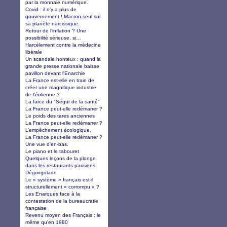
par la monnaie numérique.
Covid : il n'y a plus de
gouvernement ! Macron seul sur
sa planète narcissique.
Retour de l’inflation ? Une
possibilité sérieuse, si…
Harcèlement contre la médecine
libérale
Un scandale honteux : quand la
grande presse nationale baisse
pavillon devant l'Enarchie
La France est-elle en train de
créer une magnifique industrie
de l'éolienne ?
La farce du "Ségur de la santé"
La France peut-elle redémarrer ?
Le poids des tares anciennes
La France peut-elle redémarrer ?
L’empêchement écologique.
La France peut-elle redémarrer ?
Une vue d'en-bas.
Le piano et le tabouret
Quelques leçons de la plonge
dans les restaurants parisiens
Dégringolade
Le « système » français est-il
structurellement « corrompu » ?
Les Enarques face à la
contestation de la bureaucratie
française
Revenu moyen des Français : le
même qu'en 1980