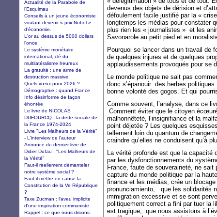
« délégitimation » de tous et de tout. Et
Actualité de la Parabole de
devenus des objets de dérision et d’at
l'Esquimau
défoulement facile justifié par la « cri
Conseils à un jeune économiste
longtemps les médias pour constater qu’
voulant devenir « prix Nobel »
plus rien les « journalistes » et les a
d’économie.
L'or au dessus de 5000 dollars
Savonarole au petit pied et en moraliste
l'once
Pourquoi se lancer dans un travail de 
Le système monétaire
de quelques injures et de quelques p
international, clé du
multilatéralisme heureux
applaudissements provoqués pour se don
La gratuité : une arme de
Le monde politique ne sait pas commen
destruction massive
donc s’épanouir des herbes politiques f
Quels vœux pour 2026 ?
Démographie : quand France
bonne volonté des gogos. Et qui pourris
Info désinforme de façon
Comme souvent, l’analyse, dans ce livr
éhontée
Comment éviter que le citoyen écœuré
Le livre de NICOLAS
DUFOURCQ : la dette sociale de
malhonnêteté, l’insignifiance et la malf
la France 1974-2024
point déjetée ? Les quelques esquisses
Livre "Les Malheurs de la Vérité"
tellement loin du quantum de changemen
- L'interview de l'auteur
craindre qu’elles ne conduisent qu’à p
Annonce du dernier livre de
Didier Dufau : "Les Malheurs de
La vérité profonde est que la capacité 
la Vérité"
par les dysfonctionnements du système 
Faut-il réellement démanteler
France, faute de souveraineté, ne sait 
notre système social ?
capture du monde politique par la haute f
Faut-il mettre en cause la
finance et les médias, crée un blocage
Constitution de la Ve République
pronunciamiento, que les solidarités n
?
immigration excessive et se sont perver
Taxe Zucman : l'aveu implicite
politiquement correct a fini par tuer la 
d'une inspiration communiste
est tragique, que nous assistons à l’é
Rappel : ce que nous disions