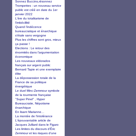
Sonnez Buccins,résonnez
Trompettes : un nouveau service
public est créé en date du 1er
janvier 2022
L'ère du totalitarisme de
l'imbécillité
Quand l’indécence
bureaucratique et énarchique
s’étale sans vergogne
Plus les chiffres sont gros, mieux
ça passe !
Elections : Le retour des
énormités dans l’argumentation
économique
Les nouveaux eldorados
français sur argent public
Bernard Tapie et une exemplaire
élite
La dépossession totale de la
France de sa politique
énergétique
Le duel Minc-Zemmour symbole
de la tourmente française
"Super Pinel" , Hyper
Bureaucratie, Népotisme
énarchique
En lisant Marianne…
La montée de l'intolérance
L'épouvantable article de
Jacques Julliard dans le Figaro
Les limites du discours d’Éric
Zemmour et les risques d’une