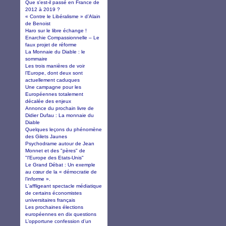
Que s'est-il passé en France de
2012 à 2019 ?
« Contre le Libéralisme » d’Alain
de Benoist
Haro sur le libre échange !
Enarchie Compassionnelle – Le
faux projet de réforme
La Monnaie du Diable : le
sommaire
Les trois manières de voir
l’Europe, dont deux sont
actuellement caduques
Une campagne pour les
Européennes totalement
décalée des enjeux
Annonce du prochain livre de
Didier Dufau : La monnaie du
Diable
Quelques leçons du phénomène
des Gilets Jaunes
Psychodrame autour de Jean
Monnet et des "pères" de
"l'Europe des Etats-Unis"
Le Grand Débat : Un exemple
au cœur de la « démocratie de
l’informe ».
L'affligeant spectacle médiatique
de certains économistes
universitaires français
Les prochaines élections
européennes en dix questions
L’opportune confession d’un