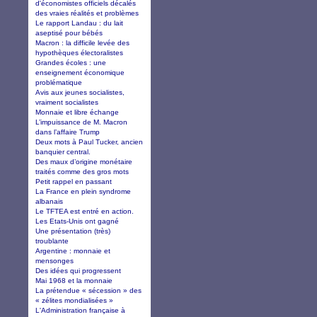
d'économistes officiels décalés
des vraies réalités et problèmes
Le rapport Landau : du lait
aseptisé pour bébés
Macron : la difficile levée des
hypothèques électoralistes
Grandes écoles : une
enseignement économique
problématique
Avis aux jeunes socialistes,
vraiment socialistes
Monnaie et libre échange
L’impuissance de M. Macron
dans l’affaire Trump
Deux mots à Paul Tucker, ancien
banquier central.
Des maux d’origine monétaire
traités comme des gros mots
Petit rappel en passant
La France en plein syndrome
albanais
Le TFTEA est entré en action.
Les Etats-Unis ont gagné
Une présentation (très)
troublante
Argentine : monnaie et
mensonges
Des idées qui progressent
Mai 1968 et la monnaie
La prétendue « sécession » des
« zélites mondialisées »
L'Administration française à