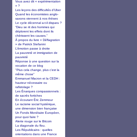
Vous avez dit « expérimentation
» ?
Les leçons des difficultés d’Uber
Quand les économistes anglo-
saxons viennent à nos thèses
Le cycle décennal a-t-il disparu ?
“Dieu se rit des hommes qui
déplorent les effets dont ils
chérissent les causes.”
À propos du livre « Déflagration
» de Patrick Stefanini
L’émotion passe à droite
La pauvreté et immigration de
pauvreté
Réponse à une question sur la
vocation de ce blog
"Plus cela change, plus c'est la
même chose"
Emmanuel Macron et la CEDH :
hauteur nécessaire ou
rafistolage ?
Les Énarques compassionnels :
de sacrés fortiches
En écoutant Éric Zemmour
Le racisme social hystérique,
une dimension bien française
Un Fonds Monétaire Européen,
pour quoi faire ?
Alerte rouge sur le Bitcoin
La diagonale du flou.
Les Républicains : quelles
orientations dans une France