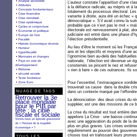
Analyse sectorielle
L’auteur constate l’apparition d’une cl
Attitudes
à la défiance radicale, au mépris et à 
Concepts fondamentaux
totalement du processus électoral. Les 
Crise financière
variante à droite, aura été un échec « 
Crise mondiale
démocratique ». S’il avait connu la suit
Crise systémique
probable que ce n’est pas le mot « mala
Cycles et conjoncture
électorale est nerveusement à plat, alo
Economie et politique
judiciaire est entré dans une phase d’hy
Europe de l'est
l’élection présidentielle.
Fiscalité
Histoire économique récente
Au lieu d’être le moment où les Françai
Humeur
ans et les objectifs et moyens d’une ac
hyperfiscalité
l’ignominie bien au-delà des habituelles
Monnaies et changes
nationale, l’élection est devenue un ég
Pays en voie de
consternés se pincent le nez et refusent
développement
Réforme
« rien à faire » de ces outrances. Ils 
sécurité sociale
Texte fondateur
Pour l’essentiel, l’extravagance sordid
Zone Euro
trouverait sa cause dans la double crise
NUAGE DE TAGS
dans un contexte marqué par l’effond
Retrouver la 3e
La dénonciation des deux crises du résu
place mondiale
suppléer, est une des missions de ce b
pour le PIB par
tête : la cible
La crise du résultat est tout entière da
fiscale et sociale
appelons La Crise : une baisse continu
Vivons-nous un épisode gravissime
avec une aggravation du poids de la det
de « l’histoire de la stupidité
plus en plus graves. Les crises extérieu
économique » ?
régulièrement au pouvoir des gouvernem
choses tout en trahissant leurs promes
TOUS LES