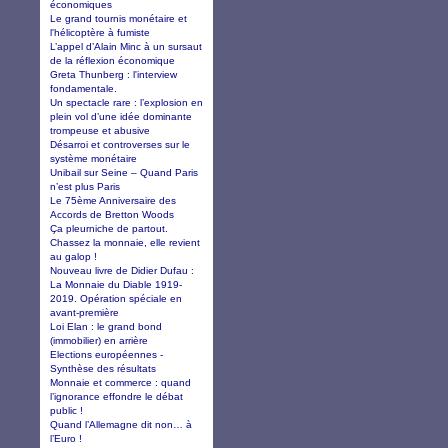
économiques
Le grand tournis monétaire et
l'hélicoptère à fumiste
L’appel d’Alain Minc à un sursaut
de la réflexion économique
Greta Thunberg : l'interview
fondamentale.
Un spectacle rare : l’explosion en
plein vol d’une idée dominante
trompeuse et abusive
Désarroi et controverses sur le
système monétaire
Unibail sur Seine – Quand Paris
n’est plus Paris
Le 75ème Anniversaire des
Accords de Bretton Woods
Ça pleurniche de partout.
Chassez la monnaie, elle revient
au galop !
Nouveau livre de Didier Dufau :
La Monnaie du Diable 1919-
2019. Opération spéciale en
avant-première
Loi Elan : le grand bond
(immobilier) en arrière
Elections européennes -
Synthèse des résultats
Monnaie et commerce : quand
l’ignorance effondre le débat
public !
Quand l’Allemagne dit non… à
l’Euro !