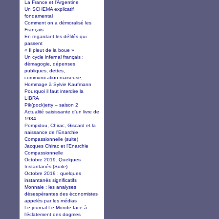
La France et l'Argentine
Un SCHEMA explicatif
fondamental
Comment on a démoralisé les
Français
En regardant les défilés qui
passent
« Il pleut de la boue »
Un cycle infernal français :
démagogie, dépenses
publiques, dettes,
communication niaiseuse,
Hommage à Sylvie Kaufmann
Pourquoi il faut interdire la
LIBRA
Pik(pock)etty – saison 2
Actualité saisissante d'un livre de
1934
Pompidou, Chirac, Giscard et la
naissance de l'Enarchie
Compassionnelle (suite)
Jacques Chirac et l'Enarchie
Compassionnelle
Octobre 2019. Quelques
Instantanés (Suite)
Octobre 2019 : quelques
instantanés significatifs
Monnaie : les analyses
désespérantes des économistes
appelés par les médias
Le journal Le Monde face à
l’éclatement des dogmes