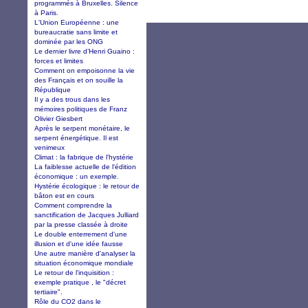
programmés à Bruxelles. Silence
à Paris.
L'Union Européenne : une
bureaucratie sans limite et
dominée par les ONG
Le dernier livre d’Henri Guaino :
forces et limites
Comment on empoisonne la vie
des Français et on souille la
République
Il y a des trous dans les
mémoires politiques de Franz
Olivier Giesbert
Après le serpent monétaire, le
serpent énergétique. Il est
venimeux
Climat : la fabrique de l'hystérie
La faiblesse actuelle de l'édition
économique : un exemple.
Hystérie écologique : le retour de
bâton est en cours
Comment comprendre la
sanctification de Jacques Julliard
par la presse classée à droite
Le double enterrement d'une
illusion et d'une idée fausse
Une autre manière d'analyser la
situation économique mondiale
Le retour de l'inquisition :
exemple pratique , le "décret
tertiaire".
Rôle du CO2 dans le