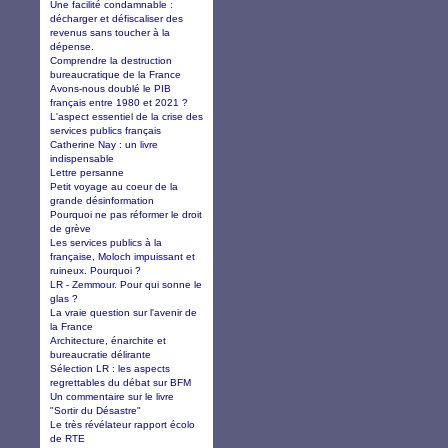
Une facilité condamnable :
décharger et défiscaliser des
revenus sans toucher à la
dépense.
Comprendre la destruction
bureaucratique de la France
Avons-nous doublé le PIB
français entre 1980 et 2021 ?
L'aspect essentiel de la crise des
services publics français
Catherine Nay : un livre
indispensable
Lettre persanne
Petit voyage au coeur de la
grande désinformation
Pourquoi ne pas réformer le droit
de grève
Les services publics à la
française, Moloch impuissant et
ruineux. Pourquoi ?
LR - Zemmour. Pour qui sonne le
glas ?
La vraie question sur l'avenir de
la France
Architecture, énarchite et
bureaucratie délirante
Sélection LR : les aspects
regrettables du débat sur BFM
Un commentaire sur le livre
"Sortir du Désastre"
Le très révélateur rapport écolo
de RTE