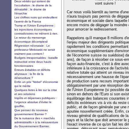
Deux vérités qui sortent de
vont suivre !
l'occultation : le drame de la
dénatalité ; le drame de
Car nous voilà bientôt au terme d'un
l'énarchie
n'aura toujours pas permis de dégager
Les chiffres noirs qui endeuillent
économique et sociale dans laquelle l
l’avenir de la France
encore moins de dégager la moindre 
Trump et l’Union Européenne :
pour amorcer le redressement.
les injonctions économiques
contradictoires ne mènent à rien.
Rappelons qu'il manque 8 millions d
Le retour du mensonge
économique décomplexé
l'enjeu majeur des dirigeants politiq
Régression néonatale : Le
rapidement les conditions permettant 
professeur Minkowski ne serait
économique supplémentaire d'environ €
vraiment pas content !
de l'économie suisse ou suédoise) da
Budgets irresponsables : bataille
ans), de façon à résorber ce sous-em
instructive entre deux hauts
façon auto-financée, c'est à dire ave
fonctionnaires
inférieure à la croissance de l'activité
Erreurs évitables et déficits
relative totale qui atteint un niveau 
abyssaux : la fin de la
nécessairement une hausse de l'éparg
désinvolture ?
de production sans recours important 
Enfin un prix "Nobel" d'économie
obligatoirement par une résorption des
qui le mérite
de l'Union Européenne (si possible dan
Quelques livres à lire sur la crise
sinon en dehors de l'Euro si son exis
et ses solutions
équilibrage des balances courantes in
Impôts et dépenses publiques :
l'urgence absolue d'éviter le
déficits extérieurs vis à vis du reste
gouffre.
public, et de façon générale par une 
Que pensez du nouveau
ajoutée nouvellement créée. Enfin, c
gouvernement Barnier ?
niveau général de qualifications de la
De la nuisance des « marchés
pays et la tâche que doit amorcer le p
administratifs » à la mésaventure
l'exact inverse de ce qu'on fait les d
du Gouvernement Barnier.
années, détruisant avec persévéranc