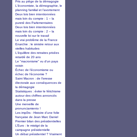
Pris au piège de la démagogie
L'économiste, la démographie, le
planning familial et l'avortement
Deux lois bien intentionnées
mais loin du compte : 1 – la
pureté des Parlementaires
Deux lois bien intentionnées
mais loin du compte : 2 – la
nouvelle loi sur le travail
Le vrai problème de la France
Enarchie : le sinistre retour aux
vieilles habitudes
L'équilibre des retraites privées
retardé de 20 ans
Le "macronisme" vu d'un pays
voisin
Échec de l’économisme ou
échec de l’économie ?
Saint Macron : de l’ivresse
électorale aux conséquences de
la démagogie
Statistiques : éviter le fétichisme
autour des chiffres annoncés
dans la presse
Une merveille de
pronunciamiento !
Les impôts - Histoire d'une folie
française de Jean Marc Daniel
Premier bilan des présidentielles
L’Euro : le mistigri de la
campagne présidentielle
Un débat présidentiel ? Vraiment