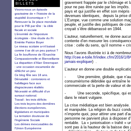
gravement frappée par le chômage et la
BILLETS
pour ne pas être ruinée par les impôts
Vivons-nous un épisode
pays et qui justifie en effet son mépris 
gravissime de « l’histoire de la
devenues identiques, depuis la prise d
stupidité économique » ?
L’Europe, vue comme une solution magi
Retrouver la 3e place mondiale
peuple, et justifie des politiques de co
pour le PIB par tête : la cible
croyait s’être débarrassé en 1944.
fiscale et sociale
L’énormité de l’imposture
L’auteur, naturellement, ne donne aucune
écologiste - Une étude du Pr
contente d’en mesurer les conséquences
Emérite Patrice Boyer
crise : celle du sens, qu’il nomme « cri
Le niveau scolaire a-t-il baissé
comme il se dit un peu partout ?
Nous l’avons illustrée ici à de nombreu
La fin bouffonne de l’Enarchie
http://cee.e-toile.fr/index.cfm/2016/1/8
Compassionnelle et Bienveillante
jamais-expliquer
) .
La disparition d’Alan Greenspan
: une occasion escamotée de
L’auteur en donne une double explicatio
réfléchir un peu
Ce blog fête ses 18 ans.
- Une première, globale, que n’aura
Dénatalité : contorsions et
consumérisme débridée qui entraîne l
habillages face aux
commerciale et la perte de valeur et 
disgracieuses réalités
Nécessité et difficulté d'un
- Une seconde, spécifique, qui est
sursaut national.
dans le néant vulgaire.
Travail : les trois déficits
Les trois leçons des dernières
La crise médiatique est bien analysée. 
élections européennes,
et manipulée. La religion du buzz condui
législatives et municipales
n’importe quoi, pour attirer une part d
La tentation douteuse de
personne ne parvient plus à disposer d’
l’Ingénierie Sociale
rentable. La « juniorisation » trahit « u
Les dérives inexcusables de
sont pas à la hauteur de la baisse des
l'Union Européenne