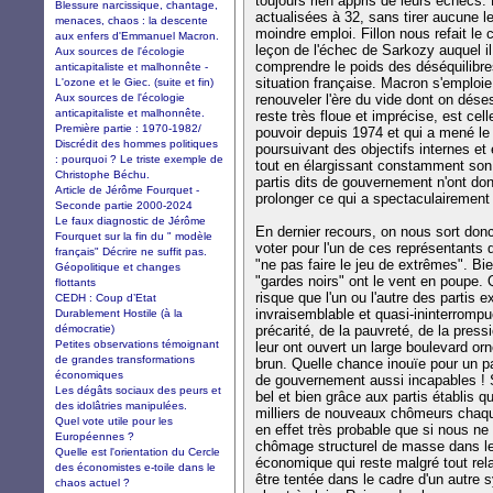
toujours rien appris de leurs échecs
Blessure narcissique, chantage,
actualisées à 32, sans tirer aucune l
menaces, chaos : la descente
moindre emploi. Fillon nous refait le 
aux enfers d'Emmanuel Macron.
leçon de l'échec de Sarkozy auquel il
Aux sources de l'écologie
comprendre le poids des déséquilibre
anticapitaliste et malhonnête -
situation française. Macron s'emplo
L'ozone et le Giec. (suite et fin)
Aux sources de l'écologie
renouveler l'ère du vide dont on déses
anticapitaliste et malhonnête.
reste très floue et imprécise, est cel
Première partie : 1970-1982/
pouvoir depuis 1974 et qui a mené le
Discrédit des hommes politiques
poursuivant des objectifs internes et
: pourquoi ? Le triste exemple de
tout en élargissant constamment son 
Christophe Béchu.
partis dits de gouvernement n'ont don
Article de Jérôme Fourquet -
prolonger ce qui a spectaculairemen
Seconde partie 2000-2024
Le faux diagnostic de Jérôme
En dernier recours, on nous sort donc
Fourquet sur la fin du " modèle
voter pour l'un de ces représentants 
français" Décrire ne suffit pas.
"ne pas faire le jeu de extrêmes". Bi
Géopolitique et changes
"gardes noirs" ont le vent en poupe. Q
flottants
risque que l'un ou l'autre des partis
CEDH : Coup d’Etat
invraisemblable et quasi-ininterromp
Durablement Hostile (à la
démocratie)
précarité, de la pauvreté, de la pressi
Petites observations témoignant
leur ont ouvert un large boulevard orn
de grandes transformations
brun. Quelle chance inouïe pour un par
économiques
de gouvernement aussi incapables ! S
Les dégâts sociaux des peurs et
bel et bien grâce aux partis établis q
des idolâtries manipulées.
milliers de nouveaux chômeurs chaqu
Quel vote utile pour les
en effet très probable que si nous n
Européennes ?
chômage structurel de masse dans le 
Quelle est l'orientation du Cercle
économique qui reste malgré tout relat
des économistes e-toile dans le
être tentée dans le cadre d'un autre
chaos actuel ?