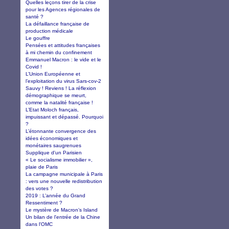
Quelles leçons tirer de la crise
pour les Agences régionales de
santé ?
La défaillance française de
production médicale
Le gouffre
Pensées et attitudes françaises
à mi chemin du confinement
Emmanuel Macron : le vide et le
Covid !
L’Union Européenne et
l’exploitation du virus Sars-cov-2
Sauvy ! Reviens ! La réflexion
démographique se meurt,
comme la natalité française !
L’Etat Moloch français,
impuissant et dépassé. Pourquoi
?
L’étonnante convergence des
idées économiques et
monétaires saugrenues
Supplique d'un Parisien
« Le socialisme immobilier »,
plaie de Paris
La campagne municipale à Paris
: vers une nouvelle redistribution
des votes ?
2019 : L’année du Grand
Ressentiment ?
Le mystère de Macron’s Island
Un bilan de l'entrée de la Chine
dans l'OMC