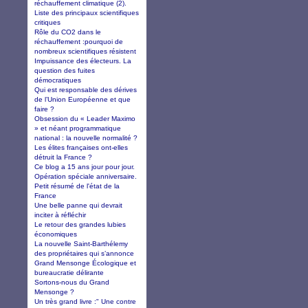
réchauffement climatique (2).
Liste des principaux scientifiques
critiques
Rôle du CO2 dans le
réchauffement :pourquoi de
nombreux scientifiques résistent
Impuissance des électeurs. La
question des fuites
démocratiques
Qui est responsable des dérives
de l’Union Européenne et que
faire ?
Obsession du « Leader Maximo
» et néant programmatique
national : la nouvelle normalité ?
Les élites françaises ont-elles
détruit la France ?
Ce blog a 15 ans jour pour jour.
Opération spéciale anniversaire.
Petit résumé de l'état de la
France
Une belle panne qui devrait
inciter à réfléchir
Le retour des grandes lubies
économiques
La nouvelle Saint-Barthélemy
des propriétaires qui s’annonce
Grand Mensonge Écologique et
bureaucratie délirante
Sortons-nous du Grand
Mensonge ?
Un très grand livre :" Une contre