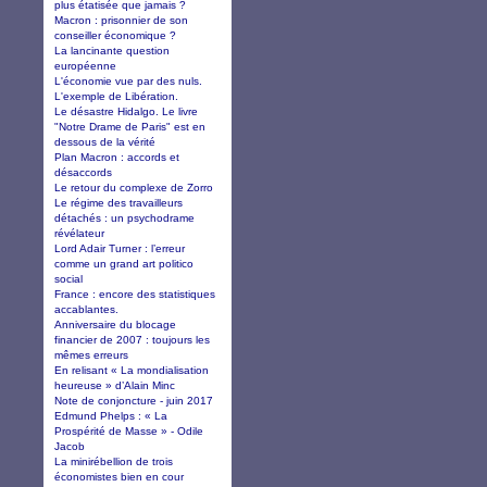
plus étatisée que jamais ?
Macron : prisonnier de son
conseiller économique ?
La lancinante question
européenne
L'économie vue par des nuls.
L'exemple de Libération.
Le désastre Hidalgo. Le livre
"Notre Drame de Paris" est en
dessous de la vérité
Plan Macron : accords et
désaccords
Le retour du complexe de Zorro
Le régime des travailleurs
détachés : un psychodrame
révélateur
Lord Adair Turner : l’erreur
comme un grand art politico
social
France : encore des statistiques
accablantes.
Anniversaire du blocage
financier de 2007 : toujours les
mêmes erreurs
En relisant « La mondialisation
heureuse » d’Alain Minc
Note de conjoncture - juin 2017
Edmund Phelps : « La
Prospérité de Masse » - Odile
Jacob
La minirébellion de trois
économistes bien en cour