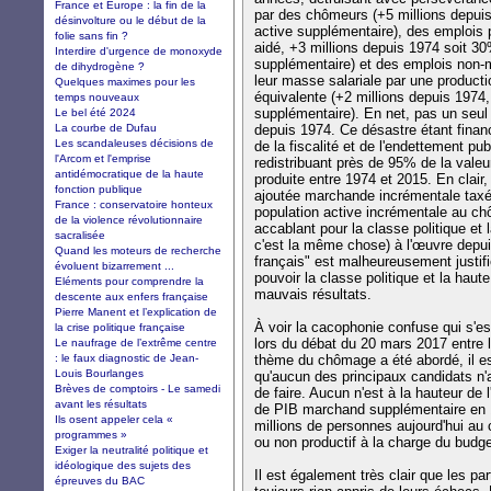
France et Europe : la fin de la
par des chômeurs (+5 millions depuis
désinvolture ou le début de la
active supplémentaire), des emplois 
folie sans fin ?
aidé, +3 millions depuis 1974 soit 30
Interdire d'urgence de monoxyde
supplémentaire) et des emplois non-
de dihydrogène ?
leur masse salariale par une product
Quelques maximes pour les
équivalente (+2 millions depuis 1974,
temps nouveaux
supplémentaire). En net, pas un seul
Le bel été 2024
La courbe de Dufau
depuis 1974. Ce désastre étant finan
Les scandaleuses décisions de
de la fiscalité et de l'endettement pu
l'Arcom et l'emprise
redistribuant près de 95% de la vale
antidémocratique de la haute
produite entre 1974 et 2015. En clair
fonction publique
ajoutée marchande incrémentale taxée
France : conservatoire honteux
population active incrémentale au ch
de la violence révolutionnaire
accablant pour la classe politique et 
sacralisée
c'est la même chose) à l'œuvre depui
Quand les moteurs de recherche
français" est malheureusement justifié
évoluent bizarrement ...
pouvoir la classe politique et la hau
Eléments pour comprendre la
mauvais résultats.
descente aux enfers française
Pierre Manent et l’explication de
À voir la cacophonie confuse qui s'
la crise politique française
lors du débat du 20 mars 2017 entre 
Le naufrage de l’extrême centre
: le faux diagnostic de Jean-
thème du chômage a été abordé, il es
Louis Bourlanges
qu'aucun des principaux candidats n'a
Brèves de comptoirs - Le samedi
de faire. Aucun n'est à la hauteur de l
avant les résultats
de PIB marchand supplémentaire en 1
Ils osent appeler cela «
millions de personnes aujourd'hui au
programmes »
ou non productif à la charge du budget
Exiger la neutralité politique et
idéologique des sujets des
Il est également très clair que les pa
épreuves du BAC