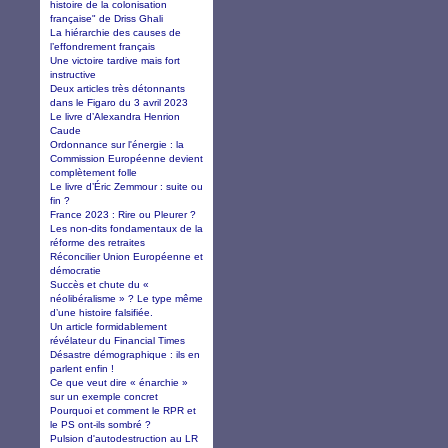
histoire de la colonisation
française" de Driss Ghali
La hiérarchie des causes de
l’effondrement français
Une victoire tardive mais fort
instructive
Deux articles très détonnants
dans le Figaro du 3 avril 2023
Le livre d’Alexandra Henrion
Caude
Ordonnance sur l'énergie : la
Commission Européenne devient
complètement folle
Le livre d’Éric Zemmour : suite ou
fin ?
France 2023 : Rire ou Pleurer ?
Les non-dits fondamentaux de la
réforme des retraites
Réconcilier Union Européenne et
démocratie
Succès et chute du «
néolibéralisme » ? Le type même
d’une histoire falsifiée.
Un article formidablement
révélateur du Financial Times
Désastre démographique : ils en
parlent enfin !
Ce que veut dire « énarchie »
sur un exemple concret
Pourquoi et comment le RPR et
le PS ont-ils sombré ?
Pulsion d'autodestruction au LR