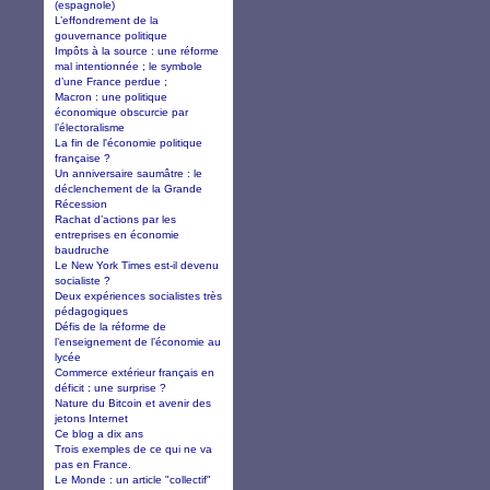
(espagnole)
L’effondrement de la
gouvernance politique
Impôts à la source : une réforme
mal intentionnée ; le symbole
d’une France perdue ;
Macron : une politique
économique obscurcie par
l’électoralisme
La fin de l'économie politique
française ?
Un anniversaire saumâtre : le
déclenchement de la Grande
Récession
Rachat d’actions par les
entreprises en économie
baudruche
Le New York Times est-il devenu
socialiste ?
Deux expériences socialistes très
pédagogiques
Défis de la réforme de
l’enseignement de l’économie au
lycée
Commerce extérieur français en
déficit : une surprise ?
Nature du Bitcoin et avenir des
jetons Internet
Ce blog a dix ans
Trois exemples de ce qui ne va
pas en France.
Le Monde : un article "collectif"