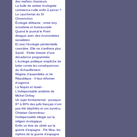
des maîtres chanteurs
La bulle de sottise écologiste
commence-t-elle enfin à percer ?
Le cauchemar du Dr
Choronchon
Écologie délirante : entre boy
scoutisme et bureaucratie
Quand le journal le Point
divague avec des économistes
socialistes
Et voici l’écologie pénitentielle
coercitive. Elle ne s’arrêtera plus
Santé : Petite histoire d’une
décadence programmée
L'écologie politique empêche de
lutter contre les conséquences
du réchauffement
Régime d’assemblée et Ve
République - Il faut réformer
d'urgence
La Nupes et Israël -
L'indispensable antidote de
Michel Onfray
Un sujet fondamental : pourquoi
87 à 90% des juifs français n'ont
pas été dépôrtés et ont survécu.
Christian Gerondeau :
l'indispensable trilogie sur la
religion écologique
Enfin un livre de vérité sur la
guerre d'espagne - Pio Moa- les
mythes de la guerre d'espagne