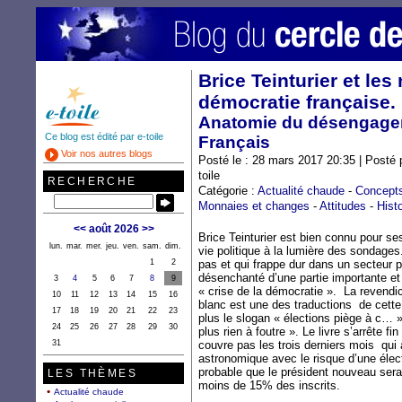
Brice Teinturier et les 
démocratie française.
Anatomie du désengagem
Ce blog est édité par e-toile
Français
Voir nos autres blogs
Posté le : 28 mars 2017 20:35 | Posté 
toile
RECHERCHE
Catégorie :
Actualité chaude
-
Concept
Monnaies et changes
-
Attitudes
-
Hist
<<
août 2026
>>
Brice Teinturier est bien connu pour s
lun.
mar.
mer.
jeu.
ven.
sam.
dim.
vie politique à la lumière des sondages. 
1
2
pas et qui frappe dur dans un secteur pe
désenchanté d’une partie importante et c
3
4
5
6
7
8
9
« crise de la démocratie ». La revendic
10
11
12
13
14
15
16
blanc est une des traductions de cette 
17
18
19
20
21
22
23
plus le slogan « élections piège à c… ».
24
25
26
27
28
29
30
plus rien à foutre ». Le livre s’arrête fin
31
couvre pas les trois derniers mois qui
astronomique avec le risque d’une électi
probable que le président nouveau ser
LES THÈMES
moins de 15% des inscrits.
Actualité chaude