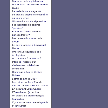
l'épreuve de la digitalisation
Macronisme : un curieux fond de
sauce
La maladie de la cagnotte
Le droit de propriété immobilière
en déshérence
Observations sur la répression
des inégalités de salaires
"genrées"
Retour de l’ambiance des
années trente ?
Les causes du drame de la
SNCF
Le péché originel d’Emmanuel
Macron
Une erreur récurrente des
écologistes
Du transistor à la TNT et à
Internet : histoire d’un
abaissement médiatique
consternant
Hommage à Agnès Verdier
Molinié
L’étrange année 2017
Les Intouchables d’État de
Vincent Jauvert - Robert Laffont
En écoutant Louis Gallois
L’Énarchie en (in) action
Un aspect du drame français :
l'agriculture
Crypto-monnaies : entre hystérie
et innovation.