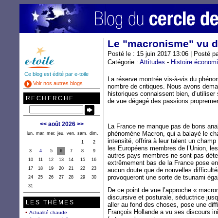
Le "macronisme" vu d
Posté le : 15 juin 2017 13:06 | Posté p
Catégorie :
Attitudes
-
Histoire économ
Ce blog est édité par e-toile
La réserve montrée vis-à-vis du phéno
Voir nos autres blogs
nombre de critiques. Nous avons dema
historiques connaissent bien, d’utiliser
RECHERCHE
de vue dégagé des passions propremen
<<
août 2026
>>
La France ne manque pas de bons analy
phénomène Macron, qui a balayé le cha
lun.
mar.
mer.
jeu.
ven.
sam.
dim.
intensité, offrira à leur talent un cham
1
2
les Européens membres de l’Union, les 
3
4
5
6
7
8
9
autres pays membres ne sont pas déte
10
11
12
13
14
15
16
extrêmement bas de la France pose en r
17
18
19
20
21
22
23
aucun doute que de nouvelles difficultés
provoqueront une sorte de tsunami ég
24
25
26
27
28
29
30
31
De ce point de vue l’approche « macron
discursive et posturale, séductrice jusq
LES THÈMES
aller au fond des choses, pose une diffi
François Hollande a vu ses discours in
Actualité chaude