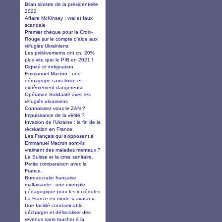
Bilan sinistre de la présidentielle
2022
Affaire McKinsey : vrai et faux
scandale
Premier chèque pour la Croix-
Rouge sur le compte d'aide aux
réfugiés Ukrainiens
Les prélèvements ont cru 20%
plus vite que le PIB en 2021 !
Dignité et indignation
Emmanuel Macron : une
démagogie sans limite et
extrêmement dangereuse
Opération Solidarité avec les
réfugiés ukrainiens
Connaissez vous le ZAN ?
Impuissance de la vérité ?
Invasion de l’Ukraine : la fin de la
récréation en France.
Les Français qui s'opposent à
Emmanuel Macron sont-ils
vraiment des malades mentaux ?
La Suisse et la crise sanitaire.
Petite comparaison avec la
France.
Bureaucratie française
malfaisante : une exemple
pédagogique pour les incrédules
La France en mode « avatar ».
Une facilité condamnable :
décharger et défiscaliser des
revenus sans toucher à la