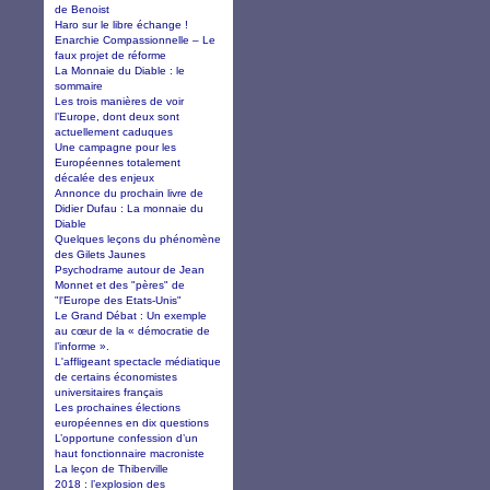
de Benoist
Haro sur le libre échange !
Enarchie Compassionnelle – Le
faux projet de réforme
La Monnaie du Diable : le
sommaire
Les trois manières de voir
l’Europe, dont deux sont
actuellement caduques
Une campagne pour les
Européennes totalement
décalée des enjeux
Annonce du prochain livre de
Didier Dufau : La monnaie du
Diable
Quelques leçons du phénomène
des Gilets Jaunes
Psychodrame autour de Jean
Monnet et des "pères" de
"l'Europe des Etats-Unis"
Le Grand Débat : Un exemple
au cœur de la « démocratie de
l’informe ».
L'affligeant spectacle médiatique
de certains économistes
universitaires français
Les prochaines élections
européennes en dix questions
L’opportune confession d’un
haut fonctionnaire macroniste
La leçon de Thiberville
2018 : l’explosion des