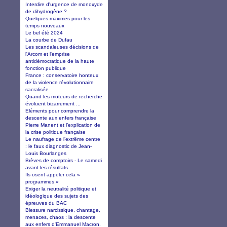
Interdire d'urgence de monoxyde
de dihydrogène ?
Quelques maximes pour les
temps nouveaux
Le bel été 2024
La courbe de Dufau
Les scandaleuses décisions de
l'Arcom et l'emprise
antidémocratique de la haute
fonction publique
France : conservatoire honteux
de la violence révolutionnaire
sacralisée
Quand les moteurs de recherche
évoluent bizarrement ...
Eléments pour comprendre la
descente aux enfers française
Pierre Manent et l’explication de
la crise politique française
Le naufrage de l’extrême centre
: le faux diagnostic de Jean-
Louis Bourlanges
Brèves de comptoirs - Le samedi
avant les résultats
Ils osent appeler cela «
programmes »
Exiger la neutralité politique et
idéologique des sujets des
épreuves du BAC
Blessure narcissique, chantage,
menaces, chaos : la descente
aux enfers d'Emmanuel Macron.