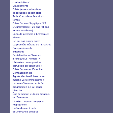
contradictions !
Craquements
Gilets jaunes, urbanistes,
géographes et sornettes
Trois Vœux dans l’esprit du
temps
Gilets Jaunes Supplique N°2
L'Eurosystème : 20 ans (et pas
toutes ses dents).
La faute première d’Emmanuel
Macron
Ce qui doit arriver arrive
La première défaite de l’Énarchie
Compassionnelle
Supplique
Faut-il traiter la Chine en
interlocuteur "normal" ?
L’histoire contemporaine :
disruption ou continuité ?
Gilets Jaunes et Énarchie
Compassionnelle
Agnès Verdier-Molinié : « en
marche vers l’immobilisme »
Laurent Obertone, et la fin
programmée de la France
blanche
Éric Zemmour, le destin français
et l’économie
Hidalgo : la prise en grippe
(espagnole)
L’effondrement de la
gouvernance politique