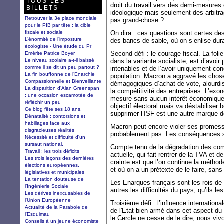
TOUS LES
droit du travail vers des demi-mesures
BILLETS
idéologique mais seulement des arbitr
Retrouver la 3e place mondiale
pas grand-chose ?
pour le PIB par tête : la cible
fiscale et sociale
On dira : ces questions sont certes de
L’énormité de l’imposture
des bancs de sable, où on s’enlise dur
écologiste - Une étude du Pr
Second défi : le courage fiscal. La folie
Emérite Patrice Boyer
Le niveau scolaire a-t-il baissé
dans la variante socialiste, est d’avoi
comme il se dit un peu partout ?
intenables et de l’avoir uniquement conc
La fin bouffonne de l’Enarchie
population. Macron a aggravé les cho
Compassionnelle et Bienveillante
démagogiques d’achat de vote, alourdi
La disparition d’Alan Greenspan
la compétitivité des entreprises. L’exon
: une occasion escamotée de
mesure sans aucun intérêt économique e
réfléchir un peu
objectif électoral mais va déstabilise
Ce blog fête ses 18 ans.
supprimer l’ISF est une autre marque de
Dénatalité : contorsions et
habillages face aux
Macron peut encore violer ses promesses
disgracieuses réalités
probablement pas. Les conséquences s
Nécessité et difficulté d'un
sursaut national.
Compte tenu de la dégradation des comp
Travail : les trois déficits
actuelle, qui fait rentrer de la TVA et 
Les trois leçons des dernières
crainte est que l’on continue la méthode
élections européennes,
et où on a un prétexte de le faire, san
législatives et municipales
La tentation douteuse de
Les Enarques français sont les rois de 
l’Ingénierie Sociale
autres les difficultés du pays, qu’ils le
Les dérives inexcusables de
l'Union Européenne
Troisième défi : l’influence internatio
Actualité de la Parabole de
de l'Etat bien armé dans cet aspect d
l'Esquimau
le Cercle ne cesse de le dire, nous vi
Conseils à un jeune économiste