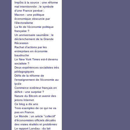
Impôts à la source : une réforme
mal intentionnée ; le symbole
d’une France perdue ;
Macron : une politique
économique obscurcie par
l’électoralisme
La fin de l'économie politique
française ?
Un anniversaire saumâtre : le
déclenchement de la Grande
Récession
Rachat d’actions par les
entreprises en économie
baudruche
Le New York Times est-il devenu
socialiste ?
Deux expériences socialistes très
pédagogiques
Défis de la réforme de
l’enseignement de l’économie au
lycée
Commerce extérieur français en
déficit : une surprise ?
Nature du Bitcoin et avenir des
jetons Internet
Ce blog a dix ans
Trois exemples de ce qui ne va
pas en France.
Le Monde : un article "collectif"
d'économistes officiels décalés
des vraies réalités et problèmes
Le rapport Landau : du lait