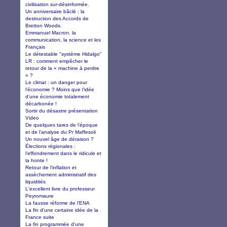
civilisation sur-désinformée.
Un anniversaire bâclé : la
destruction des Accords de
Bretton Woods.
Emmanuel Macron, la
communication, la science et les
Français
Le détestable "système Hidalgo"
LR : comment empêcher le
retour de la « machine à perdre
» ?
Le climat : un danger pour
l’économie ? Moins que l’idée
d’une économie totalement
décarbonée !
Sortir du désastre présentation
Video
De quelques tares de l’époque
et de l’analyse du Pr Maffesoli
Un nouvel âge de déraison ?
Élections régionales :
l’effondrement dans le ridicule et
la honte !
Retour de l’inflation et
assèchement administratif des
liquidités
L'excellent livre du professeur
Peyromaure
La fausse réforme de l’ENA
La fin d'une certaine idée de la
France suite
La fin programmée d'une