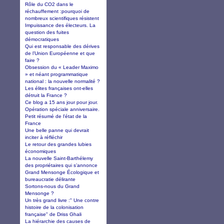
Rôle du CO2 dans le
réchauffement :pourquoi de
nombreux scientifiques résistent
Impuissance des électeurs. La
question des fuites
démocratiques
Qui est responsable des dérives
de l’Union Européenne et que
faire ?
Obsession du « Leader Maximo
» et néant programmatique
national : la nouvelle normalité ?
Les élites françaises ont-elles
détruit la France ?
Ce blog a 15 ans jour pour jour.
Opération spéciale anniversaire.
Petit résumé de l'état de la
France
Une belle panne qui devrait
inciter à réfléchir
Le retour des grandes lubies
économiques
La nouvelle Saint-Barthélemy
des propriétaires qui s’annonce
Grand Mensonge Écologique et
bureaucratie délirante
Sortons-nous du Grand
Mensonge ?
Un très grand livre :" Une contre
histoire de la colonisation
française" de Driss Ghali
La hiérarchie des causes de