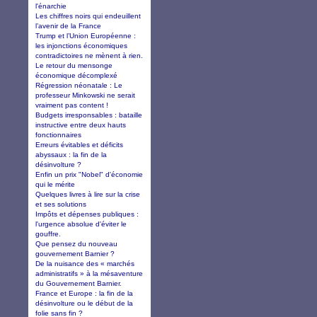
l'énarchie
Les chiffres noirs qui endeuillent
l’avenir de la France
Trump et l’Union Européenne :
les injonctions économiques
contradictoires ne mènent à rien.
Le retour du mensonge
économique décomplexé
Régression néonatale : Le
professeur Minkowski ne serait
vraiment pas content !
Budgets irresponsables : bataille
instructive entre deux hauts
fonctionnaires
Erreurs évitables et déficits
abyssaux : la fin de la
désinvolture ?
Enfin un prix "Nobel" d'économie
qui le mérite
Quelques livres à lire sur la crise
et ses solutions
Impôts et dépenses publiques :
l'urgence absolue d'éviter le
gouffre.
Que pensez du nouveau
gouvernement Barnier ?
De la nuisance des « marchés
administratifs » à la mésaventure
du Gouvernement Barnier.
France et Europe : la fin de la
désinvolture ou le début de la
folie sans fin ?