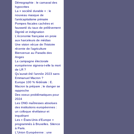
Démographie : le carnaval des
hypocrites
La « société durable » : le
nouveau masque de
l’anticapitalisme primaire
Pompes fiscales cachées et
fausseté du taux de prélèvement
Dignité et indignation
L'économie française en proie
aux harceleurs de médias
Une vision vécue de l’histoire
récente de l’agriculture
Bienvenue au Paradis des
Anges
La campagne électorale
européenne signera-t-elle la mort
de LR ?
Qu’aurait été l’année 2023 sans
Emmanuel Macron ?
Europe 100 % fédérale : E.
Macron la prépare ; le danger se
rapproche
Des voeux problématiques pour
2024
Les ONG maîtresses absolues
des institutions européennes :
un colloque révélateur et
inquiétant
Les « États-Unis d’Europe »
programmés à Bruxelles. Silence
à Paris.
L'Union Européenne : une