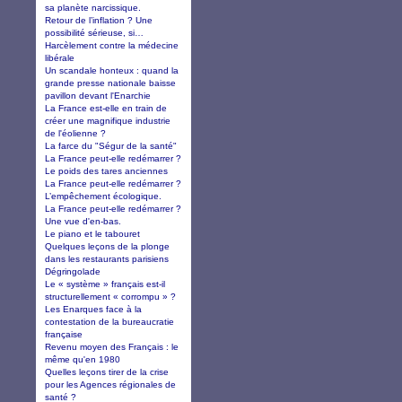
sa planète narcissique.
Retour de l’inflation ? Une
possibilité sérieuse, si…
Harcèlement contre la médecine
libérale
Un scandale honteux : quand la
grande presse nationale baisse
pavillon devant l'Enarchie
La France est-elle en train de
créer une magnifique industrie
de l'éolienne ?
La farce du "Ségur de la santé"
La France peut-elle redémarrer ?
Le poids des tares anciennes
La France peut-elle redémarrer ?
L’empêchement écologique.
La France peut-elle redémarrer ?
Une vue d'en-bas.
Le piano et le tabouret
Quelques leçons de la plonge
dans les restaurants parisiens
Dégringolade
Le « système » français est-il
structurellement « corrompu » ?
Les Enarques face à la
contestation de la bureaucratie
française
Revenu moyen des Français : le
même qu'en 1980
Quelles leçons tirer de la crise
pour les Agences régionales de
santé ?