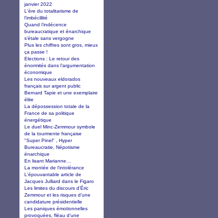
janvier 2022
L'ère du totalitarisme de
l'imbécillité
Quand l’indécence
bureaucratique et énarchique
s’étale sans vergogne
Plus les chiffres sont gros, mieux
ça passe !
Elections : Le retour des
énormités dans l’argumentation
économique
Les nouveaux eldorados
français sur argent public
Bernard Tapie et une exemplaire
élite
La dépossession totale de la
France de sa politique
énergétique
Le duel Minc-Zemmour symbole
de la tourmente française
"Super Pinel" , Hyper
Bureaucratie, Népotisme
énarchique
En lisant Marianne…
La montée de l'intolérance
L'épouvantable article de
Jacques Julliard dans le Figaro
Les limites du discours d’Éric
Zemmour et les risques d’une
candidature présidentielle
Les paniques émotionnelles
provoquées, fléau d’une