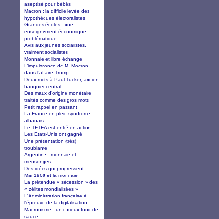
aseptisé pour bébés
Macron : la difficile levée des
hypothèques électoralistes
Grandes écoles : une
enseignement économique
problématique
Avis aux jeunes socialistes,
vraiment socialistes
Monnaie et libre échange
L’impuissance de M. Macron
dans l’affaire Trump
Deux mots à Paul Tucker, ancien
banquier central.
Des maux d’origine monétaire
traités comme des gros mots
Petit rappel en passant
La France en plein syndrome
albanais
Le TFTEA est entré en action.
Les Etats-Unis ont gagné
Une présentation (très)
troublante
Argentine : monnaie et
mensonges
Des idées qui progressent
Mai 1968 et la monnaie
La prétendue « sécession » des
« zélites mondialisées »
L'Administration française à
l'épreuve de la digitalisation
Macronisme : un curieux fond de
sauce