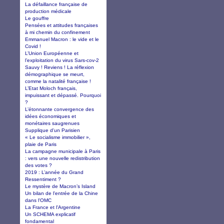
La défaillance française de
production médicale
Le gouffre
Pensées et attitudes françaises
à mi chemin du confinement
Emmanuel Macron : le vide et le
Covid !
L’Union Européenne et
l’exploitation du virus Sars-cov-2
Sauvy ! Reviens ! La réflexion
démographique se meurt,
comme la natalité française !
L’Etat Moloch français,
impuissant et dépassé. Pourquoi
?
L’étonnante convergence des
idées économiques et
monétaires saugrenues
Supplique d'un Parisien
« Le socialisme immobilier »,
plaie de Paris
La campagne municipale à Paris
: vers une nouvelle redistribution
des votes ?
2019 : L’année du Grand
Ressentiment ?
Le mystère de Macron’s Island
Un bilan de l'entrée de la Chine
dans l'OMC
La France et l'Argentine
Un SCHEMA explicatif
fondamental