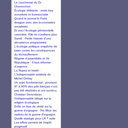
Le cauchemar du Dr
Choronchon
Écologie délirante : entre boy
scoutisme et bureaucratie
Quand le journal le Point
divague avec des économistes
socialistes
Et voici l’écologie pénitentielle
coercitive. Elle ne s’arrêtera plus
Santé : Petite histoire d’une
décadence programmée
L'écologie politique empêche de
lutter contre les conséquences
du réchauffement
Régime d’assemblée et Ve
République - Il faut réformer
d'urgence
La Nupes et Israël -
L'indispensable antidote de
Michel Onfray
Un sujet fondamental : pourquoi
87 à 90% des juifs français n'ont
pas été dépôrtés et ont survécu.
Christian Gerondeau :
l'indispensable trilogie sur la
religion écologique
Enfin un livre de vérité sur la
guerre d'espagne - Pio Moa- les
mythes de la guerre d'espagne
Quelle statégie pour LR ? suite
Les effets pervers de l’impôt
progressif