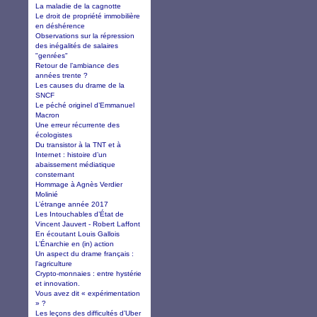
La maladie de la cagnotte
Le droit de propriété immobilière
en déshérence
Observations sur la répression
des inégalités de salaires
"genrées"
Retour de l’ambiance des
années trente ?
Les causes du drame de la
SNCF
Le péché originel d’Emmanuel
Macron
Une erreur récurrente des
écologistes
Du transistor à la TNT et à
Internet : histoire d’un
abaissement médiatique
consternant
Hommage à Agnès Verdier
Molinié
L’étrange année 2017
Les Intouchables d’État de
Vincent Jauvert - Robert Laffont
En écoutant Louis Gallois
L’Énarchie en (in) action
Un aspect du drame français :
l'agriculture
Crypto-monnaies : entre hystérie
et innovation.
Vous avez dit « expérimentation
» ?
Les leçons des difficultés d’Uber