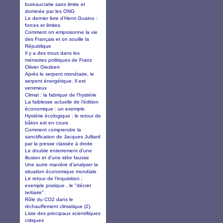
bureaucratie sans limite et
dominée par les ONG
Le dernier livre d’Henri Guaino :
forces et limites
Comment on empoisonne la vie
des Français et on souille la
République
Il y a des trous dans les
mémoires politiques de Franz
Olivier Giesbert
Après le serpent monétaire, le
serpent énergétique. Il est
venimeux
Climat : la fabrique de l'hystérie
La faiblesse actuelle de l'édition
économique : un exemple.
Hystérie écologique : le retour de
bâton est en cours
Comment comprendre la
sanctification de Jacques Julliard
par la presse classée à droite
Le double enterrement d'une
illusion et d'une idée fausse
Une autre manière d'analyser la
situation économique mondiale
Le retour de l'inquisition :
exemple pratique , le "décret
tertiaire".
Rôle du CO2 dans le
réchauffement climatique (2).
Liste des principaux scientifiques
critiques