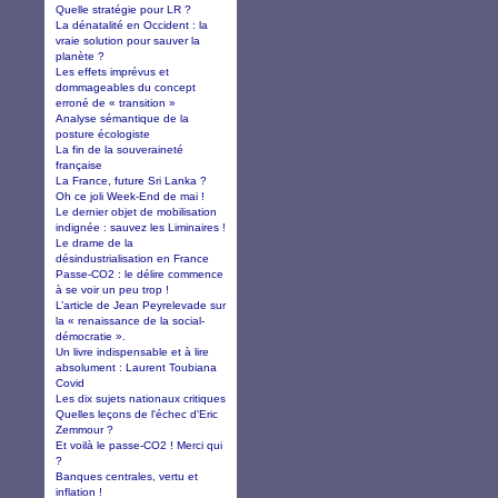
Quelle stratégie pour LR ?
La dénatalité en Occident : la
vraie solution pour sauver la
planète ?
Les effets imprévus et
dommageables du concept
erroné de « transition »
Analyse sémantique de la
posture écologiste
La fin de la souveraineté
française
La France, future Sri Lanka ?
Oh ce joli Week-End de mai !
Le dernier objet de mobilisation
indignée : sauvez les Liminaires !
Le drame de la
désindustrialisation en France
Passe-CO2 : le délire commence
à se voir un peu trop !
L’article de Jean Peyrelevade sur
la « renaissance de la social-
démocratie ».
Un livre indispensable et à lire
absolument : Laurent Toubiana
Covid
Les dix sujets nationaux critiques
Quelles leçons de l'échec d'Eric
Zemmour ?
Et voilà le passe-CO2 ! Merci qui
?
Banques centrales, vertu et
inflation !