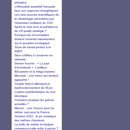
précipice.
L’effroyable passivité française
face aux urgences énergétiques
Les trois sources scientifiques de
la climatologie perturbées par
l'obsession politique du CO2
Après le vote pour la présidence
de LR quelle stratégie ?
Pourquoi les économistes
doivent s'investir massivement
sur la question écologique
Jours de travail perdus à la
SNCF
Deux chiffres à conserver en
mémoire
Steven Koonin : « La part
d’incertitude ». L’artilleur.
Bécassine et la méga bassine.
Monnaie : une erreur qui devient
agaçante !
Couple franco-allemand et
dysfonctionnement de l’Euro
L’option problématique du tout
électrique
Comment analyser les grèves
actuelles ?
Macron : une chance pour lui-
même, pas pour la France
Octobre 2022 : le pic extatique
des maîtres chanteurs
La bulle de sottise écologiste
commence-t-elle enfin à percer ?