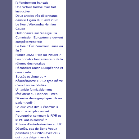
l’effondrement français
Une victoire tardive mais fort
instructive
Deux articles très détonnants
dans le Figaro du 3 avril 2023
Le livre d’Alexandra Henrion
Caude
Ordonnance sur l'énergie : la
Commission Européenne devient
complètement folle
Le livre d’Éric Zemmour : suite ou
fin ?
France 2023 : Rire ou Pleurer ?
Les non-dits fondamentaux de la
réforme des retraites
Réconcilier Union Européenne et
démocratie
Succès et chute du «
néolibéralisme » ? Le type même
d’une histoire falsifiée.
Un article formidablement
révélateur du Financial Times
Désastre démographique : ils en
parlent enfin !
Ce que veut dire « énarchie »
sur un exemple concret
Pourquoi et comment le RPR et
le PS ont-ils sombré ?
Pulsion d'autodestruction au LR
Désolés, pas de Bons Voeux
possibles pour 2023 avec ceux
qui nous dirigent vers le