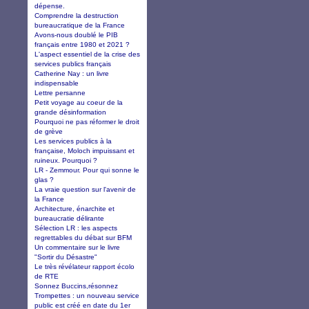
dépense.
Comprendre la destruction
bureaucratique de la France
Avons-nous doublé le PIB
français entre 1980 et 2021 ?
L'aspect essentiel de la crise des
services publics français
Catherine Nay : un livre
indispensable
Lettre persanne
Petit voyage au coeur de la
grande désinformation
Pourquoi ne pas réformer le droit
de grève
Les services publics à la
française, Moloch impuissant et
ruineux. Pourquoi ?
LR - Zemmour. Pour qui sonne le
glas ?
La vraie question sur l'avenir de
la France
Architecture, énarchite et
bureaucratie délirante
Sélection LR : les aspects
regrettables du débat sur BFM
Un commentaire sur le livre
"Sortir du Désastre"
Le très révélateur rapport écolo
de RTE
Sonnez Buccins,résonnez
Trompettes : un nouveau service
public est créé en date du 1er