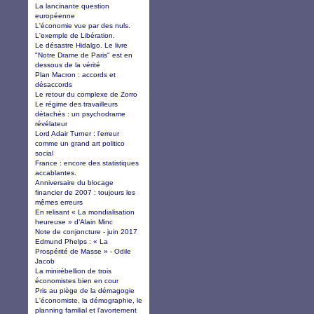
La lancinante question
européenne
L'économie vue par des nuls.
L'exemple de Libération.
Le désastre Hidalgo. Le livre
"Notre Drame de Paris" est en
dessous de la vérité
Plan Macron : accords et
désaccords
Le retour du complexe de Zorro
Le régime des travailleurs
détachés : un psychodrame
révélateur
Lord Adair Turner : l’erreur
comme un grand art politico
social
France : encore des statistiques
accablantes.
Anniversaire du blocage
financier de 2007 : toujours les
mêmes erreurs
En relisant « La mondialisation
heureuse » d’Alain Minc
Note de conjoncture - juin 2017
Edmund Phelps : « La
Prospérité de Masse » - Odile
Jacob
La minirébellion de trois
économistes bien en cour
Pris au piège de la démagogie
L'économiste, la démographie, le
planning familial et l'avortement