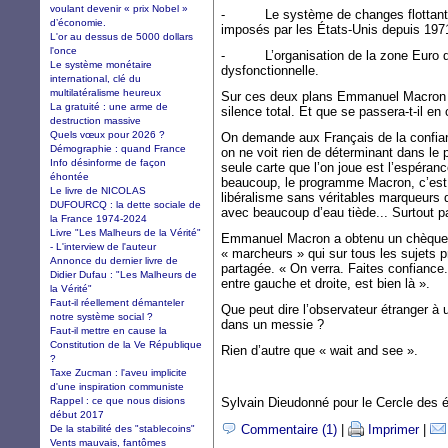
voulant devenir « prix Nobel »
- Le système de changes flottants 
d’économie.
imposés par les États-Unis depuis 197
L'or au dessus de 5000 dollars
l'once
- L’organisation de la zone Euro qu
Le système monétaire
dysfonctionnelle.
international, clé du
multilatéralisme heureux
Sur ces deux plans Emmanuel Macron n’
La gratuité : une arme de
silence total. Et que se passera-t-il en
destruction massive
Quels vœux pour 2026 ?
On demande aux Français de la confia
Démographie : quand France
on ne voit rien de déterminant dans le
Info désinforme de façon
seule carte que l’on joue est l’espéran
éhontée
beaucoup, le programme Macron, c’est 
Le livre de NICOLAS
libéralisme sans véritables marqueurs 
DUFOURCQ : la dette sociale de
avec beaucoup d’eau tiède... Surtout pa
la France 1974-2024
Livre "Les Malheurs de la Vérité"
Emmanuel Macron a obtenu un chèque 
- L'interview de l'auteur
« marcheurs » qui sur tous les sujets p
Annonce du dernier livre de
partagée. « On verra. Faites confiance.
Didier Dufau : "Les Malheurs de
entre gauche et droite, est bien là ».
la Vérité"
Faut-il réellement démanteler
Que peut dire l’observateur étranger à u
notre système social ?
dans un messie ?
Faut-il mettre en cause la
Constitution de la Ve République
Rien d’autre que « wait and see ».
?
Taxe Zucman : l'aveu implicite
d'une inspiration communiste
Rappel : ce que nous disions
Sylvain Dieudonné pour le Cercle des é
début 2017
Commentaire (1)
|
Imprimer
|
De la stabilité des "stablecoins"
Vents mauvais, fantômes