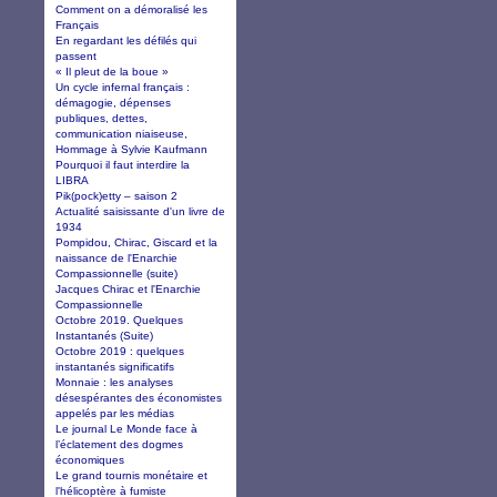
Comment on a démoralisé les
Français
En regardant les défilés qui
passent
« Il pleut de la boue »
Un cycle infernal français :
démagogie, dépenses
publiques, dettes,
communication niaiseuse,
Hommage à Sylvie Kaufmann
Pourquoi il faut interdire la
LIBRA
Pik(pock)etty – saison 2
Actualité saisissante d'un livre de
1934
Pompidou, Chirac, Giscard et la
naissance de l'Enarchie
Compassionnelle (suite)
Jacques Chirac et l'Enarchie
Compassionnelle
Octobre 2019. Quelques
Instantanés (Suite)
Octobre 2019 : quelques
instantanés significatifs
Monnaie : les analyses
désespérantes des économistes
appelés par les médias
Le journal Le Monde face à
l’éclatement des dogmes
économiques
Le grand tournis monétaire et
l'hélicoptère à fumiste