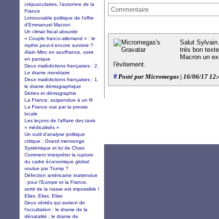
crépusculaires, l’automne de la
Commentaire
France
Lintrouvable politique de l'offre
d'Emmanuel Macron
Un climat fiscal absurde
« Couple franco-allemand » : le
Salut Sylvain
mythe peut-il encore survivre ?
très bon text
Alain Minc en souffrance, voire
Macron un exc
en panique
l'évitement.
Deux malédictions françaises : 2.
Le drame monétaire
#
Posté par Micromegas | 16/06/17 12
Deux malédictions françaises : 1.
le drame démographique
Dettes et démographie
La France, suspendue à un fil
La France vue par la presse
locale
Les leçons de l’affaire des taxis
« médicalisés »
Un outil d'analyse politique
critique : Grand mensonge
Systémique et loi de Chaix
Comment interpréter la rupture
du cadre économique global
voulue par Trump ?
Défection américaine inattendue
: pour l’Europe et la France,
sortir de la nasse est impossible !
Elias, Elias, Elias
Deux vérités qui sortent de
l'occultation : le drame de la
dénatalité ; le drame de