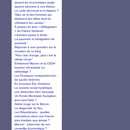
Quand les économistes anglo-
saxons viennent à nos thèses
Le cycle décennal a-t-il disparu ?
“Dieu se rit des hommes qui
déplorent les effets dont ils
chérissent les causes.”
À propos du livre « Déflagration
» de Patrick Stefanini
L’émotion passe à droite
La pauvreté et immigration de
pauvreté
Réponse à une question sur la
vocation de ce blog
"Plus cela change, plus c'est la
même chose"
Emmanuel Macron et la CEDH :
hauteur nécessaire ou
rafistolage ?
Les Énarques compassionnels :
de sacrés fortiches
En écoutant Éric Zemmour
Le racisme social hystérique,
une dimension bien française
Un Fonds Monétaire Européen,
pour quoi faire ?
Alerte rouge sur le Bitcoin
La diagonale du flou.
Les Républicains : quelles
orientations dans une France
plus étatisée que jamais ?
Macron : prisonnier de son
conseiller économique ?