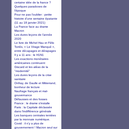
certaine idée de la france ?
Quelques paradoxes de
l'époque
Pour ne pas l'oublier : petite
histoire d'une semaine épatante
(11 au 18 janvier 2021)
La France face au drame
Macron
Les dures leçons de l’année
2020
Le livre de Michel Hau et Félix
Torrès, « Le Virage Manqué »,
entre décapages et dérapages
Il y a 11 ans : le H1N1
Les exactions monétaires
américaines continuent
Giscard et les aléas de la
"modernité"
Les dures leçons de la crise
sanitaire
Onfray, de Gaulle et Mitterrand,
bonheur de lecture
Naufrage français et mal-
gouvernance
Défausses et des fosses
France : le drame s'installe
Paris : la Capitale déclassée
dans l'indifférence générale
Les banques centrales tentées
par la monnaie numérique.
Covid : il n'y a plus de
gouvernement ! Macron seul sur