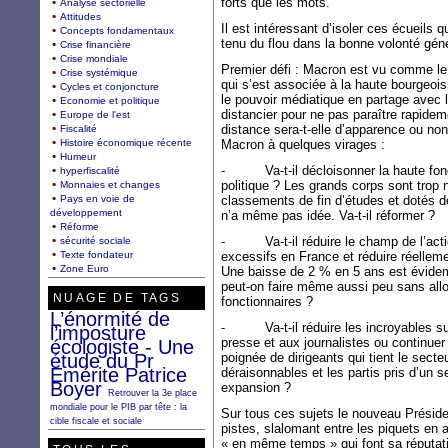
forts que les mots.
Analyse sectorielle
Attitudes
Il est intéressant d’isoler ces écueils 
Concepts fondamentaux
tenu du flou dans la bonne volonté géné
Crise financière
Crise mondiale
Premier défi : Macron est vu comme le p
Crise systémique
qui s’est associée à la haute bourgeoisi
Cycles et conjoncture
le pouvoir médiatique en partage avec l
Economie et politique
distancier pour ne pas paraître rapide
Europe de l'est
distance sera-t-elle d’apparence ou non
Fiscalité
Histoire économique récente
Macron à quelques virages :
Humeur
- Va-t-il décloisonner la haute fonct
hyperfiscalité
politique ? Les grands corps sont trop 
Monnaies et changes
Pays en voie de
classements de fin d’études et dotés de
développement
n’a même pas idée. Va-t-il réformer ?
Réforme
- Va-t-il réduire le champ de l’action
sécurité sociale
Texte fondateur
excessifs en France et réduire réelleme
Zone Euro
Une baisse de 2 % en 5 ans est évide
peut-on faire même aussi peu sans allo
NUAGE DE TAGS
fonctionnaires ?
L’énormité de
- Va-t-il réduire les incroyables su
l’imposture
presse et aux journalistes ou continuer 
écologiste - Une
étude du Pr
poignée de dirigeants qui tient le secte
Emérite Patrice
déraisonnables et les partis pris d’un 
Boyer
expansion ?
Retrouver la 3e place
mondiale pour le PIB par tête : la
Sur tous ces sujets le nouveau Présid
cible fiscale et sociale
pistes, slalomant entre les piquets en
« en même temps » qui font sa réputati