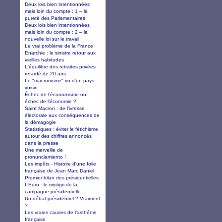
Deux lois bien intentionnées
mais loin du compte : 1 – la
pureté des Parlementaires
Deux lois bien intentionnées
mais loin du compte : 2 – la
nouvelle loi sur le travail
Le vrai problème de la France
Enarchie : le sinistre retour aux
vieilles habitudes
L'équilibre des retraites privées
retardé de 20 ans
Le "macronisme" vu d'un pays
voisin
Échec de l’économisme ou
échec de l’économie ?
Saint Macron : de l’ivresse
électorale aux conséquences de
la démagogie
Statistiques : éviter le fétichisme
autour des chiffres annoncés
dans la presse
Une merveille de
pronunciamiento !
Les impôts - Histoire d'une folie
française de Jean Marc Daniel
Premier bilan des présidentielles
L’Euro : le mistigri de la
campagne présidentielle
Un débat présidentiel ? Vraiment
?
Les vraies causes de l'asthénie
française