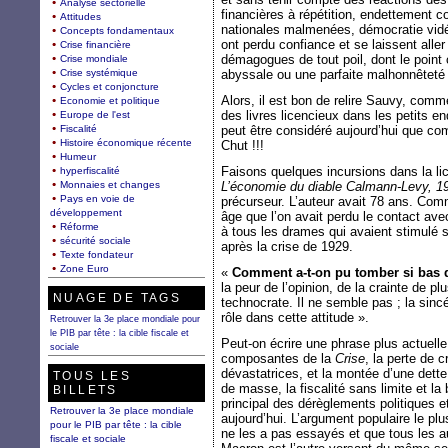
Analyse sectorielle
financières à répétition, endettement co
Attitudes
nationales malmenées, démocratie vidée
Concepts fondamentaux
ont perdu confiance et se laissent alle
Crise financière
démagogues de tout poil, dont le poi
Crise mondiale
Crise systémique
abyssale ou une parfaite malhonnêteté i
Cycles et conjoncture
Alors, il est bon de relire Sauvy, comm
Economie et politique
des livres licencieux dans les petits end
Europe de l'est
Fiscalité
peut être considéré aujourd’hui que co
Histoire économique récente
Chut !!!
Humeur
Faisons quelques incursions dans la li
hyperfiscalité
Monnaies et changes
L’économie du diable Calmann-Levy, 1
Pays en voie de
précurseur. L’auteur avait 78 ans. Com
développement
âge que l’on avait perdu le contact ave
Réforme
à tous les drames qui avaient stimulé sa 
sécurité sociale
après la crise de 1929.
Texte fondateur
Zone Euro
«
Comment a-t-on pu tomber si bas 
la peur de l’opinion, de la crainte de pl
NUAGE DE TAGS
technocrate. Il ne semble pas ; la sincé
rôle dans cette attitude ».
Retrouver la 3e place mondiale pour
le PIB par tête : la cible fiscale et
Peut-on écrire une phrase plus actuelle
sociale
composantes de la
Crise
, la perte de 
dévastatrices, et la montée d’une dette 
TOUS LES
de masse, la fiscalité sans limite et la
BILLETS
principal des dérèglements politiques e
Retrouver la 3e place mondiale
aujourd’hui. L’argument populaire le pl
pour le PIB par tête : la cible
ne les a pas essayés et que tous les a
fiscale et sociale