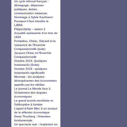
Un cycle infernal français :
démagogie, dépenses
publiques, dettes,
communication niaiseuse,
Hommage à Sylvie Kaufmann
Pourquoi il faut interdire la
LIBRA
Pik(pock)etty – saison 2
Actualité saisissante d'un livre de
1934
Pompidou, Chirac, Giscard et la
naissance de l'Enarchie
Compassionnelle (suite)
Jacques Chirac et l'Enarchie
Compassionnelle
Octobre 2019. Quelques
Instantanés (Suite)
Octobre 2019 : quelques
instantanés significatifs
Monnaie : les analyses
désespérantes des économistes
appelés par les médias
Le journal Le Monde face à
l’éclatement des dogmes
économiques
Le grand tournis monétaire et
l'hélicoptère à fumiste
L’appel d’Alain Minc à un sursaut
de la réflexion économique
Greta Thunberg : l'interview
fondamentale.
Un spectacle rare : l’explosion en