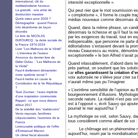
international, clé du
intensité exceptionnelle ».
multilatéralisme heureux
Qui peut nier que le mot soumission es
La gratuité : une arme de
destruction massive
« complotisme », il forme le couple tra
Quels vœux pour 2026 ?
médias nouveaux comme désormais da
Démographie : quand France
Quand, dans la même phrase, un candid
Info désinforme de façon
éhontée
désormais la richesse et qu’il faut la re
Le livre de NICOLAS
par les exigences du travail, tout en ex
DUFOURCQ : la dette sociale de
indispensable, que personne ne parte d’
la France 1974-2024
éditorialistes s’extasient devant la pr
Livre "Les Malheurs de la Vérité"
niveau Ceaucescu au moins, démontre q
- L'interview de l'auteur
exceptionnelle » le bon Alfred n’avait p
Annonce du dernier livre de
Didier Dufau : "Les Malheurs de
Quand inlassablement, d’abord dans l
la Vérité"
près partout, on soutient que les soluti
Faut-il réellement démanteler
car
elles garantissent la création d
notre système social ?
voix autorisée ne s’élève pour crier sa 
Faut-il mettre en cause la
n’aurait même pas pu l’imaginer.
Constitution de la Ve République
?
« L’extrême sensibilité de l’opinion au
Taxe Zucman : l'aveu implicite
bourgeonnement d’illusions. Mythologi
d'une inspiration communiste
seconde nature. La réalité n’est pas s
Rappel : ce que nous disions
est à l’opposé », écrit Sauvy qui ajoute
début 2017
pourrait le nier aujourd’hui ?
De la stabilité des "stablecoins"
Vents mauvais, fantômes
La mythologie se voit, selon Sauvy, d
crépusculaires, l’automne de la
tous considèrent comme allant de soi :
France
Lintrouvable politique de l'offre
- Le chômage est un phénomène nouvea
d'Emmanuel Macron
aujourd’hui, nourri par la mondialisation
Un climat fiscal absurde