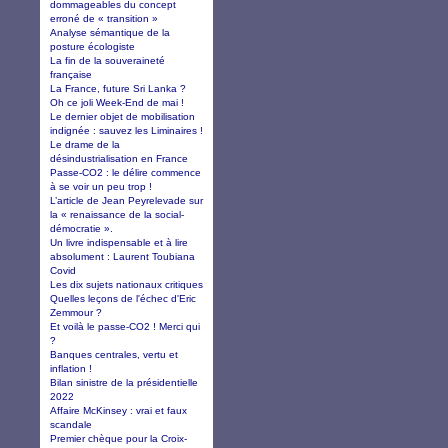
dommageables du concept
erroné de « transition »
Analyse sémantique de la
posture écologiste
La fin de la souveraineté
française
La France, future Sri Lanka ?
Oh ce joli Week-End de mai !
Le dernier objet de mobilisation
indignée : sauvez les Liminaires !
Le drame de la
désindustrialisation en France
Passe-CO2 : le délire commence
à se voir un peu trop !
L’article de Jean Peyrelevade sur
la « renaissance de la social-
démocratie ».
Un livre indispensable et à lire
absolument : Laurent Toubiana
Covid
Les dix sujets nationaux critiques
Quelles leçons de l'échec d'Eric
Zemmour ?
Et voilà le passe-CO2 ! Merci qui
?
Banques centrales, vertu et
inflation !
Bilan sinistre de la présidentielle
2022
Affaire McKinsey : vrai et faux
scandale
Premier chèque pour la Croix-