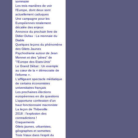
sommaire
Les trois manières de voir
l’Europe, dont deux sont
actuellement caduques
Une campagne pour les
Européennes totalement
décalée des enjeux
Annonce du prochain livre de
Didier Dufau : La monnaie du
Diable
Quelques leçons du phénomène
des Gilets Jaunes
Psychodrame autour de Jean
Monnet et des "pères" de
"l'Europe des Etats-Unis"
Le Grand Débat : Un exemple
au cœur de la « démocratie de
l’informe ».
L'affligeant spectacle médiatique
de certains économistes
universitaires français
Les prochaines élections
européennes en dix questions
L’opportune confession d’un
haut fonctionnaire macroniste
La leçon de Thiberville
2018 : l’explosion des
contradictions !
Craquements
Gilets jaunes, urbanistes,
géographes et sornettes
Trois Vœux dans l’esprit du