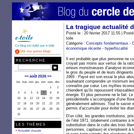
La tragique actualité 
Posté le : 20 février 2017 11:55 | Post
toile
Catégorie :
Concepts fondamentaux
-
C
Ce blog est édité par e-toile
économique récente
-
hyperfiscalité
Voir nos autres blogs
Il est probable que plus personne ne co
RECHERCHE
croyait pas moins aux vertus de la ration
erreurs monstrueuses d’analyse écono
le gros du peuple et de leurs dirigeants
<<
août 2026
>>
1965 : Payot
est son essai le plus abou
souhaitant comprendre un minimum le
lun.
mar.
mer.
jeu.
ven.
sam.
dim.
connaître par cœur. Les mythes écono
1
2
chiendent qu’ils repoussent inlassable
3
4
5
6
7
8
9
énergie. Et plus personne ne le fait. Le
10
11
12
13
14
15
16
présidentielle s’accompagne d’une flor
généralement admises. Tout le savoir et
17
18
19
20
21
22
23
permis d’accumuler pour éviter les d
24
25
26
27
28
29
30
31
D’un côté, les grandes institutions, pr
de l’été 1971, totalement contraires à l
LES THÈMES
substitution dans le culte des trois li
personnes, capitaux) et s'emploient à 
Actualité chaude
et sans tenir compte des réactions de