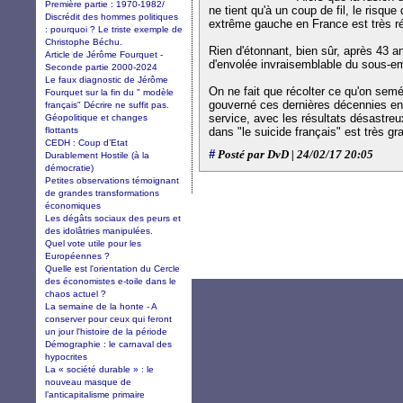
Première partie : 1970-1982/
ne tient qu'à un coup de fil, le risqu
Discrédit des hommes politiques
extrême gauche en France est très ré
: pourquoi ? Le triste exemple de
Christophe Béchu.
Rien d'étonnant, bien sûr, après 43 
Article de Jérôme Fourquet -
d'envolée invraisemblable du sous-emp
Seconde partie 2000-2024
Le faux diagnostic de Jérôme
On ne fait que récolter ce qu'on semé
Fourquet sur la fin du " modèle
gouverné ces dernières décennies ent
français" Décrire ne suffit pas.
service, avec les résultats désastreu
Géopolitique et changes
flottants
dans "le suicide français" est très gr
CEDH : Coup d’Etat
#
Posté par DvD | 24/02/17 20:05
Durablement Hostile (à la
démocratie)
Petites observations témoignant
de grandes transformations
économiques
Les dégâts sociaux des peurs et
des idolâtries manipulées.
Quel vote utile pour les
Européennes ?
Quelle est l'orientation du Cercle
des économistes e-toile dans le
chaos actuel ?
La semaine de la honte - A
conserver pour ceux qui feront
un jour l'histoire de la période
Démographie : le carnaval des
hypocrites
La « société durable » : le
nouveau masque de
l’anticapitalisme primaire