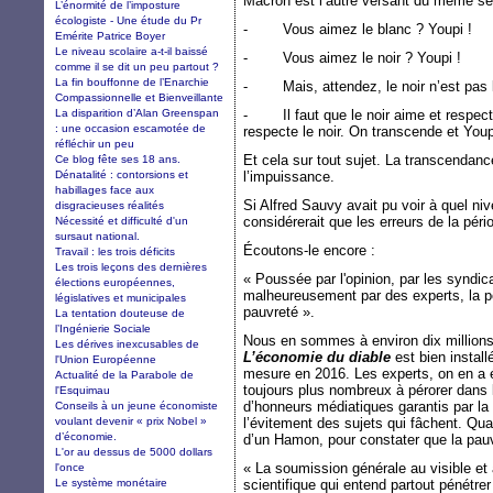
Macron est l’autre versant du même se
L’énormité de l’imposture
écologiste - Une étude du Pr
- Vous aimez le blanc ? Youpi !
Emérite Patrice Boyer
Le niveau scolaire a-t-il baissé
- Vous aimez le noir ? Youpi !
comme il se dit un peu partout ?
La fin bouffonne de l’Enarchie
- Mais, attendez, le noir n’est pas l
Compassionnelle et Bienveillante
La disparition d’Alan Greenspan
- Il faut que le noir aime et respecte
: une occasion escamotée de
respecte le noir. On transcende et Youp
réfléchir un peu
Et cela sur tout sujet. La transcendance
Ce blog fête ses 18 ans.
Dénatalité : contorsions et
l’impuissance.
habillages face aux
Si Alfred Sauvy avait pu voir à quel n
disgracieuses réalités
considérerait que les erreurs de la péri
Nécessité et difficulté d'un
sursaut national.
Écoutons-le encore :
Travail : les trois déficits
Les trois leçons des dernières
« Poussée par l'opinion, par les syndica
élections européennes,
malheureusement par des experts, la po
législatives et municipales
pauvreté ».
La tentation douteuse de
l’Ingénierie Sociale
Nous en sommes à environ dix millions
Les dérives inexcusables de
L’économie du diable
est bien install
l'Union Européenne
mesure en 2016. Les experts, on en a é
Actualité de la Parabole de
toujours plus nombreux à pérorer dans l
l'Esquimau
d’honneurs médiatiques garantis par la
Conseils à un jeune économiste
voulant devenir « prix Nobel »
l’évitement des sujets qui fâchent. Quant
d’économie.
d’un Hamon, pour constater que la pauv
L'or au dessus de 5000 dollars
« La soumission générale au visible et
l'once
Le système monétaire
scientifique qui entend partout pénétrer