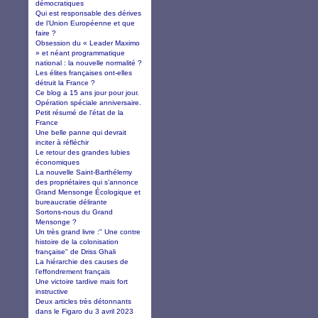
démocratiques
Qui est responsable des dérives
de l’Union Européenne et que
faire ?
Obsession du « Leader Maximo
» et néant programmatique
national : la nouvelle normalité ?
Les élites françaises ont-elles
détruit la France ?
Ce blog a 15 ans jour pour jour.
Opération spéciale anniversaire.
Petit résumé de l'état de la
France
Une belle panne qui devrait
inciter à réfléchir
Le retour des grandes lubies
économiques
La nouvelle Saint-Barthélemy
des propriétaires qui s’annonce
Grand Mensonge Écologique et
bureaucratie délirante
Sortons-nous du Grand
Mensonge ?
Un très grand livre :" Une contre
histoire de la colonisation
française" de Driss Ghali
La hiérarchie des causes de
l’effondrement français
Une victoire tardive mais fort
instructive
Deux articles très détonnants
dans le Figaro du 3 avril 2023