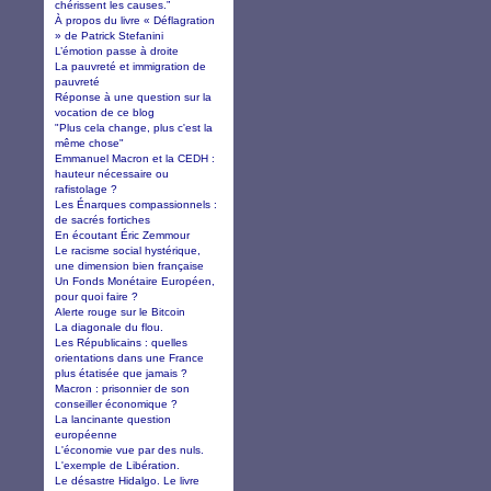
chérissent les causes.”
À propos du livre « Déflagration
» de Patrick Stefanini
L’émotion passe à droite
La pauvreté et immigration de
pauvreté
Réponse à une question sur la
vocation de ce blog
"Plus cela change, plus c'est la
même chose"
Emmanuel Macron et la CEDH :
hauteur nécessaire ou
rafistolage ?
Les Énarques compassionnels :
de sacrés fortiches
En écoutant Éric Zemmour
Le racisme social hystérique,
une dimension bien française
Un Fonds Monétaire Européen,
pour quoi faire ?
Alerte rouge sur le Bitcoin
La diagonale du flou.
Les Républicains : quelles
orientations dans une France
plus étatisée que jamais ?
Macron : prisonnier de son
conseiller économique ?
La lancinante question
européenne
L'économie vue par des nuls.
L'exemple de Libération.
Le désastre Hidalgo. Le livre