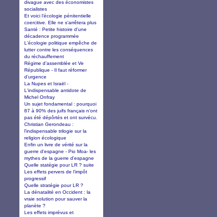
divague avec des économistes
socialistes
Et voici l’écologie pénitentielle
coercitive. Elle ne s’arrêtera plus
Santé : Petite histoire d’une
décadence programmée
L'écologie politique empêche de
lutter contre les conséquences
du réchauffement
Régime d’assemblée et Ve
République - Il faut réformer
d'urgence
La Nupes et Israël -
L'indispensable antidote de
Michel Onfray
Un sujet fondamental : pourquoi
87 à 90% des juifs français n'ont
pas été dépôrtés et ont survécu.
Christian Gerondeau :
l'indispensable trilogie sur la
religion écologique
Enfin un livre de vérité sur la
guerre d'espagne - Pio Moa- les
mythes de la guerre d'espagne
Quelle statégie pour LR ? suite
Les effets pervers de l’impôt
progressif
Quelle stratégie pour LR ?
La dénatalité en Occident : la
vraie solution pour sauver la
planète ?
Les effets imprévus et