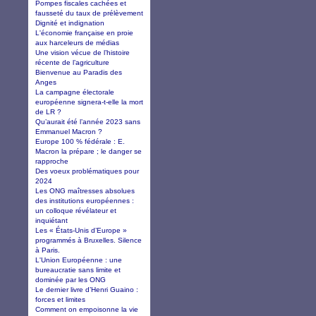
Pompes fiscales cachées et
fausseté du taux de prélèvement
Dignité et indignation
L'économie française en proie
aux harceleurs de médias
Une vision vécue de l’histoire
récente de l’agriculture
Bienvenue au Paradis des
Anges
La campagne électorale
européenne signera-t-elle la mort
de LR ?
Qu’aurait été l’année 2023 sans
Emmanuel Macron ?
Europe 100 % fédérale : E.
Macron la prépare ; le danger se
rapproche
Des voeux problématiques pour
2024
Les ONG maîtresses absolues
des institutions européennes :
un colloque révélateur et
inquiétant
Les « États-Unis d’Europe »
programmés à Bruxelles. Silence
à Paris.
L'Union Européenne : une
bureaucratie sans limite et
dominée par les ONG
Le dernier livre d’Henri Guaino :
forces et limites
Comment on empoisonne la vie