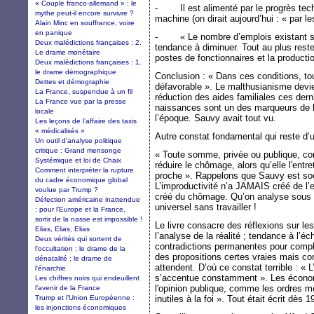
« Couple franco-allemand » : le
- Il est alimenté par le progrès tech
mythe peut-il encore survivre ?
machine (on dirait aujourd’hui : « par l
Alain Minc en souffrance, voire
en panique
- « Le nombre d’emplois existant sur 
Deux malédictions françaises : 2.
tendance à diminuer. Tout au plus reste
Le drame monétaire
postes de fonctionnaires et la product
Deux malédictions françaises : 1.
le drame démographique
Conclusion : « Dans ces conditions, to
Dettes et démographie
défavorable ». Le malthusianisme devien
La France, suspendue à un fil
réduction des aides familiales ces dern
La France vue par la presse
naissances sont un des marqueurs de l
locale
l’époque. Sauvy avait tout vu.
Les leçons de l’affaire des taxis
« médicalisés »
Autre constat fondamental qui reste d’u
Un outil d'analyse politique
critique : Grand mensonge
« Toute somme, privée ou publique, co
Systémique et loi de Chaix
réduire le chômage, alors qu’elle l'ent
Comment interpréter la rupture
proche ». Rappelons que Sauvy est socia
du cadre économique global
L’improductivité n’a JAMAIS créé de l
voulue par Trump ?
créé du chômage. Qu’on analyse sous c
Défection américaine inattendue
universel sans travailler !
: pour l’Europe et la France,
sortir de la nasse est impossible !
Le livre consacre des réflexions sur le
Elias, Elias, Elias
l’analyse de la réalité ; tendance à l
Deux vérités qui sortent de
contradictions permanentes pour complai
l'occultation : le drame de la
des propositions certes vraies mais co
dénatalité ; le drame de
attendent. D’où ce constat terrible : 
l'énarchie
s’accentue constamment ». Les écono
Les chiffres noirs qui endeuillent
l'opinion publique, comme les ordres m
l’avenir de la France
Trump et l’Union Européenne :
inutiles à la foi ». Tout était écrit dès 1
les injonctions économiques