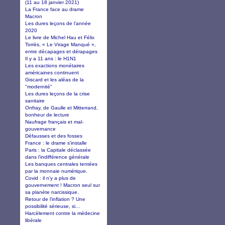
(11 au 18 janvier 2021)
La France face au drame
Macron
Les dures leçons de l’année
2020
Le livre de Michel Hau et Félix
Torrès, « Le Virage Manqué »,
entre décapages et dérapages
Il y a 11 ans : le H1N1
Les exactions monétaires
américaines continuent
Giscard et les aléas de la
"modernité"
Les dures leçons de la crise
sanitaire
Onfray, de Gaulle et Mitterrand,
bonheur de lecture
Naufrage français et mal-
gouvernance
Défausses et des fosses
France : le drame s'installe
Paris : la Capitale déclassée
dans l'indifférence générale
Les banques centrales tentées
par la monnaie numérique.
Covid : il n'y a plus de
gouvernement ! Macron seul sur
sa planète narcissique.
Retour de l’inflation ? Une
possibilité sérieuse, si…
Harcèlement contre la médecine
libérale