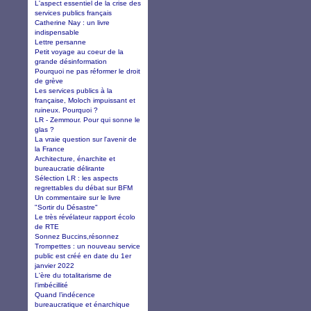
L'aspect essentiel de la crise des
services publics français
Catherine Nay : un livre
indispensable
Lettre persanne
Petit voyage au coeur de la
grande désinformation
Pourquoi ne pas réformer le droit
de grève
Les services publics à la
française, Moloch impuissant et
ruineux. Pourquoi ?
LR - Zemmour. Pour qui sonne le
glas ?
La vraie question sur l'avenir de
la France
Architecture, énarchite et
bureaucratie délirante
Sélection LR : les aspects
regrettables du débat sur BFM
Un commentaire sur le livre
"Sortir du Désastre"
Le très révélateur rapport écolo
de RTE
Sonnez Buccins,résonnez
Trompettes : un nouveau service
public est créé en date du 1er
janvier 2022
L'ère du totalitarisme de
l'imbécillité
Quand l’indécence
bureaucratique et énarchique