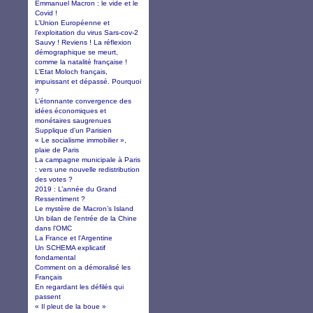
Emmanuel Macron : le vide et le
Covid !
L’Union Européenne et
l’exploitation du virus Sars-cov-2
Sauvy ! Reviens ! La réflexion
démographique se meurt,
comme la natalité française !
L’Etat Moloch français,
impuissant et dépassé. Pourquoi
?
L’étonnante convergence des
idées économiques et
monétaires saugrenues
Supplique d'un Parisien
« Le socialisme immobilier »,
plaie de Paris
La campagne municipale à Paris
: vers une nouvelle redistribution
des votes ?
2019 : L’année du Grand
Ressentiment ?
Le mystère de Macron’s Island
Un bilan de l'entrée de la Chine
dans l'OMC
La France et l'Argentine
Un SCHEMA explicatif
fondamental
Comment on a démoralisé les
Français
En regardant les défilés qui
passent
« Il pleut de la boue »