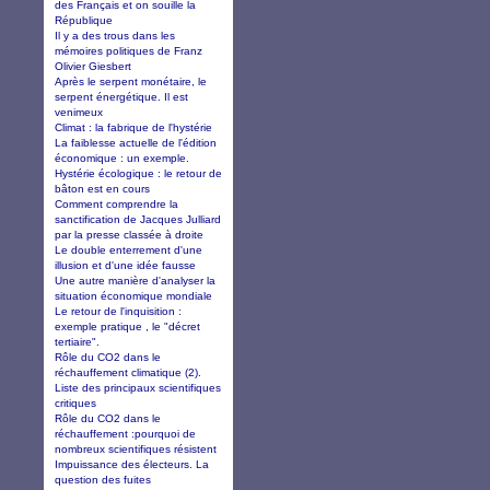
des Français et on souille la
République
Il y a des trous dans les
mémoires politiques de Franz
Olivier Giesbert
Après le serpent monétaire, le
serpent énergétique. Il est
venimeux
Climat : la fabrique de l'hystérie
La faiblesse actuelle de l'édition
économique : un exemple.
Hystérie écologique : le retour de
bâton est en cours
Comment comprendre la
sanctification de Jacques Julliard
par la presse classée à droite
Le double enterrement d'une
illusion et d'une idée fausse
Une autre manière d'analyser la
situation économique mondiale
Le retour de l'inquisition :
exemple pratique , le "décret
tertiaire".
Rôle du CO2 dans le
réchauffement climatique (2).
Liste des principaux scientifiques
critiques
Rôle du CO2 dans le
réchauffement :pourquoi de
nombreux scientifiques résistent
Impuissance des électeurs. La
question des fuites