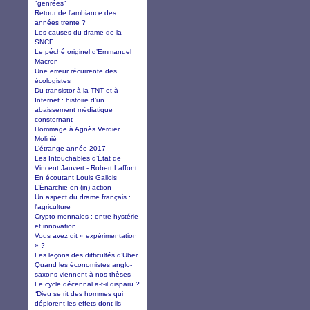
"genrées"
Retour de l’ambiance des
années trente ?
Les causes du drame de la
SNCF
Le péché originel d’Emmanuel
Macron
Une erreur récurrente des
écologistes
Du transistor à la TNT et à
Internet : histoire d’un
abaissement médiatique
consternant
Hommage à Agnès Verdier
Molinié
L’étrange année 2017
Les Intouchables d’État de
Vincent Jauvert - Robert Laffont
En écoutant Louis Gallois
L’Énarchie en (in) action
Un aspect du drame français :
l'agriculture
Crypto-monnaies : entre hystérie
et innovation.
Vous avez dit « expérimentation
» ?
Les leçons des difficultés d’Uber
Quand les économistes anglo-
saxons viennent à nos thèses
Le cycle décennal a-t-il disparu ?
“Dieu se rit des hommes qui
déplorent les effets dont ils