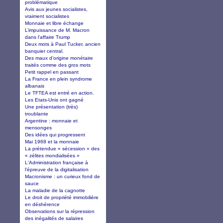
problématique
Avis aux jeunes socialistes,
vraiment socialistes
Monnaie et libre échange
L’impuissance de M. Macron
dans l’affaire Trump
Deux mots à Paul Tucker, ancien
banquier central.
Des maux d’origine monétaire
traités comme des gros mots
Petit rappel en passant
La France en plein syndrome
albanais
Le TFTEA est entré en action.
Les Etats-Unis ont gagné
Une présentation (très)
troublante
Argentine : monnaie et
mensonges
Des idées qui progressent
Mai 1968 et la monnaie
La prétendue « sécession » des
« zélites mondialisées »
L'Administration française à
l'épreuve de la digitalisation
Macronisme : un curieux fond de
sauce
La maladie de la cagnotte
Le droit de propriété immobilière
en déshérence
Observations sur la répression
des inégalités de salaires