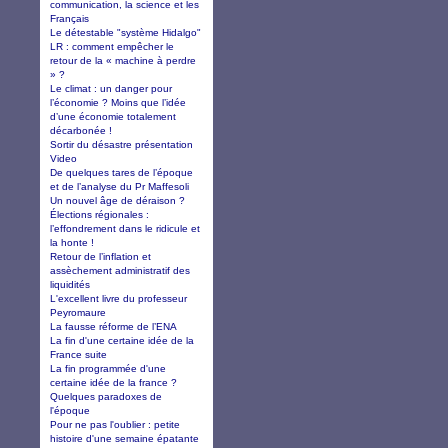
communication, la science et les
Français
Le détestable "système Hidalgo"
LR : comment empêcher le
retour de la « machine à perdre
» ?
Le climat : un danger pour
l’économie ? Moins que l’idée
d’une économie totalement
décarbonée !
Sortir du désastre présentation
Video
De quelques tares de l’époque
et de l’analyse du Pr Maffesoli
Un nouvel âge de déraison ?
Élections régionales :
l’effondrement dans le ridicule et
la honte !
Retour de l’inflation et
assèchement administratif des
liquidités
L'excellent livre du professeur
Peyromaure
La fausse réforme de l’ENA
La fin d'une certaine idée de la
France suite
La fin programmée d'une
certaine idée de la france ?
Quelques paradoxes de
l'époque
Pour ne pas l'oublier : petite
histoire d'une semaine épatante