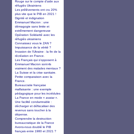
Rouge sur le compte d'aide aux
réfugiés Ukrainiens
Les prélèvements ont cru 20%
plus vite que le PIB en 2021 !
Dignité et indignation
Emmanuel Macron : une
démagogie sans limite et
extrêmement dangereuse
Opération Solidarité avec les
réfugiés ukrainiens
Connaissez vous le ZAN ?
Impuissance de la vérité ?
Invasion de l’Ukraine : la fin de la
récréation en France.
Les Français qui s'opposent à
Emmanuel Macron sont-ils
vraiment des malades mentaux ?
La Suisse et la crise sanitaire.
Petite comparaison avec la
France.
Bureaucratie française
malfaisante : une exemple
pédagogique pour les incrédules
La France en mode « avatar ».
Une facilité condamnable :
décharger et défiscaliser des
revenus sans toucher à la
dépense.
Comprendre la destruction
bureaucratique de la France
Avons-nous doublé le PIB
français entre 1980 et 2021 ?