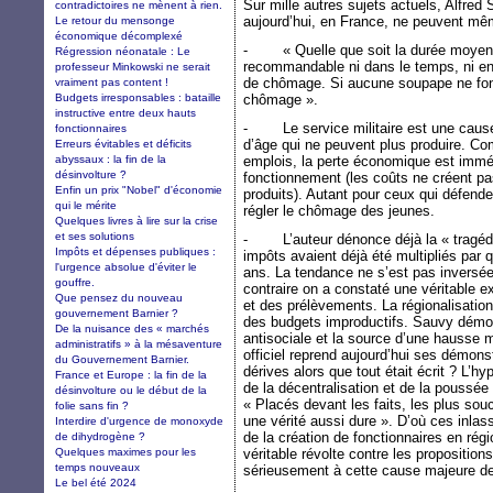
Sur mille autres sujets actuels, Alfre
contradictoires ne mènent à rien.
aujourd’hui, en France, ne peuvent mê
Le retour du mensonge
économique décomplexé
- « Quelle que soit la durée moyenne 
Régression néonatale : Le
recommandable ni dans le temps, ni ent
professeur Minkowski ne serait
de chômage. Si aucune soupape ne foncti
vraiment pas content !
Budgets irresponsables : bataille
chômage ».
instructive entre deux hauts
- Le service militaire est une cause 
fonctionnaires
d’âge qui ne peuvent plus produire. C
Erreurs évitables et déficits
abyssaux : la fin de la
emplois, la perte économique est immé
désinvolture ?
fonctionnement (les coûts ne créent pas
Enfin un prix "Nobel" d'économie
produits). Autant pour ceux qui défend
qui le mérite
régler le chômage des jeunes.
Quelques livres à lire sur la crise
et ses solutions
- L’auteur dénonce déjà la « tragédi
Impôts et dépenses publiques :
impôts avaient déjà été multipliés par
l'urgence absolue d'éviter le
ans. La tendance ne s’est pas inversé
gouffre.
contraire on a constaté une véritable 
Que pensez du nouveau
et des prélèvements. La régionalisati
gouvernement Barnier ?
des budgets improductifs. Sauvy démon
De la nuisance des « marchés
antisociale et la source d’une hauss
administratifs » à la mésaventure
officiel reprend aujourd’hui ses démons
du Gouvernement Barnier.
dérives alors que tout était écrit ? L’h
France et Europe : la fin de la
de la décentralisation et de la poussée
désinvolture ou le début de la
« Placés devant les faits, les plus sou
folie sans fin ?
une vérité aussi dure ». D’où ces inlas
Interdire d'urgence de monoxyde
de la création de fonctionnaires en rég
de dihydrogène ?
Quelques maximes pour les
véritable révolte contre les proposition
temps nouveaux
sérieusement à cette cause majeure d
Le bel été 2024