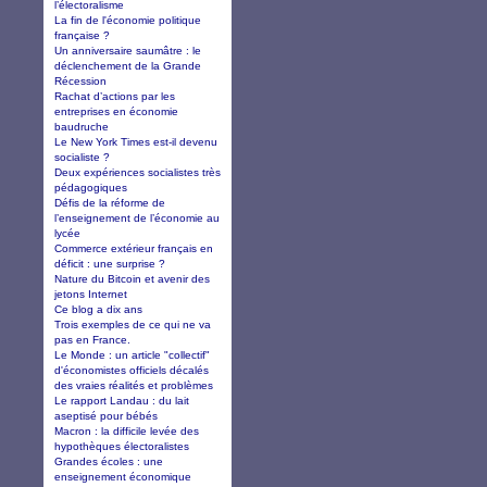
l’électoralisme
La fin de l'économie politique
française ?
Un anniversaire saumâtre : le
déclenchement de la Grande
Récession
Rachat d’actions par les
entreprises en économie
baudruche
Le New York Times est-il devenu
socialiste ?
Deux expériences socialistes très
pédagogiques
Défis de la réforme de
l’enseignement de l’économie au
lycée
Commerce extérieur français en
déficit : une surprise ?
Nature du Bitcoin et avenir des
jetons Internet
Ce blog a dix ans
Trois exemples de ce qui ne va
pas en France.
Le Monde : un article "collectif"
d'économistes officiels décalés
des vraies réalités et problèmes
Le rapport Landau : du lait
aseptisé pour bébés
Macron : la difficile levée des
hypothèques électoralistes
Grandes écoles : une
enseignement économique