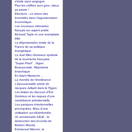
s’étale sans vergogne
Plus les chiffres sont gros, mieux
ça passe !
Elections : Le retour des
énormités dans l’argumentation
économique
Les nouveaux eldorados
français sur argent public
Bernard Tapie et une exemplaire
élite
La dépossession totale de la
France de sa politique
énergétique
Le duel Minc-Zemmour symbole
de la tourmente française
"Super Pinel" , Hyper
Bureaucratie, Népotisme
énarchique
En lisant Marianne…
La montée de l'intolérance
L'épouvantable article de
Jacques Julliard dans le Figaro
Les limites du discours d’Éric
Zemmour et les risques d’une
candidature présidentielle
Les paniques émotionnelles
provoquées, fléau d’une
civilisation sur-désinformée.
Un anniversaire bâclé : la
destruction des Accords de
Bretton Woods.
Emmanuel Macron, la