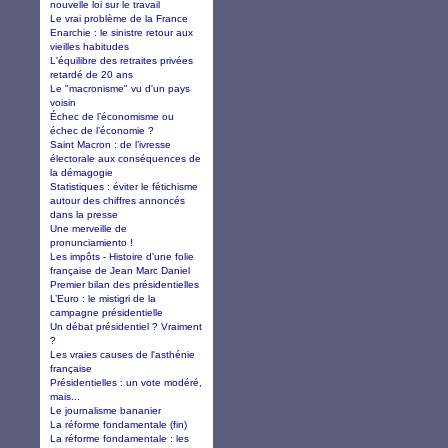
nouvelle loi sur le travail
Le vrai problème de la France
Enarchie : le sinistre retour aux
vieilles habitudes
L'équilibre des retraites privées
retardé de 20 ans
Le "macronisme" vu d'un pays
voisin
Échec de l’économisme ou
échec de l’économie ?
Saint Macron : de l’ivresse
électorale aux conséquences de
la démagogie
Statistiques : éviter le fétichisme
autour des chiffres annoncés
dans la presse
Une merveille de
pronunciamiento !
Les impôts - Histoire d'une folie
française de Jean Marc Daniel
Premier bilan des présidentielles
L’Euro : le mistigri de la
campagne présidentielle
Un débat présidentiel ? Vraiment
?
Les vraies causes de l'asthénie
française
Présidentielles : un vote modéré,
mais...
Le journalisme bananier
La réforme fondamentale (fin)
La réforme fondamentale : les