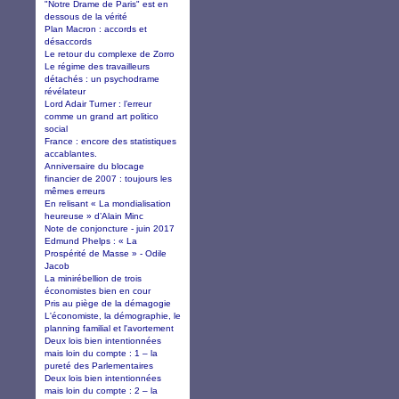
"Notre Drame de Paris" est en
dessous de la vérité
Plan Macron : accords et
désaccords
Le retour du complexe de Zorro
Le régime des travailleurs
détachés : un psychodrame
révélateur
Lord Adair Turner : l’erreur
comme un grand art politico
social
France : encore des statistiques
accablantes.
Anniversaire du blocage
financier de 2007 : toujours les
mêmes erreurs
En relisant « La mondialisation
heureuse » d’Alain Minc
Note de conjoncture - juin 2017
Edmund Phelps : « La
Prospérité de Masse » - Odile
Jacob
La minirébellion de trois
économistes bien en cour
Pris au piège de la démagogie
L'économiste, la démographie, le
planning familial et l'avortement
Deux lois bien intentionnées
mais loin du compte : 1 – la
pureté des Parlementaires
Deux lois bien intentionnées
mais loin du compte : 2 – la