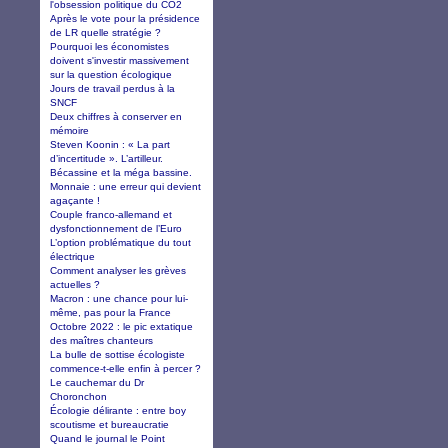
l'obsession politique du CO2
Après le vote pour la présidence
de LR quelle stratégie ?
Pourquoi les économistes
doivent s'investir massivement
sur la question écologique
Jours de travail perdus à la
SNCF
Deux chiffres à conserver en
mémoire
Steven Koonin : « La part
d’incertitude ». L’artilleur.
Bécassine et la méga bassine.
Monnaie : une erreur qui devient
agaçante !
Couple franco-allemand et
dysfonctionnement de l’Euro
L’option problématique du tout
électrique
Comment analyser les grèves
actuelles ?
Macron : une chance pour lui-
même, pas pour la France
Octobre 2022 : le pic extatique
des maîtres chanteurs
La bulle de sottise écologiste
commence-t-elle enfin à percer ?
Le cauchemar du Dr
Choronchon
Écologie délirante : entre boy
scoutisme et bureaucratie
Quand le journal le Point