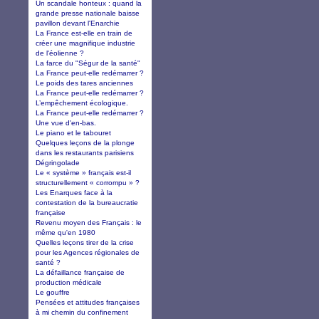
Un scandale honteux : quand la
grande presse nationale baisse
pavillon devant l'Enarchie
La France est-elle en train de
créer une magnifique industrie
de l'éolienne ?
La farce du "Ségur de la santé"
La France peut-elle redémarrer ?
Le poids des tares anciennes
La France peut-elle redémarrer ?
L’empêchement écologique.
La France peut-elle redémarrer ?
Une vue d'en-bas.
Le piano et le tabouret
Quelques leçons de la plonge
dans les restaurants parisiens
Dégringolade
Le « système » français est-il
structurellement « corrompu » ?
Les Enarques face à la
contestation de la bureaucratie
française
Revenu moyen des Français : le
même qu'en 1980
Quelles leçons tirer de la crise
pour les Agences régionales de
santé ?
La défaillance française de
production médicale
Le gouffre
Pensées et attitudes françaises
à mi chemin du confinement