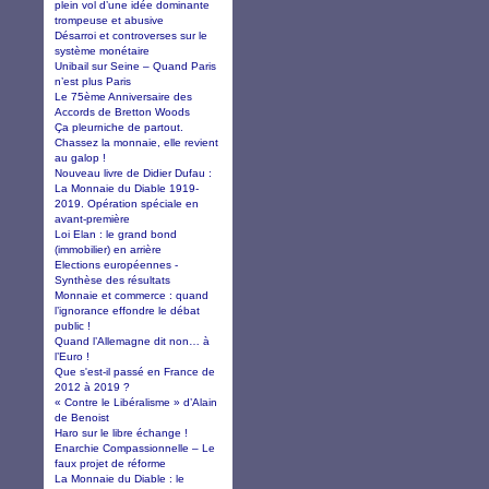
plein vol d’une idée dominante
trompeuse et abusive
Désarroi et controverses sur le
système monétaire
Unibail sur Seine – Quand Paris
n’est plus Paris
Le 75ème Anniversaire des
Accords de Bretton Woods
Ça pleurniche de partout.
Chassez la monnaie, elle revient
au galop !
Nouveau livre de Didier Dufau :
La Monnaie du Diable 1919-
2019. Opération spéciale en
avant-première
Loi Elan : le grand bond
(immobilier) en arrière
Elections européennes -
Synthèse des résultats
Monnaie et commerce : quand
l’ignorance effondre le débat
public !
Quand l’Allemagne dit non… à
l’Euro !
Que s'est-il passé en France de
2012 à 2019 ?
« Contre le Libéralisme » d’Alain
de Benoist
Haro sur le libre échange !
Enarchie Compassionnelle – Le
faux projet de réforme
La Monnaie du Diable : le