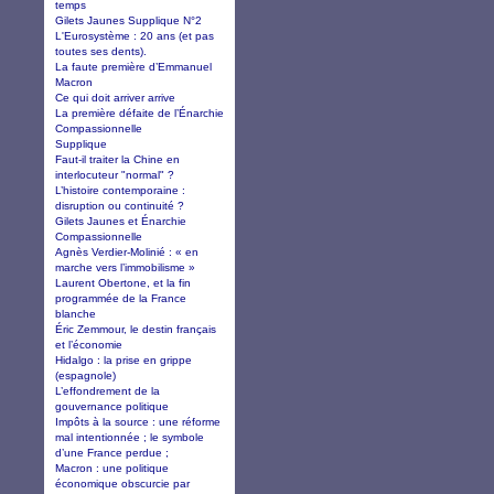
temps
Gilets Jaunes Supplique N°2
L'Eurosystème : 20 ans (et pas
toutes ses dents).
La faute première d’Emmanuel
Macron
Ce qui doit arriver arrive
La première défaite de l’Énarchie
Compassionnelle
Supplique
Faut-il traiter la Chine en
interlocuteur "normal" ?
L’histoire contemporaine :
disruption ou continuité ?
Gilets Jaunes et Énarchie
Compassionnelle
Agnès Verdier-Molinié : « en
marche vers l’immobilisme »
Laurent Obertone, et la fin
programmée de la France
blanche
Éric Zemmour, le destin français
et l’économie
Hidalgo : la prise en grippe
(espagnole)
L’effondrement de la
gouvernance politique
Impôts à la source : une réforme
mal intentionnée ; le symbole
d’une France perdue ;
Macron : une politique
économique obscurcie par