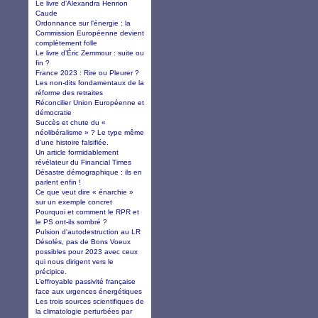
Le livre d’Alexandra Henrion
Caude
Ordonnance sur l'énergie : la
Commission Européenne devient
complètement folle
Le livre d’Éric Zemmour : suite ou
fin ?
France 2023 : Rire ou Pleurer ?
Les non-dits fondamentaux de la
réforme des retraites
Réconcilier Union Européenne et
démocratie
Succès et chute du «
néolibéralisme » ? Le type même
d’une histoire falsifiée.
Un article formidablement
révélateur du Financial Times
Désastre démographique : ils en
parlent enfin !
Ce que veut dire « énarchie »
sur un exemple concret
Pourquoi et comment le RPR et
le PS ont-ils sombré ?
Pulsion d'autodestruction au LR
Désolés, pas de Bons Voeux
possibles pour 2023 avec ceux
qui nous dirigent vers le
précipice.
L’effroyable passivité française
face aux urgences énergétiques
Les trois sources scientifiques de
la climatologie perturbées par