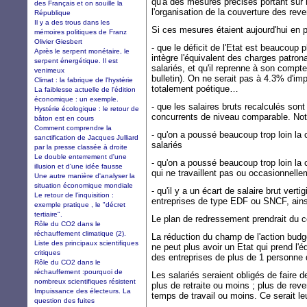
qu'à des mesures précises portant sur le
des Français et on souille la
l'organisation de la couverture des reve
République
Il y a des trous dans les
Si ces mesures étaient aujourd'hui en p
mémoires politiques de Franz
Olivier Giesbert
- que le déficit de l'Etat est beaucoup pl
Après le serpent monétaire, le
intègre l'équivalent des charges patro
serpent énergétique. Il est
salariés, et qu'il reprenne à son compt
venimeux
bulletin). On ne serait pas à 4.3% d'im
Climat : la fabrique de l'hystérie
totalement poétique…
La faiblesse actuelle de l'édition
économique : un exemple.
- que les salaires bruts recalculés son
Hystérie écologique : le retour de
concurrents de niveau comparable. No
bâton est en cours
Comment comprendre la
- qu'on a poussé beaucoup trop loin la 
sanctification de Jacques Julliard
salariés
par la presse classée à droite
Le double enterrement d'une
- qu'on a poussé beaucoup trop loin la 
illusion et d'une idée fausse
qui ne travaillent pas ou occasionnelle
Une autre manière d'analyser la
situation économique mondiale
- qu'il y a un écart de salaire brut vert
Le retour de l'inquisition :
entreprises de type EDF ou SNCF, ainsi
exemple pratique , le "décret
tertiaire".
Le plan de redressement prendrait du co
Rôle du CO2 dans le
réchauffement climatique (2).
La réduction du champ de l'action budg
Liste des principaux scientifiques
ne peut plus avoir un Etat qui prend l'éq
critiques
des entreprises de plus de 1 personne 
Rôle du CO2 dans le
réchauffement :pourquoi de
Les salariés seraient obligés de faire 
nombreux scientifiques résistent
plus de retraite ou moins ; plus de rev
Impuissance des électeurs. La
temps de travail ou moins. Ce serait le
question des fuites