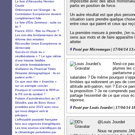
impossible avec des abus monstrueux
Le livre d’Alexandra Henrion
partis en position de force.
Caude
Ordonnance sur l'énergie : la
Commission Européenne devient
Un autre résultat est que plus person
complètement folle
situation sans prendre quelque chose 
Le livre d’Éric Zemmour : suite ou
entre ceux qui paient et ceux qui reço
fin ?
France 2023 : Rire ou Pleurer ?
La première mesure à prendre, j'en su
Les non-dits fondamentaux de la
sens aux mots et de faire apparaître 
réforme des retraites
atteler.
Réconcilier Union Européenne et
démocratie
#
Posté par Micromegas | 17/04/14 13
Succès et chute du «
néolibéralisme » ? Le type même
d’une histoire falsifiée.
N'est-ce pas
Un article formidablement
plumes les ch
révélateur du Financial Times
paritarisme 
Désastre démographique : ils en
salariales ? De même pourquoi s'op
parlent enfin !
limitées qui redonnent un peu de co
Ce que veut dire « énarchie »
sur un exemple concret
attitude anti-patron, non ? Est-ce par
Pourquoi et comment le RPR et
la proposition ? Je ne comprends pas 
le PS ont-ils sombré ?
partage l'essentiel de ce que vous écr
Pulsion d'autodestruction au LR
réponse.
Désolés, pas de Bons Voeux
possibles pour 2023 avec ceux
#
Posté par Louis Jourdet | 17/04/14 1
qui nous dirigent vers le
précipice.
L’effroyable passivité française
@Louis Jourdet
face aux urgences énergétiques
Les trois sources scientifiques de
Nous ne prenons JAM
la climatologie perturbées par