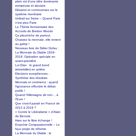
plein vol d’une idée dominante
trompeuse et abusive
Désarroi et controverses sur le
système monétaire
Unibail sur Seine – Quand Paris
n’est plus Paris
Le 75ème Anniversaire des
Accords de Bretton Woods
Ça pleurniche de partout.
Chassez la monnaie, elle revient
au galop !
Nouveau livre de Didier Dufau :
La Monnaie du Diable 1919-
2019. Opération spéciale en
avant-première
Loi Elan : le grand bond
(immobilier) en arrière
Elections européennes -
Synthèse des résultats
Monnaie et commerce : quand
l’ignorance effondre le débat
public !
Quand l’Allemagne dit non… à
l’Euro !
Que s'est-il passé en France de
2012 à 2019 ?
« Contre le Libéralisme » d’Alain
de Benoist
Haro sur le libre échange !
Enarchie Compassionnelle – Le
faux projet de réforme
La Monnaie du Diable : le