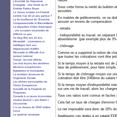
nature.
L’énormité de l’imposture
écologiste - Une étude du Pr
Sous cette forme la vérité du bulletin e
Emérite Patrice Boyer
assurées.
Le niveau scolaire a-t-il baissé
comme il se dit un peu partout ?
En matière de prélèvements, on ne doit 
La fin bouffonne de l’Enarchie
assurer un revenu de compensation :
Compassionnelle et Bienveillante
La disparition d’Alan Greenspan
- retraite
: une occasion escamotée de
réfléchir un peu
- Indisponibilité au travail, en séparant
Ce blog fête ses 18 ans.
absentéisme (par exemple plus de 3% 
Dénatalité : contorsions et
habillages face aux
- chômage
disgracieuses réalités
Comme on a supprimé la notion de charge
Nécessité et difficulté d'un
sursaut national.
que toutes les cotisations vont être pr
Travail : les trois déficits
Si le temps moyen à la retraite est de 
Les trois leçons des dernières
taux de prélèvement, pour faire simple,
élections européennes,
législatives et municipales
Si le temps de chômage moyen sur une v
La tentation douteuse de
cotisation doit être 2/40ème du salaire 
l’Ingénierie Sociale
Les dérives inexcusables de
Si le temps moyen d'indisponibilité mé
l'Union Européenne
sur une vie de travail, alors les charg
Actualité de la Parabole de
l'Esquimau
Tous ces ratios sont connus et faciles à
Conseils à un jeune économiste
voulant devenir « prix Nobel »
Cela fait un taux de charges d'environ
d’économie.
L'or au dessus de 5000 dollars
Le net imposable sera donc de 20% du s
l'once
Le système monétaire
Appliquons ces règles à un salarié ED