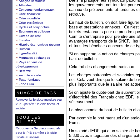
Dans la pratique, les syndicats patron
Analyse sectorielle
les gouvernements, ont tout fait pour em
Attitudes
canaux de prélèvements et tordu les ci
Concepts fondamentaux
retrouve.
Crise financière
Crise mondiale
En haut de bulletin, on doit faire figur
Crise systémique
base et prestations annexes. Ce n'est 
Cycles et conjoncture
tickets restaurants pour ne prendre que
Economie et politique
Europe de l'est
Comité d'entreprise pour prendre une a
Fiscalité
avantages transports de la SNCF, les r
Histoire économique récente
et tous les bénéfices annexes de ce ty
Humeur
hyperfiscalité
Si on supprime la notion de charges patr
Monnaies et changes
haut de bulletin.
Pays en voie de
Cela fait des changements radicaux.
développement
Réforme
Les charges patronales et salariales r
sécurité sociale
net. Cela veut dire que le salaire de bas
Texte fondateur
plus importants que le salaire net actue
Zone Euro
Si on ajoute la quote-part de subventi
NUAGE DE TAGS
d'électricité des Français chez EDF, le
Retrouver la 3e place mondiale pour
sérieusement.
le PIB par tête : la cible fiscale et
sociale
La physionomie du haut de bulletin ch
TOUS LES
Par exemple le brut mensuel d'un smi
BILLETS
Euros.
Retrouver la 3e place mondiale
Un salarié d'EDF qui a un salaire de b
pour le PIB par tête : la cible
5.800 avec intégration des charges patr
fiscale et sociale