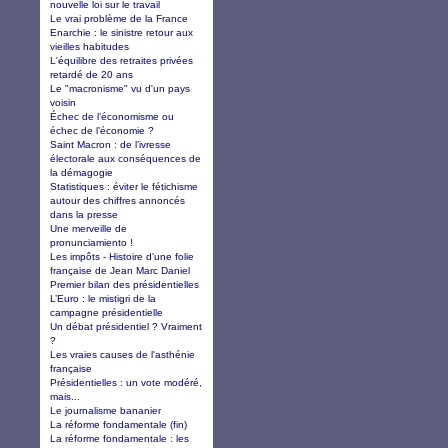
nouvelle loi sur le travail
Le vrai problème de la France
Enarchie : le sinistre retour aux
vieilles habitudes
L'équilibre des retraites privées
retardé de 20 ans
Le "macronisme" vu d'un pays
voisin
Échec de l’économisme ou
échec de l’économie ?
Saint Macron : de l’ivresse
électorale aux conséquences de
la démagogie
Statistiques : éviter le fétichisme
autour des chiffres annoncés
dans la presse
Une merveille de
pronunciamiento !
Les impôts - Histoire d'une folie
française de Jean Marc Daniel
Premier bilan des présidentielles
L’Euro : le mistigri de la
campagne présidentielle
Un débat présidentiel ? Vraiment
?
Les vraies causes de l'asthénie
française
Présidentielles : un vote modéré,
mais...
Le journalisme bananier
La réforme fondamentale (fin)
La réforme fondamentale : les