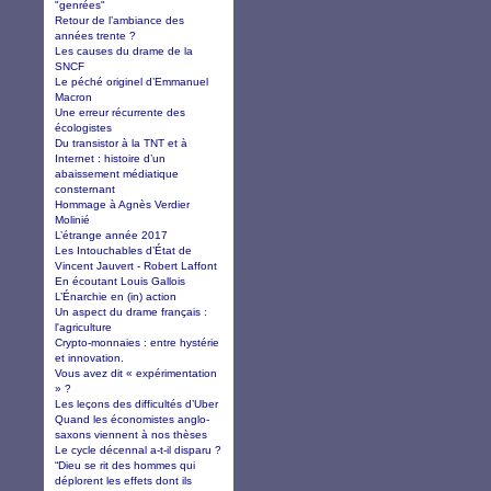
"genrées"
Retour de l’ambiance des
années trente ?
Les causes du drame de la
SNCF
Le péché originel d’Emmanuel
Macron
Une erreur récurrente des
écologistes
Du transistor à la TNT et à
Internet : histoire d’un
abaissement médiatique
consternant
Hommage à Agnès Verdier
Molinié
L’étrange année 2017
Les Intouchables d’État de
Vincent Jauvert - Robert Laffont
En écoutant Louis Gallois
L’Énarchie en (in) action
Un aspect du drame français :
l'agriculture
Crypto-monnaies : entre hystérie
et innovation.
Vous avez dit « expérimentation
» ?
Les leçons des difficultés d’Uber
Quand les économistes anglo-
saxons viennent à nos thèses
Le cycle décennal a-t-il disparu ?
“Dieu se rit des hommes qui
déplorent les effets dont ils