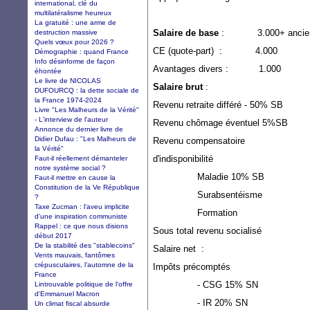
international, clé du
multilatéralisme heureux
La gratuité : une arme de
Salaire de base
: 3.000+ anciennes
destruction massive
Quels vœux pour 2026 ?
CE (quote-part) : 4.000
Démographie : quand France
Info désinforme de façon
Avantages divers : 1.000
éhontée
Le livre de NICOLAS
Salaire brut
: 1
DUFOURCQ : la dette sociale de
la France 1974-2024
Revenu retraite différé -
Livre "Les Malheurs de la Vérité"
- L'interview de l'auteur
Revenu chômage éventu
Annonce du dernier livre de
Didier Dufau : "Les Malheurs de
Revenu compensatoire
la Vérité"
d'indisponibilité
Faut-il réellement démanteler
notre système social ?
Maladie 10% S
Faut-il mettre en cause la
Constitution de la Ve République
Surabsentéi
?
Taxe Zucman : l'aveu implicite
Formatio
d'une inspiration communiste
Rappel : ce que nous disions
Sous total revenu soc
début 2017
De la stabilité des "stablecoins"
Salaire n
Vents mauvais, fantômes
crépusculaires, l’automne de la
Impôts précomptés
France
- CSG 15% SN 5
Lintrouvable politique de l'offre
d'Emmanuel Macron
- IR 20% SN 6
Un climat fiscal absurde