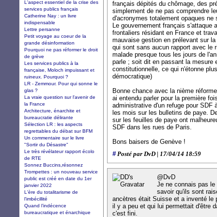
L'aspect essentiel de la crise des
français dépités du chômage, des pr
services publics français
simplement de ne pas comprendre leur
Catherine Nay : un livre
d'acronymes totalement opaques ne s
indispensable
Le gouvernement français s'attaque 
Lettre persanne
frontaliers résidant en France et tra
Petit voyage au coeur de la
mauvaise gestion en prélevant sur la
grande désinformation
qui sont sans aucun rapport avec le ri
Pourquoi ne pas réformer le droit
malade presque tous les jours de l'an
de grève
parle ; soit dit en passant la mesure 
Les services publics à la
constitutionnelle, ce qui n'étonne p
française, Moloch impuissant et
démocratique)
ruineux. Pourquoi ?
LR - Zemmour. Pour qui sonne le
Bonne chance avec la nième réforme d
glas ?
La vraie question sur l'avenir de
ai entendu parler pour la première fo
la France
administrative d'un refuge pour SDF à
Architecture, énarchite et
les mois sur les bulletins de paye. D
bureaucratie délirante
sur les feuilles de paye ont malheu
Sélection LR : les aspects
SDF dans les rues de Paris.
regrettables du débat sur BFM
Un commentaire sur le livre
Bons baisers de Genève !
"Sortir du Désastre"
Le très révélateur rapport écolo
#
Posté par DvD | 17/04/14 18:59
de RTE
Sonnez Buccins,résonnez
Trompettes : un nouveau service
@DvD
public est créé en date du 1er
Je ne connais pas le
janvier 2022
savoir qu'ils sont ra
L'ère du totalitarisme de
ancètres était Suisse et a inventé le
l'imbécillité
il y a peu et qui lui permettait d'être
Quand l’indécence
bureaucratique et énarchique
c'est fini.