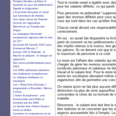
Pompes fiscales cachées et
Tout le monde serait à égalité avec des
fausseté du taux de prélèvement
pour les salaires différés, ce qui paraît
Dignité et indignation
L'économie française en proie
Plus personne ne prétendrait "supprime
aux harceleurs de médias
quez des revenus différés pour ceux qui
Une vision vécue de l’histoire
ceux qui sont dans les cas qu'elles fin
récente de l’agriculture
Bienvenue au Paradis des
Chacun serait devant ses responsabilité
Anges
correctement.
La campagne électorale
européenne signera-t-elle la mort
Ah oui : on aurait fait disparaître la fi
de LR ?
partir du moment où les prélèvements 
Qu’aurait été l’année 2023 sans
des impôts retenus à la source, leur ge
Emmanuel Macron ?
les patrons. Ils ne doivent voir que le 
Europe 100 % fédérale : E.
le maximum de personne à ce coût.
Macron la prépare ; le danger se
rapproche
Le reste est l'affaire des salariés qui 
Des voeux problématiques pour
chargés de gérer les revenus assurantie
2024
syndicats patronaux et salariaux ne doiv
Les ONG maîtresses absolues
travail et le salaire brut. Pour le reste 
des institutions européennes :
terme les sociétaires devraient même avo
un colloque révélateur et
organismes afin de permettre une concu
inquiétant
Les « États-Unis d’Europe »
On notera qu'on ne fait plus aucune dif
programmés à Bruxelles. Silence
distinction n'a plus de sens aujourd'h
à Paris.
concernées le choix de sa formule de re
L'Union Européenne : une
maladie.
bureaucratie sans limite et
dominée par les ONG
Résumons : le salaire brut doit être le s
Le dernier livre d’Henri Guaino :
être réalistes et ne concerner que les 
forces et limites
aspects assurantiels liés à l'emploi. La
Comment on empoisonne la vie