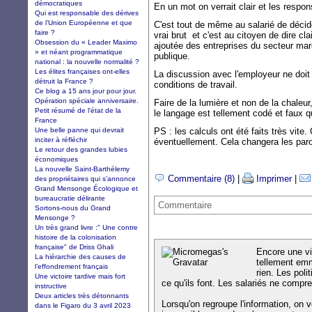
démocratiques
En un mot on verrait clair et les respon
Qui est responsable des dérives
de l’Union Européenne et que
C'est tout de même au salarié de décide
faire ?
vrai brut et c'est au citoyen de dire cla
Obsession du « Leader Maximo
ajoutée des entreprises du secteur ma
» et néant programmatique
publique.
national : la nouvelle normalité ?
Les élites françaises ont-elles
La discussion avec l'employeur ne doit p
détruit la France ?
conditions de travail.
Ce blog a 15 ans jour pour jour.
Opération spéciale anniversaire.
Faire de la lumière et non de la chaleu
Petit résumé de l'état de la
le langage est tellement codé et faux q
France
Une belle panne qui devrait
PS : les calculs ont été faits très vite
inciter à réfléchir
éventuellement. Cela changera les paro
Le retour des grandes lubies
économiques
La nouvelle Saint-Barthélemy
Commentaire (8)
|
Imprimer
|
des propriétaires qui s’annonce
Grand Mensonge Écologique et
bureaucratie délirante
Commentaire
Sortons-nous du Grand
Mensonge ?
Un très grand livre :" Une contre
histoire de la colonisation
française" de Driss Ghali
Encore une vis
La hiérarchie des causes de
tellement em
l’effondrement français
rien. Les pol
Une victoire tardive mais fort
ce qu'ils font. Les salariés ne compre
instructive
Deux articles très détonnants
Lorsqu'on regroupe l'information, on v
dans le Figaro du 3 avril 2023