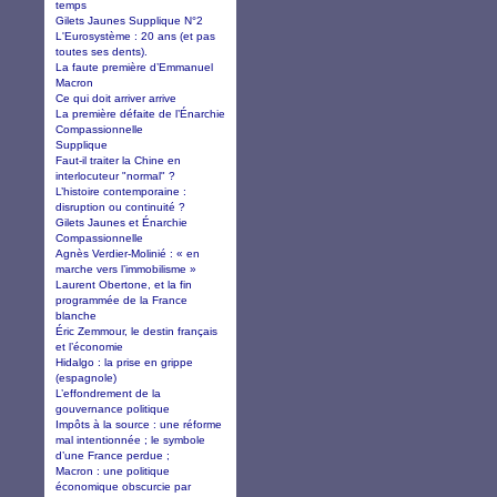
temps
Gilets Jaunes Supplique N°2
L'Eurosystème : 20 ans (et pas
toutes ses dents).
La faute première d’Emmanuel
Macron
Ce qui doit arriver arrive
La première défaite de l’Énarchie
Compassionnelle
Supplique
Faut-il traiter la Chine en
interlocuteur "normal" ?
L’histoire contemporaine :
disruption ou continuité ?
Gilets Jaunes et Énarchie
Compassionnelle
Agnès Verdier-Molinié : « en
marche vers l’immobilisme »
Laurent Obertone, et la fin
programmée de la France
blanche
Éric Zemmour, le destin français
et l’économie
Hidalgo : la prise en grippe
(espagnole)
L’effondrement de la
gouvernance politique
Impôts à la source : une réforme
mal intentionnée ; le symbole
d’une France perdue ;
Macron : une politique
économique obscurcie par