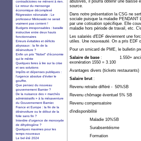
abusives, il pourra obtenir une baisse 
contradictoires ne mènent à rien.
source.
Le retour du mensonge
économique décomplexé
Dans notre présentation la CSG ne sert 
Régression néonatale : Le
sociale puisque la maladie PENDANT
professeur Minkowski ne serait
par une cotisation spécifique. Elle couv
vraiment pas content !
maladie hors période de travail, etc. C'
Budgets irresponsables : bataille
instructive entre deux hauts
Les salariés d'EDF deviennent une forc
fonctionnaires
utiles. Une nouveauté. On a pris EDF on
Erreurs évitables et déficits
abyssaux : la fin de la
Pour un smicard de PME, le bulletin pre
désinvolture ?
Enfin un prix "Nobel" d'économie
Salaire de base
: 1.550+ ancienne
qui le mérite
exonération 1550 = 3.100
Quelques livres à lire sur la crise
et ses solutions
Avantages divers (tickets rest
Impôts et dépenses publiques :
l'urgence absolue d'éviter le
Salaire brut
: 
gouffre.
Que pensez du nouveau
Revenu retraite différé 
gouvernement Barnier ?
De la nuisance des « marchés
Revenu chômage éventu
administratifs » à la mésaventure
Revenu compensatoire
du Gouvernement Barnier.
France et Europe : la fin de la
d'indisponibilité
désinvolture ou le début de la
folie sans fin ?
Maladie 10%
Interdire d'urgence de monoxyde
de dihydrogène ?
Surabsentéi
Quelques maximes pour les
temps nouveaux
Formatio
Le bel été 2024