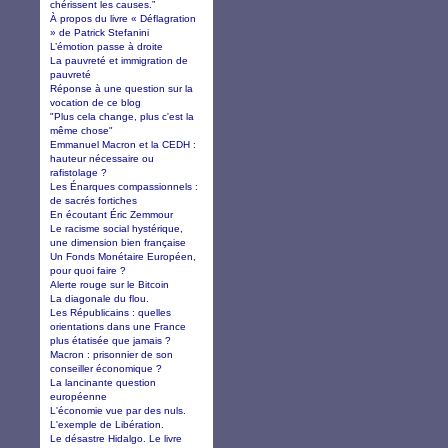
chérissent les causes.”
À propos du livre « Déflagration
» de Patrick Stefanini
L’émotion passe à droite
La pauvreté et immigration de
pauvreté
Réponse à une question sur la
vocation de ce blog
"Plus cela change, plus c'est la
même chose"
Emmanuel Macron et la CEDH :
hauteur nécessaire ou
rafistolage ?
Les Énarques compassionnels :
de sacrés fortiches
En écoutant Éric Zemmour
Le racisme social hystérique,
une dimension bien française
Un Fonds Monétaire Européen,
pour quoi faire ?
Alerte rouge sur le Bitcoin
La diagonale du flou.
Les Républicains : quelles
orientations dans une France
plus étatisée que jamais ?
Macron : prisonnier de son
conseiller économique ?
La lancinante question
européenne
L'économie vue par des nuls.
L'exemple de Libération.
Le désastre Hidalgo. Le livre