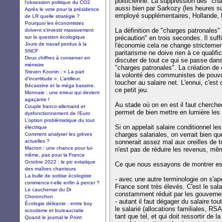
politicienne. La suppression des "ch
l'obsession politique du CO2
aussi bien par Sarkozy (les heures s
Après le vote pour la présidence
employé supplémentaires, Hollande, l
de LR quelle stratégie ?
Pourquoi les économistes
La définition de "charges patronales" 
doivent s'investir massivement
sur la question écologique
précaution" en trois secondes. Il suff
Jours de travail perdus à la
l'économie cela ne change strictemen
SNCF
paritarisme ne doive rien à ce qualifi
Deux chiffres à conserver en
discuter de tout ce qui se passe dans
mémoire
"charges patronales". La création de c
Steven Koonin : « La part
la volonté des communistes de pouvoi
d’incertitude ». L’artilleur.
toucher au salaire net. L'ennui, c'est 
Bécassine et la méga bassine.
ce petit jeu.
Monnaie : une erreur qui devient
agaçante !
Au stade où on en est il faut chercher 
Couple franco-allemand et
permet de bien mettre en lumière les
dysfonctionnement de l’Euro
L’option problématique du tout
Si on appelait salaire conditionnel l
électrique
charges salariales, on verrait bien qu
Comment analyser les grèves
actuelles ?
sonnerait assez mal aux oreilles de 
Macron : une chance pour lui-
n'est pas de réduire les revenus, mêm
même, pas pour la France
Octobre 2022 : le pic extatique
Ce que nous essayons de montrer est
des maîtres chanteurs
La bulle de sottise écologiste
- avec une autre terminologie on s'ap
commence-t-elle enfin à percer ?
France sont très élevés. C'est le salai
Le cauchemar du Dr
constamment réduit par les gouvern
Choronchon
- autant il faut dégager du salaire t
Écologie délirante : entre boy
le salarié (allocations familiales, RS
scoutisme et bureaucratie
tant que tel, et qui doit ressortir de l
Quand le journal le Point