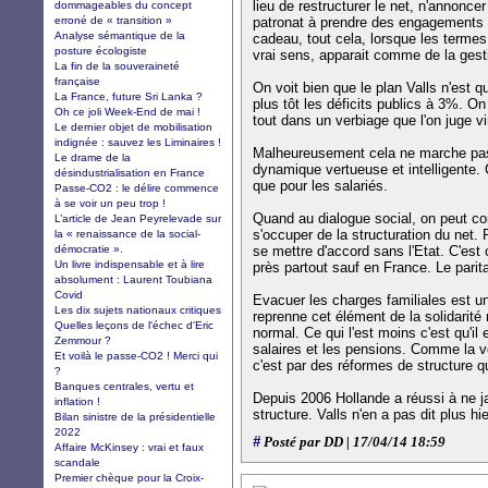
lieu de restructurer le net, n'annonce
dommageables du concept
erroné de « transition »
patronat à prendre des engagements
Analyse sémantique de la
cadeau, tout cela, lorsque les term
posture écologiste
vrai sens, apparait comme de la gesti
La fin de la souveraineté
française
On voit bien que le plan Valls n'est 
La France, future Sri Lanka ?
plus tôt les déficits publics à 3%. On 
Oh ce joli Week-End de mai !
tout dans un verbiage que l'on juge vir
Le dernier objet de mobilisation
indignée : sauvez les Liminaires !
Malheureusement cela ne marche pas
Le drame de la
dynamique vertueuse et intelligente. C
désindustrialisation en France
que pour les salariés.
Passe-CO2 : le délire commence
à se voir un peu trop !
Quand au dialogue social, on peut con
L’article de Jean Peyrelevade sur
s'occuper de la structuration du net. 
la « renaissance de la social-
démocratie ».
se mettre d'accord sans l'Etat. C'es
Un livre indispensable et à lire
près partout sauf en France. Le parita
absolument : Laurent Toubiana
Covid
Evacuer les charges familiales est u
Les dix sujets nationaux critiques
reprenne cet élément de la solidarité
Quelles leçons de l'échec d'Eric
normal. Ce qui l'est moins c'est qu'il
Zemmour ?
salaires et les pensions. Comme la vo
Et voilà le passe-CO2 ! Merci qui
c'est par des réformes de structure qu'
?
Banques centrales, vertu et
Depuis 2006 Hollande a réussi à ne j
inflation !
structure. Valls n'en a pas dit plus hie
Bilan sinistre de la présidentielle
2022
#
Posté par DD | 17/04/14 18:59
Affaire McKinsey : vrai et faux
scandale
Premier chèque pour la Croix-