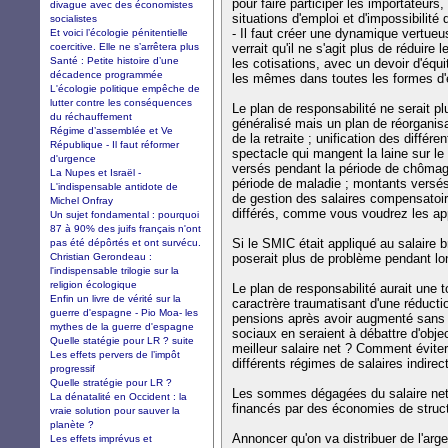
pour faire participer les importateurs,
divague avec des économistes
situations d'emploi et d'impossibilité d
socialistes
- Il faut créer une dynamique vertue
Et voici l’écologie pénitentielle
coercitive. Elle ne s’arrêtera plus
verrait qu'il ne s'agit plus de réduire
Santé : Petite histoire d’une
les cotisations, avec un devoir d'équi
décadence programmée
les mêmes dans toutes les formes d'
L'écologie politique empêche de
lutter contre les conséquences
Le plan de responsabilité ne serait pl
du réchauffement
généralisé mais un plan de réorganisa
Régime d’assemblée et Ve
de la retraite ; unification des différ
République - Il faut réformer
spectacle qui mangent la laine sur le
d'urgence
versés pendant la période de chômag
La Nupes et Israël -
période de maladie ; montants versés 
L'indispensable antidote de
de gestion des salaires compensatoir
Michel Onfray
différés, comme vous voudrez les app
Un sujet fondamental : pourquoi
87 à 90% des juifs français n'ont
Si le SMIC était appliqué au salaire b
pas été dépôrtés et ont survécu.
Christian Gerondeau :
poserait plus de problème pendant lon
l'indispensable trilogie sur la
religion écologique
Le plan de responsabilité aurait une to
Enfin un livre de vérité sur la
caractrère traumatisant d'une réducti
guerre d'espagne - Pio Moa- les
pensions après avoir augmenté sans f
mythes de la guerre d'espagne
sociaux en seraient à débattre d'obje
Quelle statégie pour LR ? suite
meilleur salaire net ? Comment éviter 
Les effets pervers de l’impôt
différents régimes de salaires indirec
progressif
Quelle stratégie pour LR ?
Les sommes dégagées du salaire net e
La dénatalité en Occident : la
financés par des économies de struct
vraie solution pour sauver la
planète ?
Annoncer qu'on va distribuer de l'arge
Les effets imprévus et