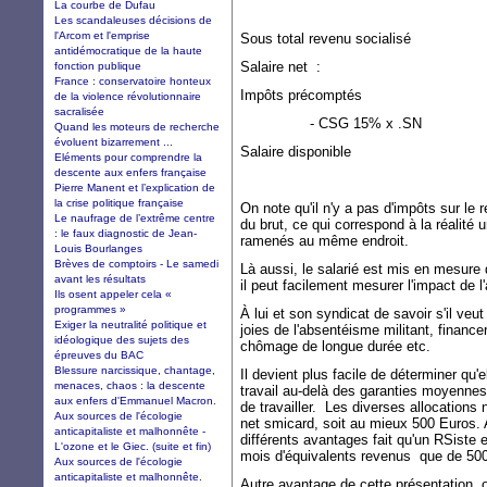
La courbe de Dufau
Les scandaleuses décisions de
l'Arcom et l'emprise
Sous total revenu soc
antidémocratique de la haute
Salaire n
fonction publique
France : conservatoire honteux
Impôts précomptés
de la violence révolutionnaire
sacralisée
- CSG 15% x 
Quand les moteurs de recherche
évoluent bizarrement ...
Salaire d
Eléments pour comprendre la
descente aux enfers française
Pierre Manent et l’explication de
la crise politique française
On note qu'il n'y a pas d'impôts sur le
Le naufrage de l’extrême centre
du brut, ce qui correspond à la réalité
: le faux diagnostic de Jean-
ramenés au même endroit.
Louis Bourlanges
Brèves de comptoirs - Le samedi
Là aussi, le salarié est mis en mesure 
avant les résultats
il peut facilement mesurer l'impact de l'
Ils osent appeler cela «
programmes »
À lui et son syndicat de savoir s'il veut
Exiger la neutralité politique et
joies de l'absentéisme militant, finance
idéologique des sujets des
chômage de longue durée etc.
épreuves du BAC
Blessure narcissique, chantage,
Il devient plus facile de déterminer qu'
menaces, chaos : la descente
travail au-delà des garanties moyennes
aux enfers d'Emmanuel Macron.
de travailler. Les diverses allocations
Aux sources de l'écologie
net smicard, soit au mieux 500 Euros. 
anticapitaliste et malhonnête -
différents avantages fait qu'un RSiste 
L'ozone et le Giec. (suite et fin)
mois d'équivalents revenus que de 50
Aux sources de l'écologie
anticapitaliste et malhonnête.
Autre avantage de cette présentation,