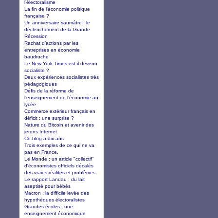
l’électoralisme
La fin de l'économie politique
française ?
Un anniversaire saumâtre : le
déclenchement de la Grande
Récession
Rachat d’actions par les
entreprises en économie
baudruche
Le New York Times est-il devenu
socialiste ?
Deux expériences socialistes très
pédagogiques
Défis de la réforme de
l’enseignement de l’économie au
lycée
Commerce extérieur français en
déficit : une surprise ?
Nature du Bitcoin et avenir des
jetons Internet
Ce blog a dix ans
Trois exemples de ce qui ne va
pas en France.
Le Monde : un article "collectif"
d'économistes officiels décalés
des vraies réalités et problèmes
Le rapport Landau : du lait
aseptisé pour bébés
Macron : la difficile levée des
hypothèques électoralistes
Grandes écoles : une
enseignement économique