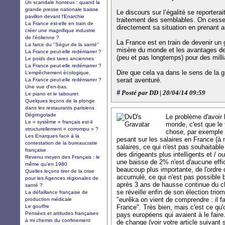
Un scandale honteux : quand la
grande presse nationale baisse
Le discours sur l’égalité se reporterai
pavillon devant l'Enarchie
traitement des semblables. On cessera
La France est-elle en train de
directement sa situation en prenant a
créer une magnifique industrie
de l'éolienne ?
La France est en train de devenir un
La farce du "Ségur de la santé"
misère du monde et les avantages des 
La France peut-elle redémarrer ?
(peu et pas longtemps) pour des milli
Le poids des tares anciennes
La France peut-elle redémarrer ?
Dire que cela va dans le sens de la 
L’empêchement écologique.
serait aventuré.
La France peut-elle redémarrer ?
Une vue d'en-bas.
#
Posté par DD | 20/04/14 09:59
Le piano et le tabouret
Quelques leçons de la plonge
dans les restaurants parisiens
Dégringolade
Le problème d'avoir l
Le « système » français est-il
monde, c'est que le
structurellement « corrompu » ?
chose, par exemple 
Les Enarques face à la
pesant sur les salaires en France (à
contestation de la bureaucratie
salaires, ce qui n'est pas souhaitable
française
des dirigeants plus intelligents et / o
Revenu moyen des Français : le
une baisse de 2% n'est d'aucune effica
même qu'en 1980
beaucoup plus importante, de l'ordre 
Quelles leçons tirer de la crise
accumulé, ce qui n'est pas possible 
pour les Agences régionales de
après 3 ans de hausse continue du c
santé ?
se réveille enfin de son élection trio
La défaillance française de
"eurêka on vient de comprendre : il f
production médicale
Le gouffre
France". Très bien, mais c'est ce qu'
Pensées et attitudes françaises
pays européens qui avaient à le faire.
à mi chemin du confinement
de change (voir votre article suivant 