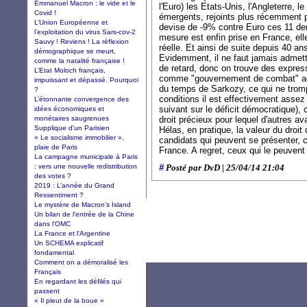
Emmanuel Macron : le vide et le
l'Euro) les Etats-Unis, l'Angleterre, l
Covid !
émergents, rejoints plus récemment p
L’Union Européenne et
devise de -9% contre Euro ces 11 der
l’exploitation du virus Sars-cov-2
mesure est enfin prise en France, ell
Sauvy ! Reviens ! La réflexion
réelle. Et ainsi de suite depuis 40 ans
démographique se meurt,
Evidemment, il ne faut jamais admett
comme la natalité française !
de retard, donc on trouve des expre
L’Etat Moloch français,
comme "gouvernement de combat" actu
impuissant et dépassé. Pourquoi
du temps de Sarkozy, ce qui ne tro
?
conditions il est effectivement assez i
L’étonnante convergence des
suivant sur le déficit démocratique), c
idées économiques et
monétaires saugrenues
droit précieux pour lequel d'autres a
Supplique d'un Parisien
Hélas, en pratique, la valeur du droit
« Le socialisme immobilier »,
candidats qui peuvent se présenter, c'
plaie de Paris
France. A regret, ceux qui le peuvent 
La campagne municipale à Paris
: vers une nouvelle redistribution
#
Posté par DvD | 25/04/14 21:04
des votes ?
2019 : L’année du Grand
Ressentiment ?
Le mystère de Macron’s Island
Un bilan de l'entrée de la Chine
dans l'OMC
La France et l'Argentine
Un SCHEMA explicatif
fondamental
Comment on a démoralisé les
Français
En regardant les défilés qui
passent
« Il pleut de la boue »