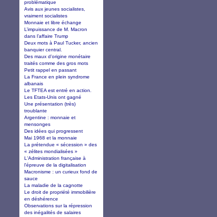
problématique
Avis aux jeunes socialistes,
vraiment socialistes
Monnaie et libre échange
L’impuissance de M. Macron
dans l’affaire Trump
Deux mots à Paul Tucker, ancien
banquier central.
Des maux d’origine monétaire
traités comme des gros mots
Petit rappel en passant
La France en plein syndrome
albanais
Le TFTEA est entré en action.
Les Etats-Unis ont gagné
Une présentation (très)
troublante
Argentine : monnaie et
mensonges
Des idées qui progressent
Mai 1968 et la monnaie
La prétendue « sécession » des
« zélites mondialisées »
L'Administration française à
l'épreuve de la digitalisation
Macronisme : un curieux fond de
sauce
La maladie de la cagnotte
Le droit de propriété immobilière
en déshérence
Observations sur la répression
des inégalités de salaires