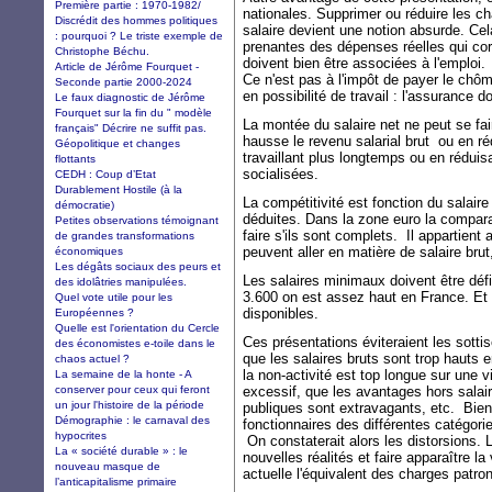
Première partie : 1970-1982/
nationales. Supprimer ou réduire les ch
Discrédit des hommes politiques
salaire devient une notion absurde. Cel
: pourquoi ? Le triste exemple de
prenantes des dépenses réelles qui cor
Christophe Béchu.
doivent bien être associées à l'emploi
Article de Jérôme Fourquet -
Ce n'est pas à l'impôt de payer le chôm
Seconde partie 2000-2024
en possibilité de travail : l'assurance d
Le faux diagnostic de Jérôme
Fourquet sur la fin du " modèle
La montée du salaire net ne peut se fai
français" Décrire ne suffit pas.
hausse le revenu salarial brut ou en r
Géopolitique et changes
travaillant plus longtemps ou en réduis
flottants
socialisées.
CEDH : Coup d’Etat
Durablement Hostile (à la
La compétitivité est fonction du salair
démocratie)
déduites. Dans la zone euro la comparai
Petites observations témoignant
faire s'ils sont complets. Il appartient
de grandes transformations
peuvent aller en matière de salaire brut,
économiques
Les dégâts sociaux des peurs et
Les salaires minimaux doivent être déf
des idolâtries manipulées.
3.600 on est assez haut en France. Et 
Quel vote utile pour les
disponibles.
Européennes ?
Quelle est l'orientation du Cercle
Ces présentations éviteraient les sotti
des économistes e-toile dans le
que les salaires bruts sont trop hauts 
chaos actuel ?
la non-activité est top longue sur une 
La semaine de la honte - A
conserver pour ceux qui feront
excessif, que les avantages hors salai
un jour l'histoire de la période
publiques sont extravagants, etc. Bien 
Démographie : le carnaval des
fonctionnaires des différentes catégor
hypocrites
On constaterait alors les distorsions. L
La « société durable » : le
nouvelles réalités et faire apparaître la
nouveau masque de
actuelle l'équivalent des charges patron
l’anticapitalisme primaire