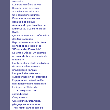
sommaire
Les trois manières de voir
l’Europe, dont deux sont
actuellement caduques
Une campagne pour les
Européennes totalement
décalée des enjeux
Annonce du prochain livre de
Didier Dufau : La monnaie du
Diable
Quelques leçons du phénomène
des Gilets Jaunes
Psychodrame autour de Jean
Monnet et des "pères" de
"l'Europe des Etats-Unis"
Le Grand Débat : Un exemple
au cœur de la « démocratie de
l’informe ».
L'affligeant spectacle médiatique
de certains économistes
universitaires français
Les prochaines élections
européennes en dix questions
L’opportune confession d’un
haut fonctionnaire macroniste
La leçon de Thiberville
2018 : l’explosion des
contradictions !
Craquements
Gilets jaunes, urbanistes,
géographes et sornettes
Trois Vœux dans l’esprit du