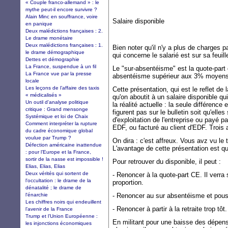
« Couple franco-allemand » : le
mythe peut-il encore survivre ?
Alain Minc en souffrance, voire
Salaire disp
en panique
Deux malédictions françaises : 2.
Le drame monétaire
Deux malédictions françaises : 1.
Bien noter qu'il n'y a plus de charges p
le drame démographique
qui concerne le salarié est sur sa feuill
Dettes et démographie
La France, suspendue à un fil
Le "sur-absentéisme" est la quote-part d
La France vue par la presse
absentéisme supérieur aux 3% moyen
locale
Les leçons de l’affaire des taxis
Cette présentation, qui est le reflet de
« médicalisés »
qu'on aboutit à un salaire disponible q
Un outil d'analyse politique
la réalité actuelle : la seule différen
critique : Grand mensonge
figurent pas sur le bulletin soit qu'ell
Systémique et loi de Chaix
d'exploitation de l'entreprise ou payé p
Comment interpréter la rupture
EDF, ou facturé au client d'EDF. Trois
du cadre économique global
voulue par Trump ?
On dira : c'est affreux. Vous avz vu le 
Défection américaine inattendue
L'avantage de cette présentation est qu
: pour l’Europe et la France,
sortir de la nasse est impossible !
Pour retrouver du disponible, il peut :
Elias, Elias, Elias
Deux vérités qui sortent de
- Renoncer à la quote-part CE. Il verra
l'occultation : le drame de la
proportion.
dénatalité ; le drame de
l'énarchie
- Renoncer au sur absentéisme et pous
Les chiffres noirs qui endeuillent
- Renoncer à partir à la retraite trop tôt.
l’avenir de la France
Trump et l’Union Européenne :
En militant pour une baisse des dépens
les injonctions économiques