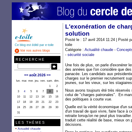
L'exonération de char
solution
Posté le : 17 avril 2014 11:24 | Posté 
toile
Ce blog est édité par e-toile
Catégorie :
Actualité chaude
-
Concept
Voir nos autres blogs
-
sécurité sociale
RECHERCHE
Une fois de plus, on parle d'exonérer le
des années que l'on considère que des
panacée. Les candidats aux présidentie
<<
août 2026
>>
charges sur le premier recrutement sup
lun.
mar.
mer.
jeu.
ven.
sam.
dim.
jeunes, sur les vieux, sur les stagiaire
1
2
Nous avons toujours été très réservés
3
4
5
6
7
8
9
celui de "charges patronales". En man
10
11
12
13
14
15
16
des politiques à courte vue.
17
18
19
20
21
22
23
Quelle est la vérité économique d'un sa
24
25
26
27
28
29
30
d'un travail de quoi vivre, faire face à c
31
retraite lorsqu'on ne peut plus travailler
traduit cette réalité de base, mieux on 
LES THÈMES
décisions.
Actualité chaude