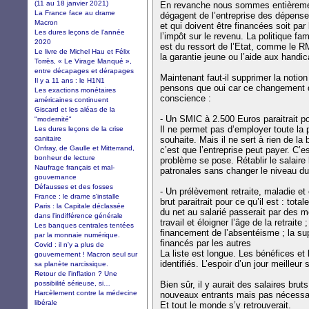
(11 au 18 janvier 2021)
En revanche nous sommes entièreme
La France face au drame
dégagent de l’entreprise des dépenses 
Macron
et qui doivent être financées soit par
Les dures leçons de l’année
l’impôt sur le revenu. La politique f
2020
est du ressort de l’Etat, comme le R
Le livre de Michel Hau et Félix
la garantie jeune ou l’aide aux handi
Torrès, « Le Virage Manqué »,
entre décapages et dérapages
Maintenant faut-il supprimer la notio
Il y a 11 ans : le H1N1
pensons que oui car ce changement d
Les exactions monétaires
conscience :
américaines continuent
Giscard et les aléas de la
- Un SMIC à 2.500 Euros paraitrait po
"modernité"
Il ne permet pas d’employer toute la p
Les dures leçons de la crise
sanitaire
souhaite. Mais il ne sert à rien de la b
Onfray, de Gaulle et Mitterrand,
c’est que l’entreprise peut payer. C’
bonheur de lecture
problème se pose. Rétablir le salaire 
Naufrage français et mal-
patronales sans changer le niveau du
gouvernance
Défausses et des fosses
- Un prélèvement retraite, maladie e
France : le drame s'installe
brut paraitrait pour ce qu’il est : tota
Paris : la Capitale déclassée
du net au salarié passerait par des m
dans l'indifférence générale
travail et éloigner l’âge de la retraite 
Les banques centrales tentées
financement de l’absentéisme ; la su
par la monnaie numérique.
financés par les autres
Covid : il n'y a plus de
La liste est longue. Les bénéfices et 
gouvernement ! Macron seul sur
identifiés. L’espoir d’un jour meilleur 
sa planète narcissique.
Retour de l’inflation ? Une
possibilité sérieuse, si…
Bien sûr, il y aurait des salaires brut
Harcèlement contre la médecine
nouveaux entrants mais pas nécessai
libérale
Et tout le monde s’y retrouverait.