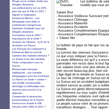
Les bulletins de sal
Rouge sur le compte d'aide aux
réfugiés Ukrainiens
modèle que vous pr
Les prélèvements ont cru 20%
plus vite que le PIB en 2021 !
Salaire Brut
Dignité et indignation
- Assurance Vieillesse Survivant (retr
Emmanuel Macron : une
- Assurance Chômage
démagogie sans limite et
- Assurance Maternité
extrêmement dangereuse
- Assurance Accidents
Opération Solidarité avec les
- Assurance Complémentaire Epargne 
réfugiés ukrainiens
- Assurance Complémentaire Risque
Connaissez vous le ZAN ?
= Salaire Net
Impuissance de la vérité ?
Invasion de l’Ukraine : la fin de la
Le bulletin de paye ne fait que ces q
récréation en France.
limpide.
Les Français qui s'opposent à
La somme des retenues d'assurance e
Emmanuel Macron sont-ils
vraiment des malades mentaux ?
ce que vous indiquez pour la France.
La Suisse et la crise sanitaire.
La seule différence est qu'il y a enc
Petite comparaison avec la
patronales non inclus dans le brut fig
France.
Les salaires bruts sont plus élevés e
Bureaucratie française
nets encore beaucoup plus, bien sûr.
malfaisante : une exemple
L'âge légal de la retraite en Suisse e
pédagogique pour les incrédules
Le taux de chômage en Suisse est d
La France en mode « avatar ».
La Suisse est en excédent budgétaire
Une facilité condamnable :
rendent service au public (on a oublié,
décharger et défiscaliser des
La Suisse est gérée démocratiquemen
revenus sans toucher à la
régulièrement sur tous sujets d'intérêt
dépense.
ces fréquentes votations sont radica
Comprendre la destruction
quelle élection française verrouillée p
bureaucratique de la France
Le peuple suisse vient de se prononc
Avons-nous doublé le PIB
français entre 1980 et 2021 ?
travailleurs étrangers ... Tout rapport