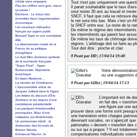
s’étale sans vergogne
Tout n'est pas uniquement une questio
Plus les chiffres sont gros, mieux
Il parait souhaitable que le taux d'ass
ça passe !
veut rester 30 ans au travail et trent
Elections : Le retour des
SNCF, il faut que cela se retrouve d
énormités dans l’argumentation
le net sera très bas. Mais c'est un A
économique
la SNCF entre eux. Le reste de la nat
Les nouveaux eldorados
De même le régime des intermittents d
français sur argent public
les intermittents qui paient leur assu
Bernard Tapie et une exemplaire
De même les taux de chômage doivent
élite
régions. L'arbitrage doit se faire au
La dépossession totale de la
Tout doit être : proche et clair.
France de sa politique
énergétique
#
Posté par DD | 17/04/14 19:48
Le duel Minc-Zemmour symbole
de la tourmente française
"Super Pinel" , Hyper
Bureaucratie, Népotisme
Votre démonstration
énarchique
ou une suggestion d
En lisant Marianne…
#
Posté par Gillet | 19/04/14 17:13
La montée de l'intolérance
L'épouvantable article de
Jacques Julliard dans le Figaro
Les limites du discours d’Éric
L’important est de d
Zemmour et les risques d’une
on fait des « transfo
candidature présidentielle
une figure par une aut
Les paniques émotionnelles
prouver dans une forme sont presqu’é
provoquées, fléau d’une
une translation entre charges patrona
civilisation sur-désinformée.
devenant sociales, on s’aperçoit qu
Un anniversaire bâclé : la
patronales » devient « transfert des 
destruction des Accords de
ou sur qui à propos ? Il est totaleme
Bretton Woods.
compensatoires individualisés soient p
Emmanuel Macron, la