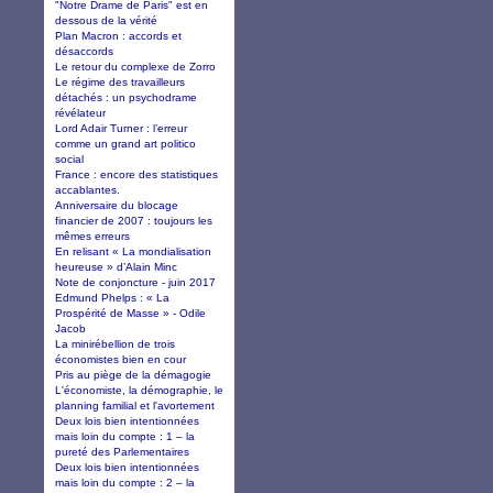
"Notre Drame de Paris" est en
dessous de la vérité
Plan Macron : accords et
désaccords
Le retour du complexe de Zorro
Le régime des travailleurs
détachés : un psychodrame
révélateur
Lord Adair Turner : l’erreur
comme un grand art politico
social
France : encore des statistiques
accablantes.
Anniversaire du blocage
financier de 2007 : toujours les
mêmes erreurs
En relisant « La mondialisation
heureuse » d’Alain Minc
Note de conjoncture - juin 2017
Edmund Phelps : « La
Prospérité de Masse » - Odile
Jacob
La minirébellion de trois
économistes bien en cour
Pris au piège de la démagogie
L'économiste, la démographie, le
planning familial et l'avortement
Deux lois bien intentionnées
mais loin du compte : 1 – la
pureté des Parlementaires
Deux lois bien intentionnées
mais loin du compte : 2 – la