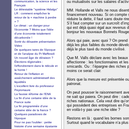
ou mutualisés sur les salaires d’activi
communication, la science et les
Français
Le détestable "système Hidalgo"
MM. Hollande et Valls ne nous disent
LR : comment empêcher le
financement nouveau. Si on compte su
retour de la « machine à perdre
réduire la dette, il faut sans doute rir
» ?
S’il faut compter sur un surcroît d’i
Le climat : un danger pour
qui est déjà quasi égal aux revenus d
l’économie ? Moins que l’idée
bonjour les nouveaux Bonnets Rouge
d’une économie totalement
décarbonée !
Alors qui paie, avec quoi ? On prend l
Sortir du désastre présentation
déjà les plus faibles du monde dévelo
Video
déjà le plus taxé du monde civilisé.
De quelques tares de l’époque
et de l’analyse du Pr Maffesoli
Que M. Valls déclare avec les beau
Un nouvel âge de déraison ?
affectionne : les fonctionnaires et les
Élections régionales :
l’effondrement dans le ridicule et
smicards. Ou : l’épargne des riches 
la honte !
moins ce serait clair.
Retour de l’inflation et
assèchement administratif des
Alors que la mesure est présentée o
liquidités
patronat.
L'excellent livre du professeur
Peyromaure
On peut pousser le raisonnement av
La fausse réforme de l’ENA
ne sait qui paiera. On peut dire : ca
La fin d'une certaine idée de la
riches nationaux. Cela veut dire qu’o
France suite
qui possèdent des entreprises en Fra
La fin programmée d'une
en voilà-t-y pas une riche idée ?
certaine idée de la france ?
Quelques paradoxes de
Restons en là : quand les bornes sont 
l'époque
Surtout quand le vocabulaire n’a plus
Pour ne pas l'oublier : petite
histoire d'une semaine épatante