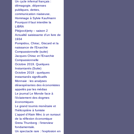
Un cycle infernal français :
démagogie, dépenses
publiques, dettes,
communication niaiseuse,
Hommage à Sylvie Kaufmann
Pourquoi il faut interdire la
LIBRA
Pik(pock)etty – saison 2
Actualité saisissante d'un livre de
1934
Pompidou, Chirac, Giscard et la
naissance de l'Enarchie
Compassionnelle (suite)
Jacques Chirac et l'Enarchie
Compassionnelle
Octobre 2019. Quelques
Instantanés (Suite)
Octobre 2019 : quelques
instantanés significatifs
Monnaie : les analyses
désespérantes des économistes
appelés par les médias
Le journal Le Monde face à
l’éclatement des dogmes
économiques
Le grand tournis monétaire et
l'hélicoptère à fumiste
L’appel d’Alain Minc à un sursaut
de la réflexion économique
Greta Thunberg : l'interview
fondamentale.
Un spectacle rare : l’explosion en