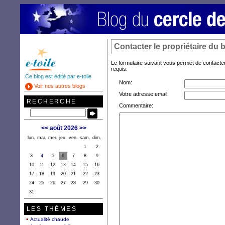
Contacter le propriétaire du 
Le formulaire suivant vous permet de contacter
requis.
Ce blog est édité par e-toile
Nom:
Voir nos autres blogs
Votre adresse email:
RECHERCHE
Commentaire:
<<
août 2026
>>
lun.
mar.
mer.
jeu.
ven.
sam.
dim.
1
2
3
4
5
6
7
8
9
10
11
12
13
14
15
16
17
18
19
20
21
22
23
24
25
26
27
28
29
30
31
LES THÈMES
Actualité chaude