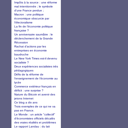
Impôts à la source : une réforme
mal intentionnée ; le symbole
d’une France perdue ;
Macron : une politique
économique obscurcie par
l’électoralisme
La fin de l'économie politique
française ?
Un anniversaire saumâtre : le
déclenchement de la Grande
Récession
Rachat d’actions par les
entreprises en économie
baudruche
Le New York Times est-il devenu
socialiste ?
Deux expériences socialistes très
pédagogiques
Défis de la réforme de
l’enseignement de l’économie au
lycée
Commerce extérieur français en
déficit : une surprise ?
Nature du Bitcoin et avenir des
jetons Internet
Ce blog a dix ans
Trois exemples de ce qui ne va
pas en France.
Le Monde : un article "collectif"
d'économistes officiels décalés
des vraies réalités et problèmes
Le rapport Landau : du lait