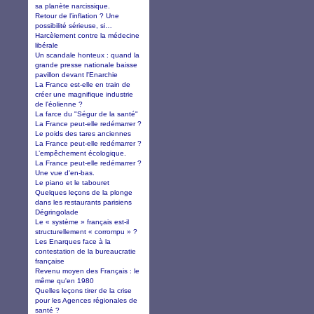
sa planète narcissique.
Retour de l’inflation ? Une
possibilité sérieuse, si…
Harcèlement contre la médecine
libérale
Un scandale honteux : quand la
grande presse nationale baisse
pavillon devant l'Enarchie
La France est-elle en train de
créer une magnifique industrie
de l'éolienne ?
La farce du "Ségur de la santé"
La France peut-elle redémarrer ?
Le poids des tares anciennes
La France peut-elle redémarrer ?
L’empêchement écologique.
La France peut-elle redémarrer ?
Une vue d'en-bas.
Le piano et le tabouret
Quelques leçons de la plonge
dans les restaurants parisiens
Dégringolade
Le « système » français est-il
structurellement « corrompu » ?
Les Enarques face à la
contestation de la bureaucratie
française
Revenu moyen des Français : le
même qu'en 1980
Quelles leçons tirer de la crise
pour les Agences régionales de
santé ?