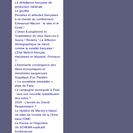
La défaillance française de
production médicale
Le gouffre
Pensées et attitudes françaises
à mi chemin du confinement
Emmanuel Macron : le vide et le
Covid !
L’Union Européenne et
l’exploitation du virus Sars-cov-2
Sauvy ! Reviens ! La réflexion
démographique se meurt,
comme la natalité française !
L’Etat Moloch français,
impuissant et dépassé. Pourquoi
?
L’étonnante convergence des
idées économiques et
monétaires saugrenues
Supplique d'un Parisien
« Le socialisme immobilier »,
plaie de Paris
La campagne municipale à Paris
: vers une nouvelle redistribution
des votes ?
2019 : L’année du Grand
Ressentiment ?
Le mystère de Macron’s Island
Un bilan de l'entrée de la Chine
dans l'OMC
La France et l'Argentine
Un SCHEMA explicatif
fondamental