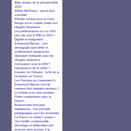
Bilan sinistre de la présidentielle
2022
Affaire McKinsey : vrai et faux
scandale
Premier chèque pour la Croix-
Rouge sur le compte d'aide aux
réfugiés Ukrainiens
Les prélèvements ont cru 20%
plus vite que le PIB en 2021 !
Dignité et indignation
Emmanuel Macron : une
démagogie sans limite et
extrêmement dangereuse
Opération Solidarité avec les
réfugiés ukrainiens
Connaissez vous le ZAN ?
Impuissance de la vérité ?
Invasion de l’Ukraine : la fin de la
récréation en France.
Les Français qui s'opposent à
Emmanuel Macron sont-ils
vraiment des malades mentaux ?
La Suisse et la crise sanitaire.
Petite comparaison avec la
France.
Bureaucratie française
malfaisante : une exemple
pédagogique pour les incrédules
La France en mode « avatar ».
Une facilité condamnable :
décharger et défiscaliser des
revenus sans toucher à la