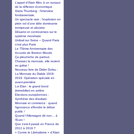
L’appel d’Alain Minc à un sursaut
de la réflexion économique
Greta Thunberg : l'interview
fondamentale.
Un spectacle rare : l’explosion en
plein vol d’une idée dominante
trompeuse et abusive
Désarroi et controverses sur le
système monétaire
Unibail sur Seine – Quand Paris
n’est plus Paris
Le 75ème Anniversaire des
Accords de Bretton Woods
Ça pleurniche de partout.
Chassez la monnaie, elle revient
au galop !
Nouveau livre de Didier Dufau :
La Monnaie du Diable 1919-
2019. Opération spéciale en
avant-première
Loi Elan : le grand bond
(immobilier) en arrière
Elections européennes -
Synthèse des résultats
Monnaie et commerce : quand
l’ignorance effondre le débat
public !
Quand l’Allemagne dit non… à
l’Euro !
Que s'est-il passé en France de
2012 à 2019 ?
« Contre le Libéralisme » d’Alain