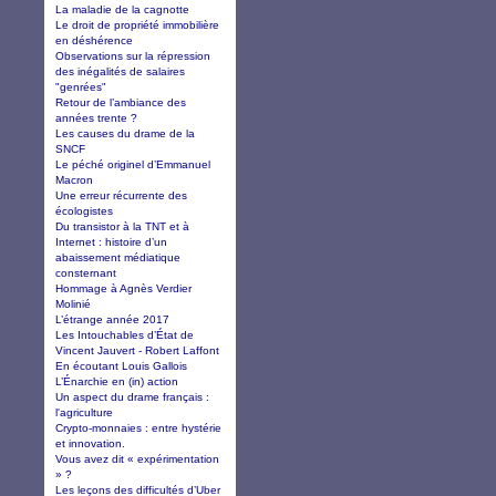
La maladie de la cagnotte
Le droit de propriété immobilière
en déshérence
Observations sur la répression
des inégalités de salaires
"genrées"
Retour de l’ambiance des
années trente ?
Les causes du drame de la
SNCF
Le péché originel d’Emmanuel
Macron
Une erreur récurrente des
écologistes
Du transistor à la TNT et à
Internet : histoire d’un
abaissement médiatique
consternant
Hommage à Agnès Verdier
Molinié
L’étrange année 2017
Les Intouchables d’État de
Vincent Jauvert - Robert Laffont
En écoutant Louis Gallois
L’Énarchie en (in) action
Un aspect du drame français :
l'agriculture
Crypto-monnaies : entre hystérie
et innovation.
Vous avez dit « expérimentation
» ?
Les leçons des difficultés d’Uber