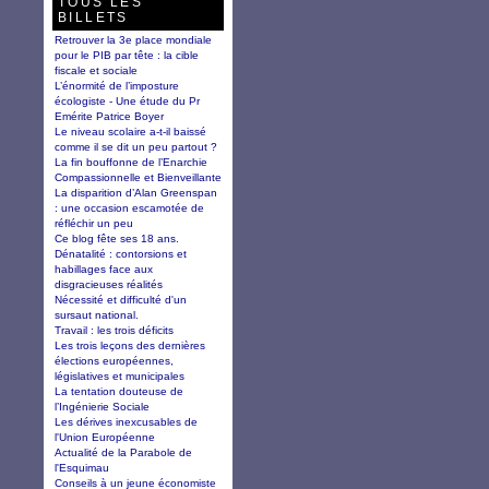
TOUS LES
BILLETS
Retrouver la 3e place mondiale
pour le PIB par tête : la cible
fiscale et sociale
L’énormité de l’imposture
écologiste - Une étude du Pr
Emérite Patrice Boyer
Le niveau scolaire a-t-il baissé
comme il se dit un peu partout ?
La fin bouffonne de l’Enarchie
Compassionnelle et Bienveillante
La disparition d’Alan Greenspan
: une occasion escamotée de
réfléchir un peu
Ce blog fête ses 18 ans.
Dénatalité : contorsions et
habillages face aux
disgracieuses réalités
Nécessité et difficulté d'un
sursaut national.
Travail : les trois déficits
Les trois leçons des dernières
élections européennes,
législatives et municipales
La tentation douteuse de
l’Ingénierie Sociale
Les dérives inexcusables de
l'Union Européenne
Actualité de la Parabole de
l'Esquimau
Conseils à un jeune économiste