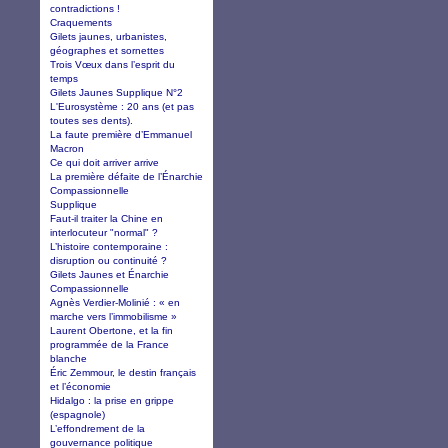
contradictions !
Craquements
Gilets jaunes, urbanistes,
géographes et sornettes
Trois Vœux dans l’esprit du
temps
Gilets Jaunes Supplique N°2
L'Eurosystème : 20 ans (et pas
toutes ses dents).
La faute première d’Emmanuel
Macron
Ce qui doit arriver arrive
La première défaite de l’Énarchie
Compassionnelle
Supplique
Faut-il traiter la Chine en
interlocuteur "normal" ?
L’histoire contemporaine :
disruption ou continuité ?
Gilets Jaunes et Énarchie
Compassionnelle
Agnès Verdier-Molinié : « en
marche vers l’immobilisme »
Laurent Obertone, et la fin
programmée de la France
blanche
Éric Zemmour, le destin français
et l’économie
Hidalgo : la prise en grippe
(espagnole)
L’effondrement de la
gouvernance politique