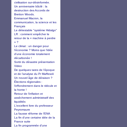
civilisation sur-désinformée.
Un anniversaire bâclé : la
destruction des Accords de
Bretton Woods.
Emmanuel Macron, la
communication, la science et les
Français
Le détestable "système Hidalgo"
LR : comment empêcher le
retour de la « machine à perdre
» ?
Le climat : un danger pour
l’économie ? Moins que l’idée
d’une économie totalement
décarbonée !
Sortir du désastre présentation
Video
De quelques tares de l’époque
et de l’analyse du Pr Maffesoli
Un nouvel âge de déraison ?
Élections régionales :
l’effondrement dans le ridicule et
la honte !
Retour de l’inflation et
assèchement administratif des
liquidités
L'excellent livre du professeur
Peyromaure
La fausse réforme de l’ENA
La fin d'une certaine idée de la
France suite
La fin programmée d'une