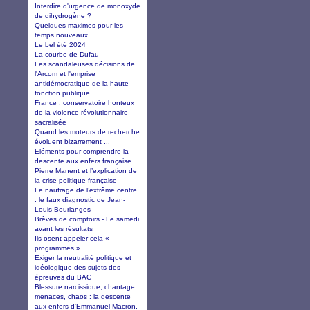
Interdire d'urgence de monoxyde
de dihydrogène ?
Quelques maximes pour les
temps nouveaux
Le bel été 2024
La courbe de Dufau
Les scandaleuses décisions de
l'Arcom et l'emprise
antidémocratique de la haute
fonction publique
France : conservatoire honteux
de la violence révolutionnaire
sacralisée
Quand les moteurs de recherche
évoluent bizarrement ...
Eléments pour comprendre la
descente aux enfers française
Pierre Manent et l’explication de
la crise politique française
Le naufrage de l’extrême centre
: le faux diagnostic de Jean-
Louis Bourlanges
Brèves de comptoirs - Le samedi
avant les résultats
Ils osent appeler cela «
programmes »
Exiger la neutralité politique et
idéologique des sujets des
épreuves du BAC
Blessure narcissique, chantage,
menaces, chaos : la descente
aux enfers d'Emmanuel Macron.