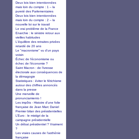
Deux lois bien intentionnées
mais loin du compte : 1 – la
pureté des Parlementaires
Deux lois bien intentionnées
mais loin du compte : 2 – la
nouvelle loi sur le travail
Le vrai problème de la France
Enarchie : le sinistre retour aux
vieilles habitudes
L'équilibre des retraites privées
retardé de 20 ans
Le "macronisme" vu d'un pays
voisin
Échec de l’économisme ou
échec de l’économie ?
Saint Macron : de l’ivresse
électorale aux conséquences de
la démagogie
Statistiques : éviter le fétichisme
autour des chiffres annoncés
dans la presse
Une merveille de
pronunciamiento !
Les impôts - Histoire d'une folie
française de Jean Marc Daniel
Premier bilan des présidentielles
L’Euro : le mistigri de la
campagne présidentielle
Un débat présidentiel ? Vraiment
?
Les vraies causes de l'asthénie
française