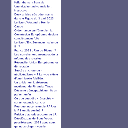
l’effondrement français
Une victoire tardive mais fort
instructive
Deux articles très détonnants
dans le Figaro du 3 avril 2023
Le livre d’Alexandra Henrion
Caude
Ordonnance sur l'énergie : la
Commission Européenne devient
complètement folle
Le livre d’Éric Zemmour : suite ou
fin ?
France 2023 : Rire ou Pleurer ?
Les non-dits fondamentaux de la
réforme des retraites
Réconcilier Union Européenne et
démocratie
Succès et chute du «
néolibéralisme » ? Le type même
d’une histoire falsifiée.
Un article formidablement
révélateur du Financial Times
Désastre démographique : ils en
parlent enfin !
Ce que veut dire « énarchie »
sur un exemple concret
Pourquoi et comment le RPR et
le PS ont-ils sombré ?
Pulsion d'autodestruction au LR
Désolés, pas de Bons Voeux
possibles pour 2023 avec ceux
qui nous dirigent vers le