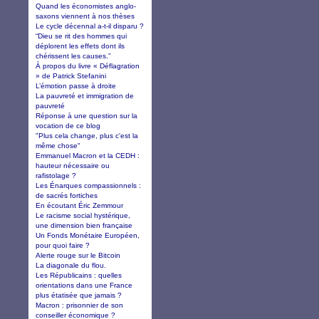
Quand les économistes anglo-
saxons viennent à nos thèses
Le cycle décennal a-t-il disparu ?
“Dieu se rit des hommes qui
déplorent les effets dont ils
chérissent les causes.”
À propos du livre « Déflagration
» de Patrick Stefanini
L’émotion passe à droite
La pauvreté et immigration de
pauvreté
Réponse à une question sur la
vocation de ce blog
"Plus cela change, plus c'est la
même chose"
Emmanuel Macron et la CEDH :
hauteur nécessaire ou
rafistolage ?
Les Énarques compassionnels :
de sacrés fortiches
En écoutant Éric Zemmour
Le racisme social hystérique,
une dimension bien française
Un Fonds Monétaire Européen,
pour quoi faire ?
Alerte rouge sur le Bitcoin
La diagonale du flou.
Les Républicains : quelles
orientations dans une France
plus étatisée que jamais ?
Macron : prisonnier de son
conseiller économique ?