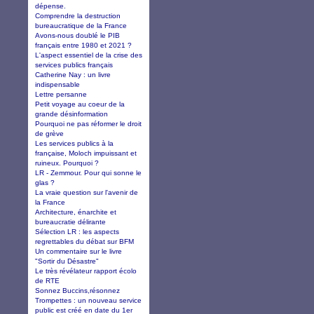
dépense.
Comprendre la destruction
bureaucratique de la France
Avons-nous doublé le PIB
français entre 1980 et 2021 ?
L'aspect essentiel de la crise des
services publics français
Catherine Nay : un livre
indispensable
Lettre persanne
Petit voyage au coeur de la
grande désinformation
Pourquoi ne pas réformer le droit
de grève
Les services publics à la
française, Moloch impuissant et
ruineux. Pourquoi ?
LR - Zemmour. Pour qui sonne le
glas ?
La vraie question sur l'avenir de
la France
Architecture, énarchite et
bureaucratie délirante
Sélection LR : les aspects
regrettables du débat sur BFM
Un commentaire sur le livre
"Sortir du Désastre"
Le très révélateur rapport écolo
de RTE
Sonnez Buccins,résonnez
Trompettes : un nouveau service
public est créé en date du 1er