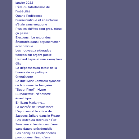
janvier 2022
L'ère du totalitarisme de
l'imbécillité
Quand l’indécence
bureaucratique et énarchique
s’étale sans vergogne
Plus les chiffres sont gros, mieux
ça passe !
Elections : Le retour des
énormités dans l’argumentation
économique
Les nouveaux eldorados
français sur argent public
Bernard Tapie et une exemplaire
élite
La dépossession totale de la
France de sa politique
énergétique
Le duel Minc-Zemmour symbole
de la tourmente française
"Super Pinel" , Hyper
Bureaucratie, Népotisme
énarchique
En lisant Marianne…
La montée de l'intolérance
L'épouvantable article de
Jacques Julliard dans le Figaro
Les limites du discours d’Éric
Zemmour et les risques d’une
candidature présidentielle
Les paniques émotionnelles
provoquées, fléau d’une