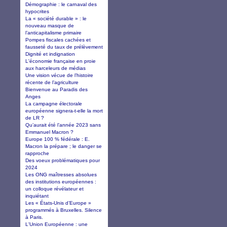
Démographie : le carnaval des
hypocrites
La « société durable » : le
nouveau masque de
l’anticapitalisme primaire
Pompes fiscales cachées et
fausseté du taux de prélèvement
Dignité et indignation
L'économie française en proie
aux harceleurs de médias
Une vision vécue de l’histoire
récente de l’agriculture
Bienvenue au Paradis des
Anges
La campagne électorale
européenne signera-t-elle la mort
de LR ?
Qu’aurait été l’année 2023 sans
Emmanuel Macron ?
Europe 100 % fédérale : E.
Macron la prépare ; le danger se
rapproche
Des voeux problématiques pour
2024
Les ONG maîtresses absolues
des institutions européennes :
un colloque révélateur et
inquiétant
Les « États-Unis d’Europe »
programmés à Bruxelles. Silence
à Paris.
L'Union Européenne : une