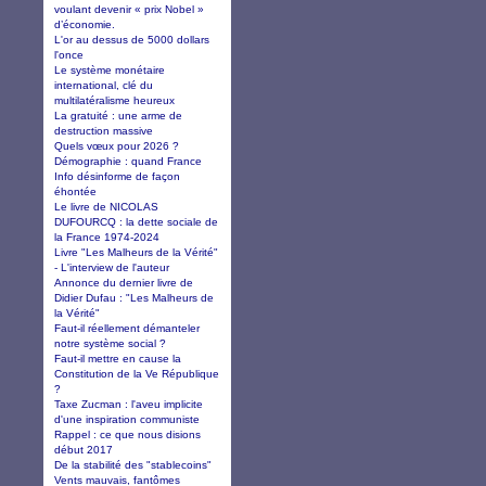
voulant devenir « prix Nobel »
d’économie.
L'or au dessus de 5000 dollars
l'once
Le système monétaire
international, clé du
multilatéralisme heureux
La gratuité : une arme de
destruction massive
Quels vœux pour 2026 ?
Démographie : quand France
Info désinforme de façon
éhontée
Le livre de NICOLAS
DUFOURCQ : la dette sociale de
la France 1974-2024
Livre "Les Malheurs de la Vérité"
- L'interview de l'auteur
Annonce du dernier livre de
Didier Dufau : "Les Malheurs de
la Vérité"
Faut-il réellement démanteler
notre système social ?
Faut-il mettre en cause la
Constitution de la Ve République
?
Taxe Zucman : l'aveu implicite
d'une inspiration communiste
Rappel : ce que nous disions
début 2017
De la stabilité des "stablecoins"
Vents mauvais, fantômes