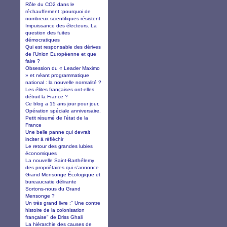
Rôle du CO2 dans le
réchauffement :pourquoi de
nombreux scientifiques résistent
Impuissance des électeurs. La
question des fuites
démocratiques
Qui est responsable des dérives
de l’Union Européenne et que
faire ?
Obsession du « Leader Maximo
» et néant programmatique
national : la nouvelle normalité ?
Les élites françaises ont-elles
détruit la France ?
Ce blog a 15 ans jour pour jour.
Opération spéciale anniversaire.
Petit résumé de l'état de la
France
Une belle panne qui devrait
inciter à réfléchir
Le retour des grandes lubies
économiques
La nouvelle Saint-Barthélemy
des propriétaires qui s’annonce
Grand Mensonge Écologique et
bureaucratie délirante
Sortons-nous du Grand
Mensonge ?
Un très grand livre :" Une contre
histoire de la colonisation
française" de Driss Ghali
La hiérarchie des causes de