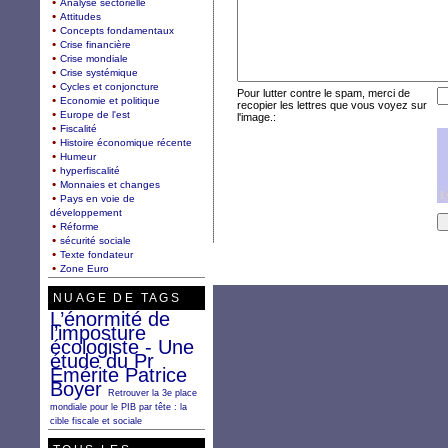
Analyse sectorielle
Attitudes
Concepts fondamentaux
Crise financière
Crise mondiale
Crise systémique
Cycles et conjoncture
Pour lutter contre le spam, merci de
Economie et politique
recopier les lettres que vous voyez sur
Europe de l'est
l'image.:
Fiscalité
Histoire économique récente
Humeur
hyperfiscalité
Monnaies et changes
Pays en voie de
développement
Réforme
sécurité sociale
Texte fondateur
Zone Euro
NUAGE DE TAGS
L’énormité de
l’imposture
écologiste - Une
étude du Pr
Emérite Patrice
Boyer
Retrouver la 3e place
mondiale pour le PIB par tête : la
cible fiscale et sociale