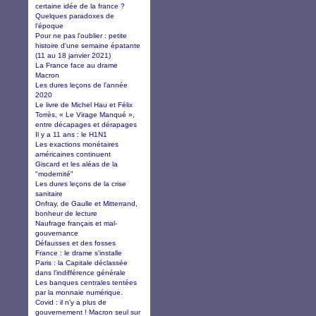
certaine idée de la france ?
Quelques paradoxes de
l'époque
Pour ne pas l'oublier : petite
histoire d'une semaine épatante
(11 au 18 janvier 2021)
La France face au drame
Macron
Les dures leçons de l’année
2020
Le livre de Michel Hau et Félix
Torrès, « Le Virage Manqué »,
entre décapages et dérapages
Il y a 11 ans : le H1N1
Les exactions monétaires
américaines continuent
Giscard et les aléas de la
"modernité"
Les dures leçons de la crise
sanitaire
Onfray, de Gaulle et Mitterrand,
bonheur de lecture
Naufrage français et mal-
gouvernance
Défausses et des fosses
France : le drame s'installe
Paris : la Capitale déclassée
dans l'indifférence générale
Les banques centrales tentées
par la monnaie numérique.
Covid : il n'y a plus de
gouvernement ! Macron seul sur