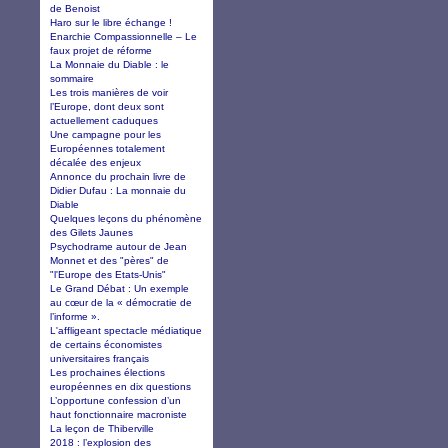
de Benoist
Haro sur le libre échange !
Enarchie Compassionnelle – Le
faux projet de réforme
La Monnaie du Diable : le
sommaire
Les trois manières de voir
l’Europe, dont deux sont
actuellement caduques
Une campagne pour les
Européennes totalement
décalée des enjeux
Annonce du prochain livre de
Didier Dufau : La monnaie du
Diable
Quelques leçons du phénomène
des Gilets Jaunes
Psychodrame autour de Jean
Monnet et des "pères" de
"l'Europe des Etats-Unis"
Le Grand Débat : Un exemple
au cœur de la « démocratie de
l’informe ».
L'affligeant spectacle médiatique
de certains économistes
universitaires français
Les prochaines élections
européennes en dix questions
L’opportune confession d’un
haut fonctionnaire macroniste
La leçon de Thiberville
2018 : l’explosion des