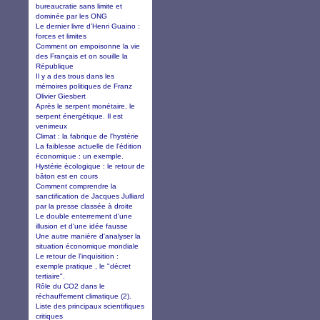
bureaucratie sans limite et
dominée par les ONG
Le dernier livre d’Henri Guaino :
forces et limites
Comment on empoisonne la vie
des Français et on souille la
République
Il y a des trous dans les
mémoires politiques de Franz
Olivier Giesbert
Après le serpent monétaire, le
serpent énergétique. Il est
venimeux
Climat : la fabrique de l'hystérie
La faiblesse actuelle de l'édition
économique : un exemple.
Hystérie écologique : le retour de
bâton est en cours
Comment comprendre la
sanctification de Jacques Julliard
par la presse classée à droite
Le double enterrement d'une
illusion et d'une idée fausse
Une autre manière d'analyser la
situation économique mondiale
Le retour de l'inquisition :
exemple pratique , le "décret
tertiaire".
Rôle du CO2 dans le
réchauffement climatique (2).
Liste des principaux scientifiques
critiques