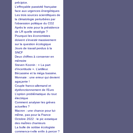
précipice.
L’effroyable passivité française
face aux urgences énergétiques
Les trois sources scientifiques de
la climatologie perturbées par
l'obsession politique du CO2
Après le vote pour la présidence
de LR quelle stratégie ?
Pourquoi les économistes
doivent s'investir massivement
sur la question écologique
Jours de travail perdus à la
SNCF
Deux chiffres à conserver en
mémoire
Steven Koonin : « La part
d’incertitude ». L’artilleur.
Bécassine et la méga bassine.
Monnaie : une erreur qui devient
agaçante !
Couple franco-allemand et
dysfonctionnement de l’Euro
L’option problématique du tout
électrique
Comment analyser les grèves
actuelles ?
Macron : une chance pour lui-
même, pas pour la France
Octobre 2022 : le pic extatique
des maîtres chanteurs
La bulle de sottise écologiste
commence-t-elle enfin à percer ?