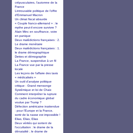
crépusculaires, l’automne de la
France
Lintrouvable politique de l'offre
d'Emmanuel Macron
Un climat fiscal absurde
« Couple franco-allemand » : le
mythe peut-il encore survivre ?
Alain Minc en souffrance, voire
en panique
Deux malédictions françaises : 2.
Le drame monétaire
Deux malédictions françaises : 1.
le drame démographique
Dettes et démographie
La France, suspendue à un fil
La France vue par la presse
locale
Les leçons de l’affaire des taxis
« médicalisés »
Un outil d'analyse politique
critique : Grand mensonge
Systémique et loi de Chaix
Comment interpréter la rupture
du cadre économique global
voulue par Trump ?
Défection américaine inattendue
: pour l’Europe et la France,
sortir de la nasse est impossible !
Elias, Elias, Elias
Deux vérités qui sortent de
l'occultation : le drame de la
dénatalité ; le drame de