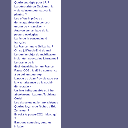
Quelle stratégie pour LR ?
La dénatalité en Occident : la
vraie solution pour sauver la
planète ?
Les effets imprévus et
dommageables du concept
erroné de « transition »
Analyse sémantique de la
posture écologiste
La fin de la souveraineté
française
La France, future Sri Lanka ?
Oh ce joli Week-End de mai !
Le dernier objet de mobilisation
indignée : sauvez les Liminaires !
Le drame de la
désindustrialisation en France
Passe-CO2 : le délire commence
à se voir un peu trop !
L’article de Jean Peyrelevade sur
la « renaissance de la social-
démocratie ».
Un livre indispensable et à lire
absolument : Laurent Toubiana
Covid
Les dix sujets nationaux critiques
Quelles leçons de l'échec d'Eric
Zemmour ?
Et voilà le passe-CO2 ! Merci qui
?
Banques centrales, vertu et
inflation !