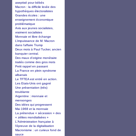
aseptisé pour bébés
Macron : la difficile levée des
hypothèques électoralistes
Grandes écoles : une
enseignement économique
problématique
Avis aux jeunes socialistes,
vraiment socialistes
Monnaie et libre échange
L’impuissance de M. Macron
dans l’affaire Trump
Deux mots à Paul Tucker, ancien
banquier central.
Des maux d’origine monétaire
traités comme des gros mots
Petit rappel en passant
La France en plein syndrome
albanais
Le TFTEA est entré en action.
Les Etats-Unis ont gagné
Une présentation (très)
troublante
Argentine : monnaie et
mensonges
Des idées qui progressent
Mai 1968 et la monnaie
La prétendue « sécession » des
« zélites mondialisées »
L'Administration française à
l'épreuve de la digitalisation
Macronisme : un curieux fond de
sauce