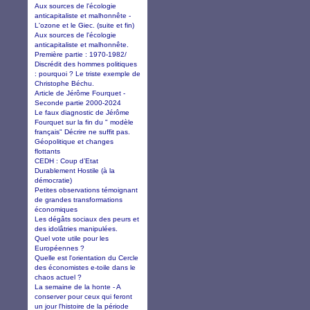
Aux sources de l'écologie
anticapitaliste et malhonnête -
L'ozone et le Giec. (suite et fin)
Aux sources de l'écologie
anticapitaliste et malhonnête.
Première partie : 1970-1982/
Discrédit des hommes politiques
: pourquoi ? Le triste exemple de
Christophe Béchu.
Article de Jérôme Fourquet -
Seconde partie 2000-2024
Le faux diagnostic de Jérôme
Fourquet sur la fin du " modèle
français" Décrire ne suffit pas.
Géopolitique et changes
flottants
CEDH : Coup d’Etat
Durablement Hostile (à la
démocratie)
Petites observations témoignant
de grandes transformations
économiques
Les dégâts sociaux des peurs et
des idolâtries manipulées.
Quel vote utile pour les
Européennes ?
Quelle est l'orientation du Cercle
des économistes e-toile dans le
chaos actuel ?
La semaine de la honte - A
conserver pour ceux qui feront
un jour l'histoire de la période