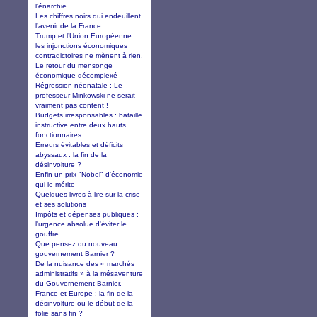
l'énarchie
Les chiffres noirs qui endeuillent
l’avenir de la France
Trump et l’Union Européenne :
les injonctions économiques
contradictoires ne mènent à rien.
Le retour du mensonge
économique décomplexé
Régression néonatale : Le
professeur Minkowski ne serait
vraiment pas content !
Budgets irresponsables : bataille
instructive entre deux hauts
fonctionnaires
Erreurs évitables et déficits
abyssaux : la fin de la
désinvolture ?
Enfin un prix "Nobel" d'économie
qui le mérite
Quelques livres à lire sur la crise
et ses solutions
Impôts et dépenses publiques :
l'urgence absolue d'éviter le
gouffre.
Que pensez du nouveau
gouvernement Barnier ?
De la nuisance des « marchés
administratifs » à la mésaventure
du Gouvernement Barnier.
France et Europe : la fin de la
désinvolture ou le début de la
folie sans fin ?