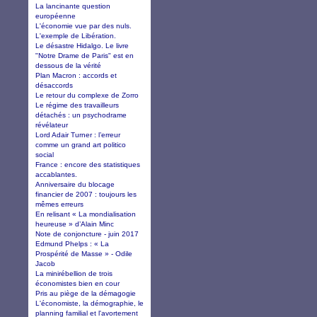
La lancinante question
européenne
L'économie vue par des nuls.
L'exemple de Libération.
Le désastre Hidalgo. Le livre
"Notre Drame de Paris" est en
dessous de la vérité
Plan Macron : accords et
désaccords
Le retour du complexe de Zorro
Le régime des travailleurs
détachés : un psychodrame
révélateur
Lord Adair Turner : l’erreur
comme un grand art politico
social
France : encore des statistiques
accablantes.
Anniversaire du blocage
financier de 2007 : toujours les
mêmes erreurs
En relisant « La mondialisation
heureuse » d’Alain Minc
Note de conjoncture - juin 2017
Edmund Phelps : « La
Prospérité de Masse » - Odile
Jacob
La minirébellion de trois
économistes bien en cour
Pris au piège de la démagogie
L'économiste, la démographie, le
planning familial et l'avortement