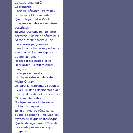
Le cauchemar du Dr
Choronchon
Écologie délirante : entre boy
scoutisme et bureaucratie
Quand le journal le Point
divague avec des économistes
socialistes
Et voici l’écologie pénitentielle
coercitive. Elle ne s’arrêtera plus
Santé : Petite histoire d’une
décadence programmée
L'écologie politique empêche de
lutter contre les conséquences
du réchauffement
Régime d’assemblée et Ve
République - Il faut réformer
d'urgence
La Nupes et Israël -
L'indispensable antidote de
Michel Onfray
Un sujet fondamental : pourquoi
87 à 90% des juifs français n'ont
pas été dépôrtés et ont survécu.
Christian Gerondeau :
l'indispensable trilogie sur la
religion écologique
Enfin un livre de vérité sur la
guerre d'espagne - Pio Moa- les
mythes de la guerre d'espagne
Quelle statégie pour LR ? suite
Les effets pervers de l’impôt
progressif