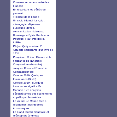
Comment on a démoralisé les
Français
En regardant les défilés qui
passent
« Il pleut de la boue »
Un cycle infernal français :
démagogie, dépenses
publiques, dettes,
communication niaiseuse,
Hommage à Sylvie Kaufmann
Pourquoi il faut interdire la
LIBRA
Pik(pock)etty – saison 2
Actualité saisissante d'un livre de
1934
Pompidou, Chirac, Giscard et la
naissance de l'Enarchie
Compassionnelle (suite)
Jacques Chirac et l'Enarchie
Compassionnelle
Octobre 2019. Quelques
Instantanés (Suite)
Octobre 2019 : quelques
instantanés significatifs
Monnaie : les analyses
désespérantes des économistes
appelés par les médias
Le journal Le Monde face à
l’éclatement des dogmes
économiques
Le grand tournis monétaire et
l'hélicoptère à fumiste