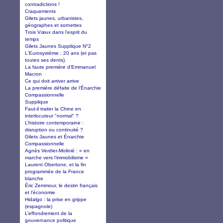
contradictions !
Craquements
Gilets jaunes, urbanistes,
géographes et sornettes
Trois Vœux dans l’esprit du
temps
Gilets Jaunes Supplique N°2
L'Eurosystème : 20 ans (et pas
toutes ses dents).
La faute première d’Emmanuel
Macron
Ce qui doit arriver arrive
La première défaite de l’Énarchie
Compassionnelle
Supplique
Faut-il traiter la Chine en
interlocuteur "normal" ?
L’histoire contemporaine :
disruption ou continuité ?
Gilets Jaunes et Énarchie
Compassionnelle
Agnès Verdier-Molinié : « en
marche vers l’immobilisme »
Laurent Obertone, et la fin
programmée de la France
blanche
Éric Zemmour, le destin français
et l’économie
Hidalgo : la prise en grippe
(espagnole)
L’effondrement de la
gouvernance politique