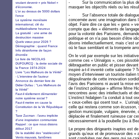
- Sur la communication la plus dévo
voulant devenir « prix Nobel »
masquer les objectifs réels ou les rés
d’économie.
L'or au dessus de 5000 dollars
- Sur l’absence totale de dialogue a
l'once
concernée avec une imagination dans la
Le système monétaire
objet. Faire dire ce que les « gens » v
international, clé du
compte que des « éléments de langage » 
multilatéralisme heureux
La gratuité : une arme de
pour la volonté des Parisiens, demande 
destruction massive
politique et on n’a pas besoin d’être idi
Quels vœux pour 2026 ?
disons intellectuellement, mais c’est un
Démographie : quand France
où le faux semblant et la tromperie arr
Info désinforme de façon
éhontée
On le voit par exemple sur les initiat
Le livre de NICOLAS
comme ces « Urinalgos », ces pissotiè
DUFOURCQ : la dette sociale de
débraguetter en public et pisser devan
la France 1974-2024
inspiré a-t-il inventé cette saloperie ? 
Livre "Les Malheurs de la Vérité"
moyen d’interviewer un touriste italien
- L'interview de l'auteur
dégoulinante de cette innovation sordi
Annonce du dernier livre de
l’avis des Parisiens ni avant la mise e
Didier Dufau : "Les Malheurs de
de l’instinct politique » affirme Mme Hi
la Vérité"
rencontres avec des intellectuels et d
Faut-il réellement démanteler
L’instinct hidalgien l’a conduit à tout o
notre système social ?
« ceux-celles qui osent tout ». L’urin
Faut-il mettre en cause la
celle qui restera comme son écusson, 
Constitution de la Ve République
gestion municipale, vulgaire, énervée, 
?
Taxe Zucman : l'aveu implicite
déplacée et finalement ruineuse car ces
d'une inspiration communiste
nécessairement à la poubelle (ou à Be
Rappel : ce que nous disions
Le propre des dirigeants inaptes est de
début 2017
De la stabilité des "stablecoins"
grands qu’eux et de promouvoir des « a
Vents mauvais, fantômes
sont conduites par des gens qui se cro