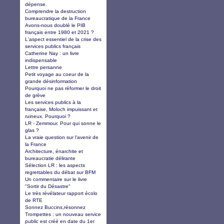
dépense.
Comprendre la destruction
bureaucratique de la France
Avons-nous doublé le PIB
français entre 1980 et 2021 ?
L'aspect essentiel de la crise des
services publics français
Catherine Nay : un livre
indispensable
Lettre persanne
Petit voyage au coeur de la
grande désinformation
Pourquoi ne pas réformer le droit
de grève
Les services publics à la
française, Moloch impuissant et
ruineux. Pourquoi ?
LR - Zemmour. Pour qui sonne le
glas ?
La vraie question sur l'avenir de
la France
Architecture, énarchite et
bureaucratie délirante
Sélection LR : les aspects
regrettables du débat sur BFM
Un commentaire sur le livre
"Sortir du Désastre"
Le très révélateur rapport écolo
de RTE
Sonnez Buccins,résonnez
Trompettes : un nouveau service
public est créé en date du 1er