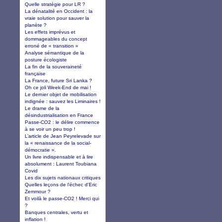
Quelle stratégie pour LR ?
La dénatalité en Occident : la
vraie solution pour sauver la
planète ?
Les effets imprévus et
dommageables du concept
erroné de « transition »
Analyse sémantique de la
posture écologiste
La fin de la souveraineté
française
La France, future Sri Lanka ?
Oh ce joli Week-End de mai !
Le dernier objet de mobilisation
indignée : sauvez les Liminaires !
Le drame de la
désindustrialisation en France
Passe-CO2 : le délire commence
à se voir un peu trop !
L’article de Jean Peyrelevade sur
la « renaissance de la social-
démocratie ».
Un livre indispensable et à lire
absolument : Laurent Toubiana
Covid
Les dix sujets nationaux critiques
Quelles leçons de l'échec d'Eric
Zemmour ?
Et voilà le passe-CO2 ! Merci qui
?
Banques centrales, vertu et
inflation !