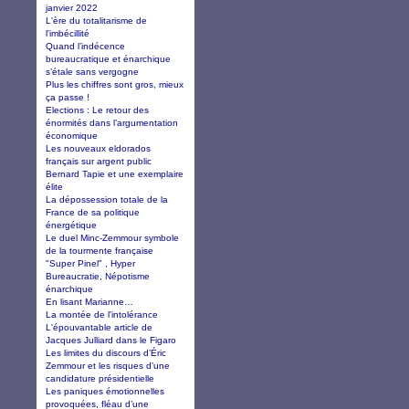
janvier 2022
L'ère du totalitarisme de
l'imbécillité
Quand l’indécence
bureaucratique et énarchique
s’étale sans vergogne
Plus les chiffres sont gros, mieux
ça passe !
Elections : Le retour des
énormités dans l’argumentation
économique
Les nouveaux eldorados
français sur argent public
Bernard Tapie et une exemplaire
élite
La dépossession totale de la
France de sa politique
énergétique
Le duel Minc-Zemmour symbole
de la tourmente française
"Super Pinel" , Hyper
Bureaucratie, Népotisme
énarchique
En lisant Marianne…
La montée de l'intolérance
L'épouvantable article de
Jacques Julliard dans le Figaro
Les limites du discours d’Éric
Zemmour et les risques d’une
candidature présidentielle
Les paniques émotionnelles
provoquées, fléau d’une