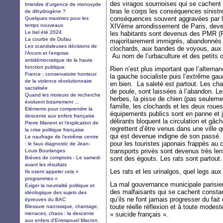
des viragos sournoises qui se cachent
Interdire d'urgence de monoxyde
bras le corps les conséquences sinistr
de dihydrogène ?
conséquences souvent aggravées par l
Quelques maximes pour les
temps nouveaux
XIVème arrondissement de Paris, deve
Le bel été 2024
les habitants sont devenus des PMR (Pa
La courbe de Dufau
majoritairement immigrés, abandonnés 
Les scandaleuses décisions de
clochards, aux bandes de voyous, aux
l'Arcom et l'emprise
Au nom de l’urbaculture et des petits 
antidémocratique de la haute
fonction publique
Rien n’est plus important que l’alterna
France : conservatoire honteux
la gauche socialiste puis l’extrême ga
de la violence révolutionnaire
en bien. La saleté est partout. Les ch
sacralisée
de poule, sont laissées à l’abandon. L
Quand les moteurs de recherche
herbes, la pisse de chien (pas seulem
évoluent bizarrement ...
famille, les clochards et les deux roues
Eléments pour comprendre la
équipements publics sont en panne et 
descente aux enfers française
délirants bloquent la circulation et gâch
Pierre Manent et l’explication de
regrettent d’être venus dans une ville 
la crise politique française
qui est devenue indigne de son passé. I
Le naufrage de l’extrême centre
pour les touristes japonais frappés au c
: le faux diagnostic de Jean-
transports privés sont devenus très le
Louis Bourlanges
Brèves de comptoirs - Le samedi
sont des égouts. Les rats sont partout.
avant les résultats
Les rats et les urinalgos, quel legs aux
Ils osent appeler cela «
programmes »
La mal gouvernance municipale parisien
Exiger la neutralité politique et
des malfaisants qui se cachent consta
idéologique des sujets des
qu’ils ne font jamais progresser du fait
épreuves du BAC
toute réelle réflexion et à toute modes
Blessure narcissique, chantage,
menaces, chaos : la descente
« suicide français ».
aux enfers d'Emmanuel Macron.