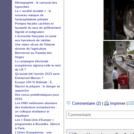
Démographie : le carnaval des
hypocrites
La « société durable » : le
nouveau masque de
l’anticapitalisme primaire
Pompes fiscales cachées et
fausseté du taux de prélèvement
Dignité et indignation
L'économie française en proie
aux harceleurs de médias
Une vision vécue de l’histoire
récente de l’agriculture
Bienvenue au Paradis des
Anges
La campagne électorale
européenne signera-t-elle la mort
de LR ?
Qu’aurait été l’année 2023 sans
Emmanuel Macron ?
Europe 100 % fédérale : E.
Macron la prépare ; le danger se
rapproche
Des voeux problématiques pour
2024
Commentaire (2)
|
Imprimer
|
Les ONG maîtresses absolues
des institutions européennes :
un colloque révélateur et
Commentaire
inquiétant
Les « États-Unis d’Europe »
programmés à Bruxelles. Silence
à Paris.
L'Union Européenne : une