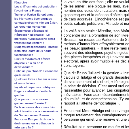
la voici en tête des fans ; elle ne voula
l'énarchie
de les armer ; elle bloque les rues, av
Les chiffres noirs qui endeuillent
nombre des voies de circulation, mais
l’avenir de la France
gigantesques et la création d’hôtels qu
Trump et l’Union Européenne :
les injonctions économiques
de cars aggravés. L’incohérence est pa
contradictoires ne mènent à rien.
petits calculs politiciens. Attitude et in
Le retour du mensonge
La voilà bien seule : Missika, son Maî
économique décomplexé
Régression néonatale : Le
concentre sur la promotion de son liv
professeur Minkowski ne serait
Brossat, se recase au Parlement de Stra
vraiment pas content !
rachats d’immeubles effroyablement co
Budgets irresponsables : bataille
les beaux quartiers. « Il me reste mes 
instructive entre deux hauts
souvent des idéologues psycho-rigides e
fonctionnaires
des places inespérées et qui savent auj
Erreurs évitables et déficits
électoral, après avoir multiplié les déc
abyssaux : la fin de la
concitoyens.
désinvolture ?
Enfin un prix "Nobel" d'économie
Que dit Bruno Julliard : la gestion « ins
qui le mérite
calculs d’Hidalgo et de grands désastre
Quelques livres à lire sur la crise
d’investissement et d’effort, « témoign
et ses solutions
la prise de décision. C’est aussi vrai d
Impôts et dépenses publiques :
rassembler pour avancer. Les crispatio
l'urgence absolue d'éviter le
inévitables. Face aux mécontentements 
gouffre.
d’humilité et de compréhension. J’y vo
Que pensez du nouveau
rapport à l’altérité démocratique ».
gouvernement Barnier ?
De la nuisance des « marchés
En un mot Mme Hidalgo est une virago qu
administratifs » à la mésaventure
moque totalement des conséquences de 
du Gouvernement Barnier.
personne qui émet une réserve et une c
France et Europe : la fin de la
désinvolture ou le début de la
Résultat plus personne ne moufte et les
folie sans fin ?