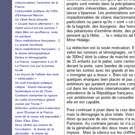
crépusculaires, l’automne de la
projets sont menés dans la précipitation
France
accomplis irréversibles, avec pléthore d
Lintrouvable politique de l'offre
laisse s’épanouir. Les protestations 
d'Emmanuel Macron
impardonnables de vilains réactionnaire
Un climat fiscal absurde
particuliers ou parce qu’ils « sont » c
« Couple franco-allemand » : le
de la bagnole, des bourgeois, des hom
mythe peut-il encore survivre ?
des pétainistes d’extrême droite, des p
Alain Minc en souffrance, voire
pensent qu’à Hitler, ... la « reductio a
en panique
Mme Hidalgo.
Deux malédictions françaises : 2.
Le drame monétaire
La réélection est la seule motivation. E
Deux malédictions françaises : 1.
selon les rumeurs et témoignages, se f
le drame démographique
de 300m2 dont la valeur de marché est
Dettes et démographie
de 15 enfants sur le palier, sans centr
La France, suspendue à un fil
devant la porte, sans bandes de voyou
La France vue par la presse
aime les sorties avec les grands et les
locale
Les leçons de l’affaire des taxis
« immigrée qui a réussi ». Bien sûr sa c
« médicalisés »
quelques énarques bien placés et pas 
Un outil d'analyse politique
antérieurs qui auraient prouvé une co
critique : Grand mensonge
col dans les réunions internationales e
Systémique et loi de Chaix
présidence de la République française, 
Comment interpréter la rupture
voir ambitionner un poste de conseiller 
du cadre économique global
elle en est capable.
voulue par Trump ?
Défection américaine inattendue
Pour continuer à jouer dans la cour des
: pour l’Europe et la France,
mais la démagogie la plus totale. Voici 
sortir de la nasse est impossible !
Alors qu’aucune de ses mesures n’a eu
Elias, Elias, Elias
Parisiens. Au contraire jamais on n’a c
Deux vérités qui sortent de
de la généralisation des deux roues et 
l'occultation : le drame de la
impose. Mais là silence sur les chiffre
dénatalité ; le drame de