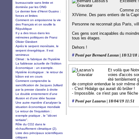
Excellent !
bureaucratie sans limite et
dominée par les ONG
Comme zone
Le dernier livre d’Henri Guaino :
XIVème. Des pans entiers de la Capit
forces et limites
Comment on empoisonne la vie
Personne ne reconnait plus Paris, vil
des Français et on souille la
République
Ces gens sont incapables du moindre 
Il y a des trous dans les
mémoires politiques de Franz
tous les étages.
Olivier Giesbert
Après le serpent monétaire, le
Dehors !
serpent énergétique. Il est
#
venimeux
Posté par Bernard Lassus | 18/12/18 
Climat : la fabrique de l'hystérie
La faiblesse actuelle de l'édition
économique : un exemple.
Et voilà que Notr
Hystérie écologique : le retour de
voies d'accès so
bâton est en cours
été terriblement 
Comment comprendre la
de comptoir entendue le soir même de
sanctification de Jacques Julliard
- C'est Hidalgo qui aurait dû brûler !
par la presse classée à droite
- Impossible. ce n'est pas une flèche 
Le double enterrement d'une
illusion et d'une idée fausse
#
Posté par Lazarus | 18/04/19 11:51
Une autre manière d'analyser la
situation économique mondiale
Le retour de l'inquisition :
exemple pratique , le "décret
tertiaire".
Rôle du CO2 dans le
réchauffement climatique (2).
Liste des principaux scientifiques
critiques