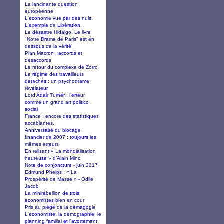
La lancinante question
européenne
L'économie vue par des nuls.
L'exemple de Libération.
Le désastre Hidalgo. Le livre
"Notre Drame de Paris" est en
dessous de la vérité
Plan Macron : accords et
désaccords
Le retour du complexe de Zorro
Le régime des travailleurs
détachés : un psychodrame
révélateur
Lord Adair Turner : l’erreur
comme un grand art politico
social
France : encore des statistiques
accablantes.
Anniversaire du blocage
financier de 2007 : toujours les
mêmes erreurs
En relisant « La mondialisation
heureuse » d’Alain Minc
Note de conjoncture - juin 2017
Edmund Phelps : « La
Prospérité de Masse » - Odile
Jacob
La minirébellion de trois
économistes bien en cour
Pris au piège de la démagogie
L'économiste, la démographie, le
planning familial et l'avortement