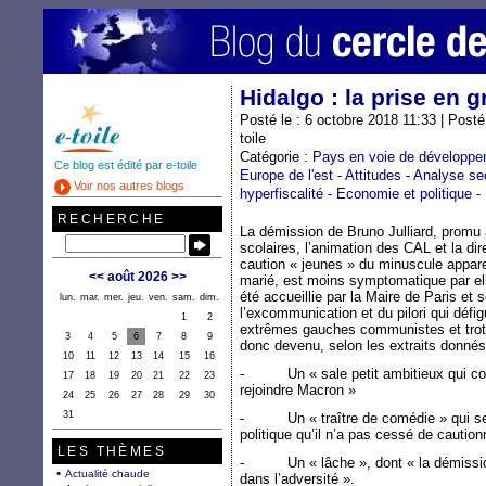
Hidalgo : la prise en 
Posté le : 6 octobre 2018 11:33 | Post
toile
Catégorie :
Pays en voie de développ
Ce blog est édité par e-toile
Europe de l'est
-
Attitudes
-
Analyse sec
Voir nos autres blogs
hyperfiscalité
-
Economie et politique
-
RECHERCHE
La démission de Bruno Julliard, promu
scolaires, l’animation des CAL et la dir
caution « jeunes » du minuscule appar
<<
août 2026
>>
marié, est moins symptomatique par el
été accueillie par la Maire de Paris et
lun.
mar.
mer.
jeu.
ven.
sam.
dim.
l’excommunication et du pilori qui défi
1
2
extrêmes gauches communistes et trots
3
4
5
6
7
8
9
donc devenu, selon les extraits donnés 
10
11
12
13
14
15
16
- Un « sale petit ambitieux qui comm
17
18
19
20
21
22
23
rejoindre Macron »
24
25
26
27
28
29
30
31
- Un « traître de comédie » qui se 
politique qu’il n’a pas cessé de caution
LES THÈMES
- Un « lâche », dont « la démission
Actualité chaude
dans l’adversité ».