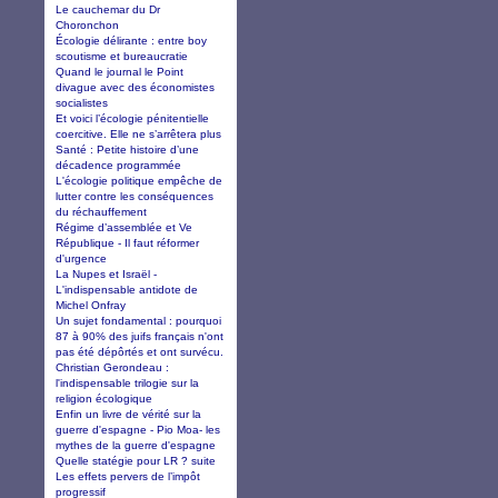
Le cauchemar du Dr
Choronchon
Écologie délirante : entre boy
scoutisme et bureaucratie
Quand le journal le Point
divague avec des économistes
socialistes
Et voici l’écologie pénitentielle
coercitive. Elle ne s’arrêtera plus
Santé : Petite histoire d’une
décadence programmée
L'écologie politique empêche de
lutter contre les conséquences
du réchauffement
Régime d’assemblée et Ve
République - Il faut réformer
d'urgence
La Nupes et Israël -
L'indispensable antidote de
Michel Onfray
Un sujet fondamental : pourquoi
87 à 90% des juifs français n'ont
pas été dépôrtés et ont survécu.
Christian Gerondeau :
l'indispensable trilogie sur la
religion écologique
Enfin un livre de vérité sur la
guerre d'espagne - Pio Moa- les
mythes de la guerre d'espagne
Quelle statégie pour LR ? suite
Les effets pervers de l’impôt
progressif