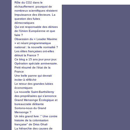
Rôle du CO2 dans le
réchauffement :pourquoi de
nombreux scientifiques résistent
Impuissance des électeurs. La
question des fuites
démocratiques
Qui est responsable des dérives
de l’Union Européenne et que
faire ?
Obsession du « Leader Maximo
» et néant programmatique
national : la nouvelle normalité ?
Les élites françaises ont-elles
détruit la France ?
Ce blog a 15 ans jour pour jour.
Opération spéciale anniversaire.
Petit résumé de l'état de la
France
Une belle panne qui devrait
inciter à réfléchir
Le retour des grandes lubies
économiques
La nouvelle Saint-Barthélemy
des propriétaires qui s’annonce
Grand Mensonge Écologique et
bureaucratie délirante
Sortons-nous du Grand
Mensonge ?
Un très grand livre :" Une contre
histoire de la colonisation
française" de Driss Ghali
La hiérarchie des causes de