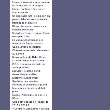
L’appel d’Alain Minc à un sursaut
de la réflexion économique
Greta Thunberg : l'interview
fondamentale.
Un spectacle rare : l’explosion en
plein vol d’une idée dominante
trompeuse et abusive
Désarroi et controverses sur le
système monétaire
Unibail sur Seine – Quand Paris
n’est plus Paris
Le 75ème Anniversaire des
Accords de Bretton Woods
Ça pleurniche de partout.
Chassez la monnaie, elle revient
au galop !
Nouveau livre de Didier Dufau :
La Monnaie du Diable 1919-
2019. Opération spéciale en
avant-première
Loi Elan : le grand bond
(immobilier) en arrière
Elections européennes -
Synthèse des résultats
Monnaie et commerce : quand
l’ignorance effondre le débat
public !
Quand l’Allemagne dit non… à
l’Euro !
Que s'est-il passé en France de
2012 à 2019 ?
« Contre le Libéralisme » d’Alain