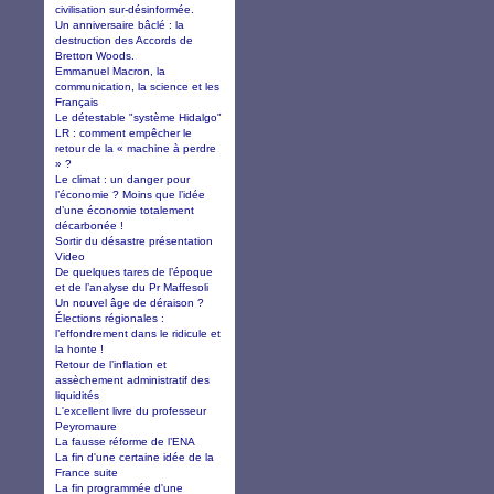
civilisation sur-désinformée.
Un anniversaire bâclé : la
destruction des Accords de
Bretton Woods.
Emmanuel Macron, la
communication, la science et les
Français
Le détestable "système Hidalgo"
LR : comment empêcher le
retour de la « machine à perdre
» ?
Le climat : un danger pour
l’économie ? Moins que l’idée
d’une économie totalement
décarbonée !
Sortir du désastre présentation
Video
De quelques tares de l’époque
et de l’analyse du Pr Maffesoli
Un nouvel âge de déraison ?
Élections régionales :
l’effondrement dans le ridicule et
la honte !
Retour de l’inflation et
assèchement administratif des
liquidités
L'excellent livre du professeur
Peyromaure
La fausse réforme de l’ENA
La fin d'une certaine idée de la
France suite
La fin programmée d'une