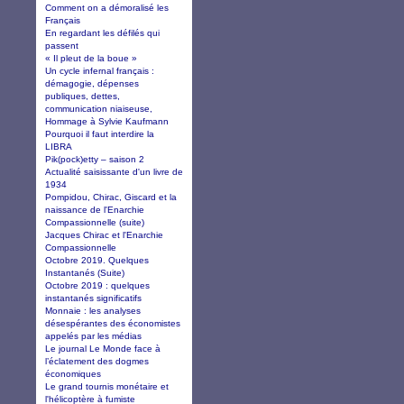
Comment on a démoralisé les
Français
En regardant les défilés qui
passent
« Il pleut de la boue »
Un cycle infernal français :
démagogie, dépenses
publiques, dettes,
communication niaiseuse,
Hommage à Sylvie Kaufmann
Pourquoi il faut interdire la
LIBRA
Pik(pock)etty – saison 2
Actualité saisissante d'un livre de
1934
Pompidou, Chirac, Giscard et la
naissance de l'Enarchie
Compassionnelle (suite)
Jacques Chirac et l'Enarchie
Compassionnelle
Octobre 2019. Quelques
Instantanés (Suite)
Octobre 2019 : quelques
instantanés significatifs
Monnaie : les analyses
désespérantes des économistes
appelés par les médias
Le journal Le Monde face à
l’éclatement des dogmes
économiques
Le grand tournis monétaire et
l'hélicoptère à fumiste