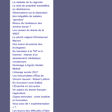
La maladie de la cagnotte
Le droit de propriété immobilière
en déshérence
Observations sur la répression
des inégalités de salaires
"genrées"
Retour de l’ambiance des
années trente ?
Les causes du drame de la
SNCF
Le péché originel d’Emmanuel
Macron
Une erreur récurrente des
écologistes
Du transistor à la TNT et à
Internet : histoire d’un
abaissement médiatique
consternant
Hommage à Agnès Verdier
Molinié
L’étrange année 2017
Les Intouchables d’État de
Vincent Jauvert - Robert Laffont
En écoutant Louis Gallois
L’Énarchie en (in) action
Un aspect du drame français :
l'agriculture
Crypto-monnaies : entre hystérie
et innovation.
Vous avez dit « expérimentation
» ?
Les leçons des difficultés d’Uber