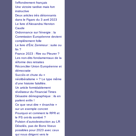
l’effondrement français
Une victoire tardive mais fort
instructive
Deux articles très détonnants
dans le Figaro du 3 avril 2023
Le livre d’Alexandra Henrion
Caude
Ordonnance sur l'énergie : la
Commission Européenne devient
complètement folle
Le livre d’Éric Zemmour : suite ou
fin ?
France 2023 : Rire ou Pleurer ?
Les non-dits fondamentaux de la
réforme des retraites
Réconcilier Union Européenne et
démocratie
Succès et chute du «
néolibéralisme » ? Le type même
d’une histoire falsifiée.
Un article formidablement
révélateur du Financial Times
Désastre démographique : ils en
parlent enfin !
Ce que veut dire « énarchie »
sur un exemple concret
Pourquoi et comment le RPR et
le PS ont-ils sombré ?
Pulsion d'autodestruction au LR
Désolés, pas de Bons Voeux
possibles pour 2023 avec ceux
qui nous dirigent vers le