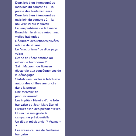
Deux lois bien intentionnées
mais loin du compte : 1 – la
pureté des Parlementaires
Deux lois bien intentionnées
mais loin du compte : 2 – la
nouvelle loi sur le travail
Le vrai problème de la France
Enarchie : le sinistre retour aux
vieilles habitudes
L'équilibre des retraites privées
retardé de 20 ans
Le "macronisme" vu d'un pays
voisin
Échec de l’économisme ou
échec de l’économie ?
Saint Macron : de l’ivresse
électorale aux conséquences de
la démagogie
Statistiques : éviter le fétichisme
autour des chiffres annoncés
dans la presse
Une merveille de
pronunciamiento !
Les impôts - Histoire d'une folie
française de Jean Marc Daniel
Premier bilan des présidentielles
L’Euro : le mistigri de la
campagne présidentielle
Un débat présidentiel ? Vraiment
?
Les vraies causes de l'asthénie
française