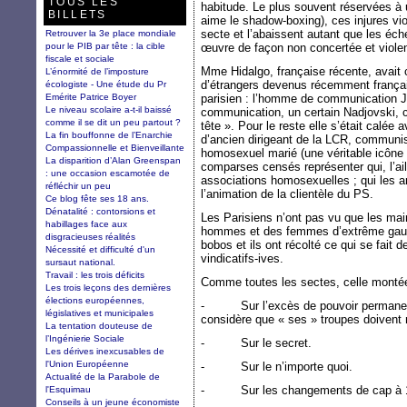
TOUS LES
habitude. Le plus souvent réservées à
BILLETS
aime le shadow-boxing), ces injures vio
secte et l’abaissent autant que les éch
Retrouver la 3e place mondiale
pour le PIB par tête : la cible
œuvre de façon non concertée et viole
fiscale et sociale
Mme Hidalgo, française récente, avait
L’énormité de l’imposture
d’étrangers devenus récemment frança
écologiste - Une étude du Pr
Emérite Patrice Boyer
parisien : l’homme de communication 
Le niveau scolaire a-t-il baissé
communication, un certain Nadjovski, c
comme il se dit un peu partout ?
tête ». Pour le reste elle s’était calée 
La fin bouffonne de l’Enarchie
d’ancien dirigeant de la LCR, communis
Compassionnelle et Bienveillante
homosexuel marié (une véritable icône 
La disparition d’Alan Greenspan
comparses censés représenter qui, l’aile
: une occasion escamotée de
associations homosexuelles ; qui les ar
réfléchir un peu
l’animation de la clientèle du PS.
Ce blog fête ses 18 ans.
Dénatalité : contorsions et
Les Parisiens n’ont pas vu que les mair
habillages face aux
hommes et des femmes d’extrême gauch
disgracieuses réalités
bobos et ils ont récolté ce qui se fait 
Nécessité et difficulté d'un
vindicatifs-ives.
sursaut national.
Travail : les trois déficits
Comme toutes les sectes, celle montée
Les trois leçons des dernières
élections européennes,
- Sur l’excès de pouvoir permanent d
législatives et municipales
considère que « ses » troupes doivent 
La tentation douteuse de
l’Ingénierie Sociale
- Sur le secret.
Les dérives inexcusables de
l'Union Européenne
- Sur le n’importe quoi.
Actualité de la Parabole de
- Sur les changements de cap à 1
l'Esquimau
Conseils à un jeune économiste