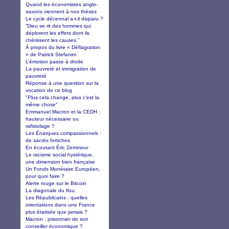
Quand les économistes anglo-
saxons viennent à nos thèses
Le cycle décennal a-t-il disparu ?
“Dieu se rit des hommes qui
déplorent les effets dont ils
chérissent les causes.”
À propos du livre « Déflagration
» de Patrick Stefanini
L’émotion passe à droite
La pauvreté et immigration de
pauvreté
Réponse à une question sur la
vocation de ce blog
"Plus cela change, plus c'est la
même chose"
Emmanuel Macron et la CEDH :
hauteur nécessaire ou
rafistolage ?
Les Énarques compassionnels :
de sacrés fortiches
En écoutant Éric Zemmour
Le racisme social hystérique,
une dimension bien française
Un Fonds Monétaire Européen,
pour quoi faire ?
Alerte rouge sur le Bitcoin
La diagonale du flou.
Les Républicains : quelles
orientations dans une France
plus étatisée que jamais ?
Macron : prisonnier de son
conseiller économique ?