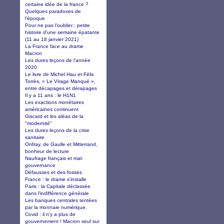
certaine idée de la france ?
Quelques paradoxes de
l'époque
Pour ne pas l'oublier : petite
histoire d'une semaine épatante
(11 au 18 janvier 2021)
La France face au drame
Macron
Les dures leçons de l’année
2020
Le livre de Michel Hau et Félix
Torrès, « Le Virage Manqué »,
entre décapages et dérapages
Il y a 11 ans : le H1N1
Les exactions monétaires
américaines continuent
Giscard et les aléas de la
"modernité"
Les dures leçons de la crise
sanitaire
Onfray, de Gaulle et Mitterrand,
bonheur de lecture
Naufrage français et mal-
gouvernance
Défausses et des fosses
France : le drame s'installe
Paris : la Capitale déclassée
dans l'indifférence générale
Les banques centrales tentées
par la monnaie numérique.
Covid : il n'y a plus de
gouvernement ! Macron seul sur