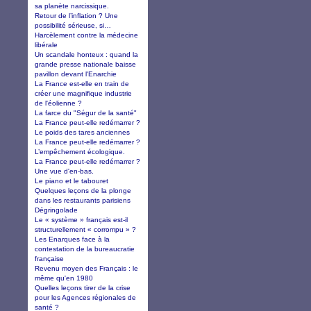
sa planète narcissique.
Retour de l’inflation ? Une
possibilité sérieuse, si…
Harcèlement contre la médecine
libérale
Un scandale honteux : quand la
grande presse nationale baisse
pavillon devant l'Enarchie
La France est-elle en train de
créer une magnifique industrie
de l'éolienne ?
La farce du "Ségur de la santé"
La France peut-elle redémarrer ?
Le poids des tares anciennes
La France peut-elle redémarrer ?
L’empêchement écologique.
La France peut-elle redémarrer ?
Une vue d'en-bas.
Le piano et le tabouret
Quelques leçons de la plonge
dans les restaurants parisiens
Dégringolade
Le « système » français est-il
structurellement « corrompu » ?
Les Enarques face à la
contestation de la bureaucratie
française
Revenu moyen des Français : le
même qu'en 1980
Quelles leçons tirer de la crise
pour les Agences régionales de
santé ?