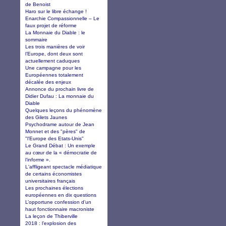
de Benoist
Haro sur le libre échange !
Enarchie Compassionnelle – Le
faux projet de réforme
La Monnaie du Diable : le
sommaire
Les trois manières de voir
l’Europe, dont deux sont
actuellement caduques
Une campagne pour les
Européennes totalement
décalée des enjeux
Annonce du prochain livre de
Didier Dufau : La monnaie du
Diable
Quelques leçons du phénomène
des Gilets Jaunes
Psychodrame autour de Jean
Monnet et des "pères" de
"l'Europe des Etats-Unis"
Le Grand Débat : Un exemple
au cœur de la « démocratie de
l’informe ».
L'affligeant spectacle médiatique
de certains économistes
universitaires français
Les prochaines élections
européennes en dix questions
L’opportune confession d’un
haut fonctionnaire macroniste
La leçon de Thiberville
2018 : l’explosion des