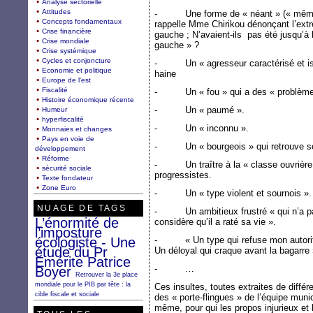
Analyse sectorielle
Attitudes
- Une forme de « néant » (« même pa
Concepts fondamentaux
rappelle Mme Chirikou dénonçant l’ext
Crise financière
gauche ; N’avaient-ils pas été jusqu’à
Crise mondiale
gauche » ?
Crise systémique
Cycles et conjoncture
- Un « agresseur caractérisé et isolé
Economie et politique
haine
Europe de l'est
Fiscalité
- Un « fou » qui a des « problèmes
Histoire économique récente
- Un « paumé ».
Humeur
hyperfiscalité
- Un « inconnu ».
Monnaies et changes
Pays en voie de
- Un « bourgeois » qui retrouve son 
développement
Réforme
- Un traître à la « classe ouvrière 
sécurité sociale
progressistes.
Texte fondateur
Zone Euro
- Un « type violent et sournois ».
NUAGE DE TAGS
- Un ambitieux frustré « qui n’a pas
L’énormité de
considère qu’il a raté sa vie ».
l’imposture
écologiste - Une
- « Un type qui refuse mon autorité 
étude du Pr
Un déloyal qui craque avant la bagarre
Emérite Patrice
- …
Boyer
Retrouver la 3e place
mondiale pour le PIB par tête : la
Ces insultes, toutes extraites de différ
cible fiscale et sociale
des « porte-flingues » de l’équipe muni
même, pour qui les propos injurieux et 