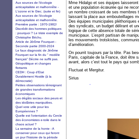
Mme Hidalgo et ses équipes laisseront 
Aux sources de l'écologie
et une population écœurée qui ne reconn
anticapitaliste et malhonnête -
L'ozone et le Giec. (suite et fin)
un nombre croissant de ses membres tra
Aux sources de l'écologie
laissant la place aux embouteillages m
anticapitaliste et malhonnête.
Des équipes municipales pléthoriques 
Première partie : 1970-1982/
des syndicats, un budget délirant et u
Discrédit des hommes politiques
logique de cette absence totale de séri
: pourquoi ? Le triste exemple de
municipaux. L’esprit partisan de manip
Christophe Béchu.
les mouvements trotskistes, communiste
Article de Jérôme Fourquet -
d’amélioration.
Seconde partie 2000-2024
Le faux diagnostic de Jérôme
On pourrit toujours par la tête. Pas bes
Fourquet sur la fin du " modèle
Paris, capitale de la France, doit être 
français" Décrire ne suffit pas.
avant, alors c’est tout le pays qui somb
Géopolitique et changes
flottants
Fluctuat et Mergitur.
CEDH : Coup d’Etat
Durablement Hostile (à la
Sirius
démocratie)
Petites observations témoignant
de grandes transformations
économiques
Les dégâts sociaux des peurs et
des idolâtries manipulées.
Quel vote utile pour les
Européennes ?
Quelle est l'orientation du Cercle
des économistes e-toile dans le
chaos actuel ?
La semaine de la honte - A
conserver pour ceux qui feront
un jour l'histoire de la période