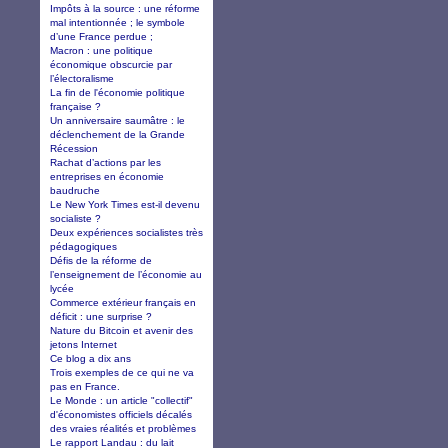
Impôts à la source : une réforme
mal intentionnée ; le symbole
d’une France perdue ;
Macron : une politique
économique obscurcie par
l’électoralisme
La fin de l'économie politique
française ?
Un anniversaire saumâtre : le
déclenchement de la Grande
Récession
Rachat d’actions par les
entreprises en économie
baudruche
Le New York Times est-il devenu
socialiste ?
Deux expériences socialistes très
pédagogiques
Défis de la réforme de
l’enseignement de l’économie au
lycée
Commerce extérieur français en
déficit : une surprise ?
Nature du Bitcoin et avenir des
jetons Internet
Ce blog a dix ans
Trois exemples de ce qui ne va
pas en France.
Le Monde : un article "collectif"
d'économistes officiels décalés
des vraies réalités et problèmes
Le rapport Landau : du lait