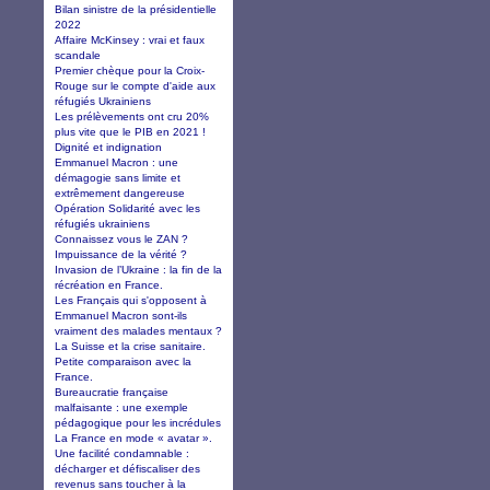
Bilan sinistre de la présidentielle
2022
Affaire McKinsey : vrai et faux
scandale
Premier chèque pour la Croix-
Rouge sur le compte d'aide aux
réfugiés Ukrainiens
Les prélèvements ont cru 20%
plus vite que le PIB en 2021 !
Dignité et indignation
Emmanuel Macron : une
démagogie sans limite et
extrêmement dangereuse
Opération Solidarité avec les
réfugiés ukrainiens
Connaissez vous le ZAN ?
Impuissance de la vérité ?
Invasion de l’Ukraine : la fin de la
récréation en France.
Les Français qui s'opposent à
Emmanuel Macron sont-ils
vraiment des malades mentaux ?
La Suisse et la crise sanitaire.
Petite comparaison avec la
France.
Bureaucratie française
malfaisante : une exemple
pédagogique pour les incrédules
La France en mode « avatar ».
Une facilité condamnable :
décharger et défiscaliser des
revenus sans toucher à la