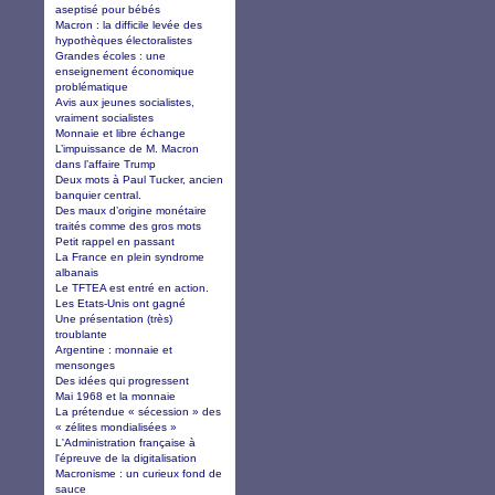
aseptisé pour bébés
Macron : la difficile levée des
hypothèques électoralistes
Grandes écoles : une
enseignement économique
problématique
Avis aux jeunes socialistes,
vraiment socialistes
Monnaie et libre échange
L’impuissance de M. Macron
dans l’affaire Trump
Deux mots à Paul Tucker, ancien
banquier central.
Des maux d’origine monétaire
traités comme des gros mots
Petit rappel en passant
La France en plein syndrome
albanais
Le TFTEA est entré en action.
Les Etats-Unis ont gagné
Une présentation (très)
troublante
Argentine : monnaie et
mensonges
Des idées qui progressent
Mai 1968 et la monnaie
La prétendue « sécession » des
« zélites mondialisées »
L'Administration française à
l'épreuve de la digitalisation
Macronisme : un curieux fond de
sauce