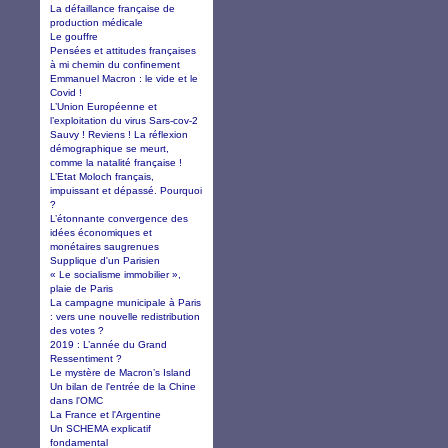
La défaillance française de
production médicale
Le gouffre
Pensées et attitudes françaises
à mi chemin du confinement
Emmanuel Macron : le vide et le
Covid !
L’Union Européenne et
l’exploitation du virus Sars-cov-2
Sauvy ! Reviens ! La réflexion
démographique se meurt,
comme la natalité française !
L’Etat Moloch français,
impuissant et dépassé. Pourquoi
?
L’étonnante convergence des
idées économiques et
monétaires saugrenues
Supplique d'un Parisien
« Le socialisme immobilier »,
plaie de Paris
La campagne municipale à Paris
: vers une nouvelle redistribution
des votes ?
2019 : L’année du Grand
Ressentiment ?
Le mystère de Macron’s Island
Un bilan de l'entrée de la Chine
dans l'OMC
La France et l'Argentine
Un SCHEMA explicatif
fondamental