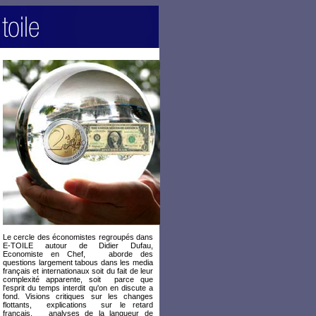
Le cercle des économistes regroupés dans
E-TOILE autour de Didier Dufau,
Economiste en Chef, aborde des
questions largement tabous dans les media
français et internationaux soit du fait de leur
complexité apparente, soit parce que
l'esprit du temps interdit qu'on en discute a
fond. Visions critiques sur les changes
flottants, explications sur le retard
français, analyses de la langueur de