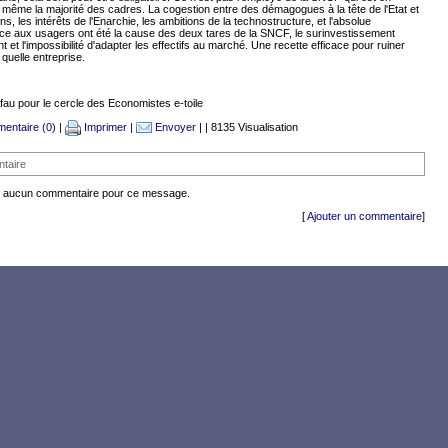
 même la majorité des cadres. La cogestion entre des démagogues à la tête de l'Etat et
ns, les intérêts de l'Enarchie, les ambitions de la technostructure, et l'absolue
nce aux usagers ont été la cause des deux tares de la SNCF, le surinvestissement
 et l'impossibilité d'adapter les effectifs au marché. Une recette efficace pour ruiner
 quelle entreprise.
fau pour le cercle des Economistes e-toile
entaire (0)
|
Imprimer
|
Envoyer
| | 8135 Visualisation
taire
ste aucun commentaire pour ce message.
[
Ajouter un commentaire
]