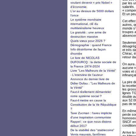
voulant devenir « prix Nobel »
par les u
salariés.
d’économie.
« compens
L'or au dessus de 5000 dollars
Et un peu
l'once
Le système monétaire
Cet effec
international, clé du
autres, q
multilatéralisme heureux
monde s’e
troupes a
La gratuité : une arme de
absences
destruction massive
Quels vœux pour 2026 ?
Seulement
Démographie : quand France
désagrégé
Info désinforme de façon
et très d
Chirac, é
éhontée
retour da
Le livre de NICOLAS
DUFOURCQ : la dette sociale de
On aura J
la France 1974-2024
aucune ré
Livre "Les Malheurs de la Vérité"
voies et 
- L'interview de l'auteur
infinança
Annonce du dernier livre de
La pire d
Didier Dufau : "Les Malheurs de
la recett
la Vérité"
les gross
Faut-il réellement démanteler
lignes TG
notre système social ?
double av
aux 52 00
Faut-il mettre en cause la
pas de te
Constitution de la Ve République
?
En même 
Taxe Zucman : l'aveu implicite
perde so
d'une inspiration communiste
homosexue
Rappel : ce que nous disions
SNCF en E
condition
début 2017
De la stabilité des "stablecoins"
Arrive la
Vents mauvais, fantômes