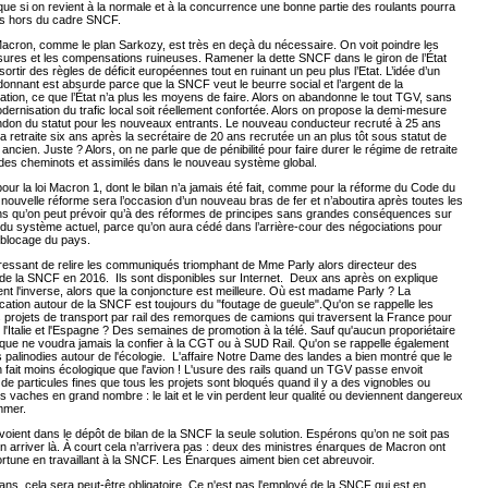
ue si on revient à la normale et à la concurrence une bonne partie des roulants pourra
ris hors du cadre SNCF.
acron, comme le plan Sarkozy, est très en deçà du nécessaire. On voit poindre les
ures et les compensations ruineuses. Ramener la dette SNCF dans le giron de l’État
 sortir des règles de déficit européennes tout en ruinant un peu plus l’Etat. L’idée d’un
onnant est absurde parce que la SNCF veut le beurre social et l’argent de la
tion, ce que l’État n’a plus les moyens de faire. Alors on abandonne le tout TGV, sans
dernisation du trafic local soit réellement confortée. Alors on propose la demi-mesure
ndon du statut pour les nouveaux entrants. Le nouveau conducteur recruté à 25 ans
 la retraite six ans après la secrétaire de 20 ans recrutée un an plus tôt sous statut de
ancien. Juste ? Alors, on ne parle que de pénibilité pour faire durer le régime de retraite
des cheminots et assimilés dans le nouveau système global.
r la loi Macron 1, dont le bilan n’a jamais été fait, comme pour la réforme du Code du
la nouvelle réforme sera l’occasion d’un nouveau bras de fer et n’aboutira après toutes les
ons qu’on peut prévoir qu’à des réformes de principes sans grandes conséquences sur
 du système actuel, parce qu’on aura cédé dans l’arrière-cour des négociations pour
 blocage du pays.
téressant de relire les communiqués triomphant de Mme Parly alors directeur des
de la SNCF en 2016. Ils sont disponibles sur Internet. Deux ans après on explique
t l'inverse, alors que la conjoncture est meilleure. Où est madame Parly ? La
tion autour de la SNCF est toujours du "foutage de gueule".Qu'on se rappelle les
s projets de transport par rail des remorques de camions qui traversent la France pour
s l'Italie et l'Espagne ? Des semaines de promotion à la télé. Sauf qu'aucun proporiétaire
que ne voudra jamais la confier à la CGT ou à SUD Rail. Qu'on se rappelle également
s palinodies autour de l'écologie. L'affaire Notre Dame des landes a bien montré que le
en fait moins écologique que l'avion ! L'usure des rails quand un TGV passe envoit
 de particules fines que tous les projets sont bloqués quand il y a des vignobles ou
vaches en grand nombre : le lait et le vin perdent leur qualité ou deviennent dangereux
mmer.
voient dans le dépôt de bilan de la SNCF la seule solution. Espérons qu’on ne soit pas
en arriver là. À court cela n’arrivera pas : deux des ministres énarques de Macron ont
 fortune en travaillant à la SNCF. Les Énarques aiment bien cet abreuvoir.
ns, cela sera peut-être obligatoire. Ce n'est pas l'employé de la SNCF qui est en