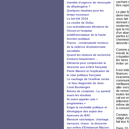
sachant q
Interdire d'urgence de monoxyde
être rep
de dihydrogène ?
Quelques maximes pour les
Le plan M
temps nouveaux
demi-mes
Le bel été 2024
nous fait
donnant d
La courbe de Dufau
modernisa
Les scandaleuses décisions de
que la mo
l'Arcom et l'emprise
d’un aba
antidémocratique de la haute
partira à
fonction publique
cheminot 
France : conservatoire honteux
absurde 
de la violence révolutionnaire
Comme pou
sacralisée
travail, 
Quand les moteurs de recherche
crispati
évoluent bizarrement ...
les tares
Eléments pour comprendre la
éviter un
descente aux enfers française
Il est in
Pierre Manent et l’explication de
finances 
la crise politique française
exactemen
Le naufrage de l’extrême centre
communica
: le faux diagnostic de Jean-
mirifique
Louis Bourlanges
aller ver
de remor
Brèves de comptoirs - Le samedi
toutes le
avant les résultats
rail est 
Ils osent appeler cela «
tellement
programmes »
même des 
Exiger la neutralité politique et
à conso
idéologique des sujets des
Certains 
épreuves du BAC
obligé d’
Blessure narcissique, chantage,
fait leur
menaces, chaos : la descente
aux enfers d'Emmanuel Macron.
Dans 10 a