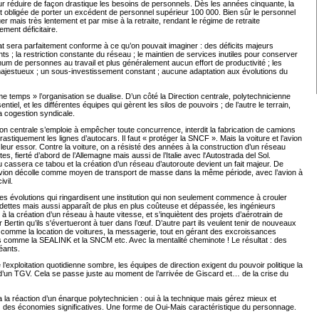
ur réduire de façon drastique les besoins de personnels. Dès les années cinquante, la
obligée de porter un excédent de personnel supérieur 100 000. Bien sûr le personnel
er mais très lentement et par mise à la retraite, rendant le régime de retraite
ement déficitaire.
at sera parfaitement conforme à ce qu’on pouvait imaginer : des déficits majeurs
s ; la restriction constante du réseau ; le maintien de services inutiles pour conserver
m de personnes au travail et plus généralement aucun effort de productivité ; les
majestueux ; un sous-investissement constant ; aucune adaptation aux évolutions du
 temps » l’organisation se dualise. D’un côté la Direction centrale, polytechnicienne
entiel, et les différentes équipes qui gèrent les silos de pouvoirs ; de l’autre le terrain,
la cogestion syndicale.
ion centrale s’emploie à empêcher toute concurrence, interdit la fabrication de camions
 drastiquement les lignes d’autocars. Il faut « protéger la SNCF ». Mais la voiture et l’avion
leur essor. Contre la voiture, on a résisté des années à la construction d’un réseau
tes, fierté d’abord de l’Allemagne mais aussi de l’Italie avec l'Autostrada del Sol.
cassera ce tabou et la création d’un réseau d’autoroute devient un fait majeur. De
vion décolle comme moyen de transport de masse dans la même période, avec l’avion à
ivil.
s évolutions qui ringardisent une institution qui non seulement commence à crouler
dettes mais aussi apparaît de plus en plus coûteuse et dépassée, les ingénieurs
à la création d’un réseau à haute vitesse, et s’inquiètent des projets d’aérotrain de
ur Bertin qu’ils s'évertueront à tuer dans l’œuf. D’autre part ils veulent tenir de nouveaux
comme la location de voitures, la messagerie, tout en gérant des excroissances
 comme la SEALINK et la SNCM etc. Avec la mentalité cheminote ! Le résultat : des
géants.
 l’exploitation quotidienne sombre, les équipes de direction exigent du pouvoir politique la
d’un TGV. Cela se passe juste au moment de l’arrivée de Giscard et… de la crise du
 la réaction d’un énarque polytechnicien : oui à la technique mais gérez mieux et
 des économies significatives. Une forme de Oui-Mais caractéristique du personnage.