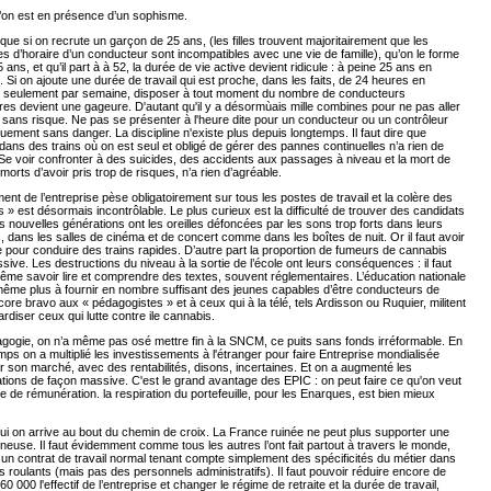
’on est en présence d’un sophisme.
r que si on recrute un garçon de 25 ans, (les filles trouvent majoritairement que les
es d’horaire d’un conducteur sont incompatibles avec une vie de famille), qu’on le forme
 ans, et qu’il part à à 52, la durée de vie active devient ridicule : à peine 25 ans en
Si on ajoute une durée de travail qui est proche, dans les faits, de 24 heures en
seulement par semaine, disposer à tout moment du nombre de conducteurs
es devient une gageure. D'autant qu'il y a désormùais mille combines pour ne pas aller
l sans risque. Ne pas se présenter à l'heure dite pour un conducteur ou un contrôleur
quement sans danger. La discipline n'existe plus depuis longtemps. Il faut dire que
r dans des trains où on est seul et obligé de gérer des pannes continuelles n’a rien de
 Se voir confronter à des suicides, des accidents aux passages à niveau et la mort de
morts d’avoir pris trop de risques, n’a rien d’agréable.
ment de l’entreprise pèse obligatoirement sur tous les postes de travail et la colère des
 » est désormais incontrôlable. Le plus curieux est la difficulté de trouver des candidats
es nouvelles générations ont les oreilles défoncées par les sons trop forts dans leurs
es, dans les salles de cinéma et de concert comme dans les boîtes de nuit. Or il faut avoir
lle pour conduire des trains rapides. D’autre part la proportion de fumeurs de cannabis
sive. Les destructions du niveau à la sortie de l’école ont leurs conséquences : il faut
ême savoir lire et comprendre des textes, souvent réglementaires. L’éducation nationale
même plus à fournir en nombre suffisant des jeunes capables d’être conducteurs de
ncore bravo aux « pédagogistes » et à ceux qui à la télé, tels Ardisson ou Ruquier, militent
ardiser ceux qui lutte contre ile cannabis.
gogie, on n’a même pas osé mettre fin à la SNCM, ce puits sans fonds irréformable. En
s on a multiplié les investissements à l'étranger pour faire Entreprise mondialisée
r son marché, avec des rentabilités, disons, incertaines. Et on a augmenté les
ions de façon massive. C'est le grand avantage des EPIC : on peut faire ce qu'on veut
e de rémunération. la respiration du portefeuille, pour les Enarques, est bien mieux
ui on arrive au bout du chemin de croix. La France ruinée ne peut plus supporter une
euse. Il faut évidemment comme tous les autres l’ont fait partout à travers le monde,
 un contrat de travail normal tenant compte simplement des spécificités du métier dans
s roulants (mais pas des personnels administratifs). Il faut pouvoir réduire encore de
60 000 l'effectif de l’entreprise et changer le régime de retraite et la durée de travail,