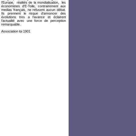
l'Europe, réalités de la mondialisation, les
économistes d'E-Toile, contrairement aux
medias français, ne refusent aucun débat.
Ils prennent le risque d'annoncer des
évolutions tres a l'avance et éclairent
l'actualité avec une force de perception
remarquable.
Association loi 1901