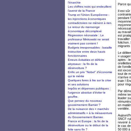
l'énarchie
Parce qu
Les chiffres noirs qui endeuillent
l’avenir de la France
Il est sû
contraint
Trump et l’Union Européenne :
pendant 5
les injonctions économiques
moyenne. 
contradictoires ne mènent à rien.
moyenne 
Le retour du mensonge
nécessair
économique décomplexé
au travai
Régression néonatale : Le
est prati
travaille
professeur Minkowski ne serait
folichon.
vraiment pas content !
migrants 
Budgets irresponsables : bataille
instructive entre deux hauts
Le délite
fonctionnaires
« usagers
aptes : l
Erreurs évitables et déficits
oreillett
abyssaux : la fin de la
de l’orei
désinvolture ?
est exces
Enfin un prix "Nobel" d'économie
tout de m
qui le mérite
n’arrive 
Quelques livres à lire sur la crise
train ! E
pour ring
et ses solutions
Impôts et dépenses publiques :
Par déma
l'urgence absolue d'éviter le
même temp
gouffre.
leader su
Que pensez du nouveau
rémunérat
gouvernement Barnier ?
en matièr
ventilée.
De la nuisance des « marchés
administratifs » à la mésaventure
Aujourd’h
du Gouvernement Barnier.
SNCF ruin
France et Europe : la fin de la
revenir à
désinvolture ou le début de la
le cas de
50 000 à 
folie sans fin ?