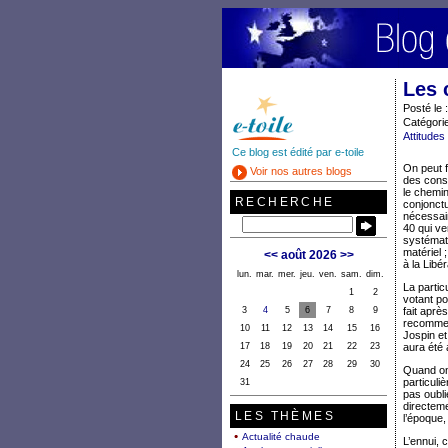
Les 
Posté le 
Catégorie
Attitudes
Ce blog est édité par e-toile
On peut f
Voir nos autres blogs
des cons
le chemin
RECHERCHE
conjonctu
nécessair
40 qui ve
systémati
matériel 
<<
août 2026
>>
à la Libé
lun.
mar.
mer.
jeu.
ven.
sam.
dim.
La partic
1
2
votant po
3
4
5
6
7
8
9
fait aprè
recommen
10
11
12
13
14
15
16
Jospin et
17
18
19
20
21
22
23
aura été 
24
25
26
27
28
29
30
Quand on
particuli
31
pas oubl
directem
LES THÈMES
l’époque,
Actualité chaude
L’ennui, 