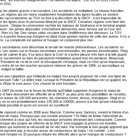
rand : les effectifs réaugmentent ! La hausse est légère : 152 652 en 2012 contre
en 2011.
 les pépins graves s’accumulent. Les accidents se multiplient. Le réseau francilien
es régions qui ont repris stupidement l’exploitation des lignes locales se sentent
 les raccordements au TGV se font à la discrétion de la SNCF ; il est impossible de
ser les lignes avec le personnel détaché par la SNCF. Certaines régions vont faire des
rieuses : Dieppe la communiste rachète les bateaux de Seafrance et le terminal anglais
ven : les pertes abyssales s’enchaînent dénoncées avec ferveur par la Cour des
Rien n’y fait. Des rames vides circulent dans l’indifférence des électeurs. Le TGV
à perdre beaucoup d’argent en dépit d’une gestion reprise de celle des avions. Il n’y a
rix. La complexité est partout et l’usager ne comprend plus rien.
es secondaires sont désormais le terrain de retards phénoménaux. Les accidents se
ent. Les rames sur le réseau secondaire sont immondes, les pannes innombrables. Pépy
e de calmer le jeu. Il se lance dans la Com’ et s’avère pleurer très bien à la télé quand
s surviennent ou faire du passionnel médiatique quand tout est paralysé. Beaucoup
le Président de roi de la com’ et d’incapacité chronique, mais ce n’est qu’un impuissant,
 a ordre de ne rien toucher qui puisse relancer les grèves de 1995, ce qui explique sa
 malgré la faillite.
 un peu rappelons que Hollande ira malgré tout jusqu’à proposer de créer une ligne de
rvant Tulle ! Le délire total. Lorsque le Président de la République est un guignol, les
s d’Epic le sont aussi. Ces choses-là sont fractales.
 1997 j’écrivais sur le forum du Monde qu’il fallait supprimer d’urgence le statut de
 et faire descendre les effectifs de la SNCF au plus près des possibilités de recettes,
ire autour de 100 000 personnes, les réactions furent, disons, énergiques. Vingt et un
 on en est probablement entre 135 000 et 150000, preuve à la fois qu’une réduction
tait possible et qu’on est encore en sureffectif.
ie reprend comme en 2008 avec Macron. Comme avec Sarkozy, revient le thème d’un
t de statut. Pourquoi pas une société anonyme ? Et l’idée de limiter l'obscénité du
 cheminot à ceux qui l’ont, les nouveaux arrivants devenant des contractuels. Comme
 lorsque des projets de réforme de la SNCF sont engagés la presse est inondée
tions qui montrent la nécessité de ne rien faire. Par exemple le bon peuple apprend que
e parvient pas à recruter assez de conducteurs de trains ! Un comble : c’est
nt l’emploi roi. Et pourquoi réduire les effectifs alors qu’on manque de conducteurs ?