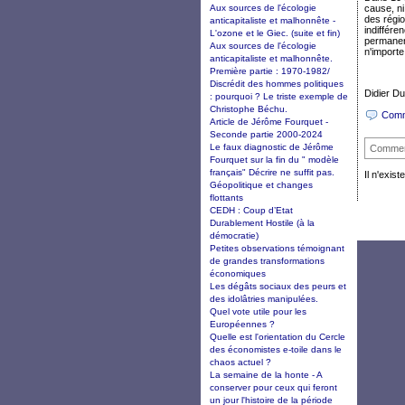
Aux sources de l'écologie
cause, ni
des régio
anticapitaliste et malhonnête -
indiffére
L'ozone et le Giec. (suite et fin)
permanent
Aux sources de l'écologie
n'importe
anticapitaliste et malhonnête.
Première partie : 1970-1982/
Discrédit des hommes politiques
Didier Du
: pourquoi ? Le triste exemple de
Christophe Béchu.
Comm
Article de Jérôme Fourquet -
Seconde partie 2000-2024
Le faux diagnostic de Jérôme
Commen
Fourquet sur la fin du " modèle
français" Décrire ne suffit pas.
Il n'exi
Géopolitique et changes
flottants
CEDH : Coup d’Etat
Durablement Hostile (à la
démocratie)
Petites observations témoignant
de grandes transformations
économiques
Les dégâts sociaux des peurs et
des idolâtries manipulées.
Quel vote utile pour les
Européennes ?
Quelle est l'orientation du Cercle
des économistes e-toile dans le
chaos actuel ?
La semaine de la honte - A
conserver pour ceux qui feront
un jour l'histoire de la période