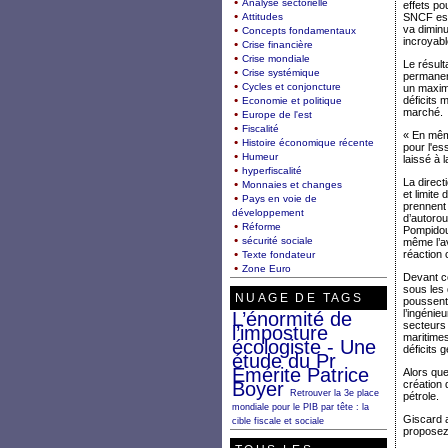
Analyse sectorielle
effets po
Attitudes
SNCF est 
va diminu
Concepts fondamentaux
incroyabl
Crise financière
Crise mondiale
Le résult
Crise systémique
permanent
Cycles et conjoncture
un maximu
déficits 
Economie et politique
marché.
Europe de l'est
Fiscalité
« En même
Histoire économique récente
pour l'ess
Humeur
laissé à 
hyperfiscalité
La direct
Monnaies et changes
et limite
Pays en voie de
prennent 
développement
d’autorou
Réforme
Pompidou 
sécurité sociale
même l’a
réaction c
Texte fondateur
Zone Euro
Devant ce
sous les 
NUAGE DE TAGS
poussent 
l’ingénie
L’énormité de
secteurs 
l’imposture
maritimes
écologiste - Une
déficits 
étude du Pr
Emérite Patrice
Alors que
Boyer
création 
Retrouver la 3e place
pétrole.
mondiale pour le PIB par tête : la
Giscard a
cible fiscale et sociale
proposez