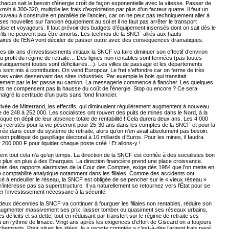
cun sait le besoin d’énergie croît de façon exponentielle avec la vitesse. Passer de
m/h à 300-320, multiplie les frais d’exploitation par plus d’un facteur quatre. Il faut un
uveau à construire en parallèle de l’ancien, car on ne peut pas techniquement aller à
ses nouvelles sur l’ancien équipement au sol et il ne faut pas arrêter le transport
se et voyageurs. Il faut prévoir des budgets d’équipement insensés dont on sait dès le
’ils ne peuvent pas être amortis. Les technos de la SNCF alliés aux hauts
naires de l’ENA vont décider de passer outre avec des conséquences dramatiques.
es dix ans d’investissements initiaux la SNCF va faire diminuer son effectif d’environ
u profit du régime de retraite… Des lignes non rentables sont fermées (pas toutes
ratiquement toutes sont déficitaires…). Les villes de passage et les départements
 sont mis à contribution. On vend Europcar. Le fret s’effondre car on ferme de très
s voies desservant des sites industriels. Par exemple le bois qui transitait
irement par le fer passe au camion. La messagerie commence à flancher. Les quelques
aits ne compensent pas la hausse du coût de l’énergie. Stop ou encore ? Ce sera
algré la certitude d’un puits sans fond financier.
rivée de Mitterrand, les effectifs, qui diminuaient régulièrement augmentent à nouveau
de 248 à 252 000. Les socialistes ont rouvert des puits de mines dans le Nord, à la
ue en dépit de leur absence totale de rentabilité ! Cela durera deux ans. Les 4 000
s recrutés pour la vie pèseront pour 25-30 ans dans les comptes de la SNCF et pour la
ée dans ceux du système de retraite, alors qu’on n’en avait absolument pas besoin.
ion politique de gaspillage électoral à 10 milliards d’Euros. Pour les mines, il faudra
200 000 F pour liquider chaque poste créé ! Et allons-y !
t tout cela n’a qu’un temps. La direction de la SNCF est confiée à des socialistes bon
de plus en plus à des Énarques. La direction financière prend une place croissance.
près des rapports alarmistes de la Cour des Comptes, exige dès 1984 que l’on mette en
 comptabilité analytique notamment dans les filiales. Comme des accidents ont
à endeuiller le réseau, la SNCF est obligée de se pencher sur le « vieux réseau »
 n’intéresse pas sa superstructure. Il va naturellement se retournez vers l’État pour se
er l’investissement nécessaire à la sécurité.
eux décennies la SNCF va continuer à fourguer les filiales non rentables, réduire son
augmenter massivement ses prix, laisser tomber ou quasiment ses réseaux urbains,
es déficits et sa dette, tout en réduisant par transfert sur le régime de retraite ses
 à un rythme de limace. Vingt ans après les exigences d’effort de Giscard on a toujours
heminots. Pour situer les idées, la « recette comptée » c’est-à-dire l’argent frais payé