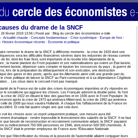
causes du drame de la SNCF
: 26 février 2018 13:56 | Posté par : Blog du cercle des économistes e-toile
 :
Actualité chaude
-
Concepts fondamentaux
-
Crise systémique
-
Europe de l'est
-
-
Histoire économique récente
-
Economie et politique
aire remonter le drame de la SNCF à différents moments : la crise de 1929 dont une
équences sera les difficultés financières sévères dans les industries de réseau comme
 de fer, dont les frais fixes sont importants et la recette très dépendante de la
re ; la manie planiste du Front populaire et ses nationalisations qui voient un État laxiste,
ement laxiste, dépenser sans compter et épuiser les ressources du pays ; la guerre de
rra, lors de la préparation du débarquement et son exécution, une destruction
que des gares et des ponts, après que les Allemands aient volé une grande part du
; le choix politique de laisser la SNCF au Parti communiste et à sa dépendance Cégétiste
ration… Les clous dans le cercueil n’ont pas manqué.
ularité de la France est de subir des crises économiques importées et d’y répondre en
ur le socialisme qui aggrave les choses. Les Français adorent la double peine. Ils l’ont
s la crise de 1922 en élisant le bloc des gauches et en 1936 avec le Front Populaire. Ils
ceront après la crise de 1973 qui amènera Mitterrand, la crise de 1992 qui amènera
 celle de 2008 qui nous vaudra Hollande. À chaque fois l’affaissement de la France en
accéléré. Et cela fait quatre-vingts ans que cela dure.
 voit les choses avec un esprit uniquement pratique, une mesure aura été
èrement dramatique : rendre impossible le licenciement des salariés de la SNCF. Il ne faut
ier que besoin de reconstruction et recrutement communiste aidant, la SNCF payaient
ent ou indirectement 750 000 personnes en 1946, dont environ 500 000 cheminots. À
 la SNCF était le premier employeur de France avec l’Éducation Nationale.
c’est que l’électrification du réseau et la poussée de l’automobile allaient conjuguer leurs