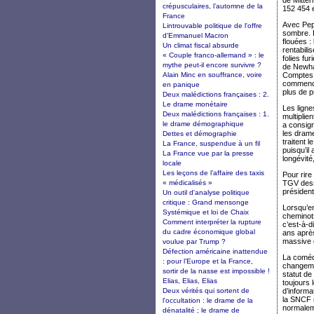
de Mitter
crépusculaires, l’automne de la
152 454 
France
Avec Pepy
Lintrouvable politique de l'offre
sombre. L
d'Emmanuel Macron
flouées :
Un climat fiscal absurde
rentabili
« Couple franco-allemand » : le
folies fu
mythe peut-il encore survivre ?
de Newha
Alain Minc en souffrance, voire
Comptes. 
commence 
en panique
plus de p
Deux malédictions françaises : 2.
Le drame monétaire
Les lign
Deux malédictions françaises : 1.
multipli
le drame démographique
a consign
les drame
Dettes et démographie
traitent 
La France, suspendue à un fil
puisqu’il
La France vue par la presse
longévité,
locale
Les leçons de l’affaire des taxis
Pour rire
« médicalisés »
TGV desse
président
Un outil d'analyse politique
critique : Grand mensonge
Lorsqu’en
Systémique et loi de Chaix
cheminots
Comment interpréter la rupture
c’est-à-d
du cadre économique global
ans après
massive é
voulue par Trump ?
Défection américaine inattendue
La coméd
: pour l’Europe et la France,
changemen
sortir de la nasse est impossible !
statut de
Elias, Elias, Elias
toujours
Deux vérités qui sortent de
d’informa
la SNCF n
l'occultation : le drame de la
normaleme
dénatalité ; le drame de