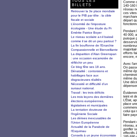
TOUS LES
Comme cha
BILLETS
140-160 k
réseau no
Retrouver la 3e place mondiale
ces vites
pour le PIB par tête : la cible
marchandi
fiscale et sociale
départ qu
fonction
L’énormité de l’imposture
écologiste - Une étude du Pr
Pendant l
Emérite Patrice Boyer
40 000, a
Le niveau scolaire a-t-il baissé
puisque p
comme il se dit un peu partout ?
desservis
La fin bouffonne de l’Enarchie
nombreuse
majorita
Compassionnelle et Bienveillante
efforts f
La disparition d’Alan Greenspan
encore, m
: une occasion escamotée de
réfléchir un peu
Avec l’ar
Ce blog fête ses 18 ans.
On passe 
même époq
Dénatalité : contorsions et
cheminot
habillages face aux
même dur
disgracieuses réalités
Une décis
Nécessité et difficulté d'un
dépenser 
sursaut national.
Travail : les trois déficits
Évidemmen
teint et 
Les trois leçons des dernières
L’État, a
élections européennes,
place une
législatives et municipales
commencé 
La tentation douteuse de
celui qui
l’Ingénierie Sociale
faire pay
Les dérives inexcusables de
Pendant d
l'Union Européenne
réseau, 
Actualité de la Parabole de
gonfler s
l'Esquimau
effectifs
Conseils à un jeune économiste
185 690 c