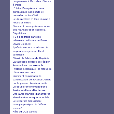
programmés à Bruxelles. Silence
à Paris.
L'Union Européenne : une
bureaucratie sans limite et
dominée par les ONG
Le dernier livre d’Henri Guaino :
forces et limites
Comment on empoisonne la vie
des Français et on souille la
République
Il y a des trous dans les
mémoires politiques de Franz
Olivier Giesbert
Après le serpent monétaire, le
serpent énergétique. Il est
venimeux
Climat : la fabrique de l'hystérie
La faiblesse actuelle de l'édition
économique : un exemple.
Hystérie écologique : le retour de
bâton est en cours
Comment comprendre la
sanctification de Jacques Julliard
par la presse classée à droite
Le double enterrement d'une
illusion et d'une idée fausse
Une autre manière d'analyser la
situation économique mondiale
Le retour de l'inquisition :
exemple pratique , le "décret
tertiaire".
Rôle du CO2 dans le