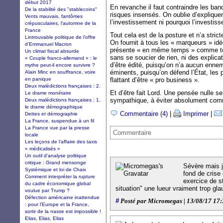
début 2017
En revanche il faut contraindre les ba
De la stabilité des "stablecoins"
risques insensés. On oublie d’expliquer
Vents mauvais, fantômes
l’investissement ni pourquoi l’investis
crépusculaires, l’automne de la
France
Tout cela est de la posture et n’a strict
Lintrouvable politique de l'offre
On fournit à tous les « marqueurs » idé
d'Emmanuel Macron
présente « en même temps » comme tou
Un climat fiscal absurde
sans se soucier de rien, ni des explica
« Couple franco-allemand » : le
d’être édité, puisqu’on n’a aucun ennem
mythe peut-il encore survivre ?
éminents, puisqu’on défend l’État, les pe
Alain Minc en souffrance, voire
en panique
flattant d’être « pro business ».
Deux malédictions françaises : 2.
Et d’être fait Lord. Une pensée nulle s
Le drame monétaire
sympathique, à éviter absolument comm
Deux malédictions françaises : 1.
le drame démographique
Commentaire (4)
|
Imprimer
|
Dettes et démographie
La France, suspendue à un fil
La France vue par la presse
Commentaire
locale
Les leçons de l’affaire des taxis
« médicalisés »
Un outil d'analyse politique
critique : Grand mensonge
Sévère mais j
Systémique et loi de Chaix
fond de crise
Comment interpréter la rupture
exercice de st
du cadre économique global
situation" une lueur vraiment trop gla
voulue par Trump ?
Défection américaine inattendue
#
Posté par Micromegas | 13/08/17 17
: pour l’Europe et la France,
sortir de la nasse est impossible !
Elias, Elias, Elias