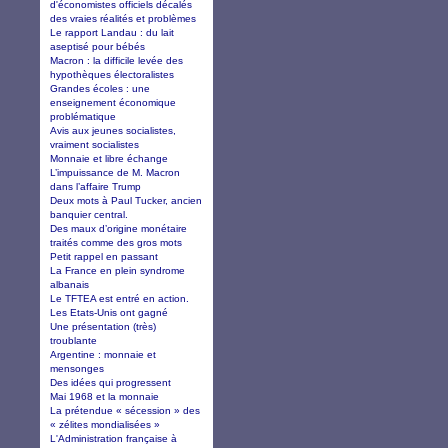
d'économistes officiels décalés
des vraies réalités et problèmes
Le rapport Landau : du lait
aseptisé pour bébés
Macron : la difficile levée des
hypothèques électoralistes
Grandes écoles : une
enseignement économique
problématique
Avis aux jeunes socialistes,
vraiment socialistes
Monnaie et libre échange
L’impuissance de M. Macron
dans l’affaire Trump
Deux mots à Paul Tucker, ancien
banquier central.
Des maux d’origine monétaire
traités comme des gros mots
Petit rappel en passant
La France en plein syndrome
albanais
Le TFTEA est entré en action.
Les Etats-Unis ont gagné
Une présentation (très)
troublante
Argentine : monnaie et
mensonges
Des idées qui progressent
Mai 1968 et la monnaie
La prétendue « sécession » des
« zélites mondialisées »
L'Administration française à