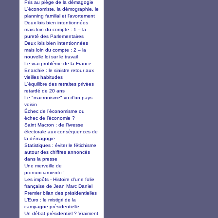
Pris au piège de la démagogie
L'économiste, la démographie, le
planning familial et l'avortement
Deux lois bien intentionnées
mais loin du compte : 1 – la
pureté des Parlementaires
Deux lois bien intentionnées
mais loin du compte : 2 – la
nouvelle loi sur le travail
Le vrai problème de la France
Enarchie : le sinistre retour aux
vieilles habitudes
L'équilibre des retraites privées
retardé de 20 ans
Le "macronisme" vu d'un pays
voisin
Échec de l’économisme ou
échec de l’économie ?
Saint Macron : de l’ivresse
électorale aux conséquences de
la démagogie
Statistiques : éviter le fétichisme
autour des chiffres annoncés
dans la presse
Une merveille de
pronunciamiento !
Les impôts - Histoire d'une folie
française de Jean Marc Daniel
Premier bilan des présidentielles
L’Euro : le mistigri de la
campagne présidentielle
Un débat présidentiel ? Vraiment