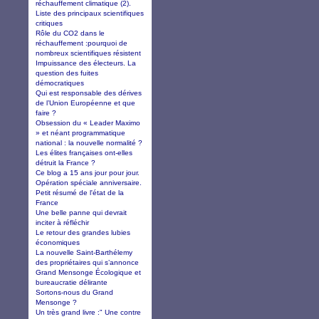
réchauffement climatique (2).
Liste des principaux scientifiques
critiques
Rôle du CO2 dans le
réchauffement :pourquoi de
nombreux scientifiques résistent
Impuissance des électeurs. La
question des fuites
démocratiques
Qui est responsable des dérives
de l’Union Européenne et que
faire ?
Obsession du « Leader Maximo
» et néant programmatique
national : la nouvelle normalité ?
Les élites françaises ont-elles
détruit la France ?
Ce blog a 15 ans jour pour jour.
Opération spéciale anniversaire.
Petit résumé de l'état de la
France
Une belle panne qui devrait
inciter à réfléchir
Le retour des grandes lubies
économiques
La nouvelle Saint-Barthélemy
des propriétaires qui s’annonce
Grand Mensonge Écologique et
bureaucratie délirante
Sortons-nous du Grand
Mensonge ?
Un très grand livre :" Une contre