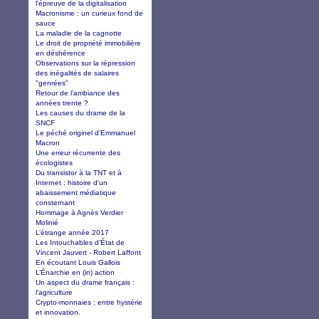
l'épreuve de la digitalisation
Macronisme : un curieux fond de
sauce
La maladie de la cagnotte
Le droit de propriété immobilière
en déshérence
Observations sur la répression
des inégalités de salaires
"genrées"
Retour de l’ambiance des
années trente ?
Les causes du drame de la
SNCF
Le péché originel d’Emmanuel
Macron
Une erreur récurrente des
écologistes
Du transistor à la TNT et à
Internet : histoire d’un
abaissement médiatique
consternant
Hommage à Agnès Verdier
Molinié
L’étrange année 2017
Les Intouchables d’État de
Vincent Jauvert - Robert Laffont
En écoutant Louis Gallois
L’Énarchie en (in) action
Un aspect du drame français :
l'agriculture
Crypto-monnaies : entre hystérie
et innovation.