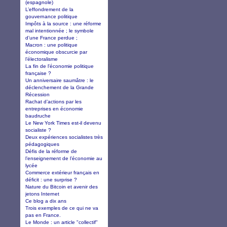
(espagnole)
L’effondrement de la
gouvernance politique
Impôts à la source : une réforme
mal intentionnée ; le symbole
d’une France perdue ;
Macron : une politique
économique obscurcie par
l’électoralisme
La fin de l'économie politique
française ?
Un anniversaire saumâtre : le
déclenchement de la Grande
Récession
Rachat d’actions par les
entreprises en économie
baudruche
Le New York Times est-il devenu
socialiste ?
Deux expériences socialistes très
pédagogiques
Défis de la réforme de
l’enseignement de l’économie au
lycée
Commerce extérieur français en
déficit : une surprise ?
Nature du Bitcoin et avenir des
jetons Internet
Ce blog a dix ans
Trois exemples de ce qui ne va
pas en France.
Le Monde : un article "collectif"