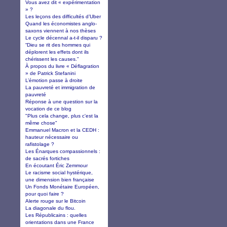
Vous avez dit « expérimentation
» ?
Les leçons des difficultés d’Uber
Quand les économistes anglo-
saxons viennent à nos thèses
Le cycle décennal a-t-il disparu ?
“Dieu se rit des hommes qui
déplorent les effets dont ils
chérissent les causes.”
À propos du livre « Déflagration
» de Patrick Stefanini
L’émotion passe à droite
La pauvreté et immigration de
pauvreté
Réponse à une question sur la
vocation de ce blog
"Plus cela change, plus c'est la
même chose"
Emmanuel Macron et la CEDH :
hauteur nécessaire ou
rafistolage ?
Les Énarques compassionnels :
de sacrés fortiches
En écoutant Éric Zemmour
Le racisme social hystérique,
une dimension bien française
Un Fonds Monétaire Européen,
pour quoi faire ?
Alerte rouge sur le Bitcoin
La diagonale du flou.
Les Républicains : quelles
orientations dans une France