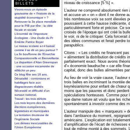
niveau de croissance [5 %] ».
BILLETS
Vivons-nous un épisode
L’auteur ne comprend absolument rien à
gravissime de « l’histoire de la
et accuse un « on » dont il ne donne 
stupidité économique » ?
très nombreuse voix se sont élevées p
Retrouver la 3e place mondiale
poussaient à cette hausse indécente, do
pour le PIB par tête : la cible
particulièrement forte et précise. Ce s
fiscale et sociale
croisés de l’époque qui ont créé la bull
L’énormité de l’imposture
le voir, ni de le critiquer. Cela forcerai
écologiste - Une étude du Pr
des idées communes et ferait perdre to
Emérite Patrice Boyer
parapublics.
Le niveau scolaire a-t-il baissé
comme il se dit un peu partout ?
Citons : « Les crédits ne financent pas
La fin bouffonne de l’Enarchie
« alimentent la distribution de crédits 
Compassionnelle et Bienveillante
parfaitement exact. Nous avons théori
La disparition d’Alan Greenspan
d’« économie baudruche » car elle fina
: une occasion escamotée de
capital, donc des bulles alimentées par
réfléchir un peu
Ce blog fête ses 18 ans.
Au lieu de voir la vraie cause, l’auteur
Dénatalité : contorsions et
trois balles en incriminant la montée de
habillages face aux
keynésianisme pour enfant de chœur q
disgracieuses réalités
moins que les pauvres et donc perdent
Nécessité et difficulté d'un
spéculations honteuses. Comme pour la 
sursaut national.
Travail : les trois déficits
que dame nature ait voulu que les rich
Les trois leçons des dernières
spontanément à investir comme des mal
élections européennes,
L’auteur manipule des « marqueurs » de
législatives et municipales
La tentation douteuse de
dans l’ambiance du moment, rejoignant
l’Ingénierie Sociale
américains. L’explication est totaleme
Les dérives inexcusables de
d’amplification de l’écart de richesses 
l'Union Européenne
tout de même monté à des sommets. La 