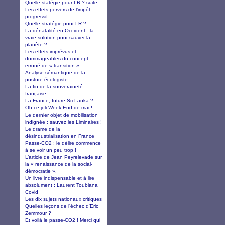
Quelle statégie pour LR ? suite
Les effets pervers de l’impôt
progressif
Quelle stratégie pour LR ?
La dénatalité en Occident : la
vraie solution pour sauver la
planète ?
Les effets imprévus et
dommageables du concept
erroné de « transition »
Analyse sémantique de la
posture écologiste
La fin de la souveraineté
française
La France, future Sri Lanka ?
Oh ce joli Week-End de mai !
Le dernier objet de mobilisation
indignée : sauvez les Liminaires !
Le drame de la
désindustrialisation en France
Passe-CO2 : le délire commence
à se voir un peu trop !
L’article de Jean Peyrelevade sur
la « renaissance de la social-
démocratie ».
Un livre indispensable et à lire
absolument : Laurent Toubiana
Covid
Les dix sujets nationaux critiques
Quelles leçons de l'échec d'Eric
Zemmour ?
Et voilà le passe-CO2 ! Merci qui