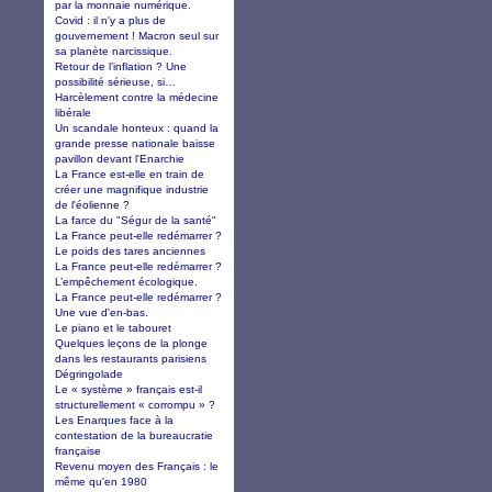
par la monnaie numérique.
Covid : il n'y a plus de
gouvernement ! Macron seul sur
sa planète narcissique.
Retour de l’inflation ? Une
possibilité sérieuse, si…
Harcèlement contre la médecine
libérale
Un scandale honteux : quand la
grande presse nationale baisse
pavillon devant l'Enarchie
La France est-elle en train de
créer une magnifique industrie
de l'éolienne ?
La farce du "Ségur de la santé"
La France peut-elle redémarrer ?
Le poids des tares anciennes
La France peut-elle redémarrer ?
L’empêchement écologique.
La France peut-elle redémarrer ?
Une vue d'en-bas.
Le piano et le tabouret
Quelques leçons de la plonge
dans les restaurants parisiens
Dégringolade
Le « système » français est-il
structurellement « corrompu » ?
Les Enarques face à la
contestation de la bureaucratie
française
Revenu moyen des Français : le
même qu'en 1980