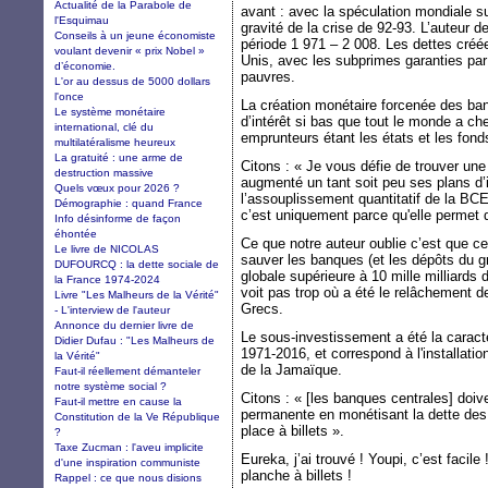
Actualité de la Parabole de
avant : avec la spéculation mondiale s
l'Esquimau
gravité de la crise de 92-93. L’auteur d
Conseils à un jeune économiste
période 1 971 – 2 008. Les dettes créées
voulant devenir « prix Nobel »
Unis, avec les subprimes garanties par 
d’économie.
pauvres.
L'or au dessus de 5000 dollars
l'once
La création monétaire forcenée des ban
Le système monétaire
d’intérêt si bas que tout le monde a ch
international, clé du
emprunteurs étant les états et les fond
multilatéralisme heureux
La gratuité : une arme de
Citons : « Je vous défie de trouver un
destruction massive
augmenté un tant soit peu ses plans d’
Quels vœux pour 2026 ?
l’assouplissement quantitatif de la BCE 
Démographie : quand France
c’est uniquement parce qu'elle permet d
Info désinforme de façon
éhontée
Ce que notre auteur oublie c’est que cet
Le livre de NICOLAS
sauver les banques (et les dépôts du g
DUFOURCQ : la dette sociale de
globale supérieure à 10 mille milliards 
la France 1974-2024
voit pas trop où a été le relâchement 
Livre "Les Malheurs de la Vérité"
Grecs.
- L'interview de l'auteur
Annonce du dernier livre de
Le sous-investissement a été la caracté
Didier Dufau : "Les Malheurs de
1971-2016, et correspond à l'installati
la Vérité"
de la Jamaïque.
Faut-il réellement démanteler
notre système social ?
Citons : « [les banques centrales] doive
Faut-il mettre en cause la
permanente en monétisant la dette des 
Constitution de la Ve République
place à billets ».
?
Taxe Zucman : l'aveu implicite
Eureka, j’ai trouvé ! Youpi, c’est facile 
d'une inspiration communiste
planche à billets !
Rappel : ce que nous disions