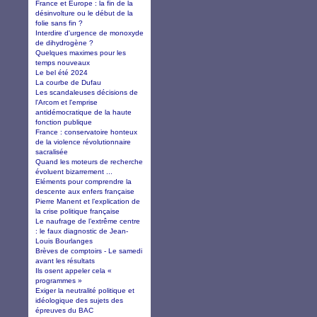
France et Europe : la fin de la
désinvolture ou le début de la
folie sans fin ?
Interdire d'urgence de monoxyde
de dihydrogène ?
Quelques maximes pour les
temps nouveaux
Le bel été 2024
La courbe de Dufau
Les scandaleuses décisions de
l'Arcom et l'emprise
antidémocratique de la haute
fonction publique
France : conservatoire honteux
de la violence révolutionnaire
sacralisée
Quand les moteurs de recherche
évoluent bizarrement ...
Eléments pour comprendre la
descente aux enfers française
Pierre Manent et l’explication de
la crise politique française
Le naufrage de l’extrême centre
: le faux diagnostic de Jean-
Louis Bourlanges
Brèves de comptoirs - Le samedi
avant les résultats
Ils osent appeler cela «
programmes »
Exiger la neutralité politique et
idéologique des sujets des
épreuves du BAC