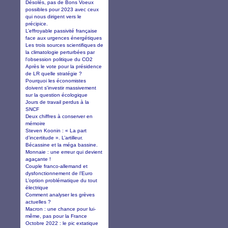
Désolés, pas de Bons Voeux
possibles pour 2023 avec ceux
qui nous dirigent vers le
précipice.
L’effroyable passivité française
face aux urgences énergétiques
Les trois sources scientifiques de
la climatologie perturbées par
l'obsession politique du CO2
Après le vote pour la présidence
de LR quelle stratégie ?
Pourquoi les économistes
doivent s'investir massivement
sur la question écologique
Jours de travail perdus à la
SNCF
Deux chiffres à conserver en
mémoire
Steven Koonin : « La part
d’incertitude ». L’artilleur.
Bécassine et la méga bassine.
Monnaie : une erreur qui devient
agaçante !
Couple franco-allemand et
dysfonctionnement de l’Euro
L’option problématique du tout
électrique
Comment analyser les grèves
actuelles ?
Macron : une chance pour lui-
même, pas pour la France
Octobre 2022 : le pic extatique