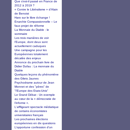
Que s'est-il passé en France de
2012 à 2019 ?
« Contre le Libéralisme » d’Alain
de Benoist
Haro sur le libre échange !
Enarchie Compassionnelle – Le
faux projet de réforme
La Monnaie du Diable : le
sommaire
Les trois manières de voir
l’Europe, dont deux sont
actuellement caduques
Une campagne pour les
Européennes totalement
décalée des enjeux
Annonce du prochain livre de
Didier Dufau : La monnaie du
Diable
Quelques leçons du phénomène
des Gilets Jaunes
Psychodrame autour de Jean
Monnet et des "pères" de
"l'Europe des Etats-Unis"
Le Grand Débat : Un exemple
au cœur de la « démocratie de
l’informe ».
L'affligeant spectacle médiatique
de certains économistes
universitaires français
Les prochaines élections
européennes en dix questions
L’opportune confession d’un