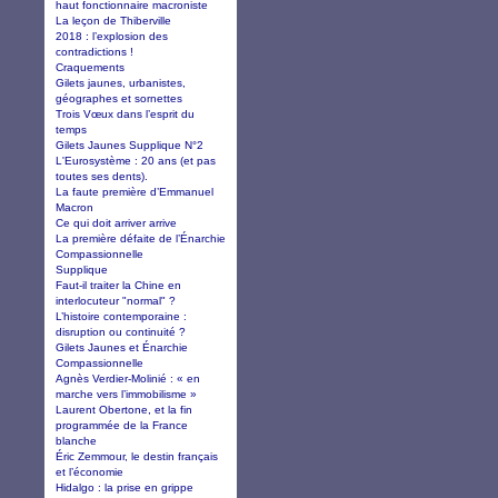
haut fonctionnaire macroniste
La leçon de Thiberville
2018 : l’explosion des
contradictions !
Craquements
Gilets jaunes, urbanistes,
géographes et sornettes
Trois Vœux dans l’esprit du
temps
Gilets Jaunes Supplique N°2
L'Eurosystème : 20 ans (et pas
toutes ses dents).
La faute première d’Emmanuel
Macron
Ce qui doit arriver arrive
La première défaite de l’Énarchie
Compassionnelle
Supplique
Faut-il traiter la Chine en
interlocuteur "normal" ?
L’histoire contemporaine :
disruption ou continuité ?
Gilets Jaunes et Énarchie
Compassionnelle
Agnès Verdier-Molinié : « en
marche vers l’immobilisme »
Laurent Obertone, et la fin
programmée de la France
blanche
Éric Zemmour, le destin français
et l’économie
Hidalgo : la prise en grippe