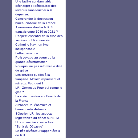
Une facilité condamnable :
décharger et défiscaliser des
revenus sans toucher à la
dépense.
Comprendre la destruction
bureaucratique de la France
Avons-nous doublé le PIB
français entre 1980 et 2021 ?
L'aspect essentiel de la crise des
services publics français
Catherine Nay : un livre
indispensable
Lettre persanne
Petit voyage au coeur de la
grande désinformation
Pourquoi ne pas réformer le droit
de grève
Les services publics à la
française, Moloch impuissant et
ruineux. Pourquoi ?
LR - Zemmour. Pour qui sonne le
glas ?
La vraie question sur l'avenir de
la France
Architecture, énarchite et
bureaucratie délirante
Sélection LR : les aspects
regrettables du débat sur BFM
Un commentaire sur le livre
"Sortir du Désastre"
Le très révélateur rapport écolo
de RTE