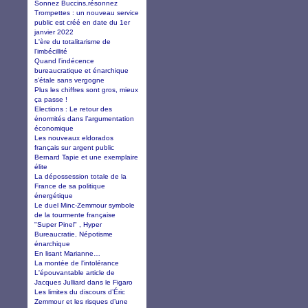
Sonnez Buccins,résonnez
Trompettes : un nouveau service
public est créé en date du 1er
janvier 2022
L'ère du totalitarisme de
l'imbécillité
Quand l’indécence
bureaucratique et énarchique
s’étale sans vergogne
Plus les chiffres sont gros, mieux
ça passe !
Elections : Le retour des
énormités dans l’argumentation
économique
Les nouveaux eldorados
français sur argent public
Bernard Tapie et une exemplaire
élite
La dépossession totale de la
France de sa politique
énergétique
Le duel Minc-Zemmour symbole
de la tourmente française
"Super Pinel" , Hyper
Bureaucratie, Népotisme
énarchique
En lisant Marianne…
La montée de l'intolérance
L'épouvantable article de
Jacques Julliard dans le Figaro
Les limites du discours d’Éric
Zemmour et les risques d’une