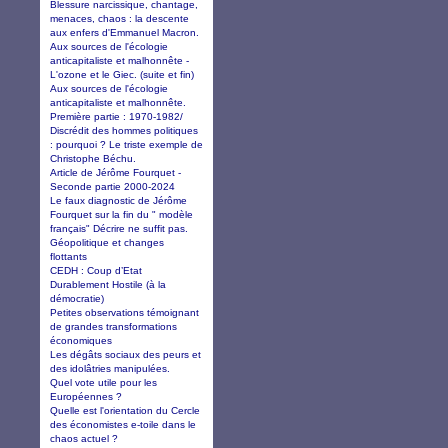
Blessure narcissique, chantage,
menaces, chaos : la descente
aux enfers d'Emmanuel Macron.
Aux sources de l'écologie
anticapitaliste et malhonnête -
L'ozone et le Giec. (suite et fin)
Aux sources de l'écologie
anticapitaliste et malhonnête.
Première partie : 1970-1982/
Discrédit des hommes politiques
: pourquoi ? Le triste exemple de
Christophe Béchu.
Article de Jérôme Fourquet -
Seconde partie 2000-2024
Le faux diagnostic de Jérôme
Fourquet sur la fin du " modèle
français" Décrire ne suffit pas.
Géopolitique et changes
flottants
CEDH : Coup d’Etat
Durablement Hostile (à la
démocratie)
Petites observations témoignant
de grandes transformations
économiques
Les dégâts sociaux des peurs et
des idolâtries manipulées.
Quel vote utile pour les
Européennes ?
Quelle est l'orientation du Cercle
des économistes e-toile dans le
chaos actuel ?