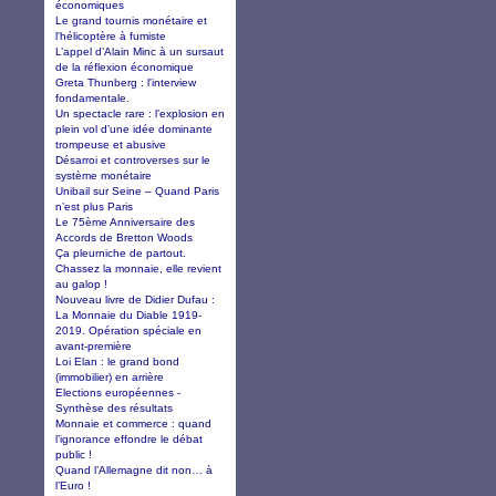
économiques
Le grand tournis monétaire et
l'hélicoptère à fumiste
L’appel d’Alain Minc à un sursaut
de la réflexion économique
Greta Thunberg : l'interview
fondamentale.
Un spectacle rare : l’explosion en
plein vol d’une idée dominante
trompeuse et abusive
Désarroi et controverses sur le
système monétaire
Unibail sur Seine – Quand Paris
n’est plus Paris
Le 75ème Anniversaire des
Accords de Bretton Woods
Ça pleurniche de partout.
Chassez la monnaie, elle revient
au galop !
Nouveau livre de Didier Dufau :
La Monnaie du Diable 1919-
2019. Opération spéciale en
avant-première
Loi Elan : le grand bond
(immobilier) en arrière
Elections européennes -
Synthèse des résultats
Monnaie et commerce : quand
l’ignorance effondre le débat
public !
Quand l’Allemagne dit non… à
l’Euro !