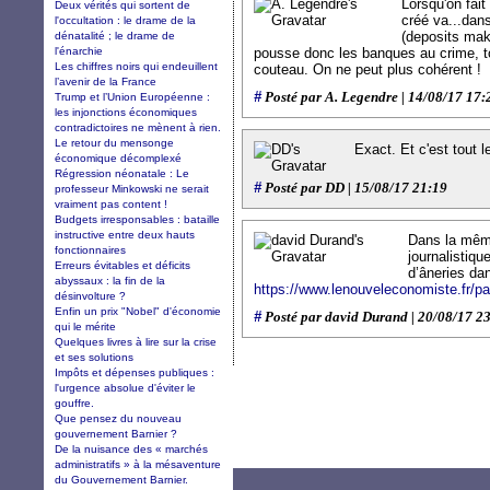
Lorsqu'on fait
Deux vérités qui sortent de
créé va...dans
l'occultation : le drame de la
(deposits mak
dénatalité ; le drame de
l'énarchie
pousse donc les banques au crime, tou
Les chiffres noirs qui endeuillent
couteau. On ne peut plus cohérent !
l’avenir de la France
#
Posté par A. Legendre | 14/08/17 17:
Trump et l’Union Européenne :
les injonctions économiques
contradictoires ne mènent à rien.
Le retour du mensonge
Exact. Et c'est tout 
économique décomplexé
Régression néonatale : Le
#
Posté par DD | 15/08/17 21:19
professeur Minkowski ne serait
vraiment pas content !
Budgets irresponsables : bataille
instructive entre deux hauts
Dans la même
fonctionnaires
journalistiqu
Erreurs évitables et déficits
d’âneries dan
abyssaux : la fin de la
https://www.lenouveleconomiste.fr/pau
désinvolture ?
Enfin un prix "Nobel" d'économie
#
Posté par david Durand | 20/08/17 2
qui le mérite
Quelques livres à lire sur la crise
et ses solutions
Impôts et dépenses publiques :
l'urgence absolue d'éviter le
gouffre.
Que pensez du nouveau
gouvernement Barnier ?
De la nuisance des « marchés
administratifs » à la mésaventure
du Gouvernement Barnier.