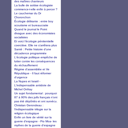
des maîtres chanteurs
La bulle de sottise écologiste
commence-t-elle enfin à percer ?
Le cauchemar du Dr
Choronchon
Écologie délirante : entre boy
scoutisme et bureaucratie
Quand le journal le Point
divague avec des économistes
socialistes
Et voici l’écologie pénitentielle
coercitive. Elle ne s’arrêtera plus
Santé : Petite histoire d’une
décadence programmée
L'écologie politique empêche de
lutter contre les conséquences
du réchauffement
Régime d’assemblée et Ve
République - Il faut réformer
d'urgence
La Nupes et Israël -
L'indispensable antidote de
Michel Onfray
Un sujet fondamental : pourquoi
87 à 90% des juifs français n'ont
pas été dépôrtés et ont survécu.
Christian Gerondeau :
l'indispensable trilogie sur la
religion écologique
Enfin un livre de vérité sur la
guerre d'espagne - Pio Moa- les
mythes de la guerre d'espagne