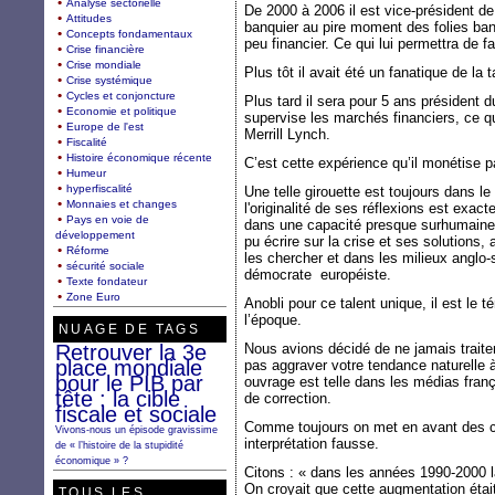
Analyse sectorielle
De 2000 à 2006 il est vice-président de 
Attitudes
banquier au pire moment des folies banca
Concepts fondamentaux
peu financier. Ce qui lui permettra de fa
Crise financière
Crise mondiale
Plus tôt il avait été un fanatique de la
Crise systémique
Cycles et conjoncture
Plus tard il sera pour 5 ans président d
Economie et politique
supervise les marchés financiers, ce 
Europe de l'est
Merrill Lynch.
Fiscalité
Histoire économique récente
C’est cette expérience qu’il monétise p
Humeur
hyperfiscalité
Une telle girouette est toujours dans l
Monnaies et changes
l'originalité de ses réflexions est exac
Pays en voie de
dans une capacité presque surhumaine à
développement
pu écrire sur la crise et ses solutions, a
Réforme
les chercher et dans les milieux anglo-
sécurité sociale
démocrate européiste.
Texte fondateur
Zone Euro
Anobli pour ce talent unique, il est le 
l’époque.
NUAGE DE TAGS
Retrouver la 3e
Nous avions décidé de ne jamais traiter
place mondiale
pas aggraver votre tendance naturelle à
pour le PIB par
ouvrage est telle dans les médias françai
tête : la cible
de correction.
fiscale et sociale
Comme toujours on met en avant des c
Vivons-nous un épisode gravissime
interprétation fausse.
de « l’histoire de la stupidité
économique » ?
Citons : « dans les années 1990-2000 l
On croyait que cette augmentation était
TOUS LES