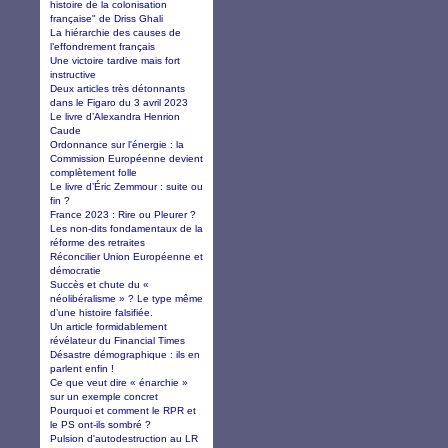
histoire de la colonisation
française" de Driss Ghali
La hiérarchie des causes de
l’effondrement français
Une victoire tardive mais fort
instructive
Deux articles très détonnants
dans le Figaro du 3 avril 2023
Le livre d’Alexandra Henrion
Caude
Ordonnance sur l'énergie : la
Commission Européenne devient
complètement folle
Le livre d’Éric Zemmour : suite ou
fin ?
France 2023 : Rire ou Pleurer ?
Les non-dits fondamentaux de la
réforme des retraites
Réconcilier Union Européenne et
démocratie
Succès et chute du «
néolibéralisme » ? Le type même
d’une histoire falsifiée.
Un article formidablement
révélateur du Financial Times
Désastre démographique : ils en
parlent enfin !
Ce que veut dire « énarchie »
sur un exemple concret
Pourquoi et comment le RPR et
le PS ont-ils sombré ?
Pulsion d'autodestruction au LR