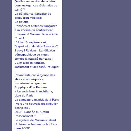
Quelles leçons tirer de la crise
pour les Agences régionales de
santé ?
La défaillance française de
production médicale
Le gouffre
Pensées et attitudes françaises
à mi chemin du confinement
Emmanuel Macron : le vide et le
Covid !
L’Union Européenne et
l’exploitation du virus Sars-cov-2
Sauvy ! Reviens ! La réflexion
démographique se meurt,
comme la natalité française !
L’Etat Moloch français,
impuissant et dépassé. Pourquoi
?
L’étonnante convergence des
idées économiques et
monétaires saugrenues
Supplique d'un Parisien
« Le socialisme immobilier »,
plaie de Paris
La campagne municipale à Paris
: vers une nouvelle redistribution
des votes ?
2019 : L’année du Grand
Ressentiment ?
Le mystère de Macron’s Island
Un bilan de l'entrée de la Chine
dans l'OMC