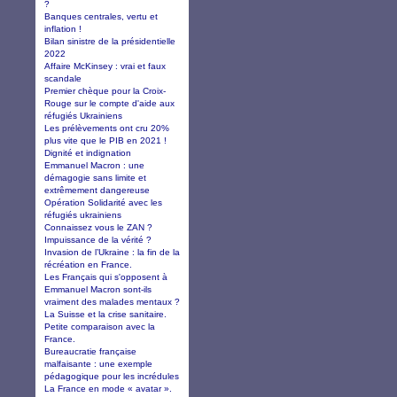
?
Banques centrales, vertu et
inflation !
Bilan sinistre de la présidentielle
2022
Affaire McKinsey : vrai et faux
scandale
Premier chèque pour la Croix-
Rouge sur le compte d'aide aux
réfugiés Ukrainiens
Les prélèvements ont cru 20%
plus vite que le PIB en 2021 !
Dignité et indignation
Emmanuel Macron : une
démagogie sans limite et
extrêmement dangereuse
Opération Solidarité avec les
réfugiés ukrainiens
Connaissez vous le ZAN ?
Impuissance de la vérité ?
Invasion de l’Ukraine : la fin de la
récréation en France.
Les Français qui s'opposent à
Emmanuel Macron sont-ils
vraiment des malades mentaux ?
La Suisse et la crise sanitaire.
Petite comparaison avec la
France.
Bureaucratie française
malfaisante : une exemple
pédagogique pour les incrédules
La France en mode « avatar ».