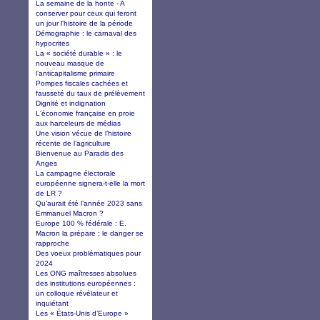
La semaine de la honte - A
conserver pour ceux qui feront
un jour l'histoire de la période
Démographie : le carnaval des
hypocrites
La « société durable » : le
nouveau masque de
l’anticapitalisme primaire
Pompes fiscales cachées et
fausseté du taux de prélèvement
Dignité et indignation
L'économie française en proie
aux harceleurs de médias
Une vision vécue de l’histoire
récente de l’agriculture
Bienvenue au Paradis des
Anges
La campagne électorale
européenne signera-t-elle la mort
de LR ?
Qu’aurait été l’année 2023 sans
Emmanuel Macron ?
Europe 100 % fédérale : E.
Macron la prépare ; le danger se
rapproche
Des voeux problématiques pour
2024
Les ONG maîtresses absolues
des institutions européennes :
un colloque révélateur et
inquiétant
Les « États-Unis d’Europe »