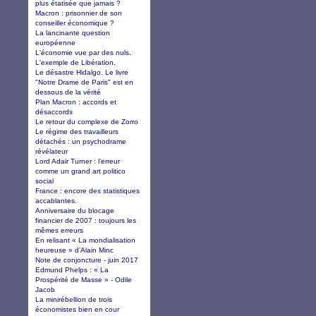
plus étatisée que jamais ?
Macron : prisonnier de son
conseiller économique ?
La lancinante question
européenne
L'économie vue par des nuls.
L'exemple de Libération.
Le désastre Hidalgo. Le livre
"Notre Drame de Paris" est en
dessous de la vérité
Plan Macron : accords et
désaccords
Le retour du complexe de Zorro
Le régime des travailleurs
détachés : un psychodrame
révélateur
Lord Adair Turner : l’erreur
comme un grand art politico
social
France : encore des statistiques
accablantes.
Anniversaire du blocage
financier de 2007 : toujours les
mêmes erreurs
En relisant « La mondialisation
heureuse » d’Alain Minc
Note de conjoncture - juin 2017
Edmund Phelps : « La
Prospérité de Masse » - Odile
Jacob
La minirébellion de trois
économistes bien en cour