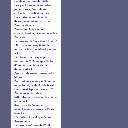
candidature présidentielle
Les paniques émotionnelles
provoquées, fléau d’une
civilisation sur-désinformée.
Un anniversaire bâclé : la
destruction des Accords de
Bretton Woods.
Emmanuel Macron, la
communication, la science et les
Français
Le détestable "système Hidalgo"
LR : comment empêcher le
retour de la « machine à perdre
» ?
Le climat : un danger pour
l’économie ? Moins que l’idée
d’une économie totalement
décarbonée !
Sortir du désastre présentation
Video
De quelques tares de l’époque
et de l’analyse du Pr Maffesoli
Un nouvel âge de déraison ?
Élections régionales :
l’effondrement dans le ridicule et
la honte !
Retour de l’inflation et
assèchement administratif des
liquidités
L'excellent livre du professeur
Peyromaure
La fausse réforme de l’ENA