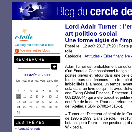
Lord Adair Turner : l
art politico social
Une forme aigüe de l'i
Ce blog est édité par e-toile
Posté le : 12 août 2017 17:20 | Posté 
Voir nos autres blogs
toile
Catégorie :
Attitudes
-
Crise financière
RECHERCHE
Adair Turner est probablement ce qu’o
d’un Énarque Compassionnel français. 
<<
août 2026
>>
postes privés et retour dans une belle 
Inspecteurs des finances. Il a trempé d
lun.
mar.
mer.
jeu.
ven.
sam.
dim.
imbécillités à la mode, un temps, avant 
1
2
cela dans un livre ce qu’il fit avec Be
3
4
5
6
7
8
9
and Fixing Global Finance, Princeton U
10
11
12
13
14
15
16
0691169644) qui a été traduit et publié 
contrôle de la dette. Pour une réforme 
17
18
19
20
21
22
23
de l’Atelier. (ISBN 2-7082-4513-6).
24
25
26
27
28
29
30
31
« Turner est Directeur général de la Con
de 1995 à 1999. Dans ce rôle, il est l'
LES THÈMES
britannique à l'euro -- une position qu'il
Wikipédia.
Actualité chaude