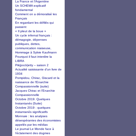
La France et l'Argentine
Un SCHEMA explicatif
fondamental
Comment on a démoralisé les
Français
En regardant les défilés qui
passent
« Il pleut de la boue »
Un cycle infernal français :
démagogie, dépenses
publiques, dettes,
communication niaiseuse,
Hommage à Sylvie Kaufmann
Pourquoi il faut interdire la
LIBRA
Pik(pock)etty – saison 2
Actualité saisissante d'un livre de
1934
Pompidou, Chirac, Giscard et la
naissance de l'Enarchie
Compassionnelle (suite)
Jacques Chirac et l'Enarchie
Compassionnelle
Octobre 2019. Quelques
Instantanés (Suite)
Octobre 2019 : quelques
instantanés significatifs
Monnaie : les analyses
désespérantes des économistes
appelés par les médias
Le journal Le Monde face à
l’éclatement des dogmes