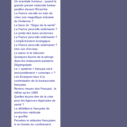
Un scandale honteux : quand la
grande presse nationale baisse
pavillon devant l'Enarchie
La France est-elle en train de
créer une magnifique industrie
de l'éolienne ?
La farce du "Ségur de la santé"
La France peut-elle redémarrer ?
Le poids des tares anciennes
La France peut-elle redémarrer ?
L’empêchement écologique.
La France peut-elle redémarrer ?
Une vue d'en-bas.
Le piano et le tabouret
Quelques leçons de la plonge
dans les restaurants parisiens
Dégringolade
Le « système » français est-il
structurellement « corrompu » ?
Les Enarques face à la
contestation de la bureaucratie
française
Revenu moyen des Français : le
même qu'en 1980
Quelles leçons tirer de la crise
pour les Agences régionales de
santé ?
La défaillance française de
production médicale
Le gouffre
Pensées et attitudes françaises
à mi chemin du confinement