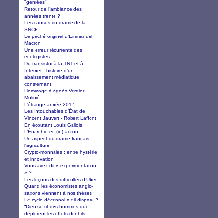
"genrées"
Retour de l’ambiance des
années trente ?
Les causes du drame de la
SNCF
Le péché originel d’Emmanuel
Macron
Une erreur récurrente des
écologistes
Du transistor à la TNT et à
Internet : histoire d’un
abaissement médiatique
consternant
Hommage à Agnès Verdier
Molinié
L’étrange année 2017
Les Intouchables d’État de
Vincent Jauvert - Robert Laffont
En écoutant Louis Gallois
L’Énarchie en (in) action
Un aspect du drame français :
l'agriculture
Crypto-monnaies : entre hystérie
et innovation.
Vous avez dit « expérimentation
» ?
Les leçons des difficultés d’Uber
Quand les économistes anglo-
saxons viennent à nos thèses
Le cycle décennal a-t-il disparu ?
“Dieu se rit des hommes qui
déplorent les effets dont ils