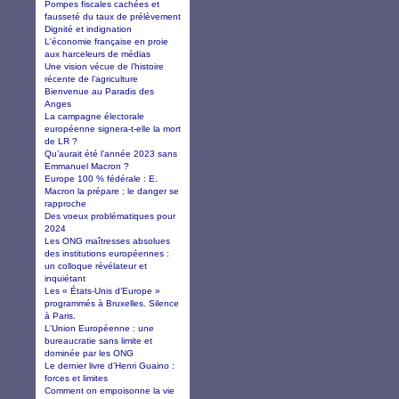
Pompes fiscales cachées et
fausseté du taux de prélèvement
Dignité et indignation
L'économie française en proie
aux harceleurs de médias
Une vision vécue de l’histoire
récente de l’agriculture
Bienvenue au Paradis des
Anges
La campagne électorale
européenne signera-t-elle la mort
de LR ?
Qu’aurait été l’année 2023 sans
Emmanuel Macron ?
Europe 100 % fédérale : E.
Macron la prépare ; le danger se
rapproche
Des voeux problématiques pour
2024
Les ONG maîtresses absolues
des institutions européennes :
un colloque révélateur et
inquiétant
Les « États-Unis d’Europe »
programmés à Bruxelles. Silence
à Paris.
L'Union Européenne : une
bureaucratie sans limite et
dominée par les ONG
Le dernier livre d’Henri Guaino :
forces et limites
Comment on empoisonne la vie