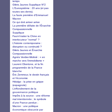
temps
Gilets Jaunes Supplique N°2
L'Eurosystème : 20 ans (et pas
toutes ses dents).
La faute première d’Emmanuel
Macron
Ce qui doit arriver arrive
La première défaite de l’Énarchie
Compassionnelle
Supplique
Faut-il traiter la Chine en
interlocuteur "normal" ?
L’histoire contemporaine :
disruption ou continuité ?
Gilets Jaunes et Énarchie
Compassionnelle
Agnès Verdier-Molinié : « en
marche vers l’immobilisme »
Laurent Obertone, et la fin
programmée de la France
blanche
Éric Zemmour, le destin français
et l’économie
Hidalgo : la prise en grippe
(espagnole)
L’effondrement de la
gouvernance politique
Impôts à la source : une réforme
mal intentionnée ; le symbole
d’une France perdue ;
Macron : une politique
économique obscurcie par