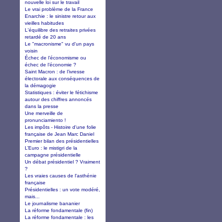
nouvelle loi sur le travail
Le vrai problème de la France
Enarchie : le sinistre retour aux
vieilles habitudes
L'équilibre des retraites privées
retardé de 20 ans
Le "macronisme" vu d'un pays
voisin
Échec de l’économisme ou
échec de l’économie ?
Saint Macron : de l’ivresse
électorale aux conséquences de
la démagogie
Statistiques : éviter le fétichisme
autour des chiffres annoncés
dans la presse
Une merveille de
pronunciamiento !
Les impôts - Histoire d'une folie
française de Jean Marc Daniel
Premier bilan des présidentielles
L’Euro : le mistigri de la
campagne présidentielle
Un débat présidentiel ? Vraiment
?
Les vraies causes de l'asthénie
française
Présidentielles : un vote modéré,
mais...
Le journalisme bananier
La réforme fondamentale (fin)
La réforme fondamentale : les