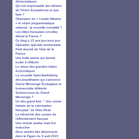
démocratiques
Qui est responsable des dérives
de l’Union Européenne et que
faire ?
Obsession du « Leader Maximo
» et néant programmatique
national : la nouvelle normalité ?
Les élites françaises ont-elles
détruit la France ?
Ce blog a 15 ans jour pour jour.
Opération spéciale anniversaire.
Petit résumé de l'état de la
France
Une belle panne qui devrait
inciter à réfléchir
Le retour des grandes lubies
économiques
La nouvelle Saint-Barthélemy
des propriétaires qui s’annonce
Grand Mensonge Écologique et
bureaucratie délirante
Sortons-nous du Grand
Mensonge ?
Un très grand livre :" Une contre
histoire de la colonisation
française" de Driss Ghali
La hiérarchie des causes de
l’effondrement français
Une victoire tardive mais fort
instructive
Deux articles très détonnants
dans le Figaro du 3 avril 2023