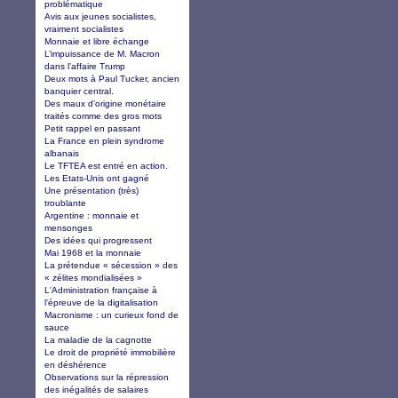
problématique
Avis aux jeunes socialistes,
vraiment socialistes
Monnaie et libre échange
L’impuissance de M. Macron
dans l’affaire Trump
Deux mots à Paul Tucker, ancien
banquier central.
Des maux d’origine monétaire
traités comme des gros mots
Petit rappel en passant
La France en plein syndrome
albanais
Le TFTEA est entré en action.
Les Etats-Unis ont gagné
Une présentation (très)
troublante
Argentine : monnaie et
mensonges
Des idées qui progressent
Mai 1968 et la monnaie
La prétendue « sécession » des
« zélites mondialisées »
L'Administration française à
l'épreuve de la digitalisation
Macronisme : un curieux fond de
sauce
La maladie de la cagnotte
Le droit de propriété immobilière
en déshérence
Observations sur la répression
des inégalités de salaires