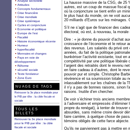
Analyse sectorielle
La hausse massive de la CSG, de 25 % 
Attitudes
autres, est un coup de massue fiscal q
Concepts fondamentaux
où la conjoncture se tient enfin un min
Crise financière
le plus haut du monde, on ne voit aucu
Crise mondiale
20 milliards d’Euros sur les ménages. 
Crise systémique
Cycles et conjoncture
S’il ne s’agit que de financer des cad
Economie et politique
électoral, où est, à nouveau, la moral
Europe de l'est
Fiscalité
Dire : « je donne du pouvoir d’achat au
Histoire économique récente
croissance de l’économie et le retour au
Humeur
des revenus. Les salariés du privé ont 
hyperfiscalité
années, du fait de la politique patronale
Monnaies et changes
bunkériser l’activité existante, tout e
Pays en voie de
compétitivité par une politique libéral
développement
l’argent des retraités dont le revenu 
Réforme
en faire cadeau à d’autres, dont le rev
sécurité sociale
pouvoir pur et simple. Christophe Barbi
Texte fondateur
Zone Euro
révérence et sa soumission totale au n
inlassablement sur les chaînes de la TN
NUAGE DE TAGS
il n’y a pas de bonnes raisons, sinon l'
raisons. Inutile d’en chercher.
Retrouver la 3e place mondiale pour
le PIB par tête : la cible fiscale et
De voir s’échiner trois anciens membres
sociale
à l’adversaire et empressés d’éliminer 
propre du renégat), à tenter de trouver
TOUS LES
absurdes, sans même croire devoir démi
BILLETS
faire carrière, à quelque chose de pas
Retrouver la 3e place mondiale
témoins obligés de cette farce abjecte.
pour le PIB par tête : la cible
fiscale et sociale
Qu’ils ne parviennent pas à mettre en 