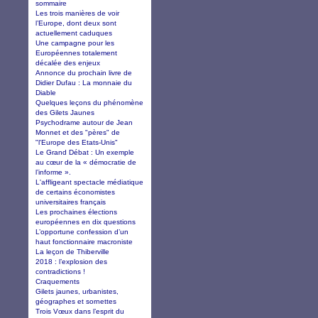
sommaire
Les trois manières de voir
l’Europe, dont deux sont
actuellement caduques
Une campagne pour les
Européennes totalement
décalée des enjeux
Annonce du prochain livre de
Didier Dufau : La monnaie du
Diable
Quelques leçons du phénomène
des Gilets Jaunes
Psychodrame autour de Jean
Monnet et des "pères" de
"l'Europe des Etats-Unis"
Le Grand Débat : Un exemple
au cœur de la « démocratie de
l’informe ».
L'affligeant spectacle médiatique
de certains économistes
universitaires français
Les prochaines élections
européennes en dix questions
L’opportune confession d’un
haut fonctionnaire macroniste
La leçon de Thiberville
2018 : l’explosion des
contradictions !
Craquements
Gilets jaunes, urbanistes,
géographes et sornettes
Trois Vœux dans l’esprit du