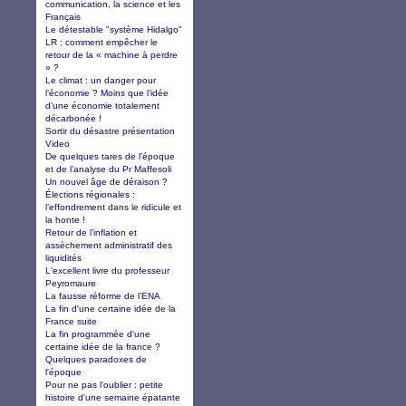
communication, la science et les
Français
Le détestable "système Hidalgo"
LR : comment empêcher le
retour de la « machine à perdre
» ?
Le climat : un danger pour
l’économie ? Moins que l’idée
d’une économie totalement
décarbonée !
Sortir du désastre présentation
Video
De quelques tares de l’époque
et de l’analyse du Pr Maffesoli
Un nouvel âge de déraison ?
Élections régionales :
l’effondrement dans le ridicule et
la honte !
Retour de l’inflation et
assèchement administratif des
liquidités
L'excellent livre du professeur
Peyromaure
La fausse réforme de l’ENA
La fin d'une certaine idée de la
France suite
La fin programmée d'une
certaine idée de la france ?
Quelques paradoxes de
l'époque
Pour ne pas l'oublier : petite
histoire d'une semaine épatante