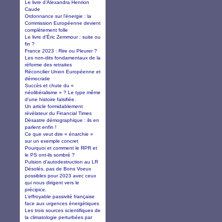
Le livre d’Alexandra Henrion
Caude
Ordonnance sur l'énergie : la
Commission Européenne devient
complètement folle
Le livre d’Éric Zemmour : suite ou
fin ?
France 2023 : Rire ou Pleurer ?
Les non-dits fondamentaux de la
réforme des retraites
Réconcilier Union Européenne et
démocratie
Succès et chute du «
néolibéralisme » ? Le type même
d’une histoire falsifiée.
Un article formidablement
révélateur du Financial Times
Désastre démographique : ils en
parlent enfin !
Ce que veut dire « énarchie »
sur un exemple concret
Pourquoi et comment le RPR et
le PS ont-ils sombré ?
Pulsion d'autodestruction au LR
Désolés, pas de Bons Voeux
possibles pour 2023 avec ceux
qui nous dirigent vers le
précipice.
L’effroyable passivité française
face aux urgences énergétiques
Les trois sources scientifiques de
la climatologie perturbées par