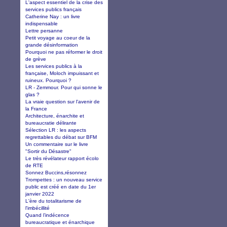
L'aspect essentiel de la crise des
services publics français
Catherine Nay : un livre
indispensable
Lettre persanne
Petit voyage au coeur de la
grande désinformation
Pourquoi ne pas réformer le droit
de grève
Les services publics à la
française, Moloch impuissant et
ruineux. Pourquoi ?
LR - Zemmour. Pour qui sonne le
glas ?
La vraie question sur l'avenir de
la France
Architecture, énarchite et
bureaucratie délirante
Sélection LR : les aspects
regrettables du débat sur BFM
Un commentaire sur le livre
"Sortir du Désastre"
Le très révélateur rapport écolo
de RTE
Sonnez Buccins,résonnez
Trompettes : un nouveau service
public est créé en date du 1er
janvier 2022
L'ère du totalitarisme de
l'imbécillité
Quand l’indécence
bureaucratique et énarchique