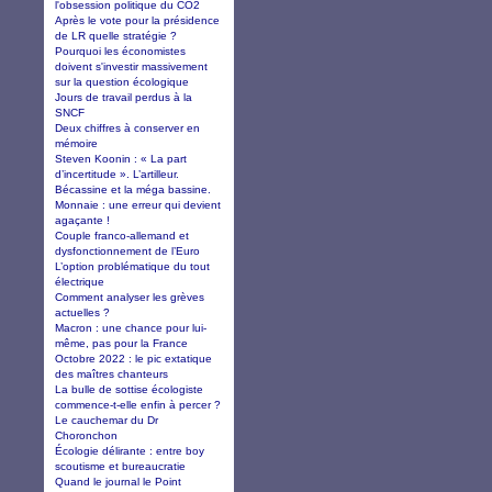
l'obsession politique du CO2
Après le vote pour la présidence
de LR quelle stratégie ?
Pourquoi les économistes
doivent s'investir massivement
sur la question écologique
Jours de travail perdus à la
SNCF
Deux chiffres à conserver en
mémoire
Steven Koonin : « La part
d’incertitude ». L’artilleur.
Bécassine et la méga bassine.
Monnaie : une erreur qui devient
agaçante !
Couple franco-allemand et
dysfonctionnement de l’Euro
L’option problématique du tout
électrique
Comment analyser les grèves
actuelles ?
Macron : une chance pour lui-
même, pas pour la France
Octobre 2022 : le pic extatique
des maîtres chanteurs
La bulle de sottise écologiste
commence-t-elle enfin à percer ?
Le cauchemar du Dr
Choronchon
Écologie délirante : entre boy
scoutisme et bureaucratie
Quand le journal le Point