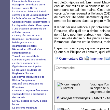
L’énormité de l’imposture
est plutôt réjouissant. Emmanuel Macron
écologiste - Une étude du Pr
chaude aux ralliés de la dernière heure 
Emérite Patrice Boyer
sortir sans se salir les mains. C’est rat
Le niveau scolaire a-t-il baissé
valoir qu’on en revenait à Hollande 201
comme il se dit un peu partout ?
de pied occulte particulièrement ajusté 
La fin bouffonne de l’Enarchie
remettre les mains dans sa propre méla
Compassionnelle et Bienveillante
La disparition d’Alan Greenspan
Il le fait par une relance à pic totalem
: une occasion escamotée de
Procuste, dès qu’il tire à droite, cela s
réfléchir un peu
rien à faire pour tirer partout « en 
Ce blog fête ses 18 ans.
voit une jolie danse où les pieds se lèv
Dénatalité : contorsions et
Emmanuel Macron est le danseur, mais c’
habillages face aux
disgracieuses réalités
Espérons pour le pays qu’on ne passera
Nécessité et difficulté d'un
Quant aux Philippe et Lemaire, quel eff
sursaut national.
Travail : les trois déficits
Commentaire (2)
|
Imprimer
|
Les trois leçons des dernières
élections européennes,
législatives et municipales
Commentaire
La tentation douteuse de
l’Ingénierie Sociale
Les dérives inexcusables de
l'Union Européenne
Actualité de la Parabole de
Voici que l'o
l'Esquimau
la dépense pu
Conseils à un jeune économiste
augmenter de 
voulant devenir « prix Nobel »
d’économie.
#
Posté par Micromegas | 11/07/17 21:
L'or au dessus de 5000 dollars
l'once
Le système monétaire
Vous avez raison. L