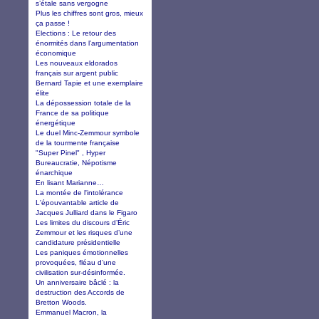
s’étale sans vergogne
Plus les chiffres sont gros, mieux
ça passe !
Elections : Le retour des
énormités dans l’argumentation
économique
Les nouveaux eldorados
français sur argent public
Bernard Tapie et une exemplaire
élite
La dépossession totale de la
France de sa politique
énergétique
Le duel Minc-Zemmour symbole
de la tourmente française
"Super Pinel" , Hyper
Bureaucratie, Népotisme
énarchique
En lisant Marianne…
La montée de l'intolérance
L'épouvantable article de
Jacques Julliard dans le Figaro
Les limites du discours d’Éric
Zemmour et les risques d’une
candidature présidentielle
Les paniques émotionnelles
provoquées, fléau d’une
civilisation sur-désinformée.
Un anniversaire bâclé : la
destruction des Accords de
Bretton Woods.
Emmanuel Macron, la