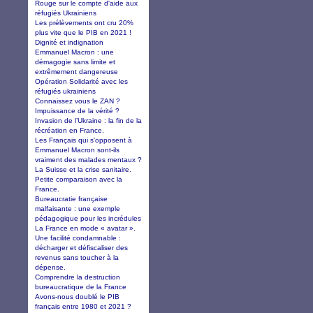
Rouge sur le compte d'aide aux
réfugiés Ukrainiens
Les prélèvements ont cru 20%
plus vite que le PIB en 2021 !
Dignité et indignation
Emmanuel Macron : une
démagogie sans limite et
extrêmement dangereuse
Opération Solidarité avec les
réfugiés ukrainiens
Connaissez vous le ZAN ?
Impuissance de la vérité ?
Invasion de l’Ukraine : la fin de la
récréation en France.
Les Français qui s'opposent à
Emmanuel Macron sont-ils
vraiment des malades mentaux ?
La Suisse et la crise sanitaire.
Petite comparaison avec la
France.
Bureaucratie française
malfaisante : une exemple
pédagogique pour les incrédules
La France en mode « avatar ».
Une facilité condamnable :
décharger et défiscaliser des
revenus sans toucher à la
dépense.
Comprendre la destruction
bureaucratique de la France
Avons-nous doublé le PIB
français entre 1980 et 2021 ?