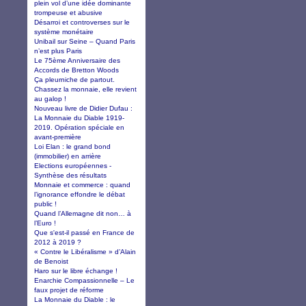
plein vol d’une idée dominante
trompeuse et abusive
Désarroi et controverses sur le
système monétaire
Unibail sur Seine – Quand Paris
n’est plus Paris
Le 75ème Anniversaire des
Accords de Bretton Woods
Ça pleurniche de partout.
Chassez la monnaie, elle revient
au galop !
Nouveau livre de Didier Dufau :
La Monnaie du Diable 1919-
2019. Opération spéciale en
avant-première
Loi Elan : le grand bond
(immobilier) en arrière
Elections européennes -
Synthèse des résultats
Monnaie et commerce : quand
l’ignorance effondre le débat
public !
Quand l’Allemagne dit non… à
l’Euro !
Que s'est-il passé en France de
2012 à 2019 ?
« Contre le Libéralisme » d’Alain
de Benoist
Haro sur le libre échange !
Enarchie Compassionnelle – Le
faux projet de réforme
La Monnaie du Diable : le