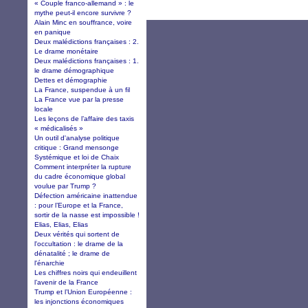
« Couple franco-allemand » : le
mythe peut-il encore survivre ?
Alain Minc en souffrance, voire
en panique
Deux malédictions françaises : 2.
Le drame monétaire
Deux malédictions françaises : 1.
le drame démographique
Dettes et démographie
La France, suspendue à un fil
La France vue par la presse
locale
Les leçons de l’affaire des taxis
« médicalisés »
Un outil d'analyse politique
critique : Grand mensonge
Systémique et loi de Chaix
Comment interpréter la rupture
du cadre économique global
voulue par Trump ?
Défection américaine inattendue
: pour l’Europe et la France,
sortir de la nasse est impossible !
Elias, Elias, Elias
Deux vérités qui sortent de
l'occultation : le drame de la
dénatalité ; le drame de
l'énarchie
Les chiffres noirs qui endeuillent
l’avenir de la France
Trump et l’Union Européenne :
les injonctions économiques