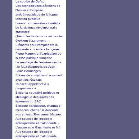
La courbe de Dufau
Les scandaleuses décisions de
l'Arcom et l'emprise
antidémocratique de la haute
fonction publique
France : conservatoire honteux
de la violence révolutionnaire
sacralisée
Quand les moteurs de recherche
évoluent bizarrement ...
Eléments pour comprendre la
descente aux enfers française
Pierre Manent et l’explication de
la crise politique française
Le naufrage de l’extrême centre
: le faux diagnostic de Jean-
Louis Bourlanges
Brèves de comptoirs - Le samedi
avant les résultats
Ils osent appeler cela «
programmes »
Exiger la neutralité politique et
idéologique des sujets des
épreuves du BAC
Blessure narcissique, chantage,
menaces, chaos : la descente
aux enfers d'Emmanuel Macron.
Aux sources de l'écologie
anticapitaliste et malhonnête -
L'ozone et le Giec. (suite et fin)
Aux sources de l'écologie
anticapitaliste et malhonnête.