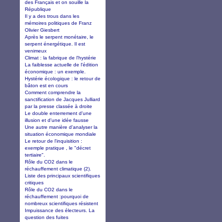
des Français et on souille la
République
Il y a des trous dans les
mémoires politiques de Franz
Olivier Giesbert
Après le serpent monétaire, le
serpent énergétique. Il est
venimeux
Climat : la fabrique de l'hystérie
La faiblesse actuelle de l'édition
économique : un exemple.
Hystérie écologique : le retour de
bâton est en cours
Comment comprendre la
sanctification de Jacques Julliard
par la presse classée à droite
Le double enterrement d'une
illusion et d'une idée fausse
Une autre manière d'analyser la
situation économique mondiale
Le retour de l'inquisition :
exemple pratique , le "décret
tertiaire".
Rôle du CO2 dans le
réchauffement climatique (2).
Liste des principaux scientifiques
critiques
Rôle du CO2 dans le
réchauffement :pourquoi de
nombreux scientifiques résistent
Impuissance des électeurs. La
question des fuites