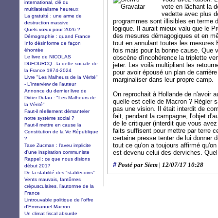
international, clé du
vote en lâchant la d
multilatéralisme heureux
vedette avec plus 
La gratuité : une arme de
programmes sont illisibles en terme d
destruction massive
logique. Il aurait mieux valu que le 
Quels vœux pour 2026 ?
des mesures démagogiques et en mêm
Démographie : quand France
tout en annulant toutes les mesures Ho
Info désinforme de façon
fois mais pour la bonne cause. Que v
éhontée
Le livre de NICOLAS
obscène d'incohérence la triplette v
DUFOURCQ : la dette sociale de
jeter. Les voilà multipliant les retou
la France 1974-2024
pour avoir épousé un plan de carrière
Livre "Les Malheurs de la Vérité"
marginaliser dans leur propre camp.
- L'interview de l'auteur
Annonce du dernier livre de
On reprochait à Hollande de n'avoir a
Didier Dufau : "Les Malheurs de
quelle est celle de Macron ? Régler s
la Vérité"
pas une vision. Il était interdit de 
Faut-il réellement démanteler
fait, pendant la campagne, l'objet d'au
notre système social ?
de le critiquer (interdit que vous av
Faut-il mettre en cause la
faits suffisent pour mettre par terre 
Constitution de la Ve République
certaine presse tenter de lui donner 
?
tout ce qu'on a toujours affirmé qu'o
Taxe Zucman : l'aveu implicite
est devenu celui des derviches. Quel
d'une inspiration communiste
Rappel : ce que nous disions
#
Posté par Siem | 12/07/17 10:28
début 2017
De la stabilité des "stablecoins"
Vents mauvais, fantômes
crépusculaires, l’automne de la
France
Lintrouvable politique de l'offre
d'Emmanuel Macron
Un climat fiscal absurde