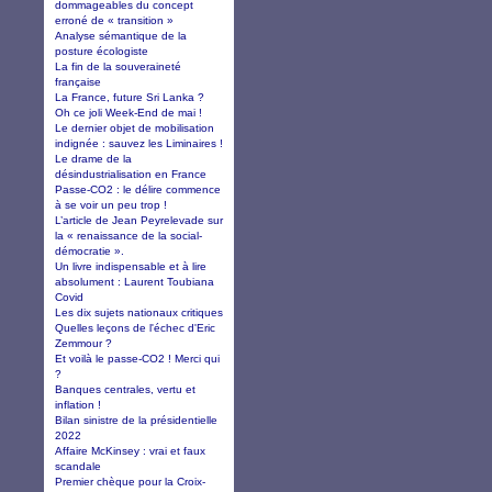
dommageables du concept
erroné de « transition »
Analyse sémantique de la
posture écologiste
La fin de la souveraineté
française
La France, future Sri Lanka ?
Oh ce joli Week-End de mai !
Le dernier objet de mobilisation
indignée : sauvez les Liminaires !
Le drame de la
désindustrialisation en France
Passe-CO2 : le délire commence
à se voir un peu trop !
L’article de Jean Peyrelevade sur
la « renaissance de la social-
démocratie ».
Un livre indispensable et à lire
absolument : Laurent Toubiana
Covid
Les dix sujets nationaux critiques
Quelles leçons de l'échec d'Eric
Zemmour ?
Et voilà le passe-CO2 ! Merci qui
?
Banques centrales, vertu et
inflation !
Bilan sinistre de la présidentielle
2022
Affaire McKinsey : vrai et faux
scandale
Premier chèque pour la Croix-