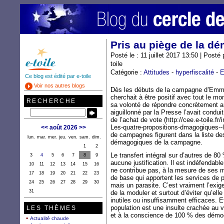
Pris au piège de la d
Posté le : 11 juillet 2017 13:50 | Post
toile
Catégorie :
Attitudes
-
hyperfiscalité
-
E
Ce blog est édité par e-toile
Voir nos autres blogs
Dès les débuts de la campagne d’Emma
cherchait à être positif avec tout le 
RECHERCHE
sa volonté de répondre concrètement 
aiguillonné par la Presse l’avait condui
de l’achat de vote (http://cee.e-toile.fr
Les-quatre-propositions-dmagogiques-
<<
août 2026
>>
de campagnes figurent dans la liste d
lun.
mar.
mer.
jeu.
ven.
sam.
dim.
démagogiques de la campagne.
1
2
Le transfert intégral sur d’autres de 80
3
4
5
6
7
8
9
aucune justification. Il est indéfendab
10
11
12
13
14
15
16
ne contribue pas, à la mesure de ses m
17
18
19
20
21
22
23
de base qui apportent les services de p
24
25
26
27
28
29
30
mais un parasite. C’est vraiment l’exig
31
de la moduler et surtout d’éviter qu’ell
inutiles ou insuffisamment efficaces. E
population est une insulte crachée au v
LES THÈMES
et à la conscience de 100 % des démo
Actualité chaude