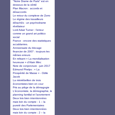
"Notre Drame de Paris" est en
dessous de la vérité
Plan Macron : accords et
désaccords
Le retour du complexe de Zorro
Le régime des travailleurs
détachés : un psychodrame
révélateur
Lord Adair Turner : l’erreur
comme un grand art politico
social
France : encore des statistiques
accablantes.
Anniversaire du blocage
financier de 2007 : toujours les
mêmes erreurs
En relisant « La mondialisation
heureuse » d’Alain Minc
Note de conjoncture - juin 2017
Edmund Phelps : « La
Prospérité de Masse » - Odile
Jacob
La minirébellion de trois
économistes bien en cour
Pris au piège de la démagogie
L'économiste, la démographie, le
planning familial et l'avortement
Deux lois bien intentionnées
mais loin du compte : 1 – la
pureté des Parlementaires
Deux lois bien intentionnées
mais loin du compte : 2 – la