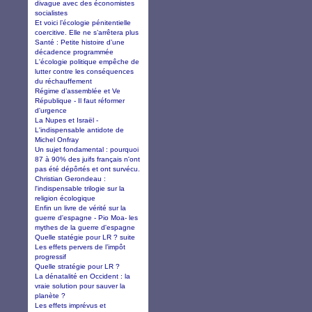
divague avec des économistes
socialistes
Et voici l’écologie pénitentielle
coercitive. Elle ne s’arrêtera plus
Santé : Petite histoire d’une
décadence programmée
L'écologie politique empêche de
lutter contre les conséquences
du réchauffement
Régime d’assemblée et Ve
République - Il faut réformer
d'urgence
La Nupes et Israël -
L'indispensable antidote de
Michel Onfray
Un sujet fondamental : pourquoi
87 à 90% des juifs français n'ont
pas été dépôrtés et ont survécu.
Christian Gerondeau :
l'indispensable trilogie sur la
religion écologique
Enfin un livre de vérité sur la
guerre d'espagne - Pio Moa- les
mythes de la guerre d'espagne
Quelle statégie pour LR ? suite
Les effets pervers de l’impôt
progressif
Quelle stratégie pour LR ?
La dénatalité en Occident : la
vraie solution pour sauver la
planète ?
Les effets imprévus et