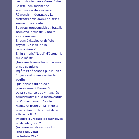
contradictoires ne mènent à rien.
Le retour du mensonge
économique décomplexé
Régression néonatale : Le
professeur Minkowski ne serait
vraiment pas content !
Budgets irresponsables : bataille
instructive entre deux hauts
fonctionnaires
Erreurs évitables et déficits
abyssaux : la fin de la
désinvolture ?
Enfin un prix "Nobel" d'économie
qui le mérite
Quelques livres à lire sur la crise
et ses solutions
Impôts et dépenses publiques :
l'urgence absolue d'éviter le
gouffre.
Que pensez du nouveau
gouvernement Barnier ?
De la nuisance des « marchés
administratifs » à la mésaventure
du Gouvernement Barnier.
France et Europe : la fin de la
désinvolture ou le début de la
folie sans fin ?
Interdire d'urgence de monoxyde
de dihydrogène ?
Quelques maximes pour les
temps nouveaux
Le bel été 2024