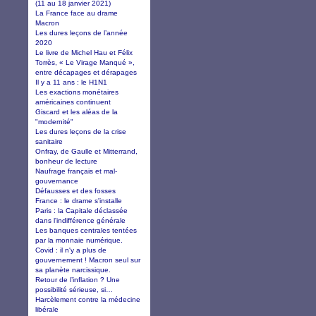
(11 au 18 janvier 2021)
La France face au drame
Macron
Les dures leçons de l’année
2020
Le livre de Michel Hau et Félix
Torrès, « Le Virage Manqué »,
entre décapages et dérapages
Il y a 11 ans : le H1N1
Les exactions monétaires
américaines continuent
Giscard et les aléas de la
"modernité"
Les dures leçons de la crise
sanitaire
Onfray, de Gaulle et Mitterrand,
bonheur de lecture
Naufrage français et mal-
gouvernance
Défausses et des fosses
France : le drame s'installe
Paris : la Capitale déclassée
dans l'indifférence générale
Les banques centrales tentées
par la monnaie numérique.
Covid : il n'y a plus de
gouvernement ! Macron seul sur
sa planète narcissique.
Retour de l’inflation ? Une
possibilité sérieuse, si…
Harcèlement contre la médecine
libérale