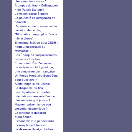
chérissent les causes.”
À propos du livre « Déflagration
» de Patrick Stefanini
L’émotion passe à droite
La pauvreté et immigration de
pauvreté
Réponse à une question sur la
vocation de ce blog
"Plus cela change, plus c'est la
même chose"
Emmanuel Macron et la CEDH :
hauteur nécessaire ou
rafistolage ?
Les Énarques compassionnels :
de sacrés fortiches
En écoutant Éric Zemmour
Le racisme social hystérique,
une dimension bien française
Un Fonds Monétaire Européen,
pour quoi faire ?
Alerte rouge sur le Bitcoin
La diagonale du flou.
Les Républicains : quelles
orientations dans une France
plus étatisée que jamais ?
Macron : prisonnier de son
conseiller économique ?
La lancinante question
européenne
L'économie vue par des nuls.
L'exemple de Libération.
Le désastre Hidalgo. Le livre