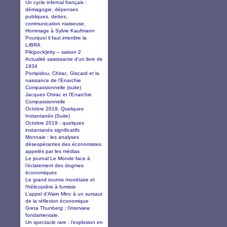
Un cycle infernal français :
démagogie, dépenses
publiques, dettes,
communication niaiseuse,
Hommage à Sylvie Kaufmann
Pourquoi il faut interdire la
LIBRA
Pik(pock)etty – saison 2
Actualité saisissante d'un livre de
1934
Pompidou, Chirac, Giscard et la
naissance de l'Enarchie
Compassionnelle (suite)
Jacques Chirac et l'Enarchie
Compassionnelle
Octobre 2019. Quelques
Instantanés (Suite)
Octobre 2019 : quelques
instantanés significatifs
Monnaie : les analyses
désespérantes des économistes
appelés par les médias
Le journal Le Monde face à
l’éclatement des dogmes
économiques
Le grand tournis monétaire et
l'hélicoptère à fumiste
L’appel d’Alain Minc à un sursaut
de la réflexion économique
Greta Thunberg : l'interview
fondamentale.
Un spectacle rare : l’explosion en