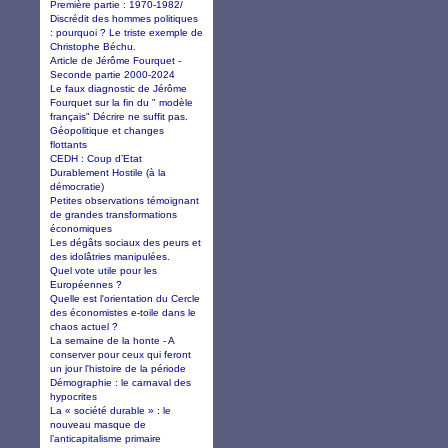
Première partie : 1970-1982/
Discrédit des hommes politiques
: pourquoi ? Le triste exemple de
Christophe Béchu.
Article de Jérôme Fourquet -
Seconde partie 2000-2024
Le faux diagnostic de Jérôme
Fourquet sur la fin du " modèle
français" Décrire ne suffit pas.
Géopolitique et changes
flottants
CEDH : Coup d’Etat
Durablement Hostile (à la
démocratie)
Petites observations témoignant
de grandes transformations
économiques
Les dégâts sociaux des peurs et
des idolâtries manipulées.
Quel vote utile pour les
Européennes ?
Quelle est l'orientation du Cercle
des économistes e-toile dans le
chaos actuel ?
La semaine de la honte - A
conserver pour ceux qui feront
un jour l'histoire de la période
Démographie : le carnaval des
hypocrites
La « société durable » : le
nouveau masque de
l’anticapitalisme primaire