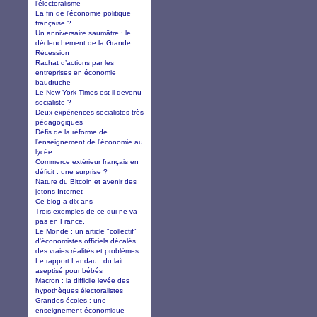
l’électoralisme
La fin de l'économie politique
française ?
Un anniversaire saumâtre : le
déclenchement de la Grande
Récession
Rachat d’actions par les
entreprises en économie
baudruche
Le New York Times est-il devenu
socialiste ?
Deux expériences socialistes très
pédagogiques
Défis de la réforme de
l’enseignement de l’économie au
lycée
Commerce extérieur français en
déficit : une surprise ?
Nature du Bitcoin et avenir des
jetons Internet
Ce blog a dix ans
Trois exemples de ce qui ne va
pas en France.
Le Monde : un article "collectif"
d'économistes officiels décalés
des vraies réalités et problèmes
Le rapport Landau : du lait
aseptisé pour bébés
Macron : la difficile levée des
hypothèques électoralistes
Grandes écoles : une
enseignement économique