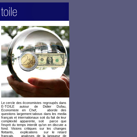
Le cercle des économistes regroupés dans
E-TOILE autour de Didier Dufau,
Economiste en Chef, aborde des
questions largement tabous dans les media
français et internationaux soit du fait de leur
complexité apparente, soit parce que
l'esprit du temps interdit qu'on en discute a
fond. Visions critiques sur les changes
flottants, explications sur le retard
français, analyses de la langueur de