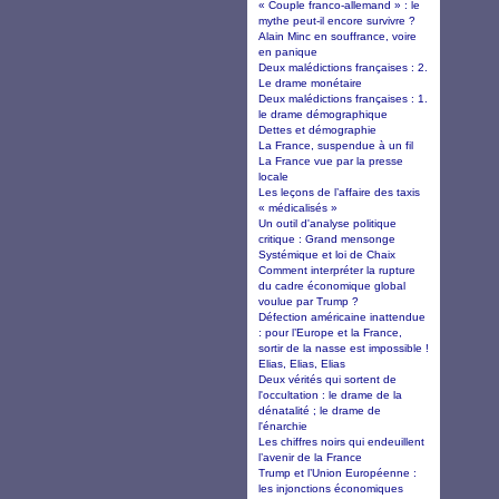
« Couple franco-allemand » : le
mythe peut-il encore survivre ?
Alain Minc en souffrance, voire
en panique
Deux malédictions françaises : 2.
Le drame monétaire
Deux malédictions françaises : 1.
le drame démographique
Dettes et démographie
La France, suspendue à un fil
La France vue par la presse
locale
Les leçons de l’affaire des taxis
« médicalisés »
Un outil d'analyse politique
critique : Grand mensonge
Systémique et loi de Chaix
Comment interpréter la rupture
du cadre économique global
voulue par Trump ?
Défection américaine inattendue
: pour l’Europe et la France,
sortir de la nasse est impossible !
Elias, Elias, Elias
Deux vérités qui sortent de
l'occultation : le drame de la
dénatalité ; le drame de
l'énarchie
Les chiffres noirs qui endeuillent
l’avenir de la France
Trump et l’Union Européenne :
les injonctions économiques