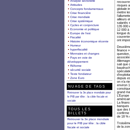
Analyse sectorielle
recouvrer
Attitudes
risques a
globale i
Concepts fondamentaux
mettre le
Crise financière
l’allumet
Crise mondiale
ailleurs 
Crise systémique
salariés 
Cycles et conjoncture
135 000 é
Economie et politique
12 000 à 
longue du
Europe de l'est
couvertes
Fiscalité
ont impo
Histoire économique récente
Humeur
Deuxième 
hyperfiscalité
finance »
Monnaies et changes
question,
associée
Pays en voie de
Allemagne
développement
sait que 
Réforme
baudruche
sécurité sociale
spéculati
Texte fondateur
d'exploit
Zone Euro
depuis es
on n’a ri
environ 1
NUAGE DE TAGS
conséquen
grand ma
Retrouver la 3e place mondiale pour
L’Europe 
le PIB par tête : la cible fiscale et
américain
sociale
La financ
banques u
TOUS LES
que des b
BILLETS
confirme 
de 18 % d
Retrouver la 3e place mondiale
Troisième
pour le PIB par tête : la cible
de la zon
fiscale et sociale