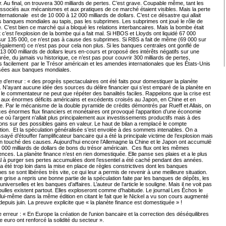
. Au final, on trouvera 300 milliards de pertes. C’est grave. Coupable même, tant les
ssociés aux mécanismes et aux pratiques de ce marché étaient visibles. Mais la perte
nternationale est de 10 000 à 12 000 milliards de dollars. C’est ce désastre qui allait
s banques mondiales au tapis, pas les subprimes. Les subprimes ont joué le rôle de
te. C’est bien ce marché qui a bloqué les relations interbancaires. Mais la bombe était
et c’est l’explosion de la bombe qui a fait mal. Si HBOS et Lloyds ont liquidé 67 000
sur 135 000, ce n’est pas à cause des subprimes. Si RBS a fait de même (69 000 sur
galement) ce n’est pas pour cela non plus. Si les banques centrales ont gonflé de
13 000 milliards de dollars leurs en-cours et proposé des intérêts négatifs sur une
rée, du jamais vu historique, ce n’est pas pour couvrir 300 milliards de pertes,
 facilement par le Trésor américain et les amendes internationales que les États-Unis
sées aux banques mondiales.
d’erreur : « des progrès spectaculaires ont été faits pour domestiquer la planète
. N’ayant aucune idée des sources du délire financier qui s’est emparé de la planète en
 le commentateur ne peut que répéter des banalités faciles. Rappelons que la crise est
 aux énormes déficits américains et excédents croisés au Japon, en Chine et en
. Par le mécanisme de la double pyramide de crédits démontrés par Rueff et Allais, on
ces énormes flux financiers et monétaires ont provoqué l’apparition d’une économie
 où l’argent n’allait plus principalement aux investissements productifs mais à des
ons sur des possibles gains en valeur. Le haut de bilan a remplacé le compte
ation. Et la spéculation généralisée s’est envolée à des sommets intenables. On a
sayé d’étouffer l’amplificateur bancaire qui a été la principale victime de l’explosion mais
en touché des causes. Aujourd’hui encore l’Allemagne la Chine et le Japon ont accumulé
 000 milliards de dollars de bons du trésor américain. Ces flux ont les mêmes
ces. La planète finance n’est en rien domestiquée. Elle panse ses plaies et a le plus
l à purger ses pertes accumulées dont l’essentiel a été caché pendant des années.
a été trop loin dans la mise en place de règles constrictives dont les banques
es se sont libérées très vite, ce qui leur a permis de revenir à une meilleure situation.
e grise a repris une bonne partie de la spéculation faite par les banques de dépôts, les
niverselles et les banques d’affaires. L’auteur de l’article le souligne. Mais il ne voit pas
ulles existent partout. Elles exploseront comme d'habitude. Le journal Les Échos le
lui-même dans la même édition en citant le fait que le Nickel a vu son cours augmenté
epuis juin. La preuve explicite que « la planète finance est domestiquée » !
 erreur : « En Europe la création de l’union bancaire et la correction des déséquilibres
e euro ont renforcé la solidité du secteur ».