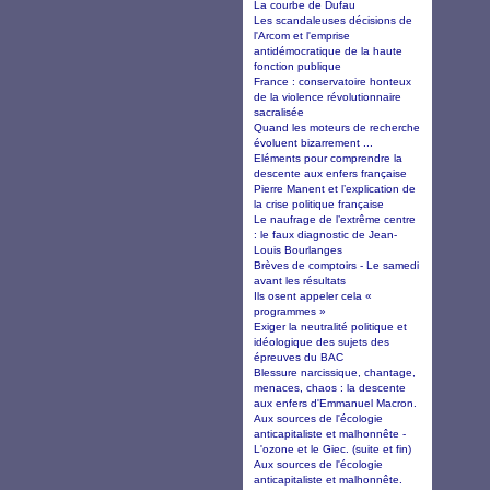
La courbe de Dufau
Les scandaleuses décisions de
l'Arcom et l'emprise
antidémocratique de la haute
fonction publique
France : conservatoire honteux
de la violence révolutionnaire
sacralisée
Quand les moteurs de recherche
évoluent bizarrement ...
Eléments pour comprendre la
descente aux enfers française
Pierre Manent et l’explication de
la crise politique française
Le naufrage de l’extrême centre
: le faux diagnostic de Jean-
Louis Bourlanges
Brèves de comptoirs - Le samedi
avant les résultats
Ils osent appeler cela «
programmes »
Exiger la neutralité politique et
idéologique des sujets des
épreuves du BAC
Blessure narcissique, chantage,
menaces, chaos : la descente
aux enfers d'Emmanuel Macron.
Aux sources de l'écologie
anticapitaliste et malhonnête -
L'ozone et le Giec. (suite et fin)
Aux sources de l'écologie
anticapitaliste et malhonnête.