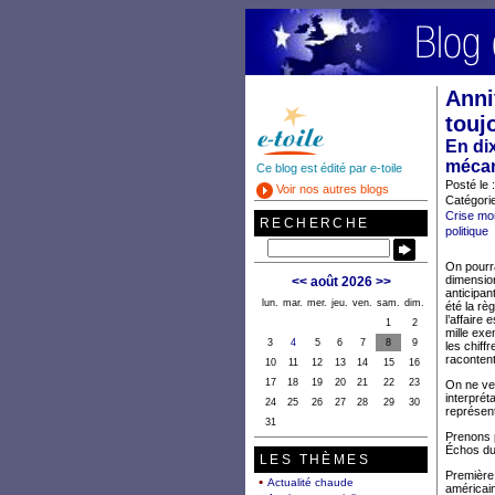
Anni
touj
En di
mécan
Ce blog est édité par e-toile
Posté le 
Voir nos autres blogs
Catégori
Crise mo
RECHERCHE
politique
On pourra
dimension
<<
août 2026
>>
anticipan
lun.
mar.
mer.
jeu.
ven.
sam.
dim.
été la rè
l’affaire
1
2
mille exe
3
4
5
6
7
8
9
les chiffr
racontent
10
11
12
13
14
15
16
17
18
19
20
21
22
23
On ne veu
interprét
24
25
26
27
28
29
30
représent
31
Prenons p
Échos du
LES THÈMES
Première 
Actualité chaude
américain