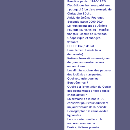
Première partie : 1970-1982/
Discrédit des hommes politiques
: pourquoi ? Le triste exemple de
Christophe Béchu.
Article de Jérôme Fourquet -
Seconde partie 2000-2024
Le faux diagnostic de Jérôme
Fourquet sur la fin du " modèle
français" Décrire ne suffit pas.
Géopolitique et changes
flottants
CEDH : Coup d’Etat
Durablement Hostile (à la
démocratie)
Petites observations témoignant
de grandes transformations
économiques
Les dégâts sociaux des peurs et
des idolâtries manipulées.
Quel vote utile pour les
Européennes ?
Quelle est l'orientation du Cercle
des économistes e-toile dans le
chaos actuel ?
La semaine de la honte - A
conserver pour ceux qui feront
un jour l'histoire de la période
Démographie : le carnaval des
hypocrites
La « société durable » : le
nouveau masque de
l’anticapitalisme primaire