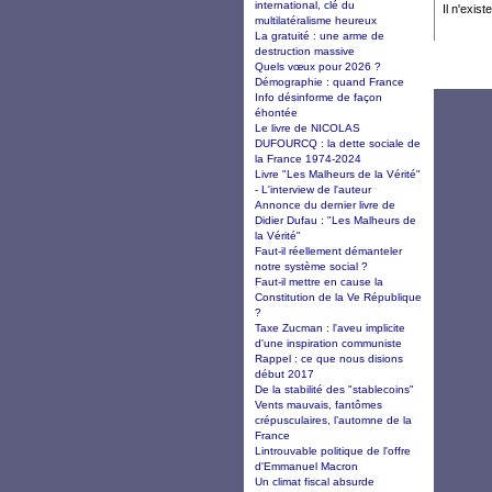
international, clé du
Il n'exi
multilatéralisme heureux
La gratuité : une arme de
destruction massive
Quels vœux pour 2026 ?
Démographie : quand France
Info désinforme de façon
éhontée
Le livre de NICOLAS
DUFOURCQ : la dette sociale de
la France 1974-2024
Livre "Les Malheurs de la Vérité"
- L'interview de l'auteur
Annonce du dernier livre de
Didier Dufau : "Les Malheurs de
la Vérité"
Faut-il réellement démanteler
notre système social ?
Faut-il mettre en cause la
Constitution de la Ve République
?
Taxe Zucman : l'aveu implicite
d'une inspiration communiste
Rappel : ce que nous disions
début 2017
De la stabilité des "stablecoins"
Vents mauvais, fantômes
crépusculaires, l’automne de la
France
Lintrouvable politique de l'offre
d'Emmanuel Macron
Un climat fiscal absurde