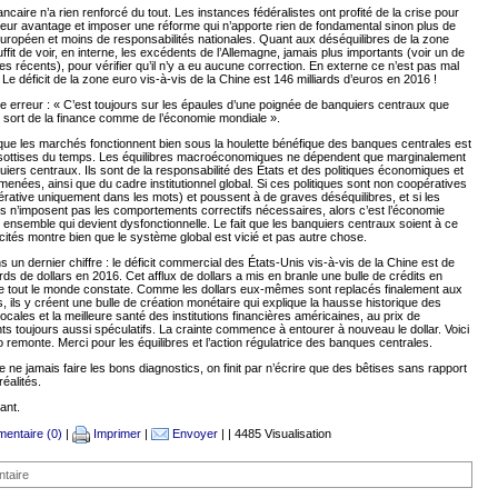
ancaire n’a rien renforcé du tout. Les instances fédéralistes ont profité de la crise pour
eur avantage et imposer une réforme qui n’apporte rien de fondamental sinon plus de
uropéen et moins de responsabilités nationales. Quant aux déséquilibres de la zone
suffit de voir, en interne, les excédents de l’Allemagne, jamais plus importants (voir un de
les récents), pour vérifier qu’il n’y a eu aucune correction. En externe ce n’est pas mal
 Le déficit de la zone euro vis-à-vis de la Chine est 146 milliards d’euros en 2016 !
 erreur : « C’est toujours sur les épaules d’une poignée de banquiers centraux que
 sort de la finance comme de l’économie mondiale ».
n que les marchés fonctionnent bien sous la houlette bénéfique des banques centrales est
sottises du temps. Les équilibres macroéconomiques ne dépendent que marginalement
iers centraux. Ils sont de la responsabilité des États et des politiques économiques et
menées, ainsi que du cadre institutionnel global. Si ces politiques sont non coopératives
rative uniquement dans les mots) et poussent à de graves déséquilibres, et si les
ons n’imposent pas les comportements correctifs nécessaires, alors c’est l’économie
ensemble qui devient dysfonctionnelle. Le fait que les banquiers centraux soient à ce
licités montre bien que le système global est vicié et pas autre chose.
 un dernier chiffre : le déficit commercial des États-Unis vis-à-vis de la Chine est de
ards de dollars en 2016. Cet afflux de dollars a mis en branle une bulle de crédits en
e tout le monde constate. Comme les dollars eux-mêmes sont replacés finalement aux
s, ils y créent une bulle de création monétaire qui explique la hausse historique des
ocales et la meilleure santé des institutions financières américaines, au prix de
s toujours aussi spéculatifs. La crainte commence à entourer à nouveau le dollar. Voici
o remonte. Merci pour les équilibres et l’action régulatrice des banques centrales.
e ne jamais faire les bons diagnostics, on finit par n’écrire que des bêtises sans rapport
réalités.
ant.
entaire (0)
|
Imprimer
|
Envoyer
| | 4485 Visualisation
taire