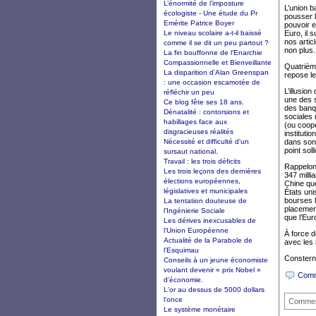
L’énormité de l’imposture
L’union b
écologiste - Une étude du Pr
pousser l
Emérite Patrice Boyer
pouvoir e
Le niveau scolaire a-t-il baissé
Euro, il 
nos artic
comme il se dit un peu partout ?
non plus.
La fin bouffonne de l’Enarchie
Compassionnelle et Bienveillante
Quatrième
La disparition d’Alan Greenspan
repose le
: une occasion escamotée de
L’illusio
réfléchir un peu
une des 
Ce blog fête ses 18 ans.
des banqu
Dénatalité : contorsions et
sociales 
habillages face aux
(ou coopé
disgracieuses réalités
instituti
Nécessité et difficulté d'un
dans son 
point sol
sursaut national.
Travail : les trois déficits
Rappelons
Les trois leçons des dernières
347 milli
élections européennes,
Chine qu
législatives et municipales
États uni
bourses l
La tentation douteuse de
placement
l’Ingénierie Sociale
que l’Eur
Les dérives inexcusables de
l'Union Européenne
À force d
Actualité de la Parabole de
avec les 
l'Esquimau
Constern
Conseils à un jeune économiste
voulant devenir « prix Nobel »
Comm
d’économie.
L'or au dessus de 5000 dollars
l'once
Commen
Le système monétaire