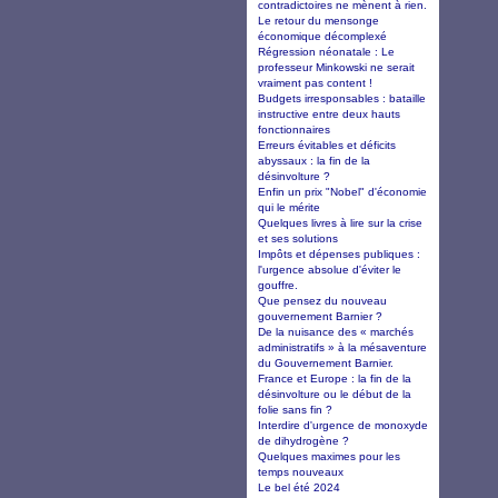
contradictoires ne mènent à rien.
Le retour du mensonge
économique décomplexé
Régression néonatale : Le
professeur Minkowski ne serait
vraiment pas content !
Budgets irresponsables : bataille
instructive entre deux hauts
fonctionnaires
Erreurs évitables et déficits
abyssaux : la fin de la
désinvolture ?
Enfin un prix "Nobel" d'économie
qui le mérite
Quelques livres à lire sur la crise
et ses solutions
Impôts et dépenses publiques :
l'urgence absolue d'éviter le
gouffre.
Que pensez du nouveau
gouvernement Barnier ?
De la nuisance des « marchés
administratifs » à la mésaventure
du Gouvernement Barnier.
France et Europe : la fin de la
désinvolture ou le début de la
folie sans fin ?
Interdire d'urgence de monoxyde
de dihydrogène ?
Quelques maximes pour les
temps nouveaux
Le bel été 2024