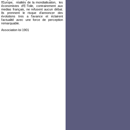
l'Europe, réalités de la mondialisation, les
économistes d'E-Toile, contrairement aux
medias français, ne refusent aucun débat.
Ils prennent le risque d'annoncer des
évolutions tres a l'avance et éclairent
l'actualité avec une force de perception
remarquable.
Association loi 1901