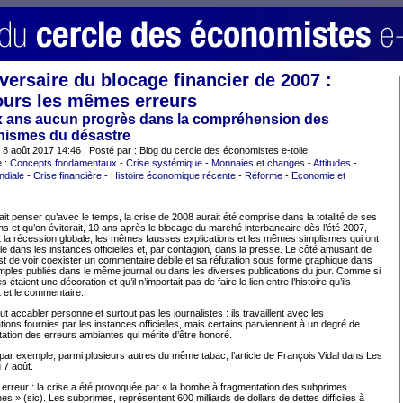
versaire du blocage financier de 2007 :
ours les mêmes erreurs
x ans aucun progrès dans la compréhension des
ismes du désastre
: 8 août 2017 14:46 | Posté par : Blog du cercle des économistes e-toile
e :
Concepts fondamentaux
-
Crise systémique
-
Monnaies et changes
-
Attitudes
-
ndiale
-
Crise financière
-
Histoire économique récente
-
Réforme
-
Economie et
it penser qu’avec le temps, la crise de 2008 aurait été comprise dans la totalité de ses
s et qu’on éviterait, 10 ans après le blocage du marché interbancaire dès l’été 2007,
t la récession globale, les mêmes fausses explications et les mêmes simplismes qui ont
gle dans les instances officielles et, par contagion, dans la presse. Le côté amusant de
 est de voir coexister un commentaire débile et sa réfutation sous forme graphique dans
mples publiés dans le même journal ou dans les diverses publications du jour. Comme si
es étaient une décoration et qu’il n’importait pas de faire le lien entre l’histoire qu’ils
 et le commentaire.
t accabler personne et surtout pas les journalistes : ils travaillent avec les
ations fournies par les instances officielles, mais certains parviennent à un degré de
ation des erreurs ambiantes qui mérite d’être honoré.
ar exemple, parmi plusieurs autres du même tabac, l’article de François Vidal dans Les
 7 août.
erreur : la crise a été provoquée par « la bombe à fragmentation des subprimes
es » (sic). Les subprimes, représentent 600 milliards de dollars de dettes difficiles à