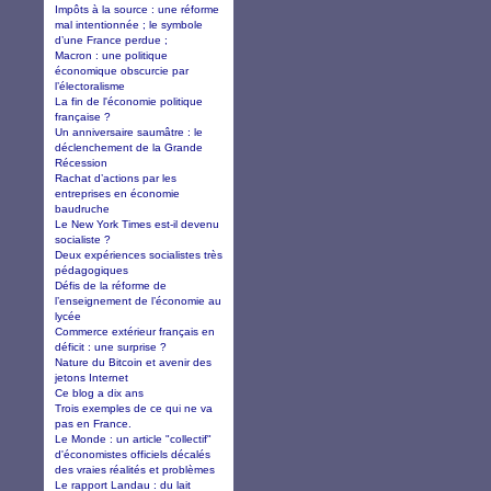
Impôts à la source : une réforme
mal intentionnée ; le symbole
d’une France perdue ;
Macron : une politique
économique obscurcie par
l’électoralisme
La fin de l'économie politique
française ?
Un anniversaire saumâtre : le
déclenchement de la Grande
Récession
Rachat d’actions par les
entreprises en économie
baudruche
Le New York Times est-il devenu
socialiste ?
Deux expériences socialistes très
pédagogiques
Défis de la réforme de
l’enseignement de l’économie au
lycée
Commerce extérieur français en
déficit : une surprise ?
Nature du Bitcoin et avenir des
jetons Internet
Ce blog a dix ans
Trois exemples de ce qui ne va
pas en France.
Le Monde : un article "collectif"
d'économistes officiels décalés
des vraies réalités et problèmes
Le rapport Landau : du lait