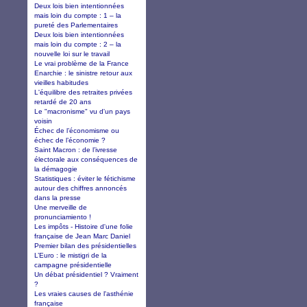
Deux lois bien intentionnées
mais loin du compte : 1 – la
pureté des Parlementaires
Deux lois bien intentionnées
mais loin du compte : 2 – la
nouvelle loi sur le travail
Le vrai problème de la France
Enarchie : le sinistre retour aux
vieilles habitudes
L'équilibre des retraites privées
retardé de 20 ans
Le "macronisme" vu d'un pays
voisin
Échec de l’économisme ou
échec de l’économie ?
Saint Macron : de l’ivresse
électorale aux conséquences de
la démagogie
Statistiques : éviter le fétichisme
autour des chiffres annoncés
dans la presse
Une merveille de
pronunciamiento !
Les impôts - Histoire d'une folie
française de Jean Marc Daniel
Premier bilan des présidentielles
L’Euro : le mistigri de la
campagne présidentielle
Un débat présidentiel ? Vraiment
?
Les vraies causes de l'asthénie
française