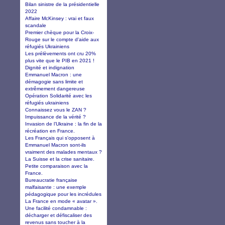
Bilan sinistre de la présidentielle
2022
Affaire McKinsey : vrai et faux
scandale
Premier chèque pour la Croix-
Rouge sur le compte d'aide aux
réfugiés Ukrainiens
Les prélèvements ont cru 20%
plus vite que le PIB en 2021 !
Dignité et indignation
Emmanuel Macron : une
démagogie sans limite et
extrêmement dangereuse
Opération Solidarité avec les
réfugiés ukrainiens
Connaissez vous le ZAN ?
Impuissance de la vérité ?
Invasion de l’Ukraine : la fin de la
récréation en France.
Les Français qui s'opposent à
Emmanuel Macron sont-ils
vraiment des malades mentaux ?
La Suisse et la crise sanitaire.
Petite comparaison avec la
France.
Bureaucratie française
malfaisante : une exemple
pédagogique pour les incrédules
La France en mode « avatar ».
Une facilité condamnable :
décharger et défiscaliser des
revenus sans toucher à la