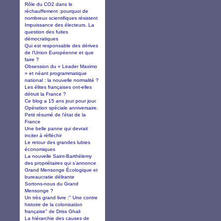
Rôle du CO2 dans le
réchauffement :pourquoi de
nombreux scientifiques résistent
Impuissance des électeurs. La
question des fuites
démocratiques
Qui est responsable des dérives
de l’Union Européenne et que
faire ?
Obsession du « Leader Maximo
» et néant programmatique
national : la nouvelle normalité ?
Les élites françaises ont-elles
détruit la France ?
Ce blog a 15 ans jour pour jour.
Opération spéciale anniversaire.
Petit résumé de l'état de la
France
Une belle panne qui devrait
inciter à réfléchir
Le retour des grandes lubies
économiques
La nouvelle Saint-Barthélemy
des propriétaires qui s’annonce
Grand Mensonge Écologique et
bureaucratie délirante
Sortons-nous du Grand
Mensonge ?
Un très grand livre :" Une contre
histoire de la colonisation
française" de Driss Ghali
La hiérarchie des causes de