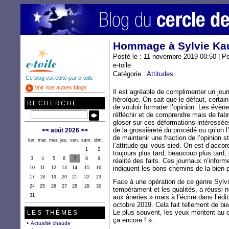
Hommage à Sylvie K
Posté le : 11 novembre 2019 00:50 | P
e-toile
Catégorie :
Attitudes
Ce blog est édité par e-toile
Voir nos autres blogs
Il est agréable de complimenter un jour
héroïque. On sait que le défaut, certain
RECHERCHE
de vouloir formater l’opinion. Les évè
réfléchir et de comprendre mais de fabri
gloser sur ces déformations intéressée
de la grossièreté du procédé ou qu’on l
<<
août 2026
>>
de maintenir une fraction de l’opinion
lun.
mar.
mer.
jeu.
ven.
sam.
dim.
l’attitude qui vous sied. On est d’accor
1
2
toujours plus tard, beaucoup plus tard,
3
4
5
6
7
8
9
réalité des faits. Ces journaux n’informe
indiquent les bons chemins de la bien
10
11
12
13
14
15
16
17
18
19
20
21
22
23
Face à une opération de ce genre Sylv
24
25
26
27
28
29
30
tempérament et les qualités, a réussi 
31
aux âneries » mais à l’écrire dans l’édi
octobre 2019. Cela fait tellement de bien 
Le plus souvent, les yeux montent au c
LES THÈMES
ça encore ! ».
Actualité chaude