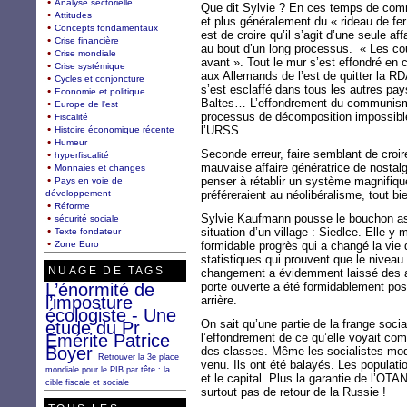
Analyse sectorielle
Que dit Sylvie ? En ces temps de comm
Attitudes
et plus généralement du « rideau de fer »
Concepts fondamentaux
est de croire qu’il s’agit d’une seule aff
Crise financière
au bout d’un long processus. « Les c
Crise mondiale
avant ». Tout le mur s’est effondré en
Crise systémique
aux Allemands de l’est de quitter la R
Cycles et conjoncture
s’est esclaffé dans tous les autres pa
Economie et politique
Baltes… L’effondrement du communisme n
Europe de l'est
processus de décomposition impossibl
Fiscalité
l’URSS.
Histoire économique récente
Humeur
Seconde erreur, faire semblant de croir
hyperfiscalité
mauvaise affaire génératrice de nostalgie,
Monnaies et changes
penser à rétablir un système magnifiq
Pays en voie de
développement
préféreraient au néolibéralisme, tout bi
Réforme
Sylvie Kaufmann pousse le bouchon assez
sécurité sociale
situation d’un village : Siedlce. Elle y
Texte fondateur
Zone Euro
formidable progrès qui a changé la vie d
statistiques qui prouvent que le nivea
NUAGE DE TAGS
changement a évidemment laissé des a
L’énormité de
porte ouverte a été formidablement pos
l’imposture
arrière.
écologiste - Une
On sait qu’une partie de la frange soci
étude du Pr
Emérite Patrice
l’effondrement de ce qu’elle voyait com
Boyer
des classes. Même les socialistes modé
Retrouver la 3e place
venu. Ils ont été balayés. Les populati
mondiale pour le PIB par tête : la
et le capital. Plus la garantie de l’OTA
cible fiscale et sociale
surtout pas de retour de la Russie !