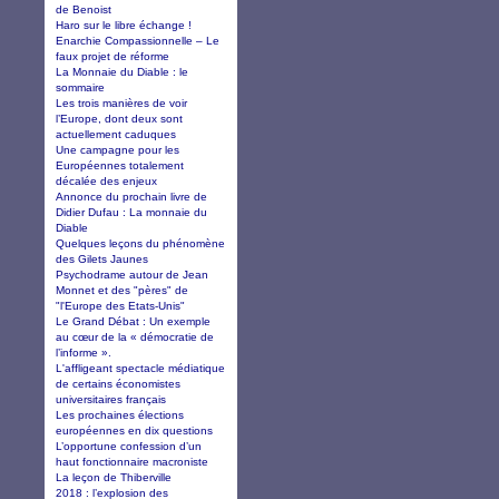
de Benoist
Haro sur le libre échange !
Enarchie Compassionnelle – Le
faux projet de réforme
La Monnaie du Diable : le
sommaire
Les trois manières de voir
l’Europe, dont deux sont
actuellement caduques
Une campagne pour les
Européennes totalement
décalée des enjeux
Annonce du prochain livre de
Didier Dufau : La monnaie du
Diable
Quelques leçons du phénomène
des Gilets Jaunes
Psychodrame autour de Jean
Monnet et des "pères" de
"l'Europe des Etats-Unis"
Le Grand Débat : Un exemple
au cœur de la « démocratie de
l’informe ».
L'affligeant spectacle médiatique
de certains économistes
universitaires français
Les prochaines élections
européennes en dix questions
L’opportune confession d’un
haut fonctionnaire macroniste
La leçon de Thiberville
2018 : l’explosion des