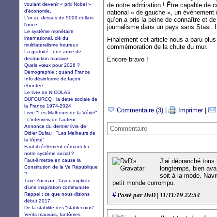
voulant devenir « prix Nobel »
de notre admiration ! Être capable de 
d’économie.
national « de gauche », un évènement i
L'or au dessus de 5000 dollars
qu’on a pris la peine de connaître et d
l'once
journalisme dans un pays sans Stasi. Il 
Le système monétaire
international, clé du
Finalement cet article nous a paru plu
multilatéralisme heureux
commémoration de la chute du mur.
La gratuité : une arme de
destruction massive
Encore bravo !
Quels vœux pour 2026 ?
Démographie : quand France
Info désinforme de façon
éhontée
Le livre de NICOLAS
DUFOURCQ : la dette sociale de
la France 1974-2024
Commentaire (3)
|
Imprimer
|
Livre "Les Malheurs de la Vérité"
- L'interview de l'auteur
Annonce du dernier livre de
Commentaire
Didier Dufau : "Les Malheurs de
la Vérité"
Faut-il réellement démanteler
notre système social ?
Faut-il mettre en cause la
J’ai débranché tous 
Constitution de la Ve République
longtemps, bien avant
?
soit à la mode. Navr
Taxe Zucman : l'aveu implicite
petit monde corrompu.
d'une inspiration communiste
Rappel : ce que nous disions
#
Posté par DvD | 11/11/19 22:54
début 2017
De la stabilité des "stablecoins"
Vents mauvais, fantômes