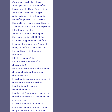
Aux sources de l'écologie
anticapitaliste et malhonnête -
L'ozone et le Giec. (suite et fin)
Aux sources de l'écologie
anticapitaliste et malhonnête.
Première partie : 1970-1982/
Discrédit des hommes politiques
: pourquoi ? Le triste exemple de
Christophe Béchu.
Article de Jérôme Fourquet -
Seconde partie 2000-2024
Le faux diagnostic de Jérôme
Fourquet sur la fin du " modèle
français" Décrire ne suffit pas.
Géopolitique et changes
flottants
CEDH : Coup d’Etat
Durablement Hostile (à la
démocratie)
Petites observations témoignant
de grandes transformations
économiques
Les dégâts sociaux des peurs et
des idolâtries manipulées.
Quel vote utile pour les
Européennes ?
Quelle est l'orientation du Cercle
des économistes e-toile dans le
chaos actuel ?
La semaine de la honte - A
conserver pour ceux qui feront
un jour l'histoire de la période