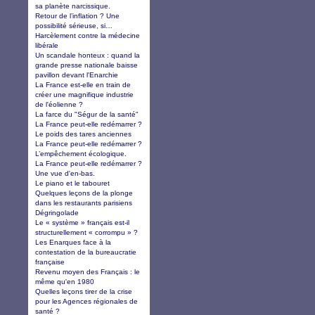
sa planète narcissique.
Retour de l’inflation ? Une
possibilité sérieuse, si…
Harcèlement contre la médecine
libérale
Un scandale honteux : quand la
grande presse nationale baisse
pavillon devant l'Enarchie
La France est-elle en train de
créer une magnifique industrie
de l'éolienne ?
La farce du "Ségur de la santé"
La France peut-elle redémarrer ?
Le poids des tares anciennes
La France peut-elle redémarrer ?
L’empêchement écologique.
La France peut-elle redémarrer ?
Une vue d'en-bas.
Le piano et le tabouret
Quelques leçons de la plonge
dans les restaurants parisiens
Dégringolade
Le « système » français est-il
structurellement « corrompu » ?
Les Enarques face à la
contestation de la bureaucratie
française
Revenu moyen des Français : le
même qu'en 1980
Quelles leçons tirer de la crise
pour les Agences régionales de
santé ?