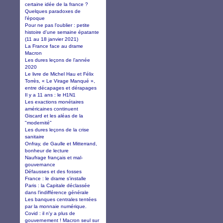
certaine idée de la france ?
Quelques paradoxes de
l'époque
Pour ne pas l'oublier : petite
histoire d'une semaine épatante
(11 au 18 janvier 2021)
La France face au drame
Macron
Les dures leçons de l’année
2020
Le livre de Michel Hau et Félix
Torrès, « Le Virage Manqué »,
entre décapages et dérapages
Il y a 11 ans : le H1N1
Les exactions monétaires
américaines continuent
Giscard et les aléas de la
"modernité"
Les dures leçons de la crise
sanitaire
Onfray, de Gaulle et Mitterrand,
bonheur de lecture
Naufrage français et mal-
gouvernance
Défausses et des fosses
France : le drame s'installe
Paris : la Capitale déclassée
dans l'indifférence générale
Les banques centrales tentées
par la monnaie numérique.
Covid : il n'y a plus de
gouvernement ! Macron seul sur