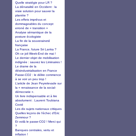
Quelle stratégie pour LR ?
La dénatalité en Occident : la
vraie solution pour sauver la
planète ?
Les effets imprévus et
dommageables du concept
erroné de « transition »
Analyse sémantique de la
posture écologiste
La fin de la souveraineté
française
La France, future Sri Lanka ?
Oh ce joli Week-End de mai !
Le dernier objet de mobilisation
indignée : sauvez les Liminaires !
Le drame de la
désindustrialisation en France
Passe-CO2 : le délire commence
à se voir un peu trop !
L’article de Jean Peyrelevade sur
la « renaissance de la social-
démocratie ».
Un livre indispensable et à lire
absolument : Laurent Toubiana
Covid
Les dix sujets nationaux critiques
Quelles leçons de l'échec d'Eric
Zemmour ?
Et voilà le passe-CO2 ! Merci qui
?
Banques centrales, vertu et
inflation !