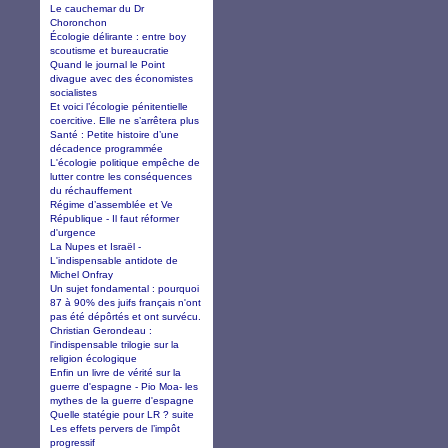
Le cauchemar du Dr
Choronchon
Écologie délirante : entre boy
scoutisme et bureaucratie
Quand le journal le Point
divague avec des économistes
socialistes
Et voici l’écologie pénitentielle
coercitive. Elle ne s’arrêtera plus
Santé : Petite histoire d’une
décadence programmée
L'écologie politique empêche de
lutter contre les conséquences
du réchauffement
Régime d’assemblée et Ve
République - Il faut réformer
d'urgence
La Nupes et Israël -
L'indispensable antidote de
Michel Onfray
Un sujet fondamental : pourquoi
87 à 90% des juifs français n'ont
pas été dépôrtés et ont survécu.
Christian Gerondeau :
l'indispensable trilogie sur la
religion écologique
Enfin un livre de vérité sur la
guerre d'espagne - Pio Moa- les
mythes de la guerre d'espagne
Quelle statégie pour LR ? suite
Les effets pervers de l’impôt
progressif