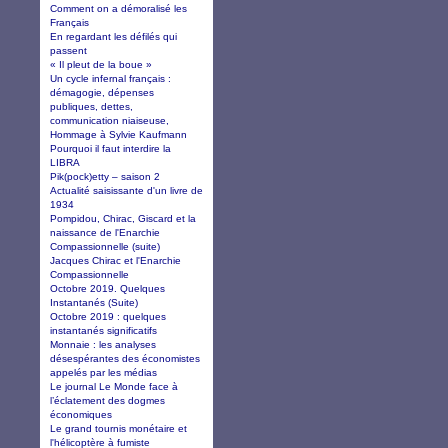
Comment on a démoralisé les
Français
En regardant les défilés qui
passent
« Il pleut de la boue »
Un cycle infernal français :
démagogie, dépenses
publiques, dettes,
communication niaiseuse,
Hommage à Sylvie Kaufmann
Pourquoi il faut interdire la
LIBRA
Pik(pock)etty – saison 2
Actualité saisissante d'un livre de
1934
Pompidou, Chirac, Giscard et la
naissance de l'Enarchie
Compassionnelle (suite)
Jacques Chirac et l'Enarchie
Compassionnelle
Octobre 2019. Quelques
Instantanés (Suite)
Octobre 2019 : quelques
instantanés significatifs
Monnaie : les analyses
désespérantes des économistes
appelés par les médias
Le journal Le Monde face à
l’éclatement des dogmes
économiques
Le grand tournis monétaire et
l'hélicoptère à fumiste