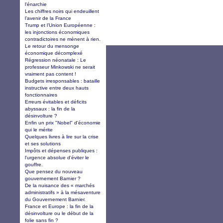
l'énarchie
Les chiffres noirs qui endeuillent
l’avenir de la France
Trump et l’Union Européenne :
les injonctions économiques
contradictoires ne mènent à rien.
Le retour du mensonge
économique décomplexé
Régression néonatale : Le
professeur Minkowski ne serait
vraiment pas content !
Budgets irresponsables : bataille
instructive entre deux hauts
fonctionnaires
Erreurs évitables et déficits
abyssaux : la fin de la
désinvolture ?
Enfin un prix "Nobel" d'économie
qui le mérite
Quelques livres à lire sur la crise
et ses solutions
Impôts et dépenses publiques :
l'urgence absolue d'éviter le
gouffre.
Que pensez du nouveau
gouvernement Barnier ?
De la nuisance des « marchés
administratifs » à la mésaventure
du Gouvernement Barnier.
France et Europe : la fin de la
désinvolture ou le début de la
folie sans fin ?