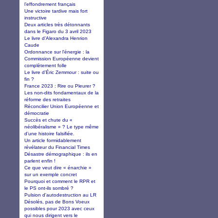
l’effondrement français
Une victoire tardive mais fort
instructive
Deux articles très détonnants
dans le Figaro du 3 avril 2023
Le livre d’Alexandra Henrion
Caude
Ordonnance sur l'énergie : la
Commission Européenne devient
complètement folle
Le livre d’Éric Zemmour : suite ou
fin ?
France 2023 : Rire ou Pleurer ?
Les non-dits fondamentaux de la
réforme des retraites
Réconcilier Union Européenne et
démocratie
Succès et chute du «
néolibéralisme » ? Le type même
d’une histoire falsifiée.
Un article formidablement
révélateur du Financial Times
Désastre démographique : ils en
parlent enfin !
Ce que veut dire « énarchie »
sur un exemple concret
Pourquoi et comment le RPR et
le PS ont-ils sombré ?
Pulsion d'autodestruction au LR
Désolés, pas de Bons Voeux
possibles pour 2023 avec ceux
qui nous dirigent vers le