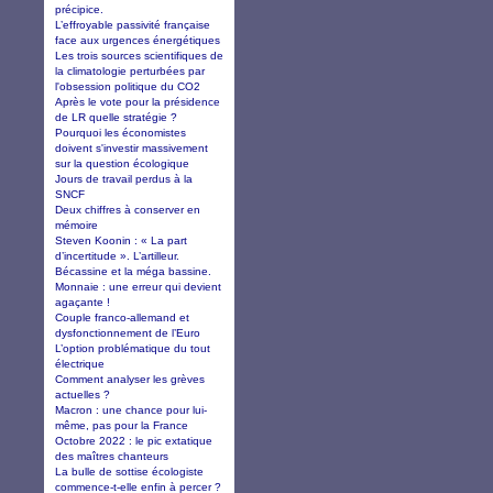
précipice.
L’effroyable passivité française
face aux urgences énergétiques
Les trois sources scientifiques de
la climatologie perturbées par
l'obsession politique du CO2
Après le vote pour la présidence
de LR quelle stratégie ?
Pourquoi les économistes
doivent s'investir massivement
sur la question écologique
Jours de travail perdus à la
SNCF
Deux chiffres à conserver en
mémoire
Steven Koonin : « La part
d’incertitude ». L’artilleur.
Bécassine et la méga bassine.
Monnaie : une erreur qui devient
agaçante !
Couple franco-allemand et
dysfonctionnement de l’Euro
L’option problématique du tout
électrique
Comment analyser les grèves
actuelles ?
Macron : une chance pour lui-
même, pas pour la France
Octobre 2022 : le pic extatique
des maîtres chanteurs
La bulle de sottise écologiste
commence-t-elle enfin à percer ?