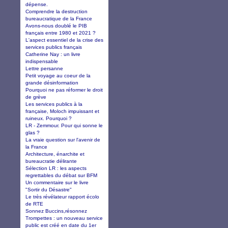
dépense.
Comprendre la destruction
bureaucratique de la France
Avons-nous doublé le PIB
français entre 1980 et 2021 ?
L'aspect essentiel de la crise des
services publics français
Catherine Nay : un livre
indispensable
Lettre persanne
Petit voyage au coeur de la
grande désinformation
Pourquoi ne pas réformer le droit
de grève
Les services publics à la
française, Moloch impuissant et
ruineux. Pourquoi ?
LR - Zemmour. Pour qui sonne le
glas ?
La vraie question sur l'avenir de
la France
Architecture, énarchite et
bureaucratie délirante
Sélection LR : les aspects
regrettables du débat sur BFM
Un commentaire sur le livre
"Sortir du Désastre"
Le très révélateur rapport écolo
de RTE
Sonnez Buccins,résonnez
Trompettes : un nouveau service
public est créé en date du 1er