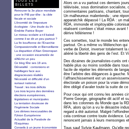
TOUS LES
Alors on a vu partout ces derniers jours
BILLETS
télévisée, sous domination socialiste, 
Retrouver la 3e place mondiale
commentaires partisans, chantant, tous
pour le PIB par tête : la cible
Un malheureux malentendu ; une répo
fiscale et sociale
apparatchik dépassé ! La RDA : un mal
L’énormité de l’imposture
RDA, immonde et impitoyable colonisat
écologiste - Une étude du Pr
réalisent combien c’était mieux avant !
Emérite Patrice Boyer
dérive hitlérienne !
Le niveau scolaire a-t-il baissé
comme il se dit un peu partout ?
Ces sornettes, tout le monde les ente
La fin bouffonne de l’Enarchie
partout. On a même vu Mélenchon qui r
Compassionnelle et Bienveillante
verbe de Doriot, inverser totalement la 
La disparition d’Alan Greenspan
aliéné la liberté des gens de l’est. Et Vi
: une occasion escamotée de
réfléchir un peu
Des dizaines de journalistes-curés ont
Ce blog fête ses 18 ans.
habile plus ou moins sordide dans tous
Dénatalité : contorsions et
facile de répéter les éléments de langag
habillages face aux
être l’arbitre des élégances à gauche.
disgracieuses réalités
l’affranchissement est un asservissement
Nécessité et difficulté d'un
électorale un poison pour la vraie démoc
sursaut national.
être obligé d’avaler toute la suite de 
Travail : les trois déficits
Les trois leçons des dernières
Pour ceux qui ont connu les années c
élections européennes,
Pierre George, géographe dit actif et s
législatives et municipales
dans les colonnes du Monde que la RDA
La tentation douteuse de
RFA, alors qu’on a vu le désastre indus
l’Ingénierie Sociale
regard a été autorisé. Malgré l’effond
Les dérives inexcusables de
l'Union Européenne
cela continue contre toute évidence. Le
Actualité de la Parabole de
renoncent jamais à leurs mensonges et
l'Esquimau
Tous sauf Sylvie Kaufmann. Qu’elle re
Conseils à un jeune économiste