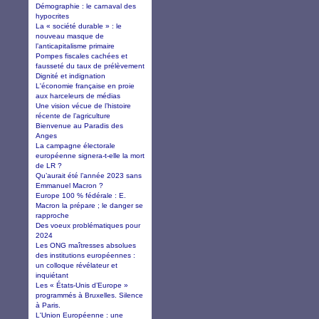
Démographie : le carnaval des
hypocrites
La « société durable » : le
nouveau masque de
l’anticapitalisme primaire
Pompes fiscales cachées et
fausseté du taux de prélèvement
Dignité et indignation
L'économie française en proie
aux harceleurs de médias
Une vision vécue de l’histoire
récente de l’agriculture
Bienvenue au Paradis des
Anges
La campagne électorale
européenne signera-t-elle la mort
de LR ?
Qu’aurait été l’année 2023 sans
Emmanuel Macron ?
Europe 100 % fédérale : E.
Macron la prépare ; le danger se
rapproche
Des voeux problématiques pour
2024
Les ONG maîtresses absolues
des institutions européennes :
un colloque révélateur et
inquiétant
Les « États-Unis d’Europe »
programmés à Bruxelles. Silence
à Paris.
L'Union Européenne : une