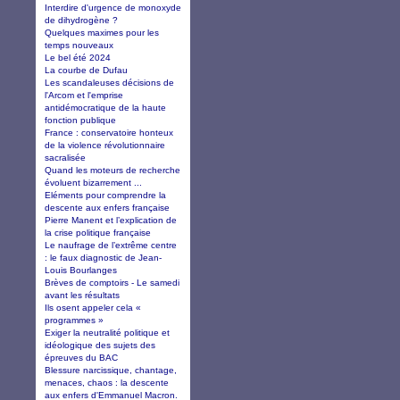
Interdire d'urgence de monoxyde
de dihydrogène ?
Quelques maximes pour les
temps nouveaux
Le bel été 2024
La courbe de Dufau
Les scandaleuses décisions de
l'Arcom et l'emprise
antidémocratique de la haute
fonction publique
France : conservatoire honteux
de la violence révolutionnaire
sacralisée
Quand les moteurs de recherche
évoluent bizarrement ...
Eléments pour comprendre la
descente aux enfers française
Pierre Manent et l’explication de
la crise politique française
Le naufrage de l’extrême centre
: le faux diagnostic de Jean-
Louis Bourlanges
Brèves de comptoirs - Le samedi
avant les résultats
Ils osent appeler cela «
programmes »
Exiger la neutralité politique et
idéologique des sujets des
épreuves du BAC
Blessure narcissique, chantage,
menaces, chaos : la descente
aux enfers d'Emmanuel Macron.