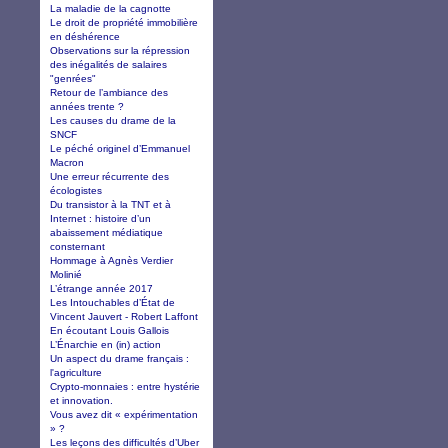
La maladie de la cagnotte
Le droit de propriété immobilière
en déshérence
Observations sur la répression
des inégalités de salaires
"genrées"
Retour de l’ambiance des
années trente ?
Les causes du drame de la
SNCF
Le péché originel d’Emmanuel
Macron
Une erreur récurrente des
écologistes
Du transistor à la TNT et à
Internet : histoire d’un
abaissement médiatique
consternant
Hommage à Agnès Verdier
Molinié
L’étrange année 2017
Les Intouchables d’État de
Vincent Jauvert - Robert Laffont
En écoutant Louis Gallois
L’Énarchie en (in) action
Un aspect du drame français :
l'agriculture
Crypto-monnaies : entre hystérie
et innovation.
Vous avez dit « expérimentation
» ?
Les leçons des difficultés d’Uber