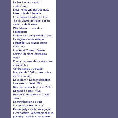
La lancinante question
européenne
L'économie vue par des nuls.
L'exemple de Libération.
Le désastre Hidalgo. Le livre
"Notre Drame de Paris" est en
dessous de la vérité
Plan Macron : accords et
désaccords
Le retour du complexe de Zorro
Le régime des travailleurs
détachés : un psychodrame
révélateur
Lord Adair Turner : l’erreur
comme un grand art politico
social
France : encore des statistiques
accablantes.
Anniversaire du blocage
financier de 2007 : toujours les
mêmes erreurs
En relisant « La mondialisation
heureuse » d’Alain Minc
Note de conjoncture - juin 2017
Edmund Phelps : « La
Prospérité de Masse » - Odile
Jacob
La minirébellion de trois
économistes bien en cour
Pris au piège de la démagogie
L'économiste, la démographie, le
planning familial et l'avortement