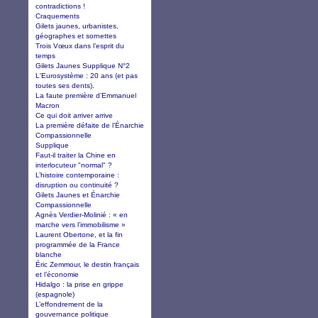
contradictions !
Craquements
Gilets jaunes, urbanistes,
géographes et sornettes
Trois Vœux dans l’esprit du
temps
Gilets Jaunes Supplique N°2
L'Eurosystème : 20 ans (et pas
toutes ses dents).
La faute première d’Emmanuel
Macron
Ce qui doit arriver arrive
La première défaite de l’Énarchie
Compassionnelle
Supplique
Faut-il traiter la Chine en
interlocuteur "normal" ?
L’histoire contemporaine :
disruption ou continuité ?
Gilets Jaunes et Énarchie
Compassionnelle
Agnès Verdier-Molinié : « en
marche vers l’immobilisme »
Laurent Obertone, et la fin
programmée de la France
blanche
Éric Zemmour, le destin français
et l’économie
Hidalgo : la prise en grippe
(espagnole)
L’effondrement de la
gouvernance politique