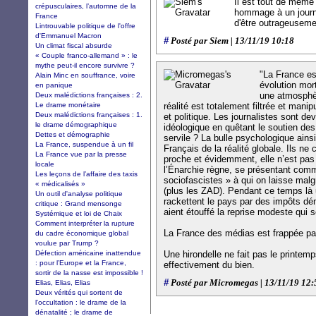
Il est tout de même 
crépusculaires, l’automne de la
hommage à un journa
France
d'être outrageuseme
Lintrouvable politique de l'offre
d'Emmanuel Macron
#
Posté par Siem | 13/11/19 10:18
Un climat fiscal absurde
« Couple franco-allemand » : le
mythe peut-il encore survivre ?
"La France es
Alain Minc en souffrance, voire
évolution mor
en panique
une atmosphè
Deux malédictions françaises : 2.
Le drame monétaire
réalité est totalement filtrée et mani
Deux malédictions françaises : 1.
et politique. Les journalistes sont d
le drame démographique
idéologique en quêtant le soutien des 
Dettes et démographie
servile ? La bulle psychologique ainsi
La France, suspendue à un fil
Français de la réalité globale. Ils ne 
La France vue par la presse
proche et évidemment, elle n’est pas
locale
l’Énarchie règne, se présentant comm
Les leçons de l’affaire des taxis
sociofascistes » à qui on laisse malgr
« médicalisés »
(plus les ZAD). Pendant ce temps là 
Un outil d'analyse politique
rackettent le pays par des impôts dém
critique : Grand mensonge
aient étouffé la reprise modeste qui se
Systémique et loi de Chaix
Comment interpréter la rupture
La France des médias est frappée pa
du cadre économique global
voulue par Trump ?
Défection américaine inattendue
Une hirondelle ne fait pas le printemps
: pour l’Europe et la France,
effectivement du bien.
sortir de la nasse est impossible !
#
Posté par Micromegas | 13/11/19 12:
Elias, Elias, Elias
Deux vérités qui sortent de
l'occultation : le drame de la
dénatalité ; le drame de