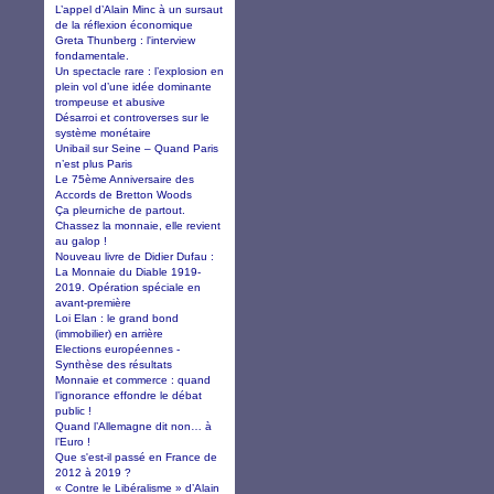
L’appel d’Alain Minc à un sursaut
de la réflexion économique
Greta Thunberg : l'interview
fondamentale.
Un spectacle rare : l’explosion en
plein vol d’une idée dominante
trompeuse et abusive
Désarroi et controverses sur le
système monétaire
Unibail sur Seine – Quand Paris
n’est plus Paris
Le 75ème Anniversaire des
Accords de Bretton Woods
Ça pleurniche de partout.
Chassez la monnaie, elle revient
au galop !
Nouveau livre de Didier Dufau :
La Monnaie du Diable 1919-
2019. Opération spéciale en
avant-première
Loi Elan : le grand bond
(immobilier) en arrière
Elections européennes -
Synthèse des résultats
Monnaie et commerce : quand
l’ignorance effondre le débat
public !
Quand l’Allemagne dit non… à
l’Euro !
Que s'est-il passé en France de
2012 à 2019 ?
« Contre le Libéralisme » d’Alain