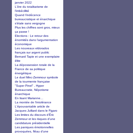
janvier 2022
L'ère du totalitarisme de
l'imbécillité
Quand l’indécence
bureaucratique et énarchique
s’étale sans vergogne
Plus les chiffres sont gros, mieux
ça passe !
Elections : Le retour des
énormités dans l’argumentation
économique
Les nouveaux eldorados
français sur argent public
Bernard Tapie et une exemplaire
élite
La dépossession totale de la
France de sa politique
énergétique
Le duel Minc-Zemmour symbole
de la tourmente française
"Super Pinel" , Hyper
Bureaucratie, Népotisme
énarchique
En lisant Marianne…
La montée de l'intolérance
L'épouvantable article de
Jacques Julliard dans le Figaro
Les limites du discours d’Éric
Zemmour et les risques d’une
candidature présidentielle
Les paniques émotionnelles
provoquées, fléau d’une