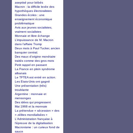
aseptisé pour bébés
Macron : la difficile levée des
hypothèques électoralistes
Grandes écoles : une
enseignement économique
problématique
Avis aux jeunes socialistes,
vraiment socialistes
Monnaie et libre échange
L’impuissance de M. Macron
dans l’affaire Trump
Deux mots à Paul Tucker, ancien
banquier central.
Des maux d’origine monétaire
traités comme des gros mots
Petit rappel en passant
La France en plein syndrome
albanais
Le TFTEA est entré en action.
Les Etats-Unis ont gagné
Une présentation (très)
troublante
Argentine : monnaie et
mensonges
Des idées qui progressent
Mai 1968 et la monnaie
La prétendue « sécession » des
« zélites mondialisées »
L'Administration française à
l'épreuve de la digitalisation
Macronisme : un curieux fond de
sauce