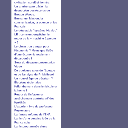
civilisation sur-désinformée.
Un anniversaire bâclé : la
destruction des Accords de
Bretton Woods.
Emmanuel Macron, la
communication, la science et les
Français
Le détestable "système Hidalgo"
LR : comment empêcher le
retour de la « machine à perdre
» ?
Le climat : un danger pour
l’économie ? Moins que l’idée
d’une économie totalement
décarbonée !
Sortir du désastre présentation
Video
De quelques tares de l’époque
et de l’analyse du Pr Maffesoli
Un nouvel âge de déraison ?
Élections régionales :
l’effondrement dans le ridicule et
la honte !
Retour de l’inflation et
assèchement administratif des
liquidités
L'excellent livre du professeur
Peyromaure
La fausse réforme de l’ENA
La fin d'une certaine idée de la
France suite
La fin programmée d'une