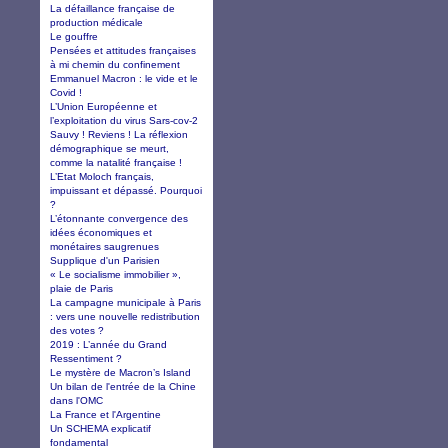
La défaillance française de
production médicale
Le gouffre
Pensées et attitudes françaises
à mi chemin du confinement
Emmanuel Macron : le vide et le
Covid !
L’Union Européenne et
l’exploitation du virus Sars-cov-2
Sauvy ! Reviens ! La réflexion
démographique se meurt,
comme la natalité française !
L’Etat Moloch français,
impuissant et dépassé. Pourquoi
?
L’étonnante convergence des
idées économiques et
monétaires saugrenues
Supplique d'un Parisien
« Le socialisme immobilier »,
plaie de Paris
La campagne municipale à Paris
: vers une nouvelle redistribution
des votes ?
2019 : L’année du Grand
Ressentiment ?
Le mystère de Macron’s Island
Un bilan de l'entrée de la Chine
dans l'OMC
La France et l'Argentine
Un SCHEMA explicatif
fondamental