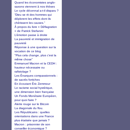
Quand les économistes anglo-
saxons viennent à nos thèses
Le cycle décennal a-t-il disparu ?
“Dieu se rit des hommes qui
déplorent les effets dont ils
chérissent les causes.”
À propos du livre « Déflagration
» de Patrick Stefanini
L’émotion passe à droite
La pauvreté et immigration de
pauvreté
Réponse à une question sur la
vocation de ce blog
"Plus cela change, plus c'est la
même chose"
Emmanuel Macron et la CEDH :
hauteur nécessaire ou
rafistolage ?
Les Énarques compassionnels :
de sacrés fortiches
En écoutant Éric Zemmour
Le racisme social hystérique,
une dimension bien française
Un Fonds Monétaire Européen,
pour quoi faire ?
Alerte rouge sur le Bitcoin
La diagonale du flou.
Les Républicains : quelles
orientations dans une France
plus étatisée que jamais ?
Macron : prisonnier de son
conseiller économique ?