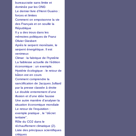
bureaucratie sans limite et
dominée par les ONG
Le dernier livre d’Henri Guaino :
forces et limites
Comment on empoisonne la vie
des Français et on souille la
République
Il y a des trous dans les
mémoires politiques de Franz
Olivier Giesbert
Après le serpent monétaire, le
serpent énergétique. Il est
venimeux
Climat : la fabrique de l'hystérie
La faiblesse actuelle de l'édition
économique : un exemple.
Hystérie écologique : le retour de
bâton est en cours
Comment comprendre la
sanctification de Jacques Julliard
par la presse classée à droite
Le double enterrement d'une
illusion et d'une idée fausse
Une autre manière d'analyser la
situation économique mondiale
Le retour de l'inquisition :
exemple pratique , le "décret
tertiaire".
Rôle du CO2 dans le
réchauffement climatique (2).
Liste des principaux scientifiques
critiques