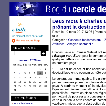
Deux mots à Charles G
prônant la destruction
Posté le : 9 mars 2017 13:26 | Posté p
toile
Ce blog est édité par e-toile
Catégorie :
Concepts fondamentaux
-
Z
Voir nos autres blogs
Attitudes
-
Analyse sectorielle
RECHERCHE
Charles Gave et Romain Métivet ont ré
l’Europe par l’Euro
, pour le compte de 
quelques réflexions que nous avons m
<<
août 2026
>>
en première page.
lun.
mar.
mer.
jeu.
ven.
sam.
dim.
* L’Euro est un échec et une aberratio
1
2
déséquilibres entre économies hétérog
3
4
5
6
7
8
9
10
11
12
13
14
15
16
Le constat est immanquable. Il y a bie
par les mesures prises pour tenter de r
17
18
19
20
21
22
23
pays. À partir du moment où la dévaluati
24
25
26
27
28
29
30
l’ajustement devient une difficulté. Le
31
possibilités : mettre en place des règles
permettent de pousser à la convergenc
LES THÈMES
cette direction-là offre encore de nomb
vaudraient mieux que la destruction de
Actualité chaude