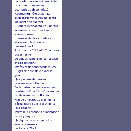
contradictoires ne mènent à rien.
Le retour du mensonge
économique décomplexé
Régression néonatale : Le
professeur Minkowski ne serait
vraiment pas content !
Budgets irresponsables : bataille
instructive entre deux hauts
fonctionnaires
Erreurs évitables et déficits
abyssaux : la fin de la
désinvolture ?
Enfin un prix "Nobel" d'économie
qui le mérite
Quelques livres à lire sur la crise
et ses solutions
Impôts et dépenses publiques :
l'urgence absolue d'éviter le
gouffre.
Que pensez du nouveau
gouvernement Barnier ?
De la nuisance des « marchés
administratifs » à la mésaventure
du Gouvernement Barnier.
France et Europe : la fin de la
désinvolture ou le début de la
folie sans fin ?
Interdire d'urgence de monoxyde
de dihydrogène ?
Quelques maximes pour les
temps nouveaux
Le bel été 2024