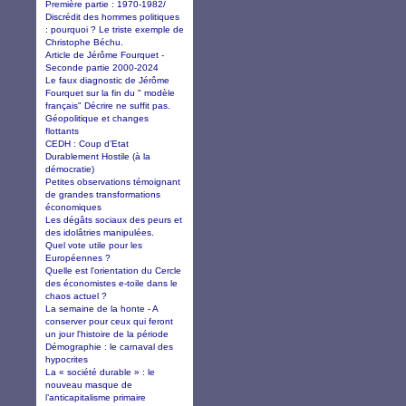
Première partie : 1970-1982/
Discrédit des hommes politiques
: pourquoi ? Le triste exemple de
Christophe Béchu.
Article de Jérôme Fourquet -
Seconde partie 2000-2024
Le faux diagnostic de Jérôme
Fourquet sur la fin du " modèle
français" Décrire ne suffit pas.
Géopolitique et changes
flottants
CEDH : Coup d’Etat
Durablement Hostile (à la
démocratie)
Petites observations témoignant
de grandes transformations
économiques
Les dégâts sociaux des peurs et
des idolâtries manipulées.
Quel vote utile pour les
Européennes ?
Quelle est l'orientation du Cercle
des économistes e-toile dans le
chaos actuel ?
La semaine de la honte - A
conserver pour ceux qui feront
un jour l'histoire de la période
Démographie : le carnaval des
hypocrites
La « société durable » : le
nouveau masque de
l’anticapitalisme primaire