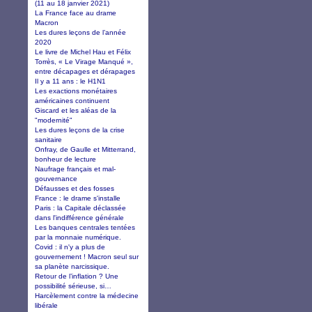
(11 au 18 janvier 2021)
La France face au drame
Macron
Les dures leçons de l’année
2020
Le livre de Michel Hau et Félix
Torrès, « Le Virage Manqué »,
entre décapages et dérapages
Il y a 11 ans : le H1N1
Les exactions monétaires
américaines continuent
Giscard et les aléas de la
"modernité"
Les dures leçons de la crise
sanitaire
Onfray, de Gaulle et Mitterrand,
bonheur de lecture
Naufrage français et mal-
gouvernance
Défausses et des fosses
France : le drame s'installe
Paris : la Capitale déclassée
dans l'indifférence générale
Les banques centrales tentées
par la monnaie numérique.
Covid : il n'y a plus de
gouvernement ! Macron seul sur
sa planète narcissique.
Retour de l’inflation ? Une
possibilité sérieuse, si…
Harcèlement contre la médecine
libérale