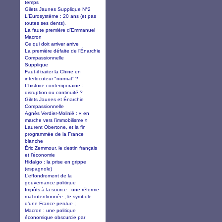
temps
Gilets Jaunes Supplique N°2
L'Eurosystème : 20 ans (et pas
toutes ses dents).
La faute première d’Emmanuel
Macron
Ce qui doit arriver arrive
La première défaite de l’Énarchie
Compassionnelle
Supplique
Faut-il traiter la Chine en
interlocuteur "normal" ?
L’histoire contemporaine :
disruption ou continuité ?
Gilets Jaunes et Énarchie
Compassionnelle
Agnès Verdier-Molinié : « en
marche vers l’immobilisme »
Laurent Obertone, et la fin
programmée de la France
blanche
Éric Zemmour, le destin français
et l’économie
Hidalgo : la prise en grippe
(espagnole)
L’effondrement de la
gouvernance politique
Impôts à la source : une réforme
mal intentionnée ; le symbole
d’une France perdue ;
Macron : une politique
économique obscurcie par