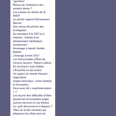
"genrées"
Retour de l’ambiance des
années trente ?
Les causes du drame de la
SNCF
Le péché originel d’Emmanuel
Macron
Une erreur récurrente des
écologistes
Du transistor à la TNT et à
Internet : histoire d’un
abaissement médiatique
consternant
Hommage à Agnès Verdier
Molinié
L’étrange année 2017
Les Intouchables d’État de
Vincent Jauvert - Robert Laffont
En écoutant Louis Gallois
L’Énarchie en (in) action
Un aspect du drame français :
l'agriculture
Crypto-monnaies : entre hystérie
et innovation.
Vous avez dit « expérimentation
» ?
Les leçons des difficultés d’Uber
Quand les économistes anglo-
saxons viennent à nos thèses
Le cycle décennal a-t-il disparu ?
“Dieu se rit des hommes qui
déplorent les effets dont ils