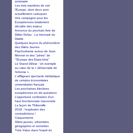
sommaire
Les trois manières de voir
l’Europe, dont deux sont
actuellement caduques
Une campagne pour les
Européennes totalement
décalée des enjeux
Annonce du prochain livre de
Didier Dufau : La monnaie du
Diable
Quelques leçons du phénomène
des Gilets Jaunes
Psychodrame autour de Jean
Monnet et des "pères" de
"l'Europe des Etats-Unis"
Le Grand Débat : Un exemple
au cœur de la « démocratie de
l’informe ».
L'affligeant spectacle médiatique
de certains économistes
universitaires français
Les prochaines élections
européennes en dix questions
L’opportune confession d’un
haut fonctionnaire macroniste
La leçon de Thiberville
2018 : l’explosion des
contradictions !
Craquements
Gilets jaunes, urbanistes,
géographes et sornettes
Trois Vœux dans l’esprit du