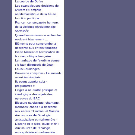
La courbe de Dufau
Les scandaleuses décisions de
l'Arcom et l'emprise
antidémocratique de la haute
fonction publique
France : conservatoire honteux
de la violence révolutionnaire
sacralisée
Quand les moteurs de recherche
évoluent bizarrement ...
Eléments pour comprendre la
descente aux enfers française
Pierre Manent et l’explication de
la crise politique française
Le naufrage de l’extrême centre
: le faux diagnostic de Jean-
Louis Bourlanges
Brèves de comptoirs - Le samedi
avant les résultats
Ils osent appeler cela «
programmes »
Exiger la neutralité politique et
idéologique des sujets des
épreuves du BAC
Blessure narcissique, chantage,
menaces, chaos : la descente
aux enfers d'Emmanuel Macron.
Aux sources de l'écologie
anticapitaliste et malhonnête -
L'ozone et le Giec. (suite et fin)
Aux sources de l'écologie
anticapitaliste et malhonnête.