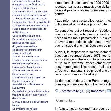
L’énormité de l’imposture
exceptionnelle des années 1996-2000, 
écologiste - Une étude du Pr
recettes. La hausse massive du dollar 
Emérite Patrice Boyer
ce n’est pas la politique monétaire qui 
Le niveau scolaire a-t-il baissé
gouffre.
comme il se dit un peu partout ?
La fin bouffonne de l’Enarchie
* Les réformes structurelles restent néc
Compassionnelle et Bienveillante
publiques et accroître la productivité.
La disparition d’Alan Greenspan
: une occasion escamotée de
Ce sont elles qui ont réussi en Suède
réfléchir un peu
conjoncture très particulier qui n’est p
Ce blog fête ses 18 ans.
nécessaires mais primordiales. Cela va
Dénatalité : contorsions et
trouver la méthode en l’absence de véri
habillages face aux
que le risque d’une minirécession se pr
disgracieuses réalités
Nécessité et difficulté d'un
Surtout, le rapport évite soigneusemen
sursaut national.
question : pourquoi depuis 1971, les ré
Travail : les trois déficits
la croissance voit-elle son taux baisser
Les trois leçons des dernières
qu’un sous-système, effectivement dysf
élections européennes,
le système global l’est aussi, et si le
législatives et municipales
à l’échelon national, il se prive d’une cl
La tentation douteuse de
levier pour comprendre et agir.
l’Ingénierie Sociale
Les dérives inexcusables de
La destruction de la zone Euro ne régl
l'Union Européenne
compliquer une évolution plus favorabl
Actualité de la Parabole de
l'Esquimau
Commentaire (0)
|
Imprimer
|
Conseils à un jeune économiste
voulant devenir « prix Nobel »
d’économie.
Commentaire
L'or au dessus de 5000 dollars
l'once
Il n'existe aucun commentaire pour ce
Le système monétaire