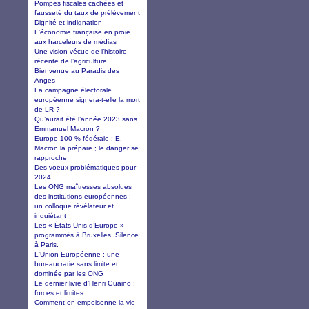
Pompes fiscales cachées et
fausseté du taux de prélèvement
Dignité et indignation
L'économie française en proie
aux harceleurs de médias
Une vision vécue de l’histoire
récente de l’agriculture
Bienvenue au Paradis des
Anges
La campagne électorale
européenne signera-t-elle la mort
de LR ?
Qu’aurait été l’année 2023 sans
Emmanuel Macron ?
Europe 100 % fédérale : E.
Macron la prépare ; le danger se
rapproche
Des voeux problématiques pour
2024
Les ONG maîtresses absolues
des institutions européennes :
un colloque révélateur et
inquiétant
Les « États-Unis d’Europe »
programmés à Bruxelles. Silence
à Paris.
L'Union Européenne : une
bureaucratie sans limite et
dominée par les ONG
Le dernier livre d’Henri Guaino :
forces et limites
Comment on empoisonne la vie