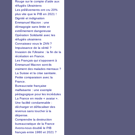
Rouge sur le compte d'aide aux
réfugiés Ukrainiens
Les prélèvements ont cru 20%
plus vite que le PIB en 2021 !
Dignité et indignation
Emmanuel Macron : une
démagogie sans limite et
extrêmement dangereuse
Opération Solidarité avec les
réfugiés ukrainiens
Connaissez vous le ZAN ?
Impuissance de la vérité ?
Invasion de l’Ukraine : la fin de la
récréation en France.
Les Français qui s'opposent à
Emmanuel Macron sont-ils
vraiment des malades mentaux ?
La Suisse et la crise sanitaire.
Petite comparaison avec la
France.
Bureaucratie française
malfaisante : une exemple
pédagogique pour les incrédules
La France en mode « avatar ».
Une facilité condamnable :
décharger et défiscaliser des
revenus sans toucher à la
dépense.
Comprendre la destruction
bureaucratique de la France
Avons-nous doublé le PIB
français entre 1980 et 2021 ?