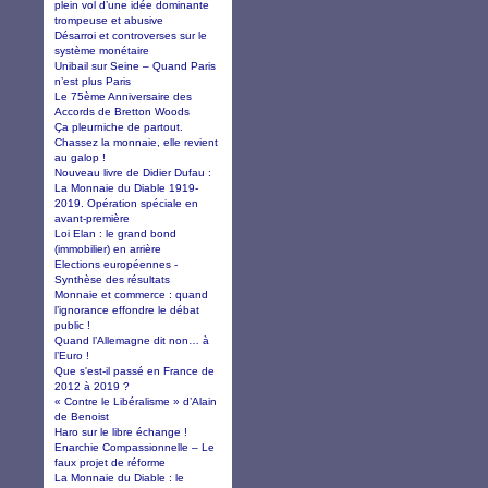
plein vol d’une idée dominante
trompeuse et abusive
Désarroi et controverses sur le
système monétaire
Unibail sur Seine – Quand Paris
n’est plus Paris
Le 75ème Anniversaire des
Accords de Bretton Woods
Ça pleurniche de partout.
Chassez la monnaie, elle revient
au galop !
Nouveau livre de Didier Dufau :
La Monnaie du Diable 1919-
2019. Opération spéciale en
avant-première
Loi Elan : le grand bond
(immobilier) en arrière
Elections européennes -
Synthèse des résultats
Monnaie et commerce : quand
l’ignorance effondre le débat
public !
Quand l’Allemagne dit non… à
l’Euro !
Que s'est-il passé en France de
2012 à 2019 ?
« Contre le Libéralisme » d’Alain
de Benoist
Haro sur le libre échange !
Enarchie Compassionnelle – Le
faux projet de réforme
La Monnaie du Diable : le