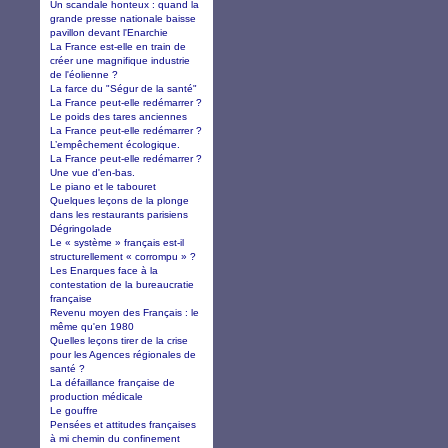
Un scandale honteux : quand la
grande presse nationale baisse
pavillon devant l'Enarchie
La France est-elle en train de
créer une magnifique industrie
de l'éolienne ?
La farce du "Ségur de la santé"
La France peut-elle redémarrer ?
Le poids des tares anciennes
La France peut-elle redémarrer ?
L’empêchement écologique.
La France peut-elle redémarrer ?
Une vue d'en-bas.
Le piano et le tabouret
Quelques leçons de la plonge
dans les restaurants parisiens
Dégringolade
Le « système » français est-il
structurellement « corrompu » ?
Les Enarques face à la
contestation de la bureaucratie
française
Revenu moyen des Français : le
même qu'en 1980
Quelles leçons tirer de la crise
pour les Agences régionales de
santé ?
La défaillance française de
production médicale
Le gouffre
Pensées et attitudes françaises
à mi chemin du confinement