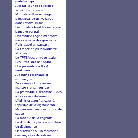
problématique
Avis aux jeunes socialistes,
vraiment socialistes
Monnaie et libre échange
L’impuissance de M. Macron
dans l’affaire Trump
Deux mots à Paul Tucker, ancien
banquier central.
Des maux d’origine monétaire
traités comme des gros mots
Petit rappel en passant
La France en plein syndrome
albanais
Le TFTEA est entré en action.
Les Etats-Unis ont gagné
Une présentation (très)
troublante
Argentine : monnaie et
mensonges
Des idées qui progressent
Mai 1968 et la monnaie
La prétendue « sécession » des
« zélites mondialisées »
L'Administration française à
l'épreuve de la digitalisation
Macronisme : un curieux fond de
sauce
La maladie de la cagnotte
Le droit de propriété immobilière
en déshérence
Observations sur la répression
des inégalités de salaires