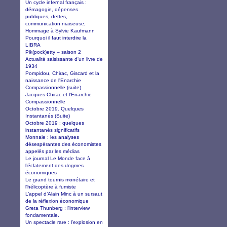
Un cycle infernal français :
démagogie, dépenses
publiques, dettes,
communication niaiseuse,
Hommage à Sylvie Kaufmann
Pourquoi il faut interdire la
LIBRA
Pik(pock)etty – saison 2
Actualité saisissante d'un livre de
1934
Pompidou, Chirac, Giscard et la
naissance de l'Enarchie
Compassionnelle (suite)
Jacques Chirac et l'Enarchie
Compassionnelle
Octobre 2019. Quelques
Instantanés (Suite)
Octobre 2019 : quelques
instantanés significatifs
Monnaie : les analyses
désespérantes des économistes
appelés par les médias
Le journal Le Monde face à
l’éclatement des dogmes
économiques
Le grand tournis monétaire et
l'hélicoptère à fumiste
L’appel d’Alain Minc à un sursaut
de la réflexion économique
Greta Thunberg : l'interview
fondamentale.
Un spectacle rare : l’explosion en