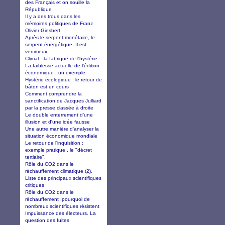
des Français et on souille la
République
Il y a des trous dans les
mémoires politiques de Franz
Olivier Giesbert
Après le serpent monétaire, le
serpent énergétique. Il est
venimeux
Climat : la fabrique de l'hystérie
La faiblesse actuelle de l'édition
économique : un exemple.
Hystérie écologique : le retour de
bâton est en cours
Comment comprendre la
sanctification de Jacques Julliard
par la presse classée à droite
Le double enterrement d'une
illusion et d'une idée fausse
Une autre manière d'analyser la
situation économique mondiale
Le retour de l'inquisition :
exemple pratique , le "décret
tertiaire".
Rôle du CO2 dans le
réchauffement climatique (2).
Liste des principaux scientifiques
critiques
Rôle du CO2 dans le
réchauffement :pourquoi de
nombreux scientifiques résistent
Impuissance des électeurs. La
question des fuites