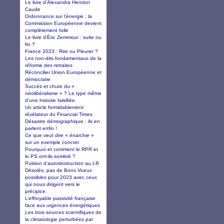
Le livre d’Alexandra Henrion
Caude
Ordonnance sur l'énergie : la
Commission Européenne devient
complètement folle
Le livre d’Éric Zemmour : suite ou
fin ?
France 2023 : Rire ou Pleurer ?
Les non-dits fondamentaux de la
réforme des retraites
Réconcilier Union Européenne et
démocratie
Succès et chute du «
néolibéralisme » ? Le type même
d’une histoire falsifiée.
Un article formidablement
révélateur du Financial Times
Désastre démographique : ils en
parlent enfin !
Ce que veut dire « énarchie »
sur un exemple concret
Pourquoi et comment le RPR et
le PS ont-ils sombré ?
Pulsion d'autodestruction au LR
Désolés, pas de Bons Voeux
possibles pour 2023 avec ceux
qui nous dirigent vers le
précipice.
L’effroyable passivité française
face aux urgences énergétiques
Les trois sources scientifiques de
la climatologie perturbées par