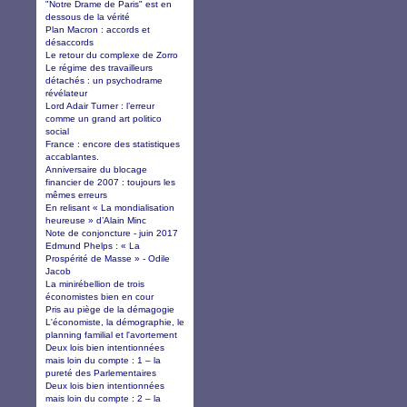
"Notre Drame de Paris" est en
dessous de la vérité
Plan Macron : accords et
désaccords
Le retour du complexe de Zorro
Le régime des travailleurs
détachés : un psychodrame
révélateur
Lord Adair Turner : l’erreur
comme un grand art politico
social
France : encore des statistiques
accablantes.
Anniversaire du blocage
financier de 2007 : toujours les
mêmes erreurs
En relisant « La mondialisation
heureuse » d’Alain Minc
Note de conjoncture - juin 2017
Edmund Phelps : « La
Prospérité de Masse » - Odile
Jacob
La minirébellion de trois
économistes bien en cour
Pris au piège de la démagogie
L'économiste, la démographie, le
planning familial et l'avortement
Deux lois bien intentionnées
mais loin du compte : 1 – la
pureté des Parlementaires
Deux lois bien intentionnées
mais loin du compte : 2 – la