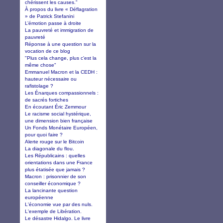
chérissent les causes.”
À propos du livre « Déflagration
» de Patrick Stefanini
L’émotion passe à droite
La pauvreté et immigration de
pauvreté
Réponse à une question sur la
vocation de ce blog
"Plus cela change, plus c'est la
même chose"
Emmanuel Macron et la CEDH :
hauteur nécessaire ou
rafistolage ?
Les Énarques compassionnels :
de sacrés fortiches
En écoutant Éric Zemmour
Le racisme social hystérique,
une dimension bien française
Un Fonds Monétaire Européen,
pour quoi faire ?
Alerte rouge sur le Bitcoin
La diagonale du flou.
Les Républicains : quelles
orientations dans une France
plus étatisée que jamais ?
Macron : prisonnier de son
conseiller économique ?
La lancinante question
européenne
L'économie vue par des nuls.
L'exemple de Libération.
Le désastre Hidalgo. Le livre