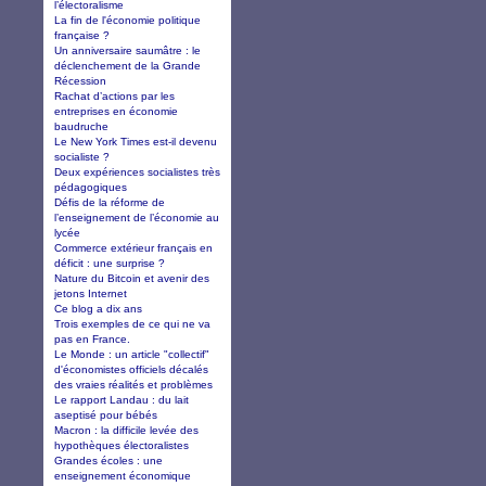
l’électoralisme
La fin de l'économie politique
française ?
Un anniversaire saumâtre : le
déclenchement de la Grande
Récession
Rachat d’actions par les
entreprises en économie
baudruche
Le New York Times est-il devenu
socialiste ?
Deux expériences socialistes très
pédagogiques
Défis de la réforme de
l’enseignement de l’économie au
lycée
Commerce extérieur français en
déficit : une surprise ?
Nature du Bitcoin et avenir des
jetons Internet
Ce blog a dix ans
Trois exemples de ce qui ne va
pas en France.
Le Monde : un article "collectif"
d'économistes officiels décalés
des vraies réalités et problèmes
Le rapport Landau : du lait
aseptisé pour bébés
Macron : la difficile levée des
hypothèques électoralistes
Grandes écoles : une
enseignement économique