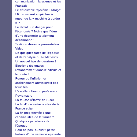
communication, la science et les
Français
Le détestable "système Hidalgo"
LR : comment empêcher le
retour de la « machine à perdre
» ?
Le climat : un danger pour
l’économie ? Moins que l’idée
d’une économie totalement
décarbonée !
Sortir du désastre présentation
Video
De quelques tares de l’époque
et de l’analyse du Pr Maffesoli
Un nouvel âge de déraison ?
Élections régionales :
l’effondrement dans le ridicule et
la honte !
Retour de l’inflation et
assèchement administratif des
liquidités
L'excellent livre du professeur
Peyromaure
La fausse réforme de l’ENA
La fin d'une certaine idée de la
France suite
La fin programmée d'une
certaine idée de la france ?
Quelques paradoxes de
l'époque
Pour ne pas l'oublier : petite
histoire d'une semaine épatante