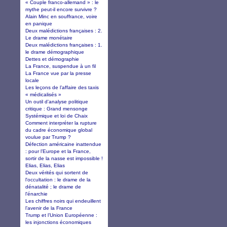
« Couple franco-allemand » : le
mythe peut-il encore survivre ?
Alain Minc en souffrance, voire
en panique
Deux malédictions françaises : 2.
Le drame monétaire
Deux malédictions françaises : 1.
le drame démographique
Dettes et démographie
La France, suspendue à un fil
La France vue par la presse
locale
Les leçons de l’affaire des taxis
« médicalisés »
Un outil d'analyse politique
critique : Grand mensonge
Systémique et loi de Chaix
Comment interpréter la rupture
du cadre économique global
voulue par Trump ?
Défection américaine inattendue
: pour l’Europe et la France,
sortir de la nasse est impossible !
Elias, Elias, Elias
Deux vérités qui sortent de
l'occultation : le drame de la
dénatalité ; le drame de
l'énarchie
Les chiffres noirs qui endeuillent
l’avenir de la France
Trump et l’Union Européenne :
les injonctions économiques