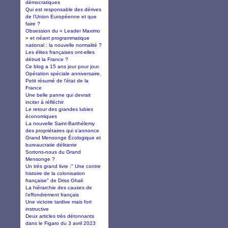
démocratiques
Qui est responsable des dérives
de l’Union Européenne et que
faire ?
Obsession du « Leader Maximo
» et néant programmatique
national : la nouvelle normalité ?
Les élites françaises ont-elles
détruit la France ?
Ce blog a 15 ans jour pour jour.
Opération spéciale anniversaire.
Petit résumé de l'état de la
France
Une belle panne qui devrait
inciter à réfléchir
Le retour des grandes lubies
économiques
La nouvelle Saint-Barthélemy
des propriétaires qui s’annonce
Grand Mensonge Écologique et
bureaucratie délirante
Sortons-nous du Grand
Mensonge ?
Un très grand livre :" Une contre
histoire de la colonisation
française" de Driss Ghali
La hiérarchie des causes de
l’effondrement français
Une victoire tardive mais fort
instructive
Deux articles très détonnants
dans le Figaro du 3 avril 2023