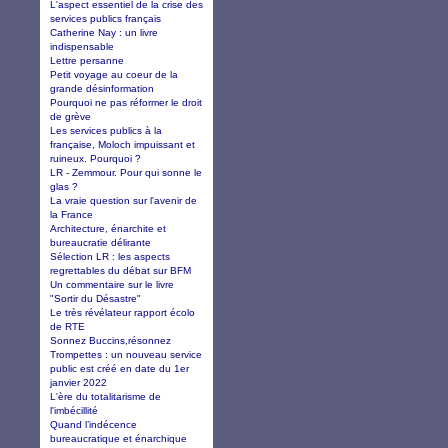
L'aspect essentiel de la crise des
services publics français
Catherine Nay : un livre
indispensable
Lettre persanne
Petit voyage au coeur de la
grande désinformation
Pourquoi ne pas réformer le droit
de grève
Les services publics à la
française, Moloch impuissant et
ruineux. Pourquoi ?
LR - Zemmour. Pour qui sonne le
glas ?
La vraie question sur l'avenir de
la France
Architecture, énarchite et
bureaucratie délirante
Sélection LR : les aspects
regrettables du débat sur BFM
Un commentaire sur le livre
"Sortir du Désastre"
Le très révélateur rapport écolo
de RTE
Sonnez Buccins,résonnez
Trompettes : un nouveau service
public est créé en date du 1er
janvier 2022
L'ère du totalitarisme de
l'imbécillité
Quand l’indécence
bureaucratique et énarchique