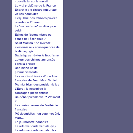
nouvelle loi sur le travail
Le vrai problème de la France
Enarchie : le sinistre retour aux
vieilles habitudes
L'équilibre des retraites privées
retardé de 20 ans
Le "macronisme" vu d'un pays
voisin
Échec de l’économisme ou
échec de l’économie ?
Saint Macron : de l’ivresse
électorale aux conséquences de
la démagogie
Statistiques : éviter le fétichisme
autour des chiffres annoncés
dans la presse
Une merveille de
pronunciamiento !
Les impôts - Histoire d'une folie
française de Jean Marc Daniel
Premier bilan des présidentielles
L’Euro : le mistigri de la
campagne présidentielle
Un débat présidentiel ? Vraiment
?
Les vraies causes de l'asthénie
française
Présidentielles : un vote modéré,
mais...
Le journalisme bananier
La réforme fondamentale (fin)
La réforme fondamentale : les