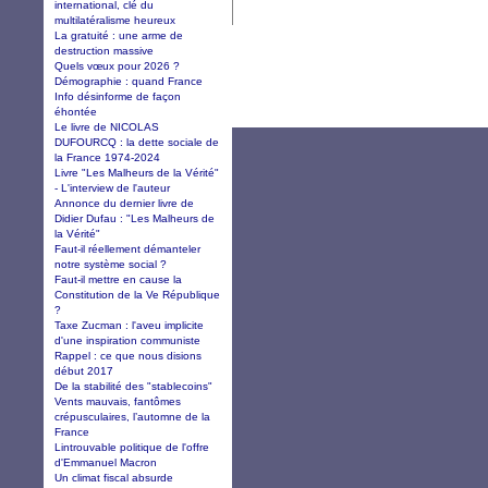
international, clé du
multilatéralisme heureux
La gratuité : une arme de
destruction massive
Quels vœux pour 2026 ?
Démographie : quand France
Info désinforme de façon
éhontée
Le livre de NICOLAS
DUFOURCQ : la dette sociale de
la France 1974-2024
Livre "Les Malheurs de la Vérité"
- L'interview de l'auteur
Annonce du dernier livre de
Didier Dufau : "Les Malheurs de
la Vérité"
Faut-il réellement démanteler
notre système social ?
Faut-il mettre en cause la
Constitution de la Ve République
?
Taxe Zucman : l'aveu implicite
d'une inspiration communiste
Rappel : ce que nous disions
début 2017
De la stabilité des "stablecoins"
Vents mauvais, fantômes
crépusculaires, l’automne de la
France
Lintrouvable politique de l'offre
d'Emmanuel Macron
Un climat fiscal absurde