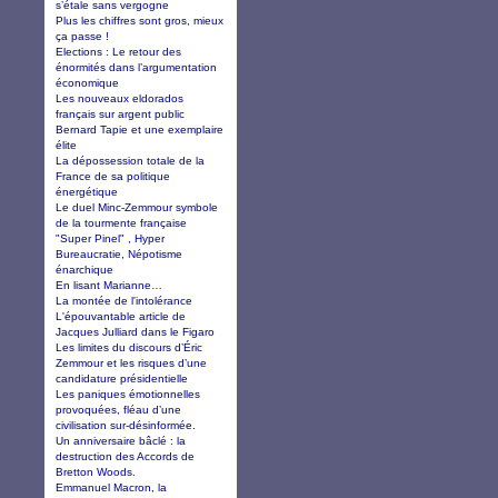
s’étale sans vergogne
Plus les chiffres sont gros, mieux
ça passe !
Elections : Le retour des
énormités dans l’argumentation
économique
Les nouveaux eldorados
français sur argent public
Bernard Tapie et une exemplaire
élite
La dépossession totale de la
France de sa politique
énergétique
Le duel Minc-Zemmour symbole
de la tourmente française
"Super Pinel" , Hyper
Bureaucratie, Népotisme
énarchique
En lisant Marianne…
La montée de l'intolérance
L'épouvantable article de
Jacques Julliard dans le Figaro
Les limites du discours d’Éric
Zemmour et les risques d’une
candidature présidentielle
Les paniques émotionnelles
provoquées, fléau d’une
civilisation sur-désinformée.
Un anniversaire bâclé : la
destruction des Accords de
Bretton Woods.
Emmanuel Macron, la