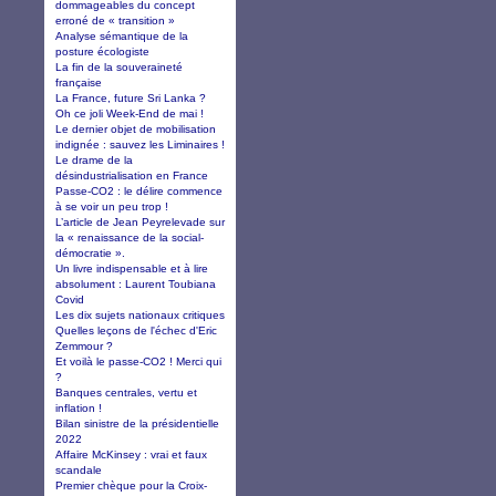
dommageables du concept
erroné de « transition »
Analyse sémantique de la
posture écologiste
La fin de la souveraineté
française
La France, future Sri Lanka ?
Oh ce joli Week-End de mai !
Le dernier objet de mobilisation
indignée : sauvez les Liminaires !
Le drame de la
désindustrialisation en France
Passe-CO2 : le délire commence
à se voir un peu trop !
L’article de Jean Peyrelevade sur
la « renaissance de la social-
démocratie ».
Un livre indispensable et à lire
absolument : Laurent Toubiana
Covid
Les dix sujets nationaux critiques
Quelles leçons de l'échec d'Eric
Zemmour ?
Et voilà le passe-CO2 ! Merci qui
?
Banques centrales, vertu et
inflation !
Bilan sinistre de la présidentielle
2022
Affaire McKinsey : vrai et faux
scandale
Premier chèque pour la Croix-