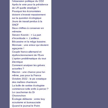
l'obsession politique du CO2
Après le vote pour la présidence
de LR quelle stratégie ?
Pourquoi les économistes
doivent s'investir massivement
sur la question écologique
Jours de travail perdus à la
SNCF
Deux chiffres à conserver en
mémoire
Steven Koonin : « La part
d’incertitude ». L’artilleur.
Bécassine et la méga bassine.
Monnaie : une erreur qui devient
agaçante !
Couple franco-allemand et
dysfonctionnement de l’Euro
L’option problématique du tout
électrique
Comment analyser les grèves
actuelles ?
Macron : une chance pour lui-
même, pas pour la France
Octobre 2022 : le pic extatique
des maîtres chanteurs
La bulle de sottise écologiste
commence-t-elle enfin à percer ?
Le cauchemar du Dr
Choronchon
Écologie délirante : entre boy
scoutisme et bureaucratie
Quand le journal le Point