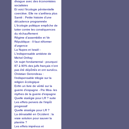
divague avec des économistes
socialistes
Et voici l’écologie pénitentielle
coercitive. Elle ne s’arrêtera plus
Santé : Petite histoire d’une
décadence programmée
L'écologie politique empêche de
lutter contre les conséquences
du réchauffement
Régime d’assemblée et Ve
République - Il faut réformer
d'urgence
La Nupes et Israël -
L'indispensable antidote de
Michel Onfray
Un sujet fondamental : pourquoi
87 à 90% des juifs français n'ont
pas été dépôrtés et ont survécu.
Christian Gerondeau :
l'indispensable trilogie sur la
religion écologique
Enfin un livre de vérité sur la
guerre d'espagne - Pio Moa- les
mythes de la guerre d'espagne
Quelle statégie pour LR ? suite
Les effets pervers de l’impôt
progressif
Quelle stratégie pour LR ?
La dénatalité en Occident : la
vraie solution pour sauver la
planète ?
Les effets imprévus et