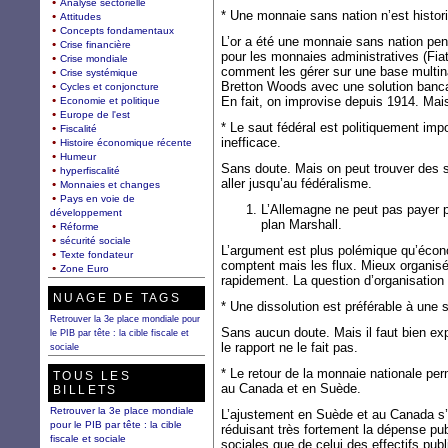
Analyse sectorielle
* Une monnaie sans nation n’est histor
Attitudes
Concepts fondamentaux
L’or a été une monnaie sans nation pen
Crise financière
pour les monnaies administratives (Fia
Crise mondiale
comment les gérer sur une base multina
Crise systémique
Bretton Woods avec une solution banca
Cycles et conjoncture
En fait, on improvise depuis 1914. Mais
Economie et politique
Europe de l'est
* Le saut fédéral est politiquement im
Fiscalité
inefficace.
Histoire économique récente
Humeur
Sans doute. Mais on peut trouver des s
hyperfiscalité
aller jusqu’au fédéralisme.
Monnaies et changes
Pays en voie de
L’Allemagne ne peut pas payer po
développement
plan Marshall.
Réforme
sécurité sociale
L’argument est plus polémique qu’écon
Texte fondateur
comptent mais les flux. Mieux organisés
Zone Euro
rapidement. La question d’organisation 
NUAGE DE TAGS
* Une dissolution est préférable à une so
Retrouver la 3e place mondiale pour
Sans aucun doute. Mais il faut bien ex
le PIB par tête : la cible fiscale et
le rapport ne le fait pas.
sociale
* Le retour de la monnaie nationale pe
TOUS LES
au Canada et en Suède.
BILLETS
Retrouver la 3e place mondiale
L’ajustement en Suède et au Canada s’es
pour le PIB par tête : la cible
réduisant très fortement la dépense pu
fiscale et sociale
sociales que de celui des effectifs publ