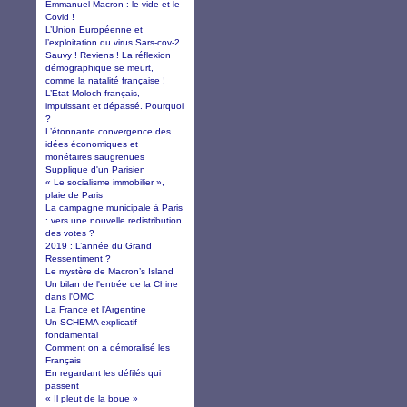
Emmanuel Macron : le vide et le
Covid !
L’Union Européenne et
l’exploitation du virus Sars-cov-2
Sauvy ! Reviens ! La réflexion
démographique se meurt,
comme la natalité française !
L’Etat Moloch français,
impuissant et dépassé. Pourquoi
?
L’étonnante convergence des
idées économiques et
monétaires saugrenues
Supplique d'un Parisien
« Le socialisme immobilier »,
plaie de Paris
La campagne municipale à Paris
: vers une nouvelle redistribution
des votes ?
2019 : L’année du Grand
Ressentiment ?
Le mystère de Macron’s Island
Un bilan de l'entrée de la Chine
dans l'OMC
La France et l'Argentine
Un SCHEMA explicatif
fondamental
Comment on a démoralisé les
Français
En regardant les défilés qui
passent
« Il pleut de la boue »