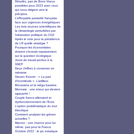
Désolés, pas de Bons Voeux
possibles pour 2023 avec ceux
qui nous dirigent vers le
précipice.
L’effroyable passivité française
face aux urgences énergétiques
Les trois sources scientifiques de
la climatologie perturbées par
l'obsession politique du CO2
Après le vote pour la présidence
de LR quelle stratégie ?
Pourquoi les économistes
doivent s'investir massivement
sur la question écologique
Jours de travail perdus à la
SNCF
Deux chiffres à conserver en
mémoire
Steven Koonin : « La part
d’incertitude ». L’artilleur.
Bécassine et la méga bassine.
Monnaie : une erreur qui devient
agaçante !
Couple franco-allemand et
dysfonctionnement de l’Euro
L’option problématique du tout
électrique
Comment analyser les grèves
actuelles ?
Macron : une chance pour lui-
même, pas pour la France
Octobre 2022 : le pic extatique