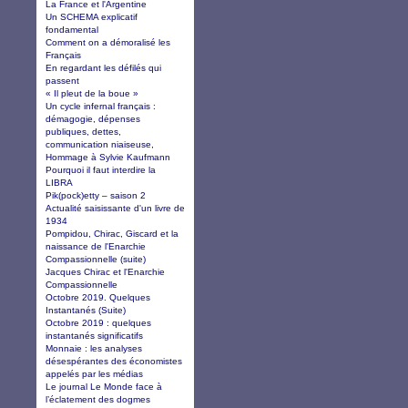
La France et l'Argentine
Un SCHEMA explicatif
fondamental
Comment on a démoralisé les
Français
En regardant les défilés qui
passent
« Il pleut de la boue »
Un cycle infernal français :
démagogie, dépenses
publiques, dettes,
communication niaiseuse,
Hommage à Sylvie Kaufmann
Pourquoi il faut interdire la
LIBRA
Pik(pock)etty – saison 2
Actualité saisissante d'un livre de
1934
Pompidou, Chirac, Giscard et la
naissance de l'Enarchie
Compassionnelle (suite)
Jacques Chirac et l'Enarchie
Compassionnelle
Octobre 2019. Quelques
Instantanés (Suite)
Octobre 2019 : quelques
instantanés significatifs
Monnaie : les analyses
désespérantes des économistes
appelés par les médias
Le journal Le Monde face à
l’éclatement des dogmes