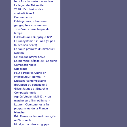
haut fonctionnaire macroniste
La leçon de Thiberville
2018 : l’explosion des
contradictions !
Craquements
Gilets jaunes, urbanistes,
géographes et sornettes
Trois Vœux dans l’esprit du
temps
Gilets Jaunes Supplique N°2
L'Eurosystème : 20 ans (et pas
toutes ses dents).
La faute première d’Emmanuel
Macron
Ce qui doit arriver arrive
La première défaite de l’Énarchie
Compassionnelle
Supplique
Faut-il traiter la Chine en
interlocuteur "normal" ?
L’histoire contemporaine :
disruption ou continuité ?
Gilets Jaunes et Énarchie
Compassionnelle
Agnès Verdier-Molinié : « en
marche vers l’immobilisme »
Laurent Obertone, et la fin
programmée de la France
blanche
Éric Zemmour, le destin français
et l’économie
Hidalgo : la prise en grippe