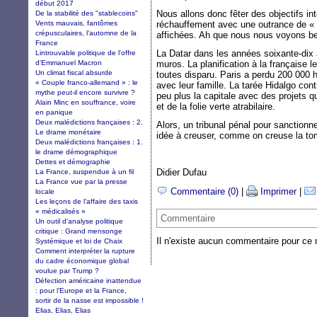
début 2017
Nous allons donc fêter des objectifs int
De la stabilité des "stablecoins"
Vents mauvais, fantômes
réchauffement avec une outrance de « 
crépusculaires, l’automne de la
affichées. Ah que nous nous voyons bea
France
La Datar dans les années soixante-dix a 
Lintrouvable politique de l'offre
d'Emmanuel Macron
muros. La planification à la française 
Un climat fiscal absurde
toutes disparu. Paris a perdu 200 000 ha
« Couple franco-allemand » : le
avec leur famille. La tarée Hidalgo cont
mythe peut-il encore survivre ?
peu plus la capitale avec des projets q
Alain Minc en souffrance, voire
et de la folie verte atrabilaire.
en panique
Deux malédictions françaises : 2.
Alors, un tribunal pénal pour sanction
Le drame monétaire
idée à creuser, comme on creuse la tom
Deux malédictions françaises : 1.
le drame démographique
Dettes et démographie
Didier Dufau
La France, suspendue à un fil
La France vue par la presse
Commentaire (0)
|
Imprimer
|
locale
Les leçons de l’affaire des taxis
« médicalisés »
Commentaire
Un outil d'analyse politique
critique : Grand mensonge
Il n'existe aucun commentaire pour ce
Systémique et loi de Chaix
Comment interpréter la rupture
du cadre économique global
voulue par Trump ?
Défection américaine inattendue
: pour l’Europe et la France,
sortir de la nasse est impossible !
Elias, Elias, Elias