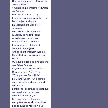
Que s'est-il passé en France de
2012 à 2019 ?
« Contre le Libéralisme » d’Alain
de Benoist
Haro sur le libre échange !
Enarchie Compassionnelle – Le
faux projet de réforme
La Monnaie du Diable : le
sommaire
Les trois manières de voir
l’Europe, dont deux sont
actuellement caduques
Une campagne pour les
Européennes totalement
décalée des enjeux
Annonce du prochain livre de
Didier Dufau : La monnaie du
Diable
Quelques leçons du phénomène
des Gilets Jaunes
Psychodrame autour de Jean
Monnet et des "pères" de
"l'Europe des Etats-Unis"
Le Grand Débat : Un exemple
au cœur de la « démocratie de
l’informe ».
L'affligeant spectacle médiatique
de certains économistes
universitaires français
Les prochaines élections
européennes en dix questions
L’opportune confession d’un