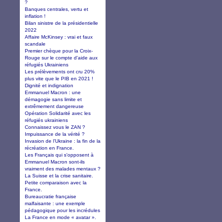
?
Banques centrales, vertu et
inflation !
Bilan sinistre de la présidentielle
2022
Affaire McKinsey : vrai et faux
scandale
Premier chèque pour la Croix-
Rouge sur le compte d'aide aux
réfugiés Ukrainiens
Les prélèvements ont cru 20%
plus vite que le PIB en 2021 !
Dignité et indignation
Emmanuel Macron : une
démagogie sans limite et
extrêmement dangereuse
Opération Solidarité avec les
réfugiés ukrainiens
Connaissez vous le ZAN ?
Impuissance de la vérité ?
Invasion de l’Ukraine : la fin de la
récréation en France.
Les Français qui s'opposent à
Emmanuel Macron sont-ils
vraiment des malades mentaux ?
La Suisse et la crise sanitaire.
Petite comparaison avec la
France.
Bureaucratie française
malfaisante : une exemple
pédagogique pour les incrédules
La France en mode « avatar ».