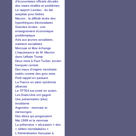
d'économistes officiels décalés
des vraies réalités et problèmes
Le rapport Landau : du lait
aseptisé pour bébés
Macron : la difficile levée des
hypothèques électoralistes
Grandes écoles : une
enseignement économique
problématique
Avis aux jeunes socialistes,
vraiment socialistes
Monnaie et libre échange
L’impuissance de M. Macron
dans l’affaire Trump
Deux mots à Paul Tucker, ancien
banquier central.
Des maux d’origine monétaire
traités comme des gros mots
Petit rappel en passant
La France en plein syndrome
albanais
Le TFTEA est entré en action.
Les Etats-Unis ont gagné
Une présentation (très)
troublante
Argentine : monnaie et
mensonges
Des idées qui progressent
Mai 1968 et la monnaie
La prétendue « sécession » des
« zélites mondialisées »
L'Administration française à