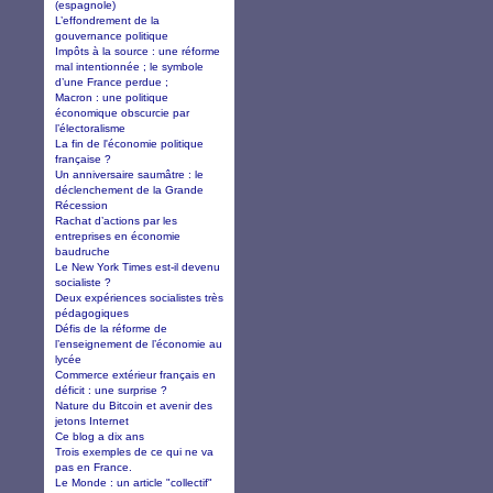
(espagnole)
L’effondrement de la
gouvernance politique
Impôts à la source : une réforme
mal intentionnée ; le symbole
d’une France perdue ;
Macron : une politique
économique obscurcie par
l’électoralisme
La fin de l'économie politique
française ?
Un anniversaire saumâtre : le
déclenchement de la Grande
Récession
Rachat d’actions par les
entreprises en économie
baudruche
Le New York Times est-il devenu
socialiste ?
Deux expériences socialistes très
pédagogiques
Défis de la réforme de
l’enseignement de l’économie au
lycée
Commerce extérieur français en
déficit : une surprise ?
Nature du Bitcoin et avenir des
jetons Internet
Ce blog a dix ans
Trois exemples de ce qui ne va
pas en France.
Le Monde : un article "collectif"