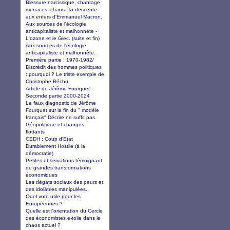
Blessure narcissique, chantage,
menaces, chaos : la descente
aux enfers d'Emmanuel Macron.
Aux sources de l'écologie
anticapitaliste et malhonnête -
L'ozone et le Giec. (suite et fin)
Aux sources de l'écologie
anticapitaliste et malhonnête.
Première partie : 1970-1982/
Discrédit des hommes politiques
: pourquoi ? Le triste exemple de
Christophe Béchu.
Article de Jérôme Fourquet -
Seconde partie 2000-2024
Le faux diagnostic de Jérôme
Fourquet sur la fin du " modèle
français" Décrire ne suffit pas.
Géopolitique et changes
flottants
CEDH : Coup d’Etat
Durablement Hostile (à la
démocratie)
Petites observations témoignant
de grandes transformations
économiques
Les dégâts sociaux des peurs et
des idolâtries manipulées.
Quel vote utile pour les
Européennes ?
Quelle est l'orientation du Cercle
des économistes e-toile dans le
chaos actuel ?