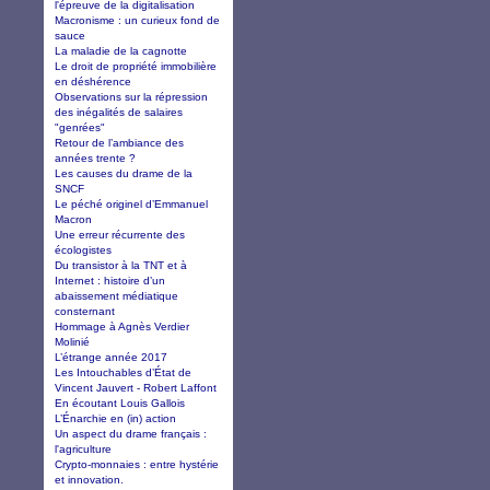
l'épreuve de la digitalisation
Macronisme : un curieux fond de
sauce
La maladie de la cagnotte
Le droit de propriété immobilière
en déshérence
Observations sur la répression
des inégalités de salaires
"genrées"
Retour de l’ambiance des
années trente ?
Les causes du drame de la
SNCF
Le péché originel d’Emmanuel
Macron
Une erreur récurrente des
écologistes
Du transistor à la TNT et à
Internet : histoire d’un
abaissement médiatique
consternant
Hommage à Agnès Verdier
Molinié
L’étrange année 2017
Les Intouchables d’État de
Vincent Jauvert - Robert Laffont
En écoutant Louis Gallois
L’Énarchie en (in) action
Un aspect du drame français :
l'agriculture
Crypto-monnaies : entre hystérie
et innovation.