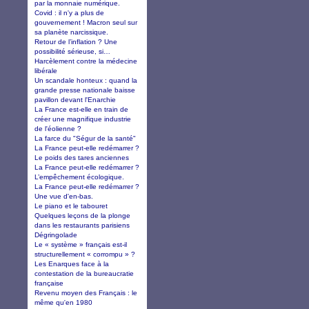
par la monnaie numérique.
Covid : il n'y a plus de
gouvernement ! Macron seul sur
sa planète narcissique.
Retour de l’inflation ? Une
possibilité sérieuse, si…
Harcèlement contre la médecine
libérale
Un scandale honteux : quand la
grande presse nationale baisse
pavillon devant l'Enarchie
La France est-elle en train de
créer une magnifique industrie
de l'éolienne ?
La farce du "Ségur de la santé"
La France peut-elle redémarrer ?
Le poids des tares anciennes
La France peut-elle redémarrer ?
L’empêchement écologique.
La France peut-elle redémarrer ?
Une vue d'en-bas.
Le piano et le tabouret
Quelques leçons de la plonge
dans les restaurants parisiens
Dégringolade
Le « système » français est-il
structurellement « corrompu » ?
Les Enarques face à la
contestation de la bureaucratie
française
Revenu moyen des Français : le
même qu'en 1980