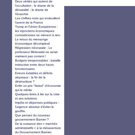
Deux vérités qui sortent de
l'occultation : le drame de la
dénatalité ; le drame de
l'énarchie
Les chiffres noirs qui endeuillent
l’avenir de la France
Trump et l’Union Européenne :
les injonctions économiques
contradictoires ne mènent à rien.
Le retour du mensonge
économique décomplexé
Régression néonatale : Le
professeur Minkowski ne serait
vraiment pas content !
Budgets irresponsables : bataille
instructive entre deux hauts
fonctionnaires
Erreurs évitables et déficits
abyssaux : la fin de la
désinvolture ?
Enfin un prix "Nobel" d'économie
qui le mérite
Quelques livres à lire sur la crise
et ses solutions
Impôts et dépenses publiques :
l'urgence absolue d'éviter le
gouffre.
Que pensez du nouveau
gouvernement Barnier ?
De la nuisance des « marchés
administratifs » à la mésaventure
du Gouvernement Barnier.