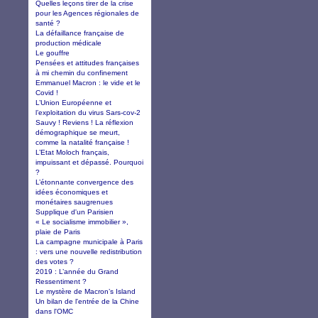
Quelles leçons tirer de la crise
pour les Agences régionales de
santé ?
La défaillance française de
production médicale
Le gouffre
Pensées et attitudes françaises
à mi chemin du confinement
Emmanuel Macron : le vide et le
Covid !
L’Union Européenne et
l’exploitation du virus Sars-cov-2
Sauvy ! Reviens ! La réflexion
démographique se meurt,
comme la natalité française !
L’Etat Moloch français,
impuissant et dépassé. Pourquoi
?
L’étonnante convergence des
idées économiques et
monétaires saugrenues
Supplique d'un Parisien
« Le socialisme immobilier »,
plaie de Paris
La campagne municipale à Paris
: vers une nouvelle redistribution
des votes ?
2019 : L’année du Grand
Ressentiment ?
Le mystère de Macron’s Island
Un bilan de l'entrée de la Chine
dans l'OMC