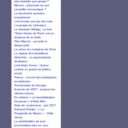
plus étatisée que jamais ?
Macron : prisonnier de son
conseiller économique ?
La lancinante question
européenne
L'économie vue par des nuls.
L'exemple de Libération.
Le désastre Hidalgo. Le livre
"Notre Drame de Paris" est en
dessous de la vérité
Plan Macron : accords et
désaccords
Le retour du complexe de Zorro
Le régime des travailleurs
détachés : un psychodrame
révélateur
Lord Adair Turner : l’erreur
comme un grand art politico
social
France : encore des statistiques
accablantes.
Anniversaire du blocage
financier de 2007 : toujours les
mêmes erreurs
En relisant « La mondialisation
heureuse » d’Alain Minc
Note de conjoncture - juin 2017
Edmund Phelps : « La
Prospérité de Masse » - Odile
Jacob
La minirébellion de trois
économistes bien en cour