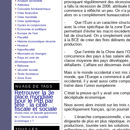
Analyse sectorielle
provoquant régulièrement des récession
Attitudes
a fallu la récession de 2008, attribué
Concepts fondamentaux
commence à réfléchir un peu. On n’a p
Crise financière
alors on a complètement bureaucratisé 
Crise mondiale
Crise systémique
- Que l’Euro a un caractère structure
Cycles et conjoncture
avec la crise spécifique de la zone Euro
Economie et politique
permettant d’éviter les macro excédent
Europe de l'est
fait de structurel. On a simplement viol
Fiscalité
à la BCE de créer des flots délirants 
Histoire économique récente
production.
Humeur
hyperfiscalité
- Que l’entrée de la Chine dans l’OMC
Monnaies et changes
concurrence des pays à bas salaire allai
Pays en voie de
classe moyenne des pays développés,
développement
défaillants. L’affaire est désormais évi
Réforme
sécurité sociale
Mais si le monde occidental s’est mis à
Texte fondateur
monde, que l’Europe a commencé à alle
Zone Euro
occidental, il y avait aussi cette comp
traîne dans l’union européenne.
NUAGE DE TAGS
Retrouver la 3e
C’était la preuve qu’il y avait une com
place mondiale
décrépitude économique.
pour le PIB par
tête : la cible
Nous avons alors insisté sur les trois
fiscale et sociale
spécifiquement français, qu’on pourrait 
Vivons-nous un épisode gravissime
- L’énarchie compassionnelle, c’est-
de « l’histoire de la stupidité
dirigeante de plus en plus népotique, 
économique » ?
productions, tournée vers les solution
TOUS LES
millimétriques des activités, et obsédée 