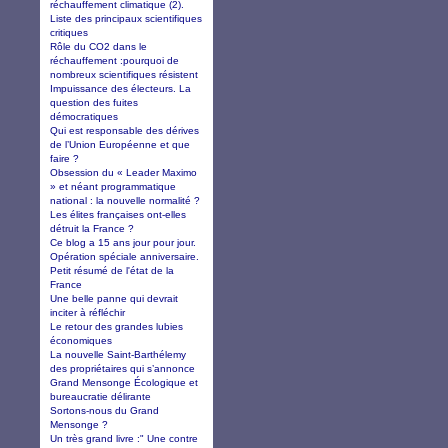
réchauffement climatique (2).
Liste des principaux scientifiques
critiques
Rôle du CO2 dans le
réchauffement :pourquoi de
nombreux scientifiques résistent
Impuissance des électeurs. La
question des fuites
démocratiques
Qui est responsable des dérives
de l’Union Européenne et que
faire ?
Obsession du « Leader Maximo
» et néant programmatique
national : la nouvelle normalité ?
Les élites françaises ont-elles
détruit la France ?
Ce blog a 15 ans jour pour jour.
Opération spéciale anniversaire.
Petit résumé de l'état de la
France
Une belle panne qui devrait
inciter à réfléchir
Le retour des grandes lubies
économiques
La nouvelle Saint-Barthélemy
des propriétaires qui s’annonce
Grand Mensonge Écologique et
bureaucratie délirante
Sortons-nous du Grand
Mensonge ?
Un très grand livre :" Une contre