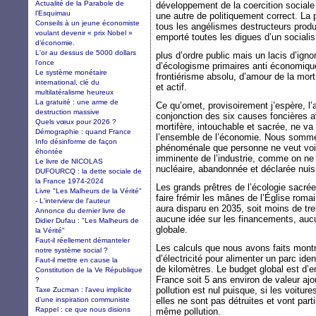
Actualité de la Parabole de
développement de la coercition sociale
l'Esquimau
une autre de politiquement correct. La p
Conseils à un jeune économiste
tous les angélismes destructeurs produ
voulant devenir « prix Nobel »
emporté toutes les digues d’un socialis
d’économie.
L'or au dessus de 5000 dollars
plus d’ordre public mais un lacis d’ign
l'once
d’écologisme primaires anti économique,
Le système monétaire
frontiérisme absolu, d’amour de la mort 
international, clé du
et actif.
multilatéralisme heureux
La gratuité : une arme de
Ce qu’omet, provisoirement j’espère, l’
destruction massive
conjonction des six causes foncières av
Quels vœux pour 2026 ?
mortifère, intouchable et sacrée, ne va p
Démographie : quand France
l’ensemble de l’économie. Nous sommes
Info désinforme de façon
phénoménale que personne ne veut voir
éhontée
imminente de l’industrie, comme on ne vo
Le livre de NICOLAS
nucléaire, abandonnée et déclarée nuisi
DUFOURCQ : la dette sociale de
la France 1974-2024
Les grands prêtres de l’écologie sacr
Livre "Les Malheurs de la Vérité"
faire frémir les mânes de l’Église roma
- L'interview de l'auteur
aura disparu en 2035, soit moins de tr
Annonce du dernier livre de
aucune idée sur les financements, auc
Didier Dufau : "Les Malheurs de
globale.
la Vérité"
Faut-il réellement démanteler
Les calculs que nous avons faits montre
notre système social ?
d’électricité pour alimenter un parc ide
Faut-il mettre en cause la
de kilomètres. Le budget global est d’en
Constitution de la Ve République
France soit 5 ans environ de valeur ajo
?
pollution est nul puisque, si les voiture
Taxe Zucman : l'aveu implicite
d'une inspiration communiste
elles ne sont pas détruites et vont parti
Rappel : ce que nous disions
même pollution.