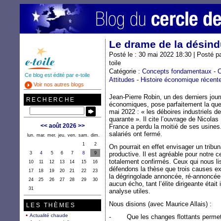
Le drame de la désind
Posté le : 30 mai 2022 18:30 | Posté p
toile
Catégorie :
Concepts fondamentaux
-
C
Ce blog est édité par e-toile
Attitudes
-
Histoire économique récent
Voir nos autres blogs
Jean-Pierre Robin, un des derniers jou
RECHERCHE
économiques, pose parfaitement la ques
mai 2022 : « les déboires industriels d
quarante ». Il cite l’ouvrage de Nicolas
<<
août 2026
>>
France a perdu la moitié de ses usines
salariés ont fermé.
lun.
mar.
mer.
jeu.
ven.
sam.
dim.
1
2
On pourrait en effet envisager un tribu
3
4
5
6
7
8
9
productive. Il est agréable pour notre 
totalement confirmés. Ceux qui nous li
10
11
12
13
14
15
16
défendons la thèse que trois causes ex
17
18
19
20
21
22
23
la dégringolade annoncée, ré-annoncée
24
25
26
27
28
29
30
aucun écho, tant l’élite dirigeante étai
31
analyse utiles.
Nous disions (avec Maurice Allais) :
LES THÈMES
Actualité chaude
- Que les changes flottants permetta