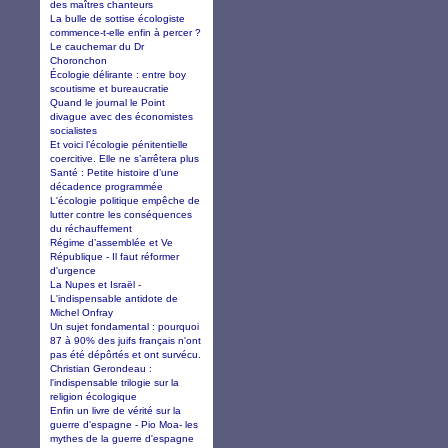
des maîtres chanteurs
La bulle de sottise écologiste
commence-t-elle enfin à percer ?
Le cauchemar du Dr
Choronchon
Écologie délirante : entre boy
scoutisme et bureaucratie
Quand le journal le Point
divague avec des économistes
socialistes
Et voici l’écologie pénitentielle
coercitive. Elle ne s’arrêtera plus
Santé : Petite histoire d’une
décadence programmée
L'écologie politique empêche de
lutter contre les conséquences
du réchauffement
Régime d’assemblée et Ve
République - Il faut réformer
d'urgence
La Nupes et Israël -
L'indispensable antidote de
Michel Onfray
Un sujet fondamental : pourquoi
87 à 90% des juifs français n'ont
pas été dépôrtés et ont survécu.
Christian Gerondeau :
l'indispensable trilogie sur la
religion écologique
Enfin un livre de vérité sur la
guerre d'espagne - Pio Moa- les
mythes de la guerre d'espagne