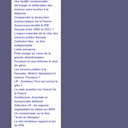
Une facilité condamnable :
décharger et défiscaliser des
revenus sans toucher à la
dépense.
Comprendre la destruction
bureaucratique de la France
Avons-nous doublé le PIB
français entre 1980 et 2021 ?
L'aspect essentiel de la crise des
services publics français
Catherine Nay : un livre
indispensable
Lettre persanne
Petit voyage au coeur de la
grande désinformation
Pourquoi ne pas réformer le droit
de grève
Les services publics à la
française, Moloch impuissant et
ruineux. Pourquoi ?
LR - Zemmour. Pour qui sonne le
glas ?
La vraie question sur l'avenir de
la France
Architecture, énarchite et
bureaucratie délirante
Sélection LR : les aspects
regrettables du débat sur BFM
Un commentaire sur le livre
"Sortir du Désastre"
Le très révélateur rapport écolo
de RTE