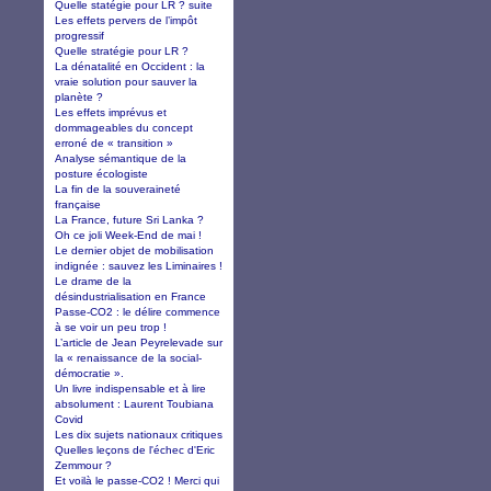
Quelle statégie pour LR ? suite
Les effets pervers de l’impôt
progressif
Quelle stratégie pour LR ?
La dénatalité en Occident : la
vraie solution pour sauver la
planète ?
Les effets imprévus et
dommageables du concept
erroné de « transition »
Analyse sémantique de la
posture écologiste
La fin de la souveraineté
française
La France, future Sri Lanka ?
Oh ce joli Week-End de mai !
Le dernier objet de mobilisation
indignée : sauvez les Liminaires !
Le drame de la
désindustrialisation en France
Passe-CO2 : le délire commence
à se voir un peu trop !
L’article de Jean Peyrelevade sur
la « renaissance de la social-
démocratie ».
Un livre indispensable et à lire
absolument : Laurent Toubiana
Covid
Les dix sujets nationaux critiques
Quelles leçons de l'échec d'Eric
Zemmour ?
Et voilà le passe-CO2 ! Merci qui