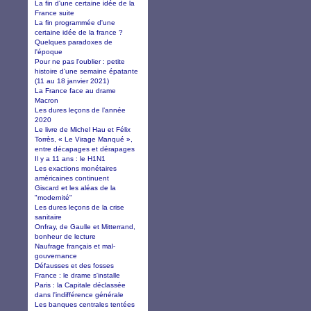
La fin d'une certaine idée de la
France suite
La fin programmée d'une
certaine idée de la france ?
Quelques paradoxes de
l'époque
Pour ne pas l'oublier : petite
histoire d'une semaine épatante
(11 au 18 janvier 2021)
La France face au drame
Macron
Les dures leçons de l’année
2020
Le livre de Michel Hau et Félix
Torrès, « Le Virage Manqué »,
entre décapages et dérapages
Il y a 11 ans : le H1N1
Les exactions monétaires
américaines continuent
Giscard et les aléas de la
"modernité"
Les dures leçons de la crise
sanitaire
Onfray, de Gaulle et Mitterrand,
bonheur de lecture
Naufrage français et mal-
gouvernance
Défausses et des fosses
France : le drame s'installe
Paris : la Capitale déclassée
dans l'indifférence générale
Les banques centrales tentées