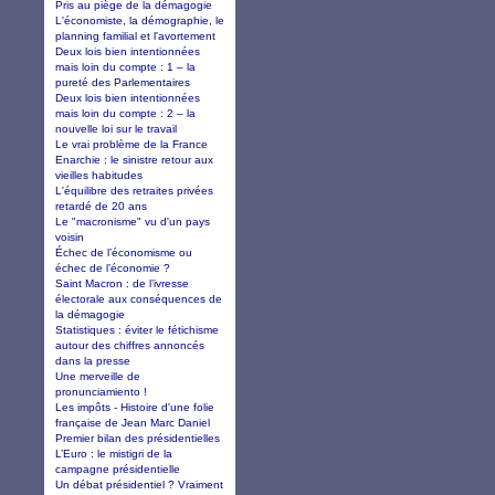
Pris au piège de la démagogie
L'économiste, la démographie, le
planning familial et l'avortement
Deux lois bien intentionnées
mais loin du compte : 1 – la
pureté des Parlementaires
Deux lois bien intentionnées
mais loin du compte : 2 – la
nouvelle loi sur le travail
Le vrai problème de la France
Enarchie : le sinistre retour aux
vieilles habitudes
L'équilibre des retraites privées
retardé de 20 ans
Le "macronisme" vu d'un pays
voisin
Échec de l’économisme ou
échec de l’économie ?
Saint Macron : de l’ivresse
électorale aux conséquences de
la démagogie
Statistiques : éviter le fétichisme
autour des chiffres annoncés
dans la presse
Une merveille de
pronunciamiento !
Les impôts - Histoire d'une folie
française de Jean Marc Daniel
Premier bilan des présidentielles
L’Euro : le mistigri de la
campagne présidentielle
Un débat présidentiel ? Vraiment