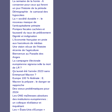
La semaine de la honte - A
conserver pour ceux qui feront
un jour l'histoire de la période
Démographie : le carnaval des
hypocrites
La « société durable » : le
nouveau masque de
l’anticapitalisme primaire
Pompes fiscales cachées et
fausseté du taux de prélèvement
Dignité et indignation
L'économie française en proie
aux harceleurs de médias
Une vision vécue de l’histoire
récente de l’agriculture
Bienvenue au Paradis des
Anges
La campagne électorale
européenne signera-t-elle la mort
de LR ?
Qu’aurait été l’année 2023 sans
Emmanuel Macron ?
Europe 100 % fédérale : E.
Macron la prépare ; le danger se
rapproche
Des voeux problématiques pour
2024
Les ONG maîtresses absolues
des institutions européennes :
un colloque révélateur et
inquiétant
Les « États-Unis d’Europe »