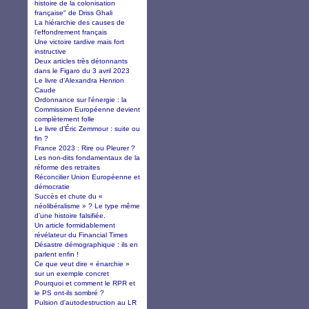
histoire de la colonisation
française" de Driss Ghali
La hiérarchie des causes de
l’effondrement français
Une victoire tardive mais fort
instructive
Deux articles très détonnants
dans le Figaro du 3 avril 2023
Le livre d’Alexandra Henrion
Caude
Ordonnance sur l'énergie : la
Commission Européenne devient
complètement folle
Le livre d’Éric Zemmour : suite ou
fin ?
France 2023 : Rire ou Pleurer ?
Les non-dits fondamentaux de la
réforme des retraites
Réconcilier Union Européenne et
démocratie
Succès et chute du «
néolibéralisme » ? Le type même
d’une histoire falsifiée.
Un article formidablement
révélateur du Financial Times
Désastre démographique : ils en
parlent enfin !
Ce que veut dire « énarchie »
sur un exemple concret
Pourquoi et comment le RPR et
le PS ont-ils sombré ?
Pulsion d'autodestruction au LR