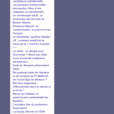
candidature présidentielle
Les paniques émotionnelles
provoquées, fléau d’une
civilisation sur-désinformée.
Un anniversaire bâclé : la
destruction des Accords de
Bretton Woods.
Emmanuel Macron, la
communication, la science et les
Français
Le détestable "système Hidalgo"
LR : comment empêcher le
retour de la « machine à perdre
» ?
Le climat : un danger pour
l’économie ? Moins que l’idée
d’une économie totalement
décarbonée !
Sortir du désastre présentation
Video
De quelques tares de l’époque
et de l’analyse du Pr Maffesoli
Un nouvel âge de déraison ?
Élections régionales :
l’effondrement dans le ridicule et
la honte !
Retour de l’inflation et
assèchement administratif des
liquidités
L'excellent livre du professeur
Peyromaure
La fausse réforme de l’ENA