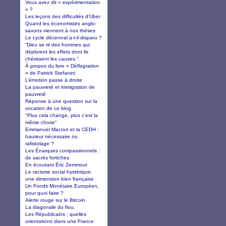
Vous avez dit « expérimentation
» ?
Les leçons des difficultés d’Uber
Quand les économistes anglo-
saxons viennent à nos thèses
Le cycle décennal a-t-il disparu ?
“Dieu se rit des hommes qui
déplorent les effets dont ils
chérissent les causes.”
À propos du livre « Déflagration
» de Patrick Stefanini
L’émotion passe à droite
La pauvreté et immigration de
pauvreté
Réponse à une question sur la
vocation de ce blog
"Plus cela change, plus c'est la
même chose"
Emmanuel Macron et la CEDH :
hauteur nécessaire ou
rafistolage ?
Les Énarques compassionnels :
de sacrés fortiches
En écoutant Éric Zemmour
Le racisme social hystérique,
une dimension bien française
Un Fonds Monétaire Européen,
pour quoi faire ?
Alerte rouge sur le Bitcoin
La diagonale du flou.
Les Républicains : quelles
orientations dans une France