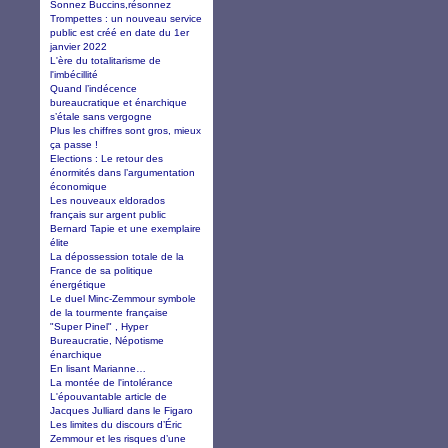
Sonnez Buccins,résonnez
Trompettes : un nouveau service
public est créé en date du 1er
janvier 2022
L'ère du totalitarisme de
l'imbécillité
Quand l’indécence
bureaucratique et énarchique
s’étale sans vergogne
Plus les chiffres sont gros, mieux
ça passe !
Elections : Le retour des
énormités dans l’argumentation
économique
Les nouveaux eldorados
français sur argent public
Bernard Tapie et une exemplaire
élite
La dépossession totale de la
France de sa politique
énergétique
Le duel Minc-Zemmour symbole
de la tourmente française
"Super Pinel" , Hyper
Bureaucratie, Népotisme
énarchique
En lisant Marianne…
La montée de l'intolérance
L'épouvantable article de
Jacques Julliard dans le Figaro
Les limites du discours d’Éric
Zemmour et les risques d’une