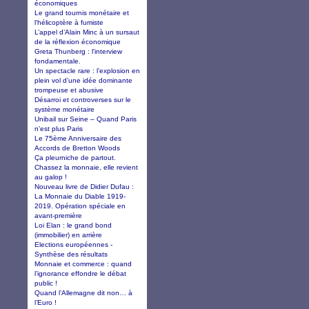
économiques
Le grand tournis monétaire et
l'hélicoptère à fumiste
L’appel d’Alain Minc à un sursaut
de la réflexion économique
Greta Thunberg : l'interview
fondamentale.
Un spectacle rare : l’explosion en
plein vol d’une idée dominante
trompeuse et abusive
Désarroi et controverses sur le
système monétaire
Unibail sur Seine – Quand Paris
n’est plus Paris
Le 75ème Anniversaire des
Accords de Bretton Woods
Ça pleurniche de partout.
Chassez la monnaie, elle revient
au galop !
Nouveau livre de Didier Dufau :
La Monnaie du Diable 1919-
2019. Opération spéciale en
avant-première
Loi Elan : le grand bond
(immobilier) en arrière
Elections européennes -
Synthèse des résultats
Monnaie et commerce : quand
l’ignorance effondre le débat
public !
Quand l’Allemagne dit non… à
l’Euro !