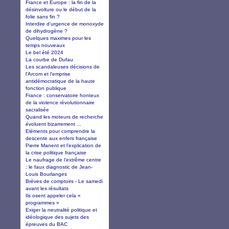
France et Europe : la fin de la
désinvolture ou le début de la
folie sans fin ?
Interdire d'urgence de monoxyde
de dihydrogène ?
Quelques maximes pour les
temps nouveaux
Le bel été 2024
La courbe de Dufau
Les scandaleuses décisions de
l'Arcom et l'emprise
antidémocratique de la haute
fonction publique
France : conservatoire honteux
de la violence révolutionnaire
sacralisée
Quand les moteurs de recherche
évoluent bizarrement ...
Eléments pour comprendre la
descente aux enfers française
Pierre Manent et l’explication de
la crise politique française
Le naufrage de l’extrême centre
: le faux diagnostic de Jean-
Louis Bourlanges
Brèves de comptoirs - Le samedi
avant les résultats
Ils osent appeler cela «
programmes »
Exiger la neutralité politique et
idéologique des sujets des
épreuves du BAC