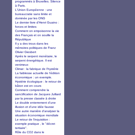
programmés à Bruxelles. Silence
à Paris.
L'Union Européenne : une
bureaucratie sans limite et
dominée par les ONG
Le dernier livre d’Henri Guaino :
forces et limites
Comment on empoisonne la vie
des Français et on souille la
République
Il y a des trous dans les
mémoires politiques de Franz
Olivier Giesbert
Après le serpent monétaire, le
serpent énergétique. Il est
venimeux
Climat : la fabrique de l'hystérie
La faiblesse actuelle de l'édition
économique : un exemple.
Hystérie écologique : le retour de
bâton est en cours
Comment comprendre la
sanctification de Jacques Julliard
par la presse classée à droite
Le double enterrement d'une
illusion et d'une idée fausse
Une autre manière d'analyser la
situation économique mondiale
Le retour de l'inquisition :
exemple pratique , le "décret
tertiaire".
Rôle du CO2 dans le