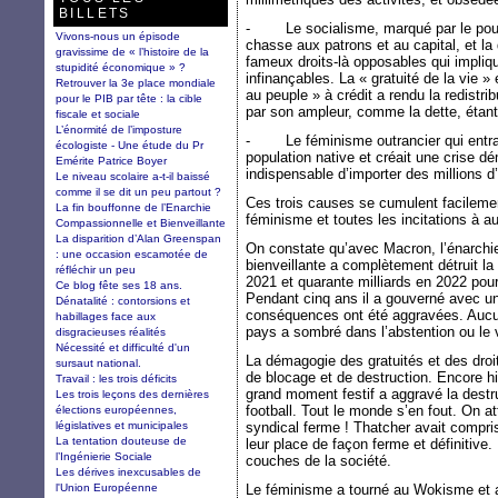
BILLETS
- Le socialisme, marqué par le pouvo
Vivons-nous un épisode
chasse aux patrons et au capital, et la d
gravissime de « l’histoire de la
fameux droits-là opposables qui impliqu
stupidité économique » ?
infinançables. La « gratuité de la vie »
Retrouver la 3e place mondiale
au peuple » à crédit a rendu la redistr
pour le PIB par tête : la cible
par son ampleur, comme la dette, étant 
fiscale et sociale
L’énormité de l’imposture
- Le féminisme outrancier qui entraîn
écologiste - Une étude du Pr
population native et créait une crise dé
Emérite Patrice Boyer
indispensable d’importer des millions d
Le niveau scolaire a-t-il baissé
comme il se dit un peu partout ?
Ces trois causes se cumulent facilemen
La fin bouffonne de l’Enarchie
féminisme et toutes les incitations à a
Compassionnelle et Bienveillante
La disparition d’Alan Greenspan
On constate qu’avec Macron, l’énarchi
: une occasion escamotée de
bienveillante a complètement détruit la
réfléchir un peu
2021 et quarante milliards en 2022 pour
Ce blog fête ses 18 ans.
Pendant cinq ans il a gouverné avec un
Dénatalité : contorsions et
conséquences ont été aggravées. Aucun
habillages face aux
pays a sombré dans l’abstention ou le 
disgracieuses réalités
Nécessité et difficulté d'un
La démagogie des gratuités et des droi
sursaut national.
de blocage et de destruction. Encore h
Travail : les trois déficits
grand moment festif a aggravé la destru
Les trois leçons des dernières
football. Tout le monde s’en fout. On a
élections européennes,
législatives et municipales
syndical ferme ! Thatcher avait compris, 
La tentation douteuse de
leur place de façon ferme et définitive.
l’Ingénierie Sociale
couches de la société.
Les dérives inexcusables de
l'Union Européenne
Le féminisme a tourné au Wokisme et a