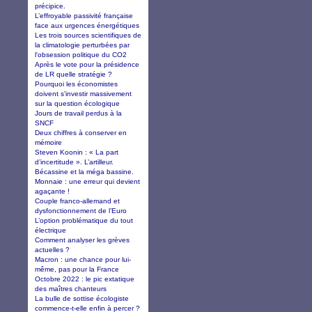
précipice.
L’effroyable passivité française
face aux urgences énergétiques
Les trois sources scientifiques de
la climatologie perturbées par
l'obsession politique du CO2
Après le vote pour la présidence
de LR quelle stratégie ?
Pourquoi les économistes
doivent s'investir massivement
sur la question écologique
Jours de travail perdus à la
SNCF
Deux chiffres à conserver en
mémoire
Steven Koonin : « La part
d’incertitude ». L’artilleur.
Bécassine et la méga bassine.
Monnaie : une erreur qui devient
agaçante !
Couple franco-allemand et
dysfonctionnement de l’Euro
L’option problématique du tout
électrique
Comment analyser les grèves
actuelles ?
Macron : une chance pour lui-
même, pas pour la France
Octobre 2022 : le pic extatique
des maîtres chanteurs
La bulle de sottise écologiste
commence-t-elle enfin à percer ?