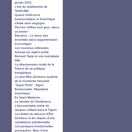
janvier 2022
L'ère du totalitarisme de
l'imbécillité
Quand l’indécence
bureaucratique et énarchique
s’étale sans vergogne
Plus les chiffres sont gros, mieux
ça passe !
Elections : Le retour des
énormités dans l’argumentation
économique
Les nouveaux eldorados
français sur argent public
Bernard Tapie et une exemplaire
élite
La dépossession totale de la
France de sa politique
énergétique
Le duel Minc-Zemmour symbole
de la tourmente française
"Super Pinel" , Hyper
Bureaucratie, Népotisme
énarchique
En lisant Marianne…
La montée de l'intolérance
L'épouvantable article de
Jacques Julliard dans le Figaro
Les limites du discours d’Éric
Zemmour et les risques d’une
candidature présidentielle
Les paniques émotionnelles
provoquées, fléau d’une