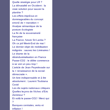
Quelle stratégie pour LR ?
La dénatalité en Occident : la
vraie solution pour sauver la
planète ?
Les effets imprévus et
dommageables du concept
erroné de « transition »
Analyse sémantique de la
posture écologiste
La fin de la souveraineté
française
La France, future Sri Lanka ?
Oh ce joli Week-End de mai !
Le dernier objet de mobilisation
indignée : sauvez les Liminaires !
Le drame de la
désindustrialisation en France
Passe-CO2 : le délire commence
à se voir un peu trop !
L’article de Jean Peyrelevade sur
la « renaissance de la social-
démocratie ».
Un livre indispensable et à lire
absolument : Laurent Toubiana
Covid
Les dix sujets nationaux critiques
Quelles leçons de l'échec d'Eric
Zemmour ?
Et voilà le passe-CO2 ! Merci qui
?
Banques centrales, vertu et
inflation !