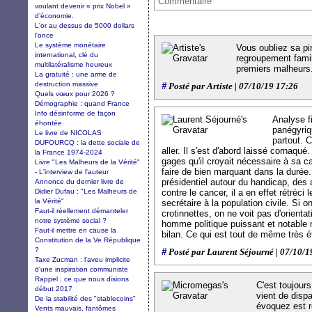
Commentaire
voulant devenir « prix Nobel »
d’économie.
L'or au dessus de 5000 dollars
l'once
Le système monétaire
Vous oubliez sa pir
international, clé du
regroupement famil
multilatéralisme heureux
premiers malheurs
La gratuité : une arme de
destruction massive
#
Posté par Artiste | 07/10/19 17:26
Quels vœux pour 2026 ?
Démographie : quand France
Info désinforme de façon
Analyse fi
éhontée
panégyriq
Le livre de NICOLAS
partout. C
DUFOURCQ : la dette sociale de
aller. Il s'est d'abord laissé cornaqué.
la France 1974-2024
gages qu'il croyait nécessaire à sa ca
Livre "Les Malheurs de la Vérité"
faire de bien marquant dans la durée
- L'interview de l'auteur
présidentiel autour du handicap, des a
Annonce du dernier livre de
Didier Dufau : "Les Malheurs de
contre le cancer, il a en effet rétréci
la Vérité"
secrétaire à la population civile. Si 
Faut-il réellement démanteler
crotinnettes, on ne voit pas d'orientat
notre système social ?
homme politique puissant et notable 
Faut-il mettre en cause la
bilan. Ce qui est tout de même très é
Constitution de la Ve République
?
#
Posté par Laurent Séjourné | 07/10/1
Taxe Zucman : l'aveu implicite
d'une inspiration communiste
Rappel : ce que nous disions
C'est toujours
début 2017
vient de disp
De la stabilité des "stablecoins"
évoquez est r
Vents mauvais, fantômes