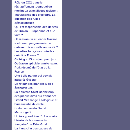
Rôle du CO2 dans le
réchauffement :pourquoi de
nombreux scientifiques résistent
Impuissance des électeurs. La
question des fuites
démocratiques
Qui est responsable des dérives
de l’Union Européenne et que
faire ?
Obsession du « Leader Maximo
» et néant programmatique
national : la nouvelle normalité ?
Les élites françaises ont-elles
détruit la France ?
Ce blog a 15 ans jour pour jour.
Opération spéciale anniversaire.
Petit résumé de l'état de la
France
Une belle panne qui devrait
inciter à réfléchir
Le retour des grandes lubies
économiques
La nouvelle Saint-Barthélemy
des propriétaires qui s’annonce
Grand Mensonge Écologique et
bureaucratie délirante
Sortons-nous du Grand
Mensonge ?
Un très grand livre :" Une contre
histoire de la colonisation
française" de Driss Ghali
La hiérarchie des causes de