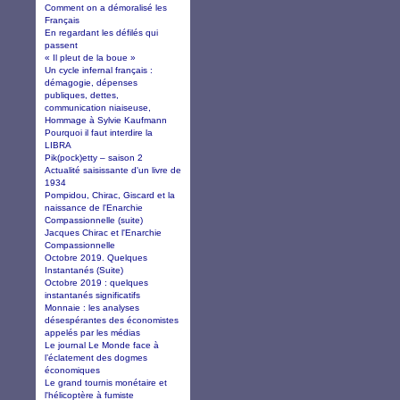
Comment on a démoralisé les
Français
En regardant les défilés qui
passent
« Il pleut de la boue »
Un cycle infernal français :
démagogie, dépenses
publiques, dettes,
communication niaiseuse,
Hommage à Sylvie Kaufmann
Pourquoi il faut interdire la
LIBRA
Pik(pock)etty – saison 2
Actualité saisissante d'un livre de
1934
Pompidou, Chirac, Giscard et la
naissance de l'Enarchie
Compassionnelle (suite)
Jacques Chirac et l'Enarchie
Compassionnelle
Octobre 2019. Quelques
Instantanés (Suite)
Octobre 2019 : quelques
instantanés significatifs
Monnaie : les analyses
désespérantes des économistes
appelés par les médias
Le journal Le Monde face à
l’éclatement des dogmes
économiques
Le grand tournis monétaire et
l'hélicoptère à fumiste