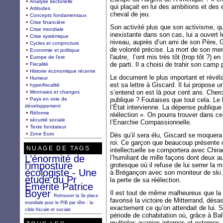
Analyse sectorielle
qui plaçait en lui des ambitions et des 
Attitudes
cheval de jeu.
Concepts fondamentaux
Crise financière
Son activité plus que son activisme, qu
Crise mondiale
inexistante dans son cas, lui a ouvert l
Crise systémique
niveau, auprès d’un ami de son Père, 
Cycles et conjoncture
de volonté précise. La mort de son me
Economie et politique
l'autre, l’ont mis très tôt (trop tôt ?) 
Europe de l'est
de parti. Il a choisi de trahir son camp
Fiscalité
Histoire économique récente
Le document le plus important et révéla
Humeur
est sa lettre à Giscard. Il lui propose u
hyperfiscalité
s’entend on est là pour cent ans. Cher
Monnaies et changes
Pays en voie de
publique ? Foutaises que tout cela. Le
développement
l’État intervienne. La dépense publique
Réforme
réélection ». On pourra trouver dans ce
sécurité sociale
l’Enarchie Compassionnelle.
Texte fondateur
Zone Euro
Dès qu’il sera élu, Giscard se moquera d
roi. Ce garçon que beaucoup présente
NUAGE DE TAGS
intellectuelle se comportera avec Chir
L’énormité de
l’humiliant de mille façons dont deux 
l’imposture
grotesque où il refuse de lui serrer la m
écologiste - Une
à Brégançon avec son moniteur de ski. 
étude du Pr
la perte de sa réélection.
Emérite Patrice
Boyer
Il est tout de même malheureux que la p
Retrouver la 3e place
favorisé la victoire de Mitterrand, désa
mondiale pour le PIB par tête : la
exactement ce qu’on attendait de lui. Sa
cible fiscale et sociale
période de cohabitation où, grâce à Ba
multiples avanies internes et externes, 