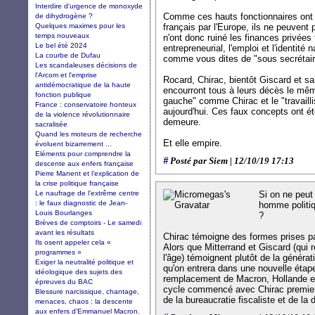
Interdire d'urgence de monoxyde
Comme ces hauts fonctionnaires ont 
de dihydrogène ?
Quelques maximes pour les
français par l'Europe, ils ne peuvent 
temps nouveaux
n'ont donc ruiné les finances privée
Le bel été 2024
entrepreneurial, l'emploi et l'identité
La courbe de Dufau
comme vous dites de "sous secrétaire 
Les scandaleuses décisions de
l'Arcom et l'emprise
Rocard, Chirac, bientôt Giscard et sa
antidémocratique de la haute
encourront tous à leurs décès le mê
fonction publique
gauche" comme Chirac et le "travaillis
France : conservatoire honteux
aujourd'hui. Ces faux concepts ont ét
de la violence révolutionnaire
demeure.
sacralisée
Quand les moteurs de recherche
Et elle empire.
évoluent bizarrement ...
Eléments pour comprendre la
#
Posté par Siem | 12/10/19 17:13
descente aux enfers française
Pierre Manent et l’explication de
la crise politique française
Le naufrage de l’extrême centre
Si on ne peut 
: le faux diagnostic de Jean-
homme politiqu
Louis Bourlanges
?
Brèves de comptoirs - Le samedi
avant les résultats
Chirac témoigne des formes prises par 
Ils osent appeler cela «
Alors que Mitterrand et Giscard (qui 
programmes »
l'âge) témoignent plutôt de la générat
Exiger la neutralité politique et
qu'on entrera dans une nouvelle étape
idéologique des sujets des
remplacement de Macron, Hollande et 
épreuves du BAC
cycle commencé avec Chirac premier 
Blessure narcissique, chantage,
de la bureaucratie fiscaliste et de la 
menaces, chaos : la descente
aux enfers d'Emmanuel Macron.