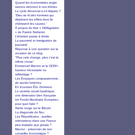
Quand les économistes anglo-
saxons viennent à nos thèses
Le cycle décennal a-t-il disparu ?
“Dieu se rit des hommes qui
déplorent les effets dont ils
chérissent les causes.”
À propos du livre « Déflagration
» de Patrick Stefanini
L’émotion passe à droite
La pauvreté et immigration de
pauvreté
Réponse à une question sur la
vocation de ce blog
"Plus cela change, plus c'est la
même chose"
Emmanuel Macron et la CEDH :
hauteur nécessaire ou
rafistolage ?
Les Énarques compassionnels :
de sacrés fortiches
En écoutant Éric Zemmour
Le racisme social hystérique,
une dimension bien française
Un Fonds Monétaire Européen,
pour quoi faire ?
Alerte rouge sur le Bitcoin
La diagonale du flou.
Les Républicains : quelles
orientations dans une France
plus étatisée que jamais ?
Macron : prisonnier de son
conseiller économique ?