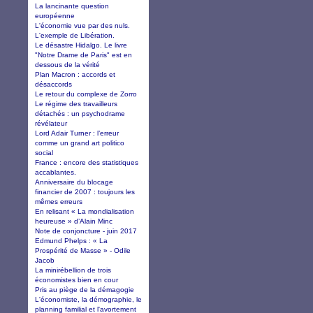
La lancinante question
européenne
L'économie vue par des nuls.
L'exemple de Libération.
Le désastre Hidalgo. Le livre
"Notre Drame de Paris" est en
dessous de la vérité
Plan Macron : accords et
désaccords
Le retour du complexe de Zorro
Le régime des travailleurs
détachés : un psychodrame
révélateur
Lord Adair Turner : l’erreur
comme un grand art politico
social
France : encore des statistiques
accablantes.
Anniversaire du blocage
financier de 2007 : toujours les
mêmes erreurs
En relisant « La mondialisation
heureuse » d’Alain Minc
Note de conjoncture - juin 2017
Edmund Phelps : « La
Prospérité de Masse » - Odile
Jacob
La minirébellion de trois
économistes bien en cour
Pris au piège de la démagogie
L'économiste, la démographie, le
planning familial et l'avortement