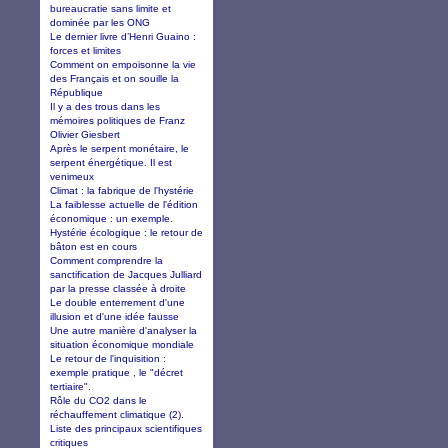
bureaucratie sans limite et
dominée par les ONG
Le dernier livre d’Henri Guaino :
forces et limites
Comment on empoisonne la vie
des Français et on souille la
République
Il y a des trous dans les
mémoires politiques de Franz
Olivier Giesbert
Après le serpent monétaire, le
serpent énergétique. Il est
venimeux
Climat : la fabrique de l'hystérie
La faiblesse actuelle de l'édition
économique : un exemple.
Hystérie écologique : le retour de
bâton est en cours
Comment comprendre la
sanctification de Jacques Julliard
par la presse classée à droite
Le double enterrement d'une
illusion et d'une idée fausse
Une autre manière d'analyser la
situation économique mondiale
Le retour de l'inquisition :
exemple pratique , le "décret
tertiaire".
Rôle du CO2 dans le
réchauffement climatique (2).
Liste des principaux scientifiques
critiques