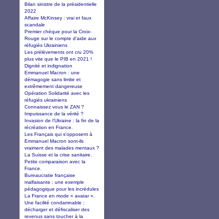
Bilan sinistre de la présidentielle
2022
Affaire McKinsey : vrai et faux
scandale
Premier chèque pour la Croix-
Rouge sur le compte d'aide aux
réfugiés Ukrainiens
Les prélèvements ont cru 20%
plus vite que le PIB en 2021 !
Dignité et indignation
Emmanuel Macron : une
démagogie sans limite et
extrêmement dangereuse
Opération Solidarité avec les
réfugiés ukrainiens
Connaissez vous le ZAN ?
Impuissance de la vérité ?
Invasion de l’Ukraine : la fin de la
récréation en France.
Les Français qui s'opposent à
Emmanuel Macron sont-ils
vraiment des malades mentaux ?
La Suisse et la crise sanitaire.
Petite comparaison avec la
France.
Bureaucratie française
malfaisante : une exemple
pédagogique pour les incrédules
La France en mode « avatar ».
Une facilité condamnable :
décharger et défiscaliser des
revenus sans toucher à la