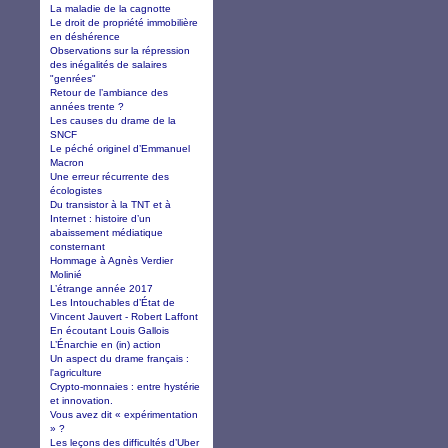
La maladie de la cagnotte
Le droit de propriété immobilière
en déshérence
Observations sur la répression
des inégalités de salaires
"genrées"
Retour de l’ambiance des
années trente ?
Les causes du drame de la
SNCF
Le péché originel d’Emmanuel
Macron
Une erreur récurrente des
écologistes
Du transistor à la TNT et à
Internet : histoire d’un
abaissement médiatique
consternant
Hommage à Agnès Verdier
Molinié
L’étrange année 2017
Les Intouchables d’État de
Vincent Jauvert - Robert Laffont
En écoutant Louis Gallois
L’Énarchie en (in) action
Un aspect du drame français :
l'agriculture
Crypto-monnaies : entre hystérie
et innovation.
Vous avez dit « expérimentation
» ?
Les leçons des difficultés d’Uber