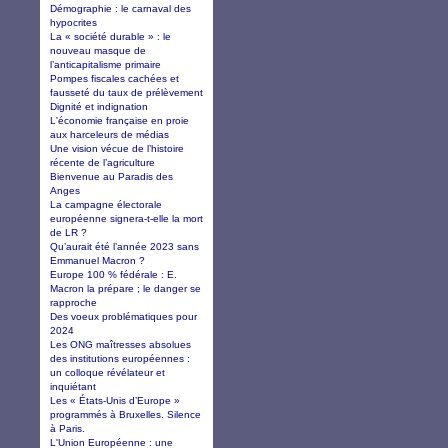
Démographie : le carnaval des
hypocrites
La « société durable » : le
nouveau masque de
l’anticapitalisme primaire
Pompes fiscales cachées et
fausseté du taux de prélèvement
Dignité et indignation
L'économie française en proie
aux harceleurs de médias
Une vision vécue de l’histoire
récente de l’agriculture
Bienvenue au Paradis des
Anges
La campagne électorale
européenne signera-t-elle la mort
de LR ?
Qu’aurait été l’année 2023 sans
Emmanuel Macron ?
Europe 100 % fédérale : E.
Macron la prépare ; le danger se
rapproche
Des voeux problématiques pour
2024
Les ONG maîtresses absolues
des institutions européennes :
un colloque révélateur et
inquiétant
Les « États-Unis d’Europe »
programmés à Bruxelles. Silence
à Paris.
L'Union Européenne : une