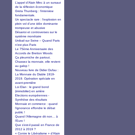
L’appel d’Alain Minc à un sursaut
de la réflexion économique
Greta Thunberg : l'interview
fondamentale.
Un spectacle rare : l’explosion en
plein vol d’une idée dominante
trompeuse et abusive
Désarroi et controverses sur le
système monétaire
Unibail sur Seine – Quand Paris
n’est plus Paris
Le 75ème Anniversaire des
Accords de Bretton Woods
Ça pleurniche de partout.
Chassez la monnaie, elle revient
au galop !
Nouveau livre de Didier Dufau :
La Monnaie du Diable 1919-
2019. Opération spéciale en
avant-première
Loi Elan : le grand bond
(immobilier) en arrière
Elections européennes -
Synthèse des résultats
Monnaie et commerce : quand
l’ignorance effondre le débat
public !
Quand l’Allemagne dit non… à
l’Euro !
Que s'est-il passé en France de
2012 à 2019 ?
« Contre le Libéralisme » d’Alain