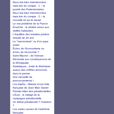
Deux lois bien intentionnées
mais loin du compte : 1 – la
pureté des Parlementaires
Deux lois bien intentionnées
mais loin du compte : 2 – la
nouvelle loi sur le travail
Le vrai problème de la France
Enarchie : le sinistre retour aux
vieilles habitudes
L'équilibre des retraites privées
retardé de 20 ans
Le "macronisme" vu d'un pays
voisin
Échec de l’économisme ou
échec de l’économie ?
Saint Macron : de l’ivresse
électorale aux conséquences de
la démagogie
Statistiques : éviter le fétichisme
autour des chiffres annoncés
dans la presse
Une merveille de
pronunciamiento !
Les impôts - Histoire d'une folie
française de Jean Marc Daniel
Premier bilan des présidentielles
L’Euro : le mistigri de la
campagne présidentielle
Un débat présidentiel ? Vraiment
?
Les vraies causes de l'asthénie
française