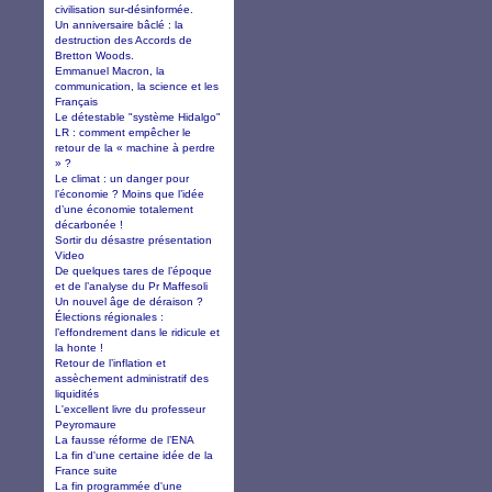
civilisation sur-désinformée.
Un anniversaire bâclé : la
destruction des Accords de
Bretton Woods.
Emmanuel Macron, la
communication, la science et les
Français
Le détestable "système Hidalgo"
LR : comment empêcher le
retour de la « machine à perdre
» ?
Le climat : un danger pour
l’économie ? Moins que l’idée
d’une économie totalement
décarbonée !
Sortir du désastre présentation
Video
De quelques tares de l’époque
et de l’analyse du Pr Maffesoli
Un nouvel âge de déraison ?
Élections régionales :
l’effondrement dans le ridicule et
la honte !
Retour de l’inflation et
assèchement administratif des
liquidités
L'excellent livre du professeur
Peyromaure
La fausse réforme de l’ENA
La fin d'une certaine idée de la
France suite
La fin programmée d'une