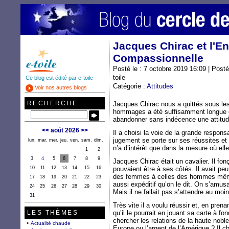
Jacques Chirac et l'E
Compassionnelle
Posté le : 7 octobre 2019 16:09 | Post
toile
Ce blog est édité par e-toile
Catégorie :
Attitudes
Voir nos autres blogs
RECHERCHE
Jacques Chirac nous a quittés sous les
hommages a été suffisamment longue e
abandonner sans indécence une attitud
<<
août 2026
>>
Il a choisi la voie de la grande responsa
jugement se porte sur ses réussites et
lun.
mar.
mer.
jeu.
ven.
sam.
dim.
n’a d’intérêt que dans la mesure où el
1
2
3
4
5
6
7
8
9
Jacques Chirac était un cavalier. Il fo
10
11
12
13
14
15
16
pouvaient être à ses côtés. Il avait peu
des femmes à celles des hommes même s
17
18
19
20
21
22
23
aussi expéditif qu’on le dit. On s’amus
24
25
26
27
28
29
30
Mais il ne fallait pas s’attendre au mo
31
Très vite il a voulu réussir et, en pren
LES THÈMES
qu’il le pourrait en jouant sa carte à fon
chercher les relations de la haute noble
Actualité chaude
Europe ou l’argent de l’Amérique ? Il c