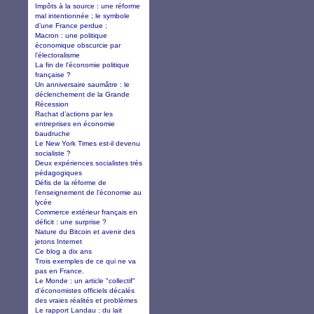
Impôts à la source : une réforme
mal intentionnée ; le symbole
d’une France perdue ;
Macron : une politique
économique obscurcie par
l’électoralisme
La fin de l'économie politique
française ?
Un anniversaire saumâtre : le
déclenchement de la Grande
Récession
Rachat d’actions par les
entreprises en économie
baudruche
Le New York Times est-il devenu
socialiste ?
Deux expériences socialistes très
pédagogiques
Défis de la réforme de
l’enseignement de l’économie au
lycée
Commerce extérieur français en
déficit : une surprise ?
Nature du Bitcoin et avenir des
jetons Internet
Ce blog a dix ans
Trois exemples de ce qui ne va
pas en France.
Le Monde : un article "collectif"
d'économistes officiels décalés
des vraies réalités et problèmes
Le rapport Landau : du lait