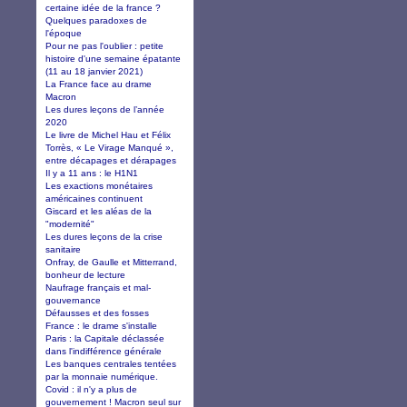
certaine idée de la france ?
Quelques paradoxes de
l'époque
Pour ne pas l'oublier : petite
histoire d'une semaine épatante
(11 au 18 janvier 2021)
La France face au drame
Macron
Les dures leçons de l’année
2020
Le livre de Michel Hau et Félix
Torrès, « Le Virage Manqué »,
entre décapages et dérapages
Il y a 11 ans : le H1N1
Les exactions monétaires
américaines continuent
Giscard et les aléas de la
"modernité"
Les dures leçons de la crise
sanitaire
Onfray, de Gaulle et Mitterrand,
bonheur de lecture
Naufrage français et mal-
gouvernance
Défausses et des fosses
France : le drame s'installe
Paris : la Capitale déclassée
dans l'indifférence générale
Les banques centrales tentées
par la monnaie numérique.
Covid : il n'y a plus de
gouvernement ! Macron seul sur