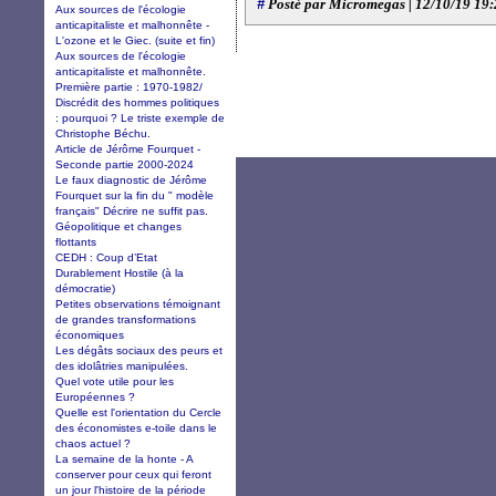
#
Posté par Micromegas | 12/10/19 19
Aux sources de l'écologie
anticapitaliste et malhonnête -
L'ozone et le Giec. (suite et fin)
Aux sources de l'écologie
anticapitaliste et malhonnête.
Première partie : 1970-1982/
Discrédit des hommes politiques
: pourquoi ? Le triste exemple de
Christophe Béchu.
Article de Jérôme Fourquet -
Seconde partie 2000-2024
Le faux diagnostic de Jérôme
Fourquet sur la fin du " modèle
français" Décrire ne suffit pas.
Géopolitique et changes
flottants
CEDH : Coup d’Etat
Durablement Hostile (à la
démocratie)
Petites observations témoignant
de grandes transformations
économiques
Les dégâts sociaux des peurs et
des idolâtries manipulées.
Quel vote utile pour les
Européennes ?
Quelle est l'orientation du Cercle
des économistes e-toile dans le
chaos actuel ?
La semaine de la honte - A
conserver pour ceux qui feront
un jour l'histoire de la période