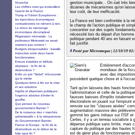
gestion municipale... On sait très bi
l'énarchie
dizaines de mécanismes qu'on laisse 
Les chiffres noirs qui endeuillent
l’avenir de la France
leur coût, de leur inefficacité.
Trump et l’Union Européenne :
les injonctions économiques
La France est bien confrontée à la néc
contradictoires ne mènent à rien.
le champ de l'action publique et sim
Le retour du mensonge
concentrer sur des sujets fondamenta
économique décomplexé
nécessité lors du départ d'un homme 
Régression néonatale : Le
politique pendant 40 ans en faisant e
professeur Minkowski ne serait
fait justifié.
vraiment pas content !
Budgets irresponsables : bataille
#
Posté par Micromegas | 12/10/19 02
instructive entre deux hauts
fonctionnaires
Erreurs évitables et déficits
Entièrement d'accor
abyssaux : la fin de la
mondiaux de la fisc
désinvolture ?
avec des imposition
Enfin un prix "Nobel" d'économie
possèdent quelque chose et à l'occas
qui le mérite
Quelques livres à lire sur la crise
et ses solutions
Tant qu'on laissera des hauts fonctio
Impôts et dépenses publiques :
l'administration et celle de la politiq
l'urgence absolue d'éviter le
fausses baisses d'impôts totalement 
gouffre.
électoraliste en jouant sur l'emprunt 
Que pensez du nouveau
renvoie sur les "classes aisées" comm
gouvernement Barnier ?
augmentation massive des prélèveme
De la nuisance des « marchés
gommé les gains initiaux sur l'ISF et 
administratifs » à la mésaventure
Certes, il y a un terreau socialiste à
du Gouvernement Barnier.
dépense publique sans limite, mais ce
France et Europe : la fin de la
capture du politique par des hautes f
désinvolture ou le début de la
est de gérer plus de fonctionnaires e
folie sans fin ?