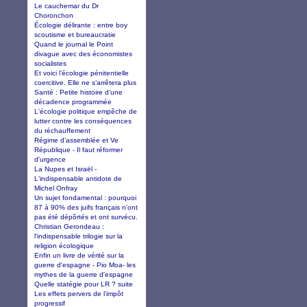
Le cauchemar du Dr
Choronchon
Écologie délirante : entre boy
scoutisme et bureaucratie
Quand le journal le Point
divague avec des économistes
socialistes
Et voici l’écologie pénitentielle
coercitive. Elle ne s’arrêtera plus
Santé : Petite histoire d’une
décadence programmée
L'écologie politique empêche de
lutter contre les conséquences
du réchauffement
Régime d’assemblée et Ve
République - Il faut réformer
d'urgence
La Nupes et Israël -
L'indispensable antidote de
Michel Onfray
Un sujet fondamental : pourquoi
87 à 90% des juifs français n'ont
pas été dépôrtés et ont survécu.
Christian Gerondeau :
l'indispensable trilogie sur la
religion écologique
Enfin un livre de vérité sur la
guerre d'espagne - Pio Moa- les
mythes de la guerre d'espagne
Quelle statégie pour LR ? suite
Les effets pervers de l’impôt
progressif