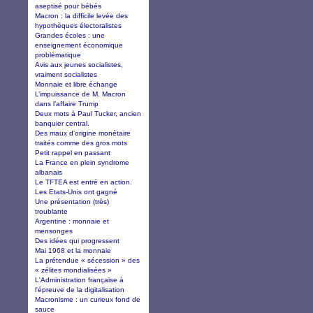
aseptisé pour bébés
Macron : la difficile levée des
hypothèques électoralistes
Grandes écoles : une
enseignement économique
problématique
Avis aux jeunes socialistes,
vraiment socialistes
Monnaie et libre échange
L’impuissance de M. Macron
dans l’affaire Trump
Deux mots à Paul Tucker, ancien
banquier central.
Des maux d’origine monétaire
traités comme des gros mots
Petit rappel en passant
La France en plein syndrome
albanais
Le TFTEA est entré en action.
Les Etats-Unis ont gagné
Une présentation (très)
troublante
Argentine : monnaie et
mensonges
Des idées qui progressent
Mai 1968 et la monnaie
La prétendue « sécession » des
« zélites mondialisées »
L'Administration française à
l'épreuve de la digitalisation
Macronisme : un curieux fond de
sauce