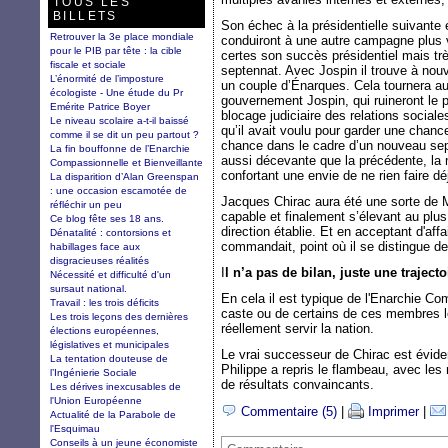
TOUS LES
BILLETS
Son échec à la présidentielle suivante e
Retrouver la 3e place mondiale
conduiront à une autre campagne plus
pour le PIB par tête : la cible
certes son succès présidentiel mais trè
fiscale et sociale
septennat. Avec Jospin il trouve à nou
L’énormité de l’imposture
un couple d’Énarques. Cela tournera a
écologiste - Une étude du Pr
gouvernement Jospin, qui ruineront le 
Emérite Patrice Boyer
blocage judiciaire des relations sociale
Le niveau scolaire a-t-il baissé
qu’il avait voulu pour garder une chance 
comme il se dit un peu partout ?
chance dans le cadre d’un nouveau sep
La fin bouffonne de l’Enarchie
aussi décevante que la précédente, la
Compassionnelle et Bienveillante
confortant une envie de ne rien faire dé
La disparition d’Alan Greenspan
: une occasion escamotée de
Jacques Chirac aura été une sorte de Mu
réfléchir un peu
capable et finalement s’élevant au plus
Ce blog fête ses 18 ans.
direction établie. Et en acceptant d'affa
Dénatalité : contorsions et
commandait, point où il se distingue d
habillages face aux
disgracieuses réalités
I
l n’a pas de bilan, juste une trajecto
Nécessité et difficulté d'un
sursaut national.
En cela il est typique de l'Enarchie Com
Travail : les trois déficits
caste ou de certains de ces membres le
Les trois leçons des dernières
réellement servir la nation.
élections européennes,
législatives et municipales
Le vrai successeur de Chirac est évi
La tentation douteuse de
Philippe a repris le flambeau, avec l
l’Ingénierie Sociale
de résultats convaincants.
Les dérives inexcusables de
l'Union Européenne
Commentaire (5)
|
Imprimer
|
Actualité de la Parabole de
l'Esquimau
Conseils à un jeune économiste