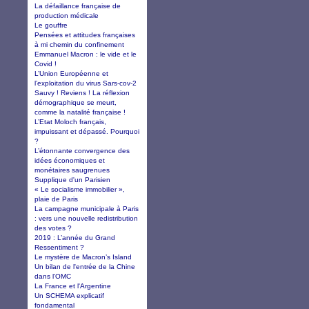
La défaillance française de
production médicale
Le gouffre
Pensées et attitudes françaises
à mi chemin du confinement
Emmanuel Macron : le vide et le
Covid !
L’Union Européenne et
l’exploitation du virus Sars-cov-2
Sauvy ! Reviens ! La réflexion
démographique se meurt,
comme la natalité française !
L’Etat Moloch français,
impuissant et dépassé. Pourquoi
?
L’étonnante convergence des
idées économiques et
monétaires saugrenues
Supplique d'un Parisien
« Le socialisme immobilier »,
plaie de Paris
La campagne municipale à Paris
: vers une nouvelle redistribution
des votes ?
2019 : L’année du Grand
Ressentiment ?
Le mystère de Macron’s Island
Un bilan de l'entrée de la Chine
dans l'OMC
La France et l'Argentine
Un SCHEMA explicatif
fondamental