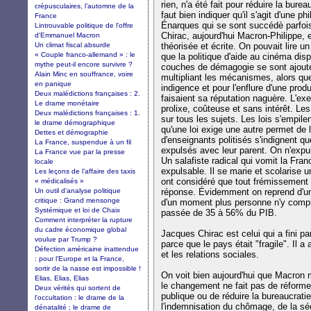
rien, n'a été fait pour réduire la bure
crépusculaires, l’automne de la
faut bien indiquer qu'il s'agit d'une p
France
Énarques qui se sont succédè parfois
Lintrouvable politique de l'offre
Chirac, aujourd'hui Macron-Philippe, e
d'Emmanuel Macron
Un climat fiscal absurde
théorisée et écrite. On pouvait lire un 
« Couple franco-allemand » : le
que la politique d'aide au cinéma di
mythe peut-il encore survivre ?
couches de démagogie se sont ajou
Alain Minc en souffrance, voire
multipliant les mécanismes, alors que
en panique
indigence et pour l'enflure d'une produ
Deux malédictions françaises : 2.
faisaient sa réputation naguère. L'e
Le drame monétaire
prolixe, coûteuse et sans intérêt. Le
Deux malédictions françaises : 1.
sur tous les sujets. Les lois s'empil
le drame démographique
qu'une loi exige une autre permet de
Dettes et démographie
d'enseignants politisés s'indignent q
La France, suspendue à un fil
expulsés avec leur parent. On n'expul
La France vue par la presse
Un salafiste radical qui vomit la Fran
locale
expulsable. Il se marie et scolarise u
Les leçons de l’affaire des taxis
ont considéré que tout frémissement de
« médicalisés »
Un outil d'analyse politique
réponse. Évidemment on reprend d'u
critique : Grand mensonge
d'un moment plus personne n'y compr
Systémique et loi de Chaix
passée de 35 à 56% du PIB.
Comment interpréter la rupture
du cadre économique global
Jacques Chirac est celui qui a fini par t
voulue par Trump ?
parce que le pays était "fragile". Il 
Défection américaine inattendue
et les relations sociales.
: pour l’Europe et la France,
sortir de la nasse est impossible !
On voit bien aujourd'hui que Macron 
Elias, Elias, Elias
le changement ne fait pas de réforme
Deux vérités qui sortent de
publique ou de réduire la bureaucrati
l'occultation : le drame de la
l'indemnisation du chômage, de la sécu
dénatalité ; le drame de