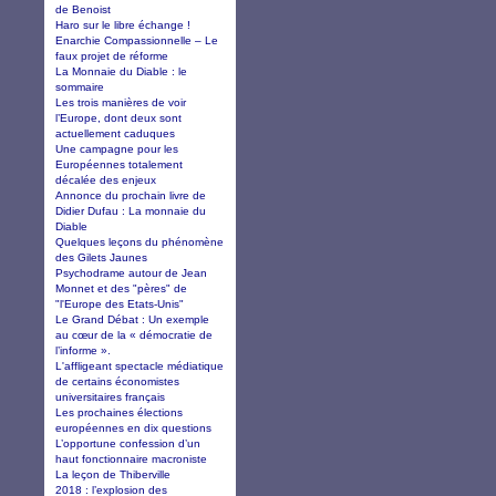
de Benoist
Haro sur le libre échange !
Enarchie Compassionnelle – Le
faux projet de réforme
La Monnaie du Diable : le
sommaire
Les trois manières de voir
l’Europe, dont deux sont
actuellement caduques
Une campagne pour les
Européennes totalement
décalée des enjeux
Annonce du prochain livre de
Didier Dufau : La monnaie du
Diable
Quelques leçons du phénomène
des Gilets Jaunes
Psychodrame autour de Jean
Monnet et des "pères" de
"l'Europe des Etats-Unis"
Le Grand Débat : Un exemple
au cœur de la « démocratie de
l’informe ».
L'affligeant spectacle médiatique
de certains économistes
universitaires français
Les prochaines élections
européennes en dix questions
L’opportune confession d’un
haut fonctionnaire macroniste
La leçon de Thiberville
2018 : l’explosion des