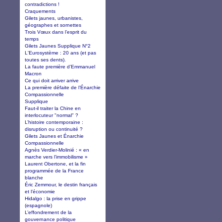
contradictions !
Craquements
Gilets jaunes, urbanistes,
géographes et sornettes
Trois Vœux dans l’esprit du
temps
Gilets Jaunes Supplique N°2
L'Eurosystème : 20 ans (et pas
toutes ses dents).
La faute première d’Emmanuel
Macron
Ce qui doit arriver arrive
La première défaite de l’Énarchie
Compassionnelle
Supplique
Faut-il traiter la Chine en
interlocuteur "normal" ?
L’histoire contemporaine :
disruption ou continuité ?
Gilets Jaunes et Énarchie
Compassionnelle
Agnès Verdier-Molinié : « en
marche vers l’immobilisme »
Laurent Obertone, et la fin
programmée de la France
blanche
Éric Zemmour, le destin français
et l’économie
Hidalgo : la prise en grippe
(espagnole)
L’effondrement de la
gouvernance politique