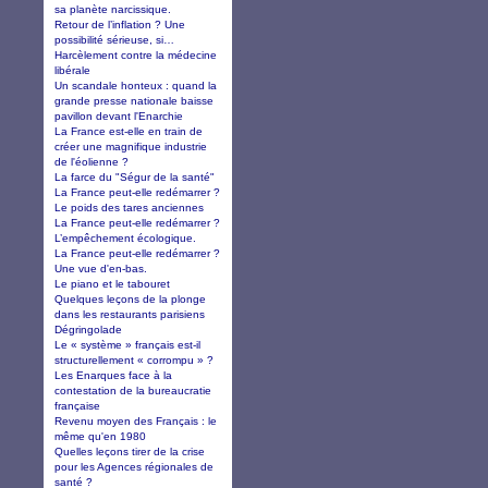
sa planète narcissique.
Retour de l’inflation ? Une
possibilité sérieuse, si…
Harcèlement contre la médecine
libérale
Un scandale honteux : quand la
grande presse nationale baisse
pavillon devant l'Enarchie
La France est-elle en train de
créer une magnifique industrie
de l'éolienne ?
La farce du "Ségur de la santé"
La France peut-elle redémarrer ?
Le poids des tares anciennes
La France peut-elle redémarrer ?
L’empêchement écologique.
La France peut-elle redémarrer ?
Une vue d'en-bas.
Le piano et le tabouret
Quelques leçons de la plonge
dans les restaurants parisiens
Dégringolade
Le « système » français est-il
structurellement « corrompu » ?
Les Enarques face à la
contestation de la bureaucratie
française
Revenu moyen des Français : le
même qu'en 1980
Quelles leçons tirer de la crise
pour les Agences régionales de
santé ?