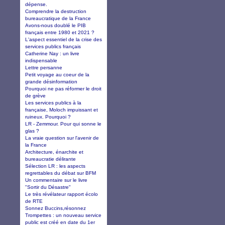
dépense.
Comprendre la destruction
bureaucratique de la France
Avons-nous doublé le PIB
français entre 1980 et 2021 ?
L'aspect essentiel de la crise des
services publics français
Catherine Nay : un livre
indispensable
Lettre persanne
Petit voyage au coeur de la
grande désinformation
Pourquoi ne pas réformer le droit
de grève
Les services publics à la
française, Moloch impuissant et
ruineux. Pourquoi ?
LR - Zemmour. Pour qui sonne le
glas ?
La vraie question sur l'avenir de
la France
Architecture, énarchite et
bureaucratie délirante
Sélection LR : les aspects
regrettables du débat sur BFM
Un commentaire sur le livre
"Sortir du Désastre"
Le très révélateur rapport écolo
de RTE
Sonnez Buccins,résonnez
Trompettes : un nouveau service
public est créé en date du 1er