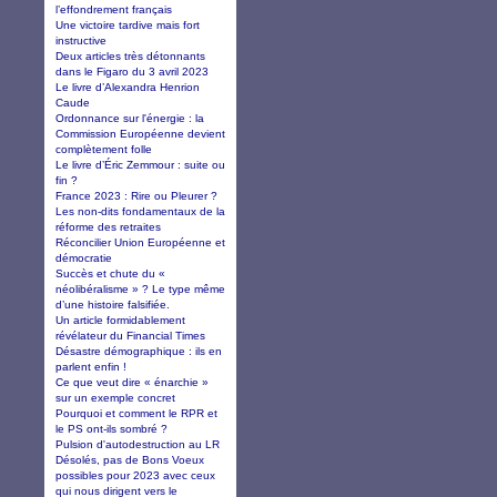
l’effondrement français
Une victoire tardive mais fort
instructive
Deux articles très détonnants
dans le Figaro du 3 avril 2023
Le livre d’Alexandra Henrion
Caude
Ordonnance sur l'énergie : la
Commission Européenne devient
complètement folle
Le livre d’Éric Zemmour : suite ou
fin ?
France 2023 : Rire ou Pleurer ?
Les non-dits fondamentaux de la
réforme des retraites
Réconcilier Union Européenne et
démocratie
Succès et chute du «
néolibéralisme » ? Le type même
d’une histoire falsifiée.
Un article formidablement
révélateur du Financial Times
Désastre démographique : ils en
parlent enfin !
Ce que veut dire « énarchie »
sur un exemple concret
Pourquoi et comment le RPR et
le PS ont-ils sombré ?
Pulsion d'autodestruction au LR
Désolés, pas de Bons Voeux
possibles pour 2023 avec ceux
qui nous dirigent vers le