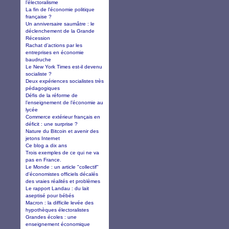
l’électoralisme
La fin de l'économie politique
française ?
Un anniversaire saumâtre : le
déclenchement de la Grande
Récession
Rachat d’actions par les
entreprises en économie
baudruche
Le New York Times est-il devenu
socialiste ?
Deux expériences socialistes très
pédagogiques
Défis de la réforme de
l’enseignement de l’économie au
lycée
Commerce extérieur français en
déficit : une surprise ?
Nature du Bitcoin et avenir des
jetons Internet
Ce blog a dix ans
Trois exemples de ce qui ne va
pas en France.
Le Monde : un article "collectif"
d'économistes officiels décalés
des vraies réalités et problèmes
Le rapport Landau : du lait
aseptisé pour bébés
Macron : la difficile levée des
hypothèques électoralistes
Grandes écoles : une
enseignement économique