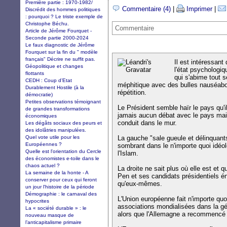
Première partie : 1970-1982/
Commentaire (4)
|
Imprimer
|
Discrédit des hommes politiques
: pourquoi ? Le triste exemple de
Christophe Béchu.
Commentaire
Article de Jérôme Fourquet -
Seconde partie 2000-2024
Le faux diagnostic de Jérôme
Fourquet sur la fin du " modèle
français" Décrire ne suffit pas.
Il est intéressant
Géopolitique et changes
l'état psychologiq
flottants
qui s'abime tout s
CEDH : Coup d’Etat
méphitique avec des bulles nauséab
Durablement Hostile (à la
répétition.
démocratie)
Petites observations témoignant
Le Président semble haïr le pays qu'il
de grandes transformations
jamais aucun débat avec le pays mais
économiques
conduit dans le mur.
Les dégâts sociaux des peurs et
des idolâtries manipulées.
Quel vote utile pour les
La gauche "sale gueule et délinquant
Européennes ?
sombrant dans le n'importe quoi idéol
Quelle est l'orientation du Cercle
l'Islam.
des économistes e-toile dans le
chaos actuel ?
La droite ne sait plus où elle est et qu
La semaine de la honte - A
Pen et ses candidats présidentiels én
conserver pour ceux qui feront
qu'eux-mêmes.
un jour l'histoire de la période
Démographie : le carnaval des
L'Union européenne fait n'importe quo
hypocrites
associations mondialisées dans la gé
La « société durable » : le
alors que l'Allemagne a recommencé u
nouveau masque de
l’anticapitalisme primaire