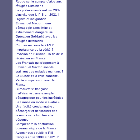
Rouge sur le compte d'aide aux
réfugiés Ukrainiens
Les prélèvements ont cru 20%
plus vite que le PIB en 2021 !
Dignité et indignation
Emmanuel Macron : une
démagogie sans limite et
extrêmement dangereuse
Opération Solidarité avec les
réfugiés ukrainiens
Connaissez vous le ZAN ?
Impuissance de la vérité ?
Invasion de l’Ukraine : la fin de la
récréation en France.
Les Français qui s'opposent à
Emmanuel Macron sont-ils
vraiment des malades mentaux ?
La Suisse et la crise sanitaire.
Petite comparaison avec la
France.
Bureaucratie française
malfaisante : une exemple
pédagogique pour les incrédules
La France en mode « avatar ».
Une facilité condamnable :
décharger et défiscaliser des
revenus sans toucher à la
dépense.
Comprendre la destruction
bureaucratique de la France
Avons-nous doublé le PIB
français entre 1980 et 2021 ?