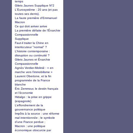
temps
Gilets Jaunes Supplique N°2
L'Eurosystème : 20 ans (et pas
toutes ses dents).
La faute première d’Emmanuel
Macron
Ce qui doit arriver arrive
La première défaite de l’Énarchie
Compassionnelle
Supplique
Faut-il traiter la Chine en
interlocuteur "normal" ?
L’histoire contemporaine :
disruption ou continuité ?
Gilets Jaunes et Énarchie
Compassionnelle
Agnès Verdier-Molinié : « en
marche vers l’immobilisme »
Laurent Obertone, et la fin
programmée de la France
blanche
Éric Zemmour, le destin français
et l’économie
Hidalgo : la prise en grippe
(espagnole)
L’effondrement de la
gouvernance politique
Impôts à la source : une réforme
mal intentionnée ; le symbole
d’une France perdue ;
Macron : une politique
économique obscurcie par