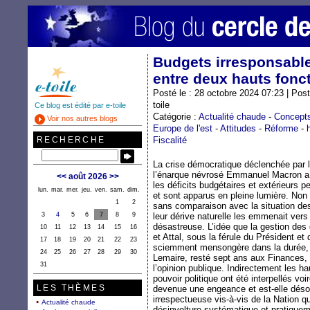
Budgets irresponsables
entre deux hauts fonc
Posté le : 28 octobre 2024 07:23 | Pos
toile
Ce blog est édité par e-toile
Catégorie :
Actualité chaude
-
Concept
Voir nos autres blogs
Europe de l'est
-
Attitudes
-
Réforme
-
RECHERCHE
Fiscalité
La crise démocratique déclenchée par l
l’énarque névrosé Emmanuel Macron a
<<
août 2026
>>
les déficits budgétaires et extérieurs 
lun.
mar.
mer.
jeu.
ven.
sam.
dim.
et sont apparus en pleine lumière. Non 
1
2
sans comparaison avec la situation de
3
4
5
6
7
8
9
leur dérive naturelle les emmenait vers
désastreuse. L’idée que la gestion de
10
11
12
13
14
15
16
et Attal, sous la férule du Président et 
17
18
19
20
21
22
23
sciemment mensongère dans la durée, 
24
25
26
27
28
29
30
Lemaire, resté sept ans aux Finances,
31
l’opinion publique. Indirectement les ha
pouvoir politique ont été interpellés voi
LES THÈMES
devenue une engeance et est-elle désor
irrespectueuse vis-à-vis de la Nation q
Actualité chaude
désinvolture systématique et pratiquem