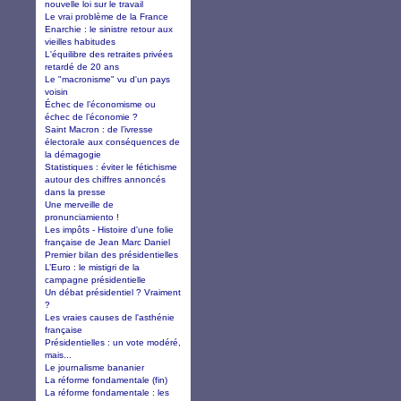
nouvelle loi sur le travail
Le vrai problème de la France
Enarchie : le sinistre retour aux
vieilles habitudes
L'équilibre des retraites privées
retardé de 20 ans
Le "macronisme" vu d'un pays
voisin
Échec de l’économisme ou
échec de l’économie ?
Saint Macron : de l’ivresse
électorale aux conséquences de
la démagogie
Statistiques : éviter le fétichisme
autour des chiffres annoncés
dans la presse
Une merveille de
pronunciamiento !
Les impôts - Histoire d'une folie
française de Jean Marc Daniel
Premier bilan des présidentielles
L’Euro : le mistigri de la
campagne présidentielle
Un débat présidentiel ? Vraiment
?
Les vraies causes de l'asthénie
française
Présidentielles : un vote modéré,
mais...
Le journalisme bananier
La réforme fondamentale (fin)
La réforme fondamentale : les