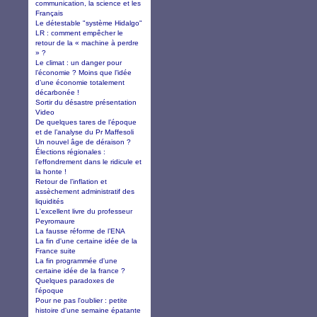
communication, la science et les
Français
Le détestable "système Hidalgo"
LR : comment empêcher le
retour de la « machine à perdre
» ?
Le climat : un danger pour
l’économie ? Moins que l’idée
d’une économie totalement
décarbonée !
Sortir du désastre présentation
Video
De quelques tares de l’époque
et de l’analyse du Pr Maffesoli
Un nouvel âge de déraison ?
Élections régionales :
l’effondrement dans le ridicule et
la honte !
Retour de l’inflation et
assèchement administratif des
liquidités
L'excellent livre du professeur
Peyromaure
La fausse réforme de l’ENA
La fin d'une certaine idée de la
France suite
La fin programmée d'une
certaine idée de la france ?
Quelques paradoxes de
l'époque
Pour ne pas l'oublier : petite
histoire d'une semaine épatante