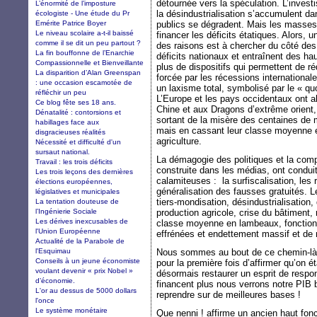
détournée vers la spéculation. L’invest
L’énormité de l’imposture
la désindustrialisation s’accumulent d
écologiste - Une étude du Pr
Emérite Patrice Boyer
publics se dégradent. Mais les masses
Le niveau scolaire a-t-il baissé
financer les déficits étatiques. Alors, 
comme il se dit un peu partout ?
des raisons est à chercher du côté des 
La fin bouffonne de l’Enarchie
déficits nationaux et entraînent des h
Compassionnelle et Bienveillante
plus de dispositifs qui permettent de r
La disparition d’Alan Greenspan
forcée par les récessions international
: une occasion escamotée de
un laxisme total, symbolisé par le « quo
réfléchir un peu
L’Europe et les pays occidentaux ont al
Ce blog fête ses 18 ans.
Chine et aux Dragons d’extrême orient, 
Dénatalité : contorsions et
sortant de la misère des centaines de m
habillages face aux
mais en cassant leur classe moyenne et 
disgracieuses réalités
agriculture.
Nécessité et difficulté d'un
sursaut national.
La démagogie des politiques et la comp
Travail : les trois déficits
construite dans les médias, ont condui
Les trois leçons des dernières
calamiteuses : la surfiscalisation, les 
élections européennes,
généralisation des fausses gratuités. Le
législatives et municipales
tiers-mondisation, désindustrialisation,
La tentation douteuse de
l’Ingénierie Sociale
production agricole, crise du bâtiment, 
Les dérives inexcusables de
classe moyenne en lambeaux, fonction
l'Union Européenne
effrénées et endettement massif et de 
Actualité de la Parabole de
l'Esquimau
Nous sommes au bout de ce chemin-là.
Conseils à un jeune économiste
pour la première fois d’affirmer qu’on ét
voulant devenir « prix Nobel »
désormais restaurer un esprit de respon
d’économie.
financent plus nous verrons notre PIB 
L'or au dessus de 5000 dollars
reprendre sur de meilleures bases !
l'once
Le système monétaire
Que nenni ! affirme un ancien haut fonc