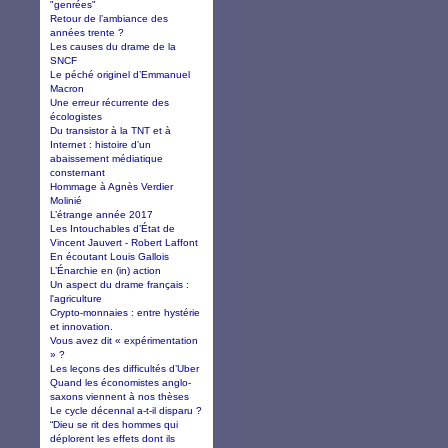
"genrées"
Retour de l’ambiance des
années trente ?
Les causes du drame de la
SNCF
Le péché originel d’Emmanuel
Macron
Une erreur récurrente des
écologistes
Du transistor à la TNT et à
Internet : histoire d’un
abaissement médiatique
consternant
Hommage à Agnès Verdier
Molinié
L’étrange année 2017
Les Intouchables d’État de
Vincent Jauvert - Robert Laffont
En écoutant Louis Gallois
L’Énarchie en (in) action
Un aspect du drame français :
l'agriculture
Crypto-monnaies : entre hystérie
et innovation.
Vous avez dit « expérimentation
» ?
Les leçons des difficultés d’Uber
Quand les économistes anglo-
saxons viennent à nos thèses
Le cycle décennal a-t-il disparu ?
“Dieu se rit des hommes qui
déplorent les effets dont ils