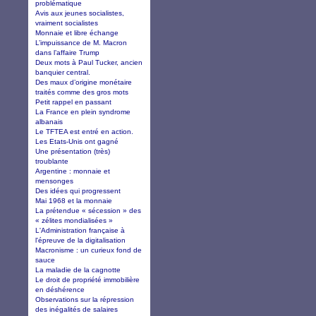
problématique
Avis aux jeunes socialistes,
vraiment socialistes
Monnaie et libre échange
L’impuissance de M. Macron
dans l’affaire Trump
Deux mots à Paul Tucker, ancien
banquier central.
Des maux d’origine monétaire
traités comme des gros mots
Petit rappel en passant
La France en plein syndrome
albanais
Le TFTEA est entré en action.
Les Etats-Unis ont gagné
Une présentation (très)
troublante
Argentine : monnaie et
mensonges
Des idées qui progressent
Mai 1968 et la monnaie
La prétendue « sécession » des
« zélites mondialisées »
L'Administration française à
l'épreuve de la digitalisation
Macronisme : un curieux fond de
sauce
La maladie de la cagnotte
Le droit de propriété immobilière
en déshérence
Observations sur la répression
des inégalités de salaires