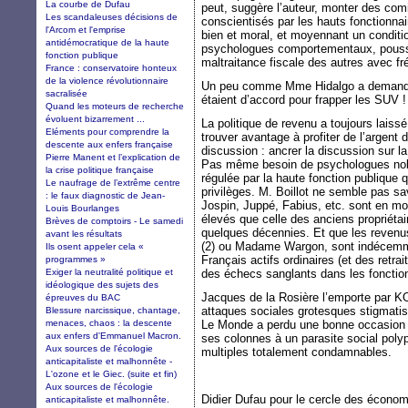
La courbe de Dufau
peut, suggère l’auteur, monter des com
Les scandaleuses décisions de
conscientisés par les hauts fonctionnai
l'Arcom et l'emprise
bien et moral, et moyennant un condit
antidémocratique de la haute
psychologues comportementaux, pousser
fonction publique
maltraitance fiscale des autres avec fr
France : conservatoire honteux
de la violence révolutionnaire
Un peu comme Mme Hidalgo a demandé a
sacralisée
étaient d’accord pour frapper les SUV !
Quand les moteurs de recherche
évoluent bizarrement ...
La politique de revenu a toujours laiss
Eléments pour comprendre la
trouver avantage à profiter de l’argent de
descente aux enfers française
discussion : ancrer la discussion sur l
Pierre Manent et l’explication de
Pas même besoin de psychologues nobél
la crise politique française
régulée par la haute fonction publique 
Le naufrage de l’extrême centre
privilèges. M. Boillot ne semble pas sa
: le faux diagnostic de Jean-
Jospin, Juppé, Fabius, etc. sont en mo
Louis Bourlanges
élevés que celle des anciens propriéta
Brèves de comptoirs - Le samedi
quelques décennies. Et que les revenu
avant les résultats
(2) ou Madame Wargon, sont indécemme
Ils osent appeler cela «
Français actifs ordinaires (et des retr
programmes »
Exiger la neutralité politique et
des échecs sanglants dans les fonctions
idéologique des sujets des
Jacques de la Rosière l’emporte par KO 
épreuves du BAC
attaques sociales grotesques stigmatisen
Blessure narcissique, chantage,
menaces, chaos : la descente
Le Monde a perdu une bonne occasion 
aux enfers d'Emmanuel Macron.
ses colonnes à un parasite social poly
Aux sources de l'écologie
multiples totalement condamnables.
anticapitaliste et malhonnête -
L'ozone et le Giec. (suite et fin)
Aux sources de l'écologie
Didier Dufau pour le cercle des économi
anticapitaliste et malhonnête.