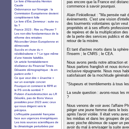
Le livre d’Alexandra Henrion
pas encore que la France est distanc
Caude
commence à savoir pourquoi.
Ordonnance sur l'énergie : la
Commission Européenne devient
Alain Finkielkraut : "Ma pensée nait de
complètement folle
évènements. C'est une vision d'intelle
Le livre d’Éric Zemmour : suite ou
des tourments volontaires qu'on veut 
fin ?
propriétés et à ses efforts profession
France 2023 : Rire ou Pleurer ?
de repères et de la multiplication des
Les non-dits fondamentaux de la
de la perte des services publics et d
réforme des retraites
retour de la misère.
Réconcilier Union Européenne et
démocratie
Et tant d'astres morts dans la sphère 
Succès et chute du «
l'Inserm ; le CNRS ; le CEA.
néolibéralisme » ? Le type même
d’une histoire falsifiée.
Un article formidablement
Nous avons perdu notre attraction et n
révélateur du Financial Times
Nous parlons franglish et nous écriv
Désastre démographique : ils en
inclusive répugnante. Nous nous habi
parlent enfin !
satisfaisant de la mochitude générali
Ce que veut dire « énarchie »
sur un exemple concret
"Stupeurs et tremblements à tous les
Pourquoi et comment le RPR et
le PS ont-ils sombré ?
La seule question : avons-nous les m
Pulsion d'autodestruction au LR
?
Désolés, pas de Bons Voeux
possibles pour 2023 avec ceux
Nous venons de voir avec l'affaire Phi
qui nous dirigent vers le
piéger une jeune femme dans le bois d
précipice.
après l'avoir violée. Il était venu a
L’effroyable passivité française
les médias et dans les groupes de pol
face aux urgences énergétiques
Les trois sources scientifiques de
avec pioche désireux de saper un peu 
la climatologie perturbées par
avoir du mal à envisager la suite ave