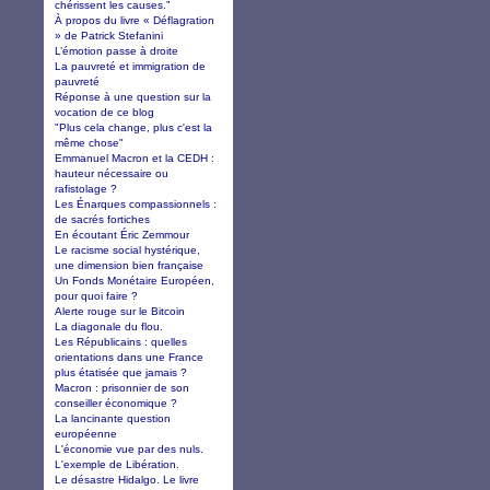
chérissent les causes.”
À propos du livre « Déflagration
» de Patrick Stefanini
L’émotion passe à droite
La pauvreté et immigration de
pauvreté
Réponse à une question sur la
vocation de ce blog
"Plus cela change, plus c'est la
même chose"
Emmanuel Macron et la CEDH :
hauteur nécessaire ou
rafistolage ?
Les Énarques compassionnels :
de sacrés fortiches
En écoutant Éric Zemmour
Le racisme social hystérique,
une dimension bien française
Un Fonds Monétaire Européen,
pour quoi faire ?
Alerte rouge sur le Bitcoin
La diagonale du flou.
Les Républicains : quelles
orientations dans une France
plus étatisée que jamais ?
Macron : prisonnier de son
conseiller économique ?
La lancinante question
européenne
L'économie vue par des nuls.
L'exemple de Libération.
Le désastre Hidalgo. Le livre