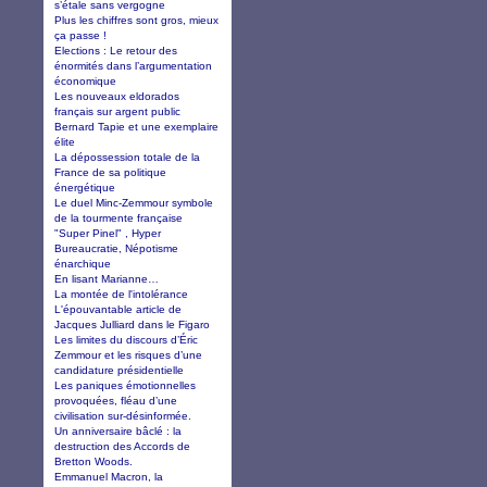
s’étale sans vergogne
Plus les chiffres sont gros, mieux
ça passe !
Elections : Le retour des
énormités dans l’argumentation
économique
Les nouveaux eldorados
français sur argent public
Bernard Tapie et une exemplaire
élite
La dépossession totale de la
France de sa politique
énergétique
Le duel Minc-Zemmour symbole
de la tourmente française
"Super Pinel" , Hyper
Bureaucratie, Népotisme
énarchique
En lisant Marianne…
La montée de l'intolérance
L'épouvantable article de
Jacques Julliard dans le Figaro
Les limites du discours d’Éric
Zemmour et les risques d’une
candidature présidentielle
Les paniques émotionnelles
provoquées, fléau d’une
civilisation sur-désinformée.
Un anniversaire bâclé : la
destruction des Accords de
Bretton Woods.
Emmanuel Macron, la