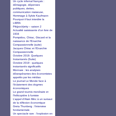
Un cycle infernal français :
démagogie, dépenses
publiques, dettes,
communication niaiseuse,
Hommage à Sylvie Kaufmann
Pourquoi il faut interdire la
LIBRA
Pik(pock)etty – saison 2
Actualité saisissante d'un livre de
1934
Pompidou, Chirac, Giscard et la
naissance de l'Enarchie
Compassionnelle (suite)
Jacques Chirac et l'Enarchie
Compassionnelle
Octobre 2019. Quelques
Instantanés (Suite)
Octobre 2019 : quelques
instantanés significatifs
Monnaie : les analyses
désespérantes des économistes
appelés par les médias
Le journal Le Monde face à
l’éclatement des dogmes
économiques
Le grand tournis monétaire et
l'hélicoptère à fumiste
L’appel d’Alain Minc à un sursaut
de la réflexion économique
Greta Thunberg : l'interview
fondamentale.
Un spectacle rare : l’explosion en