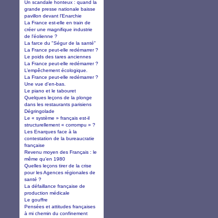
Un scandale honteux : quand la
grande presse nationale baisse
pavillon devant l'Enarchie
La France est-elle en train de
créer une magnifique industrie
de l'éolienne ?
La farce du "Ségur de la santé"
La France peut-elle redémarrer ?
Le poids des tares anciennes
La France peut-elle redémarrer ?
L’empêchement écologique.
La France peut-elle redémarrer ?
Une vue d'en-bas.
Le piano et le tabouret
Quelques leçons de la plonge
dans les restaurants parisiens
Dégringolade
Le « système » français est-il
structurellement « corrompu » ?
Les Enarques face à la
contestation de la bureaucratie
française
Revenu moyen des Français : le
même qu'en 1980
Quelles leçons tirer de la crise
pour les Agences régionales de
santé ?
La défaillance française de
production médicale
Le gouffre
Pensées et attitudes françaises
à mi chemin du confinement