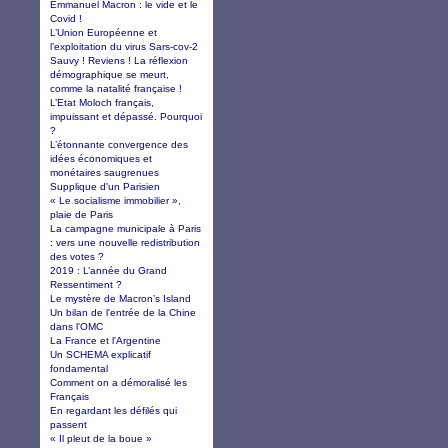
Emmanuel Macron : le vide et le
Covid !
L’Union Européenne et
l’exploitation du virus Sars-cov-2
Sauvy ! Reviens ! La réflexion
démographique se meurt,
comme la natalité française !
L’Etat Moloch français,
impuissant et dépassé. Pourquoi
?
L’étonnante convergence des
idées économiques et
monétaires saugrenues
Supplique d'un Parisien
« Le socialisme immobilier »,
plaie de Paris
La campagne municipale à Paris
: vers une nouvelle redistribution
des votes ?
2019 : L’année du Grand
Ressentiment ?
Le mystère de Macron’s Island
Un bilan de l'entrée de la Chine
dans l'OMC
La France et l'Argentine
Un SCHEMA explicatif
fondamental
Comment on a démoralisé les
Français
En regardant les défilés qui
passent
« Il pleut de la boue »