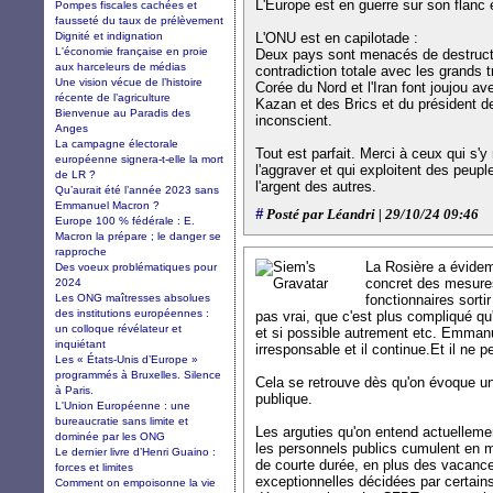
L'Europe est en guerre sur son flanc 
Pompes fiscales cachées et
fausseté du taux de prélèvement
Dignité et indignation
L'ONU est en capilotade :
L'économie française en proie
Deux pays sont menacés de destruct
aux harceleurs de médias
contradiction totale avec les grands t
Une vision vécue de l’histoire
Corée du Nord et l'Iran font joujou a
récente de l’agriculture
Kazan et des Brics et du président d
Bienvenue au Paradis des
inconscient.
Anges
La campagne électorale
Tout est parfait. Merci à ceux qui s'y
européenne signera-t-elle la mort
l'aggraver et qui exploitent des peupl
de LR ?
l'argent des autres.
Qu’aurait été l’année 2023 sans
Emmanuel Macron ?
#
Posté par Léandri | 29/10/24 09:46
Europe 100 % fédérale : E.
Macron la prépare ; le danger se
rapproche
La Rosière a évidem
Des voeux problématiques pour
concret des mesure
2024
Les ONG maîtresses absolues
fonctionnaires sorti
des institutions européennes :
pas vrai, que c'est plus compliqué qu'o
un colloque révélateur et
et si possible autrement etc. Emmanu
inquiétant
irresponsable et il continue.Et il ne p
Les « États-Unis d’Europe »
programmés à Bruxelles. Silence
Cela se retrouve dès qu'on évoque u
à Paris.
publique.
L'Union Européenne : une
bureaucratie sans limite et
Les arguties qu'on entend actuellemen
dominée par les ONG
les personnels publics cumulent en
Le dernier livre d’Henri Guaino :
de courte durée, en plus des vacanc
forces et limites
exceptionnelles décidées par certains
Comment on empoisonne la vie