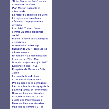
"Notre Drame de Paris" est en
dessous de la vérité
Plan Macron : accords et
désaccords
Le retour du complexe de Zorro
Le régime des travailleurs
détachés : un psychodrame
révélateur
Lord Adair Turner : l’erreur
comme un grand art politico
social
France : encore des statistiques
accablantes.
Anniversaire du blocage
financier de 2007 : toujours les
mêmes erreurs
En relisant « La mondialisation
heureuse » d’Alain Minc
Note de conjoncture - juin 2017
Edmund Phelps : « La
Prospérité de Masse » - Odile
Jacob
La minirébellion de trois
économistes bien en cour
Pris au piège de la démagogie
L'économiste, la démographie, le
planning familial et l'avortement
Deux lois bien intentionnées
mais loin du compte : 1 – la
pureté des Parlementaires
Deux lois bien intentionnées
mais loin du compte : 2 – la