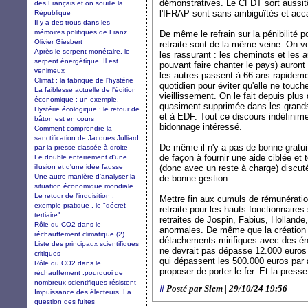
démonstratives. Le CFDT sort aussitô
des Français et on souille la
l'IFRAP sont sans ambiguïtés et acc
République
Il y a des trous dans les
mémoires politiques de Franz
De même le refrain sur la pénibilité po
Olivier Giesbert
retraite sont de la même veine. On v
Après le serpent monétaire, le
les rassurant : les cheminots et les a
serpent énergétique. Il est
pouvant faire chanter le pays) auront
venimeux
les autres passent à 66 ans rapidemen
Climat : la fabrique de l'hystérie
quotidien pour éviter qu'elle ne touche
La faiblesse actuelle de l'édition
vieillissement. On le fait depuis plus
économique : un exemple.
quasiment supprimée dans les grands 
Hystérie écologique : le retour de
et à EDF. Tout ce discours indéfinim
bâton est en cours
bidonnage intéressé.
Comment comprendre la
sanctification de Jacques Julliard
De même il n'y a pas de bonne gratui
par la presse classée à droite
de façon à fournir une aide ciblée et
Le double enterrement d'une
illusion et d'une idée fausse
(donc avec un reste à charge) discut
Une autre manière d'analyser la
de bonne gestion.
situation économique mondiale
Le retour de l'inquisition :
Mettre fin aux cumuls de rémunérati
exemple pratique , le "décret
retraite pour les hauts fonctionnaires
tertiaire".
retraites de Jospin, Fabius, Hollande
Rôle du CO2 dans le
anormales. De même que la création 
réchauffement climatique (2).
détachements mirifiques avec des éna
Liste des principaux scientifiques
ne devrait pas dépasse 12.000 euros 
critiques
qui dépassent les 500.000 euros par 
Rôle du CO2 dans le
proposer de porter le fer. Et la presse
réchauffement :pourquoi de
nombreux scientifiques résistent
#
Posté par Siem | 29/10/24 19:56
Impuissance des électeurs. La
question des fuites