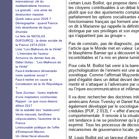
international, clé du
certain Louis Boillot, qui propose dans
multilatéralisme heureux
les citoyens contribuables à un débat bu
La gratuité : une arme de
plutôt que sur des ajustements comptab
destruction massive
parfaitement les options socialisantes 
Quels vœux pour 2026 ?
fonctionnaires français qui forment une
Démographie : quand France
on dit à Marianne qui rappelle la défini
Info désinforme de façon
distingue par ses privilèges et son espr
éhontée
qui n'appartient pas au groupe ».
Le livre de NICOLAS
DUFOURCQ : la dette sociale de
Pas de constats, pas de diagnostic, pa
la France 1974-2024
l’article que le Monde met en valeur. Le
Livre "Les Malheurs de la Vérité"
le blasphème Barnier qui a découvert l
- L'interview de l'auteur
incontrôlables et l’a mis en pleine lumiè
Annonce du dernier livre de
Didier Dufau : "Les Malheurs de
Pour cela M. Boillot fait venir à la ba
la Vérité"
psychologisation de l’ennemi est une
Faut-il réellement démanteler
soviétique. Comme l’affirmait Muyzenbe
notre système social ?
pied d’égalité dans un débat devant de
Faut-il mettre en cause la
mentir et s’attaquer à l’adversaire par
Constitution de la Ve République
?
ou l’injure excommunicatrice et infâma
Taxe Zucman : l'aveu implicite
Il va donc rechercher des doctrines in
d'une inspiration communiste
américains Amos Tversky et Daniel Ka
Rappel : ce que nous disions
début 2017
également développé par le sociologu
De la stabilité des "stablecoins"
crédules (PUF, 2 013), l’ « effet d’anc
Vents mauvais, fantômes
comportementale. Il renvoie à la situat
crépusculaires, l’automne de la
ont tendance à ne se positionner qu’à pa
France
exprimé. Tous les processus de décisi
Lintrouvable politique de l'offre
mécanismes de gouvernance locale, peu
d'Emmanuel Macron
Un climat fiscal absurde
M. Louis Boillot est un lanceur d’alerte