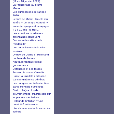
(11 au 18 janvier 2021)
La France face au drame
Macron
Les dures leçons de l’année
2020
Le livre de Michel Hau et Félix
Torrès, « Le Virage Manqué »,
entre décapages et dérapages
Il y a 11 ans : le H1N1
Les exactions monétaires
américaines continuent
Giscard et les aléas de la
"modernité"
Les dures leçons de la crise
sanitaire
Onfray, de Gaulle et Mitterrand,
bonheur de lecture
Naufrage français et mal-
gouvernance
Défausses et des fosses
France : le drame s'installe
Paris : la Capitale déclassée
dans l'indifférence générale
Les banques centrales tentées
par la monnaie numérique.
Covid : il n'y a plus de
gouvernement ! Macron seul sur
sa planète narcissique.
Retour de l’inflation ? Une
possibilité sérieuse, si…
Harcèlement contre la médecine
libérale