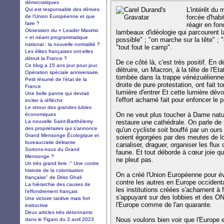
démocratiques
L'intérêt du
Qui est responsable des dérives
de l’Union Européenne et que
forcée d'hab
faire ?
réagir en fon
Obsession du « Leader Maximo
lambeaux d'idéologie qui parcourent l
» et néant programmatique
possible" ; "on marche sur la tête" ; 
national : la nouvelle normalité ?
"tout fout le camp".
Les élites françaises ont-elles
détruit la France ?
De ce côté là, c'est très positif. En d
Ce blog a 15 ans jour pour jour.
détruire, un Macron, à la tête de l'E
Opération spéciale anniversaire.
tombée dans la trappe vénézuélienne, 
Petit résumé de l'état de la
droite de pure protestation, ont fait
France
lumière d'entrer Et cette lumière dév
Une belle panne qui devrait
l'effort acharné fait pour enfoncer le 
inciter à réfléchir
Le retour des grandes lubies
On ne veut plus toucher à Dame natur
économiques
La nouvelle Saint-Barthélemy
restaure une cathédrale. On parle de
des propriétaires qui s’annonce
qu'un cycliste soit bouffé par un ours 
Grand Mensonge Écologique et
soient égorgées par des meutes de l
bureaucratie délirante
canaliser, draguer, organiser les flux 
Sortons-nous du Grand
faune. Et tout déborde à cœur joie qua
Mensonge ?
ne pleut pas.
Un très grand livre :" Une contre
histoire de la colonisation
On a créé l'Union Européenne pour év
française" de Driss Ghali
contre les autres en Europe occidenta
La hiérarchie des causes de
les institutions créées s'acharnent à
l’effondrement français
s'appuyant sur des lobbies et des ON
Une victoire tardive mais fort
l'Europe comme de l'an quarante.
instructive
Deux articles très détonnants
Nous voulons bien voir que l'Europe 
dans le Figaro du 3 avril 2023