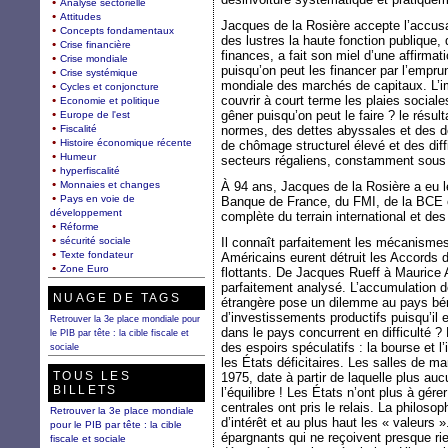
Analyse sectorielle
Attitudes
Jacques de la Rosière accepte l’accusa
Concepts fondamentaux
des lustres la haute fonction publique
Crise financière
finances, a fait son miel d’une affirmati
Crise mondiale
puisqu’on peut les financer par l’emprun
Crise systémique
mondiale des marchés de capitaux. L’i
Cycles et conjoncture
couvrir à court terme les plaies sociale
Economie et politique
gêner puisqu’on peut le faire ? le résul
Europe de l'est
Fiscalité
normes, des dettes abyssales et des dé
Histoire économique récente
de chômage structurel élevé et des diff
Humeur
secteurs régaliens, constamment sous l
hyperfiscalité
Monnaies et changes
À 94 ans, Jacques de la Rosière a eu le
Pays en voie de
Banque de France, du FMI, de la BCE et
développement
complète du terrain international et des
Réforme
sécurité sociale
Il connaît parfaitement les mécanismes
Texte fondateur
Américains eurent détruit les Accords 
Zone Euro
flottants. De Jacques Rueff à Maurice 
parfaitement analysé. L’accumulation
NUAGE DE TAGS
étrangère pose un dilemme au pays bénéf
d’investissements productifs puisqu’il 
Retrouver la 3e place mondiale pour
dans le pays concurrent en difficulté ? R
le PIB par tête : la cible fiscale et
des espoirs spéculatifs : la bourse et l
sociale
les États déficitaires. Les salles de 
TOUS LES
1975, date à partir de laquelle plus au
BILLETS
l’équilibre ! Les États n’ont plus à gér
centrales ont pris le relais. La philoso
Retrouver la 3e place mondiale
d’intérêt et au plus haut les « valeurs »
pour le PIB par tête : la cible
épargnants qui ne reçoivent presque rie
fiscale et sociale