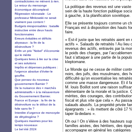
contradictoires ne mènent à rien.
Le retour du mensonge
La politique des revenus est une vaste
économique décomplexé
sein de la haute fonction publique socia
Régression néonatale : Le
à gauche, à la planification soviétique.
professeur Minkowski ne serait
vraiment pas content !
Elle se présente toujours comme un cho
Budgets irresponsables : bataille
Français est à disposition des hauts fon
instructive entre deux hauts
faire.
fonctionnaires
Erreurs évitables et déficits
« Est-il juste que les retraités aient 
abyssaux : la fin de la
actifs ». Salauds de retraités ! Au lieu
désinvolture ?
revenus des actifs, entravés par la mo
Enfin un prix "Nobel" d'économie
le poids des charges, par l’accablement
qui le mérite
faut s’attaquer à une partie de la popu
Quelques livres à lire sur la crise
kleptomane.
et ses solutions
Impôts et dépenses publiques :
Le Monde qui ne cesse de militer contr
l'urgence absolue d'éviter le
noirs, des juifs, des musulmans, des
gouffre.
difficulté qu’on essentialise les retrait
Que pensez du nouveau
comme une masse dangereuse. Et il faut 
gouvernement Barnier ?
M. louis Boillot sont une raison suffisa
De la nuisance des « marchés
élémentaire de la morale et la justice. 
administratifs » à la mésaventure
mérites, des courages, des contribution
du Gouvernement Barnier.
fiscal et plus vite que cela ». Au pass
France et Europe : la fin de la
salauds abusifs. La propriété privée fam
désinvolture ou le début de la
folie sans fin ?
épargnants : » ils mettent de côté 17 % d
Interdire d'urgence de monoxyde
taper là-dedans ».
de dihydrogène ?
Oh oui ! On s’élève à des hauteurs sup
Quelques maximes pour les
temps nouveaux
familles aisées, des héritiers, des épa
Le bel été 2024
accompagne en général les catégories 