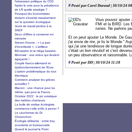
l'obsession politique du CO2
#
Posté par Carel Durand | 30/10/24 0
Après le vote pour la présidence
de LR quelle stratégie ?
Pourquoi les économistes
doivent s'investir massivement
Vous pouvez ajouter à
sur la question écologique
FMI et la BIRD. Les B
Jours de travail perdus à la
ruines. Ne parlons pa
SNCF
Deux chiffres à conserver en
Et on peut ajouter Le Monde. De Gaul
mémoire
j'ai envie de rire, je lis le Monde." A
Steven Koonin : « La part
qui j'ai une tendresse de longue dur
d’incertitude ». L’artilleur.
c'était un bon révulsif et c'est deven
Bécassine et la méga bassine.
un peu observatrice et raisonnable. 
Monnaie : une erreur qui devient
agaçante !
#
Posté par DD | 30/10/24 11:18
Couple franco-allemand et
dysfonctionnement de l’Euro
L’option problématique du tout
électrique
Comment analyser les grèves
actuelles ?
Macron : une chance pour lui-
même, pas pour la France
Octobre 2022 : le pic extatique
des maîtres chanteurs
La bulle de sottise écologiste
commence-t-elle enfin à percer ?
Le cauchemar du Dr
Choronchon
Écologie délirante : entre boy
scoutisme et bureaucratie
Quand le journal le Point