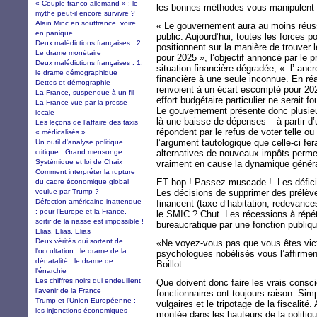
« Couple franco-allemand » : le
les bonnes méthodes vous manipulent 
mythe peut-il encore survivre ?
Alain Minc en souffrance, voire
« Le gouvernement aura au moins réussi
en panique
public. Aujourd’hui, toutes les forces p
Deux malédictions françaises : 2.
positionnent sur la manière de trouver
Le drame monétaire
pour 2025 », l’objectif annoncé par le p
Deux malédictions françaises : 1.
situation financière dégradée, « l’ anc
le drame démographique
financière à une seule inconnue. En réa
Dettes et démographie
renvoient à un écart escompté pour 202
La France, suspendue à un fil
effort budgétaire particulier ne serait f
La France vue par la presse
Le gouvernement présente donc plusieu
locale
là une baisse de dépenses – à partir d’
Les leçons de l’affaire des taxis
répondent par le refus de voter telle ou
« médicalisés »
l’argument tautologique que celle-ci fe
Un outil d'analyse politique
critique : Grand mensonge
alternatives de nouveaux impôts permet
Systémique et loi de Chaix
vraiment en cause la dynamique généra
Comment interpréter la rupture
ET hop ! Passez muscade ! Les défici
du cadre économique global
voulue par Trump ?
Les décisions de supprimer des prélèv
Défection américaine inattendue
financent (taxe d’habitation, redevance
: pour l’Europe et la France,
le SMIC ? Chut. Les récessions à répét
sortir de la nasse est impossible !
bureaucratique par une fonction publiq
Elias, Elias, Elias
Deux vérités qui sortent de
«Ne voyez-vous pas que vous êtes vict
l'occultation : le drame de la
psychologues nobélisés vous l’affirme
dénatalité ; le drame de
Boillot.
l'énarchie
Les chiffres noirs qui endeuillent
Que doivent donc faire les vrais consc
l’avenir de la France
fonctionnaires ont toujours raison. Si
Trump et l’Union Européenne :
vulgaires et le tripotage de la fiscalité.
les injonctions économiques
montée dans les hauteurs de la politiq