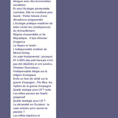
divague avec des économistes
socialistes
Et voici l’écologie pénitentielle
coercitive. Elle ne s’arrêtera plus
Santé : Petite histoire d’une
décadence programmée
L'écologie politique empêche de
lutter contre les conséquences
du réchauffement
Régime d’assemblée et Ve
République - Il faut réformer
d'urgence
La Nupes et Israël -
L'indispensable antidote de
Michel Onfray
Un sujet fondamental : pourquoi
87 à 90% des juifs français n'ont
pas été dépôrtés et ont survécu.
Christian Gerondeau :
l'indispensable trilogie sur la
religion écologique
Enfin un livre de vérité sur la
guerre d'espagne - Pio Moa- les
mythes de la guerre d'espagne
Quelle statégie pour LR ? suite
Les effets pervers de l’impôt
progressif
Quelle stratégie pour LR ?
La dénatalité en Occident : la
vraie solution pour sauver la
planète ?
Les effets imprévus et