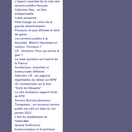
L'aspect essentiel de la crise des
services publics français
Catherine Nay : un livre
indispensable
Lettre persanne
Petit voyage au coeur de la
grande désinformation
Pourquoi ne pas réformer le droit
de grève
Les services publics à la
française, Moloch impuissant et
ruineux. Pourquoi ?
LR - Zemmour. Pour qui sonne le
glas ?
La vraie question sur l'avenir de
la France
Architecture, énarchite et
bureaucratie délirante
Sélection LR : les aspects
regrettables du débat sur BFM
Un commentaire sur le livre
"Sortir du Désastre"
Le très révélateur rapport écolo
de RTE
Sonnez Buccins,résonnez
Trompettes : un nouveau service
public est créé en date du 1er
janvier 2022
L'ère du totalitarisme de
l'imbécillité
Quand l’indécence
bureaucratique et énarchique