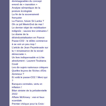
dommageables du concept
erroné de « transition »
Analyse sémantique de la
posture écologiste
La fin de la souveraineté
française
La France, future Sri Lanka ?
Oh ce joli Week-End de mai !
Le dernier objet de mobilisation
indignée : sauvez les Liminaires !
Le drame de la
désindustrialisation en France
Passe-CO2 : le délire commence
à se voir un peu trop !
L’article de Jean Peyrelevade sur
la « renaissance de la social-
démocratie ».
Un livre indispensable et à lire
absolument : Laurent Toubiana
Covid
Les dix sujets nationaux critiques
Quelles leçons de l'échec d'Eric
Zemmour ?
Et voilà le passe-CO2 ! Merci qui
?
Banques centrales, vertu et
inflation !
Bilan sinistre de la présidentielle
2022
Affaire McKinsey : vrai et faux
scandale
Premier chèque pour la Croix-