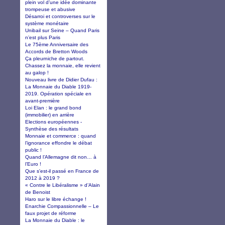
plein vol d’une idée dominante
trompeuse et abusive
Désarroi et controverses sur le
système monétaire
Unibail sur Seine – Quand Paris
n’est plus Paris
Le 75ème Anniversaire des
Accords de Bretton Woods
Ça pleurniche de partout.
Chassez la monnaie, elle revient
au galop !
Nouveau livre de Didier Dufau :
La Monnaie du Diable 1919-
2019. Opération spéciale en
avant-première
Loi Elan : le grand bond
(immobilier) en arrière
Elections européennes -
Synthèse des résultats
Monnaie et commerce : quand
l’ignorance effondre le débat
public !
Quand l’Allemagne dit non… à
l’Euro !
Que s'est-il passé en France de
2012 à 2019 ?
« Contre le Libéralisme » d’Alain
de Benoist
Haro sur le libre échange !
Enarchie Compassionnelle – Le
faux projet de réforme
La Monnaie du Diable : le