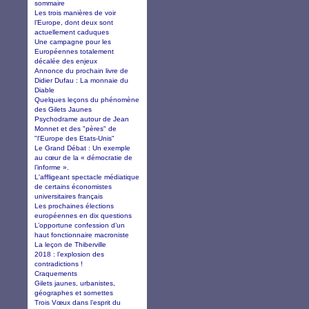
sommaire
Les trois manières de voir
l’Europe, dont deux sont
actuellement caduques
Une campagne pour les
Européennes totalement
décalée des enjeux
Annonce du prochain livre de
Didier Dufau : La monnaie du
Diable
Quelques leçons du phénomène
des Gilets Jaunes
Psychodrame autour de Jean
Monnet et des "pères" de
"l'Europe des Etats-Unis"
Le Grand Débat : Un exemple
au cœur de la « démocratie de
l’informe ».
L'affligeant spectacle médiatique
de certains économistes
universitaires français
Les prochaines élections
européennes en dix questions
L’opportune confession d’un
haut fonctionnaire macroniste
La leçon de Thiberville
2018 : l’explosion des
contradictions !
Craquements
Gilets jaunes, urbanistes,
géographes et sornettes
Trois Vœux dans l’esprit du