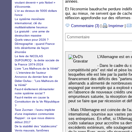
années.
voulant devenir « prix Nobel »
d’économie.
Et l'économie baudruche perdure indéfi
L'or au dessus de 5000 dollars
qui, au mieux, ne servent que de cache
l'once
réflexion approfondie sur des réformes 
Le système monétaire
international, clé du
Commentaire (3)
|
Imprimer
|
multilatéralisme heureux
La gratuité : une arme de
destruction massive
Commentaire
Quels vœux pour 2026 ?
Démographie : quand France
Info désinforme de façon
éhontée
Le livre de NICOLAS
L'Allemagne est en e
DUFOURCQ : la dette sociale de
la France 1974-2024
- Dans le cadre du 
Livre "Les Malheurs de la Vérité"
compétitivité prix" est réel et pèse 
- L'interview de l'auteur
lesquelles elle est liée par la parité f
Annonce du dernier livre de
financement des déficits des "parten
Didier Dufau : "Les Malheurs de
allemands a alimenté de nombreuses 
la Vérité"
espagnol par exemple qui a explosé e
Faut-il réellement démanteler
en l'absence de nouveaux crédits une
notre système social ?
emprunteurs saturée, la résorption de c
Faut-il mettre en cause la
peut se faire que par récession et déf
Constitution de la Ve République
?
- Mais l'Allemagne est coincée de l'
Taxe Zucman : l'aveu implicite
international, soumise aux vastes poss
d'une inspiration communiste
Rappel : ce que nous disions
ses entreprises. En effet, si l'Allem
début 2017
coûts salariaux pour accroître sa dem
De la stabilité des "stablecoins"
excédents extérieurs, elle soulagerai
Vents mauvais, fantômes
de la zone Euro, mais elle risquerait