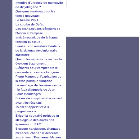
Interdire d'urgence de monoxyde
de dihydrogène ?
Quelques maximes pour les
temps nouveaux
Le bel été 2024
La courbe de Dufau
Les scandaleuses décisions de
l'Arcom et l'emprise
antidémocratique de la haute
fonction publique
France : conservatoire honteux
de la violence révolutionnaire
sacralisée
Quand les moteurs de recherche
évoluent bizarrement ...
Eléments pour comprendre la
descente aux enfers française
Pierre Manent et l’explication de
la crise politique française
Le naufrage de l’extrême centre
: le faux diagnostic de Jean-
Louis Bourlanges
Brèves de comptoirs - Le samedi
avant les résultats
Ils osent appeler cela «
programmes »
Exiger la neutralité politique et
idéologique des sujets des
épreuves du BAC
Blessure narcissique, chantage,
menaces, chaos : la descente
aux enfers d'Emmanuel Macron.