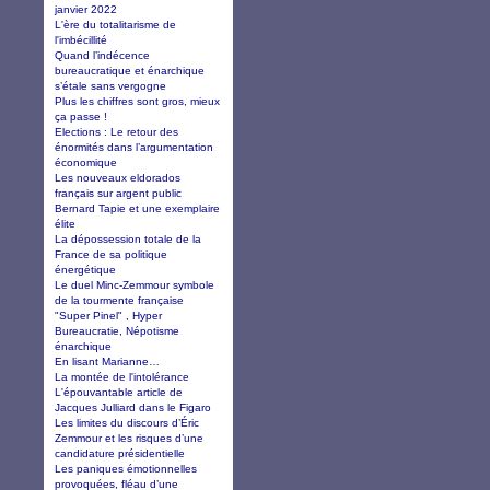
janvier 2022
L'ère du totalitarisme de
l'imbécillité
Quand l’indécence
bureaucratique et énarchique
s’étale sans vergogne
Plus les chiffres sont gros, mieux
ça passe !
Elections : Le retour des
énormités dans l’argumentation
économique
Les nouveaux eldorados
français sur argent public
Bernard Tapie et une exemplaire
élite
La dépossession totale de la
France de sa politique
énergétique
Le duel Minc-Zemmour symbole
de la tourmente française
"Super Pinel" , Hyper
Bureaucratie, Népotisme
énarchique
En lisant Marianne…
La montée de l'intolérance
L'épouvantable article de
Jacques Julliard dans le Figaro
Les limites du discours d’Éric
Zemmour et les risques d’une
candidature présidentielle
Les paniques émotionnelles
provoquées, fléau d’une