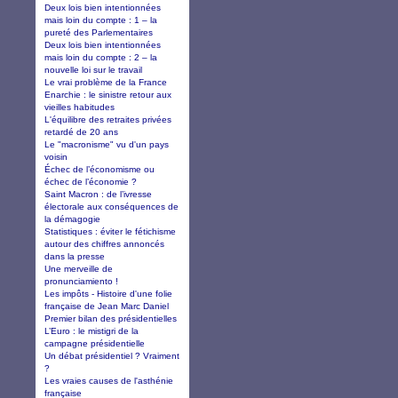
Deux lois bien intentionnées
mais loin du compte : 1 – la
pureté des Parlementaires
Deux lois bien intentionnées
mais loin du compte : 2 – la
nouvelle loi sur le travail
Le vrai problème de la France
Enarchie : le sinistre retour aux
vieilles habitudes
L'équilibre des retraites privées
retardé de 20 ans
Le "macronisme" vu d'un pays
voisin
Échec de l’économisme ou
échec de l’économie ?
Saint Macron : de l’ivresse
électorale aux conséquences de
la démagogie
Statistiques : éviter le fétichisme
autour des chiffres annoncés
dans la presse
Une merveille de
pronunciamiento !
Les impôts - Histoire d'une folie
française de Jean Marc Daniel
Premier bilan des présidentielles
L’Euro : le mistigri de la
campagne présidentielle
Un débat présidentiel ? Vraiment
?
Les vraies causes de l'asthénie
française