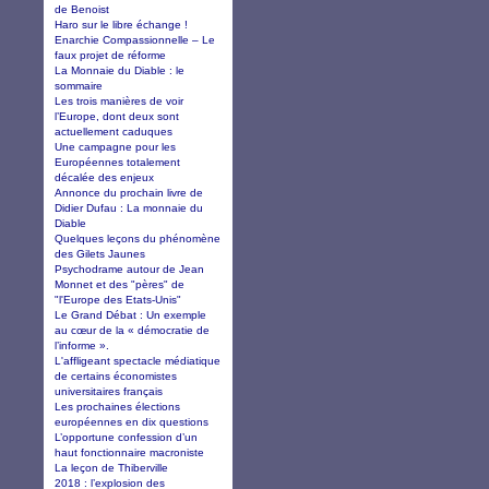
de Benoist
Haro sur le libre échange !
Enarchie Compassionnelle – Le
faux projet de réforme
La Monnaie du Diable : le
sommaire
Les trois manières de voir
l’Europe, dont deux sont
actuellement caduques
Une campagne pour les
Européennes totalement
décalée des enjeux
Annonce du prochain livre de
Didier Dufau : La monnaie du
Diable
Quelques leçons du phénomène
des Gilets Jaunes
Psychodrame autour de Jean
Monnet et des "pères" de
"l'Europe des Etats-Unis"
Le Grand Débat : Un exemple
au cœur de la « démocratie de
l’informe ».
L'affligeant spectacle médiatique
de certains économistes
universitaires français
Les prochaines élections
européennes en dix questions
L’opportune confession d’un
haut fonctionnaire macroniste
La leçon de Thiberville
2018 : l’explosion des