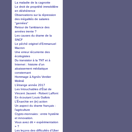
La maladie de la cagnotte
Le droit de propriété immobilière
en déshérence
Observations sur la répression
des inégalités de salaires
"genrées"
Retour de l’ambiance des
années trente ?
Les causes du drame de la
SNCF
Le péché originel d’Emmanuel
Macron
Une erreur récurrente des
écologistes
Du transistor à la TNT et à
Internet : histoire d’un
abaissement médiatique
consternant
Hommage à Agnès Verdier
Molinié
L’étrange année 2017
Les Intouchables d’État de
Vincent Jauvert - Robert Laffont
En écoutant Louis Gallois
L’Énarchie en (in) action
Un aspect du drame français :
l'agriculture
Crypto-monnaies : entre hystérie
et innovation.
Vous avez dit « expérimentation
» ?
Les leçons des difficultés d’Uber