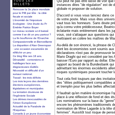
TOUS LES
Qui peut ne pas être lassé de voir que 
BILLETS
instances dites "de régulation" est de 
globale ni proposer de solution.
Retrouver la 3e place mondiale
pour le PIB par tête : la cible
D'accord si vous vous lanciez dans ce t
fiscale et sociale
de votre poste. Mais vous êtes univers
L’énormité de l’imposture
vaut tous les honneurs. Sans doute pré
écologiste - Une étude du Pr
qu'a connu votre prédécesseur, Beatrice
Emérite Patrice Boyer
éclatante mais entièrement dans les ju
Le niveau scolaire a-t-il baissé
vous, osé s'attaquer aux questions qui
comme il se dit un peu partout ?
mettraient en colère les maîtres de Wa
La fin bouffonne de l’Enarchie
Compassionnelle et Bienveillante
Au-delà de son énoncé, la phrase de C
La disparition d’Alan Greenspan
dont les économistes sont soumis aux 
: une occasion escamotée de
déclarations n'est pas de promouvoir l
réfléchir un peu
Ce blog fête ses 18 ans.
Mario Draghi qui est considéré par les
Dénatalité : contorsions et
baisser l'Euro par rapport au dollar. El
habillages face aux
rapport au board de la Bundesbank qui 
disgracieuses réalités
admettant les énormes excédents allem
Nécessité et difficulté d'un
risques systémiques pouvant toucher l
sursaut national.
Travail : les trois déficits
Tout cela finit toujours par des invit
Les trois leçons des dernières
des "élites politiquement compatibles a
élections européennes,
et tremplin pour les plus belles affectat
législatives et municipales
La tentation douteuse de
Il faudrait qu'en matière économique l'
l’Ingénierie Sociale
place à une réflexion de fond et des 
Les dérives inexcusables de
Les nominations sur la base du "genre
l'Union Européenne
encore les phénomènes traditionnels de
Actualité de la Parabole de
nomination de Mme Lagarde à la tête du
l'Esquimau
femmes". Aussitôt tout risque de pens
Conseils à un jeune économiste