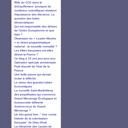
Rôle du CO2 dans le
réchauffement :pourquoi de
nombreux scientifiques résistent
Impuissance des électeurs. La
question des fuites
démocratiques
Qui est responsable des dérives
de l’Union Européenne et que
faire ?
Obsession du « Leader Maximo
» et néant programmatique
national : la nouvelle normalité ?
Les élites françaises ont-elles
détruit la France ?
Ce blog a 15 ans jour pour jour.
Opération spéciale anniversaire.
Petit résumé de l'état de la
France
Une belle panne qui devrait
inciter à réfléchir
Le retour des grandes lubies
économiques
La nouvelle Saint-Barthélemy
des propriétaires qui s’annonce
Grand Mensonge Écologique et
bureaucratie délirante
Sortons-nous du Grand
Mensonge ?
Un très grand livre :" Une contre
histoire de la colonisation
française" de Driss Ghali
La hiérarchie des causes de