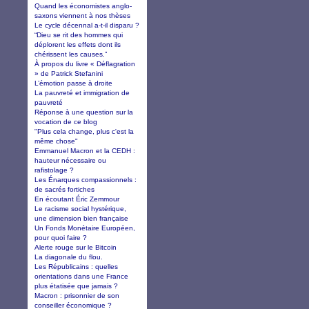
Quand les économistes anglo-
saxons viennent à nos thèses
Le cycle décennal a-t-il disparu ?
“Dieu se rit des hommes qui
déplorent les effets dont ils
chérissent les causes.”
À propos du livre « Déflagration
» de Patrick Stefanini
L’émotion passe à droite
La pauvreté et immigration de
pauvreté
Réponse à une question sur la
vocation de ce blog
"Plus cela change, plus c'est la
même chose"
Emmanuel Macron et la CEDH :
hauteur nécessaire ou
rafistolage ?
Les Énarques compassionnels :
de sacrés fortiches
En écoutant Éric Zemmour
Le racisme social hystérique,
une dimension bien française
Un Fonds Monétaire Européen,
pour quoi faire ?
Alerte rouge sur le Bitcoin
La diagonale du flou.
Les Républicains : quelles
orientations dans une France
plus étatisée que jamais ?
Macron : prisonnier de son
conseiller économique ?