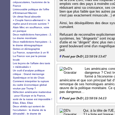
crépusculaires, l’automne de la
emplois vers des pays à moindre coûts
France
réduisant ainsi sa croissance, ses cr
Lintrouvable politique de l'offre
bien que plus faible que les autres 
d'Emmanuel Macron
n'est pas exactement minuscule...) 
Un climat fiscal absurde
« Couple franco-allemand » : le
Ainsi, les déséquilibres des deux sy
mythe peut-il encore survivre ?
cumulent.
Alain Minc en souffrance, voire
en panique
Refusant de reconnaître explicitement
Deux malédictions françaises : 2.
systèmes, les "dirigeants" sont inca
Le drame monétaire
Deux malédictions françaises : 1.
d'utile et ne "dirigent" donc plus rien 
le drame démographique
grand boulevard orné d'un magnifique
Dettes et démographie
poil.
La France, suspendue à un fil
#
La France vue par la presse
Posté par DvD | 22/10/16 13:47
locale
Les leçons de l’affaire des taxis
« médicalisés »
Les américains con
Un outil d'analyse politique
dangereux ? C'est t
critique : Grand mensonge
formé à l'économie d
Systémique et loi de Chaix
américaine et que son principal fait 
Comment interpréter la rupture
remorque de ses homologues américai
du cadre économique global
œuvre de la politique monétaire. Ce qu
voulue par Trump ?
pas dangereux...
Défection américaine inattendue
: pour l’Europe et la France,
#
Posté par DvD | 22/10/16 14:13
sortir de la nasse est impossible !
Elias, Elias, Elias
Deux vérités qui sortent de
l'occultation : le drame de la
Qui, à la tête de l'U
dénatalité ; le drame de
? La liste est longue 