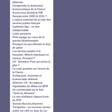
dépense.
Comprendre la destruction
bureaucratique de la France
Avons-nous doublé le PIB
français entre 1980 et 2021 ?
L'aspect essentiel de la crise des
services publics français
Catherine Nay : un livre
indispensable
Lettre persanne
Petit voyage au coeur de la
grande désinformation
Pourquoi ne pas réformer le droit
de grève
Les services publics à la
française, Moloch impuissant et
ruineux. Pourquoi ?
LR - Zemmour. Pour qui sonne le
glas ?
La vraie question sur l'avenir de
la France
Architecture, énarchite et
bureaucratie délirante
Sélection LR : les aspects
regrettables du débat sur BFM
Un commentaire sur le livre
"Sortir du Désastre"
Le très révélateur rapport écolo
de RTE
Sonnez Buccins,résonnez
Trompettes : un nouveau service
public est créé en date du 1er