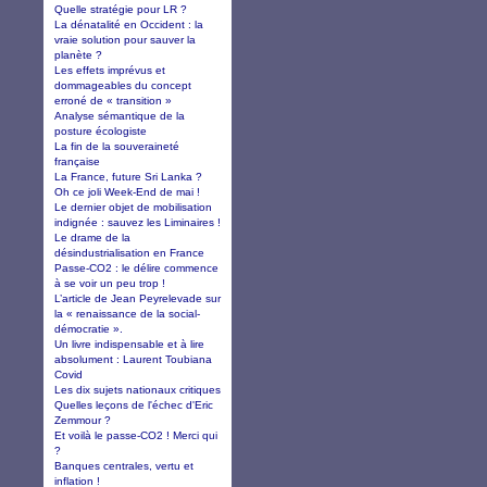
Quelle stratégie pour LR ?
La dénatalité en Occident : la
vraie solution pour sauver la
planète ?
Les effets imprévus et
dommageables du concept
erroné de « transition »
Analyse sémantique de la
posture écologiste
La fin de la souveraineté
française
La France, future Sri Lanka ?
Oh ce joli Week-End de mai !
Le dernier objet de mobilisation
indignée : sauvez les Liminaires !
Le drame de la
désindustrialisation en France
Passe-CO2 : le délire commence
à se voir un peu trop !
L’article de Jean Peyrelevade sur
la « renaissance de la social-
démocratie ».
Un livre indispensable et à lire
absolument : Laurent Toubiana
Covid
Les dix sujets nationaux critiques
Quelles leçons de l'échec d'Eric
Zemmour ?
Et voilà le passe-CO2 ! Merci qui
?
Banques centrales, vertu et
inflation !