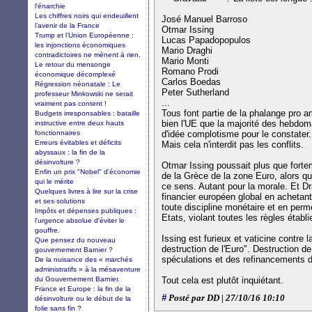
l'énarchie
Les chiffres noirs qui endeuillent
José Manuel Barroso
l’avenir de la France
Otmar Issing
Trump et l’Union Européenne :
Lucas Papadopopulos
les injonctions économiques
Mario Draghi
contradictoires ne mènent à rien.
Mario Monti
Le retour du mensonge
Romano Prodi
économique décomplexé
Carlos Boedas
Régression néonatale : Le
Peter Sutherland
professeur Minkowski ne serait
...
vraiment pas content !
Tous font partie de la phalange pro am
Budgets irresponsables : bataille
bien l'UE que la majorité des hebdoma
instructive entre deux hauts
fonctionnaires
d'idée complotisme pour le constater
Erreurs évitables et déficits
Mais cela n'interdit pas les conflits.
abyssaux : la fin de la
désinvolture ?
Otmar Issing poussait plus que forte
Enfin un prix "Nobel" d'économie
de la Grèce de la zone Euro, alors q
qui le mérite
ce sens. Autant pour la morale. Et D
Quelques livres à lire sur la crise
financier européen global en achetant
et ses solutions
toute discipline monétaire et en perm
Impôts et dépenses publiques :
Etats, violant toutes les règles établi
l'urgence absolue d'éviter le
gouffre.
Issing est furieux et vaticine contre 
Que pensez du nouveau
destruction de l'Euro". Destruction de
gouvernement Barnier ?
spéculations et des refinancements d'
De la nuisance des « marchés
administratifs » à la mésaventure
du Gouvernement Barnier.
Tout cela est plutôt inquiétant.
France et Europe : la fin de la
#
Posté par DD | 27/10/16 10:10
désinvolture ou le début de la
folie sans fin ?