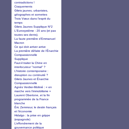
contradictions !
Craquements
Gilets jaunes, urbanistes,
géographes et sornettes
Trois Vœux dans l’esprit du
temps
Gilets Jaunes Supplique N°2
L'Eurosystème : 20 ans (et pas
toutes ses dents).
La faute première d’Emmanuel
Macron
Ce qui doit arriver arrive
La première défaite de l’Énarchie
Compassionnelle
Supplique
Faut-il traiter la Chine en
interlocuteur "normal" ?
L’histoire contemporaine :
disruption ou continuité ?
Gilets Jaunes et Énarchie
Compassionnelle
Agnès Verdier-Molinié : « en
marche vers l’immobilisme »
Laurent Obertone, et la fin
programmée de la France
blanche
Éric Zemmour, le destin français
et l’économie
Hidalgo : la prise en grippe
(espagnole)
L’effondrement de la
gouvernance politique