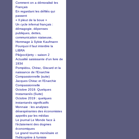
Comment on a démoralisé les
Français
En regardant les défilés qui
passent
« Il pleut de la boue »
Un cycle infernal français :
démagogie, dépenses
publiques, dettes,
communication niaiseuse,
Hommage à Sylvie Kaufmann
Pourquoi il faut interdire la
LIBRA
Pik(pock)etty – saison 2
Actualité saisissante d'un livre de
1934
Pompidou, Chirac, Giscard et la
naissance de l'Enarchie
Compassionnelle (suite)
Jacques Chirac et l'Enarchie
Compassionnelle
Octobre 2019. Quelques
Instantanés (Suite)
Octobre 2019 : quelques
instantanés significatifs
Monnaie : les analyses
désespérantes des économistes
appelés par les médias
Le journal Le Monde face à
l’éclatement des dogmes
économiques
Le grand tournis monétaire et
l'hélicoptère à fumiste