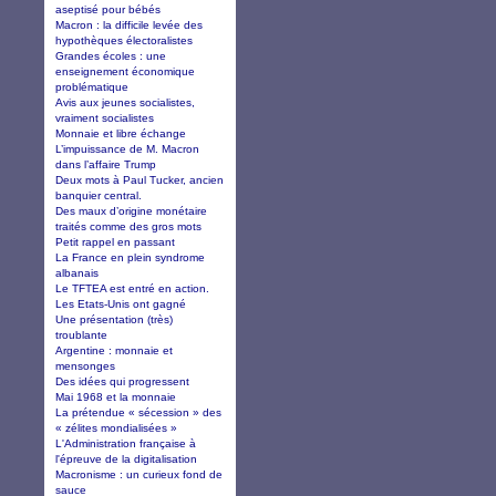
aseptisé pour bébés
Macron : la difficile levée des
hypothèques électoralistes
Grandes écoles : une
enseignement économique
problématique
Avis aux jeunes socialistes,
vraiment socialistes
Monnaie et libre échange
L’impuissance de M. Macron
dans l’affaire Trump
Deux mots à Paul Tucker, ancien
banquier central.
Des maux d’origine monétaire
traités comme des gros mots
Petit rappel en passant
La France en plein syndrome
albanais
Le TFTEA est entré en action.
Les Etats-Unis ont gagné
Une présentation (très)
troublante
Argentine : monnaie et
mensonges
Des idées qui progressent
Mai 1968 et la monnaie
La prétendue « sécession » des
« zélites mondialisées »
L'Administration française à
l'épreuve de la digitalisation
Macronisme : un curieux fond de
sauce