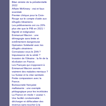
Bilan sinistre de la présidentielle
2022
Affaire McKinsey : vrai et faux
scandale
Premier chèque pour la Croix-
Rouge sur le compte d'aide aux
réfugiés Ukrainiens
Les prélèvements ont cru 20%
plus vite que le PIB en 2021 !
Dignité et indignation
Emmanuel Macron : une
démagogie sans limite et
extrêmement dangereuse
Opération Solidarité avec les
réfugiés ukrainiens
Connaissez vous le ZAN ?
Impuissance de la vérité ?
Invasion de l’Ukraine : la fin de la
récréation en France.
Les Français qui s'opposent à
Emmanuel Macron sont-ils
vraiment des malades mentaux ?
La Suisse et la crise sanitaire.
Petite comparaison avec la
France.
Bureaucratie française
malfaisante : une exemple
pédagogique pour les incrédules
La France en mode « avatar ».
Une facilité condamnable :
décharger et défiscaliser des
revenus sans toucher à la