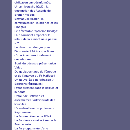
civilisation sur-désinformée.
Un anniversaire bâclé : la
destruction des Accords de
Bretton Woods.
Emmanuel Macron, la
communication, la science et les
Français
Le détestable "système Hidalgo"
LR : comment empêcher le
retour de la « machine à perdre
» ?
Le climat : un danger pour
l’économie ? Moins que l’idée
d’une économie totalement
décarbonée !
Sortir du désastre présentation
Video
De quelques tares de l’époque
et de l’analyse du Pr Maffesoli
Un nouvel âge de déraison ?
Élections régionales :
l’effondrement dans le ridicule et
la honte !
Retour de l’inflation et
assèchement administratif des
liquidités
L'excellent livre du professeur
Peyromaure
La fausse réforme de l’ENA
La fin d'une certaine idée de la
France suite
La fin programmée d'une