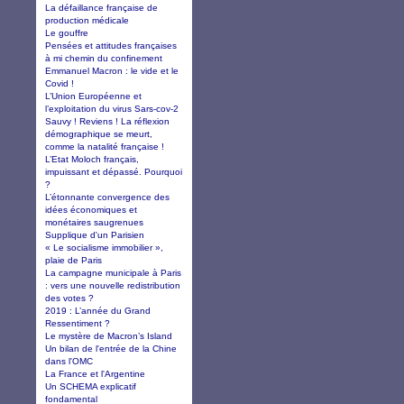
La défaillance française de
production médicale
Le gouffre
Pensées et attitudes françaises
à mi chemin du confinement
Emmanuel Macron : le vide et le
Covid !
L’Union Européenne et
l’exploitation du virus Sars-cov-2
Sauvy ! Reviens ! La réflexion
démographique se meurt,
comme la natalité française !
L’Etat Moloch français,
impuissant et dépassé. Pourquoi
?
L’étonnante convergence des
idées économiques et
monétaires saugrenues
Supplique d'un Parisien
« Le socialisme immobilier »,
plaie de Paris
La campagne municipale à Paris
: vers une nouvelle redistribution
des votes ?
2019 : L’année du Grand
Ressentiment ?
Le mystère de Macron’s Island
Un bilan de l'entrée de la Chine
dans l'OMC
La France et l'Argentine
Un SCHEMA explicatif
fondamental