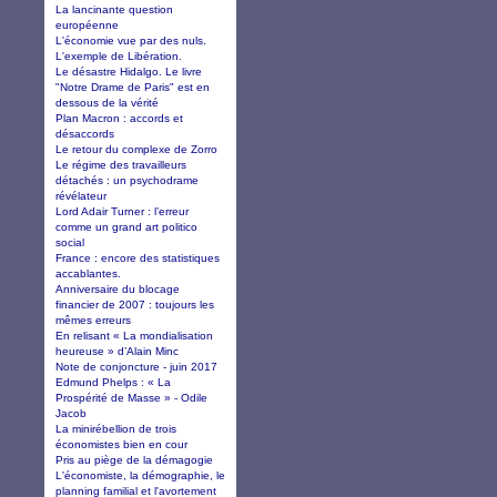
La lancinante question
européenne
L'économie vue par des nuls.
L'exemple de Libération.
Le désastre Hidalgo. Le livre
"Notre Drame de Paris" est en
dessous de la vérité
Plan Macron : accords et
désaccords
Le retour du complexe de Zorro
Le régime des travailleurs
détachés : un psychodrame
révélateur
Lord Adair Turner : l’erreur
comme un grand art politico
social
France : encore des statistiques
accablantes.
Anniversaire du blocage
financier de 2007 : toujours les
mêmes erreurs
En relisant « La mondialisation
heureuse » d’Alain Minc
Note de conjoncture - juin 2017
Edmund Phelps : « La
Prospérité de Masse » - Odile
Jacob
La minirébellion de trois
économistes bien en cour
Pris au piège de la démagogie
L'économiste, la démographie, le
planning familial et l'avortement