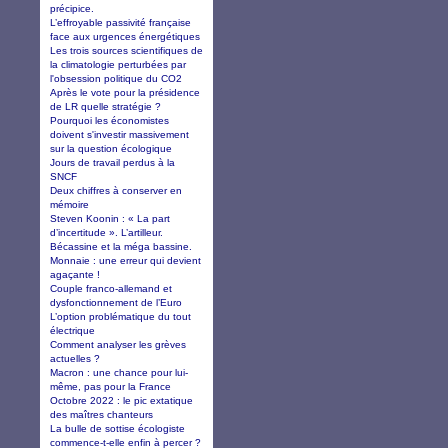
précipice.
L’effroyable passivité française
face aux urgences énergétiques
Les trois sources scientifiques de
la climatologie perturbées par
l'obsession politique du CO2
Après le vote pour la présidence
de LR quelle stratégie ?
Pourquoi les économistes
doivent s'investir massivement
sur la question écologique
Jours de travail perdus à la
SNCF
Deux chiffres à conserver en
mémoire
Steven Koonin : « La part
d’incertitude ». L’artilleur.
Bécassine et la méga bassine.
Monnaie : une erreur qui devient
agaçante !
Couple franco-allemand et
dysfonctionnement de l’Euro
L’option problématique du tout
électrique
Comment analyser les grèves
actuelles ?
Macron : une chance pour lui-
même, pas pour la France
Octobre 2022 : le pic extatique
des maîtres chanteurs
La bulle de sottise écologiste
commence-t-elle enfin à percer ?