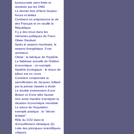
bureaucratie sans limite et
dominée par les ONG
Le dernier livre d’Henri Guaino :
forces et limites
Comment on empoisonne la vie
des Français et on souille la
République
Il y a des trous dans les
mémoires politiques de Franz
Olivier Giesbert
Après le serpent monétaire, le
serpent énergétique. Il est
venimeux
Climat : la fabrique de l'hystérie
La faiblesse actuelle de l'édition
économique : un exemple.
Hystérie écologique : le retour de
bâton est en cours
Comment comprendre la
sanctification de Jacques Julliard
par la presse classée à droite
Le double enterrement d'une
illusion et d'une idée fausse
Une autre manière d'analyser la
situation économique mondiale
Le retour de l'inquisition :
exemple pratique , le "décret
tertiaire".
Rôle du CO2 dans le
réchauffement climatique (2).
Liste des principaux scientifiques
critiques