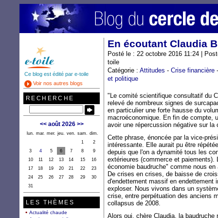
En écoutant Claudia 
Posté le : 22 octobre 2016 11:24 | Pos
toile
Catégorie :
Attitudes
-
Crise financière
Ce blog est édité par e-toile
et politique
Voir nos autres blogs
"Le comité scientifique consultatif du
RECHERCHE
relevé de nombreux signes de surcapac
en particulier une forte hausse du volu
macroéconomique. En fin de compte, un
<<
août 2026
>>
avoir une répercussion négative sur la
lun.
mar.
mer.
jeu.
ven.
sam.
dim.
Cette phrase, énoncée par la vice-prési
1
2
intéressante. Elle aurait pu être répété
3
4
5
6
7
8
9
depuis que l'on a dynamité tous les c
extérieures (commerce et paiements).
10
11
12
13
14
15
16
économie baudruche" comme nous en avo
17
18
19
20
21
22
23
De crises en crises, de baisse de croi
24
25
26
27
28
29
30
d'endettement massif en endettement in
31
exploser. Nous vivons dans un système 
crise, entre perpétuation des anciens 
LES THÈMES
collapsus de 2008.
Actualité chaude
Alors oui, chère Claudia, la baudruche