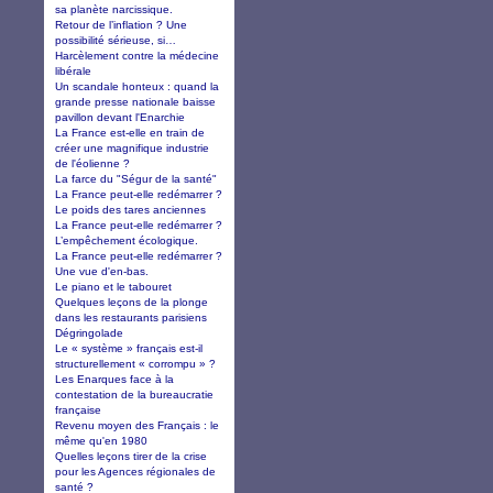
sa planète narcissique.
Retour de l’inflation ? Une
possibilité sérieuse, si…
Harcèlement contre la médecine
libérale
Un scandale honteux : quand la
grande presse nationale baisse
pavillon devant l'Enarchie
La France est-elle en train de
créer une magnifique industrie
de l'éolienne ?
La farce du "Ségur de la santé"
La France peut-elle redémarrer ?
Le poids des tares anciennes
La France peut-elle redémarrer ?
L’empêchement écologique.
La France peut-elle redémarrer ?
Une vue d'en-bas.
Le piano et le tabouret
Quelques leçons de la plonge
dans les restaurants parisiens
Dégringolade
Le « système » français est-il
structurellement « corrompu » ?
Les Enarques face à la
contestation de la bureaucratie
française
Revenu moyen des Français : le
même qu'en 1980
Quelles leçons tirer de la crise
pour les Agences régionales de
santé ?