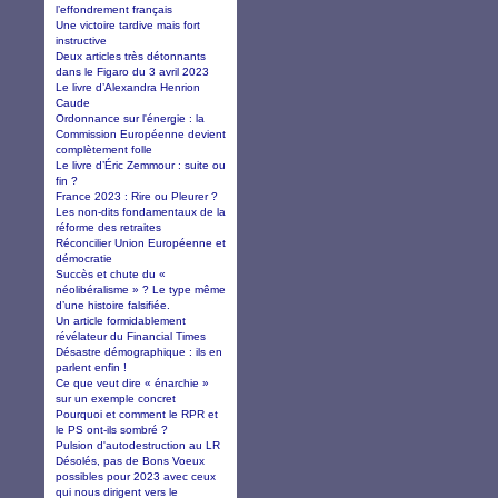
l’effondrement français
Une victoire tardive mais fort
instructive
Deux articles très détonnants
dans le Figaro du 3 avril 2023
Le livre d’Alexandra Henrion
Caude
Ordonnance sur l'énergie : la
Commission Européenne devient
complètement folle
Le livre d’Éric Zemmour : suite ou
fin ?
France 2023 : Rire ou Pleurer ?
Les non-dits fondamentaux de la
réforme des retraites
Réconcilier Union Européenne et
démocratie
Succès et chute du «
néolibéralisme » ? Le type même
d’une histoire falsifiée.
Un article formidablement
révélateur du Financial Times
Désastre démographique : ils en
parlent enfin !
Ce que veut dire « énarchie »
sur un exemple concret
Pourquoi et comment le RPR et
le PS ont-ils sombré ?
Pulsion d'autodestruction au LR
Désolés, pas de Bons Voeux
possibles pour 2023 avec ceux
qui nous dirigent vers le