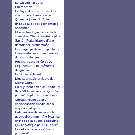
Le cauchemar du Dr
Choronchon
Écologie délirante : entre boy
scoutisme et bureaucratie
Quand le journal le Point
divague avec des économistes
socialistes
Et voici l’écologie pénitentielle
coercitive. Elle ne s’arrêtera plus
Santé : Petite histoire d’une
décadence programmée
L'écologie politique empêche de
lutter contre les conséquences
du réchauffement
Régime d’assemblée et Ve
République - Il faut réformer
d'urgence
La Nupes et Israël -
L'indispensable antidote de
Michel Onfray
Un sujet fondamental : pourquoi
87 à 90% des juifs français n'ont
pas été dépôrtés et ont survécu.
Christian Gerondeau :
l'indispensable trilogie sur la
religion écologique
Enfin un livre de vérité sur la
guerre d'espagne - Pio Moa- les
mythes de la guerre d'espagne
Quelle statégie pour LR ? suite
Les effets pervers de l’impôt
progressif