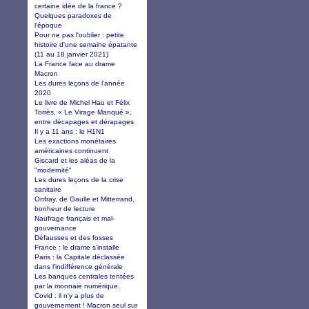
certaine idée de la france ?
Quelques paradoxes de
l'époque
Pour ne pas l'oublier : petite
histoire d'une semaine épatante
(11 au 18 janvier 2021)
La France face au drame
Macron
Les dures leçons de l’année
2020
Le livre de Michel Hau et Félix
Torrès, « Le Virage Manqué »,
entre décapages et dérapages
Il y a 11 ans : le H1N1
Les exactions monétaires
américaines continuent
Giscard et les aléas de la
"modernité"
Les dures leçons de la crise
sanitaire
Onfray, de Gaulle et Mitterrand,
bonheur de lecture
Naufrage français et mal-
gouvernance
Défausses et des fosses
France : le drame s'installe
Paris : la Capitale déclassée
dans l'indifférence générale
Les banques centrales tentées
par la monnaie numérique.
Covid : il n'y a plus de
gouvernement ! Macron seul sur