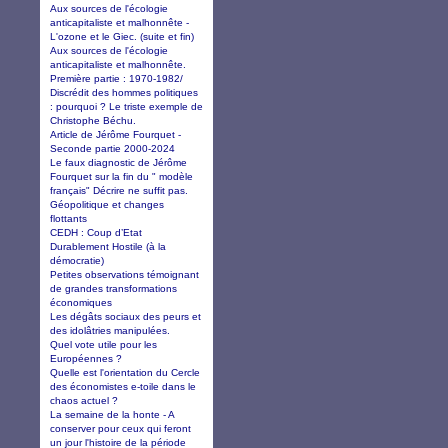
Aux sources de l'écologie
anticapitaliste et malhonnête -
L'ozone et le Giec. (suite et fin)
Aux sources de l'écologie
anticapitaliste et malhonnête.
Première partie : 1970-1982/
Discrédit des hommes politiques
: pourquoi ? Le triste exemple de
Christophe Béchu.
Article de Jérôme Fourquet -
Seconde partie 2000-2024
Le faux diagnostic de Jérôme
Fourquet sur la fin du " modèle
français" Décrire ne suffit pas.
Géopolitique et changes
flottants
CEDH : Coup d’Etat
Durablement Hostile (à la
démocratie)
Petites observations témoignant
de grandes transformations
économiques
Les dégâts sociaux des peurs et
des idolâtries manipulées.
Quel vote utile pour les
Européennes ?
Quelle est l'orientation du Cercle
des économistes e-toile dans le
chaos actuel ?
La semaine de la honte - A
conserver pour ceux qui feront
un jour l'histoire de la période