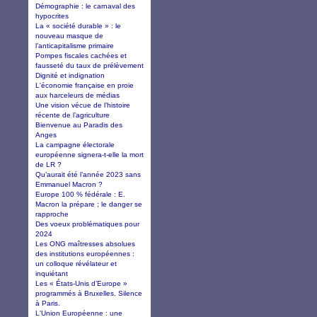
Démographie : le carnaval des
hypocrites
La « société durable » : le
nouveau masque de
l’anticapitalisme primaire
Pompes fiscales cachées et
fausseté du taux de prélèvement
Dignité et indignation
L'économie française en proie
aux harceleurs de médias
Une vision vécue de l’histoire
récente de l’agriculture
Bienvenue au Paradis des
Anges
La campagne électorale
européenne signera-t-elle la mort
de LR ?
Qu’aurait été l’année 2023 sans
Emmanuel Macron ?
Europe 100 % fédérale : E.
Macron la prépare ; le danger se
rapproche
Des voeux problématiques pour
2024
Les ONG maîtresses absolues
des institutions européennes :
un colloque révélateur et
inquiétant
Les « États-Unis d’Europe »
programmés à Bruxelles. Silence
à Paris.
L'Union Européenne : une