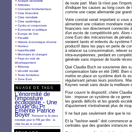
Analyse sectorielle
de toute part. Mais là n'est pas l'impor
Attitudes
d'indiquer les causes au long cours de 
Concepts fondamentaux
comme une carpe allemande par grand 
Crise financière
Crise mondiale
Votre constat serait important si vous 
Crise systémique
alimentent une création monétaire mals
Cycles et conjoncture
financiers non directement connectés à
Economie et politique
d'un excès de compétitivité prix. Alors v
Europe de l'est
zone Euro des mécanismes de pénalisa
Fiscalité
seraient taxés et enlevés du système fi
Histoire économique récente
productif dans les pays en perte de comp
Humeur
à relancer sa consommation, relever se
hyperfiscalité
Monnaies et changes
intra-européennes, perdant en compétitiv
Pays en voie de
générale sans imposer de lourde récess
développement
Que Claudia Buch se souvienne des s
Réforme
sécurité sociale
compensation faite en été 1940. Bien sû
Texte fondateur
mettre en place un système dont ils espè
Zone Euro
régularisant jamais leurs positions. M
Keynes serait sans doute la meilleure s
NUAGE DE TAGS
Pour couvrir le dispositif, chère Claudi
L’énormité de
loin : imposer un système de ce genre 
l’imposture
écologiste - Une
les grands déficits et les grands excéd
étude du Pr
d'ajustement n'entraînerait plus de ris
Emérite Patrice
Il ne faut pas seulement dire que le roi 
Boyer
Retrouver la 3e place
mondiale pour le PIB par tête : la
Et la "fashion week" doit commencer a
cible fiscale et sociale
centrales que des grandes instances é