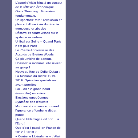
L’appel d’Alain Minc à un sursaut
de la réflexion économique
Greta Thunberg : l'interview
fondamentale.
Un spectacle rare : l’explosion en
plein vol d’une idée dominante
trompeuse et abusive
Désarroi et controverses sur le
système monétaire
Unibail sur Seine – Quand Paris
n’est plus Paris
Le 75ème Anniversaire des
Accords de Bretton Woods
Ça pleurniche de partout.
Chassez la monnaie, elle revient
au galop !
Nouveau livre de Didier Dufau :
La Monnaie du Diable 1919-
2019. Opération spéciale en
avant-première
Loi Elan : le grand bond
(immobilier) en arrière
Elections européennes -
Synthèse des résultats
Monnaie et commerce : quand
l’ignorance effondre le débat
public !
Quand l’Allemagne dit non… à
l’Euro !
Que s'est-il passé en France de
2012 à 2019 ?
« Contre le Libéralisme » d’Alain