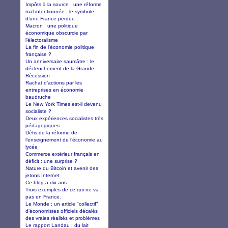
Impôts à la source : une réforme
mal intentionnée ; le symbole
d’une France perdue ;
Macron : une politique
économique obscurcie par
l’électoralisme
La fin de l'économie politique
française ?
Un anniversaire saumâtre : le
déclenchement de la Grande
Récession
Rachat d’actions par les
entreprises en économie
baudruche
Le New York Times est-il devenu
socialiste ?
Deux expériences socialistes très
pédagogiques
Défis de la réforme de
l’enseignement de l’économie au
lycée
Commerce extérieur français en
déficit : une surprise ?
Nature du Bitcoin et avenir des
jetons Internet
Ce blog a dix ans
Trois exemples de ce qui ne va
pas en France.
Le Monde : un article "collectif"
d'économistes officiels décalés
des vraies réalités et problèmes
Le rapport Landau : du lait