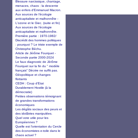
Blessure narcissique, chantage,
menaces, chaos : la descente
aux enfers d'Emmanuel Macron.
Aux sources de l'écologie
anticapitaliste et malhonnête -
L'ozone et le Giec. (suite et fin)
Aux sources de l'écologie
anticapitaliste et malhonnête.
Première partie : 1970-1982/
Discrédit des hommes politiques
: pourquoi ? Le triste exemple de
Christophe Béchu.
Article de Jérôme Fourquet -
Seconde partie 2000-2024
Le faux diagnostic de Jérôme
Fourquet sur la fin du " modèle
français" Décrire ne suffit pas.
Géopolitique et changes
flottants
CEDH : Coup d’Etat
Durablement Hostile (à la
démocratie)
Petites observations témoignant
de grandes transformations
économiques
Les dégâts sociaux des peurs et
des idolâtries manipulées.
Quel vote utile pour les
Européennes ?
Quelle est l'orientation du Cercle
des économistes e-toile dans le
chaos actuel ?