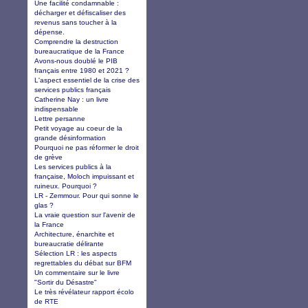
Une facilité condamnable :
décharger et défiscaliser des
revenus sans toucher à la
dépense.
Comprendre la destruction
bureaucratique de la France
Avons-nous doublé le PIB
français entre 1980 et 2021 ?
L'aspect essentiel de la crise des
services publics français
Catherine Nay : un livre
indispensable
Lettre persanne
Petit voyage au coeur de la
grande désinformation
Pourquoi ne pas réformer le droit
de grève
Les services publics à la
française, Moloch impuissant et
ruineux. Pourquoi ?
LR - Zemmour. Pour qui sonne le
glas ?
La vraie question sur l'avenir de
la France
Architecture, énarchite et
bureaucratie délirante
Sélection LR : les aspects
regrettables du débat sur BFM
Un commentaire sur le livre
"Sortir du Désastre"
Le très révélateur rapport écolo
de RTE