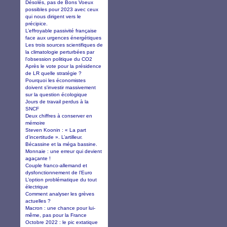
Désolés, pas de Bons Voeux
possibles pour 2023 avec ceux
qui nous dirigent vers le
précipice.
L’effroyable passivité française
face aux urgences énergétiques
Les trois sources scientifiques de
la climatologie perturbées par
l'obsession politique du CO2
Après le vote pour la présidence
de LR quelle stratégie ?
Pourquoi les économistes
doivent s'investir massivement
sur la question écologique
Jours de travail perdus à la
SNCF
Deux chiffres à conserver en
mémoire
Steven Koonin : « La part
d’incertitude ». L’artilleur.
Bécassine et la méga bassine.
Monnaie : une erreur qui devient
agaçante !
Couple franco-allemand et
dysfonctionnement de l’Euro
L’option problématique du tout
électrique
Comment analyser les grèves
actuelles ?
Macron : une chance pour lui-
même, pas pour la France
Octobre 2022 : le pic extatique