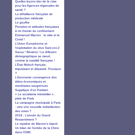
Quelles leçons tirer de la crise
pour les Agences régionales de
santé ?
La défaillance française de
production médicale
Le gouffre
Pensées et attitudes françaises
à mi chemin du confinement
Emmanuel Macron : le vide et le
Covid !
L’Union Européenne et
l’exploitation du virus Sars-cov-2
Sauvy ! Reviens ! La réflexion
démographique se meurt,
comme la natalité française !
L’Etat Moloch français,
impuissant et dépassé. Pourquoi
?
L’étonnante convergence des
idées économiques et
monétaires saugrenues
Supplique d'un Parisien
« Le socialisme immobilier »,
plaie de Paris
La campagne municipale à Paris
: vers une nouvelle redistribution
des votes ?
2019 : L’année du Grand
Ressentiment ?
Le mystère de Macron’s Island
Un bilan de l'entrée de la Chine
dans l'OMC