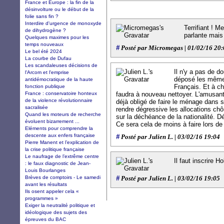
France et Europe : la fin de la
désinvolture ou le début de la
folie sans fin ?
Interdire d'urgence de monoxyde
Terrifiant ! M
de dihydrogène ?
parlante mais
Quelques maximes pour les
temps nouveaux
#
Posté par Micromegas | 01/02/16 20
Le bel été 2024
La courbe de Dufau
Les scandaleuses décisions de
Il n'y a pas de d
l'Arcom et l'emprise
déposé les mêmes
antidémocratique de la haute
Français. Et à cha
fonction publique
France : conservatoire honteux
faudra à nouveau nettoyer. L'amusant
de la violence révolutionnaire
déjà obligé de faire le ménage dans s
sacralisée
rendre dégressive les allocations ch
Quand les moteurs de recherche
sur la déchéance de la nationalité. D
évoluent bizarrement ...
Ce sera cela de moins à faire lors de 
Eléments pour comprendre la
descente aux enfers française
#
Posté par Julien L. | 03/02/16 19:04
Pierre Manent et l’explication de
la crise politique française
Le naufrage de l’extrême centre
Il faut inscrire H
: le faux diagnostic de Jean-
Louis Bourlanges
Brèves de comptoirs - Le samedi
#
Posté par Julien L. | 03/02/16 19:05
avant les résultats
Ils osent appeler cela «
programmes »
Exiger la neutralité politique et
idéologique des sujets des
épreuves du BAC