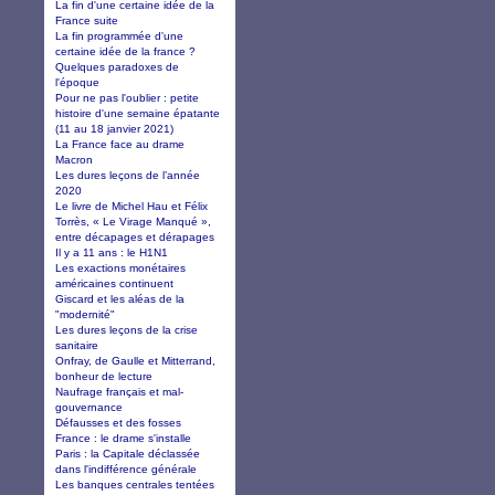
La fin d'une certaine idée de la
France suite
La fin programmée d'une
certaine idée de la france ?
Quelques paradoxes de
l'époque
Pour ne pas l'oublier : petite
histoire d'une semaine épatante
(11 au 18 janvier 2021)
La France face au drame
Macron
Les dures leçons de l’année
2020
Le livre de Michel Hau et Félix
Torrès, « Le Virage Manqué »,
entre décapages et dérapages
Il y a 11 ans : le H1N1
Les exactions monétaires
américaines continuent
Giscard et les aléas de la
"modernité"
Les dures leçons de la crise
sanitaire
Onfray, de Gaulle et Mitterrand,
bonheur de lecture
Naufrage français et mal-
gouvernance
Défausses et des fosses
France : le drame s'installe
Paris : la Capitale déclassée
dans l'indifférence générale
Les banques centrales tentées