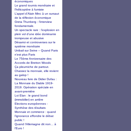
économiques
Le grand tournis monétaire et
l'hélicoptère à fumiste
L’appel d’Alain Minc à un sursaut
de la réflexion économique
Greta Thunberg : l'interview
fondamentale.
Un spectacle rare : l’explosion en
plein vol d’une idée dominante
trompeuse et abusive
Désarroi et controverses sur le
système monétaire
Unibail sur Seine – Quand Paris
n’est plus Paris
Le 75ème Anniversaire des
Accords de Bretton Woods
Ça pleurniche de partout.
Chassez la monnaie, elle revient
au galop !
Nouveau livre de Didier Dufau :
La Monnaie du Diable 1919-
2019. Opération spéciale en
avant-première
Loi Elan : le grand bond
(immobilier) en arrière
Elections européennes -
Synthèse des résultats
Monnaie et commerce : quand
l’ignorance effondre le débat
public !
Quand l’Allemagne dit non… à
l’Euro !