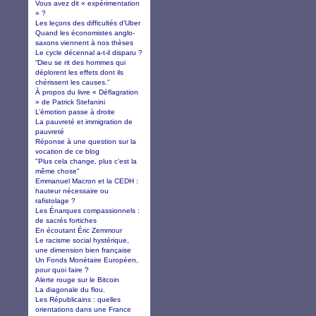
Vous avez dit « expérimentation
» ?
Les leçons des difficultés d’Uber
Quand les économistes anglo-
saxons viennent à nos thèses
Le cycle décennal a-t-il disparu ?
“Dieu se rit des hommes qui
déplorent les effets dont ils
chérissent les causes.”
À propos du livre « Déflagration
» de Patrick Stefanini
L’émotion passe à droite
La pauvreté et immigration de
pauvreté
Réponse à une question sur la
vocation de ce blog
"Plus cela change, plus c'est la
même chose"
Emmanuel Macron et la CEDH :
hauteur nécessaire ou
rafistolage ?
Les Énarques compassionnels :
de sacrés fortiches
En écoutant Éric Zemmour
Le racisme social hystérique,
une dimension bien française
Un Fonds Monétaire Européen,
pour quoi faire ?
Alerte rouge sur le Bitcoin
La diagonale du flou.
Les Républicains : quelles
orientations dans une France