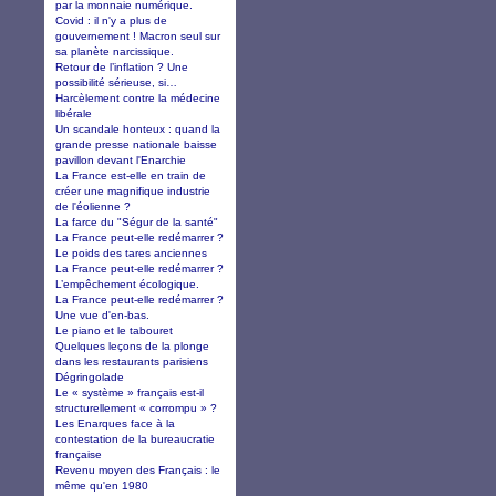
par la monnaie numérique.
Covid : il n'y a plus de
gouvernement ! Macron seul sur
sa planète narcissique.
Retour de l’inflation ? Une
possibilité sérieuse, si…
Harcèlement contre la médecine
libérale
Un scandale honteux : quand la
grande presse nationale baisse
pavillon devant l'Enarchie
La France est-elle en train de
créer une magnifique industrie
de l'éolienne ?
La farce du "Ségur de la santé"
La France peut-elle redémarrer ?
Le poids des tares anciennes
La France peut-elle redémarrer ?
L’empêchement écologique.
La France peut-elle redémarrer ?
Une vue d'en-bas.
Le piano et le tabouret
Quelques leçons de la plonge
dans les restaurants parisiens
Dégringolade
Le « système » français est-il
structurellement « corrompu » ?
Les Enarques face à la
contestation de la bureaucratie
française
Revenu moyen des Français : le
même qu'en 1980