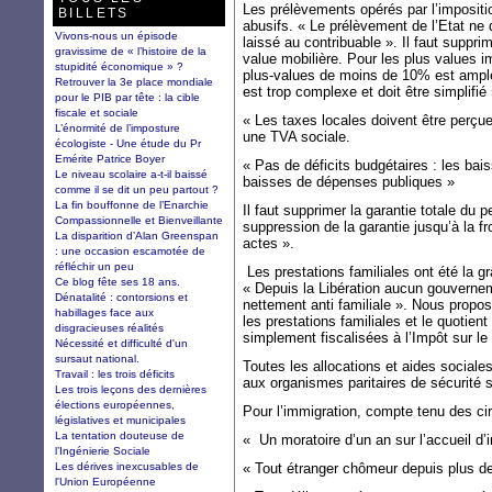
Les prélèvements opérés par l’imposit
BILLETS
abusifs. « Le prélèvement de l’Etat ne
Vivons-nous un épisode
laissé au contribuable ». Il faut supprim
gravissime de « l’histoire de la
value mobilière. Pour les plus values 
stupidité économique » ?
plus-values de moins de 10% est ample
Retrouver la 3e place mondiale
est trop complexe et doit être simplifié
pour le PIB par tête : la cible
fiscale et sociale
« Les taxes locales doivent être perçues
L’énormité de l’imposture
une TVA sociale.
écologiste - Une étude du Pr
Emérite Patrice Boyer
« Pas de déficits budgétaires : les bai
Le niveau scolaire a-t-il baissé
baisses de dépenses publiques »
comme il se dit un peu partout ?
La fin bouffonne de l’Enarchie
Il faut supprimer la garantie totale du 
Compassionnelle et Bienveillante
suppression de la garantie jusqu’à la fr
La disparition d’Alan Greenspan
actes ».
: une occasion escamotée de
réfléchir un peu
Les prestations familiales ont été la gr
Ce blog fête ses 18 ans.
« Depuis la Libération aucun gouverneme
Dénatalité : contorsions et
nettement anti familiale ». Nous propo
habillages face aux
les prestations familiales et le quotient
disgracieuses réalités
simplement fiscalisées à l’Impôt sur l
Nécessité et difficulté d'un
sursaut national.
Toutes les allocations et aides social
Travail : les trois déficits
aux organismes paritaires de sécurité s
Les trois leçons des dernières
élections européennes,
Pour l’immigration, compte tenu des ci
législatives et municipales
La tentation douteuse de
« Un moratoire d’un an sur l’accueil d
l’Ingénierie Sociale
Les dérives inexcusables de
« Tout étranger chômeur depuis plus de
l'Union Européenne