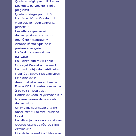
Quelle statégie pour LR ? suite
Les effets pervers de l’impôt
progressif
Quelle stratégie pour LR ?
La dénatalité en Occident : la
vraie solution pour sauver la
planète ?
Les effets imprévus et
dommageables du concept
erroné de « transition »
Analyse sémantique de la
posture écologiste
La fin de la souveraineté
française
La France, future Sri Lanka ?
Oh ce joli Week-End de mai !
Le dernier objet de mobilisation
indignée : sauvez les Liminaires !
Le drame de la
désindustrialisation en France
Passe-CO2 : le délire commence
à se voir un peu trop !
L’article de Jean Peyrelevade sur
la « renaissance de la social-
démocratie ».
Un livre indispensable et à lire
absolument : Laurent Toubiana
Covid
Les dix sujets nationaux critiques
Quelles leçons de l'échec d'Eric
Zemmour ?
Et voilà le passe-CO2 ! Merci qui