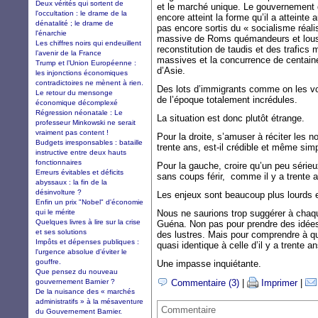
Deux vérités qui sortent de
et le marché unique. Le gouvernement
l'occultation : le drame de la
encore atteint la forme qu’il a atteinte 
dénatalité ; le drame de
pas encore sortis du « socialisme réalis
l'énarchie
massive de Roms quémandeurs et lousti
Les chiffres noirs qui endeuillent
reconstitution de taudis et des trafics
l’avenir de la France
massives et la concurrence de centaine
Trump et l’Union Européenne :
d’Asie.
les injonctions économiques
contradictoires ne mènent à rien.
Des lots d’immigrants comme on les voi
Le retour du mensonge
de l’époque totalement incrédules.
économique décomplexé
Régression néonatale : Le
La situation est donc plutôt étrange.
professeur Minkowski ne serait
vraiment pas content !
Pour la droite, s’amuser à réciter les 
Budgets irresponsables : bataille
trente ans, est-il crédible et même sim
instructive entre deux hauts
fonctionnaires
Pour la gauche, croire qu’un peu sérieu
Erreurs évitables et déficits
sans coups férir, comme il y a trente a
abyssaux : la fin de la
désinvolture ?
Les enjeux sont beaucoup plus lourds et
Enfin un prix "Nobel" d'économie
qui le mérite
Nous ne saurions trop suggérer à chaque
Quelques livres à lire sur la crise
Guéna. Non pas pour prendre des idées.
et ses solutions
des lustres. Mais pour comprendre à que
Impôts et dépenses publiques :
quasi identique à celle d’il y a trente
l'urgence absolue d'éviter le
gouffre.
Une impasse inquiétante.
Que pensez du nouveau
gouvernement Barnier ?
Commentaire (3)
|
Imprimer
|
De la nuisance des « marchés
administratifs » à la mésaventure
Commentaire
du Gouvernement Barnier.