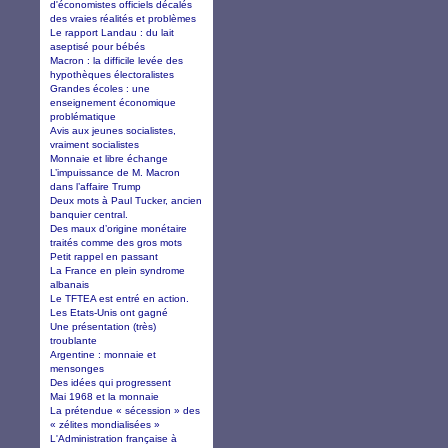
d'économistes officiels décalés
des vraies réalités et problèmes
Le rapport Landau : du lait
aseptisé pour bébés
Macron : la difficile levée des
hypothèques électoralistes
Grandes écoles : une
enseignement économique
problématique
Avis aux jeunes socialistes,
vraiment socialistes
Monnaie et libre échange
L’impuissance de M. Macron
dans l’affaire Trump
Deux mots à Paul Tucker, ancien
banquier central.
Des maux d’origine monétaire
traités comme des gros mots
Petit rappel en passant
La France en plein syndrome
albanais
Le TFTEA est entré en action.
Les Etats-Unis ont gagné
Une présentation (très)
troublante
Argentine : monnaie et
mensonges
Des idées qui progressent
Mai 1968 et la monnaie
La prétendue « sécession » des
« zélites mondialisées »
L'Administration française à