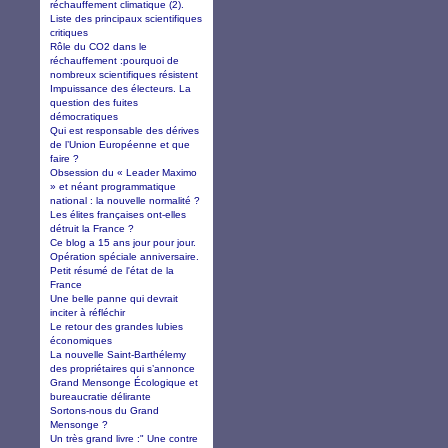
réchauffement climatique (2).
Liste des principaux scientifiques
critiques
Rôle du CO2 dans le
réchauffement :pourquoi de
nombreux scientifiques résistent
Impuissance des électeurs. La
question des fuites
démocratiques
Qui est responsable des dérives
de l’Union Européenne et que
faire ?
Obsession du « Leader Maximo
» et néant programmatique
national : la nouvelle normalité ?
Les élites françaises ont-elles
détruit la France ?
Ce blog a 15 ans jour pour jour.
Opération spéciale anniversaire.
Petit résumé de l'état de la
France
Une belle panne qui devrait
inciter à réfléchir
Le retour des grandes lubies
économiques
La nouvelle Saint-Barthélemy
des propriétaires qui s’annonce
Grand Mensonge Écologique et
bureaucratie délirante
Sortons-nous du Grand
Mensonge ?
Un très grand livre :" Une contre