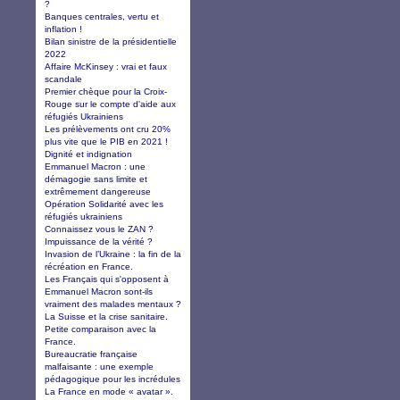
?
Banques centrales, vertu et
inflation !
Bilan sinistre de la présidentielle
2022
Affaire McKinsey : vrai et faux
scandale
Premier chèque pour la Croix-
Rouge sur le compte d'aide aux
réfugiés Ukrainiens
Les prélèvements ont cru 20%
plus vite que le PIB en 2021 !
Dignité et indignation
Emmanuel Macron : une
démagogie sans limite et
extrêmement dangereuse
Opération Solidarité avec les
réfugiés ukrainiens
Connaissez vous le ZAN ?
Impuissance de la vérité ?
Invasion de l’Ukraine : la fin de la
récréation en France.
Les Français qui s'opposent à
Emmanuel Macron sont-ils
vraiment des malades mentaux ?
La Suisse et la crise sanitaire.
Petite comparaison avec la
France.
Bureaucratie française
malfaisante : une exemple
pédagogique pour les incrédules
La France en mode « avatar ».