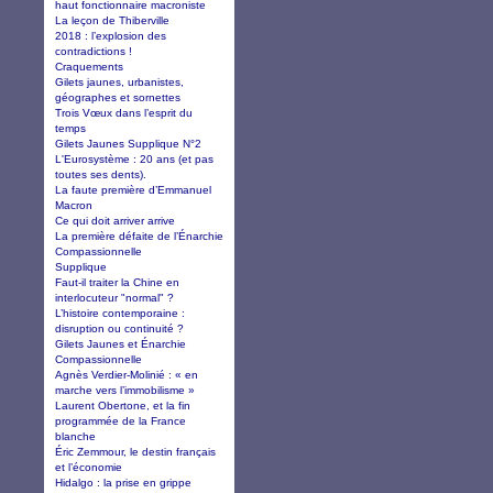
haut fonctionnaire macroniste
La leçon de Thiberville
2018 : l’explosion des
contradictions !
Craquements
Gilets jaunes, urbanistes,
géographes et sornettes
Trois Vœux dans l’esprit du
temps
Gilets Jaunes Supplique N°2
L'Eurosystème : 20 ans (et pas
toutes ses dents).
La faute première d’Emmanuel
Macron
Ce qui doit arriver arrive
La première défaite de l’Énarchie
Compassionnelle
Supplique
Faut-il traiter la Chine en
interlocuteur "normal" ?
L’histoire contemporaine :
disruption ou continuité ?
Gilets Jaunes et Énarchie
Compassionnelle
Agnès Verdier-Molinié : « en
marche vers l’immobilisme »
Laurent Obertone, et la fin
programmée de la France
blanche
Éric Zemmour, le destin français
et l’économie
Hidalgo : la prise en grippe