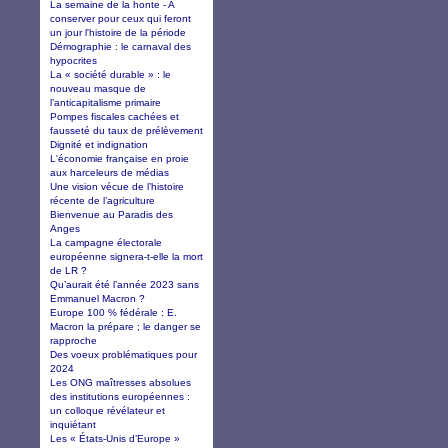
La semaine de la honte - A
conserver pour ceux qui feront
un jour l'histoire de la période
Démographie : le carnaval des
hypocrites
La « société durable » : le
nouveau masque de
l’anticapitalisme primaire
Pompes fiscales cachées et
fausseté du taux de prélèvement
Dignité et indignation
L'économie française en proie
aux harceleurs de médias
Une vision vécue de l’histoire
récente de l’agriculture
Bienvenue au Paradis des
Anges
La campagne électorale
européenne signera-t-elle la mort
de LR ?
Qu’aurait été l’année 2023 sans
Emmanuel Macron ?
Europe 100 % fédérale : E.
Macron la prépare ; le danger se
rapproche
Des voeux problématiques pour
2024
Les ONG maîtresses absolues
des institutions européennes :
un colloque révélateur et
inquiétant
Les « États-Unis d’Europe »