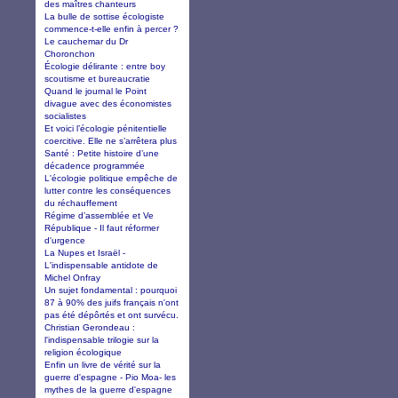
des maîtres chanteurs
La bulle de sottise écologiste
commence-t-elle enfin à percer ?
Le cauchemar du Dr
Choronchon
Écologie délirante : entre boy
scoutisme et bureaucratie
Quand le journal le Point
divague avec des économistes
socialistes
Et voici l’écologie pénitentielle
coercitive. Elle ne s’arrêtera plus
Santé : Petite histoire d’une
décadence programmée
L'écologie politique empêche de
lutter contre les conséquences
du réchauffement
Régime d’assemblée et Ve
République - Il faut réformer
d'urgence
La Nupes et Israël -
L'indispensable antidote de
Michel Onfray
Un sujet fondamental : pourquoi
87 à 90% des juifs français n'ont
pas été dépôrtés et ont survécu.
Christian Gerondeau :
l'indispensable trilogie sur la
religion écologique
Enfin un livre de vérité sur la
guerre d'espagne - Pio Moa- les
mythes de la guerre d'espagne