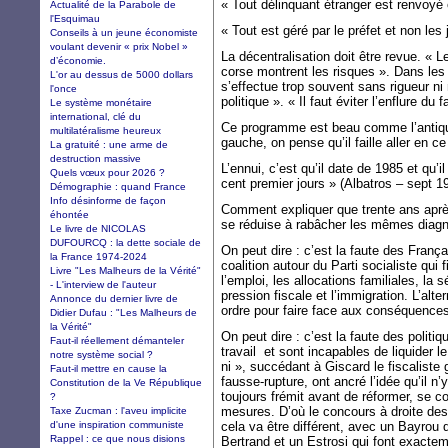
« Tout délinquant étranger est renvoyé 
Actualité de la Parabole de
l'Esquimau
« Tout est géré par le préfet et non les 
Conseils à un jeune économiste
voulant devenir « prix Nobel »
La décentralisation doit être revue. « 
d’économie.
corse montrent les risques ». Dans les
L'or au dessus de 5000 dollars
s’effectue trop souvent sans rigueur n
l'once
politique ». « Il faut éviter l’enflure du f
Le système monétaire
international, clé du
Ce programme est beau comme l’antiqu
multilatéralisme heureux
gauche, on pense qu’il faille aller en c
La gratuité : une arme de
destruction massive
L’ennui, c’est qu’il date de 1985 et qu’i
Quels vœux pour 2026 ?
cent premier jours » (Albatros – sept 1
Démographie : quand France
Info désinforme de façon
Comment expliquer que trente ans après 
éhontée
se réduise à rabâcher les mêmes diagn
Le livre de NICOLAS
DUFOURCQ : la dette sociale de
On peut dire : c’est la faute des Franç
la France 1974-2024
coalition autour du Parti socialiste qui f
Livre "Les Malheurs de la Vérité"
l’emploi, les allocations familiales, la
- L'interview de l'auteur
pression fiscale et l’immigration. L’alte
Annonce du dernier livre de
ordre pour faire face aux conséquence
Didier Dufau : "Les Malheurs de
la Vérité"
On peut dire : c’est la faute des politiq
Faut-il réellement démanteler
travail et sont incapables de liquider l
notre système social ?
ni », succédant à Giscard le fiscaliste
Faut-il mettre en cause la
fausse-rupture, ont ancré l’idée qu’il n’y
Constitution de la Ve République
toujours frémit avant de réformer, se 
?
mesures. D’où le concours à droite des
Taxe Zucman : l'aveu implicite
d'une inspiration communiste
cela va être différent, avec un Bayrou q
Rappel : ce que nous disions
Bertrand et un Estrosi qui font exacteme