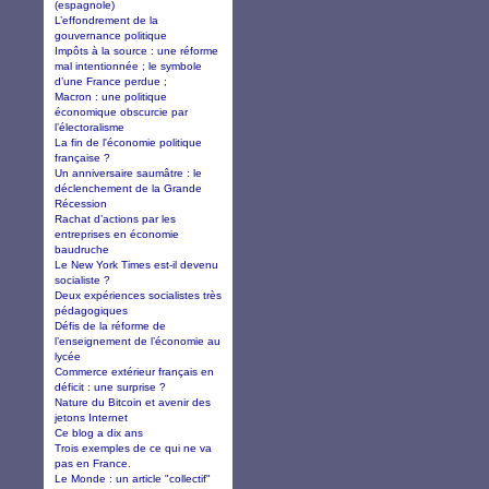
(espagnole)
L’effondrement de la
gouvernance politique
Impôts à la source : une réforme
mal intentionnée ; le symbole
d’une France perdue ;
Macron : une politique
économique obscurcie par
l’électoralisme
La fin de l'économie politique
française ?
Un anniversaire saumâtre : le
déclenchement de la Grande
Récession
Rachat d’actions par les
entreprises en économie
baudruche
Le New York Times est-il devenu
socialiste ?
Deux expériences socialistes très
pédagogiques
Défis de la réforme de
l’enseignement de l’économie au
lycée
Commerce extérieur français en
déficit : une surprise ?
Nature du Bitcoin et avenir des
jetons Internet
Ce blog a dix ans
Trois exemples de ce qui ne va
pas en France.
Le Monde : un article "collectif"