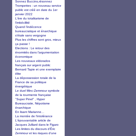
Sonnez Buccins,résonnez
Trompettes : un nouveau service
public est créé en date du 1er
janvier 2022
L'ère du totalitarisme de
l'imbécillité
Quand l’indécence
bureaucratique et énarchique
s’étale sans vergogne
Plus les chiffres sont gros, mieux
ça passe !
Elections : Le retour des
énormités dans l’argumentation
économique
Les nouveaux eldorados
français sur argent public
Bernard Tapie et une exemplaire
élite
La dépossession totale de la
France de sa politique
énergétique
Le duel Minc-Zemmour symbole
de la tourmente française
"Super Pinel" , Hyper
Bureaucratie, Népotisme
énarchique
En lisant Marianne…
La montée de l'intolérance
L'épouvantable article de
Jacques Julliard dans le Figaro
Les limites du discours d’Éric
Zemmour et les risques d’une