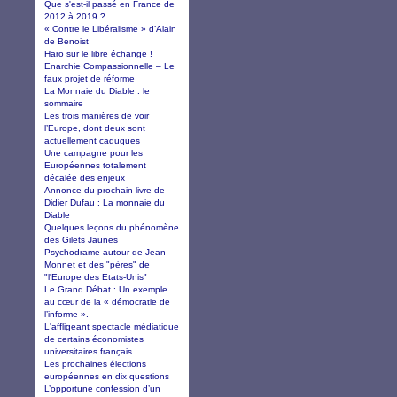
Que s'est-il passé en France de
2012 à 2019 ?
« Contre le Libéralisme » d’Alain
de Benoist
Haro sur le libre échange !
Enarchie Compassionnelle – Le
faux projet de réforme
La Monnaie du Diable : le
sommaire
Les trois manières de voir
l’Europe, dont deux sont
actuellement caduques
Une campagne pour les
Européennes totalement
décalée des enjeux
Annonce du prochain livre de
Didier Dufau : La monnaie du
Diable
Quelques leçons du phénomène
des Gilets Jaunes
Psychodrame autour de Jean
Monnet et des "pères" de
"l'Europe des Etats-Unis"
Le Grand Débat : Un exemple
au cœur de la « démocratie de
l’informe ».
L'affligeant spectacle médiatique
de certains économistes
universitaires français
Les prochaines élections
européennes en dix questions
L’opportune confession d’un