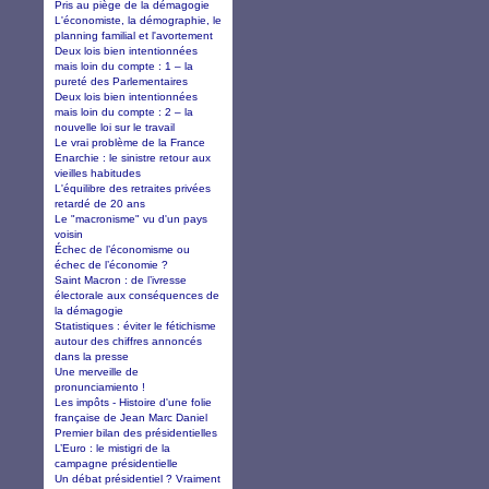
Pris au piège de la démagogie
L'économiste, la démographie, le
planning familial et l'avortement
Deux lois bien intentionnées
mais loin du compte : 1 – la
pureté des Parlementaires
Deux lois bien intentionnées
mais loin du compte : 2 – la
nouvelle loi sur le travail
Le vrai problème de la France
Enarchie : le sinistre retour aux
vieilles habitudes
L'équilibre des retraites privées
retardé de 20 ans
Le "macronisme" vu d'un pays
voisin
Échec de l’économisme ou
échec de l’économie ?
Saint Macron : de l’ivresse
électorale aux conséquences de
la démagogie
Statistiques : éviter le fétichisme
autour des chiffres annoncés
dans la presse
Une merveille de
pronunciamiento !
Les impôts - Histoire d'une folie
française de Jean Marc Daniel
Premier bilan des présidentielles
L’Euro : le mistigri de la
campagne présidentielle
Un débat présidentiel ? Vraiment