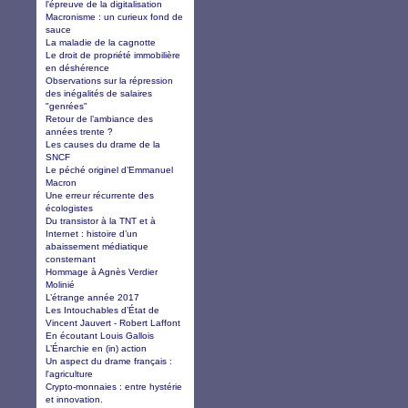
l'épreuve de la digitalisation
Macronisme : un curieux fond de
sauce
La maladie de la cagnotte
Le droit de propriété immobilière
en déshérence
Observations sur la répression
des inégalités de salaires
"genrées"
Retour de l’ambiance des
années trente ?
Les causes du drame de la
SNCF
Le péché originel d’Emmanuel
Macron
Une erreur récurrente des
écologistes
Du transistor à la TNT et à
Internet : histoire d’un
abaissement médiatique
consternant
Hommage à Agnès Verdier
Molinié
L’étrange année 2017
Les Intouchables d’État de
Vincent Jauvert - Robert Laffont
En écoutant Louis Gallois
L’Énarchie en (in) action
Un aspect du drame français :
l'agriculture
Crypto-monnaies : entre hystérie
et innovation.