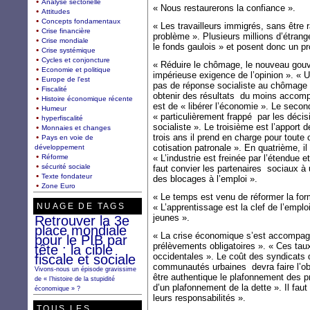
Analyse sectorielle
« Nous restaurerons la confiance ».
Attitudes
Concepts fondamentaux
« Les travailleurs immigrés, sans être
Crise financière
problème ». Plusieurs millions d’étran
Crise mondiale
le fonds gaulois » et posent donc un pr
Crise systémique
Cycles et conjoncture
« Réduire le chômage, le nouveau gouv
Economie et politique
impérieuse exigence de l’opinion ». « Un
Europe de l'est
pas de réponse socialiste au chômage ».
Fiscalité
obtenir des résultats du moins accompli
Histoire économique récente
est de « libérer l’économie ». Le second
Humeur
« particulièrement frappé par les déc
hyperfiscalité
socialiste ». Le troisième est l’apport 
Monnaies et changes
trois ans il prend en charge pour toute 
Pays en voie de
cotisation patronale ». En quatrième, il
développement
Réforme
« L’industrie est freinée par l’étendue e
sécurité sociale
faut convier les partenaires sociaux à
Texte fondateur
des blocages à l’emploi ».
Zone Euro
« Le temps est venu de réformer la for
NUAGE DE TAGS
« L’apprentissage est la clef de l’emplo
jeunes ».
Retrouver la 3e
place mondiale
« La crise économique s’est accompag
pour le PIB par
prélèvements obligatoires ». « Ces tau
tête : la cible
occidentales ». Le coût des syndicats
fiscale et sociale
communautés urbaines devra faire l’obje
Vivons-nous un épisode gravissime
être authentique le plafonnement des pr
de « l’histoire de la stupidité
d’un plafonnement de la dette ». Il faut
économique » ?
leurs responsabilités ».
TOUS LES