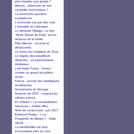
plus étatisée que jamais ?
Macron : prisonnier de son
conseiller économique ?
La lancinante question
européenne
L'économie vue par des nuls.
L'exemple de Libération.
Le désastre Hidalgo. Le livre
"Notre Drame de Paris" est en
dessous de la vérité
Plan Macron : accords et
désaccords
Le retour du complexe de Zorro
Le régime des travailleurs
détachés : un psychodrame
révélateur
Lord Adair Turner : l’erreur
comme un grand art politico
social
France : encore des statistiques
accablantes.
Anniversaire du blocage
financier de 2007 : toujours les
mêmes erreurs
En relisant « La mondialisation
heureuse » d’Alain Minc
Note de conjoncture - juin 2017
Edmund Phelps : « La
Prospérité de Masse » - Odile
Jacob
La minirébellion de trois
économistes bien en cour