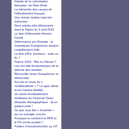
histoire de la colonisation
française" de Driss Ghali
La hiérarchie des causes de
l’effondrement français
Une victoire tardive mais fort
instructive
Deux articles très détonnants
dans le Figaro du 3 avril 2023
Le livre d’Alexandra Henrion
Caude
Ordonnance sur l'énergie : la
Commission Européenne devient
complètement folle
Le livre d’Éric Zemmour : suite ou
fin ?
France 2023 : Rire ou Pleurer ?
Les non-dits fondamentaux de la
réforme des retraites
Réconcilier Union Européenne et
démocratie
Succès et chute du «
néolibéralisme » ? Le type même
d’une histoire falsifiée.
Un article formidablement
révélateur du Financial Times
Désastre démographique : ils en
parlent enfin !
Ce que veut dire « énarchie »
sur un exemple concret
Pourquoi et comment le RPR et
le PS ont-ils sombré ?
Pulsion d'autodestruction au LR