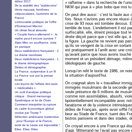
début 2017
« raffarine » dans la recherche de l’u
De la stabilité des "stablecoins"
NKM qui joue à « plus bobo que moi t
Vents mauvais, fantômes
crépusculaires, l’automne de la
On peut dire aussi : c’est la faute aux
France
fois. Nous n’avions pas encore réussi à
Lintrouvable politique de l'offre
crise de 93 nous est tombée dessus. Et
d'Emmanuel Macron
terrible de tous. L’endettement il est 
Un climat fiscal absurde
surfiscalité, elle, étreint presque tout
« Couple franco-allemand » : le
droite déçoit parce que c’est elle qui, à
mythe peut-il encore survivre ?
la figure. La gauche ne revient pas par
Alain Minc en souffrance, voire
qu’ils se vengent de la crise en sortan
en panique
est pratiquement à l’arrêt avec une cr
Deux malédictions françaises : 2.
qu’avant parce que nous avons touché
Le drame monétaire
moment et un président démago, même s
Deux malédictions françaises : 1.
idéologiques de gauche.
le drame démographique
Dettes et démographie
Lorsqu’on relit le texte de 1986, on n
La France, suspendue à un fil
la situation d’aujourd’hui.
La France vue par la presse
locale
On craignait alors le « travailleur immi
Les leçons de l’affaire des taxis
immigrés musulmans de la seconde géné
« médicalisés »
seule présence de 6 millions de musu
Un outil d'analyse politique
comme non assimilables, abusifs, violen
critique : Grand mensonge
bpotentiellement incompatible avec notr
Systémique et loi de Chaix
Comment interpréter la rupture
fanatisme et de la violence intrinsèque
du cadre économique global
drôles de Français, après avoir sifflé l
voulue par Trump ?
beur au Stade de France, tuent des Fra
Défection américaine inattendue
bistros parisiens et dans des stades, d
: pour l’Europe et la France,
sortir de la nasse est impossible !
On croyait encore à une France qui éta
Elias, Elias, Elias
d’agir. Mitterrand ne l’avait pas encore 