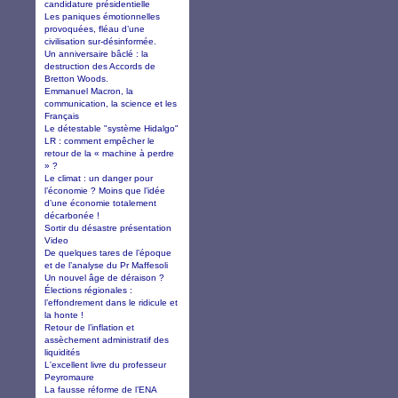
candidature présidentielle
Les paniques émotionnelles
provoquées, fléau d’une
civilisation sur-désinformée.
Un anniversaire bâclé : la
destruction des Accords de
Bretton Woods.
Emmanuel Macron, la
communication, la science et les
Français
Le détestable "système Hidalgo"
LR : comment empêcher le
retour de la « machine à perdre
» ?
Le climat : un danger pour
l’économie ? Moins que l’idée
d’une économie totalement
décarbonée !
Sortir du désastre présentation
Video
De quelques tares de l’époque
et de l’analyse du Pr Maffesoli
Un nouvel âge de déraison ?
Élections régionales :
l’effondrement dans le ridicule et
la honte !
Retour de l’inflation et
assèchement administratif des
liquidités
L'excellent livre du professeur
Peyromaure
La fausse réforme de l’ENA