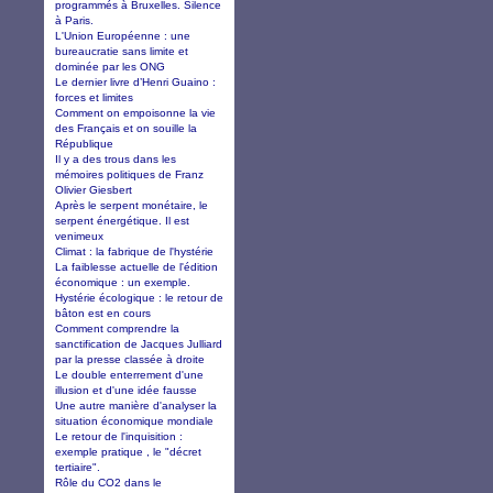
programmés à Bruxelles. Silence
à Paris.
L'Union Européenne : une
bureaucratie sans limite et
dominée par les ONG
Le dernier livre d’Henri Guaino :
forces et limites
Comment on empoisonne la vie
des Français et on souille la
République
Il y a des trous dans les
mémoires politiques de Franz
Olivier Giesbert
Après le serpent monétaire, le
serpent énergétique. Il est
venimeux
Climat : la fabrique de l'hystérie
La faiblesse actuelle de l'édition
économique : un exemple.
Hystérie écologique : le retour de
bâton est en cours
Comment comprendre la
sanctification de Jacques Julliard
par la presse classée à droite
Le double enterrement d'une
illusion et d'une idée fausse
Une autre manière d'analyser la
situation économique mondiale
Le retour de l'inquisition :
exemple pratique , le "décret
tertiaire".
Rôle du CO2 dans le