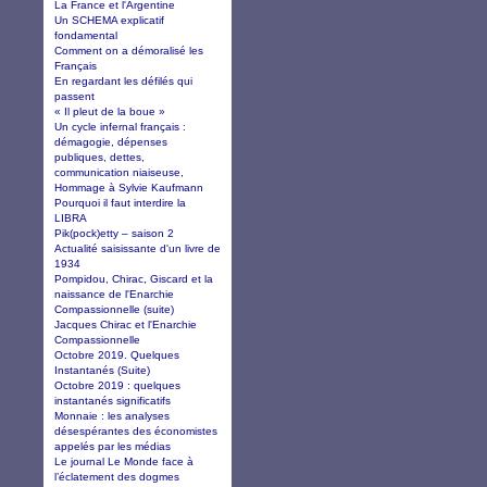
La France et l'Argentine
Un SCHEMA explicatif
fondamental
Comment on a démoralisé les
Français
En regardant les défilés qui
passent
« Il pleut de la boue »
Un cycle infernal français :
démagogie, dépenses
publiques, dettes,
communication niaiseuse,
Hommage à Sylvie Kaufmann
Pourquoi il faut interdire la
LIBRA
Pik(pock)etty – saison 2
Actualité saisissante d'un livre de
1934
Pompidou, Chirac, Giscard et la
naissance de l'Enarchie
Compassionnelle (suite)
Jacques Chirac et l'Enarchie
Compassionnelle
Octobre 2019. Quelques
Instantanés (Suite)
Octobre 2019 : quelques
instantanés significatifs
Monnaie : les analyses
désespérantes des économistes
appelés par les médias
Le journal Le Monde face à
l’éclatement des dogmes