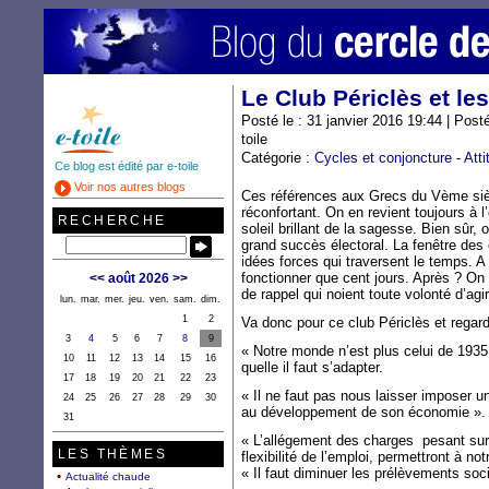
Le Club Périclès et le
Posté le : 31 janvier 2016 19:44 | Post
toile
Catégorie :
Cycles et conjoncture
-
Att
Ce blog est édité par e-toile
Voir nos autres blogs
Ces références aux Grecs du Vème siè
réconfortant. On en revient toujours à l
RECHERCHE
soleil brillant de la sagesse. Bien sûr, 
grand succès électoral. La fenêtre des 
idées forces qui traversent le temps. A
fonctionner que cent jours. Après ? On 
<<
août 2026
>>
de rappel qui noient toute volonté d’agir
lun.
mar.
mer.
jeu.
ven.
sam.
dim.
1
2
Va donc pour ce club Périclès et rega
3
4
5
6
7
8
9
« Notre monde n’est plus celui de 1935 
10
11
12
13
14
15
16
quelle il faut s’adapter.
17
18
19
20
21
22
23
« Il ne faut pas nous laisser imposer un
24
25
26
27
28
29
30
au développement de son économie ».
31
« L’allégement des charges pesant sur 
LES THÈMES
flexibilité de l’emploi, permettront à no
« Il faut diminuer les prélèvements so
Actualité chaude