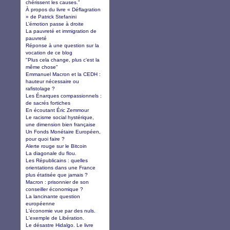
chérissent les causes.”
À propos du livre « Déflagration
» de Patrick Stefanini
L’émotion passe à droite
La pauvreté et immigration de
pauvreté
Réponse à une question sur la
vocation de ce blog
"Plus cela change, plus c'est la
même chose"
Emmanuel Macron et la CEDH :
hauteur nécessaire ou
rafistolage ?
Les Énarques compassionnels :
de sacrés fortiches
En écoutant Éric Zemmour
Le racisme social hystérique,
une dimension bien française
Un Fonds Monétaire Européen,
pour quoi faire ?
Alerte rouge sur le Bitcoin
La diagonale du flou.
Les Républicains : quelles
orientations dans une France
plus étatisée que jamais ?
Macron : prisonnier de son
conseiller économique ?
La lancinante question
européenne
L'économie vue par des nuls.
L'exemple de Libération.
Le désastre Hidalgo. Le livre