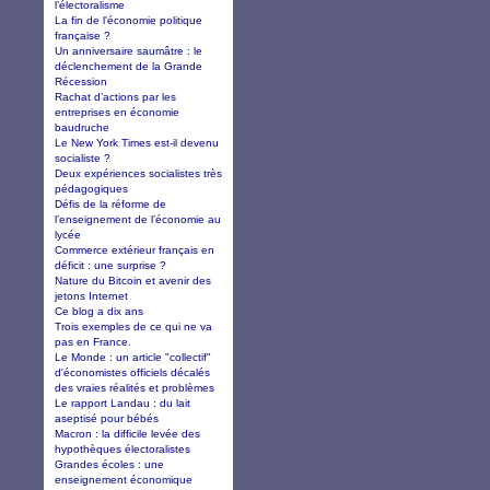
l’électoralisme
La fin de l'économie politique
française ?
Un anniversaire saumâtre : le
déclenchement de la Grande
Récession
Rachat d’actions par les
entreprises en économie
baudruche
Le New York Times est-il devenu
socialiste ?
Deux expériences socialistes très
pédagogiques
Défis de la réforme de
l’enseignement de l’économie au
lycée
Commerce extérieur français en
déficit : une surprise ?
Nature du Bitcoin et avenir des
jetons Internet
Ce blog a dix ans
Trois exemples de ce qui ne va
pas en France.
Le Monde : un article "collectif"
d'économistes officiels décalés
des vraies réalités et problèmes
Le rapport Landau : du lait
aseptisé pour bébés
Macron : la difficile levée des
hypothèques électoralistes
Grandes écoles : une
enseignement économique