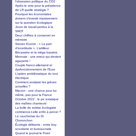
l'obsession politique du CO2
Après le vote pour la présidence
de LR quelle stratégie ?
Pourquoi les économistes
doivent s'investir massivement
sur la question écologique
Jours de travail perdus à la
SNCF
Deux chiffres à conserver en
mémoire
Steven Koonin : « La part
d’incertitude ». L’artilleur.
Bécassine et la méga bassine.
Monnaie : une erreur qui devient
agaçante !
Couple franco-allemand et
dysfonctionnement de l’Euro
L’option problématique du tout
électrique
Comment analyser les grèves
actuelles ?
Macron : une chance pour lui-
même, pas pour la France
Octobre 2022 : le pic extatique
des maîtres chanteurs
La bulle de sottise écologiste
commence-t-elle enfin à percer ?
Le cauchemar du Dr
Choronchon
Écologie délirante : entre boy
scoutisme et bureaucratie
Quand le journal le Point