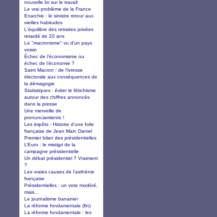
nouvelle loi sur le travail
Le vrai problème de la France
Enarchie : le sinistre retour aux
vieilles habitudes
L'équilibre des retraites privées
retardé de 20 ans
Le "macronisme" vu d'un pays
voisin
Échec de l’économisme ou
échec de l’économie ?
Saint Macron : de l’ivresse
électorale aux conséquences de
la démagogie
Statistiques : éviter le fétichisme
autour des chiffres annoncés
dans la presse
Une merveille de
pronunciamiento !
Les impôts - Histoire d'une folie
française de Jean Marc Daniel
Premier bilan des présidentielles
L’Euro : le mistigri de la
campagne présidentielle
Un débat présidentiel ? Vraiment
?
Les vraies causes de l'asthénie
française
Présidentielles : un vote modéré,
mais...
Le journalisme bananier
La réforme fondamentale (fin)
La réforme fondamentale : les