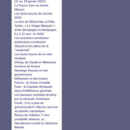
(11 au 18 janvier 2021)
La France face au drame
Macron
Les dures leçons de l’année
2020
Le livre de Michel Hau et Félix
Torrès, « Le Virage Manqué »,
entre décapages et dérapages
Il y a 11 ans : le H1N1
Les exactions monétaires
américaines continuent
Giscard et les aléas de la
"modernité"
Les dures leçons de la crise
sanitaire
Onfray, de Gaulle et Mitterrand,
bonheur de lecture
Naufrage français et mal-
gouvernance
Défausses et des fosses
France : le drame s'installe
Paris : la Capitale déclassée
dans l'indifférence générale
Les banques centrales tentées
par la monnaie numérique.
Covid : il n'y a plus de
gouvernement ! Macron seul sur
sa planète narcissique.
Retour de l’inflation ? Une
possibilité sérieuse, si…
Harcèlement contre la médecine
libérale