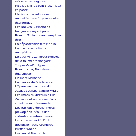
s’étale sans vergogne
Plus les chiffres sont gros, mieux
ça passe !
Elections : Le retour des
énormités dans l’argumentation
économique
Les nouveaux eldorados
français sur argent public
Bernard Tapie et une exemplaire
élite
La dépossession totale de la
France de sa politique
énergétique
Le duel Minc-Zemmour symbole
de la tourmente française
"Super Pinel" , Hyper
Bureaucratie, Népotisme
énarchique
En lisant Marianne…
La montée de l'intolérance
L'épouvantable article de
Jacques Julliard dans le Figaro
Les limites du discours d’Éric
Zemmour et les risques d’une
candidature présidentielle
Les paniques émotionnelles
provoquées, fléau d’une
civilisation sur-désinformée.
Un anniversaire bâclé : la
destruction des Accords de
Bretton Woods.
Emmanuel Macron, la