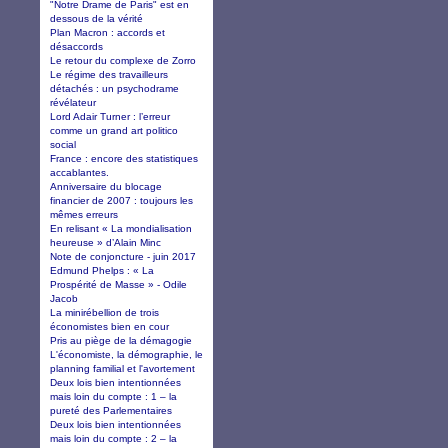
"Notre Drame de Paris" est en
dessous de la vérité
Plan Macron : accords et
désaccords
Le retour du complexe de Zorro
Le régime des travailleurs
détachés : un psychodrame
révélateur
Lord Adair Turner : l’erreur
comme un grand art politico
social
France : encore des statistiques
accablantes.
Anniversaire du blocage
financier de 2007 : toujours les
mêmes erreurs
En relisant « La mondialisation
heureuse » d’Alain Minc
Note de conjoncture - juin 2017
Edmund Phelps : « La
Prospérité de Masse » - Odile
Jacob
La minirébellion de trois
économistes bien en cour
Pris au piège de la démagogie
L'économiste, la démographie, le
planning familial et l'avortement
Deux lois bien intentionnées
mais loin du compte : 1 – la
pureté des Parlementaires
Deux lois bien intentionnées
mais loin du compte : 2 – la