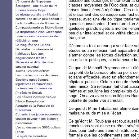
absolue des échanges entraînerait la s
L’énormité de l’imposture
classes moyennes de l’Occident, et qu
écologiste - Une étude du Pr
crises financières à répétition. Ces o
Emérite Patrice Boyer
et entraînent des conséquences fâcheu
Le niveau scolaire a-t-il baissé
presse, avec une vie politique totalemen
comme il se dit un peu partout ?
La fin bouffonne de l’Enarchie
querelles insultantes. L’aventure d’un 
Compassionnelle et Bienveillante
quelques grands sujets a montré l’énormi
La disparition d’Alan Greenspan
peu d’air intellectuel et de vérité circ
: une occasion escamotée de
française.
réfléchir un peu
Ce blog fête ses 18 ans.
Désormais tout auteur qui veut faire va
Dénatalité : contorsions et
études ou sa réflexion font apparaître 
habillages face aux
s’armer contre les forces d’éviction musc
disgracieuses réalités
les milieux politiques, si cela heurte 
Nécessité et difficulté d'un
sursaut national.
Ce que dit Michaël Peyromaure est élé
Travail : les trois déficits
au profit de la bureaucratie au point d
Les trois leçons des dernières
et sans efficacité, avec un effondrement
élections européennes,
hôpitaux publics. Cela n’a rien de révol
législatives et municipales
faire mieux. Sa réflexion fait droit auss
La tentation douteuse de
mêmes et souligne les complexités du su
l’Ingénierie Sociale
sage. On a vu avec ses collègues Raou
Les dérives inexcusables de
volonté de parler vrai stimulait.
l'Union Européenne
Actualité de la Parabole de
Ce que dit Mme Tribalat est élémentair
l'Esquimau
malsaine ou de mise à l’écart.
Conseils à un jeune économiste
voulant devenir « prix Nobel »
Ce qu’écrit M. Toubiana est tout aussi
d’économie.
conclusions sont d’une extrême sévérité
L'or au dessus de 5000 dollars
donc pour toute une série d’institution
l'once
formelle que les confinements ont été to
Le système monétaire