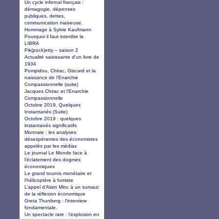
Un cycle infernal français :
démagogie, dépenses
publiques, dettes,
communication niaiseuse,
Hommage à Sylvie Kaufmann
Pourquoi il faut interdire la
LIBRA
Pik(pock)etty – saison 2
Actualité saisissante d'un livre de
1934
Pompidou, Chirac, Giscard et la
naissance de l'Enarchie
Compassionnelle (suite)
Jacques Chirac et l'Enarchie
Compassionnelle
Octobre 2019. Quelques
Instantanés (Suite)
Octobre 2019 : quelques
instantanés significatifs
Monnaie : les analyses
désespérantes des économistes
appelés par les médias
Le journal Le Monde face à
l’éclatement des dogmes
économiques
Le grand tournis monétaire et
l'hélicoptère à fumiste
L’appel d’Alain Minc à un sursaut
de la réflexion économique
Greta Thunberg : l'interview
fondamentale.
Un spectacle rare : l’explosion en