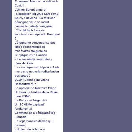
Emmanuel Macron : le vide et le
Covid !
L’Union Européenne et
l’exploitation du virus Sars-cov-2
Sauvy ! Reviens ! La réflexion
démographique se meurt,
comme la natalité française !
L’Etat Moloch français,
impuissant et dépassé. Pourquoi
?
L’étonnante convergence des
idées économiques et
monétaires saugrenues
Supplique d'un Parisien
« Le socialisme immobilier »,
plaie de Paris
La campagne municipale à Paris
: vers une nouvelle redistribution
des votes ?
2019 : L’année du Grand
Ressentiment ?
Le mystère de Macron’s Island
Un bilan de l'entrée de la Chine
dans l'OMC
La France et l'Argentine
Un SCHEMA explicatif
fondamental
Comment on a démoralisé les
Français
En regardant les défilés qui
passent
« Il pleut de la boue »