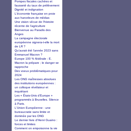
Pompes fiscales cachées et
fausseté du taux de prélèvement
Dignité et indignation
L'économie française en proie
aux harceleurs de médias
Une vision vécue de l’histoire
récente de l’agriculture
Bienvenue au Paradis des
Anges
La campagne électorale
européenne signera-t-elle la mort
de LR ?
Qu’aurait été l’année 2023 sans
Emmanuel Macron ?
Europe 100 % fédérale : E.
Macron la prépare ; le danger se
rapproche
Des voeux problématiques pour
2024
Les ONG maîtresses absolues
des institutions européennes :
un colloque révélateur et
inquiétant
Les « États-Unis d’Europe »
programmés à Bruxelles. Silence
à Paris.
L'Union Européenne : une
bureaucratie sans limite et
dominée par les ONG
Le dernier livre d’Henri Guaino :
forces et limites
Comment on empoisonne la vie