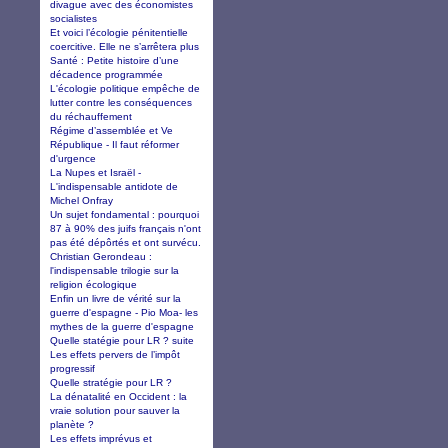
divague avec des économistes
socialistes
Et voici l’écologie pénitentielle
coercitive. Elle ne s’arrêtera plus
Santé : Petite histoire d’une
décadence programmée
L'écologie politique empêche de
lutter contre les conséquences
du réchauffement
Régime d’assemblée et Ve
République - Il faut réformer
d'urgence
La Nupes et Israël -
L'indispensable antidote de
Michel Onfray
Un sujet fondamental : pourquoi
87 à 90% des juifs français n'ont
pas été dépôrtés et ont survécu.
Christian Gerondeau :
l'indispensable trilogie sur la
religion écologique
Enfin un livre de vérité sur la
guerre d'espagne - Pio Moa- les
mythes de la guerre d'espagne
Quelle statégie pour LR ? suite
Les effets pervers de l’impôt
progressif
Quelle stratégie pour LR ?
La dénatalité en Occident : la
vraie solution pour sauver la
planète ?
Les effets imprévus et