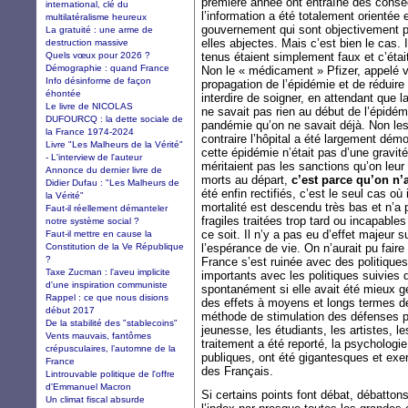
première année ont entraîné des consé
international, clé du
l’information a été totalement orientée
multilatéralisme heureux
gouvernement qui sont objectivement pr
La gratuité : une arme de
elles abjectes. Mais c’est bien le cas. 
destruction massive
Quels vœux pour 2026 ?
tenus étaient simplement faux et c’étai
Démographie : quand France
Non le « médicament » Pfizer, appelé v
Info désinforme de façon
propagation de l’épidémie et de réduire l
éhontée
interdire de soigner, en attendant que 
Le livre de NICOLAS
ne savait pas rien au début de l’épidém
DUFOURCQ : la dette sociale de
pandémie qu’on ne savait déjà. Non les
la France 1974-2024
contraire l’hôpital a été largement démo
Livre "Les Malheurs de la Vérité"
cette épidémie n’était pas d’une gravi
- L'interview de l'auteur
méritaient pas les sanctions qu’on leu
Annonce du dernier livre de
morts au départ,
c’est parce qu’on n’a
Didier Dufau : "Les Malheurs de
été enfin rectifiés, c’est le seul cas où
la Vérité"
mortalité est descendu très bas et n’a
Faut-il réellement démanteler
fragiles traitées trop tard ou incapable
notre système social ?
ce soit. Il n’y a pas eu d’effet majeur 
Faut-il mettre en cause la
Constitution de la Ve République
l’espérance de vie. On n’aurait pu faire
?
France s’est ruinée avec des politique
Taxe Zucman : l'aveu implicite
importants avec les politiques suivies
d'une inspiration communiste
spontanément si elle avait été mieux g
Rappel : ce que nous disions
des effets à moyens et longs termes de
début 2017
méthode de stimulation des défenses p
De la stabilité des "stablecoins"
jeunesse, les étudiants, les artistes, 
Vents mauvais, fantômes
traitement a été reporté, la psychologie
crépusculaires, l’automne de la
publiques, ont été gigantesques et exer
France
des Français.
Lintrouvable politique de l'offre
d'Emmanuel Macron
Si certains points font débat, débatton
Un climat fiscal absurde