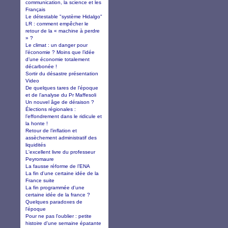
communication, la science et les
Français
Le détestable "système Hidalgo"
LR : comment empêcher le
retour de la « machine à perdre
» ?
Le climat : un danger pour
l’économie ? Moins que l’idée
d’une économie totalement
décarbonée !
Sortir du désastre présentation
Video
De quelques tares de l’époque
et de l’analyse du Pr Maffesoli
Un nouvel âge de déraison ?
Élections régionales :
l’effondrement dans le ridicule et
la honte !
Retour de l’inflation et
assèchement administratif des
liquidités
L'excellent livre du professeur
Peyromaure
La fausse réforme de l’ENA
La fin d'une certaine idée de la
France suite
La fin programmée d'une
certaine idée de la france ?
Quelques paradoxes de
l'époque
Pour ne pas l'oublier : petite
histoire d'une semaine épatante