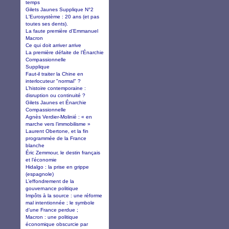
temps
Gilets Jaunes Supplique N°2
L'Eurosystème : 20 ans (et pas
toutes ses dents).
La faute première d’Emmanuel
Macron
Ce qui doit arriver arrive
La première défaite de l’Énarchie
Compassionnelle
Supplique
Faut-il traiter la Chine en
interlocuteur "normal" ?
L’histoire contemporaine :
disruption ou continuité ?
Gilets Jaunes et Énarchie
Compassionnelle
Agnès Verdier-Molinié : « en
marche vers l’immobilisme »
Laurent Obertone, et la fin
programmée de la France
blanche
Éric Zemmour, le destin français
et l’économie
Hidalgo : la prise en grippe
(espagnole)
L’effondrement de la
gouvernance politique
Impôts à la source : une réforme
mal intentionnée ; le symbole
d’une France perdue ;
Macron : une politique
économique obscurcie par