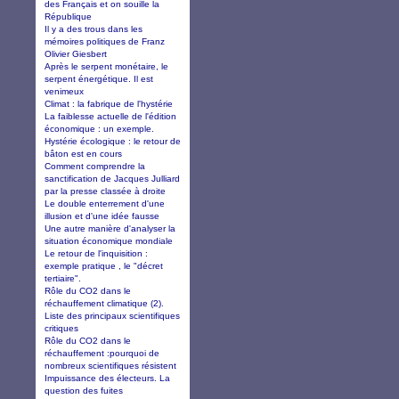
des Français et on souille la
République
Il y a des trous dans les
mémoires politiques de Franz
Olivier Giesbert
Après le serpent monétaire, le
serpent énergétique. Il est
venimeux
Climat : la fabrique de l'hystérie
La faiblesse actuelle de l'édition
économique : un exemple.
Hystérie écologique : le retour de
bâton est en cours
Comment comprendre la
sanctification de Jacques Julliard
par la presse classée à droite
Le double enterrement d'une
illusion et d'une idée fausse
Une autre manière d'analyser la
situation économique mondiale
Le retour de l'inquisition :
exemple pratique , le "décret
tertiaire".
Rôle du CO2 dans le
réchauffement climatique (2).
Liste des principaux scientifiques
critiques
Rôle du CO2 dans le
réchauffement :pourquoi de
nombreux scientifiques résistent
Impuissance des électeurs. La
question des fuites