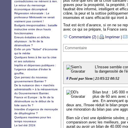
plus forte que lors de la crise sanita
contradictoires ne mènent à rien.
graves pour la prospérité, la propriété, l
Le retour du mensonge
faudrait être informé, intelligent et eff
économique décomplexé
crâne, la peur et la sottise politiquem
Régression néonatale : Le
insensées et sans efficacité qui iront à
professeur Minkowski ne serait
vraiment pas content !
Tout est écrit d’avance, si on ne se re
Budgets irresponsables : bataille
avec ce qui se prépare, la France sera
instructive entre deux hauts
fonctionnaires
Commentaire (2)
|
Imprimer
|
Erreurs évitables et déficits
abyssaux : la fin de la
désinvolture ?
Commentaire
Enfin un prix "Nobel" d'économie
qui le mérite
Quelques livres à lire sur la crise
et ses solutions
Impôts et dépenses publiques :
L'Inssee semble con
l'urgence absolue d'éviter le
la dangerosité de l'
gouffre.
Que pensez du nouveau
#
Posté par Siem | 21/05/22 00:52
gouvernement Barnier ?
De la nuisance des « marchés
administratifs » à la mésaventure
Bilan brut : 145 000 
du Gouvernement Barnier.
plus de 60 ans avec
France et Europe : la fin de la
ans. En annonçant qu
désinvolture ou le début de la
deux ans, l'Insee réduit le bilan prop
folie sans fin ?
une minoration du bilan pas une aggr
Interdire d'urgence de monoxyde
de dihydrogène ?
Quelques maximes pour les
Bien sûr c'est une épidémie sévère, p
temps nouveaux
comparaison avec les meilleurs, par 
Le bel été 2024
aurait pu avoir un bilan de 40.000 mo