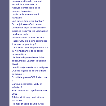
dommageables du concept
erroné de « transition »
Analyse sémantique de la
posture écologiste
La fin de la souveraineté
française
La France, future Sri Lanka ?
Oh ce joli Week-End de mai !
Le dernier objet de mobilisation
indignée : sauvez les Liminaires !
Le drame de la
désindustrialisation en France
Passe-CO2 : le délire commence
à se voir un peu trop !
L’article de Jean Peyrelevade sur
la « renaissance de la social-
démocratie ».
Un livre indispensable et à lire
absolument : Laurent Toubiana
Covid
Les dix sujets nationaux critiques
Quelles leçons de l'échec d'Eric
Zemmour ?
Et voilà le passe-CO2 ! Merci qui
?
Banques centrales, vertu et
inflation !
Bilan sinistre de la présidentielle
2022
Affaire McKinsey : vrai et faux
scandale
Premier chèque pour la Croix-