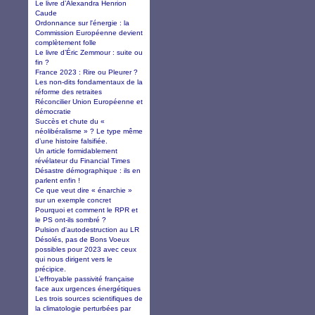
Le livre d’Alexandra Henrion
Caude
Ordonnance sur l'énergie : la
Commission Européenne devient
complètement folle
Le livre d’Éric Zemmour : suite ou
fin ?
France 2023 : Rire ou Pleurer ?
Les non-dits fondamentaux de la
réforme des retraites
Réconcilier Union Européenne et
démocratie
Succès et chute du «
néolibéralisme » ? Le type même
d’une histoire falsifiée.
Un article formidablement
révélateur du Financial Times
Désastre démographique : ils en
parlent enfin !
Ce que veut dire « énarchie »
sur un exemple concret
Pourquoi et comment le RPR et
le PS ont-ils sombré ?
Pulsion d'autodestruction au LR
Désolés, pas de Bons Voeux
possibles pour 2023 avec ceux
qui nous dirigent vers le
précipice.
L’effroyable passivité française
face aux urgences énergétiques
Les trois sources scientifiques de
la climatologie perturbées par