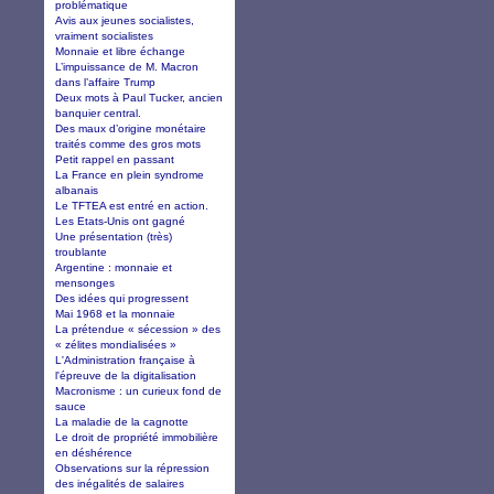
problématique
Avis aux jeunes socialistes,
vraiment socialistes
Monnaie et libre échange
L’impuissance de M. Macron
dans l’affaire Trump
Deux mots à Paul Tucker, ancien
banquier central.
Des maux d’origine monétaire
traités comme des gros mots
Petit rappel en passant
La France en plein syndrome
albanais
Le TFTEA est entré en action.
Les Etats-Unis ont gagné
Une présentation (très)
troublante
Argentine : monnaie et
mensonges
Des idées qui progressent
Mai 1968 et la monnaie
La prétendue « sécession » des
« zélites mondialisées »
L'Administration française à
l'épreuve de la digitalisation
Macronisme : un curieux fond de
sauce
La maladie de la cagnotte
Le droit de propriété immobilière
en déshérence
Observations sur la répression
des inégalités de salaires