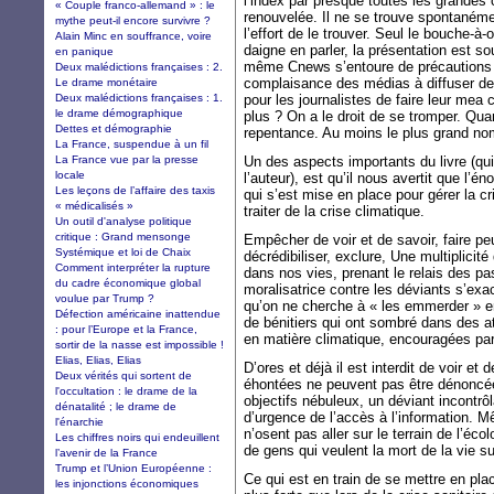
l’index par presque toutes les grandes
« Couple franco-allemand » : le
renouvelée. Il ne se trouve spontanément
mythe peut-il encore survivre ?
l’effort de le trouver. Seul le bouche-à
Alain Minc en souffrance, voire
daigne en parler, la présentation est so
en panique
même Cnews s’entoure de précautions pou
Deux malédictions françaises : 2.
complaisance des médias à diffuser des s
Le drame monétaire
Deux malédictions françaises : 1.
pour les journalistes de faire leur mea
le drame démographique
plus ? On a le droit de se tromper. Quan
Dettes et démographie
repentance. Au moins le plus grand nomb
La France, suspendue à un fil
La France vue par la presse
Un des aspects importants du livre (qui
locale
l’auteur), est qu’il nous avertit que l’é
Les leçons de l’affaire des taxis
qui s’est mise en place pour gérer la cr
« médicalisés »
traiter de la crise climatique.
Un outil d'analyse politique
critique : Grand mensonge
Empêcher de voir et de savoir, faire peur
Systémique et loi de Chaix
décrédibiliser, exclure, Une multiplicité
Comment interpréter la rupture
dans nos vies, prenant le relais des p
du cadre économique global
moralisatrice contre les déviants s’ex
voulue par Trump ?
qu’on ne cherche à « les emmerder » en 
Défection américaine inattendue
de bénitiers qui ont sombré dans des at
: pour l’Europe et la France,
en matière climatique, encouragées pa
sortir de la nasse est impossible !
Elias, Elias, Elias
D’ores et déjà il est interdit de voir et 
Deux vérités qui sortent de
éhontées ne peuvent pas être dénoncée
l'occultation : le drame de la
objectifs nébuleux, un déviant incontrô
dénatalité ; le drame de
d’urgence de l’accès à l’information. 
l'énarchie
n’osent pas aller sur le terrain de l’éco
Les chiffres noirs qui endeuillent
de gens qui veulent la mort de la vie s
l’avenir de la France
Trump et l’Union Européenne :
Ce qui est en train de se mettre en pla
les injonctions économiques