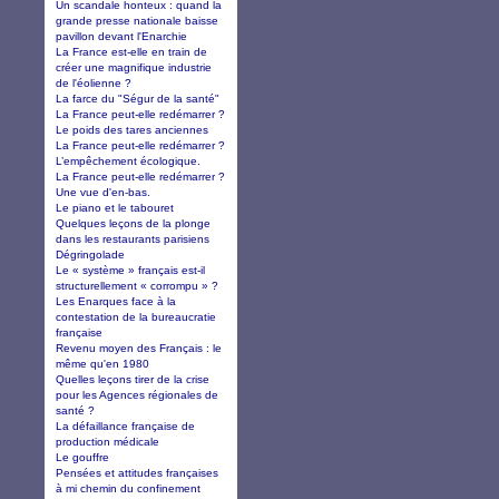
Un scandale honteux : quand la
grande presse nationale baisse
pavillon devant l'Enarchie
La France est-elle en train de
créer une magnifique industrie
de l'éolienne ?
La farce du "Ségur de la santé"
La France peut-elle redémarrer ?
Le poids des tares anciennes
La France peut-elle redémarrer ?
L’empêchement écologique.
La France peut-elle redémarrer ?
Une vue d'en-bas.
Le piano et le tabouret
Quelques leçons de la plonge
dans les restaurants parisiens
Dégringolade
Le « système » français est-il
structurellement « corrompu » ?
Les Enarques face à la
contestation de la bureaucratie
française
Revenu moyen des Français : le
même qu'en 1980
Quelles leçons tirer de la crise
pour les Agences régionales de
santé ?
La défaillance française de
production médicale
Le gouffre
Pensées et attitudes françaises
à mi chemin du confinement