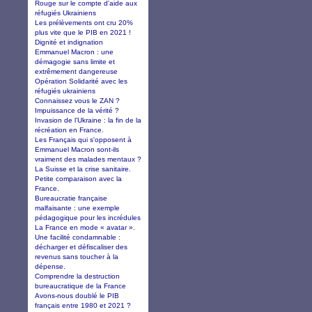
Rouge sur le compte d'aide aux
réfugiés Ukrainiens
Les prélèvements ont cru 20%
plus vite que le PIB en 2021 !
Dignité et indignation
Emmanuel Macron : une
démagogie sans limite et
extrêmement dangereuse
Opération Solidarité avec les
réfugiés ukrainiens
Connaissez vous le ZAN ?
Impuissance de la vérité ?
Invasion de l’Ukraine : la fin de la
récréation en France.
Les Français qui s'opposent à
Emmanuel Macron sont-ils
vraiment des malades mentaux ?
La Suisse et la crise sanitaire.
Petite comparaison avec la
France.
Bureaucratie française
malfaisante : une exemple
pédagogique pour les incrédules
La France en mode « avatar ».
Une facilité condamnable :
décharger et défiscaliser des
revenus sans toucher à la
dépense.
Comprendre la destruction
bureaucratique de la France
Avons-nous doublé le PIB
français entre 1980 et 2021 ?