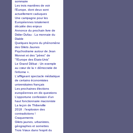
sommaire
Les trois manières de voir
l’Europe, dont deux sont
actuellement caduques
Une campagne pour les
Européennes totalement
décalée des enjeux
Annonce du prochain livre de
Didier Dufau : La monnaie du
Diable
Quelques leçons du phénomène
des Gilets Jaunes
Psychodrame autour de Jean
Monnet et des "pères" de
"l'Europe des Etats-Unis"
Le Grand Débat : Un exemple
au cœur de la « démocratie de
l’informe ».
L'affligeant spectacle médiatique
de certains économistes
universitaires français
Les prochaines élections
européennes en dix questions
L’opportune confession d’un
haut fonctionnaire macroniste
La leçon de Thiberville
2018 : l’explosion des
contradictions !
Craquements
Gilets jaunes, urbanistes,
géographes et sornettes
Trois Vœux dans l’esprit du