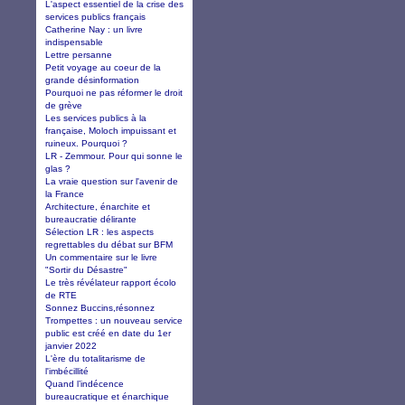
L'aspect essentiel de la crise des
services publics français
Catherine Nay : un livre
indispensable
Lettre persanne
Petit voyage au coeur de la
grande désinformation
Pourquoi ne pas réformer le droit
de grève
Les services publics à la
française, Moloch impuissant et
ruineux. Pourquoi ?
LR - Zemmour. Pour qui sonne le
glas ?
La vraie question sur l'avenir de
la France
Architecture, énarchite et
bureaucratie délirante
Sélection LR : les aspects
regrettables du débat sur BFM
Un commentaire sur le livre
"Sortir du Désastre"
Le très révélateur rapport écolo
de RTE
Sonnez Buccins,résonnez
Trompettes : un nouveau service
public est créé en date du 1er
janvier 2022
L'ère du totalitarisme de
l'imbécillité
Quand l’indécence
bureaucratique et énarchique