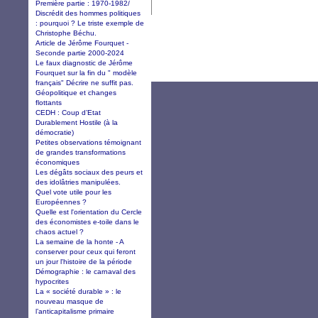
Première partie : 1970-1982/
Discrédit des hommes politiques
: pourquoi ? Le triste exemple de
Christophe Béchu.
Article de Jérôme Fourquet -
Seconde partie 2000-2024
Le faux diagnostic de Jérôme
Fourquet sur la fin du " modèle
français" Décrire ne suffit pas.
Géopolitique et changes
flottants
CEDH : Coup d’Etat
Durablement Hostile (à la
démocratie)
Petites observations témoignant
de grandes transformations
économiques
Les dégâts sociaux des peurs et
des idolâtries manipulées.
Quel vote utile pour les
Européennes ?
Quelle est l'orientation du Cercle
des économistes e-toile dans le
chaos actuel ?
La semaine de la honte - A
conserver pour ceux qui feront
un jour l'histoire de la période
Démographie : le carnaval des
hypocrites
La « société durable » : le
nouveau masque de
l’anticapitalisme primaire