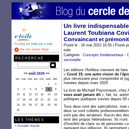
Un livre indispensable
Laurent Toubiana Cov
Convaincant et prémonit
Ce blog est édité par e-toile
Posté le : 16 mai 2022 16:55 | Posté p
Voir nos autres blogs
toile
Catégorie :
Concepts fondamentaux
-
C
RECHERCHE
sectorielle
Les éditions l'Artilleur viennent de faire
<<
août 2026
>>
«
Covid 19, une autre vision de l'ép
plus nécessaire pour comprendre et juge
lun.
mar.
mer.
jeu.
ven.
sam.
dim.
menées depuis mars 2020.
1
2
3
4
5
6
7
8
9
Le livre de Michaël Peyromaure, chez 
vous avait jamais dit
», fait, lui, autor
10
11
12
13
14
15
16
politiques publiques suivies depuis 50 
17
18
19
20
21
22
23
24
25
26
27
28
29
30
Tous deux sont des spécialistes, mas 
31
deux se sont colletés professionnelleme
sont pas des amateurs. Aucun des deux
tenir des propos hétérodoxes. Ils n’ont
LES THÈMES
d’hostilité de clans ou de personnes co
Actualité chaude
partagent leur réflexion. Ils permette