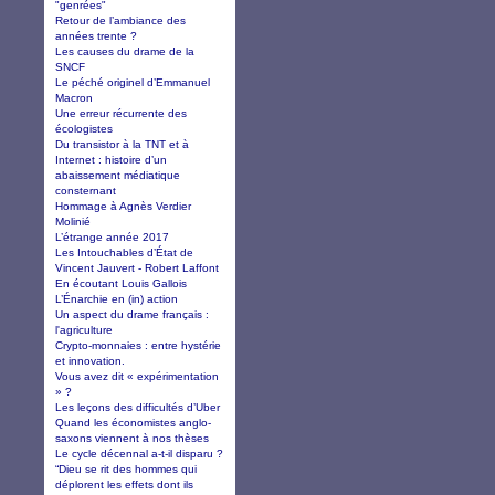
"genrées"
Retour de l’ambiance des
années trente ?
Les causes du drame de la
SNCF
Le péché originel d’Emmanuel
Macron
Une erreur récurrente des
écologistes
Du transistor à la TNT et à
Internet : histoire d’un
abaissement médiatique
consternant
Hommage à Agnès Verdier
Molinié
L’étrange année 2017
Les Intouchables d’État de
Vincent Jauvert - Robert Laffont
En écoutant Louis Gallois
L’Énarchie en (in) action
Un aspect du drame français :
l'agriculture
Crypto-monnaies : entre hystérie
et innovation.
Vous avez dit « expérimentation
» ?
Les leçons des difficultés d’Uber
Quand les économistes anglo-
saxons viennent à nos thèses
Le cycle décennal a-t-il disparu ?
“Dieu se rit des hommes qui
déplorent les effets dont ils