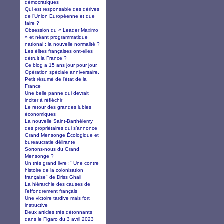
démocratiques
Qui est responsable des dérives
de l’Union Européenne et que
faire ?
Obsession du « Leader Maximo
» et néant programmatique
national : la nouvelle normalité ?
Les élites françaises ont-elles
détruit la France ?
Ce blog a 15 ans jour pour jour.
Opération spéciale anniversaire.
Petit résumé de l'état de la
France
Une belle panne qui devrait
inciter à réfléchir
Le retour des grandes lubies
économiques
La nouvelle Saint-Barthélemy
des propriétaires qui s’annonce
Grand Mensonge Écologique et
bureaucratie délirante
Sortons-nous du Grand
Mensonge ?
Un très grand livre :" Une contre
histoire de la colonisation
française" de Driss Ghali
La hiérarchie des causes de
l’effondrement français
Une victoire tardive mais fort
instructive
Deux articles très détonnants
dans le Figaro du 3 avril 2023