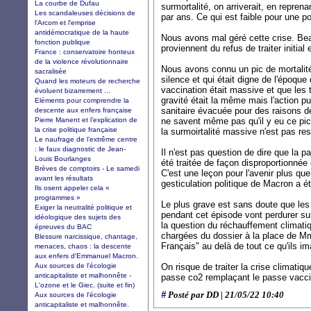
La courbe de Dufau
surmortalité, on arriverait, en reprena
Les scandaleuses décisions de
par ans. Ce qui est faible pour une p
l'Arcom et l'emprise
antidémocratique de la haute
Nous avons mal géré cette crise. B
fonction publique
proviennent du refus de traiter initial
France : conservatoire honteux
de la violence révolutionnaire
Nous avons connu un pic de mortalité
sacralisée
silence et qui était digne de l'époque 
Quand les moteurs de recherche
vaccination était massive et que les 
évoluent bizarrement ...
gravité était la même mais l'action pub
Eléments pour comprendre la
sanitaire évacuée pour des raisons d
descente aux enfers française
Pierre Manent et l’explication de
ne savent même pas qu'il y eu ce pic.
la crise politique française
la surmoirtalité massive n'est pas re
Le naufrage de l’extrême centre
: le faux diagnostic de Jean-
Il n'est pas question de dire que la p
Louis Bourlanges
été traitée de façon disproportionnée 
Brèves de comptoirs - Le samedi
C'est une leçon pour l'avenir plus qu
avant les résultats
gesticulation politique de Macron a ét
Ils osent appeler cela «
programmes »
Le plus grave est sans doute que les
Exiger la neutralité politique et
pendant cet épisode vont perdurer sur
idéologique des sujets des
la question du réchauffement climati
épreuves du BAC
chargées du dossier à la place de M
Blessure narcissique, chantage,
Français" au delà de tout ce qu'ils im
menaces, chaos : la descente
aux enfers d'Emmanuel Macron.
Aux sources de l'écologie
On risque de traiter la crise climatiqu
anticapitaliste et malhonnête -
passe co2 remplaçant le passe vacci
L'ozone et le Giec. (suite et fin)
#
Posté par DD | 21/05/22 10:40
Aux sources de l'écologie
anticapitaliste et malhonnête.