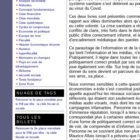
Analyse sectorielle
système sanitaire s’est détérioré au po
Attitudes
au virus du Covid.
Concepts fondamentaux
Crise financière
Ces deux livres sont présentés comme 
Crise mondiale
rapport aux idées dominantes alors qu’
Crise systémique
eu cette volonté. La crise sanitaire a r
Cycles et conjoncture
conflits de clans, très forts dans le d
Economie et politique
public d’être correctement informé, et
Europe de l'est
d’encadrement médiatique des paroles 
Fiscalité
Histoire économique récente
Ce parasitage de l’information et de la 
Humeur
qui tient l’information et les médias, n
hyperfiscalité
Pratiquement, il règne dans toutes les 
Monnaies et changes
politiquement correct produit par ses r
Pays en voie de
joue également son rôle. Sur trop de suje
développement
Réforme
donner du sens devient un parcours du 
sécurité sociale
ses amis, sa place…
Texte fondateur
Nous sommes sensibles à cette questio
Zone Euro
économistes e-toile s’est constitué jus
NUAGE DE TAGS
appelle aujourd’hui les réseaux sociaux,
réflexions qui étaient non seulement é
Retrouver la 3e place mondiale pour
médias audio visuels, mais dont les rare
le PIB par tête : la cible fiscale et
campagnes infamantes. Personne ne se 
sociale
d’immense réputation, lorsqu’il a tenu
correspondait plus à certaines attentes
TOUS LES
d’une forme de politiquement correct or
BILLETS
de voir, de comprendre et d’informer, c
Retrouver la 3e place mondiale
Personne ne se souvient plus non plus
pour le PIB par tête : la cible
Maurice Allais lorsqu’il a prévenu que l
fiscale et sociale