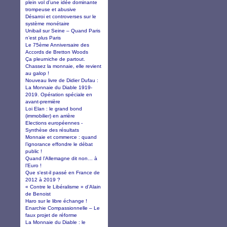
plein vol d’une idée dominante
trompeuse et abusive
Désarroi et controverses sur le
système monétaire
Unibail sur Seine – Quand Paris
n’est plus Paris
Le 75ème Anniversaire des
Accords de Bretton Woods
Ça pleurniche de partout.
Chassez la monnaie, elle revient
au galop !
Nouveau livre de Didier Dufau :
La Monnaie du Diable 1919-
2019. Opération spéciale en
avant-première
Loi Elan : le grand bond
(immobilier) en arrière
Elections européennes -
Synthèse des résultats
Monnaie et commerce : quand
l’ignorance effondre le débat
public !
Quand l’Allemagne dit non… à
l’Euro !
Que s'est-il passé en France de
2012 à 2019 ?
« Contre le Libéralisme » d’Alain
de Benoist
Haro sur le libre échange !
Enarchie Compassionnelle – Le
faux projet de réforme
La Monnaie du Diable : le