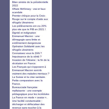
Bilan sinistre de la présidentielle
2022
Affaire McKinsey : vrai et faux
scandale
Premier chèque pour la Croix-
Rouge sur le compte d'aide aux
réfugiés Ukrainiens
Les prélèvements ont cru 20%
plus vite que le PIB en 2021 !
Dignité et indignation
Emmanuel Macron : une
démagogie sans limite et
extrêmement dangereuse
Opération Solidarité avec les
réfugiés ukrainiens
Connaissez vous le ZAN ?
Impuissance de la vérité ?
Invasion de l’Ukraine : la fin de la
récréation en France.
Les Français qui s'opposent à
Emmanuel Macron sont-ils
vraiment des malades mentaux ?
La Suisse et la crise sanitaire.
Petite comparaison avec la
France.
Bureaucratie française
malfaisante : une exemple
pédagogique pour les incrédules
La France en mode « avatar ».
Une facilité condamnable :
décharger et défiscaliser des
revenus sans toucher à la