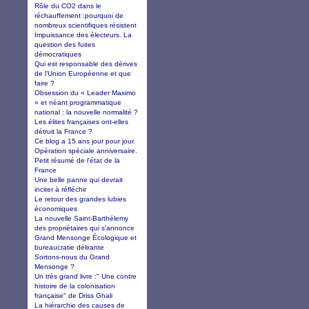
Rôle du CO2 dans le
réchauffement :pourquoi de
nombreux scientifiques résistent
Impuissance des électeurs. La
question des fuites
démocratiques
Qui est responsable des dérives
de l’Union Européenne et que
faire ?
Obsession du « Leader Maximo
» et néant programmatique
national : la nouvelle normalité ?
Les élites françaises ont-elles
détruit la France ?
Ce blog a 15 ans jour pour jour.
Opération spéciale anniversaire.
Petit résumé de l'état de la
France
Une belle panne qui devrait
inciter à réfléchir
Le retour des grandes lubies
économiques
La nouvelle Saint-Barthélemy
des propriétaires qui s’annonce
Grand Mensonge Écologique et
bureaucratie délirante
Sortons-nous du Grand
Mensonge ?
Un très grand livre :" Une contre
histoire de la colonisation
française" de Driss Ghali
La hiérarchie des causes de