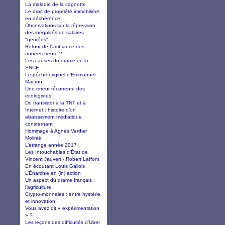
La maladie de la cagnotte
Le droit de propriété immobilière
en déshérence
Observations sur la répression
des inégalités de salaires
"genrées"
Retour de l’ambiance des
années trente ?
Les causes du drame de la
SNCF
Le péché originel d’Emmanuel
Macron
Une erreur récurrente des
écologistes
Du transistor à la TNT et à
Internet : histoire d’un
abaissement médiatique
consternant
Hommage à Agnès Verdier
Molinié
L’étrange année 2017
Les Intouchables d’État de
Vincent Jauvert - Robert Laffont
En écoutant Louis Gallois
L’Énarchie en (in) action
Un aspect du drame français :
l'agriculture
Crypto-monnaies : entre hystérie
et innovation.
Vous avez dit « expérimentation
» ?
Les leçons des difficultés d’Uber