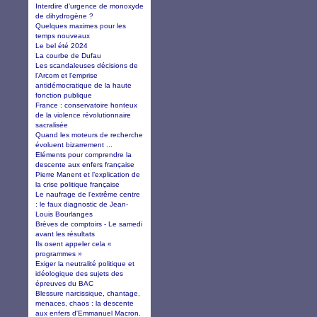
Interdire d'urgence de monoxyde
de dihydrogène ?
Quelques maximes pour les
temps nouveaux
Le bel été 2024
La courbe de Dufau
Les scandaleuses décisions de
l'Arcom et l'emprise
antidémocratique de la haute
fonction publique
France : conservatoire honteux
de la violence révolutionnaire
sacralisée
Quand les moteurs de recherche
évoluent bizarrement ...
Eléments pour comprendre la
descente aux enfers française
Pierre Manent et l’explication de
la crise politique française
Le naufrage de l’extrême centre
: le faux diagnostic de Jean-
Louis Bourlanges
Brèves de comptoirs - Le samedi
avant les résultats
Ils osent appeler cela «
programmes »
Exiger la neutralité politique et
idéologique des sujets des
épreuves du BAC
Blessure narcissique, chantage,
menaces, chaos : la descente
aux enfers d'Emmanuel Macron.