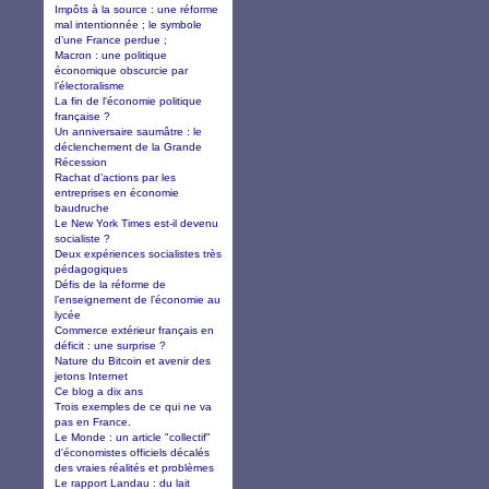
Impôts à la source : une réforme
mal intentionnée ; le symbole
d’une France perdue ;
Macron : une politique
économique obscurcie par
l’électoralisme
La fin de l'économie politique
française ?
Un anniversaire saumâtre : le
déclenchement de la Grande
Récession
Rachat d’actions par les
entreprises en économie
baudruche
Le New York Times est-il devenu
socialiste ?
Deux expériences socialistes très
pédagogiques
Défis de la réforme de
l’enseignement de l’économie au
lycée
Commerce extérieur français en
déficit : une surprise ?
Nature du Bitcoin et avenir des
jetons Internet
Ce blog a dix ans
Trois exemples de ce qui ne va
pas en France.
Le Monde : un article "collectif"
d'économistes officiels décalés
des vraies réalités et problèmes
Le rapport Landau : du lait