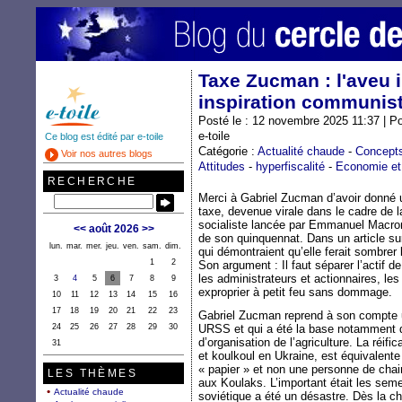
Taxe Zucman : l'aveu i
inspiration communis
Posté le : 12 novembre 2025 11:37 | P
e-toile
Ce blog est édité par e-toile
Catégorie :
Actualité chaude
-
Concept
Voir nos autres blogs
Attitudes
-
hyperfiscalité
-
Economie et 
RECHERCHE
Merci à Gabriel Zucman d’avoir donné un
taxe, devenue virale dans le cadre de l
socialiste lancée par Emmanuel Macron
<<
août 2026
>>
de son quinquennat. Dans un article sur
lun.
mar.
mer.
jeu.
ven.
sam.
dim.
qui démontraient qu’elle ferait sombrer
1
2
Son argument : Il faut séparer l’actif de
les administrateurs et actionnaires, l
3
4
5
6
7
8
9
exproprier à petit feu sans dommage.
10
11
12
13
14
15
16
17
18
19
20
21
22
23
Gabriel Zucman reprend à son compte un
24
25
26
27
28
29
30
URSS et qui a été la base notamment de
d’organisation de l’agriculture. La réi
31
et koulkoul en Ukraine, est équivalente
« papier » et non une personne de chair
LES THÈMES
aux Koulaks. L’important était les semen
Actualité chaude
soviétique a été un désastre. Dès la 