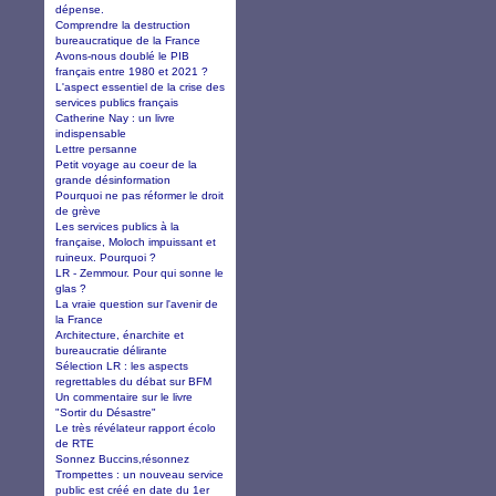
dépense.
Comprendre la destruction
bureaucratique de la France
Avons-nous doublé le PIB
français entre 1980 et 2021 ?
L'aspect essentiel de la crise des
services publics français
Catherine Nay : un livre
indispensable
Lettre persanne
Petit voyage au coeur de la
grande désinformation
Pourquoi ne pas réformer le droit
de grève
Les services publics à la
française, Moloch impuissant et
ruineux. Pourquoi ?
LR - Zemmour. Pour qui sonne le
glas ?
La vraie question sur l'avenir de
la France
Architecture, énarchite et
bureaucratie délirante
Sélection LR : les aspects
regrettables du débat sur BFM
Un commentaire sur le livre
"Sortir du Désastre"
Le très révélateur rapport écolo
de RTE
Sonnez Buccins,résonnez
Trompettes : un nouveau service
public est créé en date du 1er