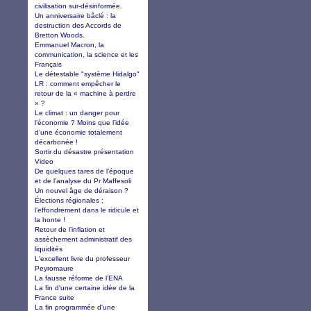
civilisation sur-désinformée.
Un anniversaire bâclé : la
destruction des Accords de
Bretton Woods.
Emmanuel Macron, la
communication, la science et les
Français
Le détestable "système Hidalgo"
LR : comment empêcher le
retour de la « machine à perdre
» ?
Le climat : un danger pour
l’économie ? Moins que l’idée
d’une économie totalement
décarbonée !
Sortir du désastre présentation
Video
De quelques tares de l’époque
et de l’analyse du Pr Maffesoli
Un nouvel âge de déraison ?
Élections régionales :
l’effondrement dans le ridicule et
la honte !
Retour de l’inflation et
assèchement administratif des
liquidités
L'excellent livre du professeur
Peyromaure
La fausse réforme de l’ENA
La fin d'une certaine idée de la
France suite
La fin programmée d'une