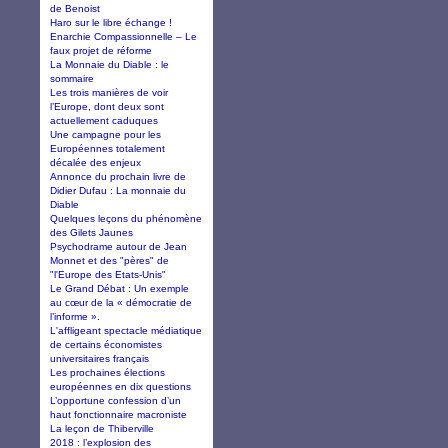
de Benoist
Haro sur le libre échange !
Enarchie Compassionnelle – Le
faux projet de réforme
La Monnaie du Diable : le
sommaire
Les trois manières de voir
l’Europe, dont deux sont
actuellement caduques
Une campagne pour les
Européennes totalement
décalée des enjeux
Annonce du prochain livre de
Didier Dufau : La monnaie du
Diable
Quelques leçons du phénomène
des Gilets Jaunes
Psychodrame autour de Jean
Monnet et des "pères" de
"l'Europe des Etats-Unis"
Le Grand Débat : Un exemple
au cœur de la « démocratie de
l’informe ».
L'affligeant spectacle médiatique
de certains économistes
universitaires français
Les prochaines élections
européennes en dix questions
L’opportune confession d’un
haut fonctionnaire macroniste
La leçon de Thiberville
2018 : l’explosion des