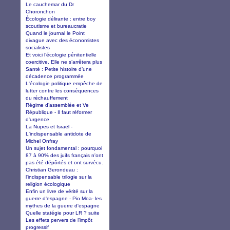
Le cauchemar du Dr
Choronchon
Écologie délirante : entre boy
scoutisme et bureaucratie
Quand le journal le Point
divague avec des économistes
socialistes
Et voici l’écologie pénitentielle
coercitive. Elle ne s’arrêtera plus
Santé : Petite histoire d’une
décadence programmée
L'écologie politique empêche de
lutter contre les conséquences
du réchauffement
Régime d’assemblée et Ve
République - Il faut réformer
d'urgence
La Nupes et Israël -
L'indispensable antidote de
Michel Onfray
Un sujet fondamental : pourquoi
87 à 90% des juifs français n'ont
pas été dépôrtés et ont survécu.
Christian Gerondeau :
l'indispensable trilogie sur la
religion écologique
Enfin un livre de vérité sur la
guerre d'espagne - Pio Moa- les
mythes de la guerre d'espagne
Quelle statégie pour LR ? suite
Les effets pervers de l’impôt
progressif