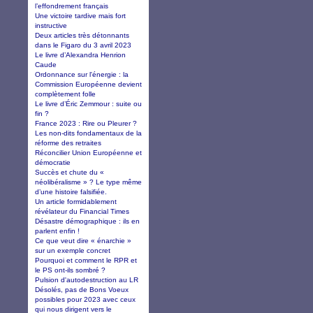
l’effondrement français
Une victoire tardive mais fort
instructive
Deux articles très détonnants
dans le Figaro du 3 avril 2023
Le livre d’Alexandra Henrion
Caude
Ordonnance sur l'énergie : la
Commission Européenne devient
complètement folle
Le livre d’Éric Zemmour : suite ou
fin ?
France 2023 : Rire ou Pleurer ?
Les non-dits fondamentaux de la
réforme des retraites
Réconcilier Union Européenne et
démocratie
Succès et chute du «
néolibéralisme » ? Le type même
d’une histoire falsifiée.
Un article formidablement
révélateur du Financial Times
Désastre démographique : ils en
parlent enfin !
Ce que veut dire « énarchie »
sur un exemple concret
Pourquoi et comment le RPR et
le PS ont-ils sombré ?
Pulsion d'autodestruction au LR
Désolés, pas de Bons Voeux
possibles pour 2023 avec ceux
qui nous dirigent vers le