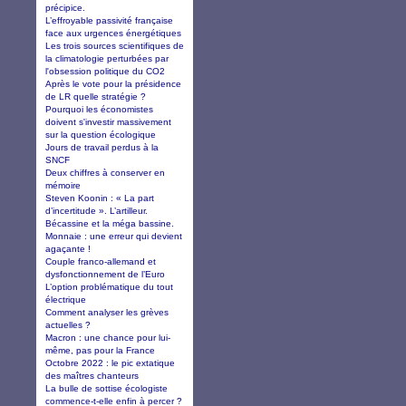
précipice.
L’effroyable passivité française
face aux urgences énergétiques
Les trois sources scientifiques de
la climatologie perturbées par
l'obsession politique du CO2
Après le vote pour la présidence
de LR quelle stratégie ?
Pourquoi les économistes
doivent s'investir massivement
sur la question écologique
Jours de travail perdus à la
SNCF
Deux chiffres à conserver en
mémoire
Steven Koonin : « La part
d’incertitude ». L’artilleur.
Bécassine et la méga bassine.
Monnaie : une erreur qui devient
agaçante !
Couple franco-allemand et
dysfonctionnement de l’Euro
L’option problématique du tout
électrique
Comment analyser les grèves
actuelles ?
Macron : une chance pour lui-
même, pas pour la France
Octobre 2022 : le pic extatique
des maîtres chanteurs
La bulle de sottise écologiste
commence-t-elle enfin à percer ?