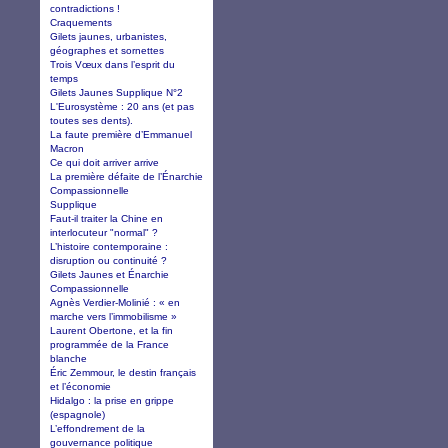
contradictions !
Craquements
Gilets jaunes, urbanistes,
géographes et sornettes
Trois Vœux dans l’esprit du
temps
Gilets Jaunes Supplique N°2
L'Eurosystème : 20 ans (et pas
toutes ses dents).
La faute première d’Emmanuel
Macron
Ce qui doit arriver arrive
La première défaite de l’Énarchie
Compassionnelle
Supplique
Faut-il traiter la Chine en
interlocuteur "normal" ?
L’histoire contemporaine :
disruption ou continuité ?
Gilets Jaunes et Énarchie
Compassionnelle
Agnès Verdier-Molinié : « en
marche vers l’immobilisme »
Laurent Obertone, et la fin
programmée de la France
blanche
Éric Zemmour, le destin français
et l’économie
Hidalgo : la prise en grippe
(espagnole)
L’effondrement de la
gouvernance politique