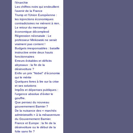
l'énarchie
Les chiffres noirs qui endeuillent
l’avenir de la France
Trump et l’Union Européenne :
les injonctions économiques
contradictoires ne mènent à rien.
Le retour du mensonge
économique décomplexé
Régression néonatale : Le
professeur Minkowski ne serait
vraiment pas content !
Budgets irresponsables : bataille
instructive entre deux hauts
fonctionnaires
Erreurs évitables et déficits
abyssaux : la fin de la
désinvolture ?
Enfin un prix "Nobel" d'économie
qui le mérite
Quelques livres à lire sur la crise
et ses solutions
Impôts et dépenses publiques :
l'urgence absolue d'éviter le
gouffre.
Que pensez du nouveau
gouvernement Barnier ?
De la nuisance des « marchés
administratifs » à la mésaventure
du Gouvernement Barnier.
France et Europe : la fin de la
désinvolture ou le début de la
folie sans fin ?