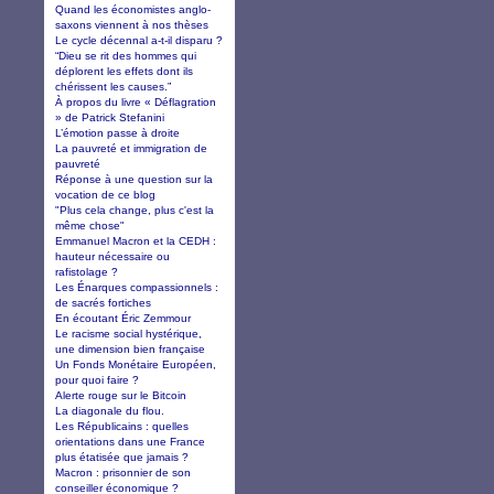
Quand les économistes anglo-
saxons viennent à nos thèses
Le cycle décennal a-t-il disparu ?
“Dieu se rit des hommes qui
déplorent les effets dont ils
chérissent les causes.”
À propos du livre « Déflagration
» de Patrick Stefanini
L’émotion passe à droite
La pauvreté et immigration de
pauvreté
Réponse à une question sur la
vocation de ce blog
"Plus cela change, plus c'est la
même chose"
Emmanuel Macron et la CEDH :
hauteur nécessaire ou
rafistolage ?
Les Énarques compassionnels :
de sacrés fortiches
En écoutant Éric Zemmour
Le racisme social hystérique,
une dimension bien française
Un Fonds Monétaire Européen,
pour quoi faire ?
Alerte rouge sur le Bitcoin
La diagonale du flou.
Les Républicains : quelles
orientations dans une France
plus étatisée que jamais ?
Macron : prisonnier de son
conseiller économique ?