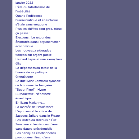
janvier 2022
L'ère du totalitarisme de
l'imbécillité
Quand l’indécence
bureaucratique et énarchique
s’étale sans vergogne
Plus les chiffres sont gros, mieux
ça passe !
Elections : Le retour des
énormités dans l’argumentation
économique
Les nouveaux eldorados
français sur argent public
Bernard Tapie et une exemplaire
élite
La dépossession totale de la
France de sa politique
énergétique
Le duel Minc-Zemmour symbole
de la tourmente française
"Super Pinel" , Hyper
Bureaucratie, Népotisme
énarchique
En lisant Marianne…
La montée de l'intolérance
L'épouvantable article de
Jacques Julliard dans le Figaro
Les limites du discours d’Éric
Zemmour et les risques d’une
candidature présidentielle
Les paniques émotionnelles
provoquées, fléau d’une