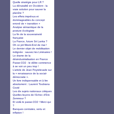
Quelle stratégie pour LR ?
La dénatalité en Occident : la
vraie solution pour sauver la
planète ?
Les effets imprévus et
dommageables du concept
erroné de « transition »
Analyse sémantique de la
posture écologiste
La fin de la souveraineté
française
La France, future Sri Lanka ?
Oh ce joli Week-End de mai !
Le dernier objet de mobilisation
indignée : sauvez les Liminaires !
Le drame de la
désindustrialisation en France
Passe-CO2 : le délire commence
à se voir un peu trop !
L’article de Jean Peyrelevade sur
la « renaissance de la social-
démocratie ».
Un livre indispensable et à lire
absolument : Laurent Toubiana
Covid
Les dix sujets nationaux critiques
Quelles leçons de l'échec d'Eric
Zemmour ?
Et voilà le passe-CO2 ! Merci qui
?
Banques centrales, vertu et
inflation !