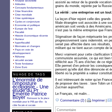
Analyse sectorielle
assisté au retour de la grande vocation d
Attitudes
grains du monde, rejointe par la Russie
Concepts fondamentaux
Crise financière
La vérité : une entreprise est un tout
Crise mondiale
Crise systémique
La leçon d’hier rejoint celle des gran
Cycles et conjoncture
filiale étrangère soit associée à une s
Economie et politique
américain soit vendu à des Américains.
Europe de l'est
n’est pas la même entreprise que Fra
Fiscalité
Histoire économique récente
Stigmatiser de façon méprisante les prop
Humeur
progressivement sans indemnité, en pe
hyperfiscalité
serait pas affectée dans ses résultats,
Monnaies et changes
militant qui ne tient aucun compte de la 
Pays en voie de
développement
Merci vraiment pour cette clarification 
Réforme
communiste assumée, ce qui est bien 
sécurité sociale
réfléchit aux 75 ans d’échec de ce régi
Texte fondateur
Elle permet d’en prévoir les conséque
Zone Euro
pensent qu’elle doit être dénoncée et 
liberté où la propriété a valeur constitut
NUAGE DE TAGS
L’énormité de
Il est intéressant de noter qu’en France
l’imposture
de proposer des taxes : taxe Tobin un t
écologiste - Une
Zucman aujourd’hui.
étude du Pr
Emérite Patrice
Le Français, né malin…
Boyer
Retrouver la 3e place
Commentaire (2)
|
Imprimer
|
mondiale pour le PIB par tête : la
cible fiscale et sociale
Commentaire