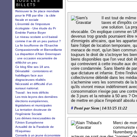
TOUS LES
BILLETS
Retrouver la 3e place mondiale
pour le PIB par tête : la cible
Il est tout de même
fiscale et sociale
taxes et d'impôts c
L’énormité de l’imposture
une solution. La pro
écologiste - Une étude du Pr
révocable. On explique comme en UR
Emérite Patrice Boyer
devenus trop grands pourraient être r
Le niveau scolaire a-t-il baissé
d'immigrés africains, que les appart
comme il se dit un peu partout ?
faire l'objet de location temporaire, qu
La fin bouffonne de l’Enarchie
menace de mort, qu'un bien commun san
Compassionnelle et Bienveillante
La disparition d’Alan Greenspan
toujours le droit de s'octroyer les bien
: une occasion escamotée de
biens disponibles que l'on veut doit ê
réfléchir un peu
qui contrevient à cette insulte aux dro
Ce blog fête ses 18 ans.
voire condamnée. Sans liberté de parol
Dénatalité : contorsions et
que dictature et infamie. Entre l'indi
habillages face aux
collectivisme débridé dans les média
disgracieuses réalités
s'achemine vers les sommets de la b
Nécessité et difficulté d'un
qu'ils vivront mieux indéfiniment avec
sursaut national.
consommation n'exige pas une contrep
Travail : les trois déficits
de 3 jours et la retraite à 50 ans ? On
Les trois leçons des dernières
de mettre en place l'impératif absolu
élections européennes,
législatives et municipales
#
Posté par Siem | 14/11/25 11:22
La tentation douteuse de
l’Ingénierie Sociale
Les dérives inexcusables de
Merci de mont
l'Union Européenne
Actualité de la Parabole de
communiste de
l'Esquimau
Nuremberg d
Conseils à un jeune économiste
acteurs ne sont que des "papiers" don