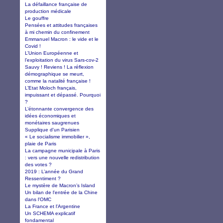
La défaillance française de
production médicale
Le gouffre
Pensées et attitudes françaises
à mi chemin du confinement
Emmanuel Macron : le vide et le
Covid !
L’Union Européenne et
l’exploitation du virus Sars-cov-2
Sauvy ! Reviens ! La réflexion
démographique se meurt,
comme la natalité française !
L’Etat Moloch français,
impuissant et dépassé. Pourquoi
?
L’étonnante convergence des
idées économiques et
monétaires saugrenues
Supplique d'un Parisien
« Le socialisme immobilier »,
plaie de Paris
La campagne municipale à Paris
: vers une nouvelle redistribution
des votes ?
2019 : L’année du Grand
Ressentiment ?
Le mystère de Macron’s Island
Un bilan de l'entrée de la Chine
dans l'OMC
La France et l'Argentine
Un SCHEMA explicatif
fondamental