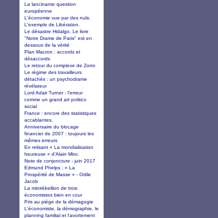
La lancinante question
européenne
L'économie vue par des nuls.
L'exemple de Libération.
Le désastre Hidalgo. Le livre
"Notre Drame de Paris" est en
dessous de la vérité
Plan Macron : accords et
désaccords
Le retour du complexe de Zorro
Le régime des travailleurs
détachés : un psychodrame
révélateur
Lord Adair Turner : l’erreur
comme un grand art politico
social
France : encore des statistiques
accablantes.
Anniversaire du blocage
financier de 2007 : toujours les
mêmes erreurs
En relisant « La mondialisation
heureuse » d’Alain Minc
Note de conjoncture - juin 2017
Edmund Phelps : « La
Prospérité de Masse » - Odile
Jacob
La minirébellion de trois
économistes bien en cour
Pris au piège de la démagogie
L'économiste, la démographie, le
planning familial et l'avortement