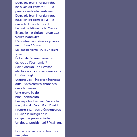
Deux lois bien intentionnées
mais loin du compte : 1 – la
pureté des Parlementaires
Deux lois bien intentionnées
mais loin du compte : 2 – la
nouvelle loi sur le travail
Le vrai problème de la France
Enarchie : le sinistre retour aux
vieilles habitudes
L'équilibre des retraites privées
retardé de 20 ans
Le "macronisme" vu d'un pays
voisin
Échec de l’économisme ou
échec de l’économie ?
Saint Macron : de l’ivresse
électorale aux conséquences de
la démagogie
Statistiques : éviter le fétichisme
autour des chiffres annoncés
dans la presse
Une merveille de
pronunciamiento !
Les impôts - Histoire d'une folie
française de Jean Marc Daniel
Premier bilan des présidentielles
L’Euro : le mistigri de la
campagne présidentielle
Un débat présidentiel ? Vraiment
?
Les vraies causes de l'asthénie
française