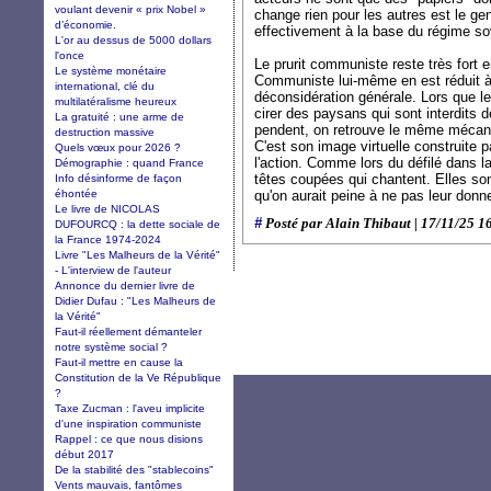
voulant devenir « prix Nobel »
change rien pour les autres est le gen
d’économie.
effectivement à la base du régime so
L'or au dessus de 5000 dollars
l'once
Le prurit communiste reste très fort 
Le système monétaire
Communiste lui-même en est réduit à
international, clé du
déconsidération générale. Lors que les
multilatéralisme heureux
cirer des paysans qui sont interdits 
La gratuité : une arme de
pendent, on retrouve le même mécan
destruction massive
C'est son image virtuelle construite pa
Quels vœux pour 2026 ?
l'action. Comme lors du défilé dans la
Démographie : quand France
têtes coupées qui chantent. Elles son
Info désinforme de façon
éhontée
qu'on aurait peine à ne pas leur donner
Le livre de NICOLAS
#
Posté par Alain Thibaut | 17/11/25 1
DUFOURCQ : la dette sociale de
la France 1974-2024
Livre "Les Malheurs de la Vérité"
- L'interview de l'auteur
Annonce du dernier livre de
Didier Dufau : "Les Malheurs de
la Vérité"
Faut-il réellement démanteler
notre système social ?
Faut-il mettre en cause la
Constitution de la Ve République
?
Taxe Zucman : l'aveu implicite
d'une inspiration communiste
Rappel : ce que nous disions
début 2017
De la stabilité des "stablecoins"
Vents mauvais, fantômes