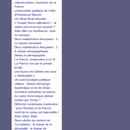
crépusculaires, l’automne de la
France
Lintrouvable politique de l'offre
d'Emmanuel Macron
Un climat fiscal absurde
« Couple franco-allemand » : le
mythe peut-il encore survivre ?
Alain Minc en souffrance, voire
en panique
Deux malédictions françaises : 2.
Le drame monétaire
Deux malédictions françaises : 1.
le drame démographique
Dettes et démographie
La France, suspendue à un fil
La France vue par la presse
locale
Les leçons de l’affaire des taxis
« médicalisés »
Un outil d'analyse politique
critique : Grand mensonge
Systémique et loi de Chaix
Comment interpréter la rupture
du cadre économique global
voulue par Trump ?
Défection américaine inattendue
: pour l’Europe et la France,
sortir de la nasse est impossible !
Elias, Elias, Elias
Deux vérités qui sortent de
l'occultation : le drame de la
dénatalité ; le drame de