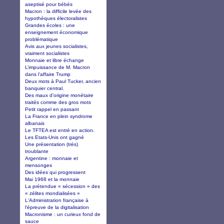
aseptisé pour bébés
Macron : la difficile levée des
hypothèques électoralistes
Grandes écoles : une
enseignement économique
problématique
Avis aux jeunes socialistes,
vraiment socialistes
Monnaie et libre échange
L’impuissance de M. Macron
dans l’affaire Trump
Deux mots à Paul Tucker, ancien
banquier central.
Des maux d’origine monétaire
traités comme des gros mots
Petit rappel en passant
La France en plein syndrome
albanais
Le TFTEA est entré en action.
Les Etats-Unis ont gagné
Une présentation (très)
troublante
Argentine : monnaie et
mensonges
Des idées qui progressent
Mai 1968 et la monnaie
La prétendue « sécession » des
« zélites mondialisées »
L'Administration française à
l'épreuve de la digitalisation
Macronisme : un curieux fond de
sauce