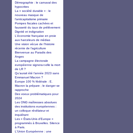
Démographie : le carnaval des
hypocrites
La « société durable » : le
nouveau masque de
l’anticapitalisme primaire
Pompes fiscales cachées et
fausseté du taux de prélèvement
Dignité et indignation
L'économie française en proie
aux harceleurs de médias
Une vision vécue de l’histoire
récente de l’agriculture
Bienvenue au Paradis des
Anges
La campagne électorale
européenne signera-t-elle la mort
de LR ?
Qu’aurait été l’année 2023 sans
Emmanuel Macron ?
Europe 100 % fédérale : E.
Macron la prépare ; le danger se
rapproche
Des voeux problématiques pour
2024
Les ONG maîtresses absolues
des institutions européennes :
un colloque révélateur et
inquiétant
Les « États-Unis d’Europe »
programmés à Bruxelles. Silence
à Paris.
L'Union Européenne : une