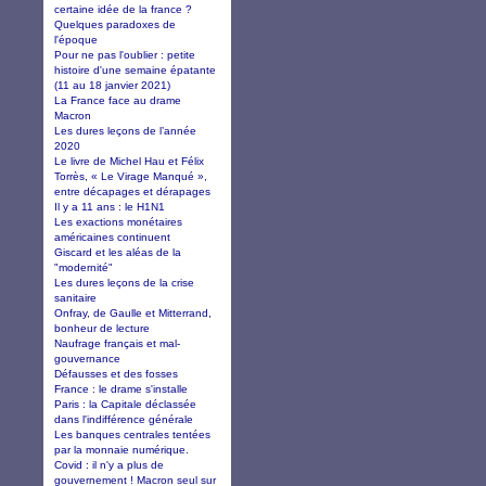
certaine idée de la france ?
Quelques paradoxes de
l'époque
Pour ne pas l'oublier : petite
histoire d'une semaine épatante
(11 au 18 janvier 2021)
La France face au drame
Macron
Les dures leçons de l’année
2020
Le livre de Michel Hau et Félix
Torrès, « Le Virage Manqué »,
entre décapages et dérapages
Il y a 11 ans : le H1N1
Les exactions monétaires
américaines continuent
Giscard et les aléas de la
"modernité"
Les dures leçons de la crise
sanitaire
Onfray, de Gaulle et Mitterrand,
bonheur de lecture
Naufrage français et mal-
gouvernance
Défausses et des fosses
France : le drame s'installe
Paris : la Capitale déclassée
dans l'indifférence générale
Les banques centrales tentées
par la monnaie numérique.
Covid : il n'y a plus de
gouvernement ! Macron seul sur