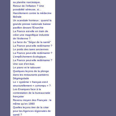
sa planète narcissique.
Retour de l’inflation ? Une
possibilité sérieuse, si…
Harcèlement contre la médecine
libérale
Un scandale honteux : quand la
grande presse nationale baisse
pavillon devant l'Enarchie
La France est-elle en train de
créer une magnifique industrie
de l'éolienne ?
La farce du "Ségur de la santé"
La France peut-elle redémarrer ?
Le poids des tares anciennes
La France peut-elle redémarrer ?
L’empêchement écologique.
La France peut-elle redémarrer ?
Une vue d'en-bas.
Le piano et le tabouret
Quelques leçons de la plonge
dans les restaurants parisiens
Dégringolade
Le « système » français est-il
structurellement « corrompu » ?
Les Enarques face à la
contestation de la bureaucratie
française
Revenu moyen des Français : le
même qu'en 1980
Quelles leçons tirer de la crise
pour les Agences régionales de
santé ?