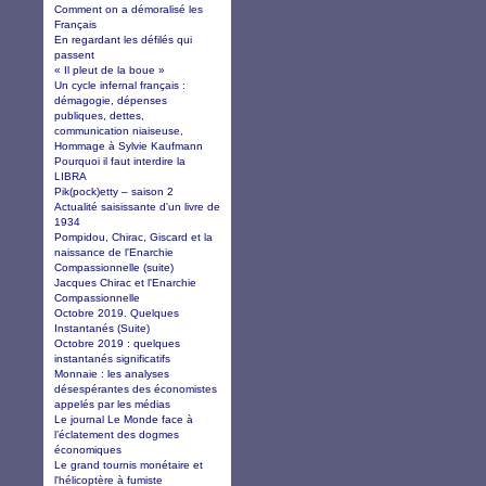
Comment on a démoralisé les
Français
En regardant les défilés qui
passent
« Il pleut de la boue »
Un cycle infernal français :
démagogie, dépenses
publiques, dettes,
communication niaiseuse,
Hommage à Sylvie Kaufmann
Pourquoi il faut interdire la
LIBRA
Pik(pock)etty – saison 2
Actualité saisissante d'un livre de
1934
Pompidou, Chirac, Giscard et la
naissance de l'Enarchie
Compassionnelle (suite)
Jacques Chirac et l'Enarchie
Compassionnelle
Octobre 2019. Quelques
Instantanés (Suite)
Octobre 2019 : quelques
instantanés significatifs
Monnaie : les analyses
désespérantes des économistes
appelés par les médias
Le journal Le Monde face à
l’éclatement des dogmes
économiques
Le grand tournis monétaire et
l'hélicoptère à fumiste