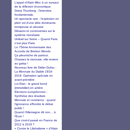
L’appel d’Alain Minc à un sursaut
de la réflexion économique
Greta Thunberg : l'interview
fondamentale.
Un spectacle rare : l’explosion en
plein vol d’une idée dominante
trompeuse et abusive
Désarroi et controverses sur le
système monétaire
Unibail sur Seine – Quand Paris
n’est plus Paris
Le 75ème Anniversaire des
Accords de Bretton Woods
Ça pleurniche de partout.
Chassez la monnaie, elle revient
au galop !
Nouveau livre de Didier Dufau :
La Monnaie du Diable 1919-
2019. Opération spéciale en
avant-première
Loi Elan : le grand bond
(immobilier) en arrière
Elections européennes -
Synthèse des résultats
Monnaie et commerce : quand
l’ignorance effondre le débat
public !
Quand l’Allemagne dit non… à
l’Euro !
Que s'est-il passé en France de
2012 à 2019 ?
« Contre le Libéralisme » d’Alain