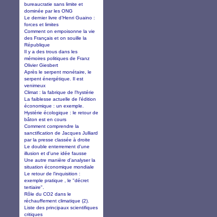
bureaucratie sans limite et
dominée par les ONG
Le dernier livre d’Henri Guaino :
forces et limites
Comment on empoisonne la vie
des Français et on souille la
République
Il y a des trous dans les
mémoires politiques de Franz
Olivier Giesbert
Après le serpent monétaire, le
serpent énergétique. Il est
venimeux
Climat : la fabrique de l'hystérie
La faiblesse actuelle de l'édition
économique : un exemple.
Hystérie écologique : le retour de
bâton est en cours
Comment comprendre la
sanctification de Jacques Julliard
par la presse classée à droite
Le double enterrement d'une
illusion et d'une idée fausse
Une autre manière d'analyser la
situation économique mondiale
Le retour de l'inquisition :
exemple pratique , le "décret
tertiaire".
Rôle du CO2 dans le
réchauffement climatique (2).
Liste des principaux scientifiques
critiques