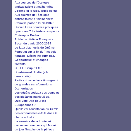
Aux sources de l'écologie
anticapitaliste et malhonnête -
L'ozone et le Giec. (suite et fin)
Aux sources de l'écologie
anticapitaliste et malhonnête.
Première partie : 1970-1982/
Discrédit des hommes politiques
: pourquoi ? Le triste exemple de
Christophe Béchu.
Article de Jérôme Fourquet -
Seconde partie 2000-2024
Le faux diagnostic de Jérôme
Fourquet sur la fin du " modèle
français" Décrire ne suffit pas.
Géopolitique et changes
flottants
CEDH : Coup d’Etat
Durablement Hostile (à la
démocratie)
Petites observations témoignant
de grandes transformations
économiques
Les dégâts sociaux des peurs et
des idolâtries manipulées.
Quel vote utile pour les
Européennes ?
Quelle est l'orientation du Cercle
des économistes e-toile dans le
chaos actuel ?
La semaine de la honte - A
conserver pour ceux qui feront
un jour l'histoire de la période