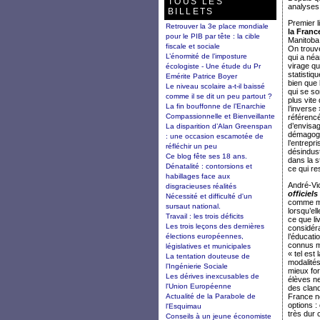
TOUS LES
analyses 
BILLETS
Premier l
Retrouver la 3e place mondiale
la Franc
pour le PIB par tête : la cible
Manitoba
fiscale et sociale
On trouv
L’énormité de l’imposture
qui a né
virage qu
écologiste - Une étude du Pr
statistiq
Emérite Patrice Boyer
bien que 
Le niveau scolaire a-t-il baissé
qui se so
comme il se dit un peu partout ?
plus vite
La fin bouffonne de l’Enarchie
l’inverse
Compassionnelle et Bienveillante
référencé
d’envisag
La disparition d’Alan Greenspan
démagogiq
: une occasion escamotée de
l’entrepri
réfléchir un peu
désindust
Ce blog fête ses 18 ans.
dans la s
Dénatalité : contorsions et
ce qui res
habillages face aux
André-Vic
disgracieuses réalités
officiel
Nécessité et difficulté d'un
comme mis
sursaut national.
lorsqu’el
Travail : les trois déficits
ce que li
Les trois leçons des dernières
considéra
élections européennes,
l’éducati
connus ma
législatives et municipales
« tel est
La tentation douteuse de
modalités
l’Ingénierie Sociale
mieux for
Les dérives inexcusables de
élèves ne
l'Union Européenne
des cland
Actualité de la Parabole de
France ne
options :
l'Esquimau
très dur 
Conseils à un jeune économiste