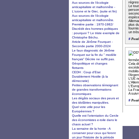
régress
Aux sources de l'écologie
Le tout
anticapitaliste et malhonnête -
personn
L'ozone et le Giec. (suite et fin)
second
Aux sources de l'écologie
espèce 
anticapitaliste et malhonnête.
Allema
Première partie : 1970-1982/
plus du
fourni
Discrédit des hommes politiques
un trè
: pourquoi ? Le triste exemple de
Christophe Béchu.
#
Posté
Article de Jérôme Fourquet -
Seconde partie 2000-2024
Le faux diagnostic de Jérôme
Fourquet sur la fin du " modèle
français" Décrire ne suffit pas.
fermée
Géopolitique et changes
Cela d
excéde
flottants
mobilis
CEDH : Coup d’Etat
l'Argen
Durablement Hostile (à la
L'UE n
démocratie)
L'Allem
Petites observations témoignant
L'Euro
de grandes transformations
La Fran
A suivr
économiques
Les dégâts sociaux des peurs et
#
Posté
des idolâtries manipulées.
Quel vote utile pour les
Européennes ?
Quelle est l'orientation du Cercle
des économistes e-toile dans le
chaos actuel ?
La semaine de la honte - A
conserver pour ceux qui feront
un jour l'histoire de la période