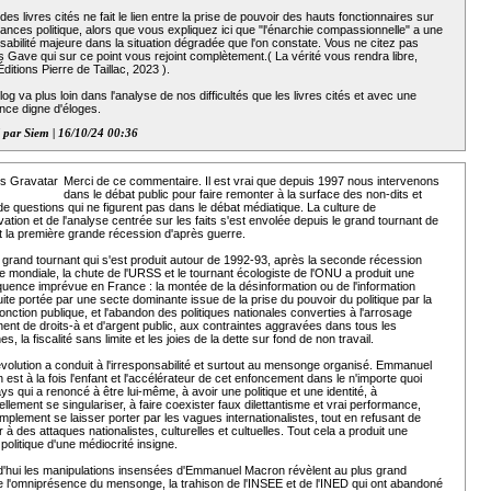
es livres cités ne fait le lien entre la prise de pouvoir des hauts fonctionnaires sur
tances politique, alors que vous expliquez ici que "l'énarchie compassionnelle" a une
abilité majeure dans la situation dégradée que l'on constate. Vous ne citez pas
 Gave qui sur ce point vous rejoint complètement.( La vérité vous rendra libre,
Éditions Pierre de Taillac, 2023 ).
log va plus loin dans l'analyse de nos difficultés que les livres cités et avec une
nce digne d'éloges.
 par Siem | 16/10/24 00:36
Merci de ce commentaire. Il est vrai que depuis 1997 nous intervenons
dans le débat public pour faire remonter à la surface des non-dits et
 de questions qui ne figurent pas dans le débat médiatique. La culture de
vation et de l'analyse centrée sur les faits s'est envolée depuis le grand tournant de
t la première grande récession d'après guerre.
e grand tournant qui s'est produit autour de 1992-93, après la seconde récession
 mondiale, la chute de l'URSS et le tournant écologiste de l'ONU a produit une
uence imprévue en France : la montée de la désinformation ou de l'information
ite portée par une secte dominante issue de la prise du pouvoir du politique par la
onction publique, et l'abandon des politiques nationales converties à l'arrosage
ent de droits-à et d'argent public, aux contraintes aggravées dans tous les
s, la fiscalité sans limite et les joies de la dette sur fond de non travail.
évolution a conduit à l'irresponsabilité et surtout au mensonge organisé. Emmanuel
est à la fois l'enfant et l'accélérateur de cet enfoncement dans le n'importe quoi
ys qui a renoncé à être lui-même, à avoir une politique et une identité, à
llement se singulariser, à faire coexister faux dilettantisme et vrai performance,
mplement se laisser porter par les vagues internationalistes, tout en refusant de
r à des attaques nationalistes, culturelles et cultuelles. Tout cela a produit une
politique d'une médiocrité insigne.
d'hui les manipulations insensées d'Emmanuel Macron révèlent au plus grand
 l'omniprésence du mensonge, la trahison de l'INSEE et de l'INED qui ont abandoné