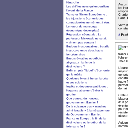
l'énarchie
Aucun d
Les chiffres noirs qui endeuillent
les ins
l’avenir de la France
respons
Trump et l’Union Européenne :
Charles
Paris, 
les injonctions économiques
contradictoires ne mènent à rien.
Votre b
Le retour du mensonge
consta
économique décomplexé
Régression néonatale : Le
#
Posté
professeur Minkowski ne serait
vraiment pas content !
Budgets irresponsables : bataille
instructive entre deux hauts
traiter
fonctionnaires
l'obser
Erreurs évitables et déficits
1973 e
abyssaux : la fin de la
désinvolture ?
L'autr
Enfin un prix "Nobel" d'économie
majeure
qui le mérite
conséq
constru
Quelques livres à lire sur la crise
haute f
et ses solutions
perman
Impôts et dépenses publiques :
domaine
l'urgence absolue d'éviter le
gouffre.
Cette 
Que pensez du nouveau
Macron 
d'un pa
gouvernement Barnier ?
éventue
De la nuisance des « marchés
pour si
administratifs » à la mésaventure
résiste
du Gouvernement Barnier.
classe 
France et Europe : la fin de la
désinvolture ou le début de la
Aujour
nombre
folie sans fin ?