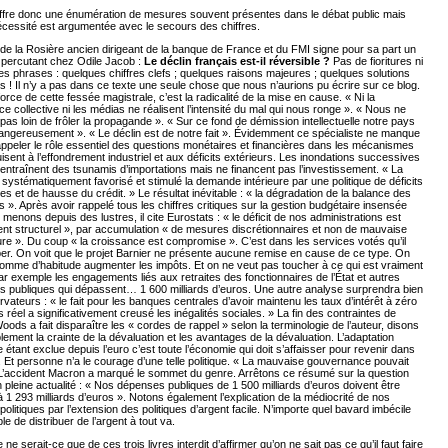
 offre donc une énumération de mesures souvent présentes dans le débat public mais
écessité est argumentée avec le secours des chiffres.
e la Rosière ancien dirigeant de la banque de France et du FMI signe pour sa part un
re percutant chez Odile Jacob :
Le déclin français est-il réversible ?
Pas de fioritures ni
s phrases : quelques chiffres clefs ; quelques raisons majeures ; quelques solutions
es ! Il n’y a pas dans ce texte une seule chose que nous n’aurions pu écrire sur ce blog.
force de cette fessée magistrale, c’est la radicalité de la mise en cause. « Ni la
e collective ni les médias ne réalisent l’intensité du mal qui nous ronge ». « Nous ne
s loin de frôler la propagande ». « Sur ce fond de démission intellectuelle notre pays
angereusement ». « Le déclin est de notre fait ». Évidemment ce spécialiste ne manque
ppeler le rôle essentiel des questions monétaires et financières dans les mécanismes
isent à l’effondrement industriel et aux déficits extérieurs. Les inondations successives
 entraînent des tsunamis d’importations mais ne financent pas l’investissement. « La
systématiquement favorisé et stimulé la demande intérieure par une politique de déficits
es et de hausse du crédit. » Le résultat inévitable : « la dégradation de la balance des
 ». Après avoir rappelé tous les chiffres critiques sur la gestion budgétaire insensée
menons depuis des lustres, il cite Eurostats : « le déficit de nos administrations est
nt structurel », par accumulation « de mesures discrétionnaires et non de mauvaise
re ». Du coup « la croissance est compromise ». C’est dans les services votés qu’il
per. On voit que le projet Barnier ne présente aucune remise en cause de ce type. On
omme d’habitude augmenter les impôts. Et on ne veut pas toucher à ce qui est vraiment
ar exemple les engagements liés aux retraites des fonctionnaires de l’État et autres
s publiques qui dépassent… 1 600 milliards d’euros. Une autre analyse surprendra bien
vateurs : « le fait pour les banques centrales d’avoir maintenu les taux d’intérêt à zéro
 réel a significativement creusé les inégalités sociales. » La fin des contraintes de
oods a fait disparaître les « cordes de rappel » selon la terminologie de l’auteur, disons
lement la crainte de la dévaluation et les avantages de la dévaluation. L’adaptation
 étant exclue depuis l’euro c’est toute l’économie qui doit s’affaisser pour revenir dans
. Et personne n’a le courage d’une telle politique. « La mauvaise gouvernance pouvait
. L’accident Macron a marqué le sommet du genre. Arrêtons ce résumé sur la question
n pleine actualité : « Nos dépenses publiques de 1 500 milliards d’euros doivent être
à 1 293 milliards d’euros ». Notons également l’explication de la médiocrité de nos
litiques par l’extension des politiques d’argent facile. N’importe quel bavard imbécile
le de distribuer de l’argent à tout va.
 ne serait-ce que de ces trois livres interdit d’affirmer qu’on ne sait pas ce qu’il faut faire