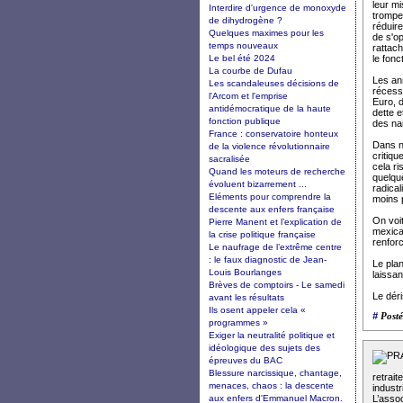
leur mi
Interdire d'urgence de monoxyde
trompe
de dihydrogène ?
réduire
Quelques maximes pour les
de s'op
temps nouveaux
rattac
Le bel été 2024
le fonc
La courbe de Dufau
Les an
Les scandaleuses décisions de
récess
l'Arcom et l'emprise
Euro, d
antidémocratique de la haute
dette e
fonction publique
des nai
France : conservatoire honteux
Dans no
de la violence révolutionnaire
critiqu
sacralisée
cela r
Quand les moteurs de recherche
quelqu
évoluent bizarrement ...
radical
Eléments pour comprendre la
moins p
descente aux enfers française
On voit
Pierre Manent et l’explication de
mexican
la crise politique française
renforc
Le naufrage de l’extrême centre
: le faux diagnostic de Jean-
Le pla
Louis Bourlanges
laissan
Brèves de comptoirs - Le samedi
Le déri
avant les résultats
Ils osent appeler cela «
#
Posté
programmes »
Exiger la neutralité politique et
idéologique des sujets des
épreuves du BAC
Blessure narcissique, chantage,
retrai
menaces, chaos : la descente
indust
aux enfers d'Emmanuel Macron.
L’assoc