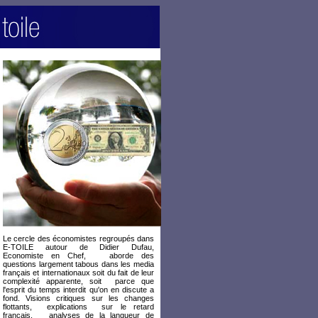
Le cercle des économistes regroupés dans
E-TOILE autour de Didier Dufau,
Economiste en Chef, aborde des
questions largement tabous dans les media
français et internationaux soit du fait de leur
complexité apparente, soit parce que
l'esprit du temps interdit qu'on en discute a
fond. Visions critiques sur les changes
flottants, explications sur le retard
français, analyses de la langueur de