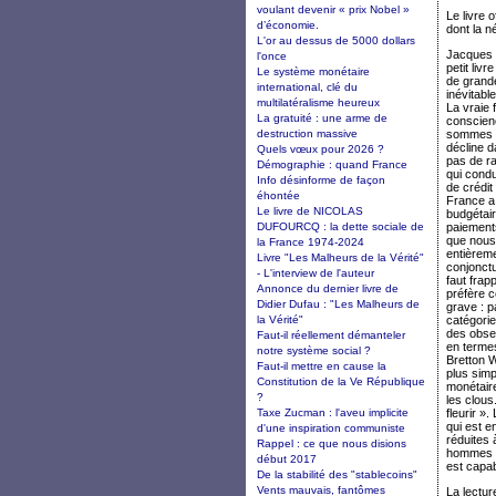
voulant devenir « prix Nobel »
Le livre
d’économie.
dont la n
L'or au dessus de 5000 dollars
Jacques d
l'once
petit liv
Le système monétaire
de grande
international, clé du
inévitabl
multilatéralisme heureux
La vraie 
La gratuité : une arme de
conscienc
destruction massive
sommes pa
décline d
Quels vœux pour 2026 ?
pas de ra
Démographie : quand France
qui condu
Info désinforme de façon
de crédit
éhontée
France a 
Le livre de NICOLAS
budgétair
DUFOURCQ : la dette sociale de
paiements
que nous 
la France 1974-2024
entièreme
Livre "Les Malheurs de la Vérité"
conjonctu
- L'interview de l'auteur
faut frap
Annonce du dernier livre de
préfère c
Didier Dufau : "Les Malheurs de
grave : p
la Vérité"
catégorie
des obser
Faut-il réellement démanteler
en termes
notre système social ?
Bretton W
Faut-il mettre en cause la
plus simp
Constitution de la Ve République
monétaire
?
les clous
Taxe Zucman : l'aveu implicite
fleurir »
qui est e
d'une inspiration communiste
réduites 
Rappel : ce que nous disions
hommes po
début 2017
est capab
De la stabilité des "stablecoins"
Vents mauvais, fantômes
La lecture