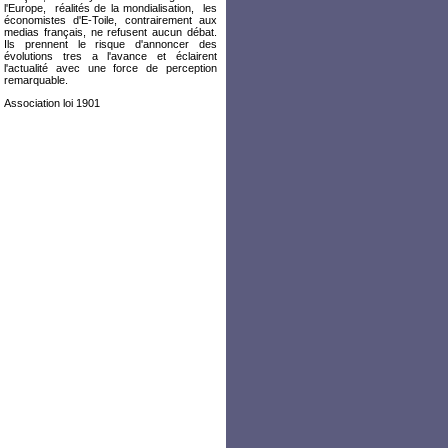
l'Europe, réalités de la mondialisation, les
économistes d'E-Toile, contrairement aux
medias français, ne refusent aucun débat.
Ils prennent le risque d'annoncer des
évolutions tres a l'avance et éclairent
l'actualité avec une force de perception
remarquable.
Association loi 1901