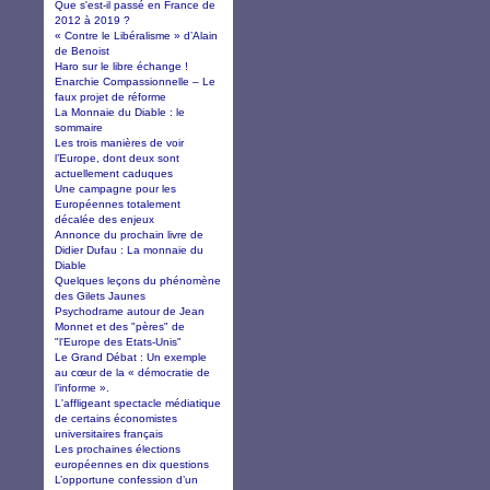
Que s'est-il passé en France de
2012 à 2019 ?
« Contre le Libéralisme » d’Alain
de Benoist
Haro sur le libre échange !
Enarchie Compassionnelle – Le
faux projet de réforme
La Monnaie du Diable : le
sommaire
Les trois manières de voir
l’Europe, dont deux sont
actuellement caduques
Une campagne pour les
Européennes totalement
décalée des enjeux
Annonce du prochain livre de
Didier Dufau : La monnaie du
Diable
Quelques leçons du phénomène
des Gilets Jaunes
Psychodrame autour de Jean
Monnet et des "pères" de
"l'Europe des Etats-Unis"
Le Grand Débat : Un exemple
au cœur de la « démocratie de
l’informe ».
L'affligeant spectacle médiatique
de certains économistes
universitaires français
Les prochaines élections
européennes en dix questions
L’opportune confession d’un