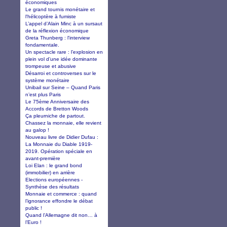
économiques
Le grand tournis monétaire et
l'hélicoptère à fumiste
L’appel d’Alain Minc à un sursaut
de la réflexion économique
Greta Thunberg : l'interview
fondamentale.
Un spectacle rare : l’explosion en
plein vol d’une idée dominante
trompeuse et abusive
Désarroi et controverses sur le
système monétaire
Unibail sur Seine – Quand Paris
n’est plus Paris
Le 75ème Anniversaire des
Accords de Bretton Woods
Ça pleurniche de partout.
Chassez la monnaie, elle revient
au galop !
Nouveau livre de Didier Dufau :
La Monnaie du Diable 1919-
2019. Opération spéciale en
avant-première
Loi Elan : le grand bond
(immobilier) en arrière
Elections européennes -
Synthèse des résultats
Monnaie et commerce : quand
l’ignorance effondre le débat
public !
Quand l’Allemagne dit non… à
l’Euro !