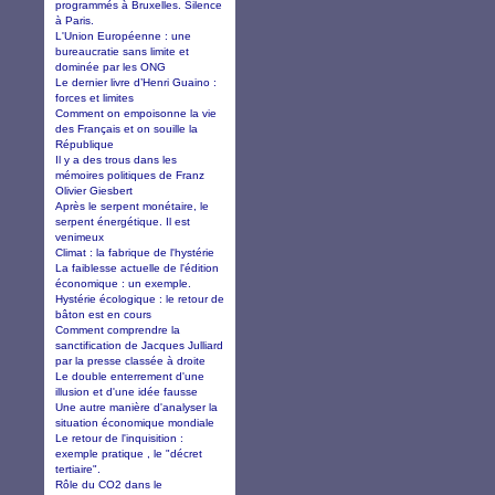
programmés à Bruxelles. Silence
à Paris.
L'Union Européenne : une
bureaucratie sans limite et
dominée par les ONG
Le dernier livre d’Henri Guaino :
forces et limites
Comment on empoisonne la vie
des Français et on souille la
République
Il y a des trous dans les
mémoires politiques de Franz
Olivier Giesbert
Après le serpent monétaire, le
serpent énergétique. Il est
venimeux
Climat : la fabrique de l'hystérie
La faiblesse actuelle de l'édition
économique : un exemple.
Hystérie écologique : le retour de
bâton est en cours
Comment comprendre la
sanctification de Jacques Julliard
par la presse classée à droite
Le double enterrement d'une
illusion et d'une idée fausse
Une autre manière d'analyser la
situation économique mondiale
Le retour de l'inquisition :
exemple pratique , le "décret
tertiaire".
Rôle du CO2 dans le