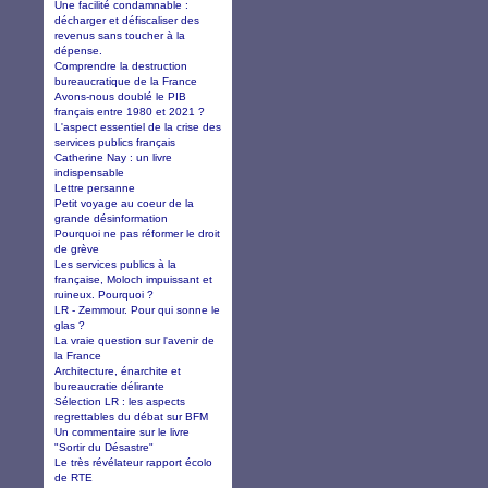
Une facilité condamnable :
décharger et défiscaliser des
revenus sans toucher à la
dépense.
Comprendre la destruction
bureaucratique de la France
Avons-nous doublé le PIB
français entre 1980 et 2021 ?
L'aspect essentiel de la crise des
services publics français
Catherine Nay : un livre
indispensable
Lettre persanne
Petit voyage au coeur de la
grande désinformation
Pourquoi ne pas réformer le droit
de grève
Les services publics à la
française, Moloch impuissant et
ruineux. Pourquoi ?
LR - Zemmour. Pour qui sonne le
glas ?
La vraie question sur l'avenir de
la France
Architecture, énarchite et
bureaucratie délirante
Sélection LR : les aspects
regrettables du débat sur BFM
Un commentaire sur le livre
"Sortir du Désastre"
Le très révélateur rapport écolo
de RTE