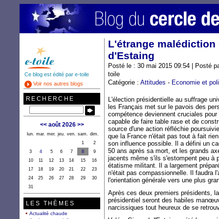
L'étrange malédiction
d'Estaing
Posté le : 30 mai 2015 09:54 | Posté p
toile
Ce blog est édité par e-toile
Catégorie :
Attitudes
-
Economie et poli
Voir nos autres blogs
RECHERCHE
L'élection présidentielle au suffrage un
les Français met sur le pavois des pers
compétence deviennent cruciales pour 
capable de faire table rase et de cons
<<
août 2026
>>
source d'une action réfléchie poursuivie
lun.
mar.
mer.
jeu.
ven.
sam.
dim.
que la France n'était pas tout à fait rien
son influence possible. Il a défini un c
1
2
50 ans après sa mort, et les grands axe
3
4
5
6
7
8
9
jacents même s'ils s'estompent peu à p
10
11
12
13
14
15
16
étatisme militant. Il a largement prépar
17
18
19
20
21
22
23
n'était pas compassionnelle. Il faudra l
24
25
26
27
28
29
30
l'orientation générale vers une plus gr
31
Après ces deux premiers présidents, la 
présidentiel seront des habiles manœuv
LES THÈMES
narcissiques tout heureux de se retrouv
Actualité chaude