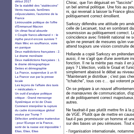
début 2017
Chirac, que l'on déguisait en "fasciste"
De la stabilité des "stablecoins"
un bel animal politique. Une fois au pou
Vents mauvais, fantômes
ni, qui revenait à laisser la France glis
crépusculaires, l’automne de la
politiquement correct émollient.
France
Lintrouvable politique de l'offre
Sarkozy défendra une attitude pro amér
d'Emmanuel Macron
celle de Lecanuet, tout en sombrant dan
Un climat fiscal absurde
soumission au politiquement correct. Lu
« Couple franco-allemand » : le
coïncidence avec l'intérêt national ne s
mythe peut-il encore survivre ?
qu'en ne prenant de mesures qu'en vue 
Alain Minc en souffrance, voire
attend toujours une vision construite de
en panique
Deux malédictions françaises : 2.
Hollande a copié Sarkozy en prétendant 
Le drame monétaire
aussi, il ne s'agit que d'une aventure in
Deux malédictions françaises : 1.
fonction. Il ne la mérite pas mais il en
le drame démographique
pays ? L'élection, voilà le Graal et l'u
Dettes et démographie
simplement abaissé le débat au niveau 
La France, suspendue à un fil
"Maintenant je distribue ; c'est pas cher
La France vue par la presse
"tchatche", tous ces c… qui voteront p
locale
Les leçons de l’affaire des taxis
On se prépare à un nouvel affrontement
« médicalisés »
de manœuvres de communication, d'opé
Un outil d'analyse politique
et de politiquement correct majestueux
critique : Grand mensonge
autres.
Systémique et loi de Chaix
Comment interpréter la rupture
Ne faudrait-il pas plutôt mettre fin à la
du cadre économique global
de VGE. Plutôt que de mettre en cause l
voulue par Trump ?
faut-il pas promouvoir un homme et une
Défection américaine inattendue
: pour l’Europe et la France,
sur des bases un peu sérieuses. Tout es
sortir de la nasse est impossible !
- l'organisation internationale, notam
Elias, Elias, Elias