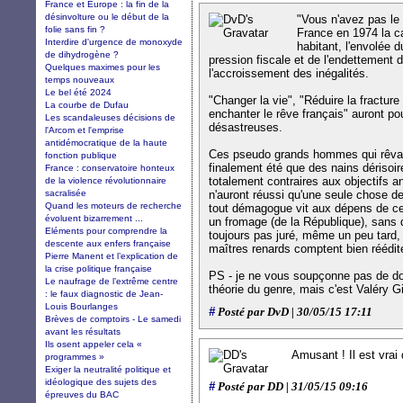
France et Europe : la fin de la
désinvolture ou le début de la
"Vous n'avez pas le
folie sans fin ?
France en 1974 la c
Interdire d'urgence de monoxyde
habitant, l'envolée 
de dihydrogène ?
pression fiscale et de l'endettement d
Quelques maximes pour les
l'accroissement des inégalités.
temps nouveaux
Le bel été 2024
"Changer la vie", "Réduire la fracture 
La courbe de Dufau
enchanter le rêve français" auront p
Les scandaleuses décisions de
désastreuses.
l'Arcom et l'emprise
antidémocratique de la haute
Ces pseudo grands hommes qui rêvaien
fonction publique
finalement été que des nains dérisoir
France : conservatoire honteux
totalement contraires aux objectifs a
de la violence révolutionnaire
sacralisée
n'auront réussi qu'une seule chose d
Quand les moteurs de recherche
tout démagogue vit aux dépens de ceu
évoluent bizarrement ...
un fromage (de la République), sans 
Eléments pour comprendre la
toujours pas juré, même un peu tard, q
descente aux enfers française
maîtres renards comptent bien rééditer
Pierre Manent et l’explication de
la crise politique française
PS - je ne vous soupçonne pas de don
Le naufrage de l’extrême centre
théorie du genre, mais c'est Valéry G
: le faux diagnostic de Jean-
Louis Bourlanges
#
Posté par DvD | 30/05/15 17:11
Brèves de comptoirs - Le samedi
avant les résultats
Ils osent appeler cela «
Amusant ! Il est vrai 
programmes »
Exiger la neutralité politique et
idéologique des sujets des
#
Posté par DD | 31/05/15 09:16
épreuves du BAC