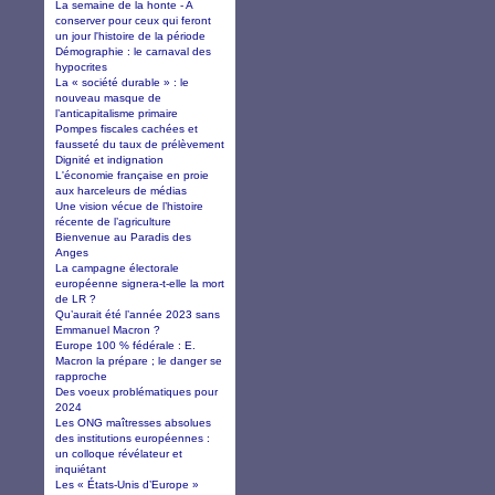
La semaine de la honte - A
conserver pour ceux qui feront
un jour l'histoire de la période
Démographie : le carnaval des
hypocrites
La « société durable » : le
nouveau masque de
l’anticapitalisme primaire
Pompes fiscales cachées et
fausseté du taux de prélèvement
Dignité et indignation
L'économie française en proie
aux harceleurs de médias
Une vision vécue de l’histoire
récente de l’agriculture
Bienvenue au Paradis des
Anges
La campagne électorale
européenne signera-t-elle la mort
de LR ?
Qu’aurait été l’année 2023 sans
Emmanuel Macron ?
Europe 100 % fédérale : E.
Macron la prépare ; le danger se
rapproche
Des voeux problématiques pour
2024
Les ONG maîtresses absolues
des institutions européennes :
un colloque révélateur et
inquiétant
Les « États-Unis d’Europe »