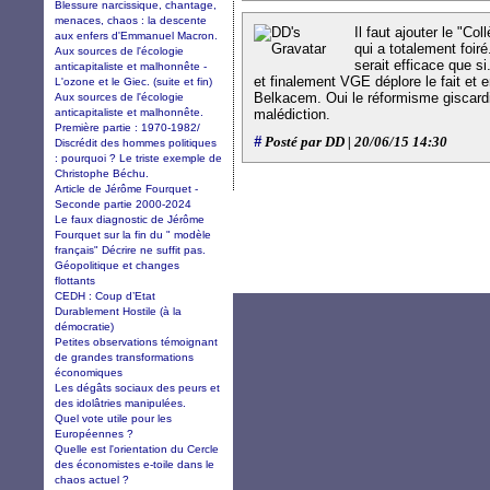
Blessure narcissique, chantage,
menaces, chaos : la descente
Il faut ajouter le "Co
aux enfers d'Emmanuel Macron.
qui a totalement foir
Aux sources de l'écologie
serait efficace que si.
anticapitaliste et malhonnête -
et finalement VGE déplore le fait et
L'ozone et le Giec. (suite et fin)
Belkacem. Oui le réformisme giscardi
Aux sources de l'écologie
anticapitaliste et malhonnête.
malédiction.
Première partie : 1970-1982/
#
Posté par DD | 20/06/15 14:30
Discrédit des hommes politiques
: pourquoi ? Le triste exemple de
Christophe Béchu.
Article de Jérôme Fourquet -
Seconde partie 2000-2024
Le faux diagnostic de Jérôme
Fourquet sur la fin du " modèle
français" Décrire ne suffit pas.
Géopolitique et changes
flottants
CEDH : Coup d’Etat
Durablement Hostile (à la
démocratie)
Petites observations témoignant
de grandes transformations
économiques
Les dégâts sociaux des peurs et
des idolâtries manipulées.
Quel vote utile pour les
Européennes ?
Quelle est l'orientation du Cercle
des économistes e-toile dans le
chaos actuel ?