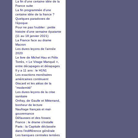
La fin d'une certaine idée de la
France suite
La fin programmée d'une
certaine idée de la france ?
Quelques paradoxes de
l'époque
Pour ne pas l'oublier : petite
histoire d'une semaine épatante
(11 au 18 janvier 2021)
La France face au drame
Macron
Les dures leçons de l’année
2020
Le livre de Michel Hau et Félix
Torrès, « Le Virage Manqué »,
entre décapages et dérapages
Il y a 11 ans : le H1N1
Les exactions monétaires
américaines continuent
Giscard et les aléas de la
"modernité"
Les dures leçons de la crise
sanitaire
Onfray, de Gaulle et Mitterrand,
bonheur de lecture
Naufrage français et mal-
gouvernance
Défausses et des fosses
France : le drame s'installe
Paris : la Capitale déclassée
dans l'indifférence générale
Les banques centrales tentées