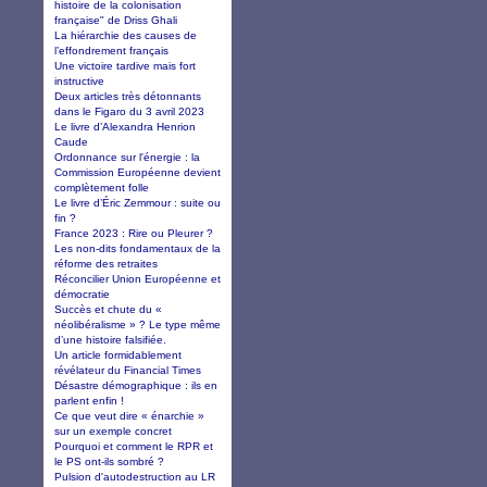
histoire de la colonisation
française" de Driss Ghali
La hiérarchie des causes de
l’effondrement français
Une victoire tardive mais fort
instructive
Deux articles très détonnants
dans le Figaro du 3 avril 2023
Le livre d’Alexandra Henrion
Caude
Ordonnance sur l'énergie : la
Commission Européenne devient
complètement folle
Le livre d’Éric Zemmour : suite ou
fin ?
France 2023 : Rire ou Pleurer ?
Les non-dits fondamentaux de la
réforme des retraites
Réconcilier Union Européenne et
démocratie
Succès et chute du «
néolibéralisme » ? Le type même
d’une histoire falsifiée.
Un article formidablement
révélateur du Financial Times
Désastre démographique : ils en
parlent enfin !
Ce que veut dire « énarchie »
sur un exemple concret
Pourquoi et comment le RPR et
le PS ont-ils sombré ?
Pulsion d'autodestruction au LR