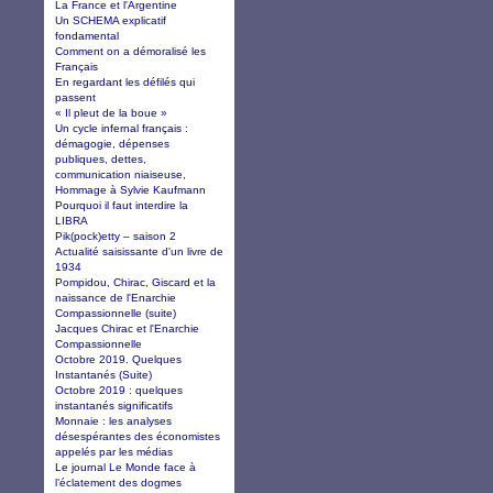
La France et l'Argentine
Un SCHEMA explicatif
fondamental
Comment on a démoralisé les
Français
En regardant les défilés qui
passent
« Il pleut de la boue »
Un cycle infernal français :
démagogie, dépenses
publiques, dettes,
communication niaiseuse,
Hommage à Sylvie Kaufmann
Pourquoi il faut interdire la
LIBRA
Pik(pock)etty – saison 2
Actualité saisissante d'un livre de
1934
Pompidou, Chirac, Giscard et la
naissance de l'Enarchie
Compassionnelle (suite)
Jacques Chirac et l'Enarchie
Compassionnelle
Octobre 2019. Quelques
Instantanés (Suite)
Octobre 2019 : quelques
instantanés significatifs
Monnaie : les analyses
désespérantes des économistes
appelés par les médias
Le journal Le Monde face à
l’éclatement des dogmes