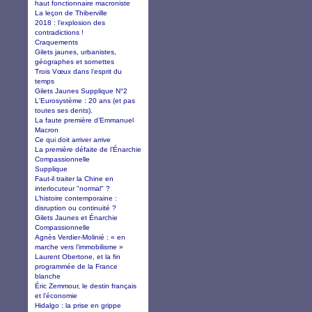
haut fonctionnaire macroniste
La leçon de Thiberville
2018 : l’explosion des
contradictions !
Craquements
Gilets jaunes, urbanistes,
géographes et sornettes
Trois Vœux dans l’esprit du
temps
Gilets Jaunes Supplique N°2
L'Eurosystème : 20 ans (et pas
toutes ses dents).
La faute première d’Emmanuel
Macron
Ce qui doit arriver arrive
La première défaite de l’Énarchie
Compassionnelle
Supplique
Faut-il traiter la Chine en
interlocuteur "normal" ?
L’histoire contemporaine :
disruption ou continuité ?
Gilets Jaunes et Énarchie
Compassionnelle
Agnès Verdier-Molinié : « en
marche vers l’immobilisme »
Laurent Obertone, et la fin
programmée de la France
blanche
Éric Zemmour, le destin français
et l’économie
Hidalgo : la prise en grippe