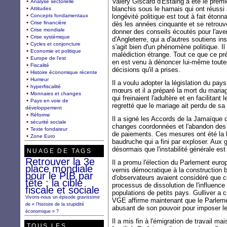
Valéry Giscard d'Estaing a été le premie
Analyse sectorielle
blanchis sous le harnais qui ont réussi
Attitudes
Concepts fondamentaux
longévité politique est tout à fait éton
Crise financière
dès les années cinquante et se retrou
Crise mondiale
donner des conseils écoutés pour l'aven
Crise systémique
d'Angleterre, qui a d'autres soutiens ins
Cycles et conjoncture
s'agit bien d'un phénomène politique. I
Economie et politique
malédiction étrange. Tout ce que ce prés
Europe de l'est
en est venu à dénoncer lui-même tout
Fiscalité
décisions qu'il a prises.
Histoire économique récente
Humeur
Il a voulu adopter la législation du pay
hyperfiscalité
mœurs et il a préparé la mort du mariag
Monnaies et changes
qui freinaient l'adultère et en facilitant
Pays en voie de
regretté que le mariage ait perdu de sa
développement
Réforme
Il a signé les Accords de la Jamaïque qu
sécurité sociale
changes coordonnées et l'abandon des 
Texte fondateur
de paiements. Ces mesures ont été la 
Zone Euro
baudruche qui a fini par exploser. Aux
désormais que l'instabilité générale es
NUAGE DE TAGS
Retrouver la 3e
Il a promu l'élection du Parlement euro
place mondiale
vernis démocratique à la construction 
pour le PIB par
d'observateurs avaient considéré que c
tête : la cible
processus de dissolution de l'influenc
fiscale et sociale
populations de petits pays. Gulliver a c
Vivons-nous un épisode gravissime
VGE affirme maintenant que le Parlement
de « l’histoire de la stupidité
abusant de son pouvoir pour imposer le 
économique » ?
Il a mis fin à l'émigration de travail 
TOUS LES