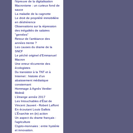
l'épreuve de la digitalisation
Macronisme : un curieux fond de
sauce
La maladie de la cagnotte
Le droit de propriété immobilière
en déshérence
Observations sur la répression
des inégalités de salaires
"genrées"
Retour de l’ambiance des
années trente ?
Les causes du drame de la
SNCF
Le péché originel d’Emmanuel
Macron
Une erreur récurrente des
écologistes
Du transistor à la TNT et à
Internet : histoire d’un
abaissement médiatique
consternant
Hommage à Agnès Verdier
Molinié
L’étrange année 2017
Les Intouchables d’État de
Vincent Jauvert - Robert Laffont
En écoutant Louis Gallois
L’Énarchie en (in) action
Un aspect du drame français :
l'agriculture
Crypto-monnaies : entre hystérie
et innovation.