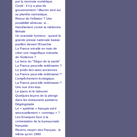
par la monnaie numérique.
Covid : il n'y a plus de
gouvernement ! Macron seul sur
sa planète narcissique.
Retour de l’inflation ? Une
possibilité sérieuse, si…
Harcèlement contre la médecine
libérale
Un scandale honteux : quand la
grande presse nationale baisse
pavillon devant l'Enarchie
La France est-elle en train de
créer une magnifique industrie
de l'éolienne ?
La farce du "Ségur de la santé"
La France peut-elle redémarrer ?
Le poids des tares anciennes
La France peut-elle redémarrer ?
L’empêchement écologique.
La France peut-elle redémarrer ?
Une vue d'en-bas.
Le piano et le tabouret
Quelques leçons de la plonge
dans les restaurants parisiens
Dégringolade
Le « système » français est-il
structurellement « corrompu » ?
Les Enarques face à la
contestation de la bureaucratie
française
Revenu moyen des Français : le
même qu'en 1980