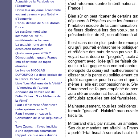
Actualité de la Parabole de
s'est retournée contre l'intérêt national.
l'Esquimau
France !
Conseils à un jeune économiste
voulant devenir « prix Nobel »
Bien sûr on peut ricaner de certains tr
d’économie.
déjeuners à l'Elysées avec les éboueurs
L'or au dessus de 5000 dollars
l'imitation ridicule de la communicatio
l'once
de fleurs distingué lors des vœux, sa s
Le système monétaire
présidentielles de 81, son afféterie à a
international, clé du
multilatéralisme heureux
Il est sans doute plus juste de remarq
La gratuité : une arme de
cru qu'il pourrait enfourcher le politiq
destruction massive
et réfléchie des buts de son pouvoir. Il 
Quels vœux pour 2026 ?
voyait sans doute un "progrès", facile 
Démographie : quand France
congruent avec l'idée qu'il se faisait 
Info désinforme de façon
qui lui a fait gagner son combat contre
éhontée
monopole du cœur) est malheureusement
Le livre de NICOLAS
glisser sur la pente du politiquement c
DUFOURCQ : la dette sociale de
la France 1974-2024
plutôt dangereux pour la nation et que l
Livre "Les Malheurs de la Vérité"
même si elle est compassionnelle. S'exh
- L'interview de l'auteur
Courchevel ne l'a pas empêché de prend
Annonce du dernier livre de
aura été un septennat fiscal, où toutes 
Didier Dufau : "Les Malheurs de
difficultés actuelles ont été favorisées.
la Vérité"
Faut-il réellement démanteler
Malheureusement, tous les présidents s
notre système social ?
formule "giscard". Habileté manœuvrièr
Faut-il mettre en cause la
fiscalité.
Constitution de la Ve République
?
Mitterrand était, par nature, un ambitie
Taxe Zucman : l'aveu implicite
Ses deux mandats ont affaibli la France a
d'une inspiration communiste
a porté l'Etat fiscal à son plus haut et
Rappel : ce que nous disions