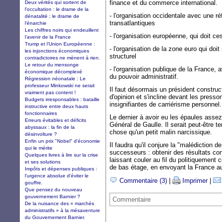
finance et du commerce international.
Deux vérités qui sortent de
l'occultation : le drame de la
- l'organisation occidentale avec une ré
dénatalité ; le drame de
transatlantiques
l'énarchie
Les chiffres noirs qui endeuillent
- l'organisation européenne, qui doit ce
l’avenir de la France
Trump et l’Union Européenne :
- l'organisation de la zone euro qui doi
les injonctions économiques
structurel
contradictoires ne mènent à rien.
Le retour du mensonge
- l'organisation publique de la France, 
économique décomplexé
du pouvoir administratif.
Régression néonatale : Le
professeur Minkowski ne serait
Il faut désormais un président construc
vraiment pas content !
d'opinion et s'incline devant les presso
Budgets irresponsables : bataille
insignifiantes de carriérisme personnel.
instructive entre deux hauts
fonctionnaires
Le dernier à avoir eu les épaules assez 
Erreurs évitables et déficits
Général de Gaulle. Il serait peut-être te
abyssaux : la fin de la
chose qu'un petit malin narcissique.
désinvolture ?
Enfin un prix "Nobel" d'économie
Il faudra qu'il conjure la "malédiction 
qui le mérite
successeurs : obtenir des résultats con
Quelques livres à lire sur la crise
laissant couler au fil du politiquement 
et ses solutions
de bas étage, en envoyant la France au
Impôts et dépenses publiques :
l'urgence absolue d'éviter le
Commentaire (3)
|
Imprimer
|
gouffre.
Que pensez du nouveau
gouvernement Barnier ?
Commentaire
De la nuisance des « marchés
administratifs » à la mésaventure
du Gouvernement Barnier.