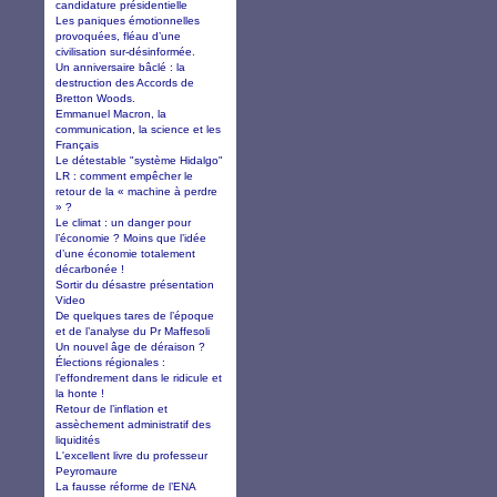
candidature présidentielle
Les paniques émotionnelles
provoquées, fléau d’une
civilisation sur-désinformée.
Un anniversaire bâclé : la
destruction des Accords de
Bretton Woods.
Emmanuel Macron, la
communication, la science et les
Français
Le détestable "système Hidalgo"
LR : comment empêcher le
retour de la « machine à perdre
» ?
Le climat : un danger pour
l’économie ? Moins que l’idée
d’une économie totalement
décarbonée !
Sortir du désastre présentation
Video
De quelques tares de l’époque
et de l’analyse du Pr Maffesoli
Un nouvel âge de déraison ?
Élections régionales :
l’effondrement dans le ridicule et
la honte !
Retour de l’inflation et
assèchement administratif des
liquidités
L'excellent livre du professeur
Peyromaure
La fausse réforme de l’ENA