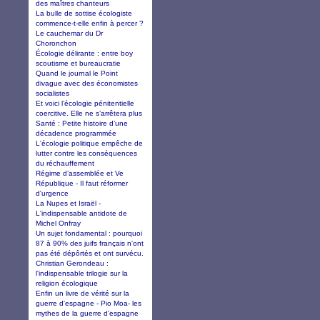
des maîtres chanteurs
La bulle de sottise écologiste
commence-t-elle enfin à percer ?
Le cauchemar du Dr
Choronchon
Écologie délirante : entre boy
scoutisme et bureaucratie
Quand le journal le Point
divague avec des économistes
socialistes
Et voici l’écologie pénitentielle
coercitive. Elle ne s’arrêtera plus
Santé : Petite histoire d’une
décadence programmée
L'écologie politique empêche de
lutter contre les conséquences
du réchauffement
Régime d’assemblée et Ve
République - Il faut réformer
d'urgence
La Nupes et Israël -
L'indispensable antidote de
Michel Onfray
Un sujet fondamental : pourquoi
87 à 90% des juifs français n'ont
pas été dépôrtés et ont survécu.
Christian Gerondeau :
l'indispensable trilogie sur la
religion écologique
Enfin un livre de vérité sur la
guerre d'espagne - Pio Moa- les
mythes de la guerre d'espagne