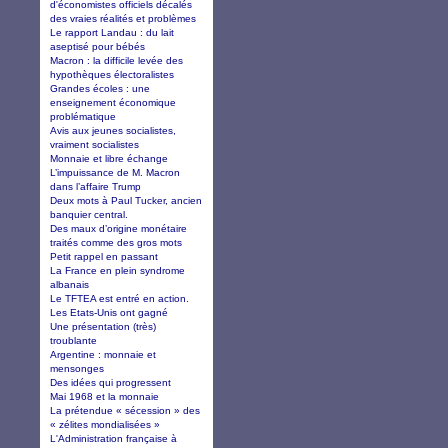
d'économistes officiels décalés
des vraies réalités et problèmes
Le rapport Landau : du lait
aseptisé pour bébés
Macron : la difficile levée des
hypothèques électoralistes
Grandes écoles : une
enseignement économique
problématique
Avis aux jeunes socialistes,
vraiment socialistes
Monnaie et libre échange
L’impuissance de M. Macron
dans l’affaire Trump
Deux mots à Paul Tucker, ancien
banquier central.
Des maux d’origine monétaire
traités comme des gros mots
Petit rappel en passant
La France en plein syndrome
albanais
Le TFTEA est entré en action.
Les Etats-Unis ont gagné
Une présentation (très)
troublante
Argentine : monnaie et
mensonges
Des idées qui progressent
Mai 1968 et la monnaie
La prétendue « sécession » des
« zélites mondialisées »
L'Administration française à