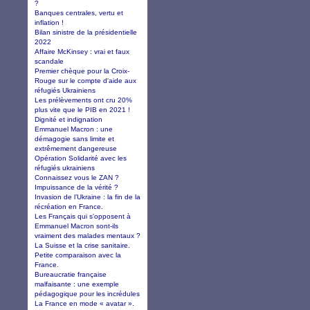
?
Banques centrales, vertu et
inflation !
Bilan sinistre de la présidentielle
2022
Affaire McKinsey : vrai et faux
scandale
Premier chèque pour la Croix-
Rouge sur le compte d'aide aux
réfugiés Ukrainiens
Les prélèvements ont cru 20%
plus vite que le PIB en 2021 !
Dignité et indignation
Emmanuel Macron : une
démagogie sans limite et
extrêmement dangereuse
Opération Solidarité avec les
réfugiés ukrainiens
Connaissez vous le ZAN ?
Impuissance de la vérité ?
Invasion de l’Ukraine : la fin de la
récréation en France.
Les Français qui s'opposent à
Emmanuel Macron sont-ils
vraiment des malades mentaux ?
La Suisse et la crise sanitaire.
Petite comparaison avec la
France.
Bureaucratie française
malfaisante : une exemple
pédagogique pour les incrédules
La France en mode « avatar ».