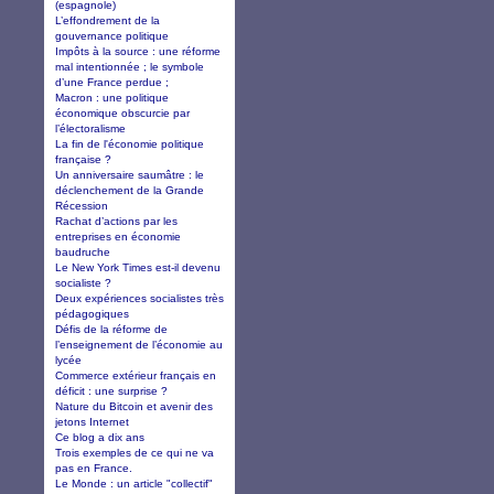
(espagnole)
L’effondrement de la
gouvernance politique
Impôts à la source : une réforme
mal intentionnée ; le symbole
d’une France perdue ;
Macron : une politique
économique obscurcie par
l’électoralisme
La fin de l'économie politique
française ?
Un anniversaire saumâtre : le
déclenchement de la Grande
Récession
Rachat d’actions par les
entreprises en économie
baudruche
Le New York Times est-il devenu
socialiste ?
Deux expériences socialistes très
pédagogiques
Défis de la réforme de
l’enseignement de l’économie au
lycée
Commerce extérieur français en
déficit : une surprise ?
Nature du Bitcoin et avenir des
jetons Internet
Ce blog a dix ans
Trois exemples de ce qui ne va
pas en France.
Le Monde : un article "collectif"