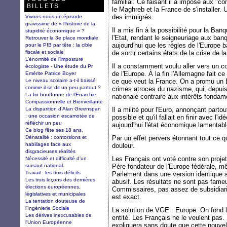
familial. Ce faisant il a imposé aux "co
BILLETS
le Maghreb et la France de s'installer. 
des immigrés.
Vivons-nous un épisode
gravissime de « l’histoire de la
Il a mis fin à la possibilité pour la Ba
stupidité économique » ?
l'Etat, rendant le seigneuriage aux banqu
Retrouver la 3e place mondiale
aujourd'hui que les règles de l'Europe
pour le PIB par tête : la cible
fiscale et sociale
de sortir certains états de la crise de l
L’énormité de l’imposture
Il a constamment voulu aller vers un c
écologiste - Une étude du Pr
de l'Europe. À la fin l'Allemagne fait ce
Emérite Patrice Boyer
Le niveau scolaire a-t-il baissé
ce que veut la France. On a promu un E
comme il se dit un peu partout ?
crimes atroces du nazisme, qui, depuis 
La fin bouffonne de l’Enarchie
nationale contraire aux intérêts fondam
Compassionnelle et Bienveillante
La disparition d’Alan Greenspan
Il a milité pour l'Euro, annonçant parto
: une occasion escamotée de
possible et qu'il fallait en finir avec l
réfléchir un peu
aujourd'hui l'état économique lamentabl
Ce blog fête ses 18 ans.
Dénatalité : contorsions et
Par un effet pervers étonnant tout ce qu
habillages face aux
douleur.
disgracieuses réalités
Les Français ont voté contre son proje
Nécessité et difficulté d'un
sursaut national.
Père fondateur de l'Europe fédérale, mê
Travail : les trois déficits
Parlement dans une version identique sa
Les trois leçons des dernières
abusif. Les résultats ne sont pas fame
élections européennes,
Commissaires, pas assez de subsidiarité
législatives et municipales
est exact.
La tentation douteuse de
l’Ingénierie Sociale
La solution de VGE : Europe. On fond 
Les dérives inexcusables de
entité. Les Français ne le veulent pas
l'Union Européenne
expliquera sans doute que cette nouvel