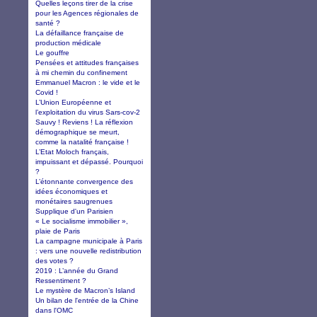
Quelles leçons tirer de la crise
pour les Agences régionales de
santé ?
La défaillance française de
production médicale
Le gouffre
Pensées et attitudes françaises
à mi chemin du confinement
Emmanuel Macron : le vide et le
Covid !
L’Union Européenne et
l’exploitation du virus Sars-cov-2
Sauvy ! Reviens ! La réflexion
démographique se meurt,
comme la natalité française !
L’Etat Moloch français,
impuissant et dépassé. Pourquoi
?
L’étonnante convergence des
idées économiques et
monétaires saugrenues
Supplique d'un Parisien
« Le socialisme immobilier »,
plaie de Paris
La campagne municipale à Paris
: vers une nouvelle redistribution
des votes ?
2019 : L’année du Grand
Ressentiment ?
Le mystère de Macron’s Island
Un bilan de l'entrée de la Chine
dans l'OMC