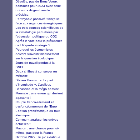
Désolés, pas de Bons Voeux
possibles pour 2023 avec ceux
qui nous dirigent vers le
précipice.
L’effroyable passivité française
face aux urgences énergétiques
Les trois sources scientifiques de
la climatologie perturbées par
l'obsession politique du CO2
Après le vote pour la présidence
de LR quelle stratégie ?
Pourquoi les économistes
doivent s'investir massivement
sur la question écologique
Jours de travail perdus à la
SNCF
Deux chiffres à conserver en
mémoire
Steven Koonin : « La part
d’incertitude ». L’artilleur.
Bécassine et la méga bassine.
Monnaie : une erreur qui devient
agaçante !
Couple franco-allemand et
dysfonctionnement de l’Euro
L’option problématique du tout
électrique
Comment analyser les grèves
actuelles ?
Macron : une chance pour lui-
même, pas pour la France
Octobre 2022 : le pic extatique