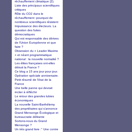
réchauffement climatique (2).
Liste des principaux scientifiques
critiques
Rôle du CO2 dans le
réchauffement :pourquoi de
nombreux scientifiques résistent
Impuissance des électeurs. La
question des fuites
démocratiques
Qui est responsable des dérives
de l’Union Européenne et que
faire ?
Obsession du « Leader Maximo
» et néant programmatique
national : la nouvelle normalité ?
Les élites françaises ont-elles
détruit la France ?
Ce blog a 15 ans jour pour jour.
Opération spéciale anniversaire.
Petit résumé de l'état de la
France
Une belle panne qui devrait
inciter à réfléchir
Le retour des grandes lubies
économiques
La nouvelle Saint-Barthélemy
des propriétaires qui s’annonce
Grand Mensonge Écologique et
bureaucratie délirante
Sortons-nous du Grand
Mensonge ?
Un très grand livre :" Une contre