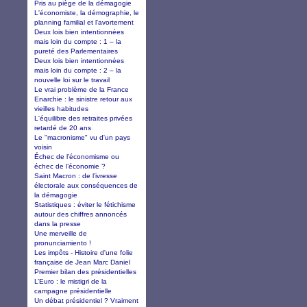
Pris au piège de la démagogie
L'économiste, la démographie, le
planning familial et l'avortement
Deux lois bien intentionnées
mais loin du compte : 1 – la
pureté des Parlementaires
Deux lois bien intentionnées
mais loin du compte : 2 – la
nouvelle loi sur le travail
Le vrai problème de la France
Enarchie : le sinistre retour aux
vieilles habitudes
L'équilibre des retraites privées
retardé de 20 ans
Le "macronisme" vu d'un pays
voisin
Échec de l’économisme ou
échec de l’économie ?
Saint Macron : de l’ivresse
électorale aux conséquences de
la démagogie
Statistiques : éviter le fétichisme
autour des chiffres annoncés
dans la presse
Une merveille de
pronunciamiento !
Les impôts - Histoire d'une folie
française de Jean Marc Daniel
Premier bilan des présidentielles
L’Euro : le mistigri de la
campagne présidentielle
Un débat présidentiel ? Vraiment