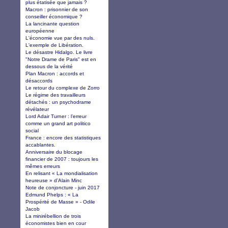
plus étatisée que jamais ?
Macron : prisonnier de son
conseiller économique ?
La lancinante question
européenne
L'économie vue par des nuls.
L'exemple de Libération.
Le désastre Hidalgo. Le livre
"Notre Drame de Paris" est en
dessous de la vérité
Plan Macron : accords et
désaccords
Le retour du complexe de Zorro
Le régime des travailleurs
détachés : un psychodrame
révélateur
Lord Adair Turner : l’erreur
comme un grand art politico
social
France : encore des statistiques
accablantes.
Anniversaire du blocage
financier de 2007 : toujours les
mêmes erreurs
En relisant « La mondialisation
heureuse » d’Alain Minc
Note de conjoncture - juin 2017
Edmund Phelps : « La
Prospérité de Masse » - Odile
Jacob
La minirébellion de trois
économistes bien en cour