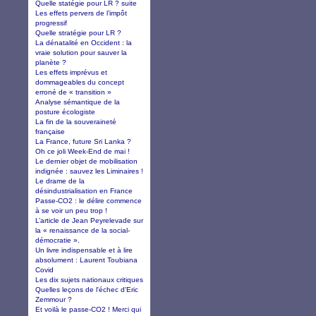
Quelle statégie pour LR ? suite
Les effets pervers de l’impôt
progressif
Quelle stratégie pour LR ?
La dénatalité en Occident : la
vraie solution pour sauver la
planète ?
Les effets imprévus et
dommageables du concept
erroné de « transition »
Analyse sémantique de la
posture écologiste
La fin de la souveraineté
française
La France, future Sri Lanka ?
Oh ce joli Week-End de mai !
Le dernier objet de mobilisation
indignée : sauvez les Liminaires !
Le drame de la
désindustrialisation en France
Passe-CO2 : le délire commence
à se voir un peu trop !
L’article de Jean Peyrelevade sur
la « renaissance de la social-
démocratie ».
Un livre indispensable et à lire
absolument : Laurent Toubiana
Covid
Les dix sujets nationaux critiques
Quelles leçons de l'échec d'Eric
Zemmour ?
Et voilà le passe-CO2 ! Merci qui