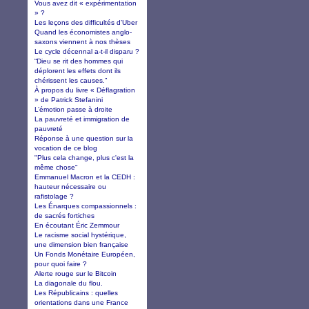
Vous avez dit « expérimentation
» ?
Les leçons des difficultés d’Uber
Quand les économistes anglo-
saxons viennent à nos thèses
Le cycle décennal a-t-il disparu ?
“Dieu se rit des hommes qui
déplorent les effets dont ils
chérissent les causes.”
À propos du livre « Déflagration
» de Patrick Stefanini
L’émotion passe à droite
La pauvreté et immigration de
pauvreté
Réponse à une question sur la
vocation de ce blog
"Plus cela change, plus c'est la
même chose"
Emmanuel Macron et la CEDH :
hauteur nécessaire ou
rafistolage ?
Les Énarques compassionnels :
de sacrés fortiches
En écoutant Éric Zemmour
Le racisme social hystérique,
une dimension bien française
Un Fonds Monétaire Européen,
pour quoi faire ?
Alerte rouge sur le Bitcoin
La diagonale du flou.
Les Républicains : quelles
orientations dans une France