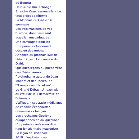
de Benoist
Haro sur le libre échange !
Enarchie Compassionnelle – Le
faux projet de réforme
La Monnaie du Diable : le
sommaire
Les trois manières de voir
l’Europe, dont deux sont
actuellement caduques
Une campagne pour les
Européennes totalement
décalée des enjeux
Annonce du prochain livre de
Didier Dufau : La monnaie du
Diable
Quelques leçons du phénomène
des Gilets Jaunes
Psychodrame autour de Jean
Monnet et des "pères" de
"l'Europe des Etats-Unis"
Le Grand Débat : Un exemple
au cœur de la « démocratie de
l’informe ».
L'affligeant spectacle médiatique
de certains économistes
universitaires français
Les prochaines élections
européennes en dix questions
L’opportune confession d’un
haut fonctionnaire macroniste
La leçon de Thiberville
2018 : l’explosion des