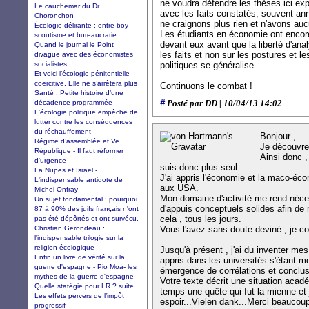
ne voudra défendre les thèses ici ex
Le cauchemar du Dr
avec les faits constatés, souvent an
Choronchon
ne craignons plus rien et n'avons aucu
Écologie délirante : entre boy
Les étudiants en économie ont encore
scoutisme et bureaucratie
devant eux avant que la liberté d'an
Quand le journal le Point
les faits et non sur les postures et 
divague avec des économistes
socialistes
politiques se généralise.
Et voici l’écologie pénitentielle
coercitive. Elle ne s’arrêtera plus
Continuons le combat !
Santé : Petite histoire d’une
#
décadence programmée
Posté par DD | 10/04/13 14:02
L'écologie politique empêche de
lutter contre les conséquences
du réchauffement
Bonjour ,
Régime d’assemblée et Ve
Je découvre 
République - Il faut réformer
Ainsi donc , 
d'urgence
suis donc plus seul.
La Nupes et Israël -
J'ai appris l'économie et la maco-éc
L'indispensable antidote de
aux USA.
Michel Onfray
Mon domaine d'activité me rend néce
Un sujet fondamental : pourquoi
d'appuis conceptuels solides afin de
87 à 90% des juifs français n'ont
cela , tous les jours.
pas été dépôrtés et ont survécu.
Christian Gerondeau :
Vous l'avez sans doute deviné , je co
l'indispensable trilogie sur la
religion écologique
Jusqu'à présent , j'ai du inventer mes
Enfin un livre de vérité sur la
appris dans les universités s'étant m
guerre d'espagne - Pio Moa- les
émergence de corrélations et conclus
mythes de la guerre d'espagne
Votre texte décrit une situation aca
Quelle statégie pour LR ? suite
temps une quête qui fut la mienne et j
Les effets pervers de l’impôt
espoir...Vielen dank...Merci beaucou
progressif