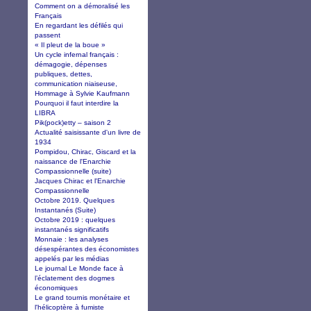
Comment on a démoralisé les
Français
En regardant les défilés qui
passent
« Il pleut de la boue »
Un cycle infernal français :
démagogie, dépenses
publiques, dettes,
communication niaiseuse,
Hommage à Sylvie Kaufmann
Pourquoi il faut interdire la
LIBRA
Pik(pock)etty – saison 2
Actualité saisissante d'un livre de
1934
Pompidou, Chirac, Giscard et la
naissance de l'Enarchie
Compassionnelle (suite)
Jacques Chirac et l'Enarchie
Compassionnelle
Octobre 2019. Quelques
Instantanés (Suite)
Octobre 2019 : quelques
instantanés significatifs
Monnaie : les analyses
désespérantes des économistes
appelés par les médias
Le journal Le Monde face à
l’éclatement des dogmes
économiques
Le grand tournis monétaire et
l'hélicoptère à fumiste