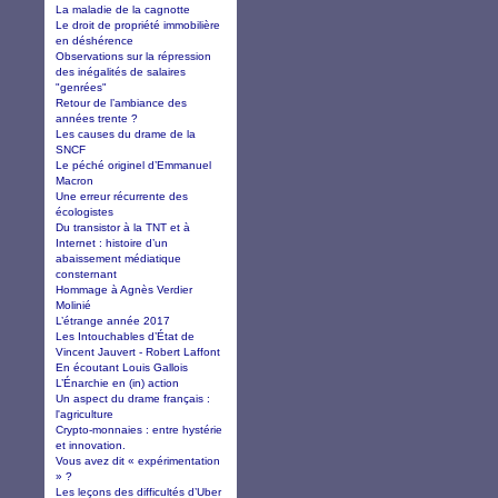
La maladie de la cagnotte
Le droit de propriété immobilière
en déshérence
Observations sur la répression
des inégalités de salaires
"genrées"
Retour de l’ambiance des
années trente ?
Les causes du drame de la
SNCF
Le péché originel d’Emmanuel
Macron
Une erreur récurrente des
écologistes
Du transistor à la TNT et à
Internet : histoire d’un
abaissement médiatique
consternant
Hommage à Agnès Verdier
Molinié
L’étrange année 2017
Les Intouchables d’État de
Vincent Jauvert - Robert Laffont
En écoutant Louis Gallois
L’Énarchie en (in) action
Un aspect du drame français :
l'agriculture
Crypto-monnaies : entre hystérie
et innovation.
Vous avez dit « expérimentation
» ?
Les leçons des difficultés d’Uber