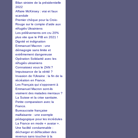
Bilan sinistre de la présidentielle
2022
Affaire McKinsey : vrai et faux
scandale
Premier chèque pour la Croix-
Rouge sur le compte d'aide aux
réfugiés Ukrainiens
Les prélèvements ont cru 20%
plus vite que le PIB en 2021 !
Dignité et indignation
Emmanuel Macron : une
démagogie sans limite et
extrêmement dangereuse
Opération Solidarité avec les
réfugiés ukrainiens
Connaissez vous le ZAN ?
Impuissance de la vérité ?
Invasion de l’Ukraine : la fin de la
récréation en France.
Les Français qui s'opposent à
Emmanuel Macron sont-ils
vraiment des malades mentaux ?
La Suisse et la crise sanitaire.
Petite comparaison avec la
France.
Bureaucratie française
malfaisante : une exemple
pédagogique pour les incrédules
La France en mode « avatar ».
Une facilité condamnable :
décharger et défiscaliser des
revenus sans toucher à la