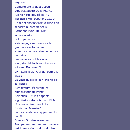
dépense.
Comprendre la destruction
bureaucratique de la France
Avons-nous doublé le PIB
français entre 1980 et 2021 ?
L'aspect essentiel de la crise des
services publics français
Catherine Nay : un livre
indispensable
Lettre persanne
Petit voyage au coeur de la
grande désinformation
Pourquoi ne pas réformer le droit
de grève
Les services publics à la
française, Moloch impuissant et
ruineux. Pourquoi ?
LR - Zemmour. Pour qui sonne le
glas ?
La vraie question sur l'avenir de
la France
Architecture, énarchite et
bureaucratie délirante
Sélection LR : les aspects
regrettables du débat sur BFM
Un commentaire sur le livre
"Sortir du Désastre"
Le très révélateur rapport écolo
de RTE
Sonnez Buccins,résonnez
Trompettes : un nouveau service
public est créé en date du 1er