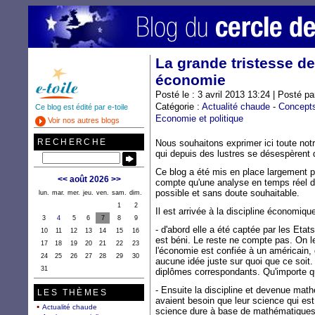
La grande tristesse de
économie
Posté le : 3 avril 2013 13:24 | Posté p
Catégorie :
Actualité chaude
-
Concept
Ce blog est édité par e-toile
Economie et politique
Voir nos autres blogs
RECHERCHE
Nous souhaitons exprimer ici toute no
qui depuis des lustres se désespèrent 
Ce blog a été mis en place largement p
<<
août 2026
>>
compte qu'une analyse en temps réel de
possible et sans doute souhaitable.
lun.
mar.
mer.
jeu.
ven.
sam.
dim.
1
2
Il est arrivée à la discipline économiqu
3
4
5
6
7
8
9
- d'abord elle a été captée par les Etat
10
11
12
13
14
15
16
est béni. Le reste ne compte pas. On le
17
18
19
20
21
22
23
l'économie est confiée à un américain,
24
25
26
27
28
29
30
aucune idée juste sur quoi que ce soit.
31
diplômes correspondants. Qu'importe q
- Ensuite la discipline et devenue mat
LES THÈMES
avaient besoin que leur science qui est 
Actualité chaude
science dure à base de mathématique