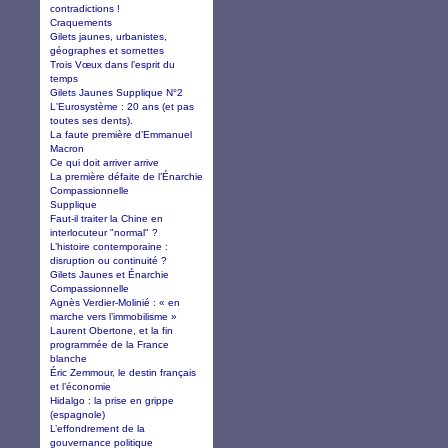
contradictions !
Craquements
Gilets jaunes, urbanistes,
géographes et sornettes
Trois Vœux dans l’esprit du
temps
Gilets Jaunes Supplique N°2
L'Eurosystème : 20 ans (et pas
toutes ses dents).
La faute première d’Emmanuel
Macron
Ce qui doit arriver arrive
La première défaite de l’Énarchie
Compassionnelle
Supplique
Faut-il traiter la Chine en
interlocuteur "normal" ?
L’histoire contemporaine :
disruption ou continuité ?
Gilets Jaunes et Énarchie
Compassionnelle
Agnès Verdier-Molinié : « en
marche vers l’immobilisme »
Laurent Obertone, et la fin
programmée de la France
blanche
Éric Zemmour, le destin français
et l’économie
Hidalgo : la prise en grippe
(espagnole)
L’effondrement de la
gouvernance politique