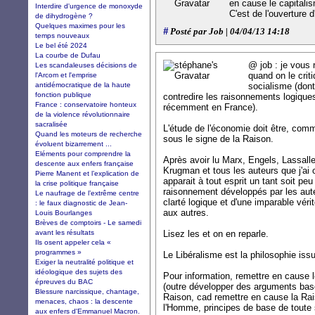
en cause le capitalis
Interdire d'urgence de monoxyde
C'est de l'ouverture d'
de dihydrogène ?
Quelques maximes pour les
#
Posté par Job | 04/04/13 14:18
temps nouveaux
Le bel été 2024
La courbe de Dufau
@ job : je vous
Les scandaleuses décisions de
quand on le criti
l'Arcom et l'emprise
antidémocratique de la haute
socialisme (dont
fonction publique
contredire les raisonnements logiques,
France : conservatoire honteux
récemment en France).
de la violence révolutionnaire
sacralisée
L'étude de l'économie doit être, comme
Quand les moteurs de recherche
sous le signe de la Raison.
évoluent bizarrement ...
Eléments pour comprendre la
Après avoir lu Marx, Engels, Lassalle
descente aux enfers française
Krugman et tous les auteurs que j'ai c
Pierre Manent et l’explication de
apparait à tout esprit un tant soit p
la crise politique française
raisonnement développés par les aut
Le naufrage de l’extrême centre
clarté logique et d'une imparable véri
: le faux diagnostic de Jean-
aux autres.
Louis Bourlanges
Brèves de comptoirs - Le samedi
avant les résultats
Lisez les et on en reparle.
Ils osent appeler cela «
programmes »
Le Libéralisme est la philosophie iss
Exiger la neutralité politique et
idéologique des sujets des
Pour information, remettre en cause l
épreuves du BAC
(outre développer des arguments basé
Blessure narcissique, chantage,
Raison, cad remettre en cause la Rais
menaces, chaos : la descente
l'Homme, principes de base de toute 
aux enfers d'Emmanuel Macron.