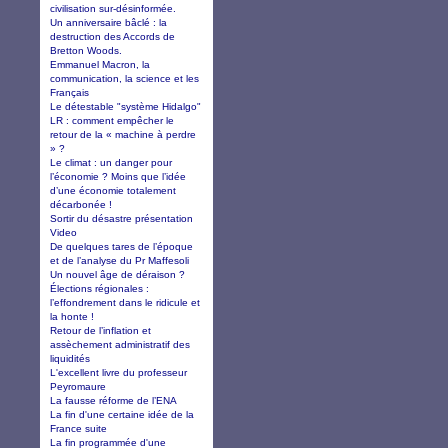
civilisation sur-désinformée.
Un anniversaire bâclé : la
destruction des Accords de
Bretton Woods.
Emmanuel Macron, la
communication, la science et les
Français
Le détestable "système Hidalgo"
LR : comment empêcher le
retour de la « machine à perdre
» ?
Le climat : un danger pour
l’économie ? Moins que l’idée
d’une économie totalement
décarbonée !
Sortir du désastre présentation
Video
De quelques tares de l’époque
et de l’analyse du Pr Maffesoli
Un nouvel âge de déraison ?
Élections régionales :
l’effondrement dans le ridicule et
la honte !
Retour de l’inflation et
assèchement administratif des
liquidités
L'excellent livre du professeur
Peyromaure
La fausse réforme de l’ENA
La fin d'une certaine idée de la
France suite
La fin programmée d'une