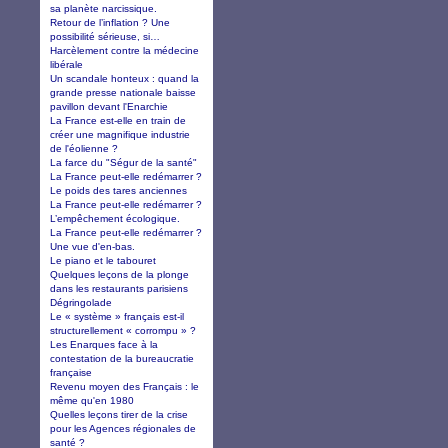
sa planète narcissique.
Retour de l’inflation ? Une
possibilité sérieuse, si…
Harcèlement contre la médecine
libérale
Un scandale honteux : quand la
grande presse nationale baisse
pavillon devant l'Enarchie
La France est-elle en train de
créer une magnifique industrie
de l'éolienne ?
La farce du "Ségur de la santé"
La France peut-elle redémarrer ?
Le poids des tares anciennes
La France peut-elle redémarrer ?
L’empêchement écologique.
La France peut-elle redémarrer ?
Une vue d'en-bas.
Le piano et le tabouret
Quelques leçons de la plonge
dans les restaurants parisiens
Dégringolade
Le « système » français est-il
structurellement « corrompu » ?
Les Enarques face à la
contestation de la bureaucratie
française
Revenu moyen des Français : le
même qu'en 1980
Quelles leçons tirer de la crise
pour les Agences régionales de
santé ?