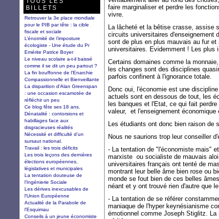
TOUS LES
faire marginaliser et perdre les fonctio
BILLETS
vivre.
Retrouver la 3e place mondiale
pour le PIB par tête : la cible
La lâcheté et la bêtise crasse, assise
fiscale et sociale
circuits universitaires d'enseignement d
L’énormité de l’imposture
sont de plus en plus mauvais au fur e
écologiste - Une étude du Pr
universitaires. Evidemment ! Les plus in
Emérite Patrice Boyer
Le niveau scolaire a-t-il baissé
Certains domaines comme la monnaie, 
comme il se dit un peu partout ?
les changes sont des disciplines quasi
La fin bouffonne de l’Enarchie
parfois confinent à l'ignorance totale.
Compassionnelle et Bienveillante
La disparition d’Alan Greenspan
Donc oui, l'économie est une discipline
: une occasion escamotée de
actuels sont en dessous de tout, les éc
réfléchir un peu
les banques et l'Etat, ce qui fait perdr
Ce blog fête ses 18 ans.
valeur, et l'enseignement économique e
Dénatalité : contorsions et
habillages face aux
Les étudiants ont donc bien raison de s'
disgracieuses réalités
Nécessité et difficulté d'un
Nous ne saurions trop leur conseiller d'
sursaut national.
Travail : les trois déficits
- La tentation de "l'économiste mais" et
Les trois leçons des dernières
marxiste ou socialiste de mauvais alo
élections européennes,
universitaires français ont tenté de ma
législatives et municipales
montrant leur belle âme bien rose ou b
La tentation douteuse de
monde se fout bien de ces belles âmes.
l’Ingénierie Sociale
néant et y ont trouvé rien d'autre que le
Les dérives inexcusables de
l'Union Européenne
- La tentation de se référer constamme
Actualité de la Parabole de
maniaque de l'hyper keynésianisme c
l'Esquimau
émotionnel comme Joseph Stiglitz. La m
Conseils à un jeune économiste