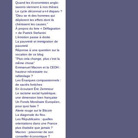
Quand les économistes anglo-
saxons viennent à nos thèses
Le cycle décennal a-t-il disparu ?
“Dieu se rit des hommes qui
déplorent les effets dont ils
chérissent les causes.”
À propos du livre « Déflagration
» de Patrick Stefanini
L’émotion passe à droite
La pauvreté et immigration de
pauvreté
Réponse à une question sur la
vocation de ce blog
"Plus cela change, plus c'est la
même chose"
Emmanuel Macron et la CEDH :
hauteur nécessaire ou
rafistolage ?
Les Énarques compassionnels :
de sacrés fortiches
En écoutant Éric Zemmour
Le racisme social hystérique,
une dimension bien française
Un Fonds Monétaire Européen,
pour quoi faire ?
Alerte rouge sur le Bitcoin
La diagonale du flou.
Les Républicains : quelles
orientations dans une France
plus étatisée que jamais ?
Macron : prisonnier de son
conseiller économique ?