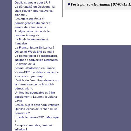
Quelle stratégie pour LR ?
#
Posté par von Hartmann | 07/07/13 1
La dénatalité en Occident : la
vraie solution pour sauver la
planète ?
Les effets imprévus et
dommageables du concept
erroné de « transition »
Analyse sémantique de la
posture écologiste
La fin de la souveraineté
française
La France, future Sri Lanka ?
Oh ce joli Week-End de mai !
Le dernier objet de mobilisation
indignée : sauvez les Liminaires !
Le drame de la
désindustrialisation en France
Passe-CO2 : le délire commence
à se voir un peu trop !
L’article de Jean Peyrelevade sur
la « renaissance de la social-
démocratie ».
Un livre indispensable et à lire
absolument : Laurent Toubiana
Covid
Les dix sujets nationaux critiques
Quelles leçons de l'échec d'Eric
Zemmour ?
Et voilà le passe-CO2 ! Merci qui
?
Banques centrales, vertu et
inflation !