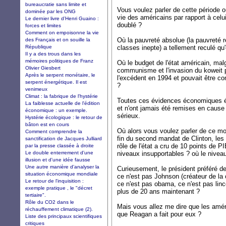
bureaucratie sans limite et
Vous voulez parler de cette période 
dominée par les ONG
vie des américains par rapport à celu
Le dernier livre d’Henri Guaino :
doublé ?
forces et limites
Comment on empoisonne la vie
Où la pauvreté absolue (la pauvreté r
des Français et on souille la
République
classes inepte) a tellement reculé qu
Il y a des trous dans les
mémoires politiques de Franz
Où le budget de l'état américain, malg
Olivier Giesbert
communisme et l'invasion du koweit pa
Après le serpent monétaire, le
l'excédent en 1994 et pouvait être c
serpent énergétique. Il est
?
venimeux
Climat : la fabrique de l'hystérie
Toutes ces évidences économiques éta
La faiblesse actuelle de l'édition
et n'ont jamais été remises en cause
économique : un exemple.
sérieux.
Hystérie écologique : le retour de
bâton est en cours
Où alors vous voulez parler de ce mo
Comment comprendre la
fin du second mandat de Clinton, le
sanctification de Jacques Julliard
rôle de l'état a cru de 10 points de P
par la presse classée à droite
Le double enterrement d'une
niveaux insupportables ? où le nivea
illusion et d'une idée fausse
Une autre manière d'analyser la
Curieusement, le président préféré d
situation économique mondiale
ce n'est pas Johnson (créateur de la
Le retour de l'inquisition :
ce n'est pas obama, ce n'est pas linc
exemple pratique , le "décret
plus de 20 ans maintenant ?
tertiaire".
Rôle du CO2 dans le
Mais vous allez me dire que les amé
réchauffement climatique (2).
que Reagan a fait pour eux ?
Liste des principaux scientifiques
critiques