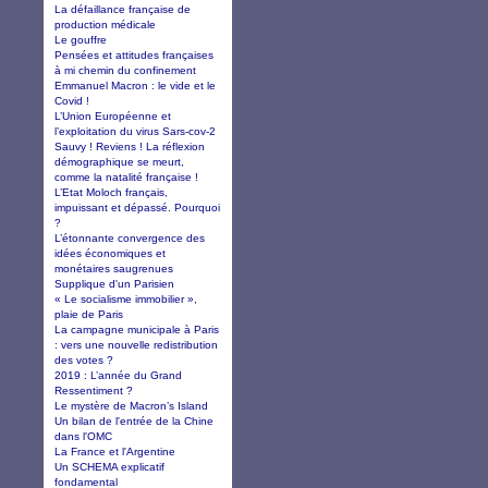
La défaillance française de
production médicale
Le gouffre
Pensées et attitudes françaises
à mi chemin du confinement
Emmanuel Macron : le vide et le
Covid !
L’Union Européenne et
l’exploitation du virus Sars-cov-2
Sauvy ! Reviens ! La réflexion
démographique se meurt,
comme la natalité française !
L’Etat Moloch français,
impuissant et dépassé. Pourquoi
?
L’étonnante convergence des
idées économiques et
monétaires saugrenues
Supplique d'un Parisien
« Le socialisme immobilier »,
plaie de Paris
La campagne municipale à Paris
: vers une nouvelle redistribution
des votes ?
2019 : L’année du Grand
Ressentiment ?
Le mystère de Macron’s Island
Un bilan de l'entrée de la Chine
dans l'OMC
La France et l'Argentine
Un SCHEMA explicatif
fondamental