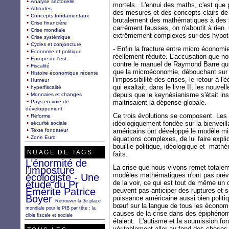
Analyse sectorielle
mortels. L'ennui des maths, c'est que pou
Attitudes
des mesures et des concepts clairs de
Concepts fondamentaux
brutalement des mathématiques à des 
Crise financière
carrément fausses, on n'aboutit à rien
Crise mondiale
extrêmement complexes sur des hypoth
Crise systémique
Cycles et conjoncture
- Enfin la fracture entre micro économ
Economie et politique
réellement réduite. L'accusation que no
Europe de l'est
contre le manuel de Raymond Barre qui s
Fiscalité
que la microéconomie, débouchant sur l
Histoire économique récente
l'impossibilité des crises, le retour à l
Humeur
qui exaltait, dans le livre II, les nouvel
hyperfiscalité
depuis que le keynésianisme s'était ins
Monnaies et changes
Pays en voie de
maitrisaient la dépense globale.
développement
Ce trois évolutions se composent. Les
Réforme
idéologiquement fondée sur la bienvei
sécurité sociale
Texte fondateur
américains ont développé le modèle mi
Zone Euro
équations complexes, de lui faire expl
bouillie politique, idéologique et math
NUAGE DE TAGS
faits.
L’énormité de
La crise que nous vivons remet totalem
l’imposture
modèles mathématiques n'ont pas prévu 
écologiste - Une
étude du Pr
de la voir, ce qui est tout de même un
Emérite Patrice
peuvent pas anticiper des ruptures et 
Boyer
puissance américaine aussi bien politi
Retrouver la 3e place
bœuf sur la langue de tous les économi
mondiale pour le PIB par tête : la
causes de la crise dans des épiphénom
cible fiscale et sociale
étaient. L'autisme et la soumission fo
véritablement aller au fond des choses,