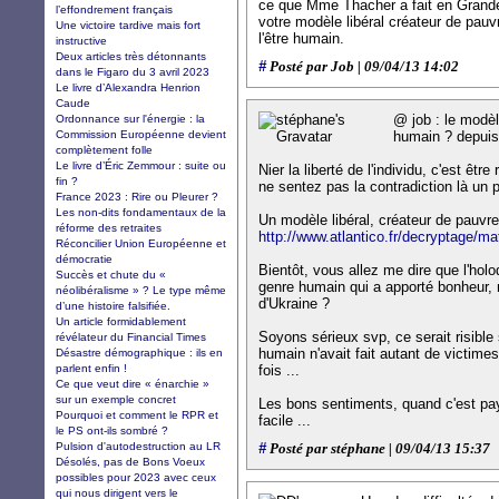
ce que Mme Thacher a fait en Grande 
l’effondrement français
votre modèle libéral créateur de pau
Une victoire tardive mais fort
l'être humain.
instructive
Deux articles très détonnants
#
Posté par Job | 09/04/13 14:02
dans le Figaro du 3 avril 2023
Le livre d’Alexandra Henrion
Caude
@ job : le modèl
Ordonnance sur l'énergie : la
Commission Européenne devient
humain ? depuis
complètement folle
Le livre d’Éric Zemmour : suite ou
Nier la liberté de l'individu, c'est êt
fin ?
ne sentez pas la contradiction là un 
France 2023 : Rire ou Pleurer ?
Les non-dits fondamentaux de la
Un modèle libéral, créateur de pauvret
réforme des retraites
http://www.atlantico.fr/decryptage/mat
Réconcilier Union Européenne et
démocratie
Bientôt, vous allez me dire que l'hol
Succès et chute du «
genre humain qui a apporté bonheur, r
néolibéralisme » ? Le type même
d'Ukraine ?
d’une histoire falsifiée.
Un article formidablement
Soyons sérieux svp, ce serait risibl
révélateur du Financial Times
humain n'avait fait autant de victimes
Désastre démographique : ils en
parlent enfin !
fois ...
Ce que veut dire « énarchie »
sur un exemple concret
Les bons sentiments, quand c'est payé
Pourquoi et comment le RPR et
facile ...
le PS ont-ils sombré ?
Pulsion d'autodestruction au LR
#
Posté par stéphane | 09/04/13 15:37
Désolés, pas de Bons Voeux
possibles pour 2023 avec ceux
qui nous dirigent vers le