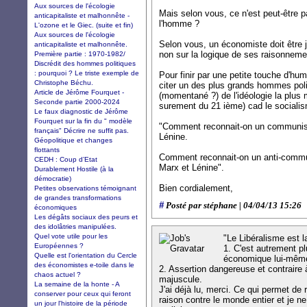
Aux sources de l'écologie
Mais selon vous, ce n'est peut-être p
anticapitaliste et malhonnête -
l'homme ?
L'ozone et le Giec. (suite et fin)
Aux sources de l'écologie
Selon vous, un économiste doit être j
anticapitaliste et malhonnête.
non sur la logique de ses raisonneme
Première partie : 1970-1982/
Discrédit des hommes politiques
: pourquoi ? Le triste exemple de
Pour finir par une petite touche d'hum
Christophe Béchu.
citer un des plus grands hommes poli
Article de Jérôme Fourquet -
(momentané ?) de l'idéologie la plus 
Seconde partie 2000-2024
surement du 21 ième) cad le social
Le faux diagnostic de Jérôme
Fourquet sur la fin du " modèle
"Comment reconnait-on un communiste
français" Décrire ne suffit pas.
Lénine.
Géopolitique et changes
flottants
Comment reconnait-on un anti-commun
CEDH : Coup d’Etat
Marx et Lénine".
Durablement Hostile (à la
démocratie)
Bien cordialement,
Petites observations témoignant
de grandes transformations
#
Posté par stéphane | 04/04/13 15:26
économiques
Les dégâts sociaux des peurs et
des idolâtries manipulées.
Quel vote utile pour les
"Le Libéralisme est l
Européennes ?
1. C'est autrement pl
Quelle est l'orientation du Cercle
économique lui-même
des économistes e-toile dans le
2. Assertion dangereuse et contraire 
chaos actuel ?
majuscule.
La semaine de la honte - A
J'ai déjà lu, merci. Ce qui permet de 
conserver pour ceux qui feront
raison contre le monde entier et je n
un jour l'histoire de la période