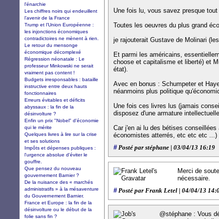
l'énarchie
Une fois lu, vous savez presque tout
Les chiffres noirs qui endeuillent
l’avenir de la France
Toutes les oeuvres du plus grand éco
Trump et l’Union Européenne :
les injonctions économiques
contradictoires ne mènent à rien.
je rajouterait Gustave de Molinari (les
Le retour du mensonge
économique décomplexé
Et parmi les américains, essentiellem
Régression néonatale : Le
choose et capitalisme et liberté) et
professeur Minkowski ne serait
état).
vraiment pas content !
Budgets irresponsables : bataille
Avec en bonus : Schumpeter et Hayek 
instructive entre deux hauts
néanmoins plus politique qu'économi
fonctionnaires
Erreurs évitables et déficits
Une fois ces livres lus (jamais consei
abyssaux : la fin de la
disposez d'une armature intellectuel
désinvolture ?
Enfin un prix "Nobel" d'économie
Car j'en ai lu des bétises conseillées à
qui le mérite
Quelques livres à lire sur la crise
économistes atterrés, etc etc etc ...)
et ses solutions
#
Posté par stéphane | 03/04/13 16:19
Impôts et dépenses publiques :
l'urgence absolue d'éviter le
gouffre.
Que pensez du nouveau
Merci de sout
gouvernement Barnier ?
nécessaire.
De la nuisance des « marchés
administratifs » à la mésaventure
#
Posté par Frank Letel | 04/04/13 14:
du Gouvernement Barnier.
France et Europe : la fin de la
désinvolture ou le début de la
@stéphane : Vous déc
folie sans fin ?