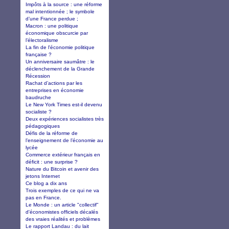
Impôts à la source : une réforme
mal intentionnée ; le symbole
d’une France perdue ;
Macron : une politique
économique obscurcie par
l’électoralisme
La fin de l'économie politique
française ?
Un anniversaire saumâtre : le
déclenchement de la Grande
Récession
Rachat d’actions par les
entreprises en économie
baudruche
Le New York Times est-il devenu
socialiste ?
Deux expériences socialistes très
pédagogiques
Défis de la réforme de
l’enseignement de l’économie au
lycée
Commerce extérieur français en
déficit : une surprise ?
Nature du Bitcoin et avenir des
jetons Internet
Ce blog a dix ans
Trois exemples de ce qui ne va
pas en France.
Le Monde : un article "collectif"
d'économistes officiels décalés
des vraies réalités et problèmes
Le rapport Landau : du lait