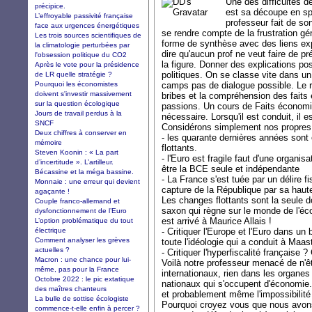
Une des difficultés d
précipice.
est sa découpe en spé
L’effroyable passivité française
professeur fait de s
face aux urgences énergétiques
se rendre compte de la frustration gé
Les trois sources scientifiques de
forme de synthèse avec des liens expli
la climatologie perturbées par
dire qu'aucun prof ne veut faire de pr
l'obsession politique du CO2
la figure. Donner des explications p
Après le vote pour la présidence
politiques. On se classe vite dans u
de LR quelle stratégie ?
Pourquoi les économistes
camps pas de dialogue possible. Le ré
doivent s'investir massivement
bribes et la compréhension des faits
sur la question écologique
passions. Un cours de Faits économ
Jours de travail perdus à la
nécessaire. Lorsqu'il est conduit, il
SNCF
Considérons simplement nos propres
Deux chiffres à conserver en
- les quarante dernières années sont
mémoire
flottants.
Steven Koonin : « La part
- l'Euro est fragile faut d'une organis
d’incertitude ». L’artilleur.
être la BCE seule et indépendante
Bécassine et la méga bassine.
- La France s'est tuée par un délire f
Monnaie : une erreur qui devient
capture de la République par sa haute
agaçante !
Les changes flottants sont la seule 
Couple franco-allemand et
saxon qui règne sur le monde de l'éc
dysfonctionnement de l’Euro
est arrivé à Maurice Allais !
L’option problématique du tout
électrique
- Critiquer l'Europe et l'Euro dans un
Comment analyser les grèves
toute l'idéologie qui a conduit à Maas
actuelles ?
- Critiquer l'hyperfiscalité française ?
Macron : une chance pour lui-
Voilà notre professeur menacé de n'ê
même, pas pour la France
internationaux, rien dans les organe
Octobre 2022 : le pic extatique
nationaux qui s'occupent d'économie. I
des maîtres chanteurs
et probablement même l'impossibilité d
La bulle de sottise écologiste
Pourquoi croyez vous que nous avon
commence-t-elle enfin à percer ?