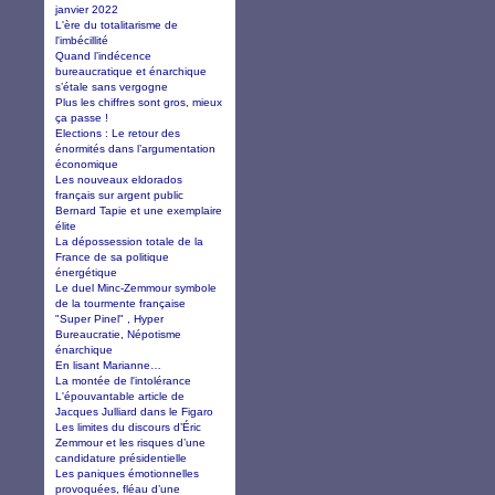
janvier 2022
L'ère du totalitarisme de
l'imbécillité
Quand l’indécence
bureaucratique et énarchique
s’étale sans vergogne
Plus les chiffres sont gros, mieux
ça passe !
Elections : Le retour des
énormités dans l’argumentation
économique
Les nouveaux eldorados
français sur argent public
Bernard Tapie et une exemplaire
élite
La dépossession totale de la
France de sa politique
énergétique
Le duel Minc-Zemmour symbole
de la tourmente française
"Super Pinel" , Hyper
Bureaucratie, Népotisme
énarchique
En lisant Marianne…
La montée de l'intolérance
L'épouvantable article de
Jacques Julliard dans le Figaro
Les limites du discours d’Éric
Zemmour et les risques d’une
candidature présidentielle
Les paniques émotionnelles
provoquées, fléau d’une