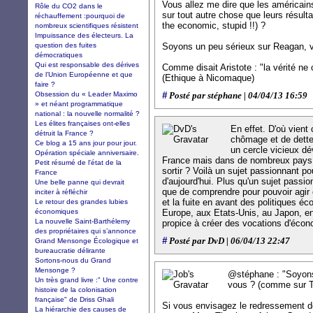
Vous allez me dire que les américains
Rôle du CO2 dans le
sur tout autre chose que leurs résulta
réchauffement :pourquoi de
the economic, stupid !!) ?
nombreux scientifiques résistent
Impuissance des électeurs. La
question des fuites
Soyons un peu sérieux sur Reagan, 
démocratiques
Qui est responsable des dérives
Comme disait Aristote : "la vérité ne
de l’Union Européenne et que
(Ethique à Nicomaque)
faire ?
Obsession du « Leader Maximo
#
Posté par stéphane | 04/04/13 16:59
» et néant programmatique
national : la nouvelle normalité ?
Les élites françaises ont-elles
En effet. D'où vient
détruit la France ?
chômage et de dette
Ce blog a 15 ans jour pour jour.
un cercle vicieux d
Opération spéciale anniversaire.
France mais dans de nombreux pays
Petit résumé de l'état de la
sortir ? Voilà un sujet passionnant p
France
d'aujourd'hui. Plus qu'un sujet passi
Une belle panne qui devrait
que de comprendre pour pouvoir agir e
inciter à réfléchir
et la fuite en avant des politiques é
Le retour des grandes lubies
économiques
Europe, aux Etats-Unis, au Japon, en
La nouvelle Saint-Barthélemy
propice à créer des vocations d'écon
des propriétaires qui s’annonce
#
Posté par DvD | 06/04/13 22:47
Grand Mensonge Écologique et
bureaucratie délirante
Sortons-nous du Grand
Mensonge ?
@stéphane : "Soyons
Un très grand livre :" Une contre
vous ? (comme sur T
histoire de la colonisation
française" de Driss Ghali
Si vous envisagez le redressement d
La hiérarchie des causes de