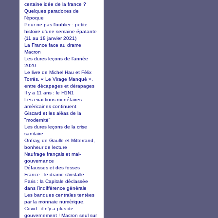
certaine idée de la france ?
Quelques paradoxes de
l'époque
Pour ne pas l'oublier : petite
histoire d'une semaine épatante
(11 au 18 janvier 2021)
La France face au drame
Macron
Les dures leçons de l’année
2020
Le livre de Michel Hau et Félix
Torrès, « Le Virage Manqué »,
entre décapages et dérapages
Il y a 11 ans : le H1N1
Les exactions monétaires
américaines continuent
Giscard et les aléas de la
"modernité"
Les dures leçons de la crise
sanitaire
Onfray, de Gaulle et Mitterrand,
bonheur de lecture
Naufrage français et mal-
gouvernance
Défausses et des fosses
France : le drame s'installe
Paris : la Capitale déclassée
dans l'indifférence générale
Les banques centrales tentées
par la monnaie numérique.
Covid : il n'y a plus de
gouvernement ! Macron seul sur