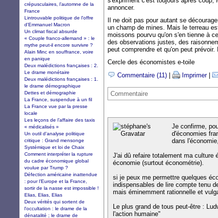
s'expriment c'est toujours après coup, l
crépusculaires, l’automne de la
annoncer.
France
Lintrouvable politique de l'offre
Il ne doit pas pour autant se décourag
d'Emmanuel Macron
un champ de mines. Mais le terreau est 
Un climat fiscal absurde
moissons pourvu qu'on s'en tienne à ce
« Couple franco-allemand » : le
des observations justes, des raisonneme
mythe peut-il encore survivre ?
peut comprendre et qu'on peut prévoir. D
Alain Minc en souffrance, voire
en panique
Cercle des économistes e-toile
Deux malédictions françaises : 2.
Le drame monétaire
Commentaire (11)
|
Imprimer
|
Deux malédictions françaises : 1.
le drame démographique
Dettes et démographie
Commentaire
La France, suspendue à un fil
La France vue par la presse
locale
Les leçons de l’affaire des taxis
Je confirme, pou
« médicalisés »
d'économies fran
Un outil d'analyse politique
dans l'économie,
critique : Grand mensonge
Systémique et loi de Chaix
Comment interpréter la rupture
J'ai dû refaire totalement ma cultu
du cadre économique global
économie (surtout économétrie).
voulue par Trump ?
Défection américaine inattendue
si je peux me permettre quelques éc
: pour l’Europe et la France,
indispensables de lire compte tenu d
sortir de la nasse est impossible !
mais éminemment rationnelle et vulgar
Elias, Elias, Elias
Deux vérités qui sortent de
Le plus grand de tous peut-être : Lud
l'occultation : le drame de la
l'action humaine"
dénatalité ; le drame de