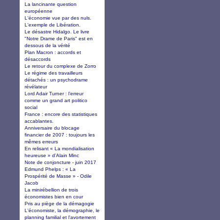
La lancinante question
européenne
L'économie vue par des nuls.
L'exemple de Libération.
Le désastre Hidalgo. Le livre
"Notre Drame de Paris" est en
dessous de la vérité
Plan Macron : accords et
désaccords
Le retour du complexe de Zorro
Le régime des travailleurs
détachés : un psychodrame
révélateur
Lord Adair Turner : l’erreur
comme un grand art politico
social
France : encore des statistiques
accablantes.
Anniversaire du blocage
financier de 2007 : toujours les
mêmes erreurs
En relisant « La mondialisation
heureuse » d’Alain Minc
Note de conjoncture - juin 2017
Edmund Phelps : « La
Prospérité de Masse » - Odile
Jacob
La minirébellion de trois
économistes bien en cour
Pris au piège de la démagogie
L'économiste, la démographie, le
planning familial et l'avortement