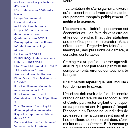
vérité.
voulant devenir « prix Nobel »
d’économie.
- La tentation de s'amalgamer à divers
L'or au dessus de 5000 dollars
qu'ils n'osent rien affirmer seul mais 
l'once
groupements marqués politiquement. C'es
Le système monétaire
inutile à la science.
international, clé du
multilatéralisme heureux
L'économie n'a d'intérêt que comme sci
La gratuité : une arme de
économiques. Les faits doivent être con
destruction massive
et les comprendre. Il faut des statistiq
Quels vœux pour 2026 ?
des modèles pour les interpréter. Mais su
Démographie : quand France
déformantes. Regarder les faits à la se
Info désinforme de façon
idéologies, des pressions de carrière, d
éhontée
cénacles confortables.
Le livre de NICOLAS
DUFOURCQ : la dette sociale de
Ce blog est vu parfois comme agressif 
la France 1974-2024
erreurs qui sont partagées par tous les
Livre "Les Malheurs de la Vérité"
comportements erronés qui touchent tout 
- L'interview de l'auteur
français.
Annonce du dernier livre de
Didier Dufau : "Les Malheurs de
Il faut parfois répéter que l'eau mouille
la Vérité"
tout de même le savoir.
Faut-il réellement démanteler
notre système social ?
L'étudiant doit avoir à la fois de l'admi
Faut-il mettre en cause la
grands observateurs de l'économie, no
Constitution de la Ve République
et d'autre part rester vigilant et critiqu
?
de sa propre raison. Et garder à l'espri
Taxe Zucman : l'aveu implicite
d'une inspiration communiste
l'économie en France ne leur dit rien de
Rappel : ce que nous disions
professeurs ne la connaissent pas et sera
début 2017
Les meilleurs se contentent donc d'ens
De la stabilité des "stablecoins"
minimum de cohérence. Et à encourager 
Vents mauvais, fantômes