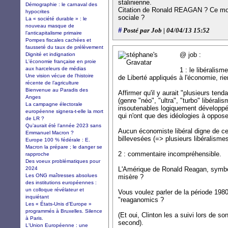
stalinienne.
Démographie : le carnaval des
Citation de Ronald REAGAN ? Ce mod
hypocrites
sociale ?
La « société durable » : le
nouveau masque de
#
Posté par Job | 04/04/13 15:52
l’anticapitalisme primaire
Pompes fiscales cachées et
fausseté du taux de prélèvement
@ job :
Dignité et indignation
L'économie française en proie
aux harceleurs de médias
1 : le libéralis
Une vision vécue de l’histoire
de Liberté appliqués à l'économie, rie
récente de l’agriculture
Bienvenue au Paradis des
Affirmer qu'il y aurait "plusieurs te
Anges
(genre "néo", "ultra", "turbo" libéral
La campagne électorale
insoutenables logiquement développée
européenne signera-t-elle la mort
qui n'ont que des idéologies à oppose
de LR ?
Qu’aurait été l’année 2023 sans
Aucun économiste libéral digne de c
Emmanuel Macron ?
billevesées (=> plusieurs libéralism
Europe 100 % fédérale : E.
Macron la prépare ; le danger se
2 : commentaire incompréhensible.
rapproche
Des voeux problématiques pour
2024
L'Amérique de Ronald Reagan, symbol
Les ONG maîtresses absolues
misère ?
des institutions européennes :
un colloque révélateur et
Vous voulez parler de la période 1980
inquiétant
"reaganomics ?
Les « États-Unis d’Europe »
programmés à Bruxelles. Silence
(Et oui, Clinton les a suivi lors de s
à Paris.
second).
L'Union Européenne : une