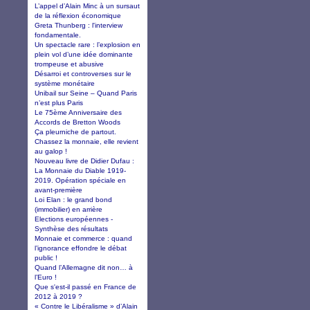
L’appel d’Alain Minc à un sursaut
de la réflexion économique
Greta Thunberg : l'interview
fondamentale.
Un spectacle rare : l’explosion en
plein vol d’une idée dominante
trompeuse et abusive
Désarroi et controverses sur le
système monétaire
Unibail sur Seine – Quand Paris
n’est plus Paris
Le 75ème Anniversaire des
Accords de Bretton Woods
Ça pleurniche de partout.
Chassez la monnaie, elle revient
au galop !
Nouveau livre de Didier Dufau :
La Monnaie du Diable 1919-
2019. Opération spéciale en
avant-première
Loi Elan : le grand bond
(immobilier) en arrière
Elections européennes -
Synthèse des résultats
Monnaie et commerce : quand
l’ignorance effondre le débat
public !
Quand l’Allemagne dit non… à
l’Euro !
Que s'est-il passé en France de
2012 à 2019 ?
« Contre le Libéralisme » d’Alain