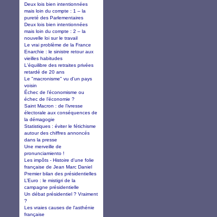
Deux lois bien intentionnées
mais loin du compte : 1 – la
pureté des Parlementaires
Deux lois bien intentionnées
mais loin du compte : 2 – la
nouvelle loi sur le travail
Le vrai problème de la France
Enarchie : le sinistre retour aux
vieilles habitudes
L'équilibre des retraites privées
retardé de 20 ans
Le "macronisme" vu d'un pays
voisin
Échec de l’économisme ou
échec de l’économie ?
Saint Macron : de l’ivresse
électorale aux conséquences de
la démagogie
Statistiques : éviter le fétichisme
autour des chiffres annoncés
dans la presse
Une merveille de
pronunciamiento !
Les impôts - Histoire d'une folie
française de Jean Marc Daniel
Premier bilan des présidentielles
L’Euro : le mistigri de la
campagne présidentielle
Un débat présidentiel ? Vraiment
?
Les vraies causes de l'asthénie
française