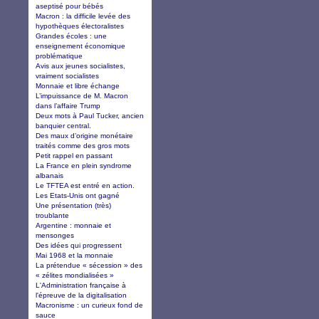
aseptisé pour bébés
Macron : la difficile levée des
hypothèques électoralistes
Grandes écoles : une
enseignement économique
problématique
Avis aux jeunes socialistes,
vraiment socialistes
Monnaie et libre échange
L’impuissance de M. Macron
dans l’affaire Trump
Deux mots à Paul Tucker, ancien
banquier central.
Des maux d’origine monétaire
traités comme des gros mots
Petit rappel en passant
La France en plein syndrome
albanais
Le TFTEA est entré en action.
Les Etats-Unis ont gagné
Une présentation (très)
troublante
Argentine : monnaie et
mensonges
Des idées qui progressent
Mai 1968 et la monnaie
La prétendue « sécession » des
« zélites mondialisées »
L'Administration française à
l'épreuve de la digitalisation
Macronisme : un curieux fond de
sauce