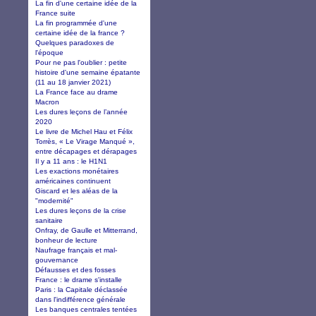
La fin d'une certaine idée de la
France suite
La fin programmée d'une
certaine idée de la france ?
Quelques paradoxes de
l'époque
Pour ne pas l'oublier : petite
histoire d'une semaine épatante
(11 au 18 janvier 2021)
La France face au drame
Macron
Les dures leçons de l’année
2020
Le livre de Michel Hau et Félix
Torrès, « Le Virage Manqué »,
entre décapages et dérapages
Il y a 11 ans : le H1N1
Les exactions monétaires
américaines continuent
Giscard et les aléas de la
"modernité"
Les dures leçons de la crise
sanitaire
Onfray, de Gaulle et Mitterrand,
bonheur de lecture
Naufrage français et mal-
gouvernance
Défausses et des fosses
France : le drame s'installe
Paris : la Capitale déclassée
dans l'indifférence générale
Les banques centrales tentées