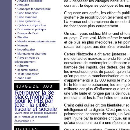
de « dépasser les clivages habituels ». 
Analyse sectorielle
Attitudes
connaît : la dépense publique et les im
Concepts fondamentaux
Cinquante ans après, les effectifs publ
Crise financière
système de redistribution tellement enf
Crise mondiale
Crise systémique
La France est championne du monde de
Cycles et conjoncture
ne fonctionne plus correctement.
Economie et politique
On dira : vous oubliez Mitterrand et le 
Europe de l'est
Fiscalité
au pays. C’est vrai. Mais même le soc
Histoire économique récente
et de plus en plus médiocres, à tel po
Humeur
radars politiques aux dernières présiden
hyperfiscalité
Monnaies et changes
Certes Nietzsche a dit avec justesse : 
Pays en voie de
monde laid et mauvais a rendu l'émonde 
développement
convaincre de contempler le désastre de
Réforme
flambée des impôts, des dettes, des d
sécurité sociale
les investissements du passé, qu’on la
Texte fondateur
qu’on pousse la marchandisation et la d
Zone Euro
d’appartements à 12 000 euros le m2 po
Et le féminisme outrancier, les immigr
NUAGE DE TAGS
militante ont plus d’influence que les 
Retrouver la 3e
une ville laide et rongée par la délinqu
place mondiale
mendiants et les traîne lattes de toute
pour le PIB par
tête : la cible
Craint celui qui se dit ton bienfaiteur et
fiscale et sociale
intelligence et ta dignité. C’est pire qu
Vivons-nous un épisode gravissime
polymorphe incapable de sentir, un Na
de « l’histoire de la stupidité
sent injurié par la moindre critique, un
économique » ?
qu’aux questions où il a une réponse, en
TOUS LES