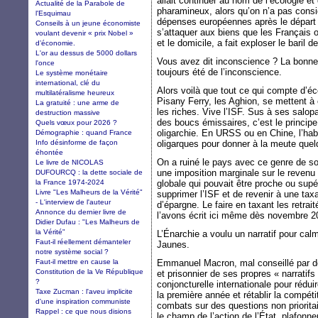
allait continuer au nom de l’écologie e
Actualité de la Parabole de
pharamineux, alors qu’on n’a pas considé
l'Esquimau
dépenses européennes après le départ d
Conseils à un jeune économiste
s’attaquer aux biens que les Français o
voulant devenir « prix Nobel »
et le domicile, a fait exploser le baril d
d’économie.
L'or au dessus de 5000 dollars
Vous avez dit inconscience ? La bonne
l'once
toujours été de l’inconscience.
Le système monétaire
international, clé du
Alors voilà que tout ce qui compte d’é
multilatéralisme heureux
Pisany Ferry, les Aghion, se mettent à 
La gratuité : une arme de
les riches. Vive l’ISF. Sus à ses salop
destruction massive
des boucs émissaires, c’est le princip
Quels vœux pour 2026 ?
oligarchie. En URSS ou en Chine, l’habi
Démographie : quand France
Info désinforme de façon
oligarques pour donner à la meute quel
éhontée
On a ruiné le pays avec ce genre de so
Le livre de NICOLAS
une imposition marginale sur le revenu
DUFOURCQ : la dette sociale de
la France 1974-2024
globale qui pouvait être proche ou supér
Livre "Les Malheurs de la Vérité"
supprimer l’ISF et de revenir à une tax
- L'interview de l'auteur
d’épargne. Le faire en taxant les retrai
Annonce du dernier livre de
l’avons écrit ici même dès novembre 2
Didier Dufau : "Les Malheurs de
la Vérité"
L’Énarchie a voulu un narratif pour calm
Faut-il réellement démanteler
Jaunes.
notre système social ?
Faut-il mettre en cause la
Emmanuel Macron, mal conseillé par de
Constitution de la Ve République
et prisonnier de ses propres « narratifs 
?
conjoncturelle internationale pour rédu
Taxe Zucman : l'aveu implicite
la première année et rétablir la compéti
d'une inspiration communiste
combats sur des questions non prioritair
Rappel : ce que nous disions
le champ de l’action de l’État, plafonne