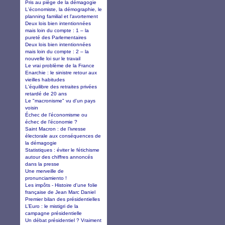
Pris au piège de la démagogie
L'économiste, la démographie, le
planning familial et l'avortement
Deux lois bien intentionnées
mais loin du compte : 1 – la
pureté des Parlementaires
Deux lois bien intentionnées
mais loin du compte : 2 – la
nouvelle loi sur le travail
Le vrai problème de la France
Enarchie : le sinistre retour aux
vieilles habitudes
L'équilibre des retraites privées
retardé de 20 ans
Le "macronisme" vu d'un pays
voisin
Échec de l’économisme ou
échec de l’économie ?
Saint Macron : de l’ivresse
électorale aux conséquences de
la démagogie
Statistiques : éviter le fétichisme
autour des chiffres annoncés
dans la presse
Une merveille de
pronunciamiento !
Les impôts - Histoire d'une folie
française de Jean Marc Daniel
Premier bilan des présidentielles
L’Euro : le mistigri de la
campagne présidentielle
Un débat présidentiel ? Vraiment