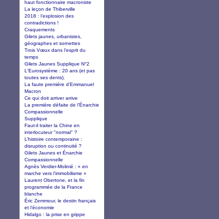
haut fonctionnaire macroniste
La leçon de Thiberville
2018 : l’explosion des
contradictions !
Craquements
Gilets jaunes, urbanistes,
géographes et sornettes
Trois Vœux dans l’esprit du
temps
Gilets Jaunes Supplique N°2
L'Eurosystème : 20 ans (et pas
toutes ses dents).
La faute première d’Emmanuel
Macron
Ce qui doit arriver arrive
La première défaite de l’Énarchie
Compassionnelle
Supplique
Faut-il traiter la Chine en
interlocuteur "normal" ?
L’histoire contemporaine :
disruption ou continuité ?
Gilets Jaunes et Énarchie
Compassionnelle
Agnès Verdier-Molinié : « en
marche vers l’immobilisme »
Laurent Obertone, et la fin
programmée de la France
blanche
Éric Zemmour, le destin français
et l’économie
Hidalgo : la prise en grippe