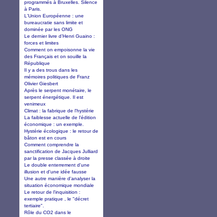
programmés à Bruxelles. Silence
à Paris.
L'Union Européenne : une
bureaucratie sans limite et
dominée par les ONG
Le dernier livre d’Henri Guaino :
forces et limites
Comment on empoisonne la vie
des Français et on souille la
République
Il y a des trous dans les
mémoires politiques de Franz
Olivier Giesbert
Après le serpent monétaire, le
serpent énergétique. Il est
venimeux
Climat : la fabrique de l'hystérie
La faiblesse actuelle de l'édition
économique : un exemple.
Hystérie écologique : le retour de
bâton est en cours
Comment comprendre la
sanctification de Jacques Julliard
par la presse classée à droite
Le double enterrement d'une
illusion et d'une idée fausse
Une autre manière d'analyser la
situation économique mondiale
Le retour de l'inquisition :
exemple pratique , le "décret
tertiaire".
Rôle du CO2 dans le