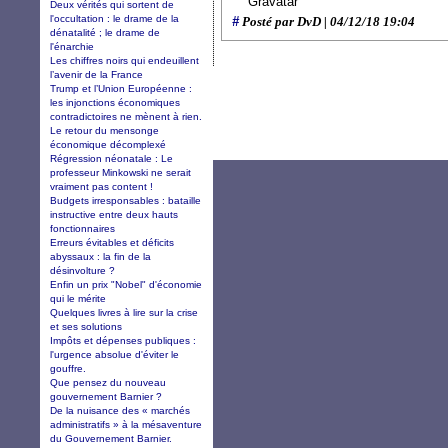
Deux vérités qui sortent de
l'occultation : le drame de la
#
Posté par DvD | 04/12/18 19:04
dénatalité ; le drame de
l'énarchie
Les chiffres noirs qui endeuillent
l’avenir de la France
Trump et l’Union Européenne :
les injonctions économiques
contradictoires ne mènent à rien.
Le retour du mensonge
économique décomplexé
Régression néonatale : Le
professeur Minkowski ne serait
vraiment pas content !
Budgets irresponsables : bataille
instructive entre deux hauts
fonctionnaires
Erreurs évitables et déficits
abyssaux : la fin de la
désinvolture ?
Enfin un prix "Nobel" d'économie
qui le mérite
Quelques livres à lire sur la crise
et ses solutions
Impôts et dépenses publiques :
l'urgence absolue d'éviter le
gouffre.
Que pensez du nouveau
gouvernement Barnier ?
De la nuisance des « marchés
administratifs » à la mésaventure
du Gouvernement Barnier.