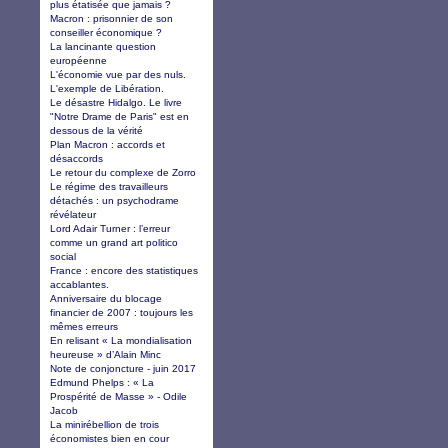
plus étatisée que jamais ?
Macron : prisonnier de son
conseiller économique ?
La lancinante question
européenne
L'économie vue par des nuls.
L'exemple de Libération.
Le désastre Hidalgo. Le livre
"Notre Drame de Paris" est en
dessous de la vérité
Plan Macron : accords et
désaccords
Le retour du complexe de Zorro
Le régime des travailleurs
détachés : un psychodrame
révélateur
Lord Adair Turner : l’erreur
comme un grand art politico
social
France : encore des statistiques
accablantes.
Anniversaire du blocage
financier de 2007 : toujours les
mêmes erreurs
En relisant « La mondialisation
heureuse » d’Alain Minc
Note de conjoncture - juin 2017
Edmund Phelps : « La
Prospérité de Masse » - Odile
Jacob
La minirébellion de trois
économistes bien en cour