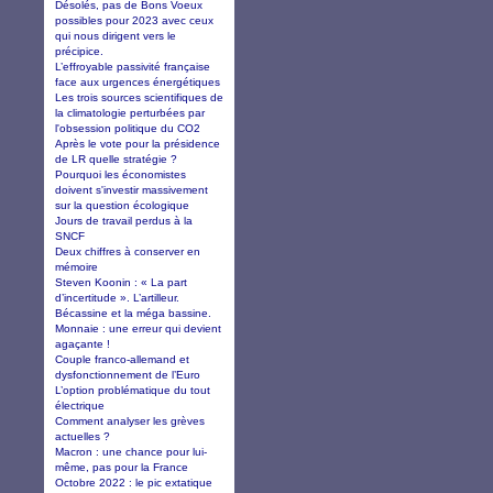
Désolés, pas de Bons Voeux
possibles pour 2023 avec ceux
qui nous dirigent vers le
précipice.
L’effroyable passivité française
face aux urgences énergétiques
Les trois sources scientifiques de
la climatologie perturbées par
l'obsession politique du CO2
Après le vote pour la présidence
de LR quelle stratégie ?
Pourquoi les économistes
doivent s'investir massivement
sur la question écologique
Jours de travail perdus à la
SNCF
Deux chiffres à conserver en
mémoire
Steven Koonin : « La part
d’incertitude ». L’artilleur.
Bécassine et la méga bassine.
Monnaie : une erreur qui devient
agaçante !
Couple franco-allemand et
dysfonctionnement de l’Euro
L’option problématique du tout
électrique
Comment analyser les grèves
actuelles ?
Macron : une chance pour lui-
même, pas pour la France
Octobre 2022 : le pic extatique