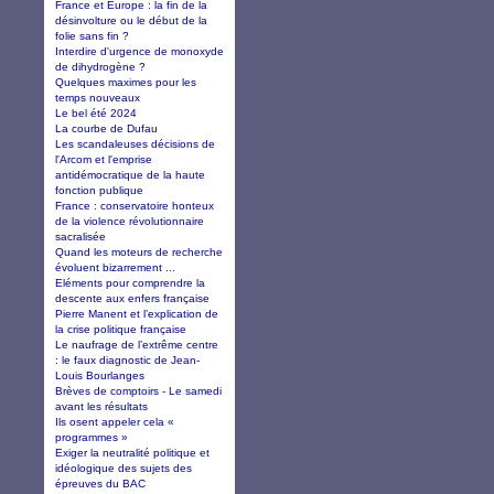
France et Europe : la fin de la
désinvolture ou le début de la
folie sans fin ?
Interdire d'urgence de monoxyde
de dihydrogène ?
Quelques maximes pour les
temps nouveaux
Le bel été 2024
La courbe de Dufau
Les scandaleuses décisions de
l'Arcom et l'emprise
antidémocratique de la haute
fonction publique
France : conservatoire honteux
de la violence révolutionnaire
sacralisée
Quand les moteurs de recherche
évoluent bizarrement ...
Eléments pour comprendre la
descente aux enfers française
Pierre Manent et l’explication de
la crise politique française
Le naufrage de l’extrême centre
: le faux diagnostic de Jean-
Louis Bourlanges
Brèves de comptoirs - Le samedi
avant les résultats
Ils osent appeler cela «
programmes »
Exiger la neutralité politique et
idéologique des sujets des
épreuves du BAC