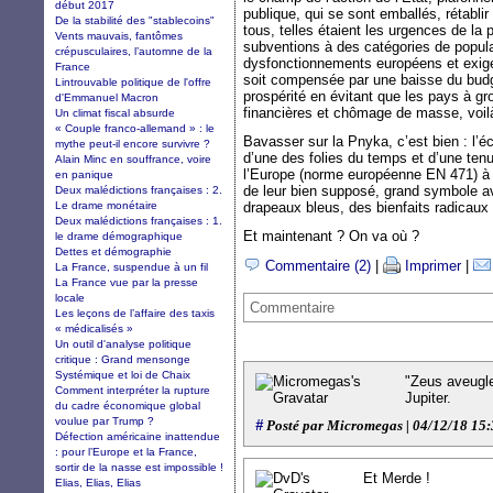
début 2017
publique, qui se sont emballés, rétabli
De la stabilité des "stablecoins"
tous, telles étaient les urgences de la
Vents mauvais, fantômes
subventions à des catégories de populati
crépusculaires, l’automne de la
dysfonctionnements européens et exiger
France
soit compensée par une baisse du budg
Lintrouvable politique de l'offre
prospérité en évitant que les pays à g
d'Emmanuel Macron
financières et chômage de masse, voilà 
Un climat fiscal absurde
« Couple franco-allemand » : le
Bavasser sur la Pnyka, c’est bien : l’
mythe peut-il encore survivre ?
d’une des folies du temps et d’une tenu
Alain Minc en souffrance, voire
l’Europe (norme européenne EN 471) à 
en panique
de leur bien supposé, grand symbole av
Deux malédictions françaises : 2.
Le drame monétaire
drapeaux bleus, des bienfaits radicaux
Deux malédictions françaises : 1.
Et maintenant ? On va où ?
le drame démographique
Dettes et démographie
Commentaire (2)
|
Imprimer
|
La France, suspendue à un fil
La France vue par la presse
locale
Commentaire
Les leçons de l’affaire des taxis
« médicalisés »
Un outil d'analyse politique
critique : Grand mensonge
Systémique et loi de Chaix
"Zeus aveugle
Comment interpréter la rupture
Jupiter.
du cadre économique global
voulue par Trump ?
#
Posté par Micromegas | 04/12/18 15
Défection américaine inattendue
: pour l’Europe et la France,
sortir de la nasse est impossible !
Et Merde !
Elias, Elias, Elias