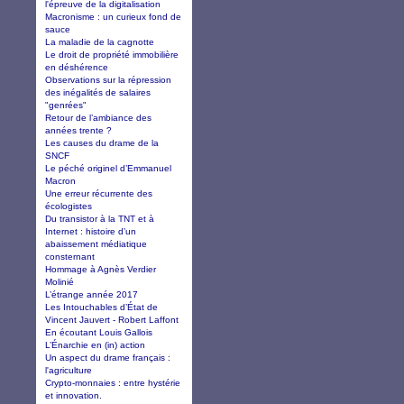
l'épreuve de la digitalisation
Macronisme : un curieux fond de
sauce
La maladie de la cagnotte
Le droit de propriété immobilière
en déshérence
Observations sur la répression
des inégalités de salaires
"genrées"
Retour de l’ambiance des
années trente ?
Les causes du drame de la
SNCF
Le péché originel d’Emmanuel
Macron
Une erreur récurrente des
écologistes
Du transistor à la TNT et à
Internet : histoire d’un
abaissement médiatique
consternant
Hommage à Agnès Verdier
Molinié
L’étrange année 2017
Les Intouchables d’État de
Vincent Jauvert - Robert Laffont
En écoutant Louis Gallois
L’Énarchie en (in) action
Un aspect du drame français :
l'agriculture
Crypto-monnaies : entre hystérie
et innovation.