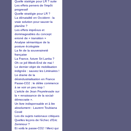
Quelle statégie pour LR ? suite
Les effets pervers de l’impôt
progressif
Quelle stratégie pour LR ?
La dénatalité en Occident : la
vraie solution pour sauver la
planète ?
Les effets imprévus et
dommageables du concept
erroné de « transition »
Analyse sémantique de la
posture écologiste
La fin de la souveraineté
française
La France, future Sri Lanka ?
Oh ce joli Week-End de mai !
Le dernier objet de mobilisation
indignée : sauvez les Liminaires !
Le drame de la
désindustrialisation en France
Passe-CO2 : le délire commence
à se voir un peu trop !
L’article de Jean Peyrelevade sur
la « renaissance de la social-
démocratie ».
Un livre indispensable et à lire
absolument : Laurent Toubiana
Covid
Les dix sujets nationaux critiques
Quelles leçons de l'échec d'Eric
Zemmour ?
Et voilà le passe-CO2 ! Merci qui