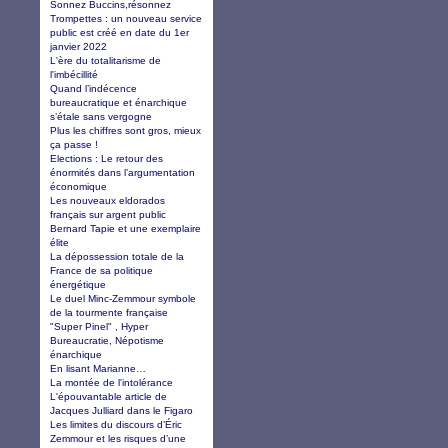
Sonnez Buccins,résonnez
Trompettes : un nouveau service
public est créé en date du 1er
janvier 2022
L'ère du totalitarisme de
l'imbécillité
Quand l’indécence
bureaucratique et énarchique
s’étale sans vergogne
Plus les chiffres sont gros, mieux
ça passe !
Elections : Le retour des
énormités dans l’argumentation
économique
Les nouveaux eldorados
français sur argent public
Bernard Tapie et une exemplaire
élite
La dépossession totale de la
France de sa politique
énergétique
Le duel Minc-Zemmour symbole
de la tourmente française
"Super Pinel" , Hyper
Bureaucratie, Népotisme
énarchique
En lisant Marianne…
La montée de l'intolérance
L'épouvantable article de
Jacques Julliard dans le Figaro
Les limites du discours d’Éric
Zemmour et les risques d’une