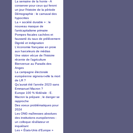
La semaine de la honte - A
conserver pour ceux qui feront
un jour l'histoire de la période
Démographie : le carnaval des
hypocrites
La « société durable » : le
nouveau masque de
l’anticapitalisme primaire
Pompes fiscales cachées et
fausseté du taux de prélèvement
Dignité et indignation
L'économie française en proie
aux harceleurs de médias
Une vision vécue de l’histoire
récente de l’agriculture
Bienvenue au Paradis des
Anges
La campagne électorale
européenne signera-t-elle la mort
de LR ?
Qu’aurait été l’année 2023 sans
Emmanuel Macron ?
Europe 100 % fédérale : E.
Macron la prépare ; le danger se
rapproche
Des voeux problématiques pour
2024
Les ONG maîtresses absolues
des institutions européennes :
un colloque révélateur et
inquiétant
Les « États-Unis d’Europe »