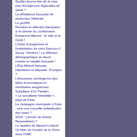
Quelles leçons tirer de la crise
pour les Agences régionales de
santé ?
La défaillance française de
production médicale
Le gouffre
Pensées et attitudes françaises
à mi chemin du confinement
Emmanuel Macron : le vide et le
Covid !
L’Union Européenne et
l’exploitation du virus Sars-cov-2
Sauvy ! Reviens ! La réflexion
démographique se meurt,
comme la natalité française !
L’Etat Moloch français,
impuissant et dépassé. Pourquoi
?
L’étonnante convergence des
idées économiques et
monétaires saugrenues
Supplique d'un Parisien
« Le socialisme immobilier »,
plaie de Paris
La campagne municipale à Paris
: vers une nouvelle redistribution
des votes ?
2019 : L’année du Grand
Ressentiment ?
Le mystère de Macron’s Island
Un bilan de l'entrée de la Chine
dans l'OMC