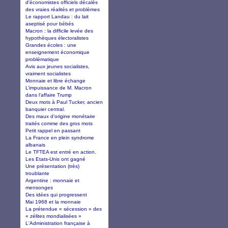
d'économistes officiels décalés
des vraies réalités et problèmes
Le rapport Landau : du lait
aseptisé pour bébés
Macron : la difficile levée des
hypothèques électoralistes
Grandes écoles : une
enseignement économique
problématique
Avis aux jeunes socialistes,
vraiment socialistes
Monnaie et libre échange
L’impuissance de M. Macron
dans l’affaire Trump
Deux mots à Paul Tucker, ancien
banquier central.
Des maux d’origine monétaire
traités comme des gros mots
Petit rappel en passant
La France en plein syndrome
albanais
Le TFTEA est entré en action.
Les Etats-Unis ont gagné
Une présentation (très)
troublante
Argentine : monnaie et
mensonges
Des idées qui progressent
Mai 1968 et la monnaie
La prétendue « sécession » des
« zélites mondialisées »
L'Administration française à