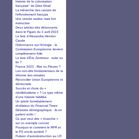
histoire de la colonisation
française" de Driss Ghali
La hiérarchie des causes de
l’effondrement français
Une victoire tardive mais fort
instructive
Deux articles très détonnants
dans le Figaro du 3 avril 2023
Le livre d’Alexandra Henrion
Caude
Ordonnance sur l'énergie : la
Commission Européenne devient
complètement folle
Le livre d’Éric Zemmour : suite ou
fin ?
France 2023 : Rire ou Pleurer ?
Les non-dits fondamentaux de la
réforme des retraites
Réconcilier Union Européenne et
démocratie
Succès et chute du «
néolibéralisme » ? Le type même
d’une histoire falsifiée.
Un article formidablement
révélateur du Financial Times
Désastre démographique : ils en
parlent enfin !
Ce que veut dire « énarchie »
sur un exemple concret
Pourquoi et comment le RPR et
le PS ont-ils sombré ?
Pulsion d'autodestruction au LR