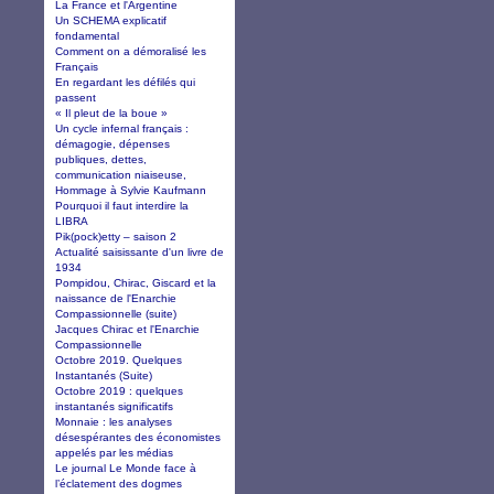
La France et l'Argentine
Un SCHEMA explicatif
fondamental
Comment on a démoralisé les
Français
En regardant les défilés qui
passent
« Il pleut de la boue »
Un cycle infernal français :
démagogie, dépenses
publiques, dettes,
communication niaiseuse,
Hommage à Sylvie Kaufmann
Pourquoi il faut interdire la
LIBRA
Pik(pock)etty – saison 2
Actualité saisissante d'un livre de
1934
Pompidou, Chirac, Giscard et la
naissance de l'Enarchie
Compassionnelle (suite)
Jacques Chirac et l'Enarchie
Compassionnelle
Octobre 2019. Quelques
Instantanés (Suite)
Octobre 2019 : quelques
instantanés significatifs
Monnaie : les analyses
désespérantes des économistes
appelés par les médias
Le journal Le Monde face à
l’éclatement des dogmes