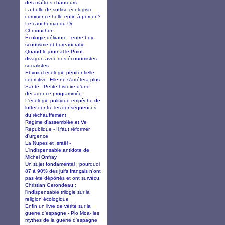
des maîtres chanteurs
La bulle de sottise écologiste
commence-t-elle enfin à percer ?
Le cauchemar du Dr
Choronchon
Écologie délirante : entre boy
scoutisme et bureaucratie
Quand le journal le Point
divague avec des économistes
socialistes
Et voici l’écologie pénitentielle
coercitive. Elle ne s’arrêtera plus
Santé : Petite histoire d’une
décadence programmée
L'écologie politique empêche de
lutter contre les conséquences
du réchauffement
Régime d’assemblée et Ve
République - Il faut réformer
d'urgence
La Nupes et Israël -
L'indispensable antidote de
Michel Onfray
Un sujet fondamental : pourquoi
87 à 90% des juifs français n'ont
pas été dépôrtés et ont survécu.
Christian Gerondeau :
l'indispensable trilogie sur la
religion écologique
Enfin un livre de vérité sur la
guerre d'espagne - Pio Moa- les
mythes de la guerre d'espagne