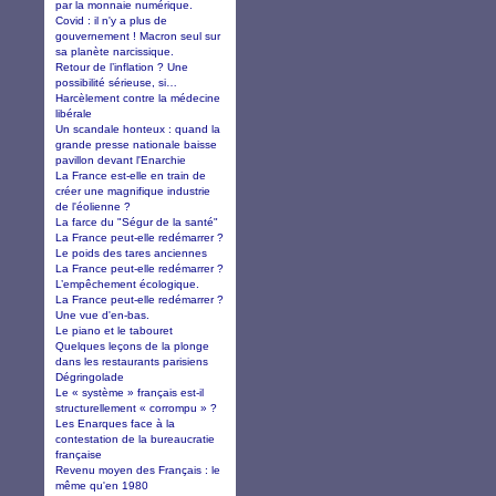
par la monnaie numérique.
Covid : il n'y a plus de
gouvernement ! Macron seul sur
sa planète narcissique.
Retour de l’inflation ? Une
possibilité sérieuse, si…
Harcèlement contre la médecine
libérale
Un scandale honteux : quand la
grande presse nationale baisse
pavillon devant l'Enarchie
La France est-elle en train de
créer une magnifique industrie
de l'éolienne ?
La farce du "Ségur de la santé"
La France peut-elle redémarrer ?
Le poids des tares anciennes
La France peut-elle redémarrer ?
L’empêchement écologique.
La France peut-elle redémarrer ?
Une vue d'en-bas.
Le piano et le tabouret
Quelques leçons de la plonge
dans les restaurants parisiens
Dégringolade
Le « système » français est-il
structurellement « corrompu » ?
Les Enarques face à la
contestation de la bureaucratie
française
Revenu moyen des Français : le
même qu'en 1980