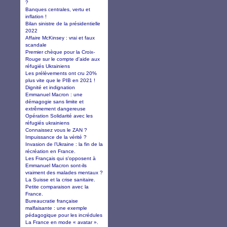
?
Banques centrales, vertu et
inflation !
Bilan sinistre de la présidentielle
2022
Affaire McKinsey : vrai et faux
scandale
Premier chèque pour la Croix-
Rouge sur le compte d'aide aux
réfugiés Ukrainiens
Les prélèvements ont cru 20%
plus vite que le PIB en 2021 !
Dignité et indignation
Emmanuel Macron : une
démagogie sans limite et
extrêmement dangereuse
Opération Solidarité avec les
réfugiés ukrainiens
Connaissez vous le ZAN ?
Impuissance de la vérité ?
Invasion de l’Ukraine : la fin de la
récréation en France.
Les Français qui s'opposent à
Emmanuel Macron sont-ils
vraiment des malades mentaux ?
La Suisse et la crise sanitaire.
Petite comparaison avec la
France.
Bureaucratie française
malfaisante : une exemple
pédagogique pour les incrédules
La France en mode « avatar ».