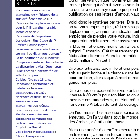
Où un pervers cynique, Comme Mitterr
BILLETS
trouve plaisir, qui détruit avec la sati
ce qui lui a été octroyé par le peuple e
Vivons-nous un épisode
publication de ses lettres d’amour, vaut
gravissime de « l’histoire de la
stupidité économique » ?
Voici donc le système par terre. Dire au
Retrouver la 3e place mondiale
on va vous imposer plus, réduire vos pen
pour le PIB par tête : la cible
déplacements, augmenter radicalement 
fiscale et sociale
empêcher de prendre votre voiture, indé
L’énormité de l’imposture
augmenter indéfiniment et massivement 
écologiste - Une étude du Pr
Emérite Patrice Boyer
ni Macron, et encore moins les ralliés 
Le niveau scolaire a-t-il baissé
guignol Darmanin. C’était autrement plu
comme il se dit un peu partout ?
étatisation délirante. Alors les retrait
La fin bouffonne de l’Enarchie
de 15 millions. Ah zut !
Compassionnelle et Bienveillante
La disparition d’Alan Greenspan
Dire aux artisans, aux mille et une pers
: une occasion escamotée de
soit au petit bonheur la chance dans les
réfléchir un peu
pour ton bien, alors raque à mort et res
Ce blog fête ses 18 ans.
gênés non plus.
Dénatalité : contorsions et
habillages face aux
Dire à ceux qui passent leur vie sur la ro
disgracieuses réalités
vitesse à 80 km/h pour ton bien et on
Nécessité et difficulté d'un
massive des amendes », on était prêt 
sursaut national.
fier comme Artaban de tant de courage
Travail : les trois déficits
Les trois leçons des dernières
On l’est moins. Les réseaux sociaux pe
élections européennes,
émeutes. On l’a vu dans tout le monde
législatives et municipales
des Arabes, c’était autre chose.
La tentation douteuse de
l’Ingénierie Sociale
Alors une année à accroître encore la d
Les dérives inexcusables de
prélèvement, a créé un terrain miné. 
l'Union Européenne