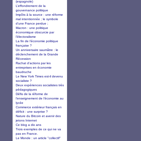
(espagnole)
L’effondrement de la
gouvernance politique
Impôts à la source : une réforme
mal intentionnée ; le symbole
d’une France perdue ;
Macron : une politique
économique obscurcie par
l’électoralisme
La fin de l'économie politique
française ?
Un anniversaire saumâtre : le
déclenchement de la Grande
Récession
Rachat d’actions par les
entreprises en économie
baudruche
Le New York Times est-il devenu
socialiste ?
Deux expériences socialistes très
pédagogiques
Défis de la réforme de
l’enseignement de l’économie au
lycée
Commerce extérieur français en
déficit : une surprise ?
Nature du Bitcoin et avenir des
jetons Internet
Ce blog a dix ans
Trois exemples de ce qui ne va
pas en France.
Le Monde : un article "collectif"