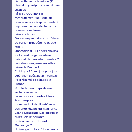
réchauffement climatique (2).
Liste des principaux scientifiques
critiques
Rôle du CO2 dans le
réchauffement :pourquoi de
nombreux scientifiques résistent
Impuissance des électeurs. La
question des fuites
démocratiques
Qui est responsable des dérives
de l’Union Européenne et que
faire ?
Obsession du « Leader Maximo
» et néant programmatique
national : la nouvelle normalité ?
Les élites françaises ont-elles
détruit la France ?
Ce blog a 15 ans jour pour jour.
Opération spéciale anniversaire.
Petit résumé de l'état de la
France
Une belle panne qui devrait
inciter à réfléchir
Le retour des grandes lubies
économiques
La nouvelle Saint-Barthélemy
des propriétaires qui s’annonce
Grand Mensonge Écologique et
bureaucratie délirante
Sortons-nous du Grand
Mensonge ?
Un très grand livre :" Une contre