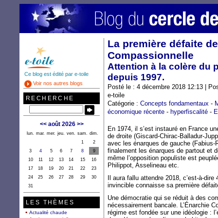
La première défaite de
Compassionnelle
Attention à la colère du
Ce blog est édité par e-toile
depuis 1997.
Voir nos autres blogs
Posté le : 4 décembre 2018 12:13 | Po
e-toile
RECHERCHE
Catégorie :
Concepts fondamentaux
-
M
économique récente
-
hyperfiscalité
-
E
<<
août 2026
>>
En 1974, il s’est instauré en France un
lun.
mar.
mer.
jeu.
ven.
sam.
dim.
de droite (Giscard-Chirac-Balladur-Ju
1
2
avec les énarques de gauche (Fabius-R
finalement les énarques de partout et de
3
4
5
6
7
8
9
même l’opposition populiste est peup
10
11
12
13
14
15
16
Philippot, Asselineau etc.
17
18
19
20
21
22
23
Il aura fallu attendre 2018, c’est-à-dir
24
25
26
27
28
29
30
invincible connaisse sa première défa
31
Une démocratie qui se réduit à des com
LES THÈMES
nécessairement bancale. L’Énarchie 
régime est fondée sur une idéologie : l’é
Actualité chaude