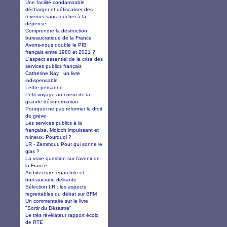
Une facilité condamnable :
décharger et défiscaliser des
revenus sans toucher à la
dépense.
Comprendre la destruction
bureaucratique de la France
Avons-nous doublé le PIB
français entre 1980 et 2021 ?
L'aspect essentiel de la crise des
services publics français
Catherine Nay : un livre
indispensable
Lettre persanne
Petit voyage au coeur de la
grande désinformation
Pourquoi ne pas réformer le droit
de grève
Les services publics à la
française, Moloch impuissant et
ruineux. Pourquoi ?
LR - Zemmour. Pour qui sonne le
glas ?
La vraie question sur l'avenir de
la France
Architecture, énarchite et
bureaucratie délirante
Sélection LR : les aspects
regrettables du débat sur BFM
Un commentaire sur le livre
"Sortir du Désastre"
Le très révélateur rapport écolo
de RTE