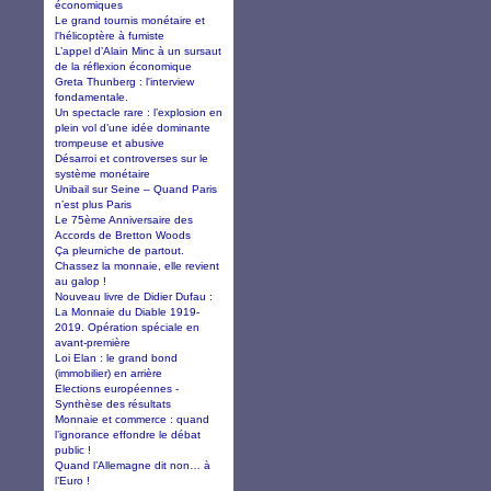
économiques
Le grand tournis monétaire et
l'hélicoptère à fumiste
L’appel d’Alain Minc à un sursaut
de la réflexion économique
Greta Thunberg : l'interview
fondamentale.
Un spectacle rare : l’explosion en
plein vol d’une idée dominante
trompeuse et abusive
Désarroi et controverses sur le
système monétaire
Unibail sur Seine – Quand Paris
n’est plus Paris
Le 75ème Anniversaire des
Accords de Bretton Woods
Ça pleurniche de partout.
Chassez la monnaie, elle revient
au galop !
Nouveau livre de Didier Dufau :
La Monnaie du Diable 1919-
2019. Opération spéciale en
avant-première
Loi Elan : le grand bond
(immobilier) en arrière
Elections européennes -
Synthèse des résultats
Monnaie et commerce : quand
l’ignorance effondre le débat
public !
Quand l’Allemagne dit non… à
l’Euro !