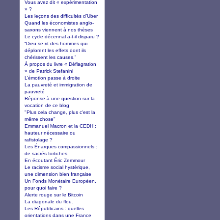
Vous avez dit « expérimentation
» ?
Les leçons des difficultés d’Uber
Quand les économistes anglo-
saxons viennent à nos thèses
Le cycle décennal a-t-il disparu ?
“Dieu se rit des hommes qui
déplorent les effets dont ils
chérissent les causes.”
À propos du livre « Déflagration
» de Patrick Stefanini
L’émotion passe à droite
La pauvreté et immigration de
pauvreté
Réponse à une question sur la
vocation de ce blog
"Plus cela change, plus c'est la
même chose"
Emmanuel Macron et la CEDH :
hauteur nécessaire ou
rafistolage ?
Les Énarques compassionnels :
de sacrés fortiches
En écoutant Éric Zemmour
Le racisme social hystérique,
une dimension bien française
Un Fonds Monétaire Européen,
pour quoi faire ?
Alerte rouge sur le Bitcoin
La diagonale du flou.
Les Républicains : quelles
orientations dans une France