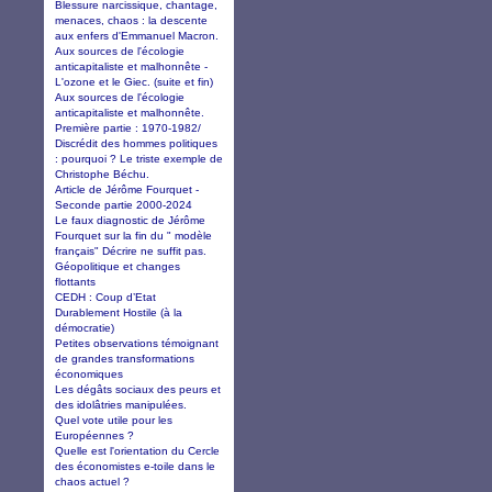
Blessure narcissique, chantage,
menaces, chaos : la descente
aux enfers d'Emmanuel Macron.
Aux sources de l'écologie
anticapitaliste et malhonnête -
L'ozone et le Giec. (suite et fin)
Aux sources de l'écologie
anticapitaliste et malhonnête.
Première partie : 1970-1982/
Discrédit des hommes politiques
: pourquoi ? Le triste exemple de
Christophe Béchu.
Article de Jérôme Fourquet -
Seconde partie 2000-2024
Le faux diagnostic de Jérôme
Fourquet sur la fin du " modèle
français" Décrire ne suffit pas.
Géopolitique et changes
flottants
CEDH : Coup d’Etat
Durablement Hostile (à la
démocratie)
Petites observations témoignant
de grandes transformations
économiques
Les dégâts sociaux des peurs et
des idolâtries manipulées.
Quel vote utile pour les
Européennes ?
Quelle est l'orientation du Cercle
des économistes e-toile dans le
chaos actuel ?