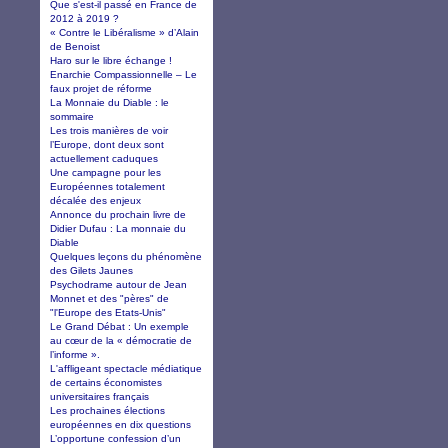
Que s'est-il passé en France de
2012 à 2019 ?
« Contre le Libéralisme » d’Alain
de Benoist
Haro sur le libre échange !
Enarchie Compassionnelle – Le
faux projet de réforme
La Monnaie du Diable : le
sommaire
Les trois manières de voir
l’Europe, dont deux sont
actuellement caduques
Une campagne pour les
Européennes totalement
décalée des enjeux
Annonce du prochain livre de
Didier Dufau : La monnaie du
Diable
Quelques leçons du phénomène
des Gilets Jaunes
Psychodrame autour de Jean
Monnet et des "pères" de
"l'Europe des Etats-Unis"
Le Grand Débat : Un exemple
au cœur de la « démocratie de
l’informe ».
L'affligeant spectacle médiatique
de certains économistes
universitaires français
Les prochaines élections
européennes en dix questions
L’opportune confession d’un