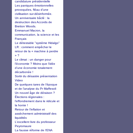
candidature présidentielle
Les paniques émotionnelles
provoquées, fléau d’une
civilisation sur-désinformée.
Un anniversaire bâclé : la
destruction des Accords de
Bretton Woods.
Emmanuel Macron, la
communication, la science et les
Français
Le détestable "système Hidalgo"
LR : comment empêcher le
retour de la « machine à perdre
» ?
Le climat : un danger pour
l’économie ? Moins que l’idée
d’une économie totalement
décarbonée !
Sortir du désastre présentation
Video
De quelques tares de l’époque
et de l’analyse du Pr Maffesoli
Un nouvel âge de déraison ?
Élections régionales :
l’effondrement dans le ridicule et
la honte !
Retour de l’inflation et
assèchement administratif des
liquidités
L'excellent livre du professeur
Peyromaure
La fausse réforme de l’ENA