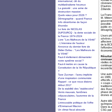
Ronald Re
international, clé du
résistan
multilatéralisme heureux
D’autres 
La gratuité : une arme de
Zélande.
destruction massive
La France
Quels vœux pour 2026 ?
M. Mitter
Démographie : quand France
gouvernem
Info désinforme de façon
possible 
éhontée
public et
Le livre de NICOLAS
désagréga
DUFOURCQ : la dette sociale de
L’euro p
la France 1974-2024
sévères 
Livre "Les Malheurs de la Vérité"
affectent
- L'interview de l'auteur
de la BC
Annonce du dernier livre de
l’effondr
Didier Dufau : "Les Malheurs de
économiqu
la Vérité"
Résultat
Faut-il réellement démanteler
croissan
notre système social ?
réelles é
Faut-il mettre en cause la
continuan
Constitution de la Ve République
incontrôl
?
Une autr
Taxe Zucman : l'aveu implicite
en 1989, 
d'une inspiration communiste
effectifs
Rappel : ce que nous disions
« coups d
début 2017
tradition
De la stabilité des "stablecoins"
des Russe
phase de 
Vents mauvais, fantômes
drones et
crépusculaires, l’automne de la
France
Autre id
Lintrouvable politique de l'offre
qu’impose
d'Emmanuel Macron
Dans la p
Un climat fiscal absurde
CSG par M