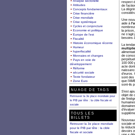
Analyse sectorielle
respect d
Attitudes
de l’acti
La dégrin
Concepts fondamentaux
considér
Crise financière
Crise mondiale
Une nouv
Crise systémique
aide à
l’
Cycles et conjoncture
nombreuse
Economie et politique
la prison
ne s’agit
Europe de l'est
besoins à
Fiscalité
Histoire économique récente
La tendan
Humeur
multipli
hyperfiscalité
alimentat
de consom
Monnaies et changes
perpétuel
Pays en voie de
100 000 p
développement
acte dont
Réforme
naissanc
sécurité sociale
d’euros.
Texte fondateur
sont des 
que l’AME
Zone Euro
sont-ils 
NUAGE DE TAGS
S’est aj
objet de 
Retrouver la 3e place mondiale pour
de l’inté
le PIB par tête : la cible fiscale et
humaines
sociale
domaines,
d’évaluer
TOUS LES
supplémen
BILLETS
Nouveaut
sociale e
Retrouver la 3e place mondiale
la réduct
pour le PIB par tête : la cible
devoirs e
fiscale et sociale
une « dép