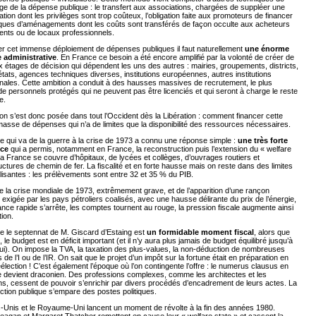
e de la dépense publique : le transfert aux associations, chargées de suppléer une
ation dont les privilèges sont trop coûteux, l’obligation faite aux promoteurs de financer
tiques d’aménagements dont les coûts sont transférés de façon occulte aux acheteurs
ents ou de locaux professionnels.
er cet immense déploiement de dépenses publiques il faut naturellement
une énorme
 administrative
. En France ce besoin a été encore amplifié par la volonté de créer de
étages de décision qui dépendent les uns des autres : mairies, groupements, districts,
états, agences techniques diverses, institutions européennes, autres institutions
onales. Cette ambition a conduit à des hausses massives de recrutement, le plus
e personnels protégés qui ne peuvent pas être licenciés et qui seront à charge le reste
e.
on s’est donc posée dans tout l’Occident dès la Libération : comment financer cette
sse de dépenses qui n’a de limites que la disponibilité des ressources nécessaires.
e qui va de la guerre à la crise de 1973 a connu une réponse simple :
une très forte
nce
qui a permis, notamment en France, la reconstruction puis l’extension du « welfare
La France se couvre d’hôpitaux, de lycées et collèges, d’ouvrages routiers et
ructures de chemin de fer. La fiscalité et en forte hausse mais on reste dans des limites
isantes : les prélèvements sont entre 32 et 35 % du PIB.
de la crise mondiale de 1973, extrêmement grave, et de l’apparition d’une rançon
e exigée par les pays pétroliers coalisés, avec une hausse délirante du prix de l’énergie,
ance rapide s’arrête, les comptes tournent au rouge, la pression fiscale augmente ainsi
tion.
e le septennat de M. Giscard d’Estaing est
un formidable moment fiscal
, alors que
 le budget est en déficit important (et il n’y aura plus jamais de budget équilibré jusqu’à
ui). On impose la TVA, la taxation des plus-values, la non-déduction de nombreuses
de l’I ou de l’IR. On sait que le projet d’un impôt sur la fortune était en préparation en
élection ! C’est également l’époque où l’on contingente l’offre : le numerus clausus en
 devient draconien. Des professions complexes, comme les architectes et les
ns, cessent de pouvoir s’enrichir par divers procédés d’encadrement de leurs actes. La
ction publique s’empare des postes politiques.
-Unis et le Royaume-Uni lancent un moment de révolte à la fin des années 1980.