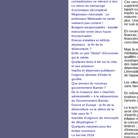
contradictoires ne mènent à rien.
Ces servi
supprimée
Le retour du mensonge
tapant su
économique décomplexé
impôts au
Régression néonatale : Le
maisons d
professeur Minkowski ne serait
plus. Une
vraiment pas content !
ne suis p
Budgets irresponsables : bataille
En revanc
instructive entre deux hauts
financier
fonctionnaires
financièr
Erreurs évitables et déficits
concrète
abyssaux : la fin de la
désinvolture ?
Mais là e
médiatiqu
Enfin un prix "Nobel" d'économie
qualifiés
qui le mérite
monétair
Quelques livres à lire sur la crise
des balan
et ses solutions
dépendan
Impôts et dépenses publiques :
L’immobil
l'urgence absolue d'éviter le
de l’appa
gouffre.
Les ville
Que pensez du nouveau
sans fair
gouvernement Barnier ?
De la nuisance des « marchés
En même t
administratifs » à la mésaventure
explose p
l’arrivée
du Gouvernement Barnier.
France et Europe : la fin de la
Le krach 
désinvolture ou le début de la
avoir d’
folie sans fin ?
d’intérêt
Interdire d'urgence de monoxyde
inflation
de dihydrogène ?
la concen
timbres ;
Quelques maximes pour les
d’émissio
temps nouveaux
ahurissa
Le bel été 2024
baisses d