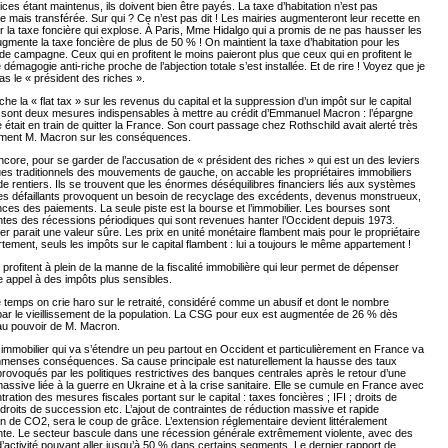
ces étant maintenus, ils doivent bien être payés. La taxe d’habitation n’est pas
 mais transférée. Sur qui ? Ce n’est pas dit ! Les mairies augmenteront leur recette en
r la taxe foncière qui explose. À Paris, Mme Hidalgo qui a promis de ne pas hausser les
gmente la taxe foncière de plus de 50 % ! On maintient la taxe d’habitation pour les
e campagne. Ceux qui en profitent le moins paieront plus que ceux qui en profitent le
 démagogie anti-riche proche de l’abjection totale s’est installée. Et de rire ! Voyez que je
as le « président des riches ».
he la « flat tax » sur les revenus du capital et la suppression d’un impôt sur le capital
, sont deux mesures indispensables à mettre au crédit d’Emmanuel Macron : l’épargne
e était en train de quitter la France. Son court passage chez Rothschild avait alerté très
ment M. Macron sur les conséquences.
ncore, pour se garder de l’accusation de « président des riches » qui est un des leviers
es traditionnels des mouvements de gauche, on accable les propriétaires immobiliers
 de rentiers. Ils se trouvent que les énormes déséquilibres financiers liés aux systèmes
es défaillants provoquent un besoin de recyclage des excédents, devenus monstrueux,
ces des paiements. La seule piste est la bourse et l’immobilier. Les bourses sont
tes des récessions périodiques qui sont revenues hanter l’Occident depuis 1973.
ier parait une valeur sûre. Les prix en unité monétaire flambent mais pour le propriétaire
rtement, seuls les impôts sur le capital flambent : lui a toujours le même appartement !
s profitent à plein de la manne de la fiscalité immobilière qui leur permet de dépenser
e appel à des impôts plus sensibles.
emps on crie haro sur le retraité, considéré comme un abusif et dont le nombre
ar le vieillissement de la population. La CSG pour eux est augmentée de 26 % dès
 au pouvoir de M. Macron.
immobilier qui va s’étendre un peu partout en Occident et particulièrement en France va
immenses conséquences. Sa cause principale est naturellement la hausse des taux
 provoqués par les politiques restrictives des banques centrales après le retour d’une
 massive liée à la guerre en Ukraine et à la crise sanitaire. Elle se cumule en France avec
tration des mesures fiscales portant sur le capital : taxes foncières ; IFI ; droits de
 droits de succession etc. L’ajout de contraintes de réduction massive et rapide
n de CO2, sera le coup de grâce. L’extension réglementaire devient littéralement
nte. Le secteur bascule dans une récession générale extrêmement violente, avec des
’activité pouvant aller jusqu’à 50 % dans certains segments. Le dernier rapport de