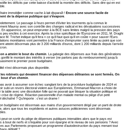
stifie les déficits par cette baisse d’activité la montée des déficits. Sans dire qui en est
ble.
étaire immobilier comme vache à lait disparaît !
Encore une source facile de
ent de la dépense publique qui s’évapore
.
ndettement. Le passage à l’euro permet d’éviter les tourments qu’a connus le
ment Mauroy avec son contrôle des changes radical et les dévaluations successives
. En apparence, on peut emprunter à la BCE sans limites malgré la pression des pays
 peu enclins à cet exercice. Après la crise spécifique de l’Eurozone en 2011, M. Draghi
ace M. Trichet indique qu’il fera « ce qu’il faut quoi qu’il en coûte » pour sauver l’Euro.
ations monétaires vont permettre à la France d’emprunter sans limite au point que son
nt atteint désormais plus de 3 200 milliards d’euros, dont 1 200 milliards depuis l’arrivée
cron.
,
on a atteint le bout du chemin
. La gabegie des dépenses aux frais des générations
a gonflé le montant des intérêts à verser (ne parlons pas du remboursement) jusqu’à
uasiment le premier poste budgétaire.
ilité n’est désormais plus disponible.
 les robinets qui devaient financer des dépenses délirantes se sont fermés. On
u bout d’un chemin
.
pas avoir à assumer son échec sanglant lors de la procédure budgétaire de 2024 et
oir subi un revers électoral violent aux Européennes, Emmanuel Macron a choisi de
 la table avec une dissolution folle qui ne pouvait que bloquer la situation politique et
 crise de régime. Réaction passionnelle d’un malade mental ou piège d’un petit
 déchaîné ? Qu’importe : c’est un drame !
on budgétaire est désormais aux mains d’un gouvernement dirigé par un parti de droite
re, alors que tous les expédients et autres astuces politiciennes sont désormais
bles.
eut-on sortir du piège de dépenses publiques intenables alors que le pays est
 à bout de nerfs et s’inquiète pour son épargne et le niveau de ses pensions ? Avec
ces aux Parlements proposant un programme d’autodestruction du pays menant tout
haos définitif ?