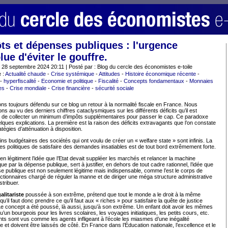
ts et dépenses publiques : l'urgence
lue d'éviter le gouffre.
: 28 septembre 2024 20:11 | Posté par : Blog du cercle des économistes e-toile
 :
Actualité chaude
-
Crise systémique
-
Attitudes
-
Histoire économique récente
-
-
hyperfiscalité
-
Economie et politique
-
Fiscalité
-
Concepts fondamentaux
-
Monnaies
es
-
Crise mondiale
-
Crise financière
-
sécurité sociale
s toujours défendu sur ce blog un retour à la normalité fiscale en France. Nous
ns au vu des derniers chiffres cataclysmiques sur les différents déficits qu’il est
e de collecter un minimum d’impôts supplémentaires pour passer le cap. Ce paradoxe
lques explications. La première est la raison des déficits extravagants que l’on constate
atégies d’atténuation à disposition.
ns budgétaires des sociétés qui ont voulu de créer un « welfare state » sont infinis. La
es politiques de satisfaire des demandes insatiables est de tout bord extrêmement forte.
 en légitiment l’idée que l’Etat devait suppléer les marchés et relancer la machine
e par la dépense publique, sert à justifier, en dehors de tout cadre rationnel, l’idée que
e publique est non seulement légitime mais indispensable, comme l’est le corps de
ctionnaires chargé de réguler la manne et de diriger une méga structure administrative
stribuer.
alitariste
poussée à son extrême, prétend que tout le monde a le droit à la même
qu’il faut donc prendre ce qu’il faut aux « riches » pour satisfaire la quête de justice
Le concept a été poussé, là aussi, jusqu’à son extrême. Un enfant doit avoir les mêmes
 qu’un bourgeois pour les livres scolaires, les voyages initiatiques, les petits cours, etc.
ts sont vus comme les agents infligeant à l’école les miasmes d’une inégalité
 et doivent être laissés de côté. En France dans l’Éducation nationale, l’excellence et le