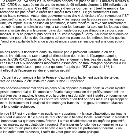
 La recette de TVA dans les 15 dernières années est passée de 161 milliards d’euros à
SG, CRDS est passée en dix ans de moins de 99 milliards d’euros à 156 milliards soit
se massive en dix ans.
Ces 442 milliards d’euros concernent tout le monde
. La
 revanche n’a pas hésité à créer des impôts très ciblés : Le gouvernement Fillon
 les hauts revenus. Aucun des gouvernements dits « de droite » n’est revenu sur l’ISF.
u’aujourd’hui avec « la taxation des morts », les impôts sur la succession, les impôts
rtune, les impôts sur la cession du patrimoine, la taxe foncière, la taxe sur l’enlèvement
es, même pour un simple parking, la taxe sur les bureaux, la taxe sur les locaux vides,
rance a fini par devenir le premier pays du monde qui écrase d’impôts à ce point son
mmobilier. « Ils ne peuvent pas partir » ! Tel est le slogan à Bercy. Sauf que beaucoup de
rcées ont pour clients des étrangers qui eux ne paient pas les mêmes impôts que les
 Vendre le capital de la France à des étrangers pour se financer est une conception
e.
tion des revenus financiers dans l’IR voulue par le président Hollande a eu des
ces immédiates : le taux marginal d’imposition des fruits de l’épargne a atteint,
avec la CSG-CRDS près de 60 %. Avec les rendements très bas du capital, dus aux
ccessives et aux inondations monétaires associées, ce taux marginal spoliateur a eu
quences immédiates : pour ceux qui sont frappés par l’ISF à plus de 1 %, le
 effectif de l’épargne est devenu nul ou négatif.
! L’argent a commencé à fuir la France, d’autant plus facilement que la liberté des
ts de capitaux a été instaurée dans l’Union Européenne.
ons nécessairement mal dans un pays où la dépense publique égale la valeur ajoutée
eprises commerciales. Du coup le scénario d’augmentation des prélèvements mis en
si bien par la gauche, le centre ou la droite s’est durablement installé : on commence
her des mesures symboliques contre les riches et on finit par des mesures qui frappent
ent ou indirectement la majorité des ménages français. Les gouvernements Macron
nt à fond cette technique.
ion de l’ISF est « vendue » au public en « supprimant » la taxe d’habitation, qui touche
ent tout le monde. Il n’y a pas de réduction de la fiscalité locale, seulement un transfert.
 bonneteau n’a que des inconvénients. La taxe d’habitation est un impôt de proximité
r les maires, qui est plutôt bien accepté. Participer en fonction de son empreinte sur la
 dépenses municipales dont on bénéficie au quotidien est parfaitement normal. Si on
e les coûts sont excessifs, il suffit de voter pour une autre politique.