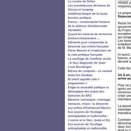
La courbe de Dufau
l’INSEE ju
Les scandaleuses décisions de
responsa
l'Arcom et l'emprise
Le propri
antidémocratique de la haute
financem
fonction publique
France : conservatoire honteux
Reste l’e
de la violence révolutionnaire
gouverne
sacralisée
du Franc
européens
Quand les moteurs de recherche
qui rempl
évoluent bizarrement ...
Les inond
Eléments pour comprendre la
endetteme
descente aux enfers française
de M. Ma
Pierre Manent et l’explication de
Ici aussi
la crise politique française
futures, 
Le naufrage de l’extrême centre
devenir q
: le faux diagnostic de Jean-
Louis Bourlanges
Cette fac
Brèves de comptoirs - Le samedi
Un à un,
avant les résultats
arrive a
Ils osent appeler cela «
programmes »
Pour ne 
Exiger la neutralité politique et
après av
idéologique des sujets des
renverser
épreuves du BAC
créer une
machiavel
Blessure narcissique, chantage,
menaces, chaos : la descente
La questi
aux enfers d'Emmanuel Macron.
minoritai
Aux sources de l'écologie
impratica
anticapitaliste et malhonnête -
Comment p
L'ozone et le Giec. (suite et fin)
désormais
Aux sources de l'écologie
deux for
anticapitaliste et malhonnête.
droit au c