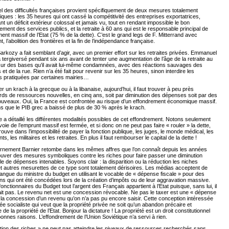
el des difficultés françaises provient spécifiquement de deux mesures totalement
ues : les 35 heures qui ont cassé la compétitivité des entreprises exportatrices,
t un déficit extérieur colossal et jamais vu, tout en rendant impossible le bon
ement des services publics, et la retraite à 60 ans qui est le responsable principal de
ment massif de l’Etat (75 % de la dette). C’est le grand legs de F. Mitterrand avec
t, l’abolition des frontières et la fin de l’indépendance française.
arkozy a fait semblant d’agir, avec un premier effort sur les retraites privées. Emmanuel
tergiversé pendant six ans avant de tenter une augmentation de l’âge de la retraite au
sur des bases qu’il avait lui-même condamnées, avec des réactions sauvages des
 et de la rue. Rien n’a été fait pour revenir sur les 35 heures, sinon interdire les
s pratiquées par certaines mairies…
er un krach à la grecque ou à la libanaise, aujourd’hui, il faut trouver à peu près
ards de ressources nouvelles, en cinq ans, soit par diminution des dépenses soit par des
ouveaux. Oui, la France est confrontée au risque d’un effondrement économique massif.
 que le PIB grec a baissé de plus de 30 % après le krach.
 a détaillé les différentes modalités possibles de cet effondrement. Notons seulement
 voie de l’emprunt massif est fermée, et si donc on ne peut pas faire « rouler » la dette,
rouve dans l’impossibilité de payer la fonction publique, les juges, le monde médical, les
s, les militaires et les retraites. En plus il faut rembourser le capital de la dette !
rnement Barnier retombe dans les mêmes affres que l’on connaît depuis les années
ouver des mesures symboliques contre les riches pour faire passer une diminution
le de dépenses intenables. Soyons clair : la disparition ou la réduction les niches
et autres mesurettes de ce type sont totalement dérisoires. Les médias acceptent de
 langue du ministre du budget en utilisant le vocable de « dépense fiscale » pour des
s qui ont été concédées lors de la création d’impôts ou de leur aggravation massive.
fonctionnaires du Budget tout l’argent des Français appartient à l’Etat puisque, sans lui, il
ait pas. Le revenu net est une concession révocable. Ne pas le taxer est une « dépense
, la concession d’un revenu qu’on n’a pas pu encore saisir. Cette conception intéressée
’idée socialiste qui veut que la propriété privée ne soit qu’un abandon précaire et
 de la propriété de l’Etat. Bonjour la dictature ! La propriété est un droit constitutionnel
onnes raisons. L’effondrement de l’Union Soviétique n’a servi à rien.
tion des riches » ne peut pas atteindre les niveaux de ressources recherchés sans