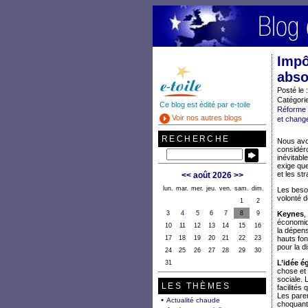
Impô
abso
Posté le 
Catégorie
Ce blog est édité par e-toile
Réforme
Voir nos autres blogs
et chang
RECHERCHE
Nous avon
considéro
inévitabl
exige que
et les str
<<
août 2026
>>
lun.
mar.
mer.
jeu.
ven.
sam.
dim.
Les besoi
volonté d
1
2
3
4
5
6
7
8
9
Keynes
,
économiqu
10
11
12
13
14
15
16
la dépens
17
18
19
20
21
22
23
hauts fon
pour la di
24
25
26
27
28
29
30
L’idée ég
31
chose et 
sociale. 
LES THÈMES
facilités
Les paren
Actualité chaude
choquante