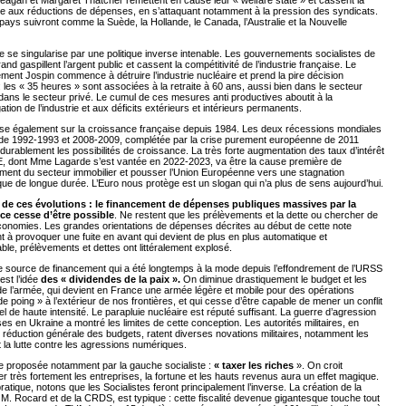
agan et Margaret Thatcher remettent en cause leur « welfare state » et cassent la
ce aux réductions de dépenses, en s’attaquant notamment à la pression des syndicats.
pays suivront comme la Suède, la Hollande, le Canada, l’Australie et la Nouvelle
 se singularise par une politique inverse intenable. Les gouvernements socialistes de
rand gaspillent l’argent public et cassent la compétitivité de l’industrie française. Le
ent Jospin commence à détruire l’industrie nucléaire et prend la pire décision
: les « 35 heures » sont associées à la retraite à 60 ans, aussi bien dans le secteur
 dans le secteur privé. Le cumul de ces mesures anti productives aboutit à la
tion de l’industrie et aux déficits extérieurs et intérieurs permanents.
èse également sur la croissance française depuis 1984. Les deux récessions mondiales
de 1992-1993 et 2008-2009, complétée par la crise purement européenne de 2011
 durablement les possibilités de croissance. La très forte augmentation des taux d’intérêt
E, dont Mme Lagarde s’est vantée en 2022-2023, va être la cause première de
ement du secteur immobilier et pousser l’Union Européenne vers une stagnation
e de longue durée. L’Euro nous protège est un slogan qui n’a plus de sens aujourd’hui.
 de ces évolutions : le financement de dépenses publiques massives par la
ce cesse d’être possible
. Ne restent que les prélèvements et la dette ou chercher de
conomies. Les grandes orientations de dépenses décrites au début de cette note
t à provoquer une fuite en avant qui devient de plus en plus automatique et
able, prélèvements et dettes ont littéralement explosé.
e source de financement qui a été longtemps à la mode depuis l’effondrement de l’URSS
est l’idée
des « dividendes de la paix ».
On diminue drastiquement le budget et les
 de l’armée, qui devient en France une armée légère et mobile pour des opérations
e poing » à l’extérieur de nos frontières, et qui cesse d’être capable de mener un conflit
nel de haute intensité. Le parapluie nucléaire est réputé suffisant. La guerre d’agression
s en Ukraine a montré les limites de cette conception. Les autorités militaires, en
réduction générale des budgets, ratent diverses novations militaires, notamment les
 la lutte contre les agressions numériques.
ée proposée notamment par la gauche socialiste :
« taxer les riches
». On croit
r très fortement les entreprises, la fortune et les hauts revenus aura un effet magique.
ratique, notons que les Socialistes feront principalement l’inverse. La création de la
. Rocard et de la CRDS, est typique : cette fiscalité devenue gigantesque touche tout