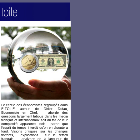
Le cercle des économistes regroupés dans
E-TOILE autour de Didier Dufau,
Economiste en Chef, aborde des
questions largement tabous dans les media
français et internationaux soit du fait de leur
complexité apparente, soit parce que
l'esprit du temps interdit qu'on en discute a
fond. Visions critiques sur les changes
flottants, explications sur le retard
français, analyses de la langueur de