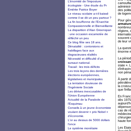
L’énormité de l’imposture
camouflag
écologiste - Une étude du Pr
administr
Emérite Patrice Boyer
des poli
de logem
Le niveau scolaire a-t-il baissé
comme il se dit un peu partout ?
Pour gér
La fin bouffonne de l’Enarchie
armature
Compassionnelle et Bienveillante
nombreux 
La disparition d’Alan Greenspan
régions, 
: une occasion escamotée de
internati
souvent d
réfléchir un peu
de leur vi
Ce blog fête ses 18 ans.
Dénatalité : contorsions et
La questi
habillages face aux
énorme ma
disgracieuses réalités
La périod
Nécessité et difficulté d'un
croissa
sursaut national.
state ». 
Travail : les trois déficits
d’infrast
Les trois leçons des dernières
non pénal
élections européennes,
À partir 
législatives et municipales
pétrolièr
La tentation douteuse de
la croiss
l’Ingénierie Sociale
que l’infla
Les dérives inexcusables de
l'Union Européenne
En Franc
Actualité de la Parabole de
dès 1975,
aujourd’h
l'Esquimau
dépenses 
Conseils à un jeune économiste
cas de ré
voulant devenir « prix Nobel »
médecine
d’économie.
chirurgie
L'or au dessus de 5000 dollars
haute fon
l'once
Les Etats
Le système monétaire