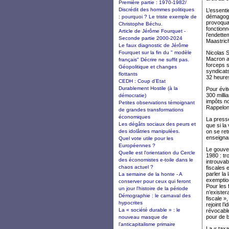
Première partie : 1970-1982/
Discrédit des hommes politiques
L’essenti
démagogiq
: pourquoi ? Le triste exemple de
provoquan
Christophe Béchu.
fonctionn
Article de Jérôme Fourquet -
l’endette
Seconde partie 2000-2024
Maastrich
Le faux diagnostic de Jérôme
Fourquet sur la fin du " modèle
Nicolas S
Macron a 
français" Décrire ne suffit pas.
forceps 
Géopolitique et changes
syndicats
flottants
32 heure
CEDH : Coup d’Etat
Durablement Hostile (à la
Pour évit
300 milli
démocratie)
impôts n
Petites observations témoignant
Rappelons
de grandes transformations
économiques
La presse
Les dégâts sociaux des peurs et
que si la
des idolâtries manipulées.
on se ret
enseignant
Quel vote utile pour les
Européennes ?
Le gouve
Quelle est l'orientation du Cercle
1980 : tr
des économistes e-toile dans le
introuvab
chaos actuel ?
fiscales 
parler la
La semaine de la honte - A
exemption
conserver pour ceux qui feront
Pour les 
un jour l'histoire de la période
n’exister
Démographie : le carnaval des
fiscale »
hypocrites
rejoint l
La « société durable » : le
révocable
pour de b
nouveau masque de
l’anticapitalisme primaire
La « taxa