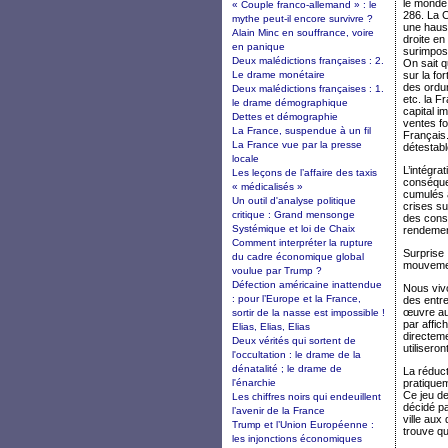
le monde.
« Couple franco-allemand » : le
286. La C
mythe peut-il encore survivre ?
une haus
Alain Minc en souffrance, voire
droite en
en panique
surimpose
Deux malédictions françaises : 2.
On sait q
Le drame monétaire
sur la fo
des ordur
Deux malédictions françaises : 1.
etc. la F
le drame démographique
capital i
Dettes et démographie
ventes fo
La France, suspendue à un fil
Français.
La France vue par la presse
détestabl
locale
L’intégra
Les leçons de l’affaire des taxis
conséquen
« médicalisés »
cumulés 
Un outil d'analyse politique
crises su
critique : Grand mensonge
des consé
Systémique et loi de Chaix
rendement
Comment interpréter la rupture
Surprise 
du cadre économique global
mouvemen
voulue par Trump ?
Défection américaine inattendue
Nous viv
: pour l’Europe et la France,
des entr
œuvre aus
sortir de la nasse est impossible !
par affic
Elias, Elias, Elias
directem
Deux vérités qui sortent de
utilisero
l'occultation : le drame de la
dénatalité ; le drame de
La réduct
l'énarchie
pratiquem
Ce jeu de
Les chiffres noirs qui endeuillent
décidé pa
l’avenir de la France
ville aux
Trump et l’Union Européenne :
trouve qu
les injonctions économiques