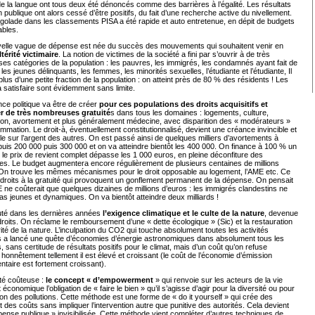
e la langue ont tous deux été dénoncés comme des barrières à l’égalité. Les résultats
on publique ont alors cessé d’être positifs, du fait d’une recherche active du nivellement.
golade dans les classements PISA a été rapide et auto entretenue, en dépit de budgets
ables.
elle vague de dépense est née du succès des mouvements qui souhaitent venir en
altérité victimaire
. La notion de victimes de la société a fini par s’ouvrir à de très
s catégories de la population : les pauvres, les immigrés, les condamnés ayant fait de
, les jeunes délinquants, les femmes, les minorités sexuelles, l’étudiante et l’étudiante, Il
 plus d’une petite fraction de la population : on atteint près de 80 % des résidents ! Les
 satisfaire sont évidemment sans limite.
ce politique va être de créer
pour ces populations des droits acquisitifs et
er de très nombreuses gratuité
s dans tous les domaines : logements, culture,
ion, avortement et plus généralement médecine, avec disparition des « modérateurs »
mation. Le droit-à, éventuellement constitutionnalisé, devient une créance invincible et
le sur l’argent des autres. On est passé ainsi de quelques milliers d’avortements à
uis 200 000 puis 300 000 et on va atteindre bientôt les 400 000. On finance à 100 % un
 le prix de revient complet dépasse les 1 000 euros, en pleine déconfiture des
es. Le budget augmentera encore régulièrement de plusieurs centaines de millions
 On trouve les mêmes mécanismes pour le droit opposable au logement, l’AME etc. Ce
droits à la gratuité qui provoquent un gonflement permanent de la dépense. On pensait
 ne coûterait que quelques dizaines de millions d’euros : les immigrés clandestins ne
pas jeunes et dynamiques. On va bientôt atteindre deux milliards !
outé dans les dernières années
l’exigence climatique et le culte de la nature
, devenue
droits. On réclame le remboursement d’une « dette écologique » (Sic) et la restauration
grité de la nature. L’inculpation du CO2 qui touche absolument toutes les activités
 a lancé une quête d’économies d’énergie astronomiques dans absolument tous les
 sans certitude de résultats positifs pour le climat, mais d’un coût qu’on refuse
 honnêtement tellement il est élevé et croissant (le coût de l’économie d’émission
taire est fortement croissant).
é coûteuse :
le concept « d’empowerment
» qui renvoie sur les acteurs de la vie
t économique l’obligation de « faire le bien » qu’il s’agisse d’agir pour la diversité ou pour
ion des pollutions. Cette méthode est une forme de « do it yourself » qui crée des
t des coûts sans impliquer l’intervention autre que punitive des autorités. Cela devient
ense publique » invisibilisée. Cette méthode vient compléter d’autres techniques de