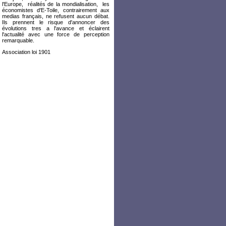
l'Europe, réalités de la mondialisation, les
économistes d'E-Toile, contrairement aux
medias français, ne refusent aucun débat.
Ils prennent le risque d'annoncer des
évolutions tres a l'avance et éclairent
l'actualité avec une force de perception
remarquable.
Association loi 1901