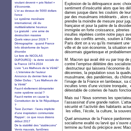
voulant devenir « prix Nobel »
Explosion de la délinquance avec choi
d’économie.
sentiment d’insécurité alors que les déli
L'or au dessus de 5000 dollars
dames jusque dans les couloirs de leu
l'once
par des musulmans intolérants , alors 
Le système monétaire
prendre la moindre de mesure pour jug
international, clé du
française et pour la patrie de la diss
multilatéralisme heureux
immigrée en forte croissance, pitreries
La gratuité : une arme de
insultes répétées contre notre pays av
destruction massive
dans des conflits armés, soutien à l’é
Quels vœux pour 2026 ?
Paris dont on a vu qu’ils menaient une v
Démographie : quand France
ville et de son économie, la situation
Info désinforme de façon
désormais gigantesque et probablement 
éhontée
Le livre de NICOLAS
M. Macron qui avait été vu par trop de
DUFOURCQ : la dette sociale de
contre l’emprise délétère des socialist
la France 1974-2024
destructeur qui laissera l’économie du
Livre "Les Malheurs de la Vérité"
- L'interview de l'auteur
décennies, la population sous la quadr
Annonce du dernier livre de
musulmane, des pandémies, du chômage 
Didier Dufau : "Les Malheurs de
l’image de la France en lambeaux, sa 
la Vérité"
incultes ivres d’une victoire tronquée,
Faut-il réellement démanteler
détestable de coteries de hauts fonctio
notre système social ?
Faut-il mettre en cause la
Mais oui ! Nous sommes les spectateurs
Constitution de la Ve République
l’assassinat d’une grande nation. L’att
?
sécurité et l’activité des habitants act
Taxe Zucman : l'aveu implicite
les villes, l’école, la culture, la souvera
d'une inspiration communiste
Rappel : ce que nous disions
Quel amoureux de la France pardonnera-
début 2017
socialisme exalté ou larvé qui s’ouvre a
De la stabilité des "stablecoins"
termine au fond du précipice avec Ma
Vents mauvais, fantômes