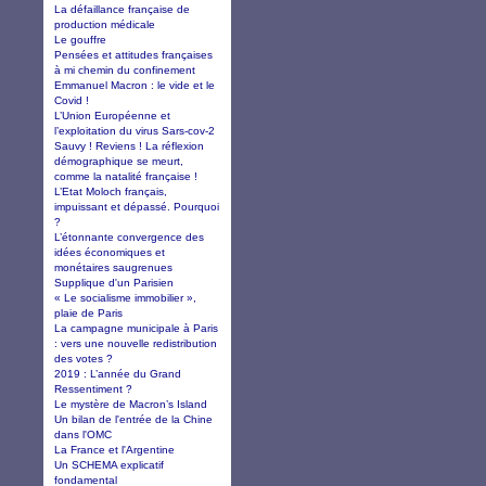
La défaillance française de
production médicale
Le gouffre
Pensées et attitudes françaises
à mi chemin du confinement
Emmanuel Macron : le vide et le
Covid !
L’Union Européenne et
l’exploitation du virus Sars-cov-2
Sauvy ! Reviens ! La réflexion
démographique se meurt,
comme la natalité française !
L’Etat Moloch français,
impuissant et dépassé. Pourquoi
?
L’étonnante convergence des
idées économiques et
monétaires saugrenues
Supplique d'un Parisien
« Le socialisme immobilier »,
plaie de Paris
La campagne municipale à Paris
: vers une nouvelle redistribution
des votes ?
2019 : L’année du Grand
Ressentiment ?
Le mystère de Macron’s Island
Un bilan de l'entrée de la Chine
dans l'OMC
La France et l'Argentine
Un SCHEMA explicatif
fondamental