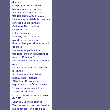
dépense.
Comprendre la destruction
bureaucratique de la France
Avons-nous doublé le PIB
français entre 1980 et 2021 ?
L'aspect essentiel de la crise des
services publics français
Catherine Nay : un livre
indispensable
Lettre persanne
Petit voyage au coeur de la
grande désinformation
Pourquoi ne pas réformer le droit
de grève
Les services publics à la
française, Moloch impuissant et
ruineux. Pourquoi ?
LR - Zemmour. Pour qui sonne le
glas ?
La vraie question sur l'avenir de
la France
Architecture, énarchite et
bureaucratie délirante
Sélection LR : les aspects
regrettables du débat sur BFM
Un commentaire sur le livre
"Sortir du Désastre"
Le très révélateur rapport écolo
de RTE
Sonnez Buccins,résonnez
Trompettes : un nouveau service
public est créé en date du 1er