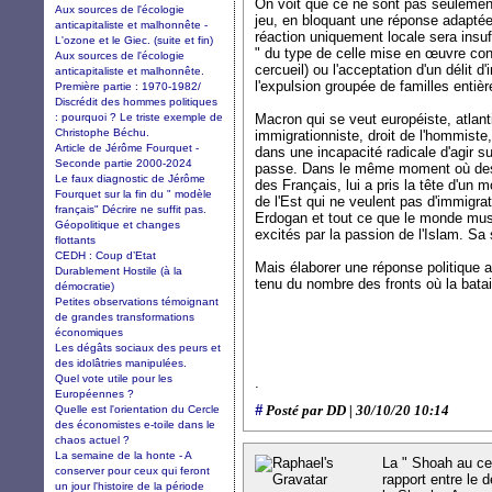
On voit que ce ne sont pas seulement
Aux sources de l'écologie
jeu, en bloquant une réponse adaptée. 
anticapitaliste et malhonnête -
réaction uniquement locale sera insuf
L'ozone et le Giec. (suite et fin)
" du type de celle mise en œuvre cont
Aux sources de l'écologie
cercueil) ou l'acceptation d'un délit d'
anticapitaliste et malhonnête.
l'expulsion groupée de familles entiè
Première partie : 1970-1982/
Discrédit des hommes politiques
: pourquoi ? Le triste exemple de
Macron qui se veut européiste, atlanti
Christophe Béchu.
immigrationniste, droit de l'hommiste, 
Article de Jérôme Fourquet -
dans une incapacité radicale d'agir su
Seconde partie 2000-2024
passe. Dans le même moment où des
Le faux diagnostic de Jérôme
des Français, lui a pris la tête d'un
Fourquet sur la fin du " modèle
de l'Est qui ne veulent pas d'immigrat
français" Décrire ne suffit pas.
Erdogan et tout ce que le monde m
Géopolitique et changes
excités par la passion de l'Islam. Sa 
flottants
CEDH : Coup d’Etat
Mais élaborer une réponse politique a
Durablement Hostile (à la
tenu du nombre des fronts où la batail
démocratie)
Petites observations témoignant
de grandes transformations
économiques
Les dégâts sociaux des peurs et
des idolâtries manipulées.
Quel vote utile pour les
.
Européennes ?
#
Quelle est l'orientation du Cercle
Posté par DD | 30/10/20 10:14
des économistes e-toile dans le
chaos actuel ?
La semaine de la honte - A
La " Shoah au cen
conserver pour ceux qui feront
rapport entre le d
un jour l'histoire de la période