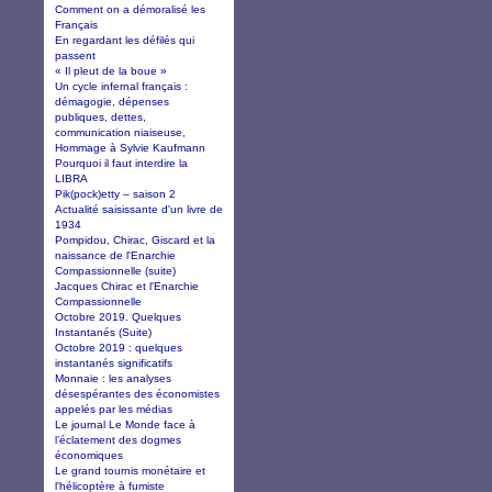
Comment on a démoralisé les
Français
En regardant les défilés qui
passent
« Il pleut de la boue »
Un cycle infernal français :
démagogie, dépenses
publiques, dettes,
communication niaiseuse,
Hommage à Sylvie Kaufmann
Pourquoi il faut interdire la
LIBRA
Pik(pock)etty – saison 2
Actualité saisissante d'un livre de
1934
Pompidou, Chirac, Giscard et la
naissance de l'Enarchie
Compassionnelle (suite)
Jacques Chirac et l'Enarchie
Compassionnelle
Octobre 2019. Quelques
Instantanés (Suite)
Octobre 2019 : quelques
instantanés significatifs
Monnaie : les analyses
désespérantes des économistes
appelés par les médias
Le journal Le Monde face à
l’éclatement des dogmes
économiques
Le grand tournis monétaire et
l'hélicoptère à fumiste