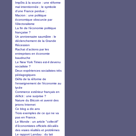
Impôts à la source : une réforme
mal intentionnée ; le symbole
d’une France perdue ;
Macron : une politique
économique obscurcie par
l’électoralisme
La fin de l'économie politique
française ?
Un anniversaire saumâtre : le
déclenchement de la Grande
Récession
Rachat d’actions par les
entreprises en économie
baudruche
Le New York Times est-il devenu
socialiste ?
Deux expériences socialistes très
pédagogiques
Défis de la réforme de
l’enseignement de l’économie au
lycée
Commerce extérieur français en
déficit : une surprise ?
Nature du Bitcoin et avenir des
jetons Internet
Ce blog a dix ans
Trois exemples de ce qui ne va
pas en France.
Le Monde : un article "collectif"
d'économistes officiels décalés
des vraies réalités et problèmes
Le rapport Landau : du lait