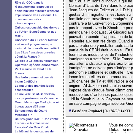
de X ou Y millions d' individus qui ne
Rôle du CO2 dans le
Conseil d' Etat de 1977 dans le procès
réchauffement :pourquoi de
Jean-Jacques de Felice et la L.D.H ) c
nombreux scientifiques résistent
quotas d' immigration s' est basé sur
Impuissance des électeurs. La
familiale des travailleurs immigrés . 
question des fuites
contraire à la Convention Européenne
démocratiques
pas le rapport avec la Shoah , le proc
Qui est responsable des dérives
de l’Union Européenne et que
americaine Holocaust .Si Giscard avait
faire ?
pouvait suspendre l' application de 
Obsession du « Leader Maximo
l' étendre aux non résidents .Quand un 
» et néant programmatique
pas a prétendre y installer toute sa fa
national : la nouvelle normalité ?
partie de la CEDH était jouable . En 
Les élites françaises ont-elles
fournitures industrielles de l' industrie
détruit la France ?
immigration a satisfaire . Si la France 
Ce blog a 15 ans jour pour jour.
aux allemands, aux anglais aux brit
Opération spéciale anniversaire.
immigrées ne doivent pas s'intégrer p
Petit résumé de l'état de la
autonomie culturelle et cultuelle . C
France
lance les satellites de communications
Une belle panne qui devrait
130 chaines de TV et 400 radios a ce
inciter à réfléchir
origine . Al Jazeera est la plus suivie 
Le retour des grandes lubies
impose dans chaque foyer d'immigrés
économiques
La nouvelle Saint-Barthélemy
recouvertes d' antennes paraboliques 
des propriétaires qui s’annonce
. Ni la Shoah ni la loi Gayssot ne peu
Grand Mensonge Écologique et
en rase campagne organisée par Gisc
bureaucratie délirante
#
Sortons-nous du Grand
Posté par Raphael | 31/10/20 14:33
Mensonge ?
Un très grand livre :" Une contre
histoire de la colonisation
Vous ne compr
française" de Driss Ghali
Dufau , si mo
La hiérarchie des causes de