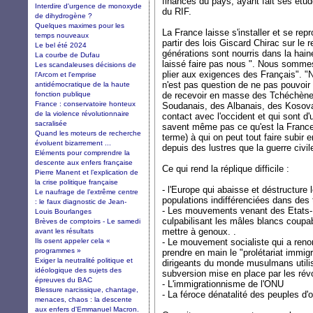
finances du pays, ayant fait ses étu
Interdire d'urgence de monoxyde
du RIF.
de dihydrogène ?
Quelques maximes pour les
La France laisse s'installer et se re
temps nouveaux
partir des lois Giscard Chirac sur le 
Le bel été 2024
générations sont nourris dans la hain
La courbe de Dufau
laissé faire pas nous ". Nous somme
Les scandaleuses décisions de
plier aux exigences des Français". "No
l'Arcom et l'emprise
n'est pas question de ne pas pouvoir
antidémocratique de la haute
fonction publique
de recevoir en masse des Tchéchènes
France : conservatoire honteux
Soudanais, des Albanais, des Kosovar
de la violence révolutionnaire
contact avec l'occident et qui sont d'
sacralisée
savent même pas ce qu'est la France 
Quand les moteurs de recherche
terme) à qui on peut tout faire subir 
évoluent bizarrement ...
depuis des lustres que la guerre civile
Eléments pour comprendre la
descente aux enfers française
Ce qui rend la réplique difficile :
Pierre Manent et l’explication de
la crise politique française
- l'Europe qui abaisse et déstructure 
Le naufrage de l’extrême centre
populations indifférenciées dans des t
: le faux diagnostic de Jean-
- Les mouvements venant des Etats-U
Louis Bourlanges
culpabilisant les mâles blancs coupa
Brèves de comptoirs - Le samedi
mettre à genoux. .
avant les résultats
Ils osent appeler cela «
- Le mouvement socialiste qui a renon
programmes »
prendre en main le "prolétariat imm
Exiger la neutralité politique et
dirigeants du monde musulmans utilis
idéologique des sujets des
subversion mise en place par les rév
épreuves du BAC
- L'immigrationnisme de l'ONU
Blessure narcissique, chantage,
- La féroce dénatalité des peuples d'
menaces, chaos : la descente
aux enfers d'Emmanuel Macron.