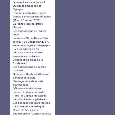
certaine idée de la france ?
Quelques paradoxes de
l'époque
Pour ne pas l'oublier : petite
histoire d'une semaine épatante
(11 au 18 janvier 2021)
La France face au drame
Macron
Les dures leçons de l’année
2020
Le livre de Michel Hau et Félix
Torrès, « Le Virage Manqué »,
entre décapages et dérapages
Il y a 11 ans : le H1N1
Les exactions monétaires
américaines continuent
Giscard et les aléas de la
"modernité"
Les dures leçons de la crise
sanitaire
Onfray, de Gaulle et Mitterrand,
bonheur de lecture
Naufrage français et mal-
gouvernance
Défausses et des fosses
France : le drame s'installe
Paris : la Capitale déclassée
dans l'indifférence générale
Les banques centrales tentées
par la monnaie numérique.
Covid : il n'y a plus de
gouvernement ! Macron seul sur