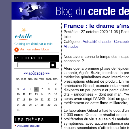
France : le drame s'ins
Posté le : 27 octobre 2020 11:06 | Pos
toile
Catégorie :
Actualité chaude
-
Concept
Ce blog est édité par e-toile
Attitudes
Voir nos autres blogs
Nous avons connu le temps des incapab
RECHERCHE
assassins ?
Alors que la première phase de l’épidé
la santé, Agnès Buzin, interdisait la pr
<<
août 2026
>>
médecins généralistes avec interdictio
lun.
mar.
mer.
jeu.
ven.
sam.
dim.
prescriptions utilisant ce produit. En 
1
2
américaine Gilead, exercée notamment 
3
4
5
6
7
8
9
d’experts un peu partout et particulière
dits « randomisés », dont son mari, Yv
10
11
12
13
14
15
16
après avoir dirigé l’ANRS, était un gra
17
18
19
20
21
22
23
médicament de cette firme milliardaire,
24
25
26
27
28
29
30
Le laboratoire Gilead a fixé le coût d’u
31
2.000 euros. On sait le résultat de ces 
prolifération du virus au sein du malade
LES THÈMES
symptômes, avec aucune influence sur l
Actualité chaude
risques secondaires d’atteinte au foie 