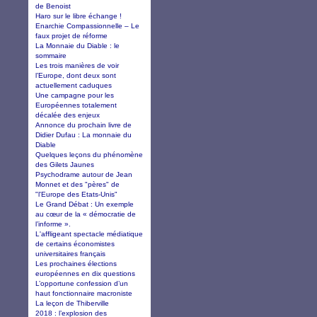
de Benoist
Haro sur le libre échange !
Enarchie Compassionnelle – Le
faux projet de réforme
La Monnaie du Diable : le
sommaire
Les trois manières de voir
l’Europe, dont deux sont
actuellement caduques
Une campagne pour les
Européennes totalement
décalée des enjeux
Annonce du prochain livre de
Didier Dufau : La monnaie du
Diable
Quelques leçons du phénomène
des Gilets Jaunes
Psychodrame autour de Jean
Monnet et des "pères" de
"l'Europe des Etats-Unis"
Le Grand Débat : Un exemple
au cœur de la « démocratie de
l’informe ».
L'affligeant spectacle médiatique
de certains économistes
universitaires français
Les prochaines élections
européennes en dix questions
L’opportune confession d’un
haut fonctionnaire macroniste
La leçon de Thiberville
2018 : l’explosion des