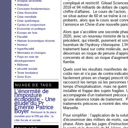
Analyse sectorielle
compliqué et restrictif. Gilead Sciences,
Attitudes
2019 et 94 milliards de dollars de capit
Concepts fondamentaux
chiffre d’affaires. Le cours de l’action
Crise financière
se situe autour de 60 et se traîne à ce
Crise mondiale
probants, alors que le cours avait conn
Crise systémique
l’annonce en Chine d’une nouvelle pand
Cycles et conjoncture
Economie et politique
Alors que s’accélère une seconde phas
Europe de l'est
2020, avec un nouveau ministre de la sa
Fiscalité
précédent, qui interdit, purement et s
Histoire économique récente
fourniture de l’hydroxy chloroquine. L’
Humeur
traitement basé sur cette molécule, av
hyperfiscalité
Monnaies et changes
désormais en risque de pénurie d’appr
Pays en voie de
concernés et donc un risque d’augment
développement
flambe.
Réforme
sécurité sociale
Quels sont les résultats manifestes de l
Texte fondateur
coûte rien et n’a pas de contre-indicati
Zone Euro
facilement prises en charge) prescrit t
raccourcit les temps où les personnes 
NUAGE DE TAGS
temps d’hospitalisation, mais ne guérit 
L’énormité de
installée et frappe des sujets fragiles.
l’imposture
accompagnée d’un traitement précoce pe
écologiste - Une
qu’une absence totale de traitement. Pa
étude du Pr
traitements précoces a montré des résul
Emérite Patrice
Marseille.
Boyer
Retrouver la 3e place
Pour simplifier : l’application de la sol
mondiale pour le PIB par tête : la
d’économiser des milliers de morts, sa
cible fiscale et sociale
phase. Alors que les juges d’instruction