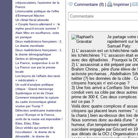
crépusculaires, l’automne de la
Commentaire (8)
|
Imprimer
|
France
Lintrouvable politique de l'offre
d'Emmanuel Macron
Commentaire
Un climat fiscal absurde
« Couple franco-allemand » : le
mythe peut-il encore survivre ?
Alain Minc en souffrance, voire
Je partage votre 
en panique
rapidement sur l
Deux malédictions françaises : 2.
Samuel Paty:
Le drame monétaire
Deux malédictions françaises : 1.
1) L' assassin est un tchétchène radi
le drame démographique
les tchétchènes ? L' assassin était 
Dettes et démographie
avec des djihadistes . Pourquoi la DCR
La France, suspendue à un fil
2) L' assassinat a été préparé par u
La France vue par la presse
Brahim Chnina , père d'une élève de
locale
activiste pro-hamas , Abdelhakim Sifr
Les leçons de l’affaire des taxis
twitter (?) les données de la cible .
« médicalisés »
citoyens français n' est-ce-pas ?
Un outil d'analyse politique
3) Une fois arrivé a Conflans Ste Hon
critique : Grand mensonge
conduit vers sa cible par deux autre
Systémique et loi de Chaix
prime de 300 €. Ces deux complices m
Comment interpréter la rupture
est ce pas ?
du cadre économique global
Voilà donc quatre complices d' assass
voulue par Trump ?
citoyens qui placent leurs normes " cu
Défection américaine inattendue
: pour l’Europe et la France,
la charia ) bien au-dessus des lois de
sortir de la nasse est impossible !
Nous sommes donc au-delà d'une " in
Elias, Elias, Elias
humeur, d'un tempérament querelleur . I
Deux vérités qui sortent de
suicidaire engagée par Giscard en 19
l'occultation : le drame de la
aux diktats de la OCI ( Organisation 
dénatalité ; le drame de