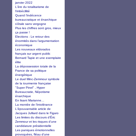
janvier 2022
L'ère du totalitarisme de
l'imbécillité
Quand l’indécence
bureaucratique et énarchique
s’étale sans vergogne
Plus les chiffres sont gros, mieux
ça passe !
Elections : Le retour des
énormités dans l’argumentation
économique
Les nouveaux eldorados
français sur argent public
Bernard Tapie et une exemplaire
élite
La dépossession totale de la
France de sa politique
énergétique
Le duel Minc-Zemmour symbole
de la tourmente française
"Super Pinel" , Hyper
Bureaucratie, Népotisme
énarchique
En lisant Marianne…
La montée de l'intolérance
L'épouvantable article de
Jacques Julliard dans le Figaro
Les limites du discours d’Éric
Zemmour et les risques d’une
candidature présidentielle
Les paniques émotionnelles
provoquées, fléau d’une