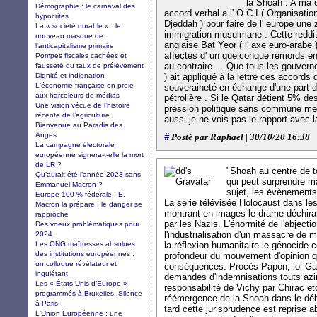
la Shoah . A ma 
Démographie : le carnaval des
accord verbal a l' O.C.I ( Organisati
hypocrites
Djeddah ) pour faire de l' europe une z
La « société durable » : le
immigration musulmane . Cette reddit
nouveau masque de
anglaise Bat Yeor ( l' axe euro-arabe 
l’anticapitalisme primaire
affectés d' un quelconque remords en
Pompes fiscales cachées et
au contraire ....Que tous les gouvern
fausseté du taux de prélèvement
Dignité et indignation
) ait appliqué à la lettre ces accords
L'économie française en proie
souveraineté en échange d'une part 
aux harceleurs de médias
pétrolière . Si le Qatar détient 5% d
Une vision vécue de l’histoire
pression politique sans commune mesu
récente de l’agriculture
aussi je ne vois pas le rapport avec l
Bienvenue au Paradis des
Anges
#
Posté par Raphael | 30/10/20 16:38
La campagne électorale
européenne signera-t-elle la mort
de LR ?
"Shoah au centre de t
Qu’aurait été l’année 2023 sans
qui peut surprendre ma
Emmanuel Macron ?
sujet, les évènements 
Europe 100 % fédérale : E.
La série télévisée Holocaust dans le
Macron la prépare ; le danger se
montrant en images le drame déchira
rapproche
par les Nazis. L'énormité de l'abjecti
Des voeux problématiques pour
l'industrialisation d'un massacre de
2024
Les ONG maîtresses absolues
la réflexion humanitaire le génocide 
des institutions européennes :
profondeur du mouvement d'opinion q
un colloque révélateur et
conséquences. Procès Papon, loi Gaiss
inquiétant
demandes d'indemnisations touts azi
Les « États-Unis d’Europe »
responsabilité de Vichy par Chirac et
programmés à Bruxelles. Silence
réémergence de la Shoah dans le déba
à Paris.
tard cette jurisprudence est reprise
L'Union Européenne : une