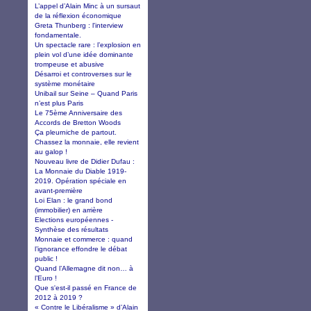
L’appel d’Alain Minc à un sursaut
de la réflexion économique
Greta Thunberg : l'interview
fondamentale.
Un spectacle rare : l’explosion en
plein vol d’une idée dominante
trompeuse et abusive
Désarroi et controverses sur le
système monétaire
Unibail sur Seine – Quand Paris
n’est plus Paris
Le 75ème Anniversaire des
Accords de Bretton Woods
Ça pleurniche de partout.
Chassez la monnaie, elle revient
au galop !
Nouveau livre de Didier Dufau :
La Monnaie du Diable 1919-
2019. Opération spéciale en
avant-première
Loi Elan : le grand bond
(immobilier) en arrière
Elections européennes -
Synthèse des résultats
Monnaie et commerce : quand
l’ignorance effondre le débat
public !
Quand l’Allemagne dit non… à
l’Euro !
Que s'est-il passé en France de
2012 à 2019 ?
« Contre le Libéralisme » d’Alain