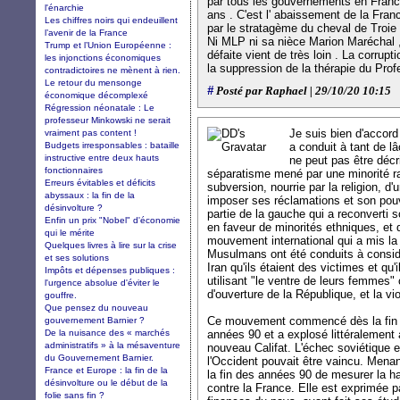
par tous les gouvernements en Franc
l'énarchie
ans . C'est l' abaissement de la Franc
Les chiffres noirs qui endeuillent
par le stratagème du cheval de Troie 
l’avenir de la France
Ni MLP ni sa nièce Marion Maréchal ,
Trump et l’Union Européenne :
défaite vient de très loin . La corrupt
les injonctions économiques
la suppression de la thérapie du Prof
contradictoires ne mènent à rien.
Le retour du mensonge
#
Posté par Raphael | 29/10/20 10:15
économique décomplexé
Régression néonatale : Le
professeur Minkowski ne serait
Je suis bien d'accord
vraiment pas content !
Budgets irresponsables : bataille
a conduit à tant de l
instructive entre deux hauts
ne peut pas être décr
fonctionnaires
séparatisme mené par une minorité radi
Erreurs évitables et déficits
subversion, nourrie par la religion, d
abyssaux : la fin de la
imposer ses réclamations et son pouvo
désinvolture ?
partie de la gauche qui a reconverti 
Enfin un prix "Nobel" d'économie
en faveur de minorités ethniques, et 
qui le mérite
mouvement international qui a mis la
Quelques livres à lire sur la crise
Musulmans ont été conduits à consid
et ses solutions
Iran qu'ils étaient des victimes et qu
Impôts et dépenses publiques :
utilisant "le ventre de leurs femmes
l'urgence absolue d'éviter le
d'ouverture de la République, et la vi
gouffre.
Que pensez du nouveau
Ce mouvement commencé dès la fin d
gouvernement Barnier ?
De la nuisance des « marchés
années 90 et a explosé littéralement 
administratifs » à la mésaventure
nouveau Califat. L'échec soviétique 
du Gouvernement Barnier.
l'Occident pouvait être vaincu. Menan
France et Europe : la fin de la
la fin des années 90 de mesurer la ha
désinvolture ou le début de la
contre la France. Elle est exprimée pa
folie sans fin ?