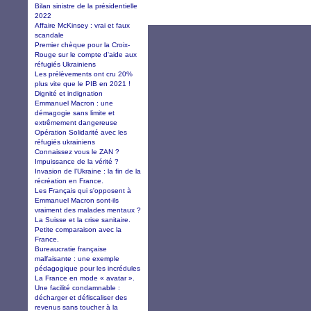
Bilan sinistre de la présidentielle
2022
Affaire McKinsey : vrai et faux
scandale
Premier chèque pour la Croix-
Rouge sur le compte d'aide aux
réfugiés Ukrainiens
Les prélèvements ont cru 20%
plus vite que le PIB en 2021 !
Dignité et indignation
Emmanuel Macron : une
démagogie sans limite et
extrêmement dangereuse
Opération Solidarité avec les
réfugiés ukrainiens
Connaissez vous le ZAN ?
Impuissance de la vérité ?
Invasion de l’Ukraine : la fin de la
récréation en France.
Les Français qui s'opposent à
Emmanuel Macron sont-ils
vraiment des malades mentaux ?
La Suisse et la crise sanitaire.
Petite comparaison avec la
France.
Bureaucratie française
malfaisante : une exemple
pédagogique pour les incrédules
La France en mode « avatar ».
Une facilité condamnable :
décharger et défiscaliser des
revenus sans toucher à la