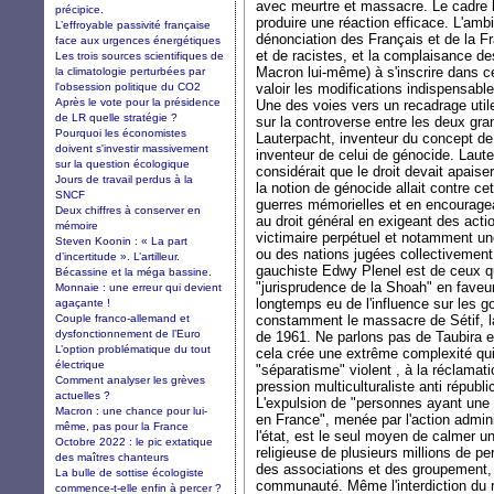
avec meurtre et massacre. Le cadre l
précipice.
produire une réaction efficace. L'am
L’effroyable passivité française
dénonciation des Français et de la F
face aux urgences énergétiques
et de racistes, et la complaisance des
Les trois sources scientifiques de
Macron lui-même) à s'inscrire dans ce
la climatologie perturbées par
l'obsession politique du CO2
valoir les modifications indispensabl
Après le vote pour la présidence
Une des voies vers un recadrage util
de LR quelle stratégie ?
sur la controverse entre les deux gra
Pourquoi les économistes
Lauterpacht, inventeur du concept de
doivent s'investir massivement
inventeur de celui de génocide. Lauter
sur la question écologique
considérait que le droit devait apaiser
Jours de travail perdus à la
la notion de génocide allait contre ce
SNCF
guerres mémorielles et en encouragea
Deux chiffres à conserver en
au droit général en exigeant des acti
mémoire
victimaire perpétuel et notamment un
Steven Koonin : « La part
ou des nations jugées collectivement
d’incertitude ». L’artilleur.
gauchiste Edwy Plenel est de ceux qu
Bécassine et la méga bassine.
"jurisprudence de la Shoah" en faveu
Monnaie : une erreur qui devient
longtemps eu de l'influence sur les 
agaçante !
Couple franco-allemand et
constamment le massacre de Sétif, l
dysfonctionnement de l’Euro
de 1961. Ne parlons pas de Taubira et
L’option problématique du tout
cela crée une extrême complexité qui
électrique
"séparatisme" violent , à la réclamatio
Comment analyser les grèves
pression multiculturaliste anti républ
actuelles ?
L'expulsion de "personnes ayant une 
Macron : une chance pour lui-
en France", menée par l'action admini
même, pas pour la France
l'état, est le seul moyen de calmer 
Octobre 2022 : le pic extatique
religieuse de plusieurs millions de p
des maîtres chanteurs
des associations et des groupement, 
La bulle de sottise écologiste
communauté. Même l'interdiction du 
commence-t-elle enfin à percer ?