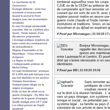
tomberait aujourd'hui sous les coups 
Le cauchemar du Dr
CJUE ou de la CEDH au prétexte de "d
Choronchon
de comprendre qu'il faut remonter un
Écologie délirante : entre boy
scoutisme et bureaucratie
courant qui est sorti de son lit, avec
Quand le journal le Point
espérer pouvoir mettre en œuvre une p
divague avec des économistes
guerre civile chaude et froide menée 
socialistes
institutions et traditions. Sinon, on l
Et voici l’écologie pénitentielle
musulman et au djihad en espérant q
coercitive. Elle ne s’arrêtera plus
Santé : Petite histoire d’une
#
Posté par Micromegas | 31/10/20 17
décadence programmée
L'écologie politique empêche de
lutter contre les conséquences
Bonjour Micromegas. 
du réchauffement
rappelle des discussi
Régime d’assemblée et Ve
quinze ans maintenan
République - Il faut réformer
entre Lauterpacht et Lemkin. Et pourt
d'urgence
droit qui s'avère nécessaire si on veu
La Nupes et Israël -
identitaires.
L'indispensable antidote de
Michel Onfray
#
Posté par DD | 31/10/20 19:56
Un sujet fondamental : pourquoi
87 à 90% des juifs français n'ont
pas été dépôrtés et ont survécu.
Christian Gerondeau :
Sans remonter au
l'indispensable trilogie sur la
juridiques de crim
religion écologique
voudrais revenir à
Enfin un livre de vérité sur la
sur le droit à la réunion familiale . L' 
guerre d'espagne - Pio Moa- les
vers un pays étranger, son système 
mythes de la guerre d'espagne
omique et social , ne prétendait pas 
Quelle statégie pour LR ? suite
système légal , sa famille au pays d' 
Les effets pervers de l’impôt
volontaire de son arrivée et dans le b
progressif