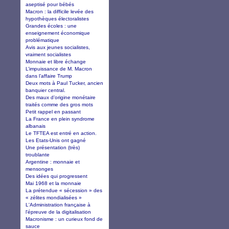
aseptisé pour bébés
Macron : la difficile levée des
hypothèques électoralistes
Grandes écoles : une
enseignement économique
problématique
Avis aux jeunes socialistes,
vraiment socialistes
Monnaie et libre échange
L’impuissance de M. Macron
dans l’affaire Trump
Deux mots à Paul Tucker, ancien
banquier central.
Des maux d’origine monétaire
traités comme des gros mots
Petit rappel en passant
La France en plein syndrome
albanais
Le TFTEA est entré en action.
Les Etats-Unis ont gagné
Une présentation (très)
troublante
Argentine : monnaie et
mensonges
Des idées qui progressent
Mai 1968 et la monnaie
La prétendue « sécession » des
« zélites mondialisées »
L'Administration française à
l'épreuve de la digitalisation
Macronisme : un curieux fond de
sauce