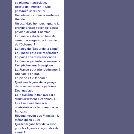
sa planète narcissique.
Retour de l’inflation ? Une
possibilité sérieuse, si…
Harcèlement contre la médecine
libérale
Un scandale honteux : quand la
grande presse nationale baisse
pavillon devant l'Enarchie
La France est-elle en train de
créer une magnifique industrie
de l'éolienne ?
La farce du "Ségur de la santé"
La France peut-elle redémarrer ?
Le poids des tares anciennes
La France peut-elle redémarrer ?
L’empêchement écologique.
La France peut-elle redémarrer ?
Une vue d'en-bas.
Le piano et le tabouret
Quelques leçons de la plonge
dans les restaurants parisiens
Dégringolade
Le « système » français est-il
structurellement « corrompu » ?
Les Enarques face à la
contestation de la bureaucratie
française
Revenu moyen des Français : le
même qu'en 1980
Quelles leçons tirer de la crise
pour les Agences régionales de
santé ?