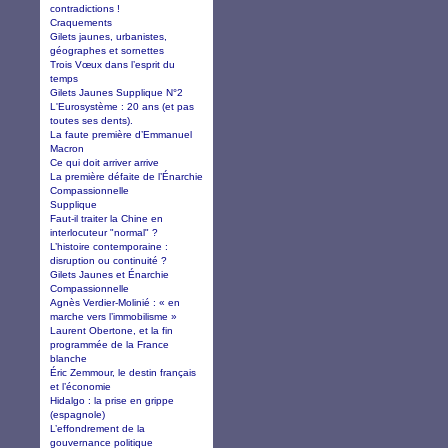
contradictions !
Craquements
Gilets jaunes, urbanistes,
géographes et sornettes
Trois Vœux dans l’esprit du
temps
Gilets Jaunes Supplique N°2
L'Eurosystème : 20 ans (et pas
toutes ses dents).
La faute première d’Emmanuel
Macron
Ce qui doit arriver arrive
La première défaite de l’Énarchie
Compassionnelle
Supplique
Faut-il traiter la Chine en
interlocuteur "normal" ?
L’histoire contemporaine :
disruption ou continuité ?
Gilets Jaunes et Énarchie
Compassionnelle
Agnès Verdier-Molinié : « en
marche vers l’immobilisme »
Laurent Obertone, et la fin
programmée de la France
blanche
Éric Zemmour, le destin français
et l’économie
Hidalgo : la prise en grippe
(espagnole)
L’effondrement de la
gouvernance politique