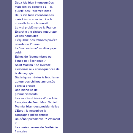
Deux lois bien intentionnées
mais loin du compte : 1 – la
pureté des Parlementaires
Deux lois bien intentionnées
mais loin du compte : 2 – la
nouvelle loi sur le travail
Le vrai problème de la France
Enarchie : le sinistre retour aux
vieilles habitudes
L'équilibre des retraites privées
retardé de 20 ans
Le "macronisme" vu d'un pays
voisin
Échec de l’économisme ou
échec de l’économie ?
Saint Macron : de l’ivresse
électorale aux conséquences de
la démagogie
Statistiques : éviter le fétichisme
autour des chiffres annoncés
dans la presse
Une merveille de
pronunciamiento !
Les impôts - Histoire d'une folie
française de Jean Marc Daniel
Premier bilan des présidentielles
L’Euro : le mistigri de la
campagne présidentielle
Un débat présidentiel ? Vraiment
?
Les vraies causes de l'asthénie
française