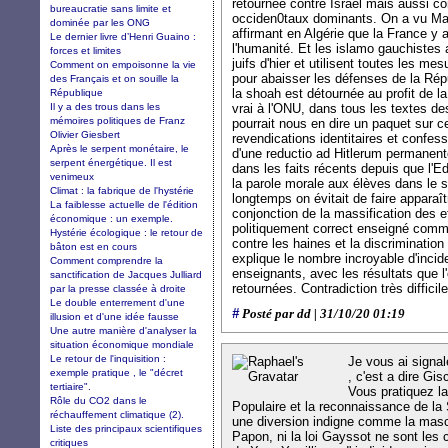
retournée contre Israël mais aussi co
bureaucratie sans limite et
occiden0taux dominants. On a vu M
dominée par les ONG
affirmant en Algérie que la France y
Le dernier livre d’Henri Guaino :
l'humanité. Et les islamo gauchistes
forces et limites
juifs d'hier et utilisent toutes les m
Comment on empoisonne la vie
pour abaisser les défenses de la Rép
des Français et on souille la
la shoah est détournée au profit de l
République
Il y a des trous dans les
vrai à l'ONU, dans tous les textes d
mémoires politiques de Franz
pourrait nous en dire un paquet sur ce
Olivier Giesbert
revendications identitaires et confessi
Après le serpent monétaire, le
d'une reductio ad Hitlerum permane
serpent énergétique. Il est
dans les faits récents depuis que l'Ed
venimeux
la parole morale aux élèves dans le 
Climat : la fabrique de l'hystérie
longtemps on évitait de faire apparaî
La faiblesse actuelle de l'édition
conjonction de la massification des 
économique : un exemple.
politiquement correct enseigné comme
Hystérie écologique : le retour de
contre les haines et la discrimination
bâton est en cours
explique le nombre incroyable d'inci
Comment comprendre la
enseignants, avec les résultats que l'
sanctification de Jacques Julliard
retournées. Contradiction très difficile
par la presse classée à droite
Le double enterrement d'une
#
Posté par dd | 31/10/20 01:19
illusion et d'une idée fausse
Une autre manière d'analyser la
situation économique mondiale
Le retour de l'inquisition :
Je vous ai signal
exemple pratique , le "décret
, c'est a dire Gi
tertiaire".
Vous pratiquez l
Rôle du CO2 dans le
Populaire et la reconnaissance de la 
réchauffement climatique (2).
une diversion indigne comme la masc
Liste des principaux scientifiques
Papon, ni la loi Gayssot ne sont les 
critiques