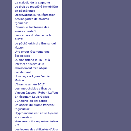
La maladie de la cagnotte
Le droit de propriété immobilière
en déshérence
Observations sur la répression
des inégalités de salaires
"genrées"
Retour de l’ambiance des
années trente ?
Les causes du drame de la
SNCF
Le péché originel d’Emmanuel
Macron
Une erreur récurrente des
écologistes
Du transistor à la TNT et à
Internet : histoire d’un
abaissement médiatique
consternant
Hommage à Agnès Verdier
Molinié
L’étrange année 2017
Les Intouchables d’État de
Vincent Jauvert - Robert Laffont
En écoutant Louis Gallois
L’Énarchie en (in) action
Un aspect du drame français :
l'agriculture
Crypto-monnaies : entre hystérie
et innovation.
Vous avez dit « expérimentation
» ?
Les leçons des difficultés d’Uber