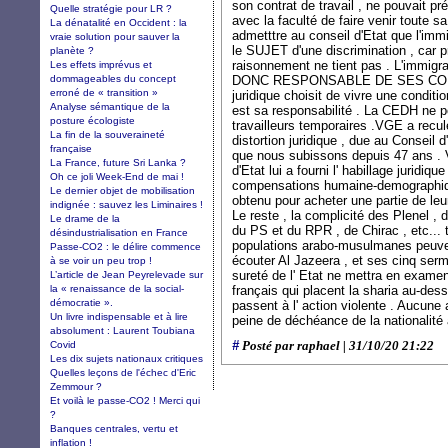
son contrat de travail , ne pouvait pré
Quelle stratégie pour LR ?
avec la faculté de faire venir toute sa
La dénatalité en Occident : la
admetttre au conseil d'Etat que l'immi
vraie solution pour sauver la
le SUJET d'une discrimination , car pr
planète ?
raisonnement ne tient pas . L'immigr
Les effets imprévus et
dommageables du concept
DONC RESPONSABLE DE SES CONDI
erroné de « transition »
juridique choisit de vivre une conditi
Analyse sémantique de la
est sa responsabilité . La CEDH ne p
posture écologiste
travailleurs temporaires .VGE a recu
La fin de la souveraineté
distortion juridique , due au Conseil d'
française
que nous subissons depuis 47 ans . V
La France, future Sri Lanka ?
d'Etat lui a fourni l' habillage juridiq
Oh ce joli Week-End de mai !
compensations humaine-demographique
Le dernier objet de mobilisation
obtenu pour acheter une partie de le
indignée : sauvez les Liminaires !
Le reste , la complicité des Plenel ,
Le drame de la
du PS et du RPR , de Chirac , etc...
désindustrialisation en France
populations arabo-musulmanes peuvent
Passe-CO2 : le délire commence
écouter Al Jazeera , et ses cinq serm
à se voir un peu trop !
sureté de l' Etat ne mettra en exa
L’article de Jean Peyrelevade sur
la « renaissance de la social-
français qui placent la sharia au-dess
démocratie ».
passent à l' action violente . Aucune
Un livre indispensable et à lire
peine de déchéance de la nationalité
absolument : Laurent Toubiana
#
Covid
Posté par raphael | 31/10/20 21:22
Les dix sujets nationaux critiques
Quelles leçons de l'échec d'Eric
Zemmour ?
Et voilà le passe-CO2 ! Merci qui
?
Banques centrales, vertu et
inflation !