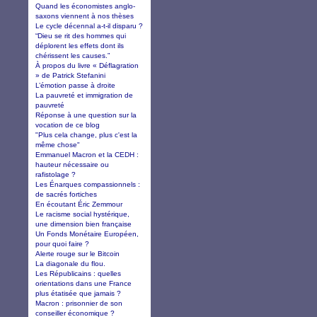
Quand les économistes anglo-
saxons viennent à nos thèses
Le cycle décennal a-t-il disparu ?
“Dieu se rit des hommes qui
déplorent les effets dont ils
chérissent les causes.”
À propos du livre « Déflagration
» de Patrick Stefanini
L’émotion passe à droite
La pauvreté et immigration de
pauvreté
Réponse à une question sur la
vocation de ce blog
"Plus cela change, plus c'est la
même chose"
Emmanuel Macron et la CEDH :
hauteur nécessaire ou
rafistolage ?
Les Énarques compassionnels :
de sacrés fortiches
En écoutant Éric Zemmour
Le racisme social hystérique,
une dimension bien française
Un Fonds Monétaire Européen,
pour quoi faire ?
Alerte rouge sur le Bitcoin
La diagonale du flou.
Les Républicains : quelles
orientations dans une France
plus étatisée que jamais ?
Macron : prisonnier de son
conseiller économique ?