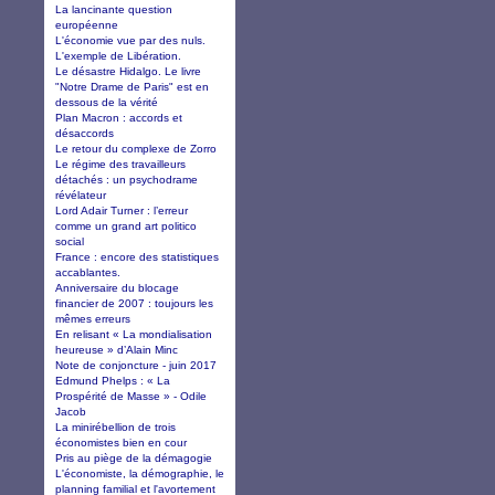
La lancinante question
européenne
L'économie vue par des nuls.
L'exemple de Libération.
Le désastre Hidalgo. Le livre
"Notre Drame de Paris" est en
dessous de la vérité
Plan Macron : accords et
désaccords
Le retour du complexe de Zorro
Le régime des travailleurs
détachés : un psychodrame
révélateur
Lord Adair Turner : l’erreur
comme un grand art politico
social
France : encore des statistiques
accablantes.
Anniversaire du blocage
financier de 2007 : toujours les
mêmes erreurs
En relisant « La mondialisation
heureuse » d’Alain Minc
Note de conjoncture - juin 2017
Edmund Phelps : « La
Prospérité de Masse » - Odile
Jacob
La minirébellion de trois
économistes bien en cour
Pris au piège de la démagogie
L'économiste, la démographie, le
planning familial et l'avortement