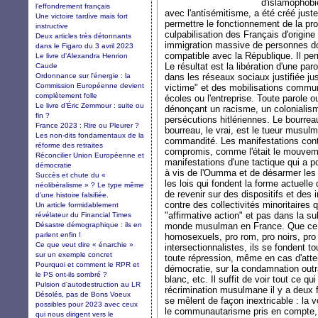
d'islamophobi
l’effondrement français
avec l'antisémitisme, a été créé juste
Une victoire tardive mais fort
permettre le fonctionnement de la pro
instructive
culpabilisation des Français d'origine
Deux articles très détonnants
immigration massive de personnes don
dans le Figaro du 3 avril 2023
compatible avec la République. Il per
Le livre d’Alexandra Henrion
Le résultat est la libération d'une pa
Caude
Ordonnance sur l'énergie : la
dans les réseaux sociaux justifiée jus
Commission Européenne devient
victime" et des mobilisations commun
complètement folle
écoles ou l'entreprise. Toute parole 
Le livre d’Éric Zemmour : suite ou
dénonçant un racisme, un colonialism
fin ?
persécutions hitlériennes. Le bourreau
France 2023 : Rire ou Pleurer ?
bourreau, le vrai, est le tueur musul
Les non-dits fondamentaux de la
commandité. Les manifestations cont
réforme des retraites
compromis, comme l'était le mouvem
Réconcilier Union Européenne et
manifestations d'une tactique qui a pou
démocratie
à vis de l'Oumma et de désarmer les 
Succès et chute du «
les lois qui fondent la forme actuelle 
néolibéralisme » ? Le type même
de revenir sur des dispositifs et des 
d’une histoire falsifiée.
contre des collectivités minoritaires 
Un article formidablement
"affirmative action" et pas dans la 
révélateur du Financial Times
Désastre démographique : ils en
monde musulman en France. Que ce 
parlent enfin !
homosexuels, pro rom, pro noirs, pro 
Ce que veut dire « énarchie »
intersectionnalistes, ils se fondent tou
sur un exemple concret
toute répression, même en cas d'attei
Pourquoi et comment le RPR et
démocratie, sur la condamnation outr
le PS ont-ils sombré ?
blanc, etc. Il suffit de voir tout ce qu
Pulsion d'autodestruction au LR
récrimination musulmane il y a deux 
Désolés, pas de Bons Voeux
se mêlent de façon inextricable : la v
possibles pour 2023 avec ceux
le communautarisme pris en compte, l
qui nous dirigent vers le