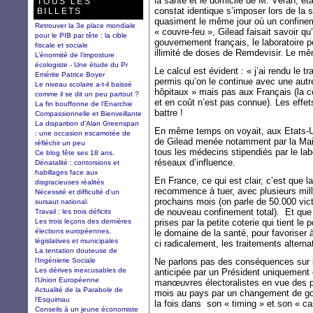
la santé et le domicile de M. Véran, éta
TOUS LES
constat identique s’imposer lors de la 
BILLETS
quasiment le même jour où un confinem
Retrouver la 3e place mondiale
« couvre-feu », Gilead faisait savoir 
pour le PIB par tête : la cible
gouvernement français, le laboratoire p
fiscale et sociale
illimité de doses de Remdevisir. Le mê
L’énormité de l’imposture
écologiste - Une étude du Pr
Le calcul est évident : « j’ai rendu le t
Emérite Patrice Boyer
permis qu’on le continue avec une autre
Le niveau scolaire a-t-il baissé
hôpitaux » mais pas aux Français (la
comme il se dit un peu partout ?
et en coût n’est pas connue). Les effet
La fin bouffonne de l’Enarchie
battre !
Compassionnelle et Bienveillante
La disparition d’Alan Greenspan
En même temps on voyait, aux Etats-Un
: une occasion escamotée de
de Gilead menée notamment par la Mais
réfléchir un peu
tous les médecins stipendiés par le lab
Ce blog fête ses 18 ans.
réseaux d’influence.
Dénatalité : contorsions et
habillages face aux
En France, ce qui est clair, c’est que 
disgracieuses réalités
recommence à tuer, avec plusieurs mill
Nécessité et difficulté d'un
prochains mois (on parle de 50.000 vict
sursaut national.
de nouveau confinement total). Et que
Travail : les trois déficits
Les trois leçons des dernières
prises par la petite coterie qui tient 
élections européennes,
le domaine de la santé, pour favoriser à
législatives et municipales
ci radicalement, les traitements alterna
La tentation douteuse de
l’Ingénierie Sociale
Ne parlons pas des conséquences sur 
Les dérives inexcusables de
anticipée par un Président uniquement 
l'Union Européenne
manœuvres électoralistes en vue des pré
Actualité de la Parabole de
mois au pays par un changement de go
l'Esquimau
la fois dans son « timing » et son « ca
Conseils à un jeune économiste