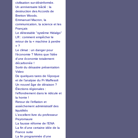
civilisation sur-désinformée.
Un anniversaire bâclé : la
destruction des Accords de
Bretton Woods.
Emmanuel Macron, la
communication, la science et les
Français
Le détestable "système Hidalgo"
LR : comment empêcher le
retour de la « machine à perdre
» ?
Le climat : un danger pour
l’économie ? Moins que l’idée
d’une économie totalement
décarbonée !
Sortir du désastre présentation
Video
De quelques tares de l’époque
et de l’analyse du Pr Maffesoli
Un nouvel âge de déraison ?
Élections régionales :
l’effondrement dans le ridicule et
la honte !
Retour de l’inflation et
assèchement administratif des
liquidités
L'excellent livre du professeur
Peyromaure
La fausse réforme de l’ENA
La fin d'une certaine idée de la
France suite
La fin programmée d'une