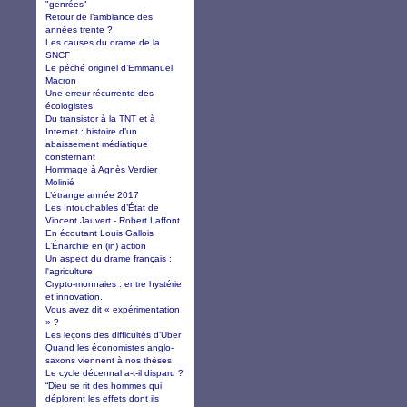
"genrées"
Retour de l’ambiance des
années trente ?
Les causes du drame de la
SNCF
Le péché originel d’Emmanuel
Macron
Une erreur récurrente des
écologistes
Du transistor à la TNT et à
Internet : histoire d’un
abaissement médiatique
consternant
Hommage à Agnès Verdier
Molinié
L’étrange année 2017
Les Intouchables d’État de
Vincent Jauvert - Robert Laffont
En écoutant Louis Gallois
L’Énarchie en (in) action
Un aspect du drame français :
l'agriculture
Crypto-monnaies : entre hystérie
et innovation.
Vous avez dit « expérimentation
» ?
Les leçons des difficultés d’Uber
Quand les économistes anglo-
saxons viennent à nos thèses
Le cycle décennal a-t-il disparu ?
“Dieu se rit des hommes qui
déplorent les effets dont ils