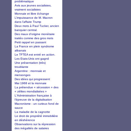
problématique
Avis aux jeunes socialistes,
vraiment socialistes
Monnaie et libre échange
L’impuissance de M. Macron
dans l’affaire Trump
Deux mots à Paul Tucker, ancien
banquier central.
Des maux d’origine monétaire
traités comme des gros mots
Petit rappel en passant
La France en plein syndrome
albanais
Le TFTEA est entré en action.
Les Etats-Unis ont gagné
Une présentation (très)
troublante
Argentine : monnaie et
mensonges
Des idées qui progressent
Mai 1968 et la monnaie
La prétendue « sécession » des
« zélites mondialisées »
L'Administration française à
l'épreuve de la digitalisation
Macronisme : un curieux fond de
sauce
La maladie de la cagnotte
Le droit de propriété immobilière
en déshérence
Observations sur la répression
des inégalités de salaires