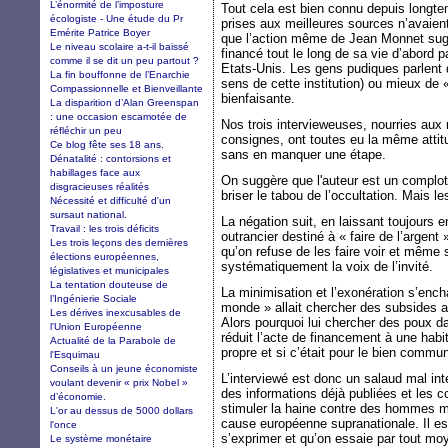
L’énormité de l’imposture
Tout cela est bien connu depuis longte
écologiste - Une étude du Pr
prises aux meilleures sources n’avaien
Emérite Patrice Boyer
que l’action même de Jean Monnet suggé
Le niveau scolaire a-t-il baissé
financé tout le long de sa vie d’abord 
comme il se dit un peu partout ?
Etats-Unis. Les gens pudiques parlent 
La fin bouffonne de l’Enarchie
sens de cette institution) ou mieux de 
Compassionnelle et Bienveillante
bienfaisante.
La disparition d’Alan Greenspan
: une occasion escamotée de
Nos trois intervieweuses, nourries a
réfléchir un peu
consignes, ont toutes eu la même attit
Ce blog fête ses 18 ans.
sans en manquer une étape.
Dénatalité : contorsions et
habillages face aux
On suggère que l'auteur est un complo
disgracieuses réalités
briser le tabou de l’occultation. Mais le
Nécessité et difficulté d'un
sursaut national.
La négation suit, en laissant toujours 
Travail : les trois déficits
outrancier destiné à « faire de l’argent
Les trois leçons des dernières
qu’on refuse de les faire voir et mêm
élections européennes,
systématiquement la voix de l’invité.
législatives et municipales
La tentation douteuse de
La minimisation et l’exonération s’encha
l’Ingénierie Sociale
monde » allait chercher des subsides a
Les dérives inexcusables de
Alors pourquoi lui chercher des poux da
l'Union Européenne
réduit l’acte de financement à une hab
Actualité de la Parabole de
propre et si c’était pour le bien commu
l'Esquimau
Conseils à un jeune économiste
L’interviewé est donc un salaud mal inte
voulant devenir « prix Nobel »
des informations déjà publiées et les 
d’économie.
stimuler la haine contre des hommes ma
L'or au dessus de 5000 dollars
cause européenne supranationale. Il e
l'once
s’exprimer et qu’on essaie par tout moy
Le système monétaire