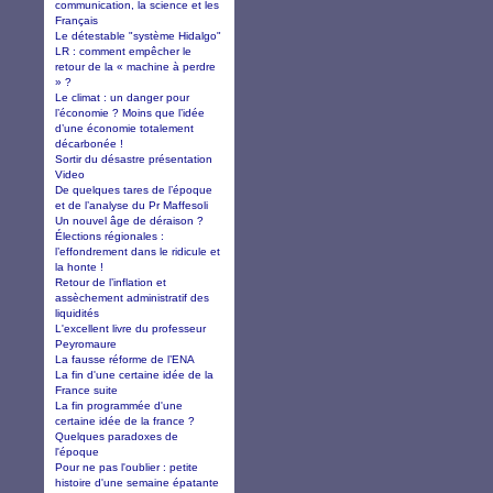
communication, la science et les
Français
Le détestable "système Hidalgo"
LR : comment empêcher le
retour de la « machine à perdre
» ?
Le climat : un danger pour
l’économie ? Moins que l’idée
d’une économie totalement
décarbonée !
Sortir du désastre présentation
Video
De quelques tares de l’époque
et de l’analyse du Pr Maffesoli
Un nouvel âge de déraison ?
Élections régionales :
l’effondrement dans le ridicule et
la honte !
Retour de l’inflation et
assèchement administratif des
liquidités
L'excellent livre du professeur
Peyromaure
La fausse réforme de l’ENA
La fin d'une certaine idée de la
France suite
La fin programmée d'une
certaine idée de la france ?
Quelques paradoxes de
l'époque
Pour ne pas l'oublier : petite
histoire d'une semaine épatante