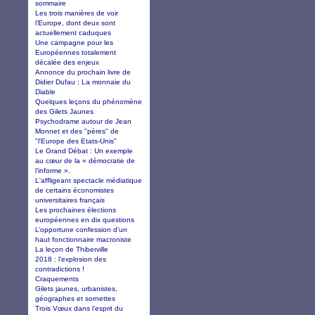
sommaire
Les trois manières de voir
l’Europe, dont deux sont
actuellement caduques
Une campagne pour les
Européennes totalement
décalée des enjeux
Annonce du prochain livre de
Didier Dufau : La monnaie du
Diable
Quelques leçons du phénomène
des Gilets Jaunes
Psychodrame autour de Jean
Monnet et des "pères" de
"l'Europe des Etats-Unis"
Le Grand Débat : Un exemple
au cœur de la « démocratie de
l’informe ».
L'affligeant spectacle médiatique
de certains économistes
universitaires français
Les prochaines élections
européennes en dix questions
L’opportune confession d’un
haut fonctionnaire macroniste
La leçon de Thiberville
2018 : l’explosion des
contradictions !
Craquements
Gilets jaunes, urbanistes,
géographes et sornettes
Trois Vœux dans l’esprit du