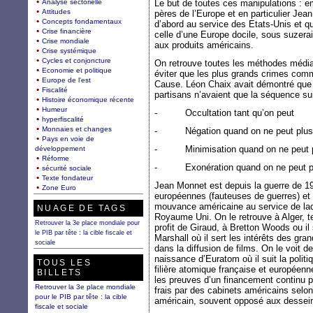
Analyse sectorielle
Le but de toutes ces manipulations : e
Attitudes
pères de l’Europe et en particulier Je
Concepts fondamentaux
d’abord au service des Etats-Unis et qu
Crise financière
celle d’une Europe docile, sous suzera
Crise mondiale
aux produits américains.
Crise systémique
Cycles et conjoncture
On retrouve toutes les méthodes média
Economie et politique
éviter que les plus grands crimes comm
Europe de l'est
Cause. Léon Chaix avait démontré que 
Fiscalité
partisans n’avaient que la séquence sui
Histoire économique récente
Humeur
- Occultation tant qu’on peut
hyperfiscalité
Monnaies et changes
- Négation quand on ne peut plus 
Pays en voie de
- Minimisation quand on ne peut p
développement
Réforme
- Exonération quand on ne peut pl
sécurité sociale
Texte fondateur
Jean Monnet est depuis la guerre de 1
Zone Euro
européennes (fauteuses de guerres) et
mouvance américaine au service de laque
NUAGE DE TAGS
Royaume Uni. On le retrouve à Alger, t
Retrouver la 3e place mondiale pour
profit de Giraud, à Bretton Woods ou il 
le PIB par tête : la cible fiscale et
Marshall où il sert les intérêts des g
sociale
dans la diffusion de films. On le voit de
naissance d’Euratom où il suit la polit
TOUS LES
filière atomique française et européenn
BILLETS
les preuves d’un financement continu pa
Retrouver la 3e place mondiale
frais par des cabinets américains selo
pour le PIB par tête : la cible
américain, souvent opposé aux dessei
fiscale et sociale