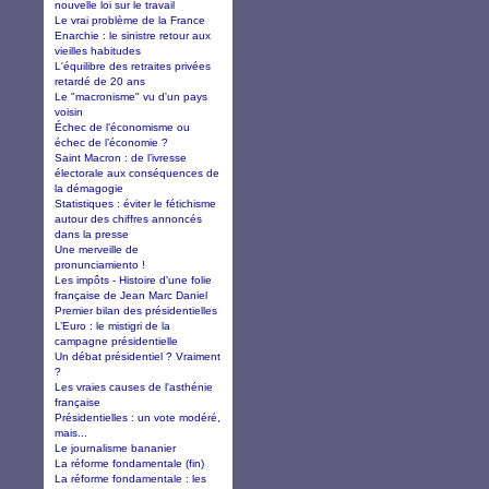
nouvelle loi sur le travail
Le vrai problème de la France
Enarchie : le sinistre retour aux
vieilles habitudes
L'équilibre des retraites privées
retardé de 20 ans
Le "macronisme" vu d'un pays
voisin
Échec de l’économisme ou
échec de l’économie ?
Saint Macron : de l’ivresse
électorale aux conséquences de
la démagogie
Statistiques : éviter le fétichisme
autour des chiffres annoncés
dans la presse
Une merveille de
pronunciamiento !
Les impôts - Histoire d'une folie
française de Jean Marc Daniel
Premier bilan des présidentielles
L’Euro : le mistigri de la
campagne présidentielle
Un débat présidentiel ? Vraiment
?
Les vraies causes de l'asthénie
française
Présidentielles : un vote modéré,
mais...
Le journalisme bananier
La réforme fondamentale (fin)
La réforme fondamentale : les