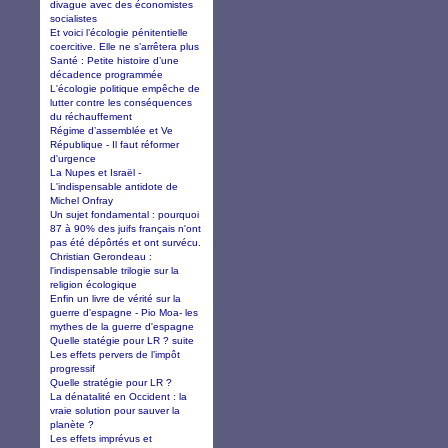
divague avec des économistes
socialistes
Et voici l’écologie pénitentielle
coercitive. Elle ne s’arrêtera plus
Santé : Petite histoire d’une
décadence programmée
L'écologie politique empêche de
lutter contre les conséquences
du réchauffement
Régime d’assemblée et Ve
République - Il faut réformer
d'urgence
La Nupes et Israël -
L'indispensable antidote de
Michel Onfray
Un sujet fondamental : pourquoi
87 à 90% des juifs français n'ont
pas été dépôrtés et ont survécu.
Christian Gerondeau :
l'indispensable trilogie sur la
religion écologique
Enfin un livre de vérité sur la
guerre d'espagne - Pio Moa- les
mythes de la guerre d'espagne
Quelle statégie pour LR ? suite
Les effets pervers de l’impôt
progressif
Quelle stratégie pour LR ?
La dénatalité en Occident : la
vraie solution pour sauver la
planète ?
Les effets imprévus et