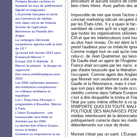
procureurs et aucune source de cont
Pompes fiscales cachées et
bien chers frères. Avec parfois des 
fausseté du taux de prélèvement
Dignité et indignation
L'économie française en proie
Impossible de nier que toute l'action
aux harceleurs de médias
concept marketing ridicule récupéré d
Une vision vécue de l’histoire
par les États-Unis. Il y a quasi le fac
récente de l’agriculture
semblant de croire qu'il ne s'agit p
Bienvenue au Paradis des
que toutes les organisations utilisée
Anges
CIA et que les interlocuteurs sont t
La campagne électorale
au plus haut niveau. On est dans la 
européenne signera-t-elle la mort
prend l'auditeur pour un imbécile igno
de LR ?
Comme malgré tout on sait qu'on men
Qu’aurait été l’année 2023 sans
celui-ci, de Jean Quatremer, qui lais
Emmanuel Macron ?
De Gaulle était un agent de l'Angleterr
Europe 100 % fédérale : E.
France était occupée par les nazis, et
Macron la prépare ; le danger se
pas d'autre boussole que la libération
rapproche
l'occupant. Comme agent des Anglais
Des voeux problématiques pour
2024
que Monnet non seulement a été une 
Les ONG maîtresses absolues
Gaulle et la Résistance, mais il s'es
des institutions européennes :
que son pays était libre de toute occu
un colloque révélateur et
intérêts comme dans l'affaire Euratom
inquiétant
c'est à dire disqualifie la troïka et 
Les « États-Unis d’Europe »
l'état pur sans même réfléchir à ce
programmés à Bruxelles. Silence
N'IMPORTE QUOI EN TOUTE MAL
à Paris.
POLITIQUE DES MAUVAISES PENSÉES
L'Union Européenne : une
médias retentissent de la dénonciati
bureaucratie sans limite et
politiquement correcte dans les médi
dominée par les ONG
débordements sur ceux de droite.
Le dernier livre d’Henri Guaino :
forces et limites
Monnet n'était pas un saint. L'Europe
Comment on empoisonne la vie