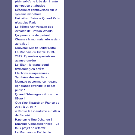
plein vol d’une idée dominante
trompeuse et abusive
Désarroi et controverses sur le
système monétaire
Unibail sur Seine – Quand Paris
n’est plus Paris
Le 75ème Anniversaire des
Accords de Bretton Woods
Ça pleurniche de partout.
Chassez la monnaie, elle revient
au galop !
Nouveau livre de Didier Dufau :
La Monnaie du Diable 1919-
2019. Opération spéciale en
avant-première
Loi Elan : le grand bond
(immobilier) en arrière
Elections européennes -
Synthèse des résultats
Monnaie et commerce : quand
l’ignorance effondre le débat
public !
Quand l’Allemagne dit non… à
l’Euro !
Que s'est-il passé en France de
2012 à 2019 ?
« Contre le Libéralisme » d’Alain
de Benoist
Haro sur le libre échange !
Enarchie Compassionnelle – Le
faux projet de réforme
La Monnaie du Diable : le