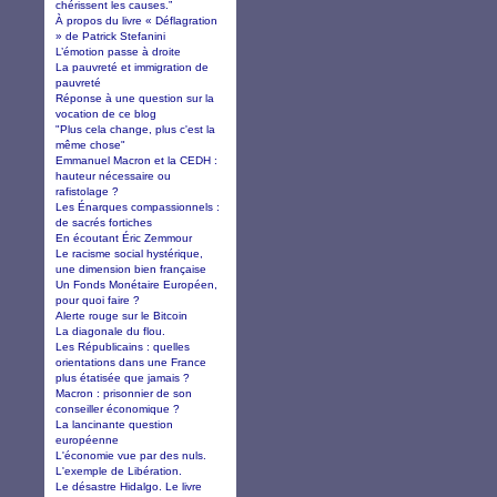
chérissent les causes.”
À propos du livre « Déflagration
» de Patrick Stefanini
L’émotion passe à droite
La pauvreté et immigration de
pauvreté
Réponse à une question sur la
vocation de ce blog
"Plus cela change, plus c'est la
même chose"
Emmanuel Macron et la CEDH :
hauteur nécessaire ou
rafistolage ?
Les Énarques compassionnels :
de sacrés fortiches
En écoutant Éric Zemmour
Le racisme social hystérique,
une dimension bien française
Un Fonds Monétaire Européen,
pour quoi faire ?
Alerte rouge sur le Bitcoin
La diagonale du flou.
Les Républicains : quelles
orientations dans une France
plus étatisée que jamais ?
Macron : prisonnier de son
conseiller économique ?
La lancinante question
européenne
L'économie vue par des nuls.
L'exemple de Libération.
Le désastre Hidalgo. Le livre