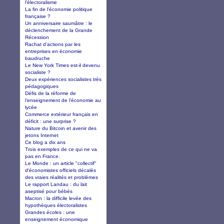
l’électoralisme
La fin de l'économie politique
française ?
Un anniversaire saumâtre : le
déclenchement de la Grande
Récession
Rachat d’actions par les
entreprises en économie
baudruche
Le New York Times est-il devenu
socialiste ?
Deux expériences socialistes très
pédagogiques
Défis de la réforme de
l’enseignement de l’économie au
lycée
Commerce extérieur français en
déficit : une surprise ?
Nature du Bitcoin et avenir des
jetons Internet
Ce blog a dix ans
Trois exemples de ce qui ne va
pas en France.
Le Monde : un article "collectif"
d'économistes officiels décalés
des vraies réalités et problèmes
Le rapport Landau : du lait
aseptisé pour bébés
Macron : la difficile levée des
hypothèques électoralistes
Grandes écoles : une
enseignement économique