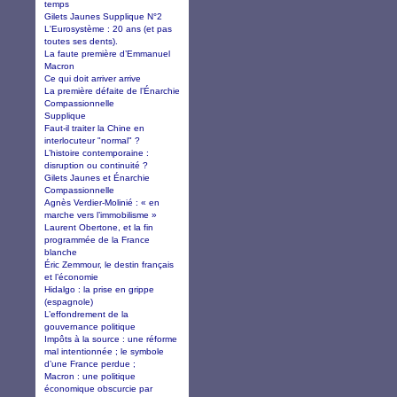
temps
Gilets Jaunes Supplique N°2
L'Eurosystème : 20 ans (et pas
toutes ses dents).
La faute première d’Emmanuel
Macron
Ce qui doit arriver arrive
La première défaite de l’Énarchie
Compassionnelle
Supplique
Faut-il traiter la Chine en
interlocuteur "normal" ?
L’histoire contemporaine :
disruption ou continuité ?
Gilets Jaunes et Énarchie
Compassionnelle
Agnès Verdier-Molinié : « en
marche vers l’immobilisme »
Laurent Obertone, et la fin
programmée de la France
blanche
Éric Zemmour, le destin français
et l’économie
Hidalgo : la prise en grippe
(espagnole)
L’effondrement de la
gouvernance politique
Impôts à la source : une réforme
mal intentionnée ; le symbole
d’une France perdue ;
Macron : une politique
économique obscurcie par