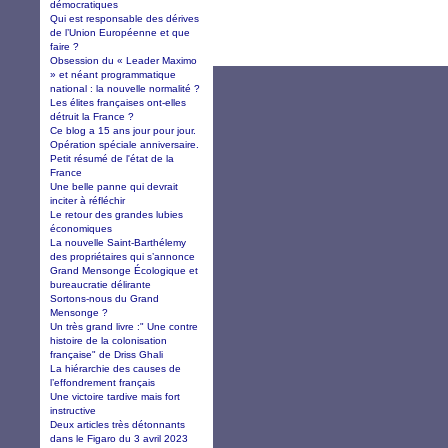
démocratiques
Qui est responsable des dérives
de l’Union Européenne et que
faire ?
Obsession du « Leader Maximo
» et néant programmatique
national : la nouvelle normalité ?
Les élites françaises ont-elles
détruit la France ?
Ce blog a 15 ans jour pour jour.
Opération spéciale anniversaire.
Petit résumé de l'état de la
France
Une belle panne qui devrait
inciter à réfléchir
Le retour des grandes lubies
économiques
La nouvelle Saint-Barthélemy
des propriétaires qui s’annonce
Grand Mensonge Écologique et
bureaucratie délirante
Sortons-nous du Grand
Mensonge ?
Un très grand livre :" Une contre
histoire de la colonisation
française" de Driss Ghali
La hiérarchie des causes de
l’effondrement français
Une victoire tardive mais fort
instructive
Deux articles très détonnants
dans le Figaro du 3 avril 2023