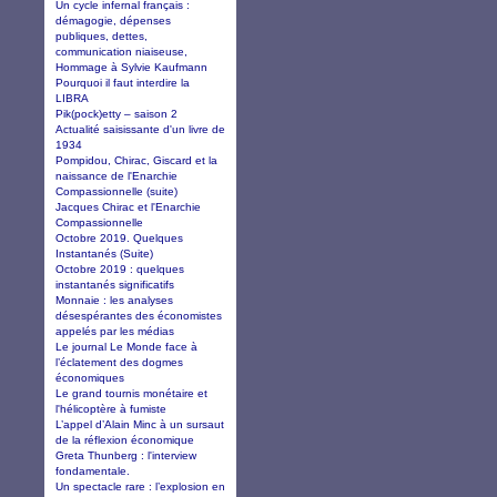
Un cycle infernal français :
démagogie, dépenses
publiques, dettes,
communication niaiseuse,
Hommage à Sylvie Kaufmann
Pourquoi il faut interdire la
LIBRA
Pik(pock)etty – saison 2
Actualité saisissante d'un livre de
1934
Pompidou, Chirac, Giscard et la
naissance de l'Enarchie
Compassionnelle (suite)
Jacques Chirac et l'Enarchie
Compassionnelle
Octobre 2019. Quelques
Instantanés (Suite)
Octobre 2019 : quelques
instantanés significatifs
Monnaie : les analyses
désespérantes des économistes
appelés par les médias
Le journal Le Monde face à
l’éclatement des dogmes
économiques
Le grand tournis monétaire et
l'hélicoptère à fumiste
L’appel d’Alain Minc à un sursaut
de la réflexion économique
Greta Thunberg : l'interview
fondamentale.
Un spectacle rare : l’explosion en