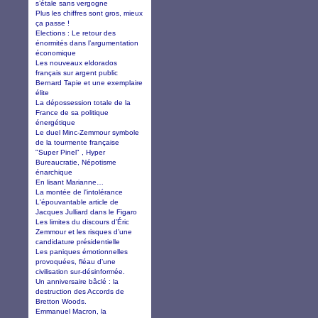
s’étale sans vergogne
Plus les chiffres sont gros, mieux
ça passe !
Elections : Le retour des
énormités dans l’argumentation
économique
Les nouveaux eldorados
français sur argent public
Bernard Tapie et une exemplaire
élite
La dépossession totale de la
France de sa politique
énergétique
Le duel Minc-Zemmour symbole
de la tourmente française
"Super Pinel" , Hyper
Bureaucratie, Népotisme
énarchique
En lisant Marianne…
La montée de l'intolérance
L'épouvantable article de
Jacques Julliard dans le Figaro
Les limites du discours d’Éric
Zemmour et les risques d’une
candidature présidentielle
Les paniques émotionnelles
provoquées, fléau d’une
civilisation sur-désinformée.
Un anniversaire bâclé : la
destruction des Accords de
Bretton Woods.
Emmanuel Macron, la