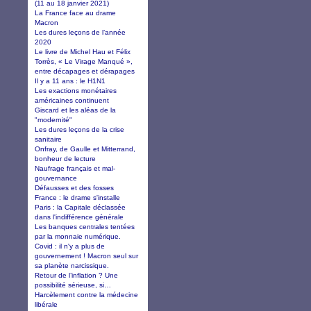
(11 au 18 janvier 2021)
La France face au drame
Macron
Les dures leçons de l’année
2020
Le livre de Michel Hau et Félix
Torrès, « Le Virage Manqué »,
entre décapages et dérapages
Il y a 11 ans : le H1N1
Les exactions monétaires
américaines continuent
Giscard et les aléas de la
"modernité"
Les dures leçons de la crise
sanitaire
Onfray, de Gaulle et Mitterrand,
bonheur de lecture
Naufrage français et mal-
gouvernance
Défausses et des fosses
France : le drame s'installe
Paris : la Capitale déclassée
dans l'indifférence générale
Les banques centrales tentées
par la monnaie numérique.
Covid : il n'y a plus de
gouvernement ! Macron seul sur
sa planète narcissique.
Retour de l’inflation ? Une
possibilité sérieuse, si…
Harcèlement contre la médecine
libérale