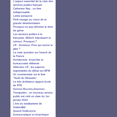
L'aspect essentiel de la crise des
services publics français
Catherine Nay : un livre
indispensable
Lettre persanne
Petit voyage au coeur de la
grande désinformation
Pourquoi ne pas réformer le droit
de grève
Les services publics à la
française, Moloch impuissant et
ruineux. Pourquoi ?
LR - Zemmour. Pour qui sonne le
glas ?
La vraie question sur l'avenir de
la France
Architecture, énarchite et
bureaucratie délirante
Sélection LR : les aspects
regrettables du débat sur BFM
Un commentaire sur le livre
"Sortir du Désastre"
Le très révélateur rapport écolo
de RTE
Sonnez Buccins,résonnez
Trompettes : un nouveau service
public est créé en date du 1er
janvier 2022
L'ère du totalitarisme de
l'imbécillité
Quand l’indécence
bureaucratique et énarchique