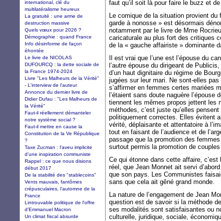
faut qu’il soit là pour faire le buzz et d
international, clé du
multilatéralisme heureux
Le comique de la situation provient du 
La gratuité : une arme de
garde à nonosse » est désormais déno
destruction massive
notamment par le livre de Mme Rocrieux
Quels vœux pour 2026 ?
Démographie : quand France
caricaturale au plus fort des critiques c
Info désinforme de façon
de la « gauche affairiste » dominante 
éhontée
Il est vrai que l’une est l’épouse du c
Le livre de NICOLAS
DUFOURCQ : la dette sociale de
l’autre épouse du dirigeant de Publicis,
la France 1974-2024
d’un haut dignitaire du régime de Bourg
Livre "Les Malheurs de la Vérité"
jugées sur leur mari. Ne sont-elles pa
- L'interview de l'auteur
s’affirmer en femmes certes mariées ma
Annonce du dernier livre de
l’étaient sans doute naguère l’épouse
Didier Dufau : "Les Malheurs de
tiennent les mêmes propos jettent les
la Vérité"
méthodes, c’est juste qu’elles pense
Faut-il réellement démanteler
politiquement correctes. Elles évitent 
notre système social ?
vérité, déplaisante et attentatoire à l’
Faut-il mettre en cause la
tout en faisant de l’audience et de l’a
Constitution de la Ve République
passage que la promotion des femmes d
?
surtout permis la promotion de couples 
Taxe Zucman : l'aveu implicite
d'une inspiration communiste
Ce qui étonne dans cette affaire, c’est
Rappel : ce que nous disions
réel, que Jean Monnet ait servi d’abord
début 2017
que son pays. Les Communistes faisai
De la stabilité des "stablecoins"
sans que cela ait gêné grand monde.
Vents mauvais, fantômes
crépusculaires, l’automne de la
La nature de l’engagement de Jean Mon
France
question est de savoir si la méthode d
Lintrouvable politique de l'offre
ses modalités sont satisfaisantes ou n
d'Emmanuel Macron
culturelle, juridique, sociale, économi
Un climat fiscal absurde