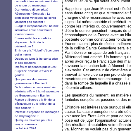
entre 60 et 70 % qui serait absolument
contradictoires ne mènent à rien.
Le retour du mensonge
Rappelons que Jean Monnet est décédé
économique décomplexé
sans doute critiquer que Mitterrand ait 
Régression néonatale : Le
chargée d’être reconnaissante avec 
professeur Minkowski ne serait
jugeait lui-même apatride et préférait t
vraiment pas content !
contre les intérêts du gouvernement lég
Budgets irresponsables : bataille
instructive entre deux hauts
d’être le dernier président français de
fonctionnaires
économiques de la France avec un bilan
Erreurs évitables et déficits
postérité comme constructeur fondamen
abyssaux : la fin de la
France n’aurait plus de réelles indépe
désinvolture ?
de la colline Sainte Geneviève sera le
Enfin un prix "Nobel" d'économie
Panthéoniser un apatride anti français, 
qui le mérite
Mitterrand tout craché. Un homme qui a
Quelques livres à lire sur la crise
après avoir reçu la Francisque des ma
et ses solutions
savourer la situation faite à Monnet. L
Impôts et dépenses publiques :
s’extasier. Cet amateur de cimetières et
l'urgence absolue d'éviter le
trouvait à l’exercice sa joie profonde 
gouffre.
meurtrissures dans son entourage. Lui 
Que pensez du nouveau
dans la tombe de laquelle il a chassé
gouvernement Barnier ?
l’éternité ailleurs.
De la nuisance des « marchés
administratifs » à la mésaventure
Les questions du moment, en matière 
du Gouvernement Barnier.
fariboles européistes passées et des 
France et Europe : la fin de la
désinvolture ou le début de la
L’histoire est intéressante surtout si e
folie sans fin ?
cause. La cause européenne a été défen
Interdire d'urgence de monoxyde
voir avec les États-Unis et pour de bo
de dihydrogène ?
pose est de juger l’organisation actuel
Quelques maximes pour les
temps nouveaux
des résultats discutables voire désastr
Le bel été 2024
va. Monnet ne voulait pas d’un gouver