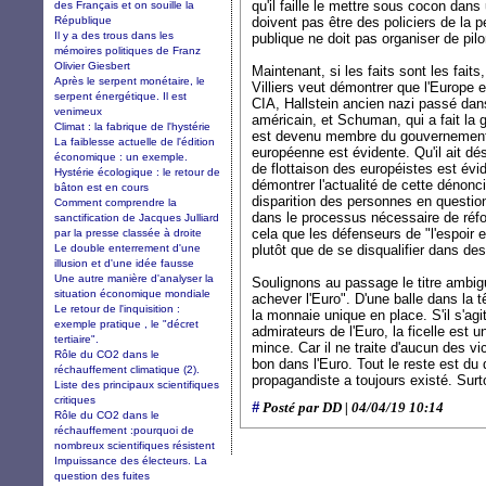
qu'il faille le mettre sous cocon dans 
des Français et on souille la
République
doivent pas être des policiers de la 
Il y a des trous dans les
publique ne doit pas organiser de pilo
mémoires politiques de Franz
Olivier Giesbert
Maintenant, si les faits sont les faits, 
Après le serpent monétaire, le
Villiers veut démontrer que l'Europe 
serpent énergétique. Il est
CIA, Hallstein ancien nazi passé da
venimeux
américain, et Schuman, qui a fait la 
Climat : la fabrique de l'hystérie
est devenu membre du gouvernement d
La faiblesse actuelle de l'édition
européenne est évidente. Qu'il ait dés
économique : un exemple.
de flottaison des européistes est évide
Hystérie écologique : le retour de
démontrer l'actualité de cette dénonc
bâton est en cours
disparition des personnes en question
Comment comprendre la
dans le processus nécessaire de réfo
sanctification de Jacques Julliard
cela que les défenseurs de "l'espoir 
par la presse classée à droite
Le double enterrement d'une
plutôt que de se disqualifier dans de
illusion et d'une idée fausse
Une autre manière d'analyser la
Soulignons au passage le titre ambigu
situation économique mondiale
achever l'Euro". D'une balle dans la tê
Le retour de l'inquisition :
la monnaie unique en place. S'il s'agi
exemple pratique , le "décret
admirateurs de l'Euro, la ficelle est u
tertiaire".
mince. Car il ne traite d'aucun des v
Rôle du CO2 dans le
bon dans l'Euro. Tout le reste est du
réchauffement climatique (2).
propagandiste a toujours existé. Surto
Liste des principaux scientifiques
critiques
#
Posté par DD | 04/04/19 10:14
Rôle du CO2 dans le
réchauffement :pourquoi de
nombreux scientifiques résistent
Impuissance des électeurs. La
question des fuites