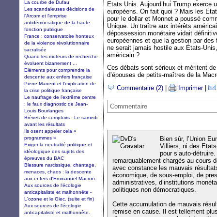
La courbe de Dufau
Etats Unis. Aujourd’hui Trump exerce u
Les scandaleuses décisions de
européens. On fait quoi ? Mais les Eta
l'Arcom et l'emprise
pour le dollar et Monnet a poussé co
antidémocratique de la haute
Unique. Un traître aux intérêts américa
fonction publique
dépossession monétaire vidait définiti
France : conservatoire honteux
européennes et que la gestion par des
de la violence révolutionnaire
ne serait jamais hostile aux États-Unis
sacralisée
américain ?
Quand les moteurs de recherche
évoluent bizarrement ...
Ces débats sont sérieux et méritent de
Eléments pour comprendre la
d’épouses de petits-maîtres de la Macr
descente aux enfers française
Pierre Manent et l’explication de
Commentaire (2)
|
Imprimer
|
la crise politique française
Le naufrage de l’extrême centre
: le faux diagnostic de Jean-
Commentaire
Louis Bourlanges
Brèves de comptoirs - Le samedi
avant les résultats
Ils osent appeler cela «
programmes »
Bien sûr, l’Union Eu
Exiger la neutralité politique et
Villiers, ni des Etat
idéologique des sujets des
pour s’auto-détruire
épreuves du BAC
remarquablement chargés au cours d
Blessure narcissique, chantage,
avec constance les mauvais résultat
menaces, chaos : la descente
économique, de sous-emploi, de press
aux enfers d'Emmanuel Macron.
administratives, d’institutions monéta
Aux sources de l'écologie
politiques non démocratiques.
anticapitaliste et malhonnête -
L'ozone et le Giec. (suite et fin)
Cette accumulation de mauvais résul
Aux sources de l'écologie
remise en cause. Il est tellement plu
anticapitaliste et malhonnête.