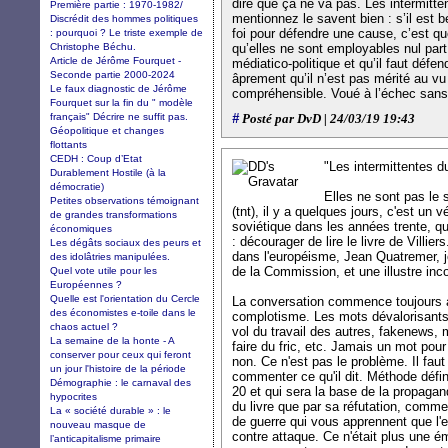
dire que ça ne va pas. Les intermitt
Première partie : 1970-1982/
mentionnez le savent bien : s’il est 
Discrédit des hommes politiques
foi pour défendre une cause, c’est que
: pourquoi ? Le triste exemple de
Christophe Béchu.
qu’elles ne sont employables nul par
Article de Jérôme Fourquet -
médiatico-politique et qu’il faut défe
Seconde partie 2000-2024
âprement qu’il n’est pas mérité au vu
Le faux diagnostic de Jérôme
compréhensible. Voué à l’échec sans
Fourquet sur la fin du " modèle
français" Décrire ne suffit pas.
#
Posté par DvD | 24/03/19 19:43
Géopolitique et changes
flottants
CEDH : Coup d’Etat
"Les intermittentes 
Durablement Hostile (à la
démocratie)
Elles ne sont pas le
Petites observations témoignant
(tnt), il y a quelques jours, c'est un v
de grandes transformations
soviétique dans les années trente, q
économiques
: décourager de lire le livre de Villie
Les dégâts sociaux des peurs et
dans l'européisme, Jean Quatremer, jo
des idolâtries manipulées.
de la Commission, et une illustre in
Quel vote utile pour les
Européennes ?
Quelle est l'orientation du Cercle
La conversation commence toujours 
des économistes e-toile dans le
complotisme. Les mots dévalorisants
chaos actuel ?
vol du travail des autres, fakenews, m
La semaine de la honte - A
faire du fric, etc. Jamais un mot pour 
conserver pour ceux qui feront
non. Ce n'est pas le problème. Il faut
un jour l'histoire de la période
commenter ce qu'il dit. Méthode déf
Démographie : le carnaval des
20 et qui sera la base de la propagand
hypocrites
du livre que par sa réfutation, com
La « société durable » : le
de guerre qui vous apprennent que l'
nouveau masque de
contre attaque. Ce n'était plus une ém
l’anticapitalisme primaire