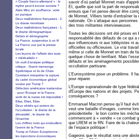
« Couple franco-allemand » : le
savoir d’où parlait Monnet mais d'appréc
mythe peut-il encore survivre ?
Et, quelle que soit la part de responsabi
Alain Minc en souffrance, voire
erreurs que l’on pense devoir être corr
en panique
de Monnet, Villiers tente d’entraîner la
Deux malédictions françaises : 2.
nationale. On s’attaque aux personnes 
Le drame monétaire
des trois militantes intervieweuses.
Deux malédictions françaises : 1.
le drame démographique
Toutes les décisions ont été prises e
Dettes et démographie
responsabilité des défauts de ce qui a 
La France, suspendue à un fil
aux influenceurs ni aux lobbyistes ni a
La France vue par la presse
officielles ou officieuses. Le vrai trav
locale
même si celle de Monnet en train de fai
Les leçons de l’affaire des taxis
quelque chose de terrifiant. Mais l’essen
« médicalisés »
défauts et les aménagements possibles, 
Un outil d'analyse politique
occultation partisane.
critique : Grand mensonge
Systémique et loi de Chaix
L’Eurosystème pose un problème. Il faut 
Comment interpréter la rupture
pour réparer.
du cadre économique global
voulue par Trump ?
L’Europe supranationale de type fédéra
Défection américaine inattendue
d'Europe des nations et des projets. Pe
: pour l’Europe et la France,
conséquences ?
sortir de la nasse est impossible !
Elias, Elias, Elias
Emmanuel Macron pense qu’il faut évit
Deux vérités qui sortent de
veut une bataille d’images, comme lors
l'occultation : le drame de la
présidentielle : le bon contre les mé
dénatalité ; le drame de
commencent à « vendre » ce combat gag
l'énarchie
que LREM et le RN. Faire de la chaleu
Les chiffres noirs qui endeuillent
de l’espace politique !
l’avenir de la France
Trump et l’Union Européenne :
Gageons que le résultat sera une absten
les injonctions économiques