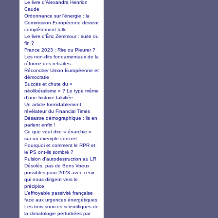
Le livre d’Alexandra Henrion
Caude
Ordonnance sur l'énergie : la
Commission Européenne devient
complètement folle
Le livre d’Éric Zemmour : suite ou
fin ?
France 2023 : Rire ou Pleurer ?
Les non-dits fondamentaux de la
réforme des retraites
Réconcilier Union Européenne et
démocratie
Succès et chute du «
néolibéralisme » ? Le type même
d’une histoire falsifiée.
Un article formidablement
révélateur du Financial Times
Désastre démographique : ils en
parlent enfin !
Ce que veut dire « énarchie »
sur un exemple concret
Pourquoi et comment le RPR et
le PS ont-ils sombré ?
Pulsion d'autodestruction au LR
Désolés, pas de Bons Voeux
possibles pour 2023 avec ceux
qui nous dirigent vers le
précipice.
L’effroyable passivité française
face aux urgences énergétiques
Les trois sources scientifiques de
la climatologie perturbées par