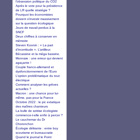
l'obsession politique du CO2
Après le vote pour la présidence
de LR quelle stratégie ?
Pourquoi les économistes
doivent s'investir massivement
sur la question écologique
Jours de travail perdus à la
SNCF
Deux chiffres à conserver en
mémoire
Steven Koonin : « La part
d’incertitude ». L’artilleur.
Bécassine et la méga bassine.
Monnaie : une erreur qui devient
agaçante !
Couple franco-allemand et
dysfonctionnement de l’Euro
L’option problématique du tout
électrique
Comment analyser les grèves
actuelles ?
Macron : une chance pour lui-
même, pas pour la France
Octobre 2022 : le pic extatique
des maîtres chanteurs
La bulle de sottise écologiste
commence-t-elle enfin à percer ?
Le cauchemar du Dr
Choronchon
Écologie délirante : entre boy
scoutisme et bureaucratie
Quand le journal le Point