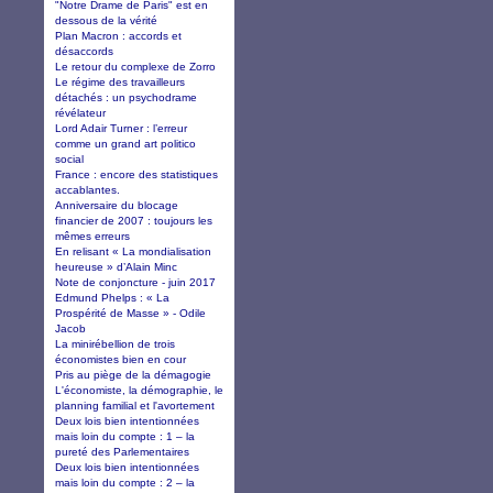
"Notre Drame de Paris" est en
dessous de la vérité
Plan Macron : accords et
désaccords
Le retour du complexe de Zorro
Le régime des travailleurs
détachés : un psychodrame
révélateur
Lord Adair Turner : l’erreur
comme un grand art politico
social
France : encore des statistiques
accablantes.
Anniversaire du blocage
financier de 2007 : toujours les
mêmes erreurs
En relisant « La mondialisation
heureuse » d’Alain Minc
Note de conjoncture - juin 2017
Edmund Phelps : « La
Prospérité de Masse » - Odile
Jacob
La minirébellion de trois
économistes bien en cour
Pris au piège de la démagogie
L'économiste, la démographie, le
planning familial et l'avortement
Deux lois bien intentionnées
mais loin du compte : 1 – la
pureté des Parlementaires
Deux lois bien intentionnées
mais loin du compte : 2 – la