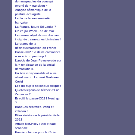
dommageables du concept
erroné de « transition »
Analyse sémantique de la
posture écologiste
La fin de la souveraineté
française
La France, future Sri Lanka ?
Oh ce joli Week-End de mai !
Le dernier objet de mobilisation
indignée : sauvez les Liminaires !
Le drame de la
désindustrialisation en France
Passe-CO2 : le délire commence
à se voir un peu trop !
L’article de Jean Peyrelevade sur
la « renaissance de la social-
démocratie ».
Un livre indispensable et à lire
absolument : Laurent Toubiana
Covid
Les dix sujets nationaux critiques
Quelles leçons de l'échec d'Eric
Zemmour ?
Et voilà le passe-CO2 ! Merci qui
?
Banques centrales, vertu et
inflation !
Bilan sinistre de la présidentielle
2022
Affaire McKinsey : vrai et faux
scandale
Premier chèque pour la Croix-