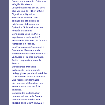
Rouge sur le compte d'aide aux
réfugiés Ukrainiens
Les prélèvements ont cru 20%
plus vite que le PIB en 2021 !
Dignité et indignation
Emmanuel Macron : une
démagogie sans limite et
extrêmement dangereuse
Opération Solidarité avec les
réfugiés ukrainiens
Connaissez vous le ZAN ?
Impuissance de la vérité ?
Invasion de l’Ukraine : la fin de la
récréation en France.
Les Français qui s'opposent à
Emmanuel Macron sont-ils
vraiment des malades mentaux ?
La Suisse et la crise sanitaire.
Petite comparaison avec la
France.
Bureaucratie française
malfaisante : une exemple
pédagogique pour les incrédules
La France en mode « avatar ».
Une facilité condamnable :
décharger et défiscaliser des
revenus sans toucher à la
dépense.
Comprendre la destruction
bureaucratique de la France
Avons-nous doublé le PIB
français entre 1980 et 2021 ?