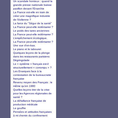
Un scandale honteux : quand la
grande presse nationale baisse
pavillon devant l'Enarchie
La France est-elle en train de
créer une magnifique industrie
de l'éolienne ?
La farce du "Ségur de la santé"
La France peut-elle redémarrer ?
Le poids des tares anciennes
La France peut-elle redémarrer ?
L’empêchement écologique.
La France peut-elle redémarrer ?
Une vue d'en-bas.
Le piano et le tabouret
Quelques leçons de la plonge
dans les restaurants parisiens
Dégringolade
Le « système » français est-il
structurellement « corrompu » ?
Les Enarques face à la
contestation de la bureaucratie
française
Revenu moyen des Français : le
même qu'en 1980
Quelles leçons tirer de la crise
pour les Agences régionales de
santé ?
La défaillance française de
production médicale
Le gouffre
Pensées et attitudes françaises
à mi chemin du confinement