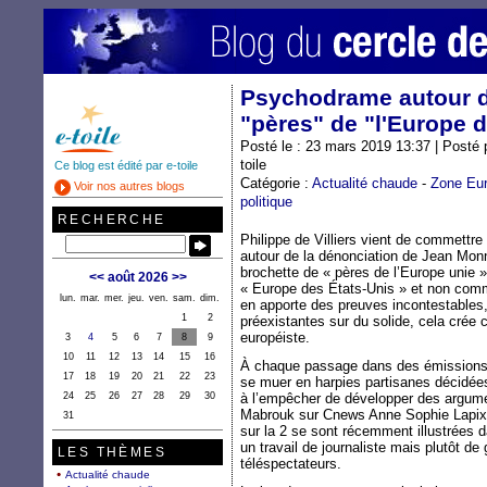
Psychodrame autour d
"pères" de "l'Europe 
Posté le : 23 mars 2019 13:37 | Posté 
toile
Ce blog est édité par e-toile
Catégorie :
Actualité chaude
-
Zone Eu
Voir nos autres blogs
politique
RECHERCHE
Philippe de Villiers vient de commettre
autour de la dénonciation de Jean Mon
brochette de « pères de l’Europe unie
<<
août 2026
>>
« Europe des États-Unis » et non com
lun.
mar.
mer.
jeu.
ven.
sam.
dim.
en apporte des preuves incontestables,
1
2
préexistantes sur du solide, cela cré
européiste.
3
4
5
6
7
8
9
10
11
12
13
14
15
16
À chaque passage dans des émissions d
17
18
19
20
21
22
23
se muer en harpies partisanes décidées 
24
25
26
27
28
29
30
à l’empêcher de développer des argume
Mabrouk sur Cnews Anne Sophie Lapix 
31
sur la 2 se sont récemment illustrées d
un travail de journaliste mais plutôt de
LES THÈMES
téléspectateurs.
Actualité chaude