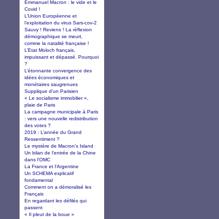
Emmanuel Macron : le vide et le
Covid !
L’Union Européenne et
l’exploitation du virus Sars-cov-2
Sauvy ! Reviens ! La réflexion
démographique se meurt,
comme la natalité française !
L’Etat Moloch français,
impuissant et dépassé. Pourquoi
?
L’étonnante convergence des
idées économiques et
monétaires saugrenues
Supplique d'un Parisien
« Le socialisme immobilier »,
plaie de Paris
La campagne municipale à Paris
: vers une nouvelle redistribution
des votes ?
2019 : L’année du Grand
Ressentiment ?
Le mystère de Macron’s Island
Un bilan de l'entrée de la Chine
dans l'OMC
La France et l'Argentine
Un SCHEMA explicatif
fondamental
Comment on a démoralisé les
Français
En regardant les défilés qui
passent
« Il pleut de la boue »