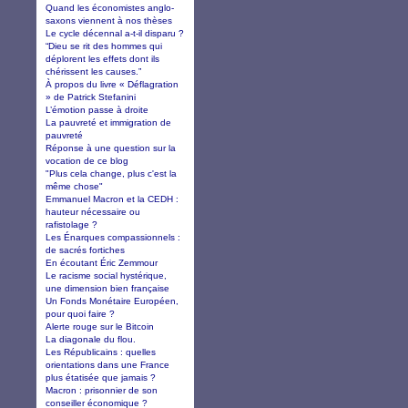
Quand les économistes anglo-
saxons viennent à nos thèses
Le cycle décennal a-t-il disparu ?
“Dieu se rit des hommes qui
déplorent les effets dont ils
chérissent les causes.”
À propos du livre « Déflagration
» de Patrick Stefanini
L’émotion passe à droite
La pauvreté et immigration de
pauvreté
Réponse à une question sur la
vocation de ce blog
"Plus cela change, plus c'est la
même chose"
Emmanuel Macron et la CEDH :
hauteur nécessaire ou
rafistolage ?
Les Énarques compassionnels :
de sacrés fortiches
En écoutant Éric Zemmour
Le racisme social hystérique,
une dimension bien française
Un Fonds Monétaire Européen,
pour quoi faire ?
Alerte rouge sur le Bitcoin
La diagonale du flou.
Les Républicains : quelles
orientations dans une France
plus étatisée que jamais ?
Macron : prisonnier de son
conseiller économique ?