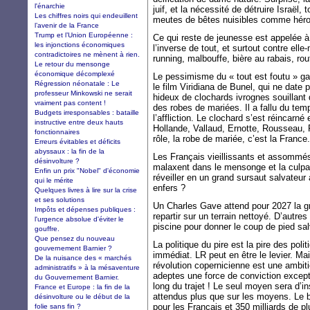
l'énarchie
juif, et la nécessité de détruire Israël
Les chiffres noirs qui endeuillent
meutes de bêtes nuisibles comme héro
l’avenir de la France
Trump et l’Union Européenne :
Ce qui reste de jeunesse est appelée à 
les injonctions économiques
l’inverse de tout, et surtout contre elle
contradictoires ne mènent à rien.
running, malbouffe, bière au rabais, ro
Le retour du mensonge
économique décomplexé
Le pessimisme du « tout est foutu » gag
Régression néonatale : Le
le film Viridiana de Bunel, qui ne date 
professeur Minkowski ne serait
hideux de clochards ivrognes souillant
vraiment pas content !
des robes de mariées. Il a fallu du temps
Budgets irresponsables : bataille
l’affliction. Le clochard s’est réincar
instructive entre deux hauts
Hollande, Vallaud, Ernotte, Rousseau
fonctionnaires
rôle, la robe de mariée, c’est la France.
Erreurs évitables et déficits
abyssaux : la fin de la
Les Français vieillissants et assommés 
désinvolture ?
malaxent dans le mensonge et la culpab
Enfin un prix "Nobel" d'économie
réveiller en un grand sursaut salvateu
qui le mérite
enfers ?
Quelques livres à lire sur la crise
et ses solutions
Un Charles Gave attend pour 2027 la g
Impôts et dépenses publiques :
repartir sur un terrain nettoyé. D’autres
l'urgence absolue d'éviter le
piscine pour donner le coup de pied sal
gouffre.
Que pensez du nouveau
La politique du pire est la pire des pol
gouvernement Barnier ?
immédiat. LR peut en être le levier. Ma
De la nuisance des « marchés
révolution copernicienne est une ambit
administratifs » à la mésaventure
adeptes une force de conviction except
du Gouvernement Barnier.
long du trajet ! Le seul moyen sera d’in
France et Europe : la fin de la
attendus plus que sur les moyens. Le b
désinvolture ou le début de la
pour les Français et 350 milliards de plu
folie sans fin ?