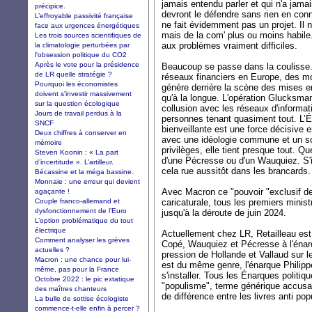
jamais entendu parler et qui n'a jamai
précipice.
devront le défendre sans rien en co
L’effroyable passivité française
ne fait évidemment pas un projet. Il
face aux urgences énergétiques
mais de la com' plus ou moins habile
Les trois sources scientifiques de
aux problèmes vraiment difficiles.
la climatologie perturbées par
l'obsession politique du CO2
Après le vote pour la présidence
Beaucoup se passe dans la coulisse. 
de LR quelle stratégie ?
réseaux financiers en Europe, des m
Pourquoi les économistes
génère derrière la scène des mises e
doivent s'investir massivement
qu'à la longue. L'opération Glucksman
sur la question écologique
collusion avec les réseaux d'informat
Jours de travail perdus à la
personnes tenant quasiment tout. L’
SNCF
bienveillante est une force décisive e
Deux chiffres à conserver en
avec une idéologie commune et un sou
mémoire
privilèges, elle tient presque tout. Q
Steven Koonin : « La part
d'une Pécresse ou d'un Wauquiez. S'i
d’incertitude ». L’artilleur.
cela rue aussitôt dans les brancards.
Bécassine et la méga bassine.
Monnaie : une erreur qui devient
Avec Macron ce "pouvoir "exclusif des
agaçante !
Couple franco-allemand et
caricaturale, tous les premiers minis
dysfonctionnement de l’Euro
jusqu'à la déroute de juin 2024.
L’option problématique du tout
électrique
Actuellement chez LR, Retailleau est
Comment analyser les grèves
Copé, Wauquiez et Pécresse à l'énarq
actuelles ?
pression de Hollande et Vallaud sur l
Macron : une chance pour lui-
est du même genre, l'énarque Philippe
même, pas pour la France
s'installer. Tous les Énarques politiq
Octobre 2022 : le pic extatique
"populisme", terme générique accusat
des maîtres chanteurs
de différence entre les livres anti po
La bulle de sottise écologiste
commence-t-elle enfin à percer ?