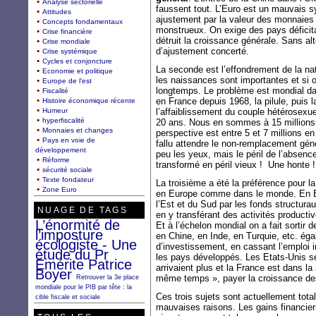
Analyse sectorielle
faussent tout. L’Euro est un mauvais 
Attitudes
ajustement par la valeur des monnaies
Concepts fondamentaux
monstrueux. On exige des pays déficita
Crise financière
détruit la croissance générale. Sans a
Crise mondiale
d’ajustement concerté.
Crise systémique
Cycles et conjoncture
La seconde est l’effondrement de la nata
Economie et politique
les naissances sont importantes et si o
Europe de l'est
longtemps. Le problème est mondial d
Fiscalité
en France depuis 1968, la pilule, puis la
Histoire économique récente
Humeur
l’affaiblissement du couple hétérosexu
hyperfiscalité
20 ans. Nous en sommes à 15 million
Monnaies et changes
perspective est entre 5 et 7 millions e
Pays en voie de
fallu attendre le non-remplacement gén
développement
peu les yeux, mais le péril de l’absenc
Réforme
transformé en péril vieux ! Une honte !
sécurité sociale
Texte fondateur
La troisième a été la préférence pour 
Zone Euro
en Europe comme dans le monde. En E
l’Est et du Sud par les fonds structurau
NUAGE DE TAGS
en y transférant des activités productiv
L’énormité de
Et à l’échelon mondial on a fait sortir 
l’imposture
en Chine, en Inde, en Turquie, etc. égal
écologiste - Une
d’investissement, en cassant l’emploi 
étude du Pr
les pays développés. Les Etats-Unis se
Emérite Patrice
arrivaient plus et la France est dans l
Boyer
même temps », payer la croissance des
Retrouver la 3e place
mondiale pour le PIB par tête : la
Ces trois sujets sont actuellement tota
cible fiscale et sociale
mauvaises raisons. Les gains financie