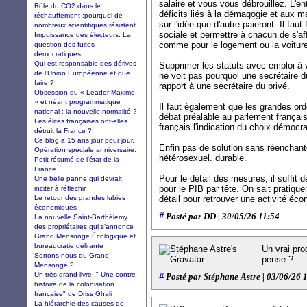
salaire et vous vous débrouillez. L'en
Rôle du CO2 dans le
déficits liés à la démagogie et aux 
réchauffement :pourquoi de
sur l'idée que d'autre paieront. Il faut
nombreux scientifiques résistent
sociale et permettre à chacun de s'aff
Impuissance des électeurs. La
comme pour le logement ou la voiture
question des fuites
démocratiques
Qui est responsable des dérives
Supprimer les statuts avec emploi à 
de l’Union Européenne et que
ne voit pas pourquoi une secrétaire d
faire ?
rapport à une secrétaire du privé.
Obsession du « Leader Maximo
» et néant programmatique
Il faut également que les grandes o
national : la nouvelle normalité ?
débat préalable au parlement françai
Les élites françaises ont-elles
français l'indication du choix démocra
détruit la France ?
Ce blog a 15 ans jour pour jour.
Enfin pas de solution sans réenchant
Opération spéciale anniversaire.
hétérosexuel. durable.
Petit résumé de l'état de la
France
Pour le détail des mesures, il suffit d
Une belle panne qui devrait
pour le PIB par tête. On sait pratiquem
inciter à réfléchir
Le retour des grandes lubies
détail pour retrouver une activité éc
économiques
#
Posté par DD | 30/05/26 11:54
La nouvelle Saint-Barthélemy
des propriétaires qui s’annonce
Grand Mensonge Écologique et
bureaucratie délirante
Un vrai pro
Sortons-nous du Grand
pense ?
Mensonge ?
Un très grand livre :" Une contre
#
Posté par Stéphane Astre | 03/06/26 
histoire de la colonisation
française" de Driss Ghali
La hiérarchie des causes de