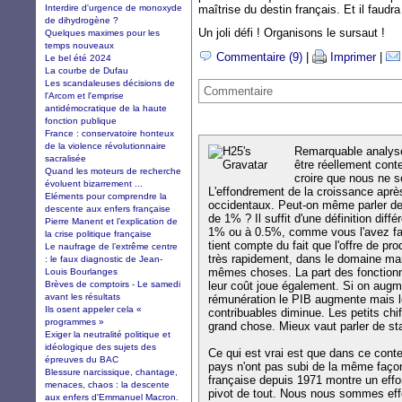
Interdire d'urgence de monoxyde
maîtrise du destin français. Et il faudra
de dihydrogène ?
Un joli défi ! Organisons le sursaut !
Quelques maximes pour les
temps nouveaux
Commentaire (9)
|
Imprimer
|
Le bel été 2024
La courbe de Dufau
Les scandaleuses décisions de
Commentaire
l'Arcom et l'emprise
antidémocratique de la haute
fonction publique
France : conservatoire honteux
de la violence révolutionnaire
Remarquable analyse 
sacralisée
être réellement cont
Quand les moteurs de recherche
croire que nous ne
évoluent bizarrement ...
L'effondrement de la croissance apr
Eléments pour comprendre la
occidentaux. Peut-on même parler de 
descente aux enfers française
de 1% ? Il suffit d'une définition différ
Pierre Manent et l’explication de
1% ou à 0.5%, comme vous l'avez fai
la crise politique française
tient compte du fait que l'offre de p
Le naufrage de l’extrême centre
très rapidement, dans le domaine ma
: le faux diagnostic de Jean-
mêmes choses. La part des fonctionn
Louis Bourlanges
Brèves de comptoirs - Le samedi
leur coût joue également. Si on augm
avant les résultats
rémunération le PIB augmente mais le
Ils osent appeler cela «
contribuables diminue. Les petits chi
programmes »
grand chose. Mieux vaut parler de st
Exiger la neutralité politique et
idéologique des sujets des
Ce qui est vrai est que dans ce conte
épreuves du BAC
pays n'ont pas subi de la même façon.
Blessure narcissique, chantage,
française depuis 1971 montre un effo
menaces, chaos : la descente
pivot de tout. Nous nous sommes eff
aux enfers d'Emmanuel Macron.