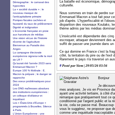
La bataille est économique, démograp
Démographie : le carnaval des
culturelle.
hypocrites
La « société durable » : le
Nous sommes en train de perdre sur t
nouveau masque de
Emmanuel Macron a tout fait pour ce
l’anticapitalisme primaire
Pompes fiscales cachées et
job d'après. L'hyperfiscalité et l'ob
fausseté du taux de prélèvement
disparition des nouveaux Koulaks, les
Dignité et indignation
thème admis par les médias dominants.
L'économie française en proie
aux harceleurs de médias
L'insécurité est dépendante des cinq c
Une vision vécue de l’histoire
escroquer, attaquer deviennent des ac
récente de l’agriculture
suffit de passer une journée dans un
Bienvenue au Paradis des
Anges
Ce qui domine en France c'est la fragi
La campagne électorale
côté, la tentation du pire ou de l'exil d
européenne signera-t-elle la mort
Rarement le pays n'a traversé un au
de LR ?
Qu’aurait été l’année 2023 sans
#
Posté par Siem | 29/05/26 03:56
Emmanuel Macron ?
Europe 100 % fédérale : E.
Macron la prépare ; le danger se
Bonjour
rapproche
Des voeux problématiques pour
2024
Je découvre
Les ONG maîtresses absolues
mes analyses. Je vis en Province dan
des institutions européennes :
ayant une activité tertiaire, à côté d
un colloque révélateur et
remarque que pratiquement tout ce q
inquiétant
conditionné par l'argent public et la
Les « États-Unis d’Europe »
la vie, cela se passe mal. Beaucoup 
programmés à Bruxelles. Silence
vous le suggérez, ne proposer que d
à Paris.
comme une inquiétude inacceptable 
L'Union Européenne : une