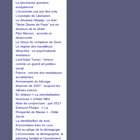
La lancinante question
européenne
L'économie vue par des nuls.
L'exemple de Libération.
Le désastre Hidalgo. Le livre
"Notre Drame de Paris" est en
dessous de la vérité
Plan Macron : accords et
désaccords
Le retour du complexe de Zorro
Le régime des travailleurs
détachés : un psychodrame
révélateur
Lord Adair Turner : l’erreur
comme un grand art politico
social
France : encore des statistiques
accablantes.
Anniversaire du blocage
financier de 2007 : toujours les
mêmes erreurs
En relisant « La mondialisation
heureuse » d’Alain Minc
Note de conjoncture - juin 2017
Edmund Phelps : « La
Prospérité de Masse » - Odile
Jacob
La minirébellion de trois
économistes bien en cour
Pris au piège de la démagogie
L'économiste, la démographie, le
planning familial et l'avortement