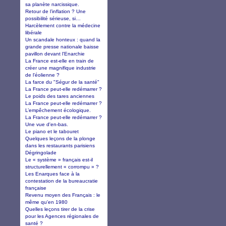
sa planète narcissique.
Retour de l’inflation ? Une
possibilité sérieuse, si…
Harcèlement contre la médecine
libérale
Un scandale honteux : quand la
grande presse nationale baisse
pavillon devant l'Enarchie
La France est-elle en train de
créer une magnifique industrie
de l'éolienne ?
La farce du "Ségur de la santé"
La France peut-elle redémarrer ?
Le poids des tares anciennes
La France peut-elle redémarrer ?
L’empêchement écologique.
La France peut-elle redémarrer ?
Une vue d'en-bas.
Le piano et le tabouret
Quelques leçons de la plonge
dans les restaurants parisiens
Dégringolade
Le « système » français est-il
structurellement « corrompu » ?
Les Enarques face à la
contestation de la bureaucratie
française
Revenu moyen des Français : le
même qu'en 1980
Quelles leçons tirer de la crise
pour les Agences régionales de
santé ?