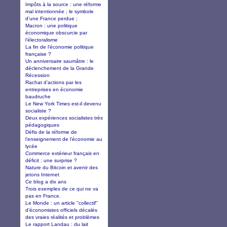
Impôts à la source : une réforme
mal intentionnée ; le symbole
d’une France perdue ;
Macron : une politique
économique obscurcie par
l’électoralisme
La fin de l'économie politique
française ?
Un anniversaire saumâtre : le
déclenchement de la Grande
Récession
Rachat d’actions par les
entreprises en économie
baudruche
Le New York Times est-il devenu
socialiste ?
Deux expériences socialistes très
pédagogiques
Défis de la réforme de
l’enseignement de l’économie au
lycée
Commerce extérieur français en
déficit : une surprise ?
Nature du Bitcoin et avenir des
jetons Internet
Ce blog a dix ans
Trois exemples de ce qui ne va
pas en France.
Le Monde : un article "collectif"
d'économistes officiels décalés
des vraies réalités et problèmes
Le rapport Landau : du lait