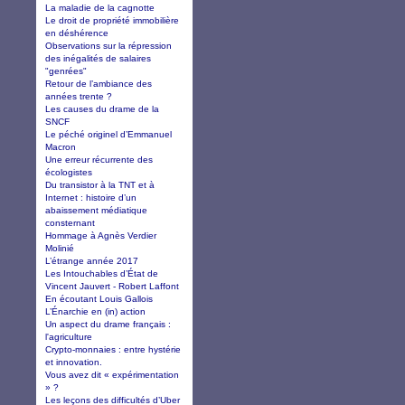
La maladie de la cagnotte
Le droit de propriété immobilière
en déshérence
Observations sur la répression
des inégalités de salaires
"genrées"
Retour de l’ambiance des
années trente ?
Les causes du drame de la
SNCF
Le péché originel d’Emmanuel
Macron
Une erreur récurrente des
écologistes
Du transistor à la TNT et à
Internet : histoire d’un
abaissement médiatique
consternant
Hommage à Agnès Verdier
Molinié
L’étrange année 2017
Les Intouchables d’État de
Vincent Jauvert - Robert Laffont
En écoutant Louis Gallois
L’Énarchie en (in) action
Un aspect du drame français :
l'agriculture
Crypto-monnaies : entre hystérie
et innovation.
Vous avez dit « expérimentation
» ?
Les leçons des difficultés d’Uber