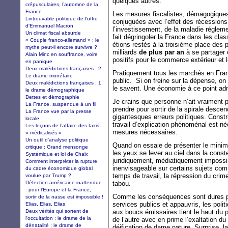
quelques autres.
crépusculaires, l’automne de la
France
Les mesures fiscalistes, démagogiques
Lintrouvable politique de l'offre
conjuguées avec l’effet des récession
d'Emmanuel Macron
l’investissement, de la maladie régleme
Un climat fiscal absurde
fait dégringoler la France dans les cla
« Couple franco-allemand » : le
étions restés à la troisième place des
mythe peut-il encore survivre ?
milliards
de plus par an
à se partager e
Alain Minc en souffrance, voire
positifs pour le commerce extérieur et 
en panique
Deux malédictions françaises : 2.
Pratiquement tous les marchés en Fran
Le drame monétaire
public. Si on freine sur la dépense, on
Deux malédictions françaises : 1.
le savent. Une économie à ce point admi
le drame démographique
Dettes et démographie
Je crains que personne n’ait vraiment 
La France, suspendue à un fil
prendre pour sortir de la spirale desc
La France vue par la presse
gigantesques erreurs politiques. Const
locale
travail d’explication phénoménal est n
Les leçons de l’affaire des taxis
mesures nécessaires.
« médicalisés »
Un outil d'analyse politique
Quand on essaie de présenter le minim
critique : Grand mensonge
les yeux se lever au ciel dans la conste
Systémique et loi de Chaix
juridiquement, médiatiquement impossi
Comment interpréter la rupture
inenvisageable sur certains sujets comme
du cadre économique global
temps de travail, la répression du crime,
voulue par Trump ?
Défection américaine inattendue
tabou.
: pour l’Europe et la France,
Comme les conséquences sont dures po
sortir de la nasse est impossible !
services publics et appauvris, les pol
Elias, Elias, Elias
Deux vérités qui sortent de
aux boucs émissaires tient le haut du 
l'occultation : le drame de la
de l’autre avec en prime l’exaltation du 
dénatalité ; le drame de
déification de dame nature. Surprise, l