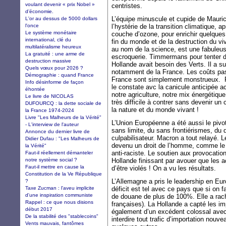
voulant devenir « prix Nobel »
centristes.
d’économie.
L’équipe minuscule et cupide de Mauric
L'or au dessus de 5000 dollars
l'once
l’hystérie de la transition climatique, a
Le système monétaire
couche d’ozone, pour enrichir quelque
international, clé du
fin du monde et de la destruction du 
multilatéralisme heureux
au nom de la science, est une fabuleuse
La gratuité : une arme de
escroquerie. Timmermans pour tenter d
destruction massive
Hollande avait besoin des Verts. Il a s
Quels vœux pour 2026 ?
notamment de la France. Les coûts pass
Démographie : quand France
France sont simplement monstrueux. P
Info désinforme de façon
le constate avc la canicule anticipée ac
éhontée
notre agriculture, notre mix énergétique
Le livre de NICOLAS
très difficile à contrer sans devenir un
DUFOURCQ : la dette sociale de
la nature et du monde vivant !
la France 1974-2024
Livre "Les Malheurs de la Vérité"
L’Union Européenne a été aussi le pivo
- L'interview de l'auteur
sans limite, du sans frontiérismes, du
Annonce du dernier livre de
culpabilisateur. Macron a tout relayé. Le
Didier Dufau : "Les Malheurs de
devenu un droit de l’homme, comme le 
la Vérité"
anti-raciste. Le soutien aux provocatio
Faut-il réellement démanteler
notre système social ?
Hollande finissant par avouer que les 
Faut-il mettre en cause la
d’être violés ! On a vu les résultats.
Constitution de la Ve République
L’Allemagne a pris le leadership en Eur
?
Taxe Zucman : l'aveu implicite
déficit est tel avec ce pays que si on f
d'une inspiration communiste
de douane de plus de 100%. Elle a rac
Rappel : ce que nous disions
françaises). La Hollande a capté les i
début 2017
également d’un excédent colossal avec 
De la stabilité des "stablecoins"
interdire tout trafic d’importation nouv
Vents mauvais, fantômes