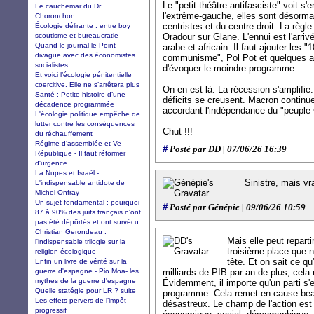
Le "petit-théâtre antifasciste" voit 
Le cauchemar du Dr
l'extrême-gauche, elles sont désorma
Choronchon
centristes et du centre droit. La règl
Écologie délirante : entre boy
scoutisme et bureaucratie
Oradour sur Glane. L'ennui est l'arri
Quand le journal le Point
arabe et africain. Il faut ajouter les 
divague avec des économistes
communisme", Pol Pot et quelques au
socialistes
d'évoquer le moindre programme.
Et voici l’écologie pénitentielle
coercitive. Elle ne s’arrêtera plus
On en est là. La récession s'amplifi
Santé : Petite histoire d’une
déficits se creusent. Macron continue 
décadence programmée
accordant l'indépendance du "peuple 
L'écologie politique empêche de
lutter contre les conséquences
Chut !!!
du réchauffement
Régime d’assemblée et Ve
#
Posté par DD | 07/06/26 16:39
République - Il faut réformer
d'urgence
La Nupes et Israël -
Sinistre, mais vr
L'indispensable antidote de
Michel Onfray
Un sujet fondamental : pourquoi
#
Posté par Génépie | 09/06/26 10:59
87 à 90% des juifs français n'ont
pas été dépôrtés et ont survécu.
Christian Gerondeau :
Mais elle peut repart
l'indispensable trilogie sur la
troisième place que 
religion écologique
tête. Et on sait ce qu'
Enfin un livre de vérité sur la
guerre d'espagne - Pio Moa- les
milliards de PIB par an de plus, cela r
mythes de la guerre d'espagne
Évidemment, il importe qu'un parti s'e
Quelle statégie pour LR ? suite
programme. Cela remet en cause beau
Les effets pervers de l’impôt
désastreux. Le champ de l'action est 
progressif