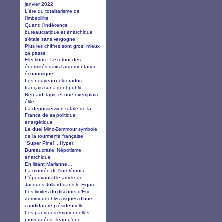
janvier 2022
L'ère du totalitarisme de
l'imbécillité
Quand l’indécence
bureaucratique et énarchique
s’étale sans vergogne
Plus les chiffres sont gros, mieux
ça passe !
Elections : Le retour des
énormités dans l’argumentation
économique
Les nouveaux eldorados
français sur argent public
Bernard Tapie et une exemplaire
élite
La dépossession totale de la
France de sa politique
énergétique
Le duel Minc-Zemmour symbole
de la tourmente française
"Super Pinel" , Hyper
Bureaucratie, Népotisme
énarchique
En lisant Marianne…
La montée de l'intolérance
L'épouvantable article de
Jacques Julliard dans le Figaro
Les limites du discours d’Éric
Zemmour et les risques d’une
candidature présidentielle
Les paniques émotionnelles
provoquées, fléau d’une