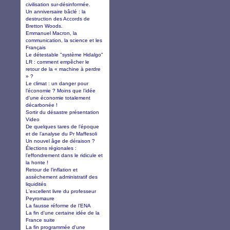
civilisation sur-désinformée.
Un anniversaire bâclé : la
destruction des Accords de
Bretton Woods.
Emmanuel Macron, la
communication, la science et les
Français
Le détestable "système Hidalgo"
LR : comment empêcher le
retour de la « machine à perdre
» ?
Le climat : un danger pour
l’économie ? Moins que l’idée
d’une économie totalement
décarbonée !
Sortir du désastre présentation
Video
De quelques tares de l’époque
et de l’analyse du Pr Maffesoli
Un nouvel âge de déraison ?
Élections régionales :
l’effondrement dans le ridicule et
la honte !
Retour de l’inflation et
assèchement administratif des
liquidités
L'excellent livre du professeur
Peyromaure
La fausse réforme de l’ENA
La fin d'une certaine idée de la
France suite
La fin programmée d'une