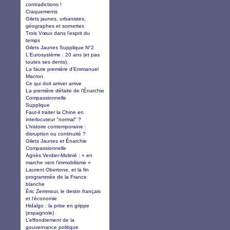
contradictions !
Craquements
Gilets jaunes, urbanistes,
géographes et sornettes
Trois Vœux dans l’esprit du
temps
Gilets Jaunes Supplique N°2
L'Eurosystème : 20 ans (et pas
toutes ses dents).
La faute première d’Emmanuel
Macron
Ce qui doit arriver arrive
La première défaite de l’Énarchie
Compassionnelle
Supplique
Faut-il traiter la Chine en
interlocuteur "normal" ?
L’histoire contemporaine :
disruption ou continuité ?
Gilets Jaunes et Énarchie
Compassionnelle
Agnès Verdier-Molinié : « en
marche vers l’immobilisme »
Laurent Obertone, et la fin
programmée de la France
blanche
Éric Zemmour, le destin français
et l’économie
Hidalgo : la prise en grippe
(espagnole)
L’effondrement de la
gouvernance politique