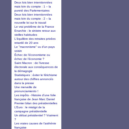
Deux lois bien intentionnées
mais loin du compte : 1 – la
pureté des Parlementaires
Deux lois bien intentionnées
mais loin du compte : 2 – la
nouvelle loi sur le travail
Le vrai problème de la France
Enarchie : le sinistre retour aux
vieilles habitudes
L'équilibre des retraites privées
retardé de 20 ans
Le "macronisme" vu d'un pays
voisin
Échec de l’économisme ou
échec de l’économie ?
Saint Macron : de l’ivresse
électorale aux conséquences de
la démagogie
Statistiques : éviter le fétichisme
autour des chiffres annoncés
dans la presse
Une merveille de
pronunciamiento !
Les impôts - Histoire d'une folie
française de Jean Marc Daniel
Premier bilan des présidentielles
L’Euro : le mistigri de la
campagne présidentielle
Un débat présidentiel ? Vraiment
?
Les vraies causes de l'asthénie
française