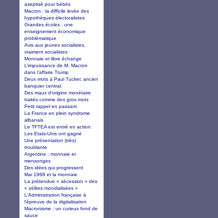
aseptisé pour bébés
Macron : la difficile levée des
hypothèques électoralistes
Grandes écoles : une
enseignement économique
problématique
Avis aux jeunes socialistes,
vraiment socialistes
Monnaie et libre échange
L’impuissance de M. Macron
dans l’affaire Trump
Deux mots à Paul Tucker, ancien
banquier central.
Des maux d’origine monétaire
traités comme des gros mots
Petit rappel en passant
La France en plein syndrome
albanais
Le TFTEA est entré en action.
Les Etats-Unis ont gagné
Une présentation (très)
troublante
Argentine : monnaie et
mensonges
Des idées qui progressent
Mai 1968 et la monnaie
La prétendue « sécession » des
« zélites mondialisées »
L'Administration française à
l'épreuve de la digitalisation
Macronisme : un curieux fond de
sauce