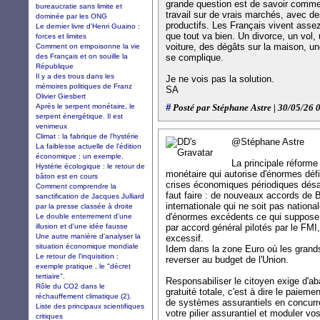
grande question est de savoir commen
bureaucratie sans limite et
travail sur de vrais marchés, avec de
dominée par les ONG
productifs. Les Français vivent assez
Le dernier livre d’Henri Guaino :
que tout va bien. Un divorce, un vol
forces et limites
voiture, des dégâts sur la maison, un
Comment on empoisonne la vie
des Français et on souille la
se complique.
République
Il y a des trous dans les
Je ne vois pas la solution.
mémoires politiques de Franz
SA
Olivier Giesbert
Après le serpent monétaire, le
#
Posté par Stéphane Astre | 30/05/26 
serpent énergétique. Il est
venimeux
Climat : la fabrique de l'hystérie
@Stéphane Astre
La faiblesse actuelle de l'édition
économique : un exemple.
La principale réforme
Hystérie écologique : le retour de
monétaire qui autorise d'énormes déf
bâton est en cours
crises économiques périodiques désa
Comment comprendre la
faut faire : de nouveaux accords de
sanctification de Jacques Julliard
internationale qui ne soit pas nationa
par la presse classée à droite
d'énormes excédents ce qui suppose
Le double enterrement d'une
illusion et d'une idée fausse
par accord général pilotés par le FMI,
Une autre manière d'analyser la
excessif.
situation économique mondiale
Idem dans la zone Euro où les grands
Le retour de l'inquisition :
reverser au budget de l'Union.
exemple pratique , le "décret
tertiaire".
Responsabiliser le citoyen exige d'a
Rôle du CO2 dans le
gratuité totale, c'est à dire le paie
réchauffement climatique (2).
de systèmes assurantiels en concurr
Liste des principaux scientifiques
votre pilier assurantiel et moduler v
critiques