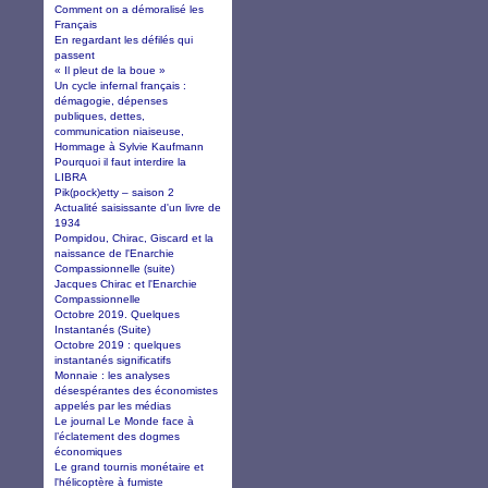
Comment on a démoralisé les
Français
En regardant les défilés qui
passent
« Il pleut de la boue »
Un cycle infernal français :
démagogie, dépenses
publiques, dettes,
communication niaiseuse,
Hommage à Sylvie Kaufmann
Pourquoi il faut interdire la
LIBRA
Pik(pock)etty – saison 2
Actualité saisissante d'un livre de
1934
Pompidou, Chirac, Giscard et la
naissance de l'Enarchie
Compassionnelle (suite)
Jacques Chirac et l'Enarchie
Compassionnelle
Octobre 2019. Quelques
Instantanés (Suite)
Octobre 2019 : quelques
instantanés significatifs
Monnaie : les analyses
désespérantes des économistes
appelés par les médias
Le journal Le Monde face à
l’éclatement des dogmes
économiques
Le grand tournis monétaire et
l'hélicoptère à fumiste