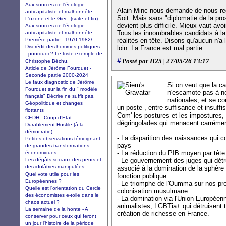
Aux sources de l'écologie
Alain Minc nous demande de nous rega
anticapitaliste et malhonnête -
Soit. Mais sans "diplomatie de la pr
L'ozone et le Giec. (suite et fin)
devient plus difficile. Mieux vaut avo
Aux sources de l'écologie
Tous les innombrables candidats à la 
anticapitaliste et malhonnête.
Première partie : 1970-1982/
réalités en tête. Disons qu'aucun n'a
Discrédit des hommes politiques
loin. La France est mal partie.
: pourquoi ? Le triste exemple de
#
Posté par H25 | 27/05/26 13:17
Christophe Béchu.
Article de Jérôme Fourquet -
Seconde partie 2000-2024
Le faux diagnostic de Jérôme
Si on veut que la c
Fourquet sur la fin du " modèle
n'escamote pas à n
français" Décrire ne suffit pas.
nationales, et se co
Géopolitique et changes
un poste , entre suffisance et insuff
flottants
Com' les postures et les impostures, 
CEDH : Coup d’Etat
dégringolades qui menacent carrément
Durablement Hostile (à la
démocratie)
- La disparition des naissances qui co
Petites observations témoignant
pays
de grandes transformations
- La réduction du PIB moyen par tête qu
économiques
Les dégâts sociaux des peurs et
- Le gouvernement des juges qui détruit
des idolâtries manipulées.
associé à la domination de la sphère p
Quel vote utile pour les
fonction publique
Européennes ?
- Le triomphe de l'Oumma sur nos prop
Quelle est l'orientation du Cercle
colonisation musulmane
des économistes e-toile dans le
- La domination via l'Union Européen
chaos actuel ?
animalistes, LGBTia+ qui détruisent 
La semaine de la honte - A
création de richesse en France.
conserver pour ceux qui feront
un jour l'histoire de la période