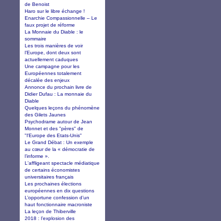
de Benoist
Haro sur le libre échange !
Enarchie Compassionnelle – Le
faux projet de réforme
La Monnaie du Diable : le
sommaire
Les trois manières de voir
l’Europe, dont deux sont
actuellement caduques
Une campagne pour les
Européennes totalement
décalée des enjeux
Annonce du prochain livre de
Didier Dufau : La monnaie du
Diable
Quelques leçons du phénomène
des Gilets Jaunes
Psychodrame autour de Jean
Monnet et des "pères" de
"l'Europe des Etats-Unis"
Le Grand Débat : Un exemple
au cœur de la « démocratie de
l’informe ».
L'affligeant spectacle médiatique
de certains économistes
universitaires français
Les prochaines élections
européennes en dix questions
L’opportune confession d’un
haut fonctionnaire macroniste
La leçon de Thiberville
2018 : l’explosion des