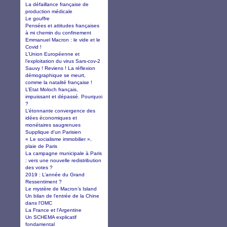
La défaillance française de
production médicale
Le gouffre
Pensées et attitudes françaises
à mi chemin du confinement
Emmanuel Macron : le vide et le
Covid !
L’Union Européenne et
l’exploitation du virus Sars-cov-2
Sauvy ! Reviens ! La réflexion
démographique se meurt,
comme la natalité française !
L’Etat Moloch français,
impuissant et dépassé. Pourquoi
?
L’étonnante convergence des
idées économiques et
monétaires saugrenues
Supplique d'un Parisien
« Le socialisme immobilier »,
plaie de Paris
La campagne municipale à Paris
: vers une nouvelle redistribution
des votes ?
2019 : L’année du Grand
Ressentiment ?
Le mystère de Macron’s Island
Un bilan de l'entrée de la Chine
dans l'OMC
La France et l'Argentine
Un SCHEMA explicatif
fondamental