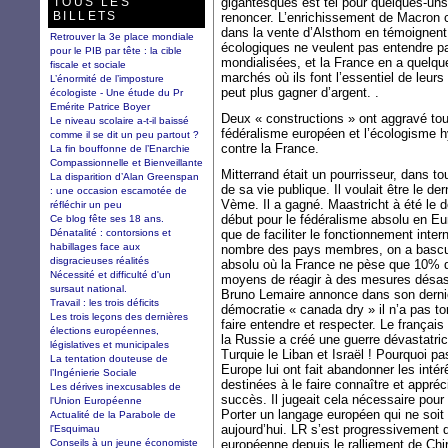
TOUS LES
gigantesques est tel pour quelques-uns 
BILLETS
renoncer. L’enrichissement de Macron 
dans la vente d’Alsthom en témoignen
Retrouver la 3e place mondiale
écologiques ne veulent pas entendre par
pour le PIB par tête : la cible
mondialisées, et la France en a quelqu
fiscale et sociale
marchés où ils font l’essentiel de leur
L’énormité de l’imposture
peut plus gagner d’argent. .
écologiste - Une étude du Pr
Emérite Patrice Boyer
Deux « constructions » ont aggravé tout
Le niveau scolaire a-t-il baissé
fédéralisme européen et l’écologisme h
comme il se dit un peu partout ?
contre la France.
La fin bouffonne de l’Enarchie
Compassionnelle et Bienveillante
Mitterrand était un pourrisseur, dans 
La disparition d’Alan Greenspan
de sa vie publique. Il voulait être le de
: une occasion escamotée de
Vème. Il a gagné. Maastricht à été le dé
réfléchir un peu
début pour le fédéralisme absolu en Eur
Ce blog fête ses 18 ans.
Dénatalité : contorsions et
que de faciliter le fonctionnement inte
habillages face aux
nombre des pays membres, on a basculé
disgracieuses réalités
absolu où la France ne pèse que 10% 
Nécessité et difficulté d'un
moyens de réagir à des mesures désast
sursaut national.
Bruno Lemaire annonce dans son dernie
Travail : les trois déficits
démocratie « canada dry » il n’a pas to
Les trois leçons des dernières
faire entendre et respecter. Le françai
élections européennes,
la Russie a créé une guerre dévastatric
législatives et municipales
Turquie le Liban et Israël ! Pourquoi p
La tentation douteuse de
Europe lui ont fait abandonner les intérê
l’Ingénierie Sociale
destinées à le faire connaître et appré
Les dérives inexcusables de
succès. Il jugeait cela nécessaire pour 
l'Union Européenne
Porter un langage européen qui ne soit p
Actualité de la Parabole de
aujourd’hui. LR s’est progressivement d
l'Esquimau
Conseils à un jeune économiste
européenne depuis le ralliement de Chi