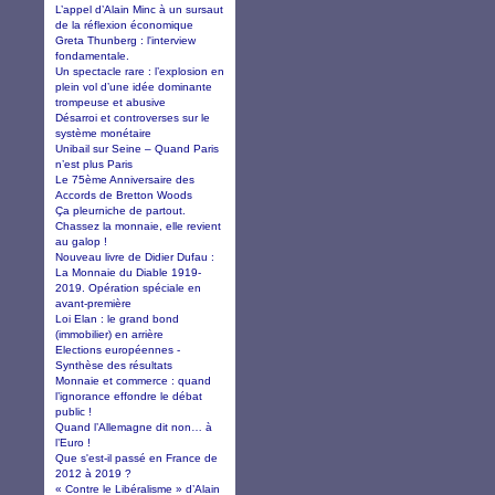
L’appel d’Alain Minc à un sursaut
de la réflexion économique
Greta Thunberg : l'interview
fondamentale.
Un spectacle rare : l’explosion en
plein vol d’une idée dominante
trompeuse et abusive
Désarroi et controverses sur le
système monétaire
Unibail sur Seine – Quand Paris
n’est plus Paris
Le 75ème Anniversaire des
Accords de Bretton Woods
Ça pleurniche de partout.
Chassez la monnaie, elle revient
au galop !
Nouveau livre de Didier Dufau :
La Monnaie du Diable 1919-
2019. Opération spéciale en
avant-première
Loi Elan : le grand bond
(immobilier) en arrière
Elections européennes -
Synthèse des résultats
Monnaie et commerce : quand
l’ignorance effondre le débat
public !
Quand l’Allemagne dit non… à
l’Euro !
Que s'est-il passé en France de
2012 à 2019 ?
« Contre le Libéralisme » d’Alain