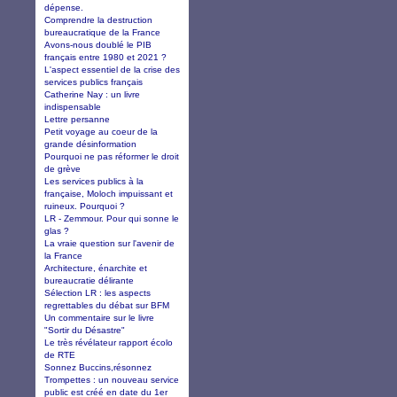
dépense.
Comprendre la destruction
bureaucratique de la France
Avons-nous doublé le PIB
français entre 1980 et 2021 ?
L'aspect essentiel de la crise des
services publics français
Catherine Nay : un livre
indispensable
Lettre persanne
Petit voyage au coeur de la
grande désinformation
Pourquoi ne pas réformer le droit
de grève
Les services publics à la
française, Moloch impuissant et
ruineux. Pourquoi ?
LR - Zemmour. Pour qui sonne le
glas ?
La vraie question sur l'avenir de
la France
Architecture, énarchite et
bureaucratie délirante
Sélection LR : les aspects
regrettables du débat sur BFM
Un commentaire sur le livre
"Sortir du Désastre"
Le très révélateur rapport écolo
de RTE
Sonnez Buccins,résonnez
Trompettes : un nouveau service
public est créé en date du 1er