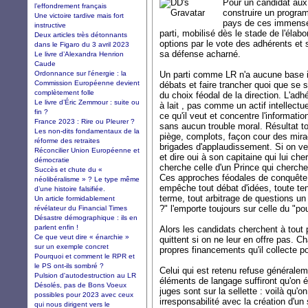
Pour un candidat aux P
l’effondrement français
construire un program
Une victoire tardive mais fort
pays de ces immenses 
instructive
parti, mobilisé dès le stade de l'élab
Deux articles très détonnants
options par le vote des adhérents et s
dans le Figaro du 3 avril 2023
sa défense acharné.
Le livre d’Alexandra Henrion
Caude
Ordonnance sur l'énergie : la
Un parti comme LR n'a aucune base i
Commission Européenne devient
débats et faire trancher quoi que se s
complètement folle
du choix féodal de la direction. L'a
Le livre d’Éric Zemmour : suite ou
à lait , pas comme un actif intellectuel
fin ?
ce qu'il veut et concentre l'informati
France 2023 : Rire ou Pleurer ?
sans aucun trouble moral. Résultat t
Les non-dits fondamentaux de la
piège, complots, façon cour des mira
réforme des retraites
brigades d'applaudissement. Si on veut
Réconcilier Union Européenne et
et dire oui à son capitaine qui lui che
démocratie
cherche celle d'un Prince qui cherche
Succès et chute du «
Ces approches féodales de conquête 
néolibéralisme » ? Le type même
empêche tout débat d'idées, toute ten
d’une histoire falsifiée.
terme, tout arbitrage de questions u
Un article formidablement
?" l'emporte toujours sur celle du "pou
révélateur du Financial Times
Désastre démographique : ils en
parlent enfin !
Alors les candidats cherchent à tout p
Ce que veut dire « énarchie »
quittent si on ne leur en offre pas. C
sur un exemple concret
propres financements qu'il collecte 
Pourquoi et comment le RPR et
le PS ont-ils sombré ?
Celui qui est retenu refuse généralem
Pulsion d'autodestruction au LR
éléments de langage suffiront qu'on 
Désolés, pas de Bons Voeux
juges sont sur la sellette : voilà qu'
possibles pour 2023 avec ceux
irresponsabilité avec la création d'u
qui nous dirigent vers le