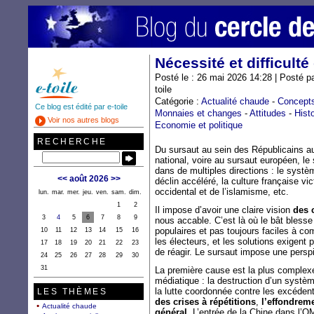
Nécessité et difficulté
Posté le : 26 mai 2026 14:28 | Posté p
toile
Catégorie :
Actualité chaude
-
Concept
Ce blog est édité par e-toile
Monnaies et changes
-
Attitudes
-
Hist
Voir nos autres blogs
Economie et politique
RECHERCHE
Du sursaut au sein des Républicains au
national, voire au sursaut européen, le
dans de multiples directions : le systè
<<
août 2026
>>
déclin accéléré, la culture française v
occidental et de l’islamisme, etc.
lun.
mar.
mer.
jeu.
ven.
sam.
dim.
1
2
Il impose d’avoir une claire vision
des 
3
4
5
6
7
8
9
nous accable. C’est là où le bât blesse
populaires et pas toujours faciles à c
10
11
12
13
14
15
16
les électeurs, et les solutions exigent 
17
18
19
20
21
22
23
de réagir. Le sursaut impose une persp
24
25
26
27
28
29
30
31
La première cause est la plus complexe
médiatique : la destruction d’un systè
la lutte coordonnée contre les excédent
LES THÈMES
des crises à répétitions
,
l’effondrem
Actualité chaude
général
. L’entrée de la Chine dans l’