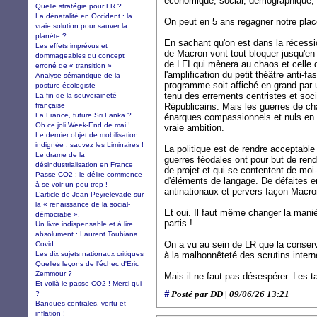
économique, social, démographique, c
Quelle stratégie pour LR ?
La dénatalité en Occident : la
On peut en 5 ans regagner notre plac
vraie solution pour sauver la
planète ?
En sachant qu'on est dans la récessi
Les effets imprévus et
de Macron vont tout bloquer jusqu'en
dommageables du concept
de LFI qui mènera au chaos et celle 
erroné de « transition »
l'amplification du petit théâtre anti-fa
Analyse sémantique de la
programme soit affiché en grand par
posture écologiste
tenu des errements centristes et socia
La fin de la souveraineté
française
Républicains. Mais les guerres de ch
La France, future Sri Lanka ?
énarques compassionnels et nuls en 
Oh ce joli Week-End de mai !
vraie ambition.
Le dernier objet de mobilisation
indignée : sauvez les Liminaires !
La politique est de rendre acceptabl
Le drame de la
guerres féodales ont pour but de ren
désindustrialisation en France
de projet et qui se contentent de moi
Passe-CO2 : le délire commence
d'éléments de langage. De défaites en
à se voir un peu trop !
antinationaux et pervers façon Macro
L’article de Jean Peyrelevade sur
la « renaissance de la social-
Et oui. Il faut même changer la manièr
démocratie ».
partis !
Un livre indispensable et à lire
absolument : Laurent Toubiana
On a vu au sein de LR que la conser
Covid
Les dix sujets nationaux critiques
à la malhonnêteté des scrutins intern
Quelles leçons de l'échec d'Eric
Zemmour ?
Mais il ne faut pas désespérer. Les t
Et voilà le passe-CO2 ! Merci qui
#
?
Posté par DD | 09/06/26 13:21
Banques centrales, vertu et
inflation !