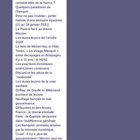
certaine idée de la france ?
Quelques paradoxes de
l'époque
Pour ne pas l'oublier : petite
histoire d'une semaine épatante
(11 au 18 janvier 2021)
La France face au drame
Macron
Les dures leçons de l’année
2020
Le livre de Michel Hau et Félix
Torrès, « Le Virage Manqué »,
entre décapages et dérapages
Il y a 11 ans : le H1N1
Les exactions monétaires
américaines continuent
Giscard et les aléas de la
"modernité"
Les dures leçons de la crise
sanitaire
Onfray, de Gaulle et Mitterrand,
bonheur de lecture
Naufrage français et mal-
gouvernance
Défausses et des fosses
France : le drame s'installe
Paris : la Capitale déclassée
dans l'indifférence générale
Les banques centrales tentées
par la monnaie numérique.
Covid : il n'y a plus de
gouvernement ! Macron seul sur