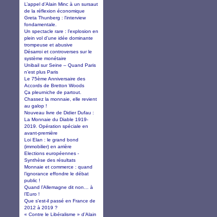
L’appel d’Alain Minc à un sursaut
de la réflexion économique
Greta Thunberg : l'interview
fondamentale.
Un spectacle rare : l’explosion en
plein vol d’une idée dominante
trompeuse et abusive
Désarroi et controverses sur le
système monétaire
Unibail sur Seine – Quand Paris
n’est plus Paris
Le 75ème Anniversaire des
Accords de Bretton Woods
Ça pleurniche de partout.
Chassez la monnaie, elle revient
au galop !
Nouveau livre de Didier Dufau :
La Monnaie du Diable 1919-
2019. Opération spéciale en
avant-première
Loi Elan : le grand bond
(immobilier) en arrière
Elections européennes -
Synthèse des résultats
Monnaie et commerce : quand
l’ignorance effondre le débat
public !
Quand l’Allemagne dit non… à
l’Euro !
Que s'est-il passé en France de
2012 à 2019 ?
« Contre le Libéralisme » d’Alain