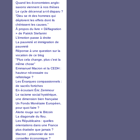
Quand les économistes anglo-
saxons viennent à nos thèses
Le cycle décennal a-t-il disparu ?
“Dieu se rit des hommes qui
déplorent les effets dont ils
chérissent les causes.”
À propos du livre « Déflagration
» de Patrick Stefanini
L’émotion passe à droite
La pauvreté et immigration de
pauvreté
Réponse à une question sur la
vocation de ce blog
"Plus cela change, plus c'est la
même chose"
Emmanuel Macron et la CEDH :
hauteur nécessaire ou
rafistolage ?
Les Énarques compassionnels :
de sacrés fortiches
En écoutant Éric Zemmour
Le racisme social hystérique,
une dimension bien française
Un Fonds Monétaire Européen,
pour quoi faire ?
Alerte rouge sur le Bitcoin
La diagonale du flou.
Les Républicains : quelles
orientations dans une France
plus étatisée que jamais ?
Macron : prisonnier de son
conseiller économique ?