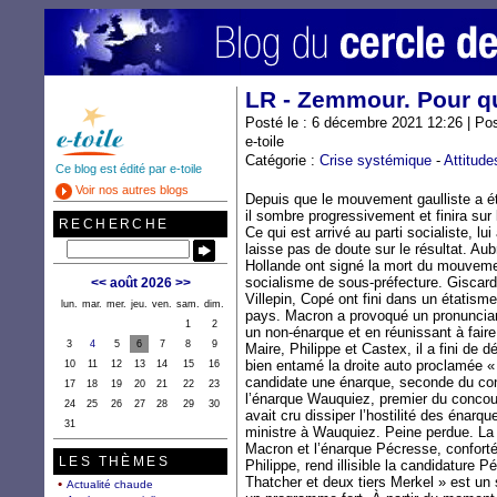
LR - Zemmour. Pour qu
Posté le : 6 décembre 2021 12:26 | Po
e-toile
Catégorie :
Crise systémique
-
Attitude
Ce blog est édité par e-toile
Voir nos autres blogs
Depuis que le mouvement gaulliste a ét
il sombre progressivement et finira sur
RECHERCHE
Ce qui est arrivé au parti socialiste, lu
laisse pas de doute sur le résultat. Au
Hollande ont signé la mort du mouvemen
socialisme de sous-préfecture. Giscard
<<
août 2026
>>
Villepin, Copé ont fini dans un étatis
lun.
mar.
mer.
jeu.
ven.
sam.
dim.
pays. Macron a provoqué un pronunciami
1
2
un non-énarque et en réunissant à fair
3
4
5
6
7
8
9
Maire, Philippe et Castex, il a fini de 
bien entamé la droite auto proclamée «
10
11
12
13
14
15
16
candidate une énarque, seconde du conc
17
18
19
20
21
22
23
l’énarque Wauquiez, premier du concours
24
25
26
27
28
29
30
avait cru dissiper l’hostilité des énarq
31
ministre à Wauquiez. Peine perdue. La
Macron et l’énarque Pécresse, confort
LES THÈMES
Philippe, rend illisible la candidature
Thatcher et deux tiers Merkel » est un 
Actualité chaude