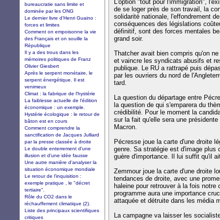
L'option "tout pour l'immigration", l'exi
bureaucratie sans limite et
de se loger près de son travail, la c
dominée par les ONG
solidarité nationale, l'effondrement d
Le dernier livre d’Henri Guaino :
conséquences des législations coûte
forces et limites
définitif, sont des forces mentales be
Comment on empoisonne la vie
grand soir.
des Français et on souille la
République
Il y a des trous dans les
Thatcher avait bien compris qu'on ne 
mémoires politiques de Franz
et vaincre les syndicats abusifs et re
Olivier Giesbert
publique. Le RU a rattrapé puis dépa
Après le serpent monétaire, le
par les ouvriers du nord de l'Angleter
serpent énergétique. Il est
tard.
venimeux
Climat : la fabrique de l'hystérie
La question du départage entre Pécre
La faiblesse actuelle de l'édition
la question de qui s'emparera du thè
économique : un exemple.
crédibilité. Pour le moment la candi
Hystérie écologique : le retour de
sur la fait qu'elle sera une présiden
bâton est en cours
Macron.
Comment comprendre la
sanctification de Jacques Julliard
Pécresse joue la carte d'une droite 
par la presse classée à droite
genre. Sa stratégie est d'image plus
Le double enterrement d'une
illusion et d'une idée fausse
guère d'importance. Il lui suffit qu'il 
Une autre manière d'analyser la
situation économique mondiale
Zemmour joue la carte d'une droite lou
Le retour de l'inquisition :
tendances de droite, avec une prome
exemple pratique , le "décret
haleine pour retrouver à la fois notre c
tertiaire".
programme aura une importance cruci
Rôle du CO2 dans le
attaquée et détruite dans les média 
réchauffement climatique (2).
Liste des principaux scientifiques
La campagne va laisser les socialiste
critiques