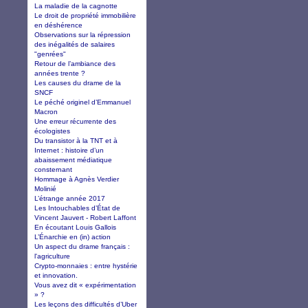
La maladie de la cagnotte
Le droit de propriété immobilière
en déshérence
Observations sur la répression
des inégalités de salaires
"genrées"
Retour de l’ambiance des
années trente ?
Les causes du drame de la
SNCF
Le péché originel d’Emmanuel
Macron
Une erreur récurrente des
écologistes
Du transistor à la TNT et à
Internet : histoire d’un
abaissement médiatique
consternant
Hommage à Agnès Verdier
Molinié
L’étrange année 2017
Les Intouchables d’État de
Vincent Jauvert - Robert Laffont
En écoutant Louis Gallois
L’Énarchie en (in) action
Un aspect du drame français :
l'agriculture
Crypto-monnaies : entre hystérie
et innovation.
Vous avez dit « expérimentation
» ?
Les leçons des difficultés d’Uber