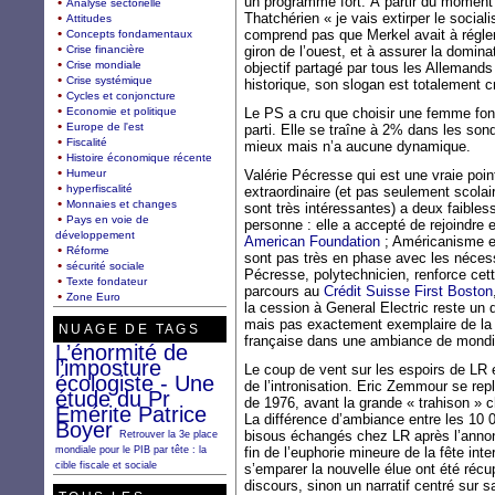
un programme fort. À partir du moment 
Analyse sectorielle
Thatchérien « je vais extirper le socia
Attitudes
comprend pas que Merkel avait à régler 
Concepts fondamentaux
Crise financière
giron de l’ouest, et à assurer la domin
Crise mondiale
objectif partagé par tous les Allemands 
Crise systémique
historique, son slogan est totalement c
Cycles et conjoncture
Economie et politique
Le PS a cru que choisir une femme fon
Europe de l'est
parti. Elle se traîne à 2% dans les s
Fiscalité
mieux mais n’a aucune dynamique.
Histoire économique récente
Humeur
Valérie Pécresse qui est une vraie poi
hyperfiscalité
extraordinaire (et pas seulement scola
Monnaies et changes
sont très intéressantes) a deux faibles
Pays en voie de
personne : elle a accepté de rejoindre
développement
American Foundation
; Américanisme et
Réforme
sont pas très en phase avec les néce
sécurité sociale
Pécresse, polytechnicien, renforce cett
Texte fondateur
parcours au
Crédit Suisse First Boston
Zone Euro
la cession à General Electric reste un 
mais pas exactement exemplaire de la 
NUAGE DE TAGS
française dans une ambiance de mondia
L’énormité de
l’imposture
Le coup de vent sur les espoirs de LR 
écologiste - Une
de l’intronisation. Eric Zemmour se r
étude du Pr
de 1976, avant la grande « trahison » 
Emérite Patrice
La différence d’ambiance entre les 10 00
Boyer
bisous échangés chez LR après l’annonc
Retrouver la 3e place
mondiale pour le PIB par tête : la
fin de l’euphorie mineure de la fête in
cible fiscale et sociale
s’emparer la nouvelle élue ont été réc
discours, sinon un narratif centré sur