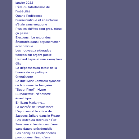
janvier 2022
L'ère du totalitarisme de
l'imbécillité
Quand l’indécence
bureaucratique et énarchique
s’étale sans vergogne
Plus les chiffres sont gros, mieux
ça passe !
Elections : Le retour des
énormités dans l’argumentation
économique
Les nouveaux eldorados
français sur argent public
Bernard Tapie et une exemplaire
élite
La dépossession totale de la
France de sa politique
énergétique
Le duel Minc-Zemmour symbole
de la tourmente française
"Super Pinel" , Hyper
Bureaucratie, Népotisme
énarchique
En lisant Marianne…
La montée de l'intolérance
L'épouvantable article de
Jacques Julliard dans le Figaro
Les limites du discours d’Éric
Zemmour et les risques d’une
candidature présidentielle
Les paniques émotionnelles
provoquées, fléau d’une