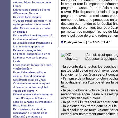
crépusculaires, l’automne de la
le premier tour lui impose de démont
France
programme assez fort et précis ni l
Lintrouvable politique de l'offre
œuvre. Elle dispose pour cela de la p
d'Emmanuel Macron
programme avec les meilleures propos
Un climat fiscal absurde
moment de lancer le processus en an
« Couple franco-allemand » : le
décision par matière et le résultat fina
mythe peut-il encore survivre ?
opposants de premiers tour et prépar
Alain Minc en souffrance, voire
permettant de marquer l'échec de Mac
en panique
réelle politique de grand redressemen
Deux malédictions françaises : 2.
Le drame monétaire
#
Posté par Siem | 07/12/21 01:47
Deux malédictions françaises : 1.
le drame démographique
Dettes et démographie
La France, suspendue à un fil
L'ennui, c'est que l
La France vue par la presse
s'opposer à quelques
locale
Les leçons de l’affaire des taxis
- la volonté dans toutes les couches
« médicalisés »
postes publics où on peut vivre jusqu'
Un outil d'analyse politique
licenciement. Les Suisses ont contrac
critique : Grand mensonge
- l'emprise de la haute fonction publiq
Systémique et loi de Chaix
la politique et sur l'Europe et sur la
Comment interpréter la rupture
et...
du cadre économique global
- le peu de bonne volonté des Françai
voulue par Trump ?
revanchisme social haineux assez gén
Défection américaine inattendue
exactions fiscales ciblées.
: pour l’Europe et la France,
- la peur qui lui fait tout accepter po
sortir de la nasse est impossible !
Elias, Elias, Elias
- la violence d'extrême gauche qui la
Deux vérités qui sortent de
- la dissolution de toute volonté nati
l'occultation : le drame de la
extérieures notamment américaines to
dénatalité ; le drame de