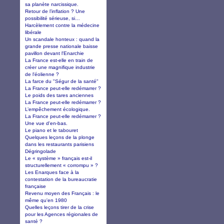
sa planète narcissique.
Retour de l’inflation ? Une
possibilité sérieuse, si…
Harcèlement contre la médecine
libérale
Un scandale honteux : quand la
grande presse nationale baisse
pavillon devant l'Enarchie
La France est-elle en train de
créer une magnifique industrie
de l'éolienne ?
La farce du "Ségur de la santé"
La France peut-elle redémarrer ?
Le poids des tares anciennes
La France peut-elle redémarrer ?
L’empêchement écologique.
La France peut-elle redémarrer ?
Une vue d'en-bas.
Le piano et le tabouret
Quelques leçons de la plonge
dans les restaurants parisiens
Dégringolade
Le « système » français est-il
structurellement « corrompu » ?
Les Enarques face à la
contestation de la bureaucratie
française
Revenu moyen des Français : le
même qu'en 1980
Quelles leçons tirer de la crise
pour les Agences régionales de
santé ?