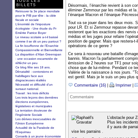
TOUS LES
BILLETS
Désormais, l’énarchie revient à son com
éliminer Zemmour par les médias et la j
Retrouver la 3e place mondiale
l’énarque Macron et l’énarque Pécress
pour le PIB par tête : la cible
fiscale et sociale
Tout va se jouer dans les deux mois. S
L’énormité de l’imposture
pour LR. Et si Zemmour repasse devant
écologiste - Une étude du Pr
resteront que les exactions des nervis
Emérite Patrice Boyer
médias et les juges pour refaire l’opéra
Le niveau scolaire a-t-il baissé
position de gagner. Mais que restera-t-
comme il se dit un peu partout ?
opérations de ce genre ?
La fin bouffonne de l’Enarchie
Compassionnelle et Bienveillante
Ce sera à nouveau une bataille d'imag
La disparition d’Alan Greenspan
bannis. Macron l'a parfaitement compr
: une occasion escamotée de
émission de 2 heures sur TF1 pour soig
réfléchir un peu
chose que de lui-même. Pendant ce temp
Ce blog fête ses 18 ans.
Dénatalité : contorsions et
Valérie de la naissance à nos jours. "To
habillages face aux
est gentil. Mais je le suis un peu plus 
disgracieuses réalités
Nécessité et difficulté d'un
Commentaire (16)
|
Imprimer
|
sursaut national.
Travail : les trois déficits
Commentaire
Les trois leçons des dernières
élections européennes,
législatives et municipales
La tentation douteuse de
l’Ingénierie Sociale
L’obstacle pour 
Les dérives inexcusables de
Plus les inciden
l'Union Européenne
il y aura de parr
Actualité de la Parabole de
vise les parrains .
l'Esquimau
Conseils à un jeune économiste