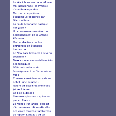
Impôts à la source : une réforme
mal intentionnée ; le symbole
d’une France perdue ;
Macron : une politique
économique obscurcie par
l’électoralisme
La fin de l'économie politique
française ?
Un anniversaire saumâtre : le
déclenchement de la Grande
Récession
Rachat d’actions par les
entreprises en économie
baudruche
Le New York Times est-il devenu
socialiste ?
Deux expériences socialistes très
pédagogiques
Défis de la réforme de
l’enseignement de l’économie au
lycée
Commerce extérieur français en
déficit : une surprise ?
Nature du Bitcoin et avenir des
jetons Internet
Ce blog a dix ans
Trois exemples de ce qui ne va
pas en France.
Le Monde : un article "collectif"
d'économistes officiels décalés
des vraies réalités et problèmes
Le rapport Landau : du lait