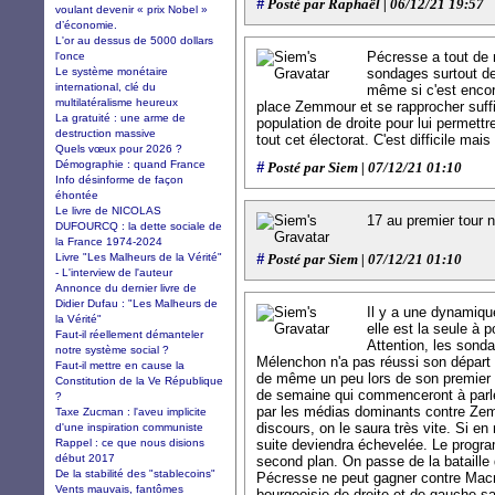
#
Posté par Raphaël | 06/12/21 19:57
voulant devenir « prix Nobel »
d’économie.
L'or au dessus de 5000 dollars
Pécresse a tout de
l'once
Le système monétaire
sondages surtout de
international, clé du
même si c'est encore 
multilatéralisme heureux
place Zemmour et se rapprocher suff
La gratuité : une arme de
population de droite pour lui permett
destruction massive
tout cet électorat. C'est difficile mais
Quels vœux pour 2026 ?
Démographie : quand France
#
Posté par Siem | 07/12/21 01:10
Info désinforme de façon
éhontée
Le livre de NICOLAS
17 au premier tour n
DUFOURCQ : la dette sociale de
la France 1974-2024
Livre "Les Malheurs de la Vérité"
#
Posté par Siem | 07/12/21 01:10
- L'interview de l'auteur
Annonce du dernier livre de
Didier Dufau : "Les Malheurs de
Il y a une dynamiqu
la Vérité"
elle est la seule à 
Faut-il réellement démanteler
Attention, les sonda
notre système social ?
Mélenchon n'a pas réussi son départ 
Faut-il mettre en cause la
de même un peu lors de son premier 
Constitution de la Ve République
de semaine qui commenceront à parler
?
par les médias dominants contre Zemm
Taxe Zucman : l'aveu implicite
discours, on le saura très vite. Si e
d'une inspiration communiste
Rappel : ce que nous disions
suite deviendra échevelée. Le prog
début 2017
second plan. On passe de la bataille d
De la stabilité des "stablecoins"
Pécresse ne peut gagner contre Macr
Vents mauvais, fantômes
bourgeoisie de droite et de gauche sa