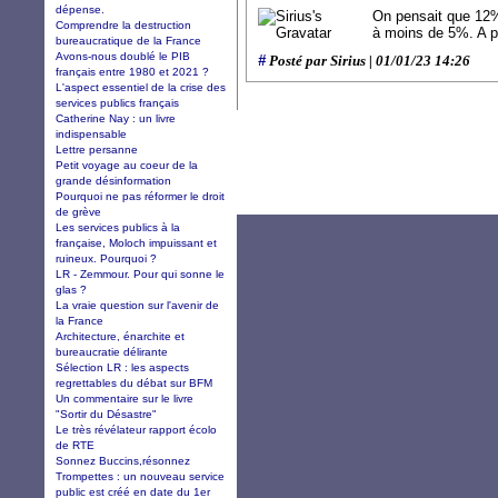
dépense.
On pensait que 12% 
Comprendre la destruction
à moins de 5%. A pa
bureaucratique de la France
Avons-nous doublé le PIB
#
Posté par Sirius | 01/01/23 14:26
français entre 1980 et 2021 ?
L'aspect essentiel de la crise des
services publics français
Catherine Nay : un livre
indispensable
Lettre persanne
Petit voyage au coeur de la
grande désinformation
Pourquoi ne pas réformer le droit
de grève
Les services publics à la
française, Moloch impuissant et
ruineux. Pourquoi ?
LR - Zemmour. Pour qui sonne le
glas ?
La vraie question sur l'avenir de
la France
Architecture, énarchite et
bureaucratie délirante
Sélection LR : les aspects
regrettables du débat sur BFM
Un commentaire sur le livre
"Sortir du Désastre"
Le très révélateur rapport écolo
de RTE
Sonnez Buccins,résonnez
Trompettes : un nouveau service
public est créé en date du 1er