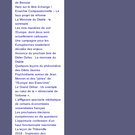
de Benoist
Haro sur le libre échange !
Enarchie Compassionnelle – Le
faux projet de réforme
La Monnaie du Diable : le
sommaire
Les trois manières de voir
l’Europe, dont deux sont
actuellement caduques
Une campagne pour les
Européennes totalement
décalée des enjeux
Annonce du prochain livre de
Didier Dufau : La monnaie du
Diable
Quelques leçons du phénomène
des Gilets Jaunes
Psychodrame autour de Jean
Monnet et des "pères" de
"l'Europe des Etats-Unis"
Le Grand Débat : Un exemple
au cœur de la « démocratie de
l’informe ».
L'affligeant spectacle médiatique
de certains économistes
universitaires français
Les prochaines élections
européennes en dix questions
L’opportune confession d’un
haut fonctionnaire macroniste
La leçon de Thiberville
2018 : l’explosion des