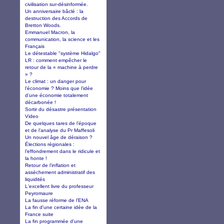
civilisation sur-désinformée.
Un anniversaire bâclé : la
destruction des Accords de
Bretton Woods.
Emmanuel Macron, la
communication, la science et les
Français
Le détestable "système Hidalgo"
LR : comment empêcher le
retour de la « machine à perdre
» ?
Le climat : un danger pour
l’économie ? Moins que l’idée
d’une économie totalement
décarbonée !
Sortir du désastre présentation
Video
De quelques tares de l’époque
et de l’analyse du Pr Maffesoli
Un nouvel âge de déraison ?
Élections régionales :
l’effondrement dans le ridicule et
la honte !
Retour de l’inflation et
assèchement administratif des
liquidités
L'excellent livre du professeur
Peyromaure
La fausse réforme de l’ENA
La fin d'une certaine idée de la
France suite
La fin programmée d'une