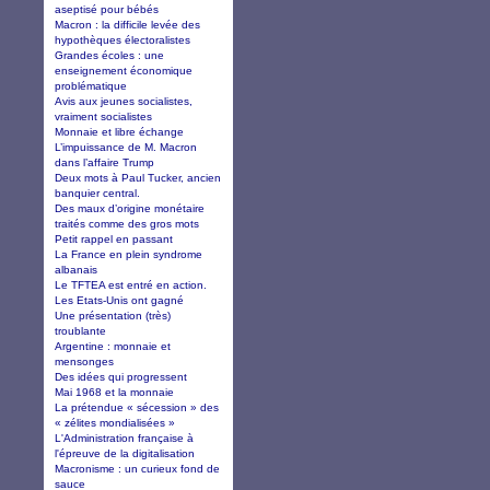
aseptisé pour bébés
Macron : la difficile levée des
hypothèques électoralistes
Grandes écoles : une
enseignement économique
problématique
Avis aux jeunes socialistes,
vraiment socialistes
Monnaie et libre échange
L’impuissance de M. Macron
dans l’affaire Trump
Deux mots à Paul Tucker, ancien
banquier central.
Des maux d’origine monétaire
traités comme des gros mots
Petit rappel en passant
La France en plein syndrome
albanais
Le TFTEA est entré en action.
Les Etats-Unis ont gagné
Une présentation (très)
troublante
Argentine : monnaie et
mensonges
Des idées qui progressent
Mai 1968 et la monnaie
La prétendue « sécession » des
« zélites mondialisées »
L'Administration française à
l'épreuve de la digitalisation
Macronisme : un curieux fond de
sauce