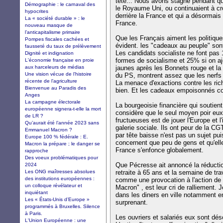
tête... Nous avons stagné pendant q
Démographie : le carnaval des
le Royaume Uni, ou continuaient à c
hypocrites
derrière la France et qui a désormais
La « société durable » : le
France.
nouveau masque de
l’anticapitalisme primaire
Que les Français aiment les politiques
Pompes fiscales cachées et
évident. les "cadeaux au peuple" sont
fausseté du taux de prélèvement
Les candidats socialiste ne font pas 
Dignité et indignation
formes de socialisme et 25% si on aj
L'économie française en proie
aux harceleurs de médias
jaunes après les Bonnets rouge et la d
Une vision vécue de l’histoire
du PS, montrent assez que les nerfs 
récente de l’agriculture
La menace d'exactions contre les ri
Bienvenue au Paradis des
bien. Et les cadeaux empoisonnés com
Anges
La campagne électorale
La bourgeoisie financière qui souti
européenne signera-t-elle la mort
considère que le seul moyen poir eux 
de LR ?
fructueuses est de jouer l'Europe et l
Qu’aurait été l’année 2023 sans
galerie sociale. Ils ont peur de la C
Emmanuel Macron ?
par tête baisse n'est pas un sujet pui
Europe 100 % fédérale : E.
concernent que peu de gens et qu'ell
Macron la prépare ; le danger se
France s'enfonce globalement.
rapproche
Des voeux problématiques pour
Que Pécresse ait annoncé la réductio
2024
Les ONG maîtresses absolues
retraite à 65 ans et la semaine de tra
des institutions européennes :
comme une provocation à l'action de 
un colloque révélateur et
Macron" , est leur cri de ralliement. 
inquiétant
dans les diners en ville notamment e
Les « États-Unis d’Europe »
surprenant.
programmés à Bruxelles. Silence
à Paris.
Les ouvriers et salariés eux sont dé
L'Union Européenne : une