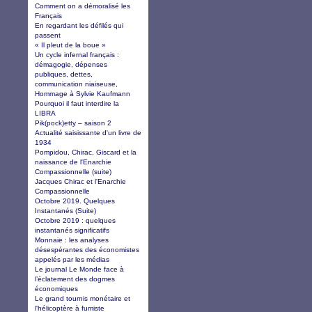
Comment on a démoralisé les
Français
En regardant les défilés qui
passent
« Il pleut de la boue »
Un cycle infernal français :
démagogie, dépenses
publiques, dettes,
communication niaiseuse,
Hommage à Sylvie Kaufmann
Pourquoi il faut interdire la
LIBRA
Pik(pock)etty – saison 2
Actualité saisissante d'un livre de
1934
Pompidou, Chirac, Giscard et la
naissance de l'Enarchie
Compassionnelle (suite)
Jacques Chirac et l'Enarchie
Compassionnelle
Octobre 2019. Quelques
Instantanés (Suite)
Octobre 2019 : quelques
instantanés significatifs
Monnaie : les analyses
désespérantes des économistes
appelés par les médias
Le journal Le Monde face à
l’éclatement des dogmes
économiques
Le grand tournis monétaire et
l'hélicoptère à fumiste