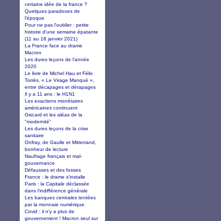
certaine idée de la france ?
Quelques paradoxes de
l'époque
Pour ne pas l'oublier : petite
histoire d'une semaine épatante
(11 au 18 janvier 2021)
La France face au drame
Macron
Les dures leçons de l’année
2020
Le livre de Michel Hau et Félix
Torrès, « Le Virage Manqué »,
entre décapages et dérapages
Il y a 11 ans : le H1N1
Les exactions monétaires
américaines continuent
Giscard et les aléas de la
"modernité"
Les dures leçons de la crise
sanitaire
Onfray, de Gaulle et Mitterrand,
bonheur de lecture
Naufrage français et mal-
gouvernance
Défausses et des fosses
France : le drame s'installe
Paris : la Capitale déclassée
dans l'indifférence générale
Les banques centrales tentées
par la monnaie numérique.
Covid : il n'y a plus de
gouvernement ! Macron seul sur