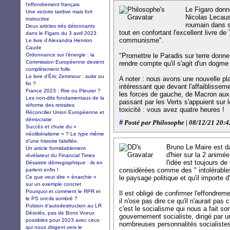
l’effondrement français
Le Figaro donne
Une victoire tardive mais fort
Nicolas Lecaus
instructive
roumain dans s
Deux articles très détonnants
tout en confortant l'excellent livre de
dans le Figaro du 3 avril 2023
communisme".
Le livre d’Alexandra Henrion
Caude
Ordonnance sur l'énergie : la
"Promettre le Paradis sur terre donne 
Commission Européenne devient
rendre compte qu'il s'agit d'un dogme 
complètement folle
Le livre d’Éric Zemmour : suite ou
A noter : nous avons une nouvelle pla
fin ?
intéressant que devant l'affaiblisseme
France 2023 : Rire ou Pleurer ?
les forces de gauche, de Macron au
Les non-dits fondamentaux de la
passant par les Verts s'appuient sur 
réforme des retraites
toxicité : vous avez quatre heures !
Réconcilier Union Européenne et
démocratie
#
Posté par Philosophe | 08/12/21 20:4
Succès et chute du «
néolibéralisme » ? Le type même
d’une histoire falsifiée.
Bruno Le Maire est d
Un article formidablement
d'hier sur la 2 animée
révélateur du Financial Times
l'idée est toujours d
Désastre démographique : ils en
considérées comme des " intolérables
parlent enfin !
Ce que veut dire « énarchie »
le paysage politique et qu'il importe d
sur un exemple concret
Pourquoi et comment le RPR et
Il est obligé de confirmer l'effondre
le PS ont-ils sombré ?
il n'ose pas dire ce qu'il n'aurait pas c
Pulsion d'autodestruction au LR
c'est le socialisme qui nous a fait som
Désolés, pas de Bons Voeux
gouvernement socialiste, dirigé par u
possibles pour 2023 avec ceux
nombreuses personnalités socialistes
qui nous dirigent vers le