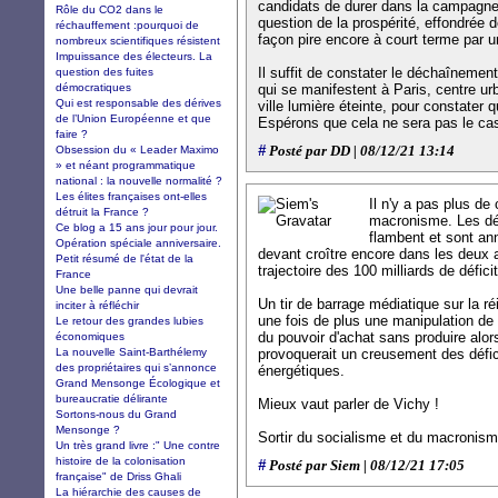
candidats de durer dans la campagne 
Rôle du CO2 dans le
question de la prospérité, effondrée
réchauffement :pourquoi de
façon pire encore à court terme par 
nombreux scientifiques résistent
Impuissance des électeurs. La
Il suffit de constater le déchaînement
question des fuites
démocratiques
qui se manifestent à Paris, centre ur
Qui est responsable des dérives
ville lumière éteinte, pour constater q
de l’Union Européenne et que
Espérons que cela ne sera pas le cas
faire ?
#
Obsession du « Leader Maximo
Posté par DD | 08/12/21 13:14
» et néant programmatique
national : la nouvelle normalité ?
Les élites françaises ont-elles
Il n'y a pas plus de
détruit la France ?
macronisme. Les dé
Ce blog a 15 ans jour pour jour.
flambent et sont a
Opération spéciale anniversaire.
devant croître encore dans les deux a
Petit résumé de l'état de la
trajectoire des 100 milliards de défic
France
Une belle panne qui devrait
Un tir de barrage médiatique sur la ré
inciter à réfléchir
une fois de plus une manipulation de l'
Le retour des grandes lubies
du pouvoir d'achat sans produire alors
économiques
La nouvelle Saint-Barthélemy
provoquerait un creusement des défic
des propriétaires qui s’annonce
énergétiques.
Grand Mensonge Écologique et
bureaucratie délirante
Mieux vaut parler de Vichy !
Sortons-nous du Grand
Mensonge ?
Sortir du socialisme et du macronism
Un très grand livre :" Une contre
histoire de la colonisation
#
Posté par Siem | 08/12/21 17:05
française" de Driss Ghali
La hiérarchie des causes de