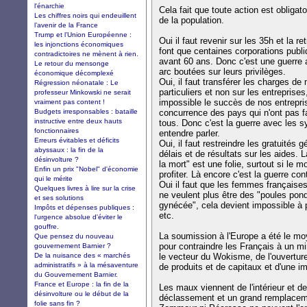
l'énarchie
Cela fait que toute action est obligat
Les chiffres noirs qui endeuillent
de la population.
l’avenir de la France
Trump et l’Union Européenne :
Oui il faut revenir sur les 35h et la re
les injonctions économiques
font que centaines corporations publiq
contradictoires ne mènent à rien.
avant 60 ans. Donc c'est une guerre 
Le retour du mensonge
arc boutées sur leurs privilèges.
économique décomplexé
Oui, il faut transférer les charges de 
Régression néonatale : Le
particuliers et non sur les entrepri
professeur Minkowski ne serait
impossible le succès de nos entrepri
vraiment pas content !
Budgets irresponsables : bataille
concurrence des pays qui n'ont pas fa
instructive entre deux hauts
tous. Donc c'est la guerre avec les s
fonctionnaires
entendre parler.
Erreurs évitables et déficits
Oui, il faut restreindre les gratuités
abyssaux : la fin de la
délais et de résultats sur les aides. L
désinvolture ?
la mort" est une folie, surtout si le 
Enfin un prix "Nobel" d'économie
profiter. Là encore c'est la guerre c
qui le mérite
Oui il faut que les femmes françaises
Quelques livres à lire sur la crise
ne veulent plus être des "poules pon
et ses solutions
gynécée", cela devient impossible à 
Impôts et dépenses publiques :
etc.
l'urgence absolue d'éviter le
gouffre.
La soumission à l'Europe a été le mo
Que pensez du nouveau
pour contraindre les Français à un mi
gouvernement Barnier ?
De la nuisance des « marchés
le vecteur du Wokisme, de l'ouvertur
administratifs » à la mésaventure
de produits et de capitaux et d'une im
du Gouvernement Barnier.
France et Europe : la fin de la
Les maux viennent de l'intérieur et de 
désinvolture ou le début de la
déclassement et un grand remplaceme
folie sans fin ?