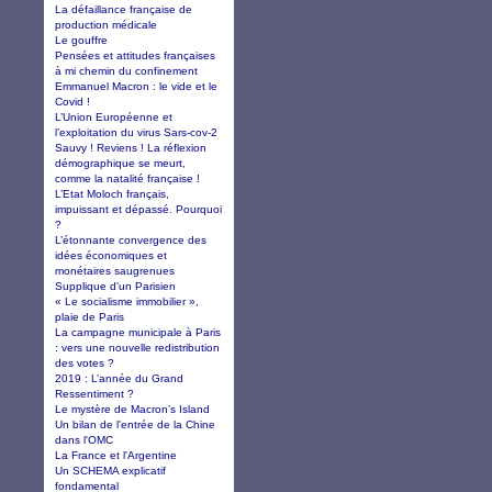
La défaillance française de
production médicale
Le gouffre
Pensées et attitudes françaises
à mi chemin du confinement
Emmanuel Macron : le vide et le
Covid !
L’Union Européenne et
l’exploitation du virus Sars-cov-2
Sauvy ! Reviens ! La réflexion
démographique se meurt,
comme la natalité française !
L’Etat Moloch français,
impuissant et dépassé. Pourquoi
?
L’étonnante convergence des
idées économiques et
monétaires saugrenues
Supplique d'un Parisien
« Le socialisme immobilier »,
plaie de Paris
La campagne municipale à Paris
: vers une nouvelle redistribution
des votes ?
2019 : L’année du Grand
Ressentiment ?
Le mystère de Macron’s Island
Un bilan de l'entrée de la Chine
dans l'OMC
La France et l'Argentine
Un SCHEMA explicatif
fondamental