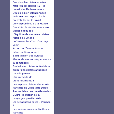
Deux lois bien intentionnées
mais loin du compte : 1 – la
pureté des Parlementaires
Deux lois bien intentionnées
mais loin du compte : 2 – la
nouvelle loi sur le travail
Le vrai problème de la France
Enarchie : le sinistre retour aux
vieilles habitudes
L'équilibre des retraites privées
retardé de 20 ans
Le "macronisme" vu d'un pays
voisin
Échec de l’économisme ou
échec de l’économie ?
Saint Macron : de l’ivresse
électorale aux conséquences de
la démagogie
Statistiques : éviter le fétichisme
autour des chiffres annoncés
dans la presse
Une merveille de
pronunciamiento !
Les impôts - Histoire d'une folie
française de Jean Marc Daniel
Premier bilan des présidentielles
L’Euro : le mistigri de la
campagne présidentielle
Un débat présidentiel ? Vraiment
?
Les vraies causes de l'asthénie
française