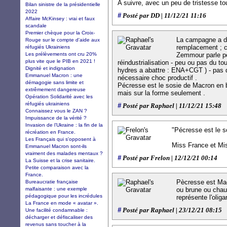
A suivre, avec un peu de tristesse t
Bilan sinistre de la présidentielle
2022
#
Posté par DD | 11/12/21 11:16
Affaire McKinsey : vrai et faux
scandale
Premier chèque pour la Croix-
La campagne a déb
Rouge sur le compte d'aide aux
remplacement ; c'
réfugiés Ukrainiens
Les prélèvements ont cru 20%
Zemmour parle pe
plus vite que le PIB en 2021 !
réindustrialisation - peu ou pas du to
Dignité et indignation
hydres a abattre : ENA+CGT ) - pas d
Emmanuel Macron : une
nécessaire choc productif .
démagogie sans limite et
Pécresse est le sosie de Macron en 
extrêmement dangereuse
mais sur la forme seulement .
Opération Solidarité avec les
réfugiés ukrainiens
#
Posté par Raphael | 11/12/21 15:48
Connaissez vous le ZAN ?
Impuissance de la vérité ?
Invasion de l’Ukraine : la fin de la
"Pécresse est le 
récréation en France.
Les Français qui s'opposent à
Miss France et Mi
Emmanuel Macron sont-ils
vraiment des malades mentaux ?
#
Posté par Frelon | 12/12/21 00:14
La Suisse et la crise sanitaire.
Petite comparaison avec la
France.
Pècresse est Mac
Bureaucratie française
malfaisante : une exemple
ou brune ou chau
pédagogique pour les incrédules
représente l'oliga
La France en mode « avatar ».
#
Posté par Raphael | 23/12/21 08:15
Une facilité condamnable :
décharger et défiscaliser des
revenus sans toucher à la