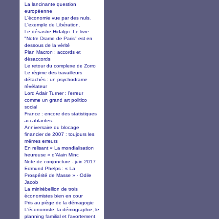
La lancinante question
européenne
L'économie vue par des nuls.
L'exemple de Libération.
Le désastre Hidalgo. Le livre
"Notre Drame de Paris" est en
dessous de la vérité
Plan Macron : accords et
désaccords
Le retour du complexe de Zorro
Le régime des travailleurs
détachés : un psychodrame
révélateur
Lord Adair Turner : l’erreur
comme un grand art politico
social
France : encore des statistiques
accablantes.
Anniversaire du blocage
financier de 2007 : toujours les
mêmes erreurs
En relisant « La mondialisation
heureuse » d’Alain Minc
Note de conjoncture - juin 2017
Edmund Phelps : « La
Prospérité de Masse » - Odile
Jacob
La minirébellion de trois
économistes bien en cour
Pris au piège de la démagogie
L'économiste, la démographie, le
planning familial et l'avortement