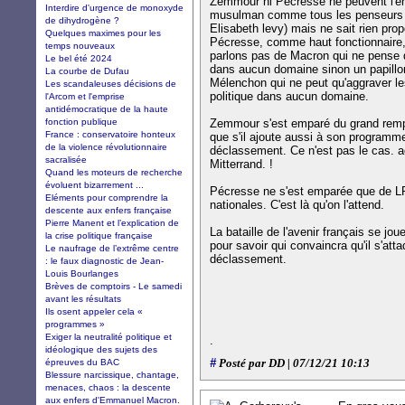
Zemmour ni Pécresse ne peuvent l'enr
Interdire d'urgence de monoxyde
musulman comme tous les penseurs j
de dihydrogène ?
Elisabeth levy) mais ne sait rien pro
Quelques maximes pour les
Pécresse, comme haut fonctionnaire, 
temps nouveaux
parlons pas de Macron qui ne pense q
Le bel été 2024
dans aucun domaine sinon un papillon
La courbe de Dufau
Mélenchon qui ne peut qu'aggraver le
Les scandaleuses décisions de
politique dans aucun domaine.
l'Arcom et l'emprise
antidémocratique de la haute
fonction publique
Zemmour s'est emparé du grand rempl
France : conservatoire honteux
que s'il ajoute aussi à son programm
de la violence révolutionnaire
déclassement. Ce n'est pas le cas. ac
sacralisée
Mitterrand. !
Quand les moteurs de recherche
évoluent bizarrement ...
Pécresse ne s'est emparée que de LR
Eléments pour comprendre la
nationales. C'est là qu'on l'attend.
descente aux enfers française
Pierre Manent et l’explication de
La bataille de l'avenir français se jou
la crise politique française
pour savoir qui convaincra qu'il s'at
Le naufrage de l’extrême centre
déclassement.
: le faux diagnostic de Jean-
Louis Bourlanges
Brèves de comptoirs - Le samedi
avant les résultats
Ils osent appeler cela «
programmes »
Exiger la neutralité politique et
.
idéologique des sujets des
#
épreuves du BAC
Posté par DD | 07/12/21 10:13
Blessure narcissique, chantage,
menaces, chaos : la descente
aux enfers d'Emmanuel Macron.