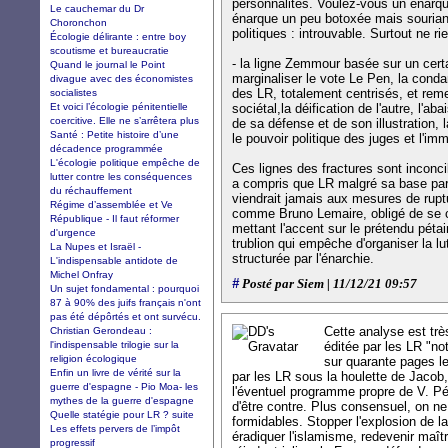
personnalités. Voulez-vous un énarqu
Le cauchemar du Dr
énarque un peu botoxée mais sourian
Choronchon
politiques : introuvable. Surtout ne r
Écologie délirante : entre boy
scoutisme et bureaucratie
- la ligne Zemmour basée sur un cert
Quand le journal le Point
marginaliser le vote Le Pen, la conda
divague avec des économistes
des LR, totalement centrisés, et rem
socialistes
Et voici l’écologie pénitentielle
sociétal,la déification de l'autre, l'a
coercitive. Elle ne s’arrêtera plus
de sa défense et de son illustration, 
Santé : Petite histoire d’une
le pouvoir politique des juges et l'im
décadence programmée
L'écologie politique empêche de
Ces lignes des fractures sont inconci
lutter contre les conséquences
a compris que LR malgré sa base part
du réchauffement
viendrait jamais aux mesures de rupt
Régime d’assemblée et Ve
comme Bruno Lemaire, obligé de se c
République - Il faut réformer
mettant l'accent sur le prétendu péta
d'urgence
trublion qui empêche d'organiser la l
La Nupes et Israël -
structurée par l'énarchie.
L'indispensable antidote de
Michel Onfray
#
Posté par Siem | 11/12/21 09:57
Un sujet fondamental : pourquoi
87 à 90% des juifs français n'ont
pas été dépôrtés et ont survécu.
Cette analyse est très
Christian Gerondeau :
l'indispensable trilogie sur la
éditée par les LR "not
religion écologique
sur quarante pages l
Enfin un livre de vérité sur la
par les LR sous la houlette de Jacob
guerre d'espagne - Pio Moa- les
l'éventuel programme propre de V. Pé
mythes de la guerre d'espagne
d'être contre. Plus consensuel, on ne
Quelle statégie pour LR ? suite
formidables. Stopper l'explosion de la
Les effets pervers de l’impôt
éradiquer l'islamisme, redevenir maîtr
progressif