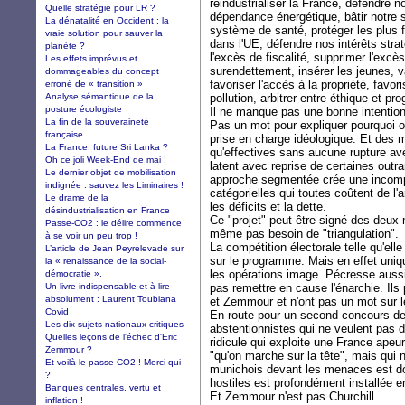
réindustrialiser la France, défendre no
Quelle stratégie pour LR ?
dépendance énergétique, bâtir notre 
La dénatalité en Occident : la
système de santé, protéger les plus f
vraie solution pour sauver la
dans l'UE, défendre nos intérêts stra
planète ?
l'excès de fiscalité, supprimer l'excè
Les effets imprévus et
surendettement, insérer les jeunes, val
dommageables du concept
favoriser l'accès à la propriété, favori
erroné de « transition »
Analyse sémantique de la
pollution, arbitrer entre éthique et pr
posture écologiste
Il ne manque pas une bonne intention 
La fin de la souveraineté
Pas un mot pour expliquer pourquoi o
française
prise en charge idéologique. Et des 
La France, future Sri Lanka ?
qu'effectives sans aucune rupture 
Oh ce joli Week-End de mai !
latent avec reprise de certaines outr
Le dernier objet de mobilisation
approche segmentée crée une incompa
indignée : sauvez les Liminaires !
catégorielles qui toutes coûtent de l'
Le drame de la
les déficits et la dette.
désindustrialisation en France
Ce "projet" peut être signé des deux
Passe-CO2 : le délire commence
même pas besoin de "triangulation".
à se voir un peu trop !
La compétition électorale telle qu'ell
L’article de Jean Peyrelevade sur
sur le programme. Mais en effet uniq
la « renaissance de la social-
les opérations image. Pécresse aussi.
démocratie ».
Un livre indispensable et à lire
pas remettre en cause l'énarchie. Ils
absolument : Laurent Toubiana
et Zemmour et n'ont pas un mot sur l
Covid
En route pour un second concours d
Les dix sujets nationaux critiques
abstentionnistes qui ne veulent pas d
Quelles leçons de l'échec d'Eric
ridicule qui exploite une France apeur
Zemmour ?
"qu'on marche sur la tête", mais qui ne
Et voilà le passe-CO2 ! Merci qui
munichois devant les menaces est do
?
hostiles est profondément installée e
Banques centrales, vertu et
Et Zemmour n'est pas Churchill.
inflation !