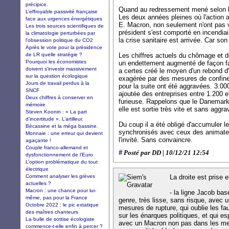
précipice.
Quand au redressement mené selon lu
L’effroyable passivité française
Les deux années pleines où l'action 
face aux urgences énergétiques
E. Macron, non seulement n'ont pas v
Les trois sources scientifiques de
président s'est comporté en incendia
la climatologie perturbées par
la crise sanitaire est arrivée. Car so
l'obsession politique du CO2
Après le vote pour la présidence
de LR quelle stratégie ?
Les chiffres actuels du chômage et de 
Pourquoi les économistes
un endettement augmenté de façon fa
doivent s'investir massivement
a certes créé le moyen d'un rebond d'
sur la question écologique
exagérée par des mesures de confin
Jours de travail perdus à la
pour la suite ont été aggravées. 3.000
SNCF
ajoutée des entreprises entre 1.200 et 
Deux chiffres à conserver en
furieuse. Rappelons que le Danemark
mémoire
elle est sortie très vite et sans aggra
Steven Koonin : « La part
d’incertitude ». L’artilleur.
Du coup il a été obligé d'accumuler 
Bécassine et la méga bassine.
synchronisés avec ceux des animat
Monnaie : une erreur qui devient
l'invité. Sans convaincre.
agaçante !
Couple franco-allemand et
#
Posté par DD | 10/12/21 12:54
dysfonctionnement de l’Euro
L’option problématique du tout
électrique
Comment analyser les grèves
La droite est prise 
actuelles ?
Macron : une chance pour lui-
- la ligne Jacob bas
même, pas pour la France
genre, très lisse, sans risque, ave
Octobre 2022 : le pic extatique
mesures de rupture, qui oublie les fa
des maîtres chanteurs
sur les énarques politiques, et qui 
La bulle de sottise écologiste
avec un Macron non pas dans les me
commence-t-elle enfin à percer ?