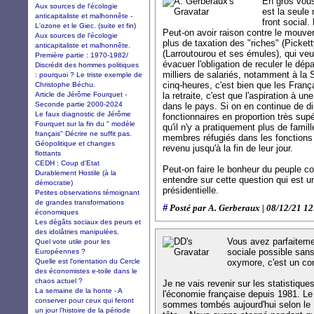
En gros vous
Aux sources de l'écologie
est la seule 
anticapitaliste et malhonnête -
front social
L'ozone et le Giec. (suite et fin)
Peut-on avoir raison contre le mouve
Aux sources de l'écologie
plus de taxation des "riches" (Picket
anticapitaliste et malhonnête.
(Larroutourou et ses émules), qui veu
Première partie : 1970-1982/
évacuer l'obligation de reculer le dépa
Discrédit des hommes politiques
milliers de salariés, notamment à la 
: pourquoi ? Le triste exemple de
cinq-heures, c'est bien que les Franç
Christophe Béchu.
Article de Jérôme Fourquet -
la retraite, c'est que l'aspiration à une
Seconde partie 2000-2024
dans le pays. Si on en continue de di
Le faux diagnostic de Jérôme
fonctionnaires en proportion très supé
Fourquet sur la fin du " modèle
qu'il n'y a pratiquement plus de famil
français" Décrire ne suffit pas.
membres réfugiés dans les fonctions 
Géopolitique et changes
revenu jusqu'à la fin de leur jour.
flottants
CEDH : Coup d’Etat
Peut-on faire le bonheur du peuple co
Durablement Hostile (à la
entendre sur cette question qui est u
démocratie)
présidentielle.
Petites observations témoignant
de grandes transformations
#
Posté par A. Gerberaux | 08/12/21 12
économiques
Les dégâts sociaux des peurs et
des idolâtries manipulées.
Vous avez parfaitemen
Quel vote utile pour les
sociale possible sans
Européennes ?
Quelle est l'orientation du Cercle
oxymore, c'est un co
des économistes e-toile dans le
chaos actuel ?
Je ne vais revenir sur les statistiques
La semaine de la honte - A
l'économie française depuis 1981. L
conserver pour ceux qui feront
sommes tombés aujourd'hui selon le 
un jour l'histoire de la période