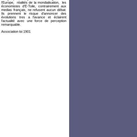
l'Europe, réalités de la mondialisation, les
économistes d'E-Toile, contrairement aux
medias français, ne refusent aucun débat.
Ils prennent le risque d'annoncer des
évolutions tres a l'avance et éclairent
l'actualité avec une force de perception
remarquable.
Association loi 1901