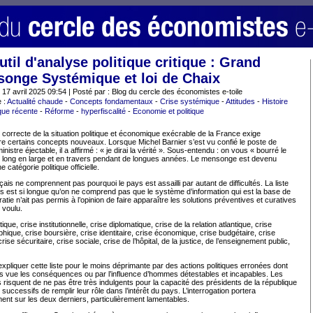
util d'analyse politique critique : Grand
onge Systémique et loi de Chaix
: 17 avril 2025 09:54 | Posté par : Blog du cercle des économistes e-toile
 :
Actualité chaude
-
Concepts fondamentaux
-
Crise systémique
-
Attitudes
-
Histoire
ue récente
-
Réforme
-
hyperfiscalité
-
Economie et politique
 correcte de la situation politique et économique exécrable de la France exige
ire certains concepts nouveaux. Lorsque Michel Barnier s’est vu confié le poste de
inistre éjectable, il a affirmé : « je dirai la vérité ». Sous-entendu : on vous « bourré le
 long en large et en travers pendant de longues années. Le mensonge est devenu
 catégorie politique officielle.
ais ne comprennent pas pourquoi le pays est assailli par autant de difficultés. La liste
s est si longue qu’on ne comprend pas que le système d’information qui est la base de
atie n’ait pas permis à l’opinion de faire apparaître les solutions préventives et curatives
 voulu.
tique, crise institutionnelle, crise diplomatique, crise de la relation atlantique, crise
ique, crise boursière, crise identitaire, crise économique, crise budgétaire, crise
 crise sécuritaire, crise sociale, crise de l’hôpital, de la justice, de l’enseignement public,
xpliquer cette liste pour le moins déprimante par des actions politiques erronées dont
s vue les conséquences ou par l’influence d’hommes détestables et incapables. Les
s risquent de ne pas être très indulgents pour la capacité des présidents de la république
 successifs de remplir leur rôle dans l’intérêt du pays. L’interrogation portera
ent sur les deux derniers, particulièrement lamentables.