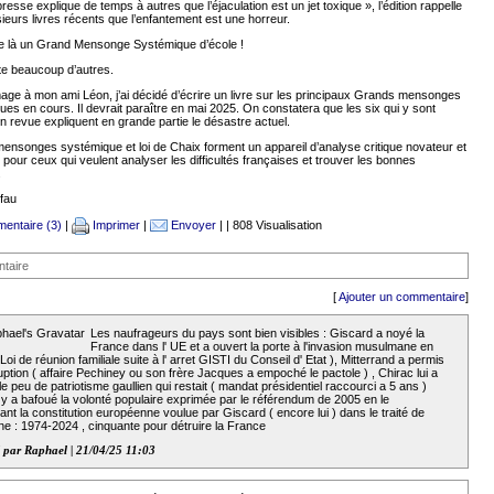
presse explique de temps à autres que l’éjaculation est un jet toxique », l’édition rappelle
ieurs livres récents que l’enfantement est une horreur.
e là un Grand Mensonge Systémique d’école !
ste beaucoup d’autres.
ge à mon ami Léon, j’ai décidé d’écrire un livre sur les principaux Grands mensonges
es en cours. Il devrait paraître en mai 2025. On constatera que les six qui y sont
 revue expliquent en grande partie le désastre actuel.
nsonges systémique et loi de Chaix forment un appareil d’analyse critique novateur et
 pour ceux qui veulent analyser les difficultés françaises et trouver les bonnes
.
fau
entaire (3)
|
Imprimer
|
Envoyer
| | 808 Visualisation
taire
[
Ajouter un commentaire
]
Les naufrageurs du pays sont bien visibles : Giscard a noyé la
France dans l' UE et a ouvert la porte à l'invasion musulmane en
Loi de réunion familiale suite à l' arret GISTI du Conseil d' Etat ), Mitterrand a permis
uption ( affaire Pechiney ou son frère Jacques a empoché le pactole ) , Chirac lui a
 le peu de patriotisme gaullien qui restait ( mandat présidentiel raccourci a 5 ans )
y a bafoué la volonté populaire exprimée par le référendum de 2005 en le
nt la constitution européenne voulue par Giscard ( encore lui ) dans le traité de
ne : 1974-2024 , cinquante pour détruire la France
 par Raphael | 21/04/25 11:03