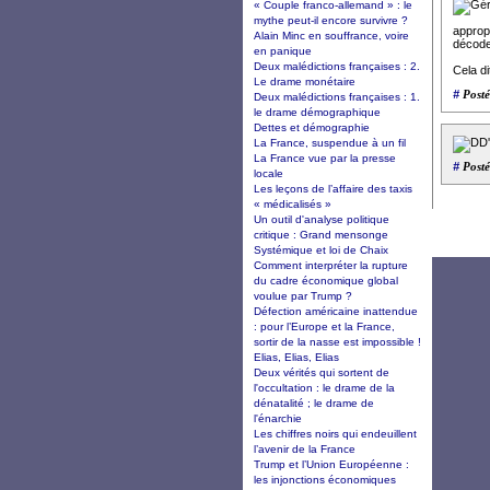
« Couple franco-allemand » : le
mythe peut-il encore survivre ?
appropr
Alain Minc en souffrance, voire
décode
en panique
Deux malédictions françaises : 2.
Cela d
Le drame monétaire
#
Posté
Deux malédictions françaises : 1.
le drame démographique
Dettes et démographie
La France, suspendue à un fil
La France vue par la presse
#
Posté
locale
Les leçons de l’affaire des taxis
« médicalisés »
Un outil d'analyse politique
critique : Grand mensonge
Systémique et loi de Chaix
Comment interpréter la rupture
du cadre économique global
voulue par Trump ?
Défection américaine inattendue
: pour l’Europe et la France,
sortir de la nasse est impossible !
Elias, Elias, Elias
Deux vérités qui sortent de
l'occultation : le drame de la
dénatalité ; le drame de
l'énarchie
Les chiffres noirs qui endeuillent
l’avenir de la France
Trump et l’Union Européenne :
les injonctions économiques