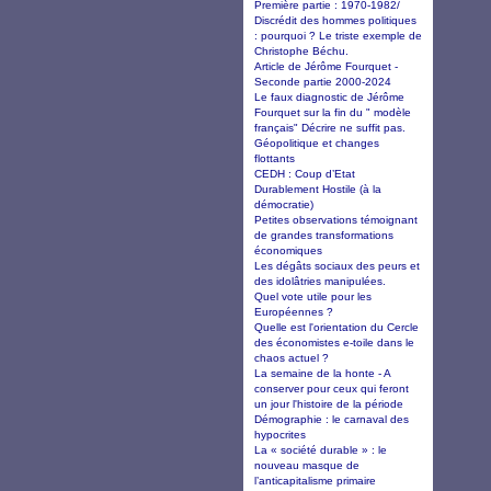
Première partie : 1970-1982/
Discrédit des hommes politiques
: pourquoi ? Le triste exemple de
Christophe Béchu.
Article de Jérôme Fourquet -
Seconde partie 2000-2024
Le faux diagnostic de Jérôme
Fourquet sur la fin du " modèle
français" Décrire ne suffit pas.
Géopolitique et changes
flottants
CEDH : Coup d’Etat
Durablement Hostile (à la
démocratie)
Petites observations témoignant
de grandes transformations
économiques
Les dégâts sociaux des peurs et
des idolâtries manipulées.
Quel vote utile pour les
Européennes ?
Quelle est l'orientation du Cercle
des économistes e-toile dans le
chaos actuel ?
La semaine de la honte - A
conserver pour ceux qui feront
un jour l'histoire de la période
Démographie : le carnaval des
hypocrites
La « société durable » : le
nouveau masque de
l’anticapitalisme primaire