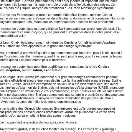
 ne suffira pas. Certains phénomènes sont sous-jacents et imposent leur influence
pendant très longtemps. Ils jouent un rôle crucial dans l’explication des crises. L’un
ux n’a pas été jusqu’ici analysé en profondeur : le Grand Mensonge Systémique.
Cercle des Economistes e-toile s’est formé, l’idée était latente : certains faits et
ons ne parviennent pas à s’exprimer dans le champ du système d’information. Notre rôle
n signaler quelques-uns, avant que les conséquences funestes ne se produisent.
mensonge systémique est une vérité en fait incontestée par quiconque viendrait à la
honnêtement et sans préjugé, qui ne parvient à s’exprimer dans le débat public et à
une politique utile.
té Léon Chaix, fondateur avec moi-même du Cercle a formulé la loi qui s’applique
nt au stade de développement d’un grand mensonge systémique :
oir, confronté à une vérité qui dérange, commence par l’occulter, puis il la nie, quand il
s l’occulter, puis il la minimise quand il ne peut plus la nier, puis il s’exonére de toutes
ilités quand il ne peut même plus la minimiser.
 mensonge systémique peut être qualifié par son rang dans la
loi de Chaix :
ion, négation, minimisation, exonération.
te de l’agriculture, il avait été confronté aux gros mensonges communistes pendant
carrière officielle et à leurs énormes dégâts. La famine artificielle organisée par Staline
ulier en Ukraine, avait été exemplaire de sa loi. Elle a été violemment occultée avant-
uis niée jusqu’à la mort de Staline, puis minimisée jusqu’à la chute de l’URSS, avant que
tion s’impose : ce n’était pas le vrai communisme, et les Koulaks ont été victimes d’eux-
onc ne changeons rien. Et c’est comme cela que la famine organisée est devenue pour
ements révolutionnaires un moyen normal de domination des peuples, de Mao à
 Avec des dizaines de millions de morts supplémentaires
é particulière des Grands Mensonges Systémiques est qu’ils durent longtemps et
 par produire des conséquences dramatiques. Aurait-on pu imposer la vérité dans
public qu’on aurait empêché bien des suites tragiques.
le frappant est la question démographique en France.
, l’avortement gratuit, la destruction facilitée du mariage, les centres de « planning »