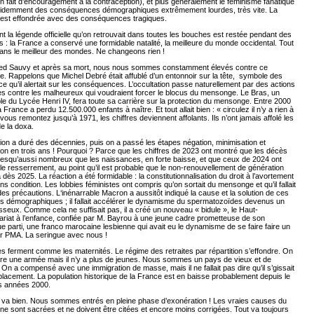
(en fait d’encouragement à la contraception), et plus généralement le féminisme fanatique
videmment des conséquences démographiques extrêmement lourdes, très vite. La
s’est effondrée avec des conséquences tragiques.
nt la légende officielle qu’on retrouvait dans toutes les bouches est restée pendant des
 : la France a conservé une formidable natalité, la meilleure du monde occidental. Tout
dans le meilleur des mondes. Ne changeons rien !
red Sauvy et après sa mort, nous nous sommes constamment élevés contre ce
 Rappelons que Michel Debré était affublé d’un entonnoir sur la tête, symbole des
ce qu’il alertait sur les conséquences. L’occultation passe naturellement par des actions
s contre les malheureux qui voudraient forcer le blocus du mensonge. Le Bras, un
le du Lycée Henri IV, fera toute sa carrière sur la protection du mensonge. Entre 2000
a France a perdu 12.500.000 enfants à naître. Et tout allait bien : « circulez il n’y a rien à
i vous remontez jusqu’à 1971, les chiffres deviennent affolants. Ils n’ont jamais affolé les
e la doxa.
tion a duré des décennies, puis on a passé les étapes négation, minimisation et
on en trois ans ! Pourquoi ? Parce que les chiffres de 2023 ont montré que les décès
resqu’aussi nombreux que les naissances, en forte baisse, et que ceux de 2024 ont
le resserrement, au point qu’il est probable que le non-renouvellement de génération
 dès 2025. La réaction a été formidable : la constitutionnalisation du droit à l’avortement
ans condition. Les lobbies féministes ont compris qu’on sortait du mensonge et qu’il fallait
es précautions. L‘inénarrable Macron a aussitôt indiqué la cause et la solution de ces
s démographiques ; il fallait accélérer le dynamisme du spermatozoïdes devenus un
seux. Comme cela ne suffisait pas, il a créé un nouveau « bidule », le Haut-
riat à l’enfance, confiée par M. Bayrou à une jeune cadre prometteuse de son
e parti, une franco marocaine lesbienne qui avait eu le dynamisme de se faire faire un
ar PMA. La seringue avec nous !
s ferment comme les maternités. Le régime des retraites par répartition s’effondre. On
ire une armée mais il n’y a plus de jeunes. Nous sommes un pays de vieux et de
On a compensé avec une immigration de masse, mais il ne fallait pas dire qu’il s’gissait
lacement. La population historique de la France est en baisse probablement depuis le
s années 2000.
t va bien. Nous sommes entrés en pleine phase d’exonération ! Les vraies causes du
 sont sacrées et ne doivent être citées et encore moins corrigées. Tout va toujours