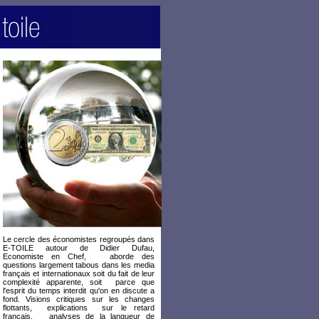
Le cercle des économistes regroupés dans
E-TOILE autour de Didier Dufau,
Economiste en Chef, aborde des
questions largement tabous dans les media
français et internationaux soit du fait de leur
complexité apparente, soit parce que
l'esprit du temps interdit qu'on en discute a
fond. Visions critiques sur les changes
flottants, explications sur le retard
français, analyses de la langueur de