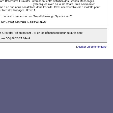
Intéressant cette définition des Grands Mensonges
Systémiques avec sa loi de Chaix. Très nouveau et
ié à ce que nous constatons dans les faits. C'est une véritable clé à mollette pour
r bien des blocages. Bravo !
it : comment casse-t-on un Grand Mensonge Systémique ?
 par Gérard Ballerand | 13/08/25 11:29
En en parlant !. Et en les dénonbçant pour ce qu'ils sont.
 par DD | 09/10/25 00:46
[
Ajouter un commentaire
]