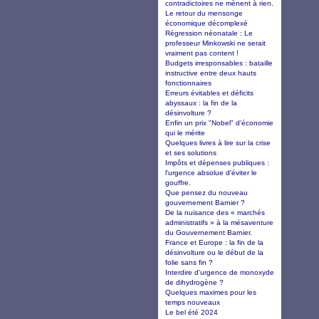
contradictoires ne mènent à rien.
Le retour du mensonge
économique décomplexé
Régression néonatale : Le
professeur Minkowski ne serait
vraiment pas content !
Budgets irresponsables : bataille
instructive entre deux hauts
fonctionnaires
Erreurs évitables et déficits
abyssaux : la fin de la
désinvolture ?
Enfin un prix "Nobel" d'économie
qui le mérite
Quelques livres à lire sur la crise
et ses solutions
Impôts et dépenses publiques :
l'urgence absolue d'éviter le
gouffre.
Que pensez du nouveau
gouvernement Barnier ?
De la nuisance des « marchés
administratifs » à la mésaventure
du Gouvernement Barnier.
France et Europe : la fin de la
désinvolture ou le début de la
folie sans fin ?
Interdire d'urgence de monoxyde
de dihydrogène ?
Quelques maximes pour les
temps nouveaux
Le bel été 2024