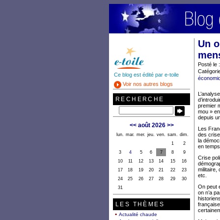
Un o
mens
Posté le 
Catégorie
Ce blog est édité par e-toile
économiq
Voir nos autres blogs
L’analyse
RECHERCHE
d’introdu
premier m
mou » en
depuis une
<<
août 2026
>>
Les Franç
des crise
lun.
mar.
mer.
jeu.
ven.
sam.
dim.
la démocr
1
2
en temps
3
4
5
6
7
8
9
Crise poli
10
11
12
13
14
15
16
démograph
militaire,
17
18
19
20
21
22
23
etc.
24
25
26
27
28
29
30
On peut e
31
on n’a pa
historien
LES THÈMES
française
certainem
Actualité chaude