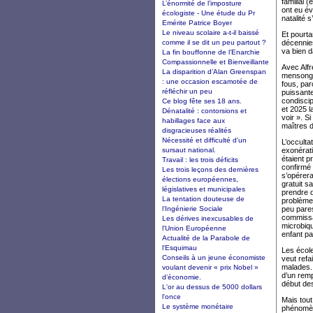
familial 
L’énormité de l’imposture
ont eu é
écologiste - Une étude du Pr
natalité 
Emérite Patrice Boyer
Le niveau scolaire a-t-il baissé
Et pourta
comme il se dit un peu partout ?
décennies
va bien 
La fin bouffonne de l’Enarchie
Compassionnelle et Bienveillante
Avec Alf
La disparition d’Alan Greenspan
mensonge.
: une occasion escamotée de
fous, par
réfléchir un peu
puissante
condiscip
Ce blog fête ses 18 ans.
et 2025 l
Dénatalité : contorsions et
voir ». S
habillages face aux
maîtres d
disgracieuses réalités
Nécessité et difficulté d'un
L’occulta
sursaut national.
exonérati
étaient p
Travail : les trois déficits
confirmé 
Les trois leçons des dernières
s’opérera
élections européennes,
gratuit s
législatives et municipales
prendre d
La tentation douteuse de
problème
l’Ingénierie Sociale
peu pares
commissa
Les dérives inexcusables de
microbiqu
l'Union Européenne
enfant p
Actualité de la Parabole de
l'Esquimau
Les école
Conseils à un jeune économiste
veut refa
malades. 
voulant devenir « prix Nobel »
d’un remp
d’économie.
début de
L'or au dessus de 5000 dollars
l'once
Mais tou
Le système monétaire
phénomène