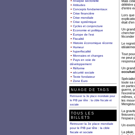
Analyse sectorielle
Mais cela
délétère 
Attitudes
d’entre e
Concepts fondamentaux
Crise financière
Lors que 
Crise mondiale
explicati
Crise systémique
était d’e
Cycles et conjoncture
Un grand 
Economie et politique
chercher 
Europe de l'est
féconder 
Fiscalité
Histoire économique récente
Le regret
idéaleme
Humeur
hyperfiscalité
Tout pouv
Monnaies et changes
ne peut pa
Pays en voie de
responsab
développement
Un grand
Réforme
occultat
sécurité sociale
Texte fondateur
Spécialis
Zone Euro
toute sa 
en partic
NUAGE DE TAGS
guerre, p
l’exonéra
Retrouver la 3e place mondiale pour
mêmes, d
les mouv
le PIB par tête : la cible fiscale et
Mengistu.
sociale
La gravit
TOUS LES
finissent
BILLETS
l’espace 
Retrouver la 3e place mondiale
Un exemp
pour le PIB par tête : la cible
La pilule
fiscale et sociale