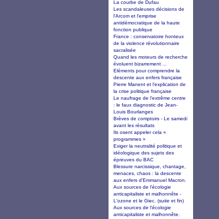
La courbe de Dufau
Les scandaleuses décisions de
l'Arcom et l'emprise
antidémocratique de la haute
fonction publique
France : conservatoire honteux
de la violence révolutionnaire
sacralisée
Quand les moteurs de recherche
évoluent bizarrement ...
Eléments pour comprendre la
descente aux enfers française
Pierre Manent et l’explication de
la crise politique française
Le naufrage de l’extrême centre
: le faux diagnostic de Jean-
Louis Bourlanges
Brèves de comptoirs - Le samedi
avant les résultats
Ils osent appeler cela «
programmes »
Exiger la neutralité politique et
idéologique des sujets des
épreuves du BAC
Blessure narcissique, chantage,
menaces, chaos : la descente
aux enfers d'Emmanuel Macron.
Aux sources de l'écologie
anticapitaliste et malhonnête -
L'ozone et le Giec. (suite et fin)
Aux sources de l'écologie
anticapitaliste et malhonnête.