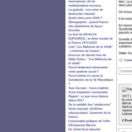
international, clé du
bien. La 
dans plus
multilatéralisme heureux
La gratuité : une arme de
On trouv
destruction massive
Quels vœux pour 2026 ?
Il en exi
Démographie : quand France
En homma
Info désinforme de façon
Systémiqu
éhontée
passés en
Le livre de NICOLAS
DUFOURCQ : la dette sociale de
Grands me
la France 1974-2024
important
solutions
Livre "Les Malheurs de la Vérité"
- L'interview de l'auteur
Didier Du
Annonce du dernier livre de
Didier Dufau : "Les Malheurs de
Comm
la Vérité"
Faut-il réellement démanteler
Commen
notre système social ?
Faut-il mettre en cause la
Constitution de la Ve République
?
Taxe Zucman : l'aveu implicite
d'une inspiration communiste
1977 ( 
Rappel : ce que nous disions
la corr
début 2017
détruit
De la stabilité des "stablecoins"
Sarkoz
Vents mauvais, fantômes
repassa
crépusculaires, l’automne de la
Lisbon
France
#
Posté
Lintrouvable politique de l'offre
d'Emmanuel Macron
Un climat fiscal absurde