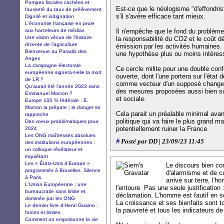
Pompes fiscales cachées et
Est-ce que le néologisme "d'effondrist
fausseté du taux de prélèvement
s'il s'avère efficace tant mieux.
Dignité et indignation
L'économie française en proie
aux harceleurs de médias
Il n'empêche que le fond du problème
Une vision vécue de l’histoire
la responsabilité du CO2 et le coût d
récente de l’agriculture
émission par les activités humaines.
Bienvenue au Paradis des
une hypothèse plus ou moins intéres
Anges
La campagne électorale
Ce cercle milite pour une double con
européenne signera-t-elle la mort
ouverte, dont l'une portera sur l'état
de LR ?
comme vecteur d'un supposé changemen
Qu’aurait été l’année 2023 sans
des mesures proposées aussi bien su
Emmanuel Macron ?
et sociale.
Europe 100 % fédérale : E.
Macron la prépare ; le danger se
Cela parait un préalable minimal ava
rapproche
politique qui va faire le plus grand m
Des voeux problématiques pour
potentiellement ruiner la France.
2024
Les ONG maîtresses absolues
#
Posté par DD | 23/09/23 11:45
des institutions européennes :
un colloque révélateur et
inquiétant
Les « États-Unis d’Europe »
Le discours bien co
programmés à Bruxelles. Silence
d'alarmisme et de c
à Paris.
arrivé sur terre, l'
L'Union Européenne : une
l'entoure. Pas une seule justification 
bureaucratie sans limite et
déclamation. L'homme est fautif en soi
dominée par les ONG
La croissance et ses bienfaits sont 
Le dernier livre d’Henri Guaino :
la pauvreté et tous les indicateurs de
forces et limites
Comment on empoisonne la vie