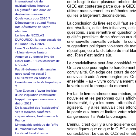
cette fragilité dans plusieurs articles d
international, clé du
multilatéralisme heureux
GIEC est contestée parce que le GIEC 
La gratuité : une arme de
utiliser massivement les méthodes privi
destruction massive
qui les a largement déconsidérés.
Quels vœux pour 2026 ?
Démographie : quand France
La conclusion du livre est qu’il faut se 
Info désinforme de façon
des résultats, celle des initiatives, cel
éhontée
questions, sans remettre en question p
Le livre de NICOLAS
qualités possibles de sa réaction aux di
DUFOURCQ : la dette sociale de
une nouvelle trouvaille verbale : le conv
la France 1974-2024
suggestions politiques violentes de met
Livre "Les Malheurs de la Vérité"
république, ou à la dictature du mal bla
- L'interview de l'auteur
etc. Rien n’est moins sûr.
Annonce du dernier livre de
Didier Dufau : "Les Malheurs de
Le convivialisme peut être considéré c
la Vérité"
On a vu que pour régler le harcèlement
Faut-il réellement démanteler
convivialité. On exige des cours de con
notre système social ?
convivialité aide à vivre longtemps. On
Faut-il mettre en cause la
ensemble » au « vivre convivialement 
Constitution de la Ve République
la vertu sont la marque du moment.
?
Taxe Zucman : l'aveu implicite
En fait le livre s’adresse aux médias, po
d'une inspiration communiste
nouvelles et les personnes qu’ils affic
Rappel : ce que nous disions
biodiversité, il y a les bons : attentifs 
début 2017
agissent. Il y a les mauvais : les effo
De la stabilité des "stablecoins"
la parole aux bons et limitez votre rela
Vents mauvais, fantômes
dangereuses ! » Voilà la consigne.
crépusculaires, l’automne de la
France
L’ennui, c’est qu’il y a une troisième c
Lintrouvable politique de l'offre
scientifiques que ce que le GIEC a pro
d'Emmanuel Macron
contestables. Le cas du CO2 est embléma
Un climat fiscal absurde