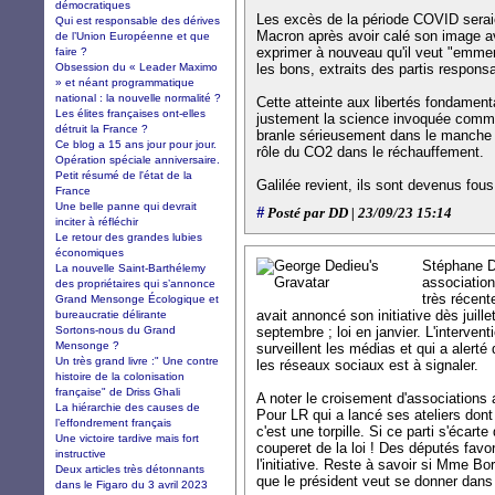
démocratiques
Les excès de la période COVID seraie
Qui est responsable des dérives
Macron après avoir calé son image ave
de l’Union Européenne et que
exprimer à nouveau qu'il veut "emmerd
faire ?
Obsession du « Leader Maximo
les bons, extraits des partis respons
» et néant programmatique
national : la nouvelle normalité ?
Cette atteinte aux libertés fondamen
Les élites françaises ont-elles
justement la science invoquée comme
détruit la France ?
branle sérieusement dans le manche 
Ce blog a 15 ans jour pour jour.
rôle du CO2 dans le réchauffement.
Opération spéciale anniversaire.
Petit résumé de l'état de la
Galilée revient, ils sont devenus fous
France
Une belle panne qui devrait
#
Posté par DD | 23/09/23 15:14
inciter à réfléchir
Le retour des grandes lubies
économiques
Stéphane De
La nouvelle Saint-Barthélemy
association
des propriétaires qui s’annonce
très récent
Grand Mensonge Écologique et
avait annoncé son initiative dès juille
bureaucratie délirante
Sortons-nous du Grand
septembre ; loi en janvier. L'intervent
Mensonge ?
surveillent les médias et qui a alert
Un très grand livre :" Une contre
les réseaux sociaux est à signaler.
histoire de la colonisation
française" de Driss Ghali
A noter le croisement d'associations 
La hiérarchie des causes de
Pour LR qui a lancé ses ateliers dont
l’effondrement français
c'est une torpille. Si ce parti s'écart
Une victoire tardive mais fort
couperet de la loi ! Des députés fav
instructive
l'initiative. Reste à savoir si Mme Bo
Deux articles très détonnants
que le président veut se donner dans l
dans le Figaro du 3 avril 2023