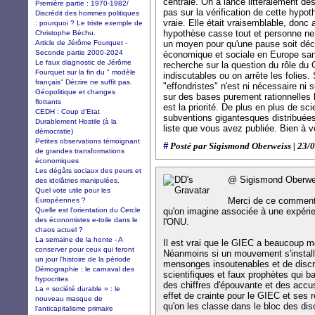
centrale. On a lancé littéralement de
Première partie : 1970-1982/
pas sur la vérification de cette hypot
Discrédit des hommes politiques
vraie. Elle était vraisemblable, donc 
: pourquoi ? Le triste exemple de
hypothèse casse tout et personne ne le
Christophe Béchu.
Article de Jérôme Fourquet -
un moyen pour qu'une pause soit décr
Seconde partie 2000-2024
économique et sociale en Europe sans
Le faux diagnostic de Jérôme
recherche sur la question du rôle du
Fourquet sur la fin du " modèle
indiscutables ou on arrête les folies.
français" Décrire ne suffit pas.
"effondristes" n'est ni nécessaire ni 
Géopolitique et changes
sur des bases purement rationnelles 
flottants
est la priorité. De plus en plus de sc
CEDH : Coup d’Etat
subventions gigantesques distribuées
Durablement Hostile (à la
liste que vous avez publiée. Bien à v
démocratie)
Petites observations témoignant
#
Posté par Sigismond Oberweiss | 23/
de grandes transformations
économiques
Les dégâts sociaux des peurs et
@ Sigismond Oberwe
des idolâtries manipulées.
Quel vote utile pour les
Merci de ce comment
Européennes ?
Quelle est l'orientation du Cercle
qu'on imagine associée à une expéri
des économistes e-toile dans le
l'ONU.
chaos actuel ?
La semaine de la honte - A
Il est vrai que le GIEC a beaucoup m
conserver pour ceux qui feront
Néanmoins si un mouvement s'installe
un jour l'histoire de la période
mensonges insoutenables et de discré
Démographie : le carnaval des
scientifiques et faux prophètes qui 
hypocrites
des chiffres d'épouvante et des accus
La « société durable » : le
effet de crainte pour le GIEC et ses 
nouveau masque de
qu'on les classe dans le bloc des dis
l’anticapitalisme primaire