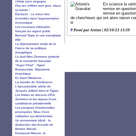
s’étale sans vergogne
En science la vérit
Plus les chiffres sont gros, mieux
remise en question
ça passe !
remise en question 
Elections : Le retour des
de chercheurs qui ont alors raison co
énormités dans l’argumentation
w
économique
Les nouveaux eldorados
#
Posté par Artiste | 02/10/23 13:59
français sur argent public
Bernard Tapie et une exemplaire
élite
La dépossession totale de la
France de sa politique
énergétique
Le duel Minc-Zemmour symbole
de la tourmente française
"Super Pinel" , Hyper
Bureaucratie, Népotisme
énarchique
En lisant Marianne…
La montée de l'intolérance
L'épouvantable article de
Jacques Julliard dans le Figaro
Les limites du discours d’Éric
Zemmour et les risques d’une
candidature présidentielle
Les paniques émotionnelles
provoquées, fléau d’une
civilisation sur-désinformée.
Un anniversaire bâclé : la
destruction des Accords de
Bretton Woods.
Emmanuel Macron, la