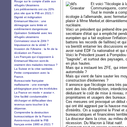
Rouge sur le compte d'aide aux
Et voici "l'écologie à
réfugiés Ukrainiens
Communiquons, commu
Les prélèvements ont cru 20%
Tout le monde a compr
plus vite que le PIB en 2021 !
écologie à l'allemande, avec fermetur
Dignité et indignation
plaisir à Mme Merkel,et démantèlemen
Emmanuel Macron : une
nucléaire.
démagogie sans limite et
Voici un président qui prétend être pr
extrêmement dangereuse
Opération Solidarité avec les
secrétaire d'état qui a empêché pend
réfugiés ukrainiens
européen qui a fait exploser l'inflatio
Connaissez vous le ZAN ?
battons les records de faillites) et 
Impuissance de la vérité ?
va bientôt entamer les discussions e
Invasion de l’Ukraine : la fin de la
avoir ruiné EDF l'a nationalisé et qui 
récréation en France.
Voici le Président jouant à Pompidou
Les Français qui s'opposent à
"bagnole", et surtout des paysages, 
Emmanuel Macron sont-ils
en plus hautes.
vraiment des malades mentaux ?
Mais qui a instauré les ZFE, qui interd
La Suisse et la crise sanitaire.
automobile ?
Petite comparaison avec la
Mais qui vient de faire sauter les mo
France.
construction d'éoliennes ?
Bureaucratie française
Il annonce que l'écologie sera très pa
malfaisante : une exemple
sont des lois d'interdiction, interdicti
pédagogique pour les incrédules
La France en mode « avatar ».
déduisant le coût de mise à niveau, 
Une facilité condamnable :
propriétaires et usagers des bureaux.
décharger et défiscaliser des
Ces mesures ont provoqué un début d
revenus sans toucher à la
qui ont été aggravé par la hausse ma
dépense.
d'intérêts. On a supprimé le Pinel et
Comprendre la destruction
bureaucratiques et financières terribl
bureaucratique de la France
La douceur dans la crise, au milieu de
Avons-nous doublé le PIB
récession. Du Macron à l'état natif.
français entre 1980 et 2021 ?