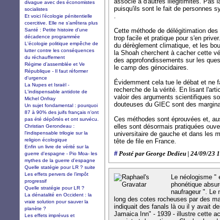
associé à d'autres illégitimités. Pas l
divague avec des économistes
puisqu'ils sont le fait de personnes
socialistes
.
Et voici l’écologie pénitentielle
coercitive. Elle ne s’arrêtera plus
Santé : Petite histoire d’une
Cette méthode de délégitimation des 
décadence programmée
trop facile et pratique pour s'en prive
L'écologie politique empêche de
du dérèglement climatique, et les bou
lutter contre les conséquences
la Shoah cherchent à cacher cette vér
du réchauffement
des approfondissements sur les quest
Régime d’assemblée et Ve
le camp des génocidaires.
République - Il faut réformer
d'urgence
Évidemment cela tue le débat et ne f
La Nupes et Israël -
recherche de la vérité. En lisant l'arti
L'indispensable antidote de
valoir des arguments scientifiques so
Michel Onfray
douteuses du GIEC sont des marginau
Un sujet fondamental : pourquoi
87 à 90% des juifs français n'ont
Ces méthodes sont éprouvées et, auss
pas été dépôrtés et ont survécu.
elles sont désormais pratiquées ouv
Christian Gerondeau :
l'indispensable trilogie sur la
universitaire de gauche et dans les 
religion écologique
tête de file en France.
Enfin un livre de vérité sur la
#
Posté par George Dedieu | 24/09/23 
guerre d'espagne - Pio Moa- les
mythes de la guerre d'espagne
Quelle statégie pour LR ? suite
Les effets pervers de l’impôt
Le néologisme " e
progressif
phonétique absur
Quelle stratégie pour LR ?
naufrageur ". Le 
La dénatalité en Occident : la
long des cotes rocheuses par des mal
vraie solution pour sauver la
indiquait des fanals là ou il y avait d
planète ?
Jamaica Inn" - 1939 - illustre cette a
Les effets imprévus et