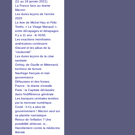
(11 au 18 janvier 2021)
La France face au drame
Macron
Les dures leçons de l’année
2020
Le livre de Michel Hau et Félix
Torrès, « Le Virage Manqué »,
entre décapages et dérapages
Il y a 11 ans : le H1N1
Les exactions monétaires
américaines continuent
Giscard et les aléas de la
"modernité"
Les dures leçons de la crise
sanitaire
Onfray, de Gaulle et Mitterrand,
bonheur de lecture
Naufrage français et mal-
gouvernance
Défausses et des fosses
France : le drame s'installe
Paris : la Capitale déclassée
dans l'indifférence générale
Les banques centrales tentées
par la monnaie numérique.
Covid : il n'y a plus de
gouvernement ! Macron seul sur
sa planète narcissique.
Retour de l’inflation ? Une
possibilité sérieuse, si…
Harcèlement contre la médecine
libérale