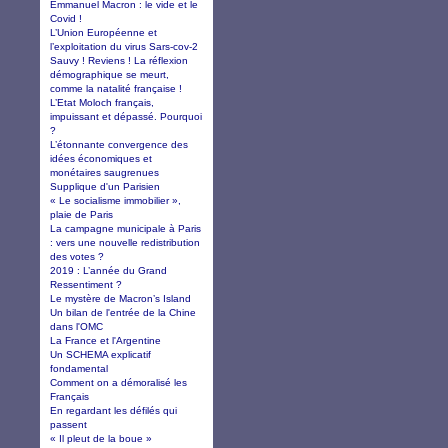
Emmanuel Macron : le vide et le
Covid !
L’Union Européenne et
l’exploitation du virus Sars-cov-2
Sauvy ! Reviens ! La réflexion
démographique se meurt,
comme la natalité française !
L’Etat Moloch français,
impuissant et dépassé. Pourquoi
?
L’étonnante convergence des
idées économiques et
monétaires saugrenues
Supplique d'un Parisien
« Le socialisme immobilier »,
plaie de Paris
La campagne municipale à Paris
: vers une nouvelle redistribution
des votes ?
2019 : L’année du Grand
Ressentiment ?
Le mystère de Macron’s Island
Un bilan de l'entrée de la Chine
dans l'OMC
La France et l'Argentine
Un SCHEMA explicatif
fondamental
Comment on a démoralisé les
Français
En regardant les défilés qui
passent
« Il pleut de la boue »