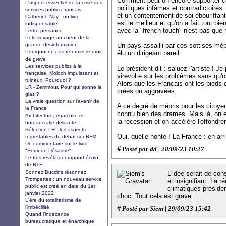
Comment peut-on encore supporter c
L'aspect essentiel de la crise des
politiques infâmes et contradictoires
services publics français
et un contentement de soi ébouriffant 
Catherine Nay : un livre
est le meilleur et qu'on a fait tout bien
indispensable
avec la "french touch" n'est pas que r
Lettre persanne
Petit voyage au coeur de la
grande désinformation
Un pays assailli par ces sottises mép
Pourquoi ne pas réformer le droit
élu un dirigeant pareil.
de grève
Les services publics à la
Le président dit : saluez l'artiste ! Je
française, Moloch impuissant et
virevolte sur les problèmes sans qu'o
ruineux. Pourquoi ?
Alors que les Français ont les pieds d
LR - Zemmour. Pour qui sonne le
crées ou aggravées.
glas ?
La vraie question sur l'avenir de
A ce degré de mépris pour les citoyen
la France
connu bien des drames. Mais là, on e
Architecture, énarchite et
la récession et on accélère l'effondr
bureaucratie délirante
Sélection LR : les aspects
Oui, quelle honte ! La France : en arri
regrettables du débat sur BFM
Un commentaire sur le livre
#
Posté par dd | 28/09/23 10:27
"Sortir du Désastre"
Le très révélateur rapport écolo
de RTE
Sonnez Buccins,résonnez
L'idée serait de co
Trompettes : un nouveau service
et insignifiant. La 
public est créé en date du 1er
climatiques préside
janvier 2022
choc. Tout cela est grave.
L'ère du totalitarisme de
l'imbécillité
#
Posté par Siem | 29/09/23 15:42
Quand l’indécence
bureaucratique et énarchique