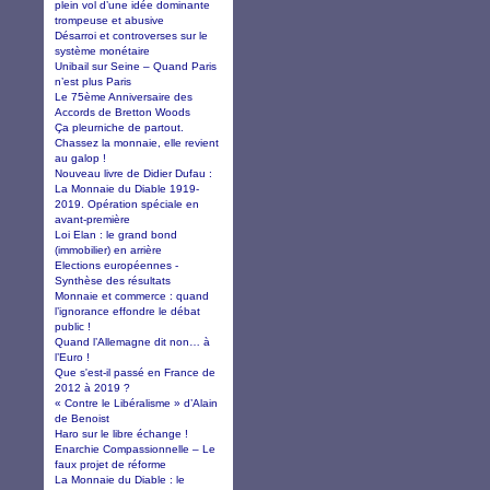
plein vol d’une idée dominante
trompeuse et abusive
Désarroi et controverses sur le
système monétaire
Unibail sur Seine – Quand Paris
n’est plus Paris
Le 75ème Anniversaire des
Accords de Bretton Woods
Ça pleurniche de partout.
Chassez la monnaie, elle revient
au galop !
Nouveau livre de Didier Dufau :
La Monnaie du Diable 1919-
2019. Opération spéciale en
avant-première
Loi Elan : le grand bond
(immobilier) en arrière
Elections européennes -
Synthèse des résultats
Monnaie et commerce : quand
l’ignorance effondre le débat
public !
Quand l’Allemagne dit non… à
l’Euro !
Que s'est-il passé en France de
2012 à 2019 ?
« Contre le Libéralisme » d’Alain
de Benoist
Haro sur le libre échange !
Enarchie Compassionnelle – Le
faux projet de réforme
La Monnaie du Diable : le