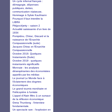
Un cycle infernal français :
démagogie, dépenses
publiques, dettes,
communication niaiseuse,
Hommage à Sylvie Kaufmann
Pourquoi il faut interdire la
LIBRA
Pik(pock)etty – saison 2
Actualité saisissante d'un livre de
1934
Pompidou, Chirac, Giscard et la
naissance de l'Enarchie
Compassionnelle (suite)
Jacques Chirac et l'Enarchie
Compassionnelle
Octobre 2019. Quelques
Instantanés (Suite)
Octobre 2019 : quelques
instantanés significatifs
Monnaie : les analyses
désespérantes des économistes
appelés par les médias
Le journal Le Monde face à
l’éclatement des dogmes
économiques
Le grand tournis monétaire et
l'hélicoptère à fumiste
L’appel d’Alain Minc à un sursaut
de la réflexion économique
Greta Thunberg : l'interview
fondamentale.
Un spectacle rare : l’explosion en