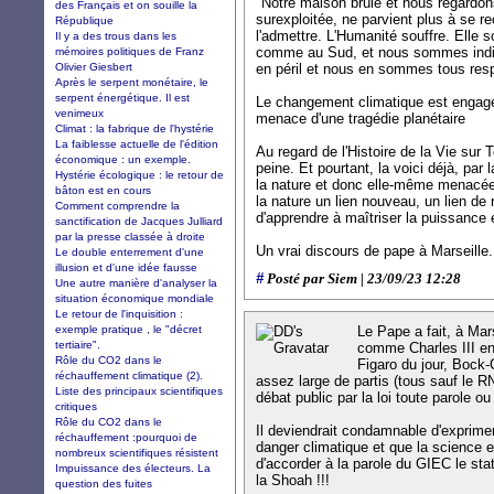
"Notre maison brûle et nous regardons
des Français et on souille la
surexploitée, ne parvient plus à se r
République
l'admettre. L'Humanité souffre. Elle
Il y a des trous dans les
comme au Sud, et nous sommes indiff
mémoires politiques de Franz
Olivier Giesbert
en péril et nous en sommes tous res
Après le serpent monétaire, le
serpent énergétique. Il est
Le changement climatique est engagé d
venimeux
menace d'une tragédie planétaire
Climat : la fabrique de l'hystérie
La faiblesse actuelle de l'édition
Au regard de l'Histoire de la Vie sur
économique : un exemple.
peine. Et pourtant, la voici déjà, pa
Hystérie écologique : le retour de
la nature et donc elle-même menacé
bâton est en cours
la nature un lien nouveau, un lien de
Comment comprendre la
d'apprendre à maîtriser la puissance 
sanctification de Jacques Julliard
par la presse classée à droite
Un vrai discours de pape à Marseille.
Le double enterrement d'une
illusion et d'une idée fausse
#
Posté par Siem | 23/09/23 12:28
Une autre manière d'analyser la
situation économique mondiale
Le retour de l'inquisition :
exemple pratique , le "décret
Le Pape a fait, à Mars
tertiaire".
comme Charles III en 
Rôle du CO2 dans le
Figaro du jour, Bock-
réchauffement climatique (2).
assez large de partis (tous sauf le RN
Liste des principaux scientifiques
débat public par la loi toute parole ou
critiques
Rôle du CO2 dans le
Il deviendrait condamnable d'exprimer 
réchauffement :pourquoi de
danger climatique et que la science e
nombreux scientifiques résistent
d'accorder à la parole du GIEC le sta
Impuissance des électeurs. La
la Shoah !!!
question des fuites