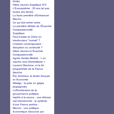
temps
Gilets Jaunes Supplique N°2
L'Eurosystème : 20 ans (et pas
toutes ses dents).
La faute première d’Emmanuel
Macron
Ce qui doit arriver arrive
La première défaite de l’Énarchie
Compassionnelle
Supplique
Faut-il traiter la Chine en
interlocuteur "normal" ?
L’histoire contemporaine :
disruption ou continuité ?
Gilets Jaunes et Énarchie
Compassionnelle
Agnès Verdier-Molinié : « en
marche vers l’immobilisme »
Laurent Obertone, et la fin
programmée de la France
blanche
Éric Zemmour, le destin français
et l’économie
Hidalgo : la prise en grippe
(espagnole)
L’effondrement de la
gouvernance politique
Impôts à la source : une réforme
mal intentionnée ; le symbole
d’une France perdue ;
Macron : une politique
économique obscurcie par