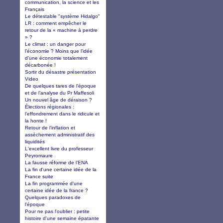
communication, la science et les
Français
Le détestable "système Hidalgo"
LR : comment empêcher le
retour de la « machine à perdre
» ?
Le climat : un danger pour
l’économie ? Moins que l’idée
d’une économie totalement
décarbonée !
Sortir du désastre présentation
Video
De quelques tares de l’époque
et de l’analyse du Pr Maffesoli
Un nouvel âge de déraison ?
Élections régionales :
l’effondrement dans le ridicule et
la honte !
Retour de l’inflation et
assèchement administratif des
liquidités
L'excellent livre du professeur
Peyromaure
La fausse réforme de l’ENA
La fin d'une certaine idée de la
France suite
La fin programmée d'une
certaine idée de la france ?
Quelques paradoxes de
l'époque
Pour ne pas l'oublier : petite
histoire d'une semaine épatante