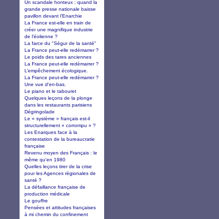
Un scandale honteux : quand la
grande presse nationale baisse
pavillon devant l'Enarchie
La France est-elle en train de
créer une magnifique industrie
de l'éolienne ?
La farce du "Ségur de la santé"
La France peut-elle redémarrer ?
Le poids des tares anciennes
La France peut-elle redémarrer ?
L’empêchement écologique.
La France peut-elle redémarrer ?
Une vue d'en-bas.
Le piano et le tabouret
Quelques leçons de la plonge
dans les restaurants parisiens
Dégringolade
Le « système » français est-il
structurellement « corrompu » ?
Les Enarques face à la
contestation de la bureaucratie
française
Revenu moyen des Français : le
même qu'en 1980
Quelles leçons tirer de la crise
pour les Agences régionales de
santé ?
La défaillance française de
production médicale
Le gouffre
Pensées et attitudes françaises
à mi chemin du confinement