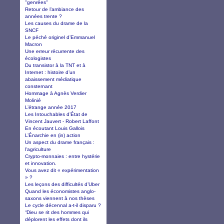
"genrées"
Retour de l’ambiance des
années trente ?
Les causes du drame de la
SNCF
Le péché originel d’Emmanuel
Macron
Une erreur récurrente des
écologistes
Du transistor à la TNT et à
Internet : histoire d’un
abaissement médiatique
consternant
Hommage à Agnès Verdier
Molinié
L’étrange année 2017
Les Intouchables d’État de
Vincent Jauvert - Robert Laffont
En écoutant Louis Gallois
L’Énarchie en (in) action
Un aspect du drame français :
l'agriculture
Crypto-monnaies : entre hystérie
et innovation.
Vous avez dit « expérimentation
» ?
Les leçons des difficultés d’Uber
Quand les économistes anglo-
saxons viennent à nos thèses
Le cycle décennal a-t-il disparu ?
“Dieu se rit des hommes qui
déplorent les effets dont ils