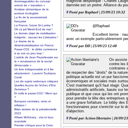
magistrat despotique - Charles Laugh
dommageables du concept
damnée est un pretre. Alliance du pouv
erroné de « transition »
Analyse sémantique de la
#
Posté par Raphael | 25/09/23 10:32
posture écologiste
La fin de la souveraineté
française
La France, future Sri Lanka ?
@Raphael
Oh ce joli Week-End de mai !
Le dernier objet de mobilisation
Excellent terme : nauf
indignée : sauvez les Liminaires !
avec un exemple particulièrement pert
Le drame de la
désindustrialisation en France
#
Posté par DD | 25/09/23 12:48
Passe-CO2 : le délire commence
à se voir un peu trop !
L’article de Jean Peyrelevade sur
On assiste 
la « renaissance de la social-
contre les l
démocratie ».
contraires 
Un livre indispensable et à lire
de respecter des "droits" de la nature 
absolument : Laurent Toubiana
politique actuelle est un pur fascis
Covid
économiques et sociales mais surtout
Les dix sujets nationaux critiques
C'est maintenant qu'il faut réagir. Q
Quelles leçons de l'échec d'Eric
administratifs artificiels, basés sur l
Zemmour ?
Et voilà le passe-CO2 ! Merci qui
publique et que ceux qui les ont pr
?
pour prendre la tête des entreprises q
Banques centrales, vertu et
a une grave forfaiture. Le lobby des
inflation !
fonctionnaires pour s'enrichir sur le 
Bilan sinistre de la présidentielle
d'abjection.
2022
Affaire McKinsey : vrai et faux
#
Posté par Action libertaire | 26/09/2
scandale
Premier chèque pour la Croix-