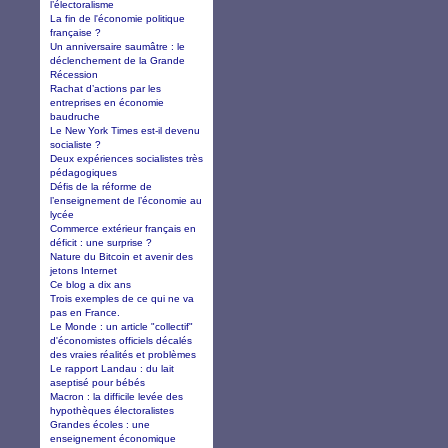
l’électoralisme
La fin de l'économie politique
française ?
Un anniversaire saumâtre : le
déclenchement de la Grande
Récession
Rachat d’actions par les
entreprises en économie
baudruche
Le New York Times est-il devenu
socialiste ?
Deux expériences socialistes très
pédagogiques
Défis de la réforme de
l’enseignement de l’économie au
lycée
Commerce extérieur français en
déficit : une surprise ?
Nature du Bitcoin et avenir des
jetons Internet
Ce blog a dix ans
Trois exemples de ce qui ne va
pas en France.
Le Monde : un article "collectif"
d'économistes officiels décalés
des vraies réalités et problèmes
Le rapport Landau : du lait
aseptisé pour bébés
Macron : la difficile levée des
hypothèques électoralistes
Grandes écoles : une
enseignement économique