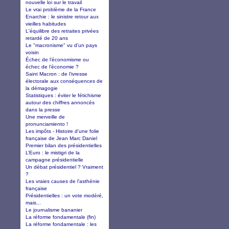
nouvelle loi sur le travail
Le vrai problème de la France
Enarchie : le sinistre retour aux
vieilles habitudes
L'équilibre des retraites privées
retardé de 20 ans
Le "macronisme" vu d'un pays
voisin
Échec de l’économisme ou
échec de l’économie ?
Saint Macron : de l’ivresse
électorale aux conséquences de
la démagogie
Statistiques : éviter le fétichisme
autour des chiffres annoncés
dans la presse
Une merveille de
pronunciamiento !
Les impôts - Histoire d'une folie
française de Jean Marc Daniel
Premier bilan des présidentielles
L’Euro : le mistigri de la
campagne présidentielle
Un débat présidentiel ? Vraiment
?
Les vraies causes de l'asthénie
française
Présidentielles : un vote modéré,
mais...
Le journalisme bananier
La réforme fondamentale (fin)
La réforme fondamentale : les