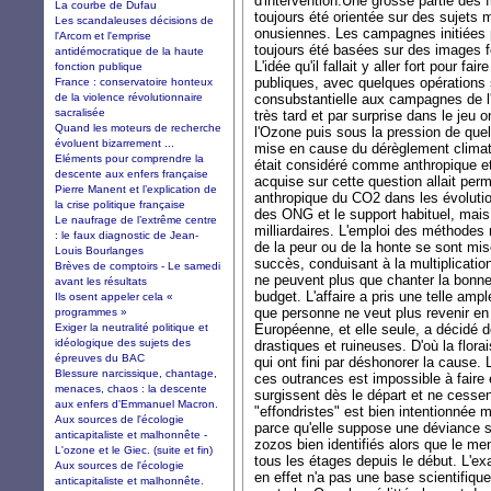
d'intervention.Une grosse partie des 
La courbe de Dufau
toujours été orientée sur des sujets 
Les scandaleuses décisions de
onusiennes. Les campagnes initiées
l'Arcom et l'emprise
toujours été basées sur des images f
antidémocratique de la haute
L'idée qu'il fallait y aller fort pour fa
fonction publique
publiques, avec quelques opérations 
France : conservatoire honteux
de la violence révolutionnaire
consubstantielle aux campagnes de 
sacralisée
très tard et par surprise dans le jeu 
Quand les moteurs de recherche
l'Ozone puis sous la pression de que
évoluent bizarrement ...
mise en cause du dérèglement climati
Eléments pour comprendre la
était considéré comme anthropique e
descente aux enfers française
acquise sur cette question allait perm
Pierre Manent et l’explication de
anthropique du CO2 dans les évolutio
la crise politique française
des ONG et le support habituel, mais
Le naufrage de l’extrême centre
milliardaires. L'emploi des méthodes 
: le faux diagnostic de Jean-
de la peur ou de la honte se sont mi
Louis Bourlanges
succès, conduisant à la multiplicatio
Brèves de comptoirs - Le samedi
ne peuvent plus que chanter la bonne 
avant les résultats
budget. L'affaire a pris une telle amp
Ils osent appeler cela «
que personne ne veut plus revenir en 
programmes »
Exiger la neutralité politique et
Européenne, et elle seule, a décidé
idéologique des sujets des
drastiques et ruineuses. D'où la flo
épreuves du BAC
qui ont fini par déshonorer la cause.
Blessure narcissique, chantage,
ces outrances est impossible à faire
menaces, chaos : la descente
surgissent dès le départ et ne cessent 
aux enfers d'Emmanuel Macron.
"effondristes" est bien intentionnée m
Aux sources de l'écologie
parce qu'elle suppose une déviance 
anticapitaliste et malhonnête -
zozos bien identifiés alors que le me
L'ozone et le Giec. (suite et fin)
tous les étages depuis le début. L'exa
Aux sources de l'écologie
en effet n'a pas une base scientifique 
anticapitaliste et malhonnête.