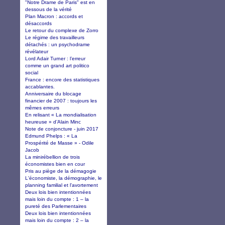
"Notre Drame de Paris" est en
dessous de la vérité
Plan Macron : accords et
désaccords
Le retour du complexe de Zorro
Le régime des travailleurs
détachés : un psychodrame
révélateur
Lord Adair Turner : l’erreur
comme un grand art politico
social
France : encore des statistiques
accablantes.
Anniversaire du blocage
financier de 2007 : toujours les
mêmes erreurs
En relisant « La mondialisation
heureuse » d’Alain Minc
Note de conjoncture - juin 2017
Edmund Phelps : « La
Prospérité de Masse » - Odile
Jacob
La minirébellion de trois
économistes bien en cour
Pris au piège de la démagogie
L'économiste, la démographie, le
planning familial et l'avortement
Deux lois bien intentionnées
mais loin du compte : 1 – la
pureté des Parlementaires
Deux lois bien intentionnées
mais loin du compte : 2 – la