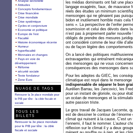
Analyse sectorielle
les médias dominants ont fait une plac
Attitudes
langage exagérés, faux, de mauvaise foi
Concepts fondamentaux
réels des études un minimum scientifi
Crise financière
mensonges qui ne gênaient pas puisqu’il
Crise mondiale
bidon et inutilement horrible mais cela
Crise systémique
sens ». La perspective de l’enfer perm
Cycles et conjoncture
soumission et celui des dévots dans la
Economie et politique
n’est pas à proprement parler nouvelle 
Europe de l'est
obligés de prendre des mesures juridiqu
Fiscalité
ont considéré comme de leur rôle d’alle
Histoire économique récente
ou de façon légère des comportements d
Humeur
hyperfiscalité
On a lancé des politiques malthusienne
Monnaies et changes
extravagantes qui entraînent mécaniqu
Pays en voie de
des mensonges qui ne vous concernent
développement
Réforme
conséquences des mensonges dans sa v
sécurité sociale
Pour les adeptes du GIEC, les conséq
Texte fondateur
climatique est noyé dans le mensonge e
Zone Euro
indispensable de séparer le bon grain
NUAGE DE TAGS
Aurélien Barrau, les Jancovici, les Fred
pour un instant de gloriole, ou pour éta
Retrouver la 3e place mondiale pour
un océan de mensonges et la stimulatio
le PIB par tête : la cible fiscale et
autre passion triste.
sociale
Le gros travail de Jacques Lecomte, qui 
TOUS LES
est de dessiner le contour de l’énorme
BILLETS
climat qui nuisent à la cause. C’est un t
Retrouver la 3e place mondiale
l’ennemi, il faut le nommer. L’auteur cho
pour le PIB par tête : la cible
réflexion sur le climat il y a deux grou
fiscale et sociale
mènent au gouffre ou à rien, et les clim