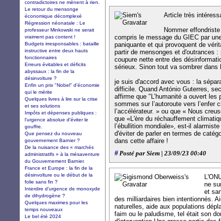
contradictoires ne mènent à rien.
Le retour du mensonge
Article très intéress
économique décomplexé
Régression néonatale : Le
Nommer effondriste l
professeur Minkowski ne serait
compris le message du GIEC par une
vraiment pas content !
Budgets irresponsables : bataille
paniquante et qui provoquent de véri
instructive entre deux hauts
partir de mensonges et d'outrances : p
fonctionnaires
coupure nette entre des désinformati
Erreurs évitables et déficits
sérieux. Sinon tout va sombrer dans 
abyssaux : la fin de la
désinvolture ?
je suis d'accord avec vous : la séparat
Enfin un prix "Nobel" d'économie
difficile. Quand António Guterres, s
qui le mérite
affirme que "L’humanité a ouvert les 
Quelques livres à lire sur la crise
sommes sur l’autoroute vers l’enfer c
et ses solutions
l’accélérateur. » ou que « Nous cre
Impôts et dépenses publiques :
que «L'ère du réchauffement climatiqu
l'urgence absolue d'éviter le
l’ébullition mondiale», est-il alarmist
gouffre.
d'éviter de parler en termes de catégor
Que pensez du nouveau
dans cette affaire !
gouvernement Barnier ?
De la nuisance des « marchés
#
Posté par Siem | 23/09/23 00:40
administratifs » à la mésaventure
du Gouvernement Barnier.
France et Europe : la fin de la
désinvolture ou le début de la
L'ONU
folie sans fin ?
ne su
Interdire d'urgence de monoxyde
et sa
de dihydrogène ?
des milliardaires bien intentionnés. 
Quelques maximes pour les
naturelles, aide aux populations dépla
temps nouveaux
faim ou le paludisme, tel était son 
Le bel été 2024