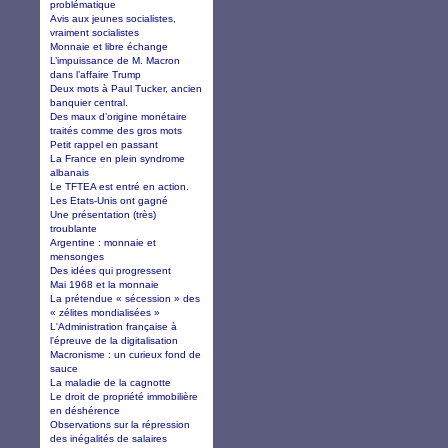
problématique
Avis aux jeunes socialistes,
vraiment socialistes
Monnaie et libre échange
L’impuissance de M. Macron
dans l’affaire Trump
Deux mots à Paul Tucker, ancien
banquier central.
Des maux d’origine monétaire
traités comme des gros mots
Petit rappel en passant
La France en plein syndrome
albanais
Le TFTEA est entré en action.
Les Etats-Unis ont gagné
Une présentation (très)
troublante
Argentine : monnaie et
mensonges
Des idées qui progressent
Mai 1968 et la monnaie
La prétendue « sécession » des
« zélites mondialisées »
L'Administration française à
l'épreuve de la digitalisation
Macronisme : un curieux fond de
sauce
La maladie de la cagnotte
Le droit de propriété immobilière
en déshérence
Observations sur la répression
des inégalités de salaires