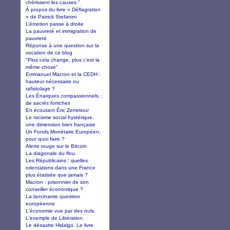
chérissent les causes.”
À propos du livre « Déflagration
» de Patrick Stefanini
L’émotion passe à droite
La pauvreté et immigration de
pauvreté
Réponse à une question sur la
vocation de ce blog
"Plus cela change, plus c'est la
même chose"
Emmanuel Macron et la CEDH :
hauteur nécessaire ou
rafistolage ?
Les Énarques compassionnels :
de sacrés fortiches
En écoutant Éric Zemmour
Le racisme social hystérique,
une dimension bien française
Un Fonds Monétaire Européen,
pour quoi faire ?
Alerte rouge sur le Bitcoin
La diagonale du flou.
Les Républicains : quelles
orientations dans une France
plus étatisée que jamais ?
Macron : prisonnier de son
conseiller économique ?
La lancinante question
européenne
L'économie vue par des nuls.
L'exemple de Libération.
Le désastre Hidalgo. Le livre