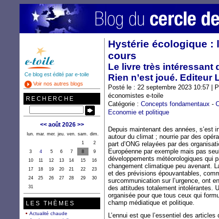
Hystérie écologique : 
cours
Le livre très intéressan
Ce blog est édité par e-toile
Rien n’est joué. Editeur
Voir nos autres blogs
Posté le : 22 septembre 2023 10:57 | P
économistes e-toile
RECHERCHE
Catégorie :
Concepts fondamentaux
-
C
Economie et politique
<<
août 2026
>>
Depuis maintenant des années, s’est i
lun.
mar.
mer.
jeu.
ven.
sam.
dim.
autour du climat ; nourrie par des opé
1
2
part d’ONG relayées par des organisat
Européenne par exemple mais pas seul
3
4
5
6
7
8
9
développements météorologiques qui pa
10
11
12
13
14
15
16
changement climatique peu avenant. La 
17
18
19
20
21
22
23
et des prévisions épouvantables, com
24
25
26
27
28
29
30
surcommunication sur l’urgence, ont 
31
des attitudes totalement intolérantes. 
organisée pour que tous ceux qui formu
champ médiatique et politique.
LES THÈMES
Actualité chaude
L’ennui est que l’essentiel des articl