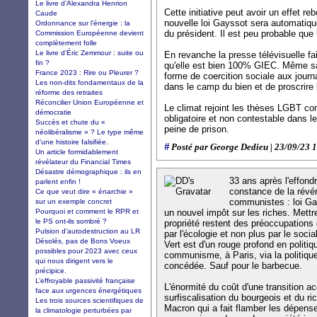
Le livre d’Alexandra Henrion
Cette initiative peut avoir un effet r
Caude
nouvelle loi Gayssot sera automatiqu
Ordonnance sur l'énergie : la
du président. Il est peu probable que 
Commission Européenne devient
complètement folle
Le livre d’Éric Zemmour : suite ou
En revanche la presse télévisuelle fai
fin ?
qu'elle est bien 100% GIEC. Même sa
France 2023 : Rire ou Pleurer ?
forme de coercition sociale aux jour
Les non-dits fondamentaux de la
dans le camp du bien et de proscrire
réforme des retraites
Réconcilier Union Européenne et
Le climat rejoint les thèses LGBT co
démocratie
obligatoire et non contestable dans l
Succès et chute du «
peine de prison.
néolibéralisme » ? Le type même
d’une histoire falsifiée.
#
Posté par George Dedieu | 23/09/23 
Un article formidablement
révélateur du Financial Times
Désastre démographique : ils en
33 ans après l'effondr
parlent enfin !
constance de la rév
Ce que veut dire « énarchie »
communistes : loi Gay
sur un exemple concret
Pourquoi et comment le RPR et
un nouvel impôt sur les riches. Mettre 
le PS ont-ils sombré ?
propriété restent des préoccupations
Pulsion d'autodestruction au LR
par l'écologie et non plus par le socia
Désolés, pas de Bons Voeux
Vert est d'un rouge profond en politi
possibles pour 2023 avec ceux
communisme, à Paris, via la politique
qui nous dirigent vers le
concédée. Sauf pour le barbecue.
précipice.
L’effroyable passivité française
L'énormité du coût d'une transition 
face aux urgences énergétiques
surfiscalisation du bourgeois et du 
Les trois sources scientifiques de
Macron qui a fait flamber les dépense
la climatologie perturbées par