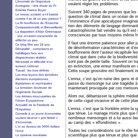
L’énormité de l’imposture
veulent régler les problèmes.
écologiste - Une étude du Pr
Emérite Patrice Boyer
Suivent 340 pages de preuves que les d
Le niveau scolaire a-t-il baissé
question de climat dans un océan de m
comme il se dit un peu partout ?
l’imminence d’une apocalypse imaginaire
La fin bouffonne de l’Enarchie
rien des éléments de langage dominant
Compassionnelle et Bienveillante
catastrophisme fait vendre ou qu’il est 
La disparition d’Alan Greenspan
consciences par tous moyens même fr
: une occasion escamotée de
réfléchir un peu
Il faut une énorme patience pour aller 
Ce blog fête ses 18 ans.
de désinformation caractérisées et d’ex
Dénatalité : contorsions et
bouffonnerie dont l’auteur récapitule l
habillages face aux
climat que dans celui de la biodiversit
disgracieuses réalités
sont pas de petite taille. Souvent on tra
Nécessité et difficulté d'un
en extinction, une erreur manifeste en v
sursaut national.
Cette soupe grossière est finalement i
Travail : les trois déficits
Les trois leçons des dernières
L’ennui, c’est qu’on ruine des gens et
élections européennes,
passe du mensonge sur une tragédie à ve
législatives et municipales
maintenant provoquée par ces menson
La tentation douteuse de
l’Ingénierie Sociale
Alors oui, débarrasser la sphère médiati
Les dérives inexcusables de
de cette ciguë invasive et de cette plai
l'Union Européenne
Actualité de la Parabole de
L’ennui, c’est que la frontière entre l
l'Esquimau
que ténue. Le mariage mixte plus que l
Conseils à un jeune économiste
nombreux mensonges et a lui aussi be
voulant devenir « prix Nobel »
au camp des « effondristes ».
d’économie.
L'or au dessus de 5000 dollars
Toutes les considérations sur le rôle 
l'once
scientifique plus que ténue et plus que
Le système monétaire