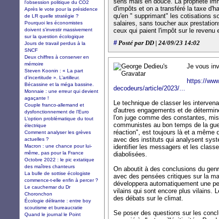
sens mais en douce. La propriété im
l'obsession politique du CO2
d'impôts et on a transféré la taxe d'h
Après le vote pour la présidence
qu'en " supprimant" les cotisations s
de LR quelle stratégie ?
salaires, sans toucher aux prestation
Pourquoi les économistes
doivent s'investir massivement
ceux qui paient l'impôt sur le revenu e
sur la question écologique
#
Posté par DD | 24/09/23 14:02
Jours de travail perdus à la
SNCF
Deux chiffres à conserver en
mémoire
Je vous invi
Steven Koonin : « La part
d’incertitude ». L’artilleur.
https://www
Bécassine et la méga bassine.
decodeurs/article/2023/...
Monnaie : une erreur qui devient
agaçante !
Le technique de classer les intervena
Couple franco-allemand et
d'autres engagements et de détermine
dysfonctionnement de l’Euro
l'on juge comme des constantes, mis
L’option problématique du tout
communistes au bon temps de la guerre
électrique
réaction", est toujours là et a même 
Comment analyser les grèves
avec des instituts qui analysent sy
actuelles ?
Macron : une chance pour lui-
identifier les messagers et les class
même, pas pour la France
diabolisées.
Octobre 2022 : le pic extatique
des maîtres chanteurs
On aboutit à des conclusions du genre
La bulle de sottise écologiste
avec des pensées critiques sur la man
commence-t-elle enfin à percer ?
développera automatiquement une pen
Le cauchemar du Dr
vilains qui sont encore plus vilains. 
Choronchon
des débats sur le climat.
Écologie délirante : entre boy
scoutisme et bureaucratie
Se poser des questions sur les concl
Quand le journal le Point