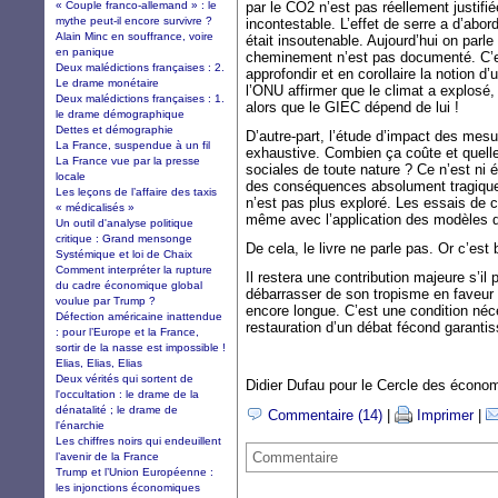
« Couple franco-allemand » : le
par le CO2 n’est pas réellement justifié
mythe peut-il encore survivre ?
incontestable. L’effet de serre a d’abor
Alain Minc en souffrance, voire
était insoutenable. Aujourd’hui on parle
en panique
cheminement n’est pas documenté. C’est
Deux malédictions françaises : 2.
approfondir et en corollaire la notion d
Le drame monétaire
l’ONU affirmer que le climat a explosé, 
Deux malédictions françaises : 1.
alors que le GIEC dépend de lui !
le drame démographique
Dettes et démographie
D’autre-part, l’étude d’impact des mesu
La France, suspendue à un fil
exhaustive. Combien ça coûte et quel
La France vue par la presse
sociales de toute nature ? Ce n’est ni 
locale
des conséquences absolument tragiques
Les leçons de l’affaire des taxis
n’est pas plus exploré. Les essais de c
« médicalisés »
même avec l’application des modèles 
Un outil d'analyse politique
critique : Grand mensonge
De cela, le livre ne parle pas. Or c’est b
Systémique et loi de Chaix
Comment interpréter la rupture
Il restera une contribution majeure s’il
du cadre économique global
débarrasser de son tropisme en faveur d
voulue par Trump ?
encore longue. C’est une condition néce
Défection américaine inattendue
restauration d’un débat fécond garantiss
: pour l’Europe et la France,
sortir de la nasse est impossible !
Elias, Elias, Elias
Deux vérités qui sortent de
Didier Dufau pour le Cercle des économi
l'occultation : le drame de la
dénatalité ; le drame de
Commentaire (14)
|
Imprimer
|
l'énarchie
Les chiffres noirs qui endeuillent
Commentaire
l’avenir de la France
Trump et l’Union Européenne :
les injonctions économiques