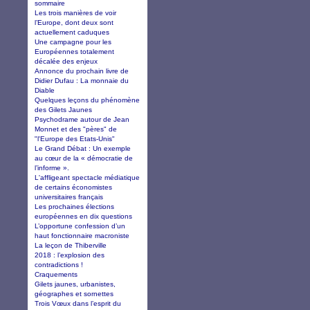
sommaire
Les trois manières de voir
l’Europe, dont deux sont
actuellement caduques
Une campagne pour les
Européennes totalement
décalée des enjeux
Annonce du prochain livre de
Didier Dufau : La monnaie du
Diable
Quelques leçons du phénomène
des Gilets Jaunes
Psychodrame autour de Jean
Monnet et des "pères" de
"l'Europe des Etats-Unis"
Le Grand Débat : Un exemple
au cœur de la « démocratie de
l’informe ».
L'affligeant spectacle médiatique
de certains économistes
universitaires français
Les prochaines élections
européennes en dix questions
L’opportune confession d’un
haut fonctionnaire macroniste
La leçon de Thiberville
2018 : l’explosion des
contradictions !
Craquements
Gilets jaunes, urbanistes,
géographes et sornettes
Trois Vœux dans l’esprit du