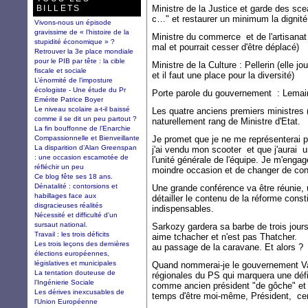
BILLETS
Ministre de la Justice et garde des sce
c…" et restaurer un minimum la dignité 
Vivons-nous un épisode
gravissime de « l’histoire de la
Ministre du commerce et de l'artisanat :
stupidité économique » ?
mal et pourrait cesser d'être déplacé)
Retrouver la 3e place mondiale
pour le PIB par tête : la cible
Ministre de la Culture : Pellerin (elle j
fiscale et sociale
et il faut une place pour la diversité)
L’énormité de l’imposture
écologiste - Une étude du Pr
Porte parole du gouvernement : Lemai
Emérite Patrice Boyer
Le niveau scolaire a-t-il baissé
Les quatre anciens premiers ministres (
comme il se dit un peu partout ?
naturellement rang de Ministre d'Etat.
La fin bouffonne de l’Enarchie
Compassionnelle et Bienveillante
Je promet que je ne me représenterai p
La disparition d’Alan Greenspan
j'ai vendu mon scooter et que j'aurai 
: une occasion escamotée de
l'unité générale de l'équipe. Je m'enga
réfléchir un peu
moindre occasion et de changer de cons
Ce blog fête ses 18 ans.
Dénatalité : contorsions et
Une grande conférence va être réunie, u
habillages face aux
détailler le contenu de la réforme cons
disgracieuses réalités
indispensables.
Nécessité et difficulté d'un
sursaut national.
Sarkozy gardera sa barbe de trois jours
Travail : les trois déficits
aime tchacher et n'est pas Thatcher.
Les trois leçons des dernières
au passage de la caravane. Et alors 
élections européennes,
législatives et municipales
Quand nommerai-je le gouvernement Va
La tentation douteuse de
régionales du PS qui marquera une défi
l’Ingénierie Sociale
comme ancien président "de gôche" et 
Les dérives inexcusables de
temps d'être moi-même, Président, cer
l'Union Européenne