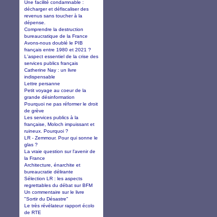
Une facilité condamnable :
décharger et défiscaliser des
revenus sans toucher à la
dépense.
Comprendre la destruction
bureaucratique de la France
Avons-nous doublé le PIB
français entre 1980 et 2021 ?
L'aspect essentiel de la crise des
services publics français
Catherine Nay : un livre
indispensable
Lettre persanne
Petit voyage au coeur de la
grande désinformation
Pourquoi ne pas réformer le droit
de grève
Les services publics à la
française, Moloch impuissant et
ruineux. Pourquoi ?
LR - Zemmour. Pour qui sonne le
glas ?
La vraie question sur l'avenir de
la France
Architecture, énarchite et
bureaucratie délirante
Sélection LR : les aspects
regrettables du débat sur BFM
Un commentaire sur le livre
"Sortir du Désastre"
Le très révélateur rapport écolo
de RTE