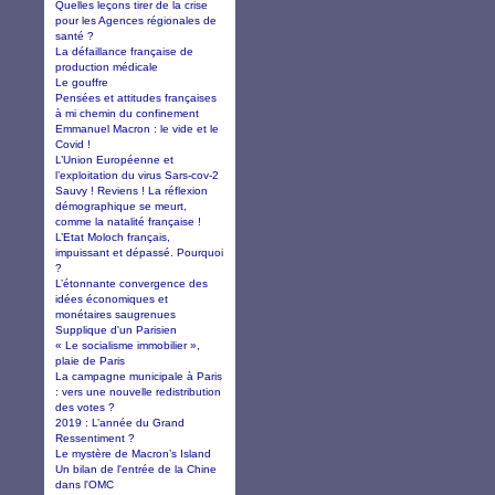
Quelles leçons tirer de la crise
pour les Agences régionales de
santé ?
La défaillance française de
production médicale
Le gouffre
Pensées et attitudes françaises
à mi chemin du confinement
Emmanuel Macron : le vide et le
Covid !
L’Union Européenne et
l’exploitation du virus Sars-cov-2
Sauvy ! Reviens ! La réflexion
démographique se meurt,
comme la natalité française !
L’Etat Moloch français,
impuissant et dépassé. Pourquoi
?
L’étonnante convergence des
idées économiques et
monétaires saugrenues
Supplique d'un Parisien
« Le socialisme immobilier »,
plaie de Paris
La campagne municipale à Paris
: vers une nouvelle redistribution
des votes ?
2019 : L’année du Grand
Ressentiment ?
Le mystère de Macron’s Island
Un bilan de l'entrée de la Chine
dans l'OMC