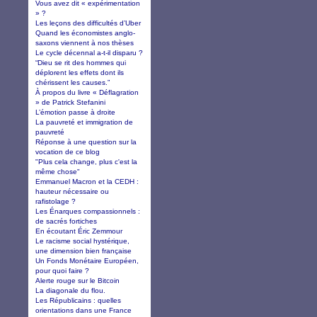
Vous avez dit « expérimentation
» ?
Les leçons des difficultés d’Uber
Quand les économistes anglo-
saxons viennent à nos thèses
Le cycle décennal a-t-il disparu ?
“Dieu se rit des hommes qui
déplorent les effets dont ils
chérissent les causes.”
À propos du livre « Déflagration
» de Patrick Stefanini
L’émotion passe à droite
La pauvreté et immigration de
pauvreté
Réponse à une question sur la
vocation de ce blog
"Plus cela change, plus c'est la
même chose"
Emmanuel Macron et la CEDH :
hauteur nécessaire ou
rafistolage ?
Les Énarques compassionnels :
de sacrés fortiches
En écoutant Éric Zemmour
Le racisme social hystérique,
une dimension bien française
Un Fonds Monétaire Européen,
pour quoi faire ?
Alerte rouge sur le Bitcoin
La diagonale du flou.
Les Républicains : quelles
orientations dans une France