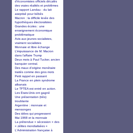
d'économistes officiels décalés
des vraies réalités et problèmes
Le rapport Landau : du lait
aseptisé pour bébés
Macron : la difficile levée des
hypothèques électoralistes
Grandes écoles : une
enseignement économique
problématique
Avis aux jeunes socialistes,
vraiment socialistes
Monnaie et libre échange
L’impuissance de M. Macron
dans l’affaire Trump
Deux mots à Paul Tucker, ancien
banquier central.
Des maux d’origine monétaire
traités comme des gros mots
Petit rappel en passant
La France en plein syndrome
albanais
Le TFTEA est entré en action.
Les Etats-Unis ont gagné
Une présentation (très)
troublante
Argentine : monnaie et
mensonges
Des idées qui progressent
Mai 1968 et la monnaie
La prétendue « sécession » des
« zélites mondialisées »
L'Administration française à