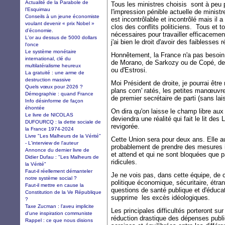
Actualité de la Parabole de
Tous les ministres choisis sont à peu p
l'Esquimau
l'impression pénible actuelle de minist
Conseils à un jeune économiste
est incontrôlable et incontrôlé mais il
voulant devenir « prix Nobel »
clos des conflits politiciens. Tous et t
d’économie.
nécessaires pour travailler efficacemen
L'or au dessus de 5000 dollars
j'ai bien le droit d'avoir des faiblesses
l'once
Le système monétaire
Honnêtement, la France n'a pas besoin
international, clé du
de Morano, de Sarkozy ou de Copé, de
multilatéralisme heureux
ou d'Estrosi.
La gratuité : une arme de
destruction massive
Moi Président de droite, je pourrai êtr
Quels vœux pour 2026 ?
plans com' ratés, les petites manœuvr
Démographie : quand France
de premier secrétaire de parti (sans lai
Info désinforme de façon
éhontée
On dira qu'on laisse le champ libre a
Le livre de NICOLAS
deviendra une réalité qui fait le lit de
DUFOURCQ : la dette sociale de
revigorée.
la France 1974-2024
Livre "Les Malheurs de la Vérité"
Cette Union sera pour deux ans. Elle a
- L'interview de l'auteur
probablement de prendre des mesures i
Annonce du dernier livre de
et attend et qui ne sont bloquées que p
Didier Dufau : "Les Malheurs de
ridicules.
la Vérité"
Faut-il réellement démanteler
Je ne vois pas, dans cette équipe, de c
notre système social ?
politique économique, sécuritaire, étra
Faut-il mettre en cause la
questions de santé publique et d'éduca
Constitution de la Ve République
supprime les excès idéologiques.
?
Taxe Zucman : l'aveu implicite
Les principales difficultés porteront sur
d'une inspiration communiste
réduction drastique des dépenses publiq
Rappel : ce que nous disions