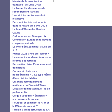
histoire de la colonisation
française" de Driss Ghali
La hiérarchie des causes de
l’effondrement français
Une victoire tardive mais fort
instructive
Deux articles très détonnants
dans le Figaro du 3 avril 2023
Le livre d’Alexandra Henrion
Caude
Ordonnance sur l'énergie : la
Commission Européenne devient
complètement folle
Le livre d’Éric Zemmour : suite ou
fin ?
France 2023 : Rire ou Pleurer ?
Les non-dits fondamentaux de la
réforme des retraites
Réconcilier Union Européenne et
démocratie
Succès et chute du «
néolibéralisme » ? Le type même
d’une histoire falsifiée.
Un article formidablement
révélateur du Financial Times
Désastre démographique : ils en
parlent enfin !
Ce que veut dire « énarchie »
sur un exemple concret
Pourquoi et comment le RPR et
le PS ont-ils sombré ?
Pulsion d'autodestruction au LR