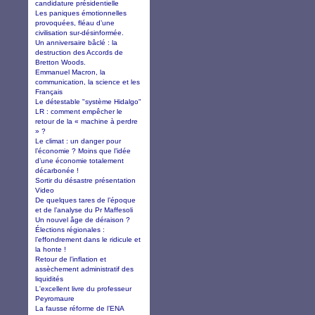
candidature présidentielle
Les paniques émotionnelles
provoquées, fléau d’une
civilisation sur-désinformée.
Un anniversaire bâclé : la
destruction des Accords de
Bretton Woods.
Emmanuel Macron, la
communication, la science et les
Français
Le détestable "système Hidalgo"
LR : comment empêcher le
retour de la « machine à perdre
» ?
Le climat : un danger pour
l’économie ? Moins que l’idée
d’une économie totalement
décarbonée !
Sortir du désastre présentation
Video
De quelques tares de l’époque
et de l’analyse du Pr Maffesoli
Un nouvel âge de déraison ?
Élections régionales :
l’effondrement dans le ridicule et
la honte !
Retour de l’inflation et
assèchement administratif des
liquidités
L'excellent livre du professeur
Peyromaure
La fausse réforme de l’ENA