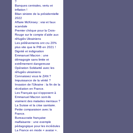
?
Banques centrales, vertu et
inflation !
Bilan sinistre de la présidentielle
2022
Affaire McKinsey : vrai et faux
scandale
Premier chèque pour la Croix-
Rouge sur le compte d'aide aux
réfugiés Ukrainiens
Les prélèvements ont cru 20%
plus vite que le PIB en 2021 !
Dignité et indignation
Emmanuel Macron : une
démagogie sans limite et
extrêmement dangereuse
Opération Solidarité avec les
réfugiés ukrainiens
Connaissez vous le ZAN ?
Impuissance de la vérité ?
Invasion de l’Ukraine : la fin de la
récréation en France.
Les Français qui s'opposent à
Emmanuel Macron sont-ils
vraiment des malades mentaux ?
La Suisse et la crise sanitaire.
Petite comparaison avec la
France.
Bureaucratie française
malfaisante : une exemple
pédagogique pour les incrédules
La France en mode « avatar ».