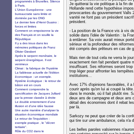
programmés à Bruxelles. Silence
Je quitterai la vie politique à la fin
à Paris.
Hollande rend cette hypothèse impossi
L'Union Européenne : une
provocantes du gouvernement Valls 2 
bureaucratie sans limite et
vanité ne font pas un président sacrific
dominée par les ONG
président.
Le dernier livre d’Henri Guaino :
forces et limites
- La position de la France vis à vis de
Comment on empoisonne la vie
solide dans l'idée de Valentin : la Fra
des Français et on souille la
République
à entâmer. Sa voix aurait mieux porté 
Il y a des trous dans les
sérieux et la profondeur des réform
mémoires politiques de Franz
été compris des prêteurs en cas de g
Olivier Giesbert
Après le serpent monétaire, le
Mais rien de tout cela ne verra le jour.
serpent énergétique. Il est
exactement rien fait pendant quatre m
venimeux
insuffisant. Ses réformes seront trop 
Climat : la fabrique de l'hystérie
trop léger pour affronter les tempêtes
La faiblesse actuelle de l'édition
institutions...
économique : un exemple.
Hystérie écologique : le retour de
Avec 17% d'opinions favorables, il a l
bâton est en cours
courir après qu'on lui ai coupé la têt
Comment comprendre la
dans le monde, où il fait plutôt rire. 
sanctification de Jacques Julliard
deux ans de campagne et deux ans de
par la presse classée à droite
Le double enterrement d'une
détail des économies dont il rebat le
illusion et d'une idée fausse
par là.
Une autre manière d'analyser la
situation économique mondiale
Sarkozy ne peut que créer de la con
Le retour de l'inquisition :
qui tire sur une ambulance, cela n'a 
exemple pratique , le "décret
tertiaire".
Les belles paroles valsiennes n'auron
Rôle du CO2 dans le
une certaine nervosité sur le terrai