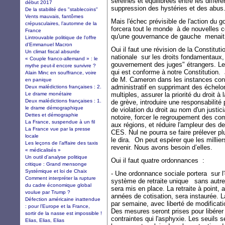
sereines et équilibrées entre les diff
début 2017
suppression des hystéries et des abus
De la stabilité des "stablecoins"
Vents mauvais, fantômes
Mais l'échec prévisible de l'action du g
crépusculaires, l’automne de la
forcera tout le monde à de nouvelles c
France
qu'une gouvernance de gauche menait à l
Lintrouvable politique de l'offre
d'Emmanuel Macron
Oui il faut une révision de la Constitut
Un climat fiscal absurde
nationale sur les droits fondamentaux
« Couple franco-allemand » : le
gouvernement des juges" étrangers. Le 
mythe peut-il encore survivre ?
qui est conforme à notre Constitution. 
Alain Minc en souffrance, voire
de M. Cameron dans les instances concer
en panique
administratif en supprimant des échelon
Deux malédictions françaises : 2.
Le drame monétaire
multiples, assurer la priorité du droit à 
Deux malédictions françaises : 1.
de grève, introduire une responsabilité
le drame démographique
de violation du droit au nom d'un justi
Dettes et démographie
notoire, forcer le regroupement des c
La France, suspendue à un fil
aux régions, et réduire l'ampleur des 
La France vue par la presse
CES. Nul ne pourra se faire prélever p
locale
le dira. On peut espérer que les millier
Les leçons de l’affaire des taxis
revenir. Nous avons besoin d’elles.
« médicalisés »
Un outil d'analyse politique
Oui il faut quatre ordonnances :
critique : Grand mensonge
Systémique et loi de Chaix
- Une ordonnance sociale portera sur l'o
Comment interpréter la rupture
système de retraite unique sans autre 
du cadre économique global
sera mis en place. La retraite à point,
voulue par Trump ?
années de cotisation, sera instaurée. L
Défection américaine inattendue
par semaine, avec liberté de modificati
: pour l’Europe et la France,
Des mesures seront prises pour libérer 
sortir de la nasse est impossible !
contraintes qui l'asphyxie. Les seuils 
Elias, Elias, Elias