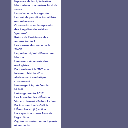
l'épreuve de la digitalisation
Macronisme : un curieux fond de
sauce
La maladie de la cagnotte
Le droit de propriété immobilière
en déshérence
Observations sur la répression
des inégalités de salaires
"genrées"
Retour de l’ambiance des
années trente ?
Les causes du drame de la
SNCF
Le péché originel d’Emmanuel
Macron
Une erreur récurrente des
écologistes
Du transistor à la TNT et à
Internet : histoire d’un
abaissement médiatique
consternant
Hommage à Agnès Verdier
Molinié
L’étrange année 2017
Les Intouchables d’État de
Vincent Jauvert - Robert Laffont
En écoutant Louis Gallois
L’Énarchie en (in) action
Un aspect du drame français :
l'agriculture
Crypto-monnaies : entre hystérie
et innovation.