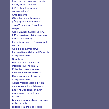
haut fonctionnaire macroniste
La leçon de Thiberville
2018 : l’explosion des
contradictions !
Craquements
Gilets jaunes, urbanistes,
géographes et sornettes
Trois Vœux dans l’esprit du
temps
Gilets Jaunes Supplique N°2
L'Eurosystème : 20 ans (et pas
toutes ses dents).
La faute première d’Emmanuel
Macron
Ce qui doit arriver arrive
La première défaite de l’Énarchie
Compassionnelle
Supplique
Faut-il traiter la Chine en
interlocuteur "normal" ?
L’histoire contemporaine :
disruption ou continuité ?
Gilets Jaunes et Énarchie
Compassionnelle
Agnès Verdier-Molinié : « en
marche vers l’immobilisme »
Laurent Obertone, et la fin
programmée de la France
blanche
Éric Zemmour, le destin français
et l’économie
Hidalgo : la prise en grippe