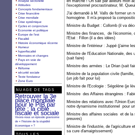
en marche ! On sait par ailleurs mon a
Analyse sectorielle
l'exceptionnel procrastinateur, M. Queui
Attitudes
Concepts fondamentaux
J'ai demandé à M. Valls de former un 
Crise financière
homogène. Il m'a proposé la compositio
Crise mondiale
Crise systémique
Ministre du Budget : Collomb (il va déc
Cycles et conjoncture
Economie et politique
Ministre des finances, de l'économie, d
Europe de l'est
l'Etat : Fillon (il a des idées)
Fiscalité
Histoire économique récente
Ministre de l'intérieur : Juppé (j'aime le
Humeur
hyperfiscalité
Ministre de l'Education Nationale, des 
Monnaies et changes
(sait faire)
Pays en voie de
développement
Ministre des armées : Le Drian (sait fai
Réforme
sécurité sociale
Ministre de la population civile (famill
Texte fondateur
(un job fait pour lui)
Zone Euro
Ministre de l'Ecologie : Ségolène (je 
NUAGE DE TAGS
Ministre des Affaires étrangères : Fabiu
Retrouver la 3e
place mondiale
Ministre des relations avec l'Union Eu
pour le PIB par
notre dynamisme institutionnel pour un
tête : la cible
fiscale et sociale
Ministre des affaires sociales et de la
Vivons-nous un épisode gravissime
preuves)
de « l’histoire de la stupidité
économique » ?
Ministre de l'industrie, de l'agriculture 
sa cure d'amaigrissement)
TOUS LES