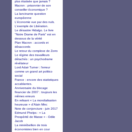
plus étatisée que jamais ?
Macron : prisonnier de son
conseiller économique ?
La lancinante question
européenne
L'économie vue par des nuls.
L'exemple de Libération.
Le désastre Hidalgo. Le livre
"Notre Drame de Paris" est en
dessous de la vérité
Plan Macron : accords et
désaccords
Le retour du complexe de Zorro
Le régime des travailleurs
détachés : un psychodrame
révélateur
Lord Adair Turner : l’erreur
comme un grand art politico
social
France : encore des statistiques
accablantes.
Anniversaire du blocage
financier de 2007 : toujours les
mêmes erreurs
En relisant « La mondialisation
heureuse » d’Alain Minc
Note de conjoncture - juin 2017
Edmund Phelps : « La
Prospérité de Masse » - Odile
Jacob
La minirébellion de trois
économistes bien en cour