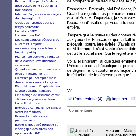
de prospérité et de sécurité dans le p
France et Europe : la fin de la
désinvolture ou le début de la
Françaises, Français, Moi Président, j'a
folie sans fin ?
Quand je regarde mes premières années
Interdire d'urgence de monoxyde
que j'ai fait. M. Depardieu, je vous d
de dihydrogène ?
l'opération d'insultes qui vous a frappé
Quelques maximes pour les
entière.
temps nouveaux
Le bel été 2024
J'espère que le nouveau des choses rét
La courbe de Dufau
aux yeux des Français et que la faillite
Les scandaleuses décisions de
préparait, pourra être évitée. J'avais d
l'Arcom et l'emprise
antidémocratique de la haute
de Mitterrand. Il s'est vanté d'avoir d
fonction publique
détruit le socialisme. Qui le regrettera 
France : conservatoire honteux
Voilà. Maintenant j'ai quelques emplette
de la violence révolutionnaire
sacralisée
Présidence de la République et je dois 
Quand les moteurs de recherche
de dégommer un costume à chaque visite
évoluent bizarrement ...
la réduction de la dépense publique."
Eléments pour comprendre la
descente aux enfers française
Pierre Manent et l’explication de
VZ
la crise politique française
Le naufrage de l’extrême centre
Commentaire (4)
|
Imprimer
|
: le faux diagnostic de Jean-
Louis Bourlanges
Brèves de comptoirs - Le samedi
Commentaire
avant les résultats
Ils osent appeler cela «
programmes »
Exiger la neutralité politique et
idéologique des sujets des
Amusant. Mais je
épreuves du BAC
à gauche pour figu