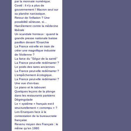
par la monnaie numérique.
Covid : il n'y a plus de
gouvernement ! Macron seul sur
sa planète narcissique.
Retour de l’inflation ? Une
possibilité sérieuse, si…
Harcèlement contre la médecine
libérale
Un scandale honteux : quand la
grande presse nationale baisse
pavillon devant l'Enarchie
La France est-elle en train de
créer une magnifique industrie
de l'éolienne ?
La farce du "Ségur de la santé"
La France peut-elle redémarrer ?
Le poids des tares anciennes
La France peut-elle redémarrer ?
L’empêchement écologique.
La France peut-elle redémarrer ?
Une vue d'en-bas.
Le piano et le tabouret
Quelques leçons de la plonge
dans les restaurants parisiens
Dégringolade
Le « système » français est-il
structurellement « corrompu » ?
Les Enarques face à la
contestation de la bureaucratie
française
Revenu moyen des Français : le
même qu'en 1980