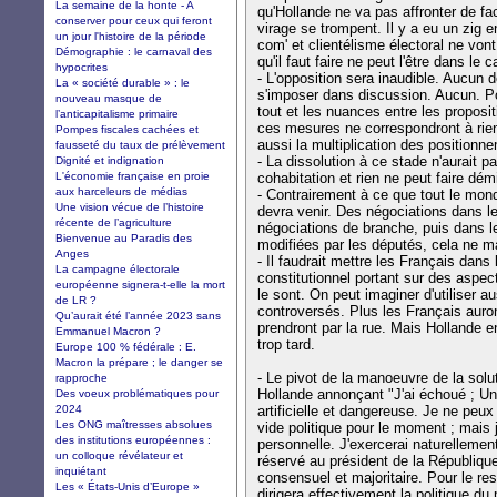
La semaine de la honte - A
qu'Hollande ne va pas affronter de fac
conserver pour ceux qui feront
virage se trompent. Il y a eu un zig e
un jour l'histoire de la période
com' et clientélisme électoral ne von
Démographie : le carnaval des
qu'il faut faire ne peut l'être dans le 
hypocrites
- L'opposition sera inaudible. Aucun 
La « société durable » : le
s'imposer dans discussion. Aucun. Po
nouveau masque de
tout et les nuances entre les proposi
l’anticapitalisme primaire
ces mesures ne correspondront à rien 
Pompes fiscales cachées et
aussi la multiplication des positionn
fausseté du taux de prélèvement
- La dissolution à ce stade n'aurait 
Dignité et indignation
L'économie française en proie
cohabitation et rien ne peut faire dém
aux harceleurs de médias
- Contrairement à ce que tout le monde
Une vision vécue de l’histoire
devra venir. Des négociations dans le
récente de l’agriculture
négociations de branche, puis dans l
Bienvenue au Paradis des
modifiées par les députés, cela ne m
Anges
- Il faudrait mettre les Français dans
La campagne électorale
constitutionnel portant sur des aspec
européenne signera-t-elle la mort
le sont. On peut imaginer d'utiliser a
de LR ?
controversés. Plus les Français auront
Qu’aurait été l’année 2023 sans
prendront par la rue. Mais Hollande e
Emmanuel Macron ?
trop tard.
Europe 100 % fédérale : E.
Macron la prépare ; le danger se
- Le pivot de la manoeuvre de la solut
rapproche
Hollande annonçant "J'ai échoué ; Un
Des voeux problématiques pour
2024
artificielle et dangereuse. Je ne peu
Les ONG maîtresses absolues
vide politique pour le moment ; mais 
des institutions européennes :
personnelle. J'exercerai naturellemen
un colloque révélateur et
réservé au président de la République 
inquiétant
consensuel et majoritaire. Pour le re
Les « États-Unis d’Europe »
dirigera effectivement la politique du