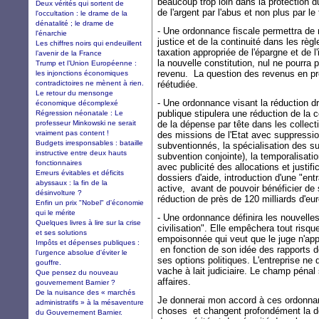
beaucoup trop loin dans la protection 
Deux vérités qui sortent de
de l'argent par l'abus et non plus par le
l'occultation : le drame de la
dénatalité ; le drame de
- Une ordonnance fiscale permettra de re
l'énarchie
justice et de la continuité dans les règ
Les chiffres noirs qui endeuillent
taxation appropriée de l'épargne et de 
l’avenir de la France
la nouvelle constitution, nul ne pourra
Trump et l’Union Européenne :
revenu. La question des revenus en pr
les injonctions économiques
contradictoires ne mènent à rien.
réétudiée.
Le retour du mensonge
- Une ordonnance visant la réduction d
économique décomplexé
publique stipulera une réduction de la 
Régression néonatale : Le
professeur Minkowski ne serait
de la dépense par tête dans les collecti
vraiment pas content !
des missions de l'Etat avec suppressio
Budgets irresponsables : bataille
subventionnés, la spécialisation des su
instructive entre deux hauts
subvention conjointe), la temporalisati
fonctionnaires
avec publicité des allocations et justif
Erreurs évitables et déficits
dossiers d'aide, introduction d'une "ent
abyssaux : la fin de la
active, avant de pouvoir bénéficier de
désinvolture ?
réduction de près de 120 milliards d'e
Enfin un prix "Nobel" d'économie
qui le mérite
- Une ordonnance définira les nouvelles 
Quelques livres à lire sur la crise
civilisation". Elle empêchera tout risque
et ses solutions
empoisonnée qui veut que le juge n'app
Impôts et dépenses publiques :
en fonction de son idée des rapports d
l'urgence absolue d'éviter le
ses options politiques. L'entreprise ne
gouffre.
vache à lait judiciaire. Le champ pénal 
Que pensez du nouveau
affaires.
gouvernement Barnier ?
De la nuisance des « marchés
Je donnerai mon accord à ces ordonnan
administratifs » à la mésaventure
choses et changent profondément la do
du Gouvernement Barnier.