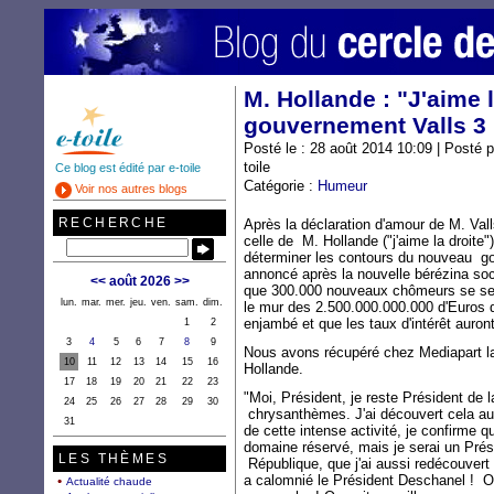
M. Hollande : "J'aime l
gouvernement Valls 3
Posté le : 28 août 2014 10:09 | Posté 
toile
Ce blog est édité par e-toile
Catégorie :
Humeur
Voir nos autres blogs
RECHERCHE
Après la déclaration d'amour de M. Valls
celle de M. Hollande ("j'aime la droit
déterminer les contours du nouveau go
annoncé après la nouvelle bérézina socia
<<
août 2026
>>
que 300.000 nouveaux chômeurs se sero
lun.
mar.
mer.
jeu.
ven.
sam.
dim.
le mur des 2.500.000.000.000 d'Euros d
enjambé et que les taux d'intérêt aur
1
2
3
4
5
6
7
8
9
Nous avons récupéré chez Mediapart la
10
11
12
13
14
15
16
Hollande.
17
18
19
20
21
22
23
"Moi, Président, je reste Président de 
24
25
26
27
28
29
30
chrysanthèmes. J'ai découvert cela au
31
de cette intense activité, je confirme q
domaine réservé, mais je serai un Prés
LES THÈMES
République, que j'ai aussi redécouver
a calomnié le Président Deschanel ! On 
Actualité chaude