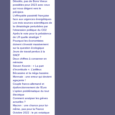
Désolés, pas de Bons Voeux
possibles pour 2023 avec ceux
qui nous dirigent vers le
précipice.
L’effroyable passivité française
face aux urgences énergétiques
Les trois sources scientifiques de
la climatologie perturbées par
l'obsession politique du CO2
Après le vote pour la présidence
de LR quelle stratégie ?
Pourquoi les économistes
doivent s'investir massivement
sur la question écologique
Jours de travail perdus à la
SNCF
Deux chiffres à conserver en
mémoire
Steven Koonin : « La part
d’incertitude ». L’artilleur.
Bécassine et la méga bassine.
Monnaie : une erreur qui devient
agaçante !
Couple franco-allemand et
dysfonctionnement de l’Euro
L’option problématique du tout
électrique
Comment analyser les grèves
actuelles ?
Macron : une chance pour lui-
même, pas pour la France
Octobre 2022 : le pic extatique