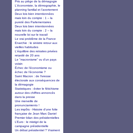
Pris au piège de la démagogie
L'économiste, la démographie, le
planning familial et l'avortement
Deux lois bien intentionnées
mais loin du compte : 1 – la
pureté des Parlementaires
Deux lois bien intentionnées
mais loin du compte : 2 – la
nouvelle loi sur le travail
Le vrai problème de la France
Enarchie : le sinistre retour aux
vieilles habitudes
L'équilibre des retraites privées
retardé de 20 ans
Le "macronisme" vu d'un pays
voisin
Échec de l’économisme ou
échec de l’économie ?
Saint Macron : de l’ivresse
électorale aux conséquences de
la démagogie
Statistiques : éviter le fétichisme
autour des chiffres annoncés
dans la presse
Une merveille de
pronunciamiento !
Les impôts - Histoire d'une folie
française de Jean Marc Daniel
Premier bilan des présidentielles
L’Euro : le mistigri de la
campagne présidentielle
Un débat présidentiel ? Vraiment