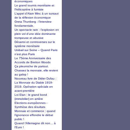
économiques
Le grand tournis monétaire et
l'hélicoptère à fumiste
L’appel d’Alain Minc à un sursaut
de la réflexion économique
Greta Thunberg : l'interview
fondamentale.
Un spectacle rare : l’explosion en
plein vol d’une idée dominante
trompeuse et abusive
Désarroi et controverses sur le
système monétaire
Unibail sur Seine – Quand Paris
n’est plus Paris
Le 75ème Anniversaire des
Accords de Bretton Woods
Ça pleurniche de partout.
Chassez la monnaie, elle revient
au galop !
Nouveau livre de Didier Dufau :
La Monnaie du Diable 1919-
2019. Opération spéciale en
avant-première
Loi Elan : le grand bond
(immobilier) en arrière
Elections européennes -
Synthèse des résultats
Monnaie et commerce : quand
l’ignorance effondre le débat
public !
Quand l’Allemagne dit non… à
l’Euro !