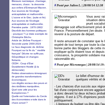
Blessure narcissique, chantage,
menaces, chaos : la descente
#
Posté par Julien L. | 28/08/14 12:38
aux enfers d'Emmanuel Macron.
Aux sources de l'écologie
anticapitaliste et malhonnête -
Vous avez rai
L'ozone et le Giec. (suite et fin)
situation déri
Aux sources de l'écologie
prurit sociali
anticapitaliste et malhonnête.
démagogie soit effectivement privé d
Première partie : 1970-1982/
France. Personnellement j'en doute. Il
Discrédit des hommes politiques
revenir à la posture de départ.
: pourquoi ? Le triste exemple de
Christophe Béchu.
Article de Jérôme Fourquet -
Il reste amusant de constater que le 
Seconde partie 2000-2024
espéré de tout temps par toute la cla
Le faux diagnostic de Jérôme
bonne partie des bloggers de cette m
Fourquet sur la fin du " modèle
expliquer qu'ils étaient tous et depuis 
français" Décrire ne suffit pas.
croissance, la prospérité solidaire mai
Géopolitique et changes
raisonnable etc.
flottants
CEDH : Coup d’Etat
#
Posté par Micromegas | 28/08/14 19
Durablement Hostile (à la
démocratie)
Petites observations témoignant
Le billet d'humour de
de grandes transformations
quelques vérités et 
économiques
Les dégâts sociaux des peurs et
- Les chances d'un succès aux région
des idolâtries manipulées.
fait d'une conjoncture encore aggravé
Quel vote utile pour les
Européennes ?
a donc devant lui deux échecs probabl
Quelle est l'orientation du Cercle
régions. Il est à 17% d'opinions positi
des économistes e-toile dans le
politiquement.
chaos actuel ?
- L'épreuve du budget va être dès l'