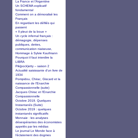
La France et l'Argentine
Un SCHEMA explicatif
fondamental
Comment on a démoralisé les
Français
En regardant les défilés qui
passent
« Il pleut de la boue »
Un cycle infernal français :
démagogie, dépenses
publiques, dettes,
communication niaiseuse,
Hommage à Sylvie Kaufmann
Pourquoi il faut interdire la
LIBRA
Pik(pock)etty – saison 2
Actualité saisissante d'un livre de
1934
Pompidou, Chirac, Giscard et la
naissance de l'Enarchie
Compassionnelle (suite)
Jacques Chirac et l'Enarchie
Compassionnelle
Octobre 2019. Quelques
Instantanés (Suite)
Octobre 2019 : quelques
instantanés significatifs
Monnaie : les analyses
désespérantes des économistes
appelés par les médias
Le journal Le Monde face à
l’éclatement des dogmes