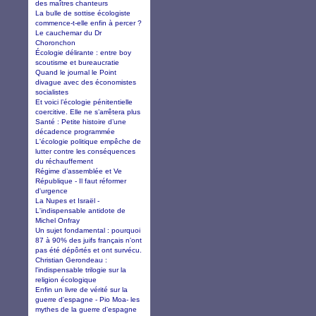
des maîtres chanteurs
La bulle de sottise écologiste
commence-t-elle enfin à percer ?
Le cauchemar du Dr
Choronchon
Écologie délirante : entre boy
scoutisme et bureaucratie
Quand le journal le Point
divague avec des économistes
socialistes
Et voici l’écologie pénitentielle
coercitive. Elle ne s’arrêtera plus
Santé : Petite histoire d’une
décadence programmée
L'écologie politique empêche de
lutter contre les conséquences
du réchauffement
Régime d’assemblée et Ve
République - Il faut réformer
d'urgence
La Nupes et Israël -
L'indispensable antidote de
Michel Onfray
Un sujet fondamental : pourquoi
87 à 90% des juifs français n'ont
pas été dépôrtés et ont survécu.
Christian Gerondeau :
l'indispensable trilogie sur la
religion écologique
Enfin un livre de vérité sur la
guerre d'espagne - Pio Moa- les
mythes de la guerre d'espagne