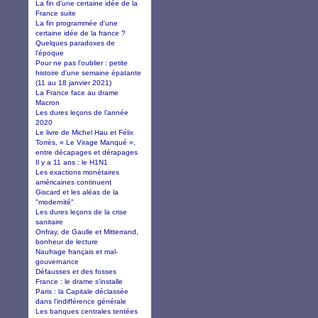
La fin d'une certaine idée de la
France suite
La fin programmée d'une
certaine idée de la france ?
Quelques paradoxes de
l'époque
Pour ne pas l'oublier : petite
histoire d'une semaine épatante
(11 au 18 janvier 2021)
La France face au drame
Macron
Les dures leçons de l’année
2020
Le livre de Michel Hau et Félix
Torrès, « Le Virage Manqué »,
entre décapages et dérapages
Il y a 11 ans : le H1N1
Les exactions monétaires
américaines continuent
Giscard et les aléas de la
"modernité"
Les dures leçons de la crise
sanitaire
Onfray, de Gaulle et Mitterrand,
bonheur de lecture
Naufrage français et mal-
gouvernance
Défausses et des fosses
France : le drame s'installe
Paris : la Capitale déclassée
dans l'indifférence générale
Les banques centrales tentées