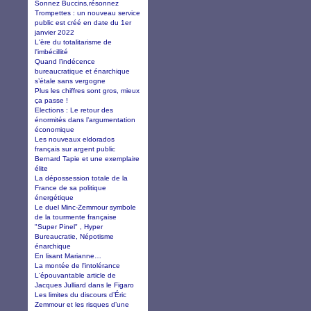
Sonnez Buccins,résonnez
Trompettes : un nouveau service
public est créé en date du 1er
janvier 2022
L'ère du totalitarisme de
l'imbécillité
Quand l’indécence
bureaucratique et énarchique
s’étale sans vergogne
Plus les chiffres sont gros, mieux
ça passe !
Elections : Le retour des
énormités dans l’argumentation
économique
Les nouveaux eldorados
français sur argent public
Bernard Tapie et une exemplaire
élite
La dépossession totale de la
France de sa politique
énergétique
Le duel Minc-Zemmour symbole
de la tourmente française
"Super Pinel" , Hyper
Bureaucratie, Népotisme
énarchique
En lisant Marianne…
La montée de l'intolérance
L'épouvantable article de
Jacques Julliard dans le Figaro
Les limites du discours d’Éric
Zemmour et les risques d’une