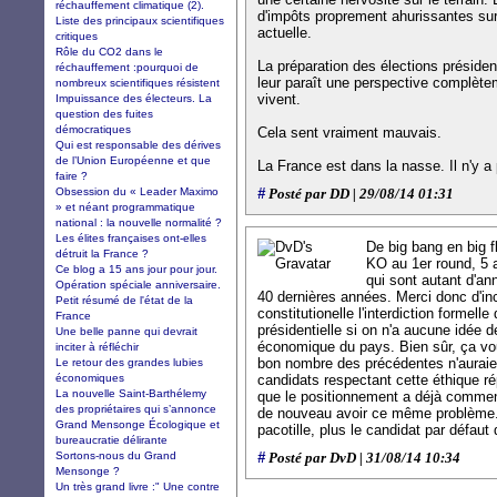
réchauffement climatique (2).
d'impôts proprement ahurissantes sur l
Liste des principaux scientifiques
actuelle.
critiques
Rôle du CO2 dans le
La préparation des élections préside
réchauffement :pourquoi de
leur paraît une perspective complètem
nombreux scientifiques résistent
vivent.
Impuissance des électeurs. La
question des fuites
démocratiques
Cela sent vraiment mauvais.
Qui est responsable des dérives
de l’Union Européenne et que
La France est dans la nasse. Il n'y a 
faire ?
Obsession du « Leader Maximo
#
Posté par DD | 29/08/14 01:31
» et néant programmatique
national : la nouvelle normalité ?
Les élites françaises ont-elles
De big bang en big 
détruit la France ?
KO au 1er round, 5 
Ce blog a 15 ans jour pour jour.
qui sont autant d'a
Opération spéciale anniversaire.
40 dernières années. Merci donc d'in
Petit résumé de l'état de la
constitutionelle l'interdiction formelle
France
présidentielle si on n'a aucune idée
Une belle panne qui devrait
économique du pays. Bien sûr, ça voud
inciter à réfléchir
bon nombre des précédentes n'auraie
Le retour des grandes lubies
économiques
candidats respectant cette éthique ré
La nouvelle Saint-Barthélemy
que le positionnement a déjà commen
des propriétaires qui s’annonce
de nouveau avoir ce même problème. 
Grand Mensonge Écologique et
pacotille, plus le candidat par défaut
bureaucratie délirante
Sortons-nous du Grand
#
Posté par DvD | 31/08/14 10:34
Mensonge ?
Un très grand livre :" Une contre