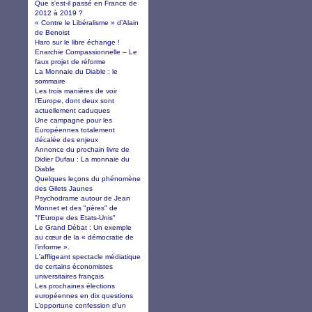
Que s'est-il passé en France de
2012 à 2019 ?
« Contre le Libéralisme » d’Alain
de Benoist
Haro sur le libre échange !
Enarchie Compassionnelle – Le
faux projet de réforme
La Monnaie du Diable : le
sommaire
Les trois manières de voir
l’Europe, dont deux sont
actuellement caduques
Une campagne pour les
Européennes totalement
décalée des enjeux
Annonce du prochain livre de
Didier Dufau : La monnaie du
Diable
Quelques leçons du phénomène
des Gilets Jaunes
Psychodrame autour de Jean
Monnet et des "pères" de
"l'Europe des Etats-Unis"
Le Grand Débat : Un exemple
au cœur de la « démocratie de
l’informe ».
L'affligeant spectacle médiatique
de certains économistes
universitaires français
Les prochaines élections
européennes en dix questions
L’opportune confession d’un