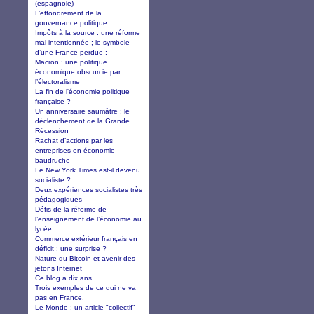
(espagnole)
L’effondrement de la
gouvernance politique
Impôts à la source : une réforme
mal intentionnée ; le symbole
d’une France perdue ;
Macron : une politique
économique obscurcie par
l’électoralisme
La fin de l'économie politique
française ?
Un anniversaire saumâtre : le
déclenchement de la Grande
Récession
Rachat d’actions par les
entreprises en économie
baudruche
Le New York Times est-il devenu
socialiste ?
Deux expériences socialistes très
pédagogiques
Défis de la réforme de
l’enseignement de l’économie au
lycée
Commerce extérieur français en
déficit : une surprise ?
Nature du Bitcoin et avenir des
jetons Internet
Ce blog a dix ans
Trois exemples de ce qui ne va
pas en France.
Le Monde : un article "collectif"