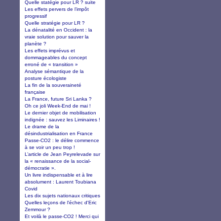
Quelle statégie pour LR ? suite
Les effets pervers de l’impôt
progressif
Quelle stratégie pour LR ?
La dénatalité en Occident : la
vraie solution pour sauver la
planète ?
Les effets imprévus et
dommageables du concept
erroné de « transition »
Analyse sémantique de la
posture écologiste
La fin de la souveraineté
française
La France, future Sri Lanka ?
Oh ce joli Week-End de mai !
Le dernier objet de mobilisation
indignée : sauvez les Liminaires !
Le drame de la
désindustrialisation en France
Passe-CO2 : le délire commence
à se voir un peu trop !
L’article de Jean Peyrelevade sur
la « renaissance de la social-
démocratie ».
Un livre indispensable et à lire
absolument : Laurent Toubiana
Covid
Les dix sujets nationaux critiques
Quelles leçons de l'échec d'Eric
Zemmour ?
Et voilà le passe-CO2 ! Merci qui