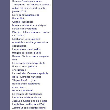
Sonnez Buccins,résonnez
Trompettes : un nouveau service
public est créé en date du 1er
janvier 2022
L'ère du totalitarisme de
l'imbécillité
Quand l’indécence
bureaucratique et énarchique
s’étale sans vergogne
Plus les chiffres sont gros, mieux
ça passe !
Elections : Le retour des
énormités dans l’argumentation
économique
Les nouveaux eldorados
français sur argent public
Bernard Tapie et une exemplaire
élite
La dépossession totale de la
France de sa politique
énergétique
Le duel Minc-Zemmour symbole
de la tourmente française
"Super Pinel" , Hyper
Bureaucratie, Népotisme
énarchique
En lisant Marianne…
La montée de l'intolérance
L'épouvantable article de
Jacques Julliard dans le Figaro
Les limites du discours d’Éric
Zemmour et les risques d’une