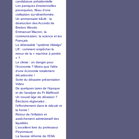
candidature présidentielle
Les paniques émotionnelles
provoquées, fléau d’une
civilisation sur-désinformée.
Un anniversaire bâclé : la
destruction des Accords de
Bretton Woods.
Emmanuel Macron, la
communication, la science et les
Français
Le détestable "système Hidalgo"
LR : comment empêcher le
retour de la « machine à perdre
» ?
Le climat : un danger pour
l’économie ? Moins que l’idée
d’une économie totalement
décarbonée !
Sortir du désastre présentation
Video
De quelques tares de l’époque
et de l’analyse du Pr Maffesoli
Un nouvel âge de déraison ?
Élections régionales :
l’effondrement dans le ridicule et
la honte !
Retour de l’inflation et
assèchement administratif des
liquidités
L'excellent livre du professeur
Peyromaure
La fausse réforme de l’ENA