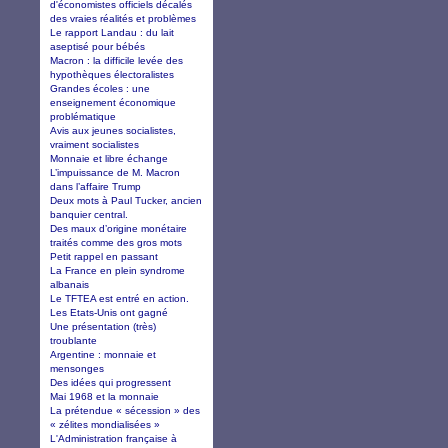
d'économistes officiels décalés
des vraies réalités et problèmes
Le rapport Landau : du lait
aseptisé pour bébés
Macron : la difficile levée des
hypothèques électoralistes
Grandes écoles : une
enseignement économique
problématique
Avis aux jeunes socialistes,
vraiment socialistes
Monnaie et libre échange
L’impuissance de M. Macron
dans l’affaire Trump
Deux mots à Paul Tucker, ancien
banquier central.
Des maux d’origine monétaire
traités comme des gros mots
Petit rappel en passant
La France en plein syndrome
albanais
Le TFTEA est entré en action.
Les Etats-Unis ont gagné
Une présentation (très)
troublante
Argentine : monnaie et
mensonges
Des idées qui progressent
Mai 1968 et la monnaie
La prétendue « sécession » des
« zélites mondialisées »
L'Administration française à