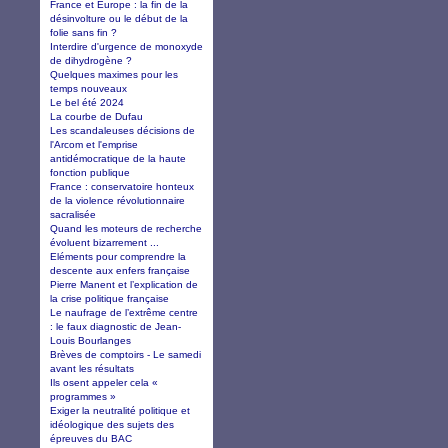
France et Europe : la fin de la
désinvolture ou le début de la
folie sans fin ?
Interdire d'urgence de monoxyde
de dihydrogène ?
Quelques maximes pour les
temps nouveaux
Le bel été 2024
La courbe de Dufau
Les scandaleuses décisions de
l'Arcom et l'emprise
antidémocratique de la haute
fonction publique
France : conservatoire honteux
de la violence révolutionnaire
sacralisée
Quand les moteurs de recherche
évoluent bizarrement ...
Eléments pour comprendre la
descente aux enfers française
Pierre Manent et l’explication de
la crise politique française
Le naufrage de l’extrême centre
: le faux diagnostic de Jean-
Louis Bourlanges
Brèves de comptoirs - Le samedi
avant les résultats
Ils osent appeler cela «
programmes »
Exiger la neutralité politique et
idéologique des sujets des
épreuves du BAC