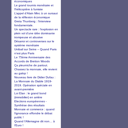
économiques
Le grand tournis monétaire et
l'hélicoptère à fumiste
L’appel d’Alain Minc à un sursaut
de la réflexion économique
Greta Thunberg : l'interview
fondamentale.
Un spectacle rare : l’explosion en
plein vol d’une idée dominante
trompeuse et abusive
Désarroi et controverses sur le
système monétaire
Unibail sur Seine – Quand Paris
n’est plus Paris
Le 75ème Anniversaire des
Accords de Bretton Woods
Ça pleurniche de partout.
Chassez la monnaie, elle revient
au galop !
Nouveau livre de Didier Dufau :
La Monnaie du Diable 1919-
2019. Opération spéciale en
avant-première
Loi Elan : le grand bond
(immobilier) en arrière
Elections européennes -
Synthèse des résultats
Monnaie et commerce : quand
l’ignorance effondre le débat
public !
Quand l’Allemagne dit non… à
l’Euro !