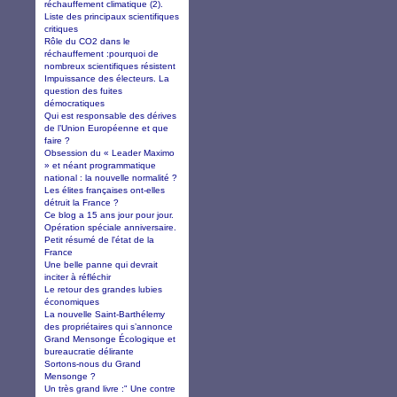
réchauffement climatique (2).
Liste des principaux scientifiques
critiques
Rôle du CO2 dans le
réchauffement :pourquoi de
nombreux scientifiques résistent
Impuissance des électeurs. La
question des fuites
démocratiques
Qui est responsable des dérives
de l’Union Européenne et que
faire ?
Obsession du « Leader Maximo
» et néant programmatique
national : la nouvelle normalité ?
Les élites françaises ont-elles
détruit la France ?
Ce blog a 15 ans jour pour jour.
Opération spéciale anniversaire.
Petit résumé de l'état de la
France
Une belle panne qui devrait
inciter à réfléchir
Le retour des grandes lubies
économiques
La nouvelle Saint-Barthélemy
des propriétaires qui s’annonce
Grand Mensonge Écologique et
bureaucratie délirante
Sortons-nous du Grand
Mensonge ?
Un très grand livre :" Une contre