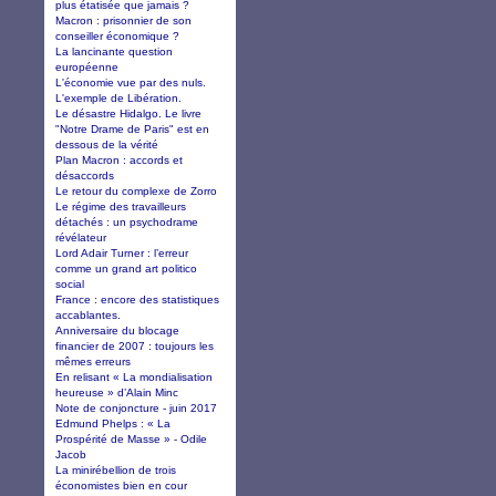
plus étatisée que jamais ?
Macron : prisonnier de son
conseiller économique ?
La lancinante question
européenne
L'économie vue par des nuls.
L'exemple de Libération.
Le désastre Hidalgo. Le livre
"Notre Drame de Paris" est en
dessous de la vérité
Plan Macron : accords et
désaccords
Le retour du complexe de Zorro
Le régime des travailleurs
détachés : un psychodrame
révélateur
Lord Adair Turner : l’erreur
comme un grand art politico
social
France : encore des statistiques
accablantes.
Anniversaire du blocage
financier de 2007 : toujours les
mêmes erreurs
En relisant « La mondialisation
heureuse » d’Alain Minc
Note de conjoncture - juin 2017
Edmund Phelps : « La
Prospérité de Masse » - Odile
Jacob
La minirébellion de trois
économistes bien en cour