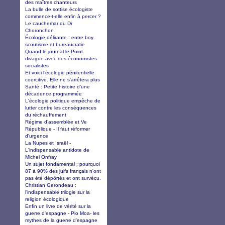
des maîtres chanteurs
La bulle de sottise écologiste
commence-t-elle enfin à percer ?
Le cauchemar du Dr
Choronchon
Écologie délirante : entre boy
scoutisme et bureaucratie
Quand le journal le Point
divague avec des économistes
socialistes
Et voici l’écologie pénitentielle
coercitive. Elle ne s’arrêtera plus
Santé : Petite histoire d’une
décadence programmée
L'écologie politique empêche de
lutter contre les conséquences
du réchauffement
Régime d’assemblée et Ve
République - Il faut réformer
d'urgence
La Nupes et Israël -
L'indispensable antidote de
Michel Onfray
Un sujet fondamental : pourquoi
87 à 90% des juifs français n'ont
pas été dépôrtés et ont survécu.
Christian Gerondeau :
l'indispensable trilogie sur la
religion écologique
Enfin un livre de vérité sur la
guerre d'espagne - Pio Moa- les
mythes de la guerre d'espagne