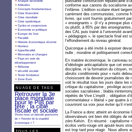
puissante construction républicaine d’
Analyse sectorielle
conforme aux canons du socialisme ava
Attitudes
Concepts fondamentaux
l’infâmie. L’édition scolaire étant lar
Crise financière
carrément des communistes, comme Nat
Crise mondiale
livres, qui sont fournis gratuitement pa
Crise systémique
« enseignants » (il n’y a presque plus
Cycles et conjoncture
ou plutôt, à 85% par des enseignantes, 
Economie et politique
des CAL puis trainé à l’université avan
Europe de l'est
« pédagogos », le spectacle final est s
Fiscalité
l’effondrement du niveau général.
Histoire économique récente
Humeur
Quiconque a été invité à exposer devan
hyperfiscalité
nulle ; moraline et politiquement correc
Monnaies et changes
Pays en voie de
En matière économique, le caniveau scol
développement
d’idéologie anticapitaliste que cet ens
Réforme
discipline, ni la formation du citoyen, m
sécurité sociale
abrutis conditionnés pour « nuits debou
Texte fondateur
choisissent de devenir journalistes de
Zone Euro
voit le résultat tous les jours dans les 
critique du capitalisme ; privilège accor
NUAGE DE TAGS
sociales sacralisées ; blabla ininterrom
Retrouver la 3e
répétés de Vive L’impôt ; obligation d’é
place mondiale
commentateur « libéral » par quatre à
pour le PIB par
couvriront sa voix pour éviter qu’il n’en
tête : la cible
fiscale et sociale
La France a donc atteint en économie le
Vivons-nous un épisode gravissime
observateurs ont bien été obligés de r
de « l’histoire de la stupidité
zéro Kelvin. En résumé : capitalisme =
économique » ?
écolos verts-rouge ont ajouté leurs stra
est trop tard pour réagir. Nous allons a
TOUS LES