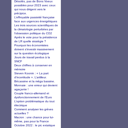
Désolés, pas de Bons Voeux
possibles pour 2023 avec ceux
qui nous dirigent vers le
précipice.
L’effroyable passivité française
face aux urgences énergétiques
Les trois sources scientifiques de
la climatologie perturbées par
l'obsession politique du CO2
Après le vote pour la présidence
de LR quelle stratégie ?
Pourquoi les économistes
doivent s'investir massivement
sur la question écologique
Jours de travail perdus à la
SNCF
Deux chiffres à conserver en
mémoire
Steven Koonin : « La part
d’incertitude ». L’artilleur.
Bécassine et la méga bassine.
Monnaie : une erreur qui devient
agaçante !
Couple franco-allemand et
dysfonctionnement de l’Euro
L’option problématique du tout
électrique
Comment analyser les grèves
actuelles ?
Macron : une chance pour lui-
même, pas pour la France
Octobre 2022 : le pic extatique