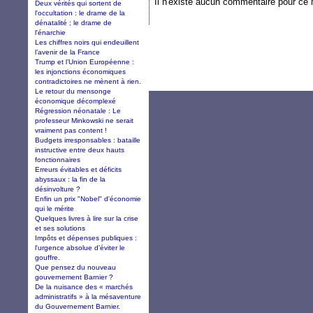
Il n'existe aucun commentaire pour ce
Deux vérités qui sortent de
l'occultation : le drame de la
dénatalité ; le drame de
l'énarchie
Les chiffres noirs qui endeuillent
l’avenir de la France
Trump et l’Union Européenne :
les injonctions économiques
contradictoires ne mènent à rien.
Le retour du mensonge
économique décomplexé
Régression néonatale : Le
professeur Minkowski ne serait
vraiment pas content !
Budgets irresponsables : bataille
instructive entre deux hauts
fonctionnaires
Erreurs évitables et déficits
abyssaux : la fin de la
désinvolture ?
Enfin un prix "Nobel" d'économie
qui le mérite
Quelques livres à lire sur la crise
et ses solutions
Impôts et dépenses publiques :
l'urgence absolue d'éviter le
gouffre.
Que pensez du nouveau
gouvernement Barnier ?
De la nuisance des « marchés
administratifs » à la mésaventure
du Gouvernement Barnier.