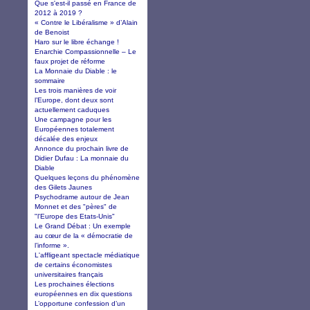
Que s'est-il passé en France de
2012 à 2019 ?
« Contre le Libéralisme » d’Alain
de Benoist
Haro sur le libre échange !
Enarchie Compassionnelle – Le
faux projet de réforme
La Monnaie du Diable : le
sommaire
Les trois manières de voir
l’Europe, dont deux sont
actuellement caduques
Une campagne pour les
Européennes totalement
décalée des enjeux
Annonce du prochain livre de
Didier Dufau : La monnaie du
Diable
Quelques leçons du phénomène
des Gilets Jaunes
Psychodrame autour de Jean
Monnet et des "pères" de
"l'Europe des Etats-Unis"
Le Grand Débat : Un exemple
au cœur de la « démocratie de
l’informe ».
L'affligeant spectacle médiatique
de certains économistes
universitaires français
Les prochaines élections
européennes en dix questions
L’opportune confession d’un