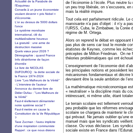
Actualité de la Parabole de
de l’économie à l’école. Plus neutre tu
l'Esquimau
un peu trop libérale, on s’excusera, en
Conseils à un jeune économiste
mais la réalité impure.
voulant devenir « prix Nobel »
d’économie.
Tout cela est parfaitement ridicule. Le 
L'or au dessus de 5000 dollars
marxisante n’a pas d’objet : il n’y a p
l'once
l’URSS, Cuba, le Zimbabwe, la Corée d
Le système monétaire
régime de M. Ortega.
international, clé du
multilatéralisme heureux
Alors on reprend le débat en opposant 
La gratuité : une arme de
pas plus de sens car tout le monde co
destruction massive
étatistes de Keynes, comme les échecs 
Quels vœux pour 2026 ?
préceptes de Milton Friedman. On ne f
Démographie : quand France
théories problématiques qui ont échoué
Info désinforme de façon
éhontée
L’enseignement de l’économie doit d’a
Le livre de NICOLAS
les principales notions et possèdent le
DUFOURCQ : la dette sociale de
mécanismes fondamentaux et décrire 
la France 1974-2024
devraient être la seule ambition de l’
Livre "Les Malheurs de la Vérité"
- L'interview de l'auteur
La mathématique microéconomique est u
Annonce du dernier livre de
« neutraliser » la discipline mais du co
Didier Dufau : "Les Malheurs de
intéressant, ni même utile, étant total
la Vérité"
Faut-il réellement démanteler
Le terrain scolaire est tellement verrouil
notre système social ?
peu probable que les réformes envisagée
Faut-il mettre en cause la
scolaire se chargera de maintenir le c
Constitution de la Ve République
qui prévaut. Ne jamais oublier qu’une en
?
manuel mais que les syndicats veillen
Taxe Zucman : l'aveu implicite
classe. Ou vous déclasse. Les syndicats
d'une inspiration communiste
sociale existe en France dans l’Edunat. 
Rappel : ce que nous disions