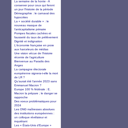
La semaine de la honte - A
conserver pour ceux qui feront
un jour l'histoire de la période
Démographie : le carnaval des
hypocrites
La « société durable » : le
nouveau masque de
l’anticapitalisme primaire
Pompes fiscales cachées et
fausseté du taux de prélèvement
Dignité et indignation
L'économie française en proie
aux harceleurs de médias
Une vision vécue de l’histoire
récente de l’agriculture
Bienvenue au Paradis des
Anges
La campagne électorale
européenne signera-t-elle la mort
de LR ?
Qu’aurait été l’année 2023 sans
Emmanuel Macron ?
Europe 100 % fédérale : E.
Macron la prépare ; le danger se
rapproche
Des voeux problématiques pour
2024
Les ONG maîtresses absolues
des institutions européennes :
un colloque révélateur et
inquiétant
Les « États-Unis d’Europe »