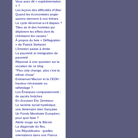
Vous avez dit « expérimentation
» ?
Les leçons des difficultés d’Uber
Quand les économistes anglo-
saxons viennent à nos thèses
Le cycle décennal a-t-il disparu ?
“Dieu se rit des hommes qui
déplorent les effets dont ils
chérissent les causes.”
À propos du livre « Déflagration
» de Patrick Stefanini
L’émotion passe à droite
La pauvreté et immigration de
pauvreté
Réponse à une question sur la
vocation de ce blog
"Plus cela change, plus c'est la
même chose"
Emmanuel Macron et la CEDH :
hauteur nécessaire ou
rafistolage ?
Les Énarques compassionnels :
de sacrés fortiches
En écoutant Éric Zemmour
Le racisme social hystérique,
une dimension bien française
Un Fonds Monétaire Européen,
pour quoi faire ?
Alerte rouge sur le Bitcoin
La diagonale du flou.
Les Républicains : quelles
orientations dans une France