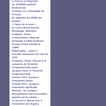
La France et l'Argentine
Un SCHEMA explicatif
fondamental
Comment on a démoralisé les
Français
En regardant les défilés qui
passent
« Il pleut de la boue »
Un cycle infernal français :
démagogie, dépenses
publiques, dettes,
communication niaiseuse,
Hommage à Sylvie Kaufmann
Pourquoi il faut interdire la
LIBRA
Pik(pock)etty – saison 2
Actualité saisissante d'un livre de
1934
Pompidou, Chirac, Giscard et la
naissance de l'Enarchie
Compassionnelle (suite)
Jacques Chirac et l'Enarchie
Compassionnelle
Octobre 2019. Quelques
Instantanés (Suite)
Octobre 2019 : quelques
instantanés significatifs
Monnaie : les analyses
désespérantes des économistes
appelés par les médias
Le journal Le Monde face à
l’éclatement des dogmes