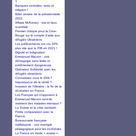
?
Banques centrales, vertu et
inflation !
Bilan sinistre de la présidentielle
2022
Affaire McKinsey : vrai et faux
scandale
Premier chèque pour la Croix-
Rouge sur le compte d'aide aux
réfugiés Ukrainiens
Les prélèvements ont cru 20%
plus vite que le PIB en 2021 !
Dignité et indignation
Emmanuel Macron : une
démagogie sans limite et
extrêmement dangereuse
Opération Solidarité avec les
réfugiés ukrainiens
Connaissez vous le ZAN ?
Impuissance de la vérité ?
Invasion de l’Ukraine : la fin de la
récréation en France.
Les Français qui s'opposent à
Emmanuel Macron sont-ils
vraiment des malades mentaux ?
La Suisse et la crise sanitaire.
Petite comparaison avec la
France.
Bureaucratie française
malfaisante : une exemple
pédagogique pour les incrédules
La France en mode « avatar ».