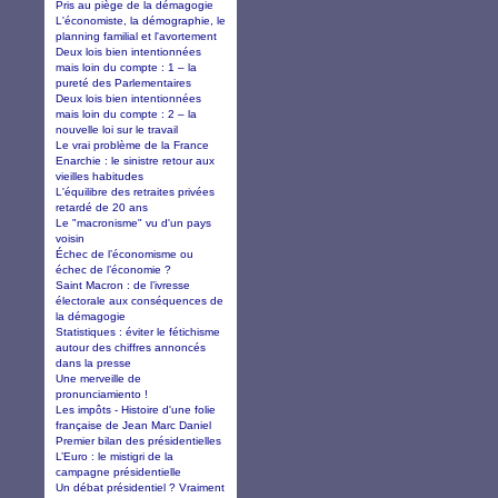
Pris au piège de la démagogie
L'économiste, la démographie, le
planning familial et l'avortement
Deux lois bien intentionnées
mais loin du compte : 1 – la
pureté des Parlementaires
Deux lois bien intentionnées
mais loin du compte : 2 – la
nouvelle loi sur le travail
Le vrai problème de la France
Enarchie : le sinistre retour aux
vieilles habitudes
L'équilibre des retraites privées
retardé de 20 ans
Le "macronisme" vu d'un pays
voisin
Échec de l’économisme ou
échec de l’économie ?
Saint Macron : de l’ivresse
électorale aux conséquences de
la démagogie
Statistiques : éviter le fétichisme
autour des chiffres annoncés
dans la presse
Une merveille de
pronunciamiento !
Les impôts - Histoire d'une folie
française de Jean Marc Daniel
Premier bilan des présidentielles
L’Euro : le mistigri de la
campagne présidentielle
Un débat présidentiel ? Vraiment