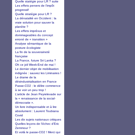
Quelle statégie pour LR ? suite
Les effets pervers de l’impôt
progressif
Quelle stratégie pour LR ?
La dénatalité en Occident : la
vraie solution pour sauver la
planète ?
Les effets imprévus et
dommageables du concept
erroné de « transition »
Analyse sémantique de la
posture écologiste
La fin de la souveraineté
française
La France, future Sri Lanka ?
Oh ce joli Week-End de mai !
Le dernier objet de mobilisation
indignée : sauvez les Liminaires !
Le drame de la
désindustrialisation en France
Passe-CO2 : le délire commence
à se voir un peu trop !
L’article de Jean Peyrelevade sur
la « renaissance de la social-
démocratie ».
Un livre indispensable et à lire
absolument : Laurent Toubiana
Covid
Les dix sujets nationaux critiques
Quelles leçons de l'échec d'Eric
Zemmour ?
Et voilà le passe-CO2 ! Merci qui