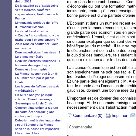
rester dans le courant dominant. Comme
début 2017
De la stabilité des "stablecoins"
d’économie qui ont une formation mat
Vents mauvais, fantômes
inexistante, croire qu’ils vont enseigne
crépusculaires, l’automne de la
bonne parole est d’une parfaite drôlerie 
France
Lintrouvable politique de l'offre
L’Economist dans un numéro récent expl
d'Emmanuel Macron
d’enseigner la macro-économie, (assimil
Un climat fiscal absurde
grande partie des économistes en prov
« Couple franco-allemand » : le
américaines). L’ennui, c’est qu’ils n’on
mythe peut-il encore survivre ?
sinon pour expliquer que ce sont des vil
Alain Minc en souffrance, voire
bénéfique jeu du marché. Il faut se rap
en panique
le déclenchement de la chute des ban
Deux malédictions françaises : 2.
la cupidité des banquiers, tels étaient 
Le drame monétaire
qu’une « expiation » sur le dos des au
Deux malédictions françaises : 1.
le drame démographique
La science économique est en difficult
Dettes et démographie
son enseignement ne soit pas facile. En 
La France, suspendue à un fil
les résidus d’idéologie qui enserrent en
La France vue par la presse
Et une partie des enseignants : M. Ale
locale
tout le monde a eu l’occasion de médit
Les leçons de l’affaire des taxis
gauchiste, donnent une bonne idée du 
« médicalisés »
Un outil d'analyse politique
L’important est de donner des connaissa
critique : Grand mensonge
beaucoup. Et de ne jamais transiger sur
Systémique et loi de Chaix
nécessairement dans l’abstraction ma
Comment interpréter la rupture
du cadre économique global
Commentaire (0)
|
Imprimer
|
voulue par Trump ?
Défection américaine inattendue
: pour l’Europe et la France,
Commentaire
sortir de la nasse est impossible !
Elias, Elias, Elias