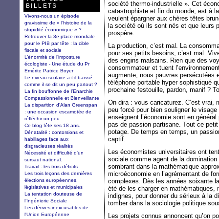
société thermo-industrielle ». Cet éco
BILLETS
catastrophiste et fin du monde, est à 
Vivons-nous un épisode
veulent épargner aux chères têtes brune
gravissime de « l’histoire de la
la société où ils sont nés et que leurs p
stupidité économique » ?
prospère.
Retrouver la 3e place mondiale
pour le PIB par tête : la cible
La production, c’est mal. La consommati
fiscale et sociale
pour ses petits besoins, c’est mal. Vive
L’énormité de l’imposture
des engins malsains. Rien que des voyo
écologiste - Une étude du Pr
consommateur et tuent l’environnement
Emérite Patrice Boyer
augmente, nous pauvres persécutées e
Le niveau scolaire a-t-il baissé
téléphone portable hyper sophistiqué qu
comme il se dit un peu partout ?
prochaine festouille, pardon, manif ? 
La fin bouffonne de l’Enarchie
Compassionnelle et Bienveillante
On dira : vous caricaturez. C’est vrai, 
La disparition d’Alan Greenspan
peu forcé pour bien souligner le visage 
: une occasion escamotée de
enseignent l’économie sont en général
réfléchir un peu
pas de passion partisane. Tout ce peti
Ce blog fête ses 18 ans.
potage. De temps en temps, un passionn
Dénatalité : contorsions et
captif.
habillages face aux
disgracieuses réalités
Les économistes universitaires ont tent
Nécessité et difficulté d'un
sociale comme agent de la domination c
sursaut national.
sombrant dans la mathématique approxim
Travail : les trois déficits
microéconomie en l’agrémentant de fo
Les trois leçons des dernières
élections européennes,
complexes. Dès les années soixante la
législatives et municipales
été de les charger en mathématiques,
La tentation douteuse de
indignes, pour donner du sérieux à la dis
l’Ingénierie Sociale
tomber dans la sociologie politique so
Les dérives inexcusables de
l'Union Européenne
Les projets connus annoncent qu’on po