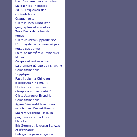
haut fonctionnaire macroniste
La leçon de Thiberville
2018 : l’explosion des
contradictions !
Craquements
Gilets jaunes, urbanistes,
géographes et sornettes
Trois Vœux dans l’esprit du
temps
Gilets Jaunes Supplique N°2
L'Eurosystème : 20 ans (et pas
toutes ses dents).
La faute première d’Emmanuel
Macron
Ce qui doit arriver arrive
La première défaite de l’Énarchie
Compassionnelle
Supplique
Faut-il traiter la Chine en
interlocuteur "normal" ?
L’histoire contemporaine :
disruption ou continuité ?
Gilets Jaunes et Énarchie
Compassionnelle
Agnès Verdier-Molinié : « en
marche vers l’immobilisme »
Laurent Obertone, et la fin
programmée de la France
blanche
Éric Zemmour, le destin français
et l’économie
Hidalgo : la prise en grippe