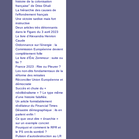
histoire de la colonisation
française" de Driss Ghali
La hiérarchie des causes de
l’effondrement français
Une victoire tardive mais fort
instructive
Deux articles très détonnants
dans le Figaro du 3 avril 2023
Le livre d’Alexandra Henrion
Caude
Ordonnance sur l'énergie : la
Commission Européenne devient
complètement folle
Le livre d’Éric Zemmour : suite ou
fin ?
France 2023 : Rire ou Pleurer ?
Les non-dits fondamentaux de la
réforme des retraites
Réconcilier Union Européenne et
démocratie
Succès et chute du «
néolibéralisme » ? Le type même
d’une histoire falsifiée.
Un article formidablement
révélateur du Financial Times
Désastre démographique : ils en
parlent enfin !
Ce que veut dire « énarchie »
sur un exemple concret
Pourquoi et comment le RPR et
le PS ont-ils sombré ?
Pulsion d'autodestruction au LR