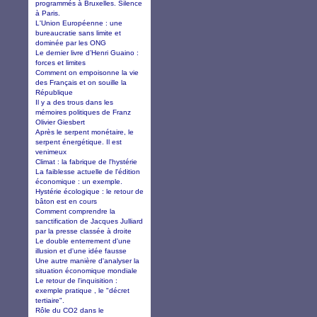
programmés à Bruxelles. Silence
à Paris.
L'Union Européenne : une
bureaucratie sans limite et
dominée par les ONG
Le dernier livre d’Henri Guaino :
forces et limites
Comment on empoisonne la vie
des Français et on souille la
République
Il y a des trous dans les
mémoires politiques de Franz
Olivier Giesbert
Après le serpent monétaire, le
serpent énergétique. Il est
venimeux
Climat : la fabrique de l'hystérie
La faiblesse actuelle de l'édition
économique : un exemple.
Hystérie écologique : le retour de
bâton est en cours
Comment comprendre la
sanctification de Jacques Julliard
par la presse classée à droite
Le double enterrement d'une
illusion et d'une idée fausse
Une autre manière d'analyser la
situation économique mondiale
Le retour de l'inquisition :
exemple pratique , le "décret
tertiaire".
Rôle du CO2 dans le