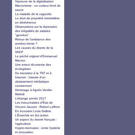
l'épreuve de la digitalisation
Macronisme : un curieux fond de
sauce
La maladie de la cagnotte
Le droit de propriété immobilière
en déshérence
Observations sur la répression
des inégalités de salaires
"genrées"
Retour de l’ambiance des
années trente ?
Les causes du drame de la
SNCF
Le péché originel d’Emmanuel
Macron
Une erreur récurrente des
écologistes
Du transistor à la TNT et à
Internet : histoire d’un
abaissement médiatique
consternant
Hommage à Agnès Verdier
Molinié
L’étrange année 2017
Les Intouchables d’État de
Vincent Jauvert - Robert Laffont
En écoutant Louis Gallois
L’Énarchie en (in) action
Un aspect du drame français :
l'agriculture
Crypto-monnaies : entre hystérie
et innovation.