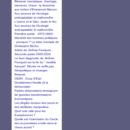
Blessure narcissique, chantage,
menaces, chaos : la descente
aux enfers d'Emmanuel Macron.
Aux sources de l'écologie
anticapitaliste et malhonnête -
L'ozone et le Giec. (suite et fin)
Aux sources de l'écologie
anticapitaliste et malhonnête.
Première partie : 1970-1982/
Discrédit des hommes politiques
: pourquoi ? Le triste exemple de
Christophe Béchu.
Article de Jérôme Fourquet -
Seconde partie 2000-2024
Le faux diagnostic de Jérôme
Fourquet sur la fin du " modèle
français" Décrire ne suffit pas.
Géopolitique et changes
flottants
CEDH : Coup d’Etat
Durablement Hostile (à la
démocratie)
Petites observations témoignant
de grandes transformations
économiques
Les dégâts sociaux des peurs et
des idolâtries manipulées.
Quel vote utile pour les
Européennes ?
Quelle est l'orientation du Cercle
des économistes e-toile dans le
chaos actuel ?