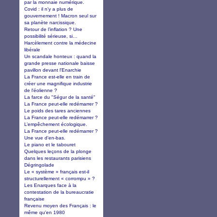
par la monnaie numérique.
Covid : il n'y a plus de
gouvernement ! Macron seul sur
sa planète narcissique.
Retour de l’inflation ? Une
possibilité sérieuse, si…
Harcèlement contre la médecine
libérale
Un scandale honteux : quand la
grande presse nationale baisse
pavillon devant l'Enarchie
La France est-elle en train de
créer une magnifique industrie
de l'éolienne ?
La farce du "Ségur de la santé"
La France peut-elle redémarrer ?
Le poids des tares anciennes
La France peut-elle redémarrer ?
L’empêchement écologique.
La France peut-elle redémarrer ?
Une vue d'en-bas.
Le piano et le tabouret
Quelques leçons de la plonge
dans les restaurants parisiens
Dégringolade
Le « système » français est-il
structurellement « corrompu » ?
Les Enarques face à la
contestation de la bureaucratie
française
Revenu moyen des Français : le
même qu'en 1980