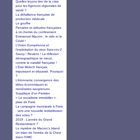
Quelles leçons tirer de la crise
pour les Agences régionales de
santé ?
La défaillance française de
production médicale
Le gouffre
Pensées et attitudes françaises
à mi chemin du confinement
Emmanuel Macron : le vide et le
Covid !
L’Union Européenne et
l’exploitation du virus Sars-cov-2
Sauvy ! Reviens ! La réflexion
démographique se meurt,
comme la natalité française !
L’Etat Moloch français,
impuissant et dépassé. Pourquoi
?
L’étonnante convergence des
idées économiques et
monétaires saugrenues
Supplique d'un Parisien
« Le socialisme immobilier »,
plaie de Paris
La campagne municipale à Paris
: vers une nouvelle redistribution
des votes ?
2019 : L’année du Grand
Ressentiment ?
Le mystère de Macron’s Island
Un bilan de l'entrée de la Chine
dans l'OMC