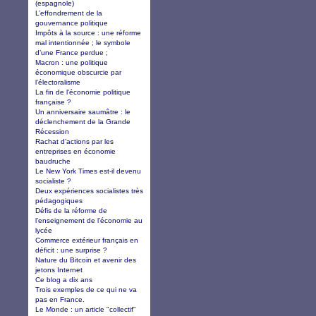
(espagnole)
L’effondrement de la
gouvernance politique
Impôts à la source : une réforme
mal intentionnée ; le symbole
d’une France perdue ;
Macron : une politique
économique obscurcie par
l’électoralisme
La fin de l'économie politique
française ?
Un anniversaire saumâtre : le
déclenchement de la Grande
Récession
Rachat d’actions par les
entreprises en économie
baudruche
Le New York Times est-il devenu
socialiste ?
Deux expériences socialistes très
pédagogiques
Défis de la réforme de
l’enseignement de l’économie au
lycée
Commerce extérieur français en
déficit : une surprise ?
Nature du Bitcoin et avenir des
jetons Internet
Ce blog a dix ans
Trois exemples de ce qui ne va
pas en France.
Le Monde : un article "collectif"