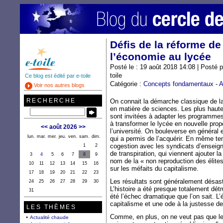
Défis de la réforme d
l’économie au lycée
Posté le : 19 août 2018 14:08 | Posté 
toile
Ce blog est édité par e-toile
Catégorie :
Concepts fondamentaux
-
A
Voir nos autres blogs
RECHERCHE
On connait la démarche classique de l
en matière de sciences. Les plus hautes
sont invitées à adapter les programmes
à transformer le lycée en nouvelle pro
<<
août 2026
>>
l’université. On bouleverse en général e
lun.
mar.
mer.
jeu.
ven.
sam.
dim.
qui a permis de l’acquérir. En même te
cogestion avec les syndicats d’enseigna
1
2
de transpiration, qui viennent ajouter la
3
4
5
6
7
8
9
nom de la « non reproduction des élite
10
11
12
13
14
15
16
sur les méfaits du capitalisme.
17
18
19
20
21
22
23
Les résultats sont généralement désas
24
25
26
27
28
29
30
L’histoire a été presque totalement dé
31
été l’échec dramatique que l’on sait. L’
capitalisme et une ode à la justesse de
LES THÈMES
Comme, en plus, on ne veut pas que les
Actualité chaude