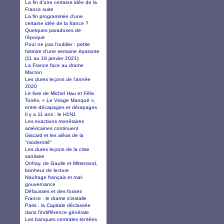
La fin d'une certaine idée de la
France suite
La fin programmée d'une
certaine idée de la france ?
Quelques paradoxes de
l'époque
Pour ne pas l'oublier : petite
histoire d'une semaine épatante
(11 au 18 janvier 2021)
La France face au drame
Macron
Les dures leçons de l’année
2020
Le livre de Michel Hau et Félix
Torrès, « Le Virage Manqué »,
entre décapages et dérapages
Il y a 11 ans : le H1N1
Les exactions monétaires
américaines continuent
Giscard et les aléas de la
"modernité"
Les dures leçons de la crise
sanitaire
Onfray, de Gaulle et Mitterrand,
bonheur de lecture
Naufrage français et mal-
gouvernance
Défausses et des fosses
France : le drame s'installe
Paris : la Capitale déclassée
dans l'indifférence générale
Les banques centrales tentées