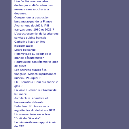
Une facilité condamnable :
décharger et défiscaliser des
revenus sans toucher à la
dépense.
Comprendre la destruction
bureaucratique de la France
Avons-nous doublé le PIB
français entre 1980 et 2021 ?
L'aspect essentiel de la crise des
services publics français
Catherine Nay : un livre
indispensable
Lettre persanne
Petit voyage au coeur de la
grande désinformation
Pourquoi ne pas réformer le droit
de grève
Les services publics à la
française, Moloch impuissant et
ruineux. Pourquoi ?
LR - Zemmour. Pour qui sonne le
glas ?
La vraie question sur l'avenir de
la France
Architecture, énarchite et
bureaucratie délirante
Sélection LR : les aspects
regrettables du débat sur BFM
Un commentaire sur le livre
"Sortir du Désastre"
Le très révélateur rapport écolo
de RTE