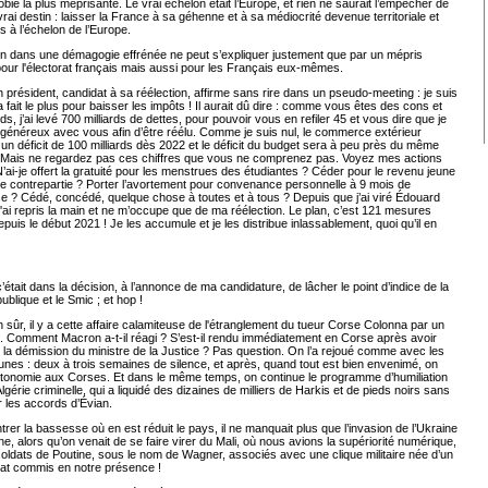
bie la plus méprisante. Le vrai échelon était l’Europe, et rien ne saurait l’empêcher de
vrai destin : laisser la France à sa géhenne et à sa médiocrité devenue territoriale et
us à l’échelon de l’Europe.
loin dans une démagogie effrénée ne peut s’expliquer justement que par un mépris
ur l'électorat français mais aussi pour les Français eux-mêmes.
 président, candidat à sa réélection, affirme sans rire dans un pseudo-meeting : je suis
 a fait le plus pour baisser les impôts ! Il aurait dû dire : comme vous êtes des cons et
ds, j’ai levé 700 milliards de dettes, pour pouvoir vous en refiler 45 et vous dire que je
 généreux avec vous afin d’être réélu. Comme je suis nul, le commerce extérieur
un déficit de 100 milliards dès 2022 et le déficit du budget sera à peu près du même
 Mais ne regardez pas ces chiffres que vous ne comprenez pas. Voyez mes actions
N’ai-je offert la gratuité pour les menstrues des étudiantes ? Céder pour le revenu jeune
e contrepartie ? Porter l’avortement pour convenance personnelle à 9 mois de
 ? Cédé, concédé, quelque chose à toutes et à tous ? Depuis que j’ai viré Édouard
 j'ai repris la main et ne m’occupe que de ma réélection. Le plan, c’est 121 mesures
epuis le début 2021 ! Je les accumule et je les distribue inlassablement, quoi qu’il en
c’était dans la décision, à l’annonce de ma candidature, de lâcher le point d’indice de la
publique et le Smic ; et hop !
n sûr, il y a cette affaire calamiteuse de l'étranglement du tueur Corse Colonna par un
e. Comment Macron a-t-il réagi ? S’est-il rendu immédiatement en Corse après avoir
a démission du ministre de la Justice ? Pas question. On l’a rejoué comme avec les
unes : deux à trois semaines de silence, et après, quand tout est bien envenimé, on
autonomie aux Corses. Et dans le même temps, on continue le programme d’humiliation
Algérie criminelle, qui a liquidé des dizaines de milliers de Harkis et de pieds noirs sans
 les accords d’Évian.
rer la bassesse où en est réduit le pays, il ne manquait plus que l’invasion de l’Ukraine
ne, alors qu’on venait de se faire virer du Mali, où nous avions la supériorité numérique,
oldats de Poutine, sous le nom de Wagner, associés avec une clique militaire née d’un
tat commis en notre présence !