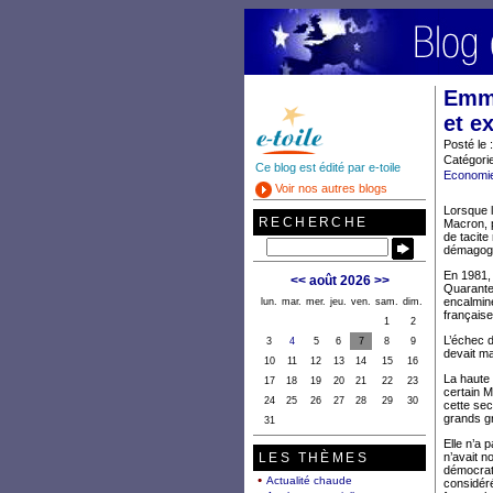
Emma
et e
Posté le 
Catégorie
Ce blog est édité par e-toile
Economie 
Voir nos autres blogs
Lorsque l
RECHERCHE
Macron, p
de tacite 
démagogie
En 1981, 
<<
août 2026
>>
Quarante 
encalminé
lun.
mar.
mer.
jeu.
ven.
sam.
dim.
française
1
2
L’échec d
3
4
5
6
7
8
9
devait ma
10
11
12
13
14
15
16
La haute 
17
18
19
20
21
22
23
certain M
24
25
26
27
28
29
30
cette sect
grands gr
31
Elle n’a 
LES THÈMES
n’avait 
démocrat
Actualité chaude
considéré