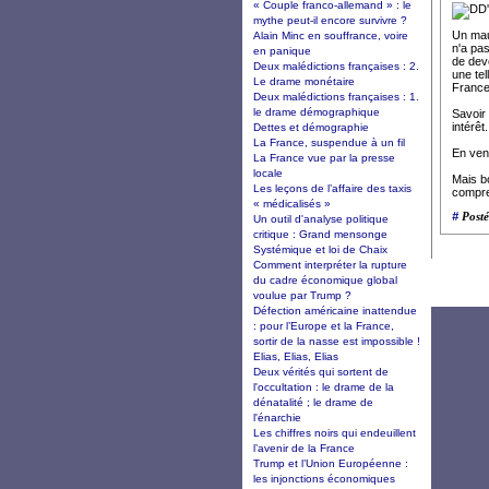
« Couple franco-allemand » : le
mythe peut-il encore survivre ?
Un mau
Alain Minc en souffrance, voire
n'a pa
en panique
de dev
Deux malédictions françaises : 2.
une tel
Le drame monétaire
France
Deux malédictions françaises : 1.
le drame démographique
Savoir
intérêt.
Dettes et démographie
La France, suspendue à un fil
En ven
La France vue par la presse
locale
Mais b
Les leçons de l’affaire des taxis
compr
« médicalisés »
#
Posté
Un outil d'analyse politique
critique : Grand mensonge
Systémique et loi de Chaix
Comment interpréter la rupture
du cadre économique global
voulue par Trump ?
Défection américaine inattendue
: pour l’Europe et la France,
sortir de la nasse est impossible !
Elias, Elias, Elias
Deux vérités qui sortent de
l'occultation : le drame de la
dénatalité ; le drame de
l'énarchie
Les chiffres noirs qui endeuillent
l’avenir de la France
Trump et l’Union Européenne :
les injonctions économiques