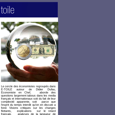
Le cercle des économistes regroupés dans
E-TOILE autour de Didier Dufau,
Economiste en Chef, aborde des
questions largement tabous dans les media
français et internationaux soit du fait de leur
complexité apparente, soit parce que
l'esprit du temps interdit qu'on en discute a
fond. Visions critiques sur les changes
flottants, explications sur le retard
français, analyses de la langueur de