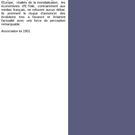
l'Europe, réalités de la mondialisation, les
économistes d'E-Toile, contrairement aux
medias français, ne refusent aucun débat.
Ils prennent le risque d'annoncer des
évolutions tres a l'avance et éclairent
l'actualité avec une force de perception
remarquable.
Association loi 1901