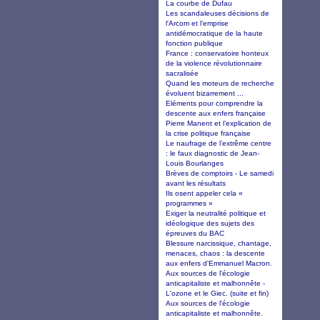
La courbe de Dufau
Les scandaleuses décisions de
l'Arcom et l'emprise
antidémocratique de la haute
fonction publique
France : conservatoire honteux
de la violence révolutionnaire
sacralisée
Quand les moteurs de recherche
évoluent bizarrement ...
Eléments pour comprendre la
descente aux enfers française
Pierre Manent et l’explication de
la crise politique française
Le naufrage de l’extrême centre
: le faux diagnostic de Jean-
Louis Bourlanges
Brèves de comptoirs - Le samedi
avant les résultats
Ils osent appeler cela «
programmes »
Exiger la neutralité politique et
idéologique des sujets des
épreuves du BAC
Blessure narcissique, chantage,
menaces, chaos : la descente
aux enfers d'Emmanuel Macron.
Aux sources de l'écologie
anticapitaliste et malhonnête -
L'ozone et le Giec. (suite et fin)
Aux sources de l'écologie
anticapitaliste et malhonnête.