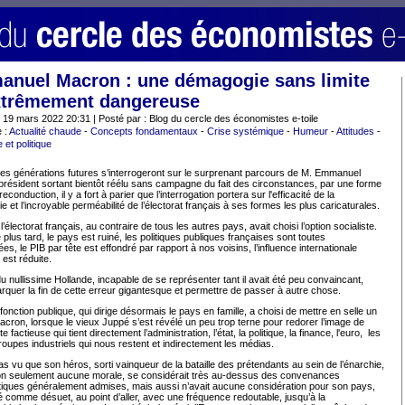
nuel Macron : une démagogie sans limite
xtrêmement dangereuse
: 19 mars 2022 20:31 | Posté par : Blog du cercle des économistes e-toile
 :
Actualité chaude
-
Concepts fondamentaux
-
Crise systémique
-
Humeur
-
Attitudes
-
et politique
es générations futures s’interrogeront sur le surprenant parcours de M. Emmanuel
résident sortant bientôt réélu sans campagne du fait des circonstances, par une forme
reconduction, il y a fort à parier que l’interrogation portera sur l'efficacité de la
 et l’incroyable perméabilité de l’électorat français à ses formes les plus caricaturales.
l’électorat français, au contraire de tous les autres pays, avait choisi l’option socialiste.
plus tard, le pays est ruiné, les politiques publiques françaises sont toutes
es, le PIB par tête est effondré par rapport à nos voisins, l’influence internationale
 est réduite.
u nullissime Hollande, incapable de se représenter tant il avait été peu convaincant,
rquer la fin de cette erreur gigantesque et permettre de passer à autre chose.
fonction publique, qui dirige désormais le pays en famille, a choisi de mettre en selle un
acron, lorsque le vieux Juppé s’est révélé un peu trop terne pour redorer l’image de
e factieuse qui tient directement l’administration, l’état, la politique, la finance, l'euro, les
oupes industriels qui nous restent et indirectement les médias.
pas vu que son héros, sorti vainqueur de la bataille des prétendants au sein de l’énarchie,
non seulement aucune morale, se considérait très au-dessus des convenances
iques généralement admises, mais aussi n’avait aucune considération pour son pays,
 comme désuet, au point d’aller, avec une fréquence redoutable, jusqu’à la