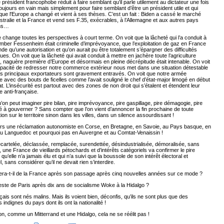
le président francophobe réduit à faire semblant qu’il parle utilement au dictateur une fois
toujours en vain mais simplement pour faire semblant d’être un président utile et qui
que l'Europe a changé et vient à ses thèses. C’est un fait : Biden a cassé le marché
ustralie et la France et vend ses F.35, exécrables, à l’Allemagne et aux autres pays
ns…
 change toutes les perspectives à court terme. On voit que la lâcheté qui l’a conduit à
omber Fessenheim était criminelle d’imprévoyance, que l’exploitation de gaz en France
e qu’une autorisation et qu’on aurait pu être totalement s’épargner des difficultés
ues. On voit que la lâcheté qui avait conduit à mettre en jachère toute l’agriculture
, naguère première d’Europe et désormais en pleine décrépitude était intenable. On voit
apacité de redresser notre commerce extérieur nous met dans une situation détestable
s principaux exportateurs sont gravement entravés. On voit que notre armée
e avec des bouts de ficelles comme l’avait souligné le chef d’état-major limogé en début
. L’insécurité est partout avec des zones de non droit qui s’étalent et étendent leur
 anti-française.
’on peut imaginer pire bilan, pire imprévoyance, pire gaspillage, pire démagogie, pire
é à gouverner ? Sans compter que l’on vient d’annoncer la fin prochaine de toute
ion sur le territoire sinon dans les villes, dans un silence assourdissant !
rs une réclamation autonomiste en Corse, en Bretagne, en Savoie, au Pays basque, en
au Languedoc et pourquoi pas en Auvergne et au Comtat-Venaissin !
cartelée, déclassée, remplacée, surendettée, désindustrialisée, démoralisée, sans
 une France de vieillards pétochards et d’intérêts catégoriels va confirmer le pire
 qu’elle n’a jamais élu et qui n’a suivi que la boussole de son intérêt électoral et
, sans considérer qu’il ne devait rien s’interdire.
era-t-il de la France après son passage après cinq nouvelles années sur ce mode ?
reste de Paris après dix ans de socialisme Woke à la Hidalgo ?
ais sont nés malins. Mais ils voient bien, déconfis, qu’ils ne sont plus que des
 indignes du pays dont ils ont la nationalité !
, comme un Mitterrand et une Hidalgo, cela ne se réélit pas !