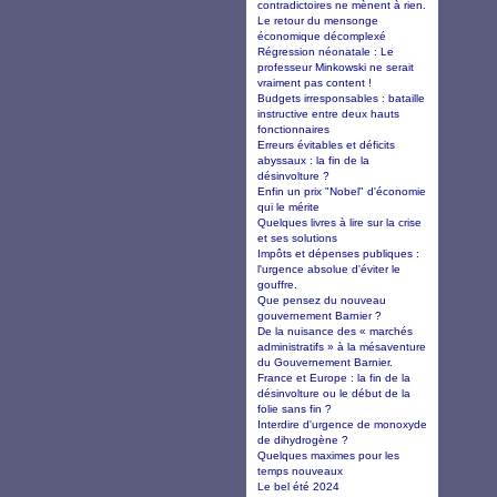
contradictoires ne mènent à rien.
Le retour du mensonge
économique décomplexé
Régression néonatale : Le
professeur Minkowski ne serait
vraiment pas content !
Budgets irresponsables : bataille
instructive entre deux hauts
fonctionnaires
Erreurs évitables et déficits
abyssaux : la fin de la
désinvolture ?
Enfin un prix "Nobel" d'économie
qui le mérite
Quelques livres à lire sur la crise
et ses solutions
Impôts et dépenses publiques :
l'urgence absolue d'éviter le
gouffre.
Que pensez du nouveau
gouvernement Barnier ?
De la nuisance des « marchés
administratifs » à la mésaventure
du Gouvernement Barnier.
France et Europe : la fin de la
désinvolture ou le début de la
folie sans fin ?
Interdire d'urgence de monoxyde
de dihydrogène ?
Quelques maximes pour les
temps nouveaux
Le bel été 2024