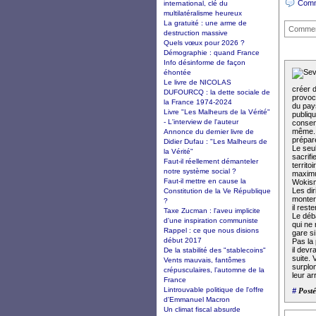
Comm
international, clé du
multilatéralisme heureux
La gratuité : une arme de
Commen
destruction massive
Quels vœux pour 2026 ?
Démographie : quand France
Info désinforme de façon
éhontée
Le livre de NICOLAS
créer d
DUFOURCQ : la dette sociale de
provoca
la France 1974-2024
du pays
Livre "Les Malheurs de la Vérité"
publiq
- L'interview de l'auteur
consen
même. C
Annonce du dernier livre de
prépare
Didier Dufau : "Les Malheurs de
Le seul
la Vérité"
sacrifi
Faut-il réellement démanteler
territ
notre système social ?
maximum
Faut-il mettre en cause la
Wokism
Les dir
Constitution de la Ve République
monter
?
il rest
Taxe Zucman : l'aveu implicite
Le déb
d'une inspiration communiste
qui ne
Rappel : ce que nous disions
gare si
début 2017
Pas la
il devr
De la stabilité des "stablecoins"
suite. 
Vents mauvais, fantômes
surplom
crépusculaires, l’automne de la
leur ar
France
Lintrouvable politique de l'offre
#
Posté
d'Emmanuel Macron
Un climat fiscal absurde