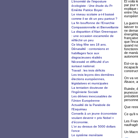
Et voilà 
L’énormité de l’imposture
par jour 
écologiste - Une étude du Pr
explique 
Emérite Patrice Boyer
entre l’A
Le niveau scolaire a-t-il baissé
europée
comme il se dit un peu partout ?
La fin bouffonne de l’Enarchie
La guerre
laisser t
Compassionnelle et Bienveillante
ne demand
La disparition d’Alan Greenspan
énergétiq
: une occasion escamotée de
française
réfléchir un peu
que l’inc
Ce blog fête ses 18 ans.
quand no
Dénatalité : contorsions et
fonctionn
de mandat
habillages face aux
autonomie
disgracieuses réalités
Nécessité et difficulté d'un
Est-ce qu
sursaut national.
incapacit
Travail : les trois déficits
construct
Les trois leçons des dernières
On va ve
élections européennes,
Alsace, 
législatives et municipales
La tentation douteuse de
Ruinée, é
l’Ingénierie Sociale
jeunesse,
président
Les dérives inexcusables de
personnel
l'Union Européenne
Actualité de la Parabole de
Que rest
l'Esquimau
Conseils à un jeune économiste
Ce qu’il 
voulant devenir « prix Nobel »
Les Franç
d’économie.
naufragés
L'or au dessus de 5000 dollars
l'once
Un Macron
Le système monétaire