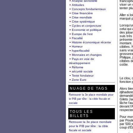
Analyse sectorielle
francopho
viser un 
Attitudes
tenter pl
Concepts fondamentaux
Crise financière
Aller si 
Crise mondiale
marqué po
Crise systémique
Lorsqu’un
Cycles et conjoncture
celui qui
Economie et politique
des jobar
Europe de l'est
suis très
Fiscalité
présente 
Histoire économique récente
montant.
Humeur
ciblées. 
sans vrai
hyperfiscalité
grossesse
Monnaies et changes
Philippe,
Pays en voie de
ciblées d
développement
coûte.
Réforme
sécurité sociale
Texte fondateur
Le clou, 
Zone Euro
fonction 
NUAGE DE TAGS
Alors bie
djihadist
Retrouver la 3e place mondiale pour
demandé l
le PIB par tête : la cible fiscale et
Gilets Ja
lâche l’
sociale
devant l’
respecter
TOUS LES
BILLETS
Pour mont
par Pouti
Retrouver la 3e place mondiale
par 500 s
pour le PIB par tête : la cible
coup d’É
fiscale et sociale