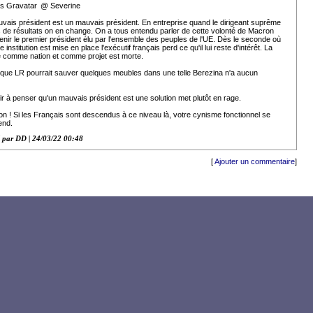
@ Severine
vais président est un mauvais président. En entreprise quand le dirigeant suprême
s de résultats on en change. On a tous entendu parler de cette volonté de Macron
enir le premier président élu par l'ensemble des peuples de l'UE. Dès le seconde où
le institution est mise en place l'exécutif français perd ce qu'il lui reste d'intérêt. La
 comme nation et comme projet est morte.
 que LR pourrait sauver quelques meubles dans une telle Berezina n'a aucun
ir à penser qu'un mauvais président est une solution met plutôt en rage.
on ! Si les Français sont descendus à ce niveau là, votre cynisme fonctionnel se
end.
 par DD | 24/03/22 00:48
[
Ajouter un commentaire
]