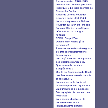
Première partie : 1970-1982/
Discrédit des hommes politiques
: pourquoi ? Le triste exemple de
Christophe Béchu.
Article de Jérôme Fourquet -
Seconde partie 2000-2024
Le faux diagnostic de Jérôme
Fourquet sur la fin du " modèle
français" Décrire ne suffit pas.
Géopolitique et changes
flottants
CEDH : Coup d’Etat
Durablement Hostile (à la
démocratie)
Petites observations témoignant
de grandes transformations
économiques
Les dégâts sociaux des peurs et
des idolâtries manipulées.
Quel vote utile pour les
Européennes ?
Quelle est l'orientation du Cercle
des économistes e-toile dans le
chaos actuel ?
La semaine de la honte - A
conserver pour ceux qui feront
un jour l'histoire de la période
Démographie : le carnaval des
hypocrites
La « société durable » : le
nouveau masque de
l’anticapitalisme primaire