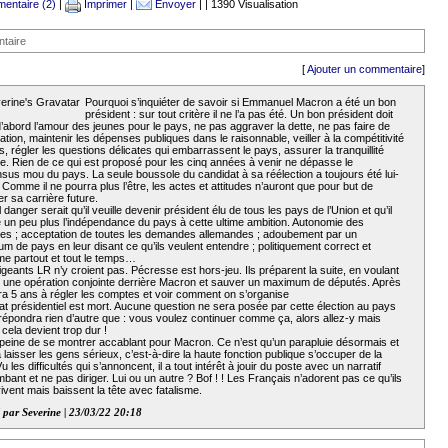
entaire (2)
|
Imprimer
|
Envoyer
| | 1390 Visualisation
taire
[
Ajouter un commentaire
]
Pourquoi s’inquiéter de savoir si Emmanuel Macron a été un bon
président : sur tout critère il ne l’a pas été. Un bon président doit
’abord l’amour des jeunes pour le pays, ne pas aggraver la dette, ne pas faire de
tion, maintenir les dépenses publiques dans le raisonnable, veiller à la compétitivité
, régler les questions délicates qui embarrassent le pays, assurer la tranquillité
ue. Rien de ce qui est proposé pour les cinq années à venir ne dépasse le
sus mou du pays. La seule boussole du candidat à sa réélection a toujours été lui-
omme il ne pourra plus l’être, les actes et attitudes n’auront que pour but de
r sa carrière future.
 danger serait qu’il veuille devenir président élu de tous les pays de l’Union et qu’il
e un peu plus l’indépendance du pays à cette ultime ambition. Autonomie des
oires ; acceptation de toutes les demandes allemandes ; adoubement par un
 de pays en leur disant ce qu’ils veulent entendre ; politiquement correct et
e partout et tout le temps…
igeants LR n’y croient pas. Pécresse est hors-jeu. Ils préparent la suite, en voulant
 une opération conjointe derrière Macron et sauver un maximum de députés. Après
era 5 ans à régler les comptes et voir comment on s’organise
at présidentiel est mort. Aucune question ne sera posée par cette élection au pays
 répondra rien d’autre que : vous voulez continuer comme ça, alors allez-y mais
 cela devient trop dur !
 peine de se montrer accablant pour Macron. Ce n’est qu’un parapluie désormais et
a laisser les gens sérieux, c’est-à-dire la haute fonction publique s’occuper de la
Vu les difficultés qui s’annoncent, il a tout intérêt à jouir du poste avec un narratif
bant et ne pas diriger. Lui ou un autre ? Bof ! ! Les Français n’adorent pas ce qu’ils
rivent mais baissent la tête avec fatalisme.
 par Severine | 23/03/22 20:18