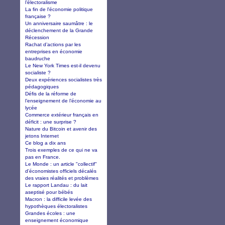
l’électoralisme
La fin de l'économie politique
française ?
Un anniversaire saumâtre : le
déclenchement de la Grande
Récession
Rachat d’actions par les
entreprises en économie
baudruche
Le New York Times est-il devenu
socialiste ?
Deux expériences socialistes très
pédagogiques
Défis de la réforme de
l’enseignement de l’économie au
lycée
Commerce extérieur français en
déficit : une surprise ?
Nature du Bitcoin et avenir des
jetons Internet
Ce blog a dix ans
Trois exemples de ce qui ne va
pas en France.
Le Monde : un article "collectif"
d'économistes officiels décalés
des vraies réalités et problèmes
Le rapport Landau : du lait
aseptisé pour bébés
Macron : la difficile levée des
hypothèques électoralistes
Grandes écoles : une
enseignement économique