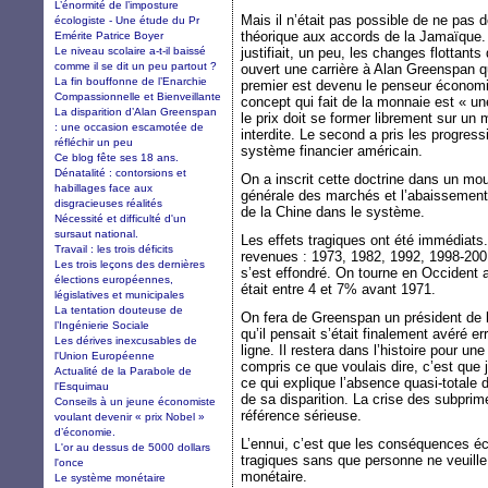
L’énormité de l’imposture
Mais il n’était pas possible de ne pas 
écologiste - Une étude du Pr
théorique aux accords de la Jamaïque. O
Emérite Patrice Boyer
Le niveau scolaire a-t-il baissé
justifiait, un peu, les changes flottants
comme il se dit un peu partout ?
ouvert une carrière à Alan Greenspan qu
La fin bouffonne de l’Enarchie
premier est devenu le penseur économi
Compassionnelle et Bienveillante
concept qui fait de la monnaie est « 
La disparition d’Alan Greenspan
le prix doit se former librement sur un 
: une occasion escamotée de
interdite. Le second a pris les progr
réfléchir un peu
système financier américain.
Ce blog fête ses 18 ans.
Dénatalité : contorsions et
On a inscrit cette doctrine dans un mou
habillages face aux
générale des marchés et l’abaissement d
disgracieuses réalités
de la Chine dans le système.
Nécessité et difficulté d'un
sursaut national.
Les effets tragiques ont été immédiats.
Travail : les trois déficits
revenues : 1973, 1982, 1992, 1998-200
Les trois leçons des dernières
s’est effondré. On tourne en Occident 
élections européennes,
était entre 4 et 7% avant 1971.
législatives et municipales
La tentation douteuse de
On fera de Greenspan un président de la
l’Ingénierie Sociale
qu’il pensait s’était finalement avéré err
Les dérives inexcusables de
ligne. Il restera dans l’histoire pour u
l'Union Européenne
compris ce que voulais dire, c’est que 
Actualité de la Parabole de
ce qui explique l’absence quasi-totale
l'Esquimau
de sa disparition. La crise des subpr
Conseils à un jeune économiste
référence sérieuse.
voulant devenir « prix Nobel »
d’économie.
L’ennui, c’est que les conséquences é
L'or au dessus de 5000 dollars
tragiques sans que personne ne veuille r
l'once
monétaire.
Le système monétaire