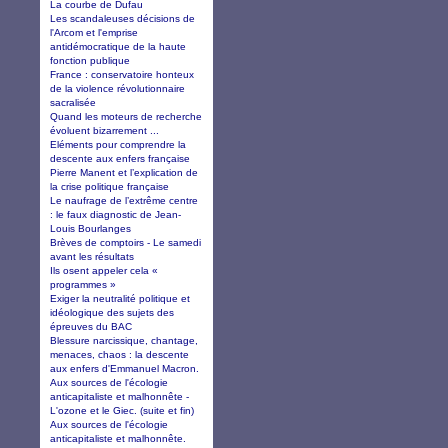
La courbe de Dufau
Les scandaleuses décisions de
l'Arcom et l'emprise
antidémocratique de la haute
fonction publique
France : conservatoire honteux
de la violence révolutionnaire
sacralisée
Quand les moteurs de recherche
évoluent bizarrement ...
Eléments pour comprendre la
descente aux enfers française
Pierre Manent et l’explication de
la crise politique française
Le naufrage de l’extrême centre
: le faux diagnostic de Jean-
Louis Bourlanges
Brèves de comptoirs - Le samedi
avant les résultats
Ils osent appeler cela «
programmes »
Exiger la neutralité politique et
idéologique des sujets des
épreuves du BAC
Blessure narcissique, chantage,
menaces, chaos : la descente
aux enfers d'Emmanuel Macron.
Aux sources de l'écologie
anticapitaliste et malhonnête -
L'ozone et le Giec. (suite et fin)
Aux sources de l'écologie
anticapitaliste et malhonnête.