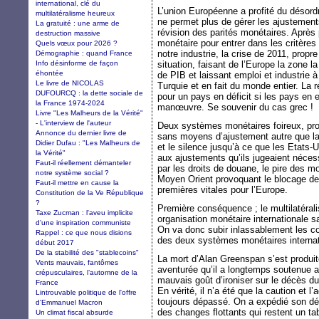
international, clé du
L’union Européenne a profité du désord
multilatéralisme heureux
ne permet plus de gérer les ajustemen
La gratuité : une arme de
révision des parités monétaires. Après 
destruction massive
monétaire pour entrer dans les critères 
Quels vœux pour 2026 ?
notre industrie, la crise de 2011, propre
Démographie : quand France
Info désinforme de façon
situation, faisant de l’Europe la zone
éhontée
de PIB et laissant emploi et industrie à 
Le livre de NICOLAS
Turquie et en fait du monde entier. La
DUFOURCQ : la dette sociale de
pour un pays en déficit si les pays en
la France 1974-2024
manœuvre. Se souvenir du cas grec !
Livre "Les Malheurs de la Vérité"
- L'interview de l'auteur
Deux systèmes monétaires foireux, pro
Annonce du dernier livre de
sans moyens d’ajustement autre que la 
Didier Dufau : "Les Malheurs de
et le silence jusqu’à ce que les Etats-
la Vérité"
aux ajustements qu’ils jugeaient néces
Faut-il réellement démanteler
par les droits de douane, le pire des 
notre système social ?
Moyen Orient provoquant le blocage de
Faut-il mettre en cause la
premières vitales pour l’Europe.
Constitution de la Ve République
?
Première conséquence ; le multilatéral
Taxe Zucman : l'aveu implicite
organisation monétaire internationale s
d'une inspiration communiste
On va donc subir inlassablement les 
Rappel : ce que nous disions
des deux systèmes monétaires interna
début 2017
De la stabilité des "stablecoins"
La mort d’Alan Greenspan s’est produit
Vents mauvais, fantômes
aventurée qu’il a longtemps soutenue at
crépusculaires, l’automne de la
mauvais goût d’ironiser sur le décès du
France
En vérité, il n’a été que la caution et l
Lintrouvable politique de l'offre
toujours dépassé. On a expédié son déc
d'Emmanuel Macron
des changes flottants qui restent un ta
Un climat fiscal absurde