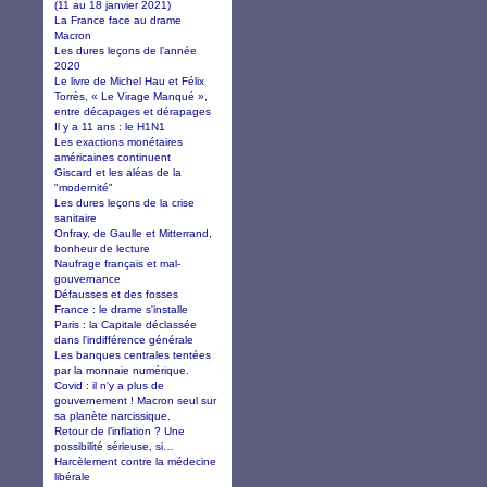
(11 au 18 janvier 2021)
La France face au drame
Macron
Les dures leçons de l’année
2020
Le livre de Michel Hau et Félix
Torrès, « Le Virage Manqué »,
entre décapages et dérapages
Il y a 11 ans : le H1N1
Les exactions monétaires
américaines continuent
Giscard et les aléas de la
"modernité"
Les dures leçons de la crise
sanitaire
Onfray, de Gaulle et Mitterrand,
bonheur de lecture
Naufrage français et mal-
gouvernance
Défausses et des fosses
France : le drame s'installe
Paris : la Capitale déclassée
dans l'indifférence générale
Les banques centrales tentées
par la monnaie numérique.
Covid : il n'y a plus de
gouvernement ! Macron seul sur
sa planète narcissique.
Retour de l’inflation ? Une
possibilité sérieuse, si…
Harcèlement contre la médecine
libérale