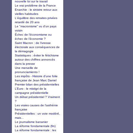
nouvelle loi sur le travail
Le vrai problème de la France
Enarchie : le sinistre retour aux
vieilles habitudes
L'équilibre des retraites privées
retardé de 20 ans
Le "macronisme" vu d'un pays
voisin
Échec de l’économisme ou
échec de l’économie ?
Saint Macron : de l’ivresse
électorale aux conséquences de
la démagogie
Statistiques : éviter le fétichisme
autour des chiffres annoncés
dans la presse
Une merveille de
pronunciamiento !
Les impôts - Histoire d'une folie
française de Jean Marc Daniel
Premier bilan des présidentielles
L’Euro : le mistigri de la
campagne présidentielle
Un débat présidentiel ? Vraiment
?
Les vraies causes de l'asthénie
française
Présidentielles : un vote modéré,
mais...
Le journalisme bananier
La réforme fondamentale (fin)
La réforme fondamentale : les