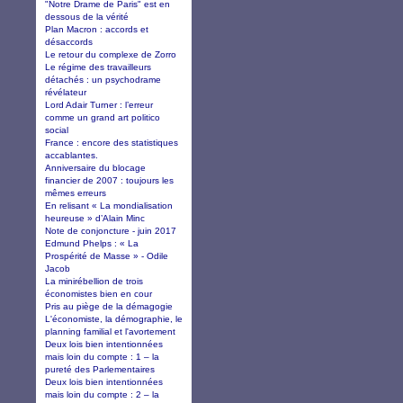
"Notre Drame de Paris" est en
dessous de la vérité
Plan Macron : accords et
désaccords
Le retour du complexe de Zorro
Le régime des travailleurs
détachés : un psychodrame
révélateur
Lord Adair Turner : l’erreur
comme un grand art politico
social
France : encore des statistiques
accablantes.
Anniversaire du blocage
financier de 2007 : toujours les
mêmes erreurs
En relisant « La mondialisation
heureuse » d’Alain Minc
Note de conjoncture - juin 2017
Edmund Phelps : « La
Prospérité de Masse » - Odile
Jacob
La minirébellion de trois
économistes bien en cour
Pris au piège de la démagogie
L'économiste, la démographie, le
planning familial et l'avortement
Deux lois bien intentionnées
mais loin du compte : 1 – la
pureté des Parlementaires
Deux lois bien intentionnées
mais loin du compte : 2 – la