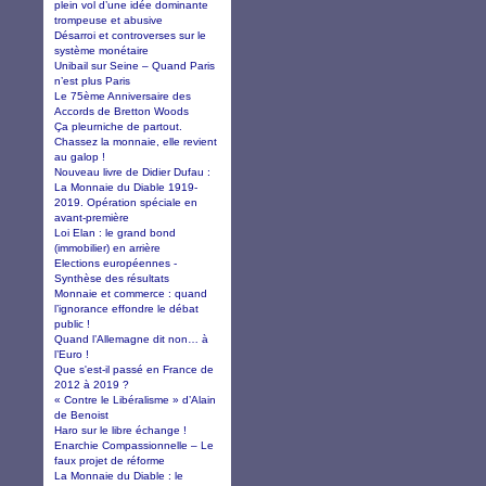
plein vol d’une idée dominante
trompeuse et abusive
Désarroi et controverses sur le
système monétaire
Unibail sur Seine – Quand Paris
n’est plus Paris
Le 75ème Anniversaire des
Accords de Bretton Woods
Ça pleurniche de partout.
Chassez la monnaie, elle revient
au galop !
Nouveau livre de Didier Dufau :
La Monnaie du Diable 1919-
2019. Opération spéciale en
avant-première
Loi Elan : le grand bond
(immobilier) en arrière
Elections européennes -
Synthèse des résultats
Monnaie et commerce : quand
l’ignorance effondre le débat
public !
Quand l’Allemagne dit non… à
l’Euro !
Que s'est-il passé en France de
2012 à 2019 ?
« Contre le Libéralisme » d’Alain
de Benoist
Haro sur le libre échange !
Enarchie Compassionnelle – Le
faux projet de réforme
La Monnaie du Diable : le