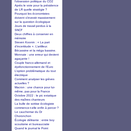
l'obsession politique du CO2
Après le vote pour la présidence
de LR quelle stratégie ?
Pourquoi les économistes
doivent s'investir massivement
sur la question écologique
Jours de travail perdus à la
SNCF
Deux chiffres à conserver en
mémoire
Steven Koonin : « La part
d’incertitude ». L’artilleur.
Bécassine et la méga bassine.
Monnaie : une erreur qui devient
agaçante !
Couple franco-allemand et
dysfonctionnement de l’Euro
L’option problématique du tout
électrique
Comment analyser les grèves
actuelles ?
Macron : une chance pour lui-
même, pas pour la France
Octobre 2022 : le pic extatique
des maîtres chanteurs
La bulle de sottise écologiste
commence-t-elle enfin à percer ?
Le cauchemar du Dr
Choronchon
Écologie délirante : entre boy
scoutisme et bureaucratie
Quand le journal le Point