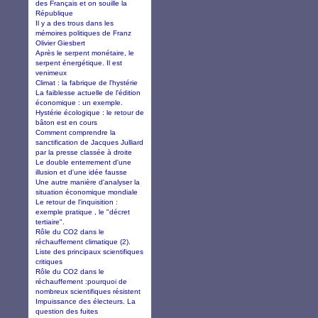
des Français et on souille la
République
Il y a des trous dans les
mémoires politiques de Franz
Olivier Giesbert
Après le serpent monétaire, le
serpent énergétique. Il est
venimeux
Climat : la fabrique de l'hystérie
La faiblesse actuelle de l'édition
économique : un exemple.
Hystérie écologique : le retour de
bâton est en cours
Comment comprendre la
sanctification de Jacques Julliard
par la presse classée à droite
Le double enterrement d'une
illusion et d'une idée fausse
Une autre manière d'analyser la
situation économique mondiale
Le retour de l'inquisition :
exemple pratique , le "décret
tertiaire".
Rôle du CO2 dans le
réchauffement climatique (2).
Liste des principaux scientifiques
critiques
Rôle du CO2 dans le
réchauffement :pourquoi de
nombreux scientifiques résistent
Impuissance des électeurs. La
question des fuites