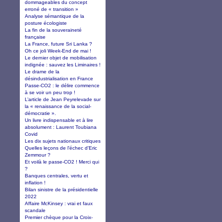
dommageables du concept
erroné de « transition »
Analyse sémantique de la
posture écologiste
La fin de la souveraineté
française
La France, future Sri Lanka ?
Oh ce joli Week-End de mai !
Le dernier objet de mobilisation
indignée : sauvez les Liminaires !
Le drame de la
désindustrialisation en France
Passe-CO2 : le délire commence
à se voir un peu trop !
L’article de Jean Peyrelevade sur
la « renaissance de la social-
démocratie ».
Un livre indispensable et à lire
absolument : Laurent Toubiana
Covid
Les dix sujets nationaux critiques
Quelles leçons de l'échec d'Eric
Zemmour ?
Et voilà le passe-CO2 ! Merci qui
?
Banques centrales, vertu et
inflation !
Bilan sinistre de la présidentielle
2022
Affaire McKinsey : vrai et faux
scandale
Premier chèque pour la Croix-