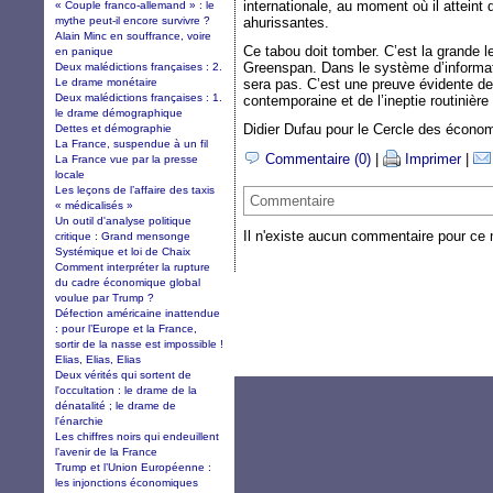
internationale, au moment où il attein
« Couple franco-allemand » : le
mythe peut-il encore survivre ?
ahurissantes.
Alain Minc en souffrance, voire
Ce tabou doit tomber. C’est la grande le
en panique
Greenspan. Dans le système d’informati
Deux malédictions françaises : 2.
Le drame monétaire
sera pas. C’est une preuve évidente d
Deux malédictions françaises : 1.
contemporaine et de l’ineptie routinière
le drame démographique
Didier Dufau pour le Cercle des économi
Dettes et démographie
La France, suspendue à un fil
Commentaire (0)
|
Imprimer
|
La France vue par la presse
locale
Les leçons de l’affaire des taxis
Commentaire
« médicalisés »
Un outil d'analyse politique
Il n'existe aucun commentaire pour ce
critique : Grand mensonge
Systémique et loi de Chaix
Comment interpréter la rupture
du cadre économique global
voulue par Trump ?
Défection américaine inattendue
: pour l’Europe et la France,
sortir de la nasse est impossible !
Elias, Elias, Elias
Deux vérités qui sortent de
l'occultation : le drame de la
dénatalité ; le drame de
l'énarchie
Les chiffres noirs qui endeuillent
l’avenir de la France
Trump et l’Union Européenne :
les injonctions économiques