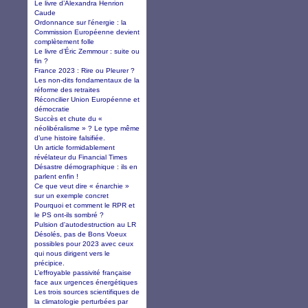
Le livre d’Alexandra Henrion
Caude
Ordonnance sur l'énergie : la
Commission Européenne devient
complètement folle
Le livre d’Éric Zemmour : suite ou
fin ?
France 2023 : Rire ou Pleurer ?
Les non-dits fondamentaux de la
réforme des retraites
Réconcilier Union Européenne et
démocratie
Succès et chute du «
néolibéralisme » ? Le type même
d’une histoire falsifiée.
Un article formidablement
révélateur du Financial Times
Désastre démographique : ils en
parlent enfin !
Ce que veut dire « énarchie »
sur un exemple concret
Pourquoi et comment le RPR et
le PS ont-ils sombré ?
Pulsion d'autodestruction au LR
Désolés, pas de Bons Voeux
possibles pour 2023 avec ceux
qui nous dirigent vers le
précipice.
L’effroyable passivité française
face aux urgences énergétiques
Les trois sources scientifiques de
la climatologie perturbées par