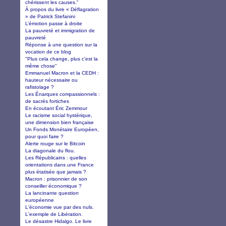
chérissent les causes.”
À propos du livre « Déflagration
» de Patrick Stefanini
L’émotion passe à droite
La pauvreté et immigration de
pauvreté
Réponse à une question sur la
vocation de ce blog
"Plus cela change, plus c'est la
même chose"
Emmanuel Macron et la CEDH :
hauteur nécessaire ou
rafistolage ?
Les Énarques compassionnels :
de sacrés fortiches
En écoutant Éric Zemmour
Le racisme social hystérique,
une dimension bien française
Un Fonds Monétaire Européen,
pour quoi faire ?
Alerte rouge sur le Bitcoin
La diagonale du flou.
Les Républicains : quelles
orientations dans une France
plus étatisée que jamais ?
Macron : prisonnier de son
conseiller économique ?
La lancinante question
européenne
L'économie vue par des nuls.
L'exemple de Libération.
Le désastre Hidalgo. Le livre