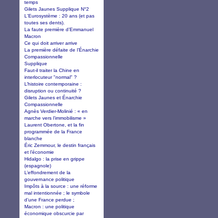
temps
Gilets Jaunes Supplique N°2
L'Eurosystème : 20 ans (et pas
toutes ses dents).
La faute première d’Emmanuel
Macron
Ce qui doit arriver arrive
La première défaite de l’Énarchie
Compassionnelle
Supplique
Faut-il traiter la Chine en
interlocuteur "normal" ?
L’histoire contemporaine :
disruption ou continuité ?
Gilets Jaunes et Énarchie
Compassionnelle
Agnès Verdier-Molinié : « en
marche vers l’immobilisme »
Laurent Obertone, et la fin
programmée de la France
blanche
Éric Zemmour, le destin français
et l’économie
Hidalgo : la prise en grippe
(espagnole)
L’effondrement de la
gouvernance politique
Impôts à la source : une réforme
mal intentionnée ; le symbole
d’une France perdue ;
Macron : une politique
économique obscurcie par