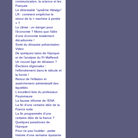
communication, la science et les
Français
Le détestable "système Hidalgo"
LR : comment empêcher le
retour de la « machine à perdre
» ?
Le climat : un danger pour
l’économie ? Moins que l’idée
d’une économie totalement
décarbonée !
Sortir du désastre présentation
Video
De quelques tares de l’époque
et de l’analyse du Pr Maffesoli
Un nouvel âge de déraison ?
Élections régionales :
l’effondrement dans le ridicule et
la honte !
Retour de l’inflation et
assèchement administratif des
liquidités
L'excellent livre du professeur
Peyromaure
La fausse réforme de l’ENA
La fin d'une certaine idée de la
France suite
La fin programmée d'une
certaine idée de la france ?
Quelques paradoxes de
l'époque
Pour ne pas l'oublier : petite
histoire d'une semaine épatante