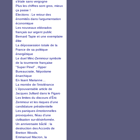
s’étale sans vergogne
Plus les chiffres sont gros, mieux
ça passe !
Elections : Le retour des
énormités dans l’argumentation
économique
Les nouveaux eldorados
français sur argent public
Bernard Tapie et une exemplaire
élite
La dépossession totale de la
France de sa politique
énergétique
Le duel Minc-Zemmour symbole
de la tourmente française
"Super Pinel" , Hyper
Bureaucratie, Népotisme
énarchique
En lisant Marianne…
La montée de l'intolérance
L'épouvantable article de
Jacques Julliard dans le Figaro
Les limites du discours d’Éric
Zemmour et les risques d’une
candidature présidentielle
Les paniques émotionnelles
provoquées, fléau d’une
civilisation sur-désinformée.
Un anniversaire bâclé : la
destruction des Accords de
Bretton Woods.
Emmanuel Macron, la