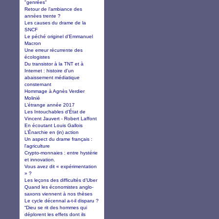
"genrées"
Retour de l’ambiance des
années trente ?
Les causes du drame de la
SNCF
Le péché originel d’Emmanuel
Macron
Une erreur récurrente des
écologistes
Du transistor à la TNT et à
Internet : histoire d’un
abaissement médiatique
consternant
Hommage à Agnès Verdier
Molinié
L’étrange année 2017
Les Intouchables d’État de
Vincent Jauvert - Robert Laffont
En écoutant Louis Gallois
L’Énarchie en (in) action
Un aspect du drame français :
l'agriculture
Crypto-monnaies : entre hystérie
et innovation.
Vous avez dit « expérimentation
» ?
Les leçons des difficultés d’Uber
Quand les économistes anglo-
saxons viennent à nos thèses
Le cycle décennal a-t-il disparu ?
“Dieu se rit des hommes qui
déplorent les effets dont ils