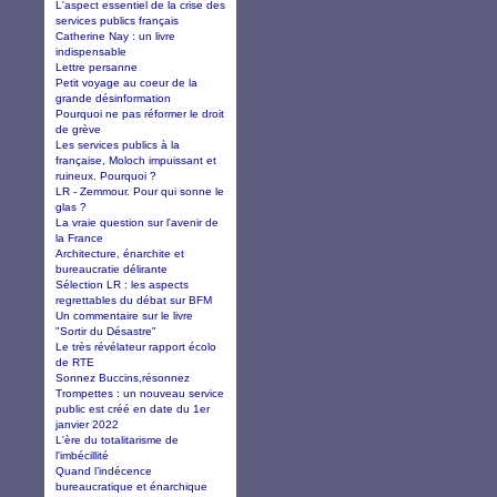
L'aspect essentiel de la crise des
services publics français
Catherine Nay : un livre
indispensable
Lettre persanne
Petit voyage au coeur de la
grande désinformation
Pourquoi ne pas réformer le droit
de grève
Les services publics à la
française, Moloch impuissant et
ruineux. Pourquoi ?
LR - Zemmour. Pour qui sonne le
glas ?
La vraie question sur l'avenir de
la France
Architecture, énarchite et
bureaucratie délirante
Sélection LR : les aspects
regrettables du débat sur BFM
Un commentaire sur le livre
"Sortir du Désastre"
Le très révélateur rapport écolo
de RTE
Sonnez Buccins,résonnez
Trompettes : un nouveau service
public est créé en date du 1er
janvier 2022
L'ère du totalitarisme de
l'imbécillité
Quand l’indécence
bureaucratique et énarchique