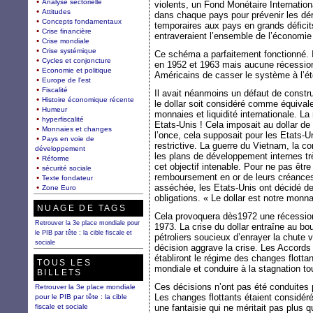
Analyse sectorielle
violents, un Fond Monétaire International
Attitudes
dans chaque pays pour prévenir les dér
Concepts fondamentaux
temporaires aux pays en grands déficit
Crise financière
entraveraient l’ensemble de l’économie
Crise mondiale
Crise systémique
Ce schéma a parfaitement fonctionné. 
Cycles et conjoncture
en 1952 et 1963 mais aucune récession 
Economie et politique
Américains de casser le système à l’
Europe de l'est
Fiscalité
Il avait néanmoins un défaut de constr
Histoire économique récente
le dollar soit considéré comme équival
Humeur
monnaies et liquidité internationale. La r
hyperfiscalité
Etats-Unis ! Cela imposait au dollar de 
Monnaies et changes
l’once, cela supposait pour les Etats-Un
Pays en voie de
restrictive. La guerre du Vietnam, la 
développement
les plans de développement internes t
Réforme
cet objectif intenable. Pour ne pas êtr
sécurité sociale
remboursement en or de leurs créances e
Texte fondateur
asséchée, les Etats-Unis ont décidé de 
Zone Euro
obligations. « Le dollar est notre monn
NUAGE DE TAGS
Cela provoquera dès1972 une récessio
Retrouver la 3e place mondiale pour
1973. La crise du dollar entraîne au bou
le PIB par tête : la cible fiscale et
pétroliers soucieux d’enrayer la chute v
sociale
décision aggrave la crise. Les Accords
établiront le régime des changes flottant
TOUS LES
mondiale et conduire à la stagnation t
BILLETS
Ces décisions n’ont pas été conduites p
Retrouver la 3e place mondiale
Les changes flottants étaient considé
pour le PIB par tête : la cible
fiscale et sociale
une fantaisie qui ne méritait pas plus