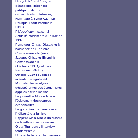
Un cycle infernal français :
démagogie, dépenses
publiques, dettes,
communication niaiseuse,
Hommage à Sylvie Kaufmann
Pourquoi il faut interdire la
LIBRA
Pik(pock)etty – saison 2
Actualité saisissante d'un livre de
1934
Pompidou, Chirac, Giscard et la
naissance de l'Enarchie
Compassionnelle (suite)
Jacques Chirac et l'Enarchie
Compassionnelle
Octobre 2019. Quelques
Instantanés (Suite)
Octobre 2019 : quelques
instantanés significatifs
Monnaie : les analyses
désespérantes des économistes
appelés par les médias
Le journal Le Monde face à
l’éclatement des dogmes
économiques
Le grand tournis monétaire et
l'hélicoptère à fumiste
L’appel d’Alain Minc à un sursaut
de la réflexion économique
Greta Thunberg : l'interview
fondamentale.
Un spectacle rare : l’explosion en