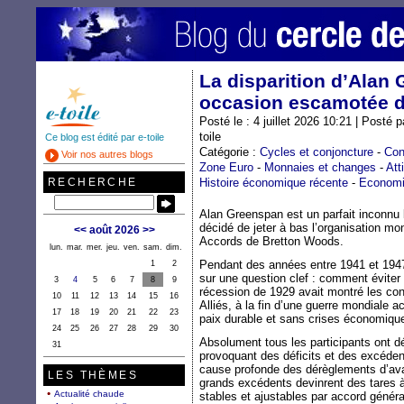
La disparition d’Alan
occasion escamotée de
Posté le : 4 juillet 2026 10:21 | Posté
toile
Ce blog est édité par e-toile
Catégorie :
Cycles et conjoncture
-
Con
Voir nos autres blogs
Zone Euro
-
Monnaies et changes
-
Att
RECHERCHE
Histoire économique récente
-
Economie
Alan Greenspan est un parfait inconnu 
décidé de jeter à bas l’organisation mo
<<
août 2026
>>
Accords de Bretton Woods.
lun.
mar.
mer.
jeu.
ven.
sam.
dim.
Pendant des années entre 1941 et 1947,
1
2
sur une question clef : comment éviter 
3
4
5
6
7
8
9
récession de 1929 avait montré les con
10
11
12
13
14
15
16
Alliés, à la fin d’une guerre mondiale 
17
18
19
20
21
22
23
paix durable et sans crises économique
24
25
26
27
28
29
30
Absolument tous les participants ont 
31
provoquant des déficits et des excéd
cause profonde des dérèglements d’avan
LES THÈMES
grands excédents devinrent des tares à
Actualité chaude
stables et ajustables par accord généra