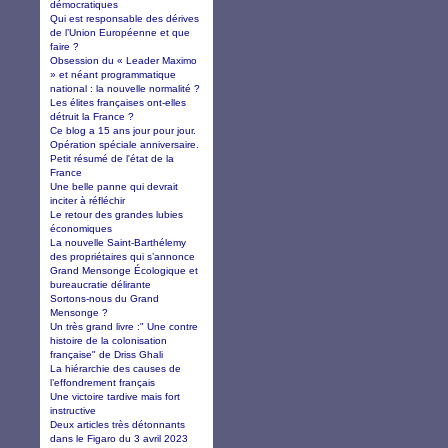
démocratiques
Qui est responsable des dérives
de l’Union Européenne et que
faire ?
Obsession du « Leader Maximo
» et néant programmatique
national : la nouvelle normalité ?
Les élites françaises ont-elles
détruit la France ?
Ce blog a 15 ans jour pour jour.
Opération spéciale anniversaire.
Petit résumé de l'état de la
France
Une belle panne qui devrait
inciter à réfléchir
Le retour des grandes lubies
économiques
La nouvelle Saint-Barthélemy
des propriétaires qui s’annonce
Grand Mensonge Écologique et
bureaucratie délirante
Sortons-nous du Grand
Mensonge ?
Un très grand livre :" Une contre
histoire de la colonisation
française" de Driss Ghali
La hiérarchie des causes de
l’effondrement français
Une victoire tardive mais fort
instructive
Deux articles très détonnants
dans le Figaro du 3 avril 2023