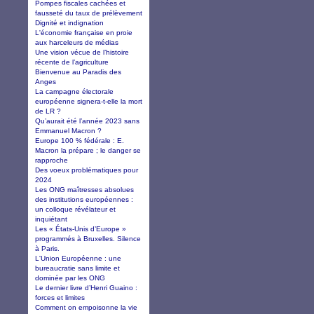
Pompes fiscales cachées et
fausseté du taux de prélèvement
Dignité et indignation
L'économie française en proie
aux harceleurs de médias
Une vision vécue de l’histoire
récente de l’agriculture
Bienvenue au Paradis des
Anges
La campagne électorale
européenne signera-t-elle la mort
de LR ?
Qu’aurait été l’année 2023 sans
Emmanuel Macron ?
Europe 100 % fédérale : E.
Macron la prépare ; le danger se
rapproche
Des voeux problématiques pour
2024
Les ONG maîtresses absolues
des institutions européennes :
un colloque révélateur et
inquiétant
Les « États-Unis d’Europe »
programmés à Bruxelles. Silence
à Paris.
L'Union Européenne : une
bureaucratie sans limite et
dominée par les ONG
Le dernier livre d’Henri Guaino :
forces et limites
Comment on empoisonne la vie