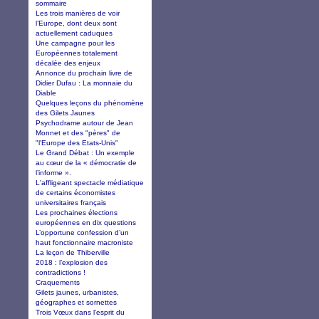
sommaire
Les trois manières de voir
l’Europe, dont deux sont
actuellement caduques
Une campagne pour les
Européennes totalement
décalée des enjeux
Annonce du prochain livre de
Didier Dufau : La monnaie du
Diable
Quelques leçons du phénomène
des Gilets Jaunes
Psychodrame autour de Jean
Monnet et des "pères" de
"l'Europe des Etats-Unis"
Le Grand Débat : Un exemple
au cœur de la « démocratie de
l’informe ».
L'affligeant spectacle médiatique
de certains économistes
universitaires français
Les prochaines élections
européennes en dix questions
L’opportune confession d’un
haut fonctionnaire macroniste
La leçon de Thiberville
2018 : l’explosion des
contradictions !
Craquements
Gilets jaunes, urbanistes,
géographes et sornettes
Trois Vœux dans l’esprit du