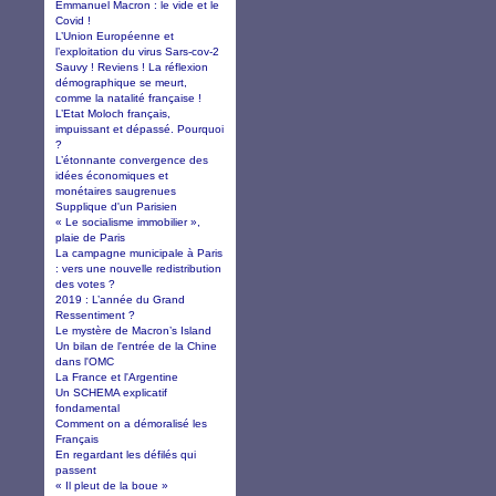
Emmanuel Macron : le vide et le
Covid !
L’Union Européenne et
l’exploitation du virus Sars-cov-2
Sauvy ! Reviens ! La réflexion
démographique se meurt,
comme la natalité française !
L’Etat Moloch français,
impuissant et dépassé. Pourquoi
?
L’étonnante convergence des
idées économiques et
monétaires saugrenues
Supplique d'un Parisien
« Le socialisme immobilier »,
plaie de Paris
La campagne municipale à Paris
: vers une nouvelle redistribution
des votes ?
2019 : L’année du Grand
Ressentiment ?
Le mystère de Macron’s Island
Un bilan de l'entrée de la Chine
dans l'OMC
La France et l'Argentine
Un SCHEMA explicatif
fondamental
Comment on a démoralisé les
Français
En regardant les défilés qui
passent
« Il pleut de la boue »