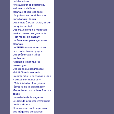
problématique
Avis aux jeunes socialistes,
vraiment socialistes
Monnaie et libre échange
L’impuissance de M. Macron
dans l’affaire Trump
Deux mots à Paul Tucker, ancien
banquier central.
Des maux d’origine monétaire
traités comme des gros mots
Petit rappel en passant
La France en plein syndrome
albanais
Le TFTEA est entré en action.
Les Etats-Unis ont gagné
Une présentation (très)
troublante
Argentine : monnaie et
mensonges
Des idées qui progressent
Mai 1968 et la monnaie
La prétendue « sécession » des
« zélites mondialisées »
L'Administration française à
l'épreuve de la digitalisation
Macronisme : un curieux fond de
sauce
La maladie de la cagnotte
Le droit de propriété immobilière
en déshérence
Observations sur la répression
des inégalités de salaires