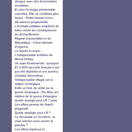
divague avec des économistes
socialistes
Et voici l’écologie pénitentielle
coercitive. Elle ne s’arrêtera plus
Santé : Petite histoire d’une
décadence programmée
L'écologie politique empêche de
lutter contre les conséquences
du réchauffement
Régime d’assemblée et Ve
République - Il faut réformer
d'urgence
La Nupes et Israël -
L'indispensable antidote de
Michel Onfray
Un sujet fondamental : pourquoi
87 à 90% des juifs français n'ont
pas été dépôrtés et ont survécu.
Christian Gerondeau :
l'indispensable trilogie sur la
religion écologique
Enfin un livre de vérité sur la
guerre d'espagne - Pio Moa- les
mythes de la guerre d'espagne
Quelle statégie pour LR ? suite
Les effets pervers de l’impôt
progressif
Quelle stratégie pour LR ?
La dénatalité en Occident : la
vraie solution pour sauver la
planète ?
Les effets imprévus et