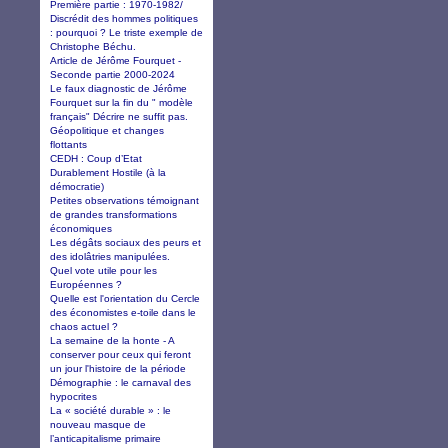
Première partie : 1970-1982/
Discrédit des hommes politiques
: pourquoi ? Le triste exemple de
Christophe Béchu.
Article de Jérôme Fourquet -
Seconde partie 2000-2024
Le faux diagnostic de Jérôme
Fourquet sur la fin du " modèle
français" Décrire ne suffit pas.
Géopolitique et changes
flottants
CEDH : Coup d’Etat
Durablement Hostile (à la
démocratie)
Petites observations témoignant
de grandes transformations
économiques
Les dégâts sociaux des peurs et
des idolâtries manipulées.
Quel vote utile pour les
Européennes ?
Quelle est l'orientation du Cercle
des économistes e-toile dans le
chaos actuel ?
La semaine de la honte - A
conserver pour ceux qui feront
un jour l'histoire de la période
Démographie : le carnaval des
hypocrites
La « société durable » : le
nouveau masque de
l’anticapitalisme primaire