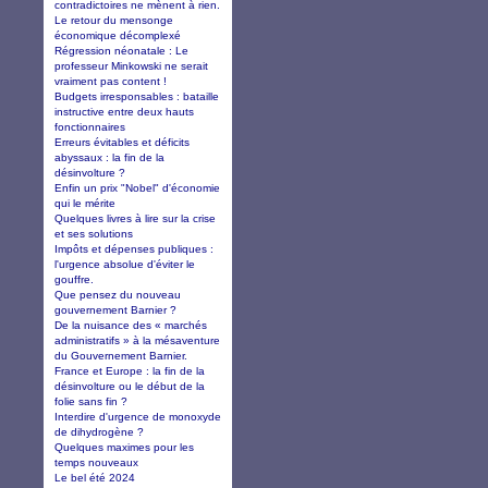
contradictoires ne mènent à rien.
Le retour du mensonge
économique décomplexé
Régression néonatale : Le
professeur Minkowski ne serait
vraiment pas content !
Budgets irresponsables : bataille
instructive entre deux hauts
fonctionnaires
Erreurs évitables et déficits
abyssaux : la fin de la
désinvolture ?
Enfin un prix "Nobel" d'économie
qui le mérite
Quelques livres à lire sur la crise
et ses solutions
Impôts et dépenses publiques :
l'urgence absolue d'éviter le
gouffre.
Que pensez du nouveau
gouvernement Barnier ?
De la nuisance des « marchés
administratifs » à la mésaventure
du Gouvernement Barnier.
France et Europe : la fin de la
désinvolture ou le début de la
folie sans fin ?
Interdire d'urgence de monoxyde
de dihydrogène ?
Quelques maximes pour les
temps nouveaux
Le bel été 2024