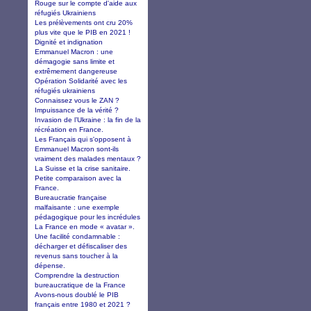
Rouge sur le compte d'aide aux
réfugiés Ukrainiens
Les prélèvements ont cru 20%
plus vite que le PIB en 2021 !
Dignité et indignation
Emmanuel Macron : une
démagogie sans limite et
extrêmement dangereuse
Opération Solidarité avec les
réfugiés ukrainiens
Connaissez vous le ZAN ?
Impuissance de la vérité ?
Invasion de l’Ukraine : la fin de la
récréation en France.
Les Français qui s'opposent à
Emmanuel Macron sont-ils
vraiment des malades mentaux ?
La Suisse et la crise sanitaire.
Petite comparaison avec la
France.
Bureaucratie française
malfaisante : une exemple
pédagogique pour les incrédules
La France en mode « avatar ».
Une facilité condamnable :
décharger et défiscaliser des
revenus sans toucher à la
dépense.
Comprendre la destruction
bureaucratique de la France
Avons-nous doublé le PIB
français entre 1980 et 2021 ?