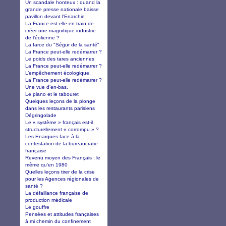
Un scandale honteux : quand la
grande presse nationale baisse
pavillon devant l'Enarchie
La France est-elle en train de
créer une magnifique industrie
de l'éolienne ?
La farce du "Ségur de la santé"
La France peut-elle redémarrer ?
Le poids des tares anciennes
La France peut-elle redémarrer ?
L’empêchement écologique.
La France peut-elle redémarrer ?
Une vue d'en-bas.
Le piano et le tabouret
Quelques leçons de la plonge
dans les restaurants parisiens
Dégringolade
Le « système » français est-il
structurellement « corrompu » ?
Les Enarques face à la
contestation de la bureaucratie
française
Revenu moyen des Français : le
même qu'en 1980
Quelles leçons tirer de la crise
pour les Agences régionales de
santé ?
La défaillance française de
production médicale
Le gouffre
Pensées et attitudes françaises
à mi chemin du confinement