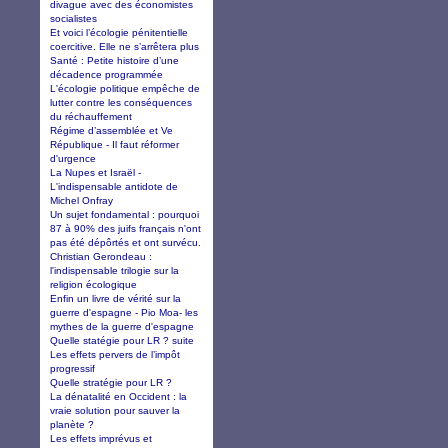
divague avec des économistes
socialistes
Et voici l’écologie pénitentielle
coercitive. Elle ne s’arrêtera plus
Santé : Petite histoire d’une
décadence programmée
L'écologie politique empêche de
lutter contre les conséquences
du réchauffement
Régime d’assemblée et Ve
République - Il faut réformer
d'urgence
La Nupes et Israël -
L'indispensable antidote de
Michel Onfray
Un sujet fondamental : pourquoi
87 à 90% des juifs français n'ont
pas été dépôrtés et ont survécu.
Christian Gerondeau :
l'indispensable trilogie sur la
religion écologique
Enfin un livre de vérité sur la
guerre d'espagne - Pio Moa- les
mythes de la guerre d'espagne
Quelle statégie pour LR ? suite
Les effets pervers de l’impôt
progressif
Quelle stratégie pour LR ?
La dénatalité en Occident : la
vraie solution pour sauver la
planète ?
Les effets imprévus et