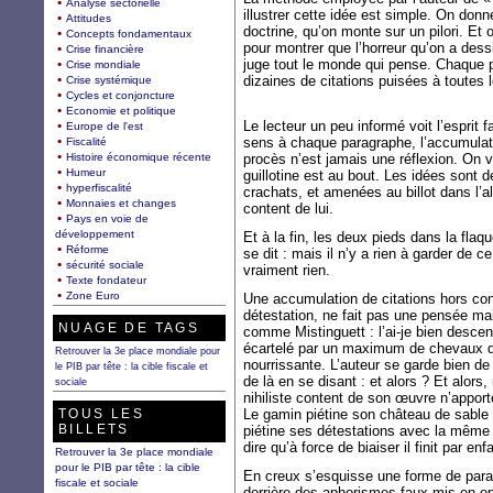
Analyse sectorielle
illustrer cette idée est simple. On donn
Attitudes
doctrine, qu’on monte sur un pilori. Et 
Concepts fondamentaux
pour montrer que l’horreur qu’on a des
Crise financière
juge tout le monde qui pense. Chaque 
Crise mondiale
dizaines de citations puisées à toute
Crise systémique
Cycles et conjoncture
Economie et politique
Le lecteur un peu informé voit l’esprit
Europe de l'est
sens à chaque paragraphe, l’accumulat
Fiscalité
Histoire économique récente
procès n’est jamais une réflexion. On 
Humeur
guillotine est au bout. Les idées sont dé
hyperfiscalité
crachats, et amenées au billot dans l’
Monnaies et changes
content de lui.
Pays en voie de
développement
Et à la fin, les deux pieds dans la flaq
Réforme
se dit : mais il n’y a rien à garder de 
sécurité sociale
vraiment rien.
Texte fondateur
Zone Euro
Une accumulation de citations hors co
détestation, ne fait pas une pensée mai
NUAGE DE TAGS
comme Mistinguett : l’ai-je bien desce
écartelé par un maximum de chevaux de 
Retrouver la 3e place mondiale pour
nourrissante. L’auteur se garde bien de 
le PIB par tête : la cible fiscale et
de là en se disant : et alors ? Et alors,
sociale
nihiliste content de son œuvre n’apport
TOUS LES
Le gamin piétine son château de sable 
BILLETS
piétine ses détestations avec la même
dire qu’à force de biaiser il finit par en
Retrouver la 3e place mondiale
pour le PIB par tête : la cible
En creux s’esquisse une forme de par
fiscale et sociale
derrière des aphorismes faux mis en o