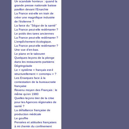
Un scandale honteux : quand la
grande presse nationale baisse
pavillon devant l'Enarchie
La France est-elle en train de
créer une magnifique industrie
de l'éolienne ?
La farce du "Ségur de la santé"
La France peut-elle redémarrer ?
Le poids des tares anciennes
La France peut-elle redémarrer ?
L’empêchement écologique.
La France peut-elle redémarrer ?
Une vue d'en-bas.
Le piano et le tabouret
Quelques leçons de la plonge
dans les restaurants parisiens
Dégringolade
Le « système » français est-il
structurellement « corrompu » ?
Les Enarques face à la
contestation de la bureaucratie
française
Revenu moyen des Français : le
même qu'en 1980
Quelles leçons tirer de la crise
pour les Agences régionales de
santé ?
La défaillance française de
production médicale
Le gouffre
Pensées et attitudes françaises
à mi chemin du confinement