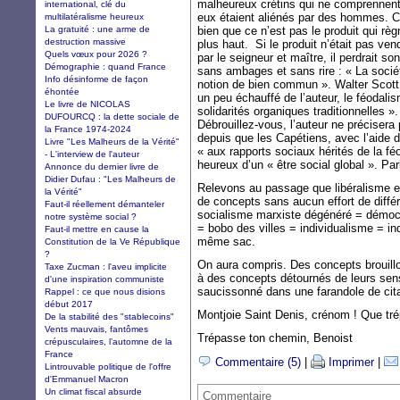
malheureux crétins qui ne comprennent p
international, clé du
eux étaient aliénés par des hommes. C
multilatéralisme heureux
La gratuité : une arme de
bien que ce n’est pas le produit qui r
destruction massive
plus haut. Si le produit n’était pas v
Quels vœux pour 2026 ?
par le seigneur et maître, il perdrait so
Démographie : quand France
sans ambages et sans rire : « La sociét
Info désinforme de façon
notion de bien commun ». Walter Scott a
éhontée
un peu échauffé de l’auteur, le féodalis
Le livre de NICOLAS
solidarités organiques traditionnelles »
DUFOURCQ : la dette sociale de
Débrouillez-vous, l’auteur ne précisera
la France 1974-2024
depuis que les Capétiens, avec l’aide de
Livre "Les Malheurs de la Vérité"
« aux rapports sociaux hérités de la fé
- L'interview de l'auteur
heureux d’un « être social global ». Pa
Annonce du dernier livre de
Didier Dufau : "Les Malheurs de
Relevons au passage que libéralisme e
la Vérité"
de concepts sans aucun effort de différ
Faut-il réellement démanteler
socialisme marxiste dégénéré = démoc
notre système social ?
= bobo des villes = individualisme = in
Faut-il mettre en cause la
même sac.
Constitution de la Ve République
?
On aura compris. Des concepts brouillo
Taxe Zucman : l'aveu implicite
à des concepts détournés de leurs sens 
d'une inspiration communiste
saucissonné dans une farandole de cit
Rappel : ce que nous disions
début 2017
Montjoie Saint Denis, crénom ! Que trép
De la stabilité des "stablecoins"
Vents mauvais, fantômes
Trépasse ton chemin, Benoist
crépusculaires, l’automne de la
France
Commentaire (5)
|
Imprimer
|
Lintrouvable politique de l'offre
d'Emmanuel Macron
Un climat fiscal absurde
Commentaire