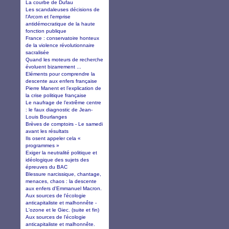
La courbe de Dufau
Les scandaleuses décisions de
l'Arcom et l'emprise
antidémocratique de la haute
fonction publique
France : conservatoire honteux
de la violence révolutionnaire
sacralisée
Quand les moteurs de recherche
évoluent bizarrement ...
Eléments pour comprendre la
descente aux enfers française
Pierre Manent et l’explication de
la crise politique française
Le naufrage de l’extrême centre
: le faux diagnostic de Jean-
Louis Bourlanges
Brèves de comptoirs - Le samedi
avant les résultats
Ils osent appeler cela «
programmes »
Exiger la neutralité politique et
idéologique des sujets des
épreuves du BAC
Blessure narcissique, chantage,
menaces, chaos : la descente
aux enfers d'Emmanuel Macron.
Aux sources de l'écologie
anticapitaliste et malhonnête -
L'ozone et le Giec. (suite et fin)
Aux sources de l'écologie
anticapitaliste et malhonnête.