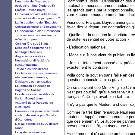
"compromis utiles". Dénonciation des au
L’énormité de l’imposture
intolérable, nécessairement intolérable
écologiste - Une étude du Pr
les grands partis par la proportionnell
Emérite Patrice Boyer
Le niveau scolaire a-t-il baissé
verrez comme nous sommes formidabl
comme il se dit un peu partout ?
Voici donc François Bayrou annonçant s
La fin bouffonne de l’Enarchie
Avec dès le départ une contradiction g
Compassionnelle et Bienveillante
La disparition d’Alan Greenspan
- Quelle est la question la prioritaire, 
: une occasion escamotée de
de suite l'essentiel de votre action ?
réfléchir un peu
Ce blog fête ses 18 ans.
- L'éducation nationale.
Dénatalité : contorsions et
habillages face aux
- Monsieur Juppé vient de publier un liv
disgracieuses réalités
Nécessité et difficulté d'un
- Je suis totalement opposé aux préconis
sursaut national.
exactement le contraire.
Travail : les trois déficits
Les trois leçons des dernières
Voilà donc le soutien sans faille en dés
élections européennes,
question nationale la plus grave.
législatives et municipales
La tentation douteuse de
On se souvient que Mme Virginie Calmel
l’Ingénierie Sociale
n'est pas couché" qu'elle soutenait Alai
Les dérives inexcusables de
française". Ce qui avait bien fait rire.
l'Union Européenne
Actualité de la Parabole de
Il n'y a pas que le Modem à choisir l
l'Esquimau
Conseils à un jeune économiste
Comme l'a très bien remarqué Naulleau, 
voulant devenir « prix Nobel »
soutenez Juppé comme la corde le pen
d’économie.
que des ennemis". Si Juppé ne parvient
L'or au dessus de 5000 dollars
présentera aussitôt, au risque une fois
l'once
Le système monétaire
Évidemment, il n'a aucune ambition pers