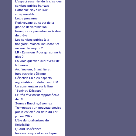
L'aspect essentiel de la crise des
services publics français
Catherine Nay : un livre
indispensable
Lettre persanne
Petit voyage au coeur de la
grande désinformation
Pourquoi ne pas réformer le droit
de grève
Les services publics à la
française, Moloch impuissant et
ruineux. Pourquoi ?
LR - Zemmour. Pour qui sonne le
glas ?
La vraie question sur l'avenir de
la France
Architecture, énarchite et
bureaucratie délirante
Sélection LR : les aspects
regrettables du débat sur BFM
Un commentaire sur le livre
"Sortir du Désastre"
Le très révélateur rapport écolo
de RTE
Sonnez Buccins,résonnez
Trompettes : un nouveau service
public est créé en date du 1er
janvier 2022
L'ère du totalitarisme de
l'imbécillité
Quand l’indécence
bureaucratique et énarchique