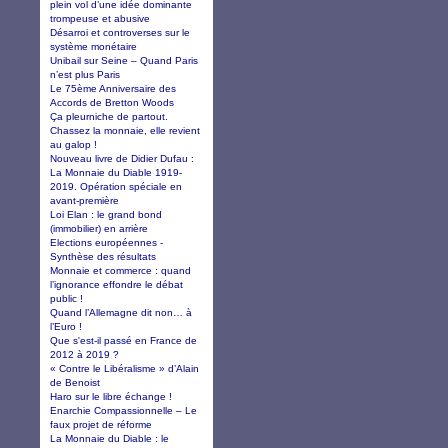
plein vol d’une idée dominante
trompeuse et abusive
Désarroi et controverses sur le
système monétaire
Unibail sur Seine – Quand Paris
n’est plus Paris
Le 75ème Anniversaire des
Accords de Bretton Woods
Ça pleurniche de partout.
Chassez la monnaie, elle revient
au galop !
Nouveau livre de Didier Dufau :
La Monnaie du Diable 1919-
2019. Opération spéciale en
avant-première
Loi Elan : le grand bond
(immobilier) en arrière
Elections européennes -
Synthèse des résultats
Monnaie et commerce : quand
l’ignorance effondre le débat
public !
Quand l’Allemagne dit non… à
l’Euro !
Que s'est-il passé en France de
2012 à 2019 ?
« Contre le Libéralisme » d’Alain
de Benoist
Haro sur le libre échange !
Enarchie Compassionnelle – Le
faux projet de réforme
La Monnaie du Diable : le