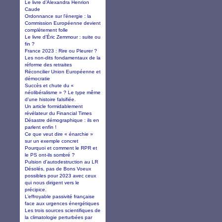
Le livre d’Alexandra Henrion
Caude
Ordonnance sur l'énergie : la
Commission Européenne devient
complètement folle
Le livre d’Éric Zemmour : suite ou
fin ?
France 2023 : Rire ou Pleurer ?
Les non-dits fondamentaux de la
réforme des retraites
Réconcilier Union Européenne et
démocratie
Succès et chute du «
néolibéralisme » ? Le type même
d’une histoire falsifiée.
Un article formidablement
révélateur du Financial Times
Désastre démographique : ils en
parlent enfin !
Ce que veut dire « énarchie »
sur un exemple concret
Pourquoi et comment le RPR et
le PS ont-ils sombré ?
Pulsion d'autodestruction au LR
Désolés, pas de Bons Voeux
possibles pour 2023 avec ceux
qui nous dirigent vers le
précipice.
L’effroyable passivité française
face aux urgences énergétiques
Les trois sources scientifiques de
la climatologie perturbées par