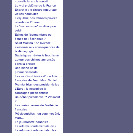
nouvelle loi sur le travail
Le vrai problème de la France
Enarchie : le sinistre retour aux
vieilles habitudes
L'équilibre des retraites privées
retardé de 20 ans
Le "macronisme" vu d'un pays
voisin
Échec de l’économisme ou
échec de l’économie ?
Saint Macron : de l’ivresse
électorale aux conséquences de
la démagogie
Statistiques : éviter le fétichisme
autour des chiffres annoncés
dans la presse
Une merveille de
pronunciamiento !
Les impôts - Histoire d'une folie
française de Jean Marc Daniel
Premier bilan des présidentielles
L’Euro : le mistigri de la
campagne présidentielle
Un débat présidentiel ? Vraiment
?
Les vraies causes de l'asthénie
française
Présidentielles : un vote modéré,
mais...
Le journalisme bananier
La réforme fondamentale (fin)
La réforme fondamentale : les