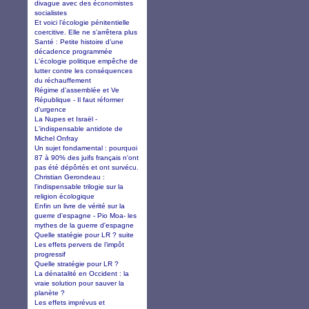
divague avec des économistes
socialistes
Et voici l’écologie pénitentielle
coercitive. Elle ne s’arrêtera plus
Santé : Petite histoire d’une
décadence programmée
L'écologie politique empêche de
lutter contre les conséquences
du réchauffement
Régime d’assemblée et Ve
République - Il faut réformer
d'urgence
La Nupes et Israël -
L'indispensable antidote de
Michel Onfray
Un sujet fondamental : pourquoi
87 à 90% des juifs français n'ont
pas été dépôrtés et ont survécu.
Christian Gerondeau :
l'indispensable trilogie sur la
religion écologique
Enfin un livre de vérité sur la
guerre d'espagne - Pio Moa- les
mythes de la guerre d'espagne
Quelle statégie pour LR ? suite
Les effets pervers de l’impôt
progressif
Quelle stratégie pour LR ?
La dénatalité en Occident : la
vraie solution pour sauver la
planète ?
Les effets imprévus et