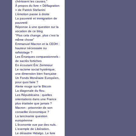
chérissent les causes.”
À propos du livre « Déflagration
» de Patrick Stefanini
L’émotion passe à droite
La pauvreté et immigration de
pauvreté
Réponse à une question sur la
vocation de ce blog
"Plus cela change, plus c'est la
même chose"
Emmanuel Macron et la CEDH :
hauteur nécessaire ou
rafistolage ?
Les Énarques compassionnels :
de sacrés fortiches
En écoutant Éric Zemmour
Le racisme social hystérique,
une dimension bien française
Un Fonds Monétaire Européen,
pour quoi faire ?
Alerte rouge sur le Bitcoin
La diagonale du flou.
Les Républicains : quelles
orientations dans une France
plus étatisée que jamais ?
Macron : prisonnier de son
conseiller économique ?
La lancinante question
européenne
L'économie vue par des nuls.
L'exemple de Libération.
Le désastre Hidalgo. Le livre