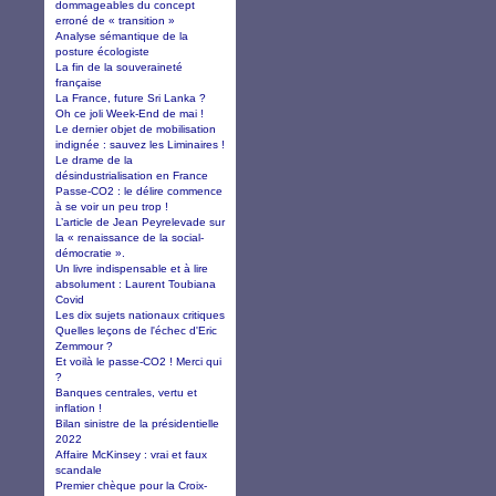
dommageables du concept
erroné de « transition »
Analyse sémantique de la
posture écologiste
La fin de la souveraineté
française
La France, future Sri Lanka ?
Oh ce joli Week-End de mai !
Le dernier objet de mobilisation
indignée : sauvez les Liminaires !
Le drame de la
désindustrialisation en France
Passe-CO2 : le délire commence
à se voir un peu trop !
L’article de Jean Peyrelevade sur
la « renaissance de la social-
démocratie ».
Un livre indispensable et à lire
absolument : Laurent Toubiana
Covid
Les dix sujets nationaux critiques
Quelles leçons de l'échec d'Eric
Zemmour ?
Et voilà le passe-CO2 ! Merci qui
?
Banques centrales, vertu et
inflation !
Bilan sinistre de la présidentielle
2022
Affaire McKinsey : vrai et faux
scandale
Premier chèque pour la Croix-