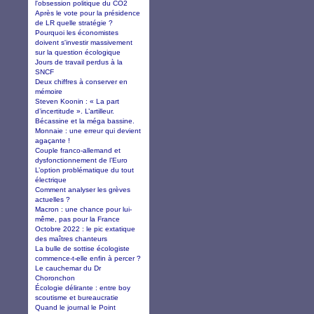
l'obsession politique du CO2
Après le vote pour la présidence
de LR quelle stratégie ?
Pourquoi les économistes
doivent s'investir massivement
sur la question écologique
Jours de travail perdus à la
SNCF
Deux chiffres à conserver en
mémoire
Steven Koonin : « La part
d’incertitude ». L’artilleur.
Bécassine et la méga bassine.
Monnaie : une erreur qui devient
agaçante !
Couple franco-allemand et
dysfonctionnement de l’Euro
L’option problématique du tout
électrique
Comment analyser les grèves
actuelles ?
Macron : une chance pour lui-
même, pas pour la France
Octobre 2022 : le pic extatique
des maîtres chanteurs
La bulle de sottise écologiste
commence-t-elle enfin à percer ?
Le cauchemar du Dr
Choronchon
Écologie délirante : entre boy
scoutisme et bureaucratie
Quand le journal le Point