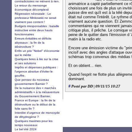
contradictoires ne mènent à rien.
animatrice a capté partiellement ce rô
Le retour du mensonge
choisissant une fois de plus un invit
économique décomplexé
puisse dire est qu'il est à la télé dep
Régression néonatale : Le
était nul comme l'intérêt. Le rythme 
professeur Minkowski ne serait
vraiment aucune question. Et Zemmou
vraiment pas content !
commentaires qui ne viennent jamais. 
Budgets irresponsables : bataille
critique plus, il prêche. Le comique vi
instructive entre deux hauts
peine de le quitter dans l'émission d '
fonctionnaires
Erreurs évitables et déficits
matin à la radio etc.
abyssaux : la fin de la
désinvolture ?
Encore une émission victime du "prim
Enfin un prix "Nobel" d'économie
incisif avec des angles d'attaque ouver
qui le mérite
schémas trop convenus des médias f
Quelques livres à lire sur la crise
et ses solutions
Et on obtient... rien.
Impôts et dépenses publiques :
l'urgence absolue d'éviter le
Quand l'esprit ne flotte plus allègreme
gouffre.
dominant.
Que pensez du nouveau
gouvernement Barnier ?
#
Posté par DD | 09/11/15 10:27
De la nuisance des « marchés
administratifs » à la mésaventure
du Gouvernement Barnier.
France et Europe : la fin de la
désinvolture ou le début de la
folie sans fin ?
Interdire d'urgence de monoxyde
de dihydrogène ?
Quelques maximes pour les
temps nouveaux
Le bel été 2024