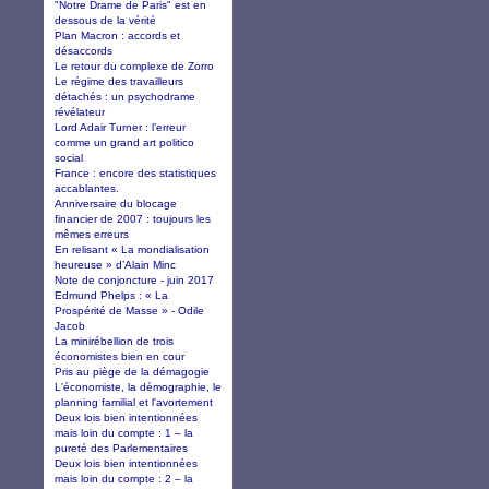
"Notre Drame de Paris" est en
dessous de la vérité
Plan Macron : accords et
désaccords
Le retour du complexe de Zorro
Le régime des travailleurs
détachés : un psychodrame
révélateur
Lord Adair Turner : l’erreur
comme un grand art politico
social
France : encore des statistiques
accablantes.
Anniversaire du blocage
financier de 2007 : toujours les
mêmes erreurs
En relisant « La mondialisation
heureuse » d’Alain Minc
Note de conjoncture - juin 2017
Edmund Phelps : « La
Prospérité de Masse » - Odile
Jacob
La minirébellion de trois
économistes bien en cour
Pris au piège de la démagogie
L'économiste, la démographie, le
planning familial et l'avortement
Deux lois bien intentionnées
mais loin du compte : 1 – la
pureté des Parlementaires
Deux lois bien intentionnées
mais loin du compte : 2 – la