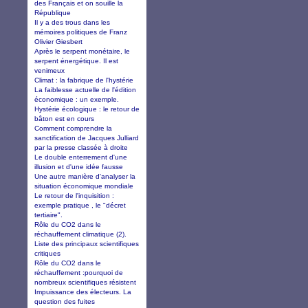
des Français et on souille la
République
Il y a des trous dans les
mémoires politiques de Franz
Olivier Giesbert
Après le serpent monétaire, le
serpent énergétique. Il est
venimeux
Climat : la fabrique de l'hystérie
La faiblesse actuelle de l'édition
économique : un exemple.
Hystérie écologique : le retour de
bâton est en cours
Comment comprendre la
sanctification de Jacques Julliard
par la presse classée à droite
Le double enterrement d'une
illusion et d'une idée fausse
Une autre manière d'analyser la
situation économique mondiale
Le retour de l'inquisition :
exemple pratique , le "décret
tertiaire".
Rôle du CO2 dans le
réchauffement climatique (2).
Liste des principaux scientifiques
critiques
Rôle du CO2 dans le
réchauffement :pourquoi de
nombreux scientifiques résistent
Impuissance des électeurs. La
question des fuites