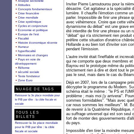
Analyse sectorielle
Inviter Pierre Larroutourou pour la niè
Attitudes
désastre. Cet agitateur a la spécialité 
Concepts fondamentaux
lumière. Il chauffe l'émotion comme un
Crise financière
parler. Impossible de finir une phrase q
Crise mondiale
avec véhémence. Croire que cette véhé
Crise systémique
Cycles et conjoncture
dynamisme du débat" est une grave erre
Economie et politique
été interdite de finir une phrase ou un
Europe de l'est
"débat" qui n'a strictement rien produit 
Fiscalité
préfère cette situation d'oratrice châtré
Histoire économique récente
Hollande a eu bien tort d'inviter son con
Humeur
pendant l'émission.
hyperfiscalité
Monnaies et changes
L'autre invité était l'ineffable et incre
Pays en voie de
qui ne comporte que deux membres et ne
développement
Bayrou est le prototype même du politi
Réforme
strictement rien à dire et dont tout le 
sécurité sociale
pas le seul, mais dans le cas du Béar
Texte fondateur
Zone Euro
Déjà en 2007, lors de la campagne prés
décrypter le programme du Modem. Sur 
NUAGE DE TAGS
schéma était le même : "le PS et l'UMP
problème ; mais moi j'y arriverai". Po
Retrouver la 3e place mondiale pour
le PIB par tête : la cible fiscale et
sommes formidables". "Mais avec quel
sociale
car nous sommes les meilleurs". M. Ba
de revenir à la Quatrième République, m
TOUS LES
au suffrage universel qui est son seul obj
BILLETS
fort de monter des gouvernements d'alli
du pays.
Retrouver la 3e place mondiale
pour le PIB par tête : la cible
Impossible d'en tirer la moindre mesure
fiscale et sociale