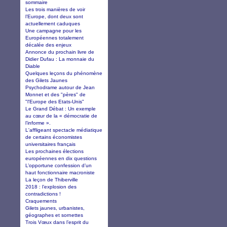
sommaire
Les trois manières de voir
l’Europe, dont deux sont
actuellement caduques
Une campagne pour les
Européennes totalement
décalée des enjeux
Annonce du prochain livre de
Didier Dufau : La monnaie du
Diable
Quelques leçons du phénomène
des Gilets Jaunes
Psychodrame autour de Jean
Monnet et des "pères" de
"l'Europe des Etats-Unis"
Le Grand Débat : Un exemple
au cœur de la « démocratie de
l’informe ».
L'affligeant spectacle médiatique
de certains économistes
universitaires français
Les prochaines élections
européennes en dix questions
L’opportune confession d’un
haut fonctionnaire macroniste
La leçon de Thiberville
2018 : l’explosion des
contradictions !
Craquements
Gilets jaunes, urbanistes,
géographes et sornettes
Trois Vœux dans l’esprit du