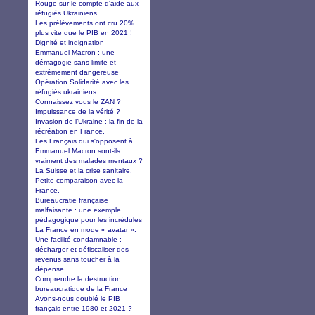
Rouge sur le compte d'aide aux
réfugiés Ukrainiens
Les prélèvements ont cru 20%
plus vite que le PIB en 2021 !
Dignité et indignation
Emmanuel Macron : une
démagogie sans limite et
extrêmement dangereuse
Opération Solidarité avec les
réfugiés ukrainiens
Connaissez vous le ZAN ?
Impuissance de la vérité ?
Invasion de l’Ukraine : la fin de la
récréation en France.
Les Français qui s'opposent à
Emmanuel Macron sont-ils
vraiment des malades mentaux ?
La Suisse et la crise sanitaire.
Petite comparaison avec la
France.
Bureaucratie française
malfaisante : une exemple
pédagogique pour les incrédules
La France en mode « avatar ».
Une facilité condamnable :
décharger et défiscaliser des
revenus sans toucher à la
dépense.
Comprendre la destruction
bureaucratique de la France
Avons-nous doublé le PIB
français entre 1980 et 2021 ?