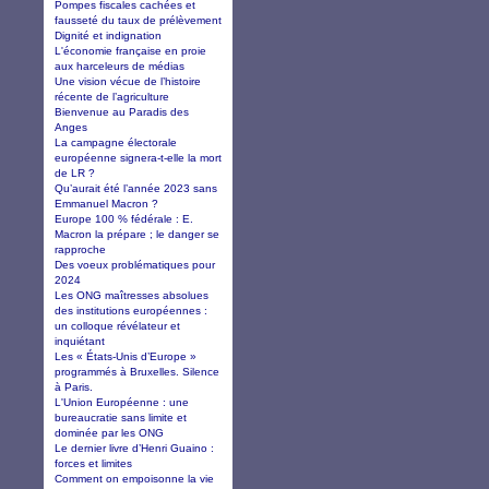
Pompes fiscales cachées et
fausseté du taux de prélèvement
Dignité et indignation
L'économie française en proie
aux harceleurs de médias
Une vision vécue de l’histoire
récente de l’agriculture
Bienvenue au Paradis des
Anges
La campagne électorale
européenne signera-t-elle la mort
de LR ?
Qu’aurait été l’année 2023 sans
Emmanuel Macron ?
Europe 100 % fédérale : E.
Macron la prépare ; le danger se
rapproche
Des voeux problématiques pour
2024
Les ONG maîtresses absolues
des institutions européennes :
un colloque révélateur et
inquiétant
Les « États-Unis d’Europe »
programmés à Bruxelles. Silence
à Paris.
L'Union Européenne : une
bureaucratie sans limite et
dominée par les ONG
Le dernier livre d’Henri Guaino :
forces et limites
Comment on empoisonne la vie