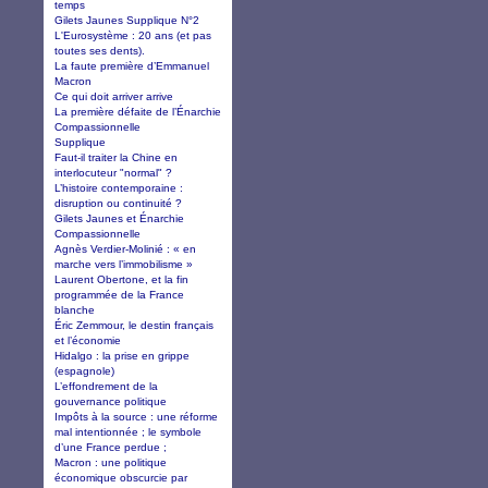
temps
Gilets Jaunes Supplique N°2
L'Eurosystème : 20 ans (et pas
toutes ses dents).
La faute première d’Emmanuel
Macron
Ce qui doit arriver arrive
La première défaite de l’Énarchie
Compassionnelle
Supplique
Faut-il traiter la Chine en
interlocuteur "normal" ?
L’histoire contemporaine :
disruption ou continuité ?
Gilets Jaunes et Énarchie
Compassionnelle
Agnès Verdier-Molinié : « en
marche vers l’immobilisme »
Laurent Obertone, et la fin
programmée de la France
blanche
Éric Zemmour, le destin français
et l’économie
Hidalgo : la prise en grippe
(espagnole)
L’effondrement de la
gouvernance politique
Impôts à la source : une réforme
mal intentionnée ; le symbole
d’une France perdue ;
Macron : une politique
économique obscurcie par