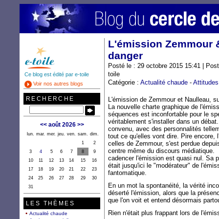
L'émission Zemmour &
danger
Posté le : 29 octobre 2015 15:41 | Pos
toile
Ce blog est édité par e-toile
Catégorie :
Actualité chaude
-
Attitudes
Voir nos autres blogs
RECHERCHE
L'émission de Zemmour et Naulleau, su
La nouvelle charte graphique de l'émiss
séquences est inconfortable pour le sp
véritablement s'installer dans un débat.
<<
août 2026
>>
convenu, avec des personnalités telleme
lun.
mar.
mer.
jeu.
ven.
sam.
dim.
tout ce qu'elles vont dire. Pire encore, l
celles de Zemmour, s'est perdue depui
1
2
centre même du discours médiatique. L
3
4
5
6
7
8
9
cadencer l'émission est quasi nul. Sa p
10
11
12
13
14
15
16
était jusqu'ici le "modérateur" de l'émis
17
18
19
20
21
22
23
fantomatique.
24
25
26
27
28
29
30
En un mot la spontanéité, la vérité inc
31
déserté l'émission, alors que la prése
que l'on voit et entend désormais parto
LES THÈMES
Rien n'était plus frappant lors de l'émi
Actualité chaude