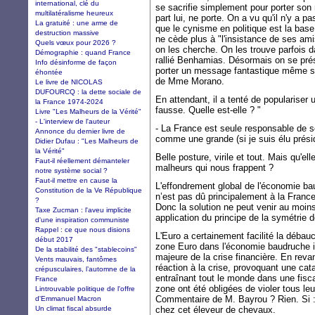
international, clé du
se sacrifie simplement pour porter so
multilatéralisme heureux
part lui, ne porte. On a vu qu'il n'y a pa
La gratuité : une arme de
que le cynisme en politique est la base d
destruction massive
ne cède plus à "l'insistance de ses ami
Quels vœux pour 2026 ?
on les cherche. On les trouve parfois 
Démographie : quand France
rallié Benhamias. Désormais on se prés
Info désinforme de façon
porter un message fantastique même s'il
éhontée
de Mme Morano.
Le livre de NICOLAS
DUFOURCQ : la dette sociale de
En attendant, il a tenté de populariser 
la France 1974-2024
fausse. Quelle est-elle ? "
Livre "Les Malheurs de la Vérité"
- L'interview de l'auteur
- La France est seule responsable de se
Annonce du dernier livre de
comme une grande (si je suis élu présid
Didier Dufau : "Les Malheurs de
la Vérité"
Belle posture, virile et tout. Mais qu'e
Faut-il réellement démanteler
malheurs qui nous frappent ?
notre système social ?
Faut-il mettre en cause la
L'effondrement global de l'économie ba
Constitution de la Ve République
n’est pas dû principalement à la France.
?
Donc la solution ne peut venir au moins 
Taxe Zucman : l'aveu implicite
application du principe de la symétrie 
d'une inspiration communiste
Rappel : ce que nous disions
L'Euro a certainement facilité la déba
début 2017
zone Euro dans l'économie baudruche in
De la stabilité des "stablecoins"
majeure de la crise financière. En reva
Vents mauvais, fantômes
réaction à la crise, provoquant une cat
crépusculaires, l’automne de la
entraînant tout le monde dans une fisca
France
zone ont été obligées de violer tous leur
Lintrouvable politique de l'offre
Commentaire de M. Bayrou ? Rien. Si : 
d'Emmanuel Macron
Un climat fiscal absurde
chez cet éleveur de chevaux.