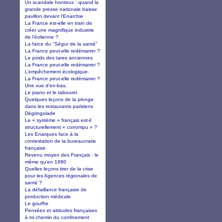
Un scandale honteux : quand la
grande presse nationale baisse
pavillon devant l'Enarchie
La France est-elle en train de
créer une magnifique industrie
de l'éolienne ?
La farce du "Ségur de la santé"
La France peut-elle redémarrer ?
Le poids des tares anciennes
La France peut-elle redémarrer ?
L’empêchement écologique.
La France peut-elle redémarrer ?
Une vue d'en-bas.
Le piano et le tabouret
Quelques leçons de la plonge
dans les restaurants parisiens
Dégringolade
Le « système » français est-il
structurellement « corrompu » ?
Les Enarques face à la
contestation de la bureaucratie
française
Revenu moyen des Français : le
même qu'en 1980
Quelles leçons tirer de la crise
pour les Agences régionales de
santé ?
La défaillance française de
production médicale
Le gouffre
Pensées et attitudes françaises
à mi chemin du confinement