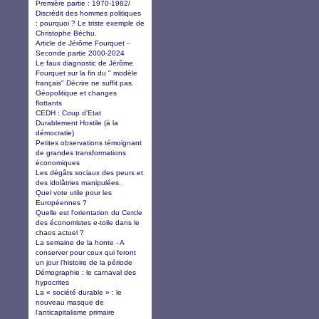
Première partie : 1970-1982/
Discrédit des hommes politiques
: pourquoi ? Le triste exemple de
Christophe Béchu.
Article de Jérôme Fourquet -
Seconde partie 2000-2024
Le faux diagnostic de Jérôme
Fourquet sur la fin du " modèle
français" Décrire ne suffit pas.
Géopolitique et changes
flottants
CEDH : Coup d’Etat
Durablement Hostile (à la
démocratie)
Petites observations témoignant
de grandes transformations
économiques
Les dégâts sociaux des peurs et
des idolâtries manipulées.
Quel vote utile pour les
Européennes ?
Quelle est l'orientation du Cercle
des économistes e-toile dans le
chaos actuel ?
La semaine de la honte - A
conserver pour ceux qui feront
un jour l'histoire de la période
Démographie : le carnaval des
hypocrites
La « société durable » : le
nouveau masque de
l’anticapitalisme primaire