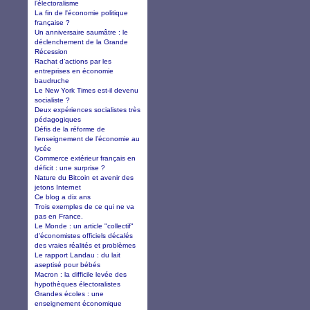
l’électoralisme
La fin de l'économie politique
française ?
Un anniversaire saumâtre : le
déclenchement de la Grande
Récession
Rachat d’actions par les
entreprises en économie
baudruche
Le New York Times est-il devenu
socialiste ?
Deux expériences socialistes très
pédagogiques
Défis de la réforme de
l’enseignement de l’économie au
lycée
Commerce extérieur français en
déficit : une surprise ?
Nature du Bitcoin et avenir des
jetons Internet
Ce blog a dix ans
Trois exemples de ce qui ne va
pas en France.
Le Monde : un article "collectif"
d'économistes officiels décalés
des vraies réalités et problèmes
Le rapport Landau : du lait
aseptisé pour bébés
Macron : la difficile levée des
hypothèques électoralistes
Grandes écoles : une
enseignement économique