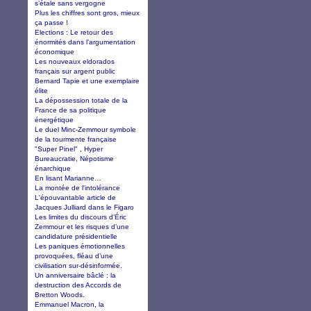
s’étale sans vergogne
Plus les chiffres sont gros, mieux
ça passe !
Elections : Le retour des
énormités dans l’argumentation
économique
Les nouveaux eldorados
français sur argent public
Bernard Tapie et une exemplaire
élite
La dépossession totale de la
France de sa politique
énergétique
Le duel Minc-Zemmour symbole
de la tourmente française
"Super Pinel" , Hyper
Bureaucratie, Népotisme
énarchique
En lisant Marianne…
La montée de l'intolérance
L'épouvantable article de
Jacques Julliard dans le Figaro
Les limites du discours d’Éric
Zemmour et les risques d’une
candidature présidentielle
Les paniques émotionnelles
provoquées, fléau d’une
civilisation sur-désinformée.
Un anniversaire bâclé : la
destruction des Accords de
Bretton Woods.
Emmanuel Macron, la