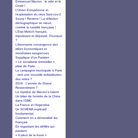
Emmanuel Macron : le vide et le
Covid !
L’Union Européenne et
l’exploitation du virus Sars-cov-2
Sauvy ! Reviens ! La réflexion
démographique se meurt,
comme la natalité française !
L’Etat Moloch français,
impuissant et dépassé. Pourquoi
?
L’étonnante convergence des
idées économiques et
monétaires saugrenues
Supplique d'un Parisien
« Le socialisme immobilier »,
plaie de Paris
La campagne municipale à Paris
: vers une nouvelle redistribution
des votes ?
2019 : L’année du Grand
Ressentiment ?
Le mystère de Macron’s Island
Un bilan de l'entrée de la Chine
dans l'OMC
La France et l'Argentine
Un SCHEMA explicatif
fondamental
Comment on a démoralisé les
Français
En regardant les défilés qui
passent
« Il pleut de la boue »