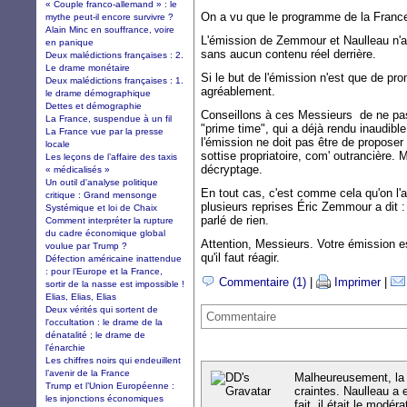
« Couple franco-allemand » : le
On a vu que le programme de la France 
mythe peut-il encore survivre ?
Alain Minc en souffrance, voire
L'émission de Zemmour et Naulleau n'a
en panique
sans aucun contenu réel derrière.
Deux malédictions françaises : 2.
Le drame monétaire
Si le but de l'émission n'est que de pro
Deux malédictions françaises : 1.
agréablement.
le drame démographique
Dettes et démographie
Conseillons à ces Messieurs de ne pa
La France, suspendue à un fil
"prime time", qui a déjà rendu inaudible
La France vue par la presse
l'émission ne doit pas être de proposer
locale
sottise propriatoire, com' outrancière.
Les leçons de l’affaire des taxis
décryptage.
« médicalisés »
Un outil d'analyse politique
En tout cas, c'est comme cela qu'on l'ai
critique : Grand mensonge
plusieurs reprises Éric Zemmour a dit : 
Systémique et loi de Chaix
parlé de rien.
Comment interpréter la rupture
du cadre économique global
Attention, Messieurs. Votre émission es
voulue par Trump ?
qu'il faut réagir.
Défection américaine inattendue
: pour l’Europe et la France,
Commentaire (1)
|
Imprimer
|
sortir de la nasse est impossible !
Elias, Elias, Elias
Deux vérités qui sortent de
Commentaire
l'occultation : le drame de la
dénatalité ; le drame de
l'énarchie
Les chiffres noirs qui endeuillent
l’avenir de la France
Malheureusement, la 
Trump et l’Union Européenne :
craintes. Naulleau a e
les injonctions économiques
fait, il était le modé