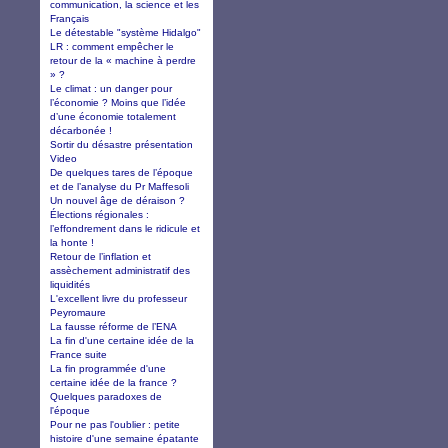
communication, la science et les
Français
Le détestable "système Hidalgo"
LR : comment empêcher le
retour de la « machine à perdre
» ?
Le climat : un danger pour
l’économie ? Moins que l’idée
d’une économie totalement
décarbonée !
Sortir du désastre présentation
Video
De quelques tares de l’époque
et de l’analyse du Pr Maffesoli
Un nouvel âge de déraison ?
Élections régionales :
l’effondrement dans le ridicule et
la honte !
Retour de l’inflation et
assèchement administratif des
liquidités
L'excellent livre du professeur
Peyromaure
La fausse réforme de l’ENA
La fin d'une certaine idée de la
France suite
La fin programmée d'une
certaine idée de la france ?
Quelques paradoxes de
l'époque
Pour ne pas l'oublier : petite
histoire d'une semaine épatante