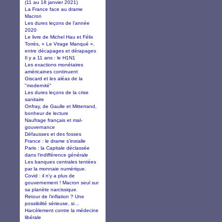
(11 au 18 janvier 2021)
La France face au drame
Macron
Les dures leçons de l’année
2020
Le livre de Michel Hau et Félix
Torrès, « Le Virage Manqué »,
entre décapages et dérapages
Il y a 11 ans : le H1N1
Les exactions monétaires
américaines continuent
Giscard et les aléas de la
"modernité"
Les dures leçons de la crise
sanitaire
Onfray, de Gaulle et Mitterrand,
bonheur de lecture
Naufrage français et mal-
gouvernance
Défausses et des fosses
France : le drame s'installe
Paris : la Capitale déclassée
dans l'indifférence générale
Les banques centrales tentées
par la monnaie numérique.
Covid : il n'y a plus de
gouvernement ! Macron seul sur
sa planète narcissique.
Retour de l’inflation ? Une
possibilité sérieuse, si…
Harcèlement contre la médecine
libérale