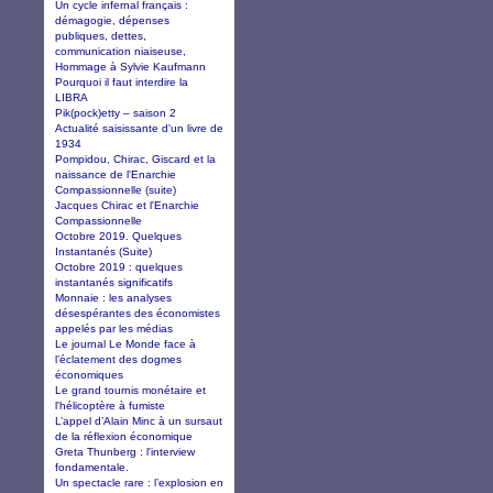
Un cycle infernal français :
démagogie, dépenses
publiques, dettes,
communication niaiseuse,
Hommage à Sylvie Kaufmann
Pourquoi il faut interdire la
LIBRA
Pik(pock)etty – saison 2
Actualité saisissante d'un livre de
1934
Pompidou, Chirac, Giscard et la
naissance de l'Enarchie
Compassionnelle (suite)
Jacques Chirac et l'Enarchie
Compassionnelle
Octobre 2019. Quelques
Instantanés (Suite)
Octobre 2019 : quelques
instantanés significatifs
Monnaie : les analyses
désespérantes des économistes
appelés par les médias
Le journal Le Monde face à
l’éclatement des dogmes
économiques
Le grand tournis monétaire et
l'hélicoptère à fumiste
L’appel d’Alain Minc à un sursaut
de la réflexion économique
Greta Thunberg : l'interview
fondamentale.
Un spectacle rare : l’explosion en