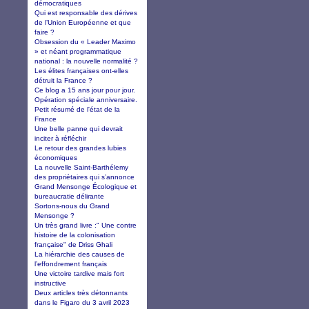
démocratiques
Qui est responsable des dérives
de l’Union Européenne et que
faire ?
Obsession du « Leader Maximo
» et néant programmatique
national : la nouvelle normalité ?
Les élites françaises ont-elles
détruit la France ?
Ce blog a 15 ans jour pour jour.
Opération spéciale anniversaire.
Petit résumé de l'état de la
France
Une belle panne qui devrait
inciter à réfléchir
Le retour des grandes lubies
économiques
La nouvelle Saint-Barthélemy
des propriétaires qui s’annonce
Grand Mensonge Écologique et
bureaucratie délirante
Sortons-nous du Grand
Mensonge ?
Un très grand livre :" Une contre
histoire de la colonisation
française" de Driss Ghali
La hiérarchie des causes de
l’effondrement français
Une victoire tardive mais fort
instructive
Deux articles très détonnants
dans le Figaro du 3 avril 2023