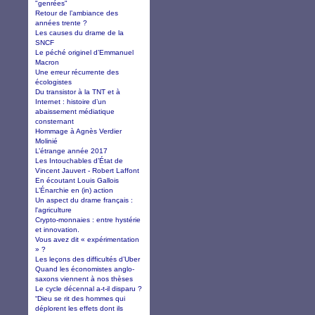
"genrées"
Retour de l’ambiance des
années trente ?
Les causes du drame de la
SNCF
Le péché originel d’Emmanuel
Macron
Une erreur récurrente des
écologistes
Du transistor à la TNT et à
Internet : histoire d’un
abaissement médiatique
consternant
Hommage à Agnès Verdier
Molinié
L’étrange année 2017
Les Intouchables d’État de
Vincent Jauvert - Robert Laffont
En écoutant Louis Gallois
L’Énarchie en (in) action
Un aspect du drame français :
l'agriculture
Crypto-monnaies : entre hystérie
et innovation.
Vous avez dit « expérimentation
» ?
Les leçons des difficultés d’Uber
Quand les économistes anglo-
saxons viennent à nos thèses
Le cycle décennal a-t-il disparu ?
“Dieu se rit des hommes qui
déplorent les effets dont ils