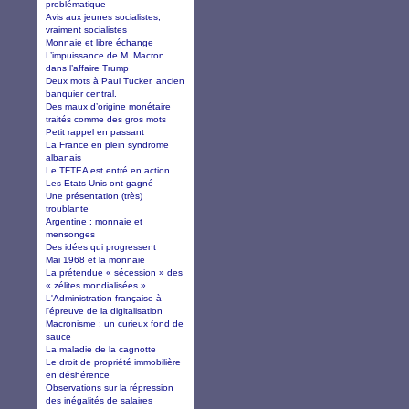
problématique
Avis aux jeunes socialistes,
vraiment socialistes
Monnaie et libre échange
L’impuissance de M. Macron
dans l’affaire Trump
Deux mots à Paul Tucker, ancien
banquier central.
Des maux d’origine monétaire
traités comme des gros mots
Petit rappel en passant
La France en plein syndrome
albanais
Le TFTEA est entré en action.
Les Etats-Unis ont gagné
Une présentation (très)
troublante
Argentine : monnaie et
mensonges
Des idées qui progressent
Mai 1968 et la monnaie
La prétendue « sécession » des
« zélites mondialisées »
L'Administration française à
l'épreuve de la digitalisation
Macronisme : un curieux fond de
sauce
La maladie de la cagnotte
Le droit de propriété immobilière
en déshérence
Observations sur la répression
des inégalités de salaires