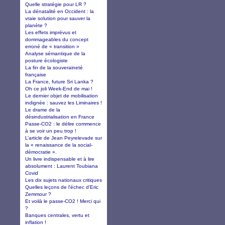
Quelle stratégie pour LR ?
La dénatalité en Occident : la
vraie solution pour sauver la
planète ?
Les effets imprévus et
dommageables du concept
erroné de « transition »
Analyse sémantique de la
posture écologiste
La fin de la souveraineté
française
La France, future Sri Lanka ?
Oh ce joli Week-End de mai !
Le dernier objet de mobilisation
indignée : sauvez les Liminaires !
Le drame de la
désindustrialisation en France
Passe-CO2 : le délire commence
à se voir un peu trop !
L’article de Jean Peyrelevade sur
la « renaissance de la social-
démocratie ».
Un livre indispensable et à lire
absolument : Laurent Toubiana
Covid
Les dix sujets nationaux critiques
Quelles leçons de l'échec d'Eric
Zemmour ?
Et voilà le passe-CO2 ! Merci qui
?
Banques centrales, vertu et
inflation !