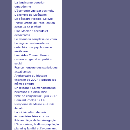
La lancinante question
européenne
L'économie vue par des nuls.
L'exemple de Libération.
Le désastre Hidalgo. Le livre
"Notre Drame de Paris" est en
dessous de la vérité
Plan Macron : accords et
désaccords
Le retour du complexe de Zorro
Le régime des travailleurs
détachés : un psychodrame
révélateur
Lord Adair Turner : l’erreur
comme un grand art politico
social
France : encore des statistiques
accablantes.
Anniversaire du blocage
financier de 2007 : toujours les
mêmes erreurs
En relisant « La mondialisation
heureuse » d’Alain Minc
Note de conjoncture - juin 2017
Edmund Phelps : « La
Prospérité de Masse » - Odile
Jacob
La minirébellion de trois
économistes bien en cour
Pris au piège de la démagogie
L'économiste, la démographie, le
planning familial et l'avortement