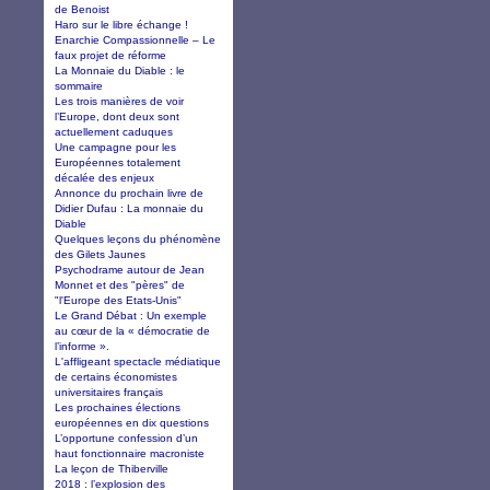
de Benoist
Haro sur le libre échange !
Enarchie Compassionnelle – Le
faux projet de réforme
La Monnaie du Diable : le
sommaire
Les trois manières de voir
l’Europe, dont deux sont
actuellement caduques
Une campagne pour les
Européennes totalement
décalée des enjeux
Annonce du prochain livre de
Didier Dufau : La monnaie du
Diable
Quelques leçons du phénomène
des Gilets Jaunes
Psychodrame autour de Jean
Monnet et des "pères" de
"l'Europe des Etats-Unis"
Le Grand Débat : Un exemple
au cœur de la « démocratie de
l’informe ».
L'affligeant spectacle médiatique
de certains économistes
universitaires français
Les prochaines élections
européennes en dix questions
L’opportune confession d’un
haut fonctionnaire macroniste
La leçon de Thiberville
2018 : l’explosion des