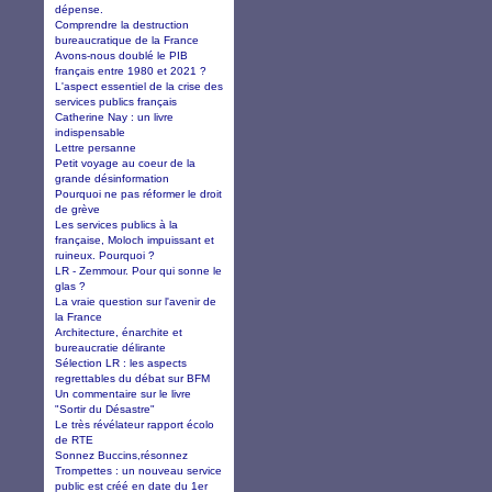
dépense.
Comprendre la destruction
bureaucratique de la France
Avons-nous doublé le PIB
français entre 1980 et 2021 ?
L'aspect essentiel de la crise des
services publics français
Catherine Nay : un livre
indispensable
Lettre persanne
Petit voyage au coeur de la
grande désinformation
Pourquoi ne pas réformer le droit
de grève
Les services publics à la
française, Moloch impuissant et
ruineux. Pourquoi ?
LR - Zemmour. Pour qui sonne le
glas ?
La vraie question sur l'avenir de
la France
Architecture, énarchite et
bureaucratie délirante
Sélection LR : les aspects
regrettables du débat sur BFM
Un commentaire sur le livre
"Sortir du Désastre"
Le très révélateur rapport écolo
de RTE
Sonnez Buccins,résonnez
Trompettes : un nouveau service
public est créé en date du 1er