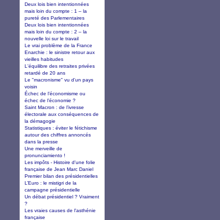
Deux lois bien intentionnées
mais loin du compte : 1 – la
pureté des Parlementaires
Deux lois bien intentionnées
mais loin du compte : 2 – la
nouvelle loi sur le travail
Le vrai problème de la France
Enarchie : le sinistre retour aux
vieilles habitudes
L'équilibre des retraites privées
retardé de 20 ans
Le "macronisme" vu d'un pays
voisin
Échec de l’économisme ou
échec de l’économie ?
Saint Macron : de l’ivresse
électorale aux conséquences de
la démagogie
Statistiques : éviter le fétichisme
autour des chiffres annoncés
dans la presse
Une merveille de
pronunciamiento !
Les impôts - Histoire d'une folie
française de Jean Marc Daniel
Premier bilan des présidentielles
L’Euro : le mistigri de la
campagne présidentielle
Un débat présidentiel ? Vraiment
?
Les vraies causes de l'asthénie
française