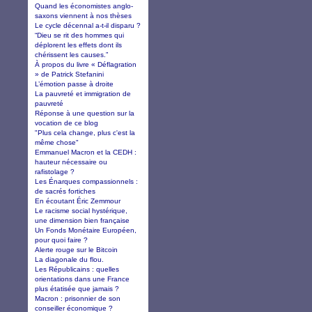
Quand les économistes anglo-
saxons viennent à nos thèses
Le cycle décennal a-t-il disparu ?
“Dieu se rit des hommes qui
déplorent les effets dont ils
chérissent les causes.”
À propos du livre « Déflagration
» de Patrick Stefanini
L’émotion passe à droite
La pauvreté et immigration de
pauvreté
Réponse à une question sur la
vocation de ce blog
"Plus cela change, plus c'est la
même chose"
Emmanuel Macron et la CEDH :
hauteur nécessaire ou
rafistolage ?
Les Énarques compassionnels :
de sacrés fortiches
En écoutant Éric Zemmour
Le racisme social hystérique,
une dimension bien française
Un Fonds Monétaire Européen,
pour quoi faire ?
Alerte rouge sur le Bitcoin
La diagonale du flou.
Les Républicains : quelles
orientations dans une France
plus étatisée que jamais ?
Macron : prisonnier de son
conseiller économique ?