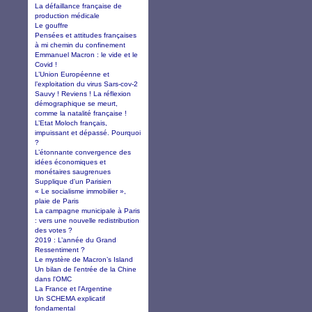
La défaillance française de
production médicale
Le gouffre
Pensées et attitudes françaises
à mi chemin du confinement
Emmanuel Macron : le vide et le
Covid !
L’Union Européenne et
l’exploitation du virus Sars-cov-2
Sauvy ! Reviens ! La réflexion
démographique se meurt,
comme la natalité française !
L’Etat Moloch français,
impuissant et dépassé. Pourquoi
?
L’étonnante convergence des
idées économiques et
monétaires saugrenues
Supplique d'un Parisien
« Le socialisme immobilier »,
plaie de Paris
La campagne municipale à Paris
: vers une nouvelle redistribution
des votes ?
2019 : L’année du Grand
Ressentiment ?
Le mystère de Macron’s Island
Un bilan de l'entrée de la Chine
dans l'OMC
La France et l'Argentine
Un SCHEMA explicatif
fondamental