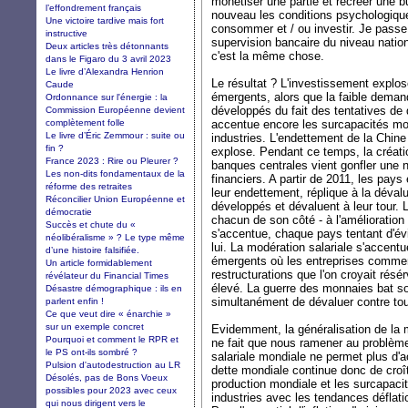
monétiser une partie et recréer une bul
l’effondrement français
nouveau les conditions psychologique
Une victoire tardive mais fort
consommer et / ou investir. Je passe
instructive
supervision bancaire du niveau nation
Deux articles très détonnants
c'est la même chose.
dans le Figaro du 3 avril 2023
Le livre d’Alexandra Henrion
Le résultat ? L'investissement explo
Caude
émergents, alors que la faible dema
Ordonnance sur l'énergie : la
développés du fait des tentatives de
Commission Européenne devient
complètement folle
accentue encore les surcapacités m
Le livre d’Éric Zemmour : suite ou
industries. L'endettement de la Chi
fin ?
explose. Pendant ce temps, la créat
France 2023 : Rire ou Pleurer ?
banques centrales vient gonfler une n
Les non-dits fondamentaux de la
financiers. A partir de 2011, les pay
réforme des retraites
leur endettement, réplique à la déva
Réconcilier Union Européenne et
développés et dévaluent à leur tour.
démocratie
chacun de son côté - à l'amélioration 
Succès et chute du «
s'accentue, chaque pays tentant d'é
néolibéralisme » ? Le type même
lui. La modération salariale s'accent
d’une histoire falsifiée.
émergents où les entreprises comme
Un article formidablement
restructurations que l'on croyait rés
révélateur du Financial Times
élevé. La guerre des monnaies bat s
Désastre démographique : ils en
simultanément de dévaluer contre tou
parlent enfin !
Ce que veut dire « énarchie »
sur un exemple concret
Evidemment, la généralisation de la 
Pourquoi et comment le RPR et
ne fait que nous ramener au problème
le PS ont-ils sombré ?
salariale mondiale ne permet plus d'a
Pulsion d'autodestruction au LR
dette mondiale continue donc de croît
Désolés, pas de Bons Voeux
production mondiale et les surcapac
possibles pour 2023 avec ceux
industries avec les tendances déflati
qui nous dirigent vers le