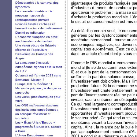
Démographie : le carnaval des
gigantesque de produits fabriqués par
hypocrites
d'industries à travers de nombreux 
La « société durable » : le
apercevoir le problème : la masse sa
nouveau masque de
d'acheter la production mondiale. L'équ
l’anticapitalisme primaire
le circuit de consommation est mis e
Pompes fiscales cachées et
fausseté du taux de prélèvement
Au delà d'un certain seuil, le creusem
Dignité et indignation
générées par les dysfonctionnemen
L'économie française en proie
monétaire international - tourne au 
aux harceleurs de médias
économiques négatives, qui devienn
Une vision vécue de l’histoire
capitalistes eux-mêmes. C'est ce qu'a
récente de l’agriculture
dans un article récent dont je vous m
Bienvenue au Paradis des
Anges
Comme le PIB mondial = consommati
La campagne électorale
européenne signera-t-elle la mort
mondial (le solde du commerce extérie
de LR ?
0) et que la part de la consommatio
Qu’aurait été l’année 2023 sans
croître si la part des salaires baisse,
Emmanuel Macron ?
l'investissement doit croître. Mais l'
Europe 100 % fédérale : E.
production future. Si la demande ne s
Macron la prépare ; le danger se
l'investissement chute brutalement, 
rapproche
part de l'investissement réel ne peut 
Des voeux problématiques pour
niveau, sauf à entrainer un déséquilib
2024
Ce qui rend largement contreproductif
Les ONG maîtresses absolues
l'investissement, qui ne sont utiles q
des institutions européennes :
opportunités d'investissement produc
un colloque révélateur et
le secteur privé. Ce qui rend aussi c
inquiétant
monétaires visant à favoriser l'inves
Les « États-Unis d’Europe »
capital. Ainsi, la relance par la bull
programmés à Bruxelles. Silence
à Paris.
par l'assouplissement monétaire d'Al
L'Union Européenne : une
2001 a conduit au désastre que l'on s