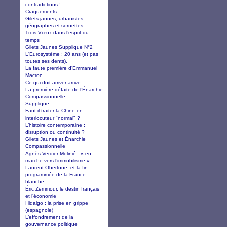
contradictions !
Craquements
Gilets jaunes, urbanistes,
géographes et sornettes
Trois Vœux dans l’esprit du
temps
Gilets Jaunes Supplique N°2
L'Eurosystème : 20 ans (et pas
toutes ses dents).
La faute première d’Emmanuel
Macron
Ce qui doit arriver arrive
La première défaite de l’Énarchie
Compassionnelle
Supplique
Faut-il traiter la Chine en
interlocuteur "normal" ?
L’histoire contemporaine :
disruption ou continuité ?
Gilets Jaunes et Énarchie
Compassionnelle
Agnès Verdier-Molinié : « en
marche vers l’immobilisme »
Laurent Obertone, et la fin
programmée de la France
blanche
Éric Zemmour, le destin français
et l’économie
Hidalgo : la prise en grippe
(espagnole)
L’effondrement de la
gouvernance politique