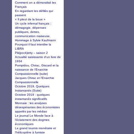
Comment on a démoralisé les
Français
En regardant les défilés qui
passent
« Il pleut de la boue »
Un cycle infernal français :
démagogie, dépenses
publiques, dettes,
communication niaiseuse,
Hommage à Sylvie Kaufmann
Pourquoi il faut interdire la
LIBRA
Pik(pock)etty – saison 2
Actualité saisissante d'un livre de
1934
Pompidou, Chirac, Giscard et la
naissance de l'Enarchie
Compassionnelle (suite)
Jacques Chirac et l'Enarchie
Compassionnelle
Octobre 2019. Quelques
Instantanés (Suite)
Octobre 2019 : quelques
instantanés significatifs
Monnaie : les analyses
désespérantes des économistes
appelés par les médias
Le journal Le Monde face à
l’éclatement des dogmes
économiques
Le grand tournis monétaire et
l'hélicoptère à fumiste