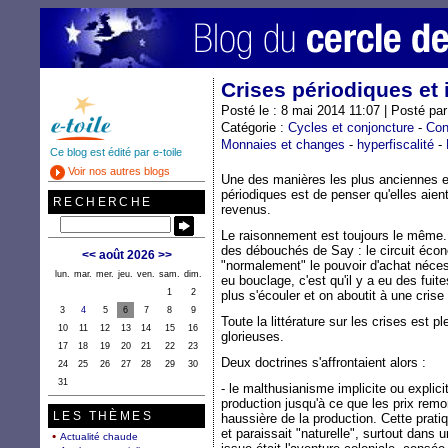
Crises périodiques et 
Posté le : 8 mai 2014 11:07 | Posté par
Catégorie :
Cycles et conjoncture
-
Con
Monnaies et changes
-
hyperfiscalité
-
Ce blog est édité par e-toile
Voir nos autres blogs
Une des manières les plus anciennes et 
périodiques est de penser qu'elles aien
RECHERCHE
revenus.
Le raisonnement est toujours le même. I
des débouchés de Say : le circuit éco
<<
août 2026
>>
"normalement" le pouvoir d'achat néces
lun.
mar.
mer.
jeu.
ven.
sam.
dim.
eu bouclage, c'est qu'il y a eu des fuit
1
2
plus s'écouler et on aboutit à une crise
3
4
5
6
7
8
9
Toute la littérature sur les crises est 
10
11
12
13
14
15
16
glorieuses.
17
18
19
20
21
22
23
Deux doctrines s'affrontaient alors :
24
25
26
27
28
29
30
31
- le malthusianisme implicite ou explicite
production jusqu'à ce que les prix remo
LES THÈMES
haussière de la production. Cette pratiq
et paraissait "naturelle", surtout dans 
Actualité chaude