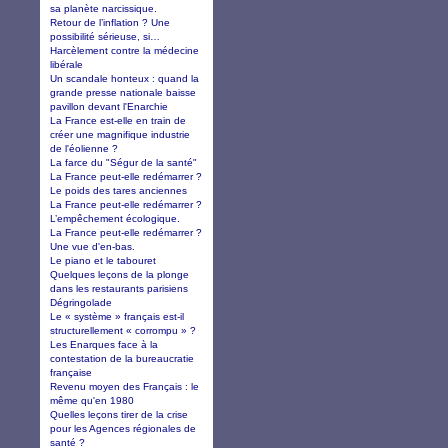
sa planète narcissique.
Retour de l’inflation ? Une
possibilité sérieuse, si…
Harcèlement contre la médecine
libérale
Un scandale honteux : quand la
grande presse nationale baisse
pavillon devant l'Enarchie
La France est-elle en train de
créer une magnifique industrie
de l'éolienne ?
La farce du "Ségur de la santé"
La France peut-elle redémarrer ?
Le poids des tares anciennes
La France peut-elle redémarrer ?
L’empêchement écologique.
La France peut-elle redémarrer ?
Une vue d'en-bas.
Le piano et le tabouret
Quelques leçons de la plonge
dans les restaurants parisiens
Dégringolade
Le « système » français est-il
structurellement « corrompu » ?
Les Enarques face à la
contestation de la bureaucratie
française
Revenu moyen des Français : le
même qu'en 1980
Quelles leçons tirer de la crise
pour les Agences régionales de
santé ?