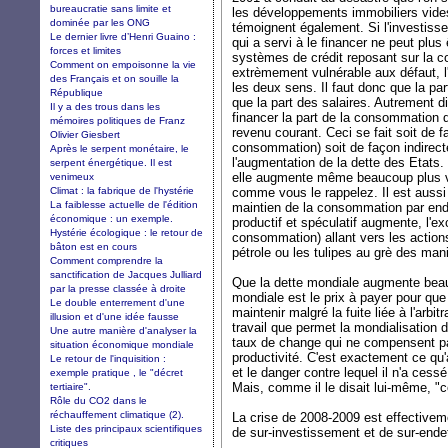
bureaucratie sans limite et
les développements immobiliers vide
dominée par les ONG
témoignent également. Si l'investisse
Le dernier livre d’Henri Guaino :
qui a servi à le financer ne peut plus
forces et limites
systèmes de crédit reposant sur la c
Comment on empoisonne la vie
extrèmement vulnérable aux défaut, l'
des Français et on souille la
les deux sens. Il faut donc que la p
République
que la part des salaires. Autrement di
Il y a des trous dans les
financer la part de la consommation q
mémoires politiques de Franz
revenu courant. Ceci se fait soit de fa
Olivier Giesbert
consommation) soit de façon indirecte
Après le serpent monétaire, le
l'augmentation de la dette des Etats.
serpent énergétique. Il est
elle augmente même beaucoup plus vi
venimeux
Climat : la fabrique de l'hystérie
comme vous le rappelez. Il est aussi
La faiblesse actuelle de l'édition
maintien de la consommation par end
économique : un exemple.
productif et spéculatif augmente, l'ex
Hystérie écologique : le retour de
consommation) allant vers les action
bâton est en cours
pétrole ou les tulipes au grè des ma
Comment comprendre la
sanctification de Jacques Julliard
Que la dette mondiale augmente beau
par la presse classée à droite
mondiale est le prix à payer pour qu
Le double enterrement d'une
maintenir malgré la fuite liée à l'arbi
illusion et d'une idée fausse
travail que permet la mondialisation
Une autre manière d'analyser la
taux de change qui ne compensent pas
situation économique mondiale
productivité. C'est exactement ce qu'
Le retour de l'inquisition :
et le danger contre lequel il n'a cessé
exemple pratique , le "décret
Mais, comme il le disait lui-même, "ce 
tertiaire".
Rôle du CO2 dans le
réchauffement climatique (2).
La crise de 2008-2009 est effectiveme
Liste des principaux scientifiques
de sur-investissement et de sur-ende
critiques