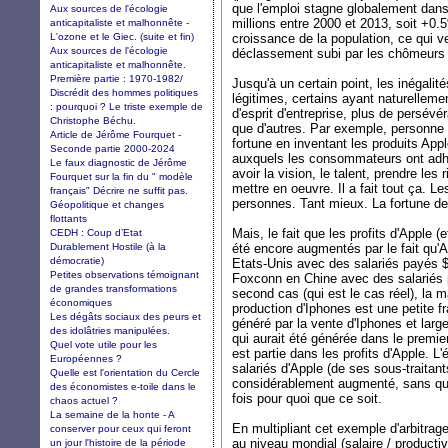
que l'emploi stagne globalement dan
Aux sources de l'écologie
millions entre 2000 et 2013, soit +0.
anticapitaliste et malhonnête -
L'ozone et le Giec. (suite et fin)
croissance de la population, ce qui 
Aux sources de l'écologie
déclassement subi par les chômeurs 
anticapitaliste et malhonnête.
Première partie : 1970-1982/
Jusqu'à un certain point, les inégalit
Discrédit des hommes politiques
légitimes, certains ayant naturellemen
: pourquoi ? Le triste exemple de
d'esprit d'entreprise, plus de persé
Christophe Béchu.
que d'autres. Par exemple, personne 
Article de Jérôme Fourquet -
fortune en inventant les produits Appl
Seconde partie 2000-2024
auxquels les consommateurs ont adhér
Le faux diagnostic de Jérôme
avoir la vision, le talent, prendre le
Fourquet sur la fin du " modèle
mettre en oeuvre. Il a fait tout ça. Le
français" Décrire ne suffit pas.
personnes. Tant mieux. La fortune de
Géopolitique et changes
flottants
Mais, le fait que les profits d'Apple (
CEDH : Coup d’Etat
Durablement Hostile (à la
été encore augmentés par le fait qu'A
démocratie)
Etats-Unis avec des salariés payés $4
Petites observations témoignant
Foxconn en Chine avec des salariés
de grandes transformations
second cas (qui est le cas réel), la 
économiques
production d'Iphones est une petite fr
Les dégâts sociaux des peurs et
généré par la vente d'Iphones et larg
des idolâtries manipulées.
qui aurait été générée dans le premier
Quel vote utile pour les
est partie dans les profits d'Apple. L'
Européennes ?
salariés d'Apple (de ses sous-traitan
Quelle est l'orientation du Cercle
considérablement augmenté, sans que
des économistes e-toile dans le
fois pour quoi que ce soit.
chaos actuel ?
La semaine de la honte - A
En multipliant cet exemple d'arbitrag
conserver pour ceux qui feront
au niveau mondial (salaire / producti
un jour l'histoire de la période