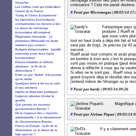
rattrapage intensif des pays en retar
l'énarchie
croissance ? Cela me parait douteux.
Les chiffres noirs qui endeuillent
l’avenir de la France
#
Posté par Micromegas | 08/05/14 17
Trump et l’Union Européenne :
les injonctions économiques
contradictoires ne mènent à rien.
Fantastique pays qu
Le retour du mensonge
produire J Rueff et 
économique décomplexé
que sous votre plum
Régression néonatale : Le
tout en haut (cela a déja été fait et 
professeur Minkowski ne serait
sera pas de trop). Je précise j'ai 43 
vraiment pas content !
second.....
Budgets irresponsables : bataille
instructive entre deux hauts
Rueff avait tout compris et avait prop
fonctionnaires
en lumière à mon avis c'est le pourqu
Erreurs évitables et déficits
sont pas mises en pratique (peut êtr
abyssaux : la fin de la
donne à réfléchir à ceux qui ne veule
désinvolture ?
Si elles ne le sont pas , Rueff nous 
Enfin un prix "Nobel" d'économie
grand (voyons déja le résultat des eur
qui le mérite
j'entend même de l'étranger ou je ré
Quelques livres à lire sur la crise
et ses solutions
#
Posté par hardy | 09/05/14 09:26
Impôts et dépenses publiques :
l'urgence absolue d'éviter le
gouffre.
Magnifique 
Que pensez du nouveau
gouvernement Barnier ?
De la nuisance des « marchés
#
Posté par Jérôme Piquet | 09/05/14 0
administratifs » à la mésaventure
du Gouvernement Barnier.
France et Europe : la fin de la
Il y a clairement un
désinvolture ou le début de la
folie sans fin ?