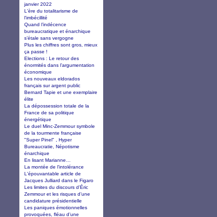
janvier 2022
L'ère du totalitarisme de
l'imbécillité
Quand l’indécence
bureaucratique et énarchique
s’étale sans vergogne
Plus les chiffres sont gros, mieux
ça passe !
Elections : Le retour des
énormités dans l’argumentation
économique
Les nouveaux eldorados
français sur argent public
Bernard Tapie et une exemplaire
élite
La dépossession totale de la
France de sa politique
énergétique
Le duel Minc-Zemmour symbole
de la tourmente française
"Super Pinel" , Hyper
Bureaucratie, Népotisme
énarchique
En lisant Marianne…
La montée de l'intolérance
L'épouvantable article de
Jacques Julliard dans le Figaro
Les limites du discours d’Éric
Zemmour et les risques d’une
candidature présidentielle
Les paniques émotionnelles
provoquées, fléau d’une