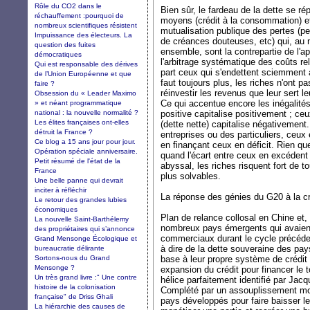
Rôle du CO2 dans le
Bien sûr, le fardeau de la dette se rép
réchauffement :pourquoi de
moyens (crédit à la consommation) et 
nombreux scientifiques résistent
mutualisation publique des pertes (pe
Impuissance des électeurs. La
de créances douteuses, etc) qui, au
question des fuites
ensemble, sont la contrepartie de l'ap
démocratiques
l'arbitrage systématique des coûts rel
Qui est responsable des dérives
part ceux qui s'endettent sciemment à
de l’Union Européenne et que
faut toujours plus, les riches n'ont pas
faire ?
réinvestir les revenus que leur sert le
Obsession du « Leader Maximo
Ce qui accentue encore les inégalités
» et néant programmatique
national : la nouvelle normalité ?
positive capitalise positivement ; ceu
Les élites françaises ont-elles
(dette nette) capitalise négativement
détruit la France ?
entreprises ou des particuliers, ceux
Ce blog a 15 ans jour pour jour.
en finançant ceux en déficit. Rien qu
Opération spéciale anniversaire.
quand l'écart entre ceux en excédent 
Petit résumé de l'état de la
abyssal, les riches risquent fort de t
France
plus solvables.
Une belle panne qui devrait
inciter à réfléchir
La réponse des génies du G20 à la c
Le retour des grandes lubies
économiques
Plan de relance collosal en Chine et,
La nouvelle Saint-Barthélemy
nombreux pays émergents qui avaie
des propriétaires qui s’annonce
commerciaux durant le cycle précéden
Grand Mensonge Écologique et
à dire de la dette souveraine des pay
bureaucratie délirante
Sortons-nous du Grand
base à leur propre système de crédit 
Mensonge ?
expansion du crédit pour financer le
Un très grand livre :" Une contre
hélice parfaitement identifié par Jac
histoire de la colonisation
Complété par un assouplissement mo
française" de Driss Ghali
pays développés pour faire baisser l
La hiérarchie des causes de