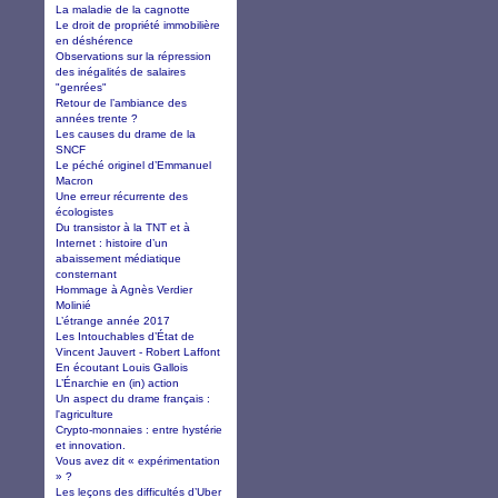
La maladie de la cagnotte
Le droit de propriété immobilière
en déshérence
Observations sur la répression
des inégalités de salaires
"genrées"
Retour de l’ambiance des
années trente ?
Les causes du drame de la
SNCF
Le péché originel d’Emmanuel
Macron
Une erreur récurrente des
écologistes
Du transistor à la TNT et à
Internet : histoire d’un
abaissement médiatique
consternant
Hommage à Agnès Verdier
Molinié
L’étrange année 2017
Les Intouchables d’État de
Vincent Jauvert - Robert Laffont
En écoutant Louis Gallois
L’Énarchie en (in) action
Un aspect du drame français :
l'agriculture
Crypto-monnaies : entre hystérie
et innovation.
Vous avez dit « expérimentation
» ?
Les leçons des difficultés d’Uber