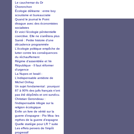
Le cauchemar du Dr
Choronchon
Écologie délirante : entre boy
scoutisme et bureaucratie
Quand le journal le Point
divague avec des économistes
socialistes
Et voici l’écologie pénitentielle
coercitive. Elle ne s’arrêtera plus
Santé : Petite histoire d’une
décadence programmée
L'écologie politique empêche de
lutter contre les conséquences
du réchauffement
Régime d’assemblée et Ve
République - Il faut réformer
d'urgence
La Nupes et Israël -
L'indispensable antidote de
Michel Onfray
Un sujet fondamental : pourquoi
87 à 90% des juifs français n'ont
pas été dépôrtés et ont survécu.
Christian Gerondeau :
l'indispensable trilogie sur la
religion écologique
Enfin un livre de vérité sur la
guerre d'espagne - Pio Moa- les
mythes de la guerre d'espagne
Quelle statégie pour LR ? suite
Les effets pervers de l’impôt
progressif