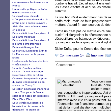
crépusculaires, l’automne de la
contre le travail. L'écart nourrit une e
France
les classe d'actifs et accuse les diffé
Lintrouvable politique de l'offre
pauvres.
d'Emmanuel Macron
Un climat fiscal absurde
La solution n'est évidemment pas de réd
« Couple franco-allemand » : le
actifs réels, mais de faire progressivem
mythe peut-il encore survivre ?
mettant d'abord fin aux sources de dé
Alain Minc en souffrance, voire
en panique
L'acte un n'est pas de mettre en œuvre 
Deux malédictions françaises : 2.
punitif, ni d'organiser la décroissance
Le drame monétaire
déséquilibres de balances extérieures,
Deux malédictions françaises : 1.
qui ne peut se faire que par une doigt d'
le drame démographique
Dettes et démographie
Didier Dufau pour le Cercle des économi
La France, suspendue à un fil
La France vue par la presse
Commentaire (5)
|
Imprimer
|
locale
Les leçons de l’affaire des taxis
Commentaire
« médicalisés »
Un outil d'analyse politique
critique : Grand mensonge
Systémique et loi de Chaix
Comment interpréter la rupture
Vous confirme
du cadre économique global
livre de Picke
voulue par Trump ?
collecte mais 
Défection américaine inattendue
des suggestions inappropriées. J'ai bi
: pour l’Europe et la France,
sortir de la nasse est impossible !
100% du PIB réel qui ne posent pas 
Elias, Elias, Elias
interfère avec elle en la parasitant. 
Deux vérités qui sortent de
l'économie non financière permet de 
l'occultation : le drame de la
fait de la mondialisation qui multiplie
dénatalité ; le drame de