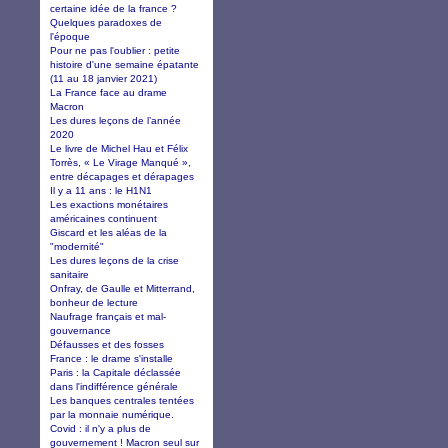
certaine idée de la france ?
Quelques paradoxes de
l'époque
Pour ne pas l'oublier : petite
histoire d'une semaine épatante
(11 au 18 janvier 2021)
La France face au drame
Macron
Les dures leçons de l’année
2020
Le livre de Michel Hau et Félix
Torrès, « Le Virage Manqué »,
entre décapages et dérapages
Il y a 11 ans : le H1N1
Les exactions monétaires
américaines continuent
Giscard et les aléas de la
"modernité"
Les dures leçons de la crise
sanitaire
Onfray, de Gaulle et Mitterrand,
bonheur de lecture
Naufrage français et mal-
gouvernance
Défausses et des fosses
France : le drame s'installe
Paris : la Capitale déclassée
dans l'indifférence générale
Les banques centrales tentées
par la monnaie numérique.
Covid : il n'y a plus de
gouvernement ! Macron seul sur