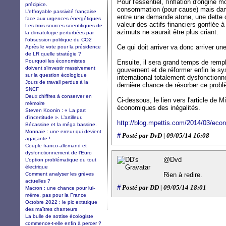
Pour l'essentiel, l'inflation d'origine 
précipice.
consommation (pour cause) mais dans 
L’effroyable passivité française
entre une demande atone, une dette qu
face aux urgences énergétiques
valeur des actifs financiers gonflée à
Les trois sources scientifiques de
azimuts ne saurait être plus criant.
la climatologie perturbées par
l'obsession politique du CO2
Ce qui doit arriver va donc arriver une
Après le vote pour la présidence
de LR quelle stratégie ?
Pourquoi les économistes
Ensuite, il sera grand temps de remp
doivent s'investir massivement
gouvernent et de réformer enfin le s
sur la question écologique
international totalement dysfonctionne
Jours de travail perdus à la
dernière chance de résorber ce probl
SNCF
Deux chiffres à conserver en
Ci-dessous, le lien vers l'article de
mémoire
économiques des inégalités.
Steven Koonin : « La part
d’incertitude ». L’artilleur.
http://blog.mpettis.com/2014/03/eco
Bécassine et la méga bassine.
Monnaie : une erreur qui devient
#
Posté par DvD | 09/05/14 16:08
agaçante !
Couple franco-allemand et
dysfonctionnement de l’Euro
@Dvd
L’option problématique du tout
électrique
Comment analyser les grèves
Rien à redire.
actuelles ?
#
Posté par DD | 09/05/14 18:01
Macron : une chance pour lui-
même, pas pour la France
Octobre 2022 : le pic extatique
des maîtres chanteurs
La bulle de sottise écologiste
commence-t-elle enfin à percer ?