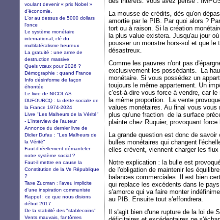
des intérêts. Vous avez pensé : IMPOS
voulant devenir « prix Nobel »
d’économie.
La mousse de crédits, dès qu'on dépas
L'or au dessus de 5000 dollars
amortie par le PIB. Par quoi alors ? Par 
l'once
tort ou à raison. Si la création monétair
Le système monétaire
la plus value existera. Jusqu'au jour où 
international, clé du
pousser un monstre hors-sol et que le t
multilatéralisme heureux
désastreux.
La gratuité : une arme de
destruction massive
Comme les pauvres n'ont pas d'épargne,
Quels vœux pour 2026 ?
exclusivement les possédants. La hau
Démographie : quand France
monétaire. Si vous possédez un apparte
Info désinforme de façon
toujours le même appartement. Un impôt
éhontée
c'est-à-dire vous force à vendre, car le
Le livre de NICOLAS
la même proportion. La vente provoque
DUFOURCQ : la dette sociale de
values monétaires. Au final vous vous 
la France 1974-2024
plus qu'une fraction de la surface pr
Livre "Les Malheurs de la Vérité"
- L'interview de l'auteur
plainte chez Ruquier, provoquant force 
Annonce du dernier livre de
La grande question est donc de savoi
Didier Dufau : "Les Malheurs de
bulles monétaires qui changent l'échell
la Vérité"
Faut-il réellement démanteler
elles crèvent, viennent charger les flu
notre système social ?
Notre explication : la bulle est provoqu
Faut-il mettre en cause la
de l'obligation de maintenir les équili
Constitution de la Ve République
?
balances commerciales. Il est bien cert
Taxe Zucman : l'aveu implicite
qui replace les excédents dans le pays 
d'une inspiration communiste
s'amorce qui va faire monter indéfinime
Rappel : ce que nous disions
au PIB. Ensuite tout s'effondrera.
début 2017
De la stabilité des "stablecoins"
Il s'agit bien d'une rupture de la loi de
Vents mauvais, fantômes
déficitaires et excédentaires ne s'échan