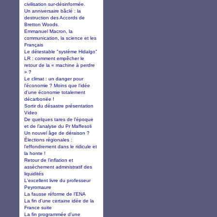
civilisation sur-désinformée.
Un anniversaire bâclé : la
destruction des Accords de
Bretton Woods.
Emmanuel Macron, la
communication, la science et les
Français
Le détestable "système Hidalgo"
LR : comment empêcher le
retour de la « machine à perdre
» ?
Le climat : un danger pour
l’économie ? Moins que l’idée
d’une économie totalement
décarbonée !
Sortir du désastre présentation
Video
De quelques tares de l’époque
et de l’analyse du Pr Maffesoli
Un nouvel âge de déraison ?
Élections régionales :
l’effondrement dans le ridicule et
la honte !
Retour de l’inflation et
assèchement administratif des
liquidités
L'excellent livre du professeur
Peyromaure
La fausse réforme de l’ENA
La fin d'une certaine idée de la
France suite
La fin programmée d'une