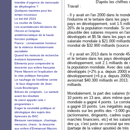
D'après les chiffres 
Interdire d'urgence de monoxyde
Travail :
de dihydrogène ?
Quelques maximes pour les
- Il y avait en l'an 2000 dans le mond
temps nouveaux
Le bel été 2024
l'industrie et le tertaire dans les pay
La courbe de Dufau
pays en développement, soit 1.5 milli
Les scandaleuses décisions de
26% de la population mondiale. Si o
l'Arcom et l'emprise
plausible des salaires moyens en l'a
antidémocratique de la haute
développés et $5.5k dans les pays 
fonction publique
salariale mondiale à $21.000 milliard
France : conservatoire honteux
mondial de $32.900 milliards (sourc
de la violence révolutionnaire
sacralisée
- Il y avait en 2013 dans le monde 458
Quand les moteurs de recherche
et le tertaire dans les pays développ
évoluent bizarrement ...
développement, soit 2.1 milliards de 
Eléments pour comprendre la
la population mondiale. Avec des sa
descente aux enfers française
développés (+2% p.a. depuis 2000) e
Pierre Manent et l’explication de
développement (+6 p.a. depuis 2000),
la crise politique française
Le naufrage de l’extrême centre
avoisinait $40.300 milliards en 2013
: le faux diagnostic de Jean-
milliards.
Louis Bourlanges
Brèves de comptoirs - Le samedi
Mondialement, la part des salaires (t
avant les résultats
10 points en 13 ans, alors même que 
Ils osent appeler cela «
mondiale a gagné 4 points. Le corrolai
programmes »
a gagné 10 points. Les inégalités au
Exiger la neutralité politique et
indexés sur les profits des ~3.000 g
idéologique des sujets des
(actionnaires, dirigeants, cadres sups
épreuves du BAC
marchés financiers, etc) et les sala
Blessure narcissique, chantage,
dire ça, c'est juste un constat qui re
menaces, chaos : la descente
(partage de la valeur ajoutée) de tr
aux enfers d'Emmanuel Macron.