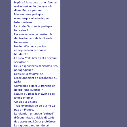
Impôts à la source : une réforme
mal intentionnée ; le symbole
d’une France perdue ;
Macron : une politique
économique obscurcie par
l’électoralisme
La fin de l'économie politique
française ?
Un anniversaire saumâtre : le
déclenchement de la Grande
Récession
Rachat d’actions par les
entreprises en économie
baudruche
Le New York Times est-il devenu
socialiste ?
Deux expériences socialistes très
pédagogiques
Défis de la réforme de
l’enseignement de l’économie au
lycée
Commerce extérieur français en
déficit : une surprise ?
Nature du Bitcoin et avenir des
jetons Internet
Ce blog a dix ans
Trois exemples de ce qui ne va
pas en France.
Le Monde : un article "collectif"
d'économistes officiels décalés
des vraies réalités et problèmes
Le rapport Landau : du lait