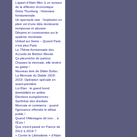
L’appel d’Alain Minc à un sursaut
de la réflexion économique
Greta Thunberg : l'interview
fondamentale.
Un spectacle rare : l’explosion en
plein vol d’une idée dominante
trompeuse et abusive
Désarroi et controverses sur le
système monétaire
Unibail sur Seine – Quand Paris
n’est plus Paris
Le 75ème Anniversaire des
Accords de Bretton Woods
Ça pleurniche de partout.
Chassez la monnaie, elle revient
au galop !
Nouveau livre de Didier Dufau :
La Monnaie du Diable 1919-
2019. Opération spéciale en
avant-première
Loi Elan : le grand bond
(immobilier) en arrière
Elections européennes -
Synthèse des résultats
Monnaie et commerce : quand
l’ignorance effondre le débat
public !
Quand l’Allemagne dit non… à
l’Euro !
Que s'est-il passé en France de
2012 à 2019 ?
« Contre le Libéralisme » d’Alain