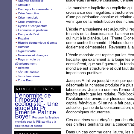
issue était l'aventure coloniale, cens
Analyse sectorielle
Attitudes
- le marxisme implicite ou explicite qui 
Concepts fondamentaux
croissance des inégalités, structurelle
Crise financière
d'une paupérisation absolue et relative 
Crise mondiale
venir que de la redistribution des rich
Crise systémique
Cycles et conjoncture
L'école malthusienne est aujourd'hui r
Economie et politique
tenants de la décroissance. La crise e
Europe de l'est
qui nuit à la planète. Les "Trente Glo
Fiscalité
crime contre l'humanité. L'Hubris d'un
Histoire économique récente
également démesurées. Revenons à la 
Humeur
hyperfiscalité
L'école marxiste est reprise par les éco
Monnaies et changes
fiscalité, qui examinent à la loupe les 
Pays en voie de
considèrent, que sauf guerres, la tend
développement
Réforme
mondiale est structurelle et qu'il faut
sécurité sociale
impositions punitives.
Texte fondateur
Jacques Attali va jusqu'à expliquer que
Zone Euro
désormais la richesse produite n'a plu
NUAGE DE TAGS
laborieuses. Jospin a commis l'erreur d
impôts plutôt que les réduire. Pick(poc
L’énormité de
l’imposture
l'évolution des avoirs sur plusieurs siè
écologiste - Une
capital frénétique. Si on ne le fait pas,
étude du Pr
actuelle : panne de la consommation, sa
Emérite Patrice
économiques récurrentes.
Boyer
Retrouver la 3e place
Ces doctrines sont étayées par des 
mondiale pour le PIB par tête : la
des chiffres terrifiants sur la concentra
cible fiscale et sociale
Dans un cas comme dans l'autre, les sol