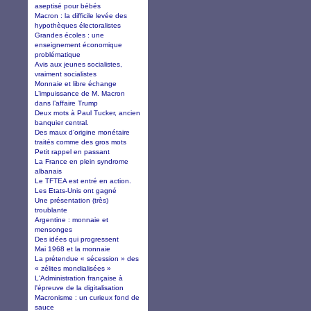
aseptisé pour bébés
Macron : la difficile levée des
hypothèques électoralistes
Grandes écoles : une
enseignement économique
problématique
Avis aux jeunes socialistes,
vraiment socialistes
Monnaie et libre échange
L’impuissance de M. Macron
dans l’affaire Trump
Deux mots à Paul Tucker, ancien
banquier central.
Des maux d’origine monétaire
traités comme des gros mots
Petit rappel en passant
La France en plein syndrome
albanais
Le TFTEA est entré en action.
Les Etats-Unis ont gagné
Une présentation (très)
troublante
Argentine : monnaie et
mensonges
Des idées qui progressent
Mai 1968 et la monnaie
La prétendue « sécession » des
« zélites mondialisées »
L'Administration française à
l'épreuve de la digitalisation
Macronisme : un curieux fond de
sauce