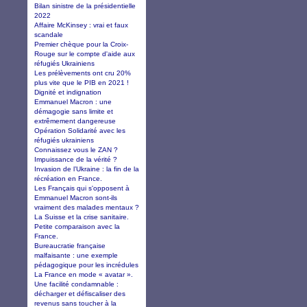
Bilan sinistre de la présidentielle
2022
Affaire McKinsey : vrai et faux
scandale
Premier chèque pour la Croix-
Rouge sur le compte d'aide aux
réfugiés Ukrainiens
Les prélèvements ont cru 20%
plus vite que le PIB en 2021 !
Dignité et indignation
Emmanuel Macron : une
démagogie sans limite et
extrêmement dangereuse
Opération Solidarité avec les
réfugiés ukrainiens
Connaissez vous le ZAN ?
Impuissance de la vérité ?
Invasion de l’Ukraine : la fin de la
récréation en France.
Les Français qui s'opposent à
Emmanuel Macron sont-ils
vraiment des malades mentaux ?
La Suisse et la crise sanitaire.
Petite comparaison avec la
France.
Bureaucratie française
malfaisante : une exemple
pédagogique pour les incrédules
La France en mode « avatar ».
Une facilité condamnable :
décharger et défiscaliser des
revenus sans toucher à la