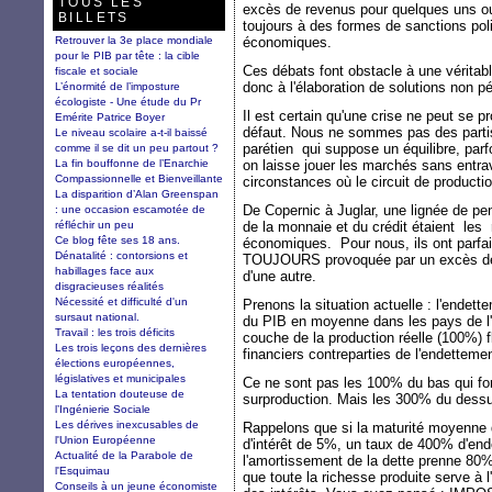
TOUS LES
excès de revenus pour quelques uns ou
BILLETS
toujours à des formes de sanctions poli
Retrouver la 3e place mondiale
économiques.
pour le PIB par tête : la cible
Ces débats font obstacle à une vérit
fiscale et sociale
donc à l'élaboration de solutions non p
L’énormité de l’imposture
écologiste - Une étude du Pr
Il est certain qu'une crise ne peut se p
Emérite Patrice Boyer
défaut. Nous ne sommes pas des parti
Le niveau scolaire a-t-il baissé
parétien qui suppose un équilibre, parfo
comme il se dit un peu partout ?
La fin bouffonne de l’Enarchie
on laisse jouer les marchés sans entrave
Compassionnelle et Bienveillante
circonstances où le circuit de producti
La disparition d’Alan Greenspan
De Copernic à Juglar, une lignée de p
: une occasion escamotée de
réfléchir un peu
de la monnaie et du crédit étaient les
Ce blog fête ses 18 ans.
économiques. Pour nous, ils ont parfai
Dénatalité : contorsions et
TOUJOURS provoquée par un excès de cr
habillages face aux
d'une autre.
disgracieuses réalités
Nécessité et difficulté d'un
Prenons la situation actuelle : l'endet
sursaut national.
du PIB en moyenne dans les pays de l'
Travail : les trois déficits
couche de la production réelle (100%) 
Les trois leçons des dernières
financiers contreparties de l'endetteme
élections européennes,
législatives et municipales
Ce ne sont pas les 100% du bas qui fon
La tentation douteuse de
surproduction. Mais les 300% du dess
l’Ingénierie Sociale
Les dérives inexcusables de
Rappelons que si la maturité moyenne 
l'Union Européenne
d'intérêt de 5%, un taux de 400% d'end
Actualité de la Parabole de
l'amortissement de la dette prenne 80% 
l'Esquimau
que toute la richesse produite serve à 
Conseils à un jeune économiste