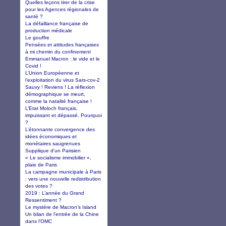
Quelles leçons tirer de la crise
pour les Agences régionales de
santé ?
La défaillance française de
production médicale
Le gouffre
Pensées et attitudes françaises
à mi chemin du confinement
Emmanuel Macron : le vide et le
Covid !
L’Union Européenne et
l’exploitation du virus Sars-cov-2
Sauvy ! Reviens ! La réflexion
démographique se meurt,
comme la natalité française !
L’Etat Moloch français,
impuissant et dépassé. Pourquoi
?
L’étonnante convergence des
idées économiques et
monétaires saugrenues
Supplique d'un Parisien
« Le socialisme immobilier »,
plaie de Paris
La campagne municipale à Paris
: vers une nouvelle redistribution
des votes ?
2019 : L’année du Grand
Ressentiment ?
Le mystère de Macron’s Island
Un bilan de l'entrée de la Chine
dans l'OMC