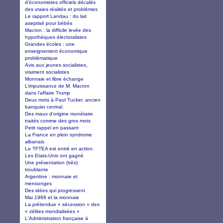
d'économistes officiels décalés
des vraies réalités et problèmes
Le rapport Landau : du lait
aseptisé pour bébés
Macron : la difficile levée des
hypothèques électoralistes
Grandes écoles : une
enseignement économique
problématique
Avis aux jeunes socialistes,
vraiment socialistes
Monnaie et libre échange
L’impuissance de M. Macron
dans l’affaire Trump
Deux mots à Paul Tucker, ancien
banquier central.
Des maux d’origine monétaire
traités comme des gros mots
Petit rappel en passant
La France en plein syndrome
albanais
Le TFTEA est entré en action.
Les Etats-Unis ont gagné
Une présentation (très)
troublante
Argentine : monnaie et
mensonges
Des idées qui progressent
Mai 1968 et la monnaie
La prétendue « sécession » des
« zélites mondialisées »
L'Administration française à