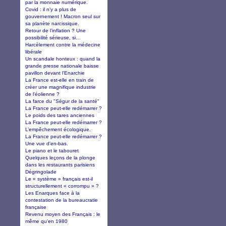
par la monnaie numérique.
Covid : il n'y a plus de
gouvernement ! Macron seul sur
sa planète narcissique.
Retour de l’inflation ? Une
possibilité sérieuse, si…
Harcèlement contre la médecine
libérale
Un scandale honteux : quand la
grande presse nationale baisse
pavillon devant l'Enarchie
La France est-elle en train de
créer une magnifique industrie
de l'éolienne ?
La farce du "Ségur de la santé"
La France peut-elle redémarrer ?
Le poids des tares anciennes
La France peut-elle redémarrer ?
L’empêchement écologique.
La France peut-elle redémarrer ?
Une vue d'en-bas.
Le piano et le tabouret
Quelques leçons de la plonge
dans les restaurants parisiens
Dégringolade
Le « système » français est-il
structurellement « corrompu » ?
Les Enarques face à la
contestation de la bureaucratie
française
Revenu moyen des Français : le
même qu'en 1980