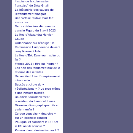
histoire de la colonisation
française" de Driss Ghali
La hiérarchie des causes de
l’effondrement français
Une victoire tardive mais fort
instructive
Deux articles très détonnants
dans le Figaro du 3 avril 2023
Le livre d’Alexandra Henrion
Caude
Ordonnance sur l'énergie : la
Commission Européenne devient
complètement folle
Le livre d’Éric Zemmour : suite ou
fin ?
France 2023 : Rire ou Pleurer ?
Les non-dits fondamentaux de la
réforme des retraites
Réconcilier Union Européenne et
démocratie
Succès et chute du «
néolibéralisme » ? Le type même
d’une histoire falsifiée.
Un article formidablement
révélateur du Financial Times
Désastre démographique : ils en
parlent enfin !
Ce que veut dire « énarchie »
sur un exemple concret
Pourquoi et comment le RPR et
le PS ont-ils sombré ?
Pulsion d'autodestruction au LR