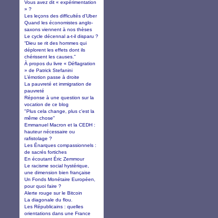
Vous avez dit « expérimentation
» ?
Les leçons des difficultés d’Uber
Quand les économistes anglo-
saxons viennent à nos thèses
Le cycle décennal a-t-il disparu ?
“Dieu se rit des hommes qui
déplorent les effets dont ils
chérissent les causes.”
À propos du livre « Déflagration
» de Patrick Stefanini
L’émotion passe à droite
La pauvreté et immigration de
pauvreté
Réponse à une question sur la
vocation de ce blog
"Plus cela change, plus c'est la
même chose"
Emmanuel Macron et la CEDH :
hauteur nécessaire ou
rafistolage ?
Les Énarques compassionnels :
de sacrés fortiches
En écoutant Éric Zemmour
Le racisme social hystérique,
une dimension bien française
Un Fonds Monétaire Européen,
pour quoi faire ?
Alerte rouge sur le Bitcoin
La diagonale du flou.
Les Républicains : quelles
orientations dans une France