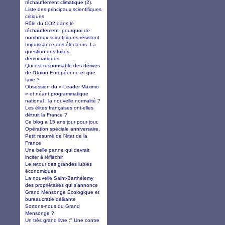
réchauffement climatique (2).
Liste des principaux scientifiques
critiques
Rôle du CO2 dans le
réchauffement :pourquoi de
nombreux scientifiques résistent
Impuissance des électeurs. La
question des fuites
démocratiques
Qui est responsable des dérives
de l’Union Européenne et que
faire ?
Obsession du « Leader Maximo
» et néant programmatique
national : la nouvelle normalité ?
Les élites françaises ont-elles
détruit la France ?
Ce blog a 15 ans jour pour jour.
Opération spéciale anniversaire.
Petit résumé de l'état de la
France
Une belle panne qui devrait
inciter à réfléchir
Le retour des grandes lubies
économiques
La nouvelle Saint-Barthélemy
des propriétaires qui s’annonce
Grand Mensonge Écologique et
bureaucratie délirante
Sortons-nous du Grand
Mensonge ?
Un très grand livre :" Une contre