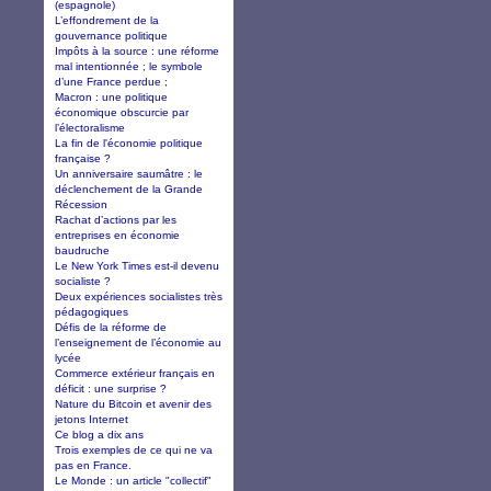
(espagnole)
L’effondrement de la
gouvernance politique
Impôts à la source : une réforme
mal intentionnée ; le symbole
d’une France perdue ;
Macron : une politique
économique obscurcie par
l’électoralisme
La fin de l'économie politique
française ?
Un anniversaire saumâtre : le
déclenchement de la Grande
Récession
Rachat d’actions par les
entreprises en économie
baudruche
Le New York Times est-il devenu
socialiste ?
Deux expériences socialistes très
pédagogiques
Défis de la réforme de
l’enseignement de l’économie au
lycée
Commerce extérieur français en
déficit : une surprise ?
Nature du Bitcoin et avenir des
jetons Internet
Ce blog a dix ans
Trois exemples de ce qui ne va
pas en France.
Le Monde : un article "collectif"