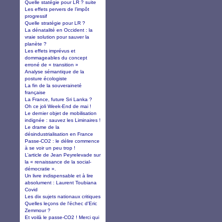
Quelle statégie pour LR ? suite
Les effets pervers de l’impôt
progressif
Quelle stratégie pour LR ?
La dénatalité en Occident : la
vraie solution pour sauver la
planète ?
Les effets imprévus et
dommageables du concept
erroné de « transition »
Analyse sémantique de la
posture écologiste
La fin de la souveraineté
française
La France, future Sri Lanka ?
Oh ce joli Week-End de mai !
Le dernier objet de mobilisation
indignée : sauvez les Liminaires !
Le drame de la
désindustrialisation en France
Passe-CO2 : le délire commence
à se voir un peu trop !
L’article de Jean Peyrelevade sur
la « renaissance de la social-
démocratie ».
Un livre indispensable et à lire
absolument : Laurent Toubiana
Covid
Les dix sujets nationaux critiques
Quelles leçons de l'échec d'Eric
Zemmour ?
Et voilà le passe-CO2 ! Merci qui