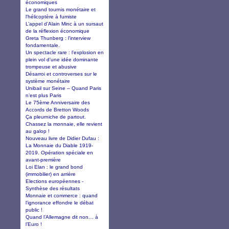
économiques
Le grand tournis monétaire et
l'hélicoptère à fumiste
L’appel d’Alain Minc à un sursaut
de la réflexion économique
Greta Thunberg : l'interview
fondamentale.
Un spectacle rare : l’explosion en
plein vol d’une idée dominante
trompeuse et abusive
Désarroi et controverses sur le
système monétaire
Unibail sur Seine – Quand Paris
n’est plus Paris
Le 75ème Anniversaire des
Accords de Bretton Woods
Ça pleurniche de partout.
Chassez la monnaie, elle revient
au galop !
Nouveau livre de Didier Dufau :
La Monnaie du Diable 1919-
2019. Opération spéciale en
avant-première
Loi Elan : le grand bond
(immobilier) en arrière
Elections européennes -
Synthèse des résultats
Monnaie et commerce : quand
l’ignorance effondre le débat
public !
Quand l’Allemagne dit non… à
l’Euro !