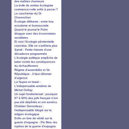
des maîtres chanteurs
La bulle de sottise écologiste
commence-t-elle enfin à percer ?
Le cauchemar du Dr
Choronchon
Écologie délirante : entre boy
scoutisme et bureaucratie
Quand le journal le Point
divague avec des économistes
socialistes
Et voici l’écologie pénitentielle
coercitive. Elle ne s’arrêtera plus
Santé : Petite histoire d’une
décadence programmée
L'écologie politique empêche de
lutter contre les conséquences
du réchauffement
Régime d’assemblée et Ve
République - Il faut réformer
d'urgence
La Nupes et Israël -
L'indispensable antidote de
Michel Onfray
Un sujet fondamental : pourquoi
87 à 90% des juifs français n'ont
pas été dépôrtés et ont survécu.
Christian Gerondeau :
l'indispensable trilogie sur la
religion écologique
Enfin un livre de vérité sur la
guerre d'espagne - Pio Moa- les
mythes de la guerre d'espagne