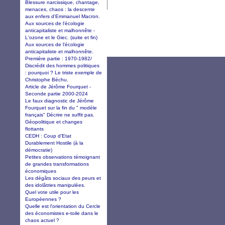
Blessure narcissique, chantage,
menaces, chaos : la descente
aux enfers d'Emmanuel Macron.
Aux sources de l'écologie
anticapitaliste et malhonnête -
L'ozone et le Giec. (suite et fin)
Aux sources de l'écologie
anticapitaliste et malhonnête.
Première partie : 1970-1982/
Discrédit des hommes politiques
: pourquoi ? Le triste exemple de
Christophe Béchu.
Article de Jérôme Fourquet -
Seconde partie 2000-2024
Le faux diagnostic de Jérôme
Fourquet sur la fin du " modèle
français" Décrire ne suffit pas.
Géopolitique et changes
flottants
CEDH : Coup d’Etat
Durablement Hostile (à la
démocratie)
Petites observations témoignant
de grandes transformations
économiques
Les dégâts sociaux des peurs et
des idolâtries manipulées.
Quel vote utile pour les
Européennes ?
Quelle est l'orientation du Cercle
des économistes e-toile dans le
chaos actuel ?