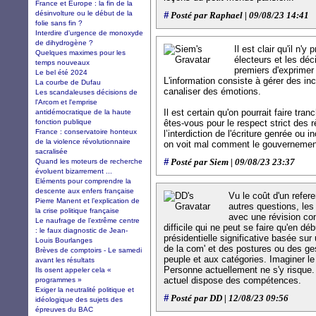
France et Europe : la fin de la
désinvolture ou le début de la
#
Posté par Raphael | 09/08/23 14:41
folie sans fin ?
Interdire d'urgence de monoxyde
de dihydrogène ?
Il est clair qu'il n'
Quelques maximes pour les
électeurs et les déc
temps nouveaux
premiers d'exprimer 
Le bel été 2024
L'information consiste à gérer des inc
La courbe de Dufau
canaliser des émotions.
Les scandaleuses décisions de
l'Arcom et l'emprise
Il est certain qu'on pourrait faire tra
antidémocratique de la haute
fonction publique
êtes-vous pour le respect strict des r
France : conservatoire honteux
l’interdiction de l'écriture genrée ou i
de la violence révolutionnaire
on voit mal comment le gouvernement 
sacralisée
#
Quand les moteurs de recherche
Posté par Siem | 09/08/23 23:37
évoluent bizarrement ...
Eléments pour comprendre la
descente aux enfers française
Vu le coût d'un refer
Pierre Manent et l’explication de
autres questions, le
la crise politique française
avec une révision con
Le naufrage de l’extrême centre
difficile qui ne peut se faire qu'en d
: le faux diagnostic de Jean-
présidentielle significative basée s
Louis Bourlanges
de la com' et des postures ou des 
Brèves de comptoirs - Le samedi
peuple et aux catégories. Imaginer le
avant les résultats
Personne actuellement ne s'y risque. 
Ils osent appeler cela «
actuel dispose des compétences.
programmes »
Exiger la neutralité politique et
#
Posté par DD | 12/08/23 09:56
idéologique des sujets des
épreuves du BAC