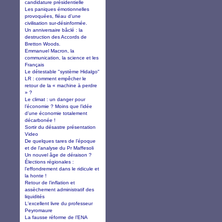
candidature présidentielle
Les paniques émotionnelles
provoquées, fléau d’une
civilisation sur-désinformée.
Un anniversaire bâclé : la
destruction des Accords de
Bretton Woods.
Emmanuel Macron, la
communication, la science et les
Français
Le détestable "système Hidalgo"
LR : comment empêcher le
retour de la « machine à perdre
» ?
Le climat : un danger pour
l’économie ? Moins que l’idée
d’une économie totalement
décarbonée !
Sortir du désastre présentation
Video
De quelques tares de l’époque
et de l’analyse du Pr Maffesoli
Un nouvel âge de déraison ?
Élections régionales :
l’effondrement dans le ridicule et
la honte !
Retour de l’inflation et
assèchement administratif des
liquidités
L'excellent livre du professeur
Peyromaure
La fausse réforme de l’ENA