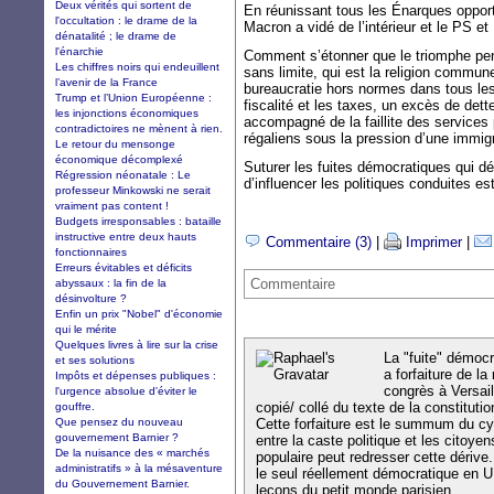
Deux vérités qui sortent de
En réunissant tous les Énarques opport
l'occultation : le drame de la
Macron a vidé de l’intérieur et le PS et
dénatalité ; le drame de
l'énarchie
Comment s’étonner que le triomphe pen
Les chiffres noirs qui endeuillent
sans limite, qui est la religion commun
l’avenir de la France
bureaucratie hors normes dans tous le
Trump et l’Union Européenne :
fiscalité et les taxes, un excès de det
les injonctions économiques
accompagné de la faillite des services
contradictoires ne mènent à rien.
régaliens sous la pression d’une immigr
Le retour du mensonge
économique décomplexé
Suturer les fuites démocratiques qui dé
Régression néonatale : Le
d’influencer les politiques conduites e
professeur Minkowski ne serait
vraiment pas content !
Budgets irresponsables : bataille
instructive entre deux hauts
Commentaire (3)
|
Imprimer
|
fonctionnaires
Erreurs évitables et déficits
Commentaire
abyssaux : la fin de la
désinvolture ?
Enfin un prix "Nobel" d'économie
qui le mérite
Quelques livres à lire sur la crise
La "fuite" démocr
et ses solutions
a forfaiture de la
Impôts et dépenses publiques :
congrès à Versail
l'urgence absolue d'éviter le
copié/ collé du texte de la constitut
gouffre.
Que pensez du nouveau
Cette forfaiture est le summum du cy
gouvernement Barnier ?
entre la caste politique et les citoyen
De la nuisance des « marchés
populaire peut redresser cette dériv
administratifs » à la mésaventure
le seul réellement démocratique en U
du Gouvernement Barnier.
leçons du petit monde parisien..