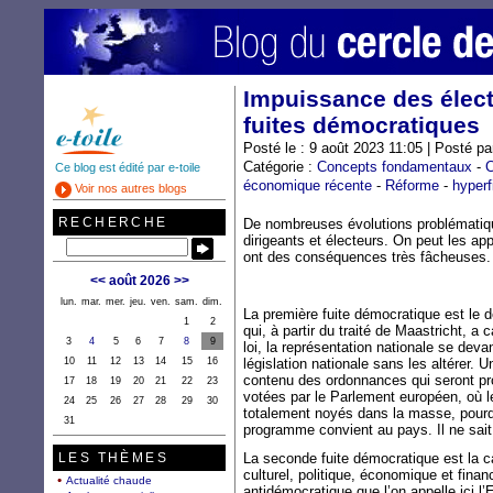
Impuissance des élect
fuites démocratiques
Posté le : 9 août 2023 11:05 | Posté pa
Catégorie :
Concepts fondamentaux
-
C
Ce blog est édité par e-toile
économique récente
-
Réforme
-
hyperf
Voir nos autres blogs
RECHERCHE
De nombreuses évolutions problématiqu
dirigeants et électeurs. On peut les ap
ont des conséquences très fâcheuses. 
<<
août 2026
>>
lun.
mar.
mer.
jeu.
ven.
sam.
dim.
La première fuite démocratique est le d
1
2
qui, à partir du traité de Maastricht, a
3
4
5
6
7
8
9
loi, la représentation nationale se deva
10
11
12
13
14
15
16
législation nationale sans les altérer. U
contenu des ordonnances qui seront pr
17
18
19
20
21
22
23
votées par le Parlement européen, où l
24
25
26
27
28
29
30
totalement noyés dans la masse, pourqu
31
programme convient au pays. Il ne sai
LES THÈMES
La seconde fuite démocratique est la c
culturel, politique, économique et finan
Actualité chaude
antidémocratique que l’on appelle ici l