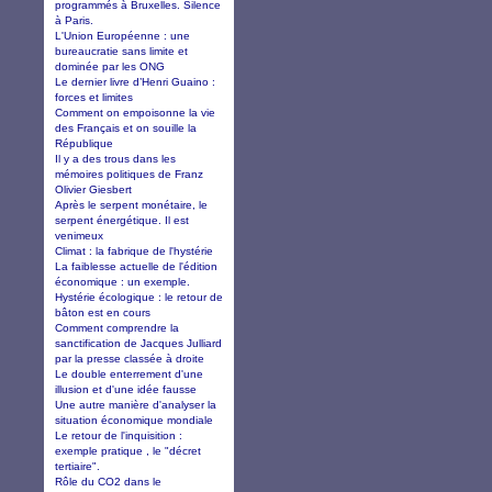
programmés à Bruxelles. Silence
à Paris.
L'Union Européenne : une
bureaucratie sans limite et
dominée par les ONG
Le dernier livre d’Henri Guaino :
forces et limites
Comment on empoisonne la vie
des Français et on souille la
République
Il y a des trous dans les
mémoires politiques de Franz
Olivier Giesbert
Après le serpent monétaire, le
serpent énergétique. Il est
venimeux
Climat : la fabrique de l'hystérie
La faiblesse actuelle de l'édition
économique : un exemple.
Hystérie écologique : le retour de
bâton est en cours
Comment comprendre la
sanctification de Jacques Julliard
par la presse classée à droite
Le double enterrement d'une
illusion et d'une idée fausse
Une autre manière d'analyser la
situation économique mondiale
Le retour de l'inquisition :
exemple pratique , le "décret
tertiaire".
Rôle du CO2 dans le