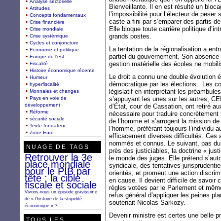
Analyse sectorielle
Bienveillante. Il en est résulté un bloc
Attitudes
l’impossibilité pour l’électeur de pese
Concepts fondamentaux
caste a fini par s’emparer des partis 
Crise financière
Elle bloque toute carrière politique d’i
Crise mondiale
grands postes.
Crise systémique
Cycles et conjoncture
La tentation de la régionalisation a e
Economie et politique
partiel du gouvernement. Son absence d’
Europe de l'est
gestion matérielle des écoles ne mobili
Fiscalité
Histoire économique récente
Le droit a connu une double évolution é
Humeur
démocratique par les élections. Les cou
hyperfiscalité
législatif en interprétant les préambul
Monnaies et changes
Pays en voie de
s’appuyant les unes sur les autres, C
développement
d’État, cour de Cassation, ont retiré au
Réforme
nécessaire pour traduire concrètement t
sécurité sociale
de l’homme et s’arrogent la mission de j
Texte fondateur
l’homme, préférant toujours l’individu
Zone Euro
efficacement diverses difficultés. Ces
nommés et connus. Le suivant, pas du t
NUAGE DE TAGS
près des justiciables, la doctrine « jus
Retrouver la 3e
le monde des juges. Elle prétend s’auton
place mondiale
syndicale, des tentatives jurisprudenti
pour le PIB par
orientés, et promeut une action discri
tête : la cible
en cause. Il devient difficile de savo
fiscale et sociale
règles votées par le Parlement et même
Vivons-nous un épisode gravissime
refus général d’appliquer les peines pl
de « l’histoire de la stupidité
soutenait Nicolas Sarkozy.
économique » ?
Devenir ministre est certes une belle p
TOUS LES