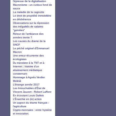
l'épreuve de la digitalisation
Macronisme : un curieux fond de
sauce
La maladie de la cagnotte
Le droit de propriété immobilière
en déshérence
Observations sur la répression
des inégalités de salaires
"genrées"
Retour de l’ambiance des
années trente ?
Les causes du drame de la
SNCF
Le péché originel d’Emmanuel
Macron
Une erreur récurrente des
écologistes
Du transistor à la TNT et à
Internet : histoire d’un
abaissement médiatique
consternant
Hommage à Agnès Verdier
Molinié
L’étrange année 2017
Les Intouchables d’État de
Vincent Jauvert - Robert Laffont
En écoutant Louis Gallois
L’Énarchie en (in) action
Un aspect du drame français :
l'agriculture
Crypto-monnaies : entre hystérie
et innovation.