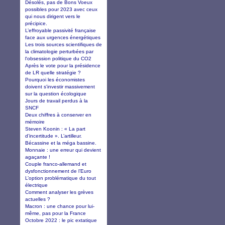
Désolés, pas de Bons Voeux
possibles pour 2023 avec ceux
qui nous dirigent vers le
précipice.
L’effroyable passivité française
face aux urgences énergétiques
Les trois sources scientifiques de
la climatologie perturbées par
l'obsession politique du CO2
Après le vote pour la présidence
de LR quelle stratégie ?
Pourquoi les économistes
doivent s'investir massivement
sur la question écologique
Jours de travail perdus à la
SNCF
Deux chiffres à conserver en
mémoire
Steven Koonin : « La part
d’incertitude ». L’artilleur.
Bécassine et la méga bassine.
Monnaie : une erreur qui devient
agaçante !
Couple franco-allemand et
dysfonctionnement de l’Euro
L’option problématique du tout
électrique
Comment analyser les grèves
actuelles ?
Macron : une chance pour lui-
même, pas pour la France
Octobre 2022 : le pic extatique