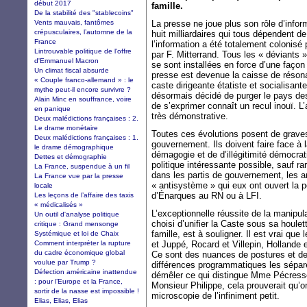
début 2017
famille.
De la stabilité des "stablecoins"
Vents mauvais, fantômes
La presse ne joue plus son rôle d’infor
crépusculaires, l’automne de la
huit milliardaires qui tous dépendent de
France
l’information a été totalement colonisé 
Lintrouvable politique de l'offre
par F. Mitterrand. Tous les « déviants 
d'Emmanuel Macron
se sont installées en force d’une façon
Un climat fiscal absurde
presse est devenue la caisse de résona
« Couple franco-allemand » : le
caste dirigeante étatiste et socialisant
mythe peut-il encore survivre ?
désormais décidé de purger le pays des 
Alain Minc en souffrance, voire
de s’exprimer connaît un recul inouï. L’
en panique
très démonstrative.
Deux malédictions françaises : 2.
Le drame monétaire
Toutes ces évolutions posent de graves 
Deux malédictions françaises : 1.
gouvernement. Ils doivent faire face à 
le drame démographique
démagogie et de d’illégitimité démocrat
Dettes et démographie
politique intéressante possible, sauf ra
La France, suspendue à un fil
dans les partis de gouvernement, les a
La France vue par la presse
« antisystème » qui eux ont ouvert la 
locale
d’Énarques au RN ou à LFI.
Les leçons de l’affaire des taxis
« médicalisés »
L’exceptionnelle réussite de la manipu
Un outil d'analyse politique
choisi d’unifier la Caste sous sa houlet
critique : Grand mensonge
famille, est à souligner. Il est vrai qu
Systémique et loi de Chaix
Comment interpréter la rupture
et Juppé, Rocard et Villepin, Hollande e
du cadre économique global
Ce sont des nuances de postures et de 
voulue par Trump ?
différences programmatiques les sépare
Défection américaine inattendue
démêler ce qui distingue Mme Pécres
: pour l’Europe et la France,
Monsieur Philippe, cela prouverait qu’
sortir de la nasse est impossible !
microscopie de l’infiniment petit.
Elias, Elias, Elias