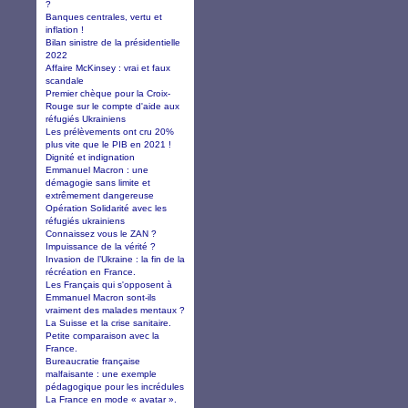
?
Banques centrales, vertu et
inflation !
Bilan sinistre de la présidentielle
2022
Affaire McKinsey : vrai et faux
scandale
Premier chèque pour la Croix-
Rouge sur le compte d'aide aux
réfugiés Ukrainiens
Les prélèvements ont cru 20%
plus vite que le PIB en 2021 !
Dignité et indignation
Emmanuel Macron : une
démagogie sans limite et
extrêmement dangereuse
Opération Solidarité avec les
réfugiés ukrainiens
Connaissez vous le ZAN ?
Impuissance de la vérité ?
Invasion de l’Ukraine : la fin de la
récréation en France.
Les Français qui s'opposent à
Emmanuel Macron sont-ils
vraiment des malades mentaux ?
La Suisse et la crise sanitaire.
Petite comparaison avec la
France.
Bureaucratie française
malfaisante : une exemple
pédagogique pour les incrédules
La France en mode « avatar ».