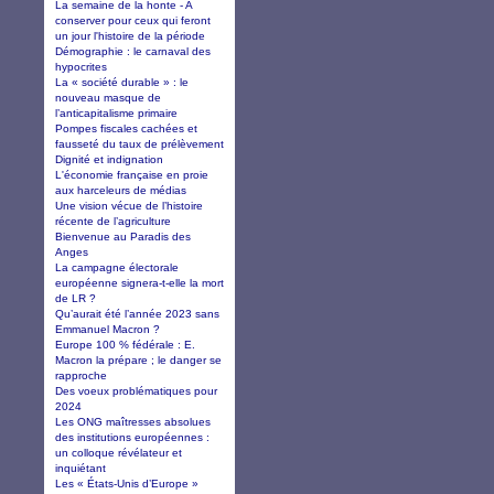
La semaine de la honte - A
conserver pour ceux qui feront
un jour l'histoire de la période
Démographie : le carnaval des
hypocrites
La « société durable » : le
nouveau masque de
l’anticapitalisme primaire
Pompes fiscales cachées et
fausseté du taux de prélèvement
Dignité et indignation
L'économie française en proie
aux harceleurs de médias
Une vision vécue de l’histoire
récente de l’agriculture
Bienvenue au Paradis des
Anges
La campagne électorale
européenne signera-t-elle la mort
de LR ?
Qu’aurait été l’année 2023 sans
Emmanuel Macron ?
Europe 100 % fédérale : E.
Macron la prépare ; le danger se
rapproche
Des voeux problématiques pour
2024
Les ONG maîtresses absolues
des institutions européennes :
un colloque révélateur et
inquiétant
Les « États-Unis d’Europe »