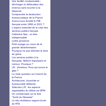
Une facilité condamnable :
décharger et défiscaliser des
revenus sans toucher à la
dépense.
Comprendre la destruction
bureaucratique de la France
Avons-nous doublé le PIB
français entre 1980 et 2021 ?
L'aspect essentiel de la crise des
services publics français
Catherine Nay : un livre
indispensable
Lettre persanne
Petit voyage au coeur de la
grande désinformation
Pourquoi ne pas réformer le droit
de grève
Les services publics à la
française, Moloch impuissant et
ruineux. Pourquoi ?
LR - Zemmour. Pour qui sonne le
glas ?
La vraie question sur l'avenir de
la France
Architecture, énarchite et
bureaucratie délirante
Sélection LR : les aspects
regrettables du débat sur BFM
Un commentaire sur le livre
"Sortir du Désastre"
Le très révélateur rapport écolo
de RTE