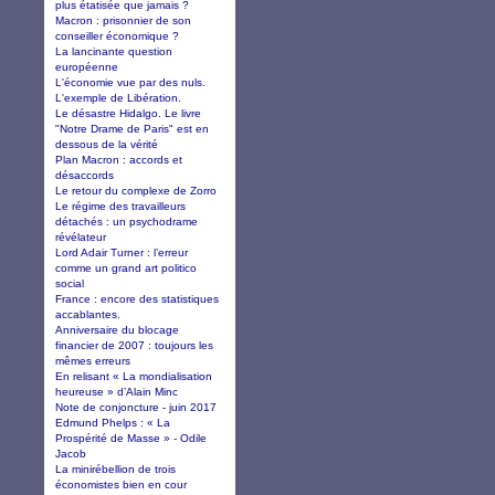
plus étatisée que jamais ?
Macron : prisonnier de son
conseiller économique ?
La lancinante question
européenne
L'économie vue par des nuls.
L'exemple de Libération.
Le désastre Hidalgo. Le livre
"Notre Drame de Paris" est en
dessous de la vérité
Plan Macron : accords et
désaccords
Le retour du complexe de Zorro
Le régime des travailleurs
détachés : un psychodrame
révélateur
Lord Adair Turner : l’erreur
comme un grand art politico
social
France : encore des statistiques
accablantes.
Anniversaire du blocage
financier de 2007 : toujours les
mêmes erreurs
En relisant « La mondialisation
heureuse » d’Alain Minc
Note de conjoncture - juin 2017
Edmund Phelps : « La
Prospérité de Masse » - Odile
Jacob
La minirébellion de trois
économistes bien en cour