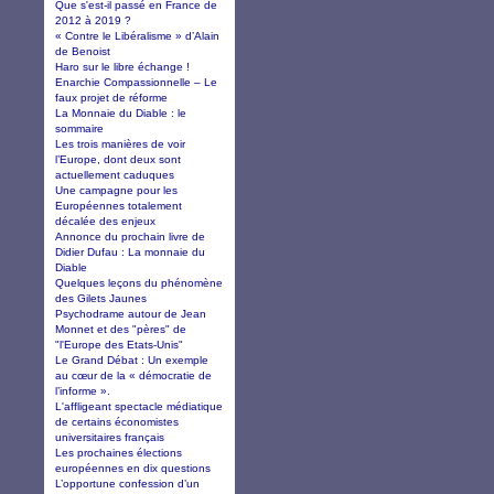
Que s'est-il passé en France de
2012 à 2019 ?
« Contre le Libéralisme » d’Alain
de Benoist
Haro sur le libre échange !
Enarchie Compassionnelle – Le
faux projet de réforme
La Monnaie du Diable : le
sommaire
Les trois manières de voir
l’Europe, dont deux sont
actuellement caduques
Une campagne pour les
Européennes totalement
décalée des enjeux
Annonce du prochain livre de
Didier Dufau : La monnaie du
Diable
Quelques leçons du phénomène
des Gilets Jaunes
Psychodrame autour de Jean
Monnet et des "pères" de
"l'Europe des Etats-Unis"
Le Grand Débat : Un exemple
au cœur de la « démocratie de
l’informe ».
L'affligeant spectacle médiatique
de certains économistes
universitaires français
Les prochaines élections
européennes en dix questions
L’opportune confession d’un