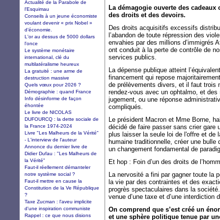
Actualité de la Parabole de
La démagogie ouverte des cadeaux cat
l'Esquimau
des droits et des devoirs.
Conseils à un jeune économiste
voulant devenir « prix Nobel »
Des droits acquisitifs excessifs distr
d’économie.
l’abandon de toute répression des vio
L'or au dessus de 5000 dollars
envahies par des millions d’immigrés Af
l'once
ont conduit à la perte de contrôle de n
Le système monétaire
services publics.
international, clé du
multilatéralisme heureux
La dépense publique atteint l’équivalen
La gratuité : une arme de
financement qui repose majoritairemen
destruction massive
de prélèvements divers, et il faut troi
Quels vœux pour 2026 ?
rendez-vous avec un ophtalmo, et des 
Démographie : quand France
Info désinforme de façon
jugement, ou une réponse administrativ
éhontée
compliqués.
Le livre de NICOLAS
Le président Macron et Mme Borne, hab
DUFOURCQ : la dette sociale de
la France 1974-2024
décidé de faire passer sans crier gare 
Livre "Les Malheurs de la Vérité"
plus laisser la seule loi de l'offre et d
- L'interview de l'auteur
humaine traditionnelle, créer une bulle
Annonce du dernier livre de
un changement fondamental de paradigme
Didier Dufau : "Les Malheurs de
la Vérité"
Et hop : Foin d’un des droits de l’homm
Faut-il réellement démanteler
La nervosité a fini par gagner toute la
notre système social ?
Faut-il mettre en cause la
la vie par des contraintes et des exact
Constitution de la Ve République
progrès spectaculaires dans la société.
?
venue d’une taxe et d’une interdiction d
Taxe Zucman : l'aveu implicite
d'une inspiration communiste
On comprend que s’est créé un énor
Rappel : ce que nous disions
et une sphère politique tenue par un