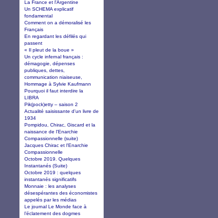
La France et l'Argentine
Un SCHEMA explicatif
fondamental
Comment on a démoralisé les
Français
En regardant les défilés qui
passent
« Il pleut de la boue »
Un cycle infernal français :
démagogie, dépenses
publiques, dettes,
communication niaiseuse,
Hommage à Sylvie Kaufmann
Pourquoi il faut interdire la
LIBRA
Pik(pock)etty – saison 2
Actualité saisissante d'un livre de
1934
Pompidou, Chirac, Giscard et la
naissance de l'Enarchie
Compassionnelle (suite)
Jacques Chirac et l'Enarchie
Compassionnelle
Octobre 2019. Quelques
Instantanés (Suite)
Octobre 2019 : quelques
instantanés significatifs
Monnaie : les analyses
désespérantes des économistes
appelés par les médias
Le journal Le Monde face à
l’éclatement des dogmes