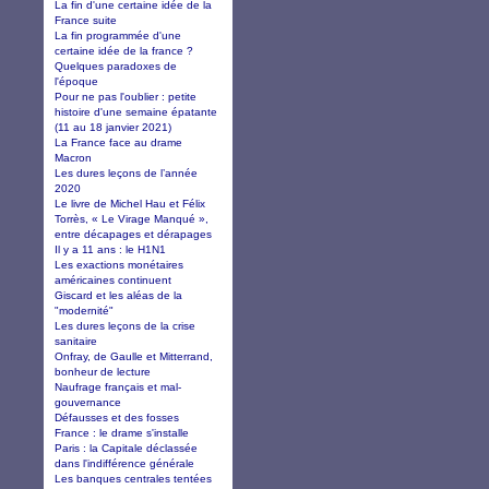
La fin d'une certaine idée de la
France suite
La fin programmée d'une
certaine idée de la france ?
Quelques paradoxes de
l'époque
Pour ne pas l'oublier : petite
histoire d'une semaine épatante
(11 au 18 janvier 2021)
La France face au drame
Macron
Les dures leçons de l’année
2020
Le livre de Michel Hau et Félix
Torrès, « Le Virage Manqué »,
entre décapages et dérapages
Il y a 11 ans : le H1N1
Les exactions monétaires
américaines continuent
Giscard et les aléas de la
"modernité"
Les dures leçons de la crise
sanitaire
Onfray, de Gaulle et Mitterrand,
bonheur de lecture
Naufrage français et mal-
gouvernance
Défausses et des fosses
France : le drame s'installe
Paris : la Capitale déclassée
dans l'indifférence générale
Les banques centrales tentées