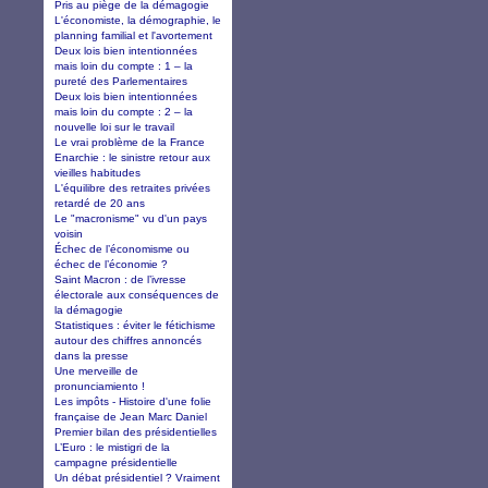
Pris au piège de la démagogie
L'économiste, la démographie, le
planning familial et l'avortement
Deux lois bien intentionnées
mais loin du compte : 1 – la
pureté des Parlementaires
Deux lois bien intentionnées
mais loin du compte : 2 – la
nouvelle loi sur le travail
Le vrai problème de la France
Enarchie : le sinistre retour aux
vieilles habitudes
L'équilibre des retraites privées
retardé de 20 ans
Le "macronisme" vu d'un pays
voisin
Échec de l’économisme ou
échec de l’économie ?
Saint Macron : de l’ivresse
électorale aux conséquences de
la démagogie
Statistiques : éviter le fétichisme
autour des chiffres annoncés
dans la presse
Une merveille de
pronunciamiento !
Les impôts - Histoire d'une folie
française de Jean Marc Daniel
Premier bilan des présidentielles
L’Euro : le mistigri de la
campagne présidentielle
Un débat présidentiel ? Vraiment