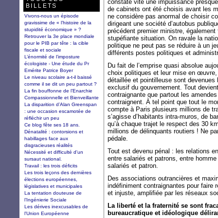
constate vite une impuissance presque 
BILLETS
de cabinets ont été choisis avant les m
ne considère pas anormal de choisir c
Vivons-nous un épisode
gravissime de « l’histoire de la
dirigeant une société d’autobus publiqu
stupidité économique » ?
précédent premier ministre, également 
Retrouver la 3e place mondiale
stupéfiante situation. On ravale la nat
pour le PIB par tête : la cible
politique ne peut pas se réduire à un j
fiscale et sociale
différents postes politiques et administr
L’énormité de l’imposture
écologiste - Une étude du Pr
Du fait de l’emprise quasi absolue aujou
Emérite Patrice Boyer
choix politiques et leur mise en œuvre, l
Le niveau scolaire a-t-il baissé
détaillée et pointilleuse sont devenues
comme il se dit un peu partout ?
exclusif du gouvernement. Tout devient
La fin bouffonne de l’Enarchie
contraignante que partout les amendes 
Compassionnelle et Bienveillante
contraignent. À tel point que tout le m
La disparition d’Alan Greenspan
compte à Paris plusieurs millions de tra
: une occasion escamotée de
s’agisse d’habitants intra-muros, de ba
réfléchir un peu
qu’à chaque trajet le respect des 30 km/
Ce blog fête ses 18 ans.
millions de délinquants routiers ! Ne pa
Dénatalité : contorsions et
pédale.
habillages face aux
disgracieuses réalités
Tout est devenu pénal : les relations e
Nécessité et difficulté d'un
entre salariés et patrons, entre homme 
sursaut national.
salariés et patron.
Travail : les trois déficits
Les trois leçons des dernières
Des associations outrancières et maxim
élections européennes,
indéfiniment contraignantes pour faire r
législatives et municipales
et injuste, amplifiée par les réseaux soc
La tentation douteuse de
l’Ingénierie Sociale
La liberté et la fraternité se sont fr
Les dérives inexcusables de
bureaucratique et idéologique délira
l'Union Européenne