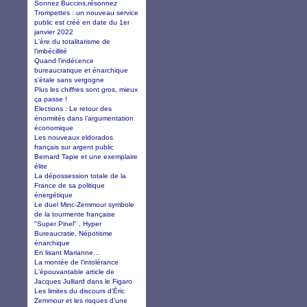
Sonnez Buccins,résonnez
Trompettes : un nouveau service
public est créé en date du 1er
janvier 2022
L'ère du totalitarisme de
l'imbécillité
Quand l’indécence
bureaucratique et énarchique
s’étale sans vergogne
Plus les chiffres sont gros, mieux
ça passe !
Elections : Le retour des
énormités dans l’argumentation
économique
Les nouveaux eldorados
français sur argent public
Bernard Tapie et une exemplaire
élite
La dépossession totale de la
France de sa politique
énergétique
Le duel Minc-Zemmour symbole
de la tourmente française
"Super Pinel" , Hyper
Bureaucratie, Népotisme
énarchique
En lisant Marianne…
La montée de l'intolérance
L'épouvantable article de
Jacques Julliard dans le Figaro
Les limites du discours d’Éric
Zemmour et les risques d’une