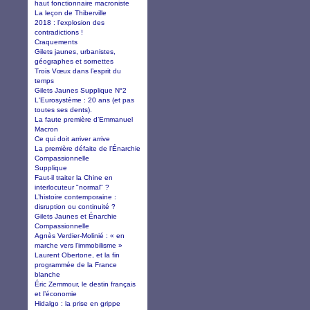
haut fonctionnaire macroniste
La leçon de Thiberville
2018 : l’explosion des
contradictions !
Craquements
Gilets jaunes, urbanistes,
géographes et sornettes
Trois Vœux dans l’esprit du
temps
Gilets Jaunes Supplique N°2
L'Eurosystème : 20 ans (et pas
toutes ses dents).
La faute première d’Emmanuel
Macron
Ce qui doit arriver arrive
La première défaite de l’Énarchie
Compassionnelle
Supplique
Faut-il traiter la Chine en
interlocuteur "normal" ?
L’histoire contemporaine :
disruption ou continuité ?
Gilets Jaunes et Énarchie
Compassionnelle
Agnès Verdier-Molinié : « en
marche vers l’immobilisme »
Laurent Obertone, et la fin
programmée de la France
blanche
Éric Zemmour, le destin français
et l’économie
Hidalgo : la prise en grippe