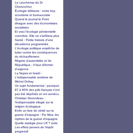
Le cauchemar du Dr
Choronchon
Écologie délirante : entre boy
scoutisme et bureaucratie
Quand le journal le Point
divague avec des économistes
socialistes
Et voici l’écologie pénitentielle
coercitive. Elle ne s’arrêtera plus
Santé : Petite histoire d’une
décadence programmée
L'écologie politique empêche de
lutter contre les conséquences
du réchauffement
Régime d’assemblée et Ve
République - Il faut réformer
d'urgence
La Nupes et Israël -
L'indispensable antidote de
Michel Onfray
Un sujet fondamental : pourquoi
87 à 90% des juifs français n'ont
pas été dépôrtés et ont survécu.
Christian Gerondeau :
l'indispensable trilogie sur la
religion écologique
Enfin un livre de vérité sur la
guerre d'espagne - Pio Moa- les
mythes de la guerre d'espagne
Quelle statégie pour LR ? suite
Les effets pervers de l’impôt
progressif