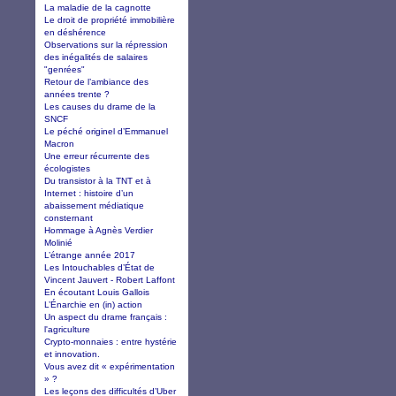
La maladie de la cagnotte
Le droit de propriété immobilière
en déshérence
Observations sur la répression
des inégalités de salaires
"genrées"
Retour de l’ambiance des
années trente ?
Les causes du drame de la
SNCF
Le péché originel d’Emmanuel
Macron
Une erreur récurrente des
écologistes
Du transistor à la TNT et à
Internet : histoire d’un
abaissement médiatique
consternant
Hommage à Agnès Verdier
Molinié
L’étrange année 2017
Les Intouchables d’État de
Vincent Jauvert - Robert Laffont
En écoutant Louis Gallois
L’Énarchie en (in) action
Un aspect du drame français :
l'agriculture
Crypto-monnaies : entre hystérie
et innovation.
Vous avez dit « expérimentation
» ?
Les leçons des difficultés d’Uber