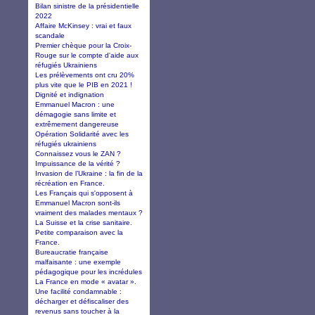
Bilan sinistre de la présidentielle
2022
Affaire McKinsey : vrai et faux
scandale
Premier chèque pour la Croix-
Rouge sur le compte d'aide aux
réfugiés Ukrainiens
Les prélèvements ont cru 20%
plus vite que le PIB en 2021 !
Dignité et indignation
Emmanuel Macron : une
démagogie sans limite et
extrêmement dangereuse
Opération Solidarité avec les
réfugiés ukrainiens
Connaissez vous le ZAN ?
Impuissance de la vérité ?
Invasion de l’Ukraine : la fin de la
récréation en France.
Les Français qui s'opposent à
Emmanuel Macron sont-ils
vraiment des malades mentaux ?
La Suisse et la crise sanitaire.
Petite comparaison avec la
France.
Bureaucratie française
malfaisante : une exemple
pédagogique pour les incrédules
La France en mode « avatar ».
Une facilité condamnable :
décharger et défiscaliser des
revenus sans toucher à la