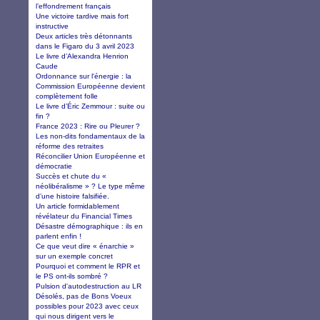
l’effondrement français
Une victoire tardive mais fort
instructive
Deux articles très détonnants
dans le Figaro du 3 avril 2023
Le livre d’Alexandra Henrion
Caude
Ordonnance sur l'énergie : la
Commission Européenne devient
complètement folle
Le livre d’Éric Zemmour : suite ou
fin ?
France 2023 : Rire ou Pleurer ?
Les non-dits fondamentaux de la
réforme des retraites
Réconcilier Union Européenne et
démocratie
Succès et chute du «
néolibéralisme » ? Le type même
d’une histoire falsifiée.
Un article formidablement
révélateur du Financial Times
Désastre démographique : ils en
parlent enfin !
Ce que veut dire « énarchie »
sur un exemple concret
Pourquoi et comment le RPR et
le PS ont-ils sombré ?
Pulsion d'autodestruction au LR
Désolés, pas de Bons Voeux
possibles pour 2023 avec ceux
qui nous dirigent vers le