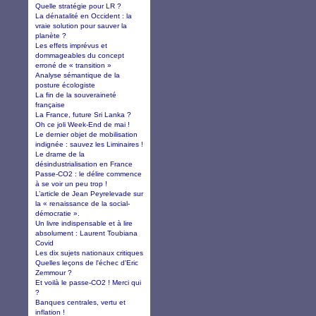
Quelle stratégie pour LR ?
La dénatalité en Occident : la
vraie solution pour sauver la
planète ?
Les effets imprévus et
dommageables du concept
erroné de « transition »
Analyse sémantique de la
posture écologiste
La fin de la souveraineté
française
La France, future Sri Lanka ?
Oh ce joli Week-End de mai !
Le dernier objet de mobilisation
indignée : sauvez les Liminaires !
Le drame de la
désindustrialisation en France
Passe-CO2 : le délire commence
à se voir un peu trop !
L’article de Jean Peyrelevade sur
la « renaissance de la social-
démocratie ».
Un livre indispensable et à lire
absolument : Laurent Toubiana
Covid
Les dix sujets nationaux critiques
Quelles leçons de l'échec d'Eric
Zemmour ?
Et voilà le passe-CO2 ! Merci qui
?
Banques centrales, vertu et
inflation !