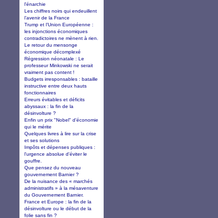
l'énarchie
Les chiffres noirs qui endeuillent
l’avenir de la France
Trump et l’Union Européenne :
les injonctions économiques
contradictoires ne mènent à rien.
Le retour du mensonge
économique décomplexé
Régression néonatale : Le
professeur Minkowski ne serait
vraiment pas content !
Budgets irresponsables : bataille
instructive entre deux hauts
fonctionnaires
Erreurs évitables et déficits
abyssaux : la fin de la
désinvolture ?
Enfin un prix "Nobel" d'économie
qui le mérite
Quelques livres à lire sur la crise
et ses solutions
Impôts et dépenses publiques :
l'urgence absolue d'éviter le
gouffre.
Que pensez du nouveau
gouvernement Barnier ?
De la nuisance des « marchés
administratifs » à la mésaventure
du Gouvernement Barnier.
France et Europe : la fin de la
désinvolture ou le début de la
folie sans fin ?