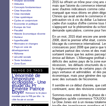
Analyse sectorielle
2015 lui offrant un trône pour cinq ans 
Attitudes
mais que l'atonie du commerce internati
Concepts fondamentaux
avec d'autres indicateurs comme celui 
Crise financière
marquait que nous étions en plein dégo
Crise mondiale
Chinois qui avait animé le commerce in
Crise systémique
précaution vis à vis du dollar. La baiss
Cycles et conjoncture
cadre d'un surplus d'offre comme tous l
Economie et politique
s'appuyant sur le phénomène du schist
Europe de l'est
demande spéculative, comme pour l'en
Fiscalité
Histoire économique récente
En un mot, 2015 était encore une année 
Humeur
2008, dont le premier effet était, comme
hyperfiscalité
blocage du commerce international. Le
Monnaies et changes
croissances post 2008 que parce que la
Pays en voie de
développement
achetant partout des vivres et des mat
Réforme
sortaient mieux que les autres parcequ'
sécurité sociale
émise ad libitum. L'Allemagne profitait 
Texte fondateur
déficits des autres pays de la zone eur
Zone Euro
récession, les défauts structurels du 
la malgouvernance de certains pays clé
NUAGE DE TAGS
pays vertueux et admirables et des pa
L’énormité de
économique, mais pour générer des spa
l’imposture
avec des sursauts de l'économie.
écologiste - Une
étude du Pr
Il semble en ce début d'année, que cet
Emérite Patrice
continuent, avec des révisions constam
Boyer
Retrouver la 3e place
Sommes-nous entré dans la phase de r
mondiale pour le PIB par tête : la
Rappelons qu'elle commence TOUJOURS
cible fiscale et sociale
Le Dow Jones est à un niveau totalement
trouille des investisseurs mondiaux et 