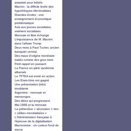
aseptisé pour bébés
Macron : la difficile levée des
hypothèques électoralistes
Grandes écoles : une
enseignement économique
problématique
Avis aux jeunes socialistes,
vraiment socialistes
Monnaie et libre échange
L’impuissance de M. Macron
dans l’affaire Trump
Deux mots à Paul Tucker, ancien
banquier central.
Des maux d’origine monétaire
traités comme des gros mots
Petit rappel en passant
La France en plein syndrome
albanais
Le TFTEA est entré en action.
Les Etats-Unis ont gagné
Une présentation (très)
troublante
Argentine : monnaie et
mensonges
Des idées qui progressent
Mai 1968 et la monnaie
La prétendue « sécession » des
« zélites mondialisées »
L'Administration française à
l'épreuve de la digitalisation
Macronisme : un curieux fond de
sauce