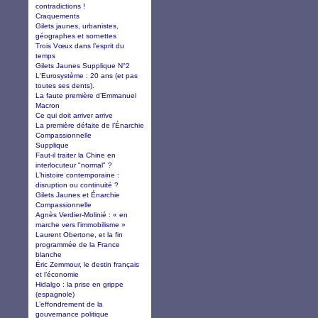
contradictions !
Craquements
Gilets jaunes, urbanistes,
géographes et sornettes
Trois Vœux dans l’esprit du
temps
Gilets Jaunes Supplique N°2
L'Eurosystème : 20 ans (et pas
toutes ses dents).
La faute première d’Emmanuel
Macron
Ce qui doit arriver arrive
La première défaite de l’Énarchie
Compassionnelle
Supplique
Faut-il traiter la Chine en
interlocuteur "normal" ?
L’histoire contemporaine :
disruption ou continuité ?
Gilets Jaunes et Énarchie
Compassionnelle
Agnès Verdier-Molinié : « en
marche vers l’immobilisme »
Laurent Obertone, et la fin
programmée de la France
blanche
Éric Zemmour, le destin français
et l’économie
Hidalgo : la prise en grippe
(espagnole)
L’effondrement de la
gouvernance politique