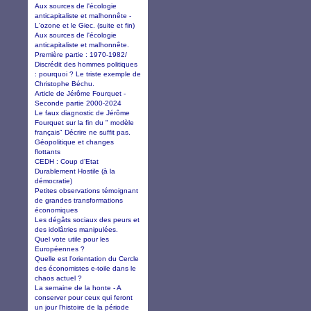
Aux sources de l'écologie
anticapitaliste et malhonnête -
L'ozone et le Giec. (suite et fin)
Aux sources de l'écologie
anticapitaliste et malhonnête.
Première partie : 1970-1982/
Discrédit des hommes politiques
: pourquoi ? Le triste exemple de
Christophe Béchu.
Article de Jérôme Fourquet -
Seconde partie 2000-2024
Le faux diagnostic de Jérôme
Fourquet sur la fin du " modèle
français" Décrire ne suffit pas.
Géopolitique et changes
flottants
CEDH : Coup d’Etat
Durablement Hostile (à la
démocratie)
Petites observations témoignant
de grandes transformations
économiques
Les dégâts sociaux des peurs et
des idolâtries manipulées.
Quel vote utile pour les
Européennes ?
Quelle est l'orientation du Cercle
des économistes e-toile dans le
chaos actuel ?
La semaine de la honte - A
conserver pour ceux qui feront
un jour l'histoire de la période