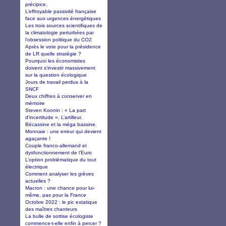
précipice.
L’effroyable passivité française
face aux urgences énergétiques
Les trois sources scientifiques de
la climatologie perturbées par
l'obsession politique du CO2
Après le vote pour la présidence
de LR quelle stratégie ?
Pourquoi les économistes
doivent s'investir massivement
sur la question écologique
Jours de travail perdus à la
SNCF
Deux chiffres à conserver en
mémoire
Steven Koonin : « La part
d’incertitude ». L’artilleur.
Bécassine et la méga bassine.
Monnaie : une erreur qui devient
agaçante !
Couple franco-allemand et
dysfonctionnement de l’Euro
L’option problématique du tout
électrique
Comment analyser les grèves
actuelles ?
Macron : une chance pour lui-
même, pas pour la France
Octobre 2022 : le pic extatique
des maîtres chanteurs
La bulle de sottise écologiste
commence-t-elle enfin à percer ?