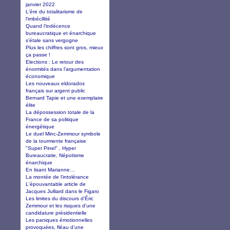
janvier 2022
L'ère du totalitarisme de
l'imbécillité
Quand l’indécence
bureaucratique et énarchique
s’étale sans vergogne
Plus les chiffres sont gros, mieux
ça passe !
Elections : Le retour des
énormités dans l’argumentation
économique
Les nouveaux eldorados
français sur argent public
Bernard Tapie et une exemplaire
élite
La dépossession totale de la
France de sa politique
énergétique
Le duel Minc-Zemmour symbole
de la tourmente française
"Super Pinel" , Hyper
Bureaucratie, Népotisme
énarchique
En lisant Marianne…
La montée de l'intolérance
L'épouvantable article de
Jacques Julliard dans le Figaro
Les limites du discours d’Éric
Zemmour et les risques d’une
candidature présidentielle
Les paniques émotionnelles
provoquées, fléau d’une