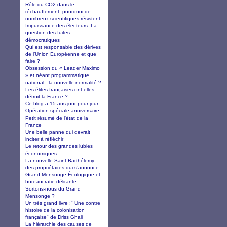
Rôle du CO2 dans le
réchauffement :pourquoi de
nombreux scientifiques résistent
Impuissance des électeurs. La
question des fuites
démocratiques
Qui est responsable des dérives
de l’Union Européenne et que
faire ?
Obsession du « Leader Maximo
» et néant programmatique
national : la nouvelle normalité ?
Les élites françaises ont-elles
détruit la France ?
Ce blog a 15 ans jour pour jour.
Opération spéciale anniversaire.
Petit résumé de l'état de la
France
Une belle panne qui devrait
inciter à réfléchir
Le retour des grandes lubies
économiques
La nouvelle Saint-Barthélemy
des propriétaires qui s’annonce
Grand Mensonge Écologique et
bureaucratie délirante
Sortons-nous du Grand
Mensonge ?
Un très grand livre :" Une contre
histoire de la colonisation
française" de Driss Ghali
La hiérarchie des causes de