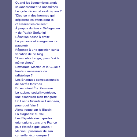
Quand les économistes anglo-
saxons viennent à nos thèses
Le cycle décennal a-t-il disparu ?
“Dieu se rit des hommes qui
déplorent les effets dont ils
chérissent les causes.”
À propos du livre « Déflagration
» de Patrick Stefanini
L’émotion passe à droite
La pauvreté et immigration de
pauvreté
Réponse à une question sur la
vocation de ce blog
"Plus cela change, plus c'est la
même chose"
Emmanuel Macron et la CEDH :
hauteur nécessaire ou
rafistolage ?
Les Énarques compassionnels :
de sacrés fortiches
En écoutant Éric Zemmour
Le racisme social hystérique,
une dimension bien française
Un Fonds Monétaire Européen,
pour quoi faire ?
Alerte rouge sur le Bitcoin
La diagonale du flou.
Les Républicains : quelles
orientations dans une France
plus étatisée que jamais ?
Macron : prisonnier de son
conseiller économique ?