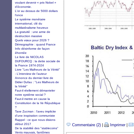
voulant devenir « prix Nobel »
d’économie.
L'or au dessus de 5000 dollars
l'once
Le système monétaire
international, clé du
multilatéralisme heureux
La gratuité : une arme de
destruction massive
Quels vœux pour 2026 ?
Démographie : quand France
Info désinforme de façon
éhontée
Le livre de NICOLAS
DUFOURCQ : la dette sociale de
la France 1974-2024
Livre "Les Malheurs de la Vérité"
- L'interview de l'auteur
Annonce du dernier livre de
Didier Dufau : "Les Malheurs de
la Vérité"
Faut-il réellement démanteler
notre système social ?
Faut-il mettre en cause la
Constitution de la Ve République
?
Taxe Zucman : l'aveu implicite
d'une inspiration communiste
Rappel : ce que nous disions
début 2017
Commentaire (2)
|
Imprimer
|
De la stabilité des "stablecoins"
Vents mauvais, fantômes