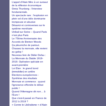
L’appel d’Alain Minc à un sursaut
de la réflexion économique
Greta Thunberg : l'interview
fondamentale.
Un spectacle rare : l’explosion en
plein vol d’une idée dominante
trompeuse et abusive
Désarroi et controverses sur le
système monétaire
Unibail sur Seine – Quand Paris
n’est plus Paris
Le 75ème Anniversaire des
Accords de Bretton Woods
Ça pleurniche de partout.
Chassez la monnaie, elle revient
au galop !
Nouveau livre de Didier Dufau :
La Monnaie du Diable 1919-
2019. Opération spéciale en
avant-première
Loi Elan : le grand bond
(immobilier) en arrière
Elections européennes -
Synthèse des résultats
Monnaie et commerce : quand
l’ignorance effondre le débat
public !
Quand l’Allemagne dit non… à
l’Euro !
Que s'est-il passé en France de
2012 à 2019 ?
« Contre le Libéralisme » d’Alain