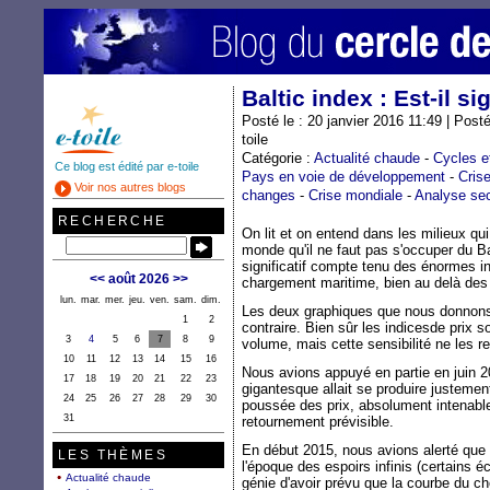
Baltic index : Est-il sig
Posté le : 20 janvier 2016 11:49 | Post
toile
Catégorie :
Actualité chaude
-
Cycles e
Ce blog est édité par e-toile
Pays en voie de développement
-
Cris
Voir nos autres blogs
changes
-
Crise mondiale
-
Analyse sec
RECHERCHE
On lit et on entend dans les milieux qu
monde qu'il ne faut pas s'occuper du Ba
significatif compte tenu des énormes i
<<
août 2026
>>
chargement maritime, bien au delà des
lun.
mar.
mer.
jeu.
ven.
sam.
dim.
Les deux graphiques que nous donnons
1
2
contraire. Bien sûr les indicesde prix so
3
4
5
6
7
8
9
volume, mais cette sensibilité ne les re
10
11
12
13
14
15
16
Nous avions appuyé en partie en juin 2
17
18
19
20
21
22
23
gigantesque allait se produire justement
24
25
26
27
28
29
30
poussée des prix, absolument intenable 
31
retournement prévisible.
En début 2015, nous avions alerté que "
LES THÈMES
l'époque des espoirs infinis (certains 
Actualité chaude
génie d'avoir prévu que la courbe du ch