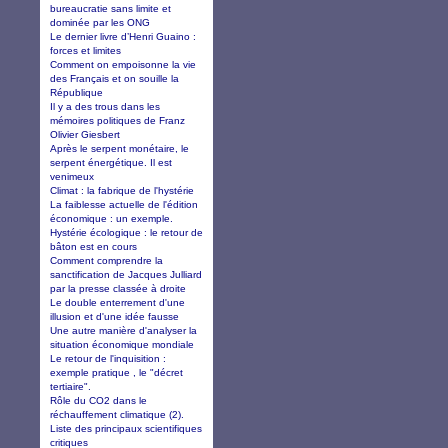
bureaucratie sans limite et
dominée par les ONG
Le dernier livre d’Henri Guaino :
forces et limites
Comment on empoisonne la vie
des Français et on souille la
République
Il y a des trous dans les
mémoires politiques de Franz
Olivier Giesbert
Après le serpent monétaire, le
serpent énergétique. Il est
venimeux
Climat : la fabrique de l'hystérie
La faiblesse actuelle de l'édition
économique : un exemple.
Hystérie écologique : le retour de
bâton est en cours
Comment comprendre la
sanctification de Jacques Julliard
par la presse classée à droite
Le double enterrement d'une
illusion et d'une idée fausse
Une autre manière d'analyser la
situation économique mondiale
Le retour de l'inquisition :
exemple pratique , le "décret
tertiaire".
Rôle du CO2 dans le
réchauffement climatique (2).
Liste des principaux scientifiques
critiques