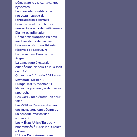
Démographie : le carnaval des
hypocrites
La « société durable » : le
nouveau masque de
l’anticapitalisme primaire
Pompes fiscales cachées et
fausseté du taux de prélèvement
Dignité et indignation
L'économie française en proie
aux harceleurs de médias
Une vision vécue de l’histoire
récente de l’agriculture
Bienvenue au Paradis des
Anges
La campagne électorale
européenne signera-t-elle la mort
de LR ?
Qu’aurait été l’année 2023 sans
Emmanuel Macron ?
Europe 100 % fédérale : E.
Macron la prépare ; le danger se
rapproche
Des voeux problématiques pour
2024
Les ONG maîtresses absolues
des institutions européennes :
un colloque révélateur et
inquiétant
Les « États-Unis d’Europe »
programmés à Bruxelles. Silence
à Paris.
L'Union Européenne : une