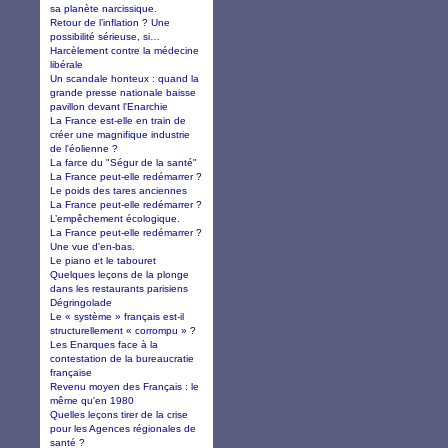
sa planète narcissique.
Retour de l’inflation ? Une
possibilité sérieuse, si…
Harcèlement contre la médecine
libérale
Un scandale honteux : quand la
grande presse nationale baisse
pavillon devant l'Enarchie
La France est-elle en train de
créer une magnifique industrie
de l'éolienne ?
La farce du "Ségur de la santé"
La France peut-elle redémarrer ?
Le poids des tares anciennes
La France peut-elle redémarrer ?
L’empêchement écologique.
La France peut-elle redémarrer ?
Une vue d'en-bas.
Le piano et le tabouret
Quelques leçons de la plonge
dans les restaurants parisiens
Dégringolade
Le « système » français est-il
structurellement « corrompu » ?
Les Enarques face à la
contestation de la bureaucratie
française
Revenu moyen des Français : le
même qu'en 1980
Quelles leçons tirer de la crise
pour les Agences régionales de
santé ?