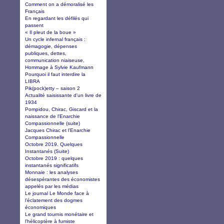
Comment on a démoralisé les
Français
En regardant les défilés qui
passent
« Il pleut de la boue »
Un cycle infernal français :
démagogie, dépenses
publiques, dettes,
communication niaiseuse,
Hommage à Sylvie Kaufmann
Pourquoi il faut interdire la
LIBRA
Pik(pock)etty – saison 2
Actualité saisissante d'un livre de
1934
Pompidou, Chirac, Giscard et la
naissance de l'Enarchie
Compassionnelle (suite)
Jacques Chirac et l'Enarchie
Compassionnelle
Octobre 2019. Quelques
Instantanés (Suite)
Octobre 2019 : quelques
instantanés significatifs
Monnaie : les analyses
désespérantes des économistes
appelés par les médias
Le journal Le Monde face à
l’éclatement des dogmes
économiques
Le grand tournis monétaire et
l'hélicoptère à fumiste