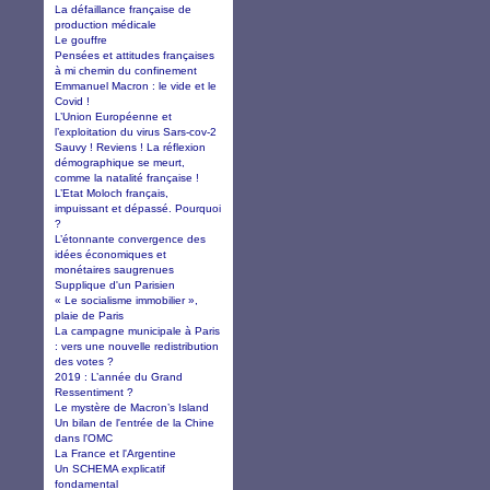
La défaillance française de
production médicale
Le gouffre
Pensées et attitudes françaises
à mi chemin du confinement
Emmanuel Macron : le vide et le
Covid !
L’Union Européenne et
l’exploitation du virus Sars-cov-2
Sauvy ! Reviens ! La réflexion
démographique se meurt,
comme la natalité française !
L’Etat Moloch français,
impuissant et dépassé. Pourquoi
?
L’étonnante convergence des
idées économiques et
monétaires saugrenues
Supplique d'un Parisien
« Le socialisme immobilier »,
plaie de Paris
La campagne municipale à Paris
: vers une nouvelle redistribution
des votes ?
2019 : L’année du Grand
Ressentiment ?
Le mystère de Macron’s Island
Un bilan de l'entrée de la Chine
dans l'OMC
La France et l'Argentine
Un SCHEMA explicatif
fondamental