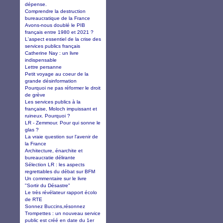
dépense.
Comprendre la destruction
bureaucratique de la France
Avons-nous doublé le PIB
français entre 1980 et 2021 ?
L'aspect essentiel de la crise des
services publics français
Catherine Nay : un livre
indispensable
Lettre persanne
Petit voyage au coeur de la
grande désinformation
Pourquoi ne pas réformer le droit
de grève
Les services publics à la
française, Moloch impuissant et
ruineux. Pourquoi ?
LR - Zemmour. Pour qui sonne le
glas ?
La vraie question sur l'avenir de
la France
Architecture, énarchite et
bureaucratie délirante
Sélection LR : les aspects
regrettables du débat sur BFM
Un commentaire sur le livre
"Sortir du Désastre"
Le très révélateur rapport écolo
de RTE
Sonnez Buccins,résonnez
Trompettes : un nouveau service
public est créé en date du 1er