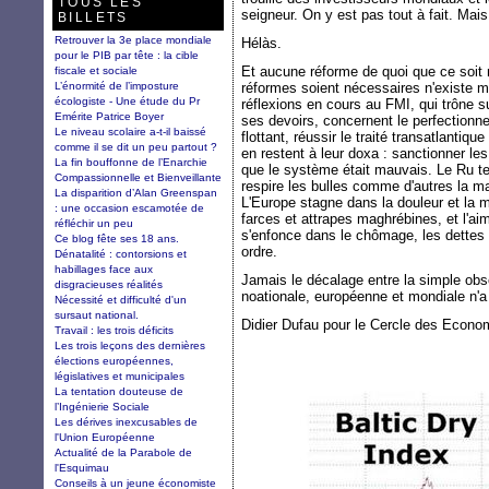
TOUS LES
seigneur. On y est pas tout à fait. Mai
BILLETS
Retrouver la 3e place mondiale
Hélàs.
pour le PIB par tête : la cible
Et aucune réforme de quoi que ce soit
fiscale et sociale
L’énormité de l’imposture
réformes soient nécessaires n'existe m
écologiste - Une étude du Pr
réflexions en cours au FMI, qui trône 
Emérite Patrice Boyer
ses devoirs, concernent le perfection
Le niveau scolaire a-t-il baissé
flottant, réussir le traité transatlantiq
comme il se dit un peu partout ?
en restent à leur doxa : sanctionner les
La fin bouffonne de l’Enarchie
que le système était mauvais. Le Ru te
Compassionnelle et Bienveillante
respire les bulles comme d'autres la m
La disparition d’Alan Greenspan
L'Europe stagne dans la douleur et la m
: une occasion escamotée de
farces et attrapes maghrébines, et l'a
réfléchir un peu
s'enfonce dans le chômage, les dettes e
Ce blog fête ses 18 ans.
ordre.
Dénatalité : contorsions et
habillages face aux
Jamais le décalage entre la simple obser
disgracieuses réalités
noationale, européenne et mondiale n'a
Nécessité et difficulté d'un
sursaut national.
Didier Dufau pour le Cercle des Econom
Travail : les trois déficits
Les trois leçons des dernières
élections européennes,
législatives et municipales
La tentation douteuse de
l’Ingénierie Sociale
Les dérives inexcusables de
l'Union Européenne
Actualité de la Parabole de
l'Esquimau
Conseils à un jeune économiste