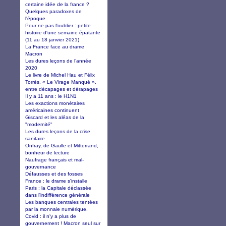
certaine idée de la france ?
Quelques paradoxes de
l'époque
Pour ne pas l'oublier : petite
histoire d'une semaine épatante
(11 au 18 janvier 2021)
La France face au drame
Macron
Les dures leçons de l’année
2020
Le livre de Michel Hau et Félix
Torrès, « Le Virage Manqué »,
entre décapages et dérapages
Il y a 11 ans : le H1N1
Les exactions monétaires
américaines continuent
Giscard et les aléas de la
"modernité"
Les dures leçons de la crise
sanitaire
Onfray, de Gaulle et Mitterrand,
bonheur de lecture
Naufrage français et mal-
gouvernance
Défausses et des fosses
France : le drame s'installe
Paris : la Capitale déclassée
dans l'indifférence générale
Les banques centrales tentées
par la monnaie numérique.
Covid : il n'y a plus de
gouvernement ! Macron seul sur