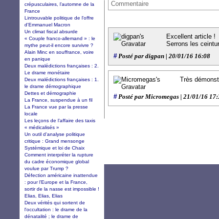
Commentaire
crépusculaires, l’automne de la
France
Lintrouvable politique de l'offre
d'Emmanuel Macron
Un climat fiscal absurde
Excellent article !
« Couple franco-allemand » : le
Serrons les ceintu
mythe peut-il encore survivre ?
Alain Minc en souffrance, voire
#
Posté par digpan | 20/01/16 16:08
en panique
Deux malédictions françaises : 2.
Le drame monétaire
Très démonstr
Deux malédictions françaises : 1.
le drame démographique
Dettes et démographie
#
Posté par Micromegas | 21/01/16 17
La France, suspendue à un fil
La France vue par la presse
locale
Les leçons de l’affaire des taxis
« médicalisés »
Un outil d'analyse politique
critique : Grand mensonge
Systémique et loi de Chaix
Comment interpréter la rupture
du cadre économique global
voulue par Trump ?
Défection américaine inattendue
: pour l’Europe et la France,
sortir de la nasse est impossible !
Elias, Elias, Elias
Deux vérités qui sortent de
l'occultation : le drame de la
dénatalité ; le drame de