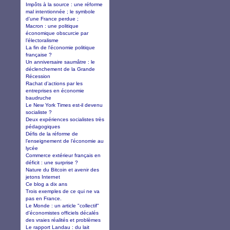
Impôts à la source : une réforme
mal intentionnée ; le symbole
d’une France perdue ;
Macron : une politique
économique obscurcie par
l’électoralisme
La fin de l'économie politique
française ?
Un anniversaire saumâtre : le
déclenchement de la Grande
Récession
Rachat d’actions par les
entreprises en économie
baudruche
Le New York Times est-il devenu
socialiste ?
Deux expériences socialistes très
pédagogiques
Défis de la réforme de
l’enseignement de l’économie au
lycée
Commerce extérieur français en
déficit : une surprise ?
Nature du Bitcoin et avenir des
jetons Internet
Ce blog a dix ans
Trois exemples de ce qui ne va
pas en France.
Le Monde : un article "collectif"
d'économistes officiels décalés
des vraies réalités et problèmes
Le rapport Landau : du lait