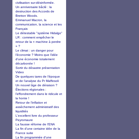
civilisation sur-désinformée.
Un anniversaire bâclé : la
destruction des Accords de
Bretton Woods.
Emmanuel Macron, la
communication, la science et les
Français
Le détestable "système Hidalgo"
LR : comment empêcher le
retour de la « machine à perdre
» ?
Le climat : un danger pour
l’économie ? Moins que l’idée
d’une économie totalement
décarbonée !
Sortir du désastre présentation
Video
De quelques tares de l’époque
et de l’analyse du Pr Maffesoli
Un nouvel âge de déraison ?
Élections régionales :
l’effondrement dans le ridicule et
la honte !
Retour de l’inflation et
assèchement administratif des
liquidités
L'excellent livre du professeur
Peyromaure
La fausse réforme de l’ENA
La fin d'une certaine idée de la
France suite
La fin programmée d'une