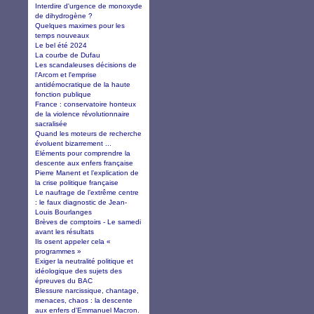
Interdire d'urgence de monoxyde
de dihydrogène ?
Quelques maximes pour les
temps nouveaux
Le bel été 2024
La courbe de Dufau
Les scandaleuses décisions de
l'Arcom et l'emprise
antidémocratique de la haute
fonction publique
France : conservatoire honteux
de la violence révolutionnaire
sacralisée
Quand les moteurs de recherche
évoluent bizarrement ...
Eléments pour comprendre la
descente aux enfers française
Pierre Manent et l’explication de
la crise politique française
Le naufrage de l’extrême centre
: le faux diagnostic de Jean-
Louis Bourlanges
Brèves de comptoirs - Le samedi
avant les résultats
Ils osent appeler cela «
programmes »
Exiger la neutralité politique et
idéologique des sujets des
épreuves du BAC
Blessure narcissique, chantage,
menaces, chaos : la descente
aux enfers d'Emmanuel Macron.