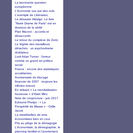
La lancinante question
européenne
L'économie vue par des nuls.
L'exemple de Libération.
Le désastre Hidalgo. Le livre
"Notre Drame de Paris" est en
dessous de la vérité
Plan Macron : accords et
désaccords
Le retour du complexe de Zorro
Le régime des travailleurs
détachés : un psychodrame
révélateur
Lord Adair Turner : l’erreur
comme un grand art politico
social
France : encore des statistiques
accablantes.
Anniversaire du blocage
financier de 2007 : toujours les
mêmes erreurs
En relisant « La mondialisation
heureuse » d’Alain Minc
Note de conjoncture - juin 2017
Edmund Phelps : « La
Prospérité de Masse » - Odile
Jacob
La minirébellion de trois
économistes bien en cour
Pris au piège de la démagogie
L'économiste, la démographie, le
planning familial et l'avortement