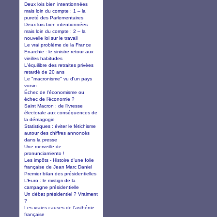
Deux lois bien intentionnées
mais loin du compte : 1 – la
pureté des Parlementaires
Deux lois bien intentionnées
mais loin du compte : 2 – la
nouvelle loi sur le travail
Le vrai problème de la France
Enarchie : le sinistre retour aux
vieilles habitudes
L'équilibre des retraites privées
retardé de 20 ans
Le "macronisme" vu d'un pays
voisin
Échec de l’économisme ou
échec de l’économie ?
Saint Macron : de l’ivresse
électorale aux conséquences de
la démagogie
Statistiques : éviter le fétichisme
autour des chiffres annoncés
dans la presse
Une merveille de
pronunciamiento !
Les impôts - Histoire d'une folie
française de Jean Marc Daniel
Premier bilan des présidentielles
L’Euro : le mistigri de la
campagne présidentielle
Un débat présidentiel ? Vraiment
?
Les vraies causes de l'asthénie
française