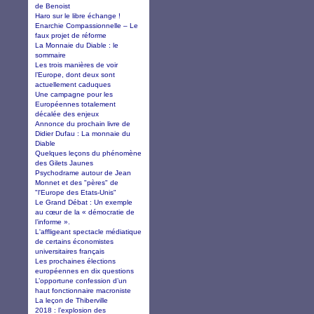
de Benoist
Haro sur le libre échange !
Enarchie Compassionnelle – Le
faux projet de réforme
La Monnaie du Diable : le
sommaire
Les trois manières de voir
l’Europe, dont deux sont
actuellement caduques
Une campagne pour les
Européennes totalement
décalée des enjeux
Annonce du prochain livre de
Didier Dufau : La monnaie du
Diable
Quelques leçons du phénomène
des Gilets Jaunes
Psychodrame autour de Jean
Monnet et des "pères" de
"l'Europe des Etats-Unis"
Le Grand Débat : Un exemple
au cœur de la « démocratie de
l’informe ».
L'affligeant spectacle médiatique
de certains économistes
universitaires français
Les prochaines élections
européennes en dix questions
L’opportune confession d’un
haut fonctionnaire macroniste
La leçon de Thiberville
2018 : l’explosion des