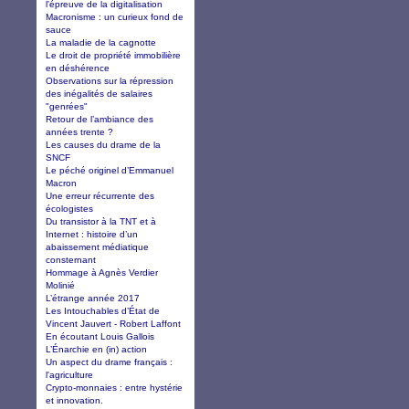
l'épreuve de la digitalisation
Macronisme : un curieux fond de
sauce
La maladie de la cagnotte
Le droit de propriété immobilière
en déshérence
Observations sur la répression
des inégalités de salaires
"genrées"
Retour de l’ambiance des
années trente ?
Les causes du drame de la
SNCF
Le péché originel d’Emmanuel
Macron
Une erreur récurrente des
écologistes
Du transistor à la TNT et à
Internet : histoire d’un
abaissement médiatique
consternant
Hommage à Agnès Verdier
Molinié
L’étrange année 2017
Les Intouchables d’État de
Vincent Jauvert - Robert Laffont
En écoutant Louis Gallois
L’Énarchie en (in) action
Un aspect du drame français :
l'agriculture
Crypto-monnaies : entre hystérie
et innovation.