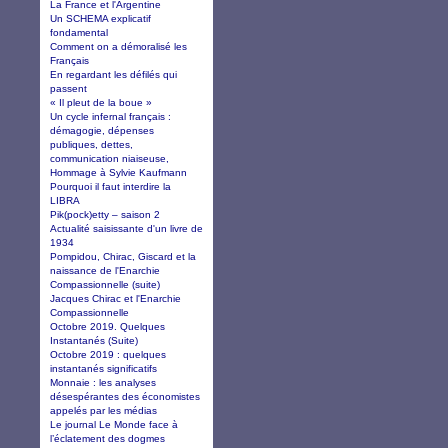
La France et l'Argentine
Un SCHEMA explicatif
fondamental
Comment on a démoralisé les
Français
En regardant les défilés qui
passent
« Il pleut de la boue »
Un cycle infernal français :
démagogie, dépenses
publiques, dettes,
communication niaiseuse,
Hommage à Sylvie Kaufmann
Pourquoi il faut interdire la
LIBRA
Pik(pock)etty – saison 2
Actualité saisissante d'un livre de
1934
Pompidou, Chirac, Giscard et la
naissance de l'Enarchie
Compassionnelle (suite)
Jacques Chirac et l'Enarchie
Compassionnelle
Octobre 2019. Quelques
Instantanés (Suite)
Octobre 2019 : quelques
instantanés significatifs
Monnaie : les analyses
désespérantes des économistes
appelés par les médias
Le journal Le Monde face à
l’éclatement des dogmes