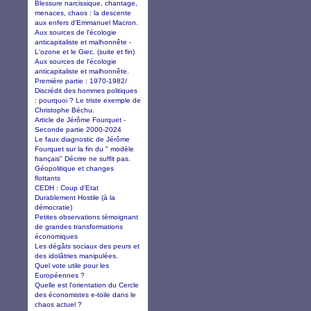
Blessure narcissique, chantage,
menaces, chaos : la descente
aux enfers d'Emmanuel Macron.
Aux sources de l'écologie
anticapitaliste et malhonnête -
L'ozone et le Giec. (suite et fin)
Aux sources de l'écologie
anticapitaliste et malhonnête.
Première partie : 1970-1982/
Discrédit des hommes politiques
: pourquoi ? Le triste exemple de
Christophe Béchu.
Article de Jérôme Fourquet -
Seconde partie 2000-2024
Le faux diagnostic de Jérôme
Fourquet sur la fin du " modèle
français" Décrire ne suffit pas.
Géopolitique et changes
flottants
CEDH : Coup d’Etat
Durablement Hostile (à la
démocratie)
Petites observations témoignant
de grandes transformations
économiques
Les dégâts sociaux des peurs et
des idolâtries manipulées.
Quel vote utile pour les
Européennes ?
Quelle est l'orientation du Cercle
des économistes e-toile dans le
chaos actuel ?