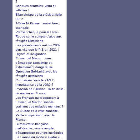
?
Banques centrales, vertu et
inflation !
Bilan sinistre de la présidentielle
2022
Affaire McKinsey : vrai et faux
scandale
Premier chèque pour la Croix-
Rouge sur le compte d'aide aux
réfugiés Ukrainiens
Les prélèvements ont cru 20%
plus vite que le PIB en 2021 !
Dignité et indignation
Emmanuel Macron : une
démagogie sans limite et
extrêmement dangereuse
Opération Solidarité avec les
réfugiés ukrainiens
Connaissez vous le ZAN ?
Impuissance de la vérité ?
Invasion de l’Ukraine : la fin de la
récréation en France.
Les Français qui s'opposent à
Emmanuel Macron sont-ils
vraiment des malades mentaux ?
La Suisse et la crise sanitaire.
Petite comparaison avec la
France.
Bureaucratie française
malfaisante : une exemple
pédagogique pour les incrédules
La France en mode « avatar ».