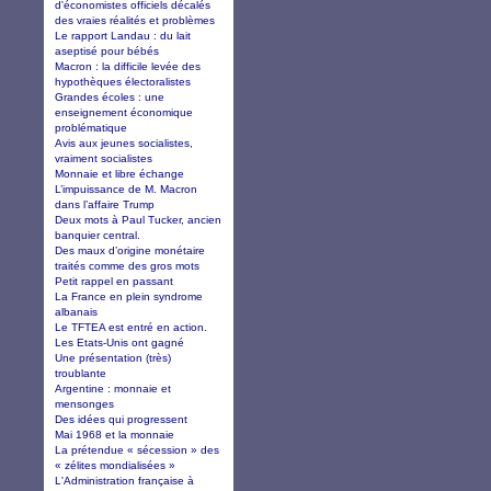
d'économistes officiels décalés
des vraies réalités et problèmes
Le rapport Landau : du lait
aseptisé pour bébés
Macron : la difficile levée des
hypothèques électoralistes
Grandes écoles : une
enseignement économique
problématique
Avis aux jeunes socialistes,
vraiment socialistes
Monnaie et libre échange
L’impuissance de M. Macron
dans l’affaire Trump
Deux mots à Paul Tucker, ancien
banquier central.
Des maux d’origine monétaire
traités comme des gros mots
Petit rappel en passant
La France en plein syndrome
albanais
Le TFTEA est entré en action.
Les Etats-Unis ont gagné
Une présentation (très)
troublante
Argentine : monnaie et
mensonges
Des idées qui progressent
Mai 1968 et la monnaie
La prétendue « sécession » des
« zélites mondialisées »
L'Administration française à