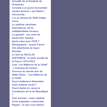
Actualité de la Parabole de
l'Esquimau
Conseils à un jeune économiste
voulant devenir « prix Nobel »
d’économie.
L'or au dessus de 5000 dollars
l'once
Le système monétaire
international, clé du
multilatéralisme heureux
La gratuité : une arme de
destruction massive
Quels vœux pour 2026 ?
Démographie : quand France
Info désinforme de façon
éhontée
Le livre de NICOLAS
DUFOURCQ : la dette sociale de
la France 1974-2024
Livre "Les Malheurs de la Vérité"
- L'interview de l'auteur
Annonce du dernier livre de
Didier Dufau : "Les Malheurs de
la Vérité"
Faut-il réellement démanteler
notre système social ?
Faut-il mettre en cause la
Constitution de la Ve République
?
Taxe Zucman : l'aveu implicite
d'une inspiration communiste
Rappel : ce que nous disions