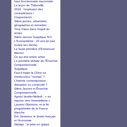
haut fonctionnaire macroniste
La leçon de Thiberville
2018 : l’explosion des
contradictions !
Craquements
Gilets jaunes, urbanistes,
géographes et sornettes
Trois Vœux dans l’esprit du
temps
Gilets Jaunes Supplique N°2
L'Eurosystème : 20 ans (et pas
toutes ses dents).
La faute première d’Emmanuel
Macron
Ce qui doit arriver arrive
La première défaite de l’Énarchie
Compassionnelle
Supplique
Faut-il traiter la Chine en
interlocuteur "normal" ?
L’histoire contemporaine :
disruption ou continuité ?
Gilets Jaunes et Énarchie
Compassionnelle
Agnès Verdier-Molinié : « en
marche vers l’immobilisme »
Laurent Obertone, et la fin
programmée de la France
blanche
Éric Zemmour, le destin français
et l’économie
Hidalgo : la prise en grippe