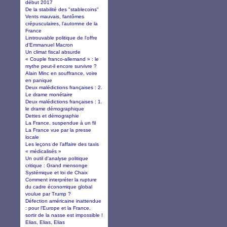
début 2017
De la stabilité des "stablecoins"
Vents mauvais, fantômes
crépusculaires, l’automne de la
France
Lintrouvable politique de l'offre
d'Emmanuel Macron
Un climat fiscal absurde
« Couple franco-allemand » : le
mythe peut-il encore survivre ?
Alain Minc en souffrance, voire
en panique
Deux malédictions françaises : 2.
Le drame monétaire
Deux malédictions françaises : 1.
le drame démographique
Dettes et démographie
La France, suspendue à un fil
La France vue par la presse
locale
Les leçons de l’affaire des taxis
« médicalisés »
Un outil d'analyse politique
critique : Grand mensonge
Systémique et loi de Chaix
Comment interpréter la rupture
du cadre économique global
voulue par Trump ?
Défection américaine inattendue
: pour l’Europe et la France,
sortir de la nasse est impossible !
Elias, Elias, Elias