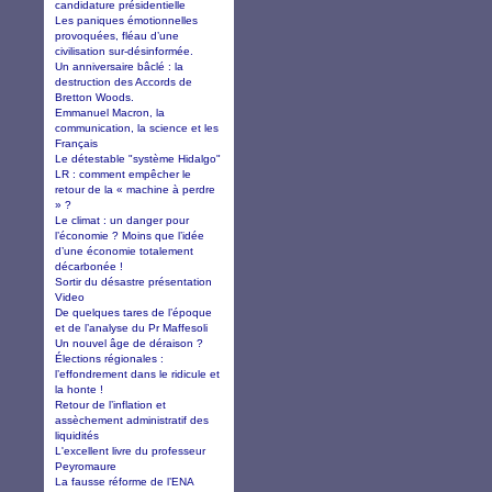
candidature présidentielle
Les paniques émotionnelles
provoquées, fléau d’une
civilisation sur-désinformée.
Un anniversaire bâclé : la
destruction des Accords de
Bretton Woods.
Emmanuel Macron, la
communication, la science et les
Français
Le détestable "système Hidalgo"
LR : comment empêcher le
retour de la « machine à perdre
» ?
Le climat : un danger pour
l’économie ? Moins que l’idée
d’une économie totalement
décarbonée !
Sortir du désastre présentation
Video
De quelques tares de l’époque
et de l’analyse du Pr Maffesoli
Un nouvel âge de déraison ?
Élections régionales :
l’effondrement dans le ridicule et
la honte !
Retour de l’inflation et
assèchement administratif des
liquidités
L'excellent livre du professeur
Peyromaure
La fausse réforme de l’ENA