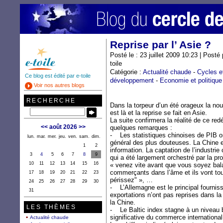
Reprise par l’ Asie ?
Posté le : 23 juillet 2009 10:23 | Post
toile
Catégorie :
Actualité chaude
-
Cycles e
Ce blog est édité par e-toile
développement
-
Economie et politique
Voir nos autres blogs
RECHERCHE
Dans la torpeur d’un été orageux la nouv
est là et la reprise se fait en Asie.
La suite confirmera la réalité de ce re
<<
août 2026
>>
quelques remarques :
- Les statistiques chinoises de PIB ont
lun.
mar.
mer.
jeu.
ven.
sam.
dim.
général des plus douteuses. La Chine est
1
2
information. La captation de l’industrie 
3
4
5
6
7
8
9
qui a été largement orchestré par la pro
10
11
12
13
14
15
16
« venez vite avant que vous soyez bala
commerçants dans l’âme et ils vont tout
17
18
19
20
21
22
23
périssez" », …
24
25
26
27
28
29
30
- L’Allemagne est le principal fournis
31
exportations n’ont pas reprises dans la
la Chine.
LES THÈMES
- Le Baltic index stagne à un niveau b
significative du commerce international
Actualité chaude