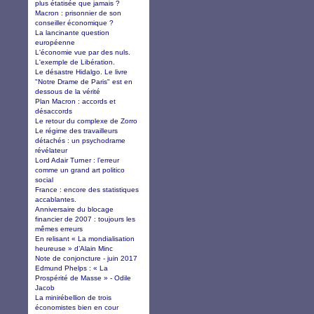
plus étatisée que jamais ?
Macron : prisonnier de son
conseiller économique ?
La lancinante question
européenne
L'économie vue par des nuls.
L'exemple de Libération.
Le désastre Hidalgo. Le livre
"Notre Drame de Paris" est en
dessous de la vérité
Plan Macron : accords et
désaccords
Le retour du complexe de Zorro
Le régime des travailleurs
détachés : un psychodrame
révélateur
Lord Adair Turner : l’erreur
comme un grand art politico
social
France : encore des statistiques
accablantes.
Anniversaire du blocage
financier de 2007 : toujours les
mêmes erreurs
En relisant « La mondialisation
heureuse » d’Alain Minc
Note de conjoncture - juin 2017
Edmund Phelps : « La
Prospérité de Masse » - Odile
Jacob
La minirébellion de trois
économistes bien en cour