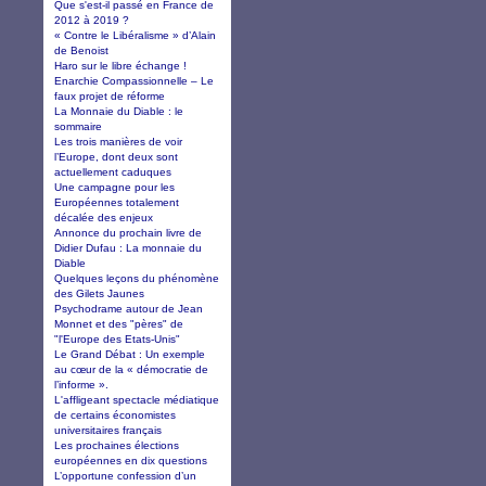
Que s'est-il passé en France de
2012 à 2019 ?
« Contre le Libéralisme » d’Alain
de Benoist
Haro sur le libre échange !
Enarchie Compassionnelle – Le
faux projet de réforme
La Monnaie du Diable : le
sommaire
Les trois manières de voir
l’Europe, dont deux sont
actuellement caduques
Une campagne pour les
Européennes totalement
décalée des enjeux
Annonce du prochain livre de
Didier Dufau : La monnaie du
Diable
Quelques leçons du phénomène
des Gilets Jaunes
Psychodrame autour de Jean
Monnet et des "pères" de
"l'Europe des Etats-Unis"
Le Grand Débat : Un exemple
au cœur de la « démocratie de
l’informe ».
L'affligeant spectacle médiatique
de certains économistes
universitaires français
Les prochaines élections
européennes en dix questions
L’opportune confession d’un