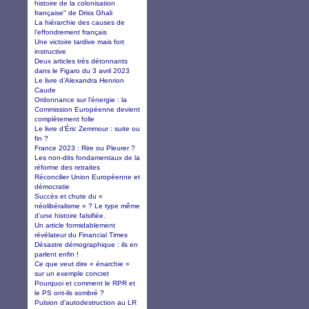
histoire de la colonisation
française" de Driss Ghali
La hiérarchie des causes de
l’effondrement français
Une victoire tardive mais fort
instructive
Deux articles très détonnants
dans le Figaro du 3 avril 2023
Le livre d’Alexandra Henrion
Caude
Ordonnance sur l'énergie : la
Commission Européenne devient
complètement folle
Le livre d’Éric Zemmour : suite ou
fin ?
France 2023 : Rire ou Pleurer ?
Les non-dits fondamentaux de la
réforme des retraites
Réconcilier Union Européenne et
démocratie
Succès et chute du «
néolibéralisme » ? Le type même
d’une histoire falsifiée.
Un article formidablement
révélateur du Financial Times
Désastre démographique : ils en
parlent enfin !
Ce que veut dire « énarchie »
sur un exemple concret
Pourquoi et comment le RPR et
le PS ont-ils sombré ?
Pulsion d'autodestruction au LR