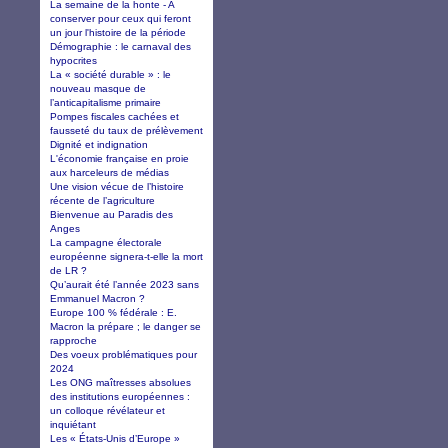
La semaine de la honte - A
conserver pour ceux qui feront
un jour l'histoire de la période
Démographie : le carnaval des
hypocrites
La « société durable » : le
nouveau masque de
l’anticapitalisme primaire
Pompes fiscales cachées et
fausseté du taux de prélèvement
Dignité et indignation
L'économie française en proie
aux harceleurs de médias
Une vision vécue de l’histoire
récente de l’agriculture
Bienvenue au Paradis des
Anges
La campagne électorale
européenne signera-t-elle la mort
de LR ?
Qu’aurait été l’année 2023 sans
Emmanuel Macron ?
Europe 100 % fédérale : E.
Macron la prépare ; le danger se
rapproche
Des voeux problématiques pour
2024
Les ONG maîtresses absolues
des institutions européennes :
un colloque révélateur et
inquiétant
Les « États-Unis d’Europe »