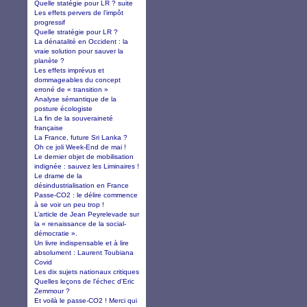
Quelle statégie pour LR ? suite
Les effets pervers de l’impôt
progressif
Quelle stratégie pour LR ?
La dénatalité en Occident : la
vraie solution pour sauver la
planète ?
Les effets imprévus et
dommageables du concept
erroné de « transition »
Analyse sémantique de la
posture écologiste
La fin de la souveraineté
française
La France, future Sri Lanka ?
Oh ce joli Week-End de mai !
Le dernier objet de mobilisation
indignée : sauvez les Liminaires !
Le drame de la
désindustrialisation en France
Passe-CO2 : le délire commence
à se voir un peu trop !
L’article de Jean Peyrelevade sur
la « renaissance de la social-
démocratie ».
Un livre indispensable et à lire
absolument : Laurent Toubiana
Covid
Les dix sujets nationaux critiques
Quelles leçons de l'échec d'Eric
Zemmour ?
Et voilà le passe-CO2 ! Merci qui