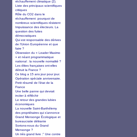
réchauffement climatique (2).
Liste des principaux scientifiques
critiques
Rôle du CO2 dans le
réchauffement :pourquoi de
nombreux scientifiques résistent
Impuissance des électeurs. La
question des fuites
démocratiques
Qui est responsable des dérives
de l’Union Européenne et que
faire ?
Obsession du « Leader Maximo
» et néant programmatique
national : la nouvelle normalité ?
Les élites françaises ont-elles
détruit la France ?
Ce blog a 15 ans jour pour jour.
Opération spéciale anniversaire.
Petit résumé de l'état de la
France
Une belle panne qui devrait
inciter à réfléchir
Le retour des grandes lubies
économiques
La nouvelle Saint-Barthélemy
des propriétaires qui s’annonce
Grand Mensonge Écologique et
bureaucratie délirante
Sortons-nous du Grand
Mensonge ?
Un très grand livre :" Une contre