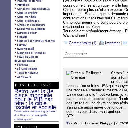
Les chiffres indiqués laissent entendr
Analyse sectorielle
Attitudes
cours qui fertiliserait uniquement le ba
Concepts fondamentaux
Chine importe plus qu’elle n’exporte. 
Crise financière
importantes. Sachant que la demande ex
Crise mondiale
contradictions insolubles sauf à imagin
Crise systémique
Chine pour nourrir une bulle boursière 
Cycles et conjoncture
revalorisation du Yuan.
Economie et politique
Tout cela est profondément étrange. E
Europe de l'est
Wait and see !
Fiscalité
Histoire économique récente
Commentaire (1)
|
Imprimer
|
Humeur
hyperfiscalité
Monnaies et changes
Commentaire
Pays en voie de
développement
Réforme
sécurité sociale
Certes "La
Texte fondateur
Zone Euro
son inform
un état tot
NUAGE DE TAGS
Lorsque l'on voit les USA qui essaye
Retrouver la 3e
une reprise au dernier trimestre 2009,
place mondiale
En ce domaine le "Tout va bien, je vai
pour le PIB par
par le couple improbable qu'est "la 
tête : la cible
des limites qui ne devraient pas résis
fiscale et sociale
s'annonce aussi grave que longue...
comme vous dites : wait and see !
Vivons-nous un épisode gravissime
de « l’histoire de la stupidité
DTX
économique » ?
#
Posté par Dutrieux Philippe | 23/07/
TOUS LES