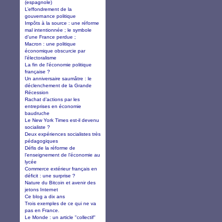
(espagnole)
L’effondrement de la
gouvernance politique
Impôts à la source : une réforme
mal intentionnée ; le symbole
d’une France perdue ;
Macron : une politique
économique obscurcie par
l’électoralisme
La fin de l'économie politique
française ?
Un anniversaire saumâtre : le
déclenchement de la Grande
Récession
Rachat d’actions par les
entreprises en économie
baudruche
Le New York Times est-il devenu
socialiste ?
Deux expériences socialistes très
pédagogiques
Défis de la réforme de
l’enseignement de l’économie au
lycée
Commerce extérieur français en
déficit : une surprise ?
Nature du Bitcoin et avenir des
jetons Internet
Ce blog a dix ans
Trois exemples de ce qui ne va
pas en France.
Le Monde : un article "collectif"