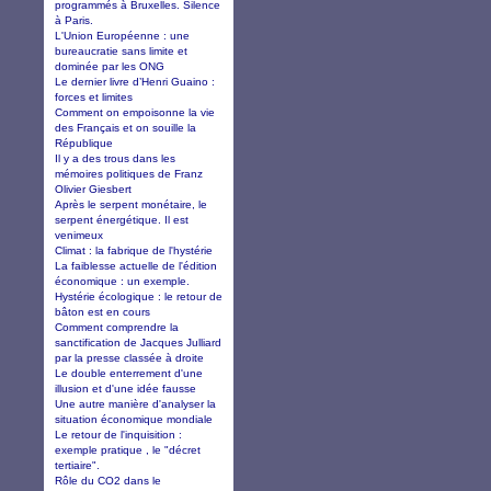
programmés à Bruxelles. Silence
à Paris.
L'Union Européenne : une
bureaucratie sans limite et
dominée par les ONG
Le dernier livre d’Henri Guaino :
forces et limites
Comment on empoisonne la vie
des Français et on souille la
République
Il y a des trous dans les
mémoires politiques de Franz
Olivier Giesbert
Après le serpent monétaire, le
serpent énergétique. Il est
venimeux
Climat : la fabrique de l'hystérie
La faiblesse actuelle de l'édition
économique : un exemple.
Hystérie écologique : le retour de
bâton est en cours
Comment comprendre la
sanctification de Jacques Julliard
par la presse classée à droite
Le double enterrement d'une
illusion et d'une idée fausse
Une autre manière d'analyser la
situation économique mondiale
Le retour de l'inquisition :
exemple pratique , le "décret
tertiaire".
Rôle du CO2 dans le