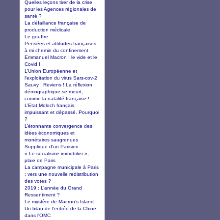
Quelles leçons tirer de la crise
pour les Agences régionales de
santé ?
La défaillance française de
production médicale
Le gouffre
Pensées et attitudes françaises
à mi chemin du confinement
Emmanuel Macron : le vide et le
Covid !
L’Union Européenne et
l’exploitation du virus Sars-cov-2
Sauvy ! Reviens ! La réflexion
démographique se meurt,
comme la natalité française !
L’Etat Moloch français,
impuissant et dépassé. Pourquoi
?
L’étonnante convergence des
idées économiques et
monétaires saugrenues
Supplique d'un Parisien
« Le socialisme immobilier »,
plaie de Paris
La campagne municipale à Paris
: vers une nouvelle redistribution
des votes ?
2019 : L’année du Grand
Ressentiment ?
Le mystère de Macron’s Island
Un bilan de l'entrée de la Chine
dans l'OMC