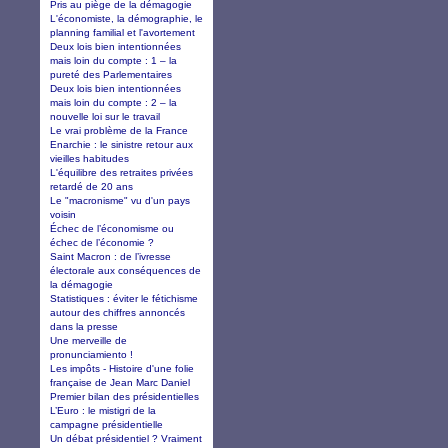
Pris au piège de la démagogie
L'économiste, la démographie, le
planning familial et l'avortement
Deux lois bien intentionnées
mais loin du compte : 1 – la
pureté des Parlementaires
Deux lois bien intentionnées
mais loin du compte : 2 – la
nouvelle loi sur le travail
Le vrai problème de la France
Enarchie : le sinistre retour aux
vieilles habitudes
L'équilibre des retraites privées
retardé de 20 ans
Le "macronisme" vu d'un pays
voisin
Échec de l’économisme ou
échec de l’économie ?
Saint Macron : de l’ivresse
électorale aux conséquences de
la démagogie
Statistiques : éviter le fétichisme
autour des chiffres annoncés
dans la presse
Une merveille de
pronunciamiento !
Les impôts - Histoire d'une folie
française de Jean Marc Daniel
Premier bilan des présidentielles
L’Euro : le mistigri de la
campagne présidentielle
Un débat présidentiel ? Vraiment