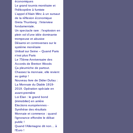
économiques
Le grand tournis monétaire et
l'hélicoptère à fumiste
L’appel d’Alain Minc à un sursaut
de la réflexion économique
Greta Thunberg : l'interview
fondamentale.
Un spectacle rare : l’explosion en
plein vol d’une idée dominante
trompeuse et abusive
Désarroi et controverses sur le
système monétaire
Unibail sur Seine – Quand Paris
n’est plus Paris
Le 75ème Anniversaire des
Accords de Bretton Woods
Ça pleurniche de partout.
Chassez la monnaie, elle revient
au galop !
Nouveau livre de Didier Dufau :
La Monnaie du Diable 1919-
2019. Opération spéciale en
avant-première
Loi Elan : le grand bond
(immobilier) en arrière
Elections européennes -
Synthèse des résultats
Monnaie et commerce : quand
l’ignorance effondre le débat
public !
Quand l’Allemagne dit non… à
l’Euro !