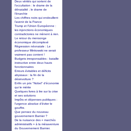
Deux vérités qui sortent de
l'occultation : le drame de la
dénatalité ; le drame de
l'énarchie
Les chiffres noirs qui endeuillent
l’avenir de la France
Trump et l’Union Européenne :
les injonctions économiques
contradictoires ne mènent à rien.
Le retour du mensonge
économique décomplexé
Régression néonatale : Le
professeur Minkowski ne serait
vraiment pas content !
Budgets irresponsables : bataille
instructive entre deux hauts
fonctionnaires
Erreurs évitables et déficits
abyssaux : la fin de la
désinvolture ?
Enfin un prix "Nobel" d'économie
qui le mérite
Quelques livres à lire sur la crise
et ses solutions
Impôts et dépenses publiques :
l'urgence absolue d'éviter le
gouffre.
Que pensez du nouveau
gouvernement Barnier ?
De la nuisance des « marchés
administratifs » à la mésaventure
du Gouvernement Barnier.