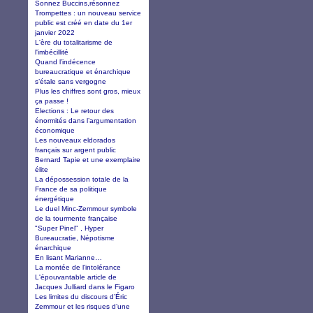
Sonnez Buccins,résonnez
Trompettes : un nouveau service
public est créé en date du 1er
janvier 2022
L'ère du totalitarisme de
l'imbécillité
Quand l’indécence
bureaucratique et énarchique
s’étale sans vergogne
Plus les chiffres sont gros, mieux
ça passe !
Elections : Le retour des
énormités dans l’argumentation
économique
Les nouveaux eldorados
français sur argent public
Bernard Tapie et une exemplaire
élite
La dépossession totale de la
France de sa politique
énergétique
Le duel Minc-Zemmour symbole
de la tourmente française
"Super Pinel" , Hyper
Bureaucratie, Népotisme
énarchique
En lisant Marianne…
La montée de l'intolérance
L'épouvantable article de
Jacques Julliard dans le Figaro
Les limites du discours d’Éric
Zemmour et les risques d’une