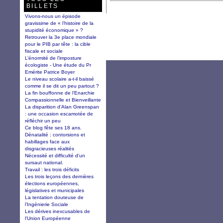
BILLETS
Vivons-nous un épisode
gravissime de « l’histoire de la
stupidité économique » ?
Retrouver la 3e place mondiale
pour le PIB par tête : la cible
fiscale et sociale
L’énormité de l’imposture
écologiste - Une étude du Pr
Emérite Patrice Boyer
Le niveau scolaire a-t-il baissé
comme il se dit un peu partout ?
La fin bouffonne de l’Enarchie
Compassionnelle et Bienveillante
La disparition d’Alan Greenspan
: une occasion escamotée de
réfléchir un peu
Ce blog fête ses 18 ans.
Dénatalité : contorsions et
habillages face aux
disgracieuses réalités
Nécessité et difficulté d'un
sursaut national.
Travail : les trois déficits
Les trois leçons des dernières
élections européennes,
législatives et municipales
La tentation douteuse de
l’Ingénierie Sociale
Les dérives inexcusables de
l'Union Européenne