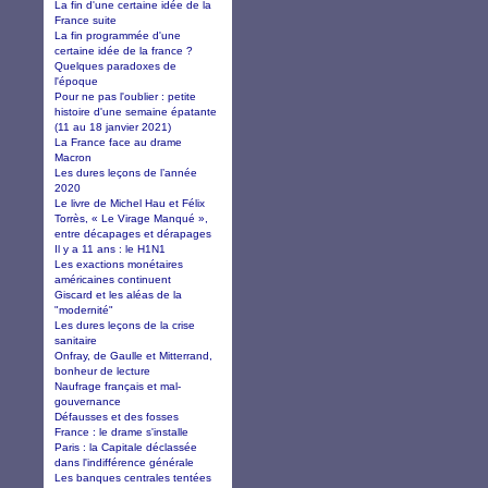
La fin d'une certaine idée de la
France suite
La fin programmée d'une
certaine idée de la france ?
Quelques paradoxes de
l'époque
Pour ne pas l'oublier : petite
histoire d'une semaine épatante
(11 au 18 janvier 2021)
La France face au drame
Macron
Les dures leçons de l’année
2020
Le livre de Michel Hau et Félix
Torrès, « Le Virage Manqué »,
entre décapages et dérapages
Il y a 11 ans : le H1N1
Les exactions monétaires
américaines continuent
Giscard et les aléas de la
"modernité"
Les dures leçons de la crise
sanitaire
Onfray, de Gaulle et Mitterrand,
bonheur de lecture
Naufrage français et mal-
gouvernance
Défausses et des fosses
France : le drame s'installe
Paris : la Capitale déclassée
dans l'indifférence générale
Les banques centrales tentées