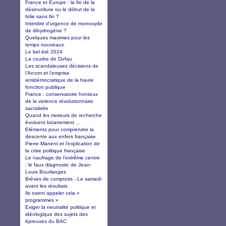
France et Europe : la fin de la
désinvolture ou le début de la
folie sans fin ?
Interdire d'urgence de monoxyde
de dihydrogène ?
Quelques maximes pour les
temps nouveaux
Le bel été 2024
La courbe de Dufau
Les scandaleuses décisions de
l'Arcom et l'emprise
antidémocratique de la haute
fonction publique
France : conservatoire honteux
de la violence révolutionnaire
sacralisée
Quand les moteurs de recherche
évoluent bizarrement ...
Eléments pour comprendre la
descente aux enfers française
Pierre Manent et l’explication de
la crise politique française
Le naufrage de l’extrême centre
: le faux diagnostic de Jean-
Louis Bourlanges
Brèves de comptoirs - Le samedi
avant les résultats
Ils osent appeler cela «
programmes »
Exiger la neutralité politique et
idéologique des sujets des
épreuves du BAC