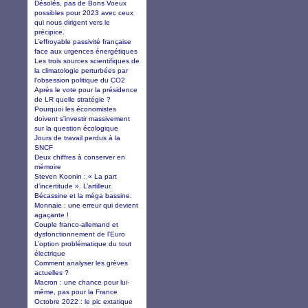
Désolés, pas de Bons Voeux
possibles pour 2023 avec ceux
qui nous dirigent vers le
précipice.
L’effroyable passivité française
face aux urgences énergétiques
Les trois sources scientifiques de
la climatologie perturbées par
l'obsession politique du CO2
Après le vote pour la présidence
de LR quelle stratégie ?
Pourquoi les économistes
doivent s'investir massivement
sur la question écologique
Jours de travail perdus à la
SNCF
Deux chiffres à conserver en
mémoire
Steven Koonin : « La part
d’incertitude ». L’artilleur.
Bécassine et la méga bassine.
Monnaie : une erreur qui devient
agaçante !
Couple franco-allemand et
dysfonctionnement de l’Euro
L’option problématique du tout
électrique
Comment analyser les grèves
actuelles ?
Macron : une chance pour lui-
même, pas pour la France
Octobre 2022 : le pic extatique