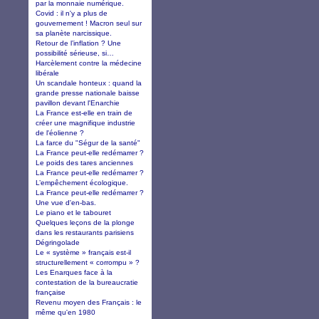
par la monnaie numérique.
Covid : il n'y a plus de
gouvernement ! Macron seul sur
sa planète narcissique.
Retour de l’inflation ? Une
possibilité sérieuse, si…
Harcèlement contre la médecine
libérale
Un scandale honteux : quand la
grande presse nationale baisse
pavillon devant l'Enarchie
La France est-elle en train de
créer une magnifique industrie
de l'éolienne ?
La farce du "Ségur de la santé"
La France peut-elle redémarrer ?
Le poids des tares anciennes
La France peut-elle redémarrer ?
L’empêchement écologique.
La France peut-elle redémarrer ?
Une vue d'en-bas.
Le piano et le tabouret
Quelques leçons de la plonge
dans les restaurants parisiens
Dégringolade
Le « système » français est-il
structurellement « corrompu » ?
Les Enarques face à la
contestation de la bureaucratie
française
Revenu moyen des Français : le
même qu'en 1980