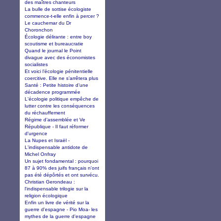
des maîtres chanteurs
La bulle de sottise écologiste
commence-t-elle enfin à percer ?
Le cauchemar du Dr
Choronchon
Écologie délirante : entre boy
scoutisme et bureaucratie
Quand le journal le Point
divague avec des économistes
socialistes
Et voici l’écologie pénitentielle
coercitive. Elle ne s’arrêtera plus
Santé : Petite histoire d’une
décadence programmée
L'écologie politique empêche de
lutter contre les conséquences
du réchauffement
Régime d’assemblée et Ve
République - Il faut réformer
d'urgence
La Nupes et Israël -
L'indispensable antidote de
Michel Onfray
Un sujet fondamental : pourquoi
87 à 90% des juifs français n'ont
pas été dépôrtés et ont survécu.
Christian Gerondeau :
l'indispensable trilogie sur la
religion écologique
Enfin un livre de vérité sur la
guerre d'espagne - Pio Moa- les
mythes de la guerre d'espagne