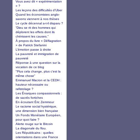
Vous avez dit « expérimentation
» ?
Les leçons des difficultés d’Uber
Quand les économistes anglo-
saxons viennent à nos thèses
Le cycle décennal a-t-il disparu ?
“Dieu se rit des hommes qui
déplorent les effets dont ils
chérissent les causes.”
À propos du livre « Déflagration
» de Patrick Stefanini
L’émotion passe à droite
La pauvreté et immigration de
pauvreté
Réponse à une question sur la
vocation de ce blog
"Plus cela change, plus c'est la
même chose"
Emmanuel Macron et la CEDH :
hauteur nécessaire ou
rafistolage ?
Les Énarques compassionnels :
de sacrés fortiches
En écoutant Éric Zemmour
Le racisme social hystérique,
une dimension bien française
Un Fonds Monétaire Européen,
pour quoi faire ?
Alerte rouge sur le Bitcoin
La diagonale du flou.
Les Républicains : quelles
orientations dans une France