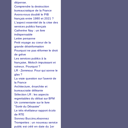
dépense.
Comprendre la destruction
bureaucratique de la France
Avons-nous doublé le PIB
français entre 1980 et 2021 ?
L'aspect essentiel de la crise des
services publics français
Catherine Nay : un livre
indispensable
Lettre persanne
Petit voyage au coeur de la
grande désinformation
Pourquoi ne pas réformer le droit
de grève
Les services publics à la
française, Moloch impuissant et
ruineux. Pourquoi ?
LR - Zemmour. Pour qui sonne le
glas ?
La vraie question sur l'avenir de
la France
Architecture, énarchite et
bureaucratie délirante
Sélection LR : les aspects
regrettables du débat sur BFM
Un commentaire sur le livre
"Sortir du Désastre"
Le très révélateur rapport écolo
de RTE
Sonnez Buccins,résonnez
Trompettes : un nouveau service
public est créé en date du 1er