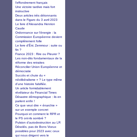
l’effondrement français
Une victoire tardive mais fort
instructive
Deux articles très détonnants
dans le Figaro du 3 avril 2023
Le livre d’Alexandra Henrion
Caude
Ordonnance sur l'énergie : la
Commission Européenne devient
complètement folle
Le livre d’Éric Zemmour : suite ou
fin ?
France 2023 : Rire ou Pleurer ?
Les non-dits fondamentaux de la
réforme des retraites
Réconcilier Union Européenne et
démocratie
Succès et chute du «
néolibéralisme » ? Le type même
d’une histoire falsifiée.
Un article formidablement
révélateur du Financial Times
Désastre démographique : ils en
parlent enfin !
Ce que veut dire « énarchie »
sur un exemple concret
Pourquoi et comment le RPR et
le PS ont-ils sombré ?
Pulsion d'autodestruction au LR
Désolés, pas de Bons Voeux
possibles pour 2023 avec ceux
qui nous dirigent vers le