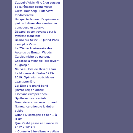
L’appel d’Alain Minc à un sursaut
de la réflexion économique
Greta Thunberg : l'interview
fondamentale.
Un spectacle rare : l’explosion en
plein vol d’une idée dominante
trompeuse et abusive
Désarroi et controverses sur le
système monétaire
Unibail sur Seine – Quand Paris
n’est plus Paris
Le 75ème Anniversaire des
Accords de Bretton Woods
Ça pleurniche de partout.
Chassez la monnaie, elle revient
au galop !
Nouveau livre de Didier Dufau :
La Monnaie du Diable 1919-
2019. Opération spéciale en
avant-première
Loi Elan : le grand bond
(immobilier) en arrière
Elections européennes -
Synthèse des résultats
Monnaie et commerce : quand
l’ignorance effondre le débat
public !
Quand l’Allemagne dit non… à
l’Euro !
Que s'est-il passé en France de
2012 à 2019 ?
« Contre le Libéralisme » d’Alain