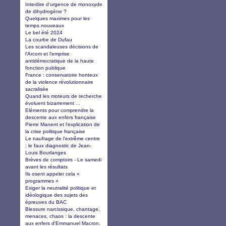
Interdire d'urgence de monoxyde
de dihydrogène ?
Quelques maximes pour les
temps nouveaux
Le bel été 2024
La courbe de Dufau
Les scandaleuses décisions de
l'Arcom et l'emprise
antidémocratique de la haute
fonction publique
France : conservatoire honteux
de la violence révolutionnaire
sacralisée
Quand les moteurs de recherche
évoluent bizarrement ...
Eléments pour comprendre la
descente aux enfers française
Pierre Manent et l’explication de
la crise politique française
Le naufrage de l’extrême centre
: le faux diagnostic de Jean-
Louis Bourlanges
Brèves de comptoirs - Le samedi
avant les résultats
Ils osent appeler cela «
programmes »
Exiger la neutralité politique et
idéologique des sujets des
épreuves du BAC
Blessure narcissique, chantage,
menaces, chaos : la descente
aux enfers d'Emmanuel Macron.