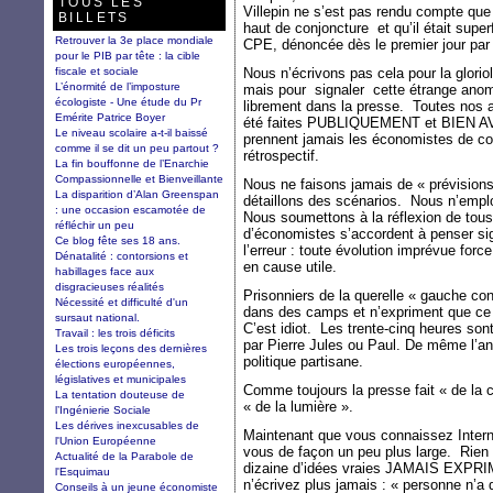
TOUS LES
Villepin ne s’est pas rendu compte que
BILLETS
haut de conjoncture
et qu’il était supe
Retrouver la 3e place mondiale
CPE, dénoncée dès le premier jour par
pour le PIB par tête : la cible
fiscale et sociale
Nous n’écrivons pas cela pour la gloriol
L’énormité de l’imposture
mais pour
signaler
cette étrange anom
écologiste - Une étude du Pr
librement dans la presse.
Toutes nos 
Emérite Patrice Boyer
été faites PUBLIQUEMENT et BIEN AVA
Le niveau scolaire a-t-il baissé
prennent jamais les économistes de co
comme il se dit un peu partout ?
rétrospectif.
La fin bouffonne de l’Enarchie
Compassionnelle et Bienveillante
Nous ne faisons jamais de « prévision
La disparition d’Alan Greenspan
détaillons des scénarios.
Nous n’emplo
: une occasion escamotée de
Nous soumettons à la réflexion de tou
réfléchir un peu
d’économistes s’accordent à penser sig
Ce blog fête ses 18 ans.
l’erreur : toute évolution imprévue forc
Dénatalité : contorsions et
en cause utile.
habillages face aux
disgracieuses réalités
Prisonniers de la querelle « gauche cont
Nécessité et difficulté d'un
dans des camps et n’expriment que ce q
sursaut national.
C’est idiot.
Les trente-cinq heures son
Travail : les trois déficits
par Pierre Jules ou Paul. De même l’an
Les trois leçons des dernières
politique partisane.
élections européennes,
législatives et municipales
Comme toujours la presse fait « de la c
La tentation douteuse de
« de la lumière ».
l’Ingénierie Sociale
Les dérives inexcusables de
Maintenant que vous connaissez Interne
l'Union Européenne
vous de façon un peu plus large.
Rien 
Actualité de la Parabole de
dizaine d’idées vraies JAMAIS EXPRIM
l'Esquimau
n’écrivez plus jamais : « personne n’a 
Conseils à un jeune économiste