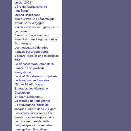
janvier 2022
L'ère du totalitarisme de
l'imbécillité
Quand l’indécence
bureaucratique et énarchique
s’étale sans vergogne
Plus les chiffres sont gros, mieux
ça passe !
Elections : Le retour des
énormités dans l’argumentation
économique
Les nouveaux eldorados
français sur argent public
Bernard Tapie et une exemplaire
élite
La dépossession totale de la
France de sa politique
énergétique
Le duel Minc-Zemmour symbole
de la tourmente française
"Super Pinel" , Hyper
Bureaucratie, Népotisme
énarchique
En lisant Marianne…
La montée de l'intolérance
L'épouvantable article de
Jacques Julliard dans le Figaro
Les limites du discours d’Éric
Zemmour et les risques d’une
candidature présidentielle
Les paniques émotionnelles
provoquées, fléau d’une