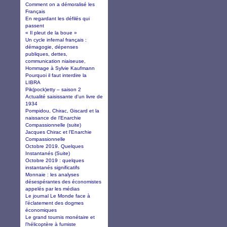
Comment on a démoralisé les
Français
En regardant les défilés qui
passent
« Il pleut de la boue »
Un cycle infernal français :
démagogie, dépenses
publiques, dettes,
communication niaiseuse,
Hommage à Sylvie Kaufmann
Pourquoi il faut interdire la
LIBRA
Pik(pock)etty – saison 2
Actualité saisissante d'un livre de
1934
Pompidou, Chirac, Giscard et la
naissance de l'Enarchie
Compassionnelle (suite)
Jacques Chirac et l'Enarchie
Compassionnelle
Octobre 2019. Quelques
Instantanés (Suite)
Octobre 2019 : quelques
instantanés significatifs
Monnaie : les analyses
désespérantes des économistes
appelés par les médias
Le journal Le Monde face à
l’éclatement des dogmes
économiques
Le grand tournis monétaire et
l'hélicoptère à fumiste