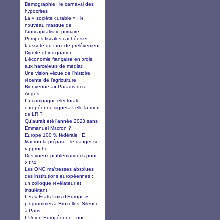
Démographie : le carnaval des
hypocrites
La « société durable » : le
nouveau masque de
l’anticapitalisme primaire
Pompes fiscales cachées et
fausseté du taux de prélèvement
Dignité et indignation
L'économie française en proie
aux harceleurs de médias
Une vision vécue de l’histoire
récente de l’agriculture
Bienvenue au Paradis des
Anges
La campagne électorale
européenne signera-t-elle la mort
de LR ?
Qu’aurait été l’année 2023 sans
Emmanuel Macron ?
Europe 100 % fédérale : E.
Macron la prépare ; le danger se
rapproche
Des voeux problématiques pour
2024
Les ONG maîtresses absolues
des institutions européennes :
un colloque révélateur et
inquiétant
Les « États-Unis d’Europe »
programmés à Bruxelles. Silence
à Paris.
L'Union Européenne : une