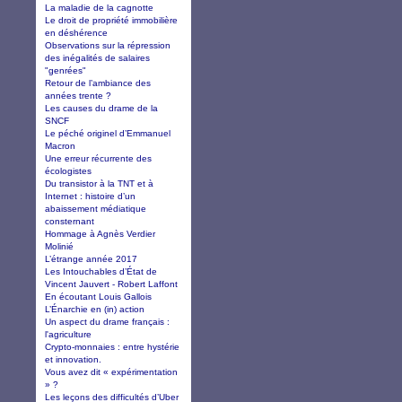
La maladie de la cagnotte
Le droit de propriété immobilière
en déshérence
Observations sur la répression
des inégalités de salaires
"genrées"
Retour de l’ambiance des
années trente ?
Les causes du drame de la
SNCF
Le péché originel d’Emmanuel
Macron
Une erreur récurrente des
écologistes
Du transistor à la TNT et à
Internet : histoire d’un
abaissement médiatique
consternant
Hommage à Agnès Verdier
Molinié
L’étrange année 2017
Les Intouchables d’État de
Vincent Jauvert - Robert Laffont
En écoutant Louis Gallois
L’Énarchie en (in) action
Un aspect du drame français :
l'agriculture
Crypto-monnaies : entre hystérie
et innovation.
Vous avez dit « expérimentation
» ?
Les leçons des difficultés d’Uber