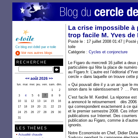
La crise impossible à p
trop facile M. Yves de 
Posté le : 17 juillet 2008 01:47 | Post
toile
Ce blog est édité par e-toile
Catégorie :
Cycles et conjoncture
Voir nos autres blogs
RECHERCHE
Le Figaro du mercredi 16 juillet a deux p
particulière qui fête la place de numéro
au Figaro.fr. L’autre est l’éditorial d’Y
cercle » dans laquelle on trouve cette
<<
août 2026
>>
« Qui pouvait dire il y a un an que le m
lun.
mar.
mer.
jeu.
ven.
sam.
dim.
sinon dans le ralentissement ? … Pers
1
2
3
4
5
6
7
8
9
C’est facile M. Kerdrel. La réponse est
10
11
12
13
14
15
16
a annoncé le retournement
dès 2006
qui correspondent exactement à ce qui
17
18
19
20
21
22
23
et le premier semestre 2008. Ces inform
24
25
26
27
28
29
30
publications sur Internet. Des courrier
31
publication au Figaro, comme à d’autr
ignorés.
LES THÈMES
Notre Economiste en Chef, Didier Du
Actualité chaude
Sarkozy pendant la campagne électora