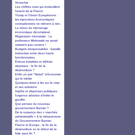
l'énarchie
Les chiffres noirs qui endeuillent
l’avenir de la France
Trump et l’Union Européenne :
les injonctions économiques
contradictoires ne mènent à rien.
Le retour du mensonge
économique décomplexé
Régression néonatale : Le
professeur Minkowski ne serait
vraiment pas content !
Budgets irresponsables : bataille
instructive entre deux hauts
fonctionnaires
Erreurs évitables et déficits
abyssaux : la fin de la
désinvolture ?
Enfin un prix "Nobel" d'économie
qui le mérite
Quelques livres à lire sur la crise
et ses solutions
Impôts et dépenses publiques :
l'urgence absolue d'éviter le
gouffre.
Que pensez du nouveau
gouvernement Barnier ?
De la nuisance des « marchés
administratifs » à la mésaventure
du Gouvernement Barnier.
France et Europe : la fin de la
désinvolture ou le début de la
folie sans fin ?