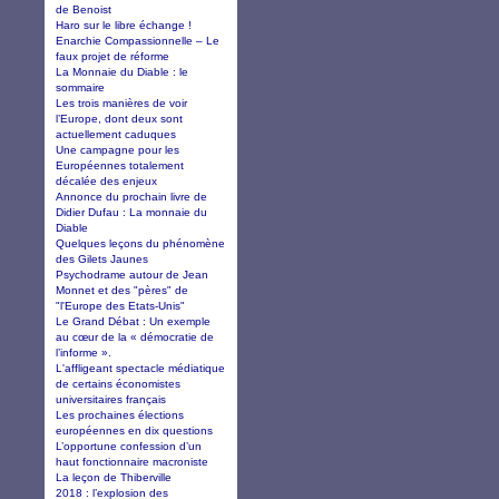
de Benoist
Haro sur le libre échange !
Enarchie Compassionnelle – Le
faux projet de réforme
La Monnaie du Diable : le
sommaire
Les trois manières de voir
l’Europe, dont deux sont
actuellement caduques
Une campagne pour les
Européennes totalement
décalée des enjeux
Annonce du prochain livre de
Didier Dufau : La monnaie du
Diable
Quelques leçons du phénomène
des Gilets Jaunes
Psychodrame autour de Jean
Monnet et des "pères" de
"l'Europe des Etats-Unis"
Le Grand Débat : Un exemple
au cœur de la « démocratie de
l’informe ».
L'affligeant spectacle médiatique
de certains économistes
universitaires français
Les prochaines élections
européennes en dix questions
L’opportune confession d’un
haut fonctionnaire macroniste
La leçon de Thiberville
2018 : l’explosion des