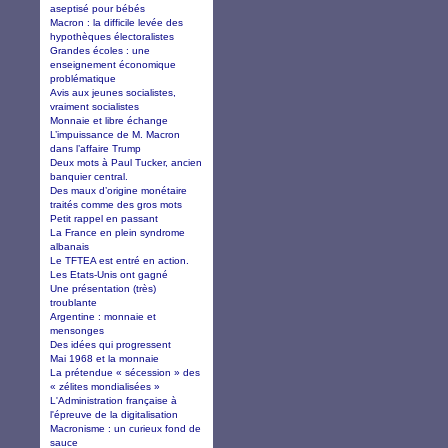
aseptisé pour bébés
Macron : la difficile levée des
hypothèques électoralistes
Grandes écoles : une
enseignement économique
problématique
Avis aux jeunes socialistes,
vraiment socialistes
Monnaie et libre échange
L’impuissance de M. Macron
dans l’affaire Trump
Deux mots à Paul Tucker, ancien
banquier central.
Des maux d’origine monétaire
traités comme des gros mots
Petit rappel en passant
La France en plein syndrome
albanais
Le TFTEA est entré en action.
Les Etats-Unis ont gagné
Une présentation (très)
troublante
Argentine : monnaie et
mensonges
Des idées qui progressent
Mai 1968 et la monnaie
La prétendue « sécession » des
« zélites mondialisées »
L'Administration française à
l'épreuve de la digitalisation
Macronisme : un curieux fond de
sauce