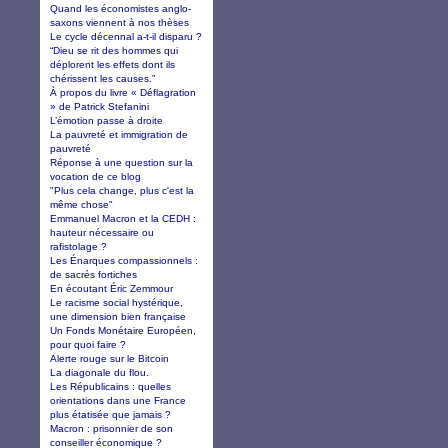
Quand les économistes anglo-
saxons viennent à nos thèses
Le cycle décennal a-t-il disparu ?
“Dieu se rit des hommes qui
déplorent les effets dont ils
chérissent les causes.”
À propos du livre « Déflagration
» de Patrick Stefanini
L’émotion passe à droite
La pauvreté et immigration de
pauvreté
Réponse à une question sur la
vocation de ce blog
"Plus cela change, plus c'est la
même chose"
Emmanuel Macron et la CEDH :
hauteur nécessaire ou
rafistolage ?
Les Énarques compassionnels :
de sacrés fortiches
En écoutant Éric Zemmour
Le racisme social hystérique,
une dimension bien française
Un Fonds Monétaire Européen,
pour quoi faire ?
Alerte rouge sur le Bitcoin
La diagonale du flou.
Les Républicains : quelles
orientations dans une France
plus étatisée que jamais ?
Macron : prisonnier de son
conseiller économique ?