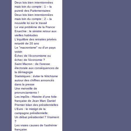
Deux lois bien intentionnées
mais loin du compte : 1 – la
pureté des Parlementaires
Deux lois bien intentionnées
mais loin du compte : 2 – la
nouvelle loi sur le travail
Le vrai problème de la France
Enarchie : le sinistre retour aux
vieilles habitudes
L'équilibre des retraites privées
retardé de 20 ans
Le "macronisme" vu d'un pays
voisin
Échec de l’économisme ou
échec de l’économie ?
Saint Macron : de l’ivresse
électorale aux conséquences de
la démagogie
Statistiques : éviter le fétichisme
autour des chiffres annoncés
dans la presse
Une merveille de
pronunciamiento !
Les impôts - Histoire d'une folie
française de Jean Marc Daniel
Premier bilan des présidentielles
L’Euro : le mistigri de la
campagne présidentielle
Un débat présidentiel ? Vraiment
?
Les vraies causes de l'asthénie
française