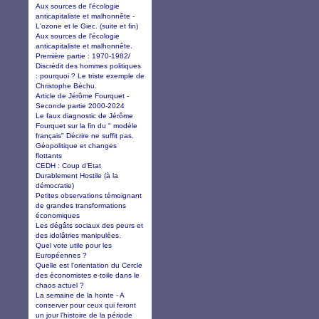
Aux sources de l'écologie
anticapitaliste et malhonnête -
L'ozone et le Giec. (suite et fin)
Aux sources de l'écologie
anticapitaliste et malhonnête.
Première partie : 1970-1982/
Discrédit des hommes politiques
: pourquoi ? Le triste exemple de
Christophe Béchu.
Article de Jérôme Fourquet -
Seconde partie 2000-2024
Le faux diagnostic de Jérôme
Fourquet sur la fin du " modèle
français" Décrire ne suffit pas.
Géopolitique et changes
flottants
CEDH : Coup d’Etat
Durablement Hostile (à la
démocratie)
Petites observations témoignant
de grandes transformations
économiques
Les dégâts sociaux des peurs et
des idolâtries manipulées.
Quel vote utile pour les
Européennes ?
Quelle est l'orientation du Cercle
des économistes e-toile dans le
chaos actuel ?
La semaine de la honte - A
conserver pour ceux qui feront
un jour l'histoire de la période