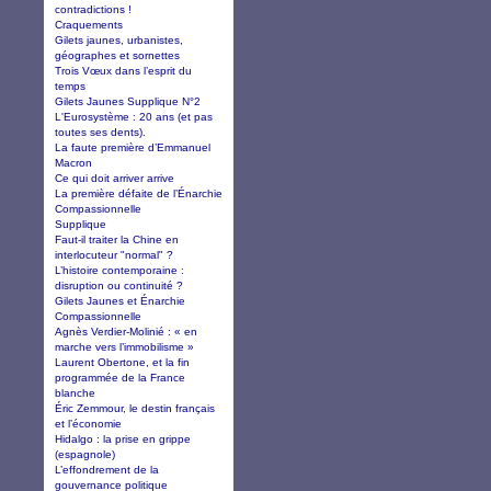
contradictions !
Craquements
Gilets jaunes, urbanistes,
géographes et sornettes
Trois Vœux dans l’esprit du
temps
Gilets Jaunes Supplique N°2
L'Eurosystème : 20 ans (et pas
toutes ses dents).
La faute première d’Emmanuel
Macron
Ce qui doit arriver arrive
La première défaite de l’Énarchie
Compassionnelle
Supplique
Faut-il traiter la Chine en
interlocuteur "normal" ?
L’histoire contemporaine :
disruption ou continuité ?
Gilets Jaunes et Énarchie
Compassionnelle
Agnès Verdier-Molinié : « en
marche vers l’immobilisme »
Laurent Obertone, et la fin
programmée de la France
blanche
Éric Zemmour, le destin français
et l’économie
Hidalgo : la prise en grippe
(espagnole)
L’effondrement de la
gouvernance politique