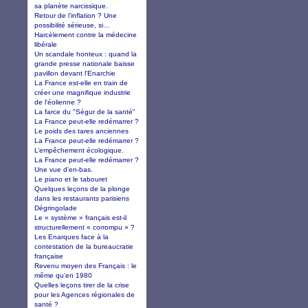
sa planète narcissique.
Retour de l’inflation ? Une
possibilité sérieuse, si…
Harcèlement contre la médecine
libérale
Un scandale honteux : quand la
grande presse nationale baisse
pavillon devant l'Enarchie
La France est-elle en train de
créer une magnifique industrie
de l'éolienne ?
La farce du "Ségur de la santé"
La France peut-elle redémarrer ?
Le poids des tares anciennes
La France peut-elle redémarrer ?
L’empêchement écologique.
La France peut-elle redémarrer ?
Une vue d'en-bas.
Le piano et le tabouret
Quelques leçons de la plonge
dans les restaurants parisiens
Dégringolade
Le « système » français est-il
structurellement « corrompu » ?
Les Enarques face à la
contestation de la bureaucratie
française
Revenu moyen des Français : le
même qu'en 1980
Quelles leçons tirer de la crise
pour les Agences régionales de
santé ?