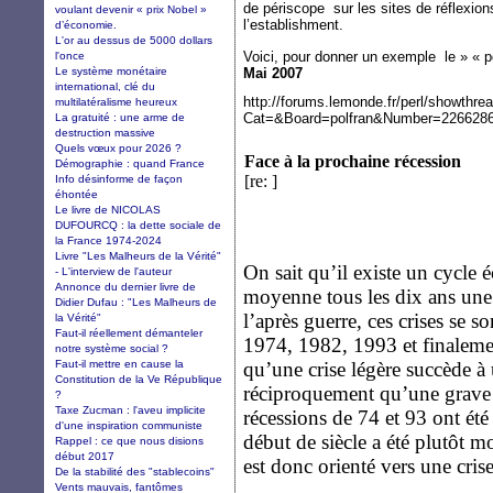
de périscope
sur les sites de réflexio
voulant devenir « prix Nobel »
l’establishment.
d’économie.
L'or au dessus de 5000 dollars
Voici, pour donner un exemple
le » « 
l'once
Le système monétaire
Mai 2007
international, clé du
http://forums.lemonde.fr/perl/showthre
multilatéralisme heureux
Cat=&Board=polfran&Number=22662
La gratuité : une arme de
destruction massive
Quels vœux pour 2026 ?
Face à la prochaine récession
Démographie : quand France
[re: ]
Info désinforme de façon
éhontée
Le livre de NICOLAS
DUFOURCQ : la dette sociale de
la France 1974-2024
Livre "Les Malheurs de la Vérité"
On sait qu’il existe un cycle
- L'interview de l'auteur
Annonce du dernier livre de
moyenne tous les dix ans une 
Didier Dufau : "Les Malheurs de
l’après guerre, ces crises se 
la Vérité"
Faut-il réellement démanteler
1974, 1982, 1993 et finalemen
notre système social ?
Faut-il mettre en cause la
qu’une crise légère succède à 
Constitution de la Ve République
réciproquement qu’une grave 
?
Taxe Zucman : l'aveu implicite
récessions de 74 et 93 ont été
d'une inspiration communiste
début de siècle a été plutôt m
Rappel : ce que nous disions
début 2017
est donc orienté vers une cris
De la stabilité des "stablecoins"
Vents mauvais, fantômes