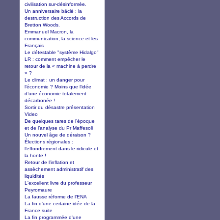
civilisation sur-désinformée.
Un anniversaire bâclé : la
destruction des Accords de
Bretton Woods.
Emmanuel Macron, la
communication, la science et les
Français
Le détestable "système Hidalgo"
LR : comment empêcher le
retour de la « machine à perdre
» ?
Le climat : un danger pour
l’économie ? Moins que l’idée
d’une économie totalement
décarbonée !
Sortir du désastre présentation
Video
De quelques tares de l’époque
et de l’analyse du Pr Maffesoli
Un nouvel âge de déraison ?
Élections régionales :
l’effondrement dans le ridicule et
la honte !
Retour de l’inflation et
assèchement administratif des
liquidités
L'excellent livre du professeur
Peyromaure
La fausse réforme de l’ENA
La fin d'une certaine idée de la
France suite
La fin programmée d'une