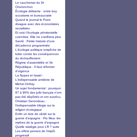
Le cauchemar du Dr
Choronchon
Écologie délirante : entre boy
scoutisme et bureaucratie
Quand le journal le Point
divague avec des économistes
socialistes
Et voici l’écologie pénitentielle
coercitive. Elle ne s’arrêtera plus
Santé : Petite histoire d’une
décadence programmée
L'écologie politique empêche de
lutter contre les conséquences
du réchauffement
Régime d’assemblée et Ve
République - Il faut réformer
d'urgence
La Nupes et Israël -
L'indispensable antidote de
Michel Onfray
Un sujet fondamental : pourquoi
87 à 90% des juifs français n'ont
pas été dépôrtés et ont survécu.
Christian Gerondeau :
l'indispensable trilogie sur la
religion écologique
Enfin un livre de vérité sur la
guerre d'espagne - Pio Moa- les
mythes de la guerre d'espagne
Quelle statégie pour LR ? suite
Les effets pervers de l’impôt
progressif