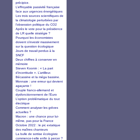
précipice.
L’effroyable passivité française
face aux urgences énergétiques
Les trois sources scientifiques de
la climatologie perturbées par
l'obsession politique du CO2
Après le vote pour la présidence
de LR quelle stratégie ?
Pourquoi les économistes
doivent s'investir massivement
sur la question écologique
Jours de travail perdus à la
SNCF
Deux chiffres à conserver en
mémoire
Steven Koonin : « La part
d’incertitude ». L’artilleur.
Bécassine et la méga bassine.
Monnaie : une erreur qui devient
agaçante !
Couple franco-allemand et
dysfonctionnement de l’Euro
L’option problématique du tout
électrique
Comment analyser les grèves
actuelles ?
Macron : une chance pour lui-
même, pas pour la France
Octobre 2022 : le pic extatique
des maîtres chanteurs
La bulle de sottise écologiste
commence-t-elle enfin à percer ?