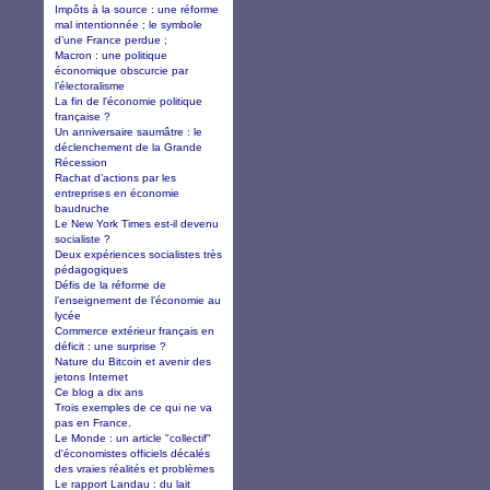
Impôts à la source : une réforme
mal intentionnée ; le symbole
d’une France perdue ;
Macron : une politique
économique obscurcie par
l’électoralisme
La fin de l'économie politique
française ?
Un anniversaire saumâtre : le
déclenchement de la Grande
Récession
Rachat d’actions par les
entreprises en économie
baudruche
Le New York Times est-il devenu
socialiste ?
Deux expériences socialistes très
pédagogiques
Défis de la réforme de
l’enseignement de l’économie au
lycée
Commerce extérieur français en
déficit : une surprise ?
Nature du Bitcoin et avenir des
jetons Internet
Ce blog a dix ans
Trois exemples de ce qui ne va
pas en France.
Le Monde : un article "collectif"
d'économistes officiels décalés
des vraies réalités et problèmes
Le rapport Landau : du lait