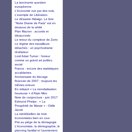
La lancinante question
européenne
L'économie vue par des nuls.
L'exemple de Libération.
Le désastre Hidalgo. Le livre
"Notre Drame de Paris" est en
dessous de la vérité
Plan Macron : accords et
désaccords
Le retour du complexe de Zorro
Le régime des travailleurs
détachés : un psychodrame
révélateur
Lord Adair Turner : l’erreur
comme un grand art politico
social
France : encore des statistiques
accablantes.
Anniversaire du blocage
financier de 2007 : toujours les
mêmes erreurs
En relisant « La mondialisation
heureuse » d’Alain Minc
Note de conjoncture - juin 2017
Edmund Phelps : « La
Prospérité de Masse » - Odile
Jacob
La minirébellion de trois
économistes bien en cour
Pris au piège de la démagogie
L'économiste, la démographie, le
planning familial et l'avortement