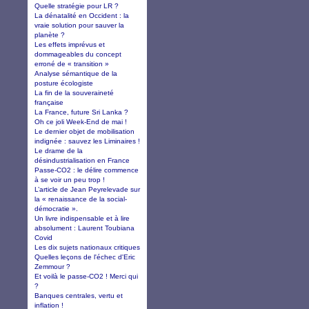
Quelle stratégie pour LR ?
La dénatalité en Occident : la
vraie solution pour sauver la
planète ?
Les effets imprévus et
dommageables du concept
erroné de « transition »
Analyse sémantique de la
posture écologiste
La fin de la souveraineté
française
La France, future Sri Lanka ?
Oh ce joli Week-End de mai !
Le dernier objet de mobilisation
indignée : sauvez les Liminaires !
Le drame de la
désindustrialisation en France
Passe-CO2 : le délire commence
à se voir un peu trop !
L’article de Jean Peyrelevade sur
la « renaissance de la social-
démocratie ».
Un livre indispensable et à lire
absolument : Laurent Toubiana
Covid
Les dix sujets nationaux critiques
Quelles leçons de l'échec d'Eric
Zemmour ?
Et voilà le passe-CO2 ! Merci qui
?
Banques centrales, vertu et
inflation !