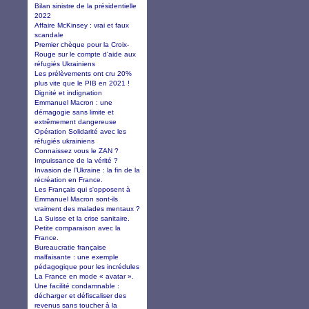
Bilan sinistre de la présidentielle
2022
Affaire McKinsey : vrai et faux
scandale
Premier chèque pour la Croix-
Rouge sur le compte d'aide aux
réfugiés Ukrainiens
Les prélèvements ont cru 20%
plus vite que le PIB en 2021 !
Dignité et indignation
Emmanuel Macron : une
démagogie sans limite et
extrêmement dangereuse
Opération Solidarité avec les
réfugiés ukrainiens
Connaissez vous le ZAN ?
Impuissance de la vérité ?
Invasion de l’Ukraine : la fin de la
récréation en France.
Les Français qui s'opposent à
Emmanuel Macron sont-ils
vraiment des malades mentaux ?
La Suisse et la crise sanitaire.
Petite comparaison avec la
France.
Bureaucratie française
malfaisante : une exemple
pédagogique pour les incrédules
La France en mode « avatar ».
Une facilité condamnable :
décharger et défiscaliser des
revenus sans toucher à la