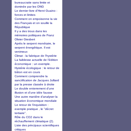
bureaucratie sans limite et
dominée par les ONG
Le dernier livre d’Henri Guaino :
forces et limites
Comment on empoisonne la vie
des Français et on souille la
République
Il y a des trous dans les
mémoires politiques de Franz
Olivier Giesbert
Après le serpent monétaire, le
serpent énergétique. Il est
venimeux
Climat : la fabrique de l'hystérie
La faiblesse actuelle de l'édition
économique : un exemple.
Hystérie écologique : le retour de
bâton est en cours
Comment comprendre la
sanctification de Jacques Julliard
par la presse classée à droite
Le double enterrement d'une
illusion et d'une idée fausse
Une autre manière d'analyser la
situation économique mondiale
Le retour de l'inquisition :
exemple pratique , le "décret
tertiaire".
Rôle du CO2 dans le
réchauffement climatique (2).
Liste des principaux scientifiques
critiques