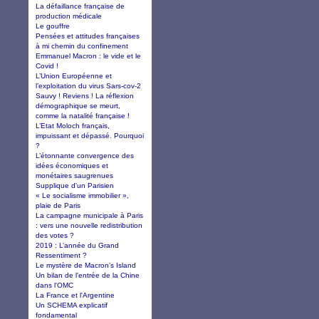
La défaillance française de
production médicale
Le gouffre
Pensées et attitudes françaises
à mi chemin du confinement
Emmanuel Macron : le vide et le
Covid !
L’Union Européenne et
l’exploitation du virus Sars-cov-2
Sauvy ! Reviens ! La réflexion
démographique se meurt,
comme la natalité française !
L’Etat Moloch français,
impuissant et dépassé. Pourquoi
?
L’étonnante convergence des
idées économiques et
monétaires saugrenues
Supplique d'un Parisien
« Le socialisme immobilier »,
plaie de Paris
La campagne municipale à Paris
: vers une nouvelle redistribution
des votes ?
2019 : L’année du Grand
Ressentiment ?
Le mystère de Macron’s Island
Un bilan de l'entrée de la Chine
dans l'OMC
La France et l'Argentine
Un SCHEMA explicatif
fondamental