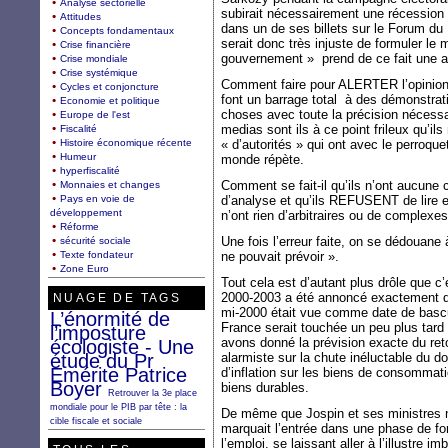
Analyse sectorielle
subirait nécessairement une récession
Attitudes
dans un de ses billets sur le Forum d
Concepts fondamentaux
serait donc très injuste de formuler le 
Crise financière
gouvernement »
prend de ce fait une a
Crise mondiale
Crise systémique
Comment faire pour ALERTER l’opinion 
Cycles et conjoncture
font un barrage total
à des démonstrati
Economie et politique
choses avec toute la précision nécessa
Europe de l'est
medias sont ils à ce point frileux qu’il
Fiscalité
Histoire économique récente
« d’autorités » qui ont avec le perroqu
Humeur
monde répète.
hyperfiscalité
Comment se fait-il qu’ils n’ont aucune 
Monnaies et changes
Pays en voie de
d’analyse et qu’ils REFUSENT de lire 
développement
n’ont rien d’arbitraires ou de complexes
Réforme
Une fois l’erreur faite, on se dédouan
sécurité sociale
Texte fondateur
ne pouvait prévoir ».
Zone Euro
Tout cela est d’autant plus drôle que c
2000-2003 a été annoncé exactement d
NUAGE DE TAGS
mi-2000 était vue comme date de bascul
L’énormité de
France serait touchée un peu plus tard
l’imposture
avons donné la prévision exacte du ret
écologiste - Une
étude du Pr
alarmiste sur la chute inéluctable du dol
Emérite Patrice
d’inflation sur les biens de consomma
Boyer
biens durables.
Retrouver la 3e place
mondiale pour le PIB par tête : la
De même que Jospin et ses ministres 
cible fiscale et sociale
marquait l’entrée dans une phase de fo
l’emploi, se laissant aller à l’illustre 