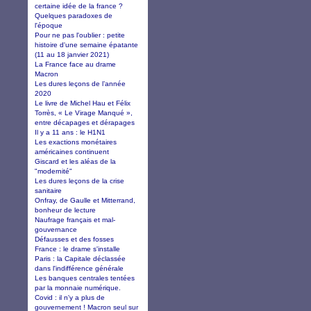
certaine idée de la france ?
Quelques paradoxes de
l'époque
Pour ne pas l'oublier : petite
histoire d'une semaine épatante
(11 au 18 janvier 2021)
La France face au drame
Macron
Les dures leçons de l’année
2020
Le livre de Michel Hau et Félix
Torrès, « Le Virage Manqué »,
entre décapages et dérapages
Il y a 11 ans : le H1N1
Les exactions monétaires
américaines continuent
Giscard et les aléas de la
"modernité"
Les dures leçons de la crise
sanitaire
Onfray, de Gaulle et Mitterrand,
bonheur de lecture
Naufrage français et mal-
gouvernance
Défausses et des fosses
France : le drame s'installe
Paris : la Capitale déclassée
dans l'indifférence générale
Les banques centrales tentées
par la monnaie numérique.
Covid : il n'y a plus de
gouvernement ! Macron seul sur