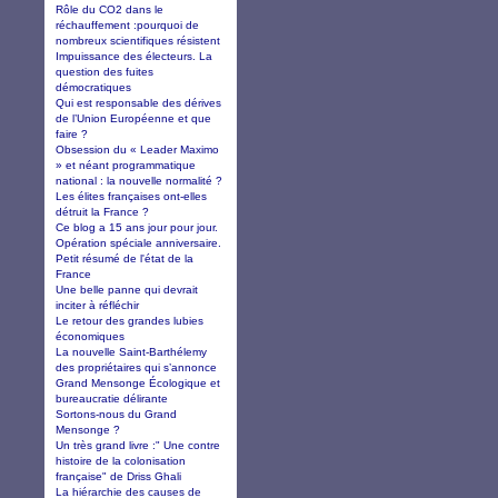
Rôle du CO2 dans le
réchauffement :pourquoi de
nombreux scientifiques résistent
Impuissance des électeurs. La
question des fuites
démocratiques
Qui est responsable des dérives
de l’Union Européenne et que
faire ?
Obsession du « Leader Maximo
» et néant programmatique
national : la nouvelle normalité ?
Les élites françaises ont-elles
détruit la France ?
Ce blog a 15 ans jour pour jour.
Opération spéciale anniversaire.
Petit résumé de l'état de la
France
Une belle panne qui devrait
inciter à réfléchir
Le retour des grandes lubies
économiques
La nouvelle Saint-Barthélemy
des propriétaires qui s’annonce
Grand Mensonge Écologique et
bureaucratie délirante
Sortons-nous du Grand
Mensonge ?
Un très grand livre :" Une contre
histoire de la colonisation
française" de Driss Ghali
La hiérarchie des causes de