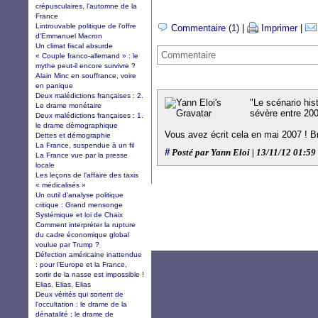
crépusculaires, l’automne de la
France
Lintrouvable politique de l'offre
Commentaire (1)
|
Imprimer
|
d'Emmanuel Macron
Un climat fiscal absurde
Commentaire
« Couple franco-allemand » : le
mythe peut-il encore survivre ?
Alain Minc en souffrance, voire
en panique
Deux malédictions françaises : 2.
"Le scénario his
Le drame monétaire
sévère entre 200
Deux malédictions françaises : 1.
le drame démographique
Vous avez écrit cela en mai 2007 ! B
Dettes et démographie
La France, suspendue à un fil
#
Posté par Yann Eloi | 13/11/12 01:59
La France vue par la presse
locale
Les leçons de l’affaire des taxis
« médicalisés »
Un outil d'analyse politique
critique : Grand mensonge
Systémique et loi de Chaix
Comment interpréter la rupture
du cadre économique global
voulue par Trump ?
Défection américaine inattendue
: pour l’Europe et la France,
sortir de la nasse est impossible !
Elias, Elias, Elias
Deux vérités qui sortent de
l'occultation : le drame de la
dénatalité ; le drame de