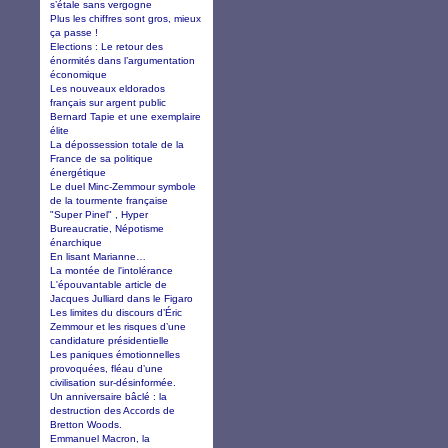
s’étale sans vergogne
Plus les chiffres sont gros, mieux
ça passe !
Elections : Le retour des
énormités dans l’argumentation
économique
Les nouveaux eldorados
français sur argent public
Bernard Tapie et une exemplaire
élite
La dépossession totale de la
France de sa politique
énergétique
Le duel Minc-Zemmour symbole
de la tourmente française
"Super Pinel" , Hyper
Bureaucratie, Népotisme
énarchique
En lisant Marianne…
La montée de l'intolérance
L'épouvantable article de
Jacques Julliard dans le Figaro
Les limites du discours d’Éric
Zemmour et les risques d’une
candidature présidentielle
Les paniques émotionnelles
provoquées, fléau d’une
civilisation sur-désinformée.
Un anniversaire bâclé : la
destruction des Accords de
Bretton Woods.
Emmanuel Macron, la