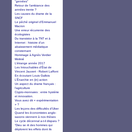
"genrées"
Retour de l’ambiance des
années trente ?
Les causes du drame de la
SNCF
Le péché originel d’Emmanuel
Macron
Une erreur récurrente des
écologistes
Du transistor à la TNT et à
Internet : histoire d’un
abaissement médiatique
consternant
Hommage à Agnès Verdier
Molinié
L’étrange année 2017
Les Intouchables d’État de
Vincent Jauvert - Robert Laffont
En écoutant Louis Gallois
L’Énarchie en (in) action
Un aspect du drame français :
l'agriculture
Crypto-monnaies : entre hystérie
et innovation.
Vous avez dit « expérimentation
» ?
Les leçons des difficultés d’Uber
Quand les économistes anglo-
saxons viennent à nos thèses
Le cycle décennal a-t-il disparu ?
“Dieu se rit des hommes qui
déplorent les effets dont ils