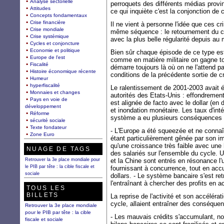
Analyse sectorielle
perroquets des différents médias provin
Attitudes
ce qui inquiète c'est la conjonction de c
Concepts fondamentaux
Crise financière
Il ne vient à personne l'idée que ces cr
Crise mondiale
même séquence : le retournement du cy
Crise systémique
avec la plus belle régularité depuis au
Cycles et conjoncture
Economie et politique
Bien sûr chaque épisode de ce type est
Europe de l'est
comme en matière militaire on gagne tou
Fiscalité
démarre toujours là où on ne l'attend 
Histoire économique récente
conditions de la précédente sortie de cr
Humeur
hyperfiscalité
Le ralentissement de 2001-2003 avait é
Monnaies et changes
autorités des Etats-Unis : effondrement
Pays en voie de
est alignée de facto avec le dollar (en
développement
et inondation monétaire. Les taux d'int
Réforme
système a eu plusieurs conséquences 
sécurité sociale
Texte fondateur
- L'Europe a été squeezée et ne connaî
Zone Euro
étant particulièrement gênée par son 
qu'une croissance très faible avec une
NUAGE DE TAGS
des salariés sur l'ensemble du cycle. U
Retrouver la 3e place mondiale pour
et la Chine sont entrés en résonance l'u
le PIB par tête : la cible fiscale et
fournissant à concurrence, tout en acc
sociale
dollars. - Le système bancaire s'est retr
l'entraînant à chercher des profits en 
TOUS LES
BILLETS
La reprise de l'activité et son accéléra
cycle, allaient entraîner des conséque
Retrouver la 3e place mondiale
pour le PIB par tête : la cible
- Les mauvais crédits s'accumulant, no
fiscale et sociale