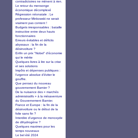
contradictoires ne mènent à rien.
Le retour du mensonge
économique décomplexé
Régression néonatale : Le
professeur Minkowski ne serait
vraiment pas content !
Budgets irresponsables : bataille
instructive entre deux hauts
fonctionnaires
Erreurs évitables et déficits
abyssaux : la fin de la
désinvolture ?
Enfin un prix "Nobel" d'économie
qui le mérite
Quelques livres à lire sur la crise
et ses solutions
Impôts et dépenses publiques :
l'urgence absolue d'éviter le
gouffre.
Que pensez du nouveau
gouvernement Barnier ?
De la nuisance des « marchés
administratifs » à la mésaventure
du Gouvernement Barnier.
France et Europe : la fin de la
désinvolture ou le début de la
folie sans fin ?
Interdire d'urgence de monoxyde
de dihydrogène ?
Quelques maximes pour les
temps nouveaux
Le bel été 2024