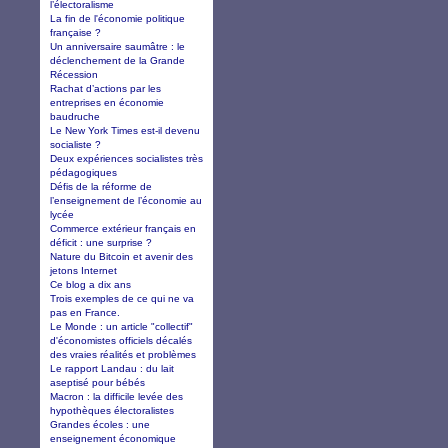
l’électoralisme
La fin de l'économie politique
française ?
Un anniversaire saumâtre : le
déclenchement de la Grande
Récession
Rachat d’actions par les
entreprises en économie
baudruche
Le New York Times est-il devenu
socialiste ?
Deux expériences socialistes très
pédagogiques
Défis de la réforme de
l’enseignement de l’économie au
lycée
Commerce extérieur français en
déficit : une surprise ?
Nature du Bitcoin et avenir des
jetons Internet
Ce blog a dix ans
Trois exemples de ce qui ne va
pas en France.
Le Monde : un article "collectif"
d'économistes officiels décalés
des vraies réalités et problèmes
Le rapport Landau : du lait
aseptisé pour bébés
Macron : la difficile levée des
hypothèques électoralistes
Grandes écoles : une
enseignement économique