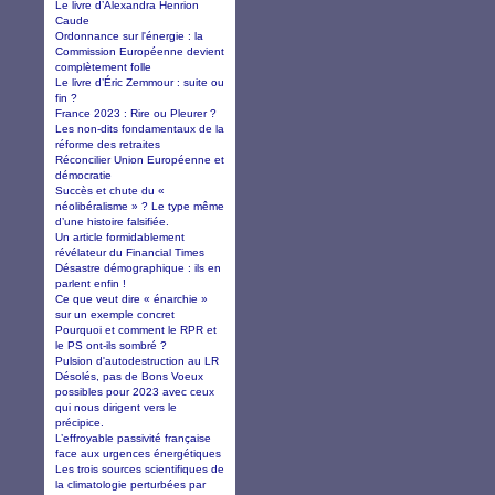
Le livre d’Alexandra Henrion
Caude
Ordonnance sur l'énergie : la
Commission Européenne devient
complètement folle
Le livre d’Éric Zemmour : suite ou
fin ?
France 2023 : Rire ou Pleurer ?
Les non-dits fondamentaux de la
réforme des retraites
Réconcilier Union Européenne et
démocratie
Succès et chute du «
néolibéralisme » ? Le type même
d’une histoire falsifiée.
Un article formidablement
révélateur du Financial Times
Désastre démographique : ils en
parlent enfin !
Ce que veut dire « énarchie »
sur un exemple concret
Pourquoi et comment le RPR et
le PS ont-ils sombré ?
Pulsion d'autodestruction au LR
Désolés, pas de Bons Voeux
possibles pour 2023 avec ceux
qui nous dirigent vers le
précipice.
L’effroyable passivité française
face aux urgences énergétiques
Les trois sources scientifiques de
la climatologie perturbées par