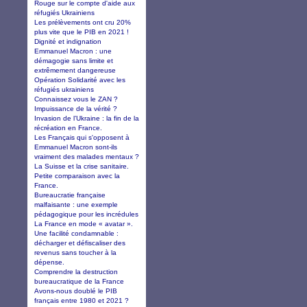
Rouge sur le compte d'aide aux
réfugiés Ukrainiens
Les prélèvements ont cru 20%
plus vite que le PIB en 2021 !
Dignité et indignation
Emmanuel Macron : une
démagogie sans limite et
extrêmement dangereuse
Opération Solidarité avec les
réfugiés ukrainiens
Connaissez vous le ZAN ?
Impuissance de la vérité ?
Invasion de l’Ukraine : la fin de la
récréation en France.
Les Français qui s'opposent à
Emmanuel Macron sont-ils
vraiment des malades mentaux ?
La Suisse et la crise sanitaire.
Petite comparaison avec la
France.
Bureaucratie française
malfaisante : une exemple
pédagogique pour les incrédules
La France en mode « avatar ».
Une facilité condamnable :
décharger et défiscaliser des
revenus sans toucher à la
dépense.
Comprendre la destruction
bureaucratique de la France
Avons-nous doublé le PIB
français entre 1980 et 2021 ?