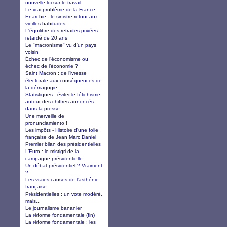
nouvelle loi sur le travail
Le vrai problème de la France
Enarchie : le sinistre retour aux
vieilles habitudes
L'équilibre des retraites privées
retardé de 20 ans
Le "macronisme" vu d'un pays
voisin
Échec de l’économisme ou
échec de l’économie ?
Saint Macron : de l’ivresse
électorale aux conséquences de
la démagogie
Statistiques : éviter le fétichisme
autour des chiffres annoncés
dans la presse
Une merveille de
pronunciamiento !
Les impôts - Histoire d'une folie
française de Jean Marc Daniel
Premier bilan des présidentielles
L’Euro : le mistigri de la
campagne présidentielle
Un débat présidentiel ? Vraiment
?
Les vraies causes de l'asthénie
française
Présidentielles : un vote modéré,
mais...
Le journalisme bananier
La réforme fondamentale (fin)
La réforme fondamentale : les