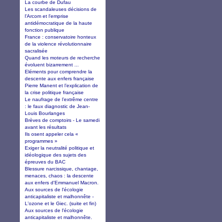
La courbe de Dufau
Les scandaleuses décisions de
l'Arcom et l'emprise
antidémocratique de la haute
fonction publique
France : conservatoire honteux
de la violence révolutionnaire
sacralisée
Quand les moteurs de recherche
évoluent bizarrement ...
Eléments pour comprendre la
descente aux enfers française
Pierre Manent et l’explication de
la crise politique française
Le naufrage de l’extrême centre
: le faux diagnostic de Jean-
Louis Bourlanges
Brèves de comptoirs - Le samedi
avant les résultats
Ils osent appeler cela «
programmes »
Exiger la neutralité politique et
idéologique des sujets des
épreuves du BAC
Blessure narcissique, chantage,
menaces, chaos : la descente
aux enfers d'Emmanuel Macron.
Aux sources de l'écologie
anticapitaliste et malhonnête -
L'ozone et le Giec. (suite et fin)
Aux sources de l'écologie
anticapitaliste et malhonnête.