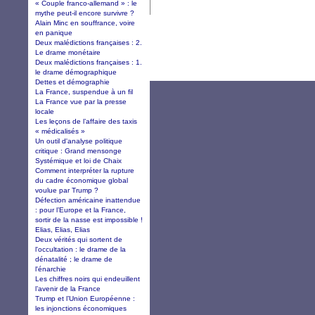
« Couple franco-allemand » : le
mythe peut-il encore survivre ?
Alain Minc en souffrance, voire
en panique
Deux malédictions françaises : 2.
Le drame monétaire
Deux malédictions françaises : 1.
le drame démographique
Dettes et démographie
La France, suspendue à un fil
La France vue par la presse
locale
Les leçons de l’affaire des taxis
« médicalisés »
Un outil d'analyse politique
critique : Grand mensonge
Systémique et loi de Chaix
Comment interpréter la rupture
du cadre économique global
voulue par Trump ?
Défection américaine inattendue
: pour l’Europe et la France,
sortir de la nasse est impossible !
Elias, Elias, Elias
Deux vérités qui sortent de
l'occultation : le drame de la
dénatalité ; le drame de
l'énarchie
Les chiffres noirs qui endeuillent
l’avenir de la France
Trump et l’Union Européenne :
les injonctions économiques