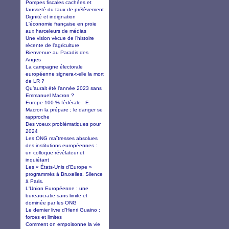
Pompes fiscales cachées et
fausseté du taux de prélèvement
Dignité et indignation
L'économie française en proie
aux harceleurs de médias
Une vision vécue de l’histoire
récente de l’agriculture
Bienvenue au Paradis des
Anges
La campagne électorale
européenne signera-t-elle la mort
de LR ?
Qu’aurait été l’année 2023 sans
Emmanuel Macron ?
Europe 100 % fédérale : E.
Macron la prépare ; le danger se
rapproche
Des voeux problématiques pour
2024
Les ONG maîtresses absolues
des institutions européennes :
un colloque révélateur et
inquiétant
Les « États-Unis d’Europe »
programmés à Bruxelles. Silence
à Paris.
L'Union Européenne : une
bureaucratie sans limite et
dominée par les ONG
Le dernier livre d’Henri Guaino :
forces et limites
Comment on empoisonne la vie