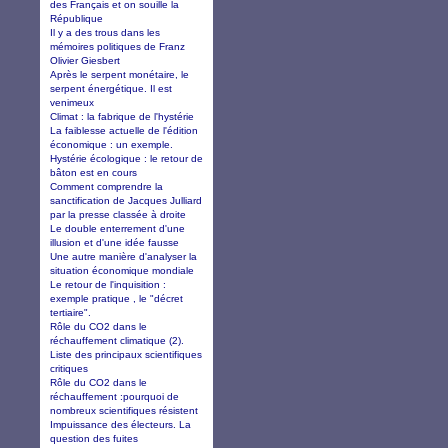
des Français et on souille la
République
Il y a des trous dans les
mémoires politiques de Franz
Olivier Giesbert
Après le serpent monétaire, le
serpent énergétique. Il est
venimeux
Climat : la fabrique de l'hystérie
La faiblesse actuelle de l'édition
économique : un exemple.
Hystérie écologique : le retour de
bâton est en cours
Comment comprendre la
sanctification de Jacques Julliard
par la presse classée à droite
Le double enterrement d'une
illusion et d'une idée fausse
Une autre manière d'analyser la
situation économique mondiale
Le retour de l'inquisition :
exemple pratique , le "décret
tertiaire".
Rôle du CO2 dans le
réchauffement climatique (2).
Liste des principaux scientifiques
critiques
Rôle du CO2 dans le
réchauffement :pourquoi de
nombreux scientifiques résistent
Impuissance des électeurs. La
question des fuites