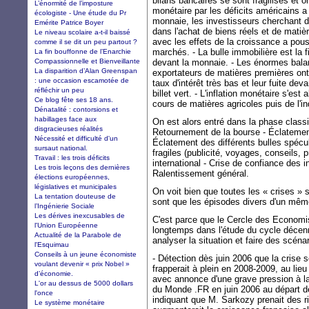
bilans bancaires se sont fragilisés et on
L’énormité de l’imposture
monétaire par les déficits américains a 
écologiste - Une étude du Pr
monnaie, les investisseurs cherchant d
Emérite Patrice Boyer
dans l'achat de biens réels et de matiè
Le niveau scolaire a-t-il baissé
avec les effets de la croissance a pou
comme il se dit un peu partout ?
marchés. - La bulle immobilière est la fi
La fin bouffonne de l’Enarchie
Compassionnelle et Bienveillante
devant la monnaie. - Les énormes bal
La disparition d’Alan Greenspan
exportateurs de matières premières ont
: une occasion escamotée de
taux d'intérêt très bas et leur fuite deva
réfléchir un peu
billet vert. - L'inflation monétaire s'es
Ce blog fête ses 18 ans.
cours de matières agricoles puis de l'in
Dénatalité : contorsions et
habillages face aux
On est alors entré dans la phase class
disgracieuses réalités
Retournement de la bourse - Éclatement
Nécessité et difficulté d'un
Éclatement des différents bulles spécu
sursaut national.
fragiles (publicité, voyages, conseils,
Travail : les trois déficits
international - Crise de confiance des
Les trois leçons des dernières
Ralentissement général.
élections européennes,
législatives et municipales
On voit bien que toutes les « crises » s
La tentation douteuse de
sont que les épisodes divers d'un mê
l’Ingénierie Sociale
Les dérives inexcusables de
C'est parce que le Cercle des Economis
l'Union Européenne
longtemps dans l'étude du cycle décenn
Actualité de la Parabole de
analyser la situation et faire des scéna
l'Esquimau
Conseils à un jeune économiste
- Détection dès juin 2006 que la crise 
voulant devenir « prix Nobel »
frapperait à plein en 2008-2009, au l
d’économie.
avec annonce d'une grave pression à la b
L'or au dessus de 5000 dollars
du Monde .FR en juin 2006 au départ de
l'once
indiquant que M. Sarkozy prenait des ri
Le système monétaire