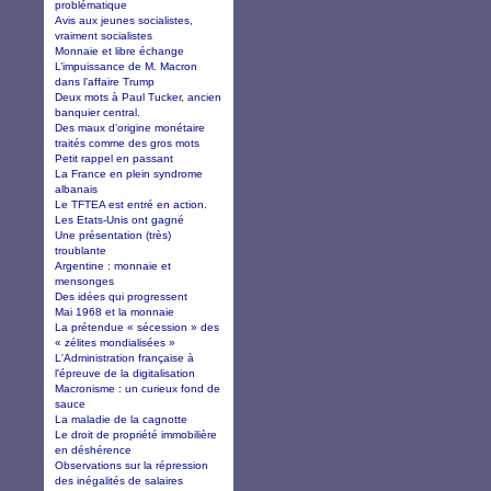
problématique
Avis aux jeunes socialistes,
vraiment socialistes
Monnaie et libre échange
L’impuissance de M. Macron
dans l’affaire Trump
Deux mots à Paul Tucker, ancien
banquier central.
Des maux d’origine monétaire
traités comme des gros mots
Petit rappel en passant
La France en plein syndrome
albanais
Le TFTEA est entré en action.
Les Etats-Unis ont gagné
Une présentation (très)
troublante
Argentine : monnaie et
mensonges
Des idées qui progressent
Mai 1968 et la monnaie
La prétendue « sécession » des
« zélites mondialisées »
L'Administration française à
l'épreuve de la digitalisation
Macronisme : un curieux fond de
sauce
La maladie de la cagnotte
Le droit de propriété immobilière
en déshérence
Observations sur la répression
des inégalités de salaires