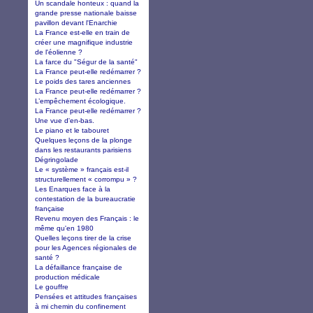
Un scandale honteux : quand la
grande presse nationale baisse
pavillon devant l'Enarchie
La France est-elle en train de
créer une magnifique industrie
de l'éolienne ?
La farce du "Ségur de la santé"
La France peut-elle redémarrer ?
Le poids des tares anciennes
La France peut-elle redémarrer ?
L’empêchement écologique.
La France peut-elle redémarrer ?
Une vue d'en-bas.
Le piano et le tabouret
Quelques leçons de la plonge
dans les restaurants parisiens
Dégringolade
Le « système » français est-il
structurellement « corrompu » ?
Les Enarques face à la
contestation de la bureaucratie
française
Revenu moyen des Français : le
même qu'en 1980
Quelles leçons tirer de la crise
pour les Agences régionales de
santé ?
La défaillance française de
production médicale
Le gouffre
Pensées et attitudes françaises
à mi chemin du confinement