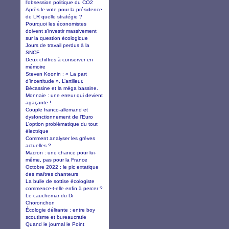
l'obsession politique du CO2
Après le vote pour la présidence
de LR quelle stratégie ?
Pourquoi les économistes
doivent s'investir massivement
sur la question écologique
Jours de travail perdus à la
SNCF
Deux chiffres à conserver en
mémoire
Steven Koonin : « La part
d’incertitude ». L’artilleur.
Bécassine et la méga bassine.
Monnaie : une erreur qui devient
agaçante !
Couple franco-allemand et
dysfonctionnement de l’Euro
L’option problématique du tout
électrique
Comment analyser les grèves
actuelles ?
Macron : une chance pour lui-
même, pas pour la France
Octobre 2022 : le pic extatique
des maîtres chanteurs
La bulle de sottise écologiste
commence-t-elle enfin à percer ?
Le cauchemar du Dr
Choronchon
Écologie délirante : entre boy
scoutisme et bureaucratie
Quand le journal le Point