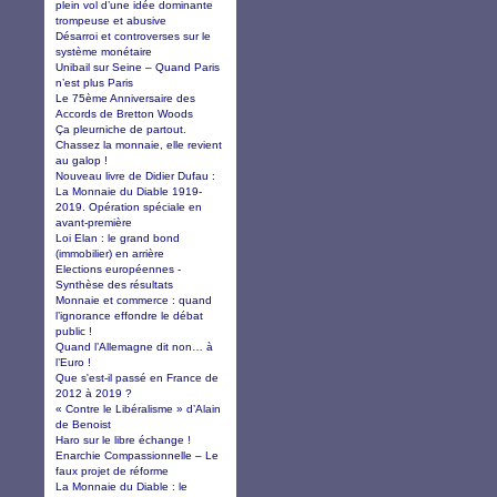
plein vol d’une idée dominante
trompeuse et abusive
Désarroi et controverses sur le
système monétaire
Unibail sur Seine – Quand Paris
n’est plus Paris
Le 75ème Anniversaire des
Accords de Bretton Woods
Ça pleurniche de partout.
Chassez la monnaie, elle revient
au galop !
Nouveau livre de Didier Dufau :
La Monnaie du Diable 1919-
2019. Opération spéciale en
avant-première
Loi Elan : le grand bond
(immobilier) en arrière
Elections européennes -
Synthèse des résultats
Monnaie et commerce : quand
l’ignorance effondre le débat
public !
Quand l’Allemagne dit non… à
l’Euro !
Que s'est-il passé en France de
2012 à 2019 ?
« Contre le Libéralisme » d’Alain
de Benoist
Haro sur le libre échange !
Enarchie Compassionnelle – Le
faux projet de réforme
La Monnaie du Diable : le