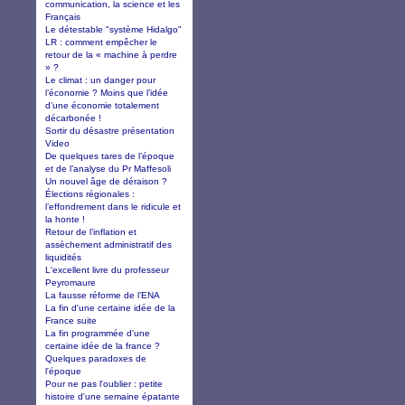
communication, la science et les
Français
Le détestable "système Hidalgo"
LR : comment empêcher le
retour de la « machine à perdre
» ?
Le climat : un danger pour
l’économie ? Moins que l’idée
d’une économie totalement
décarbonée !
Sortir du désastre présentation
Video
De quelques tares de l’époque
et de l’analyse du Pr Maffesoli
Un nouvel âge de déraison ?
Élections régionales :
l’effondrement dans le ridicule et
la honte !
Retour de l’inflation et
assèchement administratif des
liquidités
L'excellent livre du professeur
Peyromaure
La fausse réforme de l’ENA
La fin d'une certaine idée de la
France suite
La fin programmée d'une
certaine idée de la france ?
Quelques paradoxes de
l'époque
Pour ne pas l'oublier : petite
histoire d'une semaine épatante