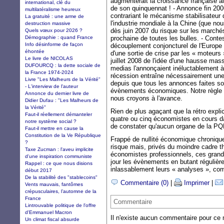
augmenterait la croissance française al
international, clé du
de son quinquennat ! - Annonce fin 200
multilatéralisme heureux
contrariant le mécanisme stabilisateur d
La gratuité : une arme de
l'industrie mondiale à la Chine (que nou
destruction massive
dès juin 2007 du risque sur les marchés
Quels vœux pour 2026 ?
Démographie : quand France
prochaine de toutes les bulles. - Contes
Info désinforme de façon
découplement conjoncturel de l'Europe »
éhontée
d'une sortie de crise par les « moteurs 
Le livre de NICOLAS
juillet 2008 de l'idée d'une hausse mas
DUFOURCQ : la dette sociale de
medias l'annonçaient inéluctablement à 
la France 1974-2024
récession entraîne nécessairement une
Livre "Les Malheurs de la Vérité"
depuis que tous les annonces faites s
- L'interview de l'auteur
évènements économiques. Notre règle 
Annonce du dernier livre de
nous croyons à l'avance.
Didier Dufau : "Les Malheurs de
la Vérité"
Rien de plus agaçant que la rétro explic
Faut-il réellement démanteler
quatre ou cinq économistes en cours d
notre système social ?
de constater qu'aucun organe de la PQN 
Faut-il mettre en cause la
Constitution de la Ve République
Frappé de nullité économique chronique
?
risque mais, privés du moindre cadre th
Taxe Zucman : l'aveu implicite
économistes professionnels, ces grands 
d'une inspiration communiste
jour les évènements en butant régulière
Rappel : ce que nous disions
inlassablement leurs « analyses », com
début 2017
De la stabilité des "stablecoins"
Commentaire (0)
|
Imprimer
|
Vents mauvais, fantômes
crépusculaires, l’automne de la
France
Commentaire
Lintrouvable politique de l'offre
d'Emmanuel Macron
Il n'existe aucun commentaire pour ce
Un climat fiscal absurde