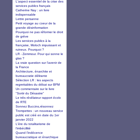
L'aspect essentiel de la crise des
services publics français
Catherine Nay : un livre
indispensable
Lettre persanne
Petit voyage au coeur de la
grande désinformation
Pourquoi ne pas réformer le droit
de grève
Les services publics à la
française, Moloch impuissant et
ruineux. Pourquoi ?
LR - Zemmour. Pour qui sonne le
glas ?
La vraie question sur l'avenir de
la France
Architecture, énarchite et
bureaucratie délirante
Sélection LR : les aspects
regrettables du débat sur BFM
Un commentaire sur le livre
"Sortir du Désastre"
Le très révélateur rapport écolo
de RTE
Sonnez Buccins,résonnez
Trompettes : un nouveau service
public est créé en date du 1er
janvier 2022
L'ère du totalitarisme de
l'imbécillité
Quand l’indécence
bureaucratique et énarchique