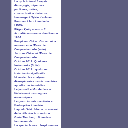
Un cycle infernal français :
démagogie, dépenses
publiques, dettes,
communication niaiseuse,
Hommage à Sylvie Kaufmann
Pourquoi il faut interdire la
LIBRA
Pik(pock)etty – saison 2
Actualité saisissante d'un livre de
1934
Pompidou, Chirac, Giscard et la
naissance de l'Enarchie
Compassionnelle (suite)
Jacques Chirac et l'Enarchie
Compassionnelle
Octobre 2019. Quelques
Instantanés (Suite)
Octobre 2019 : quelques
instantanés significatifs
Monnaie : les analyses
désespérantes des économistes
appelés par les médias
Le journal Le Monde face à
l’éclatement des dogmes
économiques
Le grand tournis monétaire et
l'hélicoptère à fumiste
L’appel d’Alain Minc à un sursaut
de la réflexion économique
Greta Thunberg : l'interview
fondamentale.
Un spectacle rare : l’explosion en