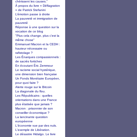
chérissent les causes.”
À propos du livre « Déflagration
» de Patrick Stefanini
L’émotion passe à droite
La pauvreté et immigration de
pauvreté
Réponse à une question sur la
vocation de ce blog
"Plus cela change, plus c'est la
même chose"
Emmanuel Macron et la CEDH :
hauteur nécessaire ou
rafistolage ?
Les Énarques compassionnels :
de sacrés fortiches
En écoutant Éric Zemmour
Le racisme social hystérique,
une dimension bien française
Un Fonds Monétaire Européen,
pour quoi faire ?
Alerte rouge sur le Bitcoin
La diagonale du flou.
Les Républicains : quelles
orientations dans une France
plus étatisée que jamais ?
Macron : prisonnier de son
conseiller économique ?
La lancinante question
européenne
L'économie vue par des nuls.
L'exemple de Libération.
Le désastre Hidalgo. Le livre