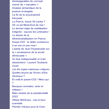
dommageables du concept
erroné de « transition »
Analyse sémantique de la
posture écologiste
La fin de la souveraineté
française
La France, future Sri Lanka ?
Oh ce joli Week-End de mai !
Le dernier objet de mobilisation
indignée : sauvez les Liminaires !
Le drame de la
désindustrialisation en France
Passe-CO2 : le délire commence
à se voir un peu trop !
L’article de Jean Peyrelevade sur
la « renaissance de la social-
démocratie ».
Un livre indispensable et à lire
absolument : Laurent Toubiana
Covid
Les dix sujets nationaux critiques
Quelles leçons de l'échec d'Eric
Zemmour ?
Et voilà le passe-CO2 ! Merci qui
?
Banques centrales, vertu et
inflation !
Bilan sinistre de la présidentielle
2022
Affaire McKinsey : vrai et faux
scandale
Premier chèque pour la Croix-