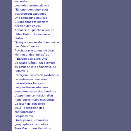
sommaire
Les trois manières de voir
l’Europe, dont deux sont
actuellement caduques
Une campagne pour les
Européennes totalement
décalée des enjeux
Annonce du prochain livre de
Didier Dufau : La monnaie du
Diable
Quelques leçons du phénomène
des Gilets Jaunes
Psychodrame autour de Jean
Monnet et des "pères" de
"l'Europe des Etats-Unis"
Le Grand Débat : Un exemple
au cœur de la « démocratie de
l’informe ».
L'affligeant spectacle médiatique
de certains économistes
universitaires français
Les prochaines élections
européennes en dix questions
L’opportune confession d’un
haut fonctionnaire macroniste
La leçon de Thiberville
2018 : l’explosion des
contradictions !
Craquements
Gilets jaunes, urbanistes,
géographes et sornettes
Trois Vœux dans l’esprit du