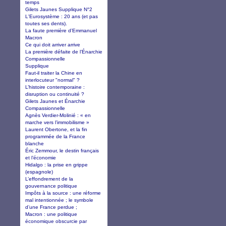
temps
Gilets Jaunes Supplique N°2
L'Eurosystème : 20 ans (et pas
toutes ses dents).
La faute première d’Emmanuel
Macron
Ce qui doit arriver arrive
La première défaite de l’Énarchie
Compassionnelle
Supplique
Faut-il traiter la Chine en
interlocuteur "normal" ?
L’histoire contemporaine :
disruption ou continuité ?
Gilets Jaunes et Énarchie
Compassionnelle
Agnès Verdier-Molinié : « en
marche vers l’immobilisme »
Laurent Obertone, et la fin
programmée de la France
blanche
Éric Zemmour, le destin français
et l’économie
Hidalgo : la prise en grippe
(espagnole)
L’effondrement de la
gouvernance politique
Impôts à la source : une réforme
mal intentionnée ; le symbole
d’une France perdue ;
Macron : une politique
économique obscurcie par