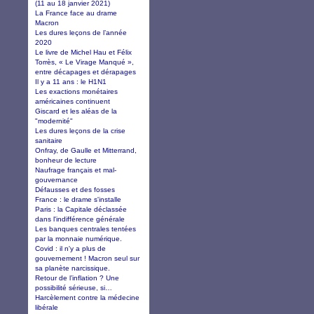
(11 au 18 janvier 2021)
La France face au drame
Macron
Les dures leçons de l’année
2020
Le livre de Michel Hau et Félix
Torrès, « Le Virage Manqué »,
entre décapages et dérapages
Il y a 11 ans : le H1N1
Les exactions monétaires
américaines continuent
Giscard et les aléas de la
"modernité"
Les dures leçons de la crise
sanitaire
Onfray, de Gaulle et Mitterrand,
bonheur de lecture
Naufrage français et mal-
gouvernance
Défausses et des fosses
France : le drame s'installe
Paris : la Capitale déclassée
dans l'indifférence générale
Les banques centrales tentées
par la monnaie numérique.
Covid : il n'y a plus de
gouvernement ! Macron seul sur
sa planète narcissique.
Retour de l’inflation ? Une
possibilité sérieuse, si…
Harcèlement contre la médecine
libérale