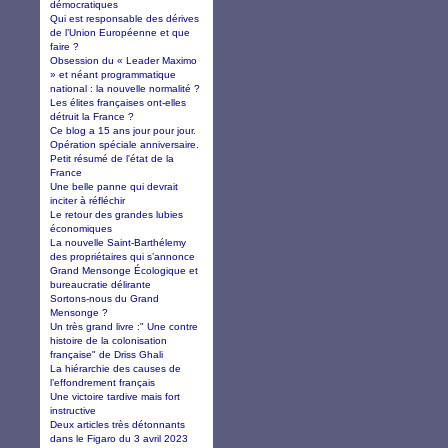
démocratiques
Qui est responsable des dérives
de l’Union Européenne et que
faire ?
Obsession du « Leader Maximo
» et néant programmatique
national : la nouvelle normalité ?
Les élites françaises ont-elles
détruit la France ?
Ce blog a 15 ans jour pour jour.
Opération spéciale anniversaire.
Petit résumé de l'état de la
France
Une belle panne qui devrait
inciter à réfléchir
Le retour des grandes lubies
économiques
La nouvelle Saint-Barthélemy
des propriétaires qui s’annonce
Grand Mensonge Écologique et
bureaucratie délirante
Sortons-nous du Grand
Mensonge ?
Un très grand livre :" Une contre
histoire de la colonisation
française" de Driss Ghali
La hiérarchie des causes de
l’effondrement français
Une victoire tardive mais fort
instructive
Deux articles très détonnants
dans le Figaro du 3 avril 2023