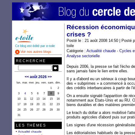
Récession économique
crises ?
Posté le : 21 août 2008 14:50 | Posté 
toile
Ce blog est édité par e-toile
Catégorie :
Actualité chaude
-
Cycles e
Voir nos autres blogs
Analyse sectorielle
RECHERCHE
Depuis 2006, la presse se fait l'écho 
sans jamais faire le lien entre elles.
<<
août 2026
>>
Il y a d'abord eu un sérieux à coup bour
lun.
mar.
mer.
jeu.
ven.
sam.
dim.
des « subprimes » a commencé à occup
des crédits interbancaires à partir de l'
1
2
3
4
5
6
7
8
9
On a ensuite signalé l'apparition de ré
10
11
12
13
14
15
16
notamment aux Etats-Unis et au RU. On
biens durables et des matières premiè
17
18
19
20
21
22
23
24
25
26
27
28
29
30
Le krach du dollar a alors mobilisé l'atte
31
produits agricoles d'abord puis sur prat
Les signes d'une récession généralisé
LES THÈMES
Actualité chaude
Les éditorialistes habituels de la press