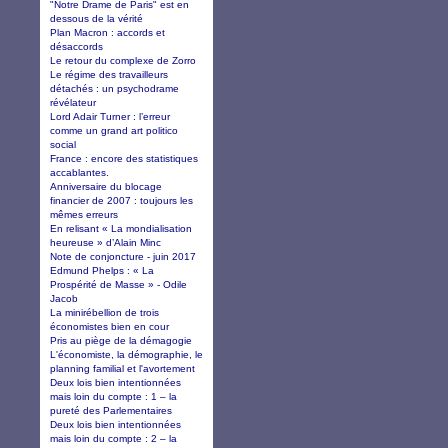
"Notre Drame de Paris" est en
dessous de la vérité
Plan Macron : accords et
désaccords
Le retour du complexe de Zorro
Le régime des travailleurs
détachés : un psychodrame
révélateur
Lord Adair Turner : l’erreur
comme un grand art politico
social
France : encore des statistiques
accablantes.
Anniversaire du blocage
financier de 2007 : toujours les
mêmes erreurs
En relisant « La mondialisation
heureuse » d’Alain Minc
Note de conjoncture - juin 2017
Edmund Phelps : « La
Prospérité de Masse » - Odile
Jacob
La minirébellion de trois
économistes bien en cour
Pris au piège de la démagogie
L'économiste, la démographie, le
planning familial et l'avortement
Deux lois bien intentionnées
mais loin du compte : 1 – la
pureté des Parlementaires
Deux lois bien intentionnées
mais loin du compte : 2 – la