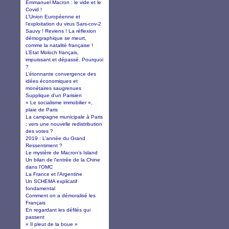
Emmanuel Macron : le vide et le
Covid !
L’Union Européenne et
l’exploitation du virus Sars-cov-2
Sauvy ! Reviens ! La réflexion
démographique se meurt,
comme la natalité française !
L’Etat Moloch français,
impuissant et dépassé. Pourquoi
?
L’étonnante convergence des
idées économiques et
monétaires saugrenues
Supplique d'un Parisien
« Le socialisme immobilier »,
plaie de Paris
La campagne municipale à Paris
: vers une nouvelle redistribution
des votes ?
2019 : L’année du Grand
Ressentiment ?
Le mystère de Macron’s Island
Un bilan de l'entrée de la Chine
dans l'OMC
La France et l'Argentine
Un SCHEMA explicatif
fondamental
Comment on a démoralisé les
Français
En regardant les défilés qui
passent
« Il pleut de la boue »