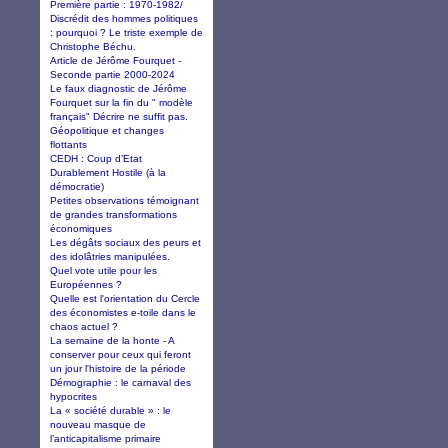
Première partie : 1970-1982/
Discrédit des hommes politiques
: pourquoi ? Le triste exemple de
Christophe Béchu.
Article de Jérôme Fourquet -
Seconde partie 2000-2024
Le faux diagnostic de Jérôme
Fourquet sur la fin du " modèle
français" Décrire ne suffit pas.
Géopolitique et changes
flottants
CEDH : Coup d’Etat
Durablement Hostile (à la
démocratie)
Petites observations témoignant
de grandes transformations
économiques
Les dégâts sociaux des peurs et
des idolâtries manipulées.
Quel vote utile pour les
Européennes ?
Quelle est l'orientation du Cercle
des économistes e-toile dans le
chaos actuel ?
La semaine de la honte - A
conserver pour ceux qui feront
un jour l'histoire de la période
Démographie : le carnaval des
hypocrites
La « société durable » : le
nouveau masque de
l’anticapitalisme primaire