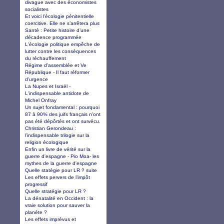
divague avec des économistes
socialistes
Et voici l’écologie pénitentielle
coercitive. Elle ne s’arrêtera plus
Santé : Petite histoire d’une
décadence programmée
L'écologie politique empêche de
lutter contre les conséquences
du réchauffement
Régime d’assemblée et Ve
République - Il faut réformer
d'urgence
La Nupes et Israël -
L'indispensable antidote de
Michel Onfray
Un sujet fondamental : pourquoi
87 à 90% des juifs français n'ont
pas été dépôrtés et ont survécu.
Christian Gerondeau :
l'indispensable trilogie sur la
religion écologique
Enfin un livre de vérité sur la
guerre d'espagne - Pio Moa- les
mythes de la guerre d'espagne
Quelle statégie pour LR ? suite
Les effets pervers de l’impôt
progressif
Quelle stratégie pour LR ?
La dénatalité en Occident : la
vraie solution pour sauver la
planète ?
Les effets imprévus et