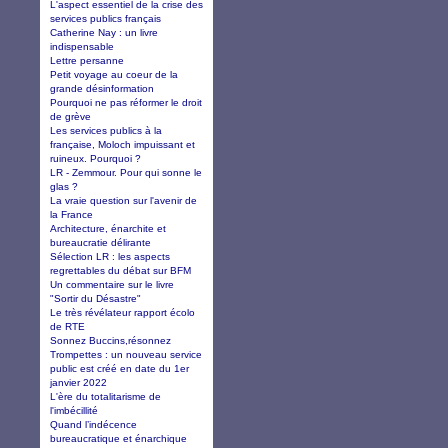
L'aspect essentiel de la crise des
services publics français
Catherine Nay : un livre
indispensable
Lettre persanne
Petit voyage au coeur de la
grande désinformation
Pourquoi ne pas réformer le droit
de grève
Les services publics à la
française, Moloch impuissant et
ruineux. Pourquoi ?
LR - Zemmour. Pour qui sonne le
glas ?
La vraie question sur l'avenir de
la France
Architecture, énarchite et
bureaucratie délirante
Sélection LR : les aspects
regrettables du débat sur BFM
Un commentaire sur le livre
"Sortir du Désastre"
Le très révélateur rapport écolo
de RTE
Sonnez Buccins,résonnez
Trompettes : un nouveau service
public est créé en date du 1er
janvier 2022
L'ère du totalitarisme de
l'imbécillité
Quand l’indécence
bureaucratique et énarchique