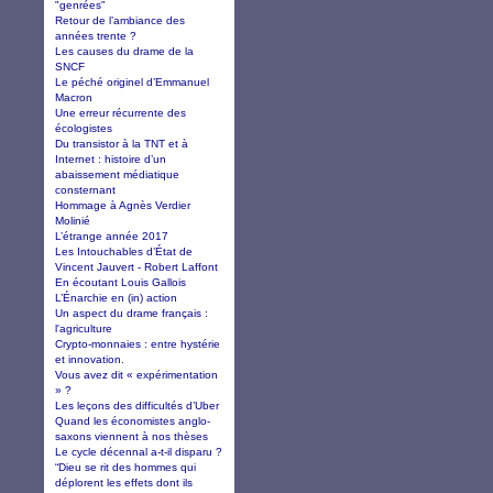
"genrées"
Retour de l’ambiance des
années trente ?
Les causes du drame de la
SNCF
Le péché originel d’Emmanuel
Macron
Une erreur récurrente des
écologistes
Du transistor à la TNT et à
Internet : histoire d’un
abaissement médiatique
consternant
Hommage à Agnès Verdier
Molinié
L’étrange année 2017
Les Intouchables d’État de
Vincent Jauvert - Robert Laffont
En écoutant Louis Gallois
L’Énarchie en (in) action
Un aspect du drame français :
l'agriculture
Crypto-monnaies : entre hystérie
et innovation.
Vous avez dit « expérimentation
» ?
Les leçons des difficultés d’Uber
Quand les économistes anglo-
saxons viennent à nos thèses
Le cycle décennal a-t-il disparu ?
“Dieu se rit des hommes qui
déplorent les effets dont ils