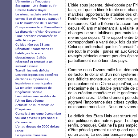
L’énormité de l’imposture
L'idée sous jacente, développée par F
écologiste - Une étude du Pr
faits, est que la liberté totale des chan
Emérite Patrice Boyer
marchés, apporterait la stabilité des cha
Le niveau scolaire a-t-il baissé
l'atténuation des "chocs" éventuels, et 
comme il se dit un peu partout ?
La fin bouffonne de l’Enarchie
ressources. Cette théorie n'a aucun fo
Compassionnelle et Bienveillante
depuis 40 ans maintenant à la réalité 
La disparition d’Alan Greenspan
changes ne se stabilisent pas mais les 
: une occasion escamotée de
même que depuis 71 le rapport entre Do
réfléchir un peu
correspondant) a varié deux fois du sim
Ce blog fête ses 18 ans.
Celui qui prétendrait que les "spreads" s
Dénatalité : contorsions et
rire tout le monde : parlez en aux Gre
habillages face aux
ravagés périodiquement pas des épisod
disgracieuses réalités
partiellement ruiné bien des pays.
Nécessité et difficulté d'un
sursaut national.
Comme nous l'avons mille fois démontr
Travail : les trois déficits
de facto, le dollar et d'un non système 
Les trois leçons des dernières
des déficits monstrueux et continus au
élections européennes,
principalement en Chine aujourd'hui, a
législatives et municipales
La tentation douteuse de
mécanisme de la double pyramide de cr
l’Ingénierie Sociale
de la création monétaire et le gonfleme
Les dérives inexcusables de
phénoménales. L'effondrement périodi
l'Union Européenne
aggravé l'importance des crises cycliqu
Actualité de la Parabole de
croissance mondiale. Nous en vivons un
l'Esquimau
Conseils à un jeune économiste
Le déficit des Etats Unis est structurel
voulant devenir « prix Nobel »
des politiques des autres pays. Le Jap
d’économie.
(enfin, presque). Cela ne l'a pas empêc
L'or au dessus de 5000 dollars
d'être périodiquement ruiné quand ces
l'once
ou un autre. Le secteur bancaire nippon
Le système monétaire