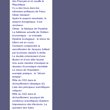
des Français et on souille la
République
Il y a des trous dans les
mémoires politiques de Franz
Olivier Giesbert
Après le serpent monétaire, le
serpent énergétique. Il est
venimeux
Climat : la fabrique de l'hystérie
La faiblesse actuelle de l'édition
économique : un exemple.
Hystérie écologique : le retour de
bâton est en cours
Comment comprendre la
sanctification de Jacques Julliard
par la presse classée à droite
Le double enterrement d'une
illusion et d'une idée fausse
Une autre manière d'analyser la
situation économique mondiale
Le retour de l'inquisition :
exemple pratique , le "décret
tertiaire".
Rôle du CO2 dans le
réchauffement climatique (2).
Liste des principaux scientifiques
critiques
Rôle du CO2 dans le
réchauffement :pourquoi de
nombreux scientifiques résistent
Impuissance des électeurs. La
question des fuites