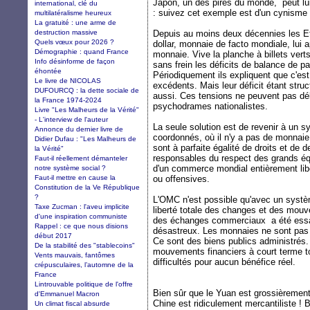
Japon, un des pires du monde, peut lui
international, clé du
: suivez cet exemple est d'un cynisme p
multilatéralisme heureux
La gratuité : une arme de
destruction massive
Depuis au moins deux décennies les Eta
Quels vœux pour 2026 ?
dollar, monnaie de facto mondiale, lui ap
Démographie : quand France
monnaie. Vive la planche à billets ver
Info désinforme de façon
sans frein les déficits de balance de 
éhontée
Périodiquement ils expliquent que c'es
Le livre de NICOLAS
excédents. Mais leur déficit étant stru
DUFOURCQ : la dette sociale de
aussi. Ces tensions ne peuvent pas dé
la France 1974-2024
psychodrames nationalistes.
Livre "Les Malheurs de la Vérité"
- L'interview de l'auteur
La seule solution est de revenir à un 
Annonce du dernier livre de
coordonnés, où il n'y a pas de monnaie
Didier Dufau : "Les Malheurs de
sont à parfaite égalité de droits et de
la Vérité"
responsables du respect des grands équi
Faut-il réellement démanteler
d'un commerce mondial entièrement lib
notre système social ?
Faut-il mettre en cause la
ou offensives.
Constitution de la Ve République
?
L'OMC n'est possible qu'avec un systè
Taxe Zucman : l'aveu implicite
liberté totale des changes et des mouv
d'une inspiration communiste
des échanges commerciaux a été essay
Rappel : ce que nous disions
désastreux. Les monnaies ne sont pa
début 2017
Ce sont des biens publics administrés. 
De la stabilité des "stablecoins"
mouvements financiers à court terme to
Vents mauvais, fantômes
difficultés pour aucun bénéfice réel.
crépusculaires, l’automne de la
France
Lintrouvable politique de l'offre
Bien sûr que le Yuan est grossièrement 
d'Emmanuel Macron
Chine est ridiculement mercantiliste ! Bi
Un climat fiscal absurde