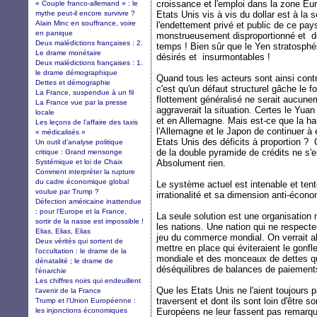
croissance et l'emploi dans la zone Eur
« Couple franco-allemand » : le
mythe peut-il encore survivre ?
Etats Unis vis à vis du dollar est à l
Alain Minc en souffrance, voire
l'endettement privé et public de ce pay
en panique
monstrueusement disproportionné et don
Deux malédictions françaises : 2.
temps ! Bien sûr que le Yen stratosph
Le drame monétaire
désirés et insurmontables !
Deux malédictions françaises : 1.
le drame démographique
Quand tous les acteurs sont ainsi contr
Dettes et démographie
c'est qu'un défaut structurel gâche le
La France, suspendue à un fil
flottement généralisé ne serait aucune
La France vue par la presse
aggraverait la situation. Certes le Yu
locale
et en Allemagne. Mais est-ce que la 
Les leçons de l’affaire des taxis
l'Allemagne et le Japon de continuer à
« médicalisés »
Etats Unis des déficits à proportion ?
Un outil d'analyse politique
de la double pyramide de crédits ne s'
critique : Grand mensonge
Systémique et loi de Chaix
Absolument rien.
Comment interpréter la rupture
du cadre économique global
Le système actuel est intenable et tent
voulue par Trump ?
irrationalité et sa dimension anti-éc
Défection américaine inattendue
: pour l’Europe et la France,
La seule solution est une organisation
sortir de la nasse est impossible !
les nations. Une nation qui ne respecte
Elias, Elias, Elias
jeu du commerce mondial. On verrait al
Deux vérités qui sortent de
mettre en place qui éviteraient le gon
l'occultation : le drame de la
mondiale et des monceaux de dettes qui 
dénatalité ; le drame de
déséquilibres de balances de paiements
l'énarchie
Les chiffres noirs qui endeuillent
Que les Etats Unis ne l'aient toujours p
l’avenir de la France
traversent et dont ils sont loin d'être s
Trump et l’Union Européenne :
les injonctions économiques
Européens ne leur fassent pas remarquer