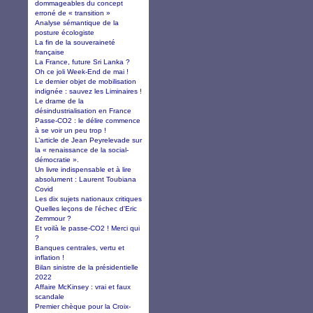
dommageables du concept
erroné de « transition »
Analyse sémantique de la
posture écologiste
La fin de la souveraineté
française
La France, future Sri Lanka ?
Oh ce joli Week-End de mai !
Le dernier objet de mobilisation
indignée : sauvez les Liminaires !
Le drame de la
désindustrialisation en France
Passe-CO2 : le délire commence
à se voir un peu trop !
L’article de Jean Peyrelevade sur
la « renaissance de la social-
démocratie ».
Un livre indispensable et à lire
absolument : Laurent Toubiana
Covid
Les dix sujets nationaux critiques
Quelles leçons de l'échec d'Eric
Zemmour ?
Et voilà le passe-CO2 ! Merci qui
?
Banques centrales, vertu et
inflation !
Bilan sinistre de la présidentielle
2022
Affaire McKinsey : vrai et faux
scandale
Premier chèque pour la Croix-