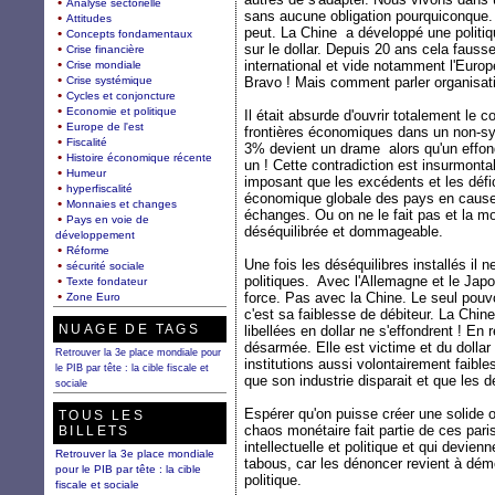
Analyse sectorielle
sans aucune obligation pourquiconque. A
Attitudes
peut. La Chine a développé une politiq
Concepts fondamentaux
sur le dollar. Depuis 20 ans cela faus
Crise financière
international et vide notamment l'Euro
Crise mondiale
Crise systémique
Bravo ! Mais comment parler organisati
Cycles et conjoncture
Economie et politique
Il était absurde d'ouvrir totalement le
Europe de l'est
frontières économiques dans un non-sy
Fiscalité
3% devient un drame alors qu'un effon
Histoire économique récente
un ! Cette contradiction est insurmont
Humeur
imposant que les excédents et les défic
hyperfiscalité
économique globale des pays en cause, 
Monnaies et changes
échanges. Ou on ne le fait pas et la m
Pays en voie de
déséquilibrée et dommageable.
développement
Réforme
Une fois les déséquilibres installés il 
sécurité sociale
politiques. Avec l'Allemagne et le Japo
Texte fondateur
force. Pas avec la Chine. Le seul pouvo
Zone Euro
c'est sa faiblesse de débiteur. La Chin
NUAGE DE TAGS
libellées en dollar ne s'effondrent ! En
désarmée. Elle est victime et du dollar
Retrouver la 3e place mondiale pour
institutions aussi volontairement faible
le PIB par tête : la cible fiscale et
que son industrie disparait et que les d
sociale
Espérer qu'on puisse créer une solide
TOUS LES
chaos monétaire fait partie de ces pari
BILLETS
intellectuelle et politique et qui devie
Retrouver la 3e place mondiale
tabous, car les dénoncer revient à démo
pour le PIB par tête : la cible
politique.
fiscale et sociale