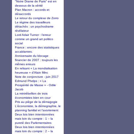
"Notre Drame de Paris" est en
dessous de la vérité
Plan Macron : accords et
désaccords
Le retour du complexe de Zorro
Le régime des travailleurs
détachés : un psychodrame
révélateur
Lord Adair Turner : l’erreur
comme un grand art politico
social
France : encore des statistiques
accablantes.
Anniversaire du blocage
financier de 2007 : toujours les
mêmes erreurs
En relisant « La mondialisation
heureuse » d’Alain Minc
Note de conjoncture - juin 2017
Edmund Phelps : « La
Prospérité de Masse » - Odile
Jacob
La minirébellion de trois
économistes bien en cour
Pris au piège de la démagogie
L'économiste, la démographie, le
planning familial et l'avortement
Deux lois bien intentionnées
mais loin du compte : 1 – la
pureté des Parlementaires
Deux lois bien intentionnées
mais loin du compte : 2 – la