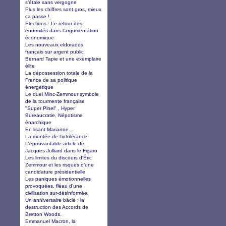
s’étale sans vergogne
Plus les chiffres sont gros, mieux
ça passe !
Elections : Le retour des
énormités dans l’argumentation
économique
Les nouveaux eldorados
français sur argent public
Bernard Tapie et une exemplaire
élite
La dépossession totale de la
France de sa politique
énergétique
Le duel Minc-Zemmour symbole
de la tourmente française
"Super Pinel" , Hyper
Bureaucratie, Népotisme
énarchique
En lisant Marianne…
La montée de l'intolérance
L'épouvantable article de
Jacques Julliard dans le Figaro
Les limites du discours d’Éric
Zemmour et les risques d’une
candidature présidentielle
Les paniques émotionnelles
provoquées, fléau d’une
civilisation sur-désinformée.
Un anniversaire bâclé : la
destruction des Accords de
Bretton Woods.
Emmanuel Macron, la