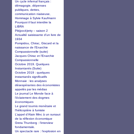
Un cycle infernal français :
démagogie, dépenses
publiques, dettes,
communication niaiseuse,
Hommage à Sylvie Kaufmann
Pourquoi il faut interdire la
LIBRA
Pik(pock)etty – saison 2
Actualité saisissante d'un livre de
1934
Pompidou, Chirac, Giscard et la
naissance de l'Enarchie
Compassionnelle (suite)
Jacques Chirac et l'Enarchie
Compassionnelle
Octobre 2019. Quelques
Instantanés (Suite)
Octobre 2019 : quelques
instantanés significatifs
Monnaie : les analyses
désespérantes des économistes
appelés par les médias
Le journal Le Monde face à
l’éclatement des dogmes
économiques
Le grand tournis monétaire et
l'hélicoptère à fumiste
L’appel d’Alain Minc à un sursaut
de la réflexion économique
Greta Thunberg : l'interview
fondamentale.
Un spectacle rare : l’explosion en