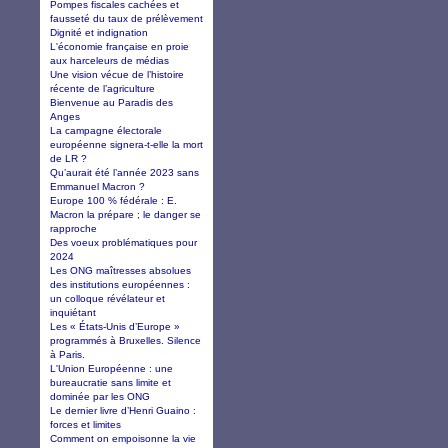
Pompes fiscales cachées et
fausseté du taux de prélèvement
Dignité et indignation
L'économie française en proie
aux harceleurs de médias
Une vision vécue de l’histoire
récente de l’agriculture
Bienvenue au Paradis des
Anges
La campagne électorale
européenne signera-t-elle la mort
de LR ?
Qu’aurait été l’année 2023 sans
Emmanuel Macron ?
Europe 100 % fédérale : E.
Macron la prépare ; le danger se
rapproche
Des voeux problématiques pour
2024
Les ONG maîtresses absolues
des institutions européennes :
un colloque révélateur et
inquiétant
Les « États-Unis d’Europe »
programmés à Bruxelles. Silence
à Paris.
L'Union Européenne : une
bureaucratie sans limite et
dominée par les ONG
Le dernier livre d’Henri Guaino :
forces et limites
Comment on empoisonne la vie