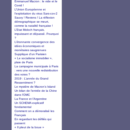
Emmanuel Macron : le vide et le
Covid !
L’Union Européenne et
l’exploitation du virus Sars-cov-2
Sauvy ! Reviens ! La réflexion
démographique se meurt,
comme la natalité française !
L’Etat Moloch français,
impuissant et dépassé. Pourquoi
?
L’étonnante convergence des
idées économiques et
monétaires saugrenues
Supplique d'un Parisien
« Le socialisme immobilier »,
plaie de Paris
La campagne municipale à Paris
: vers une nouvelle redistribution
des votes ?
2019 : L’année du Grand
Ressentiment ?
Le mystère de Macron’s Island
Un bilan de l'entrée de la Chine
dans l'OMC
La France et l'Argentine
Un SCHEMA explicatif
fondamental
Comment on a démoralisé les
Français
En regardant les défilés qui
passent
« Il pleut de la boue »