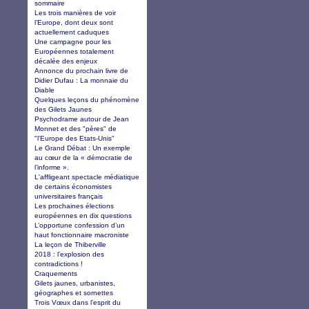
sommaire
Les trois manières de voir
l’Europe, dont deux sont
actuellement caduques
Une campagne pour les
Européennes totalement
décalée des enjeux
Annonce du prochain livre de
Didier Dufau : La monnaie du
Diable
Quelques leçons du phénomène
des Gilets Jaunes
Psychodrame autour de Jean
Monnet et des "pères" de
"l'Europe des Etats-Unis"
Le Grand Débat : Un exemple
au cœur de la « démocratie de
l’informe ».
L'affligeant spectacle médiatique
de certains économistes
universitaires français
Les prochaines élections
européennes en dix questions
L’opportune confession d’un
haut fonctionnaire macroniste
La leçon de Thiberville
2018 : l’explosion des
contradictions !
Craquements
Gilets jaunes, urbanistes,
géographes et sornettes
Trois Vœux dans l’esprit du