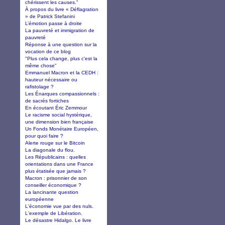
chérissent les causes.”
À propos du livre « Déflagration
» de Patrick Stefanini
L’émotion passe à droite
La pauvreté et immigration de
pauvreté
Réponse à une question sur la
vocation de ce blog
"Plus cela change, plus c'est la
même chose"
Emmanuel Macron et la CEDH :
hauteur nécessaire ou
rafistolage ?
Les Énarques compassionnels :
de sacrés fortiches
En écoutant Éric Zemmour
Le racisme social hystérique,
une dimension bien française
Un Fonds Monétaire Européen,
pour quoi faire ?
Alerte rouge sur le Bitcoin
La diagonale du flou.
Les Républicains : quelles
orientations dans une France
plus étatisée que jamais ?
Macron : prisonnier de son
conseiller économique ?
La lancinante question
européenne
L'économie vue par des nuls.
L'exemple de Libération.
Le désastre Hidalgo. Le livre