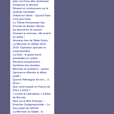
plein vol d’une idée dominante
trompeuse et abusive
Désarroi et controverses sur le
système monétaire
Unibail sur Seine – Quand Paris
n’est plus Paris
Le 75ème Anniversaire des
Accords de Bretton Woods
Ça pleurniche de partout.
Chassez la monnaie, elle revient
au galop !
Nouveau livre de Didier Dufau :
La Monnaie du Diable 1919-
2019. Opération spéciale en
avant-première
Loi Elan : le grand bond
(immobilier) en arrière
Elections européennes -
Synthèse des résultats
Monnaie et commerce : quand
l’ignorance effondre le débat
public !
Quand l’Allemagne dit non… à
l’Euro !
Que s'est-il passé en France de
2012 à 2019 ?
« Contre le Libéralisme » d’Alain
de Benoist
Haro sur le libre échange !
Enarchie Compassionnelle – Le
faux projet de réforme
La Monnaie du Diable : le