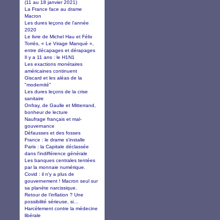
(11 au 18 janvier 2021)
La France face au drame
Macron
Les dures leçons de l’année
2020
Le livre de Michel Hau et Félix
Torrès, « Le Virage Manqué »,
entre décapages et dérapages
Il y a 11 ans : le H1N1
Les exactions monétaires
américaines continuent
Giscard et les aléas de la
"modernité"
Les dures leçons de la crise
sanitaire
Onfray, de Gaulle et Mitterrand,
bonheur de lecture
Naufrage français et mal-
gouvernance
Défausses et des fosses
France : le drame s'installe
Paris : la Capitale déclassée
dans l'indifférence générale
Les banques centrales tentées
par la monnaie numérique.
Covid : il n'y a plus de
gouvernement ! Macron seul sur
sa planète narcissique.
Retour de l’inflation ? Une
possibilité sérieuse, si…
Harcèlement contre la médecine
libérale