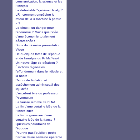
communication, la science et les
Français
Le détestable "système Hidalgo"
LR : comment empêcher le
retour de la « machine à perdre
» ?
Le climat : un danger pour
l’économie ? Moins que l’idée
d’une économie totalement
décarbonée !
Sortir du désastre présentation
Video
De quelques tares de l’époque
et de l’analyse du Pr Maffesoli
Un nouvel âge de déraison ?
Élections régionales :
l’effondrement dans le ridicule et
la honte !
Retour de l’inflation et
assèchement administratif des
liquidités
L'excellent livre du professeur
Peyromaure
La fausse réforme de l’ENA
La fin d'une certaine idée de la
France suite
La fin programmée d'une
certaine idée de la france ?
Quelques paradoxes de
l'époque
Pour ne pas l'oublier : petite
histoire d'une semaine épatante