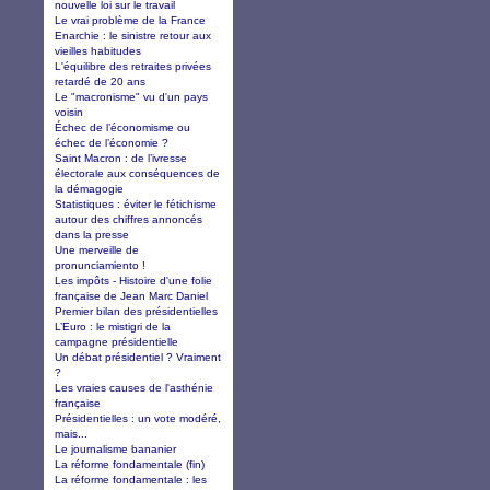
nouvelle loi sur le travail
Le vrai problème de la France
Enarchie : le sinistre retour aux
vieilles habitudes
L'équilibre des retraites privées
retardé de 20 ans
Le "macronisme" vu d'un pays
voisin
Échec de l’économisme ou
échec de l’économie ?
Saint Macron : de l’ivresse
électorale aux conséquences de
la démagogie
Statistiques : éviter le fétichisme
autour des chiffres annoncés
dans la presse
Une merveille de
pronunciamiento !
Les impôts - Histoire d'une folie
française de Jean Marc Daniel
Premier bilan des présidentielles
L’Euro : le mistigri de la
campagne présidentielle
Un débat présidentiel ? Vraiment
?
Les vraies causes de l'asthénie
française
Présidentielles : un vote modéré,
mais...
Le journalisme bananier
La réforme fondamentale (fin)
La réforme fondamentale : les