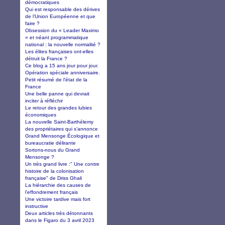
démocratiques
Qui est responsable des dérives
de l’Union Européenne et que
faire ?
Obsession du « Leader Maximo
» et néant programmatique
national : la nouvelle normalité ?
Les élites françaises ont-elles
détruit la France ?
Ce blog a 15 ans jour pour jour.
Opération spéciale anniversaire.
Petit résumé de l'état de la
France
Une belle panne qui devrait
inciter à réfléchir
Le retour des grandes lubies
économiques
La nouvelle Saint-Barthélemy
des propriétaires qui s’annonce
Grand Mensonge Écologique et
bureaucratie délirante
Sortons-nous du Grand
Mensonge ?
Un très grand livre :" Une contre
histoire de la colonisation
française" de Driss Ghali
La hiérarchie des causes de
l’effondrement français
Une victoire tardive mais fort
instructive
Deux articles très détonnants
dans le Figaro du 3 avril 2023