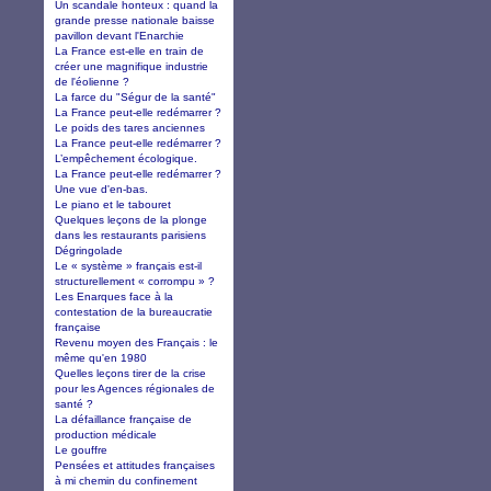
Un scandale honteux : quand la
grande presse nationale baisse
pavillon devant l'Enarchie
La France est-elle en train de
créer une magnifique industrie
de l'éolienne ?
La farce du "Ségur de la santé"
La France peut-elle redémarrer ?
Le poids des tares anciennes
La France peut-elle redémarrer ?
L’empêchement écologique.
La France peut-elle redémarrer ?
Une vue d'en-bas.
Le piano et le tabouret
Quelques leçons de la plonge
dans les restaurants parisiens
Dégringolade
Le « système » français est-il
structurellement « corrompu » ?
Les Enarques face à la
contestation de la bureaucratie
française
Revenu moyen des Français : le
même qu'en 1980
Quelles leçons tirer de la crise
pour les Agences régionales de
santé ?
La défaillance française de
production médicale
Le gouffre
Pensées et attitudes françaises
à mi chemin du confinement