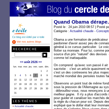
Quand Obama dérape.
Posté le : 24 juin 2010 08:57 | Posté p
Catégorie :
Actualité chaude
-
Concept
Ce blog est édité par e-toile
Obama a une formation de prédicateur r
Voir nos autres blogs
pardonner d'avoir assez peu de conna
général à ce cursus particulier. Le voic
RECHERCHE
flotter sa monnaie. Pour lui, comme pour
source d'un prix "naturel" des devises
comme tel inattaquable.
<<
août 2026
>>
On comprend qu'avec son passé il ait fa
lun.
mar.
mer.
jeu.
ven.
sam.
dim.
sacristie : c'est un article quasiment r
1
2
c'est un des contresens les plus majest
3
4
5
6
7
8
9
marché mondial des pensées toutes fai
10
11
12
13
14
15
16
Observons un point tout de même fond
17
18
19
20
21
22
23
sous la pression de l'Allemagne au sy
24
25
26
27
28
29
30
: débrouillez-vous, nous renonçons à u
31
meilleur gagne. Il n'y a plus d'accord
pour guider et canaliser les marchés 
LES THÈMES
la règle du chacun pour soi. Depuis de
expliqué que le dollar était leur monnaie
Actualité chaude
autres de s'adapter. Nous vivons dans 