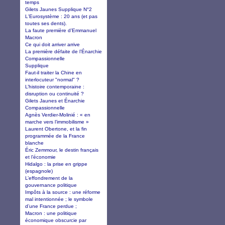
temps
Gilets Jaunes Supplique N°2
L'Eurosystème : 20 ans (et pas
toutes ses dents).
La faute première d’Emmanuel
Macron
Ce qui doit arriver arrive
La première défaite de l’Énarchie
Compassionnelle
Supplique
Faut-il traiter la Chine en
interlocuteur "normal" ?
L’histoire contemporaine :
disruption ou continuité ?
Gilets Jaunes et Énarchie
Compassionnelle
Agnès Verdier-Molinié : « en
marche vers l’immobilisme »
Laurent Obertone, et la fin
programmée de la France
blanche
Éric Zemmour, le destin français
et l’économie
Hidalgo : la prise en grippe
(espagnole)
L’effondrement de la
gouvernance politique
Impôts à la source : une réforme
mal intentionnée ; le symbole
d’une France perdue ;
Macron : une politique
économique obscurcie par