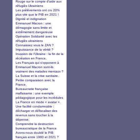
Rouge sur le compte d'aide aux
réfugiés Ukrainiens
Les prélèvements ont cru 20%
plus vite que le PIB en 2021 !
Dignité et indignation
Emmanuel Macron : une
démagogie sans limite et
extrêmement dangereuse
Opération Solidarité avec les
réfugiés ukrainiens
Connaissez vous le ZAN ?
Impuissance de la vérité ?
Invasion de l’Ukraine : la fin de la
récréation en France.
Les Français qui s'opposent à
Emmanuel Macron sont-ils
vraiment des malades mentaux ?
La Suisse et la crise sanitaire.
Petite comparaison avec la
France.
Bureaucratie française
malfaisante : une exemple
pédagogique pour les incrédules
La France en mode « avatar ».
Une facilité condamnable :
décharger et défiscaliser des
revenus sans toucher à la
dépense.
Comprendre la destruction
bureaucratique de la France
Avons-nous doublé le PIB
français entre 1980 et 2021 ?