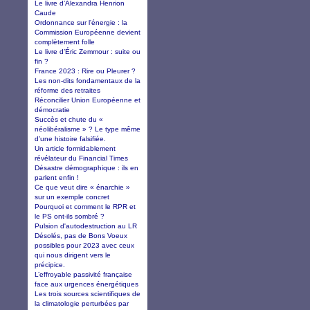
Le livre d’Alexandra Henrion
Caude
Ordonnance sur l'énergie : la
Commission Européenne devient
complètement folle
Le livre d’Éric Zemmour : suite ou
fin ?
France 2023 : Rire ou Pleurer ?
Les non-dits fondamentaux de la
réforme des retraites
Réconcilier Union Européenne et
démocratie
Succès et chute du «
néolibéralisme » ? Le type même
d’une histoire falsifiée.
Un article formidablement
révélateur du Financial Times
Désastre démographique : ils en
parlent enfin !
Ce que veut dire « énarchie »
sur un exemple concret
Pourquoi et comment le RPR et
le PS ont-ils sombré ?
Pulsion d'autodestruction au LR
Désolés, pas de Bons Voeux
possibles pour 2023 avec ceux
qui nous dirigent vers le
précipice.
L’effroyable passivité française
face aux urgences énergétiques
Les trois sources scientifiques de
la climatologie perturbées par