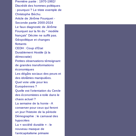
Première partie : 1970-1982/
Discrédit des hommes politiques
: pourquoi ? Le triste exemple de
Christophe Béchu.
Article de Jérôme Fourquet -
Seconde partie 2000-2024
Le faux diagnostic de Jérôme
Fourquet sur la fin du " modèle
français" Décrire ne suffit pas.
Géopolitique et changes
flottants
CEDH : Coup d’Etat
Durablement Hostile (à la
démocratie)
Petites observations témoignant
de grandes transformations
économiques
Les dégâts sociaux des peurs et
des idolâtries manipulées.
Quel vote utile pour les
Européennes ?
Quelle est l'orientation du Cercle
des économistes e-toile dans le
chaos actuel ?
La semaine de la honte - A
conserver pour ceux qui feront
un jour l'histoire de la période
Démographie : le carnaval des
hypocrites
La « société durable » : le
nouveau masque de
l’anticapitalisme primaire