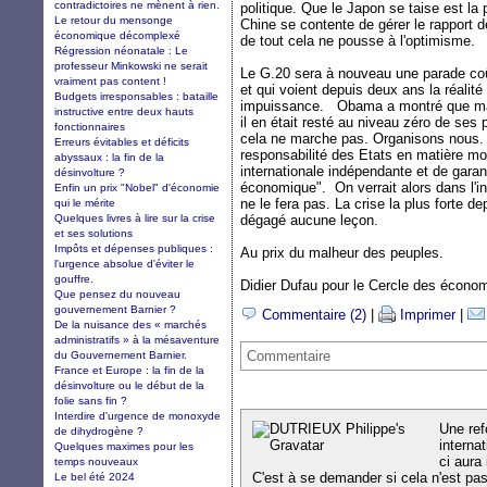
contradictoires ne mènent à rien.
politique. Que le Japon se taise est la
Le retour du mensonge
Chine se contente de gérer le rapport d
économique décomplexé
de tout cela ne pousse à l'optimisme.
Régression néonatale : Le
professeur Minkowski ne serait
Le G.20 sera à nouveau une parade coût
vraiment pas content !
et qui voient depuis deux ans la réalité
Budgets irresponsables : bataille
impuissance. Obama a montré que mal
instructive entre deux hauts
il en était resté au niveau zéro de ses p
fonctionnaires
cela ne marche pas. Organisons nous.
Erreurs évitables et déficits
responsabilité des Etats en matière m
abyssaux : la fin de la
internationale indépendante et de garant
désinvolture ?
économique". On verrait alors dans l'in
Enfin un prix "Nobel" d'économie
ne le fera pas. La crise la plus forte de
qui le mérite
Quelques livres à lire sur la crise
dégagé aucune leçon.
et ses solutions
Impôts et dépenses publiques :
Au prix du malheur des peuples.
l'urgence absolue d'éviter le
gouffre.
Didier Dufau pour le Cercle des économi
Que pensez du nouveau
gouvernement Barnier ?
Commentaire (2)
|
Imprimer
|
De la nuisance des « marchés
administratifs » à la mésaventure
Commentaire
du Gouvernement Barnier.
France et Europe : la fin de la
désinvolture ou le début de la
folie sans fin ?
Interdire d'urgence de monoxyde
Une ref
de dihydrogène ?
interna
Quelques maximes pour les
ci aura
temps nouveaux
C'est à se demander si cela n'est pas
Le bel été 2024