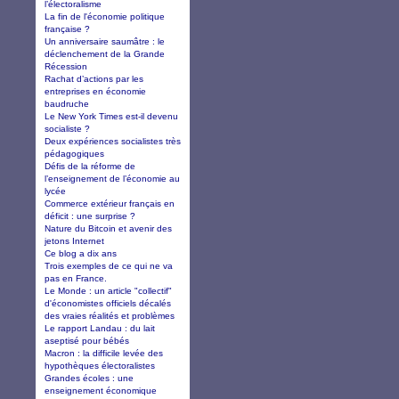
l’électoralisme
La fin de l'économie politique
française ?
Un anniversaire saumâtre : le
déclenchement de la Grande
Récession
Rachat d’actions par les
entreprises en économie
baudruche
Le New York Times est-il devenu
socialiste ?
Deux expériences socialistes très
pédagogiques
Défis de la réforme de
l’enseignement de l’économie au
lycée
Commerce extérieur français en
déficit : une surprise ?
Nature du Bitcoin et avenir des
jetons Internet
Ce blog a dix ans
Trois exemples de ce qui ne va
pas en France.
Le Monde : un article "collectif"
d'économistes officiels décalés
des vraies réalités et problèmes
Le rapport Landau : du lait
aseptisé pour bébés
Macron : la difficile levée des
hypothèques électoralistes
Grandes écoles : une
enseignement économique