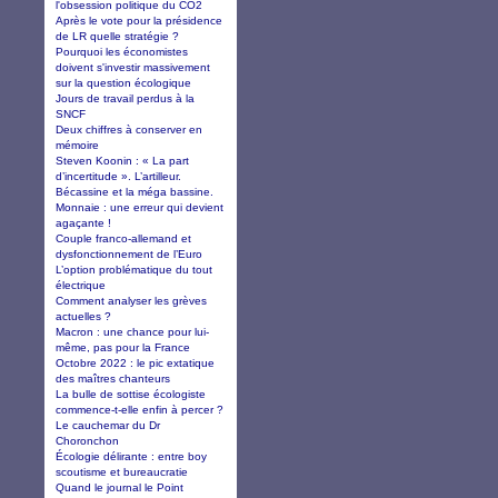
l'obsession politique du CO2
Après le vote pour la présidence
de LR quelle stratégie ?
Pourquoi les économistes
doivent s'investir massivement
sur la question écologique
Jours de travail perdus à la
SNCF
Deux chiffres à conserver en
mémoire
Steven Koonin : « La part
d’incertitude ». L’artilleur.
Bécassine et la méga bassine.
Monnaie : une erreur qui devient
agaçante !
Couple franco-allemand et
dysfonctionnement de l’Euro
L’option problématique du tout
électrique
Comment analyser les grèves
actuelles ?
Macron : une chance pour lui-
même, pas pour la France
Octobre 2022 : le pic extatique
des maîtres chanteurs
La bulle de sottise écologiste
commence-t-elle enfin à percer ?
Le cauchemar du Dr
Choronchon
Écologie délirante : entre boy
scoutisme et bureaucratie
Quand le journal le Point