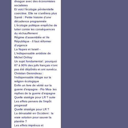
divague avec des économistes
socialistes
Et voici l’écologie pénitentielle
coercitive. Elle ne s’arrêtera plus
Santé : Petite histoire d’une
décadence programmée
L'écologie politique empêche de
lutter contre les conséquences
du réchauffement
Régime d’assemblée et Ve
République - Il faut réformer
d'urgence
La Nupes et Israël -
L'indispensable antidote de
Michel Onfray
Un sujet fondamental : pourquoi
87 à 90% des juifs français n'ont
pas été dépôrtés et ont survécu.
Christian Gerondeau :
l'indispensable trilogie sur la
religion écologique
Enfin un livre de vérité sur la
guerre d'espagne - Pio Moa- les
mythes de la guerre d'espagne
Quelle statégie pour LR ? suite
Les effets pervers de l’impôt
progressif
Quelle stratégie pour LR ?
La dénatalité en Occident : la
vraie solution pour sauver la
planète ?
Les effets imprévus et