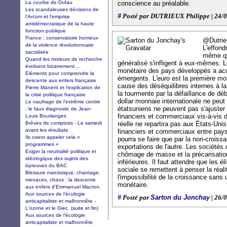
La courbe de Dufau
conscience au préalable.
Les scandaleuses décisions de
#
Posté par DUTRIEUX Philippe | 24/0
l'Arcom et l'emprise
antidémocratique de la haute
fonction publique
France : conservatoire honteux
@Dutrie
de la violence révolutionnaire
L'effond
sacralisée
même qu
Quand les moteurs de recherche
généralisé s'infligent à eux-mêmes. L
évoluent bizarrement ...
monétaire des pays développés a acc
Eléments pour comprendre la
émergents. L'euro est la première mo
descente aux enfers française
cause des déséquilibres internes à la
Pierre Manent et l’explication de
la tourmente par la défaillance de dé
la crise politique française
dollar monnaie internationale ne peut 
Le naufrage de l’extrême centre
étatsuniens ne peuvent pas s'ajuster 
: le faux diagnostic de Jean-
financiers et commerciaux vis-à-vis 
Louis Bourlanges
Brèves de comptoirs - Le samedi
réelle ne repartira pas aux États-Uni
avant les résultats
financiers et commerciaux entre pay
Ils osent appeler cela «
pourra se faire que par la non-croissa
programmes »
exportations de l'autre. Les sociétés
Exiger la neutralité politique et
chômage de masse et la précarisati
idéologique des sujets des
inférieures. Il faut attendre que les é
épreuves du BAC
sociale se remettent à penser la réal
Blessure narcissique, chantage,
l'impossibilité de la croissance sans u
menaces, chaos : la descente
monétaire.
aux enfers d'Emmanuel Macron.
Aux sources de l'écologie
#
Sarton du Jonchay
Posté par
| 26/
anticapitaliste et malhonnête -
L'ozone et le Giec. (suite et fin)
Aux sources de l'écologie
anticapitaliste et malhonnête.