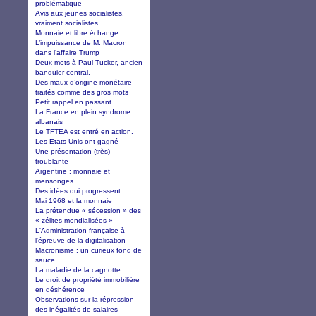
problématique
Avis aux jeunes socialistes,
vraiment socialistes
Monnaie et libre échange
L’impuissance de M. Macron
dans l’affaire Trump
Deux mots à Paul Tucker, ancien
banquier central.
Des maux d’origine monétaire
traités comme des gros mots
Petit rappel en passant
La France en plein syndrome
albanais
Le TFTEA est entré en action.
Les Etats-Unis ont gagné
Une présentation (très)
troublante
Argentine : monnaie et
mensonges
Des idées qui progressent
Mai 1968 et la monnaie
La prétendue « sécession » des
« zélites mondialisées »
L'Administration française à
l'épreuve de la digitalisation
Macronisme : un curieux fond de
sauce
La maladie de la cagnotte
Le droit de propriété immobilière
en déshérence
Observations sur la répression
des inégalités de salaires