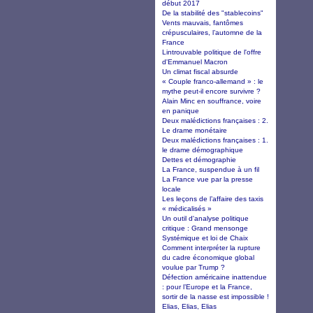
début 2017
De la stabilité des "stablecoins"
Vents mauvais, fantômes
crépusculaires, l’automne de la
France
Lintrouvable politique de l'offre
d'Emmanuel Macron
Un climat fiscal absurde
« Couple franco-allemand » : le
mythe peut-il encore survivre ?
Alain Minc en souffrance, voire
en panique
Deux malédictions françaises : 2.
Le drame monétaire
Deux malédictions françaises : 1.
le drame démographique
Dettes et démographie
La France, suspendue à un fil
La France vue par la presse
locale
Les leçons de l’affaire des taxis
« médicalisés »
Un outil d'analyse politique
critique : Grand mensonge
Systémique et loi de Chaix
Comment interpréter la rupture
du cadre économique global
voulue par Trump ?
Défection américaine inattendue
: pour l’Europe et la France,
sortir de la nasse est impossible !
Elias, Elias, Elias