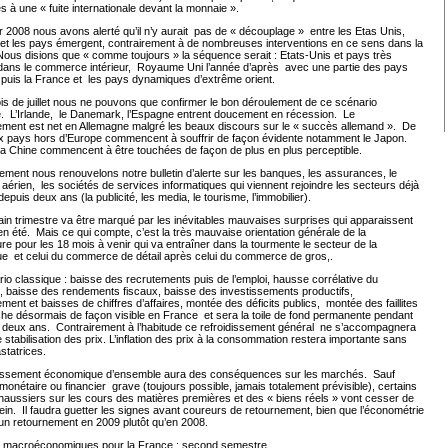
s à une « fuite internationale devant la monnaie ».
r 2008 nous avons alerté qu’il n’y aurait
pas de « découplage »
entre les Etas Unis,
et les pays émergent, contrairement à de nombreuses interventions en ce sens dans la
ous disions que « comme toujours » la séquence serait : Etats-Unis et pays très
dans le commerce intérieur,
Royaume Uni l’année d’après
avec une partie des pays
puis la France et
les pays dynamiques d’extrême orient.
s de juillet nous ne pouvons que confirmer le bon déroulement de ce scénario
.
L’Irlande,
le Danemark, l’Espagne entrent doucement en récession.
Le
ement est net en Allemagne malgré les beaux discours sur le « succès allemand ».
De
 pays hors d’Europe commencent à souffrir de façon évidente notamment le Japon.
 la Chine commencent à être touchées de façon de plus en plus perceptible.
lement nous renouvelons notre bulletin d’alerte sur les banques, les assurances, le
 aérien,
les sociétés de services informatiques qui viennent rejoindre les secteurs déjà
depuis deux ans (la publicité, les media, le tourisme, l’immobilier).
in trimestre va être marqué par les inévitables mauvaises surprises qui apparaissent
en été.
Mais ce qui compte, c’est la très mauvaise orientation générale de la
re pour les 18 mois à venir qui va entraîner dans la tourmente le secteur de la
ue
et celui du commerce de détail après celui du commerce de gros,.
io classique : baisse des recrutements puis de l’emploi, hausse corrélative du
 baisse des rendements fiscaux, baisse des investissements productifs,
ement et baisses de chiffres d’affaires, montée des déficits publics,
montée des faillites
che désormais de façon visible en France
et sera la toile de fond permanente pendant
 deux ans.
Contrairement à l’habitude ce refroidissement général
ne s’accompagnera
 stabilisation des prix. L’inflation des prix à la consommation restera importante sans
statrices.
tissement économique d’ensemble aura des conséquences sur les marchés.
Sauf
monétaire ou financier
grave (toujours possible, jamais totalement prévisible), certains
haussiers sur les cours des matières premières et des « biens réels » vont cesser de
ein.
Il faudra guetter les signes avant coureurs de retournement, bien que l’économétrie
un retournement en 2009 plutôt qu’en 2008.
 macroéconomiques pour la France : second semestre