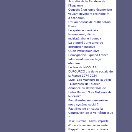
Actualité de la Parabole de
l'Esquimau
Conseils à un jeune économiste
voulant devenir « prix Nobel »
d’économie.
L'or au dessus de 5000 dollars
l'once
Le système monétaire
international, clé du
multilatéralisme heureux
La gratuité : une arme de
destruction massive
Quels vœux pour 2026 ?
Démographie : quand France
Info désinforme de façon
éhontée
Le livre de NICOLAS
DUFOURCQ : la dette sociale de
la France 1974-2024
Livre "Les Malheurs de la Vérité"
- L'interview de l'auteur
Annonce du dernier livre de
Didier Dufau : "Les Malheurs de
la Vérité"
Faut-il réellement démanteler
notre système social ?
Faut-il mettre en cause la
Constitution de la Ve République
?
Taxe Zucman : l'aveu implicite
d'une inspiration communiste
Rappel : ce que nous disions