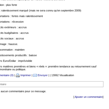
tion : plus forte
: ralentissement marqué (mais ne sera connu qu’en septembre 2009)
rtations : fortes mais ralentissement
rtations : récession
cits extérieurs : accrus
cits budgétaires : accrus
cits sociaux : accrus
mage : hausse.
sommation : maintien
stissements productifs : baisse
s Euro/Dollar : imprévisible
s matières premières et biens « réels »: première tendance au retournement sauf
monétaire ou politique.
entaire (0)
|
Imprimer
|
Envoyer
| | 13062 Visualisation
taire
ste aucun commentaire pour ce message.
[
Ajouter un commentaire
]