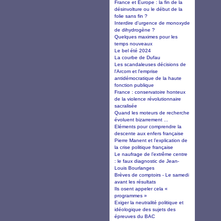
France et Europe : la fin de la
désinvolture ou le début de la
folie sans fin ?
Interdire d'urgence de monoxyde
de dihydrogène ?
Quelques maximes pour les
temps nouveaux
Le bel été 2024
La courbe de Dufau
Les scandaleuses décisions de
l'Arcom et l'emprise
antidémocratique de la haute
fonction publique
France : conservatoire honteux
de la violence révolutionnaire
sacralisée
Quand les moteurs de recherche
évoluent bizarrement ...
Eléments pour comprendre la
descente aux enfers française
Pierre Manent et l’explication de
la crise politique française
Le naufrage de l’extrême centre
: le faux diagnostic de Jean-
Louis Bourlanges
Brèves de comptoirs - Le samedi
avant les résultats
Ils osent appeler cela «
programmes »
Exiger la neutralité politique et
idéologique des sujets des
épreuves du BAC