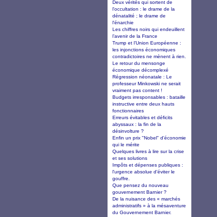
Deux vérités qui sortent de
l'occultation : le drame de la
dénatalité ; le drame de
l'énarchie
Les chiffres noirs qui endeuillent
l’avenir de la France
Trump et l’Union Européenne :
les injonctions économiques
contradictoires ne mènent à rien.
Le retour du mensonge
économique décomplexé
Régression néonatale : Le
professeur Minkowski ne serait
vraiment pas content !
Budgets irresponsables : bataille
instructive entre deux hauts
fonctionnaires
Erreurs évitables et déficits
abyssaux : la fin de la
désinvolture ?
Enfin un prix "Nobel" d'économie
qui le mérite
Quelques livres à lire sur la crise
et ses solutions
Impôts et dépenses publiques :
l'urgence absolue d'éviter le
gouffre.
Que pensez du nouveau
gouvernement Barnier ?
De la nuisance des « marchés
administratifs » à la mésaventure
du Gouvernement Barnier.