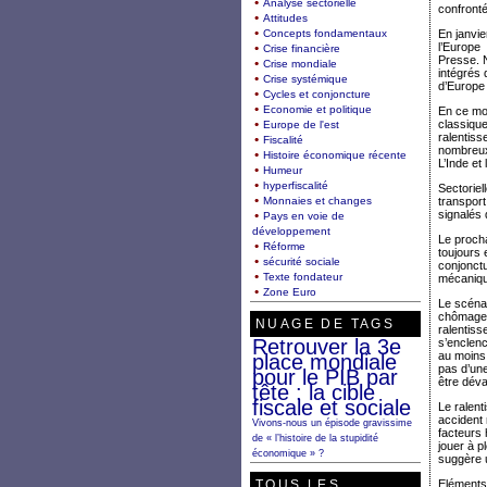
Analyse sectorielle
confronté
Attitudes
Concepts fondamentaux
En janvie
l’Europe
Crise financière
Presse. N
Crise mondiale
intégrés 
Crise systémique
d’Europe 
Cycles et conjoncture
Economie et politique
En ce moi
classique
Europe de l'est
ralentiss
Fiscalité
nombreux
Histoire économique récente
L’Inde et
Humeur
hyperfiscalité
Sectoriel
Monnaies et changes
transport
signalés 
Pays en voie de
développement
Le procha
Réforme
toujours 
sécurité sociale
conjonctu
Texte fondateur
mécaniq
Zone Euro
Le scénar
chômage,
NUAGE DE TAGS
ralentiss
Retrouver la 3e
s’enclen
au moins
place mondiale
pas d’une
pour le PIB par
être déva
tête : la cible
fiscale et sociale
Le ralen
accident 
Vivons-nous un épisode gravissime
facteurs 
de « l’histoire de la stupidité
jouer à pl
économique » ?
suggère 
TOUS LES
Eléments