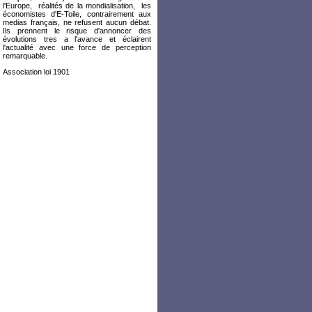
l'Europe, réalités de la mondialisation, les
économistes d'E-Toile, contrairement aux
medias français, ne refusent aucun débat.
Ils prennent le risque d'annoncer des
évolutions tres a l'avance et éclairent
l'actualité avec une force de perception
remarquable.
Association loi 1901