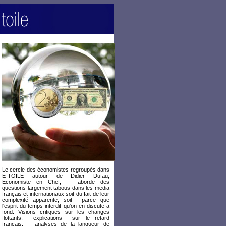
Le cercle des économistes regroupés dans
E-TOILE autour de Didier Dufau,
Economiste en Chef, aborde des
questions largement tabous dans les media
français et internationaux soit du fait de leur
complexité apparente, soit parce que
l'esprit du temps interdit qu'on en discute a
fond. Visions critiques sur les changes
flottants, explications sur le retard
français, analyses de la langueur de