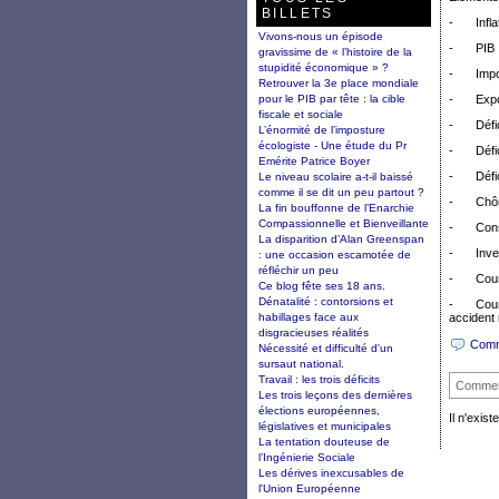
BILLETS
-
Infla
Vivons-nous un épisode
-
PIB 
gravissime de « l’histoire de la
stupidité économique » ?
-
Impo
Retrouver la 3e place mondiale
pour le PIB par tête : la cible
-
Expo
fiscale et sociale
-
Défi
L’énormité de l’imposture
écologiste - Une étude du Pr
-
Défi
Emérite Patrice Boyer
-
Défi
Le niveau scolaire a-t-il baissé
comme il se dit un peu partout ?
-
Chô
La fin bouffonne de l’Enarchie
Compassionnelle et Bienveillante
-
Con
La disparition d’Alan Greenspan
-
Inve
: une occasion escamotée de
réfléchir un peu
-
Cour
Ce blog fête ses 18 ans.
Dénatalité : contorsions et
-
Cour
habillages face aux
accident 
disgracieuses réalités
Comm
Nécessité et difficulté d'un
sursaut national.
Travail : les trois déficits
Commen
Les trois leçons des dernières
élections européennes,
Il n'exi
législatives et municipales
La tentation douteuse de
l’Ingénierie Sociale
Les dérives inexcusables de
l'Union Européenne