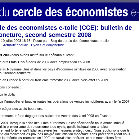
le des economistes e-toile (CCE): bulletin de
oncture, second semestre 2008
: 10 juillet 2008 18:16 | Posté par : Blog du cercle des économistes e-toile
 :
Actualité chaude
-
Cycles et conjoncture
let 2006
nous avons alerté sur le scénario suivant :
e aux Etats-Unis à partir de 2007 avec amplification en 2008
e au Royaume Unis et dans les pays d’économie similaire en 2008 avec aggravation
 au second semestre.
e en France à partir du troisième trimestre 2008 avec plein effet en 2009.
ns conseillé :
uir le dollar
uir l’immobilier et boucler toutes les opérations de ventes immobilières avant le fin 2007
rotéger ses actifs boursiers.
ommencer à se dégager des salles des ventes dès la mi 2008 en France.
t 2007
, lorsque la crise dite « des surprimes » s’est déclenchée nous avons indiqué
tait le premier acte du retournement du cycle, qu’elle indiquait une ampleur
èrement forte, et qu’il fallait accélérer les mesures protectrices.
Nous soulignions que le
 qui maintenait les prix bas malgré une inflation monétaire sans précédent (dont nous
t la
théorie les premiers en 1999) ne serait plus opérant, et que nous allions être