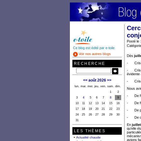
Cerc
conj
Posté le 
Catégorie
Ce blog est édité par e-toile
Voir nos autres blogs
Dès
juil
-
Cris
RECHERCHE
-
Cris
évidente
<<
août 2026
>>
-
Cris
lun.
mar.
mer.
jeu.
ven.
sam.
dim.
Nous avio
1
2
-
De f
3
4
5
6
7
8
9
-
De f
10
11
12
13
14
15
16
17
18
19
20
21
22
23
-
De p
24
25
26
27
28
29
30
-
De c
31
En
juille
qu’elle é
LES THÈMES
particuli
mécanisme
Actualité chaude
avions fai