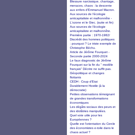
Blessure narcissique, chantage,
menaces, chaos : la descente
aux enfers d'Emmanuel Macron.
Aux sources de l'écologie
anticapitaliste et malhonnête -
L'ozone et le Giec. (suite et fin)
Aux sources de l'écologie
anticapitaliste et malhonnête.
Première partie : 1970-1982/
Discrédit des hommes politiques
: pourquoi ? Le triste exemple de
Christophe Béchu.
Article de Jérôme Fourquet -
Seconde partie 2000-2024
Le faux diagnostic de Jérôme
Fourquet sur la fin du " modèle
français" Décrire ne suffit pas.
Géopolitique et changes
flottants
CEDH : Coup d’Etat
Durablement Hostile (à la
démocratie)
Petites observations témoignant
de grandes transformations
économiques
Les dégâts sociaux des peurs et
des idolâtries manipulées.
Quel vote utile pour les
Européennes ?
Quelle est l'orientation du Cercle
des économistes e-toile dans le
chaos actuel ?