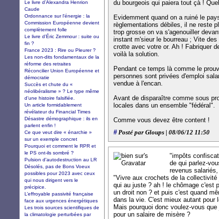
du bourgeois qui paiera tout çà ! Que
Le livre d’Alexandra Henrion
Caude
Ordonnance sur l'énergie : la
Evidemment quand on a ruiné le pays
Commission Européenne devient
règlementations débiles, il ne reste p
complètement folle
trop grosse on va s'agenouiller devan
Le livre d’Éric Zemmour : suite ou
instant m'sieur le bourreau ; Vite de
fin ?
crotte avec votre or. Ah ! Fabriquer
France 2023 : Rire ou Pleurer ?
voilà la solution.
Les non-dits fondamentaux de la
réforme des retraites
Pendant ce temps là comme le prouve
Réconcilier Union Européenne et
personnes sont privées d'emploi salari
démocratie
vendue à l'encan.
Succès et chute du «
néolibéralisme » ? Le type même
Avant de disparaître comme sous pro
d’une histoire falsifiée.
locales dans un ensemble "fédéral".
Un article formidablement
révélateur du Financial Times
Désastre démographique : ils en
Comme vous devez être content !
parlent enfin !
#
Posté par Gloups | 08/06/12 11:50
Ce que veut dire « énarchie »
sur un exemple concret
Pourquoi et comment le RPR et
le PS ont-ils sombré ?
"impôts confiscat
Pulsion d'autodestruction au LR
de qui parlez-vou
Désolés, pas de Bons Voeux
revenus salariés,
possibles pour 2023 avec ceux
"Vivre aux crochets de la collectivité
qui nous dirigent vers le
qui au juste ? ah ! le chômage c'est p
précipice.
un droit non ? et puis c'est quand mê
L’effroyable passivité française
dans la vie. C'est mieux autant pour l
face aux urgences énergétiques
Mais pourquoi donc voulez-vous que j'
Les trois sources scientifiques de
pour un salaire de misère ?
la climatologie perturbées par