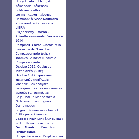
Un cycle infernal français :
démagogie, dépenses
publiques, dettes,
communication niaiseuse,
Hommage à Sylvie Kaufmann
Pourquoi il faut interdire la
LIBRA
Pik(pock)etty – saison 2
Actualité saisissante d'un livre de
1934
Pompidou, Chirac, Giscard et la
naissance de l'Enarchie
Compassionnelle (suite)
Jacques Chirac et l'Enarchie
Compassionnelle
Octobre 2019. Quelques
Instantanés (Suite)
Octobre 2019 : quelques
instantanés significatifs
Monnaie : les analyses
désespérantes des économistes
appelés par les médias
Le journal Le Monde face à
l’éclatement des dogmes
économiques
Le grand tournis monétaire et
l'hélicoptère à fumiste
L’appel d’Alain Minc à un sursaut
de la réflexion économique
Greta Thunberg : l'interview
fondamentale.
Un spectacle rare : l’explosion en