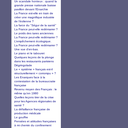
Un scandale honteux : quand la
grande presse nationale baisse
pavillon devant l'Enarchie
La France est-elle en train de
créer une magnifique industrie
de l'éolienne ?
La farce du "Ségur de la santé"
La France peut-elle redémarrer ?
Le poids des tares anciennes
La France peut-elle redémarrer ?
L’empêchement écologique.
La France peut-elle redémarrer ?
Une vue d'en-bas.
Le piano et le tabouret
Quelques leçons de la plonge
dans les restaurants parisiens
Dégringolade
Le « système » français est-il
structurellement « corrompu » ?
Les Enarques face à la
contestation de la bureaucratie
française
Revenu moyen des Français : le
même qu'en 1980
Quelles leçons tirer de la crise
pour les Agences régionales de
santé ?
La défaillance française de
production médicale
Le gouffre
Pensées et attitudes françaises
à mi chemin du confinement