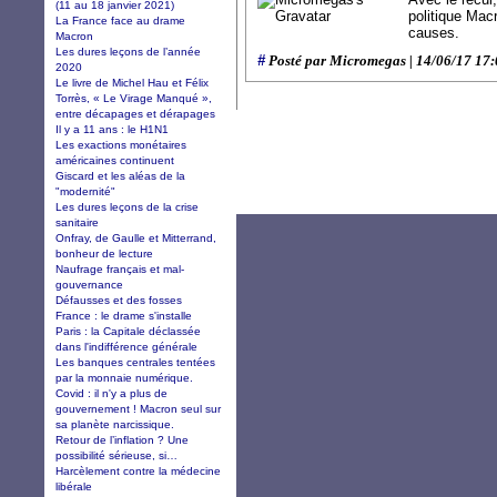
(11 au 18 janvier 2021)
politique Macr
La France face au drame
causes.
Macron
Les dures leçons de l’année
#
Posté par Micromegas | 14/06/17 17
2020
Le livre de Michel Hau et Félix
Torrès, « Le Virage Manqué »,
entre décapages et dérapages
Il y a 11 ans : le H1N1
Les exactions monétaires
américaines continuent
Giscard et les aléas de la
"modernité"
Les dures leçons de la crise
sanitaire
Onfray, de Gaulle et Mitterrand,
bonheur de lecture
Naufrage français et mal-
gouvernance
Défausses et des fosses
France : le drame s'installe
Paris : la Capitale déclassée
dans l'indifférence générale
Les banques centrales tentées
par la monnaie numérique.
Covid : il n'y a plus de
gouvernement ! Macron seul sur
sa planète narcissique.
Retour de l’inflation ? Une
possibilité sérieuse, si…
Harcèlement contre la médecine
libérale