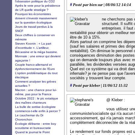
l'obsession politique du CO2
#
Posté par bien sur | 08/06/12 14:14
Après le vote pour la présidence
de LR quelle stratégie ?
Pourquoi les économistes
doivent s'investir massivement
ne cherchons pas
sur la question écologique
structurel. Il suff
Jours de travail perdus à la
entreprises. il fau
SNCF
rentabilité pour obtenir un meilleur r
Deux chiffres à conserver en
être de 10 à 15%.
mémoire
Alors partout on comprime les dépen
Steven Koonin : « La part
(sauf les salaires et primes des diri
d’incertitude ». L’artilleur.
rentabilité). On diminue le personne
Bécassine et la méga bassine.
conséquences diminution des postes e
Monnaie : une erreur qui devient
qui on demande toujours plus avec m
agaçante !
parallèle, les dividendes versées au
Couple franco-allemand et
Quel est ce système qui va droit dan
dysfonctionnement de l’Euro
infernale? je ne pense pas que l'aveni
L’option problématique du tout
électrique
sociétés y trouvent leur compte.
Comment analyser les grèves
#
Posté par kleber | 11/06/12 11:32
actuelles ?
Macron : une chance pour lui-
même, pas pour la France
Octobre 2022 : le pic extatique
@ Kleber :
des maîtres chanteurs
La bulle de sottise écologiste
vous utilisez un
commence-t-elle enfin à percer ?
communiste/socialiste qui n'a aucun 
Le cauchemar du Dr
accessoirement, qui n'a jamais march
Choronchon
complétement déconnectée de la réal
Écologie délirante : entre boy
scoutisme et bureaucratie
Le rendement sur fonds propres est u
Quand le journal le Point