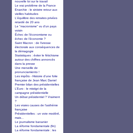
nouvelle loi sur le travail
Le vrai problème de la France
Enarchie : le sinistre retour aux
vieilles habitudes
L'équilibre des retraites privées
retardé de 20 ans
Le "macronisme" vu d'un pays
voisin
Échec de l’économisme ou
échec de l’économie ?
Saint Macron : de l’ivresse
électorale aux conséquences de
la démagogie
Statistiques : éviter le fétichisme
autour des chiffres annoncés
dans la presse
Une merveille de
pronunciamiento !
Les impôts - Histoire d'une folie
française de Jean Marc Daniel
Premier bilan des présidentielles
L’Euro : le mistigri de la
campagne présidentielle
Un débat présidentiel ? Vraiment
?
Les vraies causes de l'asthénie
française
Présidentielles : un vote modéré,
mais...
Le journalisme bananier
La réforme fondamentale (fin)
La réforme fondamentale : les