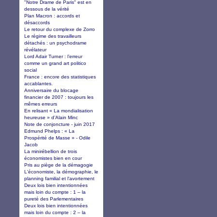
"Notre Drame de Paris" est en
dessous de la vérité
Plan Macron : accords et
désaccords
Le retour du complexe de Zorro
Le régime des travailleurs
détachés : un psychodrame
révélateur
Lord Adair Turner : l’erreur
comme un grand art politico
social
France : encore des statistiques
accablantes.
Anniversaire du blocage
financier de 2007 : toujours les
mêmes erreurs
En relisant « La mondialisation
heureuse » d’Alain Minc
Note de conjoncture - juin 2017
Edmund Phelps : « La
Prospérité de Masse » - Odile
Jacob
La minirébellion de trois
économistes bien en cour
Pris au piège de la démagogie
L'économiste, la démographie, le
planning familial et l'avortement
Deux lois bien intentionnées
mais loin du compte : 1 – la
pureté des Parlementaires
Deux lois bien intentionnées
mais loin du compte : 2 – la