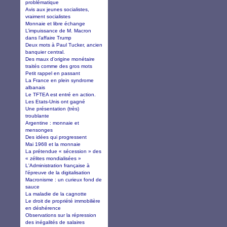
problématique
Avis aux jeunes socialistes,
vraiment socialistes
Monnaie et libre échange
L’impuissance de M. Macron
dans l’affaire Trump
Deux mots à Paul Tucker, ancien
banquier central.
Des maux d’origine monétaire
traités comme des gros mots
Petit rappel en passant
La France en plein syndrome
albanais
Le TFTEA est entré en action.
Les Etats-Unis ont gagné
Une présentation (très)
troublante
Argentine : monnaie et
mensonges
Des idées qui progressent
Mai 1968 et la monnaie
La prétendue « sécession » des
« zélites mondialisées »
L'Administration française à
l'épreuve de la digitalisation
Macronisme : un curieux fond de
sauce
La maladie de la cagnotte
Le droit de propriété immobilière
en déshérence
Observations sur la répression
des inégalités de salaires