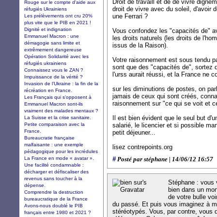
Droit de travaill et de de vivre digne
Rouge sur le compte d'aide aux
droit de vivre avec du soleil, d'avoi
réfugiés Ukrainiens
une Ferrari ?
Les prélèvements ont cru 20%
plus vite que le PIB en 2021 !
Dignité et indignation
Vous confondez les "capacités de" av
Emmanuel Macron : une
les droits naturels (les droits de l'h
démagogie sans limite et
issus de la Raison).
extrêmement dangereuse
Opération Solidarité avec les
Votre raisonnement est sous tendu par
réfugiés ukrainiens
sont que des "capacités de", sortez de
Connaissez vous le ZAN ?
l'urss aurait réussi, et la France ne c
Impuissance de la vérité ?
Invasion de l’Ukraine : la fin de la
sur les diminutions de postes, on par
récréation en France.
jamais de ceux qui sont créés, conna
Les Français qui s'opposent à
raisonnement sur "ce qui se voit et c
Emmanuel Macron sont-ils
vraiment des malades mentaux ?
Il est bien évident que le seul but d'
La Suisse et la crise sanitaire.
Petite comparaison avec la
salarié, le licencier et si possible 
France.
petit déjeuner...
Bureaucratie française
malfaisante : une exemple
lisez contrepoints.org
pédagogique pour les incrédules
La France en mode « avatar ».
#
Posté par stéphane | 14/06/12 16:57
Une facilité condamnable :
décharger et défiscaliser des
revenus sans toucher à la
Stéphane : vous 
dépense.
bien dans un mon
Comprendre la destruction
de votre bulle voi
bureaucratique de la France
du passé. Et puis vous imaginez à m
Avons-nous doublé le PIB
stéréotypés. Vous, par contre, vous
français entre 1980 et 2021 ?