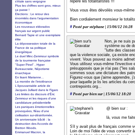
repère les totalitaristes !!!
s’étale sans vergogne
Plus les chiffres sont gros, mieux
Vous vous êtes dévoilés vous-même 
ça passe !
Elections : Le retour des
énormités dans l’argumentation
Bien cordialement monsieur le totalit
économique
#
Posté par stéphane | 15/06/12 16:28
Les nouveaux eldorados
français sur argent public
Bernard Tapie et une exemplaire
élite
Non, je ne suis p
La dépossession totale de la
système ou de dog
France de sa politique
"lutte des classe
énergétique
que la violence sociale, ça existe enc
Le duel Minc-Zemmour symbole
vivent. Vous pouvez au moins admett
de la tourmente française
Vous utilisez vous-même l'invective 
"Super Pinel" , Hyper
présupposés que je n'ai pas ("les sal
Bureaucratie, Népotisme
sommes sous une dictature des patro
énarchique
Figurez-vous que j'aime apprendre, j'a
En lisant Marianne…
pour laquelle je lis les articles du ce
La montée de l'intolérance
L'épouvantable article de
contrepoints.org...
Jacques Julliard dans le Figaro
#
Posté par bien sur | 15/06/12 18:20
Les limites du discours d’Éric
Zemmour et les risques d’une
candidature présidentielle
Les paniques émotionnelles
@ bien sur :
provoquées, fléau d’une
civilisation sur-désinformée.
là, vous me faite
Un anniversaire bâclé : la
destruction des Accords de
S'il y avait plus de français comme v
Bretton Woods.
Loin de moi l'idée de vous convertir à
Emmanuel Macron, la