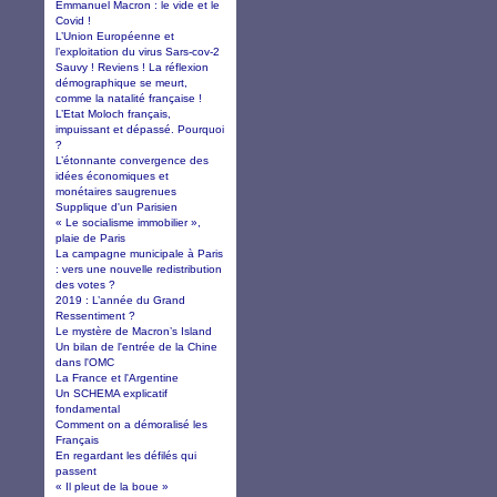
Emmanuel Macron : le vide et le
Covid !
L’Union Européenne et
l’exploitation du virus Sars-cov-2
Sauvy ! Reviens ! La réflexion
démographique se meurt,
comme la natalité française !
L’Etat Moloch français,
impuissant et dépassé. Pourquoi
?
L’étonnante convergence des
idées économiques et
monétaires saugrenues
Supplique d'un Parisien
« Le socialisme immobilier »,
plaie de Paris
La campagne municipale à Paris
: vers une nouvelle redistribution
des votes ?
2019 : L’année du Grand
Ressentiment ?
Le mystère de Macron’s Island
Un bilan de l'entrée de la Chine
dans l'OMC
La France et l'Argentine
Un SCHEMA explicatif
fondamental
Comment on a démoralisé les
Français
En regardant les défilés qui
passent
« Il pleut de la boue »