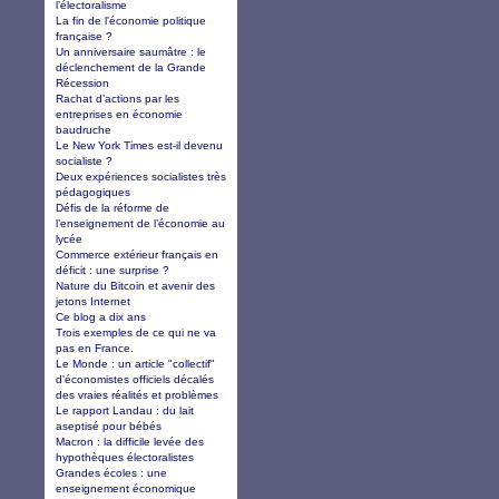
l’électoralisme
La fin de l'économie politique
française ?
Un anniversaire saumâtre : le
déclenchement de la Grande
Récession
Rachat d’actions par les
entreprises en économie
baudruche
Le New York Times est-il devenu
socialiste ?
Deux expériences socialistes très
pédagogiques
Défis de la réforme de
l’enseignement de l’économie au
lycée
Commerce extérieur français en
déficit : une surprise ?
Nature du Bitcoin et avenir des
jetons Internet
Ce blog a dix ans
Trois exemples de ce qui ne va
pas en France.
Le Monde : un article "collectif"
d'économistes officiels décalés
des vraies réalités et problèmes
Le rapport Landau : du lait
aseptisé pour bébés
Macron : la difficile levée des
hypothèques électoralistes
Grandes écoles : une
enseignement économique