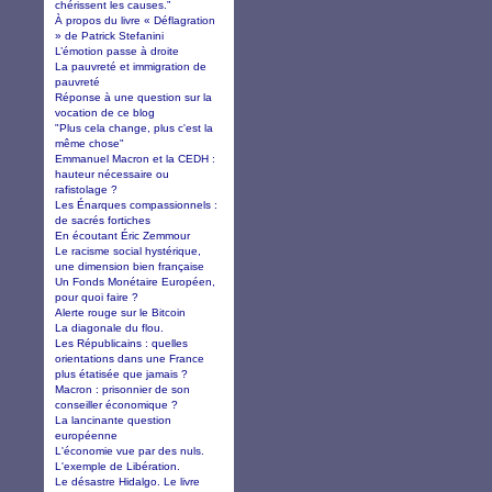
chérissent les causes.”
À propos du livre « Déflagration
» de Patrick Stefanini
L’émotion passe à droite
La pauvreté et immigration de
pauvreté
Réponse à une question sur la
vocation de ce blog
"Plus cela change, plus c'est la
même chose"
Emmanuel Macron et la CEDH :
hauteur nécessaire ou
rafistolage ?
Les Énarques compassionnels :
de sacrés fortiches
En écoutant Éric Zemmour
Le racisme social hystérique,
une dimension bien française
Un Fonds Monétaire Européen,
pour quoi faire ?
Alerte rouge sur le Bitcoin
La diagonale du flou.
Les Républicains : quelles
orientations dans une France
plus étatisée que jamais ?
Macron : prisonnier de son
conseiller économique ?
La lancinante question
européenne
L'économie vue par des nuls.
L'exemple de Libération.
Le désastre Hidalgo. Le livre