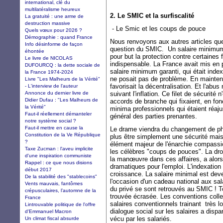
international, clé du
multilatéralisme heureux
2. Le SMIC et la surfiscalité
La gratuité : une arme de
destruction massive
- Le Smic et les coups de pouce
Quels vœux pour 2026 ?
Démographie : quand France
Nous renvoyons aux autres articles que
Info désinforme de façon
question du SMIC. Un salaire minimum n
éhontée
pour but la protection contre certaines
Le livre de NICOLAS
indispensable. La France avait mis en pl
DUFOURCQ : la dette sociale de
salaire minimum garanti, qui était index
la France 1974-2024
ne posait pas de problème. En maintena
Livre "Les Malheurs de la Vérité"
favorisait la décentralisation. Et l'abu
- L'interview de l'auteur
Annonce du dernier livre de
suivant l'inflation. Ce filet de sécurité 
Didier Dufau : "Les Malheurs de
accords de branche qui fixaient, en fonc
la Vérité"
minima professionnels qui étaient réaj
Faut-il réellement démanteler
général des parties prenantes.
notre système social ?
Faut-il mettre en cause la
Le drame viendra du changement de phi
Constitution de la Ve République
plus être simplement une sécurité mais
?
élément majeur de l'énarchie compassio
Taxe Zucman : l'aveu implicite
les célèbres "coups de pouces". La droit
d'une inspiration communiste
la manœuvre dans ces affaires, a alors
Rappel : ce que nous disions
dramatiques pour l'emploi. L'indexation n
début 2017
croissance. La salaire minimal est dev
De la stabilité des "stablecoins"
l'occasion d'un cadeau national aux sal
Vents mauvais, fantômes
du privé se sont retrouvés au SMIC ! To
crépusculaires, l’automne de la
trouvée écrasée. Les conventions colle
France
salaires conventionnels trainant très 
Lintrouvable politique de l'offre
dialogue social sur les salaires a dispa
d'Emmanuel Macron
vécu par les salariés.
Un climat fiscal absurde