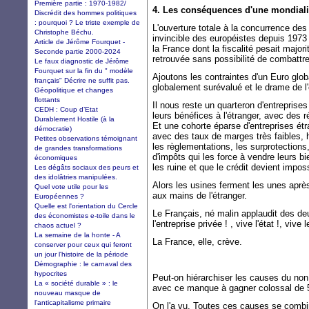
Première partie : 1970-1982/
4. Les conséquences d'une mondiali
Discrédit des hommes politiques
: pourquoi ? Le triste exemple de
L'ouverture totale à la concurrence des
Christophe Béchu.
invincible des européistes depuis 1973
Article de Jérôme Fourquet -
la France dont la fiscalité pesait majori
Seconde partie 2000-2024
retrouvée sans possibilité de combattr
Le faux diagnostic de Jérôme
Fourquet sur la fin du " modèle
Ajoutons les contraintes d'un Euro glo
français" Décrire ne suffit pas.
globalement surévalué et le drame de l'
Géopolitique et changes
flottants
Il nous reste un quarteron d'entreprises 
CEDH : Coup d’Etat
leurs bénéfices à l'étranger, avec des r
Durablement Hostile (à la
Et une cohorte éparse d'entreprises étr
démocratie)
avec des taux de marges très faibles, 
Petites observations témoignant
les règlementations, les surprotections
de grandes transformations
d'impôts qui les force à vendre leurs bie
économiques
les ruine et que le crédit devient impos
Les dégâts sociaux des peurs et
des idolâtries manipulées.
Alors les usines ferment les unes aprè
Quel vote utile pour les
aux mains de l'étranger.
Européennes ?
Quelle est l'orientation du Cercle
Le Français, né malin applaudit des deu
des économistes e-toile dans le
l'entreprise privée ! , vive l'état !, viv
chaos actuel ?
La semaine de la honte - A
La France, elle, crève.
conserver pour ceux qui feront
un jour l'histoire de la période
Démographie : le carnaval des
hypocrites
Peut-on hiérarchiser les causes du non
La « société durable » : le
avec ce manque à gagner colossal de 
nouveau masque de
l’anticapitalisme primaire
On l'a vu. Toutes ces causes se combi