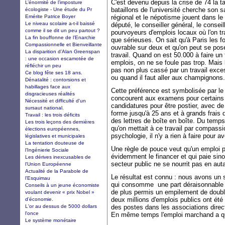
C'est devenu depuis la crise de 74 la ta
L’énormité de l’imposture
bataillons de l'université cherche son s
écologiste - Une étude du Pr
Emérite Patrice Boyer
régional et le népotisme jouent dans l
Le niveau scolaire a-t-il baissé
député, le conseiller général, le consei
comme il se dit un peu partout ?
pourvoyeurs d'emplois locaux où l'on tr
La fin bouffonne de l’Enarchie
que sérieuses. On sait qu'à Paris les fo
Compassionnelle et Bienveillante
ouvrable sur deux et qu'on peut se pose
La disparition d’Alan Greenspan
travail. Quand on est 50.000 à faire un 
: une occasion escamotée de
emplois, on ne se foule pas trop. Mais 
réfléchir un peu
pas non plus cassé par un travail exce
Ce blog fête ses 18 ans.
ou quand il faut aller aux champignons.
Dénatalité : contorsions et
habillages face aux
Cette préférence est symbolisée par le
disgracieuses réalités
concourent aux examens pour certains 
Nécessité et difficulté d'un
candidatures pour être postier, avec 
sursaut national.
forme jusqu'à 25 ans et à grands frais d
Travail : les trois déficits
des lettres de boîte en boîte. Du temps de
Les trois leçons des dernières
qu'on mettait à ce travail par compass
élections européennes,
psychologie, il n'y a rien à faire pour av
législatives et municipales
La tentation douteuse de
Une règle de pouce veut qu'un emploi pu
l’Ingénierie Sociale
évidemment le financer et qui paie sin
Les dérives inexcusables de
secteur public ne se nourrit pas en auta
l'Union Européenne
Actualité de la Parabole de
Le résultat est connu : nous avons un 
l'Esquimau
qui consomme une part déraisonnable d
Conseils à un jeune économiste
de plus permis un empilement de doublo
voulant devenir « prix Nobel »
deux millions d'emplois publics ont ét
d’économie.
L'or au dessus de 5000 dollars
des postes dans les associations direc
l'once
En même temps l'emploi marchand a q
Le système monétaire