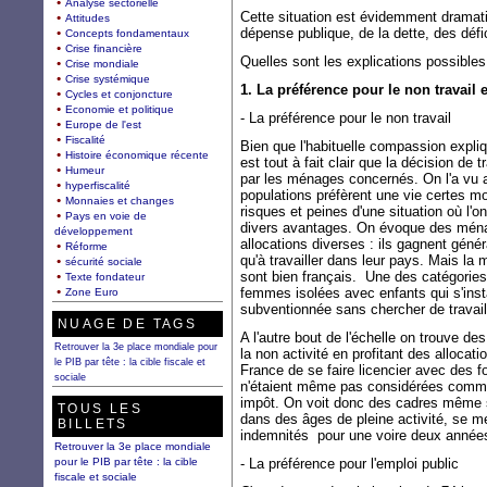
Analyse sectorielle
Cette situation est évidemment dramatiq
Attitudes
dépense publique, de la dette, des défic
Concepts fondamentaux
Crise financière
Quelles sont les explications possible
Crise mondiale
Crise systémique
1. La préférence pour le non travail e
Cycles et conjoncture
Economie et politique
- La préférence pour le non travail
Europe de l'est
Fiscalité
Bien que l'habituelle compassion expliq
Histoire économique récente
est tout à fait clair que la décision de 
Humeur
par les ménages concernés. On l'a vu 
hyperfiscalité
populations préfèrent une vie certes mo
Monnaies et changes
risques et peines d'une situation où l'o
Pays en voie de
divers avantages. On évoque des ménag
développement
allocations diverses : ils gagnent géné
Réforme
qu'à travailler dans leur pays. Mais la
sécurité sociale
sont bien français. Une des catégories
Texte fondateur
femmes isolées avec enfants qui s'inst
Zone Euro
subventionnée sans chercher de travail 
NUAGE DE TAGS
A l'autre bout de l'échelle on trouve d
Retrouver la 3e place mondiale pour
la non activité en profitant des allocat
le PIB par tête : la cible fiscale et
France de se faire licencier avec des 
sociale
n'étaient même pas considérées comm
impôt. On voit donc des cadres même
TOUS LES
dans des âges de pleine activité, se m
BILLETS
indemnités pour une voire deux année
Retrouver la 3e place mondiale
pour le PIB par tête : la cible
- La préférence pour l'emploi public
fiscale et sociale