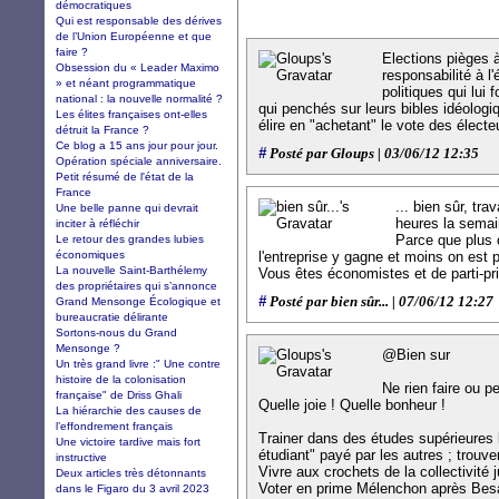
démocratiques
Qui est responsable des dérives
de l’Union Européenne et que
faire ?
Elections pièges à
Obsession du « Leader Maximo
responsabilité à l
» et néant programmatique
politiques qui lui 
national : la nouvelle normalité ?
qui penchés sur leurs bibles idéologi
Les élites françaises ont-elles
élire en "achetant" le vote des électeu
détruit la France ?
Ce blog a 15 ans jour pour jour.
#
Posté par Gloups | 03/06/12 12:35
Opération spéciale anniversaire.
Petit résumé de l'état de la
France
... bien sûr, tra
Une belle panne qui devrait
heures la sema
inciter à réfléchir
Parce que plus o
Le retour des grandes lubies
économiques
l'entreprise y gagne et moins on est 
La nouvelle Saint-Barthélemy
Vous êtes économistes et de parti-pri
des propriétaires qui s’annonce
#
Posté par bien sûr... | 07/06/12 12:27
Grand Mensonge Écologique et
bureaucratie délirante
Sortons-nous du Grand
Mensonge ?
@Bien sur
Un très grand livre :" Une contre
histoire de la colonisation
Ne rien faire ou p
française" de Driss Ghali
Quelle joie ! Quelle bonheur !
La hiérarchie des causes de
l’effondrement français
Trainer dans des études supérieures 
Une victoire tardive mais fort
étudiant" payé par les autres ; trouv
instructive
Vivre aux crochets de la collectivité 
Deux articles très détonnants
Voter en prime Mélenchon après Bes
dans le Figaro du 3 avril 2023