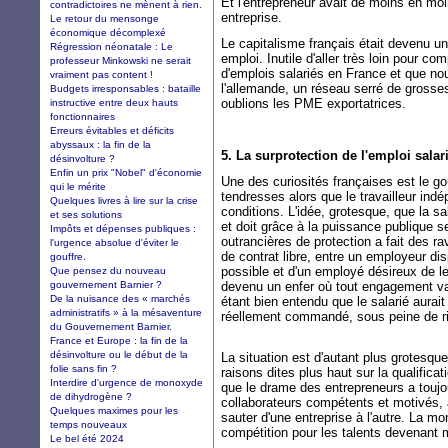
Et l'entrepreneur avait de moins en mo
contradictoires ne mènent à rien.
entreprise.
Le retour du mensonge
économique décomplexé
Le capitalisme français était devenu u
Régression néonatale : Le
emploi. Inutile d'aller très loin pour c
professeur Minkowski ne serait
d'emplois salariés en France et que no
vraiment pas content !
l'allemande, un réseau serré de gross
Budgets irresponsables : bataille
oublions les PME exportatrices.
instructive entre deux hauts
fonctionnaires
Erreurs évitables et déficits
abyssaux : la fin de la
5. La surprotection de l'emploi salar
désinvolture ?
Enfin un prix "Nobel" d'économie
Une des curiosités françaises est le goû
qui le mérite
tendresses alors que le travailleur indé
Quelques livres à lire sur la crise
conditions. L'idée, grotesque, que la s
et ses solutions
et doit grâce à la puissance publique
Impôts et dépenses publiques :
outrancières de protection a fait des ra
l'urgence absolue d'éviter le
de contrat libre, entre un employeur d
gouffre.
possible et d'un employé désireux de le
Que pensez du nouveau
gouvernement Barnier ?
devenu un enfer où tout engagement vau
De la nuisance des « marchés
étant bien entendu que le salarié aurait
administratifs » à la mésaventure
réellement commandé, sous peine de ri
du Gouvernement Barnier.
France et Europe : la fin de la
désinvolture ou le début de la
La situation est d'autant plus grotesqu
folie sans fin ?
raisons dites plus haut sur la qualificat
Interdire d'urgence de monoxyde
que le drame des entrepreneurs a toujou
de dihydrogène ?
collaborateurs compétents et motivés, 
Quelques maximes pour les
sauter d'une entreprise à l'autre. La m
temps nouveaux
compétition pour les talents devenant
Le bel été 2024