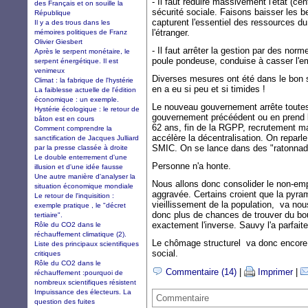
- Il faut réduire massivement l'état (cen
des Français et on souille la
sécurité sociale. Faisons baisser les b
République
capturent l'essentiel des ressources du
Il y a des trous dans les
l'étranger.
mémoires politiques de Franz
Olivier Giesbert
- Il faut arrêter la gestion par des no
Après le serpent monétaire, le
poule pondeuse, conduise à casser l'e
serpent énergétique. Il est
venimeux
Diverses mesures ont été dans le bon s
Climat : la fabrique de l'hystérie
en a eu si peu et si timides !
La faiblesse actuelle de l'édition
économique : un exemple.
Le nouveau gouvernement arrête toutes
Hystérie écologique : le retour de
gouvernement précéédent ou en prend leu
bâton est en cours
62 ans, fin de la RGPP, recrutement ma
Comment comprendre la
accélère la décentralisation. On repar
sanctification de Jacques Julliard
SMIC. On se lance dans des "ratonnade
par la presse classée à droite
Le double enterrement d'une
Personne n'a honte.
illusion et d'une idée fausse
Une autre manière d'analyser la
Nous allons donc consolider le non-emp
situation économique mondiale
aggravée. Certains croient que la pyra
Le retour de l'inquisition :
vieillissement de la population, va nou
exemple pratique , le "décret
donc plus de chances de trouver du boul
tertiaire".
exactement l'inverse. Sauvy l'a parfai
Rôle du CO2 dans le
réchauffement climatique (2).
Le chômage structurel va donc encore c
Liste des principaux scientifiques
social.
critiques
Rôle du CO2 dans le
Commentaire (14)
|
Imprimer
|
réchauffement :pourquoi de
nombreux scientifiques résistent
Impuissance des électeurs. La
Commentaire
question des fuites