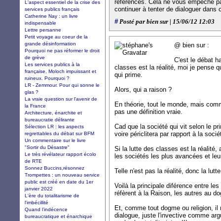
références. Cela ne vous empêche pas
L'aspect essentiel de la crise des
continuer à tenter de dialoguer dans 
services publics français
Catherine Nay : un livre
#
Posté par bien sur | 15/06/12 12:03
indispensable
Lettre persanne
Petit voyage au coeur de la
grande désinformation
@ bien sur :
Pourquoi ne pas réformer le droit
de grève
C'est le débat h
Les services publics à la
classes est la réalité, moi je pense 
française, Moloch impuissant et
qui prime.
ruineux. Pourquoi ?
LR - Zemmour. Pour qui sonne le
Alors, qui a raison ?
glas ?
La vraie question sur l'avenir de
En théorie, tout le monde, mais comme
la France
pas une définition vraie.
Architecture, énarchite et
bureaucratie délirante
Cad que la société qui vit selon le p
Sélection LR : les aspects
voire périclitera par rapport à la sociét
regrettables du débat sur BFM
Un commentaire sur le livre
"Sortir du Désastre"
Si la lutte des classes est la réalité,
Le très révélateur rapport écolo
les sociétés les plus avancées et leu
de RTE
Sonnez Buccins,résonnez
Telle n'est pas la réalité, donc la lut
Trompettes : un nouveau service
public est créé en date du 1er
Voilà la principale diférence entre les 
janvier 2022
réfèrent à la Raison, les autres au d
L'ère du totalitarisme de
l'imbécillité
Et, comme tout dogme ou religion, il
Quand l’indécence
dialogue, juste l'invective comme ar
bureaucratique et énarchique