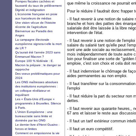
Pompes fiscales cachées et
que même la croissance ne pourrait e
fausseté du taux de prélèvement
Dignité et indignation
Pour le réduire il faudrait donc frapper
L'économie française en proie
aux harceleurs de médias
- Il faut revenir à une notion de salai
Une vision vécue de l’histoire
branche et hors des pattes des énarque
récente de l’agriculture
salariale doit être laissée à la libre né
Bienvenue au Paradis des
intervention de l'état.
Anges
La campagne électorale
- Il faut revenir à une notion de l'emploi
européenne signera-t-elle la mort
salaire du salarié tant qu'elle peut l'e
de LR ?
sont une aide sociale au reclassement, 
Qu’aurait été l’année 2023 sans
mois indépendamment de toute autre cons
Emmanuel Macron ?
loin pour finaliser une sorte de "golden h
Europe 100 % fédérale : E.
emploie, c'est son choix et cela doit r
Macron la prépare ; le danger se
rapproche
- Il faut indemniser le chômage de faço
Des voeux problématiques pour
aides permanentes au non emploi.
2024
Les ONG maîtresses absolues
- Il faut transférer sur la consommation
des institutions européennes :
l'emploi
un colloque révélateur et
inquiétant
- Il faut réduire la part du secteur non
Les « États-Unis d’Europe »
dettes.
programmés à Bruxelles. Silence
à Paris.
- Il faut revenir aux quarante heures,, n
L'Union Européenne : une
67 ans et laisser le reste aux discussio
bureaucratie sans limite et
dominée par les ONG
- Il faut un tarif extérieur commun intel
Le dernier livre d’Henri Guaino :
- Il faut un euro compétitif.
forces et limites
Comment on empoisonne la vie