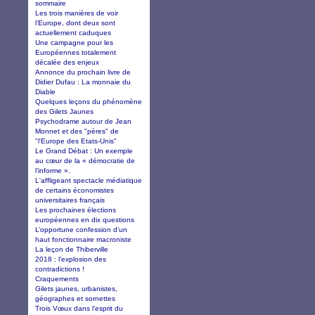
sommaire
Les trois manières de voir
l’Europe, dont deux sont
actuellement caduques
Une campagne pour les
Européennes totalement
décalée des enjeux
Annonce du prochain livre de
Didier Dufau : La monnaie du
Diable
Quelques leçons du phénomène
des Gilets Jaunes
Psychodrame autour de Jean
Monnet et des "pères" de
"l'Europe des Etats-Unis"
Le Grand Débat : Un exemple
au cœur de la « démocratie de
l’informe ».
L'affligeant spectacle médiatique
de certains économistes
universitaires français
Les prochaines élections
européennes en dix questions
L’opportune confession d’un
haut fonctionnaire macroniste
La leçon de Thiberville
2018 : l’explosion des
contradictions !
Craquements
Gilets jaunes, urbanistes,
géographes et sornettes
Trois Vœux dans l’esprit du