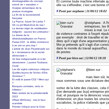
Et comme toute machine infernale qui
dommageables du concept
erroné de « transition »
elle va s'effondrer, c'est une bonne c
Analyse sémantique de la
#
Posté par stephane | 11/06/12 18:02
posture écologiste
La fin de la souveraineté
française
La France, future Sri Lanka ?
@stéphane : A l'h
Oh ce joli Week-End de mai !
entreprises, les l
Le dernier objet de mobilisation
mises à mal. Le 
indignée : sauvez les Liminaires !
de violence contraires à l'esprit répub
Le drame de la
par exemple : droit de travailler et d
désindustrialisation en France
dites qu'il s'agit d'une argumentation 
Passe-CO2 : le délire commence
Moi je prétends qu'il s'agit d'un consta
à se voir un peu trop !
dans le monde du travail aujourd'hui
L’article de Jean Peyrelevade sur
de postes.
la « renaissance de la social-
démocratie ».
#
Posté par bien sur | 12/06/12 18:18
Un livre indispensable et à lire
absolument : Laurent Toubiana
Covid
Les dix sujets nationaux critiques
@bien sur :
Quelles leçons de l'échec d'Eric
Zemmour ?
mais bien sûr, l
Et voilà le passe-CO2 ! Merci qui
nous sommes sous une dictature des 
?
Banques centrales, vertu et
sortez de la lutte des classes, cela 
inflation !
(j'en demande pas bcp) entreprise priv
Bilan sinistre de la présidentielle
mal, et pourquoi ne la dénoncez vous 
2022
d'intervenir, en plus toutes les struc
Affaire McKinsey : vrai et faux
socialistes, la police n'attends que ça
scandale
Premier chèque pour la Croix-