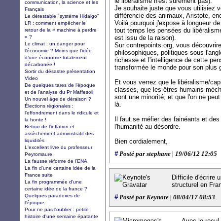
le libéralisme n'est sûrement pas).
communication, la science et les
Je souhaite juste que vous utilisiez 
Français
différencie des animaux, Aristote, en
Le détestable "système Hidalgo"
Voilà pourquoi j'expose à longueur de 
LR : comment empêcher le
tout temps les pensées du libéralisme 
retour de la « machine à perdre
» ?
est issu de la raison).
Le climat : un danger pour
Sur contrepoints.org, vous découvri
l’économie ? Moins que l’idée
philosophiques, politiques sous l'angl
d’une économie totalement
richesse et l'intelligence de cette pe
décarbonée !
transformée le monde pour son plus g
Sortir du désastre présentation
Video
Et vous verrez que le libéralisme/capi
De quelques tares de l’époque
classes, que les êtres humains mécha
et de l’analyse du Pr Maffesoli
sont une minorité, et que l'on ne peu
Un nouvel âge de déraison ?
là.
Élections régionales :
l’effondrement dans le ridicule et
Il faut se méfier des fainéants et de
la honte !
l'humanité au désordre.
Retour de l’inflation et
assèchement administratif des
liquidités
Bien cordialement,
L'excellent livre du professeur
#
Posté par stephane | 19/06/12 12:05
Peyromaure
La fausse réforme de l’ENA
La fin d'une certaine idée de la
France suite
Difficile d'écrire
La fin programmée d'une
structurel en Fra
certaine idée de la france ?
Quelques paradoxes de
#
Posté par Keynote | 08/04/17 08:53
l'époque
Pour ne pas l'oublier : petite
histoire d'une semaine épatante
Avec le recul,