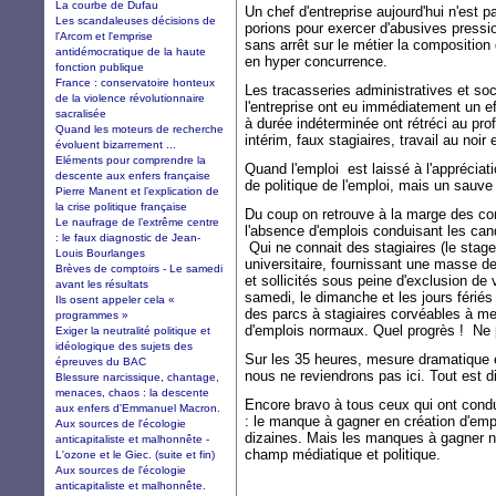
La courbe de Dufau
Un chef d'entreprise aujourd'hui n'est
Les scandaleuses décisions de
porions pour exercer d'abusives press
l'Arcom et l'emprise
sans arrêt sur le métier la compositio
antidémocratique de la haute
en hyper concurrence.
fonction publique
France : conservatoire honteux
Les tracasseries administratives et soc
de la violence révolutionnaire
l'entreprise ont eu immédiatement un eff
sacralisée
à durée indéterminée ont rétréci au pro
Quand les moteurs de recherche
intérim, faux stagiaires, travail au noir
évoluent bizarrement ...
Eléments pour comprendre la
Quand l'emploi est laissé à l'appréciati
descente aux enfers française
de politique de l'emploi, mais un sauve
Pierre Manent et l’explication de
la crise politique française
Du coup on retrouve à la marge des con
Le naufrage de l’extrême centre
l'absence d'emplois conduisant les cand
: le faux diagnostic de Jean-
Qui ne connait des stagiaires (le stage
Louis Bourlanges
universitaire, fournissant une masse de
Brèves de comptoirs - Le samedi
et sollicités sous peine d'exclusion de ve
avant les résultats
samedi, le dimanche et les jours fériés
Ils osent appeler cela «
des parcs à stagiaires corvéables à merc
programmes »
d'emplois normaux. Quel progrès ! Ne p
Exiger la neutralité politique et
idéologique des sujets des
Sur les 35 heures, mesure dramatique e
épreuves du BAC
nous ne reviendrons pas ici. Tout est d
Blessure narcissique, chantage,
menaces, chaos : la descente
Encore bravo à tous ceux qui ont condu
aux enfers d'Emmanuel Macron.
: le manque à gagner en création d'emp
Aux sources de l'écologie
dizaines. Mais les manques à gagner n
anticapitaliste et malhonnête -
champ médiatique et politique.
L'ozone et le Giec. (suite et fin)
Aux sources de l'écologie
anticapitaliste et malhonnête.