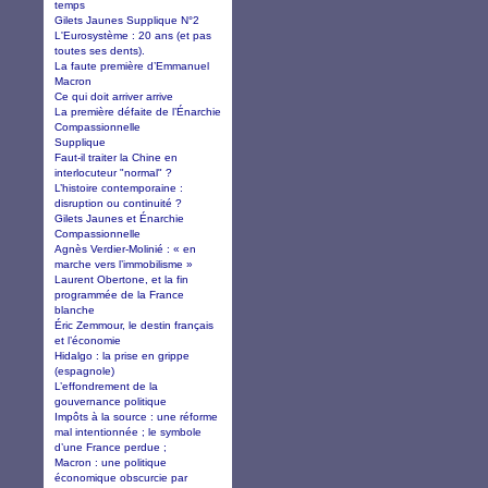
temps
Gilets Jaunes Supplique N°2
L'Eurosystème : 20 ans (et pas
toutes ses dents).
La faute première d’Emmanuel
Macron
Ce qui doit arriver arrive
La première défaite de l’Énarchie
Compassionnelle
Supplique
Faut-il traiter la Chine en
interlocuteur "normal" ?
L’histoire contemporaine :
disruption ou continuité ?
Gilets Jaunes et Énarchie
Compassionnelle
Agnès Verdier-Molinié : « en
marche vers l’immobilisme »
Laurent Obertone, et la fin
programmée de la France
blanche
Éric Zemmour, le destin français
et l’économie
Hidalgo : la prise en grippe
(espagnole)
L’effondrement de la
gouvernance politique
Impôts à la source : une réforme
mal intentionnée ; le symbole
d’une France perdue ;
Macron : une politique
économique obscurcie par