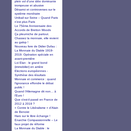
plein vol d’une idée dominante
trompeuse et abusive
Désarroi et controverses sur le
système monétaire
Unibail sur Seine – Quand Paris
n’est plus Paris
Le 75ème Anniversaire des
Accords de Bretton Woods
Ça pleurniche de partout.
Chassez la monnaie, elle revient
au galop !
Nouveau livre de Didier Dufau :
La Monnaie du Diable 1919-
2019. Opération spéciale en
avant-première
Loi Elan : le grand bond
(immobilier) en arrière
Elections européennes -
Synthèse des résultats
Monnaie et commerce : quand
l’ignorance effondre le débat
public !
Quand l’Allemagne dit non… à
l’Euro !
Que s'est-il passé en France de
2012 à 2019 ?
« Contre le Libéralisme » d’Alain
de Benoist
Haro sur le libre échange !
Enarchie Compassionnelle – Le
faux projet de réforme
La Monnaie du Diable : le