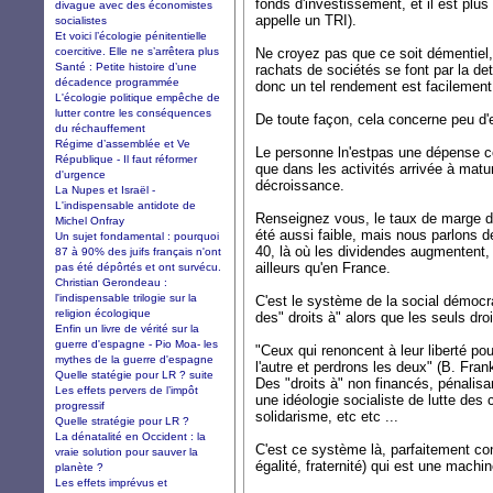
fonds d'investissement, et il est plu
divague avec des économistes
appelle un TRI).
socialistes
Et voici l’écologie pénitentielle
coercitive. Elle ne s’arrêtera plus
Ne croyez pas que ce soit démentiel,
Santé : Petite histoire d’une
rachats de sociétés se font par la de
décadence programmée
donc un tel rendement est facilement 
L'écologie politique empêche de
lutter contre les conséquences
De toute façon, cela concerne peu d'e
du réchauffement
Régime d’assemblée et Ve
Le personne ln'estpas une dépense c
République - Il faut réformer
que dans les activités arrivée à matur
d'urgence
décroissance.
La Nupes et Israël -
L'indispensable antidote de
Renseignez vous, le taux de marge de
Michel Onfray
été aussi faible, mais nous parlons
Un sujet fondamental : pourquoi
40, là où les dividendes augmentent,
87 à 90% des juifs français n'ont
ailleurs qu'en France.
pas été dépôrtés et ont survécu.
Christian Gerondeau :
l'indispensable trilogie sur la
C'est le système de la social démocra
religion écologique
des" droits à" alors que les seuls dro
Enfin un livre de vérité sur la
guerre d'espagne - Pio Moa- les
"Ceux qui renoncent à leur liberté pour
mythes de la guerre d'espagne
l'autre et perdrons les deux" (B. Frank
Quelle statégie pour LR ? suite
Des "droits à" non financés, pénalisa
Les effets pervers de l’impôt
une idéologie socialiste de lutte de
progressif
solidarisme, etc etc ...
Quelle stratégie pour LR ?
La dénatalité en Occident : la
C'est ce système là, parfaitement contr
vraie solution pour sauver la
égalité, fraternité) qui est une machin
planète ?
Les effets imprévus et