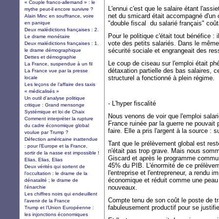
« Couple franco-allemand » : le
L'ennui c'est que le salaire étant l'assi
mythe peut-il encore survivre ?
net du smicard était accompagné d'un
Alain Minc en souffrance, voire
"double fiscal du salarié français" coûta
en panique
Deux malédictions françaises : 2.
Pour le politique c'était tout bénéfice : 
Le drame monétaire
vote des petits salariés. Dans le même t
Deux malédictions françaises : 1.
sécurité sociale et engrangeait des res
le drame démographique
Dettes et démographie
Le coup de ciseau sur l'emploi était ph
La France, suspendue à un fil
détaxation partielle des bas salaires,
La France vue par la presse
structurel a fonctionné à plein régime.
locale
Les leçons de l’affaire des taxis
« médicalisés »
Un outil d'analyse politique
- L'hyper fiscalité
critique : Grand mensonge
Systémique et loi de Chaix
Nous venons de voir que l'emploi salarié
Comment interpréter la rupture
France ruinée par la guerre ne pouvait 
du cadre économique global
faire. Elle a pris l'argent à la source : su
voulue par Trump ?
Défection américaine inattendue
Tant que le prélèvement global est rest
: pour l’Europe et la France,
n'était pas trop grave. Mais nous somm
sortir de la nasse est impossible !
Giscard et après le programme commu
Elias, Elias, Elias
45% du PIB. L'énormité de ce prélèvem
Deux vérités qui sortent de
l'entreprise et l'entrepreneur, a rendu 
l'occultation : le drame de la
économique et réduit comme une peau d
dénatalité ; le drame de
nouveaux.
l'énarchie
Les chiffres noirs qui endeuillent
Compte tenu de son coût le poste de tr
l’avenir de la France
fabuleusement productif pour se justifie
Trump et l’Union Européenne :
les injonctions économiques