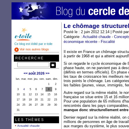
Le chômage structure
Posté le : 2 juin 2012 12:14 | Posté pa
Catégorie :
Actualité chaude
-
Concept
économique récente
-
Fiscalité
Ce blog est édité par e-toile
Voir nos autres blogs
Il existe en France un chômage structu
à partir de 1968 et qui a atteint aujour
RECHERCHE
Si on regarde le cycle économique de 8
phase haute, on ne parvient pas à d
(définis en termes officiels). En pha
<<
août 2026
>>
les taux de croissance les meilleurs n
lun.
mar.
mer.
jeu.
ven.
sam.
dim.
trois points le chômage. Les catégori
1
2
les faibles (jeunes, vieux, immigrés, 
3
4
5
6
7
8
9
Autre regard sur la même réalité, le n
10
11
12
13
14
15
16
française se situe entre 15 et 16 million
17
18
19
20
21
22
23
Pour une population de 65 millions d'h
24
25
26
27
28
29
30
rencontrés dans les pays comparables, 
manque donc structurellement entre 5
31
Dernier regard sur la même réalité, on 
LES THÈMES
millions de personnes en âge de travail
aux marges du système, le plus souvent
Actualité chaude