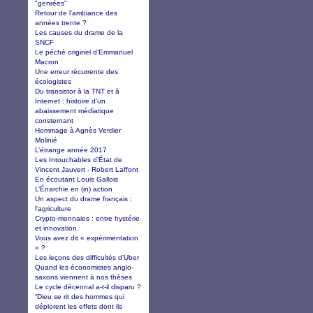
"genrées"
Retour de l’ambiance des
années trente ?
Les causes du drame de la
SNCF
Le péché originel d’Emmanuel
Macron
Une erreur récurrente des
écologistes
Du transistor à la TNT et à
Internet : histoire d’un
abaissement médiatique
consternant
Hommage à Agnès Verdier
Molinié
L’étrange année 2017
Les Intouchables d’État de
Vincent Jauvert - Robert Laffont
En écoutant Louis Gallois
L’Énarchie en (in) action
Un aspect du drame français :
l'agriculture
Crypto-monnaies : entre hystérie
et innovation.
Vous avez dit « expérimentation
» ?
Les leçons des difficultés d’Uber
Quand les économistes anglo-
saxons viennent à nos thèses
Le cycle décennal a-t-il disparu ?
“Dieu se rit des hommes qui
déplorent les effets dont ils