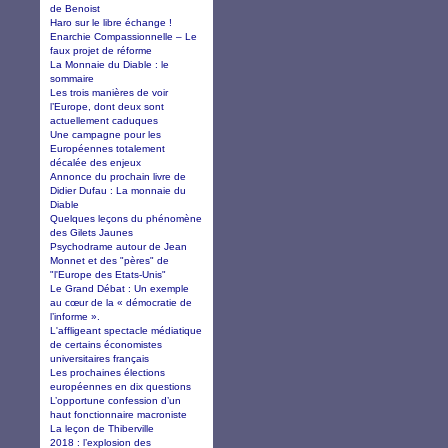
de Benoist
Haro sur le libre échange !
Enarchie Compassionnelle – Le
faux projet de réforme
La Monnaie du Diable : le
sommaire
Les trois manières de voir
l’Europe, dont deux sont
actuellement caduques
Une campagne pour les
Européennes totalement
décalée des enjeux
Annonce du prochain livre de
Didier Dufau : La monnaie du
Diable
Quelques leçons du phénomène
des Gilets Jaunes
Psychodrame autour de Jean
Monnet et des "pères" de
"l'Europe des Etats-Unis"
Le Grand Débat : Un exemple
au cœur de la « démocratie de
l’informe ».
L'affligeant spectacle médiatique
de certains économistes
universitaires français
Les prochaines élections
européennes en dix questions
L’opportune confession d’un
haut fonctionnaire macroniste
La leçon de Thiberville
2018 : l’explosion des