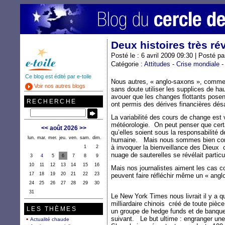
Deux histoires très ré
Posté le : 6 avril 2009 09:30 | Posté p
Catégorie :
Attitudes
-
Crise mondiale
Ce blog est édité par e-toile
Nous autres, « anglo-saxons », comme o
Voir nos autres blogs
sans doute utiliser les supplices de h
avouer que les changes flottants posen
RECHERCHE
ont permis des dérives financières dé
La variabilité des cours de change est 
météorologie. On peut penser que cert
<<
août 2026
>>
qu’elles soient sous la responsabilité 
lun.
mar.
mer.
jeu.
ven.
sam.
dim.
humaine. Mais nous sommes bien conv
à invoquer la bienveillance des Dieux 
1
2
nuage de sauterelles se révélait partic
3
4
5
6
7
8
9
10
11
12
13
14
15
16
Mais nos journalistes aiment les cas c
17
18
19
20
21
22
23
peuvent faire réfléchir même un « angl
24
25
26
27
28
29
30
31
Le New York Times nous livrait il y a q
milliardaire chinois créé de toute pièce 
LES THÈMES
un groupe de hedge funds et de banque
suivant. Le but ultime : engranger une
Actualité chaude