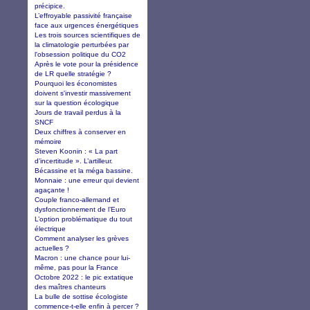
précipice.
L’effroyable passivité française
face aux urgences énergétiques
Les trois sources scientifiques de
la climatologie perturbées par
l'obsession politique du CO2
Après le vote pour la présidence
de LR quelle stratégie ?
Pourquoi les économistes
doivent s'investir massivement
sur la question écologique
Jours de travail perdus à la
SNCF
Deux chiffres à conserver en
mémoire
Steven Koonin : « La part
d’incertitude ». L’artilleur.
Bécassine et la méga bassine.
Monnaie : une erreur qui devient
agaçante !
Couple franco-allemand et
dysfonctionnement de l’Euro
L’option problématique du tout
électrique
Comment analyser les grèves
actuelles ?
Macron : une chance pour lui-
même, pas pour la France
Octobre 2022 : le pic extatique
des maîtres chanteurs
La bulle de sottise écologiste
commence-t-elle enfin à percer ?