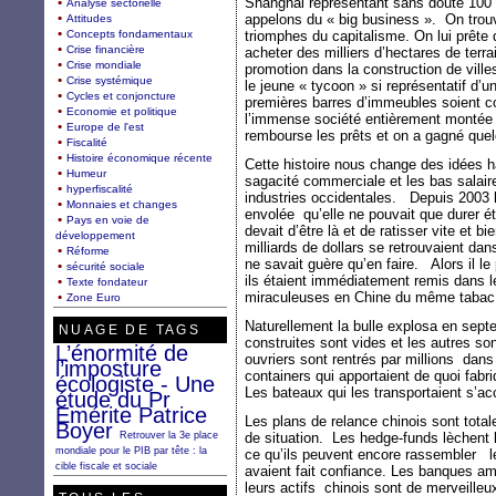
Shanghai représentant sans doute 100 
Analyse sectorielle
appelons du « big business ». On trouv
Attitudes
Concepts fondamentaux
triomphes du capitalisme. On lui prête
Crise financière
acheter des milliers d’hectares de terra
Crise mondiale
promotion dans la construction de ville
Crise systémique
le jeune « tycoon » si représentatif d’
Cycles et conjoncture
premières barres d’immeubles soient 
Economie et politique
l’immense société entièrement montée à 
Europe de l'est
rembourse les prêts et on a gagné quel
Fiscalité
Histoire économique récente
Cette histoire nous change des idées hab
Humeur
sagacité commerciale et les bas salair
hyperfiscalité
industries occidentales. Depuis 2003 
Monnaies et changes
envolée qu’elle ne pouvait que durer é
Pays en voie de
devait d’être là et de ratisser vite et b
développement
milliards de dollars se retrouvaient da
Réforme
ne savait guère qu’en faire. Alors il le
sécurité sociale
ils étaient immédiatement remis dans le
Texte fondateur
miraculeuses en Chine du même tabac qu
Zone Euro
Naturellement la bulle explosa en se
NUAGE DE TAGS
construites sont vides et les autres son
L’énormité de
ouvriers sont rentrés par millions da
l’imposture
containers qui apportaient de quoi fabr
écologiste - Une
Les bateaux qui les transportaient s’ac
étude du Pr
Emérite Patrice
Les plans de relance chinois sont tota
Boyer
Retrouver la 3e place
de situation. Les hedge-funds lèchent 
mondiale pour le PIB par tête : la
ce qu’ils peuvent encore rassembler le
cible fiscale et sociale
avaient fait confiance. Les banques am
leurs actifs chinois sont de merveilleux 