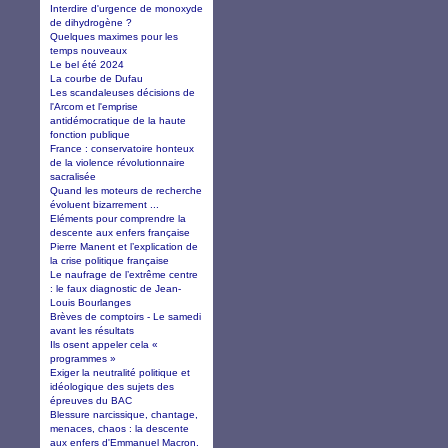
Interdire d'urgence de monoxyde
de dihydrogène ?
Quelques maximes pour les
temps nouveaux
Le bel été 2024
La courbe de Dufau
Les scandaleuses décisions de
l'Arcom et l'emprise
antidémocratique de la haute
fonction publique
France : conservatoire honteux
de la violence révolutionnaire
sacralisée
Quand les moteurs de recherche
évoluent bizarrement ...
Eléments pour comprendre la
descente aux enfers française
Pierre Manent et l’explication de
la crise politique française
Le naufrage de l’extrême centre
: le faux diagnostic de Jean-
Louis Bourlanges
Brèves de comptoirs - Le samedi
avant les résultats
Ils osent appeler cela «
programmes »
Exiger la neutralité politique et
idéologique des sujets des
épreuves du BAC
Blessure narcissique, chantage,
menaces, chaos : la descente
aux enfers d'Emmanuel Macron.