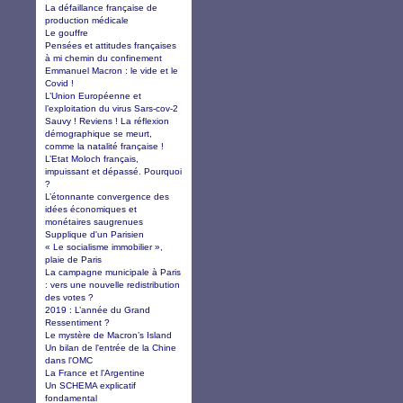
La défaillance française de
production médicale
Le gouffre
Pensées et attitudes françaises
à mi chemin du confinement
Emmanuel Macron : le vide et le
Covid !
L’Union Européenne et
l’exploitation du virus Sars-cov-2
Sauvy ! Reviens ! La réflexion
démographique se meurt,
comme la natalité française !
L’Etat Moloch français,
impuissant et dépassé. Pourquoi
?
L’étonnante convergence des
idées économiques et
monétaires saugrenues
Supplique d'un Parisien
« Le socialisme immobilier »,
plaie de Paris
La campagne municipale à Paris
: vers une nouvelle redistribution
des votes ?
2019 : L’année du Grand
Ressentiment ?
Le mystère de Macron’s Island
Un bilan de l'entrée de la Chine
dans l'OMC
La France et l'Argentine
Un SCHEMA explicatif
fondamental