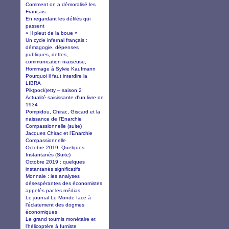
Comment on a démoralisé les
Français
En regardant les défilés qui
passent
« Il pleut de la boue »
Un cycle infernal français :
démagogie, dépenses
publiques, dettes,
communication niaiseuse,
Hommage à Sylvie Kaufmann
Pourquoi il faut interdire la
LIBRA
Pik(pock)etty – saison 2
Actualité saisissante d'un livre de
1934
Pompidou, Chirac, Giscard et la
naissance de l'Enarchie
Compassionnelle (suite)
Jacques Chirac et l'Enarchie
Compassionnelle
Octobre 2019. Quelques
Instantanés (Suite)
Octobre 2019 : quelques
instantanés significatifs
Monnaie : les analyses
désespérantes des économistes
appelés par les médias
Le journal Le Monde face à
l’éclatement des dogmes
économiques
Le grand tournis monétaire et
l'hélicoptère à fumiste