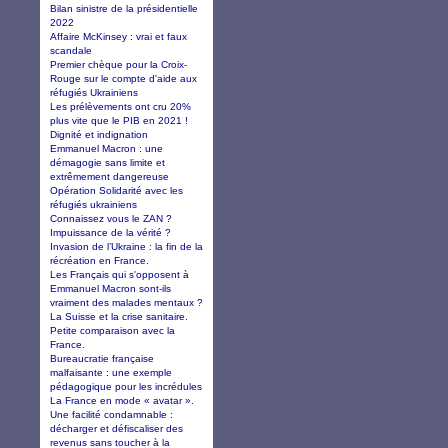
Bilan sinistre de la présidentielle
2022
Affaire McKinsey : vrai et faux
scandale
Premier chèque pour la Croix-
Rouge sur le compte d'aide aux
réfugiés Ukrainiens
Les prélèvements ont cru 20%
plus vite que le PIB en 2021 !
Dignité et indignation
Emmanuel Macron : une
démagogie sans limite et
extrêmement dangereuse
Opération Solidarité avec les
réfugiés ukrainiens
Connaissez vous le ZAN ?
Impuissance de la vérité ?
Invasion de l’Ukraine : la fin de la
récréation en France.
Les Français qui s'opposent à
Emmanuel Macron sont-ils
vraiment des malades mentaux ?
La Suisse et la crise sanitaire.
Petite comparaison avec la
France.
Bureaucratie française
malfaisante : une exemple
pédagogique pour les incrédules
La France en mode « avatar ».
Une facilité condamnable :
décharger et défiscaliser des
revenus sans toucher à la