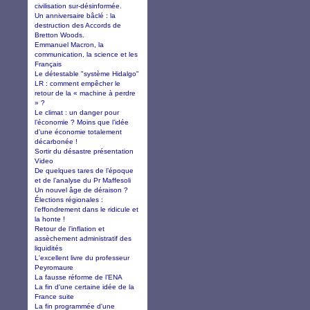
civilisation sur-désinformée.
Un anniversaire bâclé : la
destruction des Accords de
Bretton Woods.
Emmanuel Macron, la
communication, la science et les
Français
Le détestable "système Hidalgo"
LR : comment empêcher le
retour de la « machine à perdre
» ?
Le climat : un danger pour
l’économie ? Moins que l’idée
d’une économie totalement
décarbonée !
Sortir du désastre présentation
Video
De quelques tares de l’époque
et de l’analyse du Pr Maffesoli
Un nouvel âge de déraison ?
Élections régionales :
l’effondrement dans le ridicule et
la honte !
Retour de l’inflation et
assèchement administratif des
liquidités
L'excellent livre du professeur
Peyromaure
La fausse réforme de l’ENA
La fin d'une certaine idée de la
France suite
La fin programmée d'une