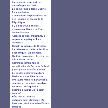
bureaucratie sans limite et
dominée par les ONG
Le dernier livre d’Henri Guaino :
forces et limites
Comment on empoisonne la vie
des Français et on souille la
République
Il y a des trous dans les
mémoires politiques de Franz
Olivier Giesbert
Après le serpent monétaire, le
serpent énergétique. Il est
venimeux
Climat : la fabrique de l'hystérie
La faiblesse actuelle de l'édition
économique : un exemple.
Hystérie écologique : le retour de
bâton est en cours
Comment comprendre la
sanctification de Jacques Julliard
par la presse classée à droite
Le double enterrement d'une
illusion et d'une idée fausse
Une autre manière d'analyser la
situation économique mondiale
Le retour de l'inquisition :
exemple pratique , le "décret
tertiaire".
Rôle du CO2 dans le
réchauffement climatique (2).
Liste des principaux scientifiques
critiques