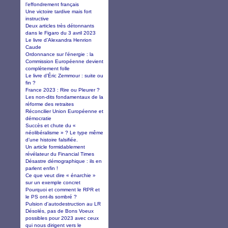
l’effondrement français
Une victoire tardive mais fort
instructive
Deux articles très détonnants
dans le Figaro du 3 avril 2023
Le livre d’Alexandra Henrion
Caude
Ordonnance sur l'énergie : la
Commission Européenne devient
complètement folle
Le livre d’Éric Zemmour : suite ou
fin ?
France 2023 : Rire ou Pleurer ?
Les non-dits fondamentaux de la
réforme des retraites
Réconcilier Union Européenne et
démocratie
Succès et chute du «
néolibéralisme » ? Le type même
d’une histoire falsifiée.
Un article formidablement
révélateur du Financial Times
Désastre démographique : ils en
parlent enfin !
Ce que veut dire « énarchie »
sur un exemple concret
Pourquoi et comment le RPR et
le PS ont-ils sombré ?
Pulsion d'autodestruction au LR
Désolés, pas de Bons Voeux
possibles pour 2023 avec ceux
qui nous dirigent vers le