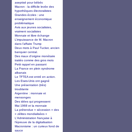
aseptisé pour bébés
Macron : la difficile levée des
hypothèques électoralistes
Grandes écoles : une
enseignement économique
problématique
Avis aux jeunes socialistes,
vraiment socialistes
Monnaie et libre échange
L’impuissance de M. Macron
dans l’affaire Trump
Deux mots à Paul Tucker, ancien
banquier central.
Des maux d’origine monétaire
traités comme des gros mots
Petit rappel en passant
La France en plein syndrome
albanais
Le TFTEA est entré en action.
Les Etats-Unis ont gagné
Une présentation (très)
troublante
Argentine : monnaie et
mensonges
Des idées qui progressent
Mai 1968 et la monnaie
La prétendue « sécession » des
« zélites mondialisées »
L'Administration française à
l'épreuve de la digitalisation
Macronisme : un curieux fond de
sauce