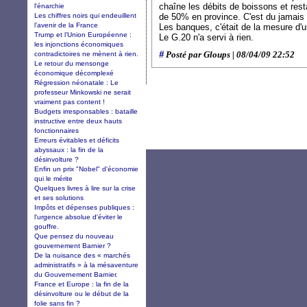
chaîne les débits de boissons et rest
l'énarchie
Les chiffres noirs qui endeuillent
de 50% en province. C'est du jamais v
l’avenir de la France
Les banques, c'était de la mesure d'
Trump et l’Union Européenne :
Le G.20 n'a servi à rien.
les injonctions économiques
#
contradictoires ne mènent à rien.
Posté par Gloups | 08/04/09 22:52
Le retour du mensonge
économique décomplexé
Régression néonatale : Le
professeur Minkowski ne serait
vraiment pas content !
Budgets irresponsables : bataille
instructive entre deux hauts
fonctionnaires
Erreurs évitables et déficits
abyssaux : la fin de la
désinvolture ?
Enfin un prix "Nobel" d'économie
qui le mérite
Quelques livres à lire sur la crise
et ses solutions
Impôts et dépenses publiques :
l'urgence absolue d'éviter le
gouffre.
Que pensez du nouveau
gouvernement Barnier ?
De la nuisance des « marchés
administratifs » à la mésaventure
du Gouvernement Barnier.
France et Europe : la fin de la
désinvolture ou le début de la
folie sans fin ?