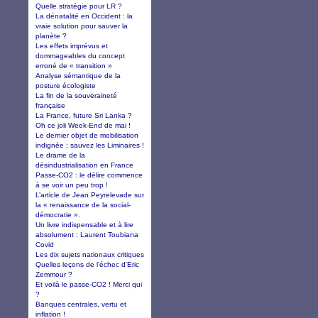
Quelle stratégie pour LR ?
La dénatalité en Occident : la
vraie solution pour sauver la
planète ?
Les effets imprévus et
dommageables du concept
erroné de « transition »
Analyse sémantique de la
posture écologiste
La fin de la souveraineté
française
La France, future Sri Lanka ?
Oh ce joli Week-End de mai !
Le dernier objet de mobilisation
indignée : sauvez les Liminaires !
Le drame de la
désindustrialisation en France
Passe-CO2 : le délire commence
à se voir un peu trop !
L’article de Jean Peyrelevade sur
la « renaissance de la social-
démocratie ».
Un livre indispensable et à lire
absolument : Laurent Toubiana
Covid
Les dix sujets nationaux critiques
Quelles leçons de l'échec d'Eric
Zemmour ?
Et voilà le passe-CO2 ! Merci qui
?
Banques centrales, vertu et
inflation !