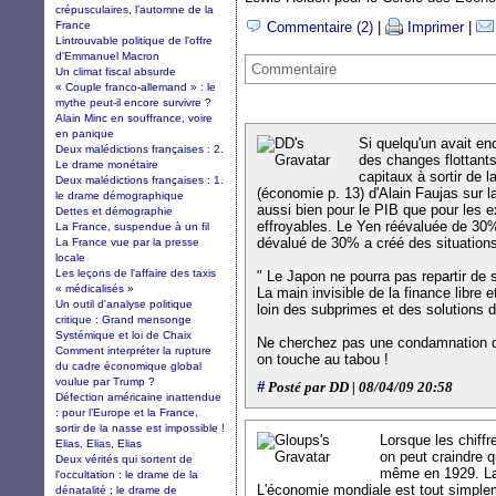
crépusculaires, l’automne de la
France
Commentaire (2)
|
Imprimer
|
Lintrouvable politique de l'offre
d'Emmanuel Macron
Commentaire
Un climat fiscal absurde
« Couple franco-allemand » : le
mythe peut-il encore survivre ?
Alain Minc en souffrance, voire
en panique
Si quelqu'un avait en
Deux malédictions françaises : 2.
des changes flottant
Le drame monétaire
capitaux à sortir de la
Deux malédictions françaises : 1.
(économie p. 13) d'Alain Faujas sur l
le drame démographique
aussi bien pour le PIB que pour les e
Dettes et démographie
effroyables. Le Yen réévaluée de 30
La France, suspendue à un fil
dévalué de 30% a créé des situations
La France vue par la presse
locale
Les leçons de l’affaire des taxis
" Le Japon ne pourra pas repartir de s
« médicalisés »
La main invisible de la finance libre e
Un outil d'analyse politique
loin des subprimes et des solutions 
critique : Grand mensonge
Systémique et loi de Chaix
Ne cherchez pas une condamnation des
Comment interpréter la rupture
on touche au tabou !
du cadre économique global
voulue par Trump ?
#
Posté par DD | 08/04/09 20:58
Défection américaine inattendue
: pour l’Europe et la France,
sortir de la nasse est impossible !
Lorsque les chiffr
Elias, Elias, Elias
on peut craindre q
Deux vérités qui sortent de
même en 1929. La 
l'occultation : le drame de la
L'économie mondiale est tout simplem
dénatalité ; le drame de