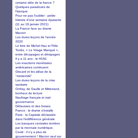
certaine idée de la france ?
Quelques paradoxes de
l'époque
Pour ne pas l'oublier : petite
histoire d'une semaine épatante
(11 au 18 janvier 2021)
La France face au drame
Macron
Les dures leçons de l’année
2020
Le livre de Michel Hau et Félix
Torrès, « Le Virage Manqué »,
entre décapages et dérapages
Il y a 11 ans : le H1N1
Les exactions monétaires
américaines continuent
Giscard et les aléas de la
"modernité"
Les dures leçons de la crise
sanitaire
Onfray, de Gaulle et Mitterrand,
bonheur de lecture
Naufrage français et mal-
gouvernance
Défausses et des fosses
France : le drame s'installe
Paris : la Capitale déclassée
dans l'indifférence générale
Les banques centrales tentées
par la monnaie numérique.
Covid : il n'y a plus de
gouvernement ! Macron seul sur