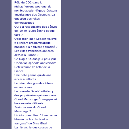
Rôle du CO2 dans le
réchauffement :pourquoi de
nombreux scientifiques résistent
Impuissance des électeurs. La
question des fuites
démocratiques
Qui est responsable des dérives
de l’Union Européenne et que
faire ?
Obsession du « Leader Maximo
» et néant programmatique
national : la nouvelle normalité ?
Les élites françaises ont-elles
détruit la France ?
Ce blog a 15 ans jour pour jour.
Opération spéciale anniversaire.
Petit résumé de l'état de la
France
Une belle panne qui devrait
inciter à réfléchir
Le retour des grandes lubies
économiques
La nouvelle Saint-Barthélemy
des propriétaires qui s’annonce
Grand Mensonge Écologique et
bureaucratie délirante
Sortons-nous du Grand
Mensonge ?
Un très grand livre :" Une contre
histoire de la colonisation
française" de Driss Ghali
La hiérarchie des causes de