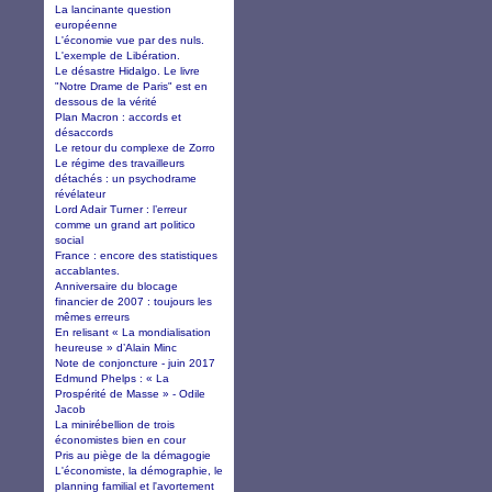
La lancinante question
européenne
L'économie vue par des nuls.
L'exemple de Libération.
Le désastre Hidalgo. Le livre
"Notre Drame de Paris" est en
dessous de la vérité
Plan Macron : accords et
désaccords
Le retour du complexe de Zorro
Le régime des travailleurs
détachés : un psychodrame
révélateur
Lord Adair Turner : l’erreur
comme un grand art politico
social
France : encore des statistiques
accablantes.
Anniversaire du blocage
financier de 2007 : toujours les
mêmes erreurs
En relisant « La mondialisation
heureuse » d’Alain Minc
Note de conjoncture - juin 2017
Edmund Phelps : « La
Prospérité de Masse » - Odile
Jacob
La minirébellion de trois
économistes bien en cour
Pris au piège de la démagogie
L'économiste, la démographie, le
planning familial et l'avortement