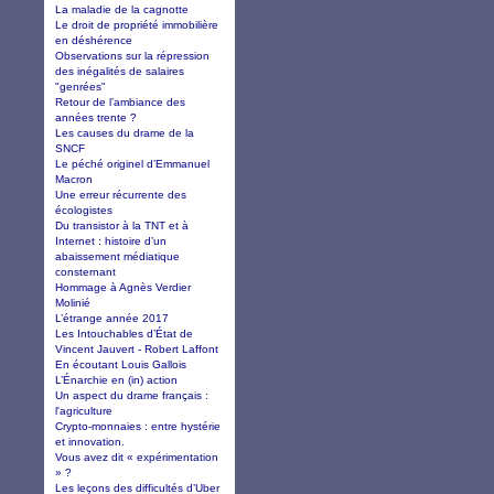
La maladie de la cagnotte
Le droit de propriété immobilière
en déshérence
Observations sur la répression
des inégalités de salaires
"genrées"
Retour de l’ambiance des
années trente ?
Les causes du drame de la
SNCF
Le péché originel d’Emmanuel
Macron
Une erreur récurrente des
écologistes
Du transistor à la TNT et à
Internet : histoire d’un
abaissement médiatique
consternant
Hommage à Agnès Verdier
Molinié
L’étrange année 2017
Les Intouchables d’État de
Vincent Jauvert - Robert Laffont
En écoutant Louis Gallois
L’Énarchie en (in) action
Un aspect du drame français :
l'agriculture
Crypto-monnaies : entre hystérie
et innovation.
Vous avez dit « expérimentation
» ?
Les leçons des difficultés d’Uber