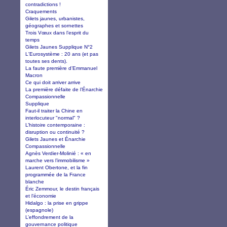
contradictions !
Craquements
Gilets jaunes, urbanistes,
géographes et sornettes
Trois Vœux dans l’esprit du
temps
Gilets Jaunes Supplique N°2
L'Eurosystème : 20 ans (et pas
toutes ses dents).
La faute première d’Emmanuel
Macron
Ce qui doit arriver arrive
La première défaite de l’Énarchie
Compassionnelle
Supplique
Faut-il traiter la Chine en
interlocuteur "normal" ?
L’histoire contemporaine :
disruption ou continuité ?
Gilets Jaunes et Énarchie
Compassionnelle
Agnès Verdier-Molinié : « en
marche vers l’immobilisme »
Laurent Obertone, et la fin
programmée de la France
blanche
Éric Zemmour, le destin français
et l’économie
Hidalgo : la prise en grippe
(espagnole)
L’effondrement de la
gouvernance politique