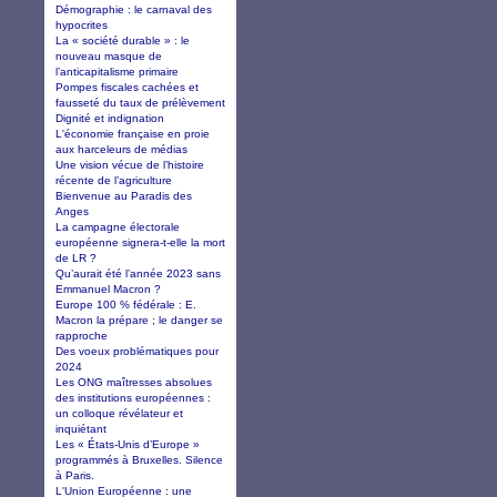
Démographie : le carnaval des
hypocrites
La « société durable » : le
nouveau masque de
l’anticapitalisme primaire
Pompes fiscales cachées et
fausseté du taux de prélèvement
Dignité et indignation
L'économie française en proie
aux harceleurs de médias
Une vision vécue de l’histoire
récente de l’agriculture
Bienvenue au Paradis des
Anges
La campagne électorale
européenne signera-t-elle la mort
de LR ?
Qu’aurait été l’année 2023 sans
Emmanuel Macron ?
Europe 100 % fédérale : E.
Macron la prépare ; le danger se
rapproche
Des voeux problématiques pour
2024
Les ONG maîtresses absolues
des institutions européennes :
un colloque révélateur et
inquiétant
Les « États-Unis d’Europe »
programmés à Bruxelles. Silence
à Paris.
L'Union Européenne : une