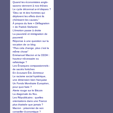
Quand les économistes anglo-
saxons viennent à nos thèses
Le cycle décennal a-t-il disparu ?
“Dieu se rit des hommes qui
déplorent les effets dont ils
chérissent les causes.”
À propos du livre « Déflagration
» de Patrick Stefanini
L’émotion passe à droite
La pauvreté et immigration de
pauvreté
Réponse à une question sur la
vocation de ce blog
"Plus cela change, plus c'est la
même chose"
Emmanuel Macron et la CEDH :
hauteur nécessaire ou
rafistolage ?
Les Énarques compassionnels :
de sacrés fortiches
En écoutant Éric Zemmour
Le racisme social hystérique,
une dimension bien française
Un Fonds Monétaire Européen,
pour quoi faire ?
Alerte rouge sur le Bitcoin
La diagonale du flou.
Les Républicains : quelles
orientations dans une France
plus étatisée que jamais ?
Macron : prisonnier de son
conseiller économique ?