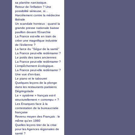
sa planète narcissique.
Retour de l’inflation ? Une
possibilité sérieuse, si…
Harcèlement contre la médecine
libérale
Un scandale honteux : quand la
grande presse nationale baisse
pavillon devant l'Enarchie
La France est-elle en train de
créer une magnifique industrie
de l'éolienne ?
La farce du "Ségur de la santé"
La France peut-elle redémarrer ?
Le poids des tares anciennes
La France peut-elle redémarrer ?
L’empêchement écologique.
La France peut-elle redémarrer ?
Une vue d'en-bas.
Le piano et le tabouret
Quelques leçons de la plonge
dans les restaurants parisiens
Dégringolade
Le « système » français est-il
structurellement « corrompu » ?
Les Enarques face à la
contestation de la bureaucratie
française
Revenu moyen des Français : le
même qu'en 1980
Quelles leçons tirer de la crise
pour les Agences régionales de
santé ?