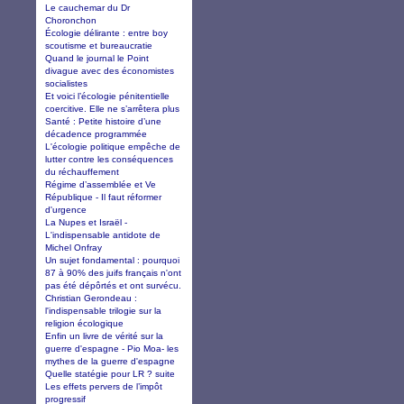
Le cauchemar du Dr
Choronchon
Écologie délirante : entre boy
scoutisme et bureaucratie
Quand le journal le Point
divague avec des économistes
socialistes
Et voici l’écologie pénitentielle
coercitive. Elle ne s’arrêtera plus
Santé : Petite histoire d’une
décadence programmée
L'écologie politique empêche de
lutter contre les conséquences
du réchauffement
Régime d’assemblée et Ve
République - Il faut réformer
d'urgence
La Nupes et Israël -
L'indispensable antidote de
Michel Onfray
Un sujet fondamental : pourquoi
87 à 90% des juifs français n'ont
pas été dépôrtés et ont survécu.
Christian Gerondeau :
l'indispensable trilogie sur la
religion écologique
Enfin un livre de vérité sur la
guerre d'espagne - Pio Moa- les
mythes de la guerre d'espagne
Quelle statégie pour LR ? suite
Les effets pervers de l’impôt
progressif