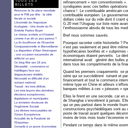
TOUS LES
refinancement « non conventionnels »
BILLETS
syndiquées avec ces belles opération
chance ! Le contribuable américain c
Retrouver la 3e place mondiale
pour le PIB par tête : la cible
contribuable européen. Le gouvernement
fiscale et sociale
dollars créés sur du vide dont il craint q
L’énormité de l’imposture
G.20 met l’Uruguay sur liste noire avant
écologiste - Une étude du Pr
l’enthousiasme absolu de tous les med
Emérite Patrice Boyer
Le niveau scolaire a-t-il baissé
Bref nous sommes sauvés.
comme il se dit un peu partout ?
Pourquoi raconter cette historiette ? Pe
La fin bouffonne de l’Enarchie
Compassionnelle et Bienveillante
n’est pas seulement et peut être même 
La disparition d’Alan Greenspan
hypothécaires bonifiés et « subprimes 
: une occasion escamotée de
économiques étaient pervertis. Le dé
réfléchir un peu
international avait généré des bulles 
Ce blog fête ses 18 ans.
dans tous les compartiments de la fina
Dénatalité : contorsions et
habillages face aux
Quand les premiers craquements se pro
disgracieuses réalités
série qui se succédèrent ruinant et par
Nécessité et difficulté d'un
financement et tout le commerce interna
sursaut national.
même type en Chine et ailleurs s’effondr
Travail : les trois déficits
banques mêlées à ces « juteuses » sp
Les trois leçons des dernières
élections européennes,
Elles le firent en une seconde, car en
législatives et municipales
de Shanghai s’envolèrent à jamais. Elle
La tentation douteuse de
qui un peu partout dans le monde fourni
l’Ingénierie Sociale
constructions psychédéliques sont au 
Les dérives inexcusables de
poste de travail avant quelques déce
l'Union Européenne
moins de trois mois toute l’économie m
Actualité de la Parabole de
l'Esquimau
Pendant ce temps dans le même exempl
Conseils à un jeune économiste