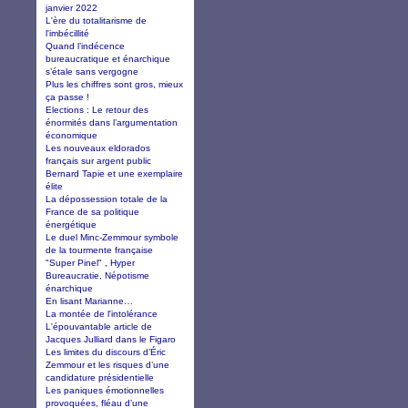
janvier 2022
L'ère du totalitarisme de
l'imbécillité
Quand l’indécence
bureaucratique et énarchique
s’étale sans vergogne
Plus les chiffres sont gros, mieux
ça passe !
Elections : Le retour des
énormités dans l’argumentation
économique
Les nouveaux eldorados
français sur argent public
Bernard Tapie et une exemplaire
élite
La dépossession totale de la
France de sa politique
énergétique
Le duel Minc-Zemmour symbole
de la tourmente française
"Super Pinel" , Hyper
Bureaucratie, Népotisme
énarchique
En lisant Marianne…
La montée de l'intolérance
L'épouvantable article de
Jacques Julliard dans le Figaro
Les limites du discours d’Éric
Zemmour et les risques d’une
candidature présidentielle
Les paniques émotionnelles
provoquées, fléau d’une