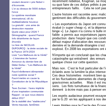
récemment nobélisé, Krugman, se moqu
voulant devenir « prix Nobel »
su quoi faire de ces dollars prêtés à p
d’économie.
entrepreneurs faillis. Cela ne sort pas
L'or au dessus de 5000 dollars
l'once
L’autre histoire est racontée avec ma
Le système monétaire
gentiment des difficultés du gouvernemen
international, clé du
multilatéralisme heureux
« Les exportations du Japon ont connu
La gratuité : une arme de
évalué (« super cheap »), et la dépens
destruction massive
binge »). Le Japon n’a connu ni bulle im
Quels vœux pour 2026 ?
faible a permis aux exportateurs japon
Démographie : quand France
production dans l’espoir que ces condit
Info désinforme de façon
défaut majeur d’allocation des ressour
éhontée
dernière et la demande étrangère s’est a
Le livre de NICOLAS
DUFOURCQ : la dette sociale de
explosé. En 2008 les exportations ont 
la France 1974-2024
N’importe qui en conclurait que les ch
Livre "Les Malheurs de la Vérité"
catastrophe qui entraînent des erreurs d
- L'interview de l'auteur
Annonce du dernier livre de
quelque chose sur cette question.
Didier Dufau : "Les Malheurs de
Mais non. C’est le fruit particulier de l
la Vérité"
éclairés avec la lumière la plus intens
Faut-il réellement démanteler
notre système social ?
Ces deux historiettes montrent bien qu
Faut-il mettre en cause la
et les fluctuations aberrantes de chang
Constitution de la Ve République
gravissimes actuelles. Mais il est inut
?
sens. Les flots tumultueux de la finan
Taxe Zucman : l'aveu implicite
donnent à écrire mais pas à penser en
d'une inspiration communiste
Rappel : ce que nous disions
Les esprits audacieux pourront essayer
début 2017
par le G.20 en les appliquant à nos deu
De la stabilité des "stablecoins"
Vents mauvais, fantômes
Lewis Holden pour le Cercle des Econo