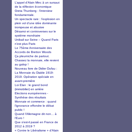
L’appel d’Alain Minc à un sursaut
de la réflexion économique
Greta Thunberg : l'interview
fondamentale.
Un spectacle rare : l’explosion en
plein vol d’une idée dominante
trompeuse et abusive
Désarroi et controverses sur le
système monétaire
Unibail sur Seine – Quand Paris
n’est plus Paris
Le 75ème Anniversaire des
Accords de Bretton Woods
Ça pleurniche de partout.
Chassez la monnaie, elle revient
au galop !
Nouveau livre de Didier Dufau :
La Monnaie du Diable 1919-
2019. Opération spéciale en
avant-première
Loi Elan : le grand bond
(immobilier) en arrière
Elections européennes -
Synthèse des résultats
Monnaie et commerce : quand
l’ignorance effondre le débat
public !
Quand l’Allemagne dit non… à
l’Euro !
Que s'est-il passé en France de
2012 à 2019 ?
« Contre le Libéralisme » d’Alain