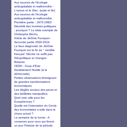
Aux sources de l'écologie
anticapitaliste et malhonnête -
L'ozone et le Giec. (suite et fin)
Aux sources de l'écologie
anticapitaliste et malhonnête.
Première partie : 1970-1982/
Discrédit des hommes politiques
: pourquoi ? Le triste exemple de
Christophe Béchu.
Article de Jérôme Fourquet -
Seconde partie 2000-2024
Le faux diagnostic de Jérôme
Fourquet sur la fin du " modèle
français" Décrire ne suffit pas.
Géopolitique et changes
flottants
CEDH : Coup d’Etat
Durablement Hostile (à la
démocratie)
Petites observations témoignant
de grandes transformations
économiques
Les dégâts sociaux des peurs et
des idolâtries manipulées.
Quel vote utile pour les
Européennes ?
Quelle est l'orientation du Cercle
des économistes e-toile dans le
chaos actuel ?
La semaine de la honte - A
conserver pour ceux qui feront
un jour l'histoire de la période