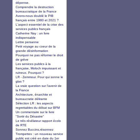
dépense.
Comprendre la destruction
bureaucratique de la France
Avons-nous doublé le PIB
français entre 1980 et 2021 ?
L'aspect essentiel de la crise des
services publics français
Catherine Nay : un livre
indispensable
Lettre persanne
Petit voyage au coeur de la
grande désinformation
Pourquoi ne pas réformer le droit
de grève
Les services publics à la
française, Moloch impuissant et
ruineux. Pourquoi ?
LR - Zemmour. Pour qui sonne le
glas ?
La vraie question sur l'avenir de
la France
Architecture, énarchite et
bureaucratie délirante
Sélection LR : les aspects
regrettables du débat sur BFM
Un commentaire sur le livre
"Sortir du Désastre"
Le très révélateur rapport écolo
de RTE
Sonnez Buccins,résonnez
Trompettes : un nouveau service
public est créé en date du 1er