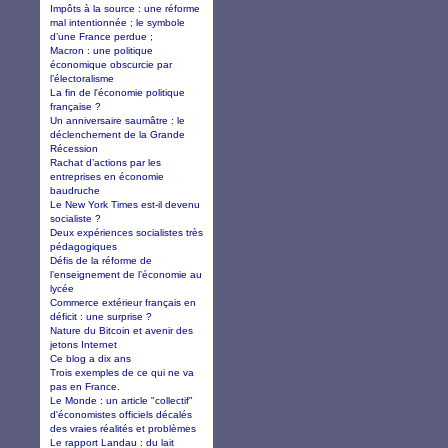
Impôts à la source : une réforme
mal intentionnée ; le symbole
d’une France perdue ;
Macron : une politique
économique obscurcie par
l’électoralisme
La fin de l'économie politique
française ?
Un anniversaire saumâtre : le
déclenchement de la Grande
Récession
Rachat d’actions par les
entreprises en économie
baudruche
Le New York Times est-il devenu
socialiste ?
Deux expériences socialistes très
pédagogiques
Défis de la réforme de
l’enseignement de l’économie au
lycée
Commerce extérieur français en
déficit : une surprise ?
Nature du Bitcoin et avenir des
jetons Internet
Ce blog a dix ans
Trois exemples de ce qui ne va
pas en France.
Le Monde : un article "collectif"
d'économistes officiels décalés
des vraies réalités et problèmes
Le rapport Landau : du lait