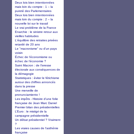
Deux lois bien intentionnées
mais loin du compte : 1 – la
pureté des Parlementaires
Deux lois bien intentionnées
mais loin du compte : 2 – la
nouvelle loi sur le travail
Le vrai problème de la France
Enarchie : le sinistre retour aux
vieilles habitudes
L'équilibre des retraites privées
retardé de 20 ans
Le "macronisme" vu d'un pays
voisin
Échec de l’économisme ou
échec de l’économie ?
Saint Macron : de l’ivresse
électorale aux conséquences de
la démagogie
Statistiques : éviter le fétichisme
autour des chiffres annoncés
dans la presse
Une merveille de
pronunciamiento !
Les impôts - Histoire d'une folie
française de Jean Marc Daniel
Premier bilan des présidentielles
L’Euro : le mistigri de la
campagne présidentielle
Un débat présidentiel ? Vraiment
?
Les vraies causes de l'asthénie
française